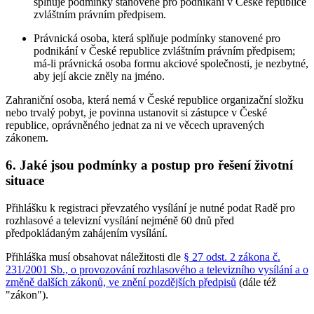
splňuje podmínky stanovené pro podnikání v České republice
zvláštním právním předpisem.
Právnická osoba, která splňuje podmínky stanovené pro
podnikání v České republice zvláštním právním předpisem;
má-li právnická osoba formu akciové společnosti, je nezbytné,
aby její akcie zněly na jméno.
Zahraniční osoba, která nemá v České republice organizační složku
nebo trvalý pobyt, je povinna ustanovit si zástupce v České
republice, oprávněného jednat za ni ve věcech upravených
zákonem.
6. Jaké jsou podmínky a postup pro řešení životní
situace
Přihlášku k registraci převzatého vysílání je nutné podat Radě pro
rozhlasové a televizní vysílání nejméně 60 dnů před
předpokládaným zahájením vysílání.
Přihláška musí obsahovat náležitosti dle
§ 27 odst. 2 zákona č.
231/2001 Sb., o provozování rozhlasového a televizního vysílání a o
změně dalších zákonů, ve znění pozdějších předpisů
(dále též
"zákon").