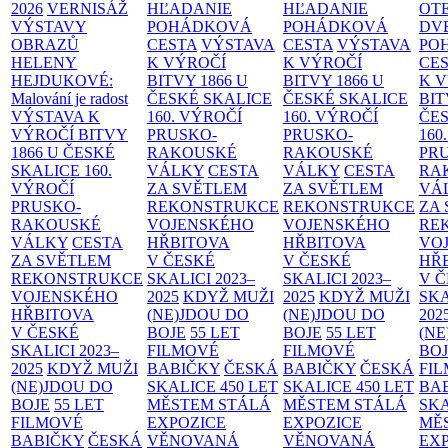
2026
VERNISÁŽ
HĽADANIE
HĽADANIE
OT
VÝSTAVY
POHÁDKOVÁ
POHÁDKOVÁ
DV
OBRAZŮ
CESTA
VÝSTAVA
CESTA
VÝSTAVA
PO
HELENY
K VÝROČÍ
K VÝROČÍ
CE
HEJDUKOVÉ:
BITVY 1866 U
BITVY 1866 U
K 
Malování je radost
ČESKÉ SKALICE
ČESKÉ SKALICE
BIT
VÝSTAVA K
160. VÝROČÍ
160. VÝROČÍ
ČES
VÝROČÍ BITVY
PRUSKO-
PRUSKO-
160
1866 U ČESKÉ
RAKOUSKÉ
RAKOUSKÉ
PR
SKALICE
160.
VÁLKY
CESTA
VÁLKY
CESTA
RA
VÝROČÍ
ZA SVĚTLEM
ZA SVĚTLEM
VÁ
PRUSKO-
REKONSTRUKCE
REKONSTRUKCE
ZA
RAKOUSKÉ
VOJENSKÉHO
VOJENSKÉHO
RE
VÁLKY
CESTA
HŘBITOVA
HŘBITOVA
VO
ZA SVĚTLEM
V ČESKÉ
V ČESKÉ
HŘ
REKONSTRUKCE
SKALICI 2023–
SKALICI 2023–
V 
VOJENSKÉHO
2025
KDYŽ MUŽI
2025
KDYŽ MUŽI
SKA
HŘBITOVA
(NE)JDOU DO
(NE)JDOU DO
202
V ČESKÉ
BOJE
55 LET
BOJE
55 LET
(NE
SKALICI 2023–
FILMOVÉ
FILMOVÉ
BO
2025
KDYŽ MUŽI
BABIČKY
ČESKÁ
BABIČKY
ČESKÁ
FI
(NE)JDOU DO
SKALICE 450 LET
SKALICE 450 LET
BA
BOJE
55 LET
MĚSTEM
STÁLÁ
MĚSTEM
STÁLÁ
SKA
FILMOVÉ
EXPOZICE
EXPOZICE
MĚ
BABIČKY
ČESKÁ
VĚNOVANÁ
VĚNOVANÁ
EX