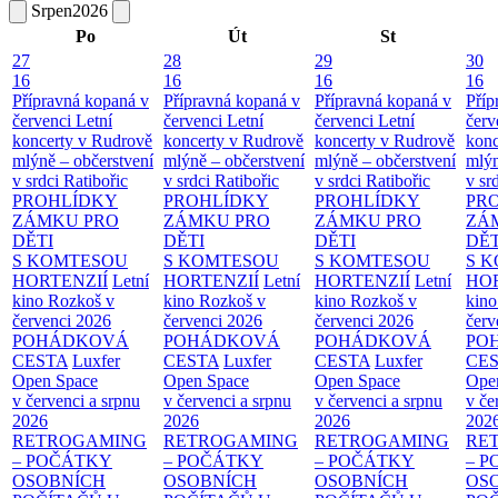
Srpen
2026
Po
Út
St
27
28
29
30
16
16
16
16
Přípravná kopaná v
Přípravná kopaná v
Přípravná kopaná v
Příp
červenci
Letní
červenci
Letní
červenci
Letní
červ
koncerty v Rudrově
koncerty v Rudrově
koncerty v Rudrově
konc
mlýně – občerstvení
mlýně – občerstvení
mlýně – občerstvení
mlýn
v srdci Ratibořic
v srdci Ratibořic
v srdci Ratibořic
v sr
PROHLÍDKY
PROHLÍDKY
PROHLÍDKY
PR
ZÁMKU PRO
ZÁMKU PRO
ZÁMKU PRO
ZÁ
DĚTI
DĚTI
DĚTI
DĚT
S KOMTESOU
S KOMTESOU
S KOMTESOU
S 
HORTENZIÍ
Letní
HORTENZIÍ
Letní
HORTENZIÍ
Letní
HOR
kino Rozkoš v
kino Rozkoš v
kino Rozkoš v
kino
červenci 2026
červenci 2026
červenci 2026
červ
POHÁDKOVÁ
POHÁDKOVÁ
POHÁDKOVÁ
PO
CESTA
Luxfer
CESTA
Luxfer
CESTA
Luxfer
CE
Open Space
Open Space
Open Space
Ope
v červenci a srpnu
v červenci a srpnu
v červenci a srpnu
v če
2026
2026
2026
202
RETROGAMING
RETROGAMING
RETROGAMING
RE
– POČÁTKY
– POČÁTKY
– POČÁTKY
– 
OSOBNÍCH
OSOBNÍCH
OSOBNÍCH
OS