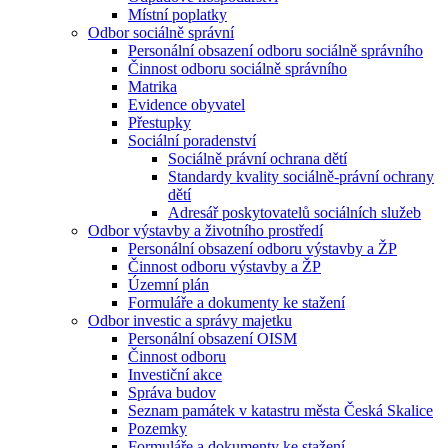
Místní poplatky
Odbor sociálně správní
Personální obsazení odboru sociálně správního
Činnost odboru sociálně správního
Matrika
Evidence obyvatel
Přestupky
Sociální poradenství
Sociálně právní ochrana dětí
Standardy kvality sociálně-právní ochrany
dětí
Adresář poskytovatelů sociálních služeb
Odbor výstavby a životního prostředí
Personální obsazení odboru výstavby a ŽP
Činnost odboru výstavby a ŽP
Územní plán
Formuláře a dokumenty ke stažení
Odbor investic a správy majetku
Personální obsazení OISM
Činnost odboru
Investiční akce
Správa budov
Seznam památek v katastru města Česká Skalice
Pozemky
Formuláře a dokumenty ke stažení