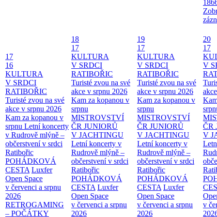
186
Zobr
zázn
18
19
20
17
17
17
17
KULTURA
KULTURA
KU
16
V SRDCI
V SRDCI
V S
KULTURA
RATIBOŘIC
RATIBOŘIC
RAT
V SRDCI
Turisté zvou na své
Turisté zvou na své
Turi
RATIBOŘIC
akce v srpnu 2026
akce v srpnu 2026
akce
Turisté zvou na své
Kam za kopanou v
Kam za kopanou v
Kam
akce v srpnu 2026
srpnu
srpnu
srpn
Kam za kopanou v
MISTROVSTVÍ
MISTROVSTVÍ
MI
srpnu
Letní koncerty
ČR JUNIORŮ
ČR JUNIORŮ
ČR 
v Rudrově mlýně –
V JACHTINGU
V JACHTINGU
V 
občerstvení v srdci
Letní koncerty v
Letní koncerty v
Letn
Ratibořic
Rudrově mlýně –
Rudrově mlýně –
Rud
POHÁDKOVÁ
občerstvení v srdci
občerstvení v srdci
obče
CESTA
Luxfer
Ratibořic
Ratibořic
Rati
Open Space
POHÁDKOVÁ
POHÁDKOVÁ
PO
v červenci a srpnu
CESTA
Luxfer
CESTA
Luxfer
CE
2026
Open Space
Open Space
Ope
RETROGAMING
v červenci a srpnu
v červenci a srpnu
v če
– POČÁTKY
2026
2026
202