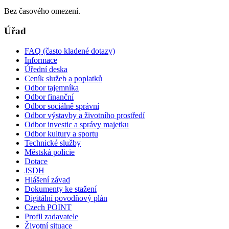
Bez časového omezení.
Úřad
FAQ (často kladené dotazy)
Informace
Úřední deska
Ceník služeb a poplatků
Odbor tajemníka
Odbor finanční
Odbor sociálně správní
Odbor výstavby a životního prostředí
Odbor investic a správy majetku
Odbor kultury a sportu
Technické služby
Městská policie
Dotace
JSDH
Hlášení závad
Dokumenty ke stažení
Digitální povodňový plán
Czech POINT
Profil zadavatele
Životní situace