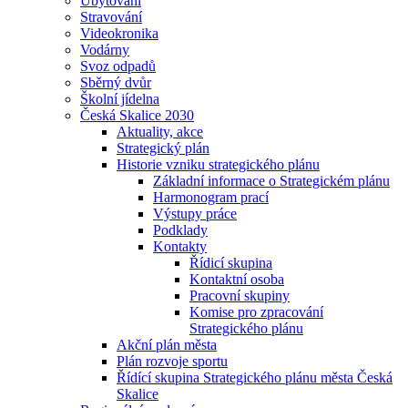
Ubytování
Stravování
Videokronika
Vodárny
Svoz odpadů
Sběrný dvůr
Školní jídelna
Česká Skalice 2030
Aktuality, akce
Strategický plán
Historie vzniku strategického plánu
Základní informace o Strategickém plánu
Harmonogram prací
Výstupy práce
Podklady
Kontakty
Řídicí skupina
Kontaktní osoba
Pracovní skupiny
Komise pro zpracování
Strategického plánu
Akční plán města
Plán rozvoje sportu
Řídící skupina Strategického plánu města Česká
Skalice