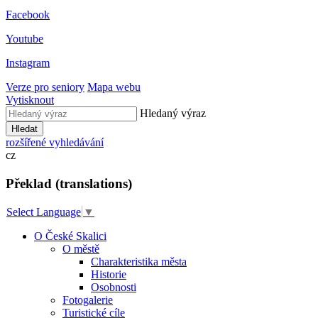
Facebook
Youtube
Instagram
Verze pro seniory
Mapa webu
Vytisknout
Hledaný výraz
Hledat
rozšířené vyhledávání
cz
Překlad (translations)
Select Language
▼
O České Skalici
O městě
Charakteristika města
Historie
Osobnosti
Fotogalerie
Turistické cíle