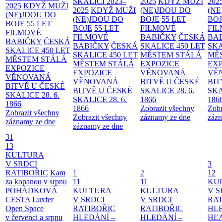
SKALICI 2023–
2025
KDYŽ MUŽI
202
2025
KDYŽ MUŽI
2025
KDYŽ MUŽI
(NE)JDOU DO
(NE
(NE)JDOU DO
(NE)JDOU DO
BOJE
55 LET
BO
BOJE
55 LET
BOJE
55 LET
FILMOVÉ
FI
FILMOVÉ
FILMOVÉ
BABIČKY
ČESKÁ
BA
BABIČKY
ČESKÁ
BABIČKY
ČESKÁ
SKALICE 450 LET
SKA
SKALICE 450 LET
SKALICE 450 LET
MĚSTEM
STÁLÁ
MĚ
MĚSTEM
STÁLÁ
MĚSTEM
STÁLÁ
EXPOZICE
EX
EXPOZICE
EXPOZICE
VĚNOVANÁ
VĚ
VĚNOVANÁ
VĚNOVANÁ
BITVĚ U ČESKÉ
BIT
BITVĚ U ČESKÉ
BITVĚ U ČESKÉ
SKALICE 28. 6.
SKA
SKALICE 28. 6.
SKALICE 28. 6.
1866
186
1866
1866
Zobrazit všechny
Zobr
Zobrazit všechny
Zobrazit všechny
záznamy ze dne
zázn
záznamy ze dne
záznamy ze dne
31
13
KULTURA
V SRDCI
3
RATIBOŘIC
Kam
1
2
12
za kopanou v srpnu
11
11
KU
POHÁDKOVÁ
KULTURA
KULTURA
V S
CESTA
Luxfer
V SRDCI
V SRDCI
RAT
Open Space
RATIBOŘIC
RATIBOŘIC
HLE
v červenci a srpnu
HLEDÁNÍ –
HLEDÁNÍ –
HĽ