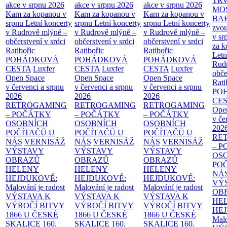
TR
akce v srpnu 2026
akce v srpnu 2026
akce v srpnu 2026
MO
Kam za kopanou v
Kam za kopanou v
Kam za kopanou v
BA
srpnu
Letní koncerty
srpnu
Letní koncerty
srpnu
Letní koncerty
zvou
v Rudrově mlýně –
v Rudrově mlýně –
v Rudrově mlýně –
v sr
občerstvení v srdci
občerstvení v srdci
občerstvení v srdci
za k
Ratibořic
Ratibořic
Ratibořic
Letn
POHÁDKOVÁ
POHÁDKOVÁ
POHÁDKOVÁ
Rud
CESTA
Luxfer
CESTA
Luxfer
CESTA
Luxfer
obče
Open Space
Open Space
Open Space
Rati
v červenci a srpnu
v červenci a srpnu
v červenci a srpnu
PO
2026
2026
2026
CE
RETROGAMING
RETROGAMING
RETROGAMING
Ope
– POČÁTKY
– POČÁTKY
– POČÁTKY
v če
OSOBNÍCH
OSOBNÍCH
OSOBNÍCH
202
POČÍTAČŮ U
POČÍTAČŮ U
POČÍTAČŮ U
RE
NÁS
VERNISÁŽ
NÁS
VERNISÁŽ
NÁS
VERNISÁŽ
– 
VÝSTAVY
VÝSTAVY
VÝSTAVY
OS
OBRAZŮ
OBRAZŮ
OBRAZŮ
PO
HELENY
HELENY
HELENY
NÁ
HEJDUKOVÉ:
HEJDUKOVÉ:
HEJDUKOVÉ:
VÝ
Malování je radost
Malování je radost
Malování je radost
OB
VÝSTAVA K
VÝSTAVA K
VÝSTAVA K
HE
VÝROČÍ BITVY
VÝROČÍ BITVY
VÝROČÍ BITVY
HE
1866 U ČESKÉ
1866 U ČESKÉ
1866 U ČESKÉ
Malo
SKALICE
160.
SKALICE
160.
SKALICE
160.