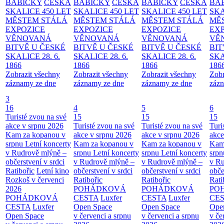
BABIČKY
ČESKÁ
BABIČKY
ČESKÁ
BABIČKY
ČESKÁ
BA
SKALICE 450 LET
SKALICE 450 LET
SKALICE 450 LET
SKA
MĚSTEM
STÁLÁ
MĚSTEM
STÁLÁ
MĚSTEM
STÁLÁ
MĚ
EXPOZICE
EXPOZICE
EXPOZICE
EX
VĚNOVANÁ
VĚNOVANÁ
VĚNOVANÁ
VĚ
BITVĚ U ČESKÉ
BITVĚ U ČESKÉ
BITVĚ U ČESKÉ
BIT
SKALICE 28. 6.
SKALICE 28. 6.
SKALICE 28. 6.
SKA
1866
1866
1866
186
Zobrazit všechny
Zobrazit všechny
Zobrazit všechny
Zobr
záznamy ze dne
záznamy ze dne
záznamy ze dne
zázn
3
16
4
5
6
Turisté zvou na své
15
15
15
akce v srpnu 2026
Turisté zvou na své
Turisté zvou na své
Turi
Kam za kopanou v
akce v srpnu 2026
akce v srpnu 2026
akce
srpnu
Letní koncerty
Kam za kopanou v
Kam za kopanou v
Kam
v Rudrově mlýně –
srpnu
Letní koncerty
srpnu
Letní koncerty
srp
občerstvení v srdci
v Rudrově mlýně –
v Rudrově mlýně –
v Ru
Ratibořic
Letní kino
občerstvení v srdci
občerstvení v srdci
obče
Rozkoš v červenci
Ratibořic
Ratibořic
Rati
2026
POHÁDKOVÁ
POHÁDKOVÁ
PO
POHÁDKOVÁ
CESTA
Luxfer
CESTA
Luxfer
CE
CESTA
Luxfer
Open Space
Open Space
Ope
Open Space
v červenci a srpnu
v červenci a srpnu
v če