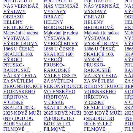
POČÍTAČŮ U
POČÍTAČŮ U
POČÍTAČŮ U
PO
NÁS
VERNISÁŽ
NÁS
VERNISÁŽ
NÁS
VERNISÁŽ
NÁ
VÝSTAVY
VÝSTAVY
VÝSTAVY
VÝ
OBRAZŮ
OBRAZŮ
OBRAZŮ
OB
HELENY
HELENY
HELENY
HE
HEJDUKOVÉ:
HEJDUKOVÉ:
HEJDUKOVÉ:
HE
Malování je radost
Malování je radost
Malování je radost
Malo
VÝSTAVA K
VÝSTAVA K
VÝSTAVA K
VÝ
VÝROČÍ BITVY
VÝROČÍ BITVY
VÝROČÍ BITVY
VÝ
1866 U ČESKÉ
1866 U ČESKÉ
1866 U ČESKÉ
186
SKALICE
160.
SKALICE
160.
SKALICE
160.
SK
VÝROČÍ
VÝROČÍ
VÝROČÍ
VÝ
PRUSKO-
PRUSKO-
PRUSKO-
PR
RAKOUSKÉ
RAKOUSKÉ
RAKOUSKÉ
RA
VÁLKY
CESTA
VÁLKY
CESTA
VÁLKY
CESTA
VÁ
ZA SVĚTLEM
ZA SVĚTLEM
ZA SVĚTLEM
ZA
REKONSTRUKCE
REKONSTRUKCE
REKONSTRUKCE
RE
VOJENSKÉHO
VOJENSKÉHO
VOJENSKÉHO
VO
HŘBITOVA
HŘBITOVA
HŘBITOVA
HŘ
V ČESKÉ
V ČESKÉ
V ČESKÉ
V 
SKALICI 2023–
SKALICI 2023–
SKALICI 2023–
SKA
2025
KDYŽ MUŽI
2025
KDYŽ MUŽI
2025
KDYŽ MUŽI
202
(NE)JDOU DO
(NE)JDOU DO
(NE)JDOU DO
(NE
BOJE
55 LET
BOJE
55 LET
BOJE
55 LET
BO
FILMOVÉ
FILMOVÉ
FILMOVÉ
FI