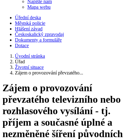
Napište nám
Mapa webu
Úřední deska
Městská policie
Hlášení závad
Českoskalický zpravodaj
Dokumenty a formuláře
Dotace
Úvodní stránka
Úřad
Životní situace
Zájem o provozování převzatého...
Zájem o provozování
převzatého televizního nebo
rozhlasového vysílání - tj.
příjem a současné úplné a
nezměněné šíření původních