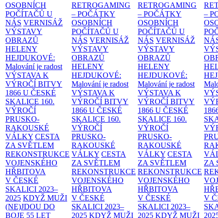
OSOBNÍCH
RETROGAMING
RETROGAMING
RE
POČÍTAČŮ U
– POČÁTKY
– POČÁTKY
– 
NÁS
VERNISÁŽ
OSOBNÍCH
OSOBNÍCH
OS
VÝSTAVY
POČÍTAČŮ U
POČÍTAČŮ U
PO
OBRAZŮ
NÁS
VERNISÁŽ
NÁS
VERNISÁŽ
NÁ
HELENY
VÝSTAVY
VÝSTAVY
VÝ
HEJDUKOVÉ:
OBRAZŮ
OBRAZŮ
OB
Malování je radost
HELENY
HELENY
HE
VÝSTAVA K
HEJDUKOVÉ:
HEJDUKOVÉ:
HE
VÝROČÍ BITVY
Malování je radost
Malování je radost
Malo
1866 U ČESKÉ
VÝSTAVA K
VÝSTAVA K
VÝ
SKALICE
160.
VÝROČÍ BITVY
VÝROČÍ BITVY
VÝ
VÝROČÍ
1866 U ČESKÉ
1866 U ČESKÉ
186
PRUSKO-
SKALICE
160.
SKALICE
160.
SK
RAKOUSKÉ
VÝROČÍ
VÝROČÍ
VÝ
VÁLKY
CESTA
PRUSKO-
PRUSKO-
PR
ZA SVĚTLEM
RAKOUSKÉ
RAKOUSKÉ
RA
REKONSTRUKCE
VÁLKY
CESTA
VÁLKY
CESTA
VÁ
VOJENSKÉHO
ZA SVĚTLEM
ZA SVĚTLEM
ZA
HŘBITOVA
REKONSTRUKCE
REKONSTRUKCE
RE
V ČESKÉ
VOJENSKÉHO
VOJENSKÉHO
VO
SKALICI 2023–
HŘBITOVA
HŘBITOVA
HŘ
2025
KDYŽ MUŽI
V ČESKÉ
V ČESKÉ
V 
(NE)JDOU DO
SKALICI 2023–
SKALICI 2023–
SKA
BOJE
55 LET
2025
KDYŽ MUŽI
2025
KDYŽ MUŽI
202