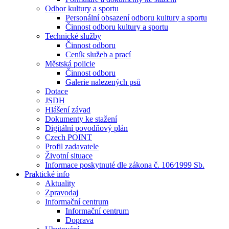
Odbor kultury a sportu
Personální obsazení odboru kultury a sportu
Činnost odboru kultury a sportu
Technické služby
Činnost odboru
Ceník služeb a prací
Městská policie
Činnost odboru
Galerie nalezených psů
Dotace
JSDH
Hlášení závad
Dokumenty ke stažení
Digitální povodňový plán
Czech POINT
Profil zadavatele
Životní situace
Informace poskytnuté dle zákona č. 106⁄1999 Sb.
Praktické info
Aktuality
Zpravodaj
Informační centrum
Informační centrum
Doprava