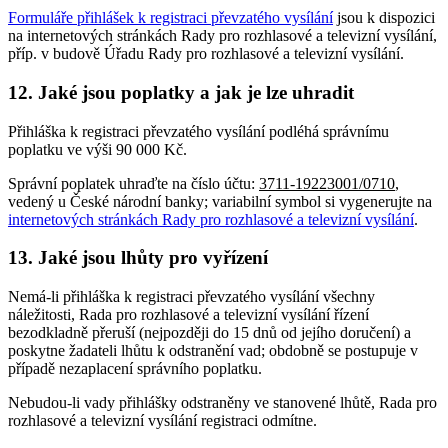
Formuláře přihlášek k registraci převzatého vysílání
jsou k dispozici
na internetových stránkách Rady pro rozhlasové a televizní vysílání,
příp. v budově Úřadu Rady pro rozhlasové a televizní vysílání.
12. Jaké jsou poplatky a jak je lze uhradit
Přihláška k registraci převzatého vysílání podléhá správnímu
poplatku ve výši 90 000 Kč.
Správní poplatek uhraďte na číslo účtu:
3711-19223001/0710
,
vedený u České národní banky; variabilní symbol si vygenerujte na
internetových stránkách Rady pro rozhlasové a televizní vysílání
.
13. Jaké jsou lhůty pro vyřízení
Nemá-li přihláška k registraci převzatého vysílání všechny
náležitosti, Rada pro rozhlasové a televizní vysílání řízení
bezodkladně přeruší (nejpozději do 15 dnů od jejího doručení) a
poskytne žadateli lhůtu k odstranění vad; obdobně se postupuje v
případě nezaplacení správního poplatku.
Nebudou-li vady přihlášky odstraněny ve stanovené lhůtě, Rada pro
rozhlasové a televizní vysílání registraci odmítne.