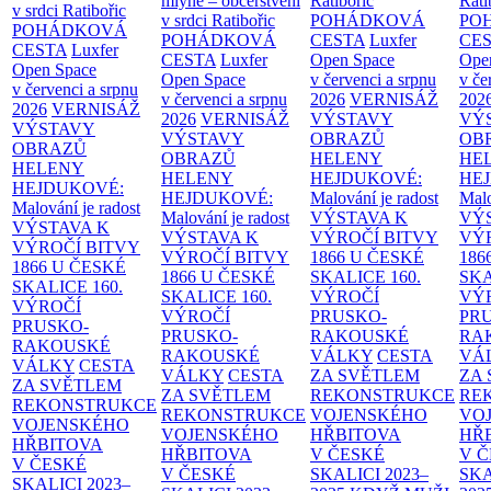
mlýně – občerstvení
Ratibořic
Rati
v srdci Ratibořic
v srdci Ratibořic
POHÁDKOVÁ
PO
POHÁDKOVÁ
POHÁDKOVÁ
CESTA
Luxfer
CE
CESTA
Luxfer
CESTA
Luxfer
Open Space
Ope
Open Space
Open Space
v červenci a srpnu
v če
v červenci a srpnu
v červenci a srpnu
2026
VERNISÁŽ
202
2026
VERNISÁŽ
2026
VERNISÁŽ
VÝSTAVY
VÝ
VÝSTAVY
VÝSTAVY
OBRAZŮ
OB
OBRAZŮ
OBRAZŮ
HELENY
HE
HELENY
HELENY
HEJDUKOVÉ:
HE
HEJDUKOVÉ:
HEJDUKOVÉ:
Malování je radost
Malo
Malování je radost
Malování je radost
VÝSTAVA K
VÝ
VÝSTAVA K
VÝSTAVA K
VÝROČÍ BITVY
VÝ
VÝROČÍ BITVY
VÝROČÍ BITVY
1866 U ČESKÉ
186
1866 U ČESKÉ
1866 U ČESKÉ
SKALICE
160.
SK
SKALICE
160.
SKALICE
160.
VÝROČÍ
VÝ
VÝROČÍ
VÝROČÍ
PRUSKO-
PR
PRUSKO-
PRUSKO-
RAKOUSKÉ
RA
RAKOUSKÉ
RAKOUSKÉ
VÁLKY
CESTA
VÁ
VÁLKY
CESTA
VÁLKY
CESTA
ZA SVĚTLEM
ZA
ZA SVĚTLEM
ZA SVĚTLEM
REKONSTRUKCE
RE
REKONSTRUKCE
REKONSTRUKCE
VOJENSKÉHO
VO
VOJENSKÉHO
VOJENSKÉHO
HŘBITOVA
HŘ
HŘBITOVA
HŘBITOVA
V ČESKÉ
V 
V ČESKÉ
V ČESKÉ
SKALICI 2023–
SKA
SKALICI 2023–