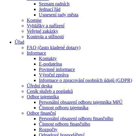
Seznam radních
Jednací řád
Usnesení rady města
Komise
Vyhlášky a nařízení
Veřejné zakázky
Kontrola a stížnosti
Úřad
FAQ (často kladené dotazy)
Informace
Kontakty
E-podatelna
Povinné informace
Výroční zpráva
Informace o zpracování osobních údajů (GDPR)
Úřední deska
Ceník služeb a poplatků
Odbor tajemníka
Personální obsazení odboru tajemníka MěÚ
Činnost odboru tajemníka
Odbor finanční
Personální obsazení odboru finančního
Činnost odboru finančního
Rozpočty
Odpadové hospodářství