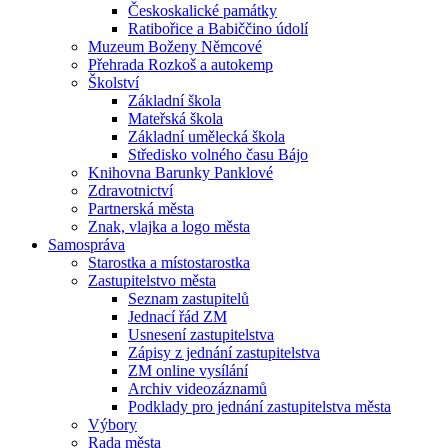
Českoskalické památky
Ratibořice a Babiččino údolí
Muzeum Boženy Němcové
Přehrada Rozkoš a autokemp
Školství
Základní škola
Mateřská škola
Základní umělecká škola
Středisko volného času Bájo
Knihovna Barunky Panklové
Zdravotnictví
Partnerská města
Znak, vlajka a logo města
Samospráva
Starostka a místostarostka
Zastupitelstvo města
Seznam zastupitelů
Jednací řád ZM
Usnesení zastupitelstva
Zápisy z jednání zastupitelstva
ZM online vysílání
Archiv videozáznamů
Podklady pro jednání zastupitelstva města
Výbory
Rada města