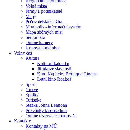
Regionální spolupráce
Volná místa
Firmy a podnikatelé
Mapy
Pečovatelská služba
Munipolis - informační systém
Mapa sběrných míst
Senior taxi
Online kamery
Krizová karta obce
Volný čas
Kultura
Kulturní kalendář
Jiřinkové slavnosti
Kino Kaplicky Boutique Cinema
Letní kino Rozkoš
Sport
Církve
Spolky
Turistika
Stezka Johna Lennona
Pozvánky k sousedům
Online rezervace sportovišť
Kontakty
Kontakty na MÚ