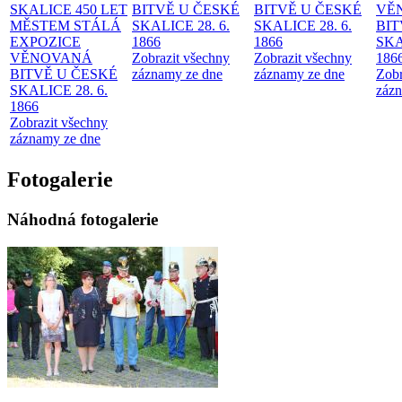
SKALICE 450 LET
BITVĚ U ČESKÉ
BITVĚ U ČESKÉ
VĚ
MĚSTEM
STÁLÁ
SKALICE 28. 6.
SKALICE 28. 6.
BIT
EXPOZICE
1866
1866
SKA
VĚNOVANÁ
Zobrazit všechny
Zobrazit všechny
186
BITVĚ U ČESKÉ
záznamy ze dne
záznamy ze dne
Zobr
SKALICE 28. 6.
zázn
1866
Zobrazit všechny
záznamy ze dne
Fotogalerie
Náhodná fotogalerie