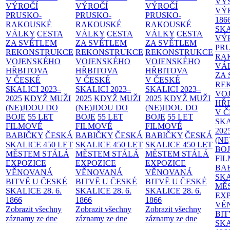
VÝ
VÝROČÍ
VÝROČÍ
VÝROČÍ
VÝ
PRUSKO-
PRUSKO-
PRUSKO-
186
RAKOUSKÉ
RAKOUSKÉ
RAKOUSKÉ
SK
VÁLKY
CESTA
VÁLKY
CESTA
VÁLKY
CESTA
VÝ
ZA SVĚTLEM
ZA SVĚTLEM
ZA SVĚTLEM
PR
REKONSTRUKCE
REKONSTRUKCE
REKONSTRUKCE
RA
VOJENSKÉHO
VOJENSKÉHO
VOJENSKÉHO
VÁ
HŘBITOVA
HŘBITOVA
HŘBITOVA
ZA
V ČESKÉ
V ČESKÉ
V ČESKÉ
RE
SKALICI 2023–
SKALICI 2023–
SKALICI 2023–
VO
2025
KDYŽ MUŽI
2025
KDYŽ MUŽI
2025
KDYŽ MUŽI
HŘ
(NE)JDOU DO
(NE)JDOU DO
(NE)JDOU DO
V 
BOJE
55 LET
BOJE
55 LET
BOJE
55 LET
SKA
FILMOVÉ
FILMOVÉ
FILMOVÉ
202
BABIČKY
ČESKÁ
BABIČKY
ČESKÁ
BABIČKY
ČESKÁ
(NE
SKALICE 450 LET
SKALICE 450 LET
SKALICE 450 LET
BO
MĚSTEM
STÁLÁ
MĚSTEM
STÁLÁ
MĚSTEM
STÁLÁ
FI
EXPOZICE
EXPOZICE
EXPOZICE
BA
VĚNOVANÁ
VĚNOVANÁ
VĚNOVANÁ
SKA
BITVĚ U ČESKÉ
BITVĚ U ČESKÉ
BITVĚ U ČESKÉ
MĚ
SKALICE 28. 6.
SKALICE 28. 6.
SKALICE 28. 6.
EX
1866
1866
1866
VĚ
Zobrazit všechny
Zobrazit všechny
Zobrazit všechny
BIT
záznamy ze dne
záznamy ze dne
záznamy ze dne
SKA