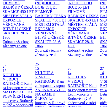
FILMOVÉ
(NE)JDOU DO
(NE)JDOU DO
(NE
BABIČKY
ČESKÁ
BOJE
55 LET
BOJE
55 LET
BO
SKALICE 450 LET
FILMOVÉ
FILMOVÉ
FI
MĚSTEM
STÁLÁ
BABIČKY
ČESKÁ
BABIČKY
ČESKÁ
BA
EXPOZICE
SKALICE 450 LET
SKALICE 450 LET
SKA
VĚNOVANÁ
MĚSTEM
STÁLÁ
MĚSTEM
STÁLÁ
MĚ
BITVĚ U ČESKÉ
EXPOZICE
EXPOZICE
EX
SKALICE 28. 6.
VĚNOVANÁ
VĚNOVANÁ
VĚ
1866
BITVĚ U ČESKÉ
BITVĚ U ČESKÉ
BIT
Zobrazit všechny
SKALICE 28. 6.
SKALICE 28. 6.
SKA
záznamy ze dne
1866
1866
186
Zobrazit všechny
Zobrazit všechny
Zobr
záznamy ze dne
záznamy ze dne
zázn
25
24
15
26
27
15
KULTURA
14
14
KULTURA
V SRDCI
KULTURA
KU
V SRDCI
RATIBOŘIC
Kam
V SRDCI
V S
RATIBOŘIC
Kam
za kopanou v srpnu
RATIBOŘIC
Kam
RAT
za kopanou v srpnu
ZÁPIS NA VÝLET
za kopanou v srpnu
za k
MALOSKALICKÉ
NA ZÁMEK
Letní koncerty v
Letn
POSVÍCENÍ
Letní
ŽLEBY
Letní
Rudrově mlýně –
Rud
koncerty v Rudrově
koncerty v Rudrově
občerstvení v srdci
obče
mlýně – občerstvení