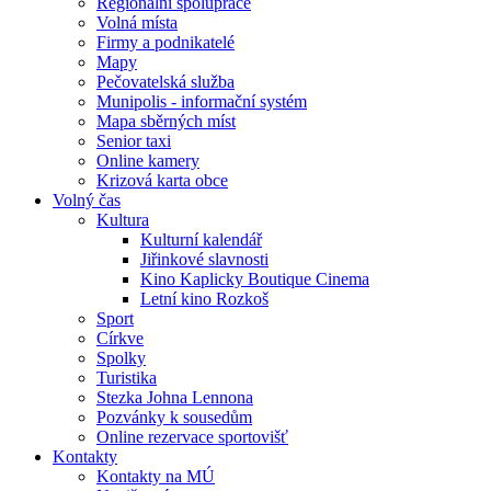
Regionální spolupráce
Volná místa
Firmy a podnikatelé
Mapy
Pečovatelská služba
Munipolis - informační systém
Mapa sběrných míst
Senior taxi
Online kamery
Krizová karta obce
Volný čas
Kultura
Kulturní kalendář
Jiřinkové slavnosti
Kino Kaplicky Boutique Cinema
Letní kino Rozkoš
Sport
Církve
Spolky
Turistika
Stezka Johna Lennona
Pozvánky k sousedům
Online rezervace sportovišť
Kontakty
Kontakty na MÚ