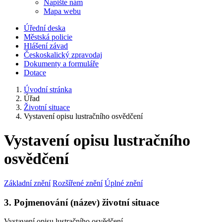
Napište nám
Mapa webu
Úřední deska
Městská policie
Hlášení závad
Českoskalický zpravodaj
Dokumenty a formuláře
Dotace
Úvodní stránka
Úřad
Životní situace
Vystavení opisu lustračního osvědčení
Vystavení opisu lustračního
osvědčení
Základní znění
Rozšířené znění
Úplné znění
3. Pojmenování (název) životní situace
Vystavení opisu lustračního osvědčení