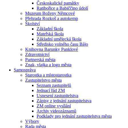
Českoskalické památky
Ratibořice a Babiččino údolí
Muzeum Boženy Němcové
Přehrada Rozkoš a autokemp
Školství
Základní škola
Mateřská škola
Základní umělecká škola
Středisko volného času Bájo
Knihovna Barunky Panklové
Zdravotnictví
Partnerská města
Znak, vlajka a logo města
Samospráva
Starostka a místostarostka
Zastupitelstvo města
Seznam zastupitelů
Jednací řád ZM
Usnesení zastupitelstva
Zápisy z jednání zastupitelstva
ZM online vysílání
Archiv videozáznamů
Podklady pro jednání zastupitelstva města
Výbory
Rada města