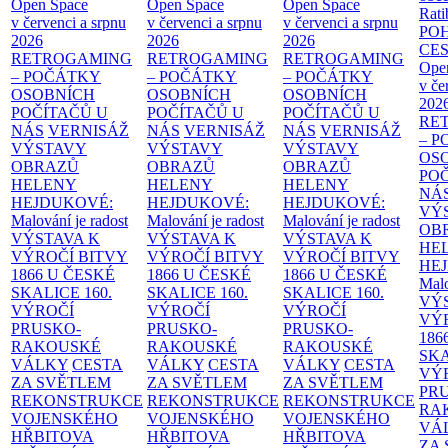
Open Space
Open Space
Open Space
Rati
v červenci a srpnu
v červenci a srpnu
v červenci a srpnu
PO
2026
2026
2026
CE
RETROGAMING
RETROGAMING
RETROGAMING
Ope
– POČÁTKY
– POČÁTKY
– POČÁTKY
v če
OSOBNÍCH
OSOBNÍCH
OSOBNÍCH
202
POČÍTAČŮ U
POČÍTAČŮ U
POČÍTAČŮ U
RE
NÁS
VERNISÁŽ
NÁS
VERNISÁŽ
NÁS
VERNISÁŽ
– 
VÝSTAVY
VÝSTAVY
VÝSTAVY
OS
OBRAZŮ
OBRAZŮ
OBRAZŮ
PO
HELENY
HELENY
HELENY
NÁ
HEJDUKOVÉ:
HEJDUKOVÉ:
HEJDUKOVÉ:
VÝ
Malování je radost
Malování je radost
Malování je radost
OB
VÝSTAVA K
VÝSTAVA K
VÝSTAVA K
HE
VÝROČÍ BITVY
VÝROČÍ BITVY
VÝROČÍ BITVY
HE
1866 U ČESKÉ
1866 U ČESKÉ
1866 U ČESKÉ
Malo
SKALICE
160.
SKALICE
160.
SKALICE
160.
VÝ
VÝROČÍ
VÝROČÍ
VÝROČÍ
VÝ
PRUSKO-
PRUSKO-
PRUSKO-
186
RAKOUSKÉ
RAKOUSKÉ
RAKOUSKÉ
SK
VÁLKY
CESTA
VÁLKY
CESTA
VÁLKY
CESTA
VÝ
ZA SVĚTLEM
ZA SVĚTLEM
ZA SVĚTLEM
PR
REKONSTRUKCE
REKONSTRUKCE
REKONSTRUKCE
RA
VOJENSKÉHO
VOJENSKÉHO
VOJENSKÉHO
VÁ
HŘBITOVA
HŘBITOVA
HŘBITOVA
ZA