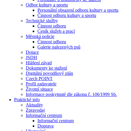
Odbor kultury a sportu
Personální obsazení odboru kultury a sportu
Činnost odboru kultury a sportu
Technické služby
Činnost odboru
Ceník služeb a prací
Městská policie
Činnost odboru
Galerie nalezených psů
Dotace
JSDH
Hlášení závad
Dokumenty ke stažení
Digitální povodňový plán
Czech POINT
Profil zadavatele
Životní situace
Informace poskytnuté dle zákona č. 106⁄1999 Sb.
Praktické info
Aktuality
Zpravodaj
Informační centrum
Informační centrum
Doprava