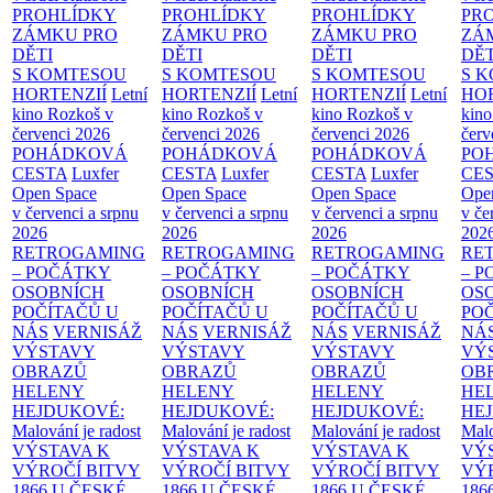
PROHLÍDKY
PROHLÍDKY
PROHLÍDKY
PR
ZÁMKU PRO
ZÁMKU PRO
ZÁMKU PRO
ZÁ
DĚTI
DĚTI
DĚTI
DĚT
S KOMTESOU
S KOMTESOU
S KOMTESOU
S 
HORTENZIÍ
Letní
HORTENZIÍ
Letní
HORTENZIÍ
Letní
HOR
kino Rozkoš v
kino Rozkoš v
kino Rozkoš v
kino
červenci 2026
červenci 2026
červenci 2026
červ
POHÁDKOVÁ
POHÁDKOVÁ
POHÁDKOVÁ
PO
CESTA
Luxfer
CESTA
Luxfer
CESTA
Luxfer
CE
Open Space
Open Space
Open Space
Ope
v červenci a srpnu
v červenci a srpnu
v červenci a srpnu
v če
2026
2026
2026
202
RETROGAMING
RETROGAMING
RETROGAMING
RE
– POČÁTKY
– POČÁTKY
– POČÁTKY
– 
OSOBNÍCH
OSOBNÍCH
OSOBNÍCH
OS
POČÍTAČŮ U
POČÍTAČŮ U
POČÍTAČŮ U
PO
NÁS
VERNISÁŽ
NÁS
VERNISÁŽ
NÁS
VERNISÁŽ
NÁ
VÝSTAVY
VÝSTAVY
VÝSTAVY
VÝ
OBRAZŮ
OBRAZŮ
OBRAZŮ
OB
HELENY
HELENY
HELENY
HE
HEJDUKOVÉ:
HEJDUKOVÉ:
HEJDUKOVÉ:
HE
Malování je radost
Malování je radost
Malování je radost
Malo
VÝSTAVA K
VÝSTAVA K
VÝSTAVA K
VÝ
VÝROČÍ BITVY
VÝROČÍ BITVY
VÝROČÍ BITVY
VÝ
1866 U ČESKÉ
1866 U ČESKÉ
1866 U ČESKÉ
186