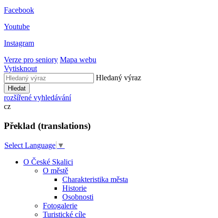
Facebook
Youtube
Instagram
Verze pro seniory
Mapa webu
Vytisknout
Hledaný výraz
Hledat
rozšířené vyhledávání
cz
Překlad (translations)
Select Language
▼
O České Skalici
O městě
Charakteristika města
Historie
Osobnosti
Fotogalerie
Turistické cíle