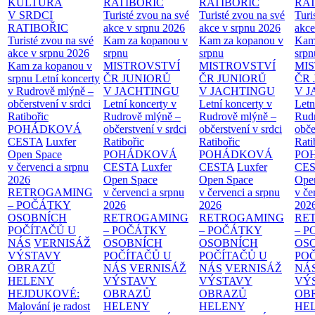
KULTURA
RATIBOŘIC
RATIBOŘIC
RAT
V SRDCI
Turisté zvou na své
Turisté zvou na své
Turi
RATIBOŘIC
akce v srpnu 2026
akce v srpnu 2026
akce
Turisté zvou na své
Kam za kopanou v
Kam za kopanou v
Kam
akce v srpnu 2026
srpnu
srpnu
srpn
Kam za kopanou v
MISTROVSTVÍ
MISTROVSTVÍ
MI
srpnu
Letní koncerty
ČR JUNIORŮ
ČR JUNIORŮ
ČR 
v Rudrově mlýně –
V JACHTINGU
V JACHTINGU
V 
občerstvení v srdci
Letní koncerty v
Letní koncerty v
Letn
Ratibořic
Rudrově mlýně –
Rudrově mlýně –
Rud
POHÁDKOVÁ
občerstvení v srdci
občerstvení v srdci
obče
CESTA
Luxfer
Ratibořic
Ratibořic
Rati
Open Space
POHÁDKOVÁ
POHÁDKOVÁ
PO
v červenci a srpnu
CESTA
Luxfer
CESTA
Luxfer
CE
2026
Open Space
Open Space
Ope
RETROGAMING
v červenci a srpnu
v červenci a srpnu
v če
– POČÁTKY
2026
2026
202
OSOBNÍCH
RETROGAMING
RETROGAMING
RE
POČÍTAČŮ U
– POČÁTKY
– POČÁTKY
– 
NÁS
VERNISÁŽ
OSOBNÍCH
OSOBNÍCH
OS
VÝSTAVY
POČÍTAČŮ U
POČÍTAČŮ U
PO
OBRAZŮ
NÁS
VERNISÁŽ
NÁS
VERNISÁŽ
NÁ
HELENY
VÝSTAVY
VÝSTAVY
VÝ
HEJDUKOVÉ:
OBRAZŮ
OBRAZŮ
OB
Malování je radost
HELENY
HELENY
HE