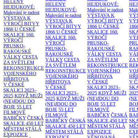
HELENY
HELENY
HEJDUKOVÉ:
HE
HEJDUKOVÉ:
HEJDUKOVÉ:
Malování je radost
Malo
Malování je radost
Malování je radost
VÝSTAVA K
VÝ
VÝSTAVA K
VÝSTAVA K
VÝROČÍ BITVY
VÝ
VÝROČÍ BITVY
VÝROČÍ BITVY
1866 U ČESKÉ
186
1866 U ČESKÉ
1866 U ČESKÉ
SKALICE
160.
SK
SKALICE
160.
SKALICE
160.
VÝROČÍ
VÝ
VÝROČÍ
VÝROČÍ
PRUSKO-
PR
PRUSKO-
PRUSKO-
RAKOUSKÉ
RA
RAKOUSKÉ
RAKOUSKÉ
VÁLKY
CESTA
VÁ
VÁLKY
CESTA
VÁLKY
CESTA
ZA SVĚTLEM
ZA
ZA SVĚTLEM
ZA SVĚTLEM
REKONSTRUKCE
RE
REKONSTRUKCE
REKONSTRUKCE
VOJENSKÉHO
VO
VOJENSKÉHO
VOJENSKÉHO
HŘBITOVA
HŘ
HŘBITOVA
HŘBITOVA
V ČESKÉ
V 
V ČESKÉ
V ČESKÉ
SKALICI 2023–
SKA
SKALICI 2023–
SKALICI 2023–
2025
KDYŽ MUŽI
202
2025
KDYŽ MUŽI
2025
KDYŽ MUŽI
(NE)JDOU DO
(NE
(NE)JDOU DO
(NE)JDOU DO
BOJE
55 LET
BO
BOJE
55 LET
BOJE
55 LET
FILMOVÉ
FI
FILMOVÉ
FILMOVÉ
BABIČKY
ČESKÁ
BA
BABIČKY
ČESKÁ
BABIČKY
ČESKÁ
SKALICE 450 LET
SKA
SKALICE 450 LET
SKALICE 450 LET
MĚSTEM
STÁLÁ
MĚ
MĚSTEM
STÁLÁ
MĚSTEM
STÁLÁ
EXPOZICE
EX
EXPOZICE
EXPOZICE
VĚNOVANÁ
VĚ