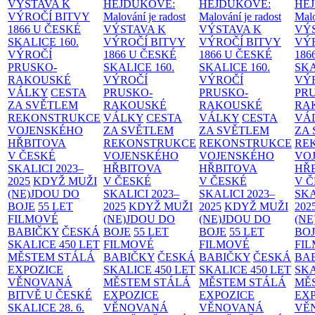
VÝSTAVA K
HEJDUKOVÉ:
HEJDUKOVÉ:
HE
VÝROČÍ BITVY
Malování je radost
Malování je radost
Malo
1866 U ČESKÉ
VÝSTAVA K
VÝSTAVA K
VÝ
SKALICE
160.
VÝROČÍ BITVY
VÝROČÍ BITVY
VÝ
VÝROČÍ
1866 U ČESKÉ
1866 U ČESKÉ
186
PRUSKO-
SKALICE
160.
SKALICE
160.
SK
RAKOUSKÉ
VÝROČÍ
VÝROČÍ
VÝ
VÁLKY
CESTA
PRUSKO-
PRUSKO-
PR
ZA SVĚTLEM
RAKOUSKÉ
RAKOUSKÉ
RA
REKONSTRUKCE
VÁLKY
CESTA
VÁLKY
CESTA
VÁ
VOJENSKÉHO
ZA SVĚTLEM
ZA SVĚTLEM
ZA
HŘBITOVA
REKONSTRUKCE
REKONSTRUKCE
RE
V ČESKÉ
VOJENSKÉHO
VOJENSKÉHO
VO
SKALICI 2023–
HŘBITOVA
HŘBITOVA
HŘ
2025
KDYŽ MUŽI
V ČESKÉ
V ČESKÉ
V 
(NE)JDOU DO
SKALICI 2023–
SKALICI 2023–
SKA
BOJE
55 LET
2025
KDYŽ MUŽI
2025
KDYŽ MUŽI
202
FILMOVÉ
(NE)JDOU DO
(NE)JDOU DO
(NE
BABIČKY
ČESKÁ
BOJE
55 LET
BOJE
55 LET
BO
SKALICE 450 LET
FILMOVÉ
FILMOVÉ
FI
MĚSTEM
STÁLÁ
BABIČKY
ČESKÁ
BABIČKY
ČESKÁ
BA
EXPOZICE
SKALICE 450 LET
SKALICE 450 LET
SKA
VĚNOVANÁ
MĚSTEM
STÁLÁ
MĚSTEM
STÁLÁ
MĚ
BITVĚ U ČESKÉ
EXPOZICE
EXPOZICE
EX
SKALICE 28. 6.
VĚNOVANÁ
VĚNOVANÁ
VĚ