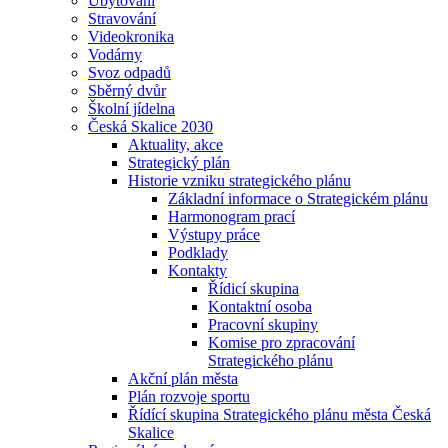
Ubytování
Stravování
Videokronika
Vodárny
Svoz odpadů
Sběrný dvůr
Školní jídelna
Česká Skalice 2030
Aktuality, akce
Strategický plán
Historie vzniku strategického plánu
Základní informace o Strategickém plánu
Harmonogram prací
Výstupy práce
Podklady
Kontakty
Řídicí skupina
Kontaktní osoba
Pracovní skupiny
Komise pro zpracování
Strategického plánu
Akční plán města
Plán rozvoje sportu
Řídící skupina Strategického plánu města Česká
Skalice