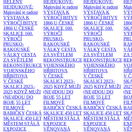
HELENY
HEJDUKOVÉ:
HEJDUKOVÉ:
HE
HEJDUKOVÉ:
Malování je radost
Malování je radost
Malo
Malování je radost
VÝSTAVA K
VÝSTAVA K
VÝ
VÝSTAVA K
VÝROČÍ BITVY
VÝROČÍ BITVY
VÝ
VÝROČÍ BITVY
1866 U ČESKÉ
1866 U ČESKÉ
186
1866 U ČESKÉ
SKALICE
160.
SKALICE
160.
SK
SKALICE
160.
VÝROČÍ
VÝROČÍ
VÝ
VÝROČÍ
PRUSKO-
PRUSKO-
PR
PRUSKO-
RAKOUSKÉ
RAKOUSKÉ
RA
RAKOUSKÉ
VÁLKY
CESTA
VÁLKY
CESTA
VÁ
VÁLKY
CESTA
ZA SVĚTLEM
ZA SVĚTLEM
ZA
ZA SVĚTLEM
REKONSTRUKCE
REKONSTRUKCE
RE
REKONSTRUKCE
VOJENSKÉHO
VOJENSKÉHO
VO
VOJENSKÉHO
HŘBITOVA
HŘBITOVA
HŘ
HŘBITOVA
V ČESKÉ
V ČESKÉ
V 
V ČESKÉ
SKALICI 2023–
SKALICI 2023–
SKA
SKALICI 2023–
2025
KDYŽ MUŽI
2025
KDYŽ MUŽI
202
2025
KDYŽ MUŽI
(NE)JDOU DO
(NE)JDOU DO
(NE
(NE)JDOU DO
BOJE
55 LET
BOJE
55 LET
BO
BOJE
55 LET
FILMOVÉ
FILMOVÉ
FI
FILMOVÉ
BABIČKY
ČESKÁ
BABIČKY
ČESKÁ
BA
BABIČKY
ČESKÁ
SKALICE 450 LET
SKALICE 450 LET
SKA
SKALICE 450 LET
MĚSTEM
STÁLÁ
MĚSTEM
STÁLÁ
MĚ
MĚSTEM
STÁLÁ
EXPOZICE
EXPOZICE
EX
EXPOZICE
VĚNOVANÁ
VĚNOVANÁ
VĚ