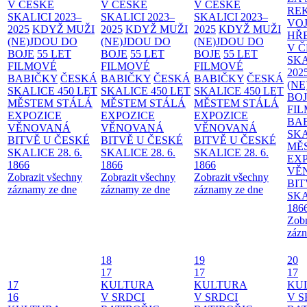
V ČESKÉ
V ČESKÉ
V ČESKÉ
RE
SKALICI 2023–
SKALICI 2023–
SKALICI 2023–
VO
2025
KDYŽ MUŽI
2025
KDYŽ MUŽI
2025
KDYŽ MUŽI
HŘ
(NE)JDOU DO
(NE)JDOU DO
(NE)JDOU DO
V 
BOJE
55 LET
BOJE
55 LET
BOJE
55 LET
SKA
FILMOVÉ
FILMOVÉ
FILMOVÉ
202
BABIČKY
ČESKÁ
BABIČKY
ČESKÁ
BABIČKY
ČESKÁ
(NE
SKALICE 450 LET
SKALICE 450 LET
SKALICE 450 LET
BO
MĚSTEM
STÁLÁ
MĚSTEM
STÁLÁ
MĚSTEM
STÁLÁ
FI
EXPOZICE
EXPOZICE
EXPOZICE
BA
VĚNOVANÁ
VĚNOVANÁ
VĚNOVANÁ
SKA
BITVĚ U ČESKÉ
BITVĚ U ČESKÉ
BITVĚ U ČESKÉ
MĚ
SKALICE 28. 6.
SKALICE 28. 6.
SKALICE 28. 6.
EX
1866
1866
1866
VĚ
Zobrazit všechny
Zobrazit všechny
Zobrazit všechny
BIT
záznamy ze dne
záznamy ze dne
záznamy ze dne
SKA
186
Zobr
zázn
18
19
20
17
17
17
17
KULTURA
KULTURA
KU
16
V SRDCI
V SRDCI
V S