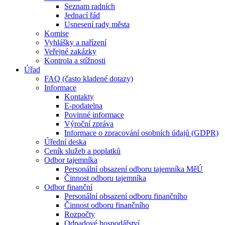
Seznam radních
Jednací řád
Usnesení rady města
Komise
Vyhlášky a nařízení
Veřejné zakázky
Kontrola a stížnosti
Úřad
FAQ (často kladené dotazy)
Informace
Kontakty
E-podatelna
Povinné informace
Výroční zpráva
Informace o zpracování osobních údajů (GDPR)
Úřední deska
Ceník služeb a poplatků
Odbor tajemníka
Personální obsazení odboru tajemníka MěÚ
Činnost odboru tajemníka
Odbor finanční
Personální obsazení odboru finančního
Činnost odboru finančního
Rozpočty
Odpadové hospodářství