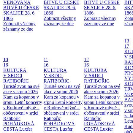
VĚNOVANÁ
BITVĚ U ČESKÉ
BITVĚ U ČESKÉ
BIT
BITVĚ U ČESKÉ
SKALICE 28. 6.
SKALICE 28. 6.
SKA
SKALICE 28. 6.
1866
1866
186
1866
Zobrazit všechny
Zobrazit všechny
Zobr
Zobrazit všechny
záznamy ze dne
záznamy ze dne
zázn
záznamy ze dne
13
17
KU
V S
10
11
12
RAT
16
16
16
KO
KULTURA
KULTURA
KULTURA
PR
V SRDCI
V SRDCI
V SRDCI
VÝ
RATIBOŘIC
RATIBOŘIC
RATIBOŘIC
KO
Turisté zvou na své
Turisté zvou na své
Turisté zvou na své
TR
akce v srpnu 2026
akce v srpnu 2026
akce v srpnu 2026
MO
Kam za kopanou v
Kam za kopanou v
Kam za kopanou v
BA
srpnu
Letní koncerty
srpnu
Letní koncerty
srpnu
Letní koncerty
zvou
v Rudrově mlýně –
v Rudrově mlýně –
v Rudrově mlýně –
v sr
občerstvení v srdci
občerstvení v srdci
občerstvení v srdci
za k
Ratibořic
Ratibořic
Ratibořic
Letn
POHÁDKOVÁ
POHÁDKOVÁ
POHÁDKOVÁ
Rud
CESTA
Luxfer
CESTA
Luxfer
CESTA
Luxfer
obče