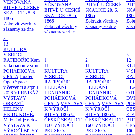
VĚNOVANÁ
VĚNOVANÁ
BITVĚ U ČESKÉ
BIT
BITVĚ U ČESKÉ
BITVĚ U ČESKÉ
SKALICE 28. 6.
SKA
SKALICE 28. 6.
SKALICE 28. 6.
1866
186
1866
1866
Zobrazit všechny
Zobr
Zobrazit všechny
Zobrazit všechny
záznamy ze dne
zázn
záznamy ze dne
záznamy ze dne
31
13
KULTURA
V SRDCI
3
RATIBOŘIC
Kam
1
2
12
za kopanou v srpnu
11
11
KU
POHÁDKOVÁ
KULTURA
KULTURA
V S
CESTA
Luxfer
V SRDCI
V SRDCI
RAT
Open Space
RATIBOŘIC
RATIBOŘIC
HLE
v červenci a srpnu
HLEDÁNÍ –
HLEDÁNÍ –
HĽ
2026
VERNISÁŽ
HĽADANIE
HĽADANIE
OT
VÝSTAVY
POHÁDKOVÁ
POHÁDKOVÁ
DV
OBRAZŮ
CESTA
VÝSTAVA
CESTA
VÝSTAVA
PO
HELENY
K VÝROČÍ
K VÝROČÍ
CE
HEJDUKOVÉ:
BITVY 1866 U
BITVY 1866 U
K 
Malování je radost
ČESKÉ SKALICE
ČESKÉ SKALICE
BIT
VÝSTAVA K
160. VÝROČÍ
160. VÝROČÍ
ČES
VÝROČÍ BITVY
PRUSKO-
PRUSKO-
160