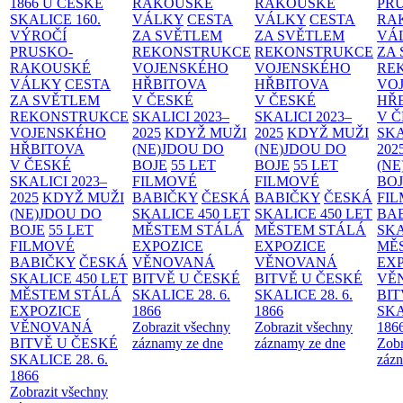
1866 U ČESKÉ
RAKOUSKÉ
RAKOUSKÉ
PR
SKALICE
160.
VÁLKY
CESTA
VÁLKY
CESTA
RA
VÝROČÍ
ZA SVĚTLEM
ZA SVĚTLEM
VÁ
PRUSKO-
REKONSTRUKCE
REKONSTRUKCE
ZA
RAKOUSKÉ
VOJENSKÉHO
VOJENSKÉHO
RE
VÁLKY
CESTA
HŘBITOVA
HŘBITOVA
VO
ZA SVĚTLEM
V ČESKÉ
V ČESKÉ
HŘ
REKONSTRUKCE
SKALICI 2023–
SKALICI 2023–
V 
VOJENSKÉHO
2025
KDYŽ MUŽI
2025
KDYŽ MUŽI
SKA
HŘBITOVA
(NE)JDOU DO
(NE)JDOU DO
202
V ČESKÉ
BOJE
55 LET
BOJE
55 LET
(NE
SKALICI 2023–
FILMOVÉ
FILMOVÉ
BO
2025
KDYŽ MUŽI
BABIČKY
ČESKÁ
BABIČKY
ČESKÁ
FI
(NE)JDOU DO
SKALICE 450 LET
SKALICE 450 LET
BA
BOJE
55 LET
MĚSTEM
STÁLÁ
MĚSTEM
STÁLÁ
SKA
FILMOVÉ
EXPOZICE
EXPOZICE
MĚ
BABIČKY
ČESKÁ
VĚNOVANÁ
VĚNOVANÁ
EX
SKALICE 450 LET
BITVĚ U ČESKÉ
BITVĚ U ČESKÉ
VĚ
MĚSTEM
STÁLÁ
SKALICE 28. 6.
SKALICE 28. 6.
BIT
EXPOZICE
1866
1866
SKA
VĚNOVANÁ
Zobrazit všechny
Zobrazit všechny
186
BITVĚ U ČESKÉ
záznamy ze dne
záznamy ze dne
Zobr
SKALICE 28. 6.
zázn
1866
Zobrazit všechny