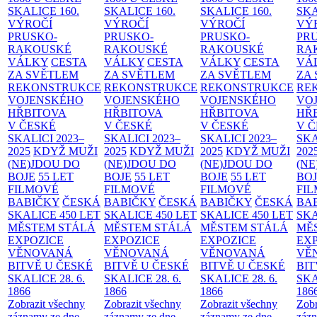
SKALICE
160.
SKALICE
160.
SKALICE
160.
SK
VÝROČÍ
VÝROČÍ
VÝROČÍ
VÝ
PRUSKO-
PRUSKO-
PRUSKO-
PR
RAKOUSKÉ
RAKOUSKÉ
RAKOUSKÉ
RA
VÁLKY
CESTA
VÁLKY
CESTA
VÁLKY
CESTA
VÁ
ZA SVĚTLEM
ZA SVĚTLEM
ZA SVĚTLEM
ZA
REKONSTRUKCE
REKONSTRUKCE
REKONSTRUKCE
RE
VOJENSKÉHO
VOJENSKÉHO
VOJENSKÉHO
VO
HŘBITOVA
HŘBITOVA
HŘBITOVA
HŘ
V ČESKÉ
V ČESKÉ
V ČESKÉ
V 
SKALICI 2023–
SKALICI 2023–
SKALICI 2023–
SKA
2025
KDYŽ MUŽI
2025
KDYŽ MUŽI
2025
KDYŽ MUŽI
202
(NE)JDOU DO
(NE)JDOU DO
(NE)JDOU DO
(NE
BOJE
55 LET
BOJE
55 LET
BOJE
55 LET
BO
FILMOVÉ
FILMOVÉ
FILMOVÉ
FI
BABIČKY
ČESKÁ
BABIČKY
ČESKÁ
BABIČKY
ČESKÁ
BA
SKALICE 450 LET
SKALICE 450 LET
SKALICE 450 LET
SKA
MĚSTEM
STÁLÁ
MĚSTEM
STÁLÁ
MĚSTEM
STÁLÁ
MĚ
EXPOZICE
EXPOZICE
EXPOZICE
EX
VĚNOVANÁ
VĚNOVANÁ
VĚNOVANÁ
VĚ
BITVĚ U ČESKÉ
BITVĚ U ČESKÉ
BITVĚ U ČESKÉ
BIT
SKALICE 28. 6.
SKALICE 28. 6.
SKALICE 28. 6.
SKA
1866
1866
1866
186
Zobrazit všechny
Zobrazit všechny
Zobrazit všechny
Zobr
záznamy ze dne
záznamy ze dne
záznamy ze dne
zázn