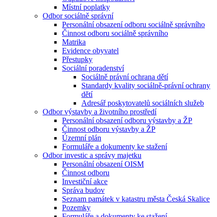
Místní poplatky
Odbor sociálně správní
Personální obsazení odboru sociálně správního
Činnost odboru sociálně správního
Matrika
Evidence obyvatel
Přestupky
Sociální poradenství
Sociálně právní ochrana dětí
Standardy kvality sociálně-právní ochrany
dětí
Adresář poskytovatelů sociálních služeb
Odbor výstavby a životního prostředí
Personální obsazení odboru výstavby a ŽP
Činnost odboru výstavby a ŽP
Územní plán
Formuláře a dokumenty ke stažení
Odbor investic a správy majetku
Personální obsazení OISM
Činnost odboru
Investiční akce
Správa budov
Seznam památek v katastru města Česká Skalice
Pozemky
Formuláře a dokumenty ke stažení