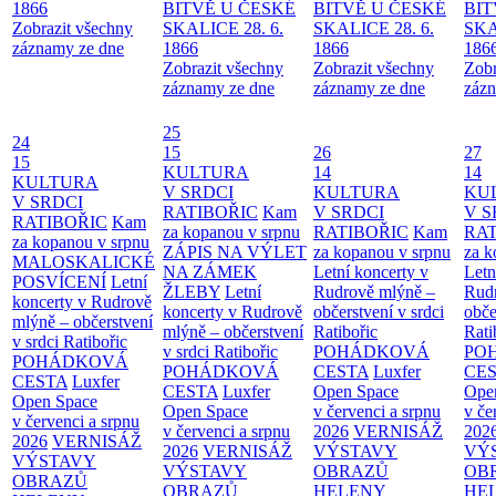
1866
BITVĚ U ČESKÉ
BITVĚ U ČESKÉ
BIT
Zobrazit všechny
SKALICE 28. 6.
SKALICE 28. 6.
SKA
záznamy ze dne
1866
1866
186
Zobrazit všechny
Zobrazit všechny
Zobr
záznamy ze dne
záznamy ze dne
zázn
25
24
15
26
27
15
KULTURA
14
14
KULTURA
V SRDCI
KULTURA
KU
V SRDCI
RATIBOŘIC
Kam
V SRDCI
V S
RATIBOŘIC
Kam
za kopanou v srpnu
RATIBOŘIC
Kam
RAT
za kopanou v srpnu
ZÁPIS NA VÝLET
za kopanou v srpnu
za k
MALOSKALICKÉ
NA ZÁMEK
Letní koncerty v
Letn
POSVÍCENÍ
Letní
ŽLEBY
Letní
Rudrově mlýně –
Rud
koncerty v Rudrově
koncerty v Rudrově
občerstvení v srdci
obče
mlýně – občerstvení
mlýně – občerstvení
Ratibořic
Rati
v srdci Ratibořic
v srdci Ratibořic
POHÁDKOVÁ
PO
POHÁDKOVÁ
POHÁDKOVÁ
CESTA
Luxfer
CE
CESTA
Luxfer
CESTA
Luxfer
Open Space
Ope
Open Space
Open Space
v červenci a srpnu
v če
v červenci a srpnu
v červenci a srpnu
2026
VERNISÁŽ
202
2026
VERNISÁŽ
2026
VERNISÁŽ
VÝSTAVY
VÝ
VÝSTAVY
VÝSTAVY
OBRAZŮ
OB
OBRAZŮ
OBRAZŮ
HELENY
HE