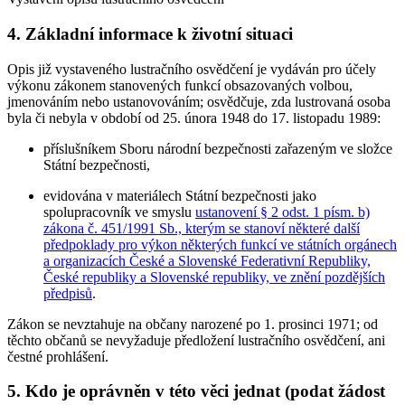
4. Základní informace k životní situaci
Opis již vystaveného lustračního osvědčení je vydáván pro účely
výkonu zákonem stanovených funkcí obsazovaných volbou,
jmenováním nebo ustanovováním; osvědčuje, zda lustrovaná osoba
byla či nebyla v období od 25. února 1948 do 17. listopadu 1989:
příslušníkem Sboru národní bezpečnosti zařazeným ve složce
Státní bezpečnosti,
evidována v materiálech Státní bezpečnosti jako
spolupracovník ve smyslu
ustanovení § 2 odst. 1 písm. b)
zákona č. 451/1991 Sb., kterým se stanoví některé další
předpoklady pro výkon některých funkcí ve státních orgánech
a organizacích České a Slovenské Federativní Republiky,
České republiky a Slovenské republiky, ve znění pozdějších
předpisů
.
Zákon se nevztahuje na občany narozené po 1. prosinci 1971; od
těchto občanů se nevyžaduje předložení lustračního osvědčení, ani
čestné prohlášení.
5. Kdo je oprávněn v této věci jednat (podat žádost