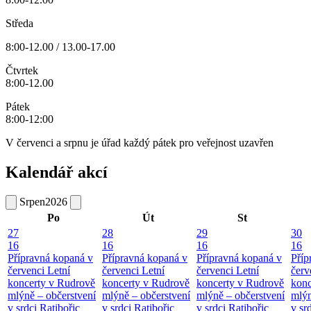
Středa
8:00-12.00 / 13.00-17.00
Čtvrtek
8:00-12.00
Pátek
8:00-12:00
V červenci a srpnu je úřad každý pátek pro veřejnost uzavřen
Kalendář akcí
Srpen
2026
Po
Út
St
27
28
29
30
16
16
16
16
Přípravná kopaná v
Přípravná kopaná v
Přípravná kopaná v
Příp
červenci
Letní
červenci
Letní
červenci
Letní
červ
koncerty v Rudrově
koncerty v Rudrově
koncerty v Rudrově
konc
mlýně – občerstvení
mlýně – občerstvení
mlýně – občerstvení
mlýn
v srdci Ratibořic
v srdci Ratibořic
v srdci Ratibořic
v sr