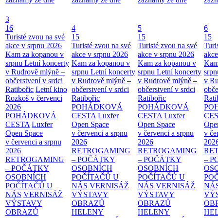
3
16
4
5
6
Turisté zvou na své
15
15
15
akce v srpnu 2026
Turisté zvou na své
Turisté zvou na své
Turi
Kam za kopanou v
akce v srpnu 2026
akce v srpnu 2026
akce
srpnu
Letní koncerty
Kam za kopanou v
Kam za kopanou v
Kam
v Rudrově mlýně –
srpnu
Letní koncerty
srpnu
Letní koncerty
srp
občerstvení v srdci
v Rudrově mlýně –
v Rudrově mlýně –
v Ru
Ratibořic
Letní kino
občerstvení v srdci
občerstvení v srdci
obče
Rozkoš v červenci
Ratibořic
Ratibořic
Rati
2026
POHÁDKOVÁ
POHÁDKOVÁ
PO
POHÁDKOVÁ
CESTA
Luxfer
CESTA
Luxfer
CE
CESTA
Luxfer
Open Space
Open Space
Ope
Open Space
v červenci a srpnu
v červenci a srpnu
v če
v červenci a srpnu
2026
2026
202
2026
RETROGAMING
RETROGAMING
RE
RETROGAMING
– POČÁTKY
– POČÁTKY
– 
– POČÁTKY
OSOBNÍCH
OSOBNÍCH
OS
OSOBNÍCH
POČÍTAČŮ U
POČÍTAČŮ U
PO
POČÍTAČŮ U
NÁS
VERNISÁŽ
NÁS
VERNISÁŽ
NÁ
NÁS
VERNISÁŽ
VÝSTAVY
VÝSTAVY
VÝ
VÝSTAVY
OBRAZŮ
OBRAZŮ
OB
OBRAZŮ
HELENY
HELENY
HE