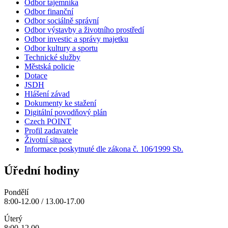
Odbor tajemníka
Odbor finanční
Odbor sociálně správní
Odbor výstavby a životního prostředí
Odbor investic a správy majetku
Odbor kultury a sportu
Technické služby
Městská policie
Dotace
JSDH
Hlášení závad
Dokumenty ke stažení
Digitální povodňový plán
Czech POINT
Profil zadavatele
Životní situace
Informace poskytnuté dle zákona č. 106⁄1999 Sb.
Úřední hodiny
Pondělí
8:00-12.00 / 13.00-17.00
Úterý
8:00-12.00