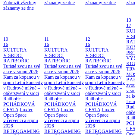
Zobrazit všechny
záznamy ze dne
záznamy ze dne
zázn
záznamy ze dne
13
17
KU
V S
10
11
12
RAT
16
16
16
KO
KULTURA
KULTURA
KULTURA
PR
V SRDCI
V SRDCI
V SRDCI
VÝ
RATIBOŘIC
RATIBOŘIC
RATIBOŘIC
KO
Turisté zvou na své
Turisté zvou na své
Turisté zvou na své
TR
akce v srpnu 2026
akce v srpnu 2026
akce v srpnu 2026
MO
Kam za kopanou v
Kam za kopanou v
Kam za kopanou v
BA
srpnu
Letní koncerty
srpnu
Letní koncerty
srpnu
Letní koncerty
zvou
v Rudrově mlýně –
v Rudrově mlýně –
v Rudrově mlýně –
v sr
občerstvení v srdci
občerstvení v srdci
občerstvení v srdci
za k
Ratibořic
Ratibořic
Ratibořic
Letn
POHÁDKOVÁ
POHÁDKOVÁ
POHÁDKOVÁ
Rud
CESTA
Luxfer
CESTA
Luxfer
CESTA
Luxfer
obče
Open Space
Open Space
Open Space
Rati
v červenci a srpnu
v červenci a srpnu
v červenci a srpnu
PO
2026
2026
2026
CE
RETROGAMING
RETROGAMING
RETROGAMING
Ope