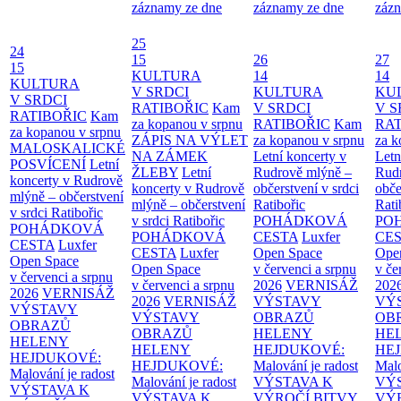
záznamy ze dne
záznamy ze dne
zázn
25
24
15
26
27
15
KULTURA
14
14
KULTURA
V SRDCI
KULTURA
KU
V SRDCI
RATIBOŘIC
Kam
V SRDCI
V S
RATIBOŘIC
Kam
za kopanou v srpnu
RATIBOŘIC
Kam
RAT
za kopanou v srpnu
ZÁPIS NA VÝLET
za kopanou v srpnu
za k
MALOSKALICKÉ
NA ZÁMEK
Letní koncerty v
Letn
POSVÍCENÍ
Letní
ŽLEBY
Letní
Rudrově mlýně –
Rud
koncerty v Rudrově
koncerty v Rudrově
občerstvení v srdci
obče
mlýně – občerstvení
mlýně – občerstvení
Ratibořic
Rati
v srdci Ratibořic
v srdci Ratibořic
POHÁDKOVÁ
PO
POHÁDKOVÁ
POHÁDKOVÁ
CESTA
Luxfer
CE
CESTA
Luxfer
CESTA
Luxfer
Open Space
Ope
Open Space
Open Space
v červenci a srpnu
v če
v červenci a srpnu
v červenci a srpnu
2026
VERNISÁŽ
202
2026
VERNISÁŽ
2026
VERNISÁŽ
VÝSTAVY
VÝ
VÝSTAVY
VÝSTAVY
OBRAZŮ
OB
OBRAZŮ
OBRAZŮ
HELENY
HE
HELENY
HELENY
HEJDUKOVÉ:
HE
HEJDUKOVÉ:
HEJDUKOVÉ:
Malování je radost
Malo
Malování je radost
Malování je radost
VÝSTAVA K
VÝ
VÝSTAVA K
VÝSTAVA K
VÝROČÍ BITVY
VÝ