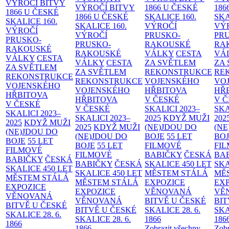
VÝROČÍ BITVY
VÝROČÍ BITVY
1866 U ČESKÉ
186
1866 U ČESKÉ
1866 U ČESKÉ
SKALICE
160.
SK
SKALICE
160.
SKALICE
160.
VÝROČÍ
VÝ
VÝROČÍ
VÝROČÍ
PRUSKO-
PR
PRUSKO-
PRUSKO-
RAKOUSKÉ
RA
RAKOUSKÉ
RAKOUSKÉ
VÁLKY
CESTA
VÁ
VÁLKY
CESTA
VÁLKY
CESTA
ZA SVĚTLEM
ZA
ZA SVĚTLEM
ZA SVĚTLEM
REKONSTRUKCE
RE
REKONSTRUKCE
REKONSTRUKCE
VOJENSKÉHO
VO
VOJENSKÉHO
VOJENSKÉHO
HŘBITOVA
HŘ
HŘBITOVA
HŘBITOVA
V ČESKÉ
V 
V ČESKÉ
V ČESKÉ
SKALICI 2023–
SKA
SKALICI 2023–
SKALICI 2023–
2025
KDYŽ MUŽI
202
2025
KDYŽ MUŽI
2025
KDYŽ MUŽI
(NE)JDOU DO
(NE
(NE)JDOU DO
(NE)JDOU DO
BOJE
55 LET
BO
BOJE
55 LET
BOJE
55 LET
FILMOVÉ
FI
FILMOVÉ
FILMOVÉ
BABIČKY
ČESKÁ
BA
BABIČKY
ČESKÁ
BABIČKY
ČESKÁ
SKALICE 450 LET
SKA
SKALICE 450 LET
SKALICE 450 LET
MĚSTEM
STÁLÁ
MĚ
MĚSTEM
STÁLÁ
MĚSTEM
STÁLÁ
EXPOZICE
EX
EXPOZICE
EXPOZICE
VĚNOVANÁ
VĚ
VĚNOVANÁ
VĚNOVANÁ
BITVĚ U ČESKÉ
BIT
BITVĚ U ČESKÉ
BITVĚ U ČESKÉ
SKALICE 28. 6.
SKA
SKALICE 28. 6.
SKALICE 28. 6.
1866
186
1866
1866
Zobrazit všechny
Zobr