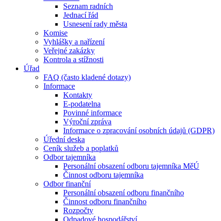
Seznam radních
Jednací řád
Usnesení rady města
Komise
Vyhlášky a nařízení
Veřejné zakázky
Kontrola a stížnosti
Úřad
FAQ (často kladené dotazy)
Informace
Kontakty
E-podatelna
Povinné informace
Výroční zpráva
Informace o zpracování osobních údajů (GDPR)
Úřední deska
Ceník služeb a poplatků
Odbor tajemníka
Personální obsazení odboru tajemníka MěÚ
Činnost odboru tajemníka
Odbor finanční
Personální obsazení odboru finančního
Činnost odboru finančního
Rozpočty
Odpadové hospodářství