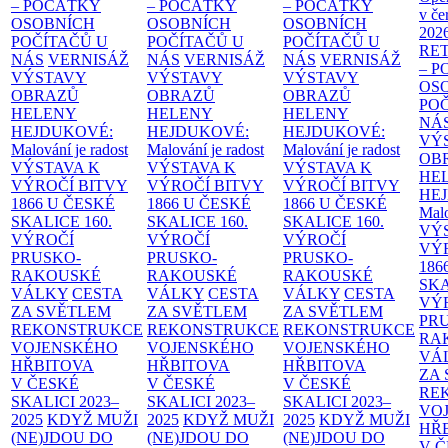
– POČÁTKY
– POČÁTKY
– POČÁTKY
v če
OSOBNÍCH
OSOBNÍCH
OSOBNÍCH
202
POČÍTAČŮ U
POČÍTAČŮ U
POČÍTAČŮ U
RE
NÁS
VERNISÁŽ
NÁS
VERNISÁŽ
NÁS
VERNISÁŽ
– 
VÝSTAVY
VÝSTAVY
VÝSTAVY
OS
OBRAZŮ
OBRAZŮ
OBRAZŮ
PO
HELENY
HELENY
HELENY
NÁ
HEJDUKOVÉ:
HEJDUKOVÉ:
HEJDUKOVÉ:
VÝ
Malování je radost
Malování je radost
Malování je radost
OB
VÝSTAVA K
VÝSTAVA K
VÝSTAVA K
HE
VÝROČÍ BITVY
VÝROČÍ BITVY
VÝROČÍ BITVY
HE
1866 U ČESKÉ
1866 U ČESKÉ
1866 U ČESKÉ
Malo
SKALICE
160.
SKALICE
160.
SKALICE
160.
VÝ
VÝROČÍ
VÝROČÍ
VÝROČÍ
VÝ
PRUSKO-
PRUSKO-
PRUSKO-
186
RAKOUSKÉ
RAKOUSKÉ
RAKOUSKÉ
SK
VÁLKY
CESTA
VÁLKY
CESTA
VÁLKY
CESTA
VÝ
ZA SVĚTLEM
ZA SVĚTLEM
ZA SVĚTLEM
PR
REKONSTRUKCE
REKONSTRUKCE
REKONSTRUKCE
RA
VOJENSKÉHO
VOJENSKÉHO
VOJENSKÉHO
VÁ
HŘBITOVA
HŘBITOVA
HŘBITOVA
ZA
V ČESKÉ
V ČESKÉ
V ČESKÉ
RE
SKALICI 2023–
SKALICI 2023–
SKALICI 2023–
VO
2025
KDYŽ MUŽI
2025
KDYŽ MUŽI
2025
KDYŽ MUŽI
HŘ
(NE)JDOU DO
(NE)JDOU DO
(NE)JDOU DO
V 