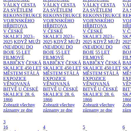
VÁLKY
CESTA
VÁLKY
CESTA
VÁLKY
CESTA
VÁ
ZA SVĚTLEM
ZA SVĚTLEM
ZA SVĚTLEM
ZA
REKONSTRUKCE
REKONSTRUKCE
REKONSTRUKCE
RE
VOJENSKÉHO
VOJENSKÉHO
VOJENSKÉHO
VO
HŘBITOVA
HŘBITOVA
HŘBITOVA
HŘ
V ČESKÉ
V ČESKÉ
V ČESKÉ
V 
SKALICI 2023–
SKALICI 2023–
SKALICI 2023–
SKA
2025
KDYŽ MUŽI
2025
KDYŽ MUŽI
2025
KDYŽ MUŽI
202
(NE)JDOU DO
(NE)JDOU DO
(NE)JDOU DO
(NE
BOJE
55 LET
BOJE
55 LET
BOJE
55 LET
BO
FILMOVÉ
FILMOVÉ
FILMOVÉ
FI
BABIČKY
ČESKÁ
BABIČKY
ČESKÁ
BABIČKY
ČESKÁ
BA
SKALICE 450 LET
SKALICE 450 LET
SKALICE 450 LET
SKA
MĚSTEM
STÁLÁ
MĚSTEM
STÁLÁ
MĚSTEM
STÁLÁ
MĚ
EXPOZICE
EXPOZICE
EXPOZICE
EX
VĚNOVANÁ
VĚNOVANÁ
VĚNOVANÁ
VĚ
BITVĚ U ČESKÉ
BITVĚ U ČESKÉ
BITVĚ U ČESKÉ
BIT
SKALICE 28. 6.
SKALICE 28. 6.
SKALICE 28. 6.
SKA
1866
1866
1866
186
Zobrazit všechny
Zobrazit všechny
Zobrazit všechny
Zobr
záznamy ze dne
záznamy ze dne
záznamy ze dne
zázn
3
16
4
5
6