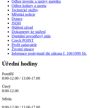
Odbor investic a správy majetku
Odbor kultury a sportu
Technické služby
Městská policie
Dotace
JSDH
Hlášení závad
Dokumenty ke stažení
Digitální povodňový plán
Czech POINT
Profil zadavatele
Životní situace
Informace poskytnuté dle zákona č. 106⁄1999 Sb.
Úřední hodiny
Pondělí
8:00-12.00 / 13.00-17.00
Úterý
8:00-12.00
Středa
8:00-12.00 / 13.00-17.00