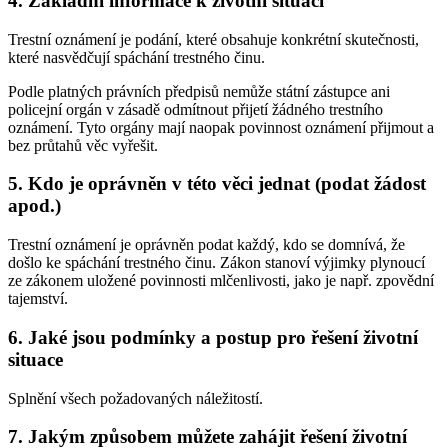
4. Základní informace k životní situaci
Trestní oznámení je podání, které obsahuje konkrétní skutečnosti,
které nasvědčují spáchání trestného činu.
Podle platných právních předpisů nemůže státní zástupce ani
policejní orgán v zásadě odmítnout přijetí žádného trestního
oznámení. Tyto orgány mají naopak povinnost oznámení přijmout a
bez průtahů věc vyřešit.
5. Kdo je oprávněn v této věci jednat (podat žádost
apod.)
Trestní oznámení je oprávněn podat každý, kdo se domnívá, že
došlo ke spáchání trestného činu. Zákon stanoví výjimky plynoucí
ze zákonem uložené povinnosti mlčenlivosti, jako je např. zpovědní
tajemství.
6. Jaké jsou podmínky a postup pro řešení životní
situace
Splnění všech požadovaných náležitostí.
7. Jakým způsobem můžete zahájit řešení životní