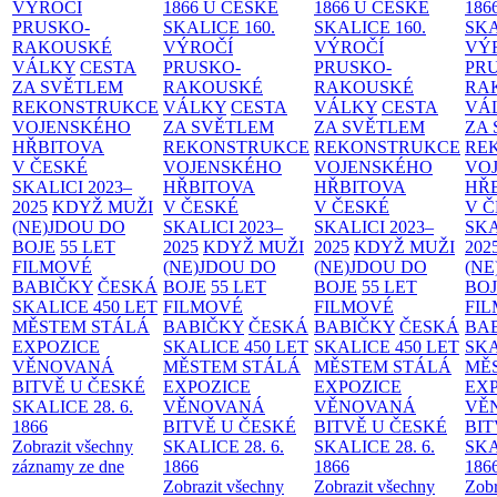
VÝROČÍ
1866 U ČESKÉ
1866 U ČESKÉ
186
PRUSKO-
SKALICE
160.
SKALICE
160.
SK
RAKOUSKÉ
VÝROČÍ
VÝROČÍ
VÝ
VÁLKY
CESTA
PRUSKO-
PRUSKO-
PR
ZA SVĚTLEM
RAKOUSKÉ
RAKOUSKÉ
RA
REKONSTRUKCE
VÁLKY
CESTA
VÁLKY
CESTA
VÁ
VOJENSKÉHO
ZA SVĚTLEM
ZA SVĚTLEM
ZA
HŘBITOVA
REKONSTRUKCE
REKONSTRUKCE
RE
V ČESKÉ
VOJENSKÉHO
VOJENSKÉHO
VO
SKALICI 2023–
HŘBITOVA
HŘBITOVA
HŘ
2025
KDYŽ MUŽI
V ČESKÉ
V ČESKÉ
V 
(NE)JDOU DO
SKALICI 2023–
SKALICI 2023–
SKA
BOJE
55 LET
2025
KDYŽ MUŽI
2025
KDYŽ MUŽI
202
FILMOVÉ
(NE)JDOU DO
(NE)JDOU DO
(NE
BABIČKY
ČESKÁ
BOJE
55 LET
BOJE
55 LET
BO
SKALICE 450 LET
FILMOVÉ
FILMOVÉ
FI
MĚSTEM
STÁLÁ
BABIČKY
ČESKÁ
BABIČKY
ČESKÁ
BA
EXPOZICE
SKALICE 450 LET
SKALICE 450 LET
SKA
VĚNOVANÁ
MĚSTEM
STÁLÁ
MĚSTEM
STÁLÁ
MĚ
BITVĚ U ČESKÉ
EXPOZICE
EXPOZICE
EX
SKALICE 28. 6.
VĚNOVANÁ
VĚNOVANÁ
VĚ
1866
BITVĚ U ČESKÉ
BITVĚ U ČESKÉ
BIT
Zobrazit všechny
SKALICE 28. 6.
SKALICE 28. 6.
SKA
záznamy ze dne
1866
1866
186
Zobrazit všechny
Zobrazit všechny
Zobr