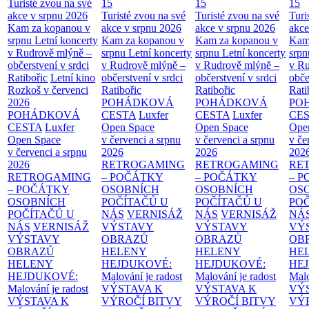
Turisté zvou na své
15
15
15
akce v srpnu 2026
Turisté zvou na své
Turisté zvou na své
Turi
Kam za kopanou v
akce v srpnu 2026
akce v srpnu 2026
akce
srpnu
Letní koncerty
Kam za kopanou v
Kam za kopanou v
Kam
v Rudrově mlýně –
srpnu
Letní koncerty
srpnu
Letní koncerty
srp
občerstvení v srdci
v Rudrově mlýně –
v Rudrově mlýně –
v Ru
Ratibořic
Letní kino
občerstvení v srdci
občerstvení v srdci
obče
Rozkoš v červenci
Ratibořic
Ratibořic
Rati
2026
POHÁDKOVÁ
POHÁDKOVÁ
PO
POHÁDKOVÁ
CESTA
Luxfer
CESTA
Luxfer
CE
CESTA
Luxfer
Open Space
Open Space
Ope
Open Space
v červenci a srpnu
v červenci a srpnu
v če
v červenci a srpnu
2026
2026
202
2026
RETROGAMING
RETROGAMING
RE
RETROGAMING
– POČÁTKY
– POČÁTKY
– 
– POČÁTKY
OSOBNÍCH
OSOBNÍCH
OS
OSOBNÍCH
POČÍTAČŮ U
POČÍTAČŮ U
PO
POČÍTAČŮ U
NÁS
VERNISÁŽ
NÁS
VERNISÁŽ
NÁ
NÁS
VERNISÁŽ
VÝSTAVY
VÝSTAVY
VÝ
VÝSTAVY
OBRAZŮ
OBRAZŮ
OB
OBRAZŮ
HELENY
HELENY
HE
HELENY
HEJDUKOVÉ:
HEJDUKOVÉ:
HE
HEJDUKOVÉ:
Malování je radost
Malování je radost
Malo
Malování je radost
VÝSTAVA K
VÝSTAVA K
VÝ
VÝSTAVA K
VÝROČÍ BITVY
VÝROČÍ BITVY
VÝ