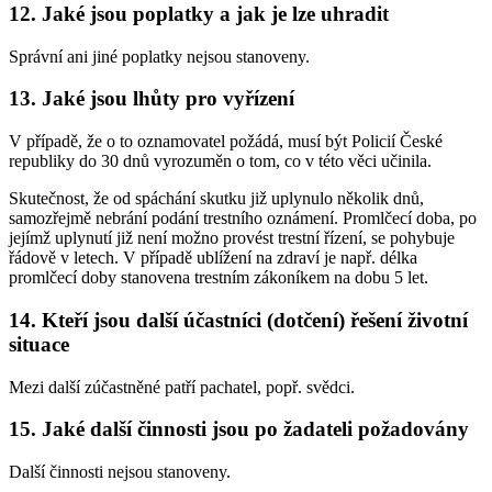
12. Jaké jsou poplatky a jak je lze uhradit
Správní ani jiné poplatky nejsou stanoveny.
13. Jaké jsou lhůty pro vyřízení
V případě, že o to oznamovatel požádá, musí být Policií České
republiky do 30 dnů vyrozuměn o tom, co v této věci učinila.
Skutečnost, že od spáchání skutku již uplynulo několik dnů,
samozřejmě nebrání podání trestního oznámení. Promlčecí doba, po
jejímž uplynutí již není možno provést trestní řízení, se pohybuje
řádově v letech. V případě ublížení na zdraví je např. délka
promlčecí doby stanovena trestním zákoníkem na dobu 5 let.
14. Kteří jsou další účastníci (dotčení) řešení životní
situace
Mezi další zúčastněné patří pachatel, popř. svědci.
15. Jaké další činnosti jsou po žadateli požadovány
Další činnosti nejsou stanoveny.