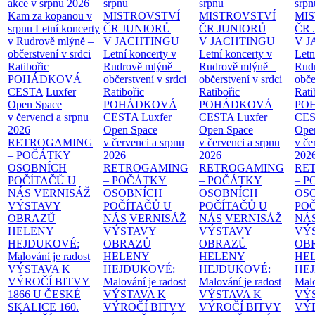
akce v srpnu 2026
srpnu
srpnu
srpn
Kam za kopanou v
MISTROVSTVÍ
MISTROVSTVÍ
MI
srpnu
Letní koncerty
ČR JUNIORŮ
ČR JUNIORŮ
ČR 
v Rudrově mlýně –
V JACHTINGU
V JACHTINGU
V 
občerstvení v srdci
Letní koncerty v
Letní koncerty v
Letn
Ratibořic
Rudrově mlýně –
Rudrově mlýně –
Rud
POHÁDKOVÁ
občerstvení v srdci
občerstvení v srdci
obče
CESTA
Luxfer
Ratibořic
Ratibořic
Rati
Open Space
POHÁDKOVÁ
POHÁDKOVÁ
PO
v červenci a srpnu
CESTA
Luxfer
CESTA
Luxfer
CE
2026
Open Space
Open Space
Ope
RETROGAMING
v červenci a srpnu
v červenci a srpnu
v če
– POČÁTKY
2026
2026
202
OSOBNÍCH
RETROGAMING
RETROGAMING
RE
POČÍTAČŮ U
– POČÁTKY
– POČÁTKY
– 
NÁS
VERNISÁŽ
OSOBNÍCH
OSOBNÍCH
OS
VÝSTAVY
POČÍTAČŮ U
POČÍTAČŮ U
PO
OBRAZŮ
NÁS
VERNISÁŽ
NÁS
VERNISÁŽ
NÁ
HELENY
VÝSTAVY
VÝSTAVY
VÝ
HEJDUKOVÉ:
OBRAZŮ
OBRAZŮ
OB
Malování je radost
HELENY
HELENY
HE
VÝSTAVA K
HEJDUKOVÉ:
HEJDUKOVÉ:
HE
VÝROČÍ BITVY
Malování je radost
Malování je radost
Malo
1866 U ČESKÉ
VÝSTAVA K
VÝSTAVA K
VÝ
SKALICE
160.
VÝROČÍ BITVY
VÝROČÍ BITVY
VÝ