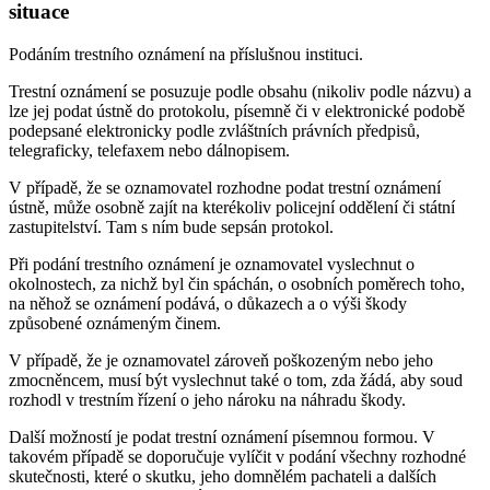
situace
Podáním trestního oznámení na příslušnou instituci.
Trestní oznámení se posuzuje podle obsahu (nikoliv podle názvu) a
lze jej podat ústně do protokolu, písemně či v elektronické podobě
podepsané elektronicky podle zvláštních právních předpisů,
telegraficky, telefaxem nebo dálnopisem.
V případě, že se oznamovatel rozhodne podat trestní oznámení
ústně, může osobně zajít na kterékoliv policejní oddělení či státní
zastupitelství. Tam s ním bude sepsán protokol.
Při podání trestního oznámení je oznamovatel vyslechnut o
okolnostech, za nichž byl čin spáchán, o osobních poměrech toho,
na něhož se oznámení podává, o důkazech a o výši škody
způsobené oznámeným činem.
V případě, že je oznamovatel zároveň poškozeným nebo jeho
zmocněncem, musí být vyslechnut také o tom, zda žádá, aby soud
rozhodl v trestním řízení o jeho nároku na náhradu škody.
Další možností je podat trestní oznámení písemnou formou. V
takovém případě se doporučuje vylíčit v podání všechny rozhodné
skutečnosti, které o skutku, jeho domnělém pachateli a dalších