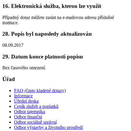
16. Elektronická služba, kterou lze využít
Případný dotaz můžete zaslat na e-mailovou adresu příslušné
instituce.
28. Popis byl naposledy aktualizován
08.09.2017
29. Datum konce platnosti popisu
Bez časového omezení.
Úřad
FAQ (často kladené dotazy)
Informace
Úřední deska
Ceník služeb a poplatků
Odbor tajemníka
Odbor finanční
Odbor sociálně správní
Odbor výstavby a životního prostředí