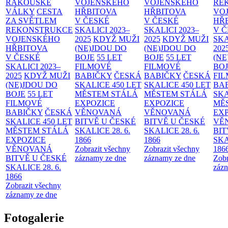
RAKOUSKÉ
VOJENSKÉHO
VOJENSKÉHO
RE
VÁLKY
CESTA
HŘBITOVA
HŘBITOVA
VO
ZA SVĚTLEM
V ČESKÉ
V ČESKÉ
HŘ
REKONSTRUKCE
SKALICI 2023–
SKALICI 2023–
V 
VOJENSKÉHO
2025
KDYŽ MUŽI
2025
KDYŽ MUŽI
SKA
HŘBITOVA
(NE)JDOU DO
(NE)JDOU DO
202
V ČESKÉ
BOJE
55 LET
BOJE
55 LET
(NE
SKALICI 2023–
FILMOVÉ
FILMOVÉ
BO
2025
KDYŽ MUŽI
BABIČKY
ČESKÁ
BABIČKY
ČESKÁ
FI
(NE)JDOU DO
SKALICE 450 LET
SKALICE 450 LET
BA
BOJE
55 LET
MĚSTEM
STÁLÁ
MĚSTEM
STÁLÁ
SKA
FILMOVÉ
EXPOZICE
EXPOZICE
MĚ
BABIČKY
ČESKÁ
VĚNOVANÁ
VĚNOVANÁ
EX
SKALICE 450 LET
BITVĚ U ČESKÉ
BITVĚ U ČESKÉ
VĚ
MĚSTEM
STÁLÁ
SKALICE 28. 6.
SKALICE 28. 6.
BIT
EXPOZICE
1866
1866
SKA
VĚNOVANÁ
Zobrazit všechny
Zobrazit všechny
186
BITVĚ U ČESKÉ
záznamy ze dne
záznamy ze dne
Zobr
SKALICE 28. 6.
zázn
1866
Zobrazit všechny
záznamy ze dne
Fotogalerie