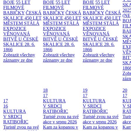
BOJE
55 LET
BOJE
55 LET
BOJE
55 LET
SKA
FILMOVÉ
FILMOVÉ
FILMOVÉ
202
BABIČKY
ČESKÁ
BABIČKY
ČESKÁ
BABIČKY
ČESKÁ
(NE
SKALICE 450 LET
SKALICE 450 LET
SKALICE 450 LET
BO
MĚSTEM
STÁLÁ
MĚSTEM
STÁLÁ
MĚSTEM
STÁLÁ
FI
EXPOZICE
EXPOZICE
EXPOZICE
BA
VĚNOVANÁ
VĚNOVANÁ
VĚNOVANÁ
SKA
BITVĚ U ČESKÉ
BITVĚ U ČESKÉ
BITVĚ U ČESKÉ
MĚ
SKALICE 28. 6.
SKALICE 28. 6.
SKALICE 28. 6.
EX
1866
1866
1866
VĚ
Zobrazit všechny
Zobrazit všechny
Zobrazit všechny
BIT
záznamy ze dne
záznamy ze dne
záznamy ze dne
SKA
186
Zobr
zázn
18
19
20
17
17
17
17
KULTURA
KULTURA
KU
16
V SRDCI
V SRDCI
V S
KULTURA
RATIBOŘIC
RATIBOŘIC
RAT
V SRDCI
Turisté zvou na své
Turisté zvou na své
Turi
RATIBOŘIC
akce v srpnu 2026
akce v srpnu 2026
akce
Turisté zvou na své
Kam za kopanou v
Kam za kopanou v
Kam