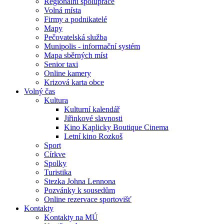
Regionální spolupráce
Volná místa
Firmy a podnikatelé
Mapy
Pečovatelská služba
Munipolis - informační systém
Mapa sběrných míst
Senior taxi
Online kamery
Krizová karta obce
Volný čas
Kultura
Kulturní kalendář
Jiřinkové slavnosti
Kino Kaplicky Boutique Cinema
Letní kino Rozkoš
Sport
Církve
Spolky
Turistika
Stezka Johna Lennona
Pozvánky k sousedům
Online rezervace sportovišť
Kontakty
Kontakty na MÚ