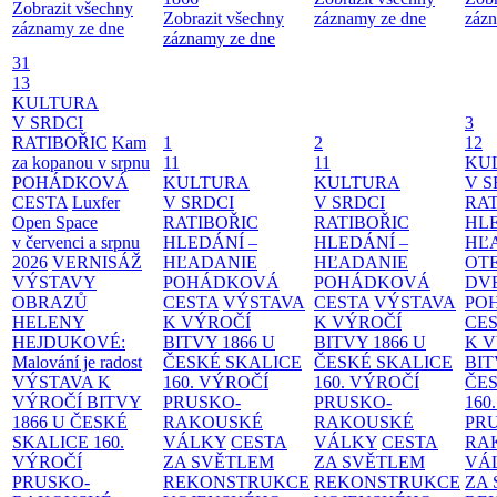
Zobrazit všechny
Zobrazit všechny
záznamy ze dne
zázn
záznamy ze dne
záznamy ze dne
31
13
KULTURA
V SRDCI
3
RATIBOŘIC
Kam
1
2
12
za kopanou v srpnu
11
11
KU
POHÁDKOVÁ
KULTURA
KULTURA
V S
CESTA
Luxfer
V SRDCI
V SRDCI
RAT
Open Space
RATIBOŘIC
RATIBOŘIC
HLE
v červenci a srpnu
HLEDÁNÍ –
HLEDÁNÍ –
HĽ
2026
VERNISÁŽ
HĽADANIE
HĽADANIE
OT
VÝSTAVY
POHÁDKOVÁ
POHÁDKOVÁ
DV
OBRAZŮ
CESTA
VÝSTAVA
CESTA
VÝSTAVA
PO
HELENY
K VÝROČÍ
K VÝROČÍ
CE
HEJDUKOVÉ:
BITVY 1866 U
BITVY 1866 U
K 
Malování je radost
ČESKÉ SKALICE
ČESKÉ SKALICE
BIT
VÝSTAVA K
160. VÝROČÍ
160. VÝROČÍ
ČES
VÝROČÍ BITVY
PRUSKO-
PRUSKO-
160
1866 U ČESKÉ
RAKOUSKÉ
RAKOUSKÉ
PR
SKALICE
160.
VÁLKY
CESTA
VÁLKY
CESTA
RA
VÝROČÍ
ZA SVĚTLEM
ZA SVĚTLEM
VÁ
PRUSKO-
REKONSTRUKCE
REKONSTRUKCE
ZA