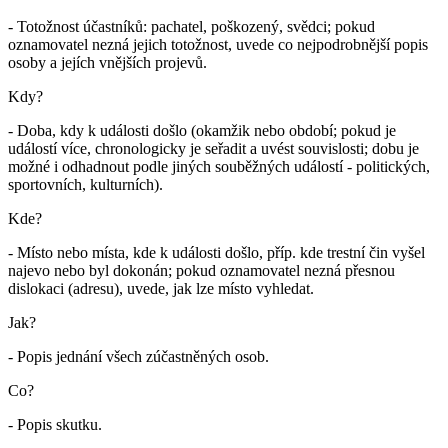
- Totožnost účastníků: pachatel, poškozený, svědci; pokud
oznamovatel nezná jejich totožnost, uvede co nejpodrobnější popis
osoby a jejích vnějších projevů.
Kdy?
- Doba, kdy k události došlo (okamžik nebo období; pokud je
událostí více, chronologicky je seřadit a uvést souvislosti; dobu je
možné i odhadnout podle jiných souběžných událostí - politických,
sportovních, kulturních).
Kde?
- Místo nebo místa, kde k události došlo, příp. kde trestní čin vyšel
najevo nebo byl dokonán; pokud oznamovatel nezná přesnou
dislokaci (adresu), uvede, jak lze místo vyhledat.
Jak?
- Popis jednání všech zúčastněných osob.
Co?
- Popis skutku.