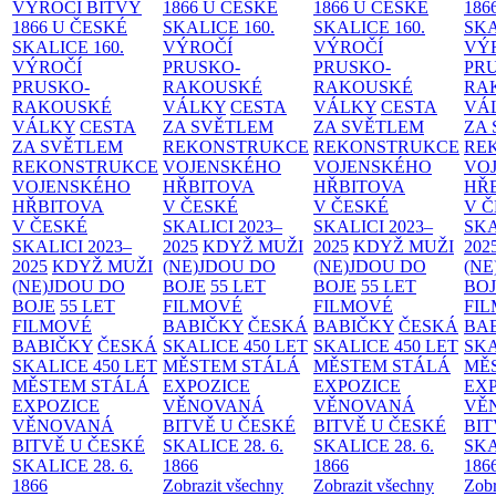
VÝROČÍ BITVY
1866 U ČESKÉ
1866 U ČESKÉ
186
1866 U ČESKÉ
SKALICE
160.
SKALICE
160.
SK
SKALICE
160.
VÝROČÍ
VÝROČÍ
VÝ
VÝROČÍ
PRUSKO-
PRUSKO-
PR
PRUSKO-
RAKOUSKÉ
RAKOUSKÉ
RA
RAKOUSKÉ
VÁLKY
CESTA
VÁLKY
CESTA
VÁ
VÁLKY
CESTA
ZA SVĚTLEM
ZA SVĚTLEM
ZA
ZA SVĚTLEM
REKONSTRUKCE
REKONSTRUKCE
RE
REKONSTRUKCE
VOJENSKÉHO
VOJENSKÉHO
VO
VOJENSKÉHO
HŘBITOVA
HŘBITOVA
HŘ
HŘBITOVA
V ČESKÉ
V ČESKÉ
V 
V ČESKÉ
SKALICI 2023–
SKALICI 2023–
SKA
SKALICI 2023–
2025
KDYŽ MUŽI
2025
KDYŽ MUŽI
202
2025
KDYŽ MUŽI
(NE)JDOU DO
(NE)JDOU DO
(NE
(NE)JDOU DO
BOJE
55 LET
BOJE
55 LET
BO
BOJE
55 LET
FILMOVÉ
FILMOVÉ
FI
FILMOVÉ
BABIČKY
ČESKÁ
BABIČKY
ČESKÁ
BA
BABIČKY
ČESKÁ
SKALICE 450 LET
SKALICE 450 LET
SKA
SKALICE 450 LET
MĚSTEM
STÁLÁ
MĚSTEM
STÁLÁ
MĚ
MĚSTEM
STÁLÁ
EXPOZICE
EXPOZICE
EX
EXPOZICE
VĚNOVANÁ
VĚNOVANÁ
VĚ
VĚNOVANÁ
BITVĚ U ČESKÉ
BITVĚ U ČESKÉ
BIT
BITVĚ U ČESKÉ
SKALICE 28. 6.
SKALICE 28. 6.
SKA
SKALICE 28. 6.
1866
1866
186
1866
Zobrazit všechny
Zobrazit všechny
Zobr