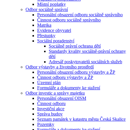
Místní poplatky
Odbor sociálně správní
Personální obsazení odboru sociálně správního
Činnost odboru sociálně správního
Matrika
Evidence obyvatel
Přestupky
Sociální poradenství
Sociálně právní ochrana dětí
Standardy kvality sociálně-právní ochrany
dětí
Adresář poskytovatelů sociálních služeb
Odbor výstavby a životního prostředí
Personální obsazení odboru výstavby a ŽP
Činnost odboru výstavby a ŽP
Územní plán
Formuláře a dokumenty ke stažení
Odbor investic a správy majetku
Personální obsazení OISM
Činnost odboru
Investiční akce
Správa budov
Seznam památek v katastru města Česká Skalice
Pozemky
Formuláře a dokumenty ke stažení