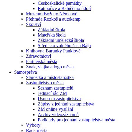
Českoskalické památky
Ratibořice a Babiččino údolí
Muzeum Boženy Němcové
Přehrada Rozkoš a autokemp
Školství
Základní škola
Mateřská škola
Základní umělecká škola
Středisko volného času Bájo
Knihovna Barunky Panklové
Zdravotnictví
Partnerská města
Znak, vlajka a logo města
Samospráva
Starostka a místostarostka
Zastupitelstvo města
Seznam zastupitelů
Jednací řád ZM
Usnesení zastupitelstva
Zápisy z jednání zastupitelstva
ZM online vysílání
Archiv videozáznamů
Podklady pro jednání zastupitelstva města
Výbory
Rada města