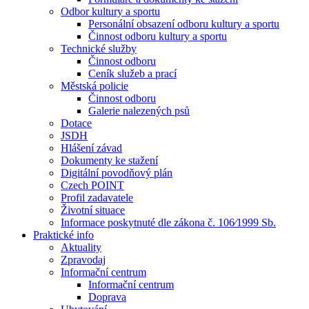
Odbor kultury a sportu
Personální obsazení odboru kultury a sportu
Činnost odboru kultury a sportu
Technické služby
Činnost odboru
Ceník služeb a prací
Městská policie
Činnost odboru
Galerie nalezených psů
Dotace
JSDH
Hlášení závad
Dokumenty ke stažení
Digitální povodňový plán
Czech POINT
Profil zadavatele
Životní situace
Informace poskytnuté dle zákona č. 106⁄1999 Sb.
Praktické info
Aktuality
Zpravodaj
Informační centrum
Informační centrum
Doprava