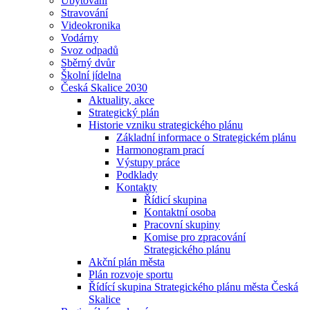
Ubytování
Stravování
Videokronika
Vodárny
Svoz odpadů
Sběrný dvůr
Školní jídelna
Česká Skalice 2030
Aktuality, akce
Strategický plán
Historie vzniku strategického plánu
Základní informace o Strategickém plánu
Harmonogram prací
Výstupy práce
Podklady
Kontakty
Řídicí skupina
Kontaktní osoba
Pracovní skupiny
Komise pro zpracování
Strategického plánu
Akční plán města
Plán rozvoje sportu
Řídící skupina Strategického plánu města Česká
Skalice