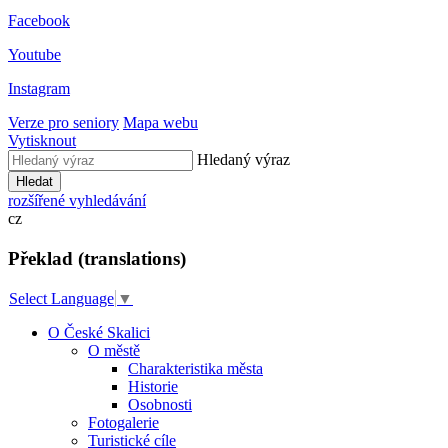
Facebook
Youtube
Instagram
Verze pro seniory
Mapa webu
Vytisknout
Hledaný výraz
Hledat
rozšířené vyhledávání
cz
Překlad (translations)
Select Language
▼
O České Skalici
O městě
Charakteristika města
Historie
Osobnosti
Fotogalerie
Turistické cíle