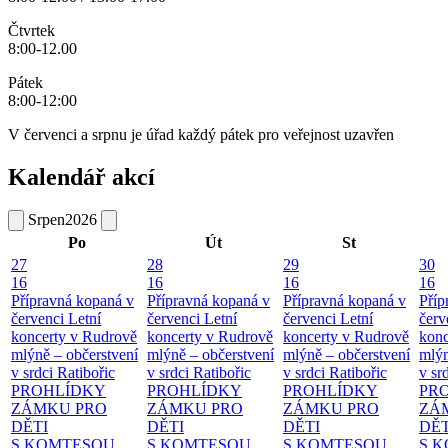
Čtvrtek
8:00-12.00
Pátek
8:00-12:00
V červenci a srpnu je úřad každý pátek pro veřejnost uzavřen
Kalendář akcí
Srpen
2026
Po
Út
St
27
28
29
30
16
16
16
16
Přípravná kopaná v
Přípravná kopaná v
Přípravná kopaná v
Příp
červenci
Letní
červenci
Letní
červenci
Letní
červ
koncerty v Rudrově
koncerty v Rudrově
koncerty v Rudrově
konc
mlýně – občerstvení
mlýně – občerstvení
mlýně – občerstvení
mlýn
v srdci Ratibořic
v srdci Ratibořic
v srdci Ratibořic
v sr
PROHLÍDKY
PROHLÍDKY
PROHLÍDKY
PR
ZÁMKU PRO
ZÁMKU PRO
ZÁMKU PRO
ZÁ
DĚTI
DĚTI
DĚTI
DĚT
S KOMTESOU
S KOMTESOU
S KOMTESOU
S 