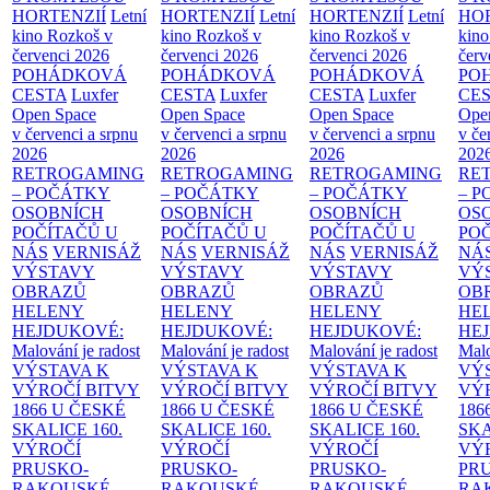
HORTENZIÍ
Letní
HORTENZIÍ
Letní
HORTENZIÍ
Letní
HOR
kino Rozkoš v
kino Rozkoš v
kino Rozkoš v
kino
červenci 2026
červenci 2026
červenci 2026
červ
POHÁDKOVÁ
POHÁDKOVÁ
POHÁDKOVÁ
PO
CESTA
Luxfer
CESTA
Luxfer
CESTA
Luxfer
CE
Open Space
Open Space
Open Space
Ope
v červenci a srpnu
v červenci a srpnu
v červenci a srpnu
v če
2026
2026
2026
202
RETROGAMING
RETROGAMING
RETROGAMING
RE
– POČÁTKY
– POČÁTKY
– POČÁTKY
– 
OSOBNÍCH
OSOBNÍCH
OSOBNÍCH
OS
POČÍTAČŮ U
POČÍTAČŮ U
POČÍTAČŮ U
PO
NÁS
VERNISÁŽ
NÁS
VERNISÁŽ
NÁS
VERNISÁŽ
NÁ
VÝSTAVY
VÝSTAVY
VÝSTAVY
VÝ
OBRAZŮ
OBRAZŮ
OBRAZŮ
OB
HELENY
HELENY
HELENY
HE
HEJDUKOVÉ:
HEJDUKOVÉ:
HEJDUKOVÉ:
HE
Malování je radost
Malování je radost
Malování je radost
Malo
VÝSTAVA K
VÝSTAVA K
VÝSTAVA K
VÝ
VÝROČÍ BITVY
VÝROČÍ BITVY
VÝROČÍ BITVY
VÝ
1866 U ČESKÉ
1866 U ČESKÉ
1866 U ČESKÉ
186
SKALICE
160.
SKALICE
160.
SKALICE
160.
SK
VÝROČÍ
VÝROČÍ
VÝROČÍ
VÝ
PRUSKO-
PRUSKO-
PRUSKO-
PR
RAKOUSKÉ
RAKOUSKÉ
RAKOUSKÉ
RA