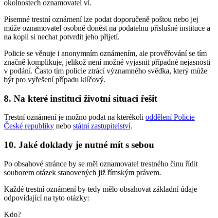
okolnostech oznamovatel ví.
Písemné trestní oznámení lze podat doporučeně poštou nebo jej
může oznamovatel osobně donést na podatelnu příslušné instituce a
na kopii si nechat potvrdit jeho přijetí.
Policie se věnuje i anonymním oznámením, ale prověřování se tím
značně komplikuje, jelikož není možné vyjasnit případné nejasnosti
v podání. Často tím policie ztrácí významného svědka, který může
být pro vyřešení případu klíčový.
8. Na které instituci životní situaci řešit
Trestní oznámení je možno podat na kterékoli
oddělení Policie
České republiky
nebo
státní zastupitelství
.
10. Jaké doklady je nutné mít s sebou
Po obsahové stránce by se měl oznamovatel trestného činu řídit
souborem otázek stanovených již římským právem.
Každé trestní oznámení by tedy mělo obsahovat základní údaje
odpovídající na tyto otázky:
Kdo?