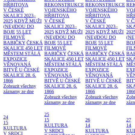
HŘBITOVA
REKONSTRUKCE
REKONSTRUKCE
RE
V ČESKÉ
VOJENSKÉHO
VOJENSKÉHO
VO
SKALICI 2023–
HŘBITOVA
HŘBITOVA
HŘ
2025
KDYŽ MUŽI
V ČESKÉ
V ČESKÉ
V 
(NE)JDOU DO
SKALICI 2023–
SKALICI 2023–
SKA
BOJE
55 LET
2025
KDYŽ MUŽI
2025
KDYŽ MUŽI
202
FILMOVÉ
(NE)JDOU DO
(NE)JDOU DO
(NE
BABIČKY
ČESKÁ
BOJE
55 LET
BOJE
55 LET
BO
SKALICE 450 LET
FILMOVÉ
FILMOVÉ
FI
MĚSTEM
STÁLÁ
BABIČKY
ČESKÁ
BABIČKY
ČESKÁ
BA
EXPOZICE
SKALICE 450 LET
SKALICE 450 LET
SKA
VĚNOVANÁ
MĚSTEM
STÁLÁ
MĚSTEM
STÁLÁ
MĚ
BITVĚ U ČESKÉ
EXPOZICE
EXPOZICE
EX
SKALICE 28. 6.
VĚNOVANÁ
VĚNOVANÁ
VĚ
1866
BITVĚ U ČESKÉ
BITVĚ U ČESKÉ
BIT
Zobrazit všechny
SKALICE 28. 6.
SKALICE 28. 6.
SKA
záznamy ze dne
1866
1866
186
Zobrazit všechny
Zobrazit všechny
Zobr
záznamy ze dne
záznamy ze dne
zázn
25
24
15
26
27
15
KULTURA
14
14
KULTURA
V SRDCI
KULTURA
KU
V SRDCI