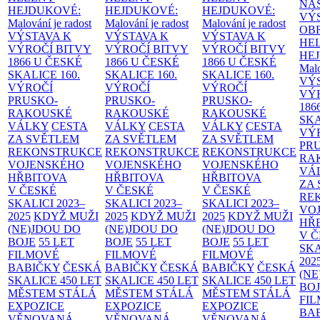
NÁ
HEJDUKOVÉ:
HEJDUKOVÉ:
HEJDUKOVÉ:
VÝ
Malování je radost
Malování je radost
Malování je radost
OB
VÝSTAVA K
VÝSTAVA K
VÝSTAVA K
HE
VÝROČÍ BITVY
VÝROČÍ BITVY
VÝROČÍ BITVY
HE
1866 U ČESKÉ
1866 U ČESKÉ
1866 U ČESKÉ
Malo
SKALICE
160.
SKALICE
160.
SKALICE
160.
VÝ
VÝROČÍ
VÝROČÍ
VÝROČÍ
VÝ
PRUSKO-
PRUSKO-
PRUSKO-
186
RAKOUSKÉ
RAKOUSKÉ
RAKOUSKÉ
SK
VÁLKY
CESTA
VÁLKY
CESTA
VÁLKY
CESTA
VÝ
ZA SVĚTLEM
ZA SVĚTLEM
ZA SVĚTLEM
PR
REKONSTRUKCE
REKONSTRUKCE
REKONSTRUKCE
RA
VOJENSKÉHO
VOJENSKÉHO
VOJENSKÉHO
VÁ
HŘBITOVA
HŘBITOVA
HŘBITOVA
ZA
V ČESKÉ
V ČESKÉ
V ČESKÉ
RE
SKALICI 2023–
SKALICI 2023–
SKALICI 2023–
VO
2025
KDYŽ MUŽI
2025
KDYŽ MUŽI
2025
KDYŽ MUŽI
HŘ
(NE)JDOU DO
(NE)JDOU DO
(NE)JDOU DO
V 
BOJE
55 LET
BOJE
55 LET
BOJE
55 LET
SKA
FILMOVÉ
FILMOVÉ
FILMOVÉ
202
BABIČKY
ČESKÁ
BABIČKY
ČESKÁ
BABIČKY
ČESKÁ
(NE
SKALICE 450 LET
SKALICE 450 LET
SKALICE 450 LET
BO
MĚSTEM
STÁLÁ
MĚSTEM
STÁLÁ
MĚSTEM
STÁLÁ
FI
EXPOZICE
EXPOZICE
EXPOZICE
BA
VĚNOVANÁ
VĚNOVANÁ
VĚNOVANÁ