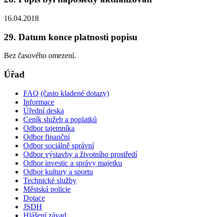
16.04.2018
29. Datum konce platnosti popisu
Bez časového omezení.
Úřad
FAQ (často kladené dotazy)
Informace
Úřední deska
Ceník služeb a poplatků
Odbor tajemníka
Odbor finanční
Odbor sociálně správní
Odbor výstavby a životního prostředí
Odbor investic a správy majetku
Odbor kultury a sportu
Technické služby
Městská policie
Dotace
JSDH
Hlášení závad