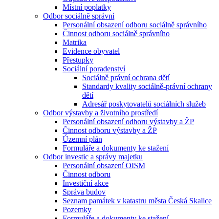
Místní poplatky
Odbor sociálně správní
Personální obsazení odboru sociálně správního
Činnost odboru sociálně správního
Matrika
Evidence obyvatel
Přestupky
Sociální poradenství
Sociálně právní ochrana dětí
Standardy kvality sociálně-právní ochrany
dětí
Adresář poskytovatelů sociálních služeb
Odbor výstavby a životního prostředí
Personální obsazení odboru výstavby a ŽP
Činnost odboru výstavby a ŽP
Územní plán
Formuláře a dokumenty ke stažení
Odbor investic a správy majetku
Personální obsazení OISM
Činnost odboru
Investiční akce
Správa budov
Seznam památek v katastru města Česká Skalice
Pozemky
Formuláře a dokumenty ke stažení