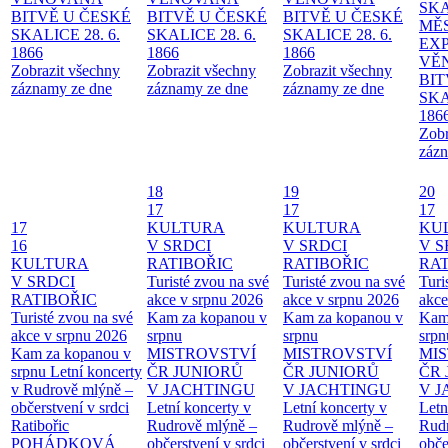
SKA
BITVĚ U ČESKÉ
BITVĚ U ČESKÉ
BITVĚ U ČESKÉ
MĚ
SKALICE 28. 6.
SKALICE 28. 6.
SKALICE 28. 6.
EX
1866
1866
1866
VĚ
Zobrazit všechny
Zobrazit všechny
Zobrazit všechny
BIT
záznamy ze dne
záznamy ze dne
záznamy ze dne
SKA
186
Zobr
zázn
18
19
20
17
17
17
17
KULTURA
KULTURA
KU
16
V SRDCI
V SRDCI
V S
KULTURA
RATIBOŘIC
RATIBOŘIC
RAT
V SRDCI
Turisté zvou na své
Turisté zvou na své
Turi
RATIBOŘIC
akce v srpnu 2026
akce v srpnu 2026
akce
Turisté zvou na své
Kam za kopanou v
Kam za kopanou v
Kam
akce v srpnu 2026
srpnu
srpnu
srpn
Kam za kopanou v
MISTROVSTVÍ
MISTROVSTVÍ
MI
srpnu
Letní koncerty
ČR JUNIORŮ
ČR JUNIORŮ
ČR 
v Rudrově mlýně –
V JACHTINGU
V JACHTINGU
V 
občerstvení v srdci
Letní koncerty v
Letní koncerty v
Letn
Ratibořic
Rudrově mlýně –
Rudrově mlýně –
Rud
POHÁDKOVÁ
občerstvení v srdci
občerstvení v srdci
obče