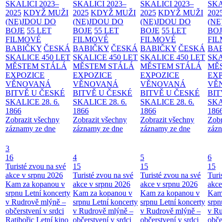
SKALICI 2023–
SKALICI 2023–
SKALICI 2023–
SKA
2025
KDYŽ MUŽI
2025
KDYŽ MUŽI
2025
KDYŽ MUŽI
202
(NE)JDOU DO
(NE)JDOU DO
(NE)JDOU DO
(NE
BOJE
55 LET
BOJE
55 LET
BOJE
55 LET
BO
FILMOVÉ
FILMOVÉ
FILMOVÉ
FI
BABIČKY
ČESKÁ
BABIČKY
ČESKÁ
BABIČKY
ČESKÁ
BA
SKALICE 450 LET
SKALICE 450 LET
SKALICE 450 LET
SKA
MĚSTEM
STÁLÁ
MĚSTEM
STÁLÁ
MĚSTEM
STÁLÁ
MĚ
EXPOZICE
EXPOZICE
EXPOZICE
EX
VĚNOVANÁ
VĚNOVANÁ
VĚNOVANÁ
VĚ
BITVĚ U ČESKÉ
BITVĚ U ČESKÉ
BITVĚ U ČESKÉ
BIT
SKALICE 28. 6.
SKALICE 28. 6.
SKALICE 28. 6.
SKA
1866
1866
1866
186
Zobrazit všechny
Zobrazit všechny
Zobrazit všechny
Zobr
záznamy ze dne
záznamy ze dne
záznamy ze dne
zázn
3
16
4
5
6
Turisté zvou na své
15
15
15
akce v srpnu 2026
Turisté zvou na své
Turisté zvou na své
Turi
Kam za kopanou v
akce v srpnu 2026
akce v srpnu 2026
akce
srpnu
Letní koncerty
Kam za kopanou v
Kam za kopanou v
Kam
v Rudrově mlýně –
srpnu
Letní koncerty
srpnu
Letní koncerty
srp
občerstvení v srdci
v Rudrově mlýně –
v Rudrově mlýně –
v Ru
Ratibořic
Letní kino
občerstvení v srdci
občerstvení v srdci
obče