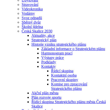
Ubytování
Stravování
Videokronika
Vodárny
Svoz odpadů
Sběrný dvůr
Školní jídelna
Česká Skalice 2030
Aktuality, akce
Strategický plán
Historie vzniku strategického plánu
Základní informace o Strategickém plánu
Harmonogram prací
Výstupy práce
Podklady
Kontakty
Řídicí skupina
Kontaktní osoba
Pracovní skupiny
Komise pro zpracování
Strategického plánu
Akční plán města
Plán rozvoje sportu
Řídící skupina Strategického plánu města Česká
Skalice