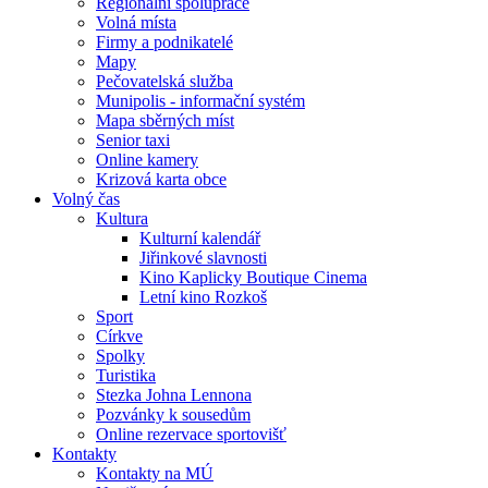
Regionální spolupráce
Volná místa
Firmy a podnikatelé
Mapy
Pečovatelská služba
Munipolis - informační systém
Mapa sběrných míst
Senior taxi
Online kamery
Krizová karta obce
Volný čas
Kultura
Kulturní kalendář
Jiřinkové slavnosti
Kino Kaplicky Boutique Cinema
Letní kino Rozkoš
Sport
Církve
Spolky
Turistika
Stezka Johna Lennona
Pozvánky k sousedům
Online rezervace sportovišť
Kontakty
Kontakty na MÚ