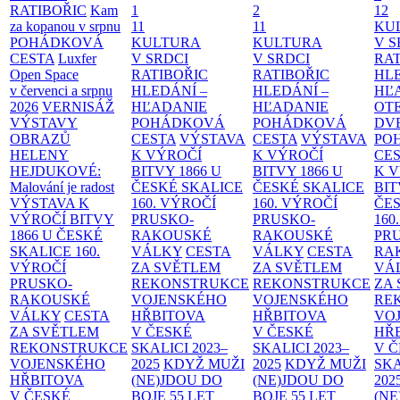
RATIBOŘIC
Kam
1
2
12
za kopanou v srpnu
11
11
KU
POHÁDKOVÁ
KULTURA
KULTURA
V S
CESTA
Luxfer
V SRDCI
V SRDCI
RAT
Open Space
RATIBOŘIC
RATIBOŘIC
HLE
v červenci a srpnu
HLEDÁNÍ –
HLEDÁNÍ –
HĽ
2026
VERNISÁŽ
HĽADANIE
HĽADANIE
OT
VÝSTAVY
POHÁDKOVÁ
POHÁDKOVÁ
DV
OBRAZŮ
CESTA
VÝSTAVA
CESTA
VÝSTAVA
PO
HELENY
K VÝROČÍ
K VÝROČÍ
CE
HEJDUKOVÉ:
BITVY 1866 U
BITVY 1866 U
K 
Malování je radost
ČESKÉ SKALICE
ČESKÉ SKALICE
BIT
VÝSTAVA K
160. VÝROČÍ
160. VÝROČÍ
ČES
VÝROČÍ BITVY
PRUSKO-
PRUSKO-
160
1866 U ČESKÉ
RAKOUSKÉ
RAKOUSKÉ
PR
SKALICE
160.
VÁLKY
CESTA
VÁLKY
CESTA
RA
VÝROČÍ
ZA SVĚTLEM
ZA SVĚTLEM
VÁ
PRUSKO-
REKONSTRUKCE
REKONSTRUKCE
ZA
RAKOUSKÉ
VOJENSKÉHO
VOJENSKÉHO
RE
VÁLKY
CESTA
HŘBITOVA
HŘBITOVA
VO
ZA SVĚTLEM
V ČESKÉ
V ČESKÉ
HŘ
REKONSTRUKCE
SKALICI 2023–
SKALICI 2023–
V 
VOJENSKÉHO
2025
KDYŽ MUŽI
2025
KDYŽ MUŽI
SKA
HŘBITOVA
(NE)JDOU DO
(NE)JDOU DO
202
V ČESKÉ
BOJE
55 LET
BOJE
55 LET
(NE