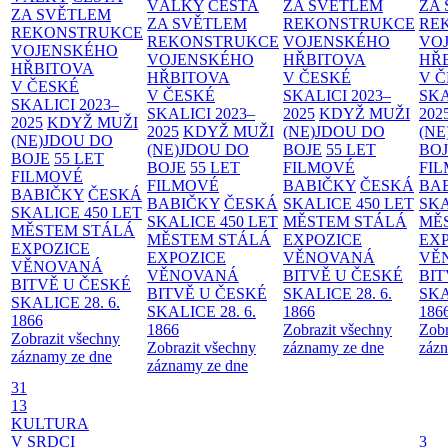
VÁLKY
CESTA
ZA SVĚTLEM
ZA
ZA SVĚTLEM
ZA SVĚTLEM
REKONSTRUKCE
RE
REKONSTRUKCE
REKONSTRUKCE
VOJENSKÉHO
VO
VOJENSKÉHO
VOJENSKÉHO
HŘBITOVA
HŘ
HŘBITOVA
HŘBITOVA
V ČESKÉ
V 
V ČESKÉ
V ČESKÉ
SKALICI 2023–
SKA
SKALICI 2023–
SKALICI 2023–
2025
KDYŽ MUŽI
202
2025
KDYŽ MUŽI
2025
KDYŽ MUŽI
(NE)JDOU DO
(NE
(NE)JDOU DO
(NE)JDOU DO
BOJE
55 LET
BO
BOJE
55 LET
BOJE
55 LET
FILMOVÉ
FI
FILMOVÉ
FILMOVÉ
BABIČKY
ČESKÁ
BA
BABIČKY
ČESKÁ
BABIČKY
ČESKÁ
SKALICE 450 LET
SKA
SKALICE 450 LET
SKALICE 450 LET
MĚSTEM
STÁLÁ
MĚ
MĚSTEM
STÁLÁ
MĚSTEM
STÁLÁ
EXPOZICE
EX
EXPOZICE
EXPOZICE
VĚNOVANÁ
VĚ
VĚNOVANÁ
VĚNOVANÁ
BITVĚ U ČESKÉ
BIT
BITVĚ U ČESKÉ
BITVĚ U ČESKÉ
SKALICE 28. 6.
SKA
SKALICE 28. 6.
SKALICE 28. 6.
1866
186
1866
1866
Zobrazit všechny
Zobr
Zobrazit všechny
Zobrazit všechny
záznamy ze dne
zázn
záznamy ze dne
záznamy ze dne
31
13
KULTURA
V SRDCI
3