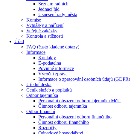
Seznam radních
Jednací řád
Usnesení rady města
Komise
Vyhlášky a nařízení
Veřejné zakázky
Kontrola a stížnosti
Úřad
FAQ (často kladené dotazy)
Informace
Kontakty
E-podatelna
Povinné informace
Výroční zpráva
Informace o zpracování osobních údajů (GDPR)
Úřední deska
Ceník služeb a poplatků
Odbor tajemníka
Personální obsazení odboru tajemníka MěÚ
Činnost odboru tajemníka
Odbor finanční
Personální obsazení odboru finančního
Činnost odboru finančního
Rozpočty
Odpadové hospodářství