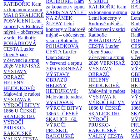
RATIBOŘIC
Kam
V SRDCI
V S
RATIBOŘIC
Kam
za kopanou v srpnu
RATIBOŘIC
Kam
RAT
za kopanou v srpnu
ZÁPIS NA VÝLET
za kopanou v srpnu
za k
MALOSKALICKÉ
NA ZÁMEK
Letní koncerty v
Letn
POSVÍCENÍ
Letní
ŽLEBY
Letní
Rudrově mlýně –
Rud
koncerty v Rudrově
koncerty v Rudrově
občerstvení v srdci
obče
mlýně – občerstvení
mlýně – občerstvení
Ratibořic
Rati
v srdci Ratibořic
v srdci Ratibořic
POHÁDKOVÁ
PO
POHÁDKOVÁ
POHÁDKOVÁ
CESTA
Luxfer
CE
CESTA
Luxfer
CESTA
Luxfer
Open Space
Ope
Open Space
Open Space
v červenci a srpnu
v če
v červenci a srpnu
v červenci a srpnu
2026
VERNISÁŽ
202
2026
VERNISÁŽ
2026
VERNISÁŽ
VÝSTAVY
VÝ
VÝSTAVY
VÝSTAVY
OBRAZŮ
OB
OBRAZŮ
OBRAZŮ
HELENY
HE
HELENY
HELENY
HEJDUKOVÉ:
HE
HEJDUKOVÉ:
HEJDUKOVÉ:
Malování je radost
Malo
Malování je radost
Malování je radost
VÝSTAVA K
VÝ
VÝSTAVA K
VÝSTAVA K
VÝROČÍ BITVY
VÝ
VÝROČÍ BITVY
VÝROČÍ BITVY
1866 U ČESKÉ
186
1866 U ČESKÉ
1866 U ČESKÉ
SKALICE
160.
SK
SKALICE
160.
SKALICE
160.
VÝROČÍ
VÝ
VÝROČÍ
VÝROČÍ
PRUSKO-
PR
PRUSKO-
PRUSKO-
RAKOUSKÉ
RA
RAKOUSKÉ
RAKOUSKÉ
VÁLKY
CESTA
VÁ
VÁLKY
CESTA