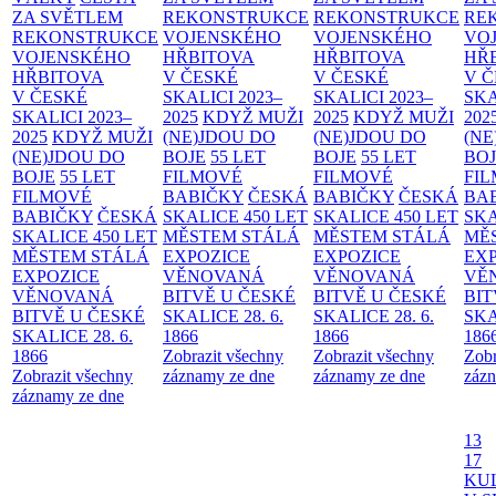
ZA SVĚTLEM
REKONSTRUKCE
REKONSTRUKCE
RE
REKONSTRUKCE
VOJENSKÉHO
VOJENSKÉHO
VO
VOJENSKÉHO
HŘBITOVA
HŘBITOVA
HŘ
HŘBITOVA
V ČESKÉ
V ČESKÉ
V 
V ČESKÉ
SKALICI 2023–
SKALICI 2023–
SKA
SKALICI 2023–
2025
KDYŽ MUŽI
2025
KDYŽ MUŽI
202
2025
KDYŽ MUŽI
(NE)JDOU DO
(NE)JDOU DO
(NE
(NE)JDOU DO
BOJE
55 LET
BOJE
55 LET
BO
BOJE
55 LET
FILMOVÉ
FILMOVÉ
FI
FILMOVÉ
BABIČKY
ČESKÁ
BABIČKY
ČESKÁ
BA
BABIČKY
ČESKÁ
SKALICE 450 LET
SKALICE 450 LET
SKA
SKALICE 450 LET
MĚSTEM
STÁLÁ
MĚSTEM
STÁLÁ
MĚ
MĚSTEM
STÁLÁ
EXPOZICE
EXPOZICE
EX
EXPOZICE
VĚNOVANÁ
VĚNOVANÁ
VĚ
VĚNOVANÁ
BITVĚ U ČESKÉ
BITVĚ U ČESKÉ
BIT
BITVĚ U ČESKÉ
SKALICE 28. 6.
SKALICE 28. 6.
SKA
SKALICE 28. 6.
1866
1866
186
1866
Zobrazit všechny
Zobrazit všechny
Zobr
Zobrazit všechny
záznamy ze dne
záznamy ze dne
zázn
záznamy ze dne
13
17
KU