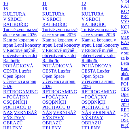
V S
10
11
12
RAT
16
16
16
KO
KULTURA
KULTURA
KULTURA
PR
V SRDCI
V SRDCI
V SRDCI
VÝ
RATIBOŘIC
RATIBOŘIC
RATIBOŘIC
KO
Turisté zvou na své
Turisté zvou na své
Turisté zvou na své
TR
akce v srpnu 2026
akce v srpnu 2026
akce v srpnu 2026
MO
Kam za kopanou v
Kam za kopanou v
Kam za kopanou v
BA
srpnu
Letní koncerty
srpnu
Letní koncerty
srpnu
Letní koncerty
zvou
v Rudrově mlýně –
v Rudrově mlýně –
v Rudrově mlýně –
v sr
občerstvení v srdci
občerstvení v srdci
občerstvení v srdci
za k
Ratibořic
Ratibořic
Ratibořic
Letn
POHÁDKOVÁ
POHÁDKOVÁ
POHÁDKOVÁ
Rud
CESTA
Luxfer
CESTA
Luxfer
CESTA
Luxfer
obče
Open Space
Open Space
Open Space
Rati
v červenci a srpnu
v červenci a srpnu
v červenci a srpnu
PO
2026
2026
2026
CE
RETROGAMING
RETROGAMING
RETROGAMING
Ope
– POČÁTKY
– POČÁTKY
– POČÁTKY
v če
OSOBNÍCH
OSOBNÍCH
OSOBNÍCH
202
POČÍTAČŮ U
POČÍTAČŮ U
POČÍTAČŮ U
RE
NÁS
VERNISÁŽ
NÁS
VERNISÁŽ
NÁS
VERNISÁŽ
– 
VÝSTAVY
VÝSTAVY
VÝSTAVY
OS
OBRAZŮ
OBRAZŮ
OBRAZŮ
PO
HELENY
HELENY
HELENY