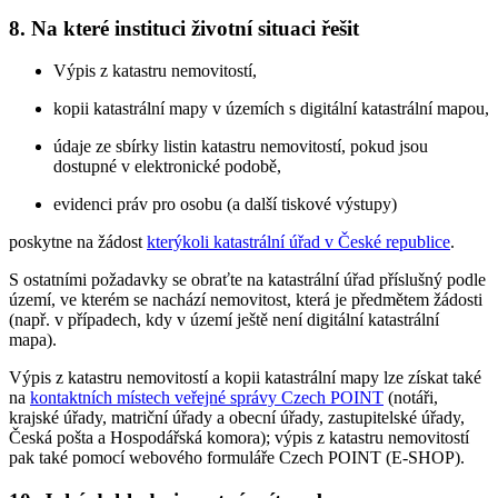
8. Na které instituci životní situaci řešit
Výpis z katastru nemovitostí,
kopii katastrální mapy v územích s digitální katastrální mapou,
údaje ze sbírky listin katastru nemovitostí, pokud jsou
dostupné v elektronické podobě,
evidenci práv pro osobu (a další tiskové výstupy)
poskytne na žádost
kterýkoli katastrální úřad v České republice
.
S ostatními požadavky se obraťte na katastrální úřad příslušný podle
území, ve kterém se nachází nemovitost, která je předmětem žádosti
(např. v případech, kdy v území ještě není digitální katastrální
mapa).
Výpis z katastru nemovitostí a kopii katastrální mapy lze získat také
na
kontaktních místech veřejné správy Czech POINT
(notáři,
krajské úřady, matriční úřady a obecní úřady, zastupitelské úřady,
Česká pošta a Hospodářská komora); výpis z katastru nemovitostí
pak také pomocí webového formuláře Czech POINT (E-SHOP).