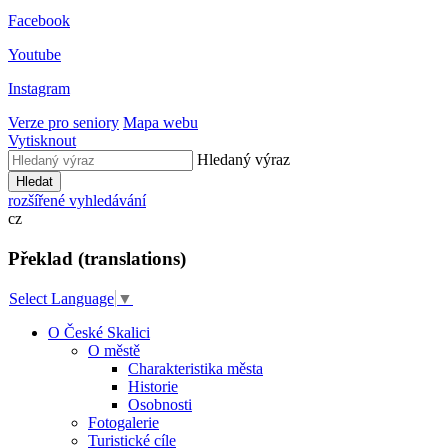
Facebook
Youtube
Instagram
Verze pro seniory
Mapa webu
Vytisknout
Hledaný výraz
Hledat
rozšířené vyhledávání
cz
Překlad (translations)
Select Language
▼
O České Skalici
O městě
Charakteristika města
Historie
Osobnosti
Fotogalerie
Turistické cíle