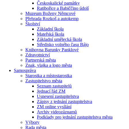
Českoskalické památky
Ratibořice a Babiččino údolí
Muzeum Boženy Němcové
Přehrada Rozkoš a autokemp
Školství
Základní škola
Mateřská škola
Základní umělecká škola
Středisko volného času Bájo
Knihovna Barunky Panklové
Zdravotnictví
Partnerská města
Znak, vlajka a logo města
Samospráva
Starostka a místostarostka
Zastupitelstvo města
Seznam zastupitelů
Jednací řád ZM
Usnesení zastupitelstva
Zápisy z jednání zastupitelstva
ZM online vysílání
Archiv videozáznamů
Podklady pro jednání zastupitelstva města
Výbory
Rada města