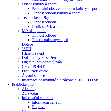
Odbor kultury a sportu
Personální obsazení odboru kultury a sportu
Činnost odboru kultury a sportu
Technické služby
Činnost odboru
Ceník služeb a prací
Městská policie
Činnost odboru
Galerie nalezených psů
Dotace
JSDH
Hlášení závad
Dokumenty ke stažení
Digitální povodňový plán
Czech POINT
Profil zadavatele
Životní situace
Informace poskytnuté dle zákona č. 106⁄1999 Sb.
Praktické info
Aktuality
Zpravodaj
Informační centrum
Informační centrum
Doprava