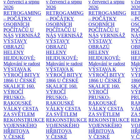
v červenci a srpnu
v červenci a srpnu
v červenci a srpnu
v če
2026
2026
2026
202
RETROGAMING
RETROGAMING
RETROGAMING
RE
– POČÁTKY
– POČÁTKY
– POČÁTKY
– 
OSOBNÍCH
OSOBNÍCH
OSOBNÍCH
OS
POČÍTAČŮ U
POČÍTAČŮ U
POČÍTAČŮ U
PO
NÁS
VERNISÁŽ
NÁS
VERNISÁŽ
NÁS
VERNISÁŽ
NÁ
VÝSTAVY
VÝSTAVY
VÝSTAVY
VÝ
OBRAZŮ
OBRAZŮ
OBRAZŮ
OB
HELENY
HELENY
HELENY
HE
HEJDUKOVÉ:
HEJDUKOVÉ:
HEJDUKOVÉ:
HE
Malování je radost
Malování je radost
Malování je radost
Malo
VÝSTAVA K
VÝSTAVA K
VÝSTAVA K
VÝ
VÝROČÍ BITVY
VÝROČÍ BITVY
VÝROČÍ BITVY
VÝ
1866 U ČESKÉ
1866 U ČESKÉ
1866 U ČESKÉ
186
SKALICE
160.
SKALICE
160.
SKALICE
160.
SK
VÝROČÍ
VÝROČÍ
VÝROČÍ
VÝ
PRUSKO-
PRUSKO-
PRUSKO-
PR
RAKOUSKÉ
RAKOUSKÉ
RAKOUSKÉ
RA
VÁLKY
CESTA
VÁLKY
CESTA
VÁLKY
CESTA
VÁ
ZA SVĚTLEM
ZA SVĚTLEM
ZA SVĚTLEM
ZA
REKONSTRUKCE
REKONSTRUKCE
REKONSTRUKCE
RE
VOJENSKÉHO
VOJENSKÉHO
VOJENSKÉHO
VO
HŘBITOVA
HŘBITOVA
HŘBITOVA
HŘ
V ČESKÉ
V ČESKÉ
V ČESKÉ
V 