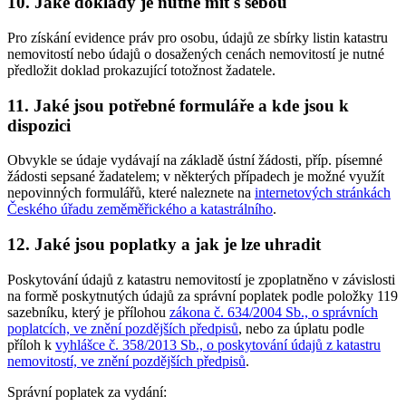
10. Jaké doklady je nutné mít s sebou
Pro získání evidence práv pro osobu, údajů ze sbírky listin katastru
nemovitostí nebo údajů o dosažených cenách nemovitostí je nutné
předložit doklad prokazující totožnost žadatele.
11. Jaké jsou potřebné formuláře a kde jsou k
dispozici
Obvykle se údaje vydávají na základě ústní žádosti, příp. písemné
žádosti sepsané žadatelem; v některých případech je možné využít
nepovinných formulářů, které naleznete na
internetových stránkách
Českého úřadu zeměměřického a katastrálního
.
12. Jaké jsou poplatky a jak je lze uhradit
Poskytování údajů z katastru nemovitostí je zpoplatněno v závislosti
na formě poskytnutých údajů za správní poplatek podle položky 119
sazebníku, který je přílohou
zákona č. 634/2004 Sb., o správních
poplatcích, ve znění pozdějších předpisů
, nebo za úplatu podle
příloh k
vyhlášce č. 358/2013 Sb., o poskytování údajů z katastru
nemovitostí, ve znění pozdějších předpisů
.
Správní poplatek za vydání: