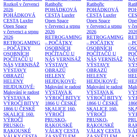
Rozkoš v červenci
Ratibořic
Ratibořic
Rati
2026
POHÁDKOVÁ
POHÁDKOVÁ
PO
POHÁDKOVÁ
CESTA
Luxfer
CESTA
Luxfer
CE
CESTA
Luxfer
Open Space
Open Space
Ope
Open Space
v červenci a srpnu
v červenci a srpnu
v če
v červenci a srpnu
2026
2026
202
2026
RETROGAMING
RETROGAMING
RE
RETROGAMING
– POČÁTKY
– POČÁTKY
– 
– POČÁTKY
OSOBNÍCH
OSOBNÍCH
OS
OSOBNÍCH
POČÍTAČŮ U
POČÍTAČŮ U
PO
POČÍTAČŮ U
NÁS
VERNISÁŽ
NÁS
VERNISÁŽ
NÁ
NÁS
VERNISÁŽ
VÝSTAVY
VÝSTAVY
VÝ
VÝSTAVY
OBRAZŮ
OBRAZŮ
OB
OBRAZŮ
HELENY
HELENY
HE
HELENY
HEJDUKOVÉ:
HEJDUKOVÉ:
HE
HEJDUKOVÉ:
Malování je radost
Malování je radost
Malo
Malování je radost
VÝSTAVA K
VÝSTAVA K
VÝ
VÝSTAVA K
VÝROČÍ BITVY
VÝROČÍ BITVY
VÝ
VÝROČÍ BITVY
1866 U ČESKÉ
1866 U ČESKÉ
186
1866 U ČESKÉ
SKALICE
160.
SKALICE
160.
SK
SKALICE
160.
VÝROČÍ
VÝROČÍ
VÝ
VÝROČÍ
PRUSKO-
PRUSKO-
PR
PRUSKO-
RAKOUSKÉ
RAKOUSKÉ
RA
RAKOUSKÉ
VÁLKY
CESTA
VÁLKY
CESTA
VÁ
VÁLKY
CESTA
ZA SVĚTLEM
ZA SVĚTLEM
ZA