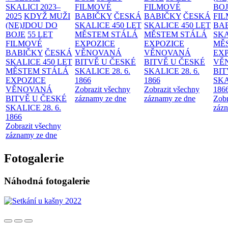
SKALICI 2023–
FILMOVÉ
FILMOVÉ
BO
2025
KDYŽ MUŽI
BABIČKY
ČESKÁ
BABIČKY
ČESKÁ
FI
(NE)JDOU DO
SKALICE 450 LET
SKALICE 450 LET
BA
BOJE
55 LET
MĚSTEM
STÁLÁ
MĚSTEM
STÁLÁ
SKA
FILMOVÉ
EXPOZICE
EXPOZICE
MĚ
BABIČKY
ČESKÁ
VĚNOVANÁ
VĚNOVANÁ
EX
SKALICE 450 LET
BITVĚ U ČESKÉ
BITVĚ U ČESKÉ
VĚ
MĚSTEM
STÁLÁ
SKALICE 28. 6.
SKALICE 28. 6.
BIT
EXPOZICE
1866
1866
SKA
VĚNOVANÁ
Zobrazit všechny
Zobrazit všechny
186
BITVĚ U ČESKÉ
záznamy ze dne
záznamy ze dne
Zobr
SKALICE 28. 6.
zázn
1866
Zobrazit všechny
záznamy ze dne
Fotogalerie
Náhodná fotogalerie