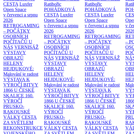
CESTA
Luxfer
Ratibořic
Ratibořic
Rati
Open Space
POHÁDKOVÁ
POHÁDKOVÁ
PO
v červenci a srpnu
CESTA
Luxfer
CESTA
Luxfer
CE
2026
Open Space
Open Space
Ope
RETROGAMING
v červenci a srpnu
v červenci a srpnu
v če
– POČÁTKY
2026
2026
202
OSOBNÍCH
RETROGAMING
RETROGAMING
RE
POČÍTAČŮ U
– POČÁTKY
– POČÁTKY
– 
NÁS
VERNISÁŽ
OSOBNÍCH
OSOBNÍCH
OS
VÝSTAVY
POČÍTAČŮ U
POČÍTAČŮ U
PO
OBRAZŮ
NÁS
VERNISÁŽ
NÁS
VERNISÁŽ
NÁ
HELENY
VÝSTAVY
VÝSTAVY
VÝ
HEJDUKOVÉ:
OBRAZŮ
OBRAZŮ
OB
Malování je radost
HELENY
HELENY
HE
VÝSTAVA K
HEJDUKOVÉ:
HEJDUKOVÉ:
HE
VÝROČÍ BITVY
Malování je radost
Malování je radost
Malo
1866 U ČESKÉ
VÝSTAVA K
VÝSTAVA K
VÝ
SKALICE
160.
VÝROČÍ BITVY
VÝROČÍ BITVY
VÝ
VÝROČÍ
1866 U ČESKÉ
1866 U ČESKÉ
186
PRUSKO-
SKALICE
160.
SKALICE
160.
SK
RAKOUSKÉ
VÝROČÍ
VÝROČÍ
VÝ
VÁLKY
CESTA
PRUSKO-
PRUSKO-
PR
ZA SVĚTLEM
RAKOUSKÉ
RAKOUSKÉ
RA
REKONSTRUKCE
VÁLKY
CESTA
VÁLKY
CESTA
VÁ
VOJENSKÉHO
ZA SVĚTLEM
ZA SVĚTLEM
ZA