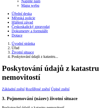
Napište nám
Mapa webu
Úřední deska
Městská policie
Hlášení závad
Českoskalický zpravodaj
Dokumenty a formuláře
Dotace
Úvodní stránka
Úřad
Životní situace
Poskytování údajů z katastru...
Poskytování údajů z katastru
nemovitostí
Základní znění
Rozšířené znění
Úplné znění
3. Pojmenování (název) životní situace
Poskytování údajů z katastru nemovitostí