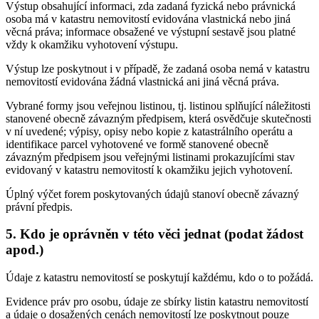
Výstup obsahující informaci, zda zadaná fyzická nebo právnická
osoba má v katastru nemovitostí evidována vlastnická nebo jiná
věcná práva; informace obsažené ve výstupní sestavě jsou platné
vždy k okamžiku vyhotovení výstupu.
Výstup lze poskytnout i v případě, že zadaná osoba nemá v katastru
nemovitostí evidována žádná vlastnická ani jiná věcná práva.
Vybrané formy jsou veřejnou listinou, tj. listinou splňující náležitosti
stanovené obecně závazným předpisem, která osvědčuje skutečnosti
v ní uvedené; výpisy, opisy nebo kopie z katastrálního operátu a
identifikace parcel vyhotovené ve formě stanovené obecně
závazným předpisem jsou veřejnými listinami prokazujícími stav
evidovaný v katastru nemovitostí k okamžiku jejich vyhotovení.
Úplný výčet forem poskytovaných údajů stanoví obecně závazný
právní předpis.
5. Kdo je oprávněn v této věci jednat (podat žádost
apod.)
Údaje z katastru nemovitostí se poskytují každému, kdo o to požádá.
Evidence práv pro osobu, údaje ze sbírky listin katastru nemovitostí
a údaje o dosažených cenách nemovitostí lze poskytnout pouze