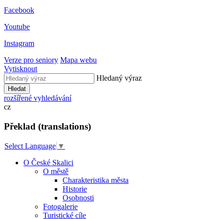
Facebook
Youtube
Instagram
Verze pro seniory
Mapa webu
Vytisknout
Hledaný výraz
Hledat
rozšířené vyhledávání
cz
Překlad (translations)
Select Language
▼
O České Skalici
O městě
Charakteristika města
Historie
Osobnosti
Fotogalerie
Turistické cíle