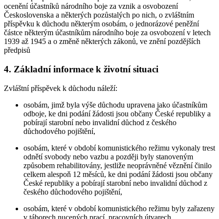
ocenění účastníků národního boje za vznik a osvobození
Československa a některých pozůstalých po nich, o zvláštním
příspěvku k důchodu některým osobám, o jednorázové peněžní
částce některým účastníkům národního boje za osvobození v letech
1939 až 1945 a o změně některých zákonů, ve znění pozdějších
předpisů
4. Základní informace k životní situaci
Zvláštní příspěvek k důchodu náleží:
osobám, jimž byla výše důchodu upravena jako účastníkům
odboje, ke dni podání žádosti jsou občany České republiky a
pobírají starobní nebo invalidní důchod z českého
důchodového pojištění,
osobám, které v období komunistického režimu vykonaly trest
odnětí svobody nebo vazbu a později byly stanoveným
způsobem rehabilitovány, jestliže neoprávněné věznění činilo
celkem alespoň 12 měsíců, ke dni podání žádosti jsou občany
České republiky a pobírají starobní nebo invalidní důchod z
českého důchodového pojištění,
osobám, které v období komunistického režimu byly zařazeny
v táborech nucených prací, pracovních útvarech,