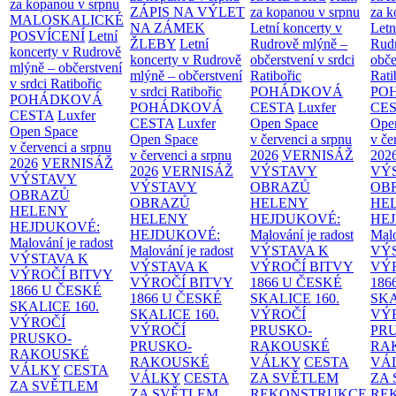
za kopanou v srpnu
ZÁPIS NA VÝLET
za kopanou v srpnu
za k
MALOSKALICKÉ
NA ZÁMEK
Letní koncerty v
Letn
POSVÍCENÍ
Letní
ŽLEBY
Letní
Rudrově mlýně –
Rud
koncerty v Rudrově
koncerty v Rudrově
občerstvení v srdci
obče
mlýně – občerstvení
mlýně – občerstvení
Ratibořic
Rati
v srdci Ratibořic
v srdci Ratibořic
POHÁDKOVÁ
PO
POHÁDKOVÁ
POHÁDKOVÁ
CESTA
Luxfer
CE
CESTA
Luxfer
CESTA
Luxfer
Open Space
Ope
Open Space
Open Space
v červenci a srpnu
v če
v červenci a srpnu
v červenci a srpnu
2026
VERNISÁŽ
202
2026
VERNISÁŽ
2026
VERNISÁŽ
VÝSTAVY
VÝ
VÝSTAVY
VÝSTAVY
OBRAZŮ
OB
OBRAZŮ
OBRAZŮ
HELENY
HE
HELENY
HELENY
HEJDUKOVÉ:
HE
HEJDUKOVÉ:
HEJDUKOVÉ:
Malování je radost
Malo
Malování je radost
Malování je radost
VÝSTAVA K
VÝ
VÝSTAVA K
VÝSTAVA K
VÝROČÍ BITVY
VÝ
VÝROČÍ BITVY
VÝROČÍ BITVY
1866 U ČESKÉ
186
1866 U ČESKÉ
1866 U ČESKÉ
SKALICE
160.
SK
SKALICE
160.
SKALICE
160.
VÝROČÍ
VÝ
VÝROČÍ
VÝROČÍ
PRUSKO-
PR
PRUSKO-
PRUSKO-
RAKOUSKÉ
RA
RAKOUSKÉ
RAKOUSKÉ
VÁLKY
CESTA
VÁ
VÁLKY
CESTA
VÁLKY
CESTA
ZA SVĚTLEM
ZA
ZA SVĚTLEM
ZA SVĚTLEM
REKONSTRUKCE
RE