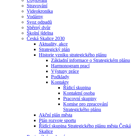
Ubytování
Stravování
Videokronika
Vodárny
Svoz odpadů
Sběrný dvůr
Školní jídelna
Česká Skalice 2030
Aktuality, akce
Strategický plán
Historie vzniku strategického plánu
Základní informace o Strategickém plánu
Harmonogram prací
Výstupy práce
Podklady
Kontakty
Řídicí skupina
Kontaktní osoba
Pracovní skupiny
Komise pro zpracování
Strategického plánu
Akční plán města
Plán rozvoje sportu
Řídící skupina Strategického plánu města Česká
Skalice