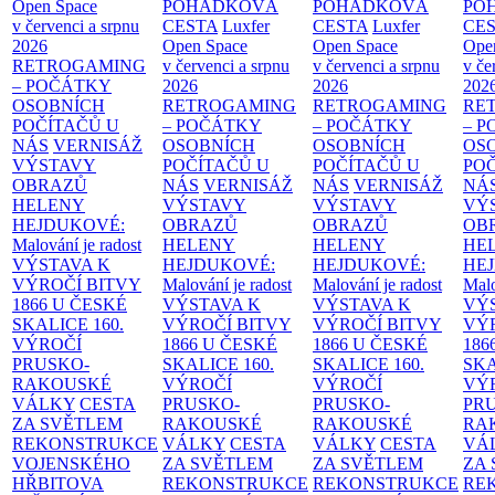
Open Space
POHÁDKOVÁ
POHÁDKOVÁ
PO
v červenci a srpnu
CESTA
Luxfer
CESTA
Luxfer
CE
2026
Open Space
Open Space
Ope
RETROGAMING
v červenci a srpnu
v červenci a srpnu
v če
– POČÁTKY
2026
2026
202
OSOBNÍCH
RETROGAMING
RETROGAMING
RE
POČÍTAČŮ U
– POČÁTKY
– POČÁTKY
– 
NÁS
VERNISÁŽ
OSOBNÍCH
OSOBNÍCH
OS
VÝSTAVY
POČÍTAČŮ U
POČÍTAČŮ U
PO
OBRAZŮ
NÁS
VERNISÁŽ
NÁS
VERNISÁŽ
NÁ
HELENY
VÝSTAVY
VÝSTAVY
VÝ
HEJDUKOVÉ:
OBRAZŮ
OBRAZŮ
OB
Malování je radost
HELENY
HELENY
HE
VÝSTAVA K
HEJDUKOVÉ:
HEJDUKOVÉ:
HE
VÝROČÍ BITVY
Malování je radost
Malování je radost
Malo
1866 U ČESKÉ
VÝSTAVA K
VÝSTAVA K
VÝ
SKALICE
160.
VÝROČÍ BITVY
VÝROČÍ BITVY
VÝ
VÝROČÍ
1866 U ČESKÉ
1866 U ČESKÉ
186
PRUSKO-
SKALICE
160.
SKALICE
160.
SK
RAKOUSKÉ
VÝROČÍ
VÝROČÍ
VÝ
VÁLKY
CESTA
PRUSKO-
PRUSKO-
PR
ZA SVĚTLEM
RAKOUSKÉ
RAKOUSKÉ
RA
REKONSTRUKCE
VÁLKY
CESTA
VÁLKY
CESTA
VÁ
VOJENSKÉHO
ZA SVĚTLEM
ZA SVĚTLEM
ZA
HŘBITOVA
REKONSTRUKCE
REKONSTRUKCE
RE