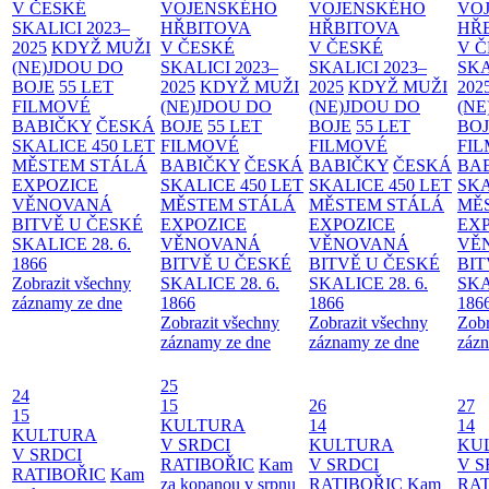
V ČESKÉ
VOJENSKÉHO
VOJENSKÉHO
VO
SKALICI 2023–
HŘBITOVA
HŘBITOVA
HŘ
2025
KDYŽ MUŽI
V ČESKÉ
V ČESKÉ
V 
(NE)JDOU DO
SKALICI 2023–
SKALICI 2023–
SKA
BOJE
55 LET
2025
KDYŽ MUŽI
2025
KDYŽ MUŽI
202
FILMOVÉ
(NE)JDOU DO
(NE)JDOU DO
(NE
BABIČKY
ČESKÁ
BOJE
55 LET
BOJE
55 LET
BO
SKALICE 450 LET
FILMOVÉ
FILMOVÉ
FI
MĚSTEM
STÁLÁ
BABIČKY
ČESKÁ
BABIČKY
ČESKÁ
BA
EXPOZICE
SKALICE 450 LET
SKALICE 450 LET
SKA
VĚNOVANÁ
MĚSTEM
STÁLÁ
MĚSTEM
STÁLÁ
MĚ
BITVĚ U ČESKÉ
EXPOZICE
EXPOZICE
EX
SKALICE 28. 6.
VĚNOVANÁ
VĚNOVANÁ
VĚ
1866
BITVĚ U ČESKÉ
BITVĚ U ČESKÉ
BIT
Zobrazit všechny
SKALICE 28. 6.
SKALICE 28. 6.
SKA
záznamy ze dne
1866
1866
186
Zobrazit všechny
Zobrazit všechny
Zobr
záznamy ze dne
záznamy ze dne
zázn
25
24
15
26
27
15
KULTURA
14
14
KULTURA
V SRDCI
KULTURA
KU
V SRDCI
RATIBOŘIC
Kam
V SRDCI
V S
RATIBOŘIC
Kam
za kopanou v srpnu
RATIBOŘIC
Kam
RAT