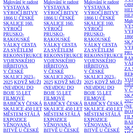
Malování je radost
Malování je radost
Malování je radost
OB
VÝSTAVA K
VÝSTAVA K
VÝSTAVA K
HE
VÝROČÍ BITVY
VÝROČÍ BITVY
VÝROČÍ BITVY
HE
1866 U ČESKÉ
1866 U ČESKÉ
1866 U ČESKÉ
Malo
SKALICE
160.
SKALICE
160.
SKALICE
160.
VÝ
VÝROČÍ
VÝROČÍ
VÝROČÍ
VÝ
PRUSKO-
PRUSKO-
PRUSKO-
186
RAKOUSKÉ
RAKOUSKÉ
RAKOUSKÉ
SK
VÁLKY
CESTA
VÁLKY
CESTA
VÁLKY
CESTA
VÝ
ZA SVĚTLEM
ZA SVĚTLEM
ZA SVĚTLEM
PR
REKONSTRUKCE
REKONSTRUKCE
REKONSTRUKCE
RA
VOJENSKÉHO
VOJENSKÉHO
VOJENSKÉHO
VÁ
HŘBITOVA
HŘBITOVA
HŘBITOVA
ZA
V ČESKÉ
V ČESKÉ
V ČESKÉ
RE
SKALICI 2023–
SKALICI 2023–
SKALICI 2023–
VO
2025
KDYŽ MUŽI
2025
KDYŽ MUŽI
2025
KDYŽ MUŽI
HŘ
(NE)JDOU DO
(NE)JDOU DO
(NE)JDOU DO
V 
BOJE
55 LET
BOJE
55 LET
BOJE
55 LET
SKA
FILMOVÉ
FILMOVÉ
FILMOVÉ
202
BABIČKY
ČESKÁ
BABIČKY
ČESKÁ
BABIČKY
ČESKÁ
(NE
SKALICE 450 LET
SKALICE 450 LET
SKALICE 450 LET
BO
MĚSTEM
STÁLÁ
MĚSTEM
STÁLÁ
MĚSTEM
STÁLÁ
FI
EXPOZICE
EXPOZICE
EXPOZICE
BA
VĚNOVANÁ
VĚNOVANÁ
VĚNOVANÁ
SKA
BITVĚ U ČESKÉ
BITVĚ U ČESKÉ
BITVĚ U ČESKÉ
MĚ