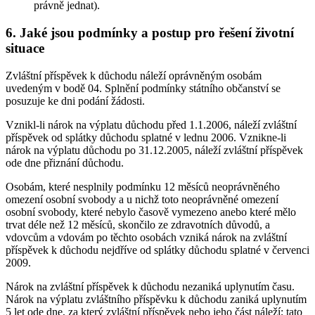
právně jednat).
6. Jaké jsou podmínky a postup pro řešení životní
situace
Zvláštní příspěvek k důchodu náleží oprávněným osobám
uvedeným v bodě 04. Splnění podmínky státního občanství se
posuzuje ke dni podání žádosti.
Vznikl-li nárok na výplatu důchodu před 1.1.2006, náleží zvláštní
příspěvek od splátky důchodu splatné v lednu 2006. Vznikne-li
nárok na výplatu důchodu po 31.12.2005, náleží zvláštní příspěvek
ode dne přiznání důchodu.
Osobám, které nesplnily podmínku 12 měsíců neoprávněného
omezení osobní svobody a u nichž toto neoprávněné omezení
osobní svobody, které nebylo časově vymezeno anebo které mělo
trvat déle než 12 měsíců, skončilo ze zdravotních důvodů, a
vdovcům a vdovám po těchto osobách vzniká nárok na zvláštní
příspěvek k důchodu nejdříve od splátky důchodu splatné v červenci
2009.
Nárok na zvláštní příspěvek k důchodu nezaniká uplynutím času.
Nárok na výplatu zvláštního příspěvku k důchodu zaniká uplynutím
5 let ode dne, za který zvláštní příspěvek nebo jeho část náleží; tato