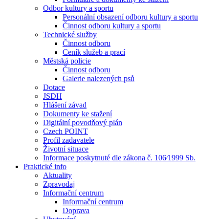
Odbor kultury a sportu
Personální obsazení odboru kultury a sportu
Činnost odboru kultury a sportu
Technické služby
Činnost odboru
Ceník služeb a prací
Městská policie
Činnost odboru
Galerie nalezených psů
Dotace
JSDH
Hlášení závad
Dokumenty ke stažení
Digitální povodňový plán
Czech POINT
Profil zadavatele
Životní situace
Informace poskytnuté dle zákona č. 106⁄1999 Sb.
Praktické info
Aktuality
Zpravodaj
Informační centrum
Informační centrum
Doprava