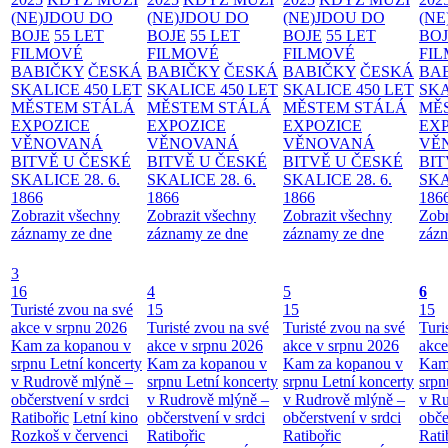
(NE)JDOU DO
(NE)JDOU DO
(NE)JDOU DO
(NE
BOJE
55 LET
BOJE
55 LET
BOJE
55 LET
BO
FILMOVÉ
FILMOVÉ
FILMOVÉ
FI
BABIČKY
ČESKÁ
BABIČKY
ČESKÁ
BABIČKY
ČESKÁ
BA
SKALICE 450 LET
SKALICE 450 LET
SKALICE 450 LET
SKA
MĚSTEM
STÁLÁ
MĚSTEM
STÁLÁ
MĚSTEM
STÁLÁ
MĚ
EXPOZICE
EXPOZICE
EXPOZICE
EX
VĚNOVANÁ
VĚNOVANÁ
VĚNOVANÁ
VĚ
BITVĚ U ČESKÉ
BITVĚ U ČESKÉ
BITVĚ U ČESKÉ
BIT
SKALICE 28. 6.
SKALICE 28. 6.
SKALICE 28. 6.
SKA
1866
1866
1866
186
Zobrazit všechny
Zobrazit všechny
Zobrazit všechny
Zobr
záznamy ze dne
záznamy ze dne
záznamy ze dne
zázn
3
16
4
5
6
Turisté zvou na své
15
15
15
akce v srpnu 2026
Turisté zvou na své
Turisté zvou na své
Turi
Kam za kopanou v
akce v srpnu 2026
akce v srpnu 2026
akce
srpnu
Letní koncerty
Kam za kopanou v
Kam za kopanou v
Kam
v Rudrově mlýně –
srpnu
Letní koncerty
srpnu
Letní koncerty
srp
občerstvení v srdci
v Rudrově mlýně –
v Rudrově mlýně –
v Ru
Ratibořic
Letní kino
občerstvení v srdci
občerstvení v srdci
obče
Rozkoš v červenci
Ratibořic
Ratibořic
Rati