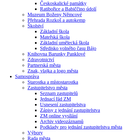
Českoskalické památky
Ratibořice a Babiččino údolí
Muzeum Boženy Němcové
Přehrada Rozkoš a autokemp
Školství
Základní škola
Mateřská škola
Základní umělecká škola
Středisko volného času Bájo
Knihovna Barunky Panklové
Zdravotnictví
Partnerská města
Znak, vlajka a logo města
Samospráva
Starostka a místostarostka
Zastupitelstvo města
Seznam zastupitelů
Jednací řád ZM
Usnesení zastupitelstva
Zápisy z jednání zastupitelstva
ZM online vysílání
Archiv videozáznamů
Podklady pro jednání zastupitelstva města
Výbory
Rada města