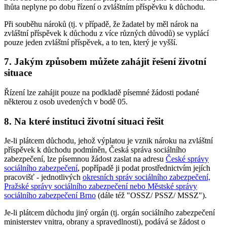
lhůta neplyne po dobu řízení o zvláštním příspěvku k důchodu.
Při souběhu nároků (tj. v případě, že žadatel by měl nárok na
zvláštní příspěvek k důchodu z více různých důvodů) se vyplácí
pouze jeden zvláštní příspěvek, a to ten, který je vyšší.
7. Jakým způsobem můžete zahájit řešení životní
situace
Řízení lze zahájit pouze na podkladě písemné žádosti podané
některou z osob uvedených v bodě 05.
8. Na které instituci životní situaci řešit
Je-li plátcem důchodu, jehož výplatou je vznik nároku na zvláštní
příspěvek k důchodu podmíněn, Česká správa sociálního
zabezpečení, lze písemnou žádost zaslat na adresu
České správy
sociálního zabezpečení
, popřípadě ji podat prostřednictvím jejích
pracovišť - jednotlivých
okresních správ sociálního zabezpečení,
Pražské správy sociálního zabezpečení nebo Městské správy
sociálního zabezpečení Brno
(dále též "OSSZ/ PSSZ/ MSSZ").
Je-li plátcem důchodu jiný orgán (tj. orgán sociálního zabezpečení
ministerstev vnitra, obrany a spravedlnosti), podává se žádost o