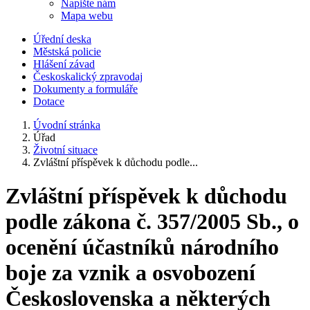
Napište nám
Mapa webu
Úřední deska
Městská policie
Hlášení závad
Českoskalický zpravodaj
Dokumenty a formuláře
Dotace
Úvodní stránka
Úřad
Životní situace
Zvláštní příspěvek k důchodu podle...
Zvláštní příspěvek k důchodu
podle zákona č. 357/2005 Sb., o
ocenění účastníků národního
boje za vznik a osvobození
Československa a některých