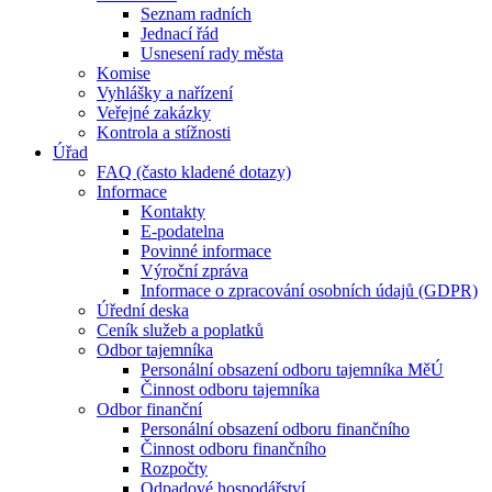
Seznam radních
Jednací řád
Usnesení rady města
Komise
Vyhlášky a nařízení
Veřejné zakázky
Kontrola a stížnosti
Úřad
FAQ (často kladené dotazy)
Informace
Kontakty
E-podatelna
Povinné informace
Výroční zpráva
Informace o zpracování osobních údajů (GDPR)
Úřední deska
Ceník služeb a poplatků
Odbor tajemníka
Personální obsazení odboru tajemníka MěÚ
Činnost odboru tajemníka
Odbor finanční
Personální obsazení odboru finančního
Činnost odboru finančního
Rozpočty
Odpadové hospodářství