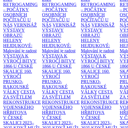
RETROGAMING
RETROGAMING
RETROGAMING
RE
– POČÁTKY
– POČÁTKY
– POČÁTKY
– 
OSOBNÍCH
OSOBNÍCH
OSOBNÍCH
OS
POČÍTAČŮ U
POČÍTAČŮ U
POČÍTAČŮ U
PO
NÁS
VERNISÁŽ
NÁS
VERNISÁŽ
NÁS
VERNISÁŽ
NÁ
VÝSTAVY
VÝSTAVY
VÝSTAVY
VÝ
OBRAZŮ
OBRAZŮ
OBRAZŮ
OB
HELENY
HELENY
HELENY
HE
HEJDUKOVÉ:
HEJDUKOVÉ:
HEJDUKOVÉ:
HE
Malování je radost
Malování je radost
Malování je radost
Malo
VÝSTAVA K
VÝSTAVA K
VÝSTAVA K
VÝ
VÝROČÍ BITVY
VÝROČÍ BITVY
VÝROČÍ BITVY
VÝ
1866 U ČESKÉ
1866 U ČESKÉ
1866 U ČESKÉ
186
SKALICE
160.
SKALICE
160.
SKALICE
160.
SK
VÝROČÍ
VÝROČÍ
VÝROČÍ
VÝ
PRUSKO-
PRUSKO-
PRUSKO-
PR
RAKOUSKÉ
RAKOUSKÉ
RAKOUSKÉ
RA
VÁLKY
CESTA
VÁLKY
CESTA
VÁLKY
CESTA
VÁ
ZA SVĚTLEM
ZA SVĚTLEM
ZA SVĚTLEM
ZA
REKONSTRUKCE
REKONSTRUKCE
REKONSTRUKCE
RE
VOJENSKÉHO
VOJENSKÉHO
VOJENSKÉHO
VO
HŘBITOVA
HŘBITOVA
HŘBITOVA
HŘ
V ČESKÉ
V ČESKÉ
V ČESKÉ
V 
SKALICI 2023–
SKALICI 2023–
SKALICI 2023–
SKA
2025
KDYŽ MUŽI
2025
KDYŽ MUŽI
2025
KDYŽ MUŽI
202