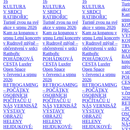
16
16
16
Turi
KULTURA
KULTURA
KULTURA
akce
V SRDCI
V SRDCI
V SRDCI
Kam
RATIBOŘIC
RATIBOŘIC
RATIBOŘIC
srpn
Turisté zvou na své
Turisté zvou na své
Turisté zvou na své
KO
akce v srpnu 2026
akce v srpnu 2026
akce v srpnu 2026
PR
Kam za kopanou v
Kam za kopanou v
Kam za kopanou v
VÝ
srpnu
Letní koncerty
srpnu
Letní koncerty
srpnu
Letní koncerty
KO
v Rudrově mlýně –
v Rudrově mlýně –
v Rudrově mlýně –
TR
občerstvení v srdci
občerstvení v srdci
občerstvení v srdci
MO
Ratibořic
Ratibořic
Ratibořic
BA
POHÁDKOVÁ
POHÁDKOVÁ
POHÁDKOVÁ
konc
CESTA
Luxfer
CESTA
Luxfer
CESTA
Luxfer
mlýn
Open Space
Open Space
Open Space
v sr
v červenci a srpnu
v červenci a srpnu
v červenci a srpnu
PO
2026
2026
2026
CE
RETROGAMING
RETROGAMING
RETROGAMING
Ope
– POČÁTKY
– POČÁTKY
– POČÁTKY
v če
OSOBNÍCH
OSOBNÍCH
OSOBNÍCH
202
POČÍTAČŮ U
POČÍTAČŮ U
POČÍTAČŮ U
RE
NÁS
VERNISÁŽ
NÁS
VERNISÁŽ
NÁS
VERNISÁŽ
– 
VÝSTAVY
VÝSTAVY
VÝSTAVY
OS
OBRAZŮ
OBRAZŮ
OBRAZŮ
PO
HELENY
HELENY
HELENY
NÁ
HEJDUKOVÉ:
HEJDUKOVÉ:
HEJDUKOVÉ:
VÝ