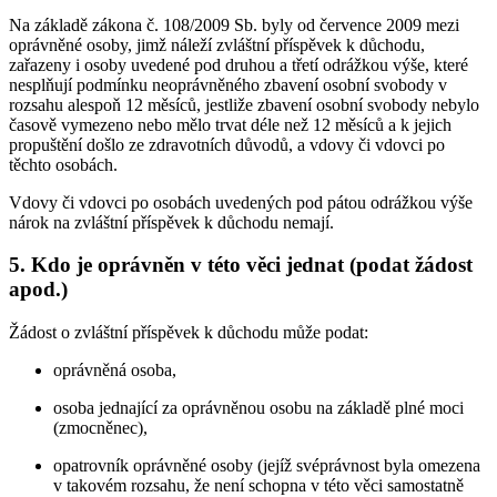
Na základě zákona č. 108/2009 Sb. byly od července 2009 mezi
oprávněné osoby, jimž náleží zvláštní příspěvek k důchodu,
zařazeny i osoby uvedené pod druhou a třetí odrážkou výše, které
nesplňují podmínku neoprávněného zbavení osobní svobody v
rozsahu alespoň 12 měsíců, jestliže zbavení osobní svobody nebylo
časově vymezeno nebo mělo trvat déle než 12 měsíců a k jejich
propuštění došlo ze zdravotních důvodů, a vdovy či vdovci po
těchto osobách.
Vdovy či vdovci po osobách uvedených pod pátou odrážkou výše
nárok na zvláštní příspěvek k důchodu nemají.
5. Kdo je oprávněn v této věci jednat (podat žádost
apod.)
Žádost o zvláštní příspěvek k důchodu může podat:
oprávněná osoba,
osoba jednající za oprávněnou osobu na základě plné moci
(zmocněnec),
opatrovník oprávněné osoby (jejíž svéprávnost byla omezena
v takovém rozsahu, že není schopna v této věci samostatně