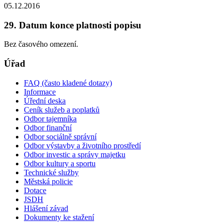
05.12.2016
29. Datum konce platnosti popisu
Bez časového omezení.
Úřad
FAQ (často kladené dotazy)
Informace
Úřední deska
Ceník služeb a poplatků
Odbor tajemníka
Odbor finanční
Odbor sociálně správní
Odbor výstavby a životního prostředí
Odbor investic a správy majetku
Odbor kultury a sportu
Technické služby
Městská policie
Dotace
JSDH
Hlášení závad
Dokumenty ke stažení