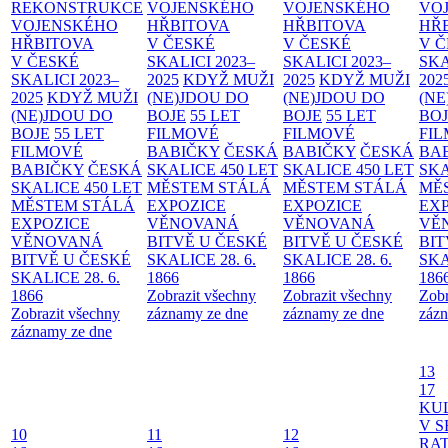
REKONSTRUKCE
VOJENSKÉHO
VOJENSKÉHO
VO
VOJENSKÉHO
HŘBITOVA
HŘBITOVA
HŘ
HŘBITOVA
V ČESKÉ
V ČESKÉ
V 
V ČESKÉ
SKALICI 2023–
SKALICI 2023–
SKA
SKALICI 2023–
2025
KDYŽ MUŽI
2025
KDYŽ MUŽI
202
2025
KDYŽ MUŽI
(NE)JDOU DO
(NE)JDOU DO
(NE
(NE)JDOU DO
BOJE
55 LET
BOJE
55 LET
BO
BOJE
55 LET
FILMOVÉ
FILMOVÉ
FI
FILMOVÉ
BABIČKY
ČESKÁ
BABIČKY
ČESKÁ
BA
BABIČKY
ČESKÁ
SKALICE 450 LET
SKALICE 450 LET
SKA
SKALICE 450 LET
MĚSTEM
STÁLÁ
MĚSTEM
STÁLÁ
MĚ
MĚSTEM
STÁLÁ
EXPOZICE
EXPOZICE
EX
EXPOZICE
VĚNOVANÁ
VĚNOVANÁ
VĚ
VĚNOVANÁ
BITVĚ U ČESKÉ
BITVĚ U ČESKÉ
BIT
BITVĚ U ČESKÉ
SKALICE 28. 6.
SKALICE 28. 6.
SKA
SKALICE 28. 6.
1866
1866
186
1866
Zobrazit všechny
Zobrazit všechny
Zobr
Zobrazit všechny
záznamy ze dne
záznamy ze dne
zázn
záznamy ze dne
13
17
KU
V S
10
11
12
RAT