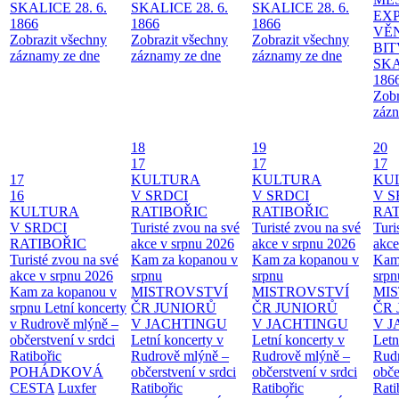
SKALICE 28. 6.
SKALICE 28. 6.
SKALICE 28. 6.
EX
1866
1866
1866
VĚ
Zobrazit všechny
Zobrazit všechny
Zobrazit všechny
BIT
záznamy ze dne
záznamy ze dne
záznamy ze dne
SKA
186
Zobr
zázn
18
19
20
17
17
17
17
KULTURA
KULTURA
KU
16
V SRDCI
V SRDCI
V S
KULTURA
RATIBOŘIC
RATIBOŘIC
RAT
V SRDCI
Turisté zvou na své
Turisté zvou na své
Turi
RATIBOŘIC
akce v srpnu 2026
akce v srpnu 2026
akce
Turisté zvou na své
Kam za kopanou v
Kam za kopanou v
Kam
akce v srpnu 2026
srpnu
srpnu
srpn
Kam za kopanou v
MISTROVSTVÍ
MISTROVSTVÍ
MI
srpnu
Letní koncerty
ČR JUNIORŮ
ČR JUNIORŮ
ČR 
v Rudrově mlýně –
V JACHTINGU
V JACHTINGU
V 
občerstvení v srdci
Letní koncerty v
Letní koncerty v
Letn
Ratibořic
Rudrově mlýně –
Rudrově mlýně –
Rud
POHÁDKOVÁ
občerstvení v srdci
občerstvení v srdci
obče
CESTA
Luxfer
Ratibořic
Ratibořic
Rati