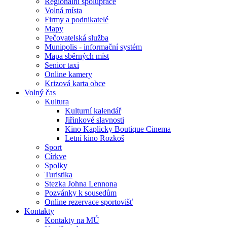
Regionální spolupráce
Volná místa
Firmy a podnikatelé
Mapy
Pečovatelská služba
Munipolis - informační systém
Mapa sběrných míst
Senior taxi
Online kamery
Krizová karta obce
Volný čas
Kultura
Kulturní kalendář
Jiřinkové slavnosti
Kino Kaplicky Boutique Cinema
Letní kino Rozkoš
Sport
Církve
Spolky
Turistika
Stezka Johna Lennona
Pozvánky k sousedům
Online rezervace sportovišť
Kontakty
Kontakty na MÚ