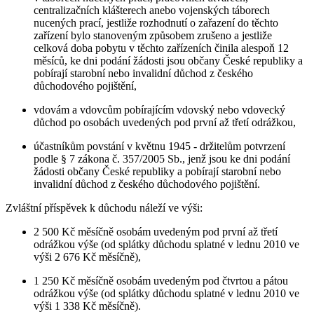
centralizačních klášterech anebo vojenských táborech
nucených prací, jestliže rozhodnutí o zařazení do těchto
zařízení bylo stanoveným způsobem zrušeno a jestliže
celková doba pobytu v těchto zařízeních činila alespoň 12
měsíců, ke dni podání žádosti jsou občany České republiky a
pobírají starobní nebo invalidní důchod z českého
důchodového pojištění,
vdovám a vdovcům pobírajícím vdovský nebo vdovecký
důchod po osobách uvedených pod první až třetí odrážkou,
účastníkům povstání v květnu 1945 - držitelům potvrzení
podle § 7 zákona č. 357/2005 Sb., jenž jsou ke dni podání
žádosti občany České republiky a pobírají starobní nebo
invalidní důchod z českého důchodového pojištění.
Zvláštní příspěvek k důchodu náleží ve výši:
2 500 Kč měsíčně osobám uvedeným pod první až třetí
odrážkou výše (od splátky důchodu splatné v lednu 2010 ve
výši 2 676 Kč měsíčně),
1 250 Kč měsíčně osobám uvedeným pod čtvrtou a pátou
odrážkou výše (od splátky důchodu splatné v lednu 2010 ve
výši 1 338 Kč měsíčně).