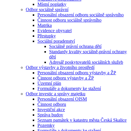
Místní poplatky
Odbor sociálně správní
Personální obsazení odboru sociálně správního
Činnost odboru sociálně správního
Matrika
Evidence obyvatel
Přestupky
Sociální poradenství
Sociálně právní ochrana dětí
Standardy kvality sociálně-právní ochrany
dětí
Adresář poskytovatelů sociálních služeb
Odbor výstavby a životního prostředí
Personální obsazení odboru výstavby a ŽP
Činnost odboru výstavby a ŽP
Územní plán
Formuláře a dokumenty ke stažení
Odbor investic a správy majetku
Personální obsazení OISM
Činnost odboru
Investiční akce
Správa budov
Seznam památek v katastru města Česká Skalice
Pozemky
Formuláře a dokumenty ke stažení