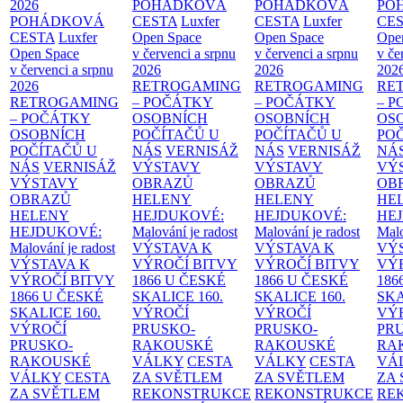
2026
POHÁDKOVÁ
POHÁDKOVÁ
PO
POHÁDKOVÁ
CESTA
Luxfer
CESTA
Luxfer
CE
CESTA
Luxfer
Open Space
Open Space
Ope
Open Space
v červenci a srpnu
v červenci a srpnu
v če
v červenci a srpnu
2026
2026
202
2026
RETROGAMING
RETROGAMING
RE
RETROGAMING
– POČÁTKY
– POČÁTKY
– 
– POČÁTKY
OSOBNÍCH
OSOBNÍCH
OS
OSOBNÍCH
POČÍTAČŮ U
POČÍTAČŮ U
PO
POČÍTAČŮ U
NÁS
VERNISÁŽ
NÁS
VERNISÁŽ
NÁ
NÁS
VERNISÁŽ
VÝSTAVY
VÝSTAVY
VÝ
VÝSTAVY
OBRAZŮ
OBRAZŮ
OB
OBRAZŮ
HELENY
HELENY
HE
HELENY
HEJDUKOVÉ:
HEJDUKOVÉ:
HE
HEJDUKOVÉ:
Malování je radost
Malování je radost
Malo
Malování je radost
VÝSTAVA K
VÝSTAVA K
VÝ
VÝSTAVA K
VÝROČÍ BITVY
VÝROČÍ BITVY
VÝ
VÝROČÍ BITVY
1866 U ČESKÉ
1866 U ČESKÉ
186
1866 U ČESKÉ
SKALICE
160.
SKALICE
160.
SK
SKALICE
160.
VÝROČÍ
VÝROČÍ
VÝ
VÝROČÍ
PRUSKO-
PRUSKO-
PR
PRUSKO-
RAKOUSKÉ
RAKOUSKÉ
RA
RAKOUSKÉ
VÁLKY
CESTA
VÁLKY
CESTA
VÁ
VÁLKY
CESTA
ZA SVĚTLEM
ZA SVĚTLEM
ZA
ZA SVĚTLEM
REKONSTRUKCE
REKONSTRUKCE
RE