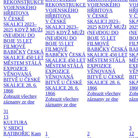
REKONSTRUKCE
REKONSTRUKCE
VOJENSKÉHO
VO
VOJENSKÉHO
VOJENSKÉHO
HŘBITOVA
HŘ
HŘBITOVA
HŘBITOVA
V ČESKÉ
V 
V ČESKÉ
V ČESKÉ
SKALICI 2023–
SKA
SKALICI 2023–
SKALICI 2023–
2025
KDYŽ MUŽI
202
2025
KDYŽ MUŽI
2025
KDYŽ MUŽI
(NE)JDOU DO
(NE
(NE)JDOU DO
(NE)JDOU DO
BOJE
55 LET
BO
BOJE
55 LET
BOJE
55 LET
FILMOVÉ
FI
FILMOVÉ
FILMOVÉ
BABIČKY
ČESKÁ
BA
BABIČKY
ČESKÁ
BABIČKY
ČESKÁ
SKALICE 450 LET
SKA
SKALICE 450 LET
SKALICE 450 LET
MĚSTEM
STÁLÁ
MĚ
MĚSTEM
STÁLÁ
MĚSTEM
STÁLÁ
EXPOZICE
EX
EXPOZICE
EXPOZICE
VĚNOVANÁ
VĚ
VĚNOVANÁ
VĚNOVANÁ
BITVĚ U ČESKÉ
BIT
BITVĚ U ČESKÉ
BITVĚ U ČESKÉ
SKALICE 28. 6.
SKA
SKALICE 28. 6.
SKALICE 28. 6.
1866
186
1866
1866
Zobrazit všechny
Zobr
Zobrazit všechny
Zobrazit všechny
záznamy ze dne
zázn
záznamy ze dne
záznamy ze dne
31
13
KULTURA
V SRDCI
3
RATIBOŘIC
Kam
1
2
12