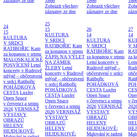
záznamy ze dne
1866
1866
186
Zobrazit všechny
Zobrazit všechny
Zobr
záznamy ze dne
záznamy ze dne
zázn
25
24
15
26
27
15
KULTURA
14
14
KULTURA
V SRDCI
KULTURA
KU
V SRDCI
RATIBOŘIC
Kam
V SRDCI
V S
RATIBOŘIC
Kam
za kopanou v srpnu
RATIBOŘIC
Kam
RAT
za kopanou v srpnu
ZÁPIS NA VÝLET
za kopanou v srpnu
za k
MALOSKALICKÉ
NA ZÁMEK
Letní koncerty v
Letn
POSVÍCENÍ
Letní
ŽLEBY
Letní
Rudrově mlýně –
Rud
koncerty v Rudrově
koncerty v Rudrově
občerstvení v srdci
obče
mlýně – občerstvení
mlýně – občerstvení
Ratibořic
Rati
v srdci Ratibořic
v srdci Ratibořic
POHÁDKOVÁ
PO
POHÁDKOVÁ
POHÁDKOVÁ
CESTA
Luxfer
CE
CESTA
Luxfer
CESTA
Luxfer
Open Space
Ope
Open Space
Open Space
v červenci a srpnu
v če
v červenci a srpnu
v červenci a srpnu
2026
VERNISÁŽ
202
2026
VERNISÁŽ
2026
VERNISÁŽ
VÝSTAVY
VÝ
VÝSTAVY
VÝSTAVY
OBRAZŮ
OB
OBRAZŮ
OBRAZŮ
HELENY
HE
HELENY
HELENY
HEJDUKOVÉ:
HE
HEJDUKOVÉ:
HEJDUKOVÉ:
Malování je radost
Malo
Malování je radost