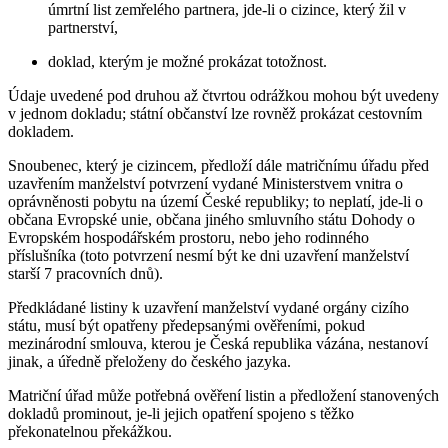
úmrtní list zemřelého partnera, jde-li o cizince, který žil v
partnerství,
doklad, kterým je možné prokázat totožnost.
Údaje uvedené pod druhou až čtvrtou odrážkou mohou být uvedeny
v jednom dokladu; státní občanství lze rovněž prokázat cestovním
dokladem.
Snoubenec, který je cizincem
, předloží dále matričnímu úřadu před
uzavřením manželství potvrzení vydané Ministerstvem vnitra o
oprávněnosti pobytu na území České republiky; to neplatí, jde-li o
občana Evropské unie, občana jiného smluvního státu Dohody o
Evropském hospodářském prostoru, nebo jeho rodinného
příslušníka (toto potvrzení nesmí být ke dni uzavření manželství
starší 7 pracovních dnů).
Předkládané listiny k uzavření manželství vydané orgány cizího
státu, musí být opatřeny předepsanými ověřeními, pokud
mezinárodní smlouva, kterou je Česká republika vázána, nestanoví
jinak, a úředně přeloženy do českého jazyka.
Matriční úřad může potřebná ověření listin a předložení stanovených
dokladů prominout, je-li jejich opatření spojeno s těžko
překonatelnou překážkou.