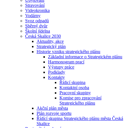
Ubytování
Stravování
Videokronika
Vodárny
Svoz odpadů
Sběrný dvůr
Školní jídelna
Česká Skalice 2030
Aktuality, akce
Strategický plán
Historie vzniku strategického plánu
Základní informace o Strategickém plánu
Harmonogram prací
Výstupy práce
Podklady
Kontakty
Řídicí skupina
Kontaktní osoba
Pracovní skupiny
Komise pro zpracování
Strategického plánu
Akční plán města
Plán rozvoje sportu
Řídící skupina Strategického plánu města Česká
Skalice