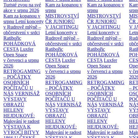
Turisté zvou na své
Kam za kopanou v
Kam za kopanou v
Kam
akce v srpnu 2026
srpnu
srpnu
srpn
Kam za kopanou v
MISTROVSTVÍ
MISTROVSTVÍ
MI
srpnu
Letní koncerty
ČR JUNIORŮ
ČR JUNIORŮ
ČR 
v Rudrově mlýně –
V JACHTINGU
V JACHTINGU
V 
občerstvení v srdci
Letní koncerty v
Letní koncerty v
Letn
Ratibořic
Rudrově mlýně –
Rudrově mlýně –
Rud
POHÁDKOVÁ
občerstvení v srdci
občerstvení v srdci
obče
CESTA
Luxfer
Ratibořic
Ratibořic
Rati
Open Space
POHÁDKOVÁ
POHÁDKOVÁ
PO
v červenci a srpnu
CESTA
Luxfer
CESTA
Luxfer
CE
2026
Open Space
Open Space
Ope
RETROGAMING
v červenci a srpnu
v červenci a srpnu
v če
– POČÁTKY
2026
2026
202
OSOBNÍCH
RETROGAMING
RETROGAMING
RE
POČÍTAČŮ U
– POČÁTKY
– POČÁTKY
– 
NÁS
VERNISÁŽ
OSOBNÍCH
OSOBNÍCH
OS
VÝSTAVY
POČÍTAČŮ U
POČÍTAČŮ U
PO
OBRAZŮ
NÁS
VERNISÁŽ
NÁS
VERNISÁŽ
NÁ
HELENY
VÝSTAVY
VÝSTAVY
VÝ
HEJDUKOVÉ:
OBRAZŮ
OBRAZŮ
OB
Malování je radost
HELENY
HELENY
HE
VÝSTAVA K
HEJDUKOVÉ:
HEJDUKOVÉ:
HE
VÝROČÍ BITVY
Malování je radost
Malování je radost
Malo
1866 U ČESKÉ
VÝSTAVA K
VÝSTAVA K
VÝ