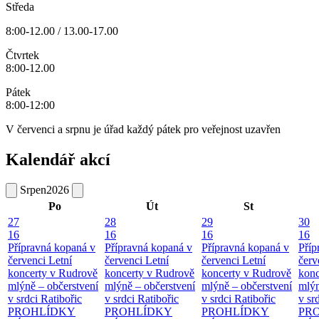
Středa
8:00-12.00 / 13.00-17.00
Čtvrtek
8:00-12.00
Pátek
8:00-12:00
V červenci a srpnu je úřad každý pátek pro veřejnost uzavřen
Kalendář akcí
Srpen
2026
Po
Út
St
27
28
29
30
16
16
16
16
Přípravná kopaná v
Přípravná kopaná v
Přípravná kopaná v
Příp
červenci
Letní
červenci
Letní
červenci
Letní
červ
koncerty v Rudrově
koncerty v Rudrově
koncerty v Rudrově
konc
mlýně – občerstvení
mlýně – občerstvení
mlýně – občerstvení
mlýn
v srdci Ratibořic
v srdci Ratibořic
v srdci Ratibořic
v sr
PROHLÍDKY
PROHLÍDKY
PROHLÍDKY
PR