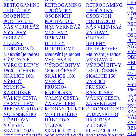
CE
RETROGAMING
RETROGAMING
RETROGAMING
Ope
– POČÁTKY
– POČÁTKY
– POČÁTKY
v če
OSOBNÍCH
OSOBNÍCH
OSOBNÍCH
202
POČÍTAČŮ U
POČÍTAČŮ U
POČÍTAČŮ U
RE
NÁS
VERNISÁŽ
NÁS
VERNISÁŽ
NÁS
VERNISÁŽ
– 
VÝSTAVY
VÝSTAVY
VÝSTAVY
OS
OBRAZŮ
OBRAZŮ
OBRAZŮ
PO
HELENY
HELENY
HELENY
NÁ
HEJDUKOVÉ:
HEJDUKOVÉ:
HEJDUKOVÉ:
VÝ
Malování je radost
Malování je radost
Malování je radost
OB
VÝSTAVA K
VÝSTAVA K
VÝSTAVA K
HE
VÝROČÍ BITVY
VÝROČÍ BITVY
VÝROČÍ BITVY
HE
1866 U ČESKÉ
1866 U ČESKÉ
1866 U ČESKÉ
Malo
SKALICE
160.
SKALICE
160.
SKALICE
160.
VÝ
VÝROČÍ
VÝROČÍ
VÝROČÍ
VÝ
PRUSKO-
PRUSKO-
PRUSKO-
186
RAKOUSKÉ
RAKOUSKÉ
RAKOUSKÉ
SK
VÁLKY
CESTA
VÁLKY
CESTA
VÁLKY
CESTA
VÝ
ZA SVĚTLEM
ZA SVĚTLEM
ZA SVĚTLEM
PR
REKONSTRUKCE
REKONSTRUKCE
REKONSTRUKCE
RA
VOJENSKÉHO
VOJENSKÉHO
VOJENSKÉHO
VÁ
HŘBITOVA
HŘBITOVA
HŘBITOVA
ZA
V ČESKÉ
V ČESKÉ
V ČESKÉ
RE
SKALICI 2023–
SKALICI 2023–
SKALICI 2023–
VO