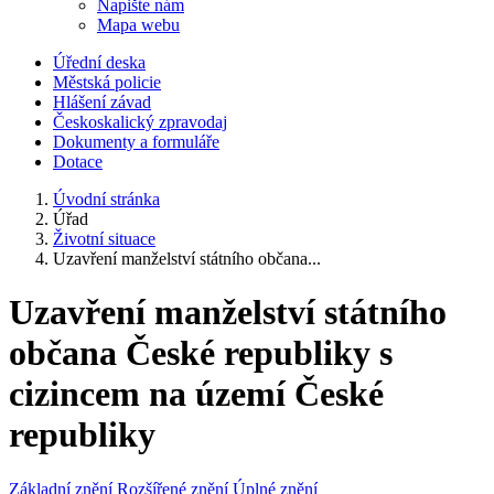
Napište nám
Mapa webu
Úřední deska
Městská policie
Hlášení závad
Českoskalický zpravodaj
Dokumenty a formuláře
Dotace
Úvodní stránka
Úřad
Životní situace
Uzavření manželství státního občana...
Uzavření manželství státního
občana České republiky s
cizincem na území České
republiky
Základní znění
Rozšířené znění
Úplné znění