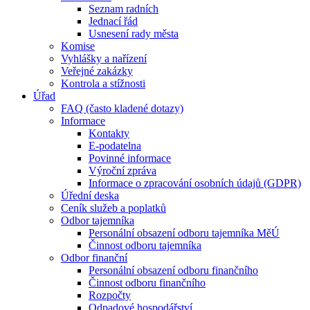
Seznam radních
Jednací řád
Usnesení rady města
Komise
Vyhlášky a nařízení
Veřejné zakázky
Kontrola a stížnosti
Úřad
FAQ (často kladené dotazy)
Informace
Kontakty
E-podatelna
Povinné informace
Výroční zpráva
Informace o zpracování osobních údajů (GDPR)
Úřední deska
Ceník služeb a poplatků
Odbor tajemníka
Personální obsazení odboru tajemníka MěÚ
Činnost odboru tajemníka
Odbor finanční
Personální obsazení odboru finančního
Činnost odboru finančního
Rozpočty
Odpadové hospodářství