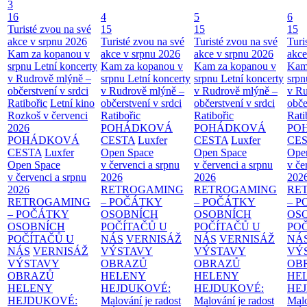
3
16
4
5
6
Turisté zvou na své
15
15
15
akce v srpnu 2026
Turisté zvou na své
Turisté zvou na své
Turi
Kam za kopanou v
akce v srpnu 2026
akce v srpnu 2026
akce
srpnu
Letní koncerty
Kam za kopanou v
Kam za kopanou v
Kam
v Rudrově mlýně –
srpnu
Letní koncerty
srpnu
Letní koncerty
srp
občerstvení v srdci
v Rudrově mlýně –
v Rudrově mlýně –
v Ru
Ratibořic
Letní kino
občerstvení v srdci
občerstvení v srdci
obče
Rozkoš v červenci
Ratibořic
Ratibořic
Rati
2026
POHÁDKOVÁ
POHÁDKOVÁ
PO
POHÁDKOVÁ
CESTA
Luxfer
CESTA
Luxfer
CE
CESTA
Luxfer
Open Space
Open Space
Ope
Open Space
v červenci a srpnu
v červenci a srpnu
v če
v červenci a srpnu
2026
2026
202
2026
RETROGAMING
RETROGAMING
RE
RETROGAMING
– POČÁTKY
– POČÁTKY
– 
– POČÁTKY
OSOBNÍCH
OSOBNÍCH
OS
OSOBNÍCH
POČÍTAČŮ U
POČÍTAČŮ U
PO
POČÍTAČŮ U
NÁS
VERNISÁŽ
NÁS
VERNISÁŽ
NÁ
NÁS
VERNISÁŽ
VÝSTAVY
VÝSTAVY
VÝ
VÝSTAVY
OBRAZŮ
OBRAZŮ
OB
OBRAZŮ
HELENY
HELENY
HE
HELENY
HEJDUKOVÉ:
HEJDUKOVÉ:
HE
HEJDUKOVÉ:
Malování je radost
Malování je radost
Malo