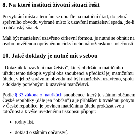
8. Na které instituci životní situaci řešit
Po vybrání místa a termínu se obraťte na matriční úřad, do jehož
správního obvodu vybrané místo k uzavření manželství spadá, jde-li
o občanský sňatek.
Máli být manželství uzavřeno církevní formou, je nutné se obrátit na
osobu pověřenou oprávněnou církví nebo náboženskou společností.
10. Jaké doklady je nutné mít s sebou
"Dotazník k uzavření manželství", který obdržíte u matričního
úřadu; tento tiskopis vyplní oba snoubenci a předloží jej matričnímu
úřadu, v jehož správním obvodu má být manželství uzavřeno, spolu
s doklady potřebnými k uzavření manželství.
Podle
§ 33 zákona o matrikách
snoubenec, který je státním občanem
České republiky (dále jen "občan") a je přihlášen k trvalému pobytu
v České republice, je povinen matričnímu úřadu prokázat svou
totožnost a k výše uvedenému tiskopisu připojit:
rodný list,
doklad o státním občanství,