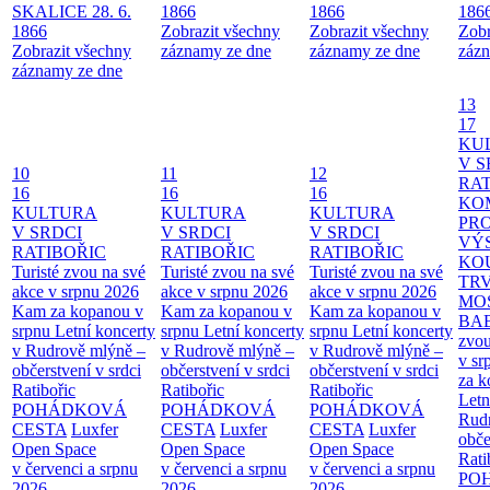
SKALICE 28. 6.
1866
1866
186
1866
Zobrazit všechny
Zobrazit všechny
Zobr
Zobrazit všechny
záznamy ze dne
záznamy ze dne
zázn
záznamy ze dne
13
17
KU
V S
10
11
12
RAT
16
16
16
KO
KULTURA
KULTURA
KULTURA
PR
V SRDCI
V SRDCI
V SRDCI
VÝ
RATIBOŘIC
RATIBOŘIC
RATIBOŘIC
KO
Turisté zvou na své
Turisté zvou na své
Turisté zvou na své
TR
akce v srpnu 2026
akce v srpnu 2026
akce v srpnu 2026
MO
Kam za kopanou v
Kam za kopanou v
Kam za kopanou v
BA
srpnu
Letní koncerty
srpnu
Letní koncerty
srpnu
Letní koncerty
zvou
v Rudrově mlýně –
v Rudrově mlýně –
v Rudrově mlýně –
v sr
občerstvení v srdci
občerstvení v srdci
občerstvení v srdci
za k
Ratibořic
Ratibořic
Ratibořic
Letn
POHÁDKOVÁ
POHÁDKOVÁ
POHÁDKOVÁ
Rud
CESTA
Luxfer
CESTA
Luxfer
CESTA
Luxfer
obče
Open Space
Open Space
Open Space
Rati
v červenci a srpnu
v červenci a srpnu
v červenci a srpnu
PO
2026
2026
2026