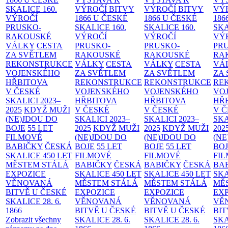
SKALICE
160.
VÝROČÍ BITVY
VÝROČÍ BITVY
VÝ
VÝROČÍ
1866 U ČESKÉ
1866 U ČESKÉ
186
PRUSKO-
SKALICE
160.
SKALICE
160.
SK
RAKOUSKÉ
VÝROČÍ
VÝROČÍ
VÝ
VÁLKY
CESTA
PRUSKO-
PRUSKO-
PR
ZA SVĚTLEM
RAKOUSKÉ
RAKOUSKÉ
RA
REKONSTRUKCE
VÁLKY
CESTA
VÁLKY
CESTA
VÁ
VOJENSKÉHO
ZA SVĚTLEM
ZA SVĚTLEM
ZA
HŘBITOVA
REKONSTRUKCE
REKONSTRUKCE
RE
V ČESKÉ
VOJENSKÉHO
VOJENSKÉHO
VO
SKALICI 2023–
HŘBITOVA
HŘBITOVA
HŘ
2025
KDYŽ MUŽI
V ČESKÉ
V ČESKÉ
V 
(NE)JDOU DO
SKALICI 2023–
SKALICI 2023–
SKA
BOJE
55 LET
2025
KDYŽ MUŽI
2025
KDYŽ MUŽI
202
FILMOVÉ
(NE)JDOU DO
(NE)JDOU DO
(NE
BABIČKY
ČESKÁ
BOJE
55 LET
BOJE
55 LET
BO
SKALICE 450 LET
FILMOVÉ
FILMOVÉ
FI
MĚSTEM
STÁLÁ
BABIČKY
ČESKÁ
BABIČKY
ČESKÁ
BA
EXPOZICE
SKALICE 450 LET
SKALICE 450 LET
SKA
VĚNOVANÁ
MĚSTEM
STÁLÁ
MĚSTEM
STÁLÁ
MĚ
BITVĚ U ČESKÉ
EXPOZICE
EXPOZICE
EX
SKALICE 28. 6.
VĚNOVANÁ
VĚNOVANÁ
VĚ
1866
BITVĚ U ČESKÉ
BITVĚ U ČESKÉ
BIT
Zobrazit všechny
SKALICE 28. 6.
SKALICE 28. 6.
SKA