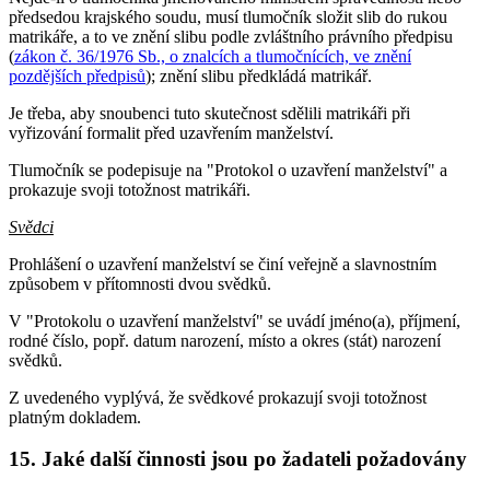
předsedou krajského soudu, musí tlumočník složit slib do rukou
matrikáře, a to ve znění slibu podle zvláštního právního předpisu
(
zákon č. 36/1976 Sb., o znalcích a tlumočnících, ve znění
pozdějších předpisů
); znění slibu předkládá matrikář.
Je třeba, aby snoubenci tuto skutečnost sdělili matrikáři při
vyřizování formalit před uzavřením manželství.
Tlumočník se podepisuje na "Protokol o uzavření manželství" a
prokazuje svoji totožnost matrikáři.
Svědci
Prohlášení o uzavření manželství se činí veřejně a slavnostním
způsobem v přítomnosti dvou svědků.
V "Protokolu o uzavření manželství" se uvádí jméno(a), příjmení,
rodné číslo, popř. datum narození, místo a okres (stát) narození
svědků.
Z uvedeného vyplývá, že svědkové prokazují svoji totožnost
platným dokladem.
15. Jaké další činnosti jsou po žadateli požadovány