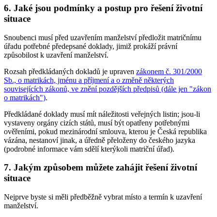
6. Jaké jsou podmínky a postup pro řešení životní
situace
Snoubenci musí před uzavřením manželství předložit matričnímu
úřadu potřebné předepsané doklady, jimiž prokáží právní
způsobilost k uzavření manželství.
Rozsah předkládaných dokladů je upraven
zákonem č. 301/2000
Sb., o matrikách, jménu a příjmení a o změně některých
souvisejících zákonů, ve znění pozdějších předpisů (dále jen "zákon
o matrikách")
.
Předkládané doklady musí mít náležitosti veřejných listin; jsou-li
vystaveny orgány cizích států, musí být opatřeny potřebnými
ověřeními, pokud mezinárodní smlouva, kterou je Česká republika
vázána, nestanoví jinak, a úředně přeloženy do českého jazyka
(podrobné informace vám sdělí kterýkoli matriční úřad).
7. Jakým způsobem můžete zahájit řešení životní
situace
Nejprve byste si měli předběžně vybrat místo a termín k uzavření
manželství.