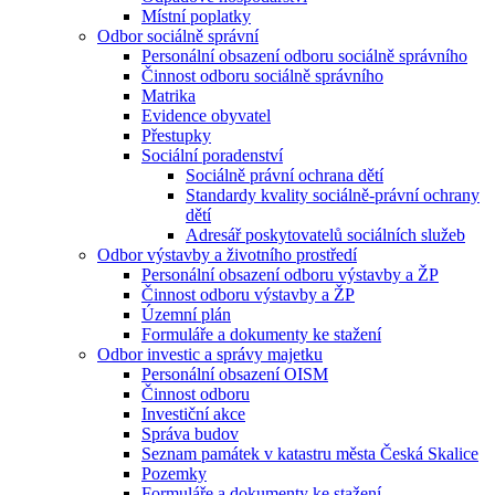
Místní poplatky
Odbor sociálně správní
Personální obsazení odboru sociálně správního
Činnost odboru sociálně správního
Matrika
Evidence obyvatel
Přestupky
Sociální poradenství
Sociálně právní ochrana dětí
Standardy kvality sociálně-právní ochrany
dětí
Adresář poskytovatelů sociálních služeb
Odbor výstavby a životního prostředí
Personální obsazení odboru výstavby a ŽP
Činnost odboru výstavby a ŽP
Územní plán
Formuláře a dokumenty ke stažení
Odbor investic a správy majetku
Personální obsazení OISM
Činnost odboru
Investiční akce
Správa budov
Seznam památek v katastru města Česká Skalice
Pozemky
Formuláře a dokumenty ke stažení