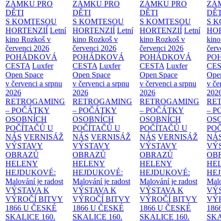
ZÁMKU PRO
ZÁMKU PRO
ZÁMKU PRO
ZÁ
DĚTI
DĚTI
DĚTI
DĚT
S KOMTESOU
S KOMTESOU
S KOMTESOU
S 
HORTENZIÍ
Letní
HORTENZIÍ
Letní
HORTENZIÍ
Letní
HOR
kino Rozkoš v
kino Rozkoš v
kino Rozkoš v
kino
červenci 2026
červenci 2026
červenci 2026
červ
POHÁDKOVÁ
POHÁDKOVÁ
POHÁDKOVÁ
PO
CESTA
Luxfer
CESTA
Luxfer
CESTA
Luxfer
CE
Open Space
Open Space
Open Space
Ope
v červenci a srpnu
v červenci a srpnu
v červenci a srpnu
v če
2026
2026
2026
202
RETROGAMING
RETROGAMING
RETROGAMING
RE
– POČÁTKY
– POČÁTKY
– POČÁTKY
– 
OSOBNÍCH
OSOBNÍCH
OSOBNÍCH
OS
POČÍTAČŮ U
POČÍTAČŮ U
POČÍTAČŮ U
PO
NÁS
VERNISÁŽ
NÁS
VERNISÁŽ
NÁS
VERNISÁŽ
NÁ
VÝSTAVY
VÝSTAVY
VÝSTAVY
VÝ
OBRAZŮ
OBRAZŮ
OBRAZŮ
OB
HELENY
HELENY
HELENY
HE
HEJDUKOVÉ:
HEJDUKOVÉ:
HEJDUKOVÉ:
HE
Malování je radost
Malování je radost
Malování je radost
Malo
VÝSTAVA K
VÝSTAVA K
VÝSTAVA K
VÝ
VÝROČÍ BITVY
VÝROČÍ BITVY
VÝROČÍ BITVY
VÝ
1866 U ČESKÉ
1866 U ČESKÉ
1866 U ČESKÉ
186
SKALICE
160.
SKALICE
160.
SKALICE
160.
SK