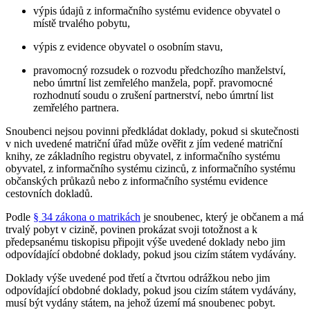
výpis údajů z informačního systému evidence obyvatel o
místě trvalého pobytu,
výpis z evidence obyvatel o osobním stavu,
pravomocný rozsudek o rozvodu předchozího manželství,
nebo úmrtní list zemřelého manžela, popř. pravomocné
rozhodnutí soudu o zrušení partnerství, nebo úmrtní list
zemřelého partnera.
Snoubenci nejsou povinni předkládat doklady, pokud si skutečnosti
v nich uvedené matriční úřad může ověřit z jím vedené matriční
knihy, ze základního registru obyvatel, z informačního systému
obyvatel, z informačního systému cizinců, z informačního systému
občanských průkazů nebo z informačního systému evidence
cestovních dokladů.
Podle
§ 34 zákona o matrikách
je snoubenec, který je občanem a má
trvalý pobyt v cizině, povinen prokázat svoji totožnost a k
předepsanému tiskopisu připojit výše uvedené doklady nebo jim
odpovídající obdobné doklady, pokud jsou cizím státem vydávány.
Doklady výše uvedené pod třetí a čtvrtou odrážkou nebo jim
odpovídající obdobné doklady, pokud jsou cizím státem vydávány,
musí být vydány státem, na jehož území má snoubenec pobyt.