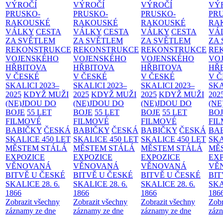
VÝROČÍ
VÝROČÍ
VÝROČÍ
VÝ
PRUSKO-
PRUSKO-
PRUSKO-
PR
RAKOUSKÉ
RAKOUSKÉ
RAKOUSKÉ
RA
VÁLKY
CESTA
VÁLKY
CESTA
VÁLKY
CESTA
VÁ
ZA SVĚTLEM
ZA SVĚTLEM
ZA SVĚTLEM
ZA
REKONSTRUKCE
REKONSTRUKCE
REKONSTRUKCE
RE
VOJENSKÉHO
VOJENSKÉHO
VOJENSKÉHO
VO
HŘBITOVA
HŘBITOVA
HŘBITOVA
HŘ
V ČESKÉ
V ČESKÉ
V ČESKÉ
V 
SKALICI 2023–
SKALICI 2023–
SKALICI 2023–
SKA
2025
KDYŽ MUŽI
2025
KDYŽ MUŽI
2025
KDYŽ MUŽI
202
(NE)JDOU DO
(NE)JDOU DO
(NE)JDOU DO
(NE
BOJE
55 LET
BOJE
55 LET
BOJE
55 LET
BO
FILMOVÉ
FILMOVÉ
FILMOVÉ
FI
BABIČKY
ČESKÁ
BABIČKY
ČESKÁ
BABIČKY
ČESKÁ
BA
SKALICE 450 LET
SKALICE 450 LET
SKALICE 450 LET
SKA
MĚSTEM
STÁLÁ
MĚSTEM
STÁLÁ
MĚSTEM
STÁLÁ
MĚ
EXPOZICE
EXPOZICE
EXPOZICE
EX
VĚNOVANÁ
VĚNOVANÁ
VĚNOVANÁ
VĚ
BITVĚ U ČESKÉ
BITVĚ U ČESKÉ
BITVĚ U ČESKÉ
BIT
SKALICE 28. 6.
SKALICE 28. 6.
SKALICE 28. 6.
SKA
1866
1866
1866
186
Zobrazit všechny
Zobrazit všechny
Zobrazit všechny
Zobr
záznamy ze dne
záznamy ze dne
záznamy ze dne
zázn