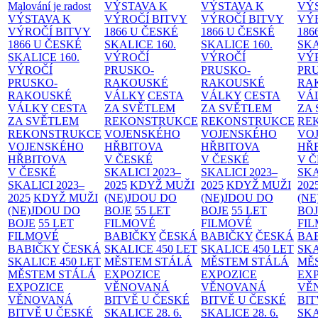
Malování je radost
VÝSTAVA K
VÝSTAVA K
VÝ
VÝSTAVA K
VÝROČÍ BITVY
VÝROČÍ BITVY
VÝ
VÝROČÍ BITVY
1866 U ČESKÉ
1866 U ČESKÉ
186
1866 U ČESKÉ
SKALICE
160.
SKALICE
160.
SK
SKALICE
160.
VÝROČÍ
VÝROČÍ
VÝ
VÝROČÍ
PRUSKO-
PRUSKO-
PR
PRUSKO-
RAKOUSKÉ
RAKOUSKÉ
RA
RAKOUSKÉ
VÁLKY
CESTA
VÁLKY
CESTA
VÁ
VÁLKY
CESTA
ZA SVĚTLEM
ZA SVĚTLEM
ZA
ZA SVĚTLEM
REKONSTRUKCE
REKONSTRUKCE
RE
REKONSTRUKCE
VOJENSKÉHO
VOJENSKÉHO
VO
VOJENSKÉHO
HŘBITOVA
HŘBITOVA
HŘ
HŘBITOVA
V ČESKÉ
V ČESKÉ
V 
V ČESKÉ
SKALICI 2023–
SKALICI 2023–
SKA
SKALICI 2023–
2025
KDYŽ MUŽI
2025
KDYŽ MUŽI
202
2025
KDYŽ MUŽI
(NE)JDOU DO
(NE)JDOU DO
(NE
(NE)JDOU DO
BOJE
55 LET
BOJE
55 LET
BO
BOJE
55 LET
FILMOVÉ
FILMOVÉ
FI
FILMOVÉ
BABIČKY
ČESKÁ
BABIČKY
ČESKÁ
BA
BABIČKY
ČESKÁ
SKALICE 450 LET
SKALICE 450 LET
SKA
SKALICE 450 LET
MĚSTEM
STÁLÁ
MĚSTEM
STÁLÁ
MĚ
MĚSTEM
STÁLÁ
EXPOZICE
EXPOZICE
EX
EXPOZICE
VĚNOVANÁ
VĚNOVANÁ
VĚ
VĚNOVANÁ
BITVĚ U ČESKÉ
BITVĚ U ČESKÉ
BIT
BITVĚ U ČESKÉ
SKALICE 28. 6.
SKALICE 28. 6.
SKA