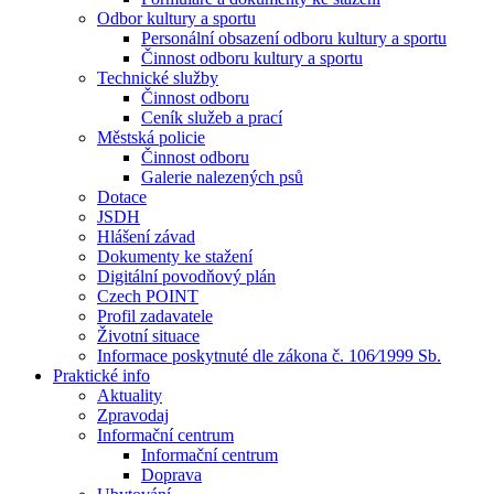
Odbor kultury a sportu
Personální obsazení odboru kultury a sportu
Činnost odboru kultury a sportu
Technické služby
Činnost odboru
Ceník služeb a prací
Městská policie
Činnost odboru
Galerie nalezených psů
Dotace
JSDH
Hlášení závad
Dokumenty ke stažení
Digitální povodňový plán
Czech POINT
Profil zadavatele
Životní situace
Informace poskytnuté dle zákona č. 106⁄1999 Sb.
Praktické info
Aktuality
Zpravodaj
Informační centrum
Informační centrum
Doprava