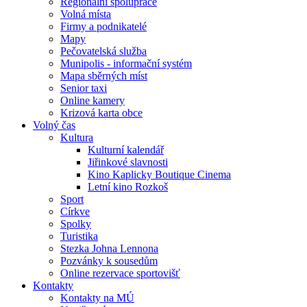
Regionální spolupráce
Volná místa
Firmy a podnikatelé
Mapy
Pečovatelská služba
Munipolis - informační systém
Mapa sběrných míst
Senior taxi
Online kamery
Krizová karta obce
Volný čas
Kultura
Kulturní kalendář
Jiřinkové slavnosti
Kino Kaplicky Boutique Cinema
Letní kino Rozkoš
Sport
Církve
Spolky
Turistika
Stezka Johna Lennona
Pozvánky k sousedům
Online rezervace sportovišť
Kontakty
Kontakty na MÚ