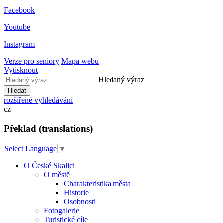
Facebook
Youtube
Instagram
Verze pro seniory
Mapa webu
Vytisknout
Hledaný výraz
Hledat
rozšířené vyhledávání
cz
Překlad (translations)
Select Language
▼
O České Skalici
O městě
Charakteristika města
Historie
Osobnosti
Fotogalerie
Turistické cíle