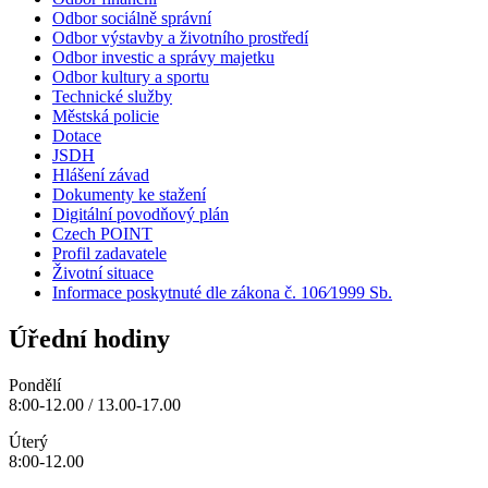
Odbor sociálně správní
Odbor výstavby a životního prostředí
Odbor investic a správy majetku
Odbor kultury a sportu
Technické služby
Městská policie
Dotace
JSDH
Hlášení závad
Dokumenty ke stažení
Digitální povodňový plán
Czech POINT
Profil zadavatele
Životní situace
Informace poskytnuté dle zákona č. 106⁄1999 Sb.
Úřední hodiny
Pondělí
8:00-12.00 / 13.00-17.00
Úterý
8:00-12.00