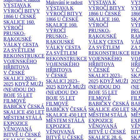
Malování je radost
VÝSTAVA K
VÝ
VÝSTAVA K
VÝSTAVA K
VÝROČÍ BITVY
VÝ
VÝROČÍ BITVY
VÝROČÍ BITVY
1866 U ČESKÉ
186
1866 U ČESKÉ
1866 U ČESKÉ
SKALICE
160.
SK
SKALICE
160.
SKALICE
160.
VÝROČÍ
VÝ
VÝROČÍ
VÝROČÍ
PRUSKO-
PR
PRUSKO-
PRUSKO-
RAKOUSKÉ
RA
RAKOUSKÉ
RAKOUSKÉ
VÁLKY
CESTA
VÁ
VÁLKY
CESTA
VÁLKY
CESTA
ZA SVĚTLEM
ZA
ZA SVĚTLEM
ZA SVĚTLEM
REKONSTRUKCE
RE
REKONSTRUKCE
REKONSTRUKCE
VOJENSKÉHO
VO
VOJENSKÉHO
VOJENSKÉHO
HŘBITOVA
HŘ
HŘBITOVA
HŘBITOVA
V ČESKÉ
V 
V ČESKÉ
V ČESKÉ
SKALICI 2023–
SKA
SKALICI 2023–
SKALICI 2023–
2025
KDYŽ MUŽI
202
2025
KDYŽ MUŽI
2025
KDYŽ MUŽI
(NE)JDOU DO
(NE
(NE)JDOU DO
(NE)JDOU DO
BOJE
55 LET
BO
BOJE
55 LET
BOJE
55 LET
FILMOVÉ
FI
FILMOVÉ
FILMOVÉ
BABIČKY
ČESKÁ
BA
BABIČKY
ČESKÁ
BABIČKY
ČESKÁ
SKALICE 450 LET
SKA
SKALICE 450 LET
SKALICE 450 LET
MĚSTEM
STÁLÁ
MĚ
MĚSTEM
STÁLÁ
MĚSTEM
STÁLÁ
EXPOZICE
EX
EXPOZICE
EXPOZICE
VĚNOVANÁ
VĚ
VĚNOVANÁ
VĚNOVANÁ
BITVĚ U ČESKÉ
BIT
BITVĚ U ČESKÉ
BITVĚ U ČESKÉ
SKALICE 28. 6.
SKA