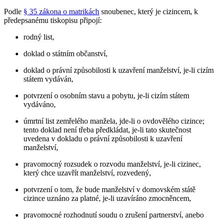
Podle
§ 35 zákona o matrikách
snoubenec, který je cizincem, k
předepsanému tiskopisu připojí:
rodný list,
doklad o státním občanství,
doklad o právní způsobilosti k uzavření manželství, je-li cizím
státem vydáván,
potvrzení o osobním stavu a pobytu, je-li cizím státem
vydáváno,
úmrtní list zemřelého manžela, jde-li o ovdovělého cizince;
tento doklad není třeba předkládat, je-li tato skutečnost
uvedena v dokladu o právní způsobilosti k uzavření
manželství,
pravomocný rozsudek o rozvodu manželství, je-li cizinec,
který chce uzavřít manželství, rozvedený,
potvrzení o tom, že bude manželství v domovském státě
cizince uznáno za platné, je-li uzavíráno zmocněncem,
pravomocné rozhodnutí soudu o zrušení partnerství, anebo