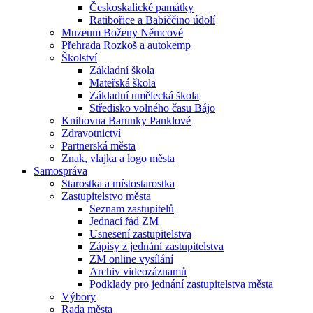
Českoskalické památky
Ratibořice a Babiččino údolí
Muzeum Boženy Němcové
Přehrada Rozkoš a autokemp
Školství
Základní škola
Mateřská škola
Základní umělecká škola
Středisko volného času Bájo
Knihovna Barunky Panklové
Zdravotnictví
Partnerská města
Znak, vlajka a logo města
Samospráva
Starostka a místostarostka
Zastupitelstvo města
Seznam zastupitelů
Jednací řád ZM
Usnesení zastupitelstva
Zápisy z jednání zastupitelstva
ZM online vysílání
Archiv videozáznamů
Podklady pro jednání zastupitelstva města
Výbory
Rada města