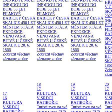
2025
KDYŽ MUŽI
2025
KDYŽ MUŽI
2025
KDYŽ MUŽI
HŘ
(NE)JDOU DO
(NE)JDOU DO
(NE)JDOU DO
V 
BOJE
55 LET
BOJE
55 LET
BOJE
55 LET
SKA
FILMOVÉ
FILMOVÉ
FILMOVÉ
202
BABIČKY
ČESKÁ
BABIČKY
ČESKÁ
BABIČKY
ČESKÁ
(NE
SKALICE 450 LET
SKALICE 450 LET
SKALICE 450 LET
BO
MĚSTEM
STÁLÁ
MĚSTEM
STÁLÁ
MĚSTEM
STÁLÁ
FI
EXPOZICE
EXPOZICE
EXPOZICE
BA
VĚNOVANÁ
VĚNOVANÁ
VĚNOVANÁ
SKA
BITVĚ U ČESKÉ
BITVĚ U ČESKÉ
BITVĚ U ČESKÉ
MĚ
SKALICE 28. 6.
SKALICE 28. 6.
SKALICE 28. 6.
EX
1866
1866
1866
VĚ
Zobrazit všechny
Zobrazit všechny
Zobrazit všechny
BIT
záznamy ze dne
záznamy ze dne
záznamy ze dne
SKA
186
Zobr
zázn
18
19
20
17
17
17
17
KULTURA
KULTURA
KU
16
V SRDCI
V SRDCI
V S
KULTURA
RATIBOŘIC
RATIBOŘIC
RAT
V SRDCI
Turisté zvou na své
Turisté zvou na své
Turi
RATIBOŘIC
akce v srpnu 2026
akce v srpnu 2026
akce