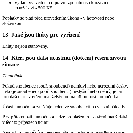
Vydání vysvědčení o právní způsobilosti k uzavření
manželství - 500 Kč
Poplatky se platí před provedením úkonu - v hotovosti nebo
složenkou.
13. Jaké jsou lhůty pro vyřízení
Lhůty nejsou stanoveny.
14. Kteří jsou další účastníci (dotčení) řešení životní
situace
Tlumočník
Pokud snoubenec (popř. snoubenci) nemluví nebo nerozumí česky,
nebo je snoubenec (popř. snoubenci) neslyšící nebo němý, je při
prohlášení o uzavření manželství nutná přítomnost tlumočníka.
Účast tlumočníka zajišťuje jeden ze snoubenců na vlastní náklady.
Bez přítomnosti tlumočníka nelze prohlášení o uzavření manželství
v těchto případech učinit.
Nejde-li o tlumočníka jmenovaného ministrem spravedlnosti nebo