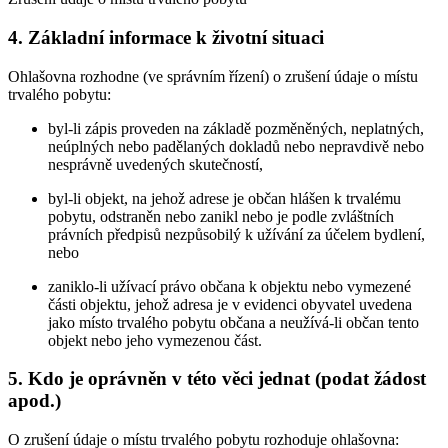
4. Základní informace k životní situaci
Ohlašovna rozhodne (ve správním řízení) o zrušení údaje o místu
trvalého pobytu:
byl-li zápis proveden na základě pozměněných, neplatných,
neúplných nebo padělaných dokladů nebo nepravdivě nebo
nesprávně uvedených skutečností,
byl-li objekt, na jehož adrese je občan hlášen k trvalému
pobytu, odstraněn nebo zanikl nebo je podle zvláštních
právních předpisů nezpůsobilý k užívání za účelem bydlení,
nebo
zaniklo-li užívací právo občana k objektu nebo vymezené
části objektu, jehož adresa je v evidenci obyvatel uvedena
jako místo trvalého pobytu občana a neužívá-li občan tento
objekt nebo jeho vymezenou část.
5. Kdo je oprávněn v této věci jednat (podat žádost
apod.)
O zrušení údaje o místu trvalého pobytu rozhoduje ohlašovna: