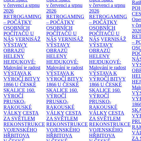
Rati
v červenci a srpnu
v červenci a srpnu
v červenci a srpnu
PO
2026
2026
2026
CE
RETROGAMING
RETROGAMING
RETROGAMING
Ope
– POČÁTKY
– POČÁTKY
– POČÁTKY
v če
OSOBNÍCH
OSOBNÍCH
OSOBNÍCH
202
POČÍTAČŮ U
POČÍTAČŮ U
POČÍTAČŮ U
RE
NÁS
VERNISÁŽ
NÁS
VERNISÁŽ
NÁS
VERNISÁŽ
– 
VÝSTAVY
VÝSTAVY
VÝSTAVY
OS
OBRAZŮ
OBRAZŮ
OBRAZŮ
PO
HELENY
HELENY
HELENY
NÁ
HEJDUKOVÉ:
HEJDUKOVÉ:
HEJDUKOVÉ:
VÝ
Malování je radost
Malování je radost
Malování je radost
OB
VÝSTAVA K
VÝSTAVA K
VÝSTAVA K
HE
VÝROČÍ BITVY
VÝROČÍ BITVY
VÝROČÍ BITVY
HE
1866 U ČESKÉ
1866 U ČESKÉ
1866 U ČESKÉ
Malo
SKALICE
160.
SKALICE
160.
SKALICE
160.
VÝ
VÝROČÍ
VÝROČÍ
VÝROČÍ
VÝ
PRUSKO-
PRUSKO-
PRUSKO-
186
RAKOUSKÉ
RAKOUSKÉ
RAKOUSKÉ
SK
VÁLKY
CESTA
VÁLKY
CESTA
VÁLKY
CESTA
VÝ
ZA SVĚTLEM
ZA SVĚTLEM
ZA SVĚTLEM
PR
REKONSTRUKCE
REKONSTRUKCE
REKONSTRUKCE
RA
VOJENSKÉHO
VOJENSKÉHO
VOJENSKÉHO
VÁ
HŘBITOVA
HŘBITOVA
HŘBITOVA
ZA