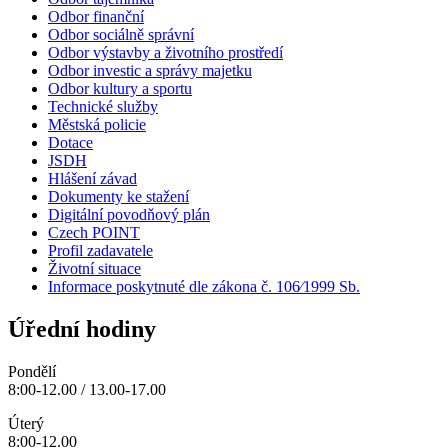
Odbor finanční
Odbor sociálně správní
Odbor výstavby a životního prostředí
Odbor investic a správy majetku
Odbor kultury a sportu
Technické služby
Městská policie
Dotace
JSDH
Hlášení závad
Dokumenty ke stažení
Digitální povodňový plán
Czech POINT
Profil zadavatele
Životní situace
Informace poskytnuté dle zákona č. 106⁄1999 Sb.
Úřední hodiny
Pondělí
8:00-12.00 / 13.00-17.00
Úterý
8:00-12.00