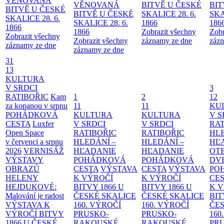
VĚNOVANÁ
VĚNOVANÁ
BITVĚ U ČESKÉ
BIT
BITVĚ U ČESKÉ
BITVĚ U ČESKÉ
SKALICE 28. 6.
SKA
SKALICE 28. 6.
SKALICE 28. 6.
1866
186
1866
1866
Zobrazit všechny
Zobr
Zobrazit všechny
Zobrazit všechny
záznamy ze dne
zázn
záznamy ze dne
záznamy ze dne
31
13
KULTURA
V SRDCI
3
RATIBOŘIC
Kam
1
2
12
za kopanou v srpnu
11
11
KU
POHÁDKOVÁ
KULTURA
KULTURA
V S
CESTA
Luxfer
V SRDCI
V SRDCI
RAT
Open Space
RATIBOŘIC
RATIBOŘIC
HLE
v červenci a srpnu
HLEDÁNÍ –
HLEDÁNÍ –
HĽ
2026
VERNISÁŽ
HĽADANIE
HĽADANIE
OT
VÝSTAVY
POHÁDKOVÁ
POHÁDKOVÁ
DV
OBRAZŮ
CESTA
VÝSTAVA
CESTA
VÝSTAVA
PO
HELENY
K VÝROČÍ
K VÝROČÍ
CE
HEJDUKOVÉ:
BITVY 1866 U
BITVY 1866 U
K 
Malování je radost
ČESKÉ SKALICE
ČESKÉ SKALICE
BIT
VÝSTAVA K
160. VÝROČÍ
160. VÝROČÍ
ČES
VÝROČÍ BITVY
PRUSKO-
PRUSKO-
160
1866 U ČESKÉ
RAKOUSKÉ
RAKOUSKÉ
PR