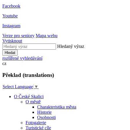
Facebook
Youtube
Instagram
Verze pro seniory
Mapa webu
Vytisknout
Hledaný výraz
Hledat
rozšířené vyhledávání
cz
Překlad (translations)
Select Language
▼
O České Skalici
O městě
Charakteristika města
Historie
Osobnosti
Fotogalerie
Turistické cíle