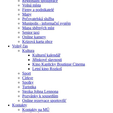
Regionální spolupráce
Volná místa
Firmy a podnikatelé
Mapy
Pečovatelská služba
Munipolis - informační systém
Mapa sběrných míst
Senior taxi
Online kamery
Krizová karta obce
Volný čas
Kultura
Kulturní kalendář
Jiřinkové slavnosti
Kino Kaplicky Boutique Cinema
Letní kino Rozkoš
Sport
Církve
Spolky
Turistika
Stezka Johna Lennona
Pozvánky k sousedům
Online rezervace sportovišť
Kontakty
Kontakty na MÚ