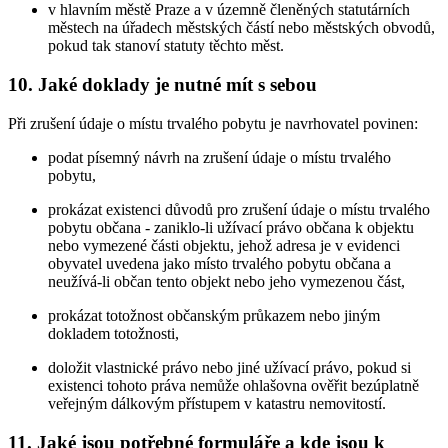
v hlavním městě Praze a v územně členěných statutárních
městech na úřadech městských částí nebo městských obvodů,
pokud tak stanoví statuty těchto měst.
10. Jaké doklady je nutné mít s sebou
Při zrušení údaje o místu trvalého pobytu je navrhovatel povinen:
podat písemný návrh na zrušení údaje o místu trvalého
pobytu,
prokázat existenci důvodů pro zrušení údaje o místu trvalého
pobytu občana - zaniklo-li užívací právo občana k objektu
nebo vymezené části objektu, jehož adresa je v evidenci
obyvatel uvedena jako místo trvalého pobytu občana a
neužívá-li občan tento objekt nebo jeho vymezenou část,
prokázat totožnost občanským průkazem nebo jiným
dokladem totožnosti,
doložit vlastnické právo nebo jiné užívací právo, pokud si
existenci tohoto práva nemůže ohlašovna ověřit bezúplatně
veřejným dálkovým přístupem v katastru nemovitostí.
11. Jaké jsou potřebné formuláře a kde jsou k