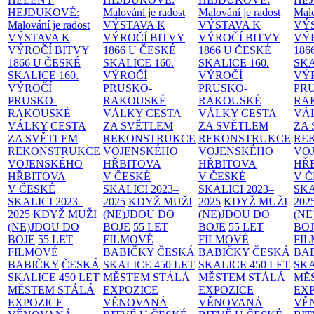
HEJDUKOVÉ:
Malování je radost
Malování je radost
Malo
Malování je radost
VÝSTAVA K
VÝSTAVA K
VÝ
VÝSTAVA K
VÝROČÍ BITVY
VÝROČÍ BITVY
VÝ
VÝROČÍ BITVY
1866 U ČESKÉ
1866 U ČESKÉ
186
1866 U ČESKÉ
SKALICE
160.
SKALICE
160.
SK
SKALICE
160.
VÝROČÍ
VÝROČÍ
VÝ
VÝROČÍ
PRUSKO-
PRUSKO-
PR
PRUSKO-
RAKOUSKÉ
RAKOUSKÉ
RA
RAKOUSKÉ
VÁLKY
CESTA
VÁLKY
CESTA
VÁ
VÁLKY
CESTA
ZA SVĚTLEM
ZA SVĚTLEM
ZA
ZA SVĚTLEM
REKONSTRUKCE
REKONSTRUKCE
RE
REKONSTRUKCE
VOJENSKÉHO
VOJENSKÉHO
VO
VOJENSKÉHO
HŘBITOVA
HŘBITOVA
HŘ
HŘBITOVA
V ČESKÉ
V ČESKÉ
V 
V ČESKÉ
SKALICI 2023–
SKALICI 2023–
SKA
SKALICI 2023–
2025
KDYŽ MUŽI
2025
KDYŽ MUŽI
202
2025
KDYŽ MUŽI
(NE)JDOU DO
(NE)JDOU DO
(NE
(NE)JDOU DO
BOJE
55 LET
BOJE
55 LET
BO
BOJE
55 LET
FILMOVÉ
FILMOVÉ
FI
FILMOVÉ
BABIČKY
ČESKÁ
BABIČKY
ČESKÁ
BA
BABIČKY
ČESKÁ
SKALICE 450 LET
SKALICE 450 LET
SKA
SKALICE 450 LET
MĚSTEM
STÁLÁ
MĚSTEM
STÁLÁ
MĚ
MĚSTEM
STÁLÁ
EXPOZICE
EXPOZICE
EX
EXPOZICE
VĚNOVANÁ
VĚNOVANÁ
VĚ