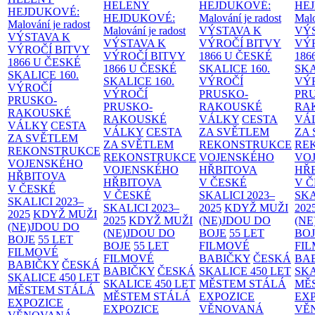
HELENY
HEJDUKOVÉ:
HE
HEJDUKOVÉ:
HEJDUKOVÉ:
Malování je radost
Malo
Malování je radost
Malování je radost
VÝSTAVA K
VÝ
VÝSTAVA K
VÝSTAVA K
VÝROČÍ BITVY
VÝ
VÝROČÍ BITVY
VÝROČÍ BITVY
1866 U ČESKÉ
186
1866 U ČESKÉ
1866 U ČESKÉ
SKALICE
160.
SK
SKALICE
160.
SKALICE
160.
VÝROČÍ
VÝ
VÝROČÍ
VÝROČÍ
PRUSKO-
PR
PRUSKO-
PRUSKO-
RAKOUSKÉ
RA
RAKOUSKÉ
RAKOUSKÉ
VÁLKY
CESTA
VÁ
VÁLKY
CESTA
VÁLKY
CESTA
ZA SVĚTLEM
ZA
ZA SVĚTLEM
ZA SVĚTLEM
REKONSTRUKCE
RE
REKONSTRUKCE
REKONSTRUKCE
VOJENSKÉHO
VO
VOJENSKÉHO
VOJENSKÉHO
HŘBITOVA
HŘ
HŘBITOVA
HŘBITOVA
V ČESKÉ
V 
V ČESKÉ
V ČESKÉ
SKALICI 2023–
SKA
SKALICI 2023–
SKALICI 2023–
2025
KDYŽ MUŽI
202
2025
KDYŽ MUŽI
2025
KDYŽ MUŽI
(NE)JDOU DO
(NE
(NE)JDOU DO
(NE)JDOU DO
BOJE
55 LET
BO
BOJE
55 LET
BOJE
55 LET
FILMOVÉ
FI
FILMOVÉ
FILMOVÉ
BABIČKY
ČESKÁ
BA
BABIČKY
ČESKÁ
BABIČKY
ČESKÁ
SKALICE 450 LET
SKA
SKALICE 450 LET
SKALICE 450 LET
MĚSTEM
STÁLÁ
MĚ
MĚSTEM
STÁLÁ
MĚSTEM
STÁLÁ
EXPOZICE
EX
EXPOZICE
EXPOZICE
VĚNOVANÁ
VĚ