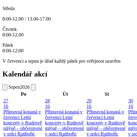
Středa
8:00-12.00 / 13.00-17.00
Čtvrtek
8:00-12.00
Pátek
8:00-12:00
V červenci a srpnu je úřad každý pátek pro veřejnost uzavřen
Kalendář akcí
Srpen
2026
Po
Út
St
27
28
29
30
16
16
16
16
Přípravná kopaná v
Přípravná kopaná v
Přípravná kopaná v
Příp
červenci
Letní
červenci
Letní
červenci
Letní
červ
koncerty v Rudrově
koncerty v Rudrově
koncerty v Rudrově
konc
mlýně – občerstvení
mlýně – občerstvení
mlýně – občerstvení
mlýn
v srdci Ratibořic
v srdci Ratibořic
v srdci Ratibořic
v sr