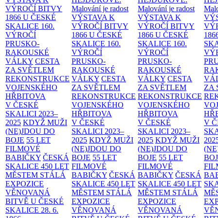
VÝROČÍ BITVY
Malování je radost
Malování je radost
Malo
1866 U ČESKÉ
VÝSTAVA K
VÝSTAVA K
VÝ
SKALICE
160.
VÝROČÍ BITVY
VÝROČÍ BITVY
VÝ
VÝROČÍ
1866 U ČESKÉ
1866 U ČESKÉ
186
PRUSKO-
SKALICE
160.
SKALICE
160.
SK
RAKOUSKÉ
VÝROČÍ
VÝROČÍ
VÝ
VÁLKY
CESTA
PRUSKO-
PRUSKO-
PR
ZA SVĚTLEM
RAKOUSKÉ
RAKOUSKÉ
RA
REKONSTRUKCE
VÁLKY
CESTA
VÁLKY
CESTA
VÁ
VOJENSKÉHO
ZA SVĚTLEM
ZA SVĚTLEM
ZA
HŘBITOVA
REKONSTRUKCE
REKONSTRUKCE
RE
V ČESKÉ
VOJENSKÉHO
VOJENSKÉHO
VO
SKALICI 2023–
HŘBITOVA
HŘBITOVA
HŘ
2025
KDYŽ MUŽI
V ČESKÉ
V ČESKÉ
V 
(NE)JDOU DO
SKALICI 2023–
SKALICI 2023–
SKA
BOJE
55 LET
2025
KDYŽ MUŽI
2025
KDYŽ MUŽI
202
FILMOVÉ
(NE)JDOU DO
(NE)JDOU DO
(NE
BABIČKY
ČESKÁ
BOJE
55 LET
BOJE
55 LET
BO
SKALICE 450 LET
FILMOVÉ
FILMOVÉ
FI
MĚSTEM
STÁLÁ
BABIČKY
ČESKÁ
BABIČKY
ČESKÁ
BA
EXPOZICE
SKALICE 450 LET
SKALICE 450 LET
SKA
VĚNOVANÁ
MĚSTEM
STÁLÁ
MĚSTEM
STÁLÁ
MĚ
BITVĚ U ČESKÉ
EXPOZICE
EXPOZICE
EX
SKALICE 28. 6.
VĚNOVANÁ
VĚNOVANÁ
VĚ