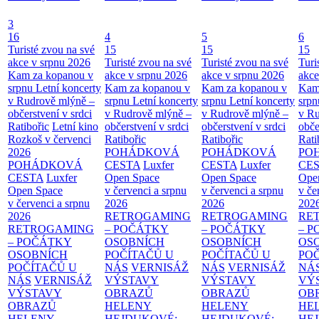
3
16
4
5
6
Turisté zvou na své
15
15
15
akce v srpnu 2026
Turisté zvou na své
Turisté zvou na své
Turi
Kam za kopanou v
akce v srpnu 2026
akce v srpnu 2026
akce
srpnu
Letní koncerty
Kam za kopanou v
Kam za kopanou v
Kam
v Rudrově mlýně –
srpnu
Letní koncerty
srpnu
Letní koncerty
srp
občerstvení v srdci
v Rudrově mlýně –
v Rudrově mlýně –
v Ru
Ratibořic
Letní kino
občerstvení v srdci
občerstvení v srdci
obče
Rozkoš v červenci
Ratibořic
Ratibořic
Rati
2026
POHÁDKOVÁ
POHÁDKOVÁ
PO
POHÁDKOVÁ
CESTA
Luxfer
CESTA
Luxfer
CE
CESTA
Luxfer
Open Space
Open Space
Ope
Open Space
v červenci a srpnu
v červenci a srpnu
v če
v červenci a srpnu
2026
2026
202
2026
RETROGAMING
RETROGAMING
RE
RETROGAMING
– POČÁTKY
– POČÁTKY
– 
– POČÁTKY
OSOBNÍCH
OSOBNÍCH
OS
OSOBNÍCH
POČÍTAČŮ U
POČÍTAČŮ U
PO
POČÍTAČŮ U
NÁS
VERNISÁŽ
NÁS
VERNISÁŽ
NÁ
NÁS
VERNISÁŽ
VÝSTAVY
VÝSTAVY
VÝ
VÝSTAVY
OBRAZŮ
OBRAZŮ
OB
OBRAZŮ
HELENY
HELENY
HE
HELENY
HEJDUKOVÉ:
HEJDUKOVÉ:
HE