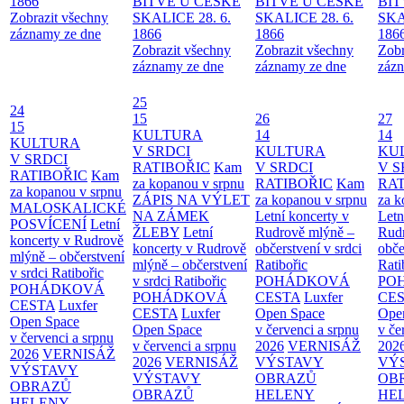
1866
BITVĚ U ČESKÉ
BITVĚ U ČESKÉ
BIT
Zobrazit všechny
SKALICE 28. 6.
SKALICE 28. 6.
SKA
záznamy ze dne
1866
1866
186
Zobrazit všechny
Zobrazit všechny
Zobr
záznamy ze dne
záznamy ze dne
zázn
25
24
15
26
27
15
KULTURA
14
14
KULTURA
V SRDCI
KULTURA
KU
V SRDCI
RATIBOŘIC
Kam
V SRDCI
V S
RATIBOŘIC
Kam
za kopanou v srpnu
RATIBOŘIC
Kam
RAT
za kopanou v srpnu
ZÁPIS NA VÝLET
za kopanou v srpnu
za k
MALOSKALICKÉ
NA ZÁMEK
Letní koncerty v
Letn
POSVÍCENÍ
Letní
ŽLEBY
Letní
Rudrově mlýně –
Rud
koncerty v Rudrově
koncerty v Rudrově
občerstvení v srdci
obče
mlýně – občerstvení
mlýně – občerstvení
Ratibořic
Rati
v srdci Ratibořic
v srdci Ratibořic
POHÁDKOVÁ
PO
POHÁDKOVÁ
POHÁDKOVÁ
CESTA
Luxfer
CE
CESTA
Luxfer
CESTA
Luxfer
Open Space
Ope
Open Space
Open Space
v červenci a srpnu
v če
v červenci a srpnu
v červenci a srpnu
2026
VERNISÁŽ
202
2026
VERNISÁŽ
2026
VERNISÁŽ
VÝSTAVY
VÝ
VÝSTAVY
VÝSTAVY
OBRAZŮ
OB
OBRAZŮ
OBRAZŮ
HELENY
HE
HELENY