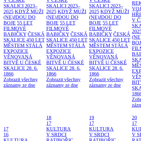
V ČESKÉ
V ČESKÉ
V ČESKÉ
RE
SKALICI 2023–
SKALICI 2023–
SKALICI 2023–
VO
2025
KDYŽ MUŽI
2025
KDYŽ MUŽI
2025
KDYŽ MUŽI
HŘ
(NE)JDOU DO
(NE)JDOU DO
(NE)JDOU DO
V 
BOJE
55 LET
BOJE
55 LET
BOJE
55 LET
SKA
FILMOVÉ
FILMOVÉ
FILMOVÉ
202
BABIČKY
ČESKÁ
BABIČKY
ČESKÁ
BABIČKY
ČESKÁ
(NE
SKALICE 450 LET
SKALICE 450 LET
SKALICE 450 LET
BO
MĚSTEM
STÁLÁ
MĚSTEM
STÁLÁ
MĚSTEM
STÁLÁ
FI
EXPOZICE
EXPOZICE
EXPOZICE
BA
VĚNOVANÁ
VĚNOVANÁ
VĚNOVANÁ
SKA
BITVĚ U ČESKÉ
BITVĚ U ČESKÉ
BITVĚ U ČESKÉ
MĚ
SKALICE 28. 6.
SKALICE 28. 6.
SKALICE 28. 6.
EX
1866
1866
1866
VĚ
Zobrazit všechny
Zobrazit všechny
Zobrazit všechny
BIT
záznamy ze dne
záznamy ze dne
záznamy ze dne
SKA
186
Zobr
zázn
18
19
20
17
17
17
17
KULTURA
KULTURA
KU
16
V SRDCI
V SRDCI
V S
KULTURA
RATIBOŘIC
RATIBOŘIC
RAT