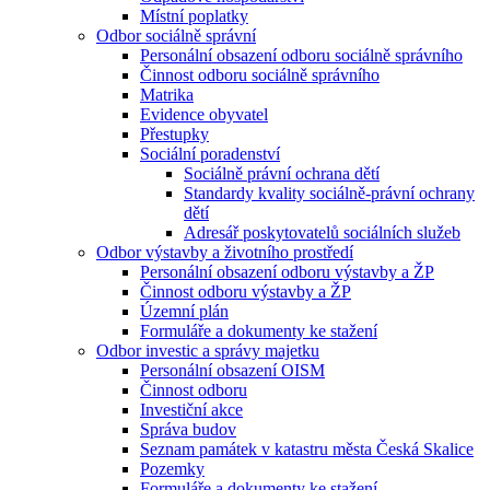
Místní poplatky
Odbor sociálně správní
Personální obsazení odboru sociálně správního
Činnost odboru sociálně správního
Matrika
Evidence obyvatel
Přestupky
Sociální poradenství
Sociálně právní ochrana dětí
Standardy kvality sociálně-právní ochrany
dětí
Adresář poskytovatelů sociálních služeb
Odbor výstavby a životního prostředí
Personální obsazení odboru výstavby a ŽP
Činnost odboru výstavby a ŽP
Územní plán
Formuláře a dokumenty ke stažení
Odbor investic a správy majetku
Personální obsazení OISM
Činnost odboru
Investiční akce
Správa budov
Seznam památek v katastru města Česká Skalice
Pozemky
Formuláře a dokumenty ke stažení