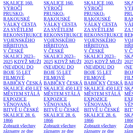
SKALICE
160.
SKALICE
160.
SKALICE
160.
SK
VÝROČÍ
VÝROČÍ
VÝROČÍ
VÝ
PRUSKO-
PRUSKO-
PRUSKO-
PR
RAKOUSKÉ
RAKOUSKÉ
RAKOUSKÉ
RA
VÁLKY
CESTA
VÁLKY
CESTA
VÁLKY
CESTA
VÁ
ZA SVĚTLEM
ZA SVĚTLEM
ZA SVĚTLEM
ZA
REKONSTRUKCE
REKONSTRUKCE
REKONSTRUKCE
RE
VOJENSKÉHO
VOJENSKÉHO
VOJENSKÉHO
VO
HŘBITOVA
HŘBITOVA
HŘBITOVA
HŘ
V ČESKÉ
V ČESKÉ
V ČESKÉ
V 
SKALICI 2023–
SKALICI 2023–
SKALICI 2023–
SKA
2025
KDYŽ MUŽI
2025
KDYŽ MUŽI
2025
KDYŽ MUŽI
202
(NE)JDOU DO
(NE)JDOU DO
(NE)JDOU DO
(NE
BOJE
55 LET
BOJE
55 LET
BOJE
55 LET
BO
FILMOVÉ
FILMOVÉ
FILMOVÉ
FI
BABIČKY
ČESKÁ
BABIČKY
ČESKÁ
BABIČKY
ČESKÁ
BA
SKALICE 450 LET
SKALICE 450 LET
SKALICE 450 LET
SKA
MĚSTEM
STÁLÁ
MĚSTEM
STÁLÁ
MĚSTEM
STÁLÁ
MĚ
EXPOZICE
EXPOZICE
EXPOZICE
EX
VĚNOVANÁ
VĚNOVANÁ
VĚNOVANÁ
VĚ
BITVĚ U ČESKÉ
BITVĚ U ČESKÉ
BITVĚ U ČESKÉ
BIT
SKALICE 28. 6.
SKALICE 28. 6.
SKALICE 28. 6.
SKA
1866
1866
1866
186
Zobrazit všechny
Zobrazit všechny
Zobrazit všechny
Zobr
záznamy ze dne
záznamy ze dne
záznamy ze dne
zázn