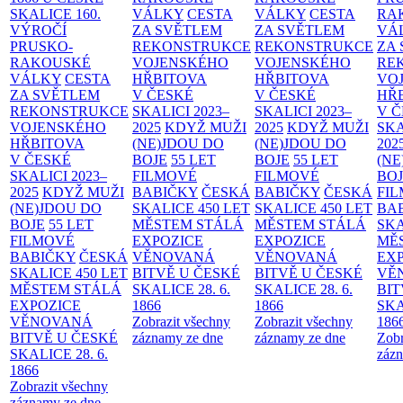
SKALICE
160.
VÁLKY
CESTA
VÁLKY
CESTA
RA
VÝROČÍ
ZA SVĚTLEM
ZA SVĚTLEM
VÁ
PRUSKO-
REKONSTRUKCE
REKONSTRUKCE
ZA
RAKOUSKÉ
VOJENSKÉHO
VOJENSKÉHO
RE
VÁLKY
CESTA
HŘBITOVA
HŘBITOVA
VO
ZA SVĚTLEM
V ČESKÉ
V ČESKÉ
HŘ
REKONSTRUKCE
SKALICI 2023–
SKALICI 2023–
V 
VOJENSKÉHO
2025
KDYŽ MUŽI
2025
KDYŽ MUŽI
SKA
HŘBITOVA
(NE)JDOU DO
(NE)JDOU DO
202
V ČESKÉ
BOJE
55 LET
BOJE
55 LET
(NE
SKALICI 2023–
FILMOVÉ
FILMOVÉ
BO
2025
KDYŽ MUŽI
BABIČKY
ČESKÁ
BABIČKY
ČESKÁ
FI
(NE)JDOU DO
SKALICE 450 LET
SKALICE 450 LET
BA
BOJE
55 LET
MĚSTEM
STÁLÁ
MĚSTEM
STÁLÁ
SKA
FILMOVÉ
EXPOZICE
EXPOZICE
MĚ
BABIČKY
ČESKÁ
VĚNOVANÁ
VĚNOVANÁ
EX
SKALICE 450 LET
BITVĚ U ČESKÉ
BITVĚ U ČESKÉ
VĚ
MĚSTEM
STÁLÁ
SKALICE 28. 6.
SKALICE 28. 6.
BIT
EXPOZICE
1866
1866
SKA
VĚNOVANÁ
Zobrazit všechny
Zobrazit všechny
186
BITVĚ U ČESKÉ
záznamy ze dne
záznamy ze dne
Zobr
SKALICE 28. 6.
zázn
1866
Zobrazit všechny
záznamy ze dne