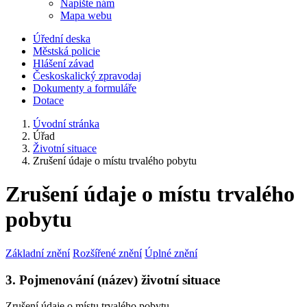
Napište nám
Mapa webu
Úřední deska
Městská policie
Hlášení závad
Českoskalický zpravodaj
Dokumenty a formuláře
Dotace
Úvodní stránka
Úřad
Životní situace
Zrušení údaje o místu trvalého pobytu
Zrušení údaje o místu trvalého
pobytu
Základní znění
Rozšířené znění
Úplné znění
3. Pojmenování (název) životní situace
Zrušení údaje o místu trvalého pobytu