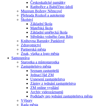
Českoskalické památky
Ratibořice a Babiččino údolí
Muzeum Boženy Němcové
Přehrada Rozkoš a autokemp
Školství
Základní škola
Mateřská škola
Základní umělecká škola
Středisko volného času Bájo
Knihovna Barunky Panklové
Zdravotnictví
Partnerská města
Znak, vlajka a logo města
Samospráva
Starostka a místostarostka
Zastupitelstvo města
Seznam zastupitelů
Jednací řád ZM
Usnesení zastupitelstva
Zápisy z jednání zastupitelstva
ZM online vysílání
Archiv videozáznamů
Podklady pro jednání zastupitelstva města
Výbory
Rada města