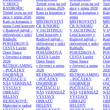
V SRDCI
Turisté zvou na své
Turisté zvou na své
Turi
RATIBOŘIC
akce v srpnu 2026
akce v srpnu 2026
akce
Turisté zvou na své
Kam za kopanou v
Kam za kopanou v
Kam
akce v srpnu 2026
srpnu
srpnu
srpn
Kam za kopanou v
MISTROVSTVÍ
MISTROVSTVÍ
MI
srpnu
Letní koncerty
ČR JUNIORŮ
ČR JUNIORŮ
ČR 
v Rudrově mlýně –
V JACHTINGU
V JACHTINGU
V 
občerstvení v srdci
Letní koncerty v
Letní koncerty v
Letn
Ratibořic
Rudrově mlýně –
Rudrově mlýně –
Rud
POHÁDKOVÁ
občerstvení v srdci
občerstvení v srdci
obče
CESTA
Luxfer
Ratibořic
Ratibořic
Rati
Open Space
POHÁDKOVÁ
POHÁDKOVÁ
PO
v červenci a srpnu
CESTA
Luxfer
CESTA
Luxfer
CE
2026
Open Space
Open Space
Ope
RETROGAMING
v červenci a srpnu
v červenci a srpnu
v če
– POČÁTKY
2026
2026
202
OSOBNÍCH
RETROGAMING
RETROGAMING
RE
POČÍTAČŮ U
– POČÁTKY
– POČÁTKY
– 
NÁS
VERNISÁŽ
OSOBNÍCH
OSOBNÍCH
OS
VÝSTAVY
POČÍTAČŮ U
POČÍTAČŮ U
PO
OBRAZŮ
NÁS
VERNISÁŽ
NÁS
VERNISÁŽ
NÁ
HELENY
VÝSTAVY
VÝSTAVY
VÝ
HEJDUKOVÉ:
OBRAZŮ
OBRAZŮ
OB
Malování je radost
HELENY
HELENY
HE
VÝSTAVA K
HEJDUKOVÉ:
HEJDUKOVÉ:
HE