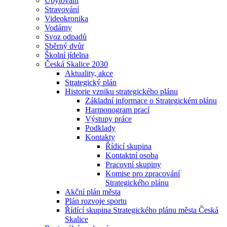
Ubytování
Stravování
Videokronika
Vodárny
Svoz odpadů
Sběrný dvůr
Školní jídelna
Česká Skalice 2030
Aktuality, akce
Strategický plán
Historie vzniku strategického plánu
Základní informace o Strategickém plánu
Harmonogram prací
Výstupy práce
Podklady
Kontakty
Řídicí skupina
Kontaktní osoba
Pracovní skupiny
Komise pro zpracování
Strategického plánu
Akční plán města
Plán rozvoje sportu
Řídící skupina Strategického plánu města Česká
Skalice