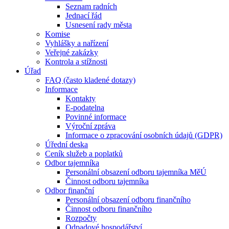
Seznam radních
Jednací řád
Usnesení rady města
Komise
Vyhlášky a nařízení
Veřejné zakázky
Kontrola a stížnosti
Úřad
FAQ (často kladené dotazy)
Informace
Kontakty
E-podatelna
Povinné informace
Výroční zpráva
Informace o zpracování osobních údajů (GDPR)
Úřední deska
Ceník služeb a poplatků
Odbor tajemníka
Personální obsazení odboru tajemníka MěÚ
Činnost odboru tajemníka
Odbor finanční
Personální obsazení odboru finančního
Činnost odboru finančního
Rozpočty
Odpadové hospodářství