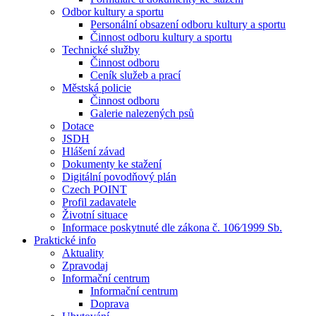
Odbor kultury a sportu
Personální obsazení odboru kultury a sportu
Činnost odboru kultury a sportu
Technické služby
Činnost odboru
Ceník služeb a prací
Městská policie
Činnost odboru
Galerie nalezených psů
Dotace
JSDH
Hlášení závad
Dokumenty ke stažení
Digitální povodňový plán
Czech POINT
Profil zadavatele
Životní situace
Informace poskytnuté dle zákona č. 106⁄1999 Sb.
Praktické info
Aktuality
Zpravodaj
Informační centrum
Informační centrum
Doprava