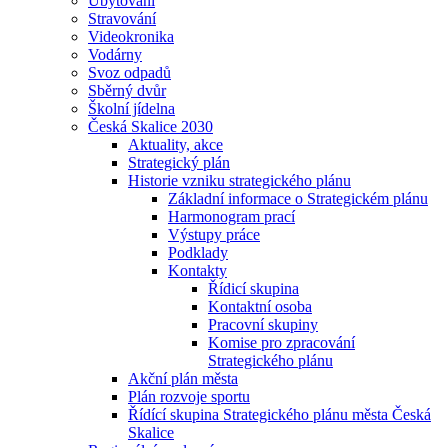
Ubytování
Stravování
Videokronika
Vodárny
Svoz odpadů
Sběrný dvůr
Školní jídelna
Česká Skalice 2030
Aktuality, akce
Strategický plán
Historie vzniku strategického plánu
Základní informace o Strategickém plánu
Harmonogram prací
Výstupy práce
Podklady
Kontakty
Řídicí skupina
Kontaktní osoba
Pracovní skupiny
Komise pro zpracování
Strategického plánu
Akční plán města
Plán rozvoje sportu
Řídící skupina Strategického plánu města Česká
Skalice