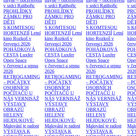
mlýně – občerstvení
mlýně – občerstvení
mlýně – občerstvení
mlýn
v srdci Ratibořic
v srdci Ratibořic
v srdci Ratibořic
v sr
PROHLÍDKY
PROHLÍDKY
PROHLÍDKY
PR
ZÁMKU PRO
ZÁMKU PRO
ZÁMKU PRO
ZÁ
DĚTI
DĚTI
DĚTI
DĚT
S KOMTESOU
S KOMTESOU
S KOMTESOU
S 
HORTENZIÍ
Letní
HORTENZIÍ
Letní
HORTENZIÍ
Letní
HOR
kino Rozkoš v
kino Rozkoš v
kino Rozkoš v
kino
červenci 2026
červenci 2026
červenci 2026
červ
POHÁDKOVÁ
POHÁDKOVÁ
POHÁDKOVÁ
PO
CESTA
Luxfer
CESTA
Luxfer
CESTA
Luxfer
CE
Open Space
Open Space
Open Space
Ope
v červenci a srpnu
v červenci a srpnu
v červenci a srpnu
v če
2026
2026
2026
202
RETROGAMING
RETROGAMING
RETROGAMING
RE
– POČÁTKY
– POČÁTKY
– POČÁTKY
– 
OSOBNÍCH
OSOBNÍCH
OSOBNÍCH
OS
POČÍTAČŮ U
POČÍTAČŮ U
POČÍTAČŮ U
PO
NÁS
VERNISÁŽ
NÁS
VERNISÁŽ
NÁS
VERNISÁŽ
NÁ
VÝSTAVY
VÝSTAVY
VÝSTAVY
VÝ
OBRAZŮ
OBRAZŮ
OBRAZŮ
OB
HELENY
HELENY
HELENY
HE
HEJDUKOVÉ:
HEJDUKOVÉ:
HEJDUKOVÉ:
HE
Malování je radost
Malování je radost
Malování je radost
Malo
VÝSTAVA K
VÝSTAVA K
VÝSTAVA K
VÝ