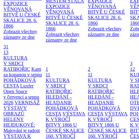
MĚSTEM
STÁLÁ
EXPOZICE
EX
EXPOZICE
EXPOZICE
VĚNOVANÁ
VĚ
VĚNOVANÁ
VĚNOVANÁ
BITVĚ U ČESKÉ
BIT
BITVĚ U ČESKÉ
BITVĚ U ČESKÉ
SKALICE 28. 6.
SKA
SKALICE 28. 6.
SKALICE 28. 6.
1866
186
1866
1866
Zobrazit všechny
Zobr
Zobrazit všechny
Zobrazit všechny
záznamy ze dne
zázn
záznamy ze dne
záznamy ze dne
31
13
KULTURA
V SRDCI
3
RATIBOŘIC
Kam
1
2
12
za kopanou v srpnu
11
11
KU
POHÁDKOVÁ
KULTURA
KULTURA
V S
CESTA
Luxfer
V SRDCI
V SRDCI
RAT
Open Space
RATIBOŘIC
RATIBOŘIC
HLE
v červenci a srpnu
HLEDÁNÍ –
HLEDÁNÍ –
HĽ
2026
VERNISÁŽ
HĽADANIE
HĽADANIE
OT
VÝSTAVY
POHÁDKOVÁ
POHÁDKOVÁ
DV
OBRAZŮ
CESTA
VÝSTAVA
CESTA
VÝSTAVA
PO
HELENY
K VÝROČÍ
K VÝROČÍ
CE
HEJDUKOVÉ:
BITVY 1866 U
BITVY 1866 U
K 
Malování je radost
ČESKÉ SKALICE
ČESKÉ SKALICE
BIT
VÝSTAVA K
160. VÝROČÍ
160. VÝROČÍ
ČES