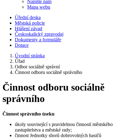
Napište nám
Mapa webu
Úřední deska
Městská policie
Hlášení závad
Českoskalický zpravodaj
Dokumenty a formuláře
Dotace
Úvodní stránka
Úřad
Odbor sociálně správní
Činnost odboru sociálně správního
Činnost odboru sociálně
správního
Činnost správního úseku
úkoly související s pravidelnou činností městského
zastupitelstva a městské rady;
činnost Jednotky sborů dobrovolných hasičů