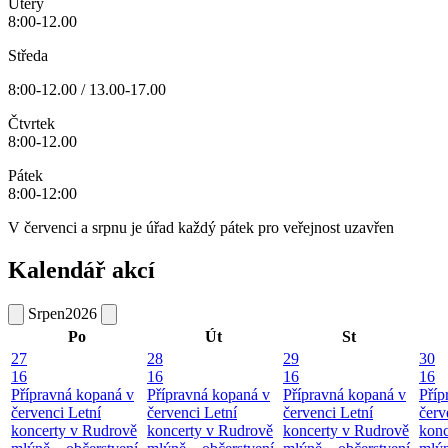
Úterý
8:00-12.00
Středa
8:00-12.00 / 13.00-17.00
Čtvrtek
8:00-12.00
Pátek
8:00-12:00
V červenci a srpnu je úřad každý pátek pro veřejnost uzavřen
Kalendář akcí
Srpen
2026
Po
Út
St
27
28
29
30
16
16
16
16
Přípravná kopaná v
Přípravná kopaná v
Přípravná kopaná v
Příp
červenci
Letní
červenci
Letní
červenci
Letní
červ
koncerty v Rudrově
koncerty v Rudrově
koncerty v Rudrově
konc