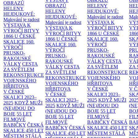
VÝSTAVY
OBRAZŮ
OB
OBRAZŮ
OBRAZŮ
HELENY
HE
HELENY
HELENY
HEJDUKOVÉ:
HE
HEJDUKOVÉ:
HEJDUKOVÉ:
Malování je radost
Malo
Malování je radost
Malování je radost
VÝSTAVA K
VÝ
VÝSTAVA K
VÝSTAVA K
VÝROČÍ BITVY
VÝ
VÝROČÍ BITVY
VÝROČÍ BITVY
1866 U ČESKÉ
186
1866 U ČESKÉ
1866 U ČESKÉ
SKALICE
160.
SK
SKALICE
160.
SKALICE
160.
VÝROČÍ
VÝ
VÝROČÍ
VÝROČÍ
PRUSKO-
PR
PRUSKO-
PRUSKO-
RAKOUSKÉ
RA
RAKOUSKÉ
RAKOUSKÉ
VÁLKY
CESTA
VÁ
VÁLKY
CESTA
VÁLKY
CESTA
ZA SVĚTLEM
ZA
ZA SVĚTLEM
ZA SVĚTLEM
REKONSTRUKCE
RE
REKONSTRUKCE
REKONSTRUKCE
VOJENSKÉHO
VO
VOJENSKÉHO
VOJENSKÉHO
HŘBITOVA
HŘ
HŘBITOVA
HŘBITOVA
V ČESKÉ
V 
V ČESKÉ
V ČESKÉ
SKALICI 2023–
SKA
SKALICI 2023–
SKALICI 2023–
2025
KDYŽ MUŽI
202
2025
KDYŽ MUŽI
2025
KDYŽ MUŽI
(NE)JDOU DO
(NE
(NE)JDOU DO
(NE)JDOU DO
BOJE
55 LET
BO
BOJE
55 LET
BOJE
55 LET
FILMOVÉ
FI
FILMOVÉ
FILMOVÉ
BABIČKY
ČESKÁ
BA
BABIČKY
ČESKÁ
BABIČKY
ČESKÁ
SKALICE 450 LET
SKA
SKALICE 450 LET
SKALICE 450 LET
MĚSTEM
STÁLÁ
MĚ
MĚSTEM
STÁLÁ