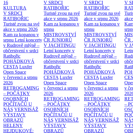
16
V SRDCI
V SRDCI
V S
KULTURA
RATIBOŘIC
RATIBOŘIC
RAT
V SRDCI
Turisté zvou na své
Turisté zvou na své
Turi
RATIBOŘIC
akce v srpnu 2026
akce v srpnu 2026
akce
Turisté zvou na své
Kam za kopanou v
Kam za kopanou v
Kam
akce v srpnu 2026
srpnu
srpnu
srpn
Kam za kopanou v
MISTROVSTVÍ
MISTROVSTVÍ
MI
srpnu
Letní koncerty
ČR JUNIORŮ
ČR JUNIORŮ
ČR 
v Rudrově mlýně –
V JACHTINGU
V JACHTINGU
V 
občerstvení v srdci
Letní koncerty v
Letní koncerty v
Letn
Ratibořic
Rudrově mlýně –
Rudrově mlýně –
Rud
POHÁDKOVÁ
občerstvení v srdci
občerstvení v srdci
obče
CESTA
Luxfer
Ratibořic
Ratibořic
Rati
Open Space
POHÁDKOVÁ
POHÁDKOVÁ
PO
v červenci a srpnu
CESTA
Luxfer
CESTA
Luxfer
CE
2026
Open Space
Open Space
Ope
RETROGAMING
v červenci a srpnu
v červenci a srpnu
v če
– POČÁTKY
2026
2026
202
OSOBNÍCH
RETROGAMING
RETROGAMING
RE
POČÍTAČŮ U
– POČÁTKY
– POČÁTKY
– 
NÁS
VERNISÁŽ
OSOBNÍCH
OSOBNÍCH
OS
VÝSTAVY
POČÍTAČŮ U
POČÍTAČŮ U
PO
OBRAZŮ
NÁS
VERNISÁŽ
NÁS
VERNISÁŽ
NÁ
HELENY
VÝSTAVY
VÝSTAVY
VÝ
HEJDUKOVÉ:
OBRAZŮ
OBRAZŮ
OB