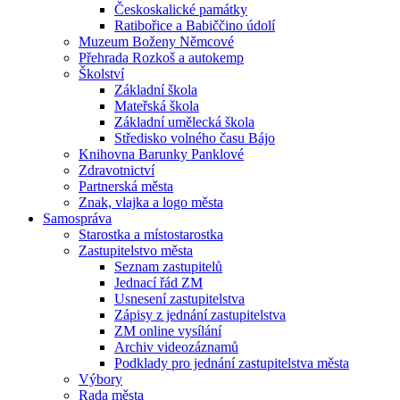
Českoskalické památky
Ratibořice a Babiččino údolí
Muzeum Boženy Němcové
Přehrada Rozkoš a autokemp
Školství
Základní škola
Mateřská škola
Základní umělecká škola
Středisko volného času Bájo
Knihovna Barunky Panklové
Zdravotnictví
Partnerská města
Znak, vlajka a logo města
Samospráva
Starostka a místostarostka
Zastupitelstvo města
Seznam zastupitelů
Jednací řád ZM
Usnesení zastupitelstva
Zápisy z jednání zastupitelstva
ZM online vysílání
Archiv videozáznamů
Podklady pro jednání zastupitelstva města
Výbory
Rada města