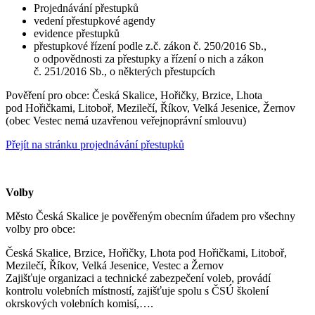
Projednávání přestupků
vedení přestupkové agendy
evidence přestupků
přestupkové řízení podle z.č. zákon č. 250/2016 Sb.,
o odpovědnosti za přestupky a řízení o nich a zákon
č. 251/2016 Sb., o některých přestupcích
Pověření pro obce: Česká Skalice, Hořičky, Brzice, Lhota
pod Hořičkami, Litoboř, Mezilečí, Říkov, Velká Jesenice, Žernov
(obec Vestec nemá uzavřenou veřejnoprávní smlouvu)
Přejít na stránku projednávání přestupků
Volby
Město Česká Skalice je pověřeným obecním úřadem pro všechny
volby pro obce:
Česká Skalice, Brzice, Hořičky, Lhota pod Hořičkami, Litoboř,
Mezilečí, Říkov, Velká Jesenice, Vestec a Žernov
Zajišťuje organizaci a technické zabezpečení voleb, provádí
kontrolu volebních místností, zajišťuje spolu s ČSÚ školení
okrskových volebních komisí,….