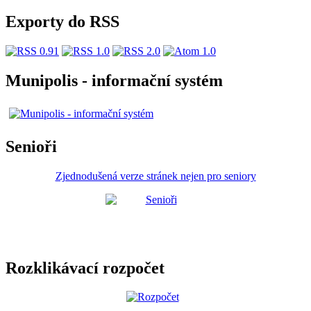
Exporty do RSS
Munipolis - informační systém
Senioři
Zjednodušená verze stránek nejen pro seniory
Rozklikávací rozpočet