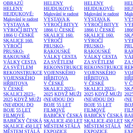
OBRAZŮ
HELENY
HELENY
HE
HELENY
HEJDUKOVÉ:
HEJDUKOVÉ:
HE
HEJDUKOVÉ:
Malování je radost
Malování je radost
Malo
Malování je radost
VÝSTAVA K
VÝSTAVA K
VÝ
VÝSTAVA K
VÝROČÍ BITVY
VÝROČÍ BITVY
VÝ
VÝROČÍ BITVY
1866 U ČESKÉ
1866 U ČESKÉ
186
1866 U ČESKÉ
SKALICE
160.
SKALICE
160.
SK
SKALICE
160.
VÝROČÍ
VÝROČÍ
VÝ
VÝROČÍ
PRUSKO-
PRUSKO-
PR
PRUSKO-
RAKOUSKÉ
RAKOUSKÉ
RA
RAKOUSKÉ
VÁLKY
CESTA
VÁLKY
CESTA
VÁ
VÁLKY
CESTA
ZA SVĚTLEM
ZA SVĚTLEM
ZA
ZA SVĚTLEM
REKONSTRUKCE
REKONSTRUKCE
RE
REKONSTRUKCE
VOJENSKÉHO
VOJENSKÉHO
VO
VOJENSKÉHO
HŘBITOVA
HŘBITOVA
HŘ
HŘBITOVA
V ČESKÉ
V ČESKÉ
V 
V ČESKÉ
SKALICI 2023–
SKALICI 2023–
SKA
SKALICI 2023–
2025
KDYŽ MUŽI
2025
KDYŽ MUŽI
202
2025
KDYŽ MUŽI
(NE)JDOU DO
(NE)JDOU DO
(NE
(NE)JDOU DO
BOJE
55 LET
BOJE
55 LET
BO
BOJE
55 LET
FILMOVÉ
FILMOVÉ
FI
FILMOVÉ
BABIČKY
ČESKÁ
BABIČKY
ČESKÁ
BA
BABIČKY
ČESKÁ
SKALICE 450 LET
SKALICE 450 LET
SKA
SKALICE 450 LET
MĚSTEM
STÁLÁ
MĚSTEM
STÁLÁ
MĚ
MĚSTEM
STÁLÁ
EXPOZICE
EXPOZICE
EX