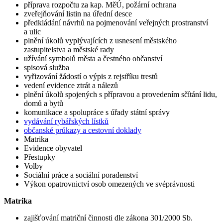
příprava rozpočtu za kap. MěÚ, požární ochrana
zveřejňování listin na úřední desce
předkládání návrhů na pojmenování veřejných prostranství
a ulic
plnění úkolů vyplývajících z usnesení městského
zastupitelstva a městské rady
užívání symbolů města a čestného občanství
spisová služba
vyřizování žádostí o výpis z rejstříku trestů
vedení evidence ztrát a nálezů
plnění úkolů spojených s přípravou a provedením sčítání lidu,
domů a bytů
komunikace a spolupráce s úřady státní správy
vydávání rybářských lístků
občanské průkazy a cestovní doklady
Matrika
Evidence obyvatel
Přestupky
Volby
Sociální práce a sociální poradenství
Výkon opatrovnictví osob omezených ve svéprávnosti
Matrika
zajišťování matriční činnosti dle zákona 301/2000 Sb.