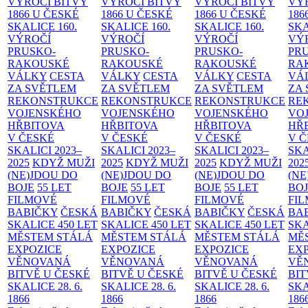
VÝROČÍ BITVY
VÝROČÍ BITVY
VÝROČÍ BITVY
VÝ
1866 U ČESKÉ
1866 U ČESKÉ
1866 U ČESKÉ
186
SKALICE
160.
SKALICE
160.
SKALICE
160.
SK
VÝROČÍ
VÝROČÍ
VÝROČÍ
VÝ
PRUSKO-
PRUSKO-
PRUSKO-
PR
RAKOUSKÉ
RAKOUSKÉ
RAKOUSKÉ
RA
VÁLKY
CESTA
VÁLKY
CESTA
VÁLKY
CESTA
VÁ
ZA SVĚTLEM
ZA SVĚTLEM
ZA SVĚTLEM
ZA
REKONSTRUKCE
REKONSTRUKCE
REKONSTRUKCE
RE
VOJENSKÉHO
VOJENSKÉHO
VOJENSKÉHO
VO
HŘBITOVA
HŘBITOVA
HŘBITOVA
HŘ
V ČESKÉ
V ČESKÉ
V ČESKÉ
V 
SKALICI 2023–
SKALICI 2023–
SKALICI 2023–
SKA
2025
KDYŽ MUŽI
2025
KDYŽ MUŽI
2025
KDYŽ MUŽI
202
(NE)JDOU DO
(NE)JDOU DO
(NE)JDOU DO
(NE
BOJE
55 LET
BOJE
55 LET
BOJE
55 LET
BO
FILMOVÉ
FILMOVÉ
FILMOVÉ
FI
BABIČKY
ČESKÁ
BABIČKY
ČESKÁ
BABIČKY
ČESKÁ
BA
SKALICE 450 LET
SKALICE 450 LET
SKALICE 450 LET
SKA
MĚSTEM
STÁLÁ
MĚSTEM
STÁLÁ
MĚSTEM
STÁLÁ
MĚ
EXPOZICE
EXPOZICE
EXPOZICE
EX
VĚNOVANÁ
VĚNOVANÁ
VĚNOVANÁ
VĚ
BITVĚ U ČESKÉ
BITVĚ U ČESKÉ
BITVĚ U ČESKÉ
BIT
SKALICE 28. 6.
SKALICE 28. 6.
SKALICE 28. 6.
SKA
1866
1866
1866
186