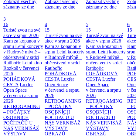
Zobrazit všechny
Zobrazit všechny
Zobrazit všechny
Zobr
záznamy ze dne
záznamy ze dne
záznamy ze dne
zázn
3
16
4
5
6
Turisté zvou na své
15
15
15
akce v srpnu 2026
Turisté zvou na své
Turisté zvou na své
Turi
Kam za kopanou v
akce v srpnu 2026
akce v srpnu 2026
akce
srpnu
Letní koncerty
Kam za kopanou v
Kam za kopanou v
Kam
v Rudrově mlýně –
srpnu
Letní koncerty
srpnu
Letní koncerty
srp
občerstvení v srdci
v Rudrově mlýně –
v Rudrově mlýně –
v Ru
Ratibořic
Letní kino
občerstvení v srdci
občerstvení v srdci
obče
Rozkoš v červenci
Ratibořic
Ratibořic
Rati
2026
POHÁDKOVÁ
POHÁDKOVÁ
PO
POHÁDKOVÁ
CESTA
Luxfer
CESTA
Luxfer
CE
CESTA
Luxfer
Open Space
Open Space
Ope
Open Space
v červenci a srpnu
v červenci a srpnu
v če
v červenci a srpnu
2026
2026
202
2026
RETROGAMING
RETROGAMING
RE
RETROGAMING
– POČÁTKY
– POČÁTKY
– 
– POČÁTKY
OSOBNÍCH
OSOBNÍCH
OS
OSOBNÍCH
POČÍTAČŮ U
POČÍTAČŮ U
PO
POČÍTAČŮ U
NÁS
VERNISÁŽ
NÁS
VERNISÁŽ
NÁ
NÁS
VERNISÁŽ
VÝSTAVY
VÝSTAVY
VÝ
VÝSTAVY
OBRAZŮ
OBRAZŮ
OB