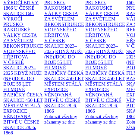
VÝROČÍ BITVY
PRUSKO-
PRUSKO-
160
1866 U ČESKÉ
RAKOUSKÉ
RAKOUSKÉ
PR
SKALICE
160.
VÁLKY
CESTA
VÁLKY
CESTA
RA
VÝROČÍ
ZA SVĚTLEM
ZA SVĚTLEM
VÁ
PRUSKO-
REKONSTRUKCE
REKONSTRUKCE
ZA
RAKOUSKÉ
VOJENSKÉHO
VOJENSKÉHO
RE
VÁLKY
CESTA
HŘBITOVA
HŘBITOVA
VO
ZA SVĚTLEM
V ČESKÉ
V ČESKÉ
HŘ
REKONSTRUKCE
SKALICI 2023–
SKALICI 2023–
V 
VOJENSKÉHO
2025
KDYŽ MUŽI
2025
KDYŽ MUŽI
SKA
HŘBITOVA
(NE)JDOU DO
(NE)JDOU DO
202
V ČESKÉ
BOJE
55 LET
BOJE
55 LET
(NE
SKALICI 2023–
FILMOVÉ
FILMOVÉ
BO
2025
KDYŽ MUŽI
BABIČKY
ČESKÁ
BABIČKY
ČESKÁ
FI
(NE)JDOU DO
SKALICE 450 LET
SKALICE 450 LET
BA
BOJE
55 LET
MĚSTEM
STÁLÁ
MĚSTEM
STÁLÁ
SKA
FILMOVÉ
EXPOZICE
EXPOZICE
MĚ
BABIČKY
ČESKÁ
VĚNOVANÁ
VĚNOVANÁ
EX
SKALICE 450 LET
BITVĚ U ČESKÉ
BITVĚ U ČESKÉ
VĚ
MĚSTEM
STÁLÁ
SKALICE 28. 6.
SKALICE 28. 6.
BIT
EXPOZICE
1866
1866
SKA
VĚNOVANÁ
Zobrazit všechny
Zobrazit všechny
186
BITVĚ U ČESKÉ
záznamy ze dne
záznamy ze dne
Zobr
SKALICE 28. 6.
zázn
1866