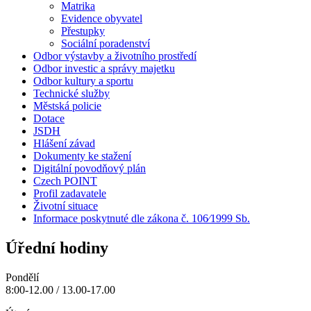
Matrika
Evidence obyvatel
Přestupky
Sociální poradenství
Odbor výstavby a životního prostředí
Odbor investic a správy majetku
Odbor kultury a sportu
Technické služby
Městská policie
Dotace
JSDH
Hlášení závad
Dokumenty ke stažení
Digitální povodňový plán
Czech POINT
Profil zadavatele
Životní situace
Informace poskytnuté dle zákona č. 106⁄1999 Sb.
Úřední hodiny
Pondělí
8:00-12.00 / 13.00-17.00