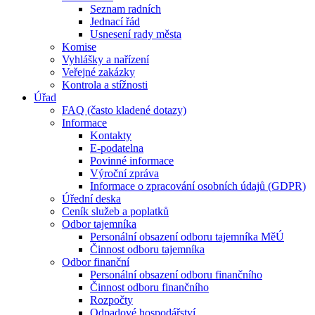
Seznam radních
Jednací řád
Usnesení rady města
Komise
Vyhlášky a nařízení
Veřejné zakázky
Kontrola a stížnosti
Úřad
FAQ (často kladené dotazy)
Informace
Kontakty
E-podatelna
Povinné informace
Výroční zpráva
Informace o zpracování osobních údajů (GDPR)
Úřední deska
Ceník služeb a poplatků
Odbor tajemníka
Personální obsazení odboru tajemníka MěÚ
Činnost odboru tajemníka
Odbor finanční
Personální obsazení odboru finančního
Činnost odboru finančního
Rozpočty
Odpadové hospodářství