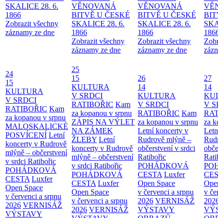
SKALICE 28. 6.
VĚNOVANÁ
VĚNOVANÁ
VĚ
1866
BITVĚ U ČESKÉ
BITVĚ U ČESKÉ
BIT
Zobrazit všechny
SKALICE 28. 6.
SKALICE 28. 6.
SKA
záznamy ze dne
1866
1866
186
Zobrazit všechny
Zobrazit všechny
Zobr
záznamy ze dne
záznamy ze dne
zázn
25
24
15
26
27
15
KULTURA
14
14
KULTURA
V SRDCI
KULTURA
KU
V SRDCI
RATIBOŘIC
Kam
V SRDCI
V S
RATIBOŘIC
Kam
za kopanou v srpnu
RATIBOŘIC
Kam
RAT
za kopanou v srpnu
ZÁPIS NA VÝLET
za kopanou v srpnu
za k
MALOSKALICKÉ
NA ZÁMEK
Letní koncerty v
Letn
POSVÍCENÍ
Letní
ŽLEBY
Letní
Rudrově mlýně –
Rud
koncerty v Rudrově
koncerty v Rudrově
občerstvení v srdci
obče
mlýně – občerstvení
mlýně – občerstvení
Ratibořic
Rati
v srdci Ratibořic
v srdci Ratibořic
POHÁDKOVÁ
PO
POHÁDKOVÁ
POHÁDKOVÁ
CESTA
Luxfer
CE
CESTA
Luxfer
CESTA
Luxfer
Open Space
Ope
Open Space
Open Space
v červenci a srpnu
v če
v červenci a srpnu
v červenci a srpnu
2026
VERNISÁŽ
202
2026
VERNISÁŽ
2026
VERNISÁŽ
VÝSTAVY
VÝ
VÝSTAVY