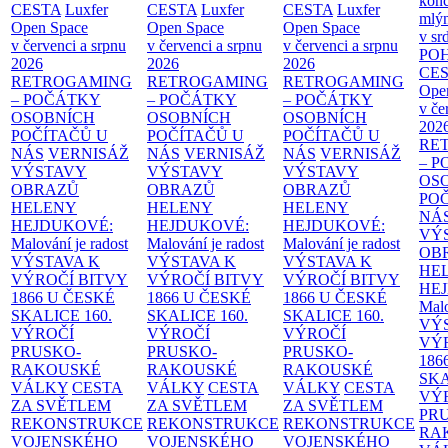
konc
CESTA
Luxfer
CESTA
Luxfer
CESTA
Luxfer
mlýn
Open Space
Open Space
Open Space
v sr
v červenci a srpnu
v červenci a srpnu
v červenci a srpnu
PO
2026
2026
2026
CE
RETROGAMING
RETROGAMING
RETROGAMING
Ope
– POČÁTKY
– POČÁTKY
– POČÁTKY
v če
OSOBNÍCH
OSOBNÍCH
OSOBNÍCH
202
POČÍTAČŮ U
POČÍTAČŮ U
POČÍTAČŮ U
RE
NÁS
VERNISÁŽ
NÁS
VERNISÁŽ
NÁS
VERNISÁŽ
– 
VÝSTAVY
VÝSTAVY
VÝSTAVY
OS
OBRAZŮ
OBRAZŮ
OBRAZŮ
PO
HELENY
HELENY
HELENY
NÁ
HEJDUKOVÉ:
HEJDUKOVÉ:
HEJDUKOVÉ:
VÝ
Malování je radost
Malování je radost
Malování je radost
OB
VÝSTAVA K
VÝSTAVA K
VÝSTAVA K
HE
VÝROČÍ BITVY
VÝROČÍ BITVY
VÝROČÍ BITVY
HE
1866 U ČESKÉ
1866 U ČESKÉ
1866 U ČESKÉ
Malo
SKALICE
160.
SKALICE
160.
SKALICE
160.
VÝ
VÝROČÍ
VÝROČÍ
VÝROČÍ
VÝ
PRUSKO-
PRUSKO-
PRUSKO-
186
RAKOUSKÉ
RAKOUSKÉ
RAKOUSKÉ
SK
VÁLKY
CESTA
VÁLKY
CESTA
VÁLKY
CESTA
VÝ
ZA SVĚTLEM
ZA SVĚTLEM
ZA SVĚTLEM
PR
REKONSTRUKCE
REKONSTRUKCE
REKONSTRUKCE
RA
VOJENSKÉHO
VOJENSKÉHO
VOJENSKÉHO