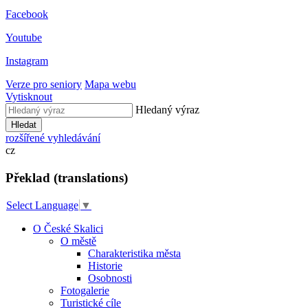
Facebook
Youtube
Instagram
Verze pro seniory
Mapa webu
Vytisknout
Hledaný výraz
Hledat
rozšířené vyhledávání
cz
Překlad (translations)
Select Language
▼
O České Skalici
O městě
Charakteristika města
Historie
Osobnosti
Fotogalerie
Turistické cíle