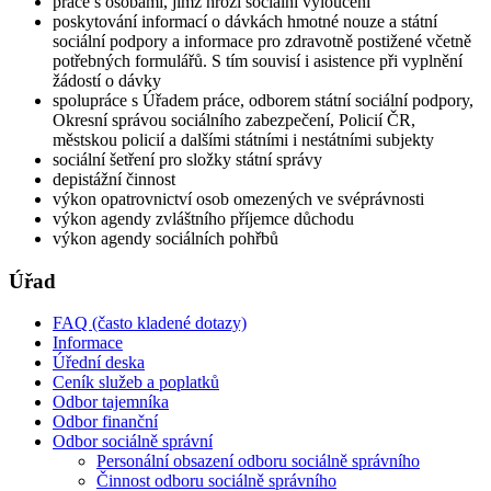
práce s osobami, jimž hrozí sociální vyloučení
poskytování informací o dávkách hmotné nouze a státní
sociální podpory a informace pro zdravotně postižené včetně
potřebných formulářů. S tím souvisí i asistence při vyplnění
žádostí o dávky
spolupráce s Úřadem práce, odborem státní sociální podpory,
Okresní správou sociálního zabezpečení, Policií ČR,
městskou policií a dalšími státními i nestátními subjekty
sociální šetření pro složky státní správy
depistážní činnost
výkon opatrovnictví osob omezených ve svéprávnosti
výkon agendy zvláštního příjemce důchodu
výkon agendy sociálních pohřbů
Úřad
FAQ (často kladené dotazy)
Informace
Úřední deska
Ceník služeb a poplatků
Odbor tajemníka
Odbor finanční
Odbor sociálně správní
Personální obsazení odboru sociálně správního
Činnost odboru sociálně správního