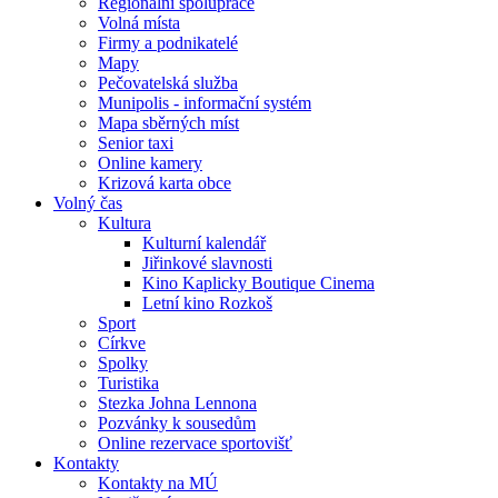
Regionální spolupráce
Volná místa
Firmy a podnikatelé
Mapy
Pečovatelská služba
Munipolis - informační systém
Mapa sběrných míst
Senior taxi
Online kamery
Krizová karta obce
Volný čas
Kultura
Kulturní kalendář
Jiřinkové slavnosti
Kino Kaplicky Boutique Cinema
Letní kino Rozkoš
Sport
Církve
Spolky
Turistika
Stezka Johna Lennona
Pozvánky k sousedům
Online rezervace sportovišť
Kontakty
Kontakty na MÚ