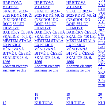
VÁ
HŘBITOVA
HŘBITOVA
HŘBITOVA
ZA
V ČESKÉ
V ČESKÉ
V ČESKÉ
RE
SKALICI 2023–
SKALICI 2023–
SKALICI 2023–
VO
2025
KDYŽ MUŽI
2025
KDYŽ MUŽI
2025
KDYŽ MUŽI
HŘ
(NE)JDOU DO
(NE)JDOU DO
(NE)JDOU DO
V 
BOJE
55 LET
BOJE
55 LET
BOJE
55 LET
SKA
FILMOVÉ
FILMOVÉ
FILMOVÉ
202
BABIČKY
ČESKÁ
BABIČKY
ČESKÁ
BABIČKY
ČESKÁ
(NE
SKALICE 450 LET
SKALICE 450 LET
SKALICE 450 LET
BO
MĚSTEM
STÁLÁ
MĚSTEM
STÁLÁ
MĚSTEM
STÁLÁ
FI
EXPOZICE
EXPOZICE
EXPOZICE
BA
VĚNOVANÁ
VĚNOVANÁ
VĚNOVANÁ
SKA
BITVĚ U ČESKÉ
BITVĚ U ČESKÉ
BITVĚ U ČESKÉ
MĚ
SKALICE 28. 6.
SKALICE 28. 6.
SKALICE 28. 6.
EX
1866
1866
1866
VĚ
Zobrazit všechny
Zobrazit všechny
Zobrazit všechny
BIT
záznamy ze dne
záznamy ze dne
záznamy ze dne
SKA
186
Zobr
zázn
18
19
20
17
17
17
17
KULTURA
KULTURA
KU