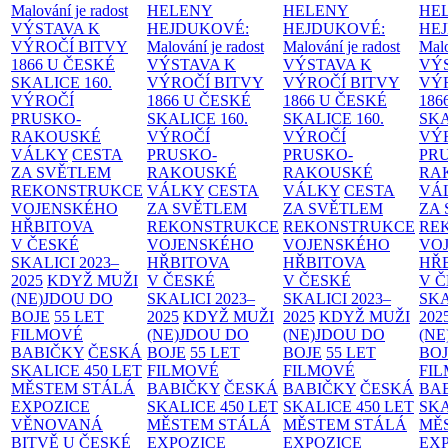
Malování je radost
HELENY
HELENY
HE
VÝSTAVA K
HEJDUKOVÉ:
HEJDUKOVÉ:
HE
VÝROČÍ BITVY
Malování je radost
Malování je radost
Malo
1866 U ČESKÉ
VÝSTAVA K
VÝSTAVA K
VÝ
SKALICE
160.
VÝROČÍ BITVY
VÝROČÍ BITVY
VÝ
VÝROČÍ
1866 U ČESKÉ
1866 U ČESKÉ
186
PRUSKO-
SKALICE
160.
SKALICE
160.
SK
RAKOUSKÉ
VÝROČÍ
VÝROČÍ
VÝ
VÁLKY
CESTA
PRUSKO-
PRUSKO-
PR
ZA SVĚTLEM
RAKOUSKÉ
RAKOUSKÉ
RA
REKONSTRUKCE
VÁLKY
CESTA
VÁLKY
CESTA
VÁ
VOJENSKÉHO
ZA SVĚTLEM
ZA SVĚTLEM
ZA
HŘBITOVA
REKONSTRUKCE
REKONSTRUKCE
RE
V ČESKÉ
VOJENSKÉHO
VOJENSKÉHO
VO
SKALICI 2023–
HŘBITOVA
HŘBITOVA
HŘ
2025
KDYŽ MUŽI
V ČESKÉ
V ČESKÉ
V 
(NE)JDOU DO
SKALICI 2023–
SKALICI 2023–
SKA
BOJE
55 LET
2025
KDYŽ MUŽI
2025
KDYŽ MUŽI
202
FILMOVÉ
(NE)JDOU DO
(NE)JDOU DO
(NE
BABIČKY
ČESKÁ
BOJE
55 LET
BOJE
55 LET
BO
SKALICE 450 LET
FILMOVÉ
FILMOVÉ
FI
MĚSTEM
STÁLÁ
BABIČKY
ČESKÁ
BABIČKY
ČESKÁ
BA
EXPOZICE
SKALICE 450 LET
SKALICE 450 LET
SKA
VĚNOVANÁ
MĚSTEM
STÁLÁ
MĚSTEM
STÁLÁ
MĚ
BITVĚ U ČESKÉ
EXPOZICE
EXPOZICE
EX