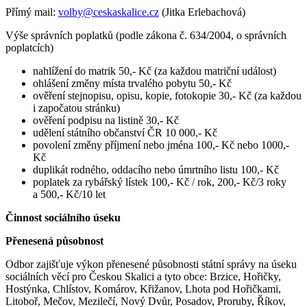
Přímý mail:
volby@ceskaskalice.cz
(Jitka Erlebachová)
Výše správních poplatků (podle zákona č. 634/2004, o správních
poplatcích)
nahlížení do matrik 50,- Kč (za každou matriční událost)
ohlášení změny místa trvalého pobytu 50,- Kč
ověření stejnopisu, opisu, kopie, fotokopie 30,- Kč (za každou
i započatou stránku)
ověření podpisu na listině 30,- Kč
udělení státního občanství ČR 10 000,- Kč
povolení změny příjmení nebo jména 100,- Kč nebo 1000,-
Kč
duplikát rodného, oddacího nebo úmrtního listu 100,- Kč
poplatek za rybářský lístek 100,- Kč / rok, 200,- Kč/3 roky
a 500,- Kč/10 let
Činnost sociálního úseku
Přenesená působnost
Odbor zajišťuje výkon přenesené působnosti státní správy na úseku
sociálních věcí pro Českou Skalici a tyto obce: Brzice, Hořičky,
Hostýnka, Chlístov, Komárov, Křižanov, Lhota pod Hořičkami,
Litoboř, Mečov, Mezilečí, Nový Dvůr, Posadov, Proruby, Říkov,