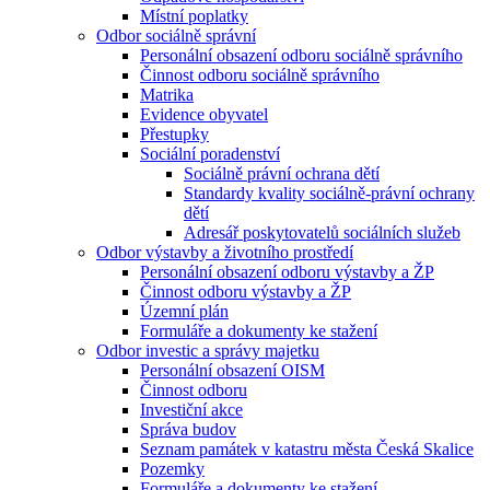
Místní poplatky
Odbor sociálně správní
Personální obsazení odboru sociálně správního
Činnost odboru sociálně správního
Matrika
Evidence obyvatel
Přestupky
Sociální poradenství
Sociálně právní ochrana dětí
Standardy kvality sociálně-právní ochrany
dětí
Adresář poskytovatelů sociálních služeb
Odbor výstavby a životního prostředí
Personální obsazení odboru výstavby a ŽP
Činnost odboru výstavby a ŽP
Územní plán
Formuláře a dokumenty ke stažení
Odbor investic a správy majetku
Personální obsazení OISM
Činnost odboru
Investiční akce
Správa budov
Seznam památek v katastru města Česká Skalice
Pozemky
Formuláře a dokumenty ke stažení