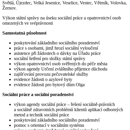
Světlá, Újezdec, Velká Jesenice, Veselice, Vestec, Větrník, Volovka,
Žernov.
Výkon státní správy na úseku sociální práce a opatrovnictví osob
omezených ve svéprávnosti
Samostatná působnost
poskytování základního sociálního poradenství
práce s osobami, jimž hrozí sociální vyloučení
asistence při žádostech o dávky na Úřadu práce
sociální šetření pro složky státní správy
výkon opatrovnictví osob svěřených do péče města
výkon agendy Určení zvláštního příjemce důchodu
zajišťování provozu pečovatelské služby
evidence žádosti o azylové byty
evidence žádosti pro bytový dům Olga
Sociální práce a sociální poradenství
výkon agendy sociální práce – řešení sociálně-právních
a sociálně zdravotních problémů klientů aplikací odborných
metod a technik sociální práce
poskytování základního sociálního poradenství
pomoc s orientací v sociálním systému