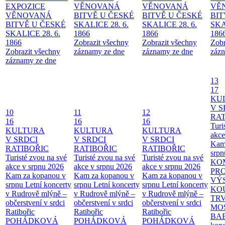
EXPOZICE
VĚNOVANÁ
VĚNOVANÁ
VĚ
VĚNOVANÁ
BITVĚ U ČESKÉ
BITVĚ U ČESKÉ
BIT
BITVĚ U ČESKÉ
SKALICE 28. 6.
SKALICE 28. 6.
SKA
SKALICE 28. 6.
1866
1866
186
1866
Zobrazit všechny
Zobrazit všechny
Zobr
Zobrazit všechny
záznamy ze dne
záznamy ze dne
zázn
záznamy ze dne
13
17
KU
V S
10
11
12
RAT
16
16
16
Turi
KULTURA
KULTURA
KULTURA
akce
V SRDCI
V SRDCI
V SRDCI
Kam
RATIBOŘIC
RATIBOŘIC
RATIBOŘIC
srpn
Turisté zvou na své
Turisté zvou na své
Turisté zvou na své
KO
akce v srpnu 2026
akce v srpnu 2026
akce v srpnu 2026
PR
Kam za kopanou v
Kam za kopanou v
Kam za kopanou v
VÝ
srpnu
Letní koncerty
srpnu
Letní koncerty
srpnu
Letní koncerty
KO
v Rudrově mlýně –
v Rudrově mlýně –
v Rudrově mlýně –
TR
občerstvení v srdci
občerstvení v srdci
občerstvení v srdci
MO
Ratibořic
Ratibořic
Ratibořic
BA
POHÁDKOVÁ
POHÁDKOVÁ
POHÁDKOVÁ