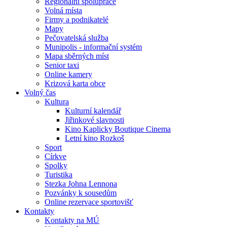
Regionální spolupráce
Volná místa
Firmy a podnikatelé
Mapy
Pečovatelská služba
Munipolis - informační systém
Mapa sběrných míst
Senior taxi
Online kamery
Krizová karta obce
Volný čas
Kultura
Kulturní kalendář
Jiřinkové slavnosti
Kino Kaplicky Boutique Cinema
Letní kino Rozkoš
Sport
Církve
Spolky
Turistika
Stezka Johna Lennona
Pozvánky k sousedům
Online rezervace sportovišť
Kontakty
Kontakty na MÚ