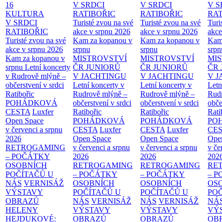
16
V SRDCI
V SRDCI
V S
KULTURA
RATIBOŘIC
RATIBOŘIC
RAT
V SRDCI
Turisté zvou na své
Turisté zvou na své
Turi
RATIBOŘIC
akce v srpnu 2026
akce v srpnu 2026
akce
Turisté zvou na své
Kam za kopanou v
Kam za kopanou v
Kam
akce v srpnu 2026
srpnu
srpnu
srpn
Kam za kopanou v
MISTROVSTVÍ
MISTROVSTVÍ
MI
srpnu
Letní koncerty
ČR JUNIORŮ
ČR JUNIORŮ
ČR 
v Rudrově mlýně –
V JACHTINGU
V JACHTINGU
V 
občerstvení v srdci
Letní koncerty v
Letní koncerty v
Letn
Ratibořic
Rudrově mlýně –
Rudrově mlýně –
Rud
POHÁDKOVÁ
občerstvení v srdci
občerstvení v srdci
obče
CESTA
Luxfer
Ratibořic
Ratibořic
Rati
Open Space
POHÁDKOVÁ
POHÁDKOVÁ
PO
v červenci a srpnu
CESTA
Luxfer
CESTA
Luxfer
CE
2026
Open Space
Open Space
Ope
RETROGAMING
v červenci a srpnu
v červenci a srpnu
v če
– POČÁTKY
2026
2026
202
OSOBNÍCH
RETROGAMING
RETROGAMING
RE
POČÍTAČŮ U
– POČÁTKY
– POČÁTKY
– 
NÁS
VERNISÁŽ
OSOBNÍCH
OSOBNÍCH
OS
VÝSTAVY
POČÍTAČŮ U
POČÍTAČŮ U
PO
OBRAZŮ
NÁS
VERNISÁŽ
NÁS
VERNISÁŽ
NÁ
HELENY
VÝSTAVY
VÝSTAVY
VÝ
HEJDUKOVÉ:
OBRAZŮ
OBRAZŮ
OB