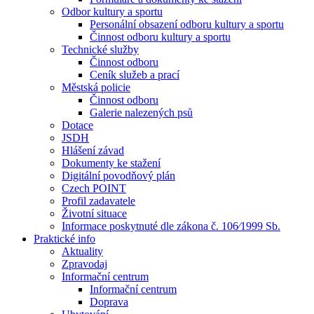
Odbor kultury a sportu
Personální obsazení odboru kultury a sportu
Činnost odboru kultury a sportu
Technické služby
Činnost odboru
Ceník služeb a prací
Městská policie
Činnost odboru
Galerie nalezených psů
Dotace
JSDH
Hlášení závad
Dokumenty ke stažení
Digitální povodňový plán
Czech POINT
Profil zadavatele
Životní situace
Informace poskytnuté dle zákona č. 106⁄1999 Sb.
Praktické info
Aktuality
Zpravodaj
Informační centrum
Informační centrum
Doprava