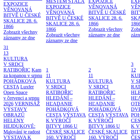
MĚSTEM
STÁLÁ
EXPOZICE
EX
EXPOZICE
EXPOZICE
VĚNOVANÁ
VĚ
VĚNOVANÁ
VĚNOVANÁ
BITVĚ U ČESKÉ
BIT
BITVĚ U ČESKÉ
BITVĚ U ČESKÉ
SKALICE 28. 6.
SKA
SKALICE 28. 6.
SKALICE 28. 6.
1866
186
1866
1866
Zobrazit všechny
Zobr
Zobrazit všechny
Zobrazit všechny
záznamy ze dne
zázn
záznamy ze dne
záznamy ze dne
31
13
KULTURA
V SRDCI
3
RATIBOŘIC
Kam
1
2
12
za kopanou v srpnu
11
11
KU
POHÁDKOVÁ
KULTURA
KULTURA
V S
CESTA
Luxfer
V SRDCI
V SRDCI
RAT
Open Space
RATIBOŘIC
RATIBOŘIC
HLE
v červenci a srpnu
HLEDÁNÍ –
HLEDÁNÍ –
HĽ
2026
VERNISÁŽ
HĽADANIE
HĽADANIE
OT
VÝSTAVY
POHÁDKOVÁ
POHÁDKOVÁ
DV
OBRAZŮ
CESTA
VÝSTAVA
CESTA
VÝSTAVA
PO
HELENY
K VÝROČÍ
K VÝROČÍ
CE
HEJDUKOVÉ:
BITVY 1866 U
BITVY 1866 U
K 
Malování je radost
ČESKÉ SKALICE
ČESKÉ SKALICE
BIT
VÝSTAVA K
160. VÝROČÍ
160. VÝROČÍ
ČES