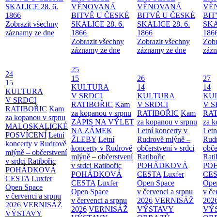
SKALICE 28. 6.
VĚNOVANÁ
VĚNOVANÁ
VĚ
1866
BITVĚ U ČESKÉ
BITVĚ U ČESKÉ
BIT
Zobrazit všechny
SKALICE 28. 6.
SKALICE 28. 6.
SKA
záznamy ze dne
1866
1866
186
Zobrazit všechny
Zobrazit všechny
Zobr
záznamy ze dne
záznamy ze dne
zázn
25
24
15
26
27
15
KULTURA
14
14
KULTURA
V SRDCI
KULTURA
KU
V SRDCI
RATIBOŘIC
Kam
V SRDCI
V S
RATIBOŘIC
Kam
za kopanou v srpnu
RATIBOŘIC
Kam
RAT
za kopanou v srpnu
ZÁPIS NA VÝLET
za kopanou v srpnu
za k
MALOSKALICKÉ
NA ZÁMEK
Letní koncerty v
Letn
POSVÍCENÍ
Letní
ŽLEBY
Letní
Rudrově mlýně –
Rud
koncerty v Rudrově
koncerty v Rudrově
občerstvení v srdci
obče
mlýně – občerstvení
mlýně – občerstvení
Ratibořic
Rati
v srdci Ratibořic
v srdci Ratibořic
POHÁDKOVÁ
PO
POHÁDKOVÁ
POHÁDKOVÁ
CESTA
Luxfer
CE
CESTA
Luxfer
CESTA
Luxfer
Open Space
Ope
Open Space
Open Space
v červenci a srpnu
v če
v červenci a srpnu
v červenci a srpnu
2026
VERNISÁŽ
202
2026
VERNISÁŽ
2026
VERNISÁŽ
VÝSTAVY
VÝ
VÝSTAVY