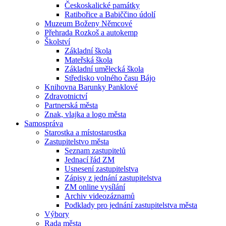
Českoskalické památky
Ratibořice a Babiččino údolí
Muzeum Boženy Němcové
Přehrada Rozkoš a autokemp
Školství
Základní škola
Mateřská škola
Základní umělecká škola
Středisko volného času Bájo
Knihovna Barunky Panklové
Zdravotnictví
Partnerská města
Znak, vlajka a logo města
Samospráva
Starostka a místostarostka
Zastupitelstvo města
Seznam zastupitelů
Jednací řád ZM
Usnesení zastupitelstva
Zápisy z jednání zastupitelstva
ZM online vysílání
Archiv videozáznamů
Podklady pro jednání zastupitelstva města
Výbory
Rada města