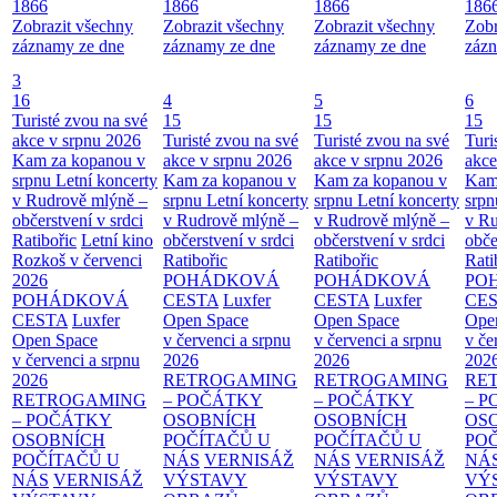
1866
1866
1866
186
Zobrazit všechny
Zobrazit všechny
Zobrazit všechny
Zobr
záznamy ze dne
záznamy ze dne
záznamy ze dne
zázn
3
16
4
5
6
Turisté zvou na své
15
15
15
akce v srpnu 2026
Turisté zvou na své
Turisté zvou na své
Turi
Kam za kopanou v
akce v srpnu 2026
akce v srpnu 2026
akce
srpnu
Letní koncerty
Kam za kopanou v
Kam za kopanou v
Kam
v Rudrově mlýně –
srpnu
Letní koncerty
srpnu
Letní koncerty
srp
občerstvení v srdci
v Rudrově mlýně –
v Rudrově mlýně –
v Ru
Ratibořic
Letní kino
občerstvení v srdci
občerstvení v srdci
obče
Rozkoš v červenci
Ratibořic
Ratibořic
Rati
2026
POHÁDKOVÁ
POHÁDKOVÁ
PO
POHÁDKOVÁ
CESTA
Luxfer
CESTA
Luxfer
CE
CESTA
Luxfer
Open Space
Open Space
Ope
Open Space
v červenci a srpnu
v červenci a srpnu
v če
v červenci a srpnu
2026
2026
202
2026
RETROGAMING
RETROGAMING
RE
RETROGAMING
– POČÁTKY
– POČÁTKY
– 
– POČÁTKY
OSOBNÍCH
OSOBNÍCH
OS
OSOBNÍCH
POČÍTAČŮ U
POČÍTAČŮ U
PO
POČÍTAČŮ U
NÁS
VERNISÁŽ
NÁS
VERNISÁŽ
NÁ
NÁS
VERNISÁŽ
VÝSTAVY
VÝSTAVY
VÝ