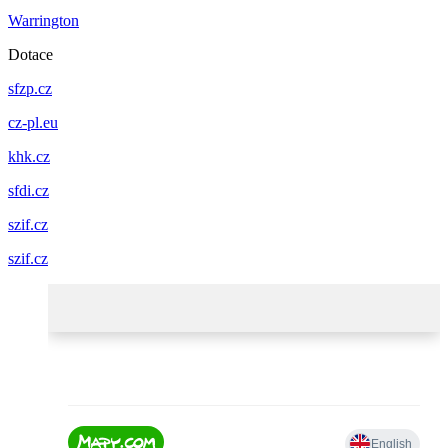
Warrington
Dotace
sfzp.cz
cz-pl.eu
khk.cz
sfdi.cz
szif.cz
szif.cz