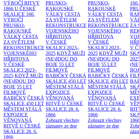
VÝROČÍ BITVY
PRUSKO-
PRUSKO-
160
1866 U ČESKÉ
RAKOUSKÉ
RAKOUSKÉ
PR
SKALICE
160.
VÁLKY
CESTA
VÁLKY
CESTA
RA
VÝROČÍ
ZA SVĚTLEM
ZA SVĚTLEM
VÁ
PRUSKO-
REKONSTRUKCE
REKONSTRUKCE
ZA
RAKOUSKÉ
VOJENSKÉHO
VOJENSKÉHO
RE
VÁLKY
CESTA
HŘBITOVA
HŘBITOVA
VO
ZA SVĚTLEM
V ČESKÉ
V ČESKÉ
HŘ
REKONSTRUKCE
SKALICI 2023–
SKALICI 2023–
V 
VOJENSKÉHO
2025
KDYŽ MUŽI
2025
KDYŽ MUŽI
SKA
HŘBITOVA
(NE)JDOU DO
(NE)JDOU DO
202
V ČESKÉ
BOJE
55 LET
BOJE
55 LET
(NE
SKALICI 2023–
FILMOVÉ
FILMOVÉ
BO
2025
KDYŽ MUŽI
BABIČKY
ČESKÁ
BABIČKY
ČESKÁ
FI
(NE)JDOU DO
SKALICE 450 LET
SKALICE 450 LET
BA
BOJE
55 LET
MĚSTEM
STÁLÁ
MĚSTEM
STÁLÁ
SKA
FILMOVÉ
EXPOZICE
EXPOZICE
MĚ
BABIČKY
ČESKÁ
VĚNOVANÁ
VĚNOVANÁ
EX
SKALICE 450 LET
BITVĚ U ČESKÉ
BITVĚ U ČESKÉ
VĚ
MĚSTEM
STÁLÁ
SKALICE 28. 6.
SKALICE 28. 6.
BIT
EXPOZICE
1866
1866
SKA
VĚNOVANÁ
Zobrazit všechny
Zobrazit všechny
186
BITVĚ U ČESKÉ
záznamy ze dne
záznamy ze dne
Zobr
SKALICE 28. 6.
zázn
1866