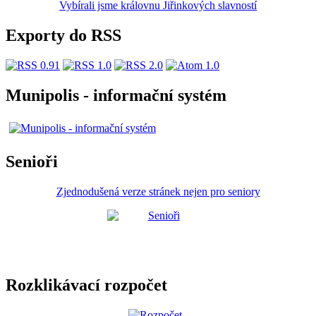
Vybírali jsme královnu Jiřinkových slavností
Exporty do RSS
Munipolis - informační systém
Senioři
Zjednodušená verze stránek nejen pro seniory
Rozklikávací rozpočet