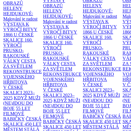
VÝSTAVY
OBRAZŮ
OB
OBRAZŮ
OBRAZŮ
HELENY
HE
HELENY
HELENY
HEJDUKOVÉ:
HE
HEJDUKOVÉ:
HEJDUKOVÉ:
Malování je radost
Malo
Malování je radost
Malování je radost
VÝSTAVA K
VÝ
VÝSTAVA K
VÝSTAVA K
VÝROČÍ BITVY
VÝ
VÝROČÍ BITVY
VÝROČÍ BITVY
1866 U ČESKÉ
186
1866 U ČESKÉ
1866 U ČESKÉ
SKALICE
160.
SK
SKALICE
160.
SKALICE
160.
VÝROČÍ
VÝ
VÝROČÍ
VÝROČÍ
PRUSKO-
PR
PRUSKO-
PRUSKO-
RAKOUSKÉ
RA
RAKOUSKÉ
RAKOUSKÉ
VÁLKY
CESTA
VÁ
VÁLKY
CESTA
VÁLKY
CESTA
ZA SVĚTLEM
ZA
ZA SVĚTLEM
ZA SVĚTLEM
REKONSTRUKCE
RE
REKONSTRUKCE
REKONSTRUKCE
VOJENSKÉHO
VO
VOJENSKÉHO
VOJENSKÉHO
HŘBITOVA
HŘ
HŘBITOVA
HŘBITOVA
V ČESKÉ
V 
V ČESKÉ
V ČESKÉ
SKALICI 2023–
SKA
SKALICI 2023–
SKALICI 2023–
2025
KDYŽ MUŽI
202
2025
KDYŽ MUŽI
2025
KDYŽ MUŽI
(NE)JDOU DO
(NE
(NE)JDOU DO
(NE)JDOU DO
BOJE
55 LET
BO
BOJE
55 LET
BOJE
55 LET
FILMOVÉ
FI
FILMOVÉ
FILMOVÉ
BABIČKY
ČESKÁ
BA
BABIČKY
ČESKÁ
BABIČKY
ČESKÁ
SKALICE 450 LET
SKA
SKALICE 450 LET
SKALICE 450 LET
MĚSTEM
STÁLÁ
MĚ
MĚSTEM
STÁLÁ