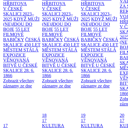
VÁ
HŘBITOVA
HŘBITOVA
HŘBITOVA
ZA
V ČESKÉ
V ČESKÉ
V ČESKÉ
RE
SKALICI 2023–
SKALICI 2023–
SKALICI 2023–
VO
2025
KDYŽ MUŽI
2025
KDYŽ MUŽI
2025
KDYŽ MUŽI
HŘ
(NE)JDOU DO
(NE)JDOU DO
(NE)JDOU DO
V 
BOJE
55 LET
BOJE
55 LET
BOJE
55 LET
SKA
FILMOVÉ
FILMOVÉ
FILMOVÉ
202
BABIČKY
ČESKÁ
BABIČKY
ČESKÁ
BABIČKY
ČESKÁ
(NE
SKALICE 450 LET
SKALICE 450 LET
SKALICE 450 LET
BO
MĚSTEM
STÁLÁ
MĚSTEM
STÁLÁ
MĚSTEM
STÁLÁ
FI
EXPOZICE
EXPOZICE
EXPOZICE
BA
VĚNOVANÁ
VĚNOVANÁ
VĚNOVANÁ
SKA
BITVĚ U ČESKÉ
BITVĚ U ČESKÉ
BITVĚ U ČESKÉ
MĚ
SKALICE 28. 6.
SKALICE 28. 6.
SKALICE 28. 6.
EX
1866
1866
1866
VĚ
Zobrazit všechny
Zobrazit všechny
Zobrazit všechny
BIT
záznamy ze dne
záznamy ze dne
záznamy ze dne
SKA
186
Zobr
zázn
18
19
20
17
17
17
17
KULTURA
KULTURA
KU