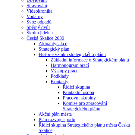
Ubytování
Stravování
Videokronika
Vodárny
Svoz odpadů
Sběrný dvůr
Školní jídelna
Česká Skalice 2030
Aktuality, akce
Strategický plán
Historie vzniku strategického plánu
Základní informace o Strategickém plánu
Harmonogram prací
Výstupy práce
Podklady
Kontakty
Řídicí skupina
Kontaktní osoba
Pracovní skupiny
Komise pro zpracování
Strategického plánu
Akční plán města
Plán rozvoje sportu
Řídící skupina Strategického plánu města Česká
Skalice