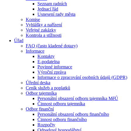
Seznam radních
Jednací řád
Usnesení rady města
Komise
Vyhlášky a nařízení
Veřejné zakázky
Kontrola a stížnosti
Úřad
FAQ (často kladené dotazy)
Informace
Kontakty
E-podatelna
Povinné informace
Výroční zpráva
Informace o zpracování osobních údajů (GDPR)
Úřední deska
Ceník služeb a poplatků
Odbor tajemníka
Personální obsazení odboru tajemníka MěÚ
Činnost odboru tajemníka
Odbor finanční
Personální obsazení odboru finančního
Činnost odboru finančního
Rozpočty
Odpadové hospodářství