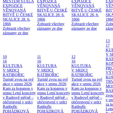
MĚSTEM
STÁLÁ
EXPOZICE
EXPOZICE
EX
EXPOZICE
VĚNOVANÁ
VĚNOVANÁ
VĚ
VĚNOVANÁ
BITVĚ U ČESKÉ
BITVĚ U ČESKÉ
BIT
BITVĚ U ČESKÉ
SKALICE 28. 6.
SKALICE 28. 6.
SKA
SKALICE 28. 6.
1866
1866
186
1866
Zobrazit všechny
Zobrazit všechny
Zobr
Zobrazit všechny
záznamy ze dne
záznamy ze dne
zázn
záznamy ze dne
13
17
KU
V S
10
11
12
RAT
16
16
16
KO
KULTURA
KULTURA
KULTURA
PR
V SRDCI
V SRDCI
V SRDCI
VÝ
RATIBOŘIC
RATIBOŘIC
RATIBOŘIC
KO
Turisté zvou na své
Turisté zvou na své
Turisté zvou na své
TR
akce v srpnu 2026
akce v srpnu 2026
akce v srpnu 2026
MO
Kam za kopanou v
Kam za kopanou v
Kam za kopanou v
BA
srpnu
Letní koncerty
srpnu
Letní koncerty
srpnu
Letní koncerty
zvou
v Rudrově mlýně –
v Rudrově mlýně –
v Rudrově mlýně –
v sr
občerstvení v srdci
občerstvení v srdci
občerstvení v srdci
za k
Ratibořic
Ratibořic
Ratibořic
Letn
POHÁDKOVÁ
POHÁDKOVÁ
POHÁDKOVÁ