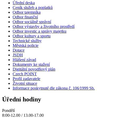
Úřední deska
Ceník služeb a poplatků
Odbor tajemníka
Odbor finanční
Odbor sociálně správní
Odbor výstavby a životního prostředí
Odbor investic a správy majetku
Odbor kultury a sportu
Technické služby
Městská policie
Dotace
JSDH
Hlášení závad
Dokumenty ke stažení
Digitální povodňový plán
Czech POINT
Profil zadavatele
Životní situace
Informace poskytnuté dle zákona č. 106⁄1999 Sb.
Úřední hodiny
Pondělí
8:00-12.00 / 13.00-17.00