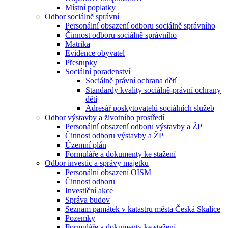
Místní poplatky
Odbor sociálně správní
Personální obsazení odboru sociálně správního
Činnost odboru sociálně správního
Matrika
Evidence obyvatel
Přestupky
Sociální poradenství
Sociálně právní ochrana dětí
Standardy kvality sociálně-právní ochrany
dětí
Adresář poskytovatelů sociálních služeb
Odbor výstavby a životního prostředí
Personální obsazení odboru výstavby a ŽP
Činnost odboru výstavby a ŽP
Územní plán
Formuláře a dokumenty ke stažení
Odbor investic a správy majetku
Personální obsazení OISM
Činnost odboru
Investiční akce
Správa budov
Seznam památek v katastru města Česká Skalice
Pozemky
Formuláře a dokumenty ke stažení