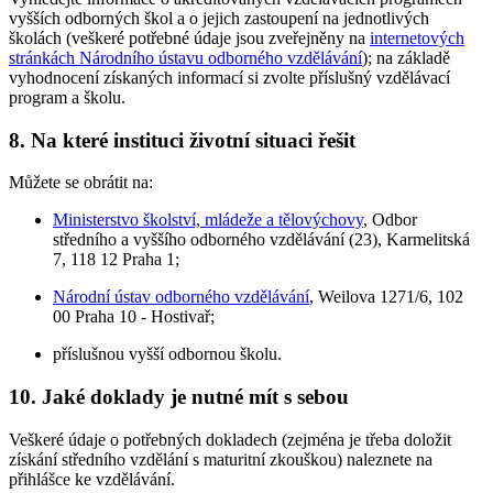
vyšších odborných škol a o jejich zastoupení na jednotlivých
školách (veškeré potřebné údaje jsou zveřejněny na
internetových
stránkách Národního ústavu odborného vzdělávání
); na základě
vyhodnocení získaných informací si zvolte příslušný vzdělávací
program a školu.
8. Na které instituci životní situaci řešit
Můžete se obrátit na:
Ministerstvo školství, mládeže a tělovýchovy
, Odbor
středního a vyššího odborného vzdělávání (23), Karmelitská
7, 118 12 Praha 1;
Národní ústav odborného vzdělávání
, Weilova 1271/6, 102
00 Praha 10 - Hostivař;
příslušnou vyšší odbornou školu.
10. Jaké doklady je nutné mít s sebou
Veškeré údaje o potřebných dokladech (zejména je třeba doložit
získání středního vzdělání s maturitní zkouškou) naleznete na
přihlášce ke vzdělávání.