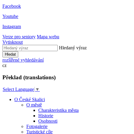
Facebook
Youtube
Instagram
Verze pro seniory
Mapa webu
Vytisknout
Hledaný výraz
Hledat
rozšířené vyhledávání
cz
Překlad (translations)
Select Language
▼
O České Skalici
O městě
Charakteristika města
Historie
Osobnosti
Fotogalerie
Turistické cíle