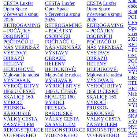
Rud
CESTA
Luxfer
CESTA
Luxfer
CESTA
Luxfer
obče
Open Space
Open Space
Open Space
Rati
v červenci a srpnu
v červenci a srpnu
v červenci a srpnu
PO
2026
2026
2026
CE
RETROGAMING
RETROGAMING
RETROGAMING
Ope
– POČÁTKY
– POČÁTKY
– POČÁTKY
v če
OSOBNÍCH
OSOBNÍCH
OSOBNÍCH
202
POČÍTAČŮ U
POČÍTAČŮ U
POČÍTAČŮ U
RE
NÁS
VERNISÁŽ
NÁS
VERNISÁŽ
NÁS
VERNISÁŽ
– 
VÝSTAVY
VÝSTAVY
VÝSTAVY
OS
OBRAZŮ
OBRAZŮ
OBRAZŮ
PO
HELENY
HELENY
HELENY
NÁ
HEJDUKOVÉ:
HEJDUKOVÉ:
HEJDUKOVÉ:
VÝ
Malování je radost
Malování je radost
Malování je radost
OB
VÝSTAVA K
VÝSTAVA K
VÝSTAVA K
HE
VÝROČÍ BITVY
VÝROČÍ BITVY
VÝROČÍ BITVY
HE
1866 U ČESKÉ
1866 U ČESKÉ
1866 U ČESKÉ
Malo
SKALICE
160.
SKALICE
160.
SKALICE
160.
VÝ
VÝROČÍ
VÝROČÍ
VÝROČÍ
VÝ
PRUSKO-
PRUSKO-
PRUSKO-
186
RAKOUSKÉ
RAKOUSKÉ
RAKOUSKÉ
SK
VÁLKY
CESTA
VÁLKY
CESTA
VÁLKY
CESTA
VÝ
ZA SVĚTLEM
ZA SVĚTLEM
ZA SVĚTLEM
PR
REKONSTRUKCE
REKONSTRUKCE
REKONSTRUKCE
RA
VOJENSKÉHO
VOJENSKÉHO
VOJENSKÉHO