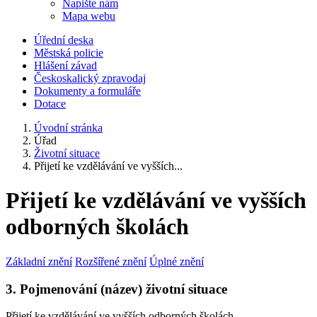
Napište nám
Mapa webu
Úřední deska
Městská policie
Hlášení závad
Českoskalický zpravodaj
Dokumenty a formuláře
Dotace
Úvodní stránka
Úřad
Životní situace
Přijetí ke vzdělávání ve vyšších...
Přijetí ke vzdělávání ve vyšších
odborných školách
Základní znění
Rozšířené znění
Úplné znění
3. Pojmenování (název) životní situace
Přijetí ke vzdělávání ve vyšších odborných školách