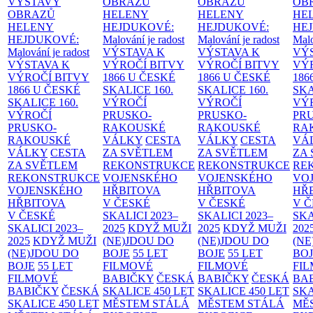
VÝSTAVY
OBRAZŮ
OBRAZŮ
OB
OBRAZŮ
HELENY
HELENY
HE
HELENY
HEJDUKOVÉ:
HEJDUKOVÉ:
HE
HEJDUKOVÉ:
Malování je radost
Malování je radost
Malo
Malování je radost
VÝSTAVA K
VÝSTAVA K
VÝ
VÝSTAVA K
VÝROČÍ BITVY
VÝROČÍ BITVY
VÝ
VÝROČÍ BITVY
1866 U ČESKÉ
1866 U ČESKÉ
186
1866 U ČESKÉ
SKALICE
160.
SKALICE
160.
SK
SKALICE
160.
VÝROČÍ
VÝROČÍ
VÝ
VÝROČÍ
PRUSKO-
PRUSKO-
PR
PRUSKO-
RAKOUSKÉ
RAKOUSKÉ
RA
RAKOUSKÉ
VÁLKY
CESTA
VÁLKY
CESTA
VÁ
VÁLKY
CESTA
ZA SVĚTLEM
ZA SVĚTLEM
ZA
ZA SVĚTLEM
REKONSTRUKCE
REKONSTRUKCE
RE
REKONSTRUKCE
VOJENSKÉHO
VOJENSKÉHO
VO
VOJENSKÉHO
HŘBITOVA
HŘBITOVA
HŘ
HŘBITOVA
V ČESKÉ
V ČESKÉ
V 
V ČESKÉ
SKALICI 2023–
SKALICI 2023–
SKA
SKALICI 2023–
2025
KDYŽ MUŽI
2025
KDYŽ MUŽI
202
2025
KDYŽ MUŽI
(NE)JDOU DO
(NE)JDOU DO
(NE
(NE)JDOU DO
BOJE
55 LET
BOJE
55 LET
BO
BOJE
55 LET
FILMOVÉ
FILMOVÉ
FI
FILMOVÉ
BABIČKY
ČESKÁ
BABIČKY
ČESKÁ
BA
BABIČKY
ČESKÁ
SKALICE 450 LET
SKALICE 450 LET
SKA
SKALICE 450 LET
MĚSTEM
STÁLÁ
MĚSTEM
STÁLÁ
MĚ