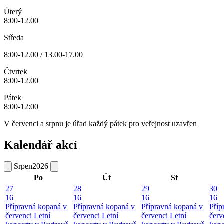
Úterý
8:00-12.00
Středa
8:00-12.00 / 13.00-17.00
Čtvrtek
8:00-12.00
Pátek
8:00-12:00
V červenci a srpnu je úřad každý pátek pro veřejnost uzavřen
Kalendář akcí
Srpen
2026
Po
Út
St
27
28
29
30
16
16
16
16
Přípravná kopaná v
Přípravná kopaná v
Přípravná kopaná v
Příp
červenci
Letní
červenci
Letní
červenci
Letní
červ