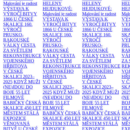
Malování je radost
HELENY
HELENY
HE
VÝSTAVA K
HEJDUKOVÉ:
HEJDUKOVÉ:
HE
VÝROČÍ BITVY
Malování je radost
Malování je radost
Malo
1866 U ČESKÉ
VÝSTAVA K
VÝSTAVA K
VÝ
SKALICE
160.
VÝROČÍ BITVY
VÝROČÍ BITVY
VÝ
VÝROČÍ
1866 U ČESKÉ
1866 U ČESKÉ
186
PRUSKO-
SKALICE
160.
SKALICE
160.
SK
RAKOUSKÉ
VÝROČÍ
VÝROČÍ
VÝ
VÁLKY
CESTA
PRUSKO-
PRUSKO-
PR
ZA SVĚTLEM
RAKOUSKÉ
RAKOUSKÉ
RA
REKONSTRUKCE
VÁLKY
CESTA
VÁLKY
CESTA
VÁ
VOJENSKÉHO
ZA SVĚTLEM
ZA SVĚTLEM
ZA
HŘBITOVA
REKONSTRUKCE
REKONSTRUKCE
RE
V ČESKÉ
VOJENSKÉHO
VOJENSKÉHO
VO
SKALICI 2023–
HŘBITOVA
HŘBITOVA
HŘ
2025
KDYŽ MUŽI
V ČESKÉ
V ČESKÉ
V 
(NE)JDOU DO
SKALICI 2023–
SKALICI 2023–
SKA
BOJE
55 LET
2025
KDYŽ MUŽI
2025
KDYŽ MUŽI
202
FILMOVÉ
(NE)JDOU DO
(NE)JDOU DO
(NE
BABIČKY
ČESKÁ
BOJE
55 LET
BOJE
55 LET
BO
SKALICE 450 LET
FILMOVÉ
FILMOVÉ
FI
MĚSTEM
STÁLÁ
BABIČKY
ČESKÁ
BABIČKY
ČESKÁ
BA
EXPOZICE
SKALICE 450 LET
SKALICE 450 LET
SKA
VĚNOVANÁ
MĚSTEM
STÁLÁ
MĚSTEM
STÁLÁ
MĚ
BITVĚ U ČESKÉ
EXPOZICE
EXPOZICE
EX