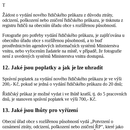
T
Žádost o vydání nového řidičského průkazu z důvodu ztráty,
odcizení, poškození nebo zničení řidičského průkazu, je tisknuta z
registru řidičů na obecním úřadu obce s rozšířenou působností.
Fotografie pro potřeby vydání řidičského průkazu, je zajišťována u
obecního úřadu obce s rozšířenou působností, a to buď
prostřednictvím agendových informačních systémů Ministerstva
vnitra, nebo vyfocením žadatele na místě, v případě, že fotografie
není z uvedených systémů Ministerstva vnitra dostupná.
12. Jaké jsou poplatky a jak je lze uhradit
Správní poplatek za vydání nového řidičského průkazu je ve výši
200,- Kč, pokud se jedná o vydání řidičského průkazu do 20 dnů;
Řidičský průkaz je možné vydat i ve lhůtě kratší, tj. do 5 pracovních
dnů, je stanoven správní poplatek ve výši 700,- Kč.
13. Jaké jsou lhůty pro vyřízení
Obecní úřad obce s rozšířenou působností vydá „Potvrzení o
oznámení ztráty, odcizení, poškození nebo zničení ŘP", které jako