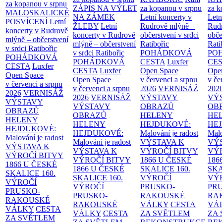
za kopanou v srpnu
ZÁPIS NA VÝLET
za kopanou v srpnu
za k
MALOSKALICKÉ
NA ZÁMEK
Letní koncerty v
Letn
POSVÍCENÍ
Letní
ŽLEBY
Letní
Rudrově mlýně –
Rud
koncerty v Rudrově
koncerty v Rudrově
občerstvení v srdci
obče
mlýně – občerstvení
mlýně – občerstvení
Ratibořic
Rati
v srdci Ratibořic
v srdci Ratibořic
POHÁDKOVÁ
PO
POHÁDKOVÁ
POHÁDKOVÁ
CESTA
Luxfer
CE
CESTA
Luxfer
CESTA
Luxfer
Open Space
Ope
Open Space
Open Space
v červenci a srpnu
v če
v červenci a srpnu
v červenci a srpnu
2026
VERNISÁŽ
202
2026
VERNISÁŽ
2026
VERNISÁŽ
VÝSTAVY
VÝ
VÝSTAVY
VÝSTAVY
OBRAZŮ
OB
OBRAZŮ
OBRAZŮ
HELENY
HE
HELENY
HELENY
HEJDUKOVÉ:
HE
HEJDUKOVÉ:
HEJDUKOVÉ:
Malování je radost
Malo
Malování je radost
Malování je radost
VÝSTAVA K
VÝ
VÝSTAVA K
VÝSTAVA K
VÝROČÍ BITVY
VÝ
VÝROČÍ BITVY
VÝROČÍ BITVY
1866 U ČESKÉ
186
1866 U ČESKÉ
1866 U ČESKÉ
SKALICE
160.
SK
SKALICE
160.
SKALICE
160.
VÝROČÍ
VÝ
VÝROČÍ
VÝROČÍ
PRUSKO-
PR
PRUSKO-
PRUSKO-
RAKOUSKÉ
RA
RAKOUSKÉ
RAKOUSKÉ
VÁLKY
CESTA
VÁ
VÁLKY
CESTA
VÁLKY
CESTA
ZA SVĚTLEM
ZA
ZA SVĚTLEM