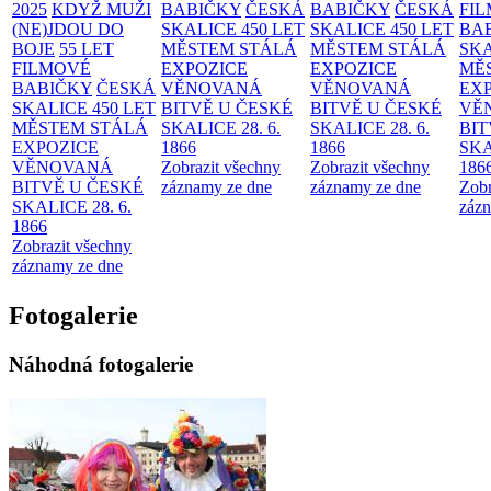
2025
KDYŽ MUŽI
BABIČKY
ČESKÁ
BABIČKY
ČESKÁ
FI
(NE)JDOU DO
SKALICE 450 LET
SKALICE 450 LET
BA
BOJE
55 LET
MĚSTEM
STÁLÁ
MĚSTEM
STÁLÁ
SKA
FILMOVÉ
EXPOZICE
EXPOZICE
MĚ
BABIČKY
ČESKÁ
VĚNOVANÁ
VĚNOVANÁ
EX
SKALICE 450 LET
BITVĚ U ČESKÉ
BITVĚ U ČESKÉ
VĚ
MĚSTEM
STÁLÁ
SKALICE 28. 6.
SKALICE 28. 6.
BIT
EXPOZICE
1866
1866
SKA
VĚNOVANÁ
Zobrazit všechny
Zobrazit všechny
186
BITVĚ U ČESKÉ
záznamy ze dne
záznamy ze dne
Zobr
SKALICE 28. 6.
zázn
1866
Zobrazit všechny
záznamy ze dne
Fotogalerie
Náhodná fotogalerie