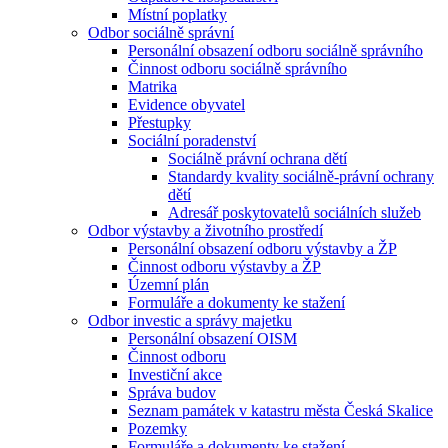
Místní poplatky
Odbor sociálně správní
Personální obsazení odboru sociálně správního
Činnost odboru sociálně správního
Matrika
Evidence obyvatel
Přestupky
Sociální poradenství
Sociálně právní ochrana dětí
Standardy kvality sociálně-právní ochrany
dětí
Adresář poskytovatelů sociálních služeb
Odbor výstavby a životního prostředí
Personální obsazení odboru výstavby a ŽP
Činnost odboru výstavby a ŽP
Územní plán
Formuláře a dokumenty ke stažení
Odbor investic a správy majetku
Personální obsazení OISM
Činnost odboru
Investiční akce
Správa budov
Seznam památek v katastru města Česká Skalice
Pozemky
Formuláře a dokumenty ke stažení