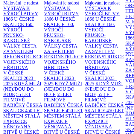
VÝ
Malování je radost
Malování je radost
Malování je radost
OB
VÝSTAVA K
VÝSTAVA K
VÝSTAVA K
HE
VÝROČÍ BITVY
VÝROČÍ BITVY
VÝROČÍ BITVY
HE
1866 U ČESKÉ
1866 U ČESKÉ
1866 U ČESKÉ
Malo
SKALICE
160.
SKALICE
160.
SKALICE
160.
VÝ
VÝROČÍ
VÝROČÍ
VÝROČÍ
VÝ
PRUSKO-
PRUSKO-
PRUSKO-
186
RAKOUSKÉ
RAKOUSKÉ
RAKOUSKÉ
SK
VÁLKY
CESTA
VÁLKY
CESTA
VÁLKY
CESTA
VÝ
ZA SVĚTLEM
ZA SVĚTLEM
ZA SVĚTLEM
PR
REKONSTRUKCE
REKONSTRUKCE
REKONSTRUKCE
RA
VOJENSKÉHO
VOJENSKÉHO
VOJENSKÉHO
VÁ
HŘBITOVA
HŘBITOVA
HŘBITOVA
ZA
V ČESKÉ
V ČESKÉ
V ČESKÉ
RE
SKALICI 2023–
SKALICI 2023–
SKALICI 2023–
VO
2025
KDYŽ MUŽI
2025
KDYŽ MUŽI
2025
KDYŽ MUŽI
HŘ
(NE)JDOU DO
(NE)JDOU DO
(NE)JDOU DO
V 
BOJE
55 LET
BOJE
55 LET
BOJE
55 LET
SKA
FILMOVÉ
FILMOVÉ
FILMOVÉ
202
BABIČKY
ČESKÁ
BABIČKY
ČESKÁ
BABIČKY
ČESKÁ
(NE
SKALICE 450 LET
SKALICE 450 LET
SKALICE 450 LET
BO
MĚSTEM
STÁLÁ
MĚSTEM
STÁLÁ
MĚSTEM
STÁLÁ
FI
EXPOZICE
EXPOZICE
EXPOZICE
BA
VĚNOVANÁ
VĚNOVANÁ
VĚNOVANÁ
SKA
BITVĚ U ČESKÉ
BITVĚ U ČESKÉ
BITVĚ U ČESKÉ