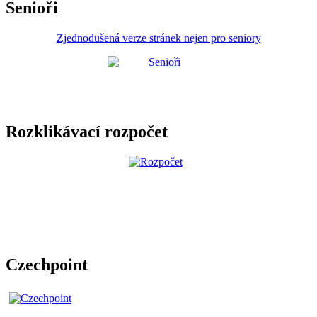
Senioři
Zjednodušená verze stránek nejen pro seniory
Rozklikávací rozpočet
Czechpoint