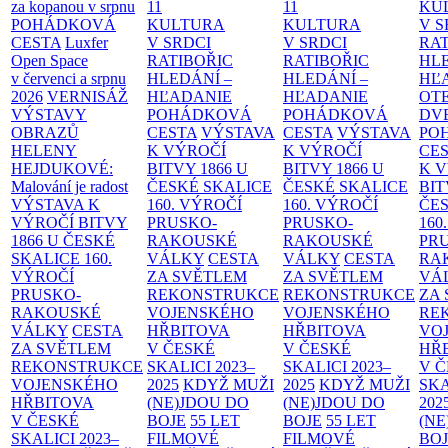
za kopanou v srpnu
11
11
KU
POHÁDKOVÁ
KULTURA
KULTURA
V S
CESTA
Luxfer
V SRDCI
V SRDCI
RAT
Open Space
RATIBOŘIC
RATIBOŘIC
HLE
v červenci a srpnu
HLEDÁNÍ –
HLEDÁNÍ –
HĽ
2026
VERNISÁŽ
HĽADANIE
HĽADANIE
OT
VÝSTAVY
POHÁDKOVÁ
POHÁDKOVÁ
DV
OBRAZŮ
CESTA
VÝSTAVA
CESTA
VÝSTAVA
PO
HELENY
K VÝROČÍ
K VÝROČÍ
CE
HEJDUKOVÉ:
BITVY 1866 U
BITVY 1866 U
K 
Malování je radost
ČESKÉ SKALICE
ČESKÉ SKALICE
BIT
VÝSTAVA K
160. VÝROČÍ
160. VÝROČÍ
ČES
VÝROČÍ BITVY
PRUSKO-
PRUSKO-
160
1866 U ČESKÉ
RAKOUSKÉ
RAKOUSKÉ
PR
SKALICE
160.
VÁLKY
CESTA
VÁLKY
CESTA
RA
VÝROČÍ
ZA SVĚTLEM
ZA SVĚTLEM
VÁ
PRUSKO-
REKONSTRUKCE
REKONSTRUKCE
ZA
RAKOUSKÉ
VOJENSKÉHO
VOJENSKÉHO
RE
VÁLKY
CESTA
HŘBITOVA
HŘBITOVA
VO
ZA SVĚTLEM
V ČESKÉ
V ČESKÉ
HŘ
REKONSTRUKCE
SKALICI 2023–
SKALICI 2023–
V 
VOJENSKÉHO
2025
KDYŽ MUŽI
2025
KDYŽ MUŽI
SKA
HŘBITOVA
(NE)JDOU DO
(NE)JDOU DO
202
V ČESKÉ
BOJE
55 LET
BOJE
55 LET
(NE
SKALICI 2023–
FILMOVÉ
FILMOVÉ
BO