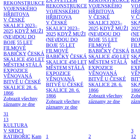
ZA SVĚTLEM
REKONSTRUKCE
RE
REKONSTRUKCE
REKONSTRUKCE
VOJENSKÉHO
VO
VOJENSKÉHO
VOJENSKÉHO
HŘBITOVA
HŘ
HŘBITOVA
HŘBITOVA
V ČESKÉ
V 
V ČESKÉ
V ČESKÉ
SKALICI 2023–
SKA
SKALICI 2023–
SKALICI 2023–
2025
KDYŽ MUŽI
202
2025
KDYŽ MUŽI
2025
KDYŽ MUŽI
(NE)JDOU DO
(NE
(NE)JDOU DO
(NE)JDOU DO
BOJE
55 LET
BO
BOJE
55 LET
BOJE
55 LET
FILMOVÉ
FI
FILMOVÉ
FILMOVÉ
BABIČKY
ČESKÁ
BA
BABIČKY
ČESKÁ
BABIČKY
ČESKÁ
SKALICE 450 LET
SKA
SKALICE 450 LET
SKALICE 450 LET
MĚSTEM
STÁLÁ
MĚ
MĚSTEM
STÁLÁ
MĚSTEM
STÁLÁ
EXPOZICE
EX
EXPOZICE
EXPOZICE
VĚNOVANÁ
VĚ
VĚNOVANÁ
VĚNOVANÁ
BITVĚ U ČESKÉ
BIT
BITVĚ U ČESKÉ
BITVĚ U ČESKÉ
SKALICE 28. 6.
SKA
SKALICE 28. 6.
SKALICE 28. 6.
1866
186
1866
1866
Zobrazit všechny
Zobr
Zobrazit všechny
Zobrazit všechny
záznamy ze dne
zázn
záznamy ze dne
záznamy ze dne
31
13
KULTURA
V SRDCI
3
RATIBOŘIC
Kam
1
2
12