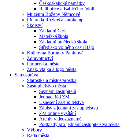
Českoskalické památky
Ratibořice a Babiččino údolí
Muzeum Boženy Němcové
Přehrada Rozkoš a autokemp
Školství
Základní škola
Mateřská škola
Základní umělecká škola
Středisko volného času Bájo
Knihovna Barunky Panklové
Zdravotnictví
Partnerská města
Znak, vlajka a logo města
Samospráva
Starostka a místostarostka
Zastupitelstvo města
Seznam zastupitelů
Jednací řád ZM
Usnesení zastupitelstva
Zápisy z jednání zastupitelstva
ZM online vysílání
Archiv videozáznamů
Podklady pro jednání zastupitelstva města
Výbory
Rada města