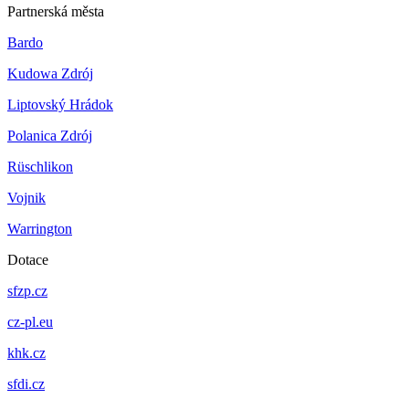
Partnerská města
Bardo
Kudowa Zdrój
Liptovský Hrádok
Polanica Zdrój
Rüschlikon
Vojnik
Warrington
Dotace
sfzp.cz
cz-pl.eu
khk.cz
sfdi.cz