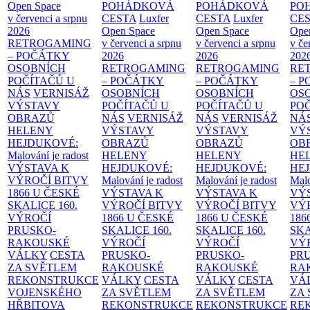
Open Space
POHÁDKOVÁ
POHÁDKOVÁ
PO
v červenci a srpnu
CESTA
Luxfer
CESTA
Luxfer
CE
2026
Open Space
Open Space
Ope
RETROGAMING
v červenci a srpnu
v červenci a srpnu
v če
– POČÁTKY
2026
2026
202
OSOBNÍCH
RETROGAMING
RETROGAMING
RE
POČÍTAČŮ U
– POČÁTKY
– POČÁTKY
– 
NÁS
VERNISÁŽ
OSOBNÍCH
OSOBNÍCH
OS
VÝSTAVY
POČÍTAČŮ U
POČÍTAČŮ U
PO
OBRAZŮ
NÁS
VERNISÁŽ
NÁS
VERNISÁŽ
NÁ
HELENY
VÝSTAVY
VÝSTAVY
VÝ
HEJDUKOVÉ:
OBRAZŮ
OBRAZŮ
OB
Malování je radost
HELENY
HELENY
HE
VÝSTAVA K
HEJDUKOVÉ:
HEJDUKOVÉ:
HE
VÝROČÍ BITVY
Malování je radost
Malování je radost
Malo
1866 U ČESKÉ
VÝSTAVA K
VÝSTAVA K
VÝ
SKALICE
160.
VÝROČÍ BITVY
VÝROČÍ BITVY
VÝ
VÝROČÍ
1866 U ČESKÉ
1866 U ČESKÉ
186
PRUSKO-
SKALICE
160.
SKALICE
160.
SK
RAKOUSKÉ
VÝROČÍ
VÝROČÍ
VÝ
VÁLKY
CESTA
PRUSKO-
PRUSKO-
PR
ZA SVĚTLEM
RAKOUSKÉ
RAKOUSKÉ
RA
REKONSTRUKCE
VÁLKY
CESTA
VÁLKY
CESTA
VÁ
VOJENSKÉHO
ZA SVĚTLEM
ZA SVĚTLEM
ZA
HŘBITOVA
REKONSTRUKCE
REKONSTRUKCE
RE