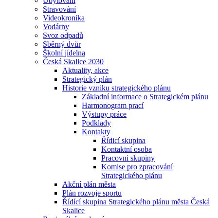
Ubytování
Stravování
Videokronika
Vodárny
Svoz odpadů
Sběrný dvůr
Školní jídelna
Česká Skalice 2030
Aktuality, akce
Strategický plán
Historie vzniku strategického plánu
Základní informace o Strategickém plánu
Harmonogram prací
Výstupy práce
Podklady
Kontakty
Řídicí skupina
Kontaktní osoba
Pracovní skupiny
Komise pro zpracování
Strategického plánu
Akční plán města
Plán rozvoje sportu
Řídící skupina Strategického plánu města Česká
Skalice