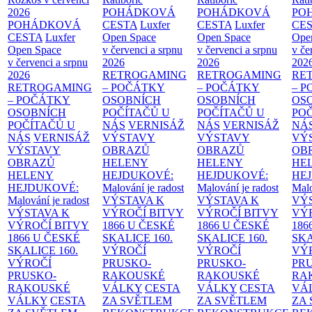
2026
POHÁDKOVÁ
POHÁDKOVÁ
PO
POHÁDKOVÁ
CESTA
Luxfer
CESTA
Luxfer
CE
CESTA
Luxfer
Open Space
Open Space
Ope
Open Space
v červenci a srpnu
v červenci a srpnu
v če
v červenci a srpnu
2026
2026
202
2026
RETROGAMING
RETROGAMING
RE
RETROGAMING
– POČÁTKY
– POČÁTKY
– 
– POČÁTKY
OSOBNÍCH
OSOBNÍCH
OS
OSOBNÍCH
POČÍTAČŮ U
POČÍTAČŮ U
PO
POČÍTAČŮ U
NÁS
VERNISÁŽ
NÁS
VERNISÁŽ
NÁ
NÁS
VERNISÁŽ
VÝSTAVY
VÝSTAVY
VÝ
VÝSTAVY
OBRAZŮ
OBRAZŮ
OB
OBRAZŮ
HELENY
HELENY
HE
HELENY
HEJDUKOVÉ:
HEJDUKOVÉ:
HE
HEJDUKOVÉ:
Malování je radost
Malování je radost
Malo
Malování je radost
VÝSTAVA K
VÝSTAVA K
VÝ
VÝSTAVA K
VÝROČÍ BITVY
VÝROČÍ BITVY
VÝ
VÝROČÍ BITVY
1866 U ČESKÉ
1866 U ČESKÉ
186
1866 U ČESKÉ
SKALICE
160.
SKALICE
160.
SK
SKALICE
160.
VÝROČÍ
VÝROČÍ
VÝ
VÝROČÍ
PRUSKO-
PRUSKO-
PR
PRUSKO-
RAKOUSKÉ
RAKOUSKÉ
RA
RAKOUSKÉ
VÁLKY
CESTA
VÁLKY
CESTA
VÁ
VÁLKY
CESTA
ZA SVĚTLEM
ZA SVĚTLEM
ZA