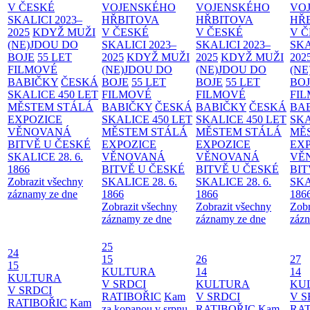
V ČESKÉ
VOJENSKÉHO
VOJENSKÉHO
VO
SKALICI 2023–
HŘBITOVA
HŘBITOVA
HŘ
2025
KDYŽ MUŽI
V ČESKÉ
V ČESKÉ
V 
(NE)JDOU DO
SKALICI 2023–
SKALICI 2023–
SKA
BOJE
55 LET
2025
KDYŽ MUŽI
2025
KDYŽ MUŽI
202
FILMOVÉ
(NE)JDOU DO
(NE)JDOU DO
(NE
BABIČKY
ČESKÁ
BOJE
55 LET
BOJE
55 LET
BO
SKALICE 450 LET
FILMOVÉ
FILMOVÉ
FI
MĚSTEM
STÁLÁ
BABIČKY
ČESKÁ
BABIČKY
ČESKÁ
BA
EXPOZICE
SKALICE 450 LET
SKALICE 450 LET
SKA
VĚNOVANÁ
MĚSTEM
STÁLÁ
MĚSTEM
STÁLÁ
MĚ
BITVĚ U ČESKÉ
EXPOZICE
EXPOZICE
EX
SKALICE 28. 6.
VĚNOVANÁ
VĚNOVANÁ
VĚ
1866
BITVĚ U ČESKÉ
BITVĚ U ČESKÉ
BIT
Zobrazit všechny
SKALICE 28. 6.
SKALICE 28. 6.
SKA
záznamy ze dne
1866
1866
186
Zobrazit všechny
Zobrazit všechny
Zobr
záznamy ze dne
záznamy ze dne
zázn
25
24
15
26
27
15
KULTURA
14
14
KULTURA
V SRDCI
KULTURA
KU
V SRDCI
RATIBOŘIC
Kam
V SRDCI
V S
RATIBOŘIC
Kam
za kopanou v srpnu
RATIBOŘIC
Kam
RAT