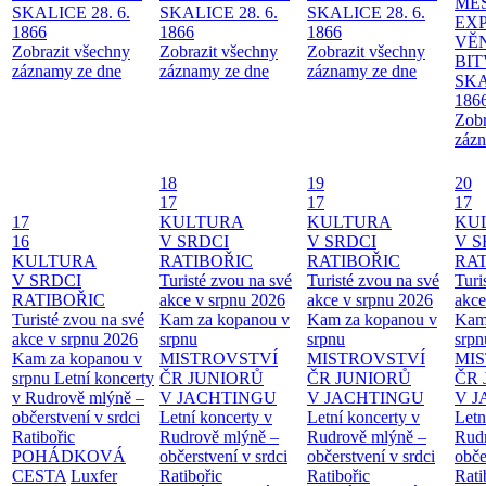
MĚ
SKALICE 28. 6.
SKALICE 28. 6.
SKALICE 28. 6.
EX
1866
1866
1866
VĚ
Zobrazit všechny
Zobrazit všechny
Zobrazit všechny
BIT
záznamy ze dne
záznamy ze dne
záznamy ze dne
SKA
186
Zobr
zázn
18
19
20
17
17
17
17
KULTURA
KULTURA
KU
16
V SRDCI
V SRDCI
V S
KULTURA
RATIBOŘIC
RATIBOŘIC
RAT
V SRDCI
Turisté zvou na své
Turisté zvou na své
Turi
RATIBOŘIC
akce v srpnu 2026
akce v srpnu 2026
akce
Turisté zvou na své
Kam za kopanou v
Kam za kopanou v
Kam
akce v srpnu 2026
srpnu
srpnu
srpn
Kam za kopanou v
MISTROVSTVÍ
MISTROVSTVÍ
MI
srpnu
Letní koncerty
ČR JUNIORŮ
ČR JUNIORŮ
ČR 
v Rudrově mlýně –
V JACHTINGU
V JACHTINGU
V 
občerstvení v srdci
Letní koncerty v
Letní koncerty v
Letn
Ratibořic
Rudrově mlýně –
Rudrově mlýně –
Rud
POHÁDKOVÁ
občerstvení v srdci
občerstvení v srdci
obče
CESTA
Luxfer
Ratibořic
Ratibořic
Rati