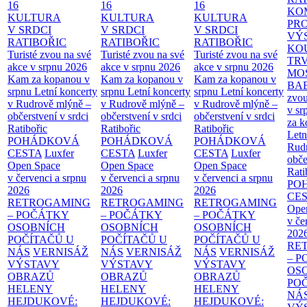
16
16
16
KO
KULTURA
KULTURA
KULTURA
PR
V SRDCI
V SRDCI
V SRDCI
VÝ
RATIBOŘIC
RATIBOŘIC
RATIBOŘIC
KO
Turisté zvou na své
Turisté zvou na své
Turisté zvou na své
TR
akce v srpnu 2026
akce v srpnu 2026
akce v srpnu 2026
MO
Kam za kopanou v
Kam za kopanou v
Kam za kopanou v
BA
srpnu
Letní koncerty
srpnu
Letní koncerty
srpnu
Letní koncerty
zvou
v Rudrově mlýně –
v Rudrově mlýně –
v Rudrově mlýně –
v sr
občerstvení v srdci
občerstvení v srdci
občerstvení v srdci
za k
Ratibořic
Ratibořic
Ratibořic
Letn
POHÁDKOVÁ
POHÁDKOVÁ
POHÁDKOVÁ
Rud
CESTA
Luxfer
CESTA
Luxfer
CESTA
Luxfer
obče
Open Space
Open Space
Open Space
Rati
v červenci a srpnu
v červenci a srpnu
v červenci a srpnu
PO
2026
2026
2026
CE
RETROGAMING
RETROGAMING
RETROGAMING
Ope
– POČÁTKY
– POČÁTKY
– POČÁTKY
v če
OSOBNÍCH
OSOBNÍCH
OSOBNÍCH
202
POČÍTAČŮ U
POČÍTAČŮ U
POČÍTAČŮ U
RE
NÁS
VERNISÁŽ
NÁS
VERNISÁŽ
NÁS
VERNISÁŽ
– 
VÝSTAVY
VÝSTAVY
VÝSTAVY
OS
OBRAZŮ
OBRAZŮ
OBRAZŮ
PO
HELENY
HELENY
HELENY
NÁ
HEJDUKOVÉ:
HEJDUKOVÉ:
HEJDUKOVÉ: