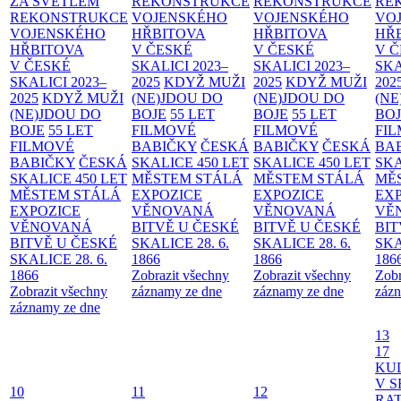
ZA SVĚTLEM
REKONSTRUKCE
REKONSTRUKCE
RE
REKONSTRUKCE
VOJENSKÉHO
VOJENSKÉHO
VO
VOJENSKÉHO
HŘBITOVA
HŘBITOVA
HŘ
HŘBITOVA
V ČESKÉ
V ČESKÉ
V 
V ČESKÉ
SKALICI 2023–
SKALICI 2023–
SKA
SKALICI 2023–
2025
KDYŽ MUŽI
2025
KDYŽ MUŽI
202
2025
KDYŽ MUŽI
(NE)JDOU DO
(NE)JDOU DO
(NE
(NE)JDOU DO
BOJE
55 LET
BOJE
55 LET
BO
BOJE
55 LET
FILMOVÉ
FILMOVÉ
FI
FILMOVÉ
BABIČKY
ČESKÁ
BABIČKY
ČESKÁ
BA
BABIČKY
ČESKÁ
SKALICE 450 LET
SKALICE 450 LET
SKA
SKALICE 450 LET
MĚSTEM
STÁLÁ
MĚSTEM
STÁLÁ
MĚ
MĚSTEM
STÁLÁ
EXPOZICE
EXPOZICE
EX
EXPOZICE
VĚNOVANÁ
VĚNOVANÁ
VĚ
VĚNOVANÁ
BITVĚ U ČESKÉ
BITVĚ U ČESKÉ
BIT
BITVĚ U ČESKÉ
SKALICE 28. 6.
SKALICE 28. 6.
SKA
SKALICE 28. 6.
1866
1866
186
1866
Zobrazit všechny
Zobrazit všechny
Zobr
Zobrazit všechny
záznamy ze dne
záznamy ze dne
zázn
záznamy ze dne
13
17
KU
V S
10
11
12
RAT