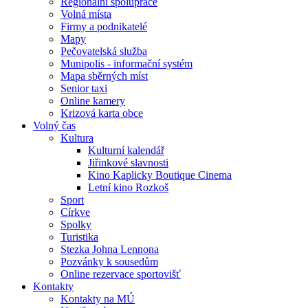
Regionální spolupráce
Volná místa
Firmy a podnikatelé
Mapy
Pečovatelská služba
Munipolis - informační systém
Mapa sběrných míst
Senior taxi
Online kamery
Krizová karta obce
Volný čas
Kultura
Kulturní kalendář
Jiřinkové slavnosti
Kino Kaplicky Boutique Cinema
Letní kino Rozkoš
Sport
Církve
Spolky
Turistika
Stezka Johna Lennona
Pozvánky k sousedům
Online rezervace sportovišť
Kontakty
Kontakty na MÚ