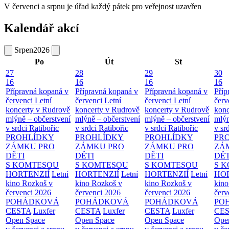
V červenci a srpnu je úřad každý pátek pro veřejnost uzavřen
Kalendář akcí
Srpen
2026
Po
Út
St
27
28
29
30
16
16
16
16
Přípravná kopaná v
Přípravná kopaná v
Přípravná kopaná v
Příp
červenci
Letní
červenci
Letní
červenci
Letní
červ
koncerty v Rudrově
koncerty v Rudrově
koncerty v Rudrově
konc
mlýně – občerstvení
mlýně – občerstvení
mlýně – občerstvení
mlýn
v srdci Ratibořic
v srdci Ratibořic
v srdci Ratibořic
v sr
PROHLÍDKY
PROHLÍDKY
PROHLÍDKY
PR
ZÁMKU PRO
ZÁMKU PRO
ZÁMKU PRO
ZÁ
DĚTI
DĚTI
DĚTI
DĚT
S KOMTESOU
S KOMTESOU
S KOMTESOU
S 
HORTENZIÍ
Letní
HORTENZIÍ
Letní
HORTENZIÍ
Letní
HOR
kino Rozkoš v
kino Rozkoš v
kino Rozkoš v
kino
červenci 2026
červenci 2026
červenci 2026
červ
POHÁDKOVÁ
POHÁDKOVÁ
POHÁDKOVÁ
PO
CESTA
Luxfer
CESTA
Luxfer
CESTA
Luxfer
CE
Open Space
Open Space
Open Space
Ope