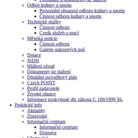
Odbor kultury a sportu
Personální obsazení odboru kultury a sportu
Činnost odboru kultury a sportu
Technické služby
Činnost odboru
Ceník služeb a prací
Městská policie
Činnost odboru
Galerie nalezených psů
Dotace
JSDH
Hlášení závad
Dokumenty ke stažení
Digitální povodňový plán
Czech POINT
Profil zadavatele
Životní situace
Informace poskytnuté dle zákona č. 106⁄1999 Sb.
Praktické info
Aktuality
Zpravodaj
Informační centrum
Informační centrum
Doprava