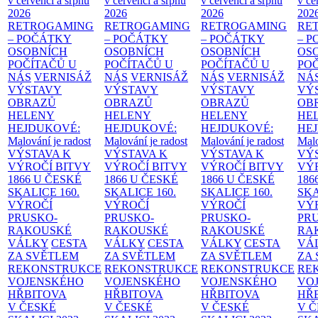
v červenci a srpnu
v červenci a srpnu
v červenci a srpnu
v če
2026
2026
2026
202
RETROGAMING
RETROGAMING
RETROGAMING
RE
– POČÁTKY
– POČÁTKY
– POČÁTKY
– 
OSOBNÍCH
OSOBNÍCH
OSOBNÍCH
OS
POČÍTAČŮ U
POČÍTAČŮ U
POČÍTAČŮ U
PO
NÁS
VERNISÁŽ
NÁS
VERNISÁŽ
NÁS
VERNISÁŽ
NÁ
VÝSTAVY
VÝSTAVY
VÝSTAVY
VÝ
OBRAZŮ
OBRAZŮ
OBRAZŮ
OB
HELENY
HELENY
HELENY
HE
HEJDUKOVÉ:
HEJDUKOVÉ:
HEJDUKOVÉ:
HE
Malování je radost
Malování je radost
Malování je radost
Malo
VÝSTAVA K
VÝSTAVA K
VÝSTAVA K
VÝ
VÝROČÍ BITVY
VÝROČÍ BITVY
VÝROČÍ BITVY
VÝ
1866 U ČESKÉ
1866 U ČESKÉ
1866 U ČESKÉ
186
SKALICE
160.
SKALICE
160.
SKALICE
160.
SK
VÝROČÍ
VÝROČÍ
VÝROČÍ
VÝ
PRUSKO-
PRUSKO-
PRUSKO-
PR
RAKOUSKÉ
RAKOUSKÉ
RAKOUSKÉ
RA
VÁLKY
CESTA
VÁLKY
CESTA
VÁLKY
CESTA
VÁ
ZA SVĚTLEM
ZA SVĚTLEM
ZA SVĚTLEM
ZA
REKONSTRUKCE
REKONSTRUKCE
REKONSTRUKCE
RE
VOJENSKÉHO
VOJENSKÉHO
VOJENSKÉHO
VO
HŘBITOVA
HŘBITOVA
HŘBITOVA
HŘ
V ČESKÉ
V ČESKÉ
V ČESKÉ
V 