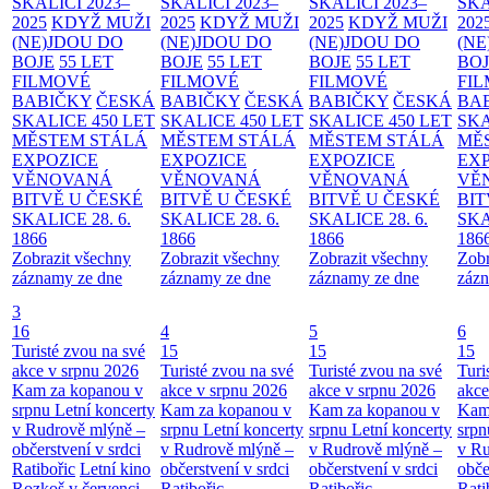
SKALICI 2023–
SKALICI 2023–
SKALICI 2023–
SKA
2025
KDYŽ MUŽI
2025
KDYŽ MUŽI
2025
KDYŽ MUŽI
202
(NE)JDOU DO
(NE)JDOU DO
(NE)JDOU DO
(NE
BOJE
55 LET
BOJE
55 LET
BOJE
55 LET
BO
FILMOVÉ
FILMOVÉ
FILMOVÉ
FI
BABIČKY
ČESKÁ
BABIČKY
ČESKÁ
BABIČKY
ČESKÁ
BA
SKALICE 450 LET
SKALICE 450 LET
SKALICE 450 LET
SKA
MĚSTEM
STÁLÁ
MĚSTEM
STÁLÁ
MĚSTEM
STÁLÁ
MĚ
EXPOZICE
EXPOZICE
EXPOZICE
EX
VĚNOVANÁ
VĚNOVANÁ
VĚNOVANÁ
VĚ
BITVĚ U ČESKÉ
BITVĚ U ČESKÉ
BITVĚ U ČESKÉ
BIT
SKALICE 28. 6.
SKALICE 28. 6.
SKALICE 28. 6.
SKA
1866
1866
1866
186
Zobrazit všechny
Zobrazit všechny
Zobrazit všechny
Zobr
záznamy ze dne
záznamy ze dne
záznamy ze dne
zázn
3
16
4
5
6
Turisté zvou na své
15
15
15
akce v srpnu 2026
Turisté zvou na své
Turisté zvou na své
Turi
Kam za kopanou v
akce v srpnu 2026
akce v srpnu 2026
akce
srpnu
Letní koncerty
Kam za kopanou v
Kam za kopanou v
Kam
v Rudrově mlýně –
srpnu
Letní koncerty
srpnu
Letní koncerty
srp
občerstvení v srdci
v Rudrově mlýně –
v Rudrově mlýně –
v Ru
Ratibořic
Letní kino
občerstvení v srdci
občerstvení v srdci
obče
Rozkoš v červenci
Ratibořic
Ratibořic
Rati