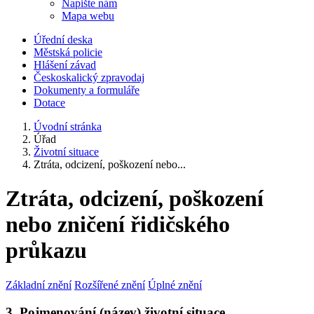
Napište nám
Mapa webu
Úřední deska
Městská policie
Hlášení závad
Českoskalický zpravodaj
Dokumenty a formuláře
Dotace
Úvodní stránka
Úřad
Životní situace
Ztráta, odcizení, poškození nebo...
Ztráta, odcizení, poškození
nebo zničení řidičského
průkazu
Základní znění
Rozšířené znění
Úplné znění
3. Pojmenování (název) životní situace