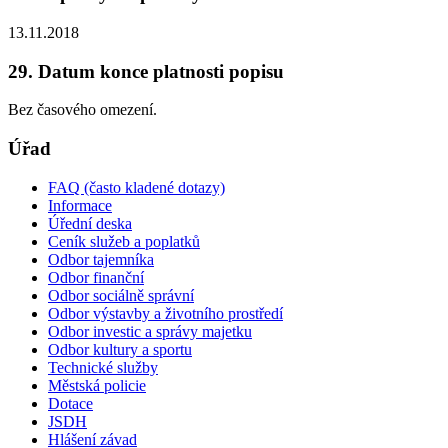
13.11.2018
29. Datum konce platnosti popisu
Bez časového omezení.
Úřad
FAQ (často kladené dotazy)
Informace
Úřední deska
Ceník služeb a poplatků
Odbor tajemníka
Odbor finanční
Odbor sociálně správní
Odbor výstavby a životního prostředí
Odbor investic a správy majetku
Odbor kultury a sportu
Technické služby
Městská policie
Dotace
JSDH
Hlášení závad