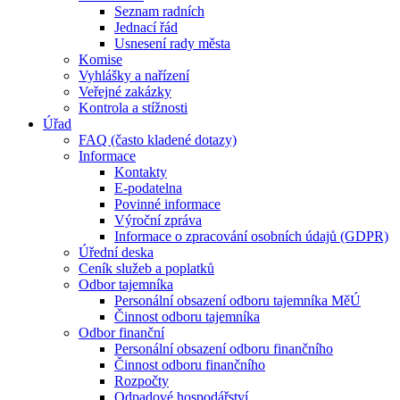
Seznam radních
Jednací řád
Usnesení rady města
Komise
Vyhlášky a nařízení
Veřejné zakázky
Kontrola a stížnosti
Úřad
FAQ (často kladené dotazy)
Informace
Kontakty
E-podatelna
Povinné informace
Výroční zpráva
Informace o zpracování osobních údajů (GDPR)
Úřední deska
Ceník služeb a poplatků
Odbor tajemníka
Personální obsazení odboru tajemníka MěÚ
Činnost odboru tajemníka
Odbor finanční
Personální obsazení odboru finančního
Činnost odboru finančního
Rozpočty
Odpadové hospodářství