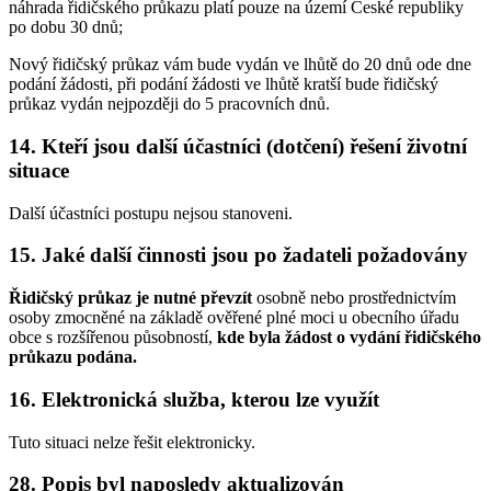
náhrada řidičského průkazu platí pouze na území České republiky
po dobu 30 dnů;
Nový řidičský průkaz vám bude vydán ve lhůtě do 20 dnů ode dne
podání žádosti, při podání žádosti ve lhůtě kratší bude řidičský
průkaz vydán nejpozději do 5 pracovních dnů.
14. Kteří jsou další účastníci (dotčení) řešení životní
situace
Další účastníci postupu nejsou stanoveni.
15. Jaké další činnosti jsou po žadateli požadovány
Řidičský průkaz je nutné převzít
osobně nebo prostřednictvím
osoby zmocněné na základě ověřené plné moci u obecního úřadu
obce s rozšířenou působností,
kde byla žádost o vydání řidičského
průkazu podána.
16. Elektronická služba, kterou lze využít
Tuto situaci nelze řešit elektronicky.
28. Popis byl naposledy aktualizován