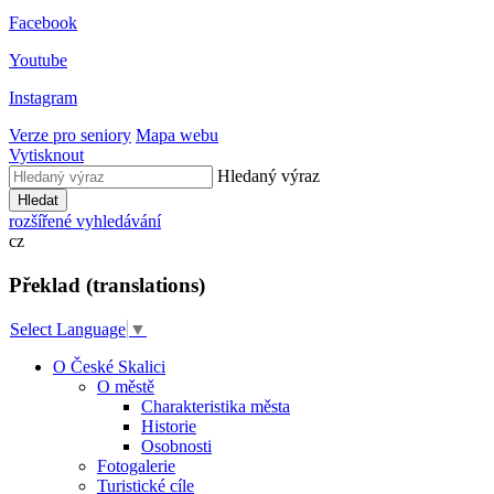
Facebook
Youtube
Instagram
Verze pro seniory
Mapa webu
Vytisknout
Hledaný výraz
Hledat
rozšířené vyhledávání
cz
Překlad (translations)
Select Language
▼
O České Skalici
O městě
Charakteristika města
Historie
Osobnosti
Fotogalerie
Turistické cíle