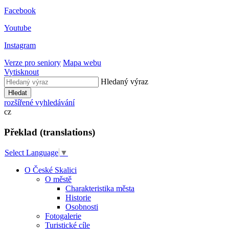
Facebook
Youtube
Instagram
Verze pro seniory
Mapa webu
Vytisknout
Hledaný výraz
Hledat
rozšířené vyhledávání
cz
Překlad (translations)
Select Language
▼
O České Skalici
O městě
Charakteristika města
Historie
Osobnosti
Fotogalerie
Turistické cíle