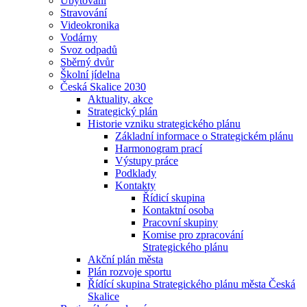
Ubytování
Stravování
Videokronika
Vodárny
Svoz odpadů
Sběrný dvůr
Školní jídelna
Česká Skalice 2030
Aktuality, akce
Strategický plán
Historie vzniku strategického plánu
Základní informace o Strategickém plánu
Harmonogram prací
Výstupy práce
Podklady
Kontakty
Řídicí skupina
Kontaktní osoba
Pracovní skupiny
Komise pro zpracování
Strategického plánu
Akční plán města
Plán rozvoje sportu
Řídící skupina Strategického plánu města Česká
Skalice