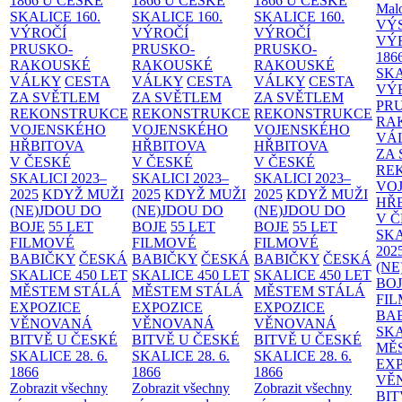
1866 U ČESKÉ
1866 U ČESKÉ
1866 U ČESKÉ
Malo
SKALICE
160.
SKALICE
160.
SKALICE
160.
VÝ
VÝROČÍ
VÝROČÍ
VÝROČÍ
VÝ
PRUSKO-
PRUSKO-
PRUSKO-
186
RAKOUSKÉ
RAKOUSKÉ
RAKOUSKÉ
SK
VÁLKY
CESTA
VÁLKY
CESTA
VÁLKY
CESTA
VÝ
ZA SVĚTLEM
ZA SVĚTLEM
ZA SVĚTLEM
PR
REKONSTRUKCE
REKONSTRUKCE
REKONSTRUKCE
RA
VOJENSKÉHO
VOJENSKÉHO
VOJENSKÉHO
VÁ
HŘBITOVA
HŘBITOVA
HŘBITOVA
ZA
V ČESKÉ
V ČESKÉ
V ČESKÉ
RE
SKALICI 2023–
SKALICI 2023–
SKALICI 2023–
VO
2025
KDYŽ MUŽI
2025
KDYŽ MUŽI
2025
KDYŽ MUŽI
HŘ
(NE)JDOU DO
(NE)JDOU DO
(NE)JDOU DO
V 
BOJE
55 LET
BOJE
55 LET
BOJE
55 LET
SKA
FILMOVÉ
FILMOVÉ
FILMOVÉ
202
BABIČKY
ČESKÁ
BABIČKY
ČESKÁ
BABIČKY
ČESKÁ
(NE
SKALICE 450 LET
SKALICE 450 LET
SKALICE 450 LET
BO
MĚSTEM
STÁLÁ
MĚSTEM
STÁLÁ
MĚSTEM
STÁLÁ
FI
EXPOZICE
EXPOZICE
EXPOZICE
BA
VĚNOVANÁ
VĚNOVANÁ
VĚNOVANÁ
SKA
BITVĚ U ČESKÉ
BITVĚ U ČESKÉ
BITVĚ U ČESKÉ
MĚ
SKALICE 28. 6.
SKALICE 28. 6.
SKALICE 28. 6.
EX
1866
1866
1866
VĚ
Zobrazit všechny
Zobrazit všechny
Zobrazit všechny
BIT