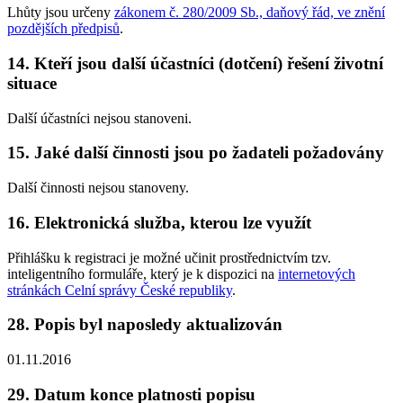
Lhůty jsou určeny
zákonem č. 280/2009 Sb., daňový řád, ve znění
pozdějších předpisů
.
14. Kteří jsou další účastníci (dotčení) řešení životní
situace
Další účastníci nejsou stanoveni.
15. Jaké další činnosti jsou po žadateli požadovány
Další činnosti nejsou stanoveny.
16. Elektronická služba, kterou lze využít
Přihlášku k registraci je možné učinit prostřednictvím tzv.
inteligentního formuláře, který je k dispozici na
internetových
stránkách Celní správy České republiky
.
28. Popis byl naposledy aktualizován
01.11.2016
29. Datum konce platnosti popisu