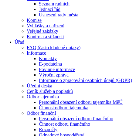
Seznam radních
Jednací řád
Usnesení rady města
Komise
Vyhlášky a nařízení
Veřejné zakázky
Kontrola a stížnosti
Úřad
FAQ (často kladené dotazy)
Informace
Kontakty
E-podatelna
Povinné informace
Výroční zpráva
Informace o zpracování osobních údajů (GDPR)
Úřední deska
Ceník služeb a poplatků
Odbor tajemníka
Personální obsazení odboru tajemníka MěÚ
Činnost odboru tajemníka
Odbor finanční
Personální obsazení odboru finančního
Činnost odboru finančního
Rozpočty
Odpadové hospodářství