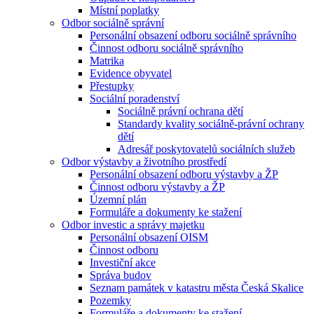
Místní poplatky
Odbor sociálně správní
Personální obsazení odboru sociálně správního
Činnost odboru sociálně správního
Matrika
Evidence obyvatel
Přestupky
Sociální poradenství
Sociálně právní ochrana dětí
Standardy kvality sociálně-právní ochrany
dětí
Adresář poskytovatelů sociálních služeb
Odbor výstavby a životního prostředí
Personální obsazení odboru výstavby a ŽP
Činnost odboru výstavby a ŽP
Územní plán
Formuláře a dokumenty ke stažení
Odbor investic a správy majetku
Personální obsazení OISM
Činnost odboru
Investiční akce
Správa budov
Seznam památek v katastru města Česká Skalice
Pozemky
Formuláře a dokumenty ke stažení