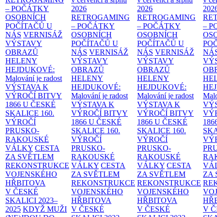
– POČÁTKY
2026
2026
202
OSOBNÍCH
RETROGAMING
RETROGAMING
RE
POČÍTAČŮ U
– POČÁTKY
– POČÁTKY
– 
NÁS
VERNISÁŽ
OSOBNÍCH
OSOBNÍCH
OS
VÝSTAVY
POČÍTAČŮ U
POČÍTAČŮ U
PO
OBRAZŮ
NÁS
VERNISÁŽ
NÁS
VERNISÁŽ
NÁ
HELENY
VÝSTAVY
VÝSTAVY
VÝ
HEJDUKOVÉ:
OBRAZŮ
OBRAZŮ
OB
Malování je radost
HELENY
HELENY
HE
VÝSTAVA K
HEJDUKOVÉ:
HEJDUKOVÉ:
HE
VÝROČÍ BITVY
Malování je radost
Malování je radost
Malo
1866 U ČESKÉ
VÝSTAVA K
VÝSTAVA K
VÝ
SKALICE
160.
VÝROČÍ BITVY
VÝROČÍ BITVY
VÝ
VÝROČÍ
1866 U ČESKÉ
1866 U ČESKÉ
186
PRUSKO-
SKALICE
160.
SKALICE
160.
SK
RAKOUSKÉ
VÝROČÍ
VÝROČÍ
VÝ
VÁLKY
CESTA
PRUSKO-
PRUSKO-
PR
ZA SVĚTLEM
RAKOUSKÉ
RAKOUSKÉ
RA
REKONSTRUKCE
VÁLKY
CESTA
VÁLKY
CESTA
VÁ
VOJENSKÉHO
ZA SVĚTLEM
ZA SVĚTLEM
ZA
HŘBITOVA
REKONSTRUKCE
REKONSTRUKCE
RE
V ČESKÉ
VOJENSKÉHO
VOJENSKÉHO
VO
SKALICI 2023–
HŘBITOVA
HŘBITOVA
HŘ
2025
KDYŽ MUŽI
V ČESKÉ
V ČESKÉ
V 