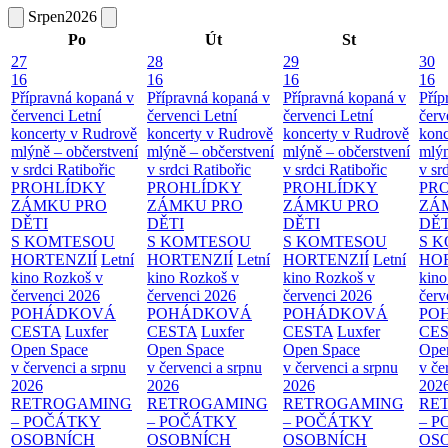
Srpen
2026
Po
Út
St
27
28
29
30
16
16
16
16
Přípravná kopaná v
Přípravná kopaná v
Přípravná kopaná v
Příp
červenci
Letní
červenci
Letní
červenci
Letní
červ
koncerty v Rudrově
koncerty v Rudrově
koncerty v Rudrově
konc
mlýně – občerstvení
mlýně – občerstvení
mlýně – občerstvení
mlýn
v srdci Ratibořic
v srdci Ratibořic
v srdci Ratibořic
v sr
PROHLÍDKY
PROHLÍDKY
PROHLÍDKY
PR
ZÁMKU PRO
ZÁMKU PRO
ZÁMKU PRO
ZÁ
DĚTI
DĚTI
DĚTI
DĚT
S KOMTESOU
S KOMTESOU
S KOMTESOU
S 
HORTENZIÍ
Letní
HORTENZIÍ
Letní
HORTENZIÍ
Letní
HOR
kino Rozkoš v
kino Rozkoš v
kino Rozkoš v
kino
červenci 2026
červenci 2026
červenci 2026
červ
POHÁDKOVÁ
POHÁDKOVÁ
POHÁDKOVÁ
PO
CESTA
Luxfer
CESTA
Luxfer
CESTA
Luxfer
CE
Open Space
Open Space
Open Space
Ope
v červenci a srpnu
v červenci a srpnu
v červenci a srpnu
v če
2026
2026
2026
202
RETROGAMING
RETROGAMING
RETROGAMING
RE
– POČÁTKY
– POČÁTKY
– POČÁTKY
– 
OSOBNÍCH
OSOBNÍCH
OSOBNÍCH
OS