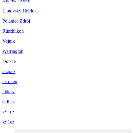
Kudowa Zdrój
Liptovský Hrádok
Polanica Zdrój
Rüschlikon
Vojnik
Warrington
Dotace
sfzp.cz
cz-pl.eu
khk.cz
sfdi.cz
szif.cz
szif.cz