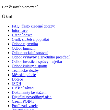
Bez časového omezení.
Úřad
FAQ (často kladené dotazy)
Informace
Úřední deska
Ceník služeb a poplatků
Odbor tajemníka
Odbor finanční
Odbor sociálně správní
Odbor výstavby a životního prostředí
Odbor investic a správy majetku
Odbor kultury a sportu
Technické služby
Městská policie
Dotace
JSDH
Hlášení závad
Dokumenty ke stažení
Digitální povodňový plán
Czech POINT
Profil zadavatele