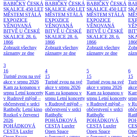
BABIČKY
ČESKÁ
BABIČKY
ČESKÁ
BABIČKY
ČESKÁ
BA
SKALICE 450 LET
SKALICE 450 LET
SKALICE 450 LET
SKA
MĚSTEM
STÁLÁ
MĚSTEM
STÁLÁ
MĚSTEM
STÁLÁ
MĚ
EXPOZICE
EXPOZICE
EXPOZICE
EX
VĚNOVANÁ
VĚNOVANÁ
VĚNOVANÁ
VĚ
BITVĚ U ČESKÉ
BITVĚ U ČESKÉ
BITVĚ U ČESKÉ
BIT
SKALICE 28. 6.
SKALICE 28. 6.
SKALICE 28. 6.
SKA
1866
1866
1866
186
Zobrazit všechny
Zobrazit všechny
Zobrazit všechny
Zobr
záznamy ze dne
záznamy ze dne
záznamy ze dne
zázn
3
16
4
5
6
Turisté zvou na své
15
15
15
akce v srpnu 2026
Turisté zvou na své
Turisté zvou na své
Turi
Kam za kopanou v
akce v srpnu 2026
akce v srpnu 2026
akce
srpnu
Letní koncerty
Kam za kopanou v
Kam za kopanou v
Kam
v Rudrově mlýně –
srpnu
Letní koncerty
srpnu
Letní koncerty
srp
občerstvení v srdci
v Rudrově mlýně –
v Rudrově mlýně –
v Ru
Ratibořic
Letní kino
občerstvení v srdci
občerstvení v srdci
obče
Rozkoš v červenci
Ratibořic
Ratibořic
Rati
2026
POHÁDKOVÁ
POHÁDKOVÁ
PO
POHÁDKOVÁ
CESTA
Luxfer
CESTA
Luxfer
CE
CESTA
Luxfer
Open Space
Open Space
Ope
Open Space
v červenci a srpnu
v červenci a srpnu
v če