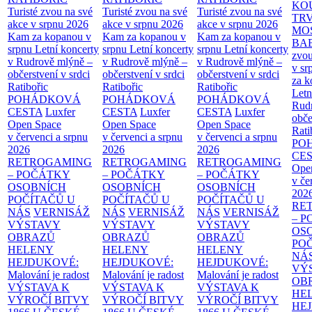
KO
Turisté zvou na své
Turisté zvou na své
Turisté zvou na své
TR
akce v srpnu 2026
akce v srpnu 2026
akce v srpnu 2026
MO
Kam za kopanou v
Kam za kopanou v
Kam za kopanou v
BA
srpnu
Letní koncerty
srpnu
Letní koncerty
srpnu
Letní koncerty
zvou
v Rudrově mlýně –
v Rudrově mlýně –
v Rudrově mlýně –
v sr
občerstvení v srdci
občerstvení v srdci
občerstvení v srdci
za k
Ratibořic
Ratibořic
Ratibořic
Letn
POHÁDKOVÁ
POHÁDKOVÁ
POHÁDKOVÁ
Rud
CESTA
Luxfer
CESTA
Luxfer
CESTA
Luxfer
obče
Open Space
Open Space
Open Space
Rati
v červenci a srpnu
v červenci a srpnu
v červenci a srpnu
PO
2026
2026
2026
CE
RETROGAMING
RETROGAMING
RETROGAMING
Ope
– POČÁTKY
– POČÁTKY
– POČÁTKY
v če
OSOBNÍCH
OSOBNÍCH
OSOBNÍCH
202
POČÍTAČŮ U
POČÍTAČŮ U
POČÍTAČŮ U
RE
NÁS
VERNISÁŽ
NÁS
VERNISÁŽ
NÁS
VERNISÁŽ
– 
VÝSTAVY
VÝSTAVY
VÝSTAVY
OS
OBRAZŮ
OBRAZŮ
OBRAZŮ
PO
HELENY
HELENY
HELENY
NÁ
HEJDUKOVÉ:
HEJDUKOVÉ:
HEJDUKOVÉ:
VÝ
Malování je radost
Malování je radost
Malování je radost
OB
VÝSTAVA K
VÝSTAVA K
VÝSTAVA K
HE
VÝROČÍ BITVY
VÝROČÍ BITVY
VÝROČÍ BITVY
HE