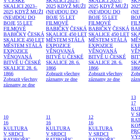
V ČESKÉ
SKALICI 2023–
SKALICI 2023–
SKA
SKALICI 2023–
2025
KDYŽ MUŽI
2025
KDYŽ MUŽI
202
2025
KDYŽ MUŽI
(NE)JDOU DO
(NE)JDOU DO
(NE
(NE)JDOU DO
BOJE
55 LET
BOJE
55 LET
BO
BOJE
55 LET
FILMOVÉ
FILMOVÉ
FI
FILMOVÉ
BABIČKY
ČESKÁ
BABIČKY
ČESKÁ
BA
BABIČKY
ČESKÁ
SKALICE 450 LET
SKALICE 450 LET
SKA
SKALICE 450 LET
MĚSTEM
STÁLÁ
MĚSTEM
STÁLÁ
MĚ
MĚSTEM
STÁLÁ
EXPOZICE
EXPOZICE
EX
EXPOZICE
VĚNOVANÁ
VĚNOVANÁ
VĚ
VĚNOVANÁ
BITVĚ U ČESKÉ
BITVĚ U ČESKÉ
BIT
BITVĚ U ČESKÉ
SKALICE 28. 6.
SKALICE 28. 6.
SKA
SKALICE 28. 6.
1866
1866
186
1866
Zobrazit všechny
Zobrazit všechny
Zobr
Zobrazit všechny
záznamy ze dne
záznamy ze dne
zázn
záznamy ze dne
13
17
KU
V S
10
11
12
RAT
16
16
16
KO
KULTURA
KULTURA
KULTURA
PR
V SRDCI
V SRDCI
V SRDCI
VÝ
RATIBOŘIC
RATIBOŘIC
RATIBOŘIC