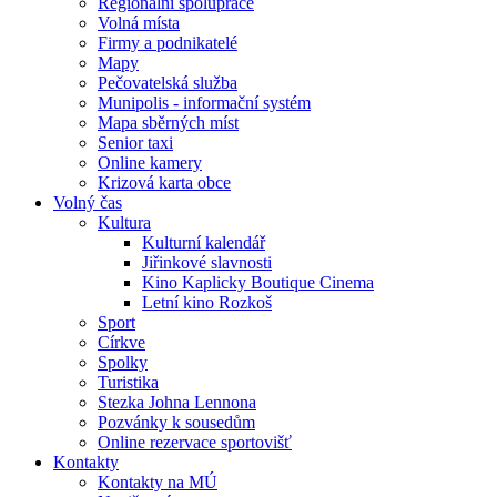
Regionální spolupráce
Volná místa
Firmy a podnikatelé
Mapy
Pečovatelská služba
Munipolis - informační systém
Mapa sběrných míst
Senior taxi
Online kamery
Krizová karta obce
Volný čas
Kultura
Kulturní kalendář
Jiřinkové slavnosti
Kino Kaplicky Boutique Cinema
Letní kino Rozkoš
Sport
Církve
Spolky
Turistika
Stezka Johna Lennona
Pozvánky k sousedům
Online rezervace sportovišť
Kontakty
Kontakty na MÚ