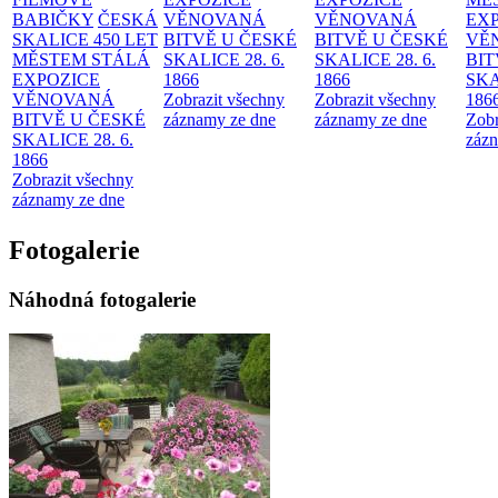
BABIČKY
ČESKÁ
VĚNOVANÁ
VĚNOVANÁ
EX
SKALICE 450 LET
BITVĚ U ČESKÉ
BITVĚ U ČESKÉ
VĚ
MĚSTEM
STÁLÁ
SKALICE 28. 6.
SKALICE 28. 6.
BIT
EXPOZICE
1866
1866
SKA
VĚNOVANÁ
Zobrazit všechny
Zobrazit všechny
186
BITVĚ U ČESKÉ
záznamy ze dne
záznamy ze dne
Zobr
SKALICE 28. 6.
zázn
1866
Zobrazit všechny
záznamy ze dne
Fotogalerie
Náhodná fotogalerie