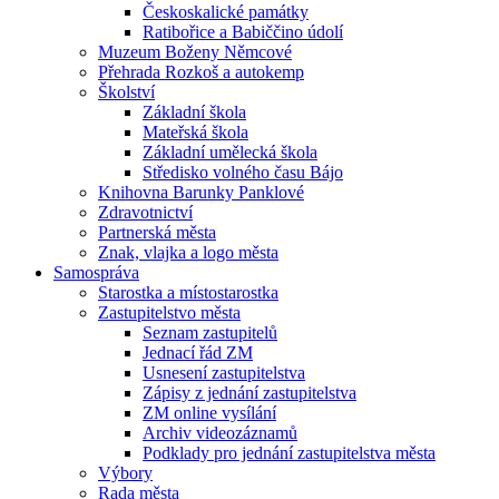
Českoskalické památky
Ratibořice a Babiččino údolí
Muzeum Boženy Němcové
Přehrada Rozkoš a autokemp
Školství
Základní škola
Mateřská škola
Základní umělecká škola
Středisko volného času Bájo
Knihovna Barunky Panklové
Zdravotnictví
Partnerská města
Znak, vlajka a logo města
Samospráva
Starostka a místostarostka
Zastupitelstvo města
Seznam zastupitelů
Jednací řád ZM
Usnesení zastupitelstva
Zápisy z jednání zastupitelstva
ZM online vysílání
Archiv videozáznamů
Podklady pro jednání zastupitelstva města
Výbory
Rada města