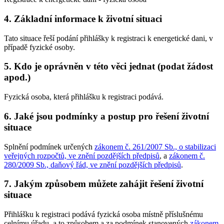
4. Základní informace k životní situaci
Tato situace řeší podání přihlášky k registraci k energetické dani, v
případě fyzické osoby.
5. Kdo je oprávněn v této věci jednat (podat žádost
apod.)
Fyzická osoba, která přihlášku k registraci podává.
6. Jaké jsou podmínky a postup pro řešení životní
situace
Splnění podmínek určených
zákonem č. 261/2007 Sb., o stabilizaci
veřejných rozpočtů, ve znění pozdějších předpisů
, a
zákonem č.
280/2009 Sb., daňový řád, ve znění pozdějších předpisů
.
7. Jakým způsobem můžete zahájit řešení životní
situace
Přihlášku k registraci podává fyzická osoba místně příslušnému
celnímu úřadu, a to způsobem a za podmínek stanovených
zákonem