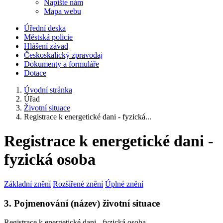
Napište nám
Mapa webu
Úřední deska
Městská policie
Hlášení závad
Českoskalický zpravodaj
Dokumenty a formuláře
Dotace
Úvodní stránka
Úřad
Životní situace
Registrace k energetické dani - fyzická...
Registrace k energetické dani -
fyzická osoba
Základní znění
Rozšířené znění
Úplné znění
3. Pojmenování (název) životní situace
Registrace k energetické dani - fyzická osoba