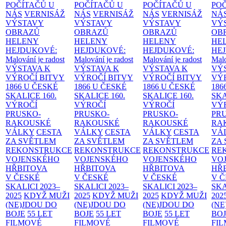
POČÍTAČŮ U
POČÍTAČŮ U
POČÍTAČŮ U
PO
NÁS
VERNISÁŽ
NÁS
VERNISÁŽ
NÁS
VERNISÁŽ
NÁ
VÝSTAVY
VÝSTAVY
VÝSTAVY
VÝ
OBRAZŮ
OBRAZŮ
OBRAZŮ
OB
HELENY
HELENY
HELENY
HE
HEJDUKOVÉ:
HEJDUKOVÉ:
HEJDUKOVÉ:
HE
Malování je radost
Malování je radost
Malování je radost
Malo
VÝSTAVA K
VÝSTAVA K
VÝSTAVA K
VÝ
VÝROČÍ BITVY
VÝROČÍ BITVY
VÝROČÍ BITVY
VÝ
1866 U ČESKÉ
1866 U ČESKÉ
1866 U ČESKÉ
186
SKALICE
160.
SKALICE
160.
SKALICE
160.
SK
VÝROČÍ
VÝROČÍ
VÝROČÍ
VÝ
PRUSKO-
PRUSKO-
PRUSKO-
PR
RAKOUSKÉ
RAKOUSKÉ
RAKOUSKÉ
RA
VÁLKY
CESTA
VÁLKY
CESTA
VÁLKY
CESTA
VÁ
ZA SVĚTLEM
ZA SVĚTLEM
ZA SVĚTLEM
ZA
REKONSTRUKCE
REKONSTRUKCE
REKONSTRUKCE
RE
VOJENSKÉHO
VOJENSKÉHO
VOJENSKÉHO
VO
HŘBITOVA
HŘBITOVA
HŘBITOVA
HŘ
V ČESKÉ
V ČESKÉ
V ČESKÉ
V 
SKALICI 2023–
SKALICI 2023–
SKALICI 2023–
SKA
2025
KDYŽ MUŽI
2025
KDYŽ MUŽI
2025
KDYŽ MUŽI
202
(NE)JDOU DO
(NE)JDOU DO
(NE)JDOU DO
(NE
BOJE
55 LET
BOJE
55 LET
BOJE
55 LET
BO
FILMOVÉ
FILMOVÉ
FILMOVÉ
FI