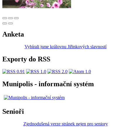
Anketa
Vybírali jsme královnu Jiřinkových slavností
Exporty do RSS
Munipolis - informační systém
Senioři
Zjednodušená verze stránek nejen pro seniory