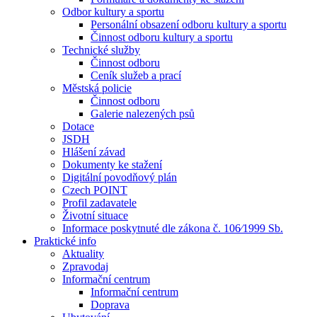
Odbor kultury a sportu
Personální obsazení odboru kultury a sportu
Činnost odboru kultury a sportu
Technické služby
Činnost odboru
Ceník služeb a prací
Městská policie
Činnost odboru
Galerie nalezených psů
Dotace
JSDH
Hlášení závad
Dokumenty ke stažení
Digitální povodňový plán
Czech POINT
Profil zadavatele
Životní situace
Informace poskytnuté dle zákona č. 106⁄1999 Sb.
Praktické info
Aktuality
Zpravodaj
Informační centrum
Informační centrum
Doprava