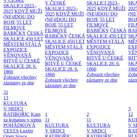
V ČESKÉ
V ČESKÉ
SKALICI 2023–
SKA
SKALICI 2023–
SKALICI 2023–
2025
KDYŽ MUŽI
202
2025
KDYŽ MUŽI
2025
KDYŽ MUŽI
(NE)JDOU DO
(NE
(NE)JDOU DO
(NE)JDOU DO
BOJE
55 LET
BO
BOJE
55 LET
BOJE
55 LET
FILMOVÉ
FI
FILMOVÉ
FILMOVÉ
BABIČKY
ČESKÁ
BA
BABIČKY
ČESKÁ
BABIČKY
ČESKÁ
SKALICE 450 LET
SKA
SKALICE 450 LET
SKALICE 450 LET
MĚSTEM
STÁLÁ
MĚ
MĚSTEM
STÁLÁ
MĚSTEM
STÁLÁ
EXPOZICE
EX
EXPOZICE
EXPOZICE
VĚNOVANÁ
VĚ
VĚNOVANÁ
VĚNOVANÁ
BITVĚ U ČESKÉ
BIT
BITVĚ U ČESKÉ
BITVĚ U ČESKÉ
SKALICE 28. 6.
SKA
SKALICE 28. 6.
SKALICE 28. 6.
1866
186
1866
1866
Zobrazit všechny
Zobr
Zobrazit všechny
Zobrazit všechny
záznamy ze dne
zázn
záznamy ze dne
záznamy ze dne
31
13
KULTURA
V SRDCI
3
RATIBOŘIC
Kam
1
2
12
za kopanou v srpnu
11
11
KU
POHÁDKOVÁ
KULTURA
KULTURA
V S
CESTA
Luxfer
V SRDCI
V SRDCI
RAT
Open Space
RATIBOŘIC
RATIBOŘIC
HLE