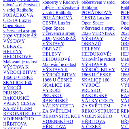
koncerty v Rudrově
občerstvení v srdci
obče
mlýně – občerstvení
mlýně – občerstvení
Ratibořic
Rati
v srdci Ratibořic
v srdci Ratibořic
POHÁDKOVÁ
PO
POHÁDKOVÁ
POHÁDKOVÁ
CESTA
Luxfer
CE
CESTA
Luxfer
CESTA
Luxfer
Open Space
Ope
Open Space
Open Space
v červenci a srpnu
v če
v červenci a srpnu
v červenci a srpnu
2026
VERNISÁŽ
202
2026
VERNISÁŽ
2026
VERNISÁŽ
VÝSTAVY
VÝ
VÝSTAVY
VÝSTAVY
OBRAZŮ
OB
OBRAZŮ
OBRAZŮ
HELENY
HE
HELENY
HELENY
HEJDUKOVÉ:
HE
HEJDUKOVÉ:
HEJDUKOVÉ:
Malování je radost
Malo
Malování je radost
Malování je radost
VÝSTAVA K
VÝ
VÝSTAVA K
VÝSTAVA K
VÝROČÍ BITVY
VÝ
VÝROČÍ BITVY
VÝROČÍ BITVY
1866 U ČESKÉ
186
1866 U ČESKÉ
1866 U ČESKÉ
SKALICE
160.
SK
SKALICE
160.
SKALICE
160.
VÝROČÍ
VÝ
VÝROČÍ
VÝROČÍ
PRUSKO-
PR
PRUSKO-
PRUSKO-
RAKOUSKÉ
RA
RAKOUSKÉ
RAKOUSKÉ
VÁLKY
CESTA
VÁ
VÁLKY
CESTA
VÁLKY
CESTA
ZA SVĚTLEM
ZA
ZA SVĚTLEM
ZA SVĚTLEM
REKONSTRUKCE
RE
REKONSTRUKCE
REKONSTRUKCE
VOJENSKÉHO
VO
VOJENSKÉHO
VOJENSKÉHO
HŘBITOVA
HŘ
HŘBITOVA
HŘBITOVA
V ČESKÉ
V 