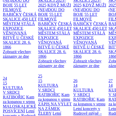
(NE)JDOU DO
SKALICI 2023–
SKALICI 2023–
SKA
BOJE
55 LET
2025
KDYŽ MUŽI
2025
KDYŽ MUŽI
202
FILMOVÉ
(NE)JDOU DO
(NE)JDOU DO
(NE
BABIČKY
ČESKÁ
BOJE
55 LET
BOJE
55 LET
BO
SKALICE 450 LET
FILMOVÉ
FILMOVÉ
FI
MĚSTEM
STÁLÁ
BABIČKY
ČESKÁ
BABIČKY
ČESKÁ
BA
EXPOZICE
SKALICE 450 LET
SKALICE 450 LET
SKA
VĚNOVANÁ
MĚSTEM
STÁLÁ
MĚSTEM
STÁLÁ
MĚ
BITVĚ U ČESKÉ
EXPOZICE
EXPOZICE
EX
SKALICE 28. 6.
VĚNOVANÁ
VĚNOVANÁ
VĚ
1866
BITVĚ U ČESKÉ
BITVĚ U ČESKÉ
BIT
Zobrazit všechny
SKALICE 28. 6.
SKALICE 28. 6.
SKA
záznamy ze dne
1866
1866
186
Zobrazit všechny
Zobrazit všechny
Zobr
záznamy ze dne
záznamy ze dne
zázn
25
24
15
26
27
15
KULTURA
14
14
KULTURA
V SRDCI
KULTURA
KU
V SRDCI
RATIBOŘIC
Kam
V SRDCI
V S
RATIBOŘIC
Kam
za kopanou v srpnu
RATIBOŘIC
Kam
RAT
za kopanou v srpnu
ZÁPIS NA VÝLET
za kopanou v srpnu
za k
MALOSKALICKÉ
NA ZÁMEK
Letní koncerty v
Letn
POSVÍCENÍ
Letní
ŽLEBY
Letní
Rudrově mlýně –
Rud
koncerty v Rudrově