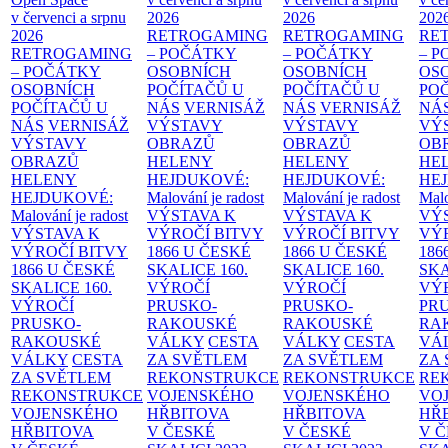
v červenci a srpnu
2026
2026
202
2026
RETROGAMING
RETROGAMING
RE
RETROGAMING
– POČÁTKY
– POČÁTKY
– 
– POČÁTKY
OSOBNÍCH
OSOBNÍCH
OS
OSOBNÍCH
POČÍTAČŮ U
POČÍTAČŮ U
PO
POČÍTAČŮ U
NÁS
VERNISÁŽ
NÁS
VERNISÁŽ
NÁ
NÁS
VERNISÁŽ
VÝSTAVY
VÝSTAVY
VÝ
VÝSTAVY
OBRAZŮ
OBRAZŮ
OB
OBRAZŮ
HELENY
HELENY
HE
HELENY
HEJDUKOVÉ:
HEJDUKOVÉ:
HE
HEJDUKOVÉ:
Malování je radost
Malování je radost
Malo
Malování je radost
VÝSTAVA K
VÝSTAVA K
VÝ
VÝSTAVA K
VÝROČÍ BITVY
VÝROČÍ BITVY
VÝ
VÝROČÍ BITVY
1866 U ČESKÉ
1866 U ČESKÉ
186
1866 U ČESKÉ
SKALICE
160.
SKALICE
160.
SK
SKALICE
160.
VÝROČÍ
VÝROČÍ
VÝ
VÝROČÍ
PRUSKO-
PRUSKO-
PR
PRUSKO-
RAKOUSKÉ
RAKOUSKÉ
RA
RAKOUSKÉ
VÁLKY
CESTA
VÁLKY
CESTA
VÁ
VÁLKY
CESTA
ZA SVĚTLEM
ZA SVĚTLEM
ZA
ZA SVĚTLEM
REKONSTRUKCE
REKONSTRUKCE
RE
REKONSTRUKCE
VOJENSKÉHO
VOJENSKÉHO
VO
VOJENSKÉHO
HŘBITOVA
HŘBITOVA
HŘ
HŘBITOVA
V ČESKÉ
V ČESKÉ
V 