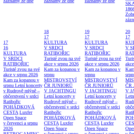
záznamy ze dne
záznamy ze dne
záznamy ze dne
SKA
186
Zobr
zázn
18
19
20
17
17
17
17
KULTURA
KULTURA
KU
16
V SRDCI
V SRDCI
V S
KULTURA
RATIBOŘIC
RATIBOŘIC
RAT
V SRDCI
Turisté zvou na své
Turisté zvou na své
Turi
RATIBOŘIC
akce v srpnu 2026
akce v srpnu 2026
akce
Turisté zvou na své
Kam za kopanou v
Kam za kopanou v
Kam
akce v srpnu 2026
srpnu
srpnu
srpn
Kam za kopanou v
MISTROVSTVÍ
MISTROVSTVÍ
MI
srpnu
Letní koncerty
ČR JUNIORŮ
ČR JUNIORŮ
ČR 
v Rudrově mlýně –
V JACHTINGU
V JACHTINGU
V 
občerstvení v srdci
Letní koncerty v
Letní koncerty v
Letn
Ratibořic
Rudrově mlýně –
Rudrově mlýně –
Rud
POHÁDKOVÁ
občerstvení v srdci
občerstvení v srdci
obče
CESTA
Luxfer
Ratibořic
Ratibořic
Rati
Open Space
POHÁDKOVÁ
POHÁDKOVÁ
PO
v červenci a srpnu
CESTA
Luxfer
CESTA
Luxfer
CE
2026
Open Space
Open Space
Ope
RETROGAMING
v červenci a srpnu
v červenci a srpnu
v če