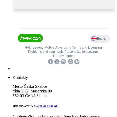
Kontakty
Město Česká Skalice
třída T. G. Masaryka 80
552 03 Česká Skalice
SPOJOVATELKA
+420 491 490 011
(z tohoto čísla budete spojeni přímo k požadovanému