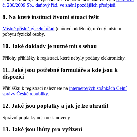
č. 280/2009 Sb., daňový řád, ve znění pozdějších předpisů
.
8. Na které instituci životní situaci řešit
Místně příslušný celní úřad
(daňové oddělení), určený místem
pobytu fyzické osoby.
10. Jaké doklady je nutné mít s sebou
Přílohy přihlášky k registraci, které nebyly podány elektronicky.
11. Jaké jsou potřebné formuláře a kde jsou k
dispozici
Přihlášku k registraci naleznete na
internetových stránkách Celní
správy České republiky
.
12. Jaké jsou poplatky a jak je lze uhradit
Správní poplatky nejsou stanoveny.
13. Jaké jsou lhůty pro vyřízení