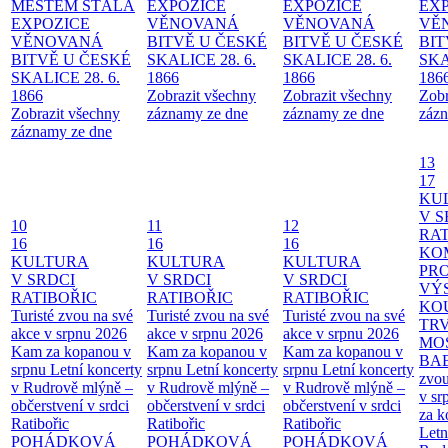
MĚSTEM
STÁLÁ
EXPOZICE
EXPOZICE
EX
EXPOZICE
VĚNOVANÁ
VĚNOVANÁ
VĚ
VĚNOVANÁ
BITVĚ U ČESKÉ
BITVĚ U ČESKÉ
BIT
BITVĚ U ČESKÉ
SKALICE 28. 6.
SKALICE 28. 6.
SKA
SKALICE 28. 6.
1866
1866
186
1866
Zobrazit všechny
Zobrazit všechny
Zobr
Zobrazit všechny
záznamy ze dne
záznamy ze dne
zázn
záznamy ze dne
13
17
KU
V S
10
11
12
RAT
16
16
16
KO
KULTURA
KULTURA
KULTURA
PR
V SRDCI
V SRDCI
V SRDCI
VÝ
RATIBOŘIC
RATIBOŘIC
RATIBOŘIC
KO
Turisté zvou na své
Turisté zvou na své
Turisté zvou na své
TR
akce v srpnu 2026
akce v srpnu 2026
akce v srpnu 2026
MO
Kam za kopanou v
Kam za kopanou v
Kam za kopanou v
BA
srpnu
Letní koncerty
srpnu
Letní koncerty
srpnu
Letní koncerty
zvou
v Rudrově mlýně –
v Rudrově mlýně –
v Rudrově mlýně –
v sr
občerstvení v srdci
občerstvení v srdci
občerstvení v srdci
za k
Ratibořic
Ratibořic
Ratibořic
Letn
POHÁDKOVÁ
POHÁDKOVÁ
POHÁDKOVÁ