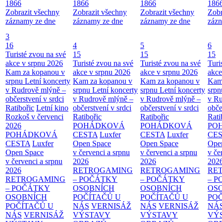
1866
1866
1866
186
Zobrazit všechny
Zobrazit všechny
Zobrazit všechny
Zobr
záznamy ze dne
záznamy ze dne
záznamy ze dne
zázn
3
16
4
5
6
Turisté zvou na své
15
15
15
akce v srpnu 2026
Turisté zvou na své
Turisté zvou na své
Turi
Kam za kopanou v
akce v srpnu 2026
akce v srpnu 2026
akce
srpnu
Letní koncerty
Kam za kopanou v
Kam za kopanou v
Kam
v Rudrově mlýně –
srpnu
Letní koncerty
srpnu
Letní koncerty
srp
občerstvení v srdci
v Rudrově mlýně –
v Rudrově mlýně –
v Ru
Ratibořic
Letní kino
občerstvení v srdci
občerstvení v srdci
obče
Rozkoš v červenci
Ratibořic
Ratibořic
Rati
2026
POHÁDKOVÁ
POHÁDKOVÁ
PO
POHÁDKOVÁ
CESTA
Luxfer
CESTA
Luxfer
CE
CESTA
Luxfer
Open Space
Open Space
Ope
Open Space
v červenci a srpnu
v červenci a srpnu
v če
v červenci a srpnu
2026
2026
202
2026
RETROGAMING
RETROGAMING
RE
RETROGAMING
– POČÁTKY
– POČÁTKY
– 
– POČÁTKY
OSOBNÍCH
OSOBNÍCH
OS
OSOBNÍCH
POČÍTAČŮ U
POČÍTAČŮ U
PO
POČÍTAČŮ U
NÁS
VERNISÁŽ
NÁS
VERNISÁŽ
NÁ
NÁS
VERNISÁŽ
VÝSTAVY
VÝSTAVY
VÝ