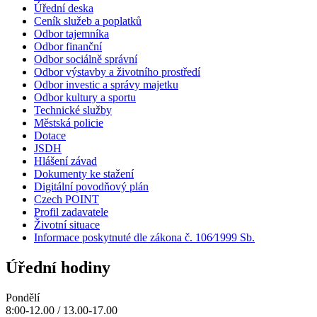
Úřední deska
Ceník služeb a poplatků
Odbor tajemníka
Odbor finanční
Odbor sociálně správní
Odbor výstavby a životního prostředí
Odbor investic a správy majetku
Odbor kultury a sportu
Technické služby
Městská policie
Dotace
JSDH
Hlášení závad
Dokumenty ke stažení
Digitální povodňový plán
Czech POINT
Profil zadavatele
Životní situace
Informace poskytnuté dle zákona č. 106⁄1999 Sb.
Úřední hodiny
Pondělí
8:00-12.00 / 13.00-17.00