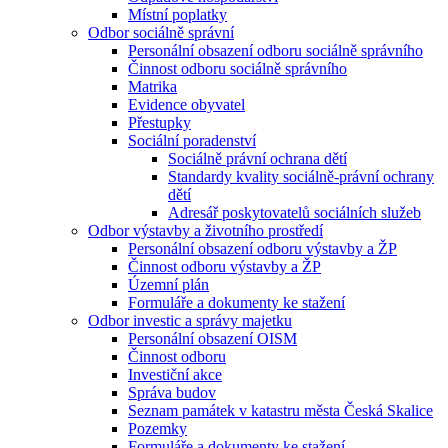
Místní poplatky
Odbor sociálně správní
Personální obsazení odboru sociálně správního
Činnost odboru sociálně správního
Matrika
Evidence obyvatel
Přestupky
Sociální poradenství
Sociálně právní ochrana dětí
Standardy kvality sociálně-právní ochrany
dětí
Adresář poskytovatelů sociálních služeb
Odbor výstavby a životního prostředí
Personální obsazení odboru výstavby a ŽP
Činnost odboru výstavby a ŽP
Územní plán
Formuláře a dokumenty ke stažení
Odbor investic a správy majetku
Personální obsazení OISM
Činnost odboru
Investiční akce
Správa budov
Seznam památek v katastru města Česká Skalice
Pozemky
Formuláře a dokumenty ke stažení