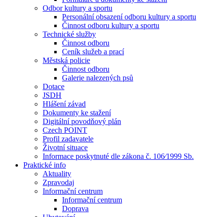
Odbor kultury a sportu
Personální obsazení odboru kultury a sportu
Činnost odboru kultury a sportu
Technické služby
Činnost odboru
Ceník služeb a prací
Městská policie
Činnost odboru
Galerie nalezených psů
Dotace
JSDH
Hlášení závad
Dokumenty ke stažení
Digitální povodňový plán
Czech POINT
Profil zadavatele
Životní situace
Informace poskytnuté dle zákona č. 106⁄1999 Sb.
Praktické info
Aktuality
Zpravodaj
Informační centrum
Informační centrum
Doprava