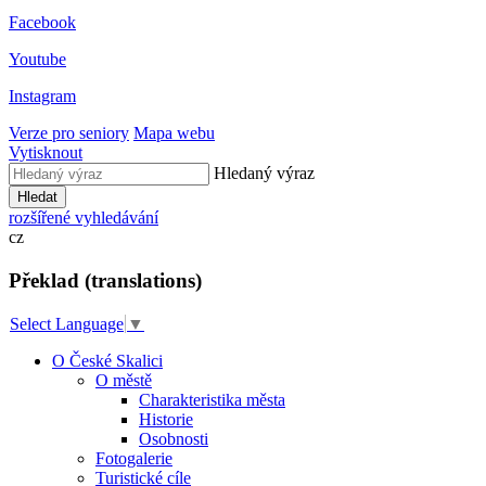
Facebook
Youtube
Instagram
Verze pro seniory
Mapa webu
Vytisknout
Hledaný výraz
Hledat
rozšířené vyhledávání
cz
Překlad (translations)
Select Language
▼
O České Skalici
O městě
Charakteristika města
Historie
Osobnosti
Fotogalerie
Turistické cíle