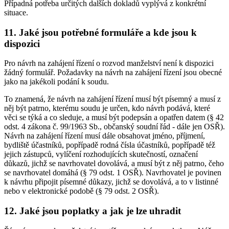
Případná potřeba určitých dalších dokladů vyplývá z konkrétní
situace.
11. Jaké jsou potřebné formuláře a kde jsou k
dispozici
Pro návrh na zahájení řízení o rozvod manželství není k dispozici
žádný formulář. Požadavky na návrh na zahájení řízení jsou obecné
jako na jakékoli podání k soudu.
To znamená, že návrh na zahájení řízení musí být písemný a musí z
něj být patrno, kterému soudu je určen, kdo návrh podává, které
věci se týká a co sleduje, a musí být podepsán a opatřen datem (§ 42
odst. 4 zákona č. 99/1963 Sb., občanský soudní řád - dále jen OSŘ).
Návrh na zahájení řízení musí dále obsahovat jméno, příjmení,
bydliště účastníků, popřípadě rodná čísla účastníků, popřípadě též
jejich zástupců, vylíčení rozhodujících skutečností, označení
důkazů, jichž se navrhovatel dovolává, a musí být z něj patrno, čeho
se navrhovatel domáhá (§ 79 odst. 1 OSŘ). Navrhovatel je povinen
k návrhu připojit písemné důkazy, jichž se dovolává, a to v listinné
nebo v elektronické podobě (§ 79 odst. 2 OSŘ).
12. Jaké jsou poplatky a jak je lze uhradit