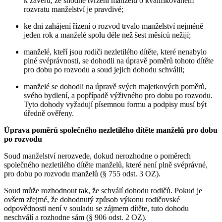
k závěru, že shodné tvrzení manželů o kvalifikovaném
rozvratu manželství je pravdivé;
ke dni zahájení řízení o rozvod trvalo manželství nejméně
jeden rok a manželé spolu déle než šest měsíců nežijí;
manželé, kteří jsou rodiči nezletilého dítěte, které nenabylo
plné svéprávnosti, se dohodli na úpravě poměrů tohoto dítěte
pro dobu po rozvodu a soud jejich dohodu schválil;
manželé se dohodli na úpravě svých majetkových poměrů,
svého bydlení, a popřípadě výživného pro dobu po rozvodu.
Tyto dohody vyžadují písemnou formu a podpisy musí být
úředně ověřeny.
Úprava poměrů společného nezletilého dítěte manželů pro dobu
po rozvodu
Soud manželství nerozvede, dokud nerozhodne o poměrech
společného nezletilého dítěte manželů, které není plně svéprávné,
pro dobu po rozvodu manželů (§ 755 odst. 3 OZ).
Soud může rozhodnout tak, že schválí dohodu rodičů. Pokud je
ovšem zřejmé, že dohodnutý způsob výkonu rodičovské
odpovědnosti není v souladu se zájmem dítěte, tuto dohodu
neschválí a rozhodne sám (§ 906 odst. 2 OZ).