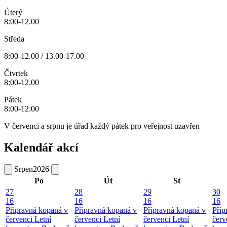
Úterý
8:00-12.00
Středa
8:00-12.00 / 13.00-17.00
Čtvrtek
8:00-12.00
Pátek
8:00-12:00
V červenci a srpnu je úřad každý pátek pro veřejnost uzavřen
Kalendář akcí
Srpen
2026
Po
Út
St
27
28
29
30
16
16
16
16
Přípravná kopaná v
Přípravná kopaná v
Přípravná kopaná v
Příp
červenci
Letní
červenci
Letní
červenci
Letní
červ