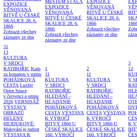
MĚSTEM
STÁLÁ
EXPOZICE
EX
EXPOZICE
EXPOZICE
VĚNOVANÁ
VĚ
VĚNOVANÁ
VĚNOVANÁ
BITVĚ U ČESKÉ
BIT
BITVĚ U ČESKÉ
BITVĚ U ČESKÉ
SKALICE 28. 6.
SKA
SKALICE 28. 6.
SKALICE 28. 6.
1866
186
1866
1866
Zobrazit všechny
Zobr
Zobrazit všechny
Zobrazit všechny
záznamy ze dne
zázn
záznamy ze dne
záznamy ze dne
31
13
KULTURA
V SRDCI
3
RATIBOŘIC
Kam
1
2
12
za kopanou v srpnu
11
11
KU
POHÁDKOVÁ
KULTURA
KULTURA
V S
CESTA
Luxfer
V SRDCI
V SRDCI
RAT
Open Space
RATIBOŘIC
RATIBOŘIC
HLE
v červenci a srpnu
HLEDÁNÍ –
HLEDÁNÍ –
HĽ
2026
VERNISÁŽ
HĽADANIE
HĽADANIE
OT
VÝSTAVY
POHÁDKOVÁ
POHÁDKOVÁ
DV
OBRAZŮ
CESTA
VÝSTAVA
CESTA
VÝSTAVA
PO
HELENY
K VÝROČÍ
K VÝROČÍ
CE
HEJDUKOVÉ:
BITVY 1866 U
BITVY 1866 U
K 
Malování je radost
ČESKÉ SKALICE
ČESKÉ SKALICE
BIT
VÝSTAVA K
160. VÝROČÍ
160. VÝROČÍ
ČES