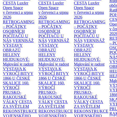
Rud
CESTA
Luxfer
CESTA
Luxfer
CESTA
Luxfer
obče
Open Space
Open Space
Open Space
Rati
v červenci a srpnu
v červenci a srpnu
v červenci a srpnu
PO
2026
2026
2026
CE
RETROGAMING
RETROGAMING
RETROGAMING
Ope
– POČÁTKY
– POČÁTKY
– POČÁTKY
v če
OSOBNÍCH
OSOBNÍCH
OSOBNÍCH
202
POČÍTAČŮ U
POČÍTAČŮ U
POČÍTAČŮ U
RE
NÁS
VERNISÁŽ
NÁS
VERNISÁŽ
NÁS
VERNISÁŽ
– 
VÝSTAVY
VÝSTAVY
VÝSTAVY
OS
OBRAZŮ
OBRAZŮ
OBRAZŮ
PO
HELENY
HELENY
HELENY
NÁ
HEJDUKOVÉ:
HEJDUKOVÉ:
HEJDUKOVÉ:
VÝ
Malování je radost
Malování je radost
Malování je radost
OB
VÝSTAVA K
VÝSTAVA K
VÝSTAVA K
HE
VÝROČÍ BITVY
VÝROČÍ BITVY
VÝROČÍ BITVY
HE
1866 U ČESKÉ
1866 U ČESKÉ
1866 U ČESKÉ
Malo
SKALICE
160.
SKALICE
160.
SKALICE
160.
VÝ
VÝROČÍ
VÝROČÍ
VÝROČÍ
VÝ
PRUSKO-
PRUSKO-
PRUSKO-
186
RAKOUSKÉ
RAKOUSKÉ
RAKOUSKÉ
SK
VÁLKY
CESTA
VÁLKY
CESTA
VÁLKY
CESTA
VÝ
ZA SVĚTLEM
ZA SVĚTLEM
ZA SVĚTLEM
PR
REKONSTRUKCE
REKONSTRUKCE
REKONSTRUKCE
RA
VOJENSKÉHO
VOJENSKÉHO
VOJENSKÉHO