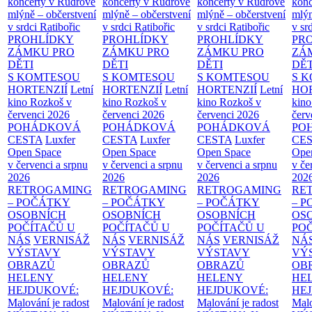
koncerty v Rudrově
koncerty v Rudrově
koncerty v Rudrově
konc
mlýně – občerstvení
mlýně – občerstvení
mlýně – občerstvení
mlýn
v srdci Ratibořic
v srdci Ratibořic
v srdci Ratibořic
v sr
PROHLÍDKY
PROHLÍDKY
PROHLÍDKY
PR
ZÁMKU PRO
ZÁMKU PRO
ZÁMKU PRO
ZÁ
DĚTI
DĚTI
DĚTI
DĚT
S KOMTESOU
S KOMTESOU
S KOMTESOU
S 
HORTENZIÍ
Letní
HORTENZIÍ
Letní
HORTENZIÍ
Letní
HOR
kino Rozkoš v
kino Rozkoš v
kino Rozkoš v
kino
červenci 2026
červenci 2026
červenci 2026
červ
POHÁDKOVÁ
POHÁDKOVÁ
POHÁDKOVÁ
PO
CESTA
Luxfer
CESTA
Luxfer
CESTA
Luxfer
CE
Open Space
Open Space
Open Space
Ope
v červenci a srpnu
v červenci a srpnu
v červenci a srpnu
v če
2026
2026
2026
202
RETROGAMING
RETROGAMING
RETROGAMING
RE
– POČÁTKY
– POČÁTKY
– POČÁTKY
– 
OSOBNÍCH
OSOBNÍCH
OSOBNÍCH
OS
POČÍTAČŮ U
POČÍTAČŮ U
POČÍTAČŮ U
PO
NÁS
VERNISÁŽ
NÁS
VERNISÁŽ
NÁS
VERNISÁŽ
NÁ
VÝSTAVY
VÝSTAVY
VÝSTAVY
VÝ
OBRAZŮ
OBRAZŮ
OBRAZŮ
OB
HELENY
HELENY
HELENY
HE
HEJDUKOVÉ:
HEJDUKOVÉ:
HEJDUKOVÉ:
HE
Malování je radost
Malování je radost
Malování je radost
Malo