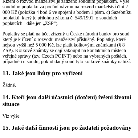
Řízení o rozvod manželství je zatíženo soudním poplatkem. Výše
soudního poplatku za podání návrhu na rozvod manželství činí 2
000 Kč (položka 4 bod 6 ve spojení s bodem 1 písm. c) Sazebníku
poplatků, který je přílohou zákona č. 549/1991, o soudních
poplatcích - dále jen „ZSP“).
Poplatky se platí na účet zřízený u České národní banky pro soud,
který je k řízení o rozvodu manželství příslušný. Poplatky, které
nejsou vyšší než 5 000 Kč, lze platit kolkovými známkami (§ 8
ZSP). Kolkové známky se dají zakoupit na kontaktních místech
veřejné správy (tzv. Czech POINT) nebo na vybraných poštách,
případně i u soudu, pokud daný soud tyto kolkové známky nabízí.
13. Jaké jsou lhůty pro vyřízení
Žádné.
14. Kteří jsou další účastníci (dotčení) řešení životní
situace
Viz výše.
15. Jaké další činnosti jsou po žadateli požadovány