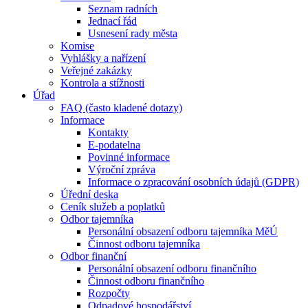
Seznam radních
Jednací řád
Usnesení rady města
Komise
Vyhlášky a nařízení
Veřejné zakázky
Kontrola a stížnosti
Úřad
FAQ (často kladené dotazy)
Informace
Kontakty
E-podatelna
Povinné informace
Výroční zpráva
Informace o zpracování osobních údajů (GDPR)
Úřední deska
Ceník služeb a poplatků
Odbor tajemníka
Personální obsazení odboru tajemníka MěÚ
Činnost odboru tajemníka
Odbor finanční
Personální obsazení odboru finančního
Činnost odboru finančního
Rozpočty
Odpadové hospodářství