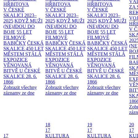
VÁ
HŘBITOVA
HŘBITOVA
HŘBITOVA
ZA
V ČESKÉ
V ČESKÉ
V ČESKÉ
RE
SKALICI 2023–
SKALICI 2023–
SKALICI 2023–
VO
2025
KDYŽ MUŽI
2025
KDYŽ MUŽI
2025
KDYŽ MUŽI
HŘ
(NE)JDOU DO
(NE)JDOU DO
(NE)JDOU DO
V 
BOJE
55 LET
BOJE
55 LET
BOJE
55 LET
SKA
FILMOVÉ
FILMOVÉ
FILMOVÉ
202
BABIČKY
ČESKÁ
BABIČKY
ČESKÁ
BABIČKY
ČESKÁ
(NE
SKALICE 450 LET
SKALICE 450 LET
SKALICE 450 LET
BO
MĚSTEM
STÁLÁ
MĚSTEM
STÁLÁ
MĚSTEM
STÁLÁ
FI
EXPOZICE
EXPOZICE
EXPOZICE
BA
VĚNOVANÁ
VĚNOVANÁ
VĚNOVANÁ
SKA
BITVĚ U ČESKÉ
BITVĚ U ČESKÉ
BITVĚ U ČESKÉ
MĚ
SKALICE 28. 6.
SKALICE 28. 6.
SKALICE 28. 6.
EX
1866
1866
1866
VĚ
Zobrazit všechny
Zobrazit všechny
Zobrazit všechny
BIT
záznamy ze dne
záznamy ze dne
záznamy ze dne
SKA
186
Zobr
zázn
18
19
20
17
17
17
17
KULTURA
KULTURA
KU