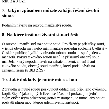
odst. 2 a 3 OZ).
7. Jakým způsobem můžete zahájit řešení životní
situace
Podáním návrhu na rozvod manželství soudu.
8. Na které instituci životní situaci řešit
O rozvodu manželství rozhoduje soud. Pro řízení je příslušný soud,
v jehož obvodu mají nebo měli manželé poslední společné bydliště v
České republice, bydlí-li v obvodu tohoto soudu alespoň jeden z
manželů. Pokud takového soudu není, je příslušný obecný soud
manžela, který nepodal návrh na zahájení řízení, a není-li ani
takového soudu, obecný soud manžela, který podal návrh na
zahájení řízení (§ 383 ZŘS).
10. Jaké doklady je nutné mít s sebou
Zpravidla je nutné soudu poskytnout oddací list, příp. jeho ověřenou
kopii. Stejně jako u jiných řízení se účastníci prokazují u jednání
svým občanským průkazem; jsou-li zastoupeni, je nutné, aby soudu
poskytli plnou moc, kterou udělili svému zástupci.