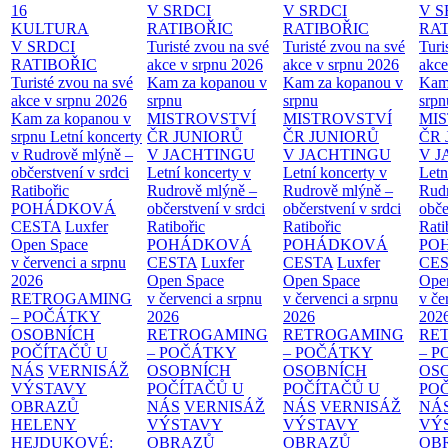
16
V SRDCI
V SRDCI
V S
KULTURA
RATIBOŘIC
RATIBOŘIC
RAT
V SRDCI
Turisté zvou na své
Turisté zvou na své
Turi
RATIBOŘIC
akce v srpnu 2026
akce v srpnu 2026
akce
Turisté zvou na své
Kam za kopanou v
Kam za kopanou v
Kam
akce v srpnu 2026
srpnu
srpnu
srpn
Kam za kopanou v
MISTROVSTVÍ
MISTROVSTVÍ
MI
srpnu
Letní koncerty
ČR JUNIORŮ
ČR JUNIORŮ
ČR 
v Rudrově mlýně –
V JACHTINGU
V JACHTINGU
V 
občerstvení v srdci
Letní koncerty v
Letní koncerty v
Letn
Ratibořic
Rudrově mlýně –
Rudrově mlýně –
Rud
POHÁDKOVÁ
občerstvení v srdci
občerstvení v srdci
obče
CESTA
Luxfer
Ratibořic
Ratibořic
Rati
Open Space
POHÁDKOVÁ
POHÁDKOVÁ
PO
v červenci a srpnu
CESTA
Luxfer
CESTA
Luxfer
CE
2026
Open Space
Open Space
Ope
RETROGAMING
v červenci a srpnu
v červenci a srpnu
v če
– POČÁTKY
2026
2026
202
OSOBNÍCH
RETROGAMING
RETROGAMING
RE
POČÍTAČŮ U
– POČÁTKY
– POČÁTKY
– 
NÁS
VERNISÁŽ
OSOBNÍCH
OSOBNÍCH
OS
VÝSTAVY
POČÍTAČŮ U
POČÍTAČŮ U
PO
OBRAZŮ
NÁS
VERNISÁŽ
NÁS
VERNISÁŽ
NÁ
HELENY
VÝSTAVY
VÝSTAVY
VÝ
HEJDUKOVÉ:
OBRAZŮ
OBRAZŮ
OB