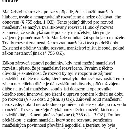
situace
Manželství lze rozvést pouze v případě, že je soužití manželů
hluboce, trvale a nenapravitelně rozvráceno a nelze očekávat jeho
obnovení (§ 755 odst. 1 OZ). Tento jediný důvod pro rozvod
manželství se nazývá kvalifikovaný rozvrat. Hluboký rozvrat
znamená, že se dotýká samé podstaty manželství, kterým je
vzájemný poměr manželů. Manželé odmítají žít spolu jako manželé.
Trvalý rozvrat znamená, že rozvrat manželství trvá po delší dobu.
Existenci a příčiny vzniku rozvratu manželství zjišťuje soud, pokud
zákon nestanoví jinak (§ 756 OZ).
Zákon zároveň stanoví podmínky, kdy není možné manželství
rozvést i přesto, že je manželství rozvráceno. Prvním z těchto
důvodů je skutečnost, že rozvod by byl v rozporu se zájmem
nezletilého dítěte manželů, které nenabylo plné svéprávnosti. Tento
zájem nezletilého dítěte je dán zvláštními důvody, přičemž zájem
dítěte na trvání manželství soud zjistí dotazem u opatrovníka,
kterého soud jmenoval pro řízení o úpravu poměru k dítěti na dobu
po rozvodu (§ 755 odst. 2 písm. a) OZ). Zároveň soud manželství
nerozvede, dokud nerozhodne o poměrech dítěte v době po rozvodu
manželů. To se samozřejmě týká pouze těch manželů, kteří mají
nezletilé dítě, jež není plně svéprávné (§ 755 odst. 3 OZ). Druhou
překážkou je zájem manžela, který se na rozvratu porušením
manželských povinností převážně nepodílel a kterému by byla