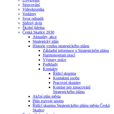
Ubytování
Stravování
Videokronika
Vodárny
Svoz odpadů
Sběrný dvůr
Školní jídelna
Česká Skalice 2030
Aktuality, akce
Strategický plán
Historie vzniku strategického plánu
Základní informace o Strategickém plánu
Harmonogram prací
Výstupy práce
Podklady
Kontakty
Řídicí skupina
Kontaktní osoba
Pracovní skupiny
Komise pro zpracování
Strategického plánu
Akční plán města
Plán rozvoje sportu
Řídící skupina Strategického plánu města Česká
Skalice