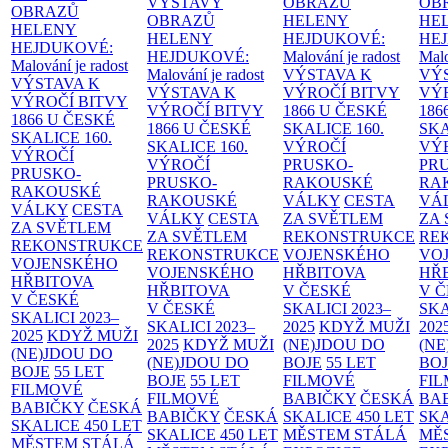
VÝSTAVY
OBRAZŮ
OB
OBRAZŮ
OBRAZŮ
HELENY
HE
HELENY
HELENY
HEJDUKOVÉ:
HE
HEJDUKOVÉ:
HEJDUKOVÉ:
Malování je radost
Malo
Malování je radost
Malování je radost
VÝSTAVA K
VÝ
VÝSTAVA K
VÝSTAVA K
VÝROČÍ BITVY
VÝ
VÝROČÍ BITVY
VÝROČÍ BITVY
1866 U ČESKÉ
186
1866 U ČESKÉ
1866 U ČESKÉ
SKALICE
160.
SK
SKALICE
160.
SKALICE
160.
VÝROČÍ
VÝ
VÝROČÍ
VÝROČÍ
PRUSKO-
PR
PRUSKO-
PRUSKO-
RAKOUSKÉ
RA
RAKOUSKÉ
RAKOUSKÉ
VÁLKY
CESTA
VÁ
VÁLKY
CESTA
VÁLKY
CESTA
ZA SVĚTLEM
ZA
ZA SVĚTLEM
ZA SVĚTLEM
REKONSTRUKCE
RE
REKONSTRUKCE
REKONSTRUKCE
VOJENSKÉHO
VO
VOJENSKÉHO
VOJENSKÉHO
HŘBITOVA
HŘ
HŘBITOVA
HŘBITOVA
V ČESKÉ
V 
V ČESKÉ
V ČESKÉ
SKALICI 2023–
SKA
SKALICI 2023–
SKALICI 2023–
2025
KDYŽ MUŽI
202
2025
KDYŽ MUŽI
2025
KDYŽ MUŽI
(NE)JDOU DO
(NE
(NE)JDOU DO
(NE)JDOU DO
BOJE
55 LET
BO
BOJE
55 LET
BOJE
55 LET
FILMOVÉ
FI
FILMOVÉ
FILMOVÉ
BABIČKY
ČESKÁ
BA
BABIČKY
ČESKÁ
BABIČKY
ČESKÁ
SKALICE 450 LET
SKA
SKALICE 450 LET
SKALICE 450 LET
MĚSTEM
STÁLÁ
MĚ
MĚSTEM
STÁLÁ