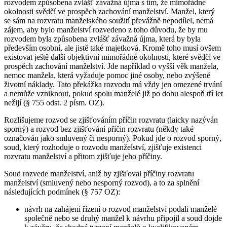
rozvodem způsobena zvlášť závažná újma s tím, že mimořádné
okolnosti svědčí ve prospěch zachování manželství. Manžel, který
se sám na rozvratu manželského soužití převážně nepodílel, nemá
zájem, aby bylo manželství rozvedeno z toho důvodu, že by mu
rozvodem byla způsobena zvlášť závažná újma, která by byla
především osobní, ale jistě také majetková. Kromě toho musí ovšem
existovat ještě další objektivní mimořádné okolnosti, které svědčí ve
prospěch zachování manželství. Jde například o vyšší věk manžela,
nemoc manžela, která vyžaduje pomoc jiné osoby, nebo zvýšené
životní náklady. Tato překážka rozvodu má vždy jen omezené trvání
a nemůže vzniknout, pokud spolu manželé již po dobu alespoň tří let
nežijí (§ 755 odst. 2 písm. OZ).
Rozlišujeme rozvod se zjišťováním příčin rozvratu (laicky nazýván
sporný) a rozvod bez zjišťování příčin rozvratu (někdy také
označován jako smluvený či nesporný). Pokud jde o rozvod sporný,
soud, který rozhoduje o rozvodu manželství, zjišťuje existenci
rozvratu manželství a přitom zjišťuje jeho příčiny.
Soud rozvede manželství, aniž by zjišťoval příčiny rozvratu
manželství (smluvený nebo nesporný rozvod), a to za splnění
následujících podmínek (§ 757 OZ):
návrh na zahájení řízení o rozvod manželství podali manželé
společně nebo se druhý manžel k návrhu připojil a soud dojde