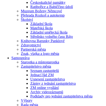
Českoskalické památky
Ratibořice a Babiččino údolí
Muzeum Boženy Němcové
Přehrada Rozkoš a autokemp
Školství
Základní škola
Mateřská škola
Základní umělecká škola
Středisko volného času Bájo
Knihovna Barunky Panklové
Zdravotnictví
Partnerská města
Znak, vlajka a logo města
Samospráva
Starostka a místostarostka
Zastupitelstvo města
Seznam zastupitelů
Jednací řád ZM
Usnesení zastupitelstva
Zápisy z jednání zastupitelstva
ZM online vysílání
Archiv videozáznamů
Podklady pro jednání zastupitelstva města
Výbory
Rada města