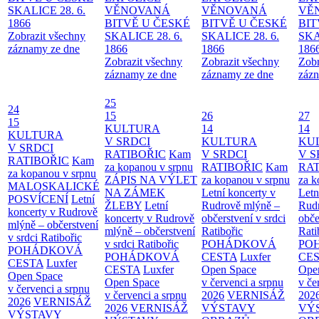
SKALICE 28. 6.
VĚNOVANÁ
VĚNOVANÁ
VĚ
1866
BITVĚ U ČESKÉ
BITVĚ U ČESKÉ
BIT
Zobrazit všechny
SKALICE 28. 6.
SKALICE 28. 6.
SKA
záznamy ze dne
1866
1866
186
Zobrazit všechny
Zobrazit všechny
Zobr
záznamy ze dne
záznamy ze dne
zázn
25
24
15
26
27
15
KULTURA
14
14
KULTURA
V SRDCI
KULTURA
KU
V SRDCI
RATIBOŘIC
Kam
V SRDCI
V S
RATIBOŘIC
Kam
za kopanou v srpnu
RATIBOŘIC
Kam
RAT
za kopanou v srpnu
ZÁPIS NA VÝLET
za kopanou v srpnu
za k
MALOSKALICKÉ
NA ZÁMEK
Letní koncerty v
Letn
POSVÍCENÍ
Letní
ŽLEBY
Letní
Rudrově mlýně –
Rud
koncerty v Rudrově
koncerty v Rudrově
občerstvení v srdci
obče
mlýně – občerstvení
mlýně – občerstvení
Ratibořic
Rati
v srdci Ratibořic
v srdci Ratibořic
POHÁDKOVÁ
PO
POHÁDKOVÁ
POHÁDKOVÁ
CESTA
Luxfer
CE
CESTA
Luxfer
CESTA
Luxfer
Open Space
Ope
Open Space
Open Space
v červenci a srpnu
v če
v červenci a srpnu
v červenci a srpnu
2026
VERNISÁŽ
202
2026
VERNISÁŽ
2026
VERNISÁŽ
VÝSTAVY
VÝ
VÝSTAVY