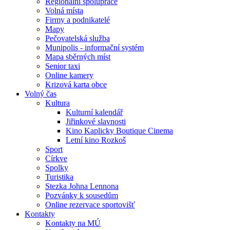
Regionální spolupráce
Volná místa
Firmy a podnikatelé
Mapy
Pečovatelská služba
Munipolis - informační systém
Mapa sběrných míst
Senior taxi
Online kamery
Krizová karta obce
Volný čas
Kultura
Kulturní kalendář
Jiřinkové slavnosti
Kino Kaplicky Boutique Cinema
Letní kino Rozkoš
Sport
Církve
Spolky
Turistika
Stezka Johna Lennona
Pozvánky k sousedům
Online rezervace sportovišť
Kontakty
Kontakty na MÚ