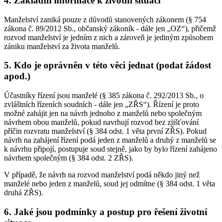
4. Základní informace k životní situaci
Manželství zaniká pouze z důvodů stanovených zákonem (§ 754
zákona č. 89/2012 Sb., občanský zákoník - dále jen „OZ“), přičemž
rozvod manželství je jedním z nich a zároveň je jediným způsobem
zániku manželství za života manželů.
5. Kdo je oprávněn v této věci jednat (podat žádost
apod.)
Účastníky řízení jsou manželé (§ 385 zákona č. 292/2013 Sb., o
zvláštních řízeních soudních - dále jen „ZŘS“). Řízení je proto
možné zahájit jen na návrh jednoho z manželů nebo společným
návrhem obou manželů, pokud navrhují rozvod bez zjišťování
příčin rozvratu manželství (§ 384 odst. 1 věta první ZŘS). Pokud
návrh na zahájení řízení podá jeden z manželů a druhý z manželů se
k návrhu připojí, postupuje soud stejně, jako by bylo řízení zahájeno
návrhem společným (§ 384 odst. 2 ZŘS).
V případě, že návrh na rozvod manželství podá někdo jiný než
manželé nebo jeden z manželů, soud jej odmítne (§ 384 odst. 1 věta
druhá ZŘS).
6. Jaké jsou podmínky a postup pro řešení životní