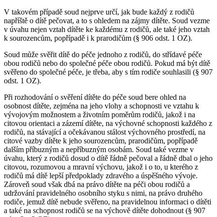
V takovém případě soud nejprve určí, jak bude každý z rodičů
napříště o dítě pečovat, a to s ohledem na zájmy dítěte. Soud vezme
v úvahu nejen vztah dítěte ke každému z rodičů, ale také jeho vztah
k sourozencům, popřípadě i k prarodičům (§ 906 odst. 1 OZ).
Soud může svěřit dítě do péče jednoho z rodičů, do střídavé péče
obou rodičů nebo do společné péče obou rodičů. Pokud má být dítě
svěřeno do společné péče, je třeba, aby s tím rodiče souhlasili (§ 907
odst. 1 OZ).
Při rozhodování o svěření dítěte do péče soud bere ohled na
osobnost dítěte, zejména na jeho vlohy a schopnosti ve vztahu k
vývojovým možnostem a životním poměrům rodičů, jakož i na
citovou orientaci a zázemí dítěte, na výchovné schopnosti každého z
rodičů, na stávající a očekávanou stálost výchovného prostředí, na
citové vazby dítěte k jeho sourozencům, prarodičům, popřípadě
dalším příbuzným a nepříbuzným osobám. Soud také vezme v
úvahu, který z rodičů dosud o dítě řádně pečoval a řádně dbal o jeho
citovou, rozumovou a mravní výchovu, jakož i o to, u kterého z
rodičů má dítě lepší předpoklady zdravého a úspěšného vývoje.
Zároveň soud však dbá na právo dítěte na péči obou rodičů a
udržování pravidelného osobního styku s nimi, na právo druhého
rodiče, jemuž dítě nebude svěřeno, na pravidelnou informaci o dítěti
a také na schopnost rodičů se na výchově dítěte dohodnout (§ 907