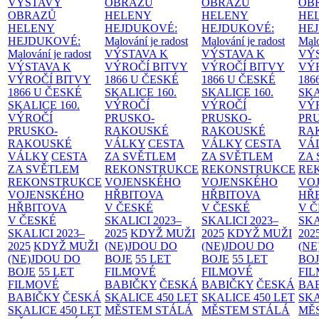
VÝSTAVY
OBRAZŮ
OBRAZŮ
OB
OBRAZŮ
HELENY
HELENY
HE
HELENY
HEJDUKOVÉ:
HEJDUKOVÉ:
HE
HEJDUKOVÉ:
Malování je radost
Malování je radost
Malo
Malování je radost
VÝSTAVA K
VÝSTAVA K
VÝ
VÝSTAVA K
VÝROČÍ BITVY
VÝROČÍ BITVY
VÝ
VÝROČÍ BITVY
1866 U ČESKÉ
1866 U ČESKÉ
186
1866 U ČESKÉ
SKALICE
160.
SKALICE
160.
SK
SKALICE
160.
VÝROČÍ
VÝROČÍ
VÝ
VÝROČÍ
PRUSKO-
PRUSKO-
PR
PRUSKO-
RAKOUSKÉ
RAKOUSKÉ
RA
RAKOUSKÉ
VÁLKY
CESTA
VÁLKY
CESTA
VÁ
VÁLKY
CESTA
ZA SVĚTLEM
ZA SVĚTLEM
ZA
ZA SVĚTLEM
REKONSTRUKCE
REKONSTRUKCE
RE
REKONSTRUKCE
VOJENSKÉHO
VOJENSKÉHO
VO
VOJENSKÉHO
HŘBITOVA
HŘBITOVA
HŘ
HŘBITOVA
V ČESKÉ
V ČESKÉ
V 
V ČESKÉ
SKALICI 2023–
SKALICI 2023–
SKA
SKALICI 2023–
2025
KDYŽ MUŽI
2025
KDYŽ MUŽI
202
2025
KDYŽ MUŽI
(NE)JDOU DO
(NE)JDOU DO
(NE
(NE)JDOU DO
BOJE
55 LET
BOJE
55 LET
BO
BOJE
55 LET
FILMOVÉ
FILMOVÉ
FI
FILMOVÉ
BABIČKY
ČESKÁ
BABIČKY
ČESKÁ
BA
BABIČKY
ČESKÁ
SKALICE 450 LET
SKALICE 450 LET
SKA
SKALICE 450 LET
MĚSTEM
STÁLÁ
MĚSTEM
STÁLÁ
MĚ