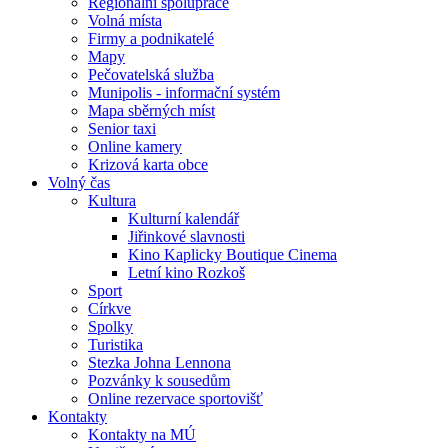
Regionální spolupráce
Volná místa
Firmy a podnikatelé
Mapy
Pečovatelská služba
Munipolis - informační systém
Mapa sběrných míst
Senior taxi
Online kamery
Krizová karta obce
Volný čas
Kultura
Kulturní kalendář
Jiřinkové slavnosti
Kino Kaplicky Boutique Cinema
Letní kino Rozkoš
Sport
Církve
Spolky
Turistika
Stezka Johna Lennona
Pozvánky k sousedům
Online rezervace sportovišť
Kontakty
Kontakty na MÚ