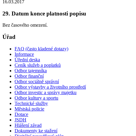
16.03.2017
29. Datum konce platnosti popisu
Bez časového omezení.
Úřad
FAQ (často kladené dotazy)
Informace
Úřední deska
Ceník služeb a poplatků
Odbor tajemníka
Odbor finanční
Odbor sociálně správní
Odbor výstavby a životního prostředí
Odbor investic a správy majetku
Odbor kultury a sportu
Technické služby
Městská policie
Dotace
JSDH
Hlášení závad
Dokumenty ke stažení