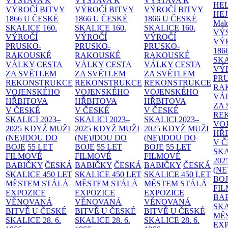
VÝSTAVA K
VÝSTAVA K
VÝSTAVA K
HE
VÝROČÍ BITVY
VÝROČÍ BITVY
VÝROČÍ BITVY
HE
1866 U ČESKÉ
1866 U ČESKÉ
1866 U ČESKÉ
Malo
SKALICE
160.
SKALICE
160.
SKALICE
160.
VÝ
VÝROČÍ
VÝROČÍ
VÝROČÍ
VÝ
PRUSKO-
PRUSKO-
PRUSKO-
186
RAKOUSKÉ
RAKOUSKÉ
RAKOUSKÉ
SK
VÁLKY
CESTA
VÁLKY
CESTA
VÁLKY
CESTA
VÝ
ZA SVĚTLEM
ZA SVĚTLEM
ZA SVĚTLEM
PR
REKONSTRUKCE
REKONSTRUKCE
REKONSTRUKCE
RA
VOJENSKÉHO
VOJENSKÉHO
VOJENSKÉHO
VÁ
HŘBITOVA
HŘBITOVA
HŘBITOVA
ZA
V ČESKÉ
V ČESKÉ
V ČESKÉ
RE
SKALICI 2023–
SKALICI 2023–
SKALICI 2023–
VO
2025
KDYŽ MUŽI
2025
KDYŽ MUŽI
2025
KDYŽ MUŽI
HŘ
(NE)JDOU DO
(NE)JDOU DO
(NE)JDOU DO
V 
BOJE
55 LET
BOJE
55 LET
BOJE
55 LET
SKA
FILMOVÉ
FILMOVÉ
FILMOVÉ
202
BABIČKY
ČESKÁ
BABIČKY
ČESKÁ
BABIČKY
ČESKÁ
(NE
SKALICE 450 LET
SKALICE 450 LET
SKALICE 450 LET
BO
MĚSTEM
STÁLÁ
MĚSTEM
STÁLÁ
MĚSTEM
STÁLÁ
FI
EXPOZICE
EXPOZICE
EXPOZICE
BA
VĚNOVANÁ
VĚNOVANÁ
VĚNOVANÁ
SKA
BITVĚ U ČESKÉ
BITVĚ U ČESKÉ
BITVĚ U ČESKÉ
MĚ
SKALICE 28. 6.
SKALICE 28. 6.
SKALICE 28. 6.
EX