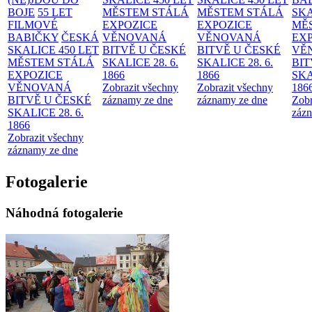
BOJE
55 LET
MĚSTEM
STÁLÁ
MĚSTEM
STÁLÁ
SKA
FILMOVÉ
EXPOZICE
EXPOZICE
MĚ
BABIČKY
ČESKÁ
VĚNOVANÁ
VĚNOVANÁ
EX
SKALICE 450 LET
BITVĚ U ČESKÉ
BITVĚ U ČESKÉ
VĚ
MĚSTEM
STÁLÁ
SKALICE 28. 6.
SKALICE 28. 6.
BIT
EXPOZICE
1866
1866
SKA
VĚNOVANÁ
Zobrazit všechny
Zobrazit všechny
186
BITVĚ U ČESKÉ
záznamy ze dne
záznamy ze dne
Zobr
SKALICE 28. 6.
zázn
1866
Zobrazit všechny
záznamy ze dne
Fotogalerie
Náhodná fotogalerie