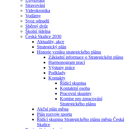
Ubytování
Stravování
Videokronika
Vodárny
Svoz odpadů
Sběrný dvůr
Školní jídelna
Česká Skalice 2030
Aktuality, akce
Strategický plán
Historie vzniku strategického plánu
Základní informace o Strategickém plánu
Harmonogram prací
Výstupy práce
Podklady
Kontakty
Řídicí skupina
Kontaktní osoba
Pracovní skupiny
Komise pro zpracování
Strategického plánu
Akční plán města
Plán rozvoje sportu
Řídící skupina Strategického plánu města Česká
Skalice