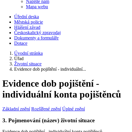
Napište nám
Mapa webu
Úřední deska
Městská policie
Hlášení závad
Českoskalický zpravodaj
Dokumenty a formuláře
Dotace
Úvodní stránka
Úřad
Životní situace
Evidence dob pojištění - individuální...
Evidence dob pojištění -
individuální konta pojištěnců
Základní znění
Rozšířené znění
Úplné znění
3. Pojmenování (název) životní situace
Evidence dob pojištění - individuální konta pojištěnců