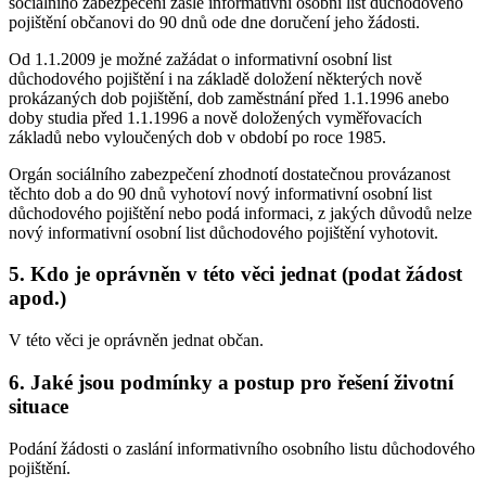
sociálního zabezpečení zašle informativní osobní list důchodového
pojištění občanovi do 90 dnů ode dne doručení jeho žádosti.
Od 1.1.2009 je možné zažádat o informativní osobní list
důchodového pojištění i na základě doložení některých nově
prokázaných dob pojištění, dob zaměstnání před 1.1.1996 anebo
doby studia před 1.1.1996 a nově doložených vyměřovacích
základů nebo vyloučených dob v období po roce 1985.
Orgán sociálního zabezpečení zhodnotí dostatečnou provázanost
těchto dob a do 90 dnů vyhotoví nový informativní osobní list
důchodového pojištění nebo podá informaci, z jakých důvodů nelze
nový informativní osobní list důchodového pojištění vyhotovit.
5. Kdo je oprávněn v této věci jednat (podat žádost
apod.)
V této věci je oprávněn jednat občan.
6. Jaké jsou podmínky a postup pro řešení životní
situace
Podání žádosti o zaslání informativního osobního listu důchodového
pojištění.