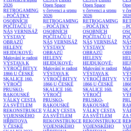
2026
Open Space
Open Space
Ope
RETROGAMING
v červenci a srpnu
v červenci a srpnu
v če
– POČÁTKY
2026
2026
202
OSOBNÍCH
RETROGAMING
RETROGAMING
RE
POČÍTAČŮ U
– POČÁTKY
– POČÁTKY
– 
NÁS
VERNISÁŽ
OSOBNÍCH
OSOBNÍCH
OS
VÝSTAVY
POČÍTAČŮ U
POČÍTAČŮ U
PO
OBRAZŮ
NÁS
VERNISÁŽ
NÁS
VERNISÁŽ
NÁ
HELENY
VÝSTAVY
VÝSTAVY
VÝ
HEJDUKOVÉ:
OBRAZŮ
OBRAZŮ
OB
Malování je radost
HELENY
HELENY
HE
VÝSTAVA K
HEJDUKOVÉ:
HEJDUKOVÉ:
HE
VÝROČÍ BITVY
Malování je radost
Malování je radost
Malo
1866 U ČESKÉ
VÝSTAVA K
VÝSTAVA K
VÝ
SKALICE
160.
VÝROČÍ BITVY
VÝROČÍ BITVY
VÝ
VÝROČÍ
1866 U ČESKÉ
1866 U ČESKÉ
186
PRUSKO-
SKALICE
160.
SKALICE
160.
SK
RAKOUSKÉ
VÝROČÍ
VÝROČÍ
VÝ
VÁLKY
CESTA
PRUSKO-
PRUSKO-
PR
ZA SVĚTLEM
RAKOUSKÉ
RAKOUSKÉ
RA
REKONSTRUKCE
VÁLKY
CESTA
VÁLKY
CESTA
VÁ
VOJENSKÉHO
ZA SVĚTLEM
ZA SVĚTLEM
ZA
HŘBITOVA
REKONSTRUKCE
REKONSTRUKCE
RE
V ČESKÉ
VOJENSKÉHO
VOJENSKÉHO
VO