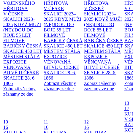
VOJENSKÉHO
HŘBITOVA
HŘBITOVA
HŘ
HŘBITOVA
V ČESKÉ
V ČESKÉ
V 
V ČESKÉ
SKALICI 2023–
SKALICI 2023–
SKA
SKALICI 2023–
2025
KDYŽ MUŽI
2025
KDYŽ MUŽI
202
2025
KDYŽ MUŽI
(NE)JDOU DO
(NE)JDOU DO
(NE
(NE)JDOU DO
BOJE
55 LET
BOJE
55 LET
BO
BOJE
55 LET
FILMOVÉ
FILMOVÉ
FI
FILMOVÉ
BABIČKY
ČESKÁ
BABIČKY
ČESKÁ
BA
BABIČKY
ČESKÁ
SKALICE 450 LET
SKALICE 450 LET
SKA
SKALICE 450 LET
MĚSTEM
STÁLÁ
MĚSTEM
STÁLÁ
MĚ
MĚSTEM
STÁLÁ
EXPOZICE
EXPOZICE
EX
EXPOZICE
VĚNOVANÁ
VĚNOVANÁ
VĚ
VĚNOVANÁ
BITVĚ U ČESKÉ
BITVĚ U ČESKÉ
BIT
BITVĚ U ČESKÉ
SKALICE 28. 6.
SKALICE 28. 6.
SKA
SKALICE 28. 6.
1866
1866
186
1866
Zobrazit všechny
Zobrazit všechny
Zobr
Zobrazit všechny
záznamy ze dne
záznamy ze dne
zázn
záznamy ze dne
13
17
KU
V S
10
11
12
RAT
16
16
16
KO
KULTURA
KULTURA
KULTURA