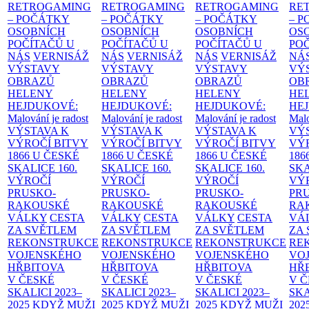
RETROGAMING
RETROGAMING
RETROGAMING
RE
– POČÁTKY
– POČÁTKY
– POČÁTKY
– 
OSOBNÍCH
OSOBNÍCH
OSOBNÍCH
OS
POČÍTAČŮ U
POČÍTAČŮ U
POČÍTAČŮ U
PO
NÁS
VERNISÁŽ
NÁS
VERNISÁŽ
NÁS
VERNISÁŽ
NÁ
VÝSTAVY
VÝSTAVY
VÝSTAVY
VÝ
OBRAZŮ
OBRAZŮ
OBRAZŮ
OB
HELENY
HELENY
HELENY
HE
HEJDUKOVÉ:
HEJDUKOVÉ:
HEJDUKOVÉ:
HE
Malování je radost
Malování je radost
Malování je radost
Malo
VÝSTAVA K
VÝSTAVA K
VÝSTAVA K
VÝ
VÝROČÍ BITVY
VÝROČÍ BITVY
VÝROČÍ BITVY
VÝ
1866 U ČESKÉ
1866 U ČESKÉ
1866 U ČESKÉ
186
SKALICE
160.
SKALICE
160.
SKALICE
160.
SK
VÝROČÍ
VÝROČÍ
VÝROČÍ
VÝ
PRUSKO-
PRUSKO-
PRUSKO-
PR
RAKOUSKÉ
RAKOUSKÉ
RAKOUSKÉ
RA
VÁLKY
CESTA
VÁLKY
CESTA
VÁLKY
CESTA
VÁ
ZA SVĚTLEM
ZA SVĚTLEM
ZA SVĚTLEM
ZA
REKONSTRUKCE
REKONSTRUKCE
REKONSTRUKCE
RE
VOJENSKÉHO
VOJENSKÉHO
VOJENSKÉHO
VO
HŘBITOVA
HŘBITOVA
HŘBITOVA
HŘ
V ČESKÉ
V ČESKÉ
V ČESKÉ
V 
SKALICI 2023–
SKALICI 2023–
SKALICI 2023–
SKA
2025
KDYŽ MUŽI
2025
KDYŽ MUŽI
2025
KDYŽ MUŽI
202