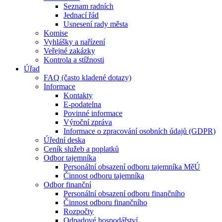
Seznam radních
Jednací řád
Usnesení rady města
Komise
Vyhlášky a nařízení
Veřejné zakázky
Kontrola a stížnosti
Úřad
FAQ (často kladené dotazy)
Informace
Kontakty
E-podatelna
Povinné informace
Výroční zpráva
Informace o zpracování osobních údajů (GDPR)
Úřední deska
Ceník služeb a poplatků
Odbor tajemníka
Personální obsazení odboru tajemníka MěÚ
Činnost odboru tajemníka
Odbor finanční
Personální obsazení odboru finančního
Činnost odboru finančního
Rozpočty
Odpadové hospodářství