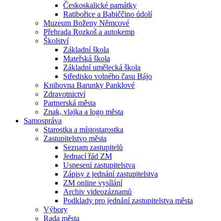
Českoskalické památky
Ratibořice a Babiččino údolí
Muzeum Boženy Němcové
Přehrada Rozkoš a autokemp
Školství
Základní škola
Mateřská škola
Základní umělecká škola
Středisko volného času Bájo
Knihovna Barunky Panklové
Zdravotnictví
Partnerská města
Znak, vlajka a logo města
Samospráva
Starostka a místostarostka
Zastupitelstvo města
Seznam zastupitelů
Jednací řád ZM
Usnesení zastupitelstva
Zápisy z jednání zastupitelstva
ZM online vysílání
Archiv videozáznamů
Podklady pro jednání zastupitelstva města
Výbory
Rada města