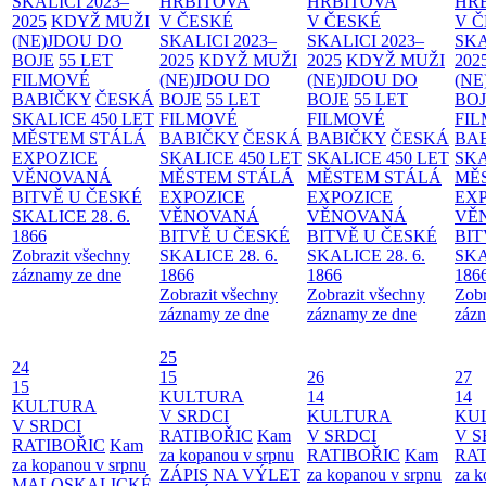
SKALICI 2023–
HŘBITOVA
HŘBITOVA
HŘ
2025
KDYŽ MUŽI
V ČESKÉ
V ČESKÉ
V 
(NE)JDOU DO
SKALICI 2023–
SKALICI 2023–
SKA
BOJE
55 LET
2025
KDYŽ MUŽI
2025
KDYŽ MUŽI
202
FILMOVÉ
(NE)JDOU DO
(NE)JDOU DO
(NE
BABIČKY
ČESKÁ
BOJE
55 LET
BOJE
55 LET
BO
SKALICE 450 LET
FILMOVÉ
FILMOVÉ
FI
MĚSTEM
STÁLÁ
BABIČKY
ČESKÁ
BABIČKY
ČESKÁ
BA
EXPOZICE
SKALICE 450 LET
SKALICE 450 LET
SKA
VĚNOVANÁ
MĚSTEM
STÁLÁ
MĚSTEM
STÁLÁ
MĚ
BITVĚ U ČESKÉ
EXPOZICE
EXPOZICE
EX
SKALICE 28. 6.
VĚNOVANÁ
VĚNOVANÁ
VĚ
1866
BITVĚ U ČESKÉ
BITVĚ U ČESKÉ
BIT
Zobrazit všechny
SKALICE 28. 6.
SKALICE 28. 6.
SKA
záznamy ze dne
1866
1866
186
Zobrazit všechny
Zobrazit všechny
Zobr
záznamy ze dne
záznamy ze dne
zázn
25
24
15
26
27
15
KULTURA
14
14
KULTURA
V SRDCI
KULTURA
KU
V SRDCI
RATIBOŘIC
Kam
V SRDCI
V S
RATIBOŘIC
Kam
za kopanou v srpnu
RATIBOŘIC
Kam
RAT
za kopanou v srpnu
ZÁPIS NA VÝLET
za kopanou v srpnu
za k
MALOSKALICKÉ