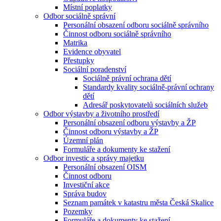
Místní poplatky
Odbor sociálně správní
Personální obsazení odboru sociálně správního
Činnost odboru sociálně správního
Matrika
Evidence obyvatel
Přestupky
Sociální poradenství
Sociálně právní ochrana dětí
Standardy kvality sociálně-právní ochrany
dětí
Adresář poskytovatelů sociálních služeb
Odbor výstavby a životního prostředí
Personální obsazení odboru výstavby a ŽP
Činnost odboru výstavby a ŽP
Územní plán
Formuláře a dokumenty ke stažení
Odbor investic a správy majetku
Personální obsazení OISM
Činnost odboru
Investiční akce
Správa budov
Seznam památek v katastru města Česká Skalice
Pozemky
Formuláře a dokumenty ke stažení