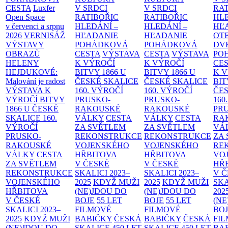
CESTA
Luxfer
V SRDCI
V SRDCI
RAT
Open Space
RATIBOŘIC
RATIBOŘIC
HLE
v červenci a srpnu
HLEDÁNÍ –
HLEDÁNÍ –
HĽ
2026
VERNISÁŽ
HĽADANIE
HĽADANIE
OT
VÝSTAVY
POHÁDKOVÁ
POHÁDKOVÁ
DV
OBRAZŮ
CESTA
VÝSTAVA
CESTA
VÝSTAVA
PO
HELENY
K VÝROČÍ
K VÝROČÍ
CE
HEJDUKOVÉ:
BITVY 1866 U
BITVY 1866 U
K 
Malování je radost
ČESKÉ SKALICE
ČESKÉ SKALICE
BIT
VÝSTAVA K
160. VÝROČÍ
160. VÝROČÍ
ČES
VÝROČÍ BITVY
PRUSKO-
PRUSKO-
160
1866 U ČESKÉ
RAKOUSKÉ
RAKOUSKÉ
PR
SKALICE
160.
VÁLKY
CESTA
VÁLKY
CESTA
RA
VÝROČÍ
ZA SVĚTLEM
ZA SVĚTLEM
VÁ
PRUSKO-
REKONSTRUKCE
REKONSTRUKCE
ZA
RAKOUSKÉ
VOJENSKÉHO
VOJENSKÉHO
RE
VÁLKY
CESTA
HŘBITOVA
HŘBITOVA
VO
ZA SVĚTLEM
V ČESKÉ
V ČESKÉ
HŘ
REKONSTRUKCE
SKALICI 2023–
SKALICI 2023–
V 
VOJENSKÉHO
2025
KDYŽ MUŽI
2025
KDYŽ MUŽI
SKA
HŘBITOVA
(NE)JDOU DO
(NE)JDOU DO
202
V ČESKÉ
BOJE
55 LET
BOJE
55 LET
(NE
SKALICI 2023–
FILMOVÉ
FILMOVÉ
BO
2025
KDYŽ MUŽI
BABIČKY
ČESKÁ
BABIČKY
ČESKÁ
FI
(NE)JDOU DO
SKALICE 450 LET
SKALICE 450 LET
BA