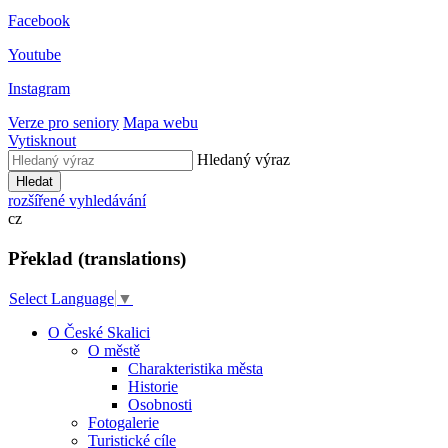
Facebook
Youtube
Instagram
Verze pro seniory
Mapa webu
Vytisknout
Hledaný výraz
Hledat
rozšířené vyhledávání
cz
Překlad (translations)
Select Language
▼
O České Skalici
O městě
Charakteristika města
Historie
Osobnosti
Fotogalerie
Turistické cíle