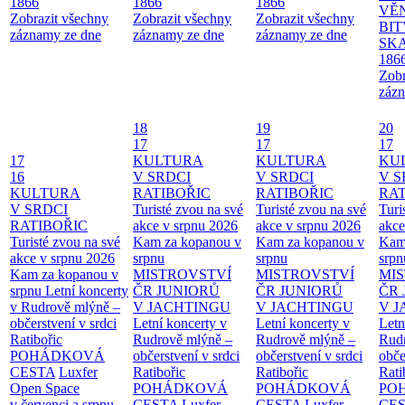
1866
1866
1866
VĚ
Zobrazit všechny
Zobrazit všechny
Zobrazit všechny
BIT
záznamy ze dne
záznamy ze dne
záznamy ze dne
SKA
186
Zobr
zázn
18
19
20
17
17
17
17
KULTURA
KULTURA
KU
16
V SRDCI
V SRDCI
V S
KULTURA
RATIBOŘIC
RATIBOŘIC
RAT
V SRDCI
Turisté zvou na své
Turisté zvou na své
Turi
RATIBOŘIC
akce v srpnu 2026
akce v srpnu 2026
akce
Turisté zvou na své
Kam za kopanou v
Kam za kopanou v
Kam
akce v srpnu 2026
srpnu
srpnu
srpn
Kam za kopanou v
MISTROVSTVÍ
MISTROVSTVÍ
MI
srpnu
Letní koncerty
ČR JUNIORŮ
ČR JUNIORŮ
ČR 
v Rudrově mlýně –
V JACHTINGU
V JACHTINGU
V 
občerstvení v srdci
Letní koncerty v
Letní koncerty v
Letn
Ratibořic
Rudrově mlýně –
Rudrově mlýně –
Rud
POHÁDKOVÁ
občerstvení v srdci
občerstvení v srdci
obče
CESTA
Luxfer
Ratibořic
Ratibořic
Rati
Open Space
POHÁDKOVÁ
POHÁDKOVÁ
PO
v červenci a srpnu
CESTA
Luxfer
CESTA
Luxfer
CE