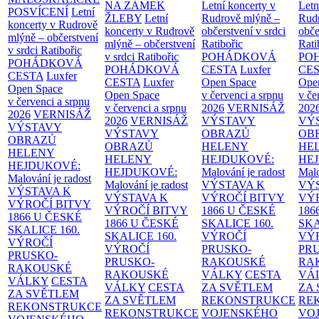
NA ZÁMEK
Letní koncerty v
Letn
POSVÍCENÍ
Letní
ŽLEBY
Letní
Rudrově mlýně –
Rud
koncerty v Rudrově
koncerty v Rudrově
občerstvení v srdci
obče
mlýně – občerstvení
mlýně – občerstvení
Ratibořic
Rati
v srdci Ratibořic
v srdci Ratibořic
POHÁDKOVÁ
PO
POHÁDKOVÁ
POHÁDKOVÁ
CESTA
Luxfer
CE
CESTA
Luxfer
CESTA
Luxfer
Open Space
Ope
Open Space
Open Space
v červenci a srpnu
v če
v červenci a srpnu
v červenci a srpnu
2026
VERNISÁŽ
202
2026
VERNISÁŽ
2026
VERNISÁŽ
VÝSTAVY
VÝ
VÝSTAVY
VÝSTAVY
OBRAZŮ
OB
OBRAZŮ
OBRAZŮ
HELENY
HE
HELENY
HELENY
HEJDUKOVÉ:
HE
HEJDUKOVÉ:
HEJDUKOVÉ:
Malování je radost
Malo
Malování je radost
Malování je radost
VÝSTAVA K
VÝ
VÝSTAVA K
VÝSTAVA K
VÝROČÍ BITVY
VÝ
VÝROČÍ BITVY
VÝROČÍ BITVY
1866 U ČESKÉ
186
1866 U ČESKÉ
1866 U ČESKÉ
SKALICE
160.
SK
SKALICE
160.
SKALICE
160.
VÝROČÍ
VÝ
VÝROČÍ
VÝROČÍ
PRUSKO-
PR
PRUSKO-
PRUSKO-
RAKOUSKÉ
RA
RAKOUSKÉ
RAKOUSKÉ
VÁLKY
CESTA
VÁ
VÁLKY
CESTA
VÁLKY
CESTA
ZA SVĚTLEM
ZA
ZA SVĚTLEM
ZA SVĚTLEM
REKONSTRUKCE
RE
REKONSTRUKCE
REKONSTRUKCE
VOJENSKÉHO
VO