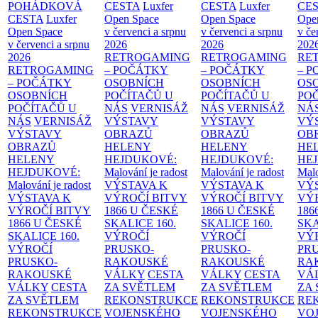
POHÁDKOVÁ
CESTA
Luxfer
CESTA
Luxfer
CE
CESTA
Luxfer
Open Space
Open Space
Ope
Open Space
v červenci a srpnu
v červenci a srpnu
v če
v červenci a srpnu
2026
2026
202
2026
RETROGAMING
RETROGAMING
RE
RETROGAMING
– POČÁTKY
– POČÁTKY
– 
– POČÁTKY
OSOBNÍCH
OSOBNÍCH
OS
OSOBNÍCH
POČÍTAČŮ U
POČÍTAČŮ U
PO
POČÍTAČŮ U
NÁS
VERNISÁŽ
NÁS
VERNISÁŽ
NÁ
NÁS
VERNISÁŽ
VÝSTAVY
VÝSTAVY
VÝ
VÝSTAVY
OBRAZŮ
OBRAZŮ
OB
OBRAZŮ
HELENY
HELENY
HE
HELENY
HEJDUKOVÉ:
HEJDUKOVÉ:
HE
HEJDUKOVÉ:
Malování je radost
Malování je radost
Malo
Malování je radost
VÝSTAVA K
VÝSTAVA K
VÝ
VÝSTAVA K
VÝROČÍ BITVY
VÝROČÍ BITVY
VÝ
VÝROČÍ BITVY
1866 U ČESKÉ
1866 U ČESKÉ
186
1866 U ČESKÉ
SKALICE
160.
SKALICE
160.
SK
SKALICE
160.
VÝROČÍ
VÝROČÍ
VÝ
VÝROČÍ
PRUSKO-
PRUSKO-
PR
PRUSKO-
RAKOUSKÉ
RAKOUSKÉ
RA
RAKOUSKÉ
VÁLKY
CESTA
VÁLKY
CESTA
VÁ
VÁLKY
CESTA
ZA SVĚTLEM
ZA SVĚTLEM
ZA
ZA SVĚTLEM
REKONSTRUKCE
REKONSTRUKCE
RE
REKONSTRUKCE
VOJENSKÉHO
VOJENSKÉHO
VO