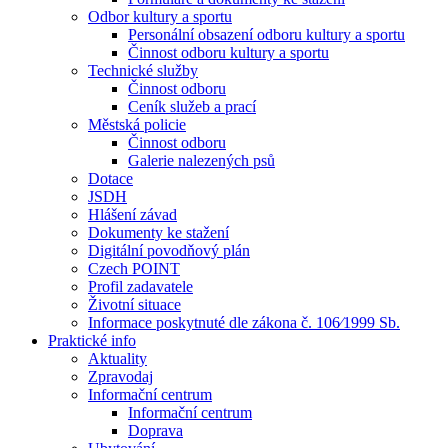
Odbor kultury a sportu
Personální obsazení odboru kultury a sportu
Činnost odboru kultury a sportu
Technické služby
Činnost odboru
Ceník služeb a prací
Městská policie
Činnost odboru
Galerie nalezených psů
Dotace
JSDH
Hlášení závad
Dokumenty ke stažení
Digitální povodňový plán
Czech POINT
Profil zadavatele
Životní situace
Informace poskytnuté dle zákona č. 106⁄1999 Sb.
Praktické info
Aktuality
Zpravodaj
Informační centrum
Informační centrum
Doprava