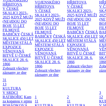
VOJENSKÉHO
VOJENSKÉHO
HŘBITOVA
HŘ
HŘBITOVA
HŘBITOVA
V ČESKÉ
V 
V ČESKÉ
V ČESKÉ
SKALICI 2023–
SKA
SKALICI 2023–
SKALICI 2023–
2025
KDYŽ MUŽI
202
2025
KDYŽ MUŽI
2025
KDYŽ MUŽI
(NE)JDOU DO
(NE
(NE)JDOU DO
(NE)JDOU DO
BOJE
55 LET
BO
BOJE
55 LET
BOJE
55 LET
FILMOVÉ
FI
FILMOVÉ
FILMOVÉ
BABIČKY
ČESKÁ
BA
BABIČKY
ČESKÁ
BABIČKY
ČESKÁ
SKALICE 450 LET
SKA
SKALICE 450 LET
SKALICE 450 LET
MĚSTEM
STÁLÁ
MĚ
MĚSTEM
STÁLÁ
MĚSTEM
STÁLÁ
EXPOZICE
EX
EXPOZICE
EXPOZICE
VĚNOVANÁ
VĚ
VĚNOVANÁ
VĚNOVANÁ
BITVĚ U ČESKÉ
BIT
BITVĚ U ČESKÉ
BITVĚ U ČESKÉ
SKALICE 28. 6.
SKA
SKALICE 28. 6.
SKALICE 28. 6.
1866
186
1866
1866
Zobrazit všechny
Zobr
Zobrazit všechny
Zobrazit všechny
záznamy ze dne
zázn
záznamy ze dne
záznamy ze dne
31
13
KULTURA
V SRDCI
3
RATIBOŘIC
Kam
1
2
12
za kopanou v srpnu
11
11
KU
POHÁDKOVÁ
KULTURA
KULTURA
V S