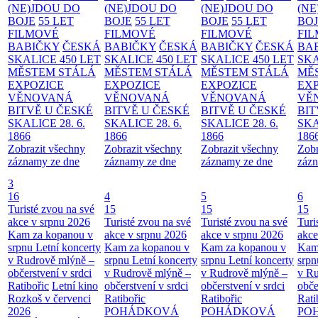
(NE)JDOU DO
(NE)JDOU DO
(NE)JDOU DO
(NE
BOJE
55 LET
BOJE
55 LET
BOJE
55 LET
BO
FILMOVÉ
FILMOVÉ
FILMOVÉ
FI
BABIČKY
ČESKÁ
BABIČKY
ČESKÁ
BABIČKY
ČESKÁ
BA
SKALICE 450 LET
SKALICE 450 LET
SKALICE 450 LET
SKA
MĚSTEM
STÁLÁ
MĚSTEM
STÁLÁ
MĚSTEM
STÁLÁ
MĚ
EXPOZICE
EXPOZICE
EXPOZICE
EX
VĚNOVANÁ
VĚNOVANÁ
VĚNOVANÁ
VĚ
BITVĚ U ČESKÉ
BITVĚ U ČESKÉ
BITVĚ U ČESKÉ
BIT
SKALICE 28. 6.
SKALICE 28. 6.
SKALICE 28. 6.
SKA
1866
1866
1866
186
Zobrazit všechny
Zobrazit všechny
Zobrazit všechny
Zobr
záznamy ze dne
záznamy ze dne
záznamy ze dne
zázn
3
16
4
5
6
Turisté zvou na své
15
15
15
akce v srpnu 2026
Turisté zvou na své
Turisté zvou na své
Turi
Kam za kopanou v
akce v srpnu 2026
akce v srpnu 2026
akce
srpnu
Letní koncerty
Kam za kopanou v
Kam za kopanou v
Kam
v Rudrově mlýně –
srpnu
Letní koncerty
srpnu
Letní koncerty
srp
občerstvení v srdci
v Rudrově mlýně –
v Rudrově mlýně –
v Ru
Ratibořic
Letní kino
občerstvení v srdci
občerstvení v srdci
obče
Rozkoš v červenci
Ratibořic
Ratibořic
Rati
2026
POHÁDKOVÁ
POHÁDKOVÁ
PO