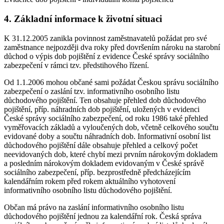
4. Základní informace k životní situaci
K 31.12.2005 zanikla povinnost zaměstnavatelů požádat pro své
zaměstnance nejpozději dva roky před dovršením nároku na starobní
důchod o výpis dob pojištění z evidence České správy sociálního
zabezpečení v rámci tzv. předstihového řízení.
Od 1.1.2006 mohou občané sami požádat Českou správu sociálního
zabezpečení o zaslání tzv. informativního osobního listu
důchodového pojištění. Ten obsahuje přehled dob důchodového
pojištění, příp. náhradních dob pojištění, uložených v evidenci
České správy sociálního zabezpečení, od roku 1986 také přehled
vyměřovacích základů a vyloučených dob, včetně celkového součtu
evidované doby a součtu náhradních dob. Informativní osobní list
důchodového pojištění dále obsahuje přehled a celkový počet
neevidovaných dob, které chybí mezi prvním nárokovým dokladem
a posledním nárokovým dokladem evidovaným v České správě
sociálního zabezpečení, příp. bezprostředně předcházejícím
kalendářním rokem před rokem aktuálního vyhotovení
informativního osobního listu důchodového pojištění.
Občan má právo na zaslání informativního osobního listu
důchodového pojištění jednou za kalendářní rok. Česká správa