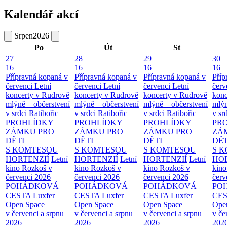
Kalendář akcí
Srpen
2026
Po
Út
St
27
28
29
30
16
16
16
16
Přípravná kopaná v
Přípravná kopaná v
Přípravná kopaná v
Příp
červenci
Letní
červenci
Letní
červenci
Letní
červ
koncerty v Rudrově
koncerty v Rudrově
koncerty v Rudrově
konc
mlýně – občerstvení
mlýně – občerstvení
mlýně – občerstvení
mlýn
v srdci Ratibořic
v srdci Ratibořic
v srdci Ratibořic
v sr
PROHLÍDKY
PROHLÍDKY
PROHLÍDKY
PR
ZÁMKU PRO
ZÁMKU PRO
ZÁMKU PRO
ZÁ
DĚTI
DĚTI
DĚTI
DĚT
S KOMTESOU
S KOMTESOU
S KOMTESOU
S 
HORTENZIÍ
Letní
HORTENZIÍ
Letní
HORTENZIÍ
Letní
HOR
kino Rozkoš v
kino Rozkoš v
kino Rozkoš v
kino
červenci 2026
červenci 2026
červenci 2026
červ
POHÁDKOVÁ
POHÁDKOVÁ
POHÁDKOVÁ
PO
CESTA
Luxfer
CESTA
Luxfer
CESTA
Luxfer
CE
Open Space
Open Space
Open Space
Ope
v červenci a srpnu
v červenci a srpnu
v červenci a srpnu
v če
2026
2026
2026
202