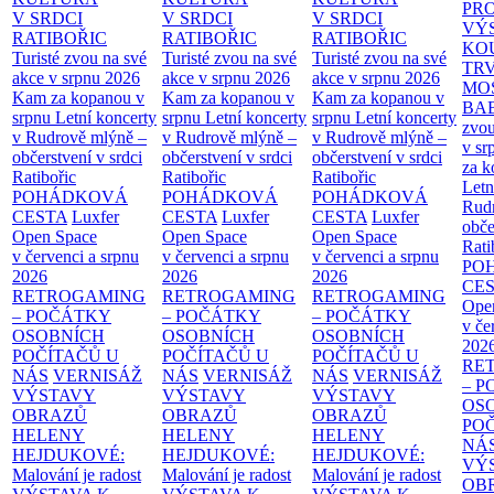
PR
V SRDCI
V SRDCI
V SRDCI
VÝ
RATIBOŘIC
RATIBOŘIC
RATIBOŘIC
KO
Turisté zvou na své
Turisté zvou na své
Turisté zvou na své
TR
akce v srpnu 2026
akce v srpnu 2026
akce v srpnu 2026
MO
Kam za kopanou v
Kam za kopanou v
Kam za kopanou v
BA
srpnu
Letní koncerty
srpnu
Letní koncerty
srpnu
Letní koncerty
zvou
v Rudrově mlýně –
v Rudrově mlýně –
v Rudrově mlýně –
v sr
občerstvení v srdci
občerstvení v srdci
občerstvení v srdci
za k
Ratibořic
Ratibořic
Ratibořic
Letn
POHÁDKOVÁ
POHÁDKOVÁ
POHÁDKOVÁ
Rud
CESTA
Luxfer
CESTA
Luxfer
CESTA
Luxfer
obče
Open Space
Open Space
Open Space
Rati
v červenci a srpnu
v červenci a srpnu
v červenci a srpnu
PO
2026
2026
2026
CE
RETROGAMING
RETROGAMING
RETROGAMING
Ope
– POČÁTKY
– POČÁTKY
– POČÁTKY
v če
OSOBNÍCH
OSOBNÍCH
OSOBNÍCH
202
POČÍTAČŮ U
POČÍTAČŮ U
POČÍTAČŮ U
RE
NÁS
VERNISÁŽ
NÁS
VERNISÁŽ
NÁS
VERNISÁŽ
– 
VÝSTAVY
VÝSTAVY
VÝSTAVY
OS
OBRAZŮ
OBRAZŮ
OBRAZŮ
PO
HELENY
HELENY
HELENY
NÁ
HEJDUKOVÉ:
HEJDUKOVÉ:
HEJDUKOVÉ:
VÝ
Malování je radost
Malování je radost
Malování je radost
OB