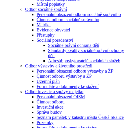
Místní poplatky
Odbor sociálně správní
Personální obsazení odboru sociálně správního
Činnost odboru sociálně správního
Matrika
Evidence obyvatel
Přestupky
Sociální poradenství
Sociálně právní ochrana dětí
Standardy kvality sociálně-právní ochrany
dětí
Adresář poskytovatelů sociálních služeb
Odbor výstavby a životního prostředí
Personální obsazení odboru výstavby a ŽP
Činnost odboru výstavby a ŽP
Územní plán
Formuláře a dokumenty ke stažení
Odbor investic a správy majetku
Personální obsazení OISM
Činnost odboru
Investiční akce
Správa budov
Seznam památek v katastru města Česká Skalice
Pozemky
Formuláře a dokumenty ke stažení