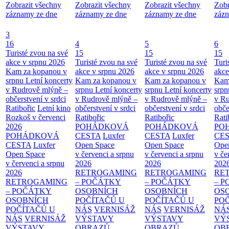
Zobrazit všechny
Zobrazit všechny
Zobrazit všechny
Zobr
záznamy ze dne
záznamy ze dne
záznamy ze dne
zázn
3
16
4
5
6
Turisté zvou na své
15
15
15
akce v srpnu 2026
Turisté zvou na své
Turisté zvou na své
Turi
Kam za kopanou v
akce v srpnu 2026
akce v srpnu 2026
akce
srpnu
Letní koncerty
Kam za kopanou v
Kam za kopanou v
Kam
v Rudrově mlýně –
srpnu
Letní koncerty
srpnu
Letní koncerty
srp
občerstvení v srdci
v Rudrově mlýně –
v Rudrově mlýně –
v Ru
Ratibořic
Letní kino
občerstvení v srdci
občerstvení v srdci
obče
Rozkoš v červenci
Ratibořic
Ratibořic
Rati
2026
POHÁDKOVÁ
POHÁDKOVÁ
PO
POHÁDKOVÁ
CESTA
Luxfer
CESTA
Luxfer
CE
CESTA
Luxfer
Open Space
Open Space
Ope
Open Space
v červenci a srpnu
v červenci a srpnu
v če
v červenci a srpnu
2026
2026
202
2026
RETROGAMING
RETROGAMING
RE
RETROGAMING
– POČÁTKY
– POČÁTKY
– 
– POČÁTKY
OSOBNÍCH
OSOBNÍCH
OS
OSOBNÍCH
POČÍTAČŮ U
POČÍTAČŮ U
PO
POČÍTAČŮ U
NÁS
VERNISÁŽ
NÁS
VERNISÁŽ
NÁ
NÁS
VERNISÁŽ
VÝSTAVY
VÝSTAVY
VÝ
VÝSTAVY
OBRAZŮ
OBRAZŮ
OB