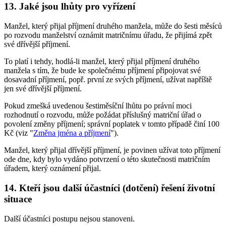
13. Jaké jsou lhůty pro vyřízení
Manžel, který přijal příjmení druhého manžela, může do šesti měsíců
po rozvodu manželství oznámit matričnímu úřadu, že přijímá zpět
své dřívější příjmení.
To platí i tehdy, hodlá-li manžel, který přijal příjmení druhého
manžela s tím, že bude ke společnému příjmení připojovat své
dosavadní příjmení, popř. první ze svých příjmení, užívat napříště
jen své dřívější příjmení.
Pokud zmešká uvedenou šestiměsíční lhůtu po právní moci
rozhodnutí o rozvodu, může požádat příslušný matriční úřad o
povolení změny příjmení; správní poplatek v tomto případě činí 100
Kč (viz "
Změna jména a příjmení
").
Manžel, který přijal dřívější příjmení, je povinen užívat toto příjmení
ode dne, kdy bylo vydáno potvrzení o této skutečnosti matričním
úřadem, který oznámení přijal.
14. Kteří jsou další účastníci (dotčení) řešení životní
situace
Další účastníci postupu nejsou stanoveni.