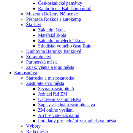
Českoskalické památky
Ratibořice a Babiččino údolí
Muzeum Boženy Němcové
Přehrada Rozkoš a autokemp
Školství
Základní škola
Mateřská škola
Základní umělecká škola
Středisko volného času Bájo
Knihovna Barunky Panklové
Zdravotnictví
Partnerská města
Znak, vlajka a logo města
Samospráva
Starostka a místostarostka
Zastupitelstvo města
Seznam zastupitelů
Jednací řád ZM
Usnesení zastupitelstva
Zápisy z jednání zastupitelstva
ZM online vysílání
Archiv videozáznamů
Podklady pro jednání zastupitelstva města
Výbory
Rada města