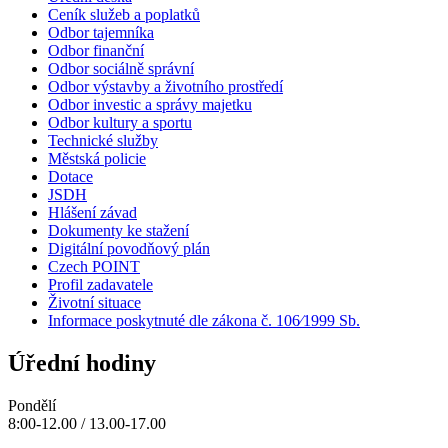
Ceník služeb a poplatků
Odbor tajemníka
Odbor finanční
Odbor sociálně správní
Odbor výstavby a životního prostředí
Odbor investic a správy majetku
Odbor kultury a sportu
Technické služby
Městská policie
Dotace
JSDH
Hlášení závad
Dokumenty ke stažení
Digitální povodňový plán
Czech POINT
Profil zadavatele
Životní situace
Informace poskytnuté dle zákona č. 106⁄1999 Sb.
Úřední hodiny
Pondělí
8:00-12.00 / 13.00-17.00