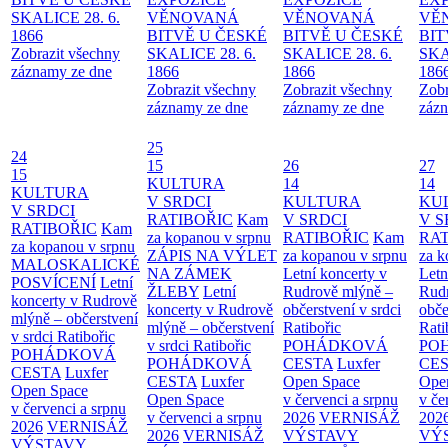
SKALICE 28. 6.
VĚNOVANÁ
VĚNOVANÁ
VĚ
1866
BITVĚ U ČESKÉ
BITVĚ U ČESKÉ
BIT
Zobrazit všechny
SKALICE 28. 6.
SKALICE 28. 6.
SKA
záznamy ze dne
1866
1866
186
Zobrazit všechny
Zobrazit všechny
Zobr
záznamy ze dne
záznamy ze dne
zázn
25
24
15
26
27
15
KULTURA
14
14
KULTURA
V SRDCI
KULTURA
KU
V SRDCI
RATIBOŘIC
Kam
V SRDCI
V S
RATIBOŘIC
Kam
za kopanou v srpnu
RATIBOŘIC
Kam
RAT
za kopanou v srpnu
ZÁPIS NA VÝLET
za kopanou v srpnu
za k
MALOSKALICKÉ
NA ZÁMEK
Letní koncerty v
Letn
POSVÍCENÍ
Letní
ŽLEBY
Letní
Rudrově mlýně –
Rud
koncerty v Rudrově
koncerty v Rudrově
občerstvení v srdci
obče
mlýně – občerstvení
mlýně – občerstvení
Ratibořic
Rati
v srdci Ratibořic
v srdci Ratibořic
POHÁDKOVÁ
PO
POHÁDKOVÁ
POHÁDKOVÁ
CESTA
Luxfer
CE
CESTA
Luxfer
CESTA
Luxfer
Open Space
Ope
Open Space
Open Space
v červenci a srpnu
v če
v červenci a srpnu
v červenci a srpnu
2026
VERNISÁŽ
202
2026
VERNISÁŽ
2026
VERNISÁŽ
VÝSTAVY
VÝ
VÝSTAVY