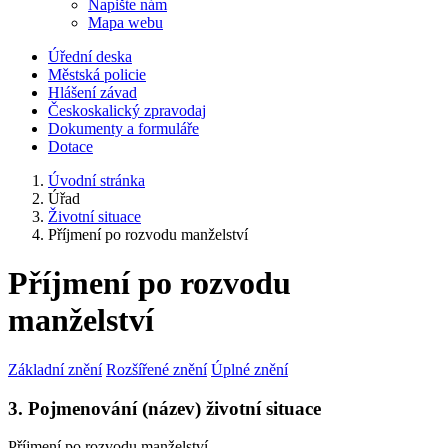
Napište nám
Mapa webu
Úřední deska
Městská policie
Hlášení závad
Českoskalický zpravodaj
Dokumenty a formuláře
Dotace
Úvodní stránka
Úřad
Životní situace
Příjmení po rozvodu manželství
Příjmení po rozvodu
manželství
Základní znění
Rozšířené znění
Úplné znění
3. Pojmenování (název) životní situace
Příjmení po rozvodu manželství