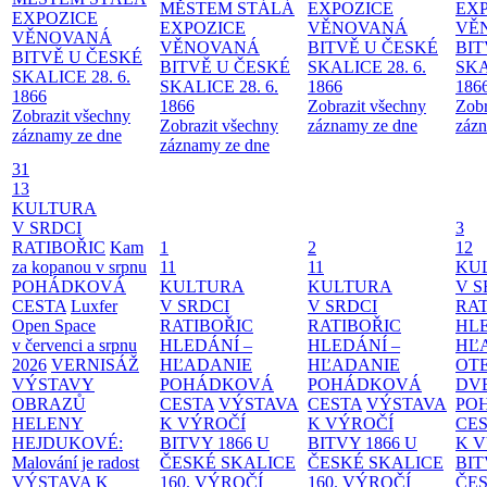
MĚSTEM
STÁLÁ
EXPOZICE
EX
EXPOZICE
EXPOZICE
VĚNOVANÁ
VĚ
VĚNOVANÁ
VĚNOVANÁ
BITVĚ U ČESKÉ
BIT
BITVĚ U ČESKÉ
BITVĚ U ČESKÉ
SKALICE 28. 6.
SKA
SKALICE 28. 6.
SKALICE 28. 6.
1866
186
1866
1866
Zobrazit všechny
Zobr
Zobrazit všechny
Zobrazit všechny
záznamy ze dne
zázn
záznamy ze dne
záznamy ze dne
31
13
KULTURA
V SRDCI
3
RATIBOŘIC
Kam
1
2
12
za kopanou v srpnu
11
11
KU
POHÁDKOVÁ
KULTURA
KULTURA
V S
CESTA
Luxfer
V SRDCI
V SRDCI
RAT
Open Space
RATIBOŘIC
RATIBOŘIC
HLE
v červenci a srpnu
HLEDÁNÍ –
HLEDÁNÍ –
HĽ
2026
VERNISÁŽ
HĽADANIE
HĽADANIE
OT
VÝSTAVY
POHÁDKOVÁ
POHÁDKOVÁ
DV
OBRAZŮ
CESTA
VÝSTAVA
CESTA
VÝSTAVA
PO
HELENY
K VÝROČÍ
K VÝROČÍ
CE
HEJDUKOVÉ:
BITVY 1866 U
BITVY 1866 U
K 
Malování je radost
ČESKÉ SKALICE
ČESKÉ SKALICE
BIT
VÝSTAVA K
160. VÝROČÍ
160. VÝROČÍ
ČES