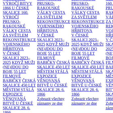
VÝROČÍ BITVY
PRUSKO-
PRUSKO-
160
1866 U ČESKÉ
RAKOUSKÉ
RAKOUSKÉ
PR
SKALICE
160.
VÁLKY
CESTA
VÁLKY
CESTA
RA
VÝROČÍ
ZA SVĚTLEM
ZA SVĚTLEM
VÁ
PRUSKO-
REKONSTRUKCE
REKONSTRUKCE
ZA
RAKOUSKÉ
VOJENSKÉHO
VOJENSKÉHO
RE
VÁLKY
CESTA
HŘBITOVA
HŘBITOVA
VO
ZA SVĚTLEM
V ČESKÉ
V ČESKÉ
HŘ
REKONSTRUKCE
SKALICI 2023–
SKALICI 2023–
V 
VOJENSKÉHO
2025
KDYŽ MUŽI
2025
KDYŽ MUŽI
SKA
HŘBITOVA
(NE)JDOU DO
(NE)JDOU DO
202
V ČESKÉ
BOJE
55 LET
BOJE
55 LET
(NE
SKALICI 2023–
FILMOVÉ
FILMOVÉ
BO
2025
KDYŽ MUŽI
BABIČKY
ČESKÁ
BABIČKY
ČESKÁ
FI
(NE)JDOU DO
SKALICE 450 LET
SKALICE 450 LET
BA
BOJE
55 LET
MĚSTEM
STÁLÁ
MĚSTEM
STÁLÁ
SKA
FILMOVÉ
EXPOZICE
EXPOZICE
MĚ
BABIČKY
ČESKÁ
VĚNOVANÁ
VĚNOVANÁ
EX
SKALICE 450 LET
BITVĚ U ČESKÉ
BITVĚ U ČESKÉ
VĚ
MĚSTEM
STÁLÁ
SKALICE 28. 6.
SKALICE 28. 6.
BIT
EXPOZICE
1866
1866
SKA
VĚNOVANÁ
Zobrazit všechny
Zobrazit všechny
186
BITVĚ U ČESKÉ
záznamy ze dne
záznamy ze dne
Zobr
SKALICE 28. 6.
zázn
1866