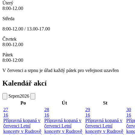
Úterý
8:00-12.00
Středa
8:00-12.00 / 13.00-17.00
Čtvrtek
8:00-12.00
Pátek
8:00-12:00
V červenci a srpnu je úřad každý pátek pro veřejnost uzavřen
Kalendář akcí
Srpen
2026
Po
Út
St
27
28
29
30
16
16
16
16
Přípravná kopaná v
Přípravná kopaná v
Přípravná kopaná v
Příp
červenci
Letní
červenci
Letní
červenci
Letní
červ
koncerty v Rudrově
koncerty v Rudrově
koncerty v Rudrově
konc