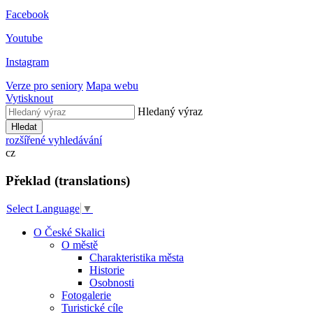
Facebook
Youtube
Instagram
Verze pro seniory
Mapa webu
Vytisknout
Hledaný výraz
Hledat
rozšířené vyhledávání
cz
Překlad (translations)
Select Language
▼
O České Skalici
O městě
Charakteristika města
Historie
Osobnosti
Fotogalerie
Turistické cíle