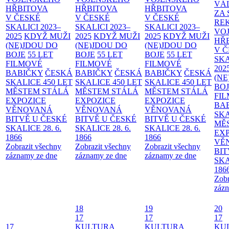
VÁ
HŘBITOVA
HŘBITOVA
HŘBITOVA
ZA
V ČESKÉ
V ČESKÉ
V ČESKÉ
RE
SKALICI 2023–
SKALICI 2023–
SKALICI 2023–
VO
2025
KDYŽ MUŽI
2025
KDYŽ MUŽI
2025
KDYŽ MUŽI
HŘ
(NE)JDOU DO
(NE)JDOU DO
(NE)JDOU DO
V 
BOJE
55 LET
BOJE
55 LET
BOJE
55 LET
SKA
FILMOVÉ
FILMOVÉ
FILMOVÉ
202
BABIČKY
ČESKÁ
BABIČKY
ČESKÁ
BABIČKY
ČESKÁ
(NE
SKALICE 450 LET
SKALICE 450 LET
SKALICE 450 LET
BO
MĚSTEM
STÁLÁ
MĚSTEM
STÁLÁ
MĚSTEM
STÁLÁ
FI
EXPOZICE
EXPOZICE
EXPOZICE
BA
VĚNOVANÁ
VĚNOVANÁ
VĚNOVANÁ
SKA
BITVĚ U ČESKÉ
BITVĚ U ČESKÉ
BITVĚ U ČESKÉ
MĚ
SKALICE 28. 6.
SKALICE 28. 6.
SKALICE 28. 6.
EX
1866
1866
1866
VĚ
Zobrazit všechny
Zobrazit všechny
Zobrazit všechny
BIT
záznamy ze dne
záznamy ze dne
záznamy ze dne
SKA
186
Zobr
zázn
18
19
20
17
17
17
17
KULTURA
KULTURA
KU