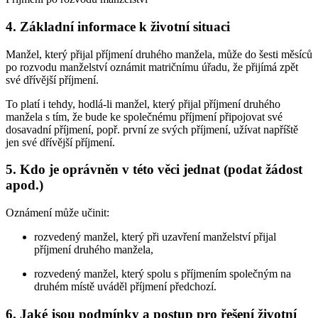
4. Základní informace k životní situaci
Manžel, který přijal příjmení druhého manžela, může do šesti měsíců
po rozvodu manželství oznámit matričnímu úřadu, že přijímá zpět
své dřívější příjmení.
To platí i tehdy, hodlá-li manžel, který přijal příjmení druhého
manžela s tím, že bude ke společnému příjmení připojovat své
dosavadní příjmení, popř. první ze svých příjmení, užívat napříště
jen své dřívější příjmení.
5. Kdo je oprávněn v této věci jednat (podat žádost
apod.)
Oznámení může učinit:
rozvedený manžel, který při uzavření manželství přijal
příjmení druhého manžela,
rozvedený manžel, který spolu s příjmením společným na
druhém místě uváděl příjmení předchozí.
6. Jaké jsou podmínky a postup pro řešení životní