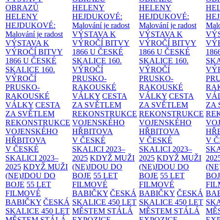
OBRAZŮ
HELENY
HELENY
HE
HELENY
HEJDUKOVÉ:
HEJDUKOVÉ:
HE
HEJDUKOVÉ:
Malování je radost
Malování je radost
Malo
Malování je radost
VÝSTAVA K
VÝSTAVA K
VÝ
VÝSTAVA K
VÝROČÍ BITVY
VÝROČÍ BITVY
VÝ
VÝROČÍ BITVY
1866 U ČESKÉ
1866 U ČESKÉ
186
1866 U ČESKÉ
SKALICE
160.
SKALICE
160.
SK
SKALICE
160.
VÝROČÍ
VÝROČÍ
VÝ
VÝROČÍ
PRUSKO-
PRUSKO-
PR
PRUSKO-
RAKOUSKÉ
RAKOUSKÉ
RA
RAKOUSKÉ
VÁLKY
CESTA
VÁLKY
CESTA
VÁ
VÁLKY
CESTA
ZA SVĚTLEM
ZA SVĚTLEM
ZA
ZA SVĚTLEM
REKONSTRUKCE
REKONSTRUKCE
RE
REKONSTRUKCE
VOJENSKÉHO
VOJENSKÉHO
VO
VOJENSKÉHO
HŘBITOVA
HŘBITOVA
HŘ
HŘBITOVA
V ČESKÉ
V ČESKÉ
V 
V ČESKÉ
SKALICI 2023–
SKALICI 2023–
SKA
SKALICI 2023–
2025
KDYŽ MUŽI
2025
KDYŽ MUŽI
202
2025
KDYŽ MUŽI
(NE)JDOU DO
(NE)JDOU DO
(NE
(NE)JDOU DO
BOJE
55 LET
BOJE
55 LET
BO
BOJE
55 LET
FILMOVÉ
FILMOVÉ
FI
FILMOVÉ
BABIČKY
ČESKÁ
BABIČKY
ČESKÁ
BA
BABIČKY
ČESKÁ
SKALICE 450 LET
SKALICE 450 LET
SKA
SKALICE 450 LET
MĚSTEM
STÁLÁ
MĚSTEM
STÁLÁ
MĚ
MĚSTEM
STÁLÁ
EXPOZICE
EXPOZICE
EX