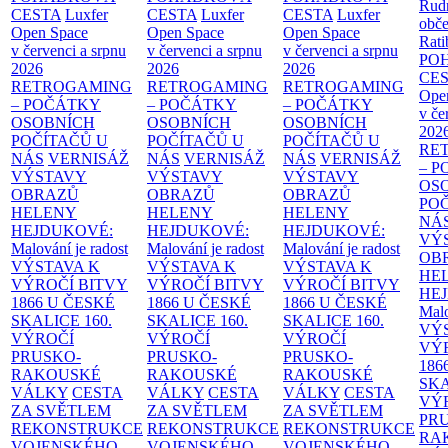
Rud
CESTA
Luxfer
CESTA
Luxfer
CESTA
Luxfer
obče
Open Space
Open Space
Open Space
Rati
v červenci a srpnu
v červenci a srpnu
v červenci a srpnu
PO
2026
2026
2026
CE
RETROGAMING
RETROGAMING
RETROGAMING
Ope
– POČÁTKY
– POČÁTKY
– POČÁTKY
v če
OSOBNÍCH
OSOBNÍCH
OSOBNÍCH
202
POČÍTAČŮ U
POČÍTAČŮ U
POČÍTAČŮ U
RE
NÁS
VERNISÁŽ
NÁS
VERNISÁŽ
NÁS
VERNISÁŽ
– 
VÝSTAVY
VÝSTAVY
VÝSTAVY
OS
OBRAZŮ
OBRAZŮ
OBRAZŮ
PO
HELENY
HELENY
HELENY
NÁ
HEJDUKOVÉ:
HEJDUKOVÉ:
HEJDUKOVÉ:
VÝ
Malování je radost
Malování je radost
Malování je radost
OB
VÝSTAVA K
VÝSTAVA K
VÝSTAVA K
HE
VÝROČÍ BITVY
VÝROČÍ BITVY
VÝROČÍ BITVY
HE
1866 U ČESKÉ
1866 U ČESKÉ
1866 U ČESKÉ
Malo
SKALICE
160.
SKALICE
160.
SKALICE
160.
VÝ
VÝROČÍ
VÝROČÍ
VÝROČÍ
VÝ
PRUSKO-
PRUSKO-
PRUSKO-
186
RAKOUSKÉ
RAKOUSKÉ
RAKOUSKÉ
SK
VÁLKY
CESTA
VÁLKY
CESTA
VÁLKY
CESTA
VÝ
ZA SVĚTLEM
ZA SVĚTLEM
ZA SVĚTLEM
PR
REKONSTRUKCE
REKONSTRUKCE
REKONSTRUKCE
RA
VOJENSKÉHO
VOJENSKÉHO
VOJENSKÉHO