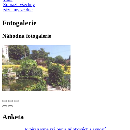
Zobrazit všechny
záznamy ze dne
Fotogalerie
Náhodná fotogalerie
Anketa
Vybírali jsme královnu Jiřinkových slavností