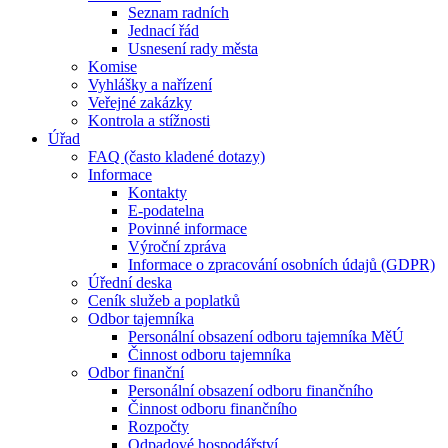
Seznam radních
Jednací řád
Usnesení rady města
Komise
Vyhlášky a nařízení
Veřejné zakázky
Kontrola a stížnosti
Úřad
FAQ (často kladené dotazy)
Informace
Kontakty
E-podatelna
Povinné informace
Výroční zpráva
Informace o zpracování osobních údajů (GDPR)
Úřední deska
Ceník služeb a poplatků
Odbor tajemníka
Personální obsazení odboru tajemníka MěÚ
Činnost odboru tajemníka
Odbor finanční
Personální obsazení odboru finančního
Činnost odboru finančního
Rozpočty
Odpadové hospodářství