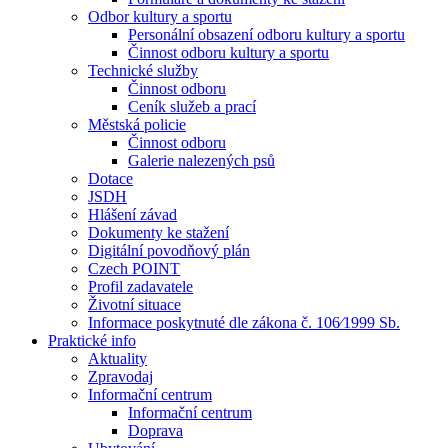
Odbor kultury a sportu
Personální obsazení odboru kultury a sportu
Činnost odboru kultury a sportu
Technické služby
Činnost odboru
Ceník služeb a prací
Městská policie
Činnost odboru
Galerie nalezených psů
Dotace
JSDH
Hlášení závad
Dokumenty ke stažení
Digitální povodňový plán
Czech POINT
Profil zadavatele
Životní situace
Informace poskytnuté dle zákona č. 106⁄1999 Sb.
Praktické info
Aktuality
Zpravodaj
Informační centrum
Informační centrum
Doprava