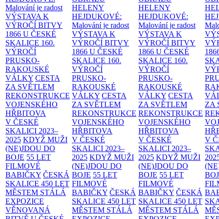
Malování je radost
HELENY
HELENY
HE
VÝSTAVA K
HEJDUKOVÉ:
HEJDUKOVÉ:
HE
VÝROČÍ BITVY
Malování je radost
Malování je radost
Malo
1866 U ČESKÉ
VÝSTAVA K
VÝSTAVA K
VÝ
SKALICE
160.
VÝROČÍ BITVY
VÝROČÍ BITVY
VÝ
VÝROČÍ
1866 U ČESKÉ
1866 U ČESKÉ
186
PRUSKO-
SKALICE
160.
SKALICE
160.
SK
RAKOUSKÉ
VÝROČÍ
VÝROČÍ
VÝ
VÁLKY
CESTA
PRUSKO-
PRUSKO-
PR
ZA SVĚTLEM
RAKOUSKÉ
RAKOUSKÉ
RA
REKONSTRUKCE
VÁLKY
CESTA
VÁLKY
CESTA
VÁ
VOJENSKÉHO
ZA SVĚTLEM
ZA SVĚTLEM
ZA
HŘBITOVA
REKONSTRUKCE
REKONSTRUKCE
RE
V ČESKÉ
VOJENSKÉHO
VOJENSKÉHO
VO
SKALICI 2023–
HŘBITOVA
HŘBITOVA
HŘ
2025
KDYŽ MUŽI
V ČESKÉ
V ČESKÉ
V 
(NE)JDOU DO
SKALICI 2023–
SKALICI 2023–
SKA
BOJE
55 LET
2025
KDYŽ MUŽI
2025
KDYŽ MUŽI
202
FILMOVÉ
(NE)JDOU DO
(NE)JDOU DO
(NE
BABIČKY
ČESKÁ
BOJE
55 LET
BOJE
55 LET
BO
SKALICE 450 LET
FILMOVÉ
FILMOVÉ
FI
MĚSTEM
STÁLÁ
BABIČKY
ČESKÁ
BABIČKY
ČESKÁ
BA
EXPOZICE
SKALICE 450 LET
SKALICE 450 LET
SKA
VĚNOVANÁ
MĚSTEM
STÁLÁ
MĚSTEM
STÁLÁ
MĚ
BITVĚ U ČESKÉ
EXPOZICE
EXPOZICE
EX