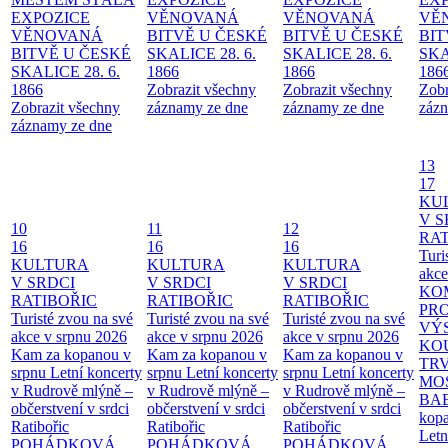
EXPOZICE
VĚNOVANÁ
VĚNOVANÁ
VĚ
VĚNOVANÁ
BITVĚ U ČESKÉ
BITVĚ U ČESKÉ
BIT
BITVĚ U ČESKÉ
SKALICE 28. 6.
SKALICE 28. 6.
SKA
SKALICE 28. 6.
1866
1866
186
1866
Zobrazit všechny
Zobrazit všechny
Zobr
Zobrazit všechny
záznamy ze dne
záznamy ze dne
zázn
záznamy ze dne
13
17
KU
V S
10
11
12
RAT
16
16
16
Turi
KULTURA
KULTURA
KULTURA
akce
V SRDCI
V SRDCI
V SRDCI
KO
RATIBOŘIC
RATIBOŘIC
RATIBOŘIC
PR
Turisté zvou na své
Turisté zvou na své
Turisté zvou na své
VÝ
akce v srpnu 2026
akce v srpnu 2026
akce v srpnu 2026
KO
Kam za kopanou v
Kam za kopanou v
Kam za kopanou v
TR
srpnu
Letní koncerty
srpnu
Letní koncerty
srpnu
Letní koncerty
MO
v Rudrově mlýně –
v Rudrově mlýně –
v Rudrově mlýně –
BA
občerstvení v srdci
občerstvení v srdci
občerstvení v srdci
kopa
Ratibořic
Ratibořic
Ratibořic
Letn
POHÁDKOVÁ
POHÁDKOVÁ
POHÁDKOVÁ