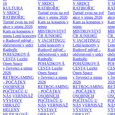
16
V SRDCI
V SRDCI
V S
KULTURA
RATIBOŘIC
RATIBOŘIC
RAT
V SRDCI
Turisté zvou na své
Turisté zvou na své
Turi
RATIBOŘIC
akce v srpnu 2026
akce v srpnu 2026
akce
Turisté zvou na své
Kam za kopanou v
Kam za kopanou v
Kam
akce v srpnu 2026
srpnu
srpnu
srpn
Kam za kopanou v
MISTROVSTVÍ
MISTROVSTVÍ
MI
srpnu
Letní koncerty
ČR JUNIORŮ
ČR JUNIORŮ
ČR 
v Rudrově mlýně –
V JACHTINGU
V JACHTINGU
V 
občerstvení v srdci
Letní koncerty v
Letní koncerty v
Letn
Ratibořic
Rudrově mlýně –
Rudrově mlýně –
Rud
POHÁDKOVÁ
občerstvení v srdci
občerstvení v srdci
obče
CESTA
Luxfer
Ratibořic
Ratibořic
Rati
Open Space
POHÁDKOVÁ
POHÁDKOVÁ
PO
v červenci a srpnu
CESTA
Luxfer
CESTA
Luxfer
CE
2026
Open Space
Open Space
Ope
RETROGAMING
v červenci a srpnu
v červenci a srpnu
v če
– POČÁTKY
2026
2026
202
OSOBNÍCH
RETROGAMING
RETROGAMING
RE
POČÍTAČŮ U
– POČÁTKY
– POČÁTKY
– 
NÁS
VERNISÁŽ
OSOBNÍCH
OSOBNÍCH
OS
VÝSTAVY
POČÍTAČŮ U
POČÍTAČŮ U
PO
OBRAZŮ
NÁS
VERNISÁŽ
NÁS
VERNISÁŽ
NÁ
HELENY
VÝSTAVY
VÝSTAVY
VÝ
HEJDUKOVÉ:
OBRAZŮ
OBRAZŮ
OB