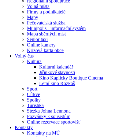
Regionální spolupráce
Volná místa
Firmy a podnikatelé
Mapy
Pečovatelská služba
Munipolis - informační systém
Mapa sběrných míst
Senior taxi
Online kamery
Krizová karta obce
Volný čas
Kultura
Kulturní kalendář
Jiřinkové slavnosti
Kino Kaplicky Boutique Cinema
Letní kino Rozkoš
Sport
Církve
Spolky
Turistika
Stezka Johna Lennona
Pozvánky k sousedům
Online rezervace sportovišť
Kontakty
Kontakty na MÚ