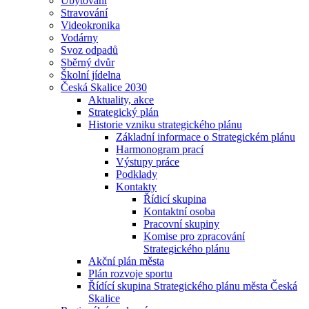
Ubytování
Stravování
Videokronika
Vodárny
Svoz odpadů
Sběrný dvůr
Školní jídelna
Česká Skalice 2030
Aktuality, akce
Strategický plán
Historie vzniku strategického plánu
Základní informace o Strategickém plánu
Harmonogram prací
Výstupy práce
Podklady
Kontakty
Řídicí skupina
Kontaktní osoba
Pracovní skupiny
Komise pro zpracování
Strategického plánu
Akční plán města
Plán rozvoje sportu
Řídící skupina Strategického plánu města Česká
Skalice