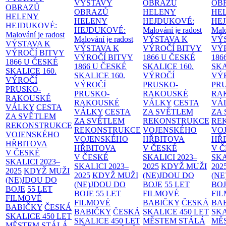
VÝSTAVY
OBRAZŮ
OB
OBRAZŮ
OBRAZŮ
HELENY
HE
HELENY
HELENY
HEJDUKOVÉ:
HE
HEJDUKOVÉ:
HEJDUKOVÉ:
Malování je radost
Malo
Malování je radost
Malování je radost
VÝSTAVA K
VÝ
VÝSTAVA K
VÝSTAVA K
VÝROČÍ BITVY
VÝ
VÝROČÍ BITVY
VÝROČÍ BITVY
1866 U ČESKÉ
186
1866 U ČESKÉ
1866 U ČESKÉ
SKALICE
160.
SK
SKALICE
160.
SKALICE
160.
VÝROČÍ
VÝ
VÝROČÍ
VÝROČÍ
PRUSKO-
PR
PRUSKO-
PRUSKO-
RAKOUSKÉ
RA
RAKOUSKÉ
RAKOUSKÉ
VÁLKY
CESTA
VÁ
VÁLKY
CESTA
VÁLKY
CESTA
ZA SVĚTLEM
ZA
ZA SVĚTLEM
ZA SVĚTLEM
REKONSTRUKCE
RE
REKONSTRUKCE
REKONSTRUKCE
VOJENSKÉHO
VO
VOJENSKÉHO
VOJENSKÉHO
HŘBITOVA
HŘ
HŘBITOVA
HŘBITOVA
V ČESKÉ
V 
V ČESKÉ
V ČESKÉ
SKALICI 2023–
SKA
SKALICI 2023–
SKALICI 2023–
2025
KDYŽ MUŽI
202
2025
KDYŽ MUŽI
2025
KDYŽ MUŽI
(NE)JDOU DO
(NE
(NE)JDOU DO
(NE)JDOU DO
BOJE
55 LET
BO
BOJE
55 LET
BOJE
55 LET
FILMOVÉ
FI
FILMOVÉ
FILMOVÉ
BABIČKY
ČESKÁ
BA
BABIČKY
ČESKÁ
BABIČKY
ČESKÁ
SKALICE 450 LET
SKA
SKALICE 450 LET
SKALICE 450 LET
MĚSTEM
STÁLÁ
MĚ
MĚSTEM
STÁLÁ