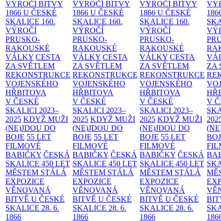
VÝROČÍ BITVY
VÝROČÍ BITVY
VÝROČÍ BITVY
VÝ
1866 U ČESKÉ
1866 U ČESKÉ
1866 U ČESKÉ
186
SKALICE
160.
SKALICE
160.
SKALICE
160.
SK
VÝROČÍ
VÝROČÍ
VÝROČÍ
VÝ
PRUSKO-
PRUSKO-
PRUSKO-
PR
RAKOUSKÉ
RAKOUSKÉ
RAKOUSKÉ
RA
VÁLKY
CESTA
VÁLKY
CESTA
VÁLKY
CESTA
VÁ
ZA SVĚTLEM
ZA SVĚTLEM
ZA SVĚTLEM
ZA
REKONSTRUKCE
REKONSTRUKCE
REKONSTRUKCE
RE
VOJENSKÉHO
VOJENSKÉHO
VOJENSKÉHO
VO
HŘBITOVA
HŘBITOVA
HŘBITOVA
HŘ
V ČESKÉ
V ČESKÉ
V ČESKÉ
V 
SKALICI 2023–
SKALICI 2023–
SKALICI 2023–
SKA
2025
KDYŽ MUŽI
2025
KDYŽ MUŽI
2025
KDYŽ MUŽI
202
(NE)JDOU DO
(NE)JDOU DO
(NE)JDOU DO
(NE
BOJE
55 LET
BOJE
55 LET
BOJE
55 LET
BO
FILMOVÉ
FILMOVÉ
FILMOVÉ
FI
BABIČKY
ČESKÁ
BABIČKY
ČESKÁ
BABIČKY
ČESKÁ
BA
SKALICE 450 LET
SKALICE 450 LET
SKALICE 450 LET
SKA
MĚSTEM
STÁLÁ
MĚSTEM
STÁLÁ
MĚSTEM
STÁLÁ
MĚ
EXPOZICE
EXPOZICE
EXPOZICE
EX
VĚNOVANÁ
VĚNOVANÁ
VĚNOVANÁ
VĚ
BITVĚ U ČESKÉ
BITVĚ U ČESKÉ
BITVĚ U ČESKÉ
BIT
SKALICE 28. 6.
SKALICE 28. 6.
SKALICE 28. 6.
SKA
1866
1866
1866
186