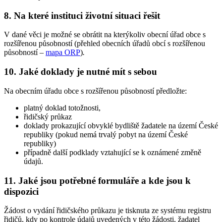
8. Na které instituci životní situaci řešit
V dané věci je možné se obrátit na kterýkoliv obecní úřad obce s
rozšířenou působností (přehled obecních úřadů obcí s rozšířenou
působností –
mapa ORP
)
.
10. Jaké doklady je nutné mít s sebou
Na obecním úřadu obce s rozšířenou působností předložte:
platný doklad totožnosti,
řidičský průkaz
doklady prokazující obvyklé bydliště žadatele na území České
republiky (pokud nemá trvalý pobyt na území České
republiky)
případně další podklady vztahující se k oznámené změně
údajů.
11. Jaké jsou potřebné formuláře a kde jsou k
dispozici
Žádost o vydání řidičského průkazu je tisknuta ze systému registru
řidičů, kdy po kontrole údajů uvedených v této žádosti, žadatel