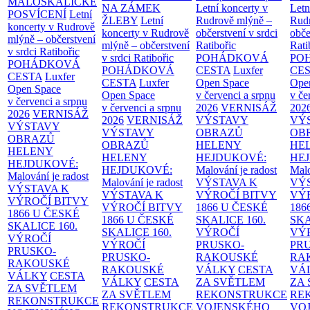
MALOSKALICKÉ
NA ZÁMEK
Letní koncerty v
Letn
POSVÍCENÍ
Letní
ŽLEBY
Letní
Rudrově mlýně –
Rud
koncerty v Rudrově
koncerty v Rudrově
občerstvení v srdci
obče
mlýně – občerstvení
mlýně – občerstvení
Ratibořic
Rati
v srdci Ratibořic
v srdci Ratibořic
POHÁDKOVÁ
PO
POHÁDKOVÁ
POHÁDKOVÁ
CESTA
Luxfer
CE
CESTA
Luxfer
CESTA
Luxfer
Open Space
Ope
Open Space
Open Space
v červenci a srpnu
v če
v červenci a srpnu
v červenci a srpnu
2026
VERNISÁŽ
202
2026
VERNISÁŽ
2026
VERNISÁŽ
VÝSTAVY
VÝ
VÝSTAVY
VÝSTAVY
OBRAZŮ
OB
OBRAZŮ
OBRAZŮ
HELENY
HE
HELENY
HELENY
HEJDUKOVÉ:
HE
HEJDUKOVÉ:
HEJDUKOVÉ:
Malování je radost
Malo
Malování je radost
Malování je radost
VÝSTAVA K
VÝ
VÝSTAVA K
VÝSTAVA K
VÝROČÍ BITVY
VÝ
VÝROČÍ BITVY
VÝROČÍ BITVY
1866 U ČESKÉ
186
1866 U ČESKÉ
1866 U ČESKÉ
SKALICE
160.
SK
SKALICE
160.
SKALICE
160.
VÝROČÍ
VÝ
VÝROČÍ
VÝROČÍ
PRUSKO-
PR
PRUSKO-
PRUSKO-
RAKOUSKÉ
RA
RAKOUSKÉ
RAKOUSKÉ
VÁLKY
CESTA
VÁ
VÁLKY
CESTA
VÁLKY
CESTA
ZA SVĚTLEM
ZA
ZA SVĚTLEM
ZA SVĚTLEM
REKONSTRUKCE
RE
REKONSTRUKCE
REKONSTRUKCE
VOJENSKÉHO
VO