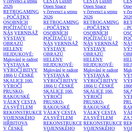
v červenci a srpnu
CESTA
Luxfer
CESTA
Luxfer
CE
2026
Open Space
Open Space
Ope
RETROGAMING
v červenci a srpnu
v červenci a srpnu
v če
– POČÁTKY
2026
2026
202
OSOBNÍCH
RETROGAMING
RETROGAMING
RE
POČÍTAČŮ U
– POČÁTKY
– POČÁTKY
– 
NÁS
VERNISÁŽ
OSOBNÍCH
OSOBNÍCH
OS
VÝSTAVY
POČÍTAČŮ U
POČÍTAČŮ U
PO
OBRAZŮ
NÁS
VERNISÁŽ
NÁS
VERNISÁŽ
NÁ
HELENY
VÝSTAVY
VÝSTAVY
VÝ
HEJDUKOVÉ:
OBRAZŮ
OBRAZŮ
OB
Malování je radost
HELENY
HELENY
HE
VÝSTAVA K
HEJDUKOVÉ:
HEJDUKOVÉ:
HE
VÝROČÍ BITVY
Malování je radost
Malování je radost
Malo
1866 U ČESKÉ
VÝSTAVA K
VÝSTAVA K
VÝ
SKALICE
160.
VÝROČÍ BITVY
VÝROČÍ BITVY
VÝ
VÝROČÍ
1866 U ČESKÉ
1866 U ČESKÉ
186
PRUSKO-
SKALICE
160.
SKALICE
160.
SK
RAKOUSKÉ
VÝROČÍ
VÝROČÍ
VÝ
VÁLKY
CESTA
PRUSKO-
PRUSKO-
PR
ZA SVĚTLEM
RAKOUSKÉ
RAKOUSKÉ
RA
REKONSTRUKCE
VÁLKY
CESTA
VÁLKY
CESTA
VÁ
VOJENSKÉHO
ZA SVĚTLEM
ZA SVĚTLEM
ZA
HŘBITOVA
REKONSTRUKCE
REKONSTRUKCE
RE
V ČESKÉ
VOJENSKÉHO
VOJENSKÉHO
VO