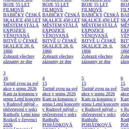
BOJE
55 LET
BOJE
55 LET
BOJE
55 LET
BO
FILMOVÉ
FILMOVÉ
FILMOVÉ
FI
BABIČKY
ČESKÁ
BABIČKY
ČESKÁ
BABIČKY
ČESKÁ
BA
SKALICE 450 LET
SKALICE 450 LET
SKALICE 450 LET
SKA
MĚSTEM
STÁLÁ
MĚSTEM
STÁLÁ
MĚSTEM
STÁLÁ
MĚ
EXPOZICE
EXPOZICE
EXPOZICE
EX
VĚNOVANÁ
VĚNOVANÁ
VĚNOVANÁ
VĚ
BITVĚ U ČESKÉ
BITVĚ U ČESKÉ
BITVĚ U ČESKÉ
BIT
SKALICE 28. 6.
SKALICE 28. 6.
SKALICE 28. 6.
SKA
1866
1866
1866
186
Zobrazit všechny
Zobrazit všechny
Zobrazit všechny
Zobr
záznamy ze dne
záznamy ze dne
záznamy ze dne
zázn
3
16
4
5
6
Turisté zvou na své
15
15
15
akce v srpnu 2026
Turisté zvou na své
Turisté zvou na své
Turi
Kam za kopanou v
akce v srpnu 2026
akce v srpnu 2026
akce
srpnu
Letní koncerty
Kam za kopanou v
Kam za kopanou v
Kam
v Rudrově mlýně –
srpnu
Letní koncerty
srpnu
Letní koncerty
srp
občerstvení v srdci
v Rudrově mlýně –
v Rudrově mlýně –
v Ru
Ratibořic
Letní kino
občerstvení v srdci
občerstvení v srdci
obče
Rozkoš v červenci
Ratibořic
Ratibořic
Rati
2026
POHÁDKOVÁ
POHÁDKOVÁ
PO