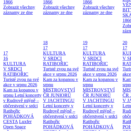
1866
1866
1866
VĚ
Zobrazit všechny
Zobrazit všechny
Zobrazit všechny
BIT
záznamy ze dne
záznamy ze dne
záznamy ze dne
SKA
186
Zobr
zázn
18
19
20
17
17
17
17
KULTURA
KULTURA
KU
16
V SRDCI
V SRDCI
V S
KULTURA
RATIBOŘIC
RATIBOŘIC
RAT
V SRDCI
Turisté zvou na své
Turisté zvou na své
Turi
RATIBOŘIC
akce v srpnu 2026
akce v srpnu 2026
akce
Turisté zvou na své
Kam za kopanou v
Kam za kopanou v
Kam
akce v srpnu 2026
srpnu
srpnu
srpn
Kam za kopanou v
MISTROVSTVÍ
MISTROVSTVÍ
MI
srpnu
Letní koncerty
ČR JUNIORŮ
ČR JUNIORŮ
ČR 
v Rudrově mlýně –
V JACHTINGU
V JACHTINGU
V 
občerstvení v srdci
Letní koncerty v
Letní koncerty v
Letn
Ratibořic
Rudrově mlýně –
Rudrově mlýně –
Rud
POHÁDKOVÁ
občerstvení v srdci
občerstvení v srdci
obče
CESTA
Luxfer
Ratibořic
Ratibořic
Rati
Open Space
POHÁDKOVÁ
POHÁDKOVÁ
PO