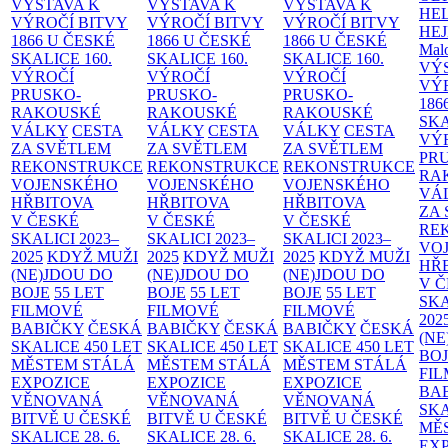
VÝSTAVA K
VÝSTAVA K
VÝSTAVA K
HE
VÝROČÍ BITVY
VÝROČÍ BITVY
VÝROČÍ BITVY
HE
1866 U ČESKÉ
1866 U ČESKÉ
1866 U ČESKÉ
Malo
SKALICE
160.
SKALICE
160.
SKALICE
160.
VÝ
VÝROČÍ
VÝROČÍ
VÝROČÍ
VÝ
PRUSKO-
PRUSKO-
PRUSKO-
186
RAKOUSKÉ
RAKOUSKÉ
RAKOUSKÉ
SK
VÁLKY
CESTA
VÁLKY
CESTA
VÁLKY
CESTA
VÝ
ZA SVĚTLEM
ZA SVĚTLEM
ZA SVĚTLEM
PR
REKONSTRUKCE
REKONSTRUKCE
REKONSTRUKCE
RA
VOJENSKÉHO
VOJENSKÉHO
VOJENSKÉHO
VÁ
HŘBITOVA
HŘBITOVA
HŘBITOVA
ZA
V ČESKÉ
V ČESKÉ
V ČESKÉ
RE
SKALICI 2023–
SKALICI 2023–
SKALICI 2023–
VO
2025
KDYŽ MUŽI
2025
KDYŽ MUŽI
2025
KDYŽ MUŽI
HŘ
(NE)JDOU DO
(NE)JDOU DO
(NE)JDOU DO
V 
BOJE
55 LET
BOJE
55 LET
BOJE
55 LET
SKA
FILMOVÉ
FILMOVÉ
FILMOVÉ
202
BABIČKY
ČESKÁ
BABIČKY
ČESKÁ
BABIČKY
ČESKÁ
(NE
SKALICE 450 LET
SKALICE 450 LET
SKALICE 450 LET
BO
MĚSTEM
STÁLÁ
MĚSTEM
STÁLÁ
MĚSTEM
STÁLÁ
FI
EXPOZICE
EXPOZICE
EXPOZICE
BA
VĚNOVANÁ
VĚNOVANÁ
VĚNOVANÁ
SKA
BITVĚ U ČESKÉ
BITVĚ U ČESKÉ
BITVĚ U ČESKÉ
MĚ
SKALICE 28. 6.
SKALICE 28. 6.
SKALICE 28. 6.
EX