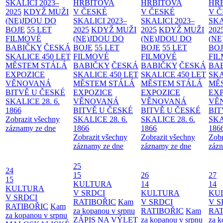
SKALICI 2023–
HŘBITOVA
HŘBITOVA
HŘ
2025
KDYŽ MUŽI
V ČESKÉ
V ČESKÉ
V 
(NE)JDOU DO
SKALICI 2023–
SKALICI 2023–
SKA
BOJE
55 LET
2025
KDYŽ MUŽI
2025
KDYŽ MUŽI
202
FILMOVÉ
(NE)JDOU DO
(NE)JDOU DO
(NE
BABIČKY
ČESKÁ
BOJE
55 LET
BOJE
55 LET
BO
SKALICE 450 LET
FILMOVÉ
FILMOVÉ
FI
MĚSTEM
STÁLÁ
BABIČKY
ČESKÁ
BABIČKY
ČESKÁ
BA
EXPOZICE
SKALICE 450 LET
SKALICE 450 LET
SKA
VĚNOVANÁ
MĚSTEM
STÁLÁ
MĚSTEM
STÁLÁ
MĚ
BITVĚ U ČESKÉ
EXPOZICE
EXPOZICE
EX
SKALICE 28. 6.
VĚNOVANÁ
VĚNOVANÁ
VĚ
1866
BITVĚ U ČESKÉ
BITVĚ U ČESKÉ
BIT
Zobrazit všechny
SKALICE 28. 6.
SKALICE 28. 6.
SKA
záznamy ze dne
1866
1866
186
Zobrazit všechny
Zobrazit všechny
Zobr
záznamy ze dne
záznamy ze dne
zázn
25
24
15
26
27
15
KULTURA
14
14
KULTURA
V SRDCI
KULTURA
KU
V SRDCI
RATIBOŘIC
Kam
V SRDCI
V S
RATIBOŘIC
Kam
za kopanou v srpnu
RATIBOŘIC
Kam
RAT
za kopanou v srpnu
ZÁPIS NA VÝLET
za kopanou v srpnu
za k