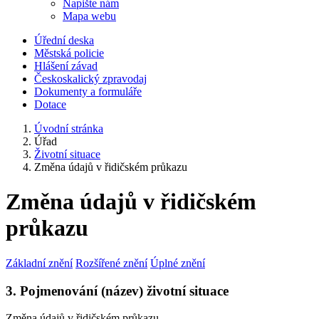
Napište nám
Mapa webu
Úřední deska
Městská policie
Hlášení závad
Českoskalický zpravodaj
Dokumenty a formuláře
Dotace
Úvodní stránka
Úřad
Životní situace
Změna údajů v řidičském průkazu
Změna údajů v řidičském
průkazu
Základní znění
Rozšířené znění
Úplné znění
3. Pojmenování (název) životní situace
Změna údajů v řidičském průkazu