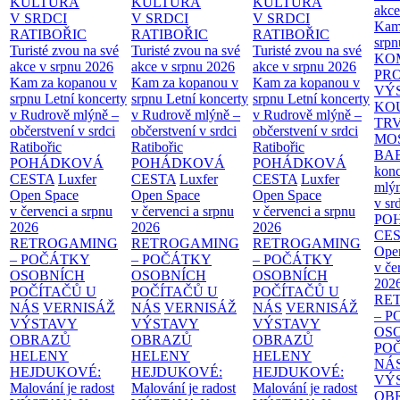
KULTURA
KULTURA
KULTURA
akce
V SRDCI
V SRDCI
V SRDCI
Kam
RATIBOŘIC
RATIBOŘIC
RATIBOŘIC
srpn
Turisté zvou na své
Turisté zvou na své
Turisté zvou na své
KO
akce v srpnu 2026
akce v srpnu 2026
akce v srpnu 2026
PR
Kam za kopanou v
Kam za kopanou v
Kam za kopanou v
VÝ
srpnu
Letní koncerty
srpnu
Letní koncerty
srpnu
Letní koncerty
KO
v Rudrově mlýně –
v Rudrově mlýně –
v Rudrově mlýně –
TR
občerstvení v srdci
občerstvení v srdci
občerstvení v srdci
MO
Ratibořic
Ratibořic
Ratibořic
BA
POHÁDKOVÁ
POHÁDKOVÁ
POHÁDKOVÁ
konc
CESTA
Luxfer
CESTA
Luxfer
CESTA
Luxfer
mlýn
Open Space
Open Space
Open Space
v sr
v červenci a srpnu
v červenci a srpnu
v červenci a srpnu
PO
2026
2026
2026
CE
RETROGAMING
RETROGAMING
RETROGAMING
Ope
– POČÁTKY
– POČÁTKY
– POČÁTKY
v če
OSOBNÍCH
OSOBNÍCH
OSOBNÍCH
202
POČÍTAČŮ U
POČÍTAČŮ U
POČÍTAČŮ U
RE
NÁS
VERNISÁŽ
NÁS
VERNISÁŽ
NÁS
VERNISÁŽ
– 
VÝSTAVY
VÝSTAVY
VÝSTAVY
OS
OBRAZŮ
OBRAZŮ
OBRAZŮ
PO
HELENY
HELENY
HELENY
NÁ
HEJDUKOVÉ:
HEJDUKOVÉ:
HEJDUKOVÉ:
VÝ
Malování je radost
Malování je radost
Malování je radost
OB