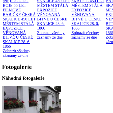
(NE)JDOU DO
SKALICE 450 LET
SKALICE 450 LET
BA
BOJE
55 LET
MĚSTEM
STÁLÁ
MĚSTEM
STÁLÁ
SKA
FILMOVÉ
EXPOZICE
EXPOZICE
MĚ
BABIČKY
ČESKÁ
VĚNOVANÁ
VĚNOVANÁ
EX
SKALICE 450 LET
BITVĚ U ČESKÉ
BITVĚ U ČESKÉ
VĚ
MĚSTEM
STÁLÁ
SKALICE 28. 6.
SKALICE 28. 6.
BIT
EXPOZICE
1866
1866
SKA
VĚNOVANÁ
Zobrazit všechny
Zobrazit všechny
186
BITVĚ U ČESKÉ
záznamy ze dne
záznamy ze dne
Zobr
SKALICE 28. 6.
zázn
1866
Zobrazit všechny
záznamy ze dne
Fotogalerie
Náhodná fotogalerie