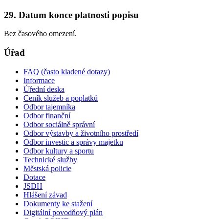
29. Datum konce platnosti popisu
Bez časového omezení.
Úřad
FAQ (často kladené dotazy)
Informace
Úřední deska
Ceník služeb a poplatků
Odbor tajemníka
Odbor finanční
Odbor sociálně správní
Odbor výstavby a životního prostředí
Odbor investic a správy majetku
Odbor kultury a sportu
Technické služby
Městská policie
Dotace
JSDH
Hlášení závad
Dokumenty ke stažení
Digitální povodňový plán