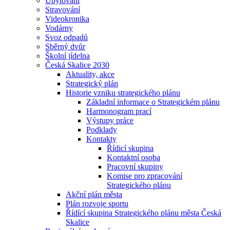
Ubytování
Stravování
Videokronika
Vodárny
Svoz odpadů
Sběrný dvůr
Školní jídelna
Česká Skalice 2030
Aktuality, akce
Strategický plán
Historie vzniku strategického plánu
Základní informace o Strategickém plánu
Harmonogram prací
Výstupy práce
Podklady
Kontakty
Řídicí skupina
Kontaktní osoba
Pracovní skupiny
Komise pro zpracování
Strategického plánu
Akční plán města
Plán rozvoje sportu
Řídící skupina Strategického plánu města Česká
Skalice