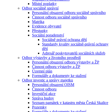
Místní poplatky
Odbor sociálně správní
Personální obsazení odboru sociálně správního
Činnost odboru sociálně správního
Matrika
Evidence obyvatel
Přestupky
Sociální poradenství
Sociálně právní ochrana dětí
Standardy kvality sociálně-právní ochrany
dětí
Adresář poskytovatelů sociálních služeb
Odbor výstavby a životního prostředí
Personální obsazení odboru výstavby a ŽP
Činnost odboru výstavby a ŽP
Územní plán
Formuláře a dokumenty ke stažení
Odbor investic a správy majetku
Personální obsazení OISM
Činnost odboru
Investiční akce
Správa budov
Seznam památek v katastru města Česká Skalice
Pozemky
Formuláře a dokumenty ke stažení