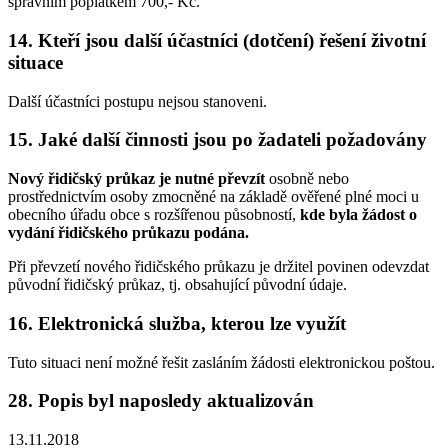
správním poplatkem 700,- Kč.
14. Kteří jsou další účastníci (dotčení) řešení životní
situace
Další účastníci postupu nejsou stanoveni.
15. Jaké další činnosti jsou po žadateli požadovány
Nový řidičský průkaz je nutné převzít
osobně nebo
prostřednictvím osoby zmocněné na základě ověřené plné moci u
obecního úřadu obce s rozšířenou působností,
kde byla žádost o
vydání řidičského průkazu podána.
Při převzetí nového řidičského průkazu je držitel povinen odevzdat
původní řidičský průkaz, tj. obsahující původní údaje.
16. Elektronická služba, kterou lze využít
Tuto situaci není možné řešit zasláním žádosti elektronickou poštou.
28. Popis byl naposledy aktualizován
13.11.2018