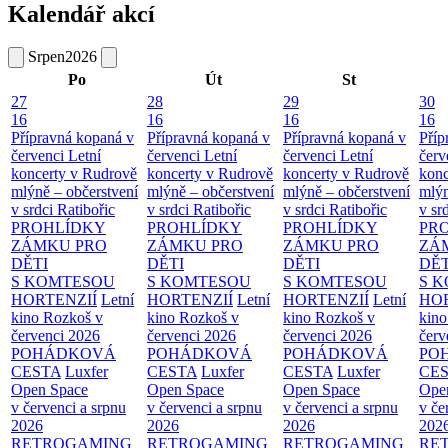
Kalendář akcí
Srpen
2026
Po
Út
St
27
28
29
30
16
16
16
16
Přípravná kopaná v
Přípravná kopaná v
Přípravná kopaná v
Příp
červenci
Letní
červenci
Letní
červenci
Letní
červ
koncerty v Rudrově
koncerty v Rudrově
koncerty v Rudrově
konc
mlýně – občerstvení
mlýně – občerstvení
mlýně – občerstvení
mlýn
v srdci Ratibořic
v srdci Ratibořic
v srdci Ratibořic
v sr
PROHLÍDKY
PROHLÍDKY
PROHLÍDKY
PR
ZÁMKU PRO
ZÁMKU PRO
ZÁMKU PRO
ZÁ
DĚTI
DĚTI
DĚTI
DĚT
S KOMTESOU
S KOMTESOU
S KOMTESOU
S 
HORTENZIÍ
Letní
HORTENZIÍ
Letní
HORTENZIÍ
Letní
HOR
kino Rozkoš v
kino Rozkoš v
kino Rozkoš v
kino
červenci 2026
červenci 2026
červenci 2026
červ
POHÁDKOVÁ
POHÁDKOVÁ
POHÁDKOVÁ
PO
CESTA
Luxfer
CESTA
Luxfer
CESTA
Luxfer
CE
Open Space
Open Space
Open Space
Ope
v červenci a srpnu
v červenci a srpnu
v červenci a srpnu
v če
2026
2026
2026
202
RETROGAMING
RETROGAMING
RETROGAMING
RE