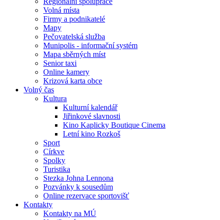
Regionální spolupráce
Volná místa
Firmy a podnikatelé
Mapy
Pečovatelská služba
Munipolis - informační systém
Mapa sběrných míst
Senior taxi
Online kamery
Krizová karta obce
Volný čas
Kultura
Kulturní kalendář
Jiřinkové slavnosti
Kino Kaplicky Boutique Cinema
Letní kino Rozkoš
Sport
Církve
Spolky
Turistika
Stezka Johna Lennona
Pozvánky k sousedům
Online rezervace sportovišť
Kontakty
Kontakty na MÚ