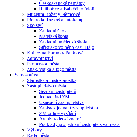
Českoskalické památky
Ratibořice a Babiččino údolí
Muzeum Boženy Němcové
Přehrada Rozkoš a autokemp
Školství
Základní škola
Mateřská škola
Základní umělecká škola
Středisko volného času Bájo
Knihovna Barunky Panklové
Zdravotnictví
Partnerská města
Znak, vlajka a logo města
Samospráva
Starostka a místostarostka
Zastupitelstvo města
Seznam zastupitelů
Jednací řád ZM
Usnesení zastupitelstva
Zápisy z jednání zastupitelstva
ZM online vysílání
Archiv videozáznamů
Podklady pro jednání zastupitelstva města
Výbory
Rada města