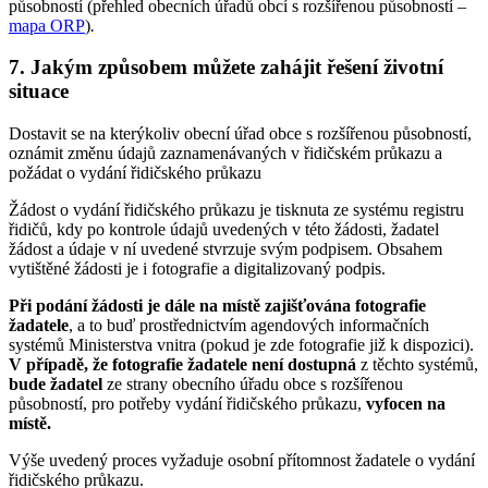
působností (přehled obecních úřadů obcí s rozšířenou působností –
mapa ORP
)
.
7. Jakým způsobem můžete zahájit řešení životní
situace
Dostavit se na kterýkoliv obecní úřad obce s rozšířenou působností,
oznámit změnu údajů zaznamenávaných v řidičském průkazu a
požádat o vydání řidičského průkazu
Žádost o vydání řidičského průkazu je tisknuta ze systému registru
řidičů, kdy po kontrole údajů uvedených v této žádosti, žadatel
žádost a údaje v ní uvedené stvrzuje svým podpisem. Obsahem
vytištěné žádosti je i fotografie a digitalizovaný podpis.
Při podání žádosti je dále na místě zajišťována fotografie
žadatele
, a to buď prostřednictvím agendových informačních
systémů Ministerstva vnitra (pokud je zde fotografie již k dispozici).
V případě, že fotografie žadatele není dostupná
z těchto systémů,
bude žadatel
ze strany obecního úřadu obce s rozšířenou
působností, pro potřeby vydání řidičského průkazu,
vyfocen
na
místě.
Výše uvedený proces vyžaduje osobní přítomnost žadatele o vydání
řidičského průkazu.