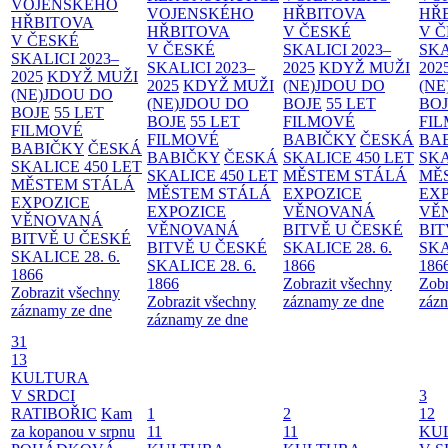
VOJENSKÉHO
VOJENSKÉHO
HŘBITOVA
HŘ
HŘBITOVA
HŘBITOVA
V ČESKÉ
V 
V ČESKÉ
V ČESKÉ
SKALICI 2023–
SKA
SKALICI 2023–
SKALICI 2023–
2025
KDYŽ MUŽI
202
2025
KDYŽ MUŽI
2025
KDYŽ MUŽI
(NE)JDOU DO
(NE
(NE)JDOU DO
(NE)JDOU DO
BOJE
55 LET
BO
BOJE
55 LET
BOJE
55 LET
FILMOVÉ
FI
FILMOVÉ
FILMOVÉ
BABIČKY
ČESKÁ
BA
BABIČKY
ČESKÁ
BABIČKY
ČESKÁ
SKALICE 450 LET
SKA
SKALICE 450 LET
SKALICE 450 LET
MĚSTEM
STÁLÁ
MĚ
MĚSTEM
STÁLÁ
MĚSTEM
STÁLÁ
EXPOZICE
EX
EXPOZICE
EXPOZICE
VĚNOVANÁ
VĚ
VĚNOVANÁ
VĚNOVANÁ
BITVĚ U ČESKÉ
BIT
BITVĚ U ČESKÉ
BITVĚ U ČESKÉ
SKALICE 28. 6.
SKA
SKALICE 28. 6.
SKALICE 28. 6.
1866
186
1866
1866
Zobrazit všechny
Zobr
Zobrazit všechny
Zobrazit všechny
záznamy ze dne
zázn
záznamy ze dne
záznamy ze dne
31
13
KULTURA
V SRDCI
3
RATIBOŘIC
Kam
1
2
12
za kopanou v srpnu
11
11
KU