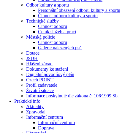
Odbor kultury a sportu
Personální obsazení odboru kultury a sportu
Činnost odboru kultury a sportu
Technické služby
Činnost odboru
Ceník služeb a prací
Městská policie
Činnost odboru
Galerie nalezených psů
Dotace
JSDH
Hlášení závad
Dokumenty ke stažení
Digitální povodňový plán
Czech POINT
Profil zadavatele
Životní situace
Informace poskytnuté dle zákona č. 106⁄1999 Sb.
Praktické info
Aktuality
Zpravodaj
Informační centrum
Informační centrum
Doprava