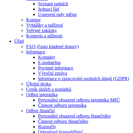
Seznam radních
Jednací řád
Usnesení rady města
Komise
Vyhlášky a nařízení
Veřejné zakázky
Kontrola a stížnosti
Úřad
FAQ (často kladené dotazy)
Informace
Kontakty
E-podatelna
Povinné informace
Výroční zpráva
Informace o zpracování osobních údajů (GDPR)
Úřední deska
Ceník služeb a poplatků
Odbor tajemníka
Personální obsazení odboru tajemníka MěÚ
Činnost odboru tajemníka
Odbor finanční
Personální obsazení odboru finančního
Činnost odboru finančního
Rozpočty
Odpadové hospodářství