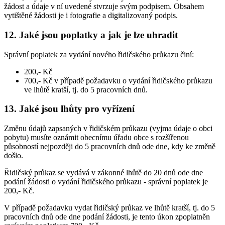
žádost a údaje v ní uvedené stvrzuje svým podpisem. Obsahem
vytištěné žádosti je i fotografie a digitalizovaný podpis.
12. Jaké jsou poplatky a jak je lze uhradit
Správní poplatek za vydání nového řidičského průkazu činí:
200,- Kč
700,- Kč v případě požadavku o vydání řidičského průkazu
ve lhůtě kratší, tj. do 5 pracovních dnů.
13. Jaké jsou lhůty pro vyřízení
Změnu údajů zapsaných v řidičském průkazu (vyjma údaje o obci
pobytu) musíte oznámit obecnímu úřadu obce s rozšířenou
působností nejpozději do 5 pracovních dnů ode dne, kdy ke změně
došlo.
Řidičský průkaz se vydává v zákonné lhůtě do 20 dnů ode dne
podání žádosti o vydání řidičského průkazu - správní poplatek je
200,- Kč.
V případě požadavku vydat řidičský průkaz ve lhůtě kratší, tj. do 5
pracovních dnů ode dne podání žádosti, je tento úkon zpoplatněn