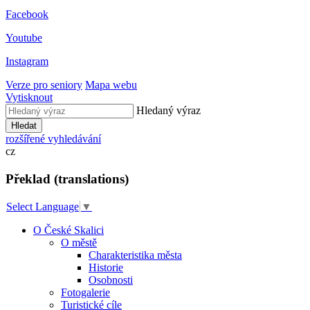
Facebook
Youtube
Instagram
Verze pro seniory
Mapa webu
Vytisknout
Hledaný výraz
Hledat
rozšířené vyhledávání
cz
Překlad (translations)
Select Language
▼
O České Skalici
O městě
Charakteristika města
Historie
Osobnosti
Fotogalerie
Turistické cíle