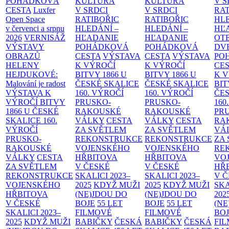
POHÁDKOVÁ
KULTURA
KULTURA
V S
CESTA
Luxfer
V SRDCI
V SRDCI
RAT
Open Space
RATIBOŘIC
RATIBOŘIC
HLE
v červenci a srpnu
HLEDÁNÍ –
HLEDÁNÍ –
HĽ
2026
VERNISÁŽ
HĽADANIE
HĽADANIE
OT
VÝSTAVY
POHÁDKOVÁ
POHÁDKOVÁ
DV
OBRAZŮ
CESTA
VÝSTAVA
CESTA
VÝSTAVA
PO
HELENY
K VÝROČÍ
K VÝROČÍ
CE
HEJDUKOVÉ:
BITVY 1866 U
BITVY 1866 U
K 
Malování je radost
ČESKÉ SKALICE
ČESKÉ SKALICE
BIT
VÝSTAVA K
160. VÝROČÍ
160. VÝROČÍ
ČES
VÝROČÍ BITVY
PRUSKO-
PRUSKO-
160
1866 U ČESKÉ
RAKOUSKÉ
RAKOUSKÉ
PR
SKALICE
160.
VÁLKY
CESTA
VÁLKY
CESTA
RA
VÝROČÍ
ZA SVĚTLEM
ZA SVĚTLEM
VÁ
PRUSKO-
REKONSTRUKCE
REKONSTRUKCE
ZA
RAKOUSKÉ
VOJENSKÉHO
VOJENSKÉHO
RE
VÁLKY
CESTA
HŘBITOVA
HŘBITOVA
VO
ZA SVĚTLEM
V ČESKÉ
V ČESKÉ
HŘ
REKONSTRUKCE
SKALICI 2023–
SKALICI 2023–
V 
VOJENSKÉHO
2025
KDYŽ MUŽI
2025
KDYŽ MUŽI
SKA
HŘBITOVA
(NE)JDOU DO
(NE)JDOU DO
202
V ČESKÉ
BOJE
55 LET
BOJE
55 LET
(NE
SKALICI 2023–
FILMOVÉ
FILMOVÉ
BO
2025
KDYŽ MUŽI
BABIČKY
ČESKÁ
BABIČKY
ČESKÁ
FI