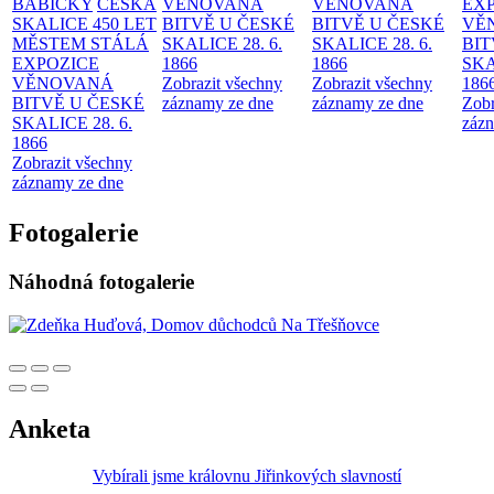
BABIČKY
ČESKÁ
VĚNOVANÁ
VĚNOVANÁ
EX
SKALICE 450 LET
BITVĚ U ČESKÉ
BITVĚ U ČESKÉ
VĚ
MĚSTEM
STÁLÁ
SKALICE 28. 6.
SKALICE 28. 6.
BIT
EXPOZICE
1866
1866
SKA
VĚNOVANÁ
Zobrazit všechny
Zobrazit všechny
186
BITVĚ U ČESKÉ
záznamy ze dne
záznamy ze dne
Zobr
SKALICE 28. 6.
zázn
1866
Zobrazit všechny
záznamy ze dne
Fotogalerie
Náhodná fotogalerie
Anketa
Vybírali jsme královnu Jiřinkových slavností