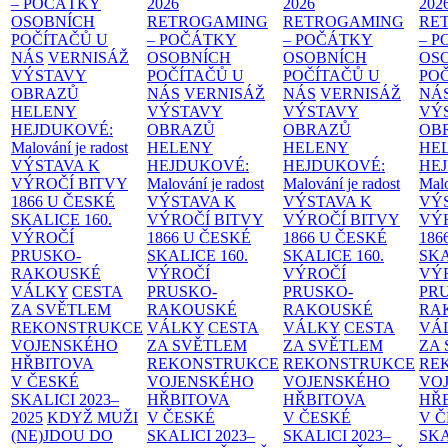
– POČÁTKY
2026
2026
202
OSOBNÍCH
RETROGAMING
RETROGAMING
RE
POČÍTAČŮ U
– POČÁTKY
– POČÁTKY
– 
NÁS
VERNISÁŽ
OSOBNÍCH
OSOBNÍCH
OS
VÝSTAVY
POČÍTAČŮ U
POČÍTAČŮ U
PO
OBRAZŮ
NÁS
VERNISÁŽ
NÁS
VERNISÁŽ
NÁ
HELENY
VÝSTAVY
VÝSTAVY
VÝ
HEJDUKOVÉ:
OBRAZŮ
OBRAZŮ
OB
Malování je radost
HELENY
HELENY
HE
VÝSTAVA K
HEJDUKOVÉ:
HEJDUKOVÉ:
HE
VÝROČÍ BITVY
Malování je radost
Malování je radost
Malo
1866 U ČESKÉ
VÝSTAVA K
VÝSTAVA K
VÝ
SKALICE
160.
VÝROČÍ BITVY
VÝROČÍ BITVY
VÝ
VÝROČÍ
1866 U ČESKÉ
1866 U ČESKÉ
186
PRUSKO-
SKALICE
160.
SKALICE
160.
SK
RAKOUSKÉ
VÝROČÍ
VÝROČÍ
VÝ
VÁLKY
CESTA
PRUSKO-
PRUSKO-
PR
ZA SVĚTLEM
RAKOUSKÉ
RAKOUSKÉ
RA
REKONSTRUKCE
VÁLKY
CESTA
VÁLKY
CESTA
VÁ
VOJENSKÉHO
ZA SVĚTLEM
ZA SVĚTLEM
ZA
HŘBITOVA
REKONSTRUKCE
REKONSTRUKCE
RE
V ČESKÉ
VOJENSKÉHO
VOJENSKÉHO
VO
SKALICI 2023–
HŘBITOVA
HŘBITOVA
HŘ
2025
KDYŽ MUŽI
V ČESKÉ
V ČESKÉ
V 
(NE)JDOU DO
SKALICI 2023–
SKALICI 2023–
SKA