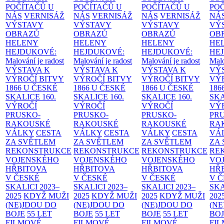
POČÍTAČŮ U
POČÍTAČŮ U
POČÍTAČŮ U
PO
NÁS
VERNISÁŽ
NÁS
VERNISÁŽ
NÁS
VERNISÁŽ
NÁ
VÝSTAVY
VÝSTAVY
VÝSTAVY
VÝ
OBRAZŮ
OBRAZŮ
OBRAZŮ
OB
HELENY
HELENY
HELENY
HE
HEJDUKOVÉ:
HEJDUKOVÉ:
HEJDUKOVÉ:
HE
Malování je radost
Malování je radost
Malování je radost
Malo
VÝSTAVA K
VÝSTAVA K
VÝSTAVA K
VÝ
VÝROČÍ BITVY
VÝROČÍ BITVY
VÝROČÍ BITVY
VÝ
1866 U ČESKÉ
1866 U ČESKÉ
1866 U ČESKÉ
186
SKALICE
160.
SKALICE
160.
SKALICE
160.
SK
VÝROČÍ
VÝROČÍ
VÝROČÍ
VÝ
PRUSKO-
PRUSKO-
PRUSKO-
PR
RAKOUSKÉ
RAKOUSKÉ
RAKOUSKÉ
RA
VÁLKY
CESTA
VÁLKY
CESTA
VÁLKY
CESTA
VÁ
ZA SVĚTLEM
ZA SVĚTLEM
ZA SVĚTLEM
ZA
REKONSTRUKCE
REKONSTRUKCE
REKONSTRUKCE
RE
VOJENSKÉHO
VOJENSKÉHO
VOJENSKÉHO
VO
HŘBITOVA
HŘBITOVA
HŘBITOVA
HŘ
V ČESKÉ
V ČESKÉ
V ČESKÉ
V 
SKALICI 2023–
SKALICI 2023–
SKALICI 2023–
SKA
2025
KDYŽ MUŽI
2025
KDYŽ MUŽI
2025
KDYŽ MUŽI
202
(NE)JDOU DO
(NE)JDOU DO
(NE)JDOU DO
(NE
BOJE
55 LET
BOJE
55 LET
BOJE
55 LET
BO
FILMOVÉ
FILMOVÉ
FILMOVÉ
FI