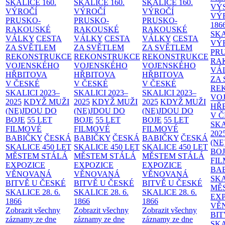
SKALICE
160.
SKALICE
160.
SKALICE
160.
VÝ
VÝROČÍ
VÝROČÍ
VÝROČÍ
VÝ
PRUSKO-
PRUSKO-
PRUSKO-
186
RAKOUSKÉ
RAKOUSKÉ
RAKOUSKÉ
SK
VÁLKY
CESTA
VÁLKY
CESTA
VÁLKY
CESTA
VÝ
ZA SVĚTLEM
ZA SVĚTLEM
ZA SVĚTLEM
PR
REKONSTRUKCE
REKONSTRUKCE
REKONSTRUKCE
RA
VOJENSKÉHO
VOJENSKÉHO
VOJENSKÉHO
VÁ
HŘBITOVA
HŘBITOVA
HŘBITOVA
ZA
V ČESKÉ
V ČESKÉ
V ČESKÉ
RE
SKALICI 2023–
SKALICI 2023–
SKALICI 2023–
VO
2025
KDYŽ MUŽI
2025
KDYŽ MUŽI
2025
KDYŽ MUŽI
HŘ
(NE)JDOU DO
(NE)JDOU DO
(NE)JDOU DO
V 
BOJE
55 LET
BOJE
55 LET
BOJE
55 LET
SKA
FILMOVÉ
FILMOVÉ
FILMOVÉ
202
BABIČKY
ČESKÁ
BABIČKY
ČESKÁ
BABIČKY
ČESKÁ
(NE
SKALICE 450 LET
SKALICE 450 LET
SKALICE 450 LET
BO
MĚSTEM
STÁLÁ
MĚSTEM
STÁLÁ
MĚSTEM
STÁLÁ
FI
EXPOZICE
EXPOZICE
EXPOZICE
BA
VĚNOVANÁ
VĚNOVANÁ
VĚNOVANÁ
SKA
BITVĚ U ČESKÉ
BITVĚ U ČESKÉ
BITVĚ U ČESKÉ
MĚ
SKALICE 28. 6.
SKALICE 28. 6.
SKALICE 28. 6.
EX
1866
1866
1866
VĚ
Zobrazit všechny
Zobrazit všechny
Zobrazit všechny
BIT
záznamy ze dne
záznamy ze dne
záznamy ze dne
SKA