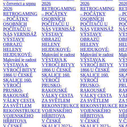
v červenci a srpnu
2026
2026
202
2026
RETROGAMING
RETROGAMING
RE
RETROGAMING
– POČÁTKY
– POČÁTKY
– 
– POČÁTKY
OSOBNÍCH
OSOBNÍCH
OS
OSOBNÍCH
POČÍTAČŮ U
POČÍTAČŮ U
PO
POČÍTAČŮ U
NÁS
VERNISÁŽ
NÁS
VERNISÁŽ
NÁ
NÁS
VERNISÁŽ
VÝSTAVY
VÝSTAVY
VÝ
VÝSTAVY
OBRAZŮ
OBRAZŮ
OB
OBRAZŮ
HELENY
HELENY
HE
HELENY
HEJDUKOVÉ:
HEJDUKOVÉ:
HE
HEJDUKOVÉ:
Malování je radost
Malování je radost
Malo
Malování je radost
VÝSTAVA K
VÝSTAVA K
VÝ
VÝSTAVA K
VÝROČÍ BITVY
VÝROČÍ BITVY
VÝ
VÝROČÍ BITVY
1866 U ČESKÉ
1866 U ČESKÉ
186
1866 U ČESKÉ
SKALICE
160.
SKALICE
160.
SK
SKALICE
160.
VÝROČÍ
VÝROČÍ
VÝ
VÝROČÍ
PRUSKO-
PRUSKO-
PR
PRUSKO-
RAKOUSKÉ
RAKOUSKÉ
RA
RAKOUSKÉ
VÁLKY
CESTA
VÁLKY
CESTA
VÁ
VÁLKY
CESTA
ZA SVĚTLEM
ZA SVĚTLEM
ZA
ZA SVĚTLEM
REKONSTRUKCE
REKONSTRUKCE
RE
REKONSTRUKCE
VOJENSKÉHO
VOJENSKÉHO
VO
VOJENSKÉHO
HŘBITOVA
HŘBITOVA
HŘ
HŘBITOVA
V ČESKÉ
V ČESKÉ
V 
V ČESKÉ
SKALICI 2023–
SKALICI 2023–
SKA