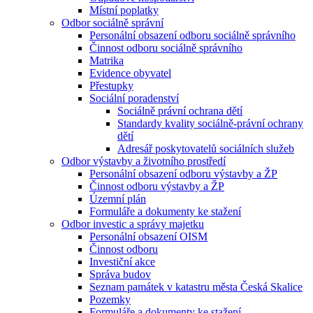
Místní poplatky
Odbor sociálně správní
Personální obsazení odboru sociálně správního
Činnost odboru sociálně správního
Matrika
Evidence obyvatel
Přestupky
Sociální poradenství
Sociálně právní ochrana dětí
Standardy kvality sociálně-právní ochrany
dětí
Adresář poskytovatelů sociálních služeb
Odbor výstavby a životního prostředí
Personální obsazení odboru výstavby a ŽP
Činnost odboru výstavby a ŽP
Územní plán
Formuláře a dokumenty ke stažení
Odbor investic a správy majetku
Personální obsazení OISM
Činnost odboru
Investiční akce
Správa budov
Seznam památek v katastru města Česká Skalice
Pozemky
Formuláře a dokumenty ke stažení