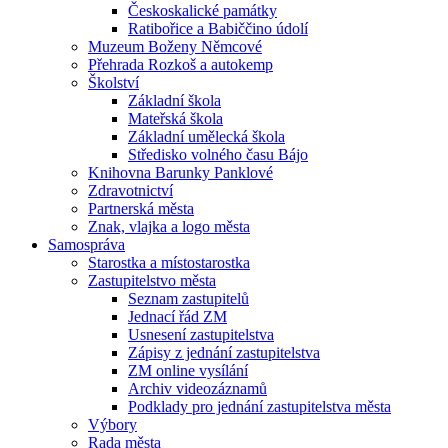
Českoskalické památky
Ratibořice a Babiččino údolí
Muzeum Boženy Němcové
Přehrada Rozkoš a autokemp
Školství
Základní škola
Mateřská škola
Základní umělecká škola
Středisko volného času Bájo
Knihovna Barunky Panklové
Zdravotnictví
Partnerská města
Znak, vlajka a logo města
Samospráva
Starostka a místostarostka
Zastupitelstvo města
Seznam zastupitelů
Jednací řád ZM
Usnesení zastupitelstva
Zápisy z jednání zastupitelstva
ZM online vysílání
Archiv videozáznamů
Podklady pro jednání zastupitelstva města
Výbory
Rada města