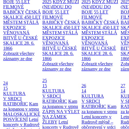
BOJE
55 LET
2025
KDYŽ MUŽI
2025
KDYŽ MUŽI
202
FILMOVÉ
(NE)JDOU DO
(NE)JDOU DO
(NE
BABIČKY
ČESKÁ
BOJE
55 LET
BOJE
55 LET
BO
SKALICE 450 LET
FILMOVÉ
FILMOVÉ
FI
MĚSTEM
STÁLÁ
BABIČKY
ČESKÁ
BABIČKY
ČESKÁ
BA
EXPOZICE
SKALICE 450 LET
SKALICE 450 LET
SKA
VĚNOVANÁ
MĚSTEM
STÁLÁ
MĚSTEM
STÁLÁ
MĚ
BITVĚ U ČESKÉ
EXPOZICE
EXPOZICE
EX
SKALICE 28. 6.
VĚNOVANÁ
VĚNOVANÁ
VĚ
1866
BITVĚ U ČESKÉ
BITVĚ U ČESKÉ
BIT
Zobrazit všechny
SKALICE 28. 6.
SKALICE 28. 6.
SKA
záznamy ze dne
1866
1866
186
Zobrazit všechny
Zobrazit všechny
Zobr
záznamy ze dne
záznamy ze dne
zázn
25
24
15
26
27
15
KULTURA
14
14
KULTURA
V SRDCI
KULTURA
KU
V SRDCI
RATIBOŘIC
Kam
V SRDCI
V S
RATIBOŘIC
Kam
za kopanou v srpnu
RATIBOŘIC
Kam
RAT
za kopanou v srpnu
ZÁPIS NA VÝLET
za kopanou v srpnu
za k
MALOSKALICKÉ
NA ZÁMEK
Letní koncerty v
Letn
POSVÍCENÍ
Letní
ŽLEBY
Letní
Rudrově mlýně –
Rud
koncerty v Rudrově
koncerty v Rudrově
občerstvení v srdci
obče