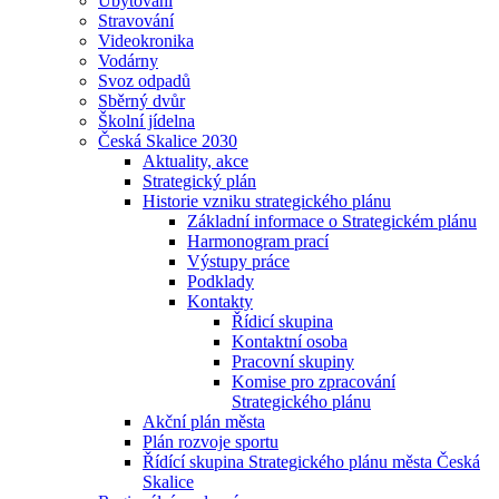
Ubytování
Stravování
Videokronika
Vodárny
Svoz odpadů
Sběrný dvůr
Školní jídelna
Česká Skalice 2030
Aktuality, akce
Strategický plán
Historie vzniku strategického plánu
Základní informace o Strategickém plánu
Harmonogram prací
Výstupy práce
Podklady
Kontakty
Řídicí skupina
Kontaktní osoba
Pracovní skupiny
Komise pro zpracování
Strategického plánu
Akční plán města
Plán rozvoje sportu
Řídící skupina Strategického plánu města Česká
Skalice