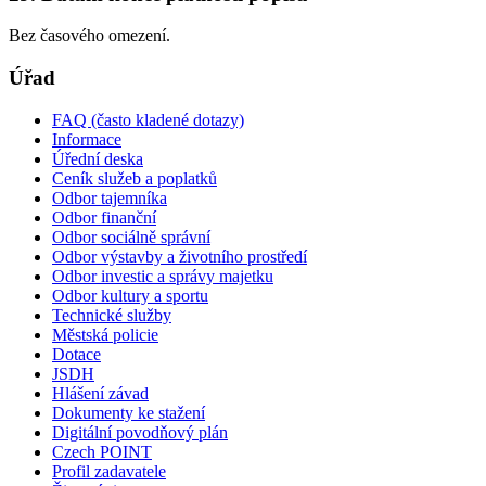
Bez časového omezení.
Úřad
FAQ (často kladené dotazy)
Informace
Úřední deska
Ceník služeb a poplatků
Odbor tajemníka
Odbor finanční
Odbor sociálně správní
Odbor výstavby a životního prostředí
Odbor investic a správy majetku
Odbor kultury a sportu
Technické služby
Městská policie
Dotace
JSDH
Hlášení závad
Dokumenty ke stažení
Digitální povodňový plán
Czech POINT
Profil zadavatele