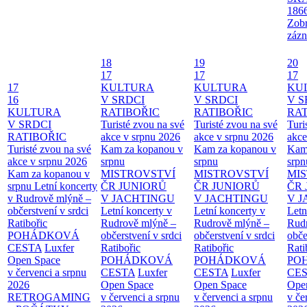
186
Zobr
zázn
18
19
20
17
17
17
17
KULTURA
KULTURA
KU
16
V SRDCI
V SRDCI
V S
KULTURA
RATIBOŘIC
RATIBOŘIC
RAT
V SRDCI
Turisté zvou na své
Turisté zvou na své
Turi
RATIBOŘIC
akce v srpnu 2026
akce v srpnu 2026
akce
Turisté zvou na své
Kam za kopanou v
Kam za kopanou v
Kam
akce v srpnu 2026
srpnu
srpnu
srpn
Kam za kopanou v
MISTROVSTVÍ
MISTROVSTVÍ
MI
srpnu
Letní koncerty
ČR JUNIORŮ
ČR JUNIORŮ
ČR 
v Rudrově mlýně –
V JACHTINGU
V JACHTINGU
V 
občerstvení v srdci
Letní koncerty v
Letní koncerty v
Letn
Ratibořic
Rudrově mlýně –
Rudrově mlýně –
Rud
POHÁDKOVÁ
občerstvení v srdci
občerstvení v srdci
obče
CESTA
Luxfer
Ratibořic
Ratibořic
Rati
Open Space
POHÁDKOVÁ
POHÁDKOVÁ
PO
v červenci a srpnu
CESTA
Luxfer
CESTA
Luxfer
CE
2026
Open Space
Open Space
Ope
RETROGAMING
v červenci a srpnu
v červenci a srpnu
v če