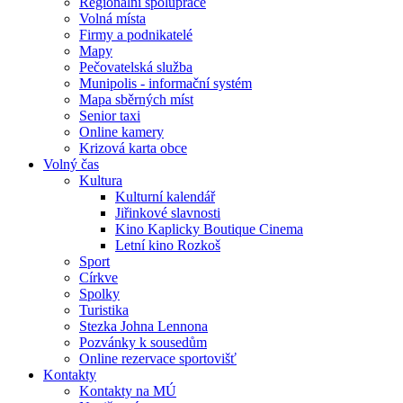
Regionální spolupráce
Volná místa
Firmy a podnikatelé
Mapy
Pečovatelská služba
Munipolis - informační systém
Mapa sběrných míst
Senior taxi
Online kamery
Krizová karta obce
Volný čas
Kultura
Kulturní kalendář
Jiřinkové slavnosti
Kino Kaplicky Boutique Cinema
Letní kino Rozkoš
Sport
Církve
Spolky
Turistika
Stezka Johna Lennona
Pozvánky k sousedům
Online rezervace sportovišť
Kontakty
Kontakty na MÚ