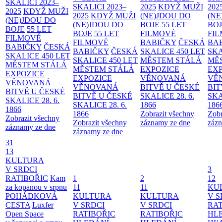
SKALICI 2023–
SKALICI 2023–
2025
KDYŽ MUŽI
202
2025
KDYŽ MUŽI
2025
KDYŽ MUŽI
(NE)JDOU DO
(NE
(NE)JDOU DO
(NE)JDOU DO
BOJE
55 LET
BO
BOJE
55 LET
BOJE
55 LET
FILMOVÉ
FI
FILMOVÉ
FILMOVÉ
BABIČKY
ČESKÁ
BA
BABIČKY
ČESKÁ
BABIČKY
ČESKÁ
SKALICE 450 LET
SKA
SKALICE 450 LET
SKALICE 450 LET
MĚSTEM
STÁLÁ
MĚ
MĚSTEM
STÁLÁ
MĚSTEM
STÁLÁ
EXPOZICE
EX
EXPOZICE
EXPOZICE
VĚNOVANÁ
VĚ
VĚNOVANÁ
VĚNOVANÁ
BITVĚ U ČESKÉ
BIT
BITVĚ U ČESKÉ
BITVĚ U ČESKÉ
SKALICE 28. 6.
SKA
SKALICE 28. 6.
SKALICE 28. 6.
1866
186
1866
1866
Zobrazit všechny
Zobr
Zobrazit všechny
Zobrazit všechny
záznamy ze dne
zázn
záznamy ze dne
záznamy ze dne
31
13
KULTURA
V SRDCI
3
RATIBOŘIC
Kam
1
2
12
za kopanou v srpnu
11
11
KU
POHÁDKOVÁ
KULTURA
KULTURA
V S
CESTA
Luxfer
V SRDCI
V SRDCI
RAT
Open Space
RATIBOŘIC
RATIBOŘIC
HLE