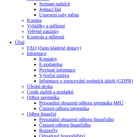
Seznam radních
Jednací řád
Usnesení rady města
Komise
Vyhlášky a nařízení
Veřejné zakázky
Kontrola a stížnosti
Úřad
FAQ (často kladené dotazy)
Informace
Kontakty
E-podatelna
Povinné informace
Výroční zpráva
Informace o zpracování osobních údajů (GDPR)
Úřední deska
Ceník služeb a poplatků
Odbor tajemníka
Personální obsazení odboru tajemníka MěÚ
Činnost odboru tajemníka
Odbor finanční
Personální obsazení odboru finančního
Činnost odboru finančního
Rozpočty
Odpadové hospodářství