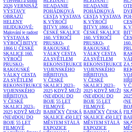
v červenci a srpnu
HLEDÁNÍ –
HLEDÁNÍ –
HĽ
2026
VERNISÁŽ
HĽADANIE
HĽADANIE
OT
VÝSTAVY
POHÁDKOVÁ
POHÁDKOVÁ
DV
OBRAZŮ
CESTA
VÝSTAVA
CESTA
VÝSTAVA
PO
HELENY
K VÝROČÍ
K VÝROČÍ
CE
HEJDUKOVÉ:
BITVY 1866 U
BITVY 1866 U
K 
Malování je radost
ČESKÉ SKALICE
ČESKÉ SKALICE
BIT
VÝSTAVA K
160. VÝROČÍ
160. VÝROČÍ
ČES
VÝROČÍ BITVY
PRUSKO-
PRUSKO-
160
1866 U ČESKÉ
RAKOUSKÉ
RAKOUSKÉ
PR
SKALICE
160.
VÁLKY
CESTA
VÁLKY
CESTA
RA
VÝROČÍ
ZA SVĚTLEM
ZA SVĚTLEM
VÁ
PRUSKO-
REKONSTRUKCE
REKONSTRUKCE
ZA
RAKOUSKÉ
VOJENSKÉHO
VOJENSKÉHO
RE
VÁLKY
CESTA
HŘBITOVA
HŘBITOVA
VO
ZA SVĚTLEM
V ČESKÉ
V ČESKÉ
HŘ
REKONSTRUKCE
SKALICI 2023–
SKALICI 2023–
V 
VOJENSKÉHO
2025
KDYŽ MUŽI
2025
KDYŽ MUŽI
SKA
HŘBITOVA
(NE)JDOU DO
(NE)JDOU DO
202
V ČESKÉ
BOJE
55 LET
BOJE
55 LET
(NE
SKALICI 2023–
FILMOVÉ
FILMOVÉ
BO
2025
KDYŽ MUŽI
BABIČKY
ČESKÁ
BABIČKY
ČESKÁ
FI
(NE)JDOU DO
SKALICE 450 LET
SKALICE 450 LET
BA
BOJE
55 LET
MĚSTEM
STÁLÁ
MĚSTEM
STÁLÁ
SKA
FILMOVÉ
EXPOZICE
EXPOZICE
MĚ