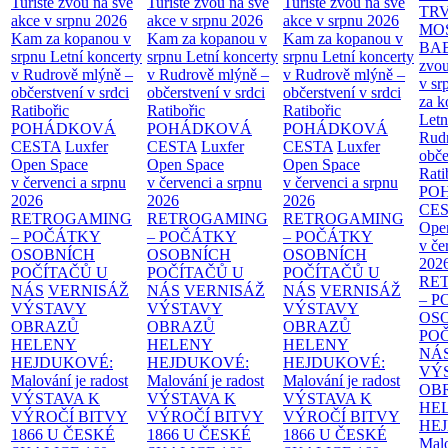
Turisté zvou na své
Turisté zvou na své
Turisté zvou na své
TR
akce v srpnu 2026
akce v srpnu 2026
akce v srpnu 2026
MO
Kam za kopanou v
Kam za kopanou v
Kam za kopanou v
BA
srpnu
Letní koncerty
srpnu
Letní koncerty
srpnu
Letní koncerty
zvou
v Rudrově mlýně –
v Rudrově mlýně –
v Rudrově mlýně –
v sr
občerstvení v srdci
občerstvení v srdci
občerstvení v srdci
za k
Ratibořic
Ratibořic
Ratibořic
Letn
POHÁDKOVÁ
POHÁDKOVÁ
POHÁDKOVÁ
Rud
CESTA
Luxfer
CESTA
Luxfer
CESTA
Luxfer
obče
Open Space
Open Space
Open Space
Rati
v červenci a srpnu
v červenci a srpnu
v červenci a srpnu
PO
2026
2026
2026
CE
RETROGAMING
RETROGAMING
RETROGAMING
Ope
– POČÁTKY
– POČÁTKY
– POČÁTKY
v če
OSOBNÍCH
OSOBNÍCH
OSOBNÍCH
202
POČÍTAČŮ U
POČÍTAČŮ U
POČÍTAČŮ U
RE
NÁS
VERNISÁŽ
NÁS
VERNISÁŽ
NÁS
VERNISÁŽ
– 
VÝSTAVY
VÝSTAVY
VÝSTAVY
OS
OBRAZŮ
OBRAZŮ
OBRAZŮ
PO
HELENY
HELENY
HELENY
NÁ
HEJDUKOVÉ:
HEJDUKOVÉ:
HEJDUKOVÉ:
VÝ
Malování je radost
Malování je radost
Malování je radost
OB
VÝSTAVA K
VÝSTAVA K
VÝSTAVA K
HE
VÝROČÍ BITVY
VÝROČÍ BITVY
VÝROČÍ BITVY
HE
1866 U ČESKÉ
1866 U ČESKÉ
1866 U ČESKÉ
Malo