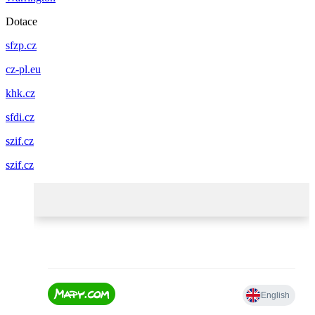
Dotace
sfzp.cz
cz-pl.eu
khk.cz
sfdi.cz
szif.cz
szif.cz