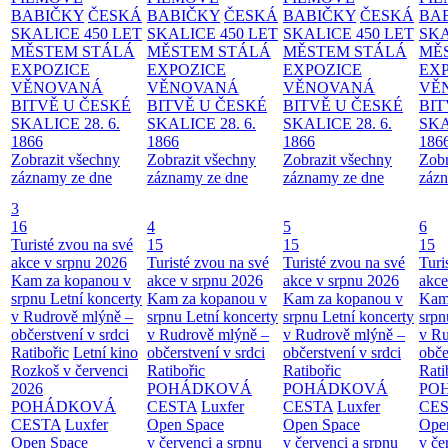
BABIČKY
ČESKÁ
BABIČKY
ČESKÁ
BABIČKY
ČESKÁ
BA
SKALICE 450 LET
SKALICE 450 LET
SKALICE 450 LET
SKA
MĚSTEM
STÁLÁ
MĚSTEM
STÁLÁ
MĚSTEM
STÁLÁ
MĚ
EXPOZICE
EXPOZICE
EXPOZICE
EX
VĚNOVANÁ
VĚNOVANÁ
VĚNOVANÁ
VĚ
BITVĚ U ČESKÉ
BITVĚ U ČESKÉ
BITVĚ U ČESKÉ
BIT
SKALICE 28. 6.
SKALICE 28. 6.
SKALICE 28. 6.
SKA
1866
1866
1866
186
Zobrazit všechny
Zobrazit všechny
Zobrazit všechny
Zobr
záznamy ze dne
záznamy ze dne
záznamy ze dne
zázn
3
16
4
5
6
Turisté zvou na své
15
15
15
akce v srpnu 2026
Turisté zvou na své
Turisté zvou na své
Turi
Kam za kopanou v
akce v srpnu 2026
akce v srpnu 2026
akce
srpnu
Letní koncerty
Kam za kopanou v
Kam za kopanou v
Kam
v Rudrově mlýně –
srpnu
Letní koncerty
srpnu
Letní koncerty
srp
občerstvení v srdci
v Rudrově mlýně –
v Rudrově mlýně –
v Ru
Ratibořic
Letní kino
občerstvení v srdci
občerstvení v srdci
obče
Rozkoš v červenci
Ratibořic
Ratibořic
Rati
2026
POHÁDKOVÁ
POHÁDKOVÁ
PO
POHÁDKOVÁ
CESTA
Luxfer
CESTA
Luxfer
CE
CESTA
Luxfer
Open Space
Open Space
Ope
Open Space
v červenci a srpnu
v červenci a srpnu
v če