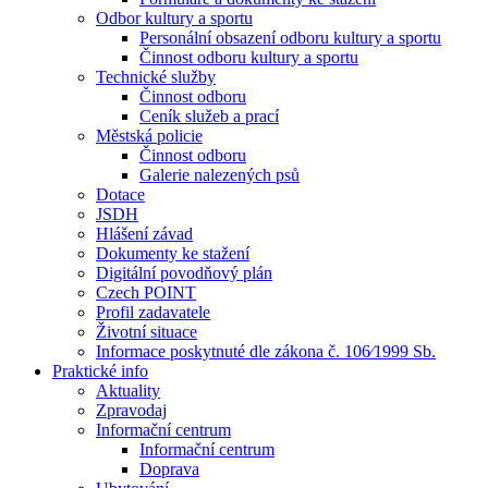
Odbor kultury a sportu
Personální obsazení odboru kultury a sportu
Činnost odboru kultury a sportu
Technické služby
Činnost odboru
Ceník služeb a prací
Městská policie
Činnost odboru
Galerie nalezených psů
Dotace
JSDH
Hlášení závad
Dokumenty ke stažení
Digitální povodňový plán
Czech POINT
Profil zadavatele
Životní situace
Informace poskytnuté dle zákona č. 106⁄1999 Sb.
Praktické info
Aktuality
Zpravodaj
Informační centrum
Informační centrum
Doprava