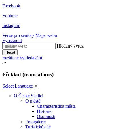
Facebook
Youtube
Instagram
Verze pro seniory
Mapa webu
Vytisknout
Hledaný výraz
Hledat
rozšířené vyhledávání
cz
Překlad (translations)
Select Language
▼
O České Skalici
O městě
Charakteristika města
Historie
Osobnosti
Fotogalerie
Turistické cíle