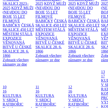
SKALICI 2023–
2025
KDYŽ MUŽI
2025
KDYŽ MUŽI
202
2025
KDYŽ MUŽI
(NE)JDOU DO
(NE)JDOU DO
(NE
(NE)JDOU DO
BOJE
55 LET
BOJE
55 LET
BO
BOJE
55 LET
FILMOVÉ
FILMOVÉ
FI
FILMOVÉ
BABIČKY
ČESKÁ
BABIČKY
ČESKÁ
BA
BABIČKY
ČESKÁ
SKALICE 450 LET
SKALICE 450 LET
SKA
SKALICE 450 LET
MĚSTEM
STÁLÁ
MĚSTEM
STÁLÁ
MĚ
MĚSTEM
STÁLÁ
EXPOZICE
EXPOZICE
EX
EXPOZICE
VĚNOVANÁ
VĚNOVANÁ
VĚ
VĚNOVANÁ
BITVĚ U ČESKÉ
BITVĚ U ČESKÉ
BIT
BITVĚ U ČESKÉ
SKALICE 28. 6.
SKALICE 28. 6.
SKA
SKALICE 28. 6.
1866
1866
186
1866
Zobrazit všechny
Zobrazit všechny
Zobr
Zobrazit všechny
záznamy ze dne
záznamy ze dne
zázn
záznamy ze dne
13
17
KU
V S
10
11
12
RAT
16
16
16
KO
KULTURA
KULTURA
KULTURA
PR
V SRDCI
V SRDCI
V SRDCI
VÝ
RATIBOŘIC
RATIBOŘIC
RATIBOŘIC
KO