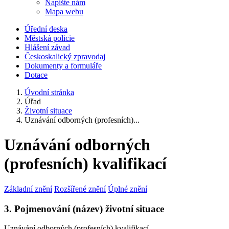
Napište nám
Mapa webu
Úřední deska
Městská policie
Hlášení závad
Českoskalický zpravodaj
Dokumenty a formuláře
Dotace
Úvodní stránka
Úřad
Životní situace
Uznávání odborných (profesních)...
Uznávání odborných
(profesních) kvalifikací
Základní znění
Rozšířené znění
Úplné znění
3. Pojmenování (název) životní situace
Uznávání odborných (profesních) kvalifikací