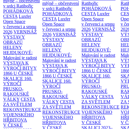
mlýně – občerstvení
mlýně – občerstvení
Ratibořic
Rati
v srdci Ratibořic
v srdci Ratibořic
POHÁDKOVÁ
PO
POHÁDKOVÁ
POHÁDKOVÁ
CESTA
Luxfer
CE
CESTA
Luxfer
CESTA
Luxfer
Open Space
Ope
Open Space
Open Space
v červenci a srpnu
v če
v červenci a srpnu
v červenci a srpnu
2026
VERNISÁŽ
202
2026
VERNISÁŽ
2026
VERNISÁŽ
VÝSTAVY
VÝ
VÝSTAVY
VÝSTAVY
OBRAZŮ
OB
OBRAZŮ
OBRAZŮ
HELENY
HE
HELENY
HELENY
HEJDUKOVÉ:
HE
HEJDUKOVÉ:
HEJDUKOVÉ:
Malování je radost
Malo
Malování je radost
Malování je radost
VÝSTAVA K
VÝ
VÝSTAVA K
VÝSTAVA K
VÝROČÍ BITVY
VÝ
VÝROČÍ BITVY
VÝROČÍ BITVY
1866 U ČESKÉ
186
1866 U ČESKÉ
1866 U ČESKÉ
SKALICE
160.
SK
SKALICE
160.
SKALICE
160.
VÝROČÍ
VÝ
VÝROČÍ
VÝROČÍ
PRUSKO-
PR
PRUSKO-
PRUSKO-
RAKOUSKÉ
RA
RAKOUSKÉ
RAKOUSKÉ
VÁLKY
CESTA
VÁ
VÁLKY
CESTA
VÁLKY
CESTA
ZA SVĚTLEM
ZA
ZA SVĚTLEM
ZA SVĚTLEM
REKONSTRUKCE
RE
REKONSTRUKCE
REKONSTRUKCE
VOJENSKÉHO
VO
VOJENSKÉHO
VOJENSKÉHO
HŘBITOVA
HŘ
HŘBITOVA
HŘBITOVA
V ČESKÉ
V 
V ČESKÉ
V ČESKÉ
SKALICI 2023–
SKA