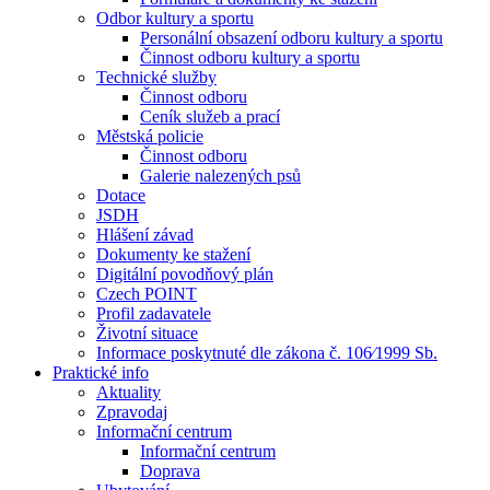
Odbor kultury a sportu
Personální obsazení odboru kultury a sportu
Činnost odboru kultury a sportu
Technické služby
Činnost odboru
Ceník služeb a prací
Městská policie
Činnost odboru
Galerie nalezených psů
Dotace
JSDH
Hlášení závad
Dokumenty ke stažení
Digitální povodňový plán
Czech POINT
Profil zadavatele
Životní situace
Informace poskytnuté dle zákona č. 106⁄1999 Sb.
Praktické info
Aktuality
Zpravodaj
Informační centrum
Informační centrum
Doprava