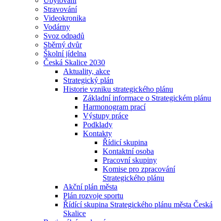
Ubytování
Stravování
Videokronika
Vodárny
Svoz odpadů
Sběrný dvůr
Školní jídelna
Česká Skalice 2030
Aktuality, akce
Strategický plán
Historie vzniku strategického plánu
Základní informace o Strategickém plánu
Harmonogram prací
Výstupy práce
Podklady
Kontakty
Řídicí skupina
Kontaktní osoba
Pracovní skupiny
Komise pro zpracování
Strategického plánu
Akční plán města
Plán rozvoje sportu
Řídící skupina Strategického plánu města Česká
Skalice