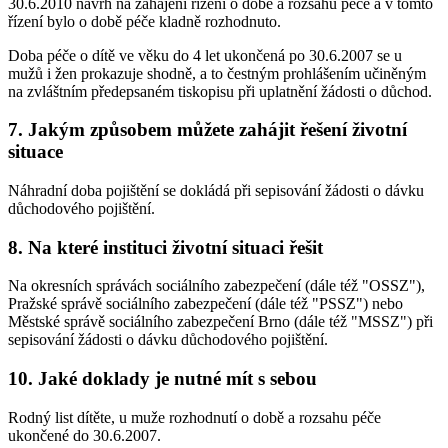
30.6.2010 návrh na zahájení řízení o době a rozsahu péče a v tomto
řízení bylo o době péče kladně rozhodnuto.
Doba péče o dítě ve věku do 4 let ukončená po 30.6.2007 se u
mužů i žen prokazuje shodně, a to čestným prohlášením učiněným
na zvláštním předepsaném tiskopisu při uplatnění žádosti o důchod.
7. Jakým způsobem můžete zahájit řešení životní
situace
Náhradní doba pojištění se dokládá při sepisování žádosti o dávku
důchodového pojištění.
8. Na které instituci životní situaci řešit
Na okresních správách sociálního zabezpečení (dále též "OSSZ"),
Pražské správě sociálního zabezpečení (dále též "PSSZ") nebo
Městské správě sociálního zabezpečení Brno (dále též "MSSZ") při
sepisování žádosti o dávku důchodového pojištění.
10. Jaké doklady je nutné mít s sebou
Rodný list dítěte, u muže rozhodnutí o době a rozsahu péče
ukončené do 30.6.2007.