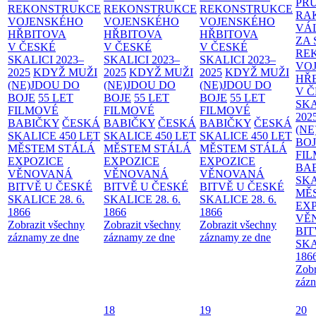
PR
REKONSTRUKCE
REKONSTRUKCE
REKONSTRUKCE
RA
VOJENSKÉHO
VOJENSKÉHO
VOJENSKÉHO
VÁ
HŘBITOVA
HŘBITOVA
HŘBITOVA
ZA
V ČESKÉ
V ČESKÉ
V ČESKÉ
RE
SKALICI 2023–
SKALICI 2023–
SKALICI 2023–
VO
2025
KDYŽ MUŽI
2025
KDYŽ MUŽI
2025
KDYŽ MUŽI
HŘ
(NE)JDOU DO
(NE)JDOU DO
(NE)JDOU DO
V 
BOJE
55 LET
BOJE
55 LET
BOJE
55 LET
SKA
FILMOVÉ
FILMOVÉ
FILMOVÉ
202
BABIČKY
ČESKÁ
BABIČKY
ČESKÁ
BABIČKY
ČESKÁ
(NE
SKALICE 450 LET
SKALICE 450 LET
SKALICE 450 LET
BO
MĚSTEM
STÁLÁ
MĚSTEM
STÁLÁ
MĚSTEM
STÁLÁ
FI
EXPOZICE
EXPOZICE
EXPOZICE
BA
VĚNOVANÁ
VĚNOVANÁ
VĚNOVANÁ
SKA
BITVĚ U ČESKÉ
BITVĚ U ČESKÉ
BITVĚ U ČESKÉ
MĚ
SKALICE 28. 6.
SKALICE 28. 6.
SKALICE 28. 6.
EX
1866
1866
1866
VĚ
Zobrazit všechny
Zobrazit všechny
Zobrazit všechny
BIT
záznamy ze dne
záznamy ze dne
záznamy ze dne
SKA
186
Zobr
zázn
18
19
20