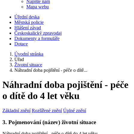
Napište nám
Mapa webu
Úřední deska
Městská policie
Hlášení závad
Českoskalický zpravodaj
Dokumenty a formuláře
Dotace
Úvodní stránka
Úřad
Životní situace
Náhradní doba pojištění - péče o dítě...
Náhradní doba pojištění - péče
o dítě do 4 let věku
Základní znění
Rozšířené znění
Úplné znění
3. Pojmenování (název) životní situace
Náhradní doba pojištění - péče o dítě do 4 let věku