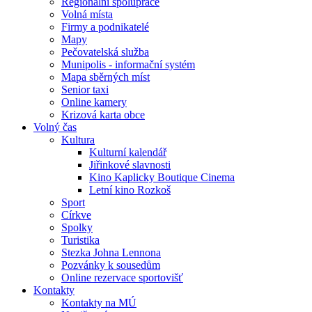
Regionální spolupráce
Volná místa
Firmy a podnikatelé
Mapy
Pečovatelská služba
Munipolis - informační systém
Mapa sběrných míst
Senior taxi
Online kamery
Krizová karta obce
Volný čas
Kultura
Kulturní kalendář
Jiřinkové slavnosti
Kino Kaplicky Boutique Cinema
Letní kino Rozkoš
Sport
Církve
Spolky
Turistika
Stezka Johna Lennona
Pozvánky k sousedům
Online rezervace sportovišť
Kontakty
Kontakty na MÚ