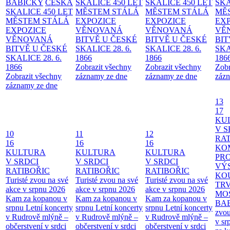
BABIČKY
ČESKÁ
SKALICE 450 LET
SKALICE 450 LET
SKA
SKALICE 450 LET
MĚSTEM
STÁLÁ
MĚSTEM
STÁLÁ
MĚ
MĚSTEM
STÁLÁ
EXPOZICE
EXPOZICE
EX
EXPOZICE
VĚNOVANÁ
VĚNOVANÁ
VĚ
VĚNOVANÁ
BITVĚ U ČESKÉ
BITVĚ U ČESKÉ
BIT
BITVĚ U ČESKÉ
SKALICE 28. 6.
SKALICE 28. 6.
SKA
SKALICE 28. 6.
1866
1866
186
1866
Zobrazit všechny
Zobrazit všechny
Zobr
Zobrazit všechny
záznamy ze dne
záznamy ze dne
zázn
záznamy ze dne
13
17
KU
V S
10
11
12
RAT
16
16
16
KO
KULTURA
KULTURA
KULTURA
PR
V SRDCI
V SRDCI
V SRDCI
VÝ
RATIBOŘIC
RATIBOŘIC
RATIBOŘIC
KO
Turisté zvou na své
Turisté zvou na své
Turisté zvou na své
TR
akce v srpnu 2026
akce v srpnu 2026
akce v srpnu 2026
MO
Kam za kopanou v
Kam za kopanou v
Kam za kopanou v
BA
srpnu
Letní koncerty
srpnu
Letní koncerty
srpnu
Letní koncerty
zvou
v Rudrově mlýně –
v Rudrově mlýně –
v Rudrově mlýně –
v sr
občerstvení v srdci
občerstvení v srdci
občerstvení v srdci