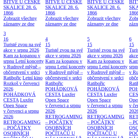
BITVĚ U ČESKÉ
BITVĚ U ČESKÉ
BITVĚ U ČESKÉ
BIT
SKALICE 28. 6.
SKALICE 28. 6.
SKALICE 28. 6.
SKA
1866
1866
1866
186
Zobrazit všechny
Zobrazit všechny
Zobrazit všechny
Zobr
záznamy ze dne
záznamy ze dne
záznamy ze dne
zázn
3
16
4
5
6
Turisté zvou na své
15
15
15
akce v srpnu 2026
Turisté zvou na své
Turisté zvou na své
Turi
Kam za kopanou v
akce v srpnu 2026
akce v srpnu 2026
akce
srpnu
Letní koncerty
Kam za kopanou v
Kam za kopanou v
Kam
v Rudrově mlýně –
srpnu
Letní koncerty
srpnu
Letní koncerty
srp
občerstvení v srdci
v Rudrově mlýně –
v Rudrově mlýně –
v Ru
Ratibořic
Letní kino
občerstvení v srdci
občerstvení v srdci
obče
Rozkoš v červenci
Ratibořic
Ratibořic
Rati
2026
POHÁDKOVÁ
POHÁDKOVÁ
PO
POHÁDKOVÁ
CESTA
Luxfer
CESTA
Luxfer
CE
CESTA
Luxfer
Open Space
Open Space
Ope
Open Space
v červenci a srpnu
v červenci a srpnu
v če
v červenci a srpnu
2026
2026
202
2026
RETROGAMING
RETROGAMING
RE
RETROGAMING
– POČÁTKY
– POČÁTKY
– 
– POČÁTKY
OSOBNÍCH
OSOBNÍCH
OS
OSOBNÍCH
POČÍTAČŮ U
POČÍTAČŮ U
PO