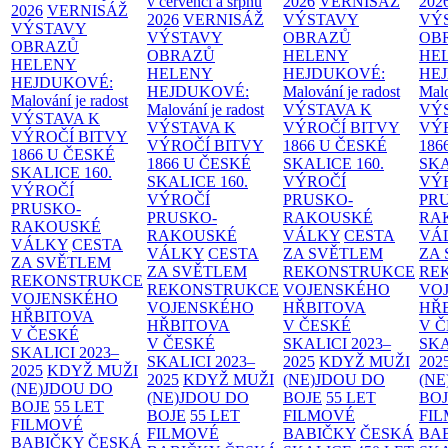
v červenci a srpnu
2026
VERNISÁŽ
202
2026
VERNISÁŽ
2026
VERNISÁŽ
VÝSTAVY
VÝ
VÝSTAVY
VÝSTAVY
OBRAZŮ
OB
OBRAZŮ
OBRAZŮ
HELENY
HE
HELENY
HELENY
HEJDUKOVÉ:
HE
HEJDUKOVÉ:
HEJDUKOVÉ:
Malování je radost
Malo
Malování je radost
Malování je radost
VÝSTAVA K
VÝ
VÝSTAVA K
VÝSTAVA K
VÝROČÍ BITVY
VÝ
VÝROČÍ BITVY
VÝROČÍ BITVY
1866 U ČESKÉ
186
1866 U ČESKÉ
1866 U ČESKÉ
SKALICE
160.
SK
SKALICE
160.
SKALICE
160.
VÝROČÍ
VÝ
VÝROČÍ
VÝROČÍ
PRUSKO-
PR
PRUSKO-
PRUSKO-
RAKOUSKÉ
RA
RAKOUSKÉ
RAKOUSKÉ
VÁLKY
CESTA
VÁ
VÁLKY
CESTA
VÁLKY
CESTA
ZA SVĚTLEM
ZA
ZA SVĚTLEM
ZA SVĚTLEM
REKONSTRUKCE
RE
REKONSTRUKCE
REKONSTRUKCE
VOJENSKÉHO
VO
VOJENSKÉHO
VOJENSKÉHO
HŘBITOVA
HŘ
HŘBITOVA
HŘBITOVA
V ČESKÉ
V 
V ČESKÉ
V ČESKÉ
SKALICI 2023–
SKA
SKALICI 2023–
SKALICI 2023–
2025
KDYŽ MUŽI
202
2025
KDYŽ MUŽI
2025
KDYŽ MUŽI
(NE)JDOU DO
(NE
(NE)JDOU DO
(NE)JDOU DO
BOJE
55 LET
BO
BOJE
55 LET
BOJE
55 LET
FILMOVÉ
FI
FILMOVÉ
FILMOVÉ
BABIČKY
ČESKÁ
BA
BABIČKY
ČESKÁ