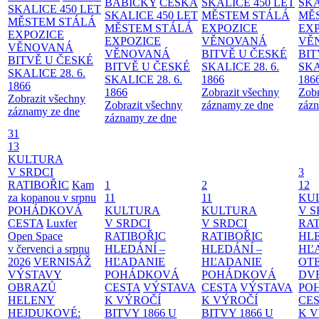
BABIČKY
ČESKÁ
SKALICE 450 LET
SKA
SKALICE 450 LET
SKALICE 450 LET
MĚSTEM
STÁLÁ
MĚ
MĚSTEM
STÁLÁ
MĚSTEM
STÁLÁ
EXPOZICE
EX
EXPOZICE
EXPOZICE
VĚNOVANÁ
VĚ
VĚNOVANÁ
VĚNOVANÁ
BITVĚ U ČESKÉ
BIT
BITVĚ U ČESKÉ
BITVĚ U ČESKÉ
SKALICE 28. 6.
SKA
SKALICE 28. 6.
SKALICE 28. 6.
1866
186
1866
1866
Zobrazit všechny
Zobr
Zobrazit všechny
Zobrazit všechny
záznamy ze dne
zázn
záznamy ze dne
záznamy ze dne
31
13
KULTURA
V SRDCI
3
RATIBOŘIC
Kam
1
2
12
za kopanou v srpnu
11
11
KU
POHÁDKOVÁ
KULTURA
KULTURA
V S
CESTA
Luxfer
V SRDCI
V SRDCI
RAT
Open Space
RATIBOŘIC
RATIBOŘIC
HLE
v červenci a srpnu
HLEDÁNÍ –
HLEDÁNÍ –
HĽ
2026
VERNISÁŽ
HĽADANIE
HĽADANIE
OT
VÝSTAVY
POHÁDKOVÁ
POHÁDKOVÁ
DV
OBRAZŮ
CESTA
VÝSTAVA
CESTA
VÝSTAVA
PO
HELENY
K VÝROČÍ
K VÝROČÍ
CE
HEJDUKOVÉ:
BITVY 1866 U
BITVY 1866 U
K 