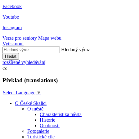
Facebook
Youtube
Instagram
Verze pro seniory
Mapa webu
Vytisknout
Hledaný výraz
Hledat
rozšířené vyhledávání
cz
Překlad (translations)
Select Language
▼
O České Skalici
O městě
Charakteristika města
Historie
Osobnosti
Fotogalerie
Turistické cíle