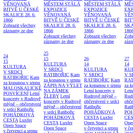
VĚNOVANÁ
MĚSTEM
STÁLÁ
MĚSTEM
STÁLÁ
MĚ
BITVĚ U ČESKÉ
EXPOZICE
EXPOZICE
EX
SKALICE 28. 6.
VĚNOVANÁ
VĚNOVANÁ
VĚ
1866
BITVĚ U ČESKÉ
BITVĚ U ČESKÉ
BIT
Zobrazit všechny
SKALICE 28. 6.
SKALICE 28. 6.
SKA
záznamy ze dne
1866
1866
186
Zobrazit všechny
Zobrazit všechny
Zobr
záznamy ze dne
záznamy ze dne
zázn
25
24
15
26
27
15
KULTURA
14
14
KULTURA
V SRDCI
KULTURA
KU
V SRDCI
RATIBOŘIC
Kam
V SRDCI
V S
RATIBOŘIC
Kam
za kopanou v srpnu
RATIBOŘIC
Kam
RAT
za kopanou v srpnu
ZÁPIS NA VÝLET
za kopanou v srpnu
za k
MALOSKALICKÉ
NA ZÁMEK
Letní koncerty v
Letn
POSVÍCENÍ
Letní
ŽLEBY
Letní
Rudrově mlýně –
Rud
koncerty v Rudrově
koncerty v Rudrově
občerstvení v srdci
obče
mlýně – občerstvení
mlýně – občerstvení
Ratibořic
Rati
v srdci Ratibořic
v srdci Ratibořic
POHÁDKOVÁ
PO
POHÁDKOVÁ
POHÁDKOVÁ
CESTA
Luxfer
CE
CESTA
Luxfer
CESTA
Luxfer
Open Space
Ope
Open Space
Open Space
v červenci a srpnu
v če
v červenci a srpnu