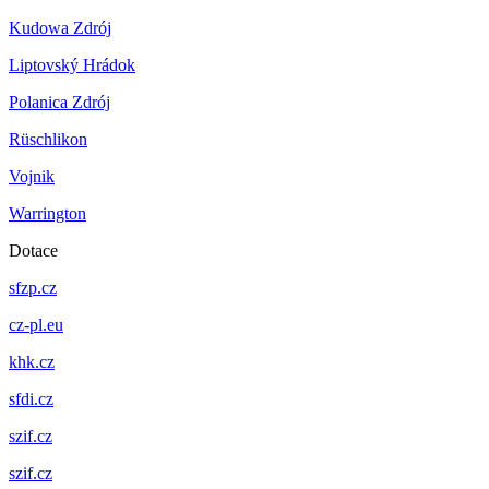
Kudowa Zdrój
Liptovský Hrádok
Polanica Zdrój
Rüschlikon
Vojnik
Warrington
Dotace
sfzp.cz
cz-pl.eu
khk.cz
sfdi.cz
szif.cz
szif.cz