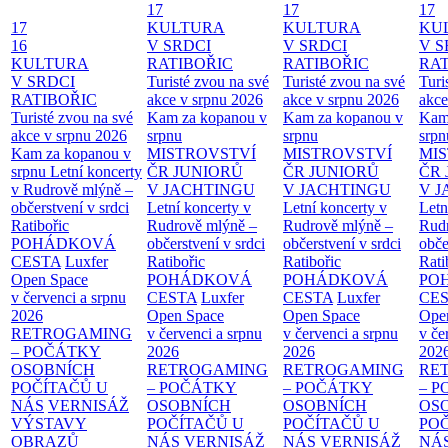
17
17
17
17
KULTURA
KULTURA
KU
16
V SRDCI
V SRDCI
V S
KULTURA
RATIBOŘIC
RATIBOŘIC
RAT
V SRDCI
Turisté zvou na své
Turisté zvou na své
Turi
RATIBOŘIC
akce v srpnu 2026
akce v srpnu 2026
akce
Turisté zvou na své
Kam za kopanou v
Kam za kopanou v
Kam
akce v srpnu 2026
srpnu
srpnu
srpn
Kam za kopanou v
MISTROVSTVÍ
MISTROVSTVÍ
MI
srpnu
Letní koncerty
ČR JUNIORŮ
ČR JUNIORŮ
ČR 
v Rudrově mlýně –
V JACHTINGU
V JACHTINGU
V 
občerstvení v srdci
Letní koncerty v
Letní koncerty v
Letn
Ratibořic
Rudrově mlýně –
Rudrově mlýně –
Rud
POHÁDKOVÁ
občerstvení v srdci
občerstvení v srdci
obče
CESTA
Luxfer
Ratibořic
Ratibořic
Rati
Open Space
POHÁDKOVÁ
POHÁDKOVÁ
PO
v červenci a srpnu
CESTA
Luxfer
CESTA
Luxfer
CE
2026
Open Space
Open Space
Ope
RETROGAMING
v červenci a srpnu
v červenci a srpnu
v če
– POČÁTKY
2026
2026
202
OSOBNÍCH
RETROGAMING
RETROGAMING
RE
POČÍTAČŮ U
– POČÁTKY
– POČÁTKY
– 
NÁS
VERNISÁŽ
OSOBNÍCH
OSOBNÍCH
OS
VÝSTAVY
POČÍTAČŮ U
POČÍTAČŮ U
PO
OBRAZŮ
NÁS
VERNISÁŽ
NÁS
VERNISÁŽ
NÁ