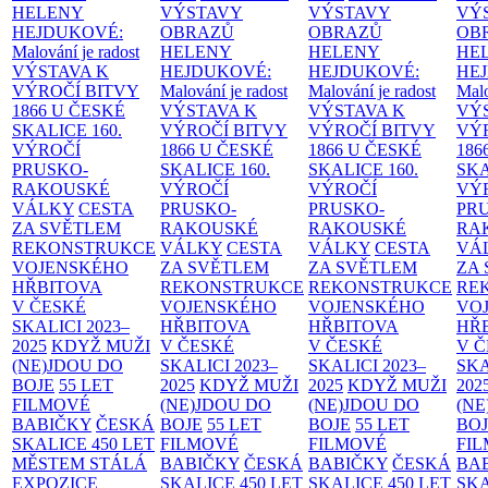
HELENY
VÝSTAVY
VÝSTAVY
VÝ
HEJDUKOVÉ:
OBRAZŮ
OBRAZŮ
OB
Malování je radost
HELENY
HELENY
HE
VÝSTAVA K
HEJDUKOVÉ:
HEJDUKOVÉ:
HE
VÝROČÍ BITVY
Malování je radost
Malování je radost
Malo
1866 U ČESKÉ
VÝSTAVA K
VÝSTAVA K
VÝ
SKALICE
160.
VÝROČÍ BITVY
VÝROČÍ BITVY
VÝ
VÝROČÍ
1866 U ČESKÉ
1866 U ČESKÉ
186
PRUSKO-
SKALICE
160.
SKALICE
160.
SK
RAKOUSKÉ
VÝROČÍ
VÝROČÍ
VÝ
VÁLKY
CESTA
PRUSKO-
PRUSKO-
PR
ZA SVĚTLEM
RAKOUSKÉ
RAKOUSKÉ
RA
REKONSTRUKCE
VÁLKY
CESTA
VÁLKY
CESTA
VÁ
VOJENSKÉHO
ZA SVĚTLEM
ZA SVĚTLEM
ZA
HŘBITOVA
REKONSTRUKCE
REKONSTRUKCE
RE
V ČESKÉ
VOJENSKÉHO
VOJENSKÉHO
VO
SKALICI 2023–
HŘBITOVA
HŘBITOVA
HŘ
2025
KDYŽ MUŽI
V ČESKÉ
V ČESKÉ
V 
(NE)JDOU DO
SKALICI 2023–
SKALICI 2023–
SKA
BOJE
55 LET
2025
KDYŽ MUŽI
2025
KDYŽ MUŽI
202
FILMOVÉ
(NE)JDOU DO
(NE)JDOU DO
(NE
BABIČKY
ČESKÁ
BOJE
55 LET
BOJE
55 LET
BO
SKALICE 450 LET
FILMOVÉ
FILMOVÉ
FI
MĚSTEM
STÁLÁ
BABIČKY
ČESKÁ
BABIČKY
ČESKÁ
BA
EXPOZICE
SKALICE 450 LET
SKALICE 450 LET
SKA