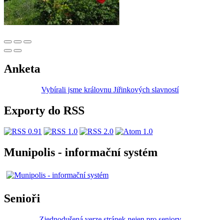
Anketa
Vybírali jsme královnu Jiřinkových slavností
Exporty do RSS
Munipolis - informační systém
Senioři
Zjednodušená verze stránek nejen pro seniory