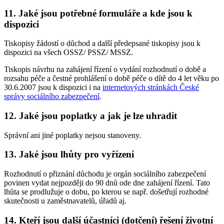
11. Jaké jsou potřebné formuláře a kde jsou k
dispozici
Tiskopisy žádostí o důchod a další předepsané tiskopisy jsou k
dispozici na všech OSSZ/ PSSZ/ MSSZ.
Tiskopis návrhu na zahájení řízení o vydání rozhodnutí o době a
rozsahu péče a čestné prohlášení o době péče o dítě do 4 let věku po
30.6.2007 jsou k dispozici i na
internetových stránkách České
správy sociálního zabezpečení
.
12. Jaké jsou poplatky a jak je lze uhradit
Správní ani jiné poplatky nejsou stanoveny.
13. Jaké jsou lhůty pro vyřízení
Rozhodnutí o přiznání důchodu je orgán sociálního zabezpečení
povinen vydat nejpozději do 90 dnů ode dne zahájení řízení. Tato
lhůta se prodlužuje o dobu, po kterou se např. došetřují rozhodné
skutečnosti u zaměstnavatelů, úřadů aj.
14. Kteří jsou další účastníci (dotčení) řešení životní