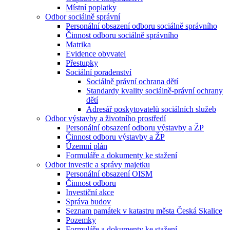
Místní poplatky
Odbor sociálně správní
Personální obsazení odboru sociálně správního
Činnost odboru sociálně správního
Matrika
Evidence obyvatel
Přestupky
Sociální poradenství
Sociálně právní ochrana dětí
Standardy kvality sociálně-právní ochrany
dětí
Adresář poskytovatelů sociálních služeb
Odbor výstavby a životního prostředí
Personální obsazení odboru výstavby a ŽP
Činnost odboru výstavby a ŽP
Územní plán
Formuláře a dokumenty ke stažení
Odbor investic a správy majetku
Personální obsazení OISM
Činnost odboru
Investiční akce
Správa budov
Seznam památek v katastru města Česká Skalice
Pozemky
Formuláře a dokumenty ke stažení