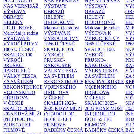
POČÍTAČŮ U
NÁS
VERNISÁŽ
NÁS
VERNISÁŽ
NÁ
NÁS
VERNISÁŽ
VÝSTAVY
VÝSTAVY
VÝ
VÝSTAVY
OBRAZŮ
OBRAZŮ
OB
OBRAZŮ
HELENY
HELENY
HE
HELENY
HEJDUKOVÉ:
HEJDUKOVÉ:
HE
HEJDUKOVÉ:
Malování je radost
Malování je radost
Malo
Malování je radost
VÝSTAVA K
VÝSTAVA K
VÝ
VÝSTAVA K
VÝROČÍ BITVY
VÝROČÍ BITVY
VÝ
VÝROČÍ BITVY
1866 U ČESKÉ
1866 U ČESKÉ
186
1866 U ČESKÉ
SKALICE
160.
SKALICE
160.
SK
SKALICE
160.
VÝROČÍ
VÝROČÍ
VÝ
VÝROČÍ
PRUSKO-
PRUSKO-
PR
PRUSKO-
RAKOUSKÉ
RAKOUSKÉ
RA
RAKOUSKÉ
VÁLKY
CESTA
VÁLKY
CESTA
VÁ
VÁLKY
CESTA
ZA SVĚTLEM
ZA SVĚTLEM
ZA
ZA SVĚTLEM
REKONSTRUKCE
REKONSTRUKCE
RE
REKONSTRUKCE
VOJENSKÉHO
VOJENSKÉHO
VO
VOJENSKÉHO
HŘBITOVA
HŘBITOVA
HŘ
HŘBITOVA
V ČESKÉ
V ČESKÉ
V 
V ČESKÉ
SKALICI 2023–
SKALICI 2023–
SKA
SKALICI 2023–
2025
KDYŽ MUŽI
2025
KDYŽ MUŽI
202
2025
KDYŽ MUŽI
(NE)JDOU DO
(NE)JDOU DO
(NE
(NE)JDOU DO
BOJE
55 LET
BOJE
55 LET
BO
BOJE
55 LET
FILMOVÉ
FILMOVÉ
FI
FILMOVÉ
BABIČKY
ČESKÁ
BABIČKY
ČESKÁ
BA