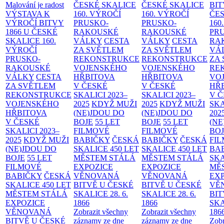
Malování je radost
ČESKÉ SKALICE
ČESKÉ SKALICE
BIT
VÝSTAVA K
160. VÝROČÍ
160. VÝROČÍ
ČES
VÝROČÍ BITVY
PRUSKO-
PRUSKO-
160
1866 U ČESKÉ
RAKOUSKÉ
RAKOUSKÉ
PR
SKALICE
160.
VÁLKY
CESTA
VÁLKY
CESTA
RA
VÝROČÍ
ZA SVĚTLEM
ZA SVĚTLEM
VÁ
PRUSKO-
REKONSTRUKCE
REKONSTRUKCE
ZA
RAKOUSKÉ
VOJENSKÉHO
VOJENSKÉHO
RE
VÁLKY
CESTA
HŘBITOVA
HŘBITOVA
VO
ZA SVĚTLEM
V ČESKÉ
V ČESKÉ
HŘ
REKONSTRUKCE
SKALICI 2023–
SKALICI 2023–
V 
VOJENSKÉHO
2025
KDYŽ MUŽI
2025
KDYŽ MUŽI
SKA
HŘBITOVA
(NE)JDOU DO
(NE)JDOU DO
202
V ČESKÉ
BOJE
55 LET
BOJE
55 LET
(NE
SKALICI 2023–
FILMOVÉ
FILMOVÉ
BO
2025
KDYŽ MUŽI
BABIČKY
ČESKÁ
BABIČKY
ČESKÁ
FI
(NE)JDOU DO
SKALICE 450 LET
SKALICE 450 LET
BA
BOJE
55 LET
MĚSTEM
STÁLÁ
MĚSTEM
STÁLÁ
SKA
FILMOVÉ
EXPOZICE
EXPOZICE
MĚ
BABIČKY
ČESKÁ
VĚNOVANÁ
VĚNOVANÁ
EX
SKALICE 450 LET
BITVĚ U ČESKÉ
BITVĚ U ČESKÉ
VĚ
MĚSTEM
STÁLÁ
SKALICE 28. 6.
SKALICE 28. 6.
BIT
EXPOZICE
1866
1866
SKA
VĚNOVANÁ
Zobrazit všechny
Zobrazit všechny
186
BITVĚ U ČESKÉ
záznamy ze dne
záznamy ze dne
Zobr