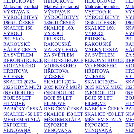
HEJDUKOVÉ:
HEJDUKOVÉ:
HEJDUKOVÉ:
HE
Malování je radost
Malování je radost
Malování je radost
Malo
VÝSTAVA K
VÝSTAVA K
VÝSTAVA K
VÝ
VÝROČÍ BITVY
VÝROČÍ BITVY
VÝROČÍ BITVY
VÝ
1866 U ČESKÉ
1866 U ČESKÉ
1866 U ČESKÉ
186
SKALICE
160.
SKALICE
160.
SKALICE
160.
SK
VÝROČÍ
VÝROČÍ
VÝROČÍ
VÝ
PRUSKO-
PRUSKO-
PRUSKO-
PR
RAKOUSKÉ
RAKOUSKÉ
RAKOUSKÉ
RA
VÁLKY
CESTA
VÁLKY
CESTA
VÁLKY
CESTA
VÁ
ZA SVĚTLEM
ZA SVĚTLEM
ZA SVĚTLEM
ZA
REKONSTRUKCE
REKONSTRUKCE
REKONSTRUKCE
RE
VOJENSKÉHO
VOJENSKÉHO
VOJENSKÉHO
VO
HŘBITOVA
HŘBITOVA
HŘBITOVA
HŘ
V ČESKÉ
V ČESKÉ
V ČESKÉ
V 
SKALICI 2023–
SKALICI 2023–
SKALICI 2023–
SKA
2025
KDYŽ MUŽI
2025
KDYŽ MUŽI
2025
KDYŽ MUŽI
202
(NE)JDOU DO
(NE)JDOU DO
(NE)JDOU DO
(NE
BOJE
55 LET
BOJE
55 LET
BOJE
55 LET
BO
FILMOVÉ
FILMOVÉ
FILMOVÉ
FI
BABIČKY
ČESKÁ
BABIČKY
ČESKÁ
BABIČKY
ČESKÁ
BA
SKALICE 450 LET
SKALICE 450 LET
SKALICE 450 LET
SKA
MĚSTEM
STÁLÁ
MĚSTEM
STÁLÁ
MĚSTEM
STÁLÁ
MĚ
EXPOZICE
EXPOZICE
EXPOZICE
EX
VĚNOVANÁ
VĚNOVANÁ
VĚNOVANÁ
VĚ