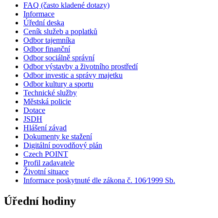
FAQ (často kladené dotazy)
Informace
Úřední deska
Ceník služeb a poplatků
Odbor tajemníka
Odbor finanční
Odbor sociálně správní
Odbor výstavby a životního prostředí
Odbor investic a správy majetku
Odbor kultury a sportu
Technické služby
Městská policie
Dotace
JSDH
Hlášení závad
Dokumenty ke stažení
Digitální povodňový plán
Czech POINT
Profil zadavatele
Životní situace
Informace poskytnuté dle zákona č. 106⁄1999 Sb.
Úřední hodiny