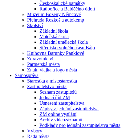
Českoskalické památky
Ratibořice a Babiččino údolí
Muzeum Boženy Němcové
Přehrada Rozkoš a autokemp
Školství
Základní škola
Mateřská škola
Základní umělecká škola
Středisko volného času Bájo
Knihovna Barunky Panklové
Zdravotnictví
Partnerská města
Znak, vlajka a logo města
Samospráva
Starostka a místostarostka
Zastupitelstvo města
Seznam zastupitelů
Jednací řád ZM
Usnesení zastupitelstva
Zápisy z jednání zastupitelstva
ZM online vysílání
Archiv videozáznamů
Podklady pro jednání zastupitelstva města
Výbory
Rada města