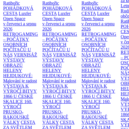
za k
Ratibořic
Ratibořic
Ratibořic
Letn
POHÁDKOVÁ
POHÁDKOVÁ
POHÁDKOVÁ
Rud
CESTA
Luxfer
CESTA
Luxfer
CESTA
Luxfer
obče
Open Space
Open Space
Open Space
Rati
v červenci a srpnu
v červenci a srpnu
v červenci a srpnu
PO
2026
2026
2026
CE
RETROGAMING
RETROGAMING
RETROGAMING
Ope
– POČÁTKY
– POČÁTKY
– POČÁTKY
v če
OSOBNÍCH
OSOBNÍCH
OSOBNÍCH
202
POČÍTAČŮ U
POČÍTAČŮ U
POČÍTAČŮ U
RE
NÁS
VERNISÁŽ
NÁS
VERNISÁŽ
NÁS
VERNISÁŽ
– 
VÝSTAVY
VÝSTAVY
VÝSTAVY
OS
OBRAZŮ
OBRAZŮ
OBRAZŮ
PO
HELENY
HELENY
HELENY
NÁ
HEJDUKOVÉ:
HEJDUKOVÉ:
HEJDUKOVÉ:
VÝ
Malování je radost
Malování je radost
Malování je radost
OB
VÝSTAVA K
VÝSTAVA K
VÝSTAVA K
HE
VÝROČÍ BITVY
VÝROČÍ BITVY
VÝROČÍ BITVY
HE
1866 U ČESKÉ
1866 U ČESKÉ
1866 U ČESKÉ
Malo
SKALICE
160.
SKALICE
160.
SKALICE
160.
VÝ
VÝROČÍ
VÝROČÍ
VÝROČÍ
VÝ
PRUSKO-
PRUSKO-
PRUSKO-
186
RAKOUSKÉ
RAKOUSKÉ
RAKOUSKÉ
SK
VÁLKY
CESTA
VÁLKY
CESTA
VÁLKY
CESTA
VÝ
ZA SVĚTLEM
ZA SVĚTLEM
ZA SVĚTLEM