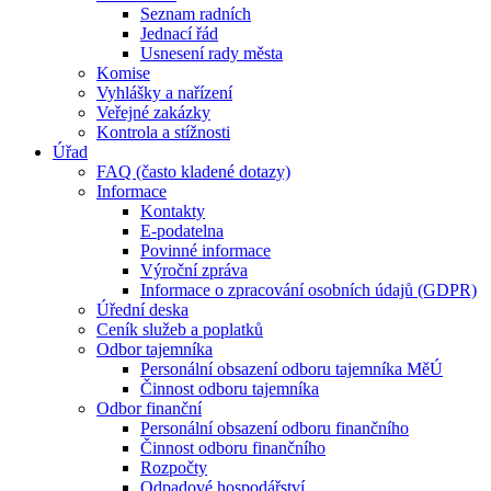
Seznam radních
Jednací řád
Usnesení rady města
Komise
Vyhlášky a nařízení
Veřejné zakázky
Kontrola a stížnosti
Úřad
FAQ (často kladené dotazy)
Informace
Kontakty
E-podatelna
Povinné informace
Výroční zpráva
Informace o zpracování osobních údajů (GDPR)
Úřední deska
Ceník služeb a poplatků
Odbor tajemníka
Personální obsazení odboru tajemníka MěÚ
Činnost odboru tajemníka
Odbor finanční
Personální obsazení odboru finančního
Činnost odboru finančního
Rozpočty
Odpadové hospodářství