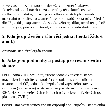
Je ve vlastním zájmu spolku, aby vždy při změně takových
skutečností podal návrh na zápis změny této skutečnosti ve
spolkovém rejstříku, jelikož pro spolkový rejstřík platí zásada
materiální publicity. To znamená, že proti osobě, která právně jedná
důvěřujíc údaji zapsanému do spolkového rejstříku, nemá ten, jehož
se zápis týká, právo namítnout, že zápis neodpovídá skutečnosti.
5. Kdo je oprávněn v této věci jednat (podat žádost
apod.)
Zpravidla statutární orgán spolku.
6. Jaké jsou podmínky a postup pro řešení životní
situace
Od 1. ledna 2014 běží lhůty určené jednak k uvedení stanov
právnických osob (tedy i spolků) do souladu s donucujícími
ustanoveními OZ, jednak k přizpůsobení zapsaného stavu ve
veřejném (spolkovém) rejstříku stavu požadovanému zákonem č.
304/2013 Sb., o veřejných rejstřících právnických a fyzických osob
(dále jen „ZVR“).
Pokud ustanovení stanov spolku odporují donucujícím ustanovením