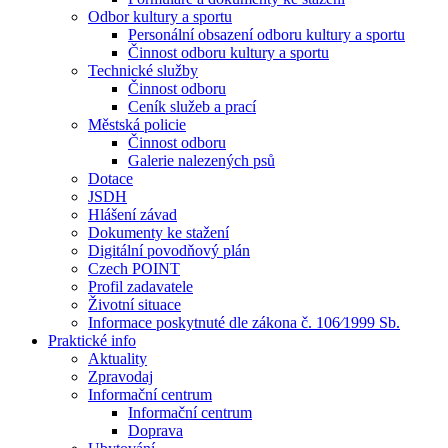
Odbor kultury a sportu
Personální obsazení odboru kultury a sportu
Činnost odboru kultury a sportu
Technické služby
Činnost odboru
Ceník služeb a prací
Městská policie
Činnost odboru
Galerie nalezených psů
Dotace
JSDH
Hlášení závad
Dokumenty ke stažení
Digitální povodňový plán
Czech POINT
Profil zadavatele
Životní situace
Informace poskytnuté dle zákona č. 106⁄1999 Sb.
Praktické info
Aktuality
Zpravodaj
Informační centrum
Informační centrum
Doprava