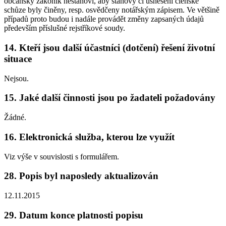
občanský zákoník nestanoví, aby stanovy či usnesení členské
schůze byly činěny, resp. osvědčeny notářským zápisem. Ve většině
případů proto budou i nadále provádět změny zapsaných údajů
především příslušné rejstříkové soudy.
14. Kteří jsou další účastníci (dotčení) řešení životní
situace
Nejsou.
15. Jaké další činnosti jsou po žadateli požadovány
Žádné.
16. Elektronická služba, kterou lze využít
Viz výše v souvislosti s formulářem.
28. Popis byl naposledy aktualizován
12.11.2015
29. Datum konce platnosti popisu