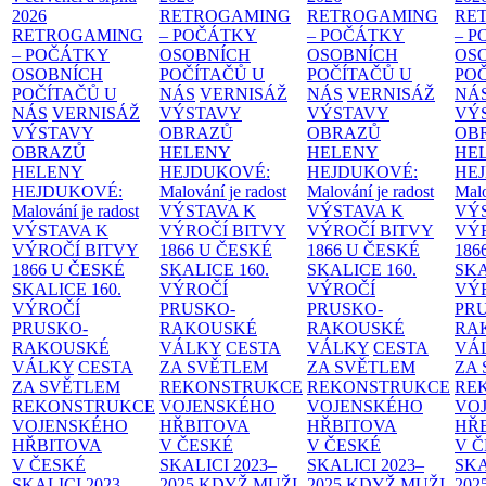
2026
RETROGAMING
RETROGAMING
RE
RETROGAMING
– POČÁTKY
– POČÁTKY
– 
– POČÁTKY
OSOBNÍCH
OSOBNÍCH
OS
OSOBNÍCH
POČÍTAČŮ U
POČÍTAČŮ U
PO
POČÍTAČŮ U
NÁS
VERNISÁŽ
NÁS
VERNISÁŽ
NÁ
NÁS
VERNISÁŽ
VÝSTAVY
VÝSTAVY
VÝ
VÝSTAVY
OBRAZŮ
OBRAZŮ
OB
OBRAZŮ
HELENY
HELENY
HE
HELENY
HEJDUKOVÉ:
HEJDUKOVÉ:
HE
HEJDUKOVÉ:
Malování je radost
Malování je radost
Malo
Malování je radost
VÝSTAVA K
VÝSTAVA K
VÝ
VÝSTAVA K
VÝROČÍ BITVY
VÝROČÍ BITVY
VÝ
VÝROČÍ BITVY
1866 U ČESKÉ
1866 U ČESKÉ
186
1866 U ČESKÉ
SKALICE
160.
SKALICE
160.
SK
SKALICE
160.
VÝROČÍ
VÝROČÍ
VÝ
VÝROČÍ
PRUSKO-
PRUSKO-
PR
PRUSKO-
RAKOUSKÉ
RAKOUSKÉ
RA
RAKOUSKÉ
VÁLKY
CESTA
VÁLKY
CESTA
VÁ
VÁLKY
CESTA
ZA SVĚTLEM
ZA SVĚTLEM
ZA
ZA SVĚTLEM
REKONSTRUKCE
REKONSTRUKCE
RE
REKONSTRUKCE
VOJENSKÉHO
VOJENSKÉHO
VO
VOJENSKÉHO
HŘBITOVA
HŘBITOVA
HŘ
HŘBITOVA
V ČESKÉ
V ČESKÉ
V 
V ČESKÉ
SKALICI 2023–
SKALICI 2023–
SKA
SKALICI 2023–
2025
KDYŽ MUŽI
2025
KDYŽ MUŽI
202