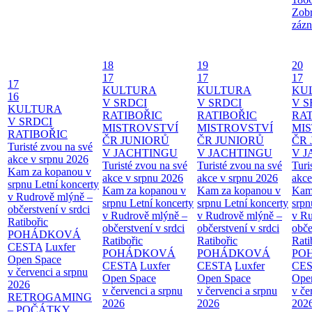
Zobr
zázn
18
19
20
17
17
17
17
KULTURA
KULTURA
KU
16
V SRDCI
V SRDCI
V S
KULTURA
RATIBOŘIC
RATIBOŘIC
RAT
V SRDCI
MISTROVSTVÍ
MISTROVSTVÍ
MI
RATIBOŘIC
ČR JUNIORŮ
ČR JUNIORŮ
ČR 
Turisté zvou na své
V JACHTINGU
V JACHTINGU
V 
akce v srpnu 2026
Turisté zvou na své
Turisté zvou na své
Turi
Kam za kopanou v
akce v srpnu 2026
akce v srpnu 2026
akce
srpnu
Letní koncerty
Kam za kopanou v
Kam za kopanou v
Kam
v Rudrově mlýně –
srpnu
Letní koncerty
srpnu
Letní koncerty
srp
občerstvení v srdci
v Rudrově mlýně –
v Rudrově mlýně –
v Ru
Ratibořic
občerstvení v srdci
občerstvení v srdci
obče
POHÁDKOVÁ
Ratibořic
Ratibořic
Rati
CESTA
Luxfer
POHÁDKOVÁ
POHÁDKOVÁ
PO
Open Space
CESTA
Luxfer
CESTA
Luxfer
CE
v červenci a srpnu
Open Space
Open Space
Ope
2026
v červenci a srpnu
v červenci a srpnu
v če
RETROGAMING
2026
2026
202
– POČÁTKY