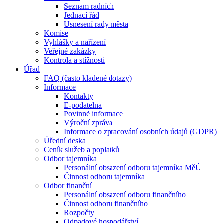
Seznam radních
Jednací řád
Usnesení rady města
Komise
Vyhlášky a nařízení
Veřejné zakázky
Kontrola a stížnosti
Úřad
FAQ (často kladené dotazy)
Informace
Kontakty
E-podatelna
Povinné informace
Výroční zpráva
Informace o zpracování osobních údajů (GDPR)
Úřední deska
Ceník služeb a poplatků
Odbor tajemníka
Personální obsazení odboru tajemníka MěÚ
Činnost odboru tajemníka
Odbor finanční
Personální obsazení odboru finančního
Činnost odboru finančního
Rozpočty
Odpadové hospodářství