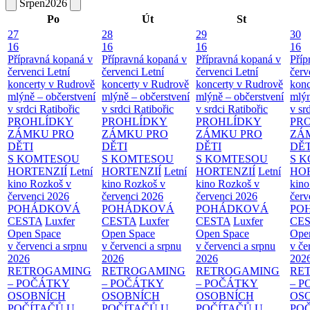
Srpen
2026
Po
Út
St
27
28
29
30
16
16
16
16
Přípravná kopaná v
Přípravná kopaná v
Přípravná kopaná v
Příp
červenci
Letní
červenci
Letní
červenci
Letní
červ
koncerty v Rudrově
koncerty v Rudrově
koncerty v Rudrově
konc
mlýně – občerstvení
mlýně – občerstvení
mlýně – občerstvení
mlýn
v srdci Ratibořic
v srdci Ratibořic
v srdci Ratibořic
v sr
PROHLÍDKY
PROHLÍDKY
PROHLÍDKY
PR
ZÁMKU PRO
ZÁMKU PRO
ZÁMKU PRO
ZÁ
DĚTI
DĚTI
DĚTI
DĚT
S KOMTESOU
S KOMTESOU
S KOMTESOU
S 
HORTENZIÍ
Letní
HORTENZIÍ
Letní
HORTENZIÍ
Letní
HOR
kino Rozkoš v
kino Rozkoš v
kino Rozkoš v
kino
červenci 2026
červenci 2026
červenci 2026
červ
POHÁDKOVÁ
POHÁDKOVÁ
POHÁDKOVÁ
PO
CESTA
Luxfer
CESTA
Luxfer
CESTA
Luxfer
CE
Open Space
Open Space
Open Space
Ope
v červenci a srpnu
v červenci a srpnu
v červenci a srpnu
v če
2026
2026
2026
202
RETROGAMING
RETROGAMING
RETROGAMING
RE
– POČÁTKY
– POČÁTKY
– POČÁTKY
– 
OSOBNÍCH
OSOBNÍCH
OSOBNÍCH
OS
POČÍTAČŮ U
POČÍTAČŮ U
POČÍTAČŮ U
PO