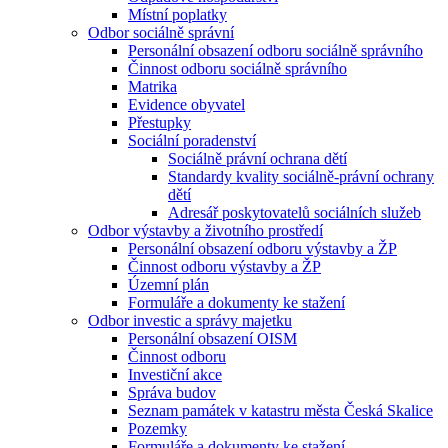
Místní poplatky
Odbor sociálně správní
Personální obsazení odboru sociálně správního
Činnost odboru sociálně správního
Matrika
Evidence obyvatel
Přestupky
Sociální poradenství
Sociálně právní ochrana dětí
Standardy kvality sociálně-právní ochrany
dětí
Adresář poskytovatelů sociálních služeb
Odbor výstavby a životního prostředí
Personální obsazení odboru výstavby a ŽP
Činnost odboru výstavby a ŽP
Územní plán
Formuláře a dokumenty ke stažení
Odbor investic a správy majetku
Personální obsazení OISM
Činnost odboru
Investiční akce
Správa budov
Seznam památek v katastru města Česká Skalice
Pozemky
Formuláře a dokumenty ke stažení