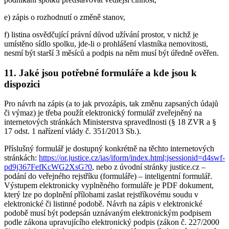
e) zápis o rozhodnutí o změně stanov,
f) listina osvědčující právní důvod užívání prostor, v nichž je
umístěno sídlo spolku, jde-li o prohlášení vlastníka nemovitosti,
nesmí být starší 3 měsíců a podpis na něm musí být úředně ověřen.
11. Jaké jsou potřebné formuláře a kde jsou k
dispozici
Pro návrh na zápis (a to jak prvozápis, tak změnu zapsaných údajů
či výmaz) je třeba použít elektronický formulář zveřejněný na
internetových stránkách Ministerstva spravedlnosti (§ 18 ZVR a §
17 odst. 1 nařízení vlády č. 351/2013 Sb.).
Příslušný formulář je dostupný konkrétně na těchto internetových
stránkách:
https://or.justice.cz/ias/iform/index.html;jsessionid=d4swf-
pd9j367FefKcWG2XsG?0
, nebo z úvodní stránky justice.cz –
podání do veřejného rejstříku (formuláře) – inteligentní formulář.
Výstupem elektronicky vyplněného formuláře je PDF dokument,
který lze po doplnění přílohami zaslat rejstříkovému soudu v
elektronické či listinné podobě. Návrh na zápis v elektronické
podobě musí být podepsán uznávaným elektronickým podpisem
podle zákona upravujícího elektronický podpis (zákon č. 227/2000