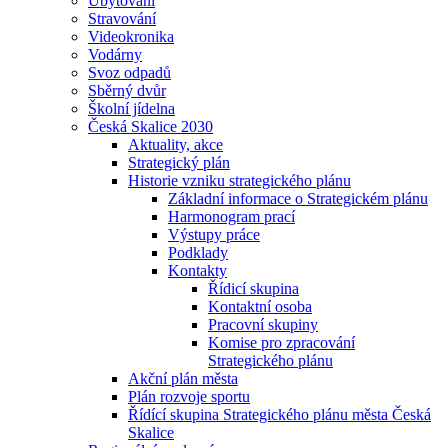
Ubytování
Stravování
Videokronika
Vodárny
Svoz odpadů
Sběrný dvůr
Školní jídelna
Česká Skalice 2030
Aktuality, akce
Strategický plán
Historie vzniku strategického plánu
Základní informace o Strategickém plánu
Harmonogram prací
Výstupy práce
Podklady
Kontakty
Řídicí skupina
Kontaktní osoba
Pracovní skupiny
Komise pro zpracování
Strategického plánu
Akční plán města
Plán rozvoje sportu
Řídící skupina Strategického plánu města Česká
Skalice