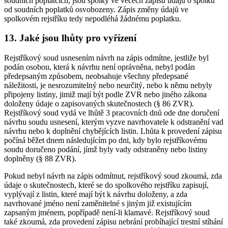
soudních poplatcích, jsou spolky ve věcech zápisů údajů o spolku
od soudních poplatků osvobozeny. Zápis změny údajů ve
spolkovém rejstříku tedy nepodléhá žádnému poplatku.
13. Jaké jsou lhůty pro vyřízení
Rejstříkový soud usnesením návrh na zápis odmítne, jestliže byl
podán osobou, která k návrhu není oprávněna, nebyl podán
předepsaným způsobem, neobsahuje všechny předepsané
náležitosti, je nesrozumitelný nebo neurčitý, nebo k němu nebyly
připojeny listiny, jimiž mají být podle ZVR nebo jiného zákona
doloženy údaje o zapisovaných skutečnostech (§ 86 ZVR).
Rejstříkový soud vydá ve lhůtě 3 pracovních dnů ode dne doručení
návrhu soudu usnesení, kterým vyzve navrhovatele k odstranění vad
návrhu nebo k doplnění chybějících listin. Lhůta k provedení zápisu
počíná běžet dnem následujícím po dni, kdy bylo rejstříkovému
soudu doručeno podání, jímž byly vady odstraněny nebo listiny
doplněny (§ 88 ZVR).
Pokud nebyl návrh na zápis odmítnut, rejstříkový soud zkoumá, zda
údaje o skutečnostech, které se do spolkového rejstříku zapisují,
vyplývají z listin, které mají být k návrhu doloženy, a zda
navrhované jméno není zaměnitelné s jiným již existujícím
zapsaným jménem, popřípadě není-li klamavé. Rejstříkový soud
také zkoumá, zda provedení zápisu nebrání probíhající trestní stíhání