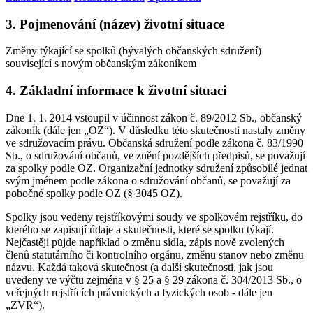
3. Pojmenování (název) životní situace
Změny týkající se spolků (bývalých občanských sdružení)
související s novým občanským zákoníkem
4. Základní informace k životní situaci
Dne 1. 1. 2014 vstoupil v účinnost zákon č. 89/2012 Sb., občanský
zákoník (dále jen „OZ“). V důsledku této skutečnosti nastaly změny
ve sdružovacím právu. Občanská sdružení podle zákona č. 83/1990
Sb., o sdružování občanů, ve znění pozdějších předpisů, se považují
za spolky podle OZ. Organizační jednotky sdružení způsobilé jednat
svým jménem podle zákona o sdružování občanů, se považují za
pobočné spolky podle OZ (§ 3045 OZ).
Spolky jsou vedeny rejstříkovými soudy ve spolkovém rejstříku, do
kterého se zapisují údaje a skutečnosti, které se spolku týkají.
Nejčastěji půjde například o změnu sídla, zápis nově zvolených
členů statutárního či kontrolního orgánu, změnu stanov nebo změnu
názvu. Každá taková skutečnost (a další skutečnosti, jak jsou
uvedeny ve výčtu zejména v § 25 a § 29 zákona č. 304/2013 Sb., o
veřejných rejstřících právnických a fyzických osob - dále jen
„ZVR“).