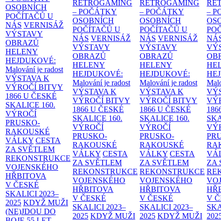
RETROGAMING
RETROGAMING
RE
OSOBNÍCH
– POČÁTKY
– POČÁTKY
– 
POČÍTAČŮ U
OSOBNÍCH
OSOBNÍCH
OS
NÁS
VERNISÁŽ
POČÍTAČŮ U
POČÍTAČŮ U
PO
VÝSTAVY
NÁS
VERNISÁŽ
NÁS
VERNISÁŽ
NÁ
OBRAZŮ
VÝSTAVY
VÝSTAVY
VÝ
HELENY
OBRAZŮ
OBRAZŮ
OB
HEJDUKOVÉ:
HELENY
HELENY
HE
Malování je radost
HEJDUKOVÉ:
HEJDUKOVÉ:
HE
VÝSTAVA K
Malování je radost
Malování je radost
Malo
VÝROČÍ BITVY
VÝSTAVA K
VÝSTAVA K
VÝ
1866 U ČESKÉ
VÝROČÍ BITVY
VÝROČÍ BITVY
VÝ
SKALICE
160.
1866 U ČESKÉ
1866 U ČESKÉ
186
VÝROČÍ
SKALICE
160.
SKALICE
160.
SK
PRUSKO-
VÝROČÍ
VÝROČÍ
VÝ
RAKOUSKÉ
PRUSKO-
PRUSKO-
PR
VÁLKY
CESTA
RAKOUSKÉ
RAKOUSKÉ
RA
ZA SVĚTLEM
VÁLKY
CESTA
VÁLKY
CESTA
VÁ
REKONSTRUKCE
ZA SVĚTLEM
ZA SVĚTLEM
ZA
VOJENSKÉHO
REKONSTRUKCE
REKONSTRUKCE
RE
HŘBITOVA
VOJENSKÉHO
VOJENSKÉHO
VO
V ČESKÉ
HŘBITOVA
HŘBITOVA
HŘ
SKALICI 2023–
V ČESKÉ
V ČESKÉ
V 
2025
KDYŽ MUŽI
SKALICI 2023–
SKALICI 2023–
SKA
(NE)JDOU DO
2025
KDYŽ MUŽI
2025
KDYŽ MUŽI
202
BOJE
55 LET