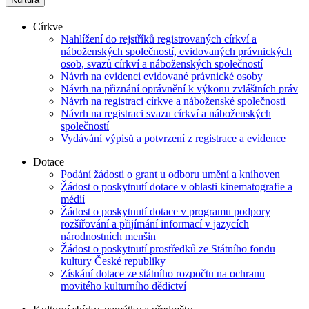
Církve
Nahlížení do rejstříků registrovaných církví a
náboženských společností, evidovaných právnických
osob, svazů církví a náboženských společností
Návrh na evidenci evidované právnické osoby
Návrh na přiznání oprávnění k výkonu zvláštních práv
Návrh na registraci církve a náboženské společnosti
Návrh na registraci svazu církví a náboženských
společností
Vydávání výpisů a potvrzení z registrace a evidence
Dotace
Podání žádosti o grant u odboru umění a knihoven
Žádost o poskytnutí dotace v oblasti kinematografie a
médií
Žádost o poskytnutí dotace v programu podpory
rozšiřování a přijímání informací v jazycích
národnostních menšin
Žádost o poskytnutí prostředků ze Státního fondu
kultury České republiky
Získání dotace ze státního rozpočtu na ochranu
movitého kulturního dědictví