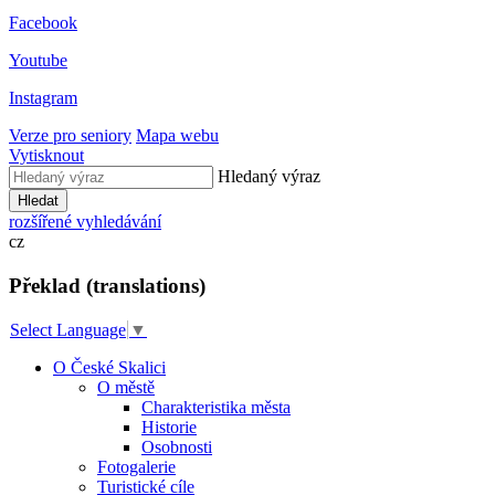
Facebook
Youtube
Instagram
Verze pro seniory
Mapa webu
Vytisknout
Hledaný výraz
Hledat
rozšířené vyhledávání
cz
Překlad (translations)
Select Language
▼
O České Skalici
O městě
Charakteristika města
Historie
Osobnosti
Fotogalerie
Turistické cíle