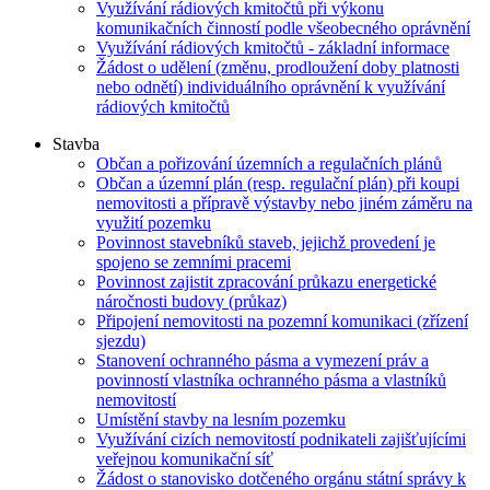
Využívání rádiových kmitočtů při výkonu
komunikačních činností podle všeobecného oprávnění
Využívání rádiových kmitočtů - základní informace
Žádost o udělení (změnu, prodloužení doby platnosti
nebo odnětí) individuálního oprávnění k využívání
rádiových kmitočtů
Stavba
Občan a pořizování územních a regulačních plánů
Občan a územní plán (resp. regulační plán) při koupi
nemovitosti a přípravě výstavby nebo jiném záměru na
využití pozemku
Povinnost stavebníků staveb, jejichž provedení je
spojeno se zemními pracemi
Povinnost zajistit zpracování průkazu energetické
náročnosti budovy (průkaz)
Připojení nemovitosti na pozemní komunikaci (zřízení
sjezdu)
Stanovení ochranného pásma a vymezení práv a
povinností vlastníka ochranného pásma a vlastníků
nemovitostí
Umístění stavby na lesním pozemku
Využívání cizích nemovitostí podnikateli zajišťujícími
veřejnou komunikační síť
Žádost o stanovisko dotčeného orgánu státní správy k