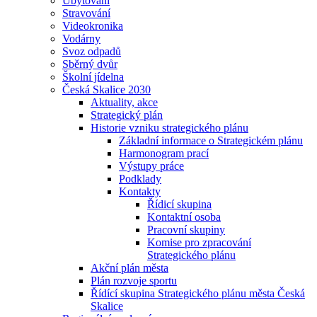
Ubytování
Stravování
Videokronika
Vodárny
Svoz odpadů
Sběrný dvůr
Školní jídelna
Česká Skalice 2030
Aktuality, akce
Strategický plán
Historie vzniku strategického plánu
Základní informace o Strategickém plánu
Harmonogram prací
Výstupy práce
Podklady
Kontakty
Řídicí skupina
Kontaktní osoba
Pracovní skupiny
Komise pro zpracování
Strategického plánu
Akční plán města
Plán rozvoje sportu
Řídící skupina Strategického plánu města Česká
Skalice