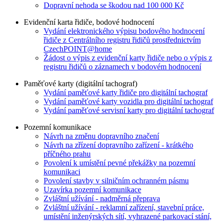
Dopravní nehoda se škodou nad 100 000 Kč
Evidenční karta řidiče, bodové hodnocení
Vydání elektronického výpisu bodového hodnocení
řidiče z Centrálního registru řidičů prostřednictvím
CzechPOINT@home
Žádost o výpis z evidenční karty řidiče nebo o výpis z
registru řidičů o záznamech v bodovém hodnocení
Paměťové karty (digitální tachograf)
Vydání paměťové karty řidiče pro digitální tachograf
Vydání paměťové karty vozidla pro digitální tachograf
Vydání paměťové servisní karty pro digitální tachograf
Pozemní komunikace
Návrh na změnu dopravního značení
Návrh na zřízení dopravního zařízení - krátkého
příčného prahu
Povolení k umístění pevné překážky na pozemní
komunikaci
Povolení stavby v silničním ochranném pásmu
Uzavírka pozemní komunikace
Zvláštní užívání - nadměrná přeprava
Zvláštní užívání - reklamní zařízení, stavební práce,
umístění inženýrských sítí, vyhrazené parkovací stání,