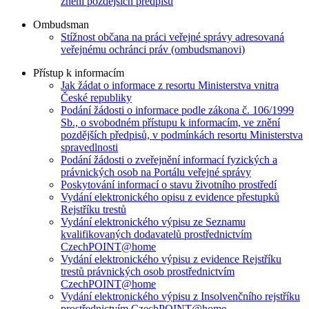
znění pozdějších předpisů
Ombudsman
Stížnost občana na práci veřejné správy adresovaná
veřejnému ochránci práv (ombudsmanovi)
Přístup k informacím
Jak žádat o informace z resortu Ministerstva vnitra
České republiky
Podání žádosti o informace podle zákona č. 106/1999
Sb., o svobodném přístupu k informacím, ve znění
pozdějších předpisů, v podmínkách resortu Ministerstva
spravedlnosti
Podání žádosti o zveřejnění informací fyzických a
právnických osob na Portálu veřejné správy
Poskytování informací o stavu životního prostředí
Vydání elektronického opisu z evidence přestupků
Rejstříku trestů
Vydání elektronického výpisu ze Seznamu
kvalifikovaných dodavatelů prostřednictvím
CzechPOINT@home
Vydání elektronického výpisu z evidence Rejstříku
trestů právnických osob prostřednictvím
CzechPOINT@home
Vydání elektronického výpisu z Insolvenčního rejstříku
prostřednictvím CzechPOINT@home