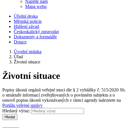
Napište nám
Mapa webu
Úřední deska
Městská policie
Hlášení závad
Českoskalický zpravodaj
Dokumenty a formuláře
Dotace
Úvodní stránka
Úřad
Životní situace
Životní situace
Popisy úkonů orgánů veřejné moci dle § 2 vyhlášky č. 515/2020 Sb.
o struktuře informací zveřejňovaných o povinném subjektu a o
osnově popisu úkonů vykonávaných v rámci agendy naleznete na
Portálu veřejné správy
Hledaný výraz:
Hledat