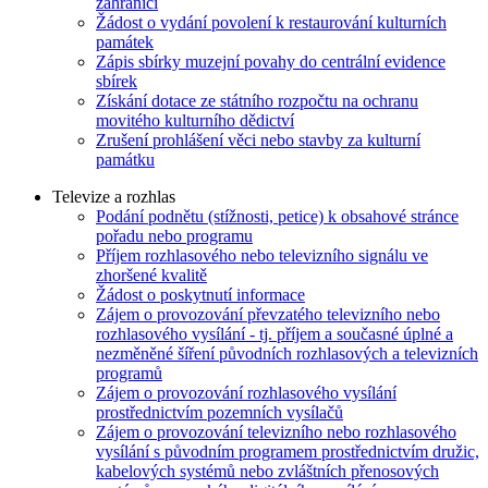
zahraničí
Žádost o vydání povolení k restaurování kulturních
památek
Zápis sbírky muzejní povahy do centrální evidence
sbírek
Získání dotace ze státního rozpočtu na ochranu
movitého kulturního dědictví
Zrušení prohlášení věci nebo stavby za kulturní
památku
Televize a rozhlas
Podání podnětu (stížnosti, petice) k obsahové stránce
pořadu nebo programu
Příjem rozhlasového nebo televizního signálu ve
zhoršené kvalitě
Žádost o poskytnutí informace
Zájem o provozování převzatého televizního nebo
rozhlasového vysílání - tj. příjem a současné úplné a
nezměněné šíření původních rozhlasových a televizních
programů
Zájem o provozování rozhlasového vysílání
prostřednictvím pozemních vysílačů
Zájem o provozování televizního nebo rozhlasového
vysílání s původním programem prostřednictvím družic,
kabelových systémů nebo zvláštních přenosových