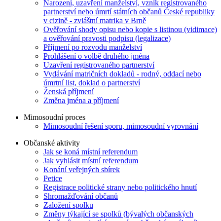
Narození, uzavření manželství, vznik registrovaného
partnerství nebo úmrtí státních občanů České republiky
v cizině - zvláštní matrika v Brně
Ověřování shody opisu nebo kopie s listinou (vidimace)
a ověřování pravosti podpisu (legalizace)
Příjmení po rozvodu manželství
Prohlášení o volbě druhého jména
Uzavření registrovaného partnerství
Vydávání matričních dokladů - rodný, oddací nebo
úmrtní list, doklad o partnerství
Ženská příjmení
Změna jména a příjmení
Mimosoudní proces
Mimosoudní řešení sporu, mimosoudní vyrovnání
Občanské aktivity
Jak se koná místní referendum
Jak vyhlásit místní referendum
Konání veřejných sbírek
Petice
Registrace politické strany nebo politického hnutí
Shromažďování občanů
Založení spolku
Změny týkající se spolků (bývalých občanských