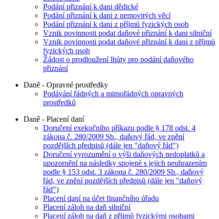
Podání přiznání k dani dědické
Podání přiznání k dani z nemovitých věcí
Podání přiznání k dani z příjmů fyzických osob
Vznik povinnosti podat daňové přiznání k dani silniční
Vznik povinnosti podat daňové přiznání k dani z příjmů
fyzických osob
Žádost o prodloužení lhůty pro podání daňového
přiznání
Daně - Opravné prostředky
Podávání řádných a mimořádných opravných
prostředků
Daně - Placení daní
Doručení exekučního příkazu podle § 178 odst. 4
zákona č. 280/2009 Sb., daňový řád, ve znění
pozdějších předpisů (dále jen "daňový řád")
Doručení vyrozumění o výši daňových nedoplatků a
upozornění na následky spojené s jejich neuhrazením
podle § 153 odst. 3 zákona č. 280/2009 Sb., daňový
řád, ve znění pozdějších předpisů (dále jen "daňový
řád")
Placení daní na účet finančního úřadu
Placení záloh na daň silniční
Placení záloh na daň z příjmů fyzickými osobami