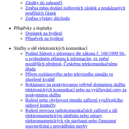
Zásilky do zahraničí
Změna místa dodání poštovních zásilek a poukázaných
peněžních částek
Změna výplaty důchodu
Příspěvky a doplatky
Doplatek na bydlení
Příspěvek na bydlení
Služby a sítě elektronických komunikací
Podání žádosti o informace dle zákona č. 106/1999 Sb.,
o svobodném přístupu k informacím, ve znění
pozdějších předpisů, Českému telekomunikačnímu
úřadu
Příjem rozhlasového nebo televizního signálu ve
zhoršené kvalitě
Reklamace na poskytovanou veřejně dostupnou službu
elektronických komunikací nebo na vyúčtování ceny za
poskytnutou službu
Rušení nebo chybovost signálu zařízení využívajícího
rádiové kmitočty
Rušení provozu radiokomunikačních zařízení a sítí
elektromagnetickým stíněním nebo odrazy
elektromagnetických vln stavbami nebo činnostmi
souvisejícími s prováděním stavby