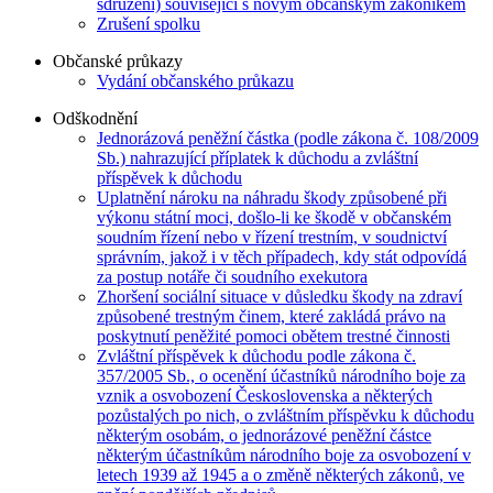
sdružení) související s novým občanským zákoníkem
Zrušení spolku
Občanské průkazy
Vydání občanského průkazu
Odškodnění
Jednorázová peněžní částka (podle zákona č. 108/2009
Sb.) nahrazující příplatek k důchodu a zvláštní
příspěvek k důchodu
Uplatnění nároku na náhradu škody způsobené při
výkonu státní moci, došlo-li ke škodě v občanském
soudním řízení nebo v řízení trestním, v soudnictví
správním, jakož i v těch případech, kdy stát odpovídá
za postup notáře či soudního exekutora
Zhoršení sociální situace v důsledku škody na zdraví
způsobené trestným činem, které zakládá právo na
poskytnutí peněžité pomoci obětem trestné činnosti
Zvláštní příspěvek k důchodu podle zákona č.
357/2005 Sb., o ocenění účastníků národního boje za
vznik a osvobození Československa a některých
pozůstalých po nich, o zvláštním příspěvku k důchodu
některým osobám, o jednorázové peněžní částce
některým účastníkům národního boje za osvobození v
letech 1939 až 1945 a o změně některých zákonů, ve