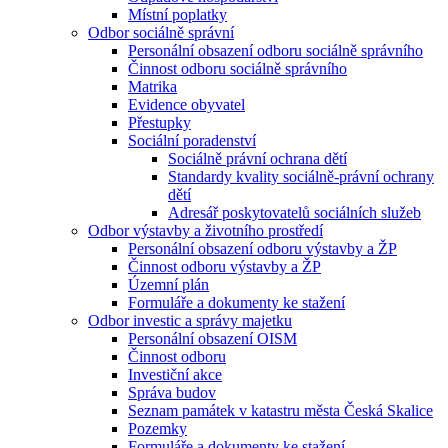
Místní poplatky
Odbor sociálně správní
Personální obsazení odboru sociálně správního
Činnost odboru sociálně správního
Matrika
Evidence obyvatel
Přestupky
Sociální poradenství
Sociálně právní ochrana dětí
Standardy kvality sociálně-právní ochrany
dětí
Adresář poskytovatelů sociálních služeb
Odbor výstavby a životního prostředí
Personální obsazení odboru výstavby a ŽP
Činnost odboru výstavby a ŽP
Územní plán
Formuláře a dokumenty ke stažení
Odbor investic a správy majetku
Personální obsazení OISM
Činnost odboru
Investiční akce
Správa budov
Seznam památek v katastru města Česká Skalice
Pozemky
Formuláře a dokumenty ke stažení