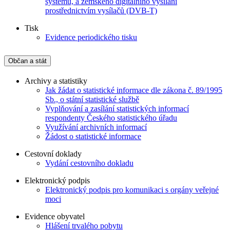
systémů, a zemského digitálního vysílání
prostřednictvím vysílačů (DVB-T)
Tisk
Evidence periodického tisku
Občan a stát
Archivy a statistiky
Jak žádat o statistické informace dle zákona č. 89/1995
Sb., o státní statistické službě
Vyplňování a zasílání statistických informací
respondenty Českého statistického úřadu
Využívání archivních informací
Žádost o statistické informace
Cestovní doklady
Vydání cestovního dokladu
Elektronický podpis
Elektronický podpis pro komunikaci s orgány veřejné
moci
Evidence obyvatel
Hlášení trvalého pobytu