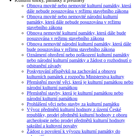
Kulturní sbírky, památky a předměty
Obnova movité nebo nemovité kulturní památky, která
dále nebude posuzována v režimu stavebního zákona
Obnova movité nebo nemovité národní kulturní
památky, která dále nebude posuzována v režimu
stavebního zákona
Obnova nemovité kulturní památky, která dále bude
posuzována v režimu stavebního zákona
Obnova nemovité národní kulturní památky, která dále
bude posuzována v režimu stavebního zákona
Oznámení ohrožení nebo poškození kulturní památky
nebo národní kulturní památky a žádost o rozhodnutí o
odstranění závady
Poskytování příspěvků na zachování a obnovu
kulturních památek z rozpočtu Ministerstva kultury
Přemístění movité věci, která je kulturní památkou nebo
národní kulturní památkou
Přemístění stavby, která je kulturní památkou nebo
národní kulturní památkou
Prohlášení věci nebo stavby za kulturní památku
Vývoz předmětů kulturní hodnoty z území České
republiky, prodej předmětů kulturní hodnoty z oboru
archeologie nebo prodej předmětů kulturní hodnoty
sakrální a kultovní povahy
Žádost o povolení k vývozu kulturní památky do