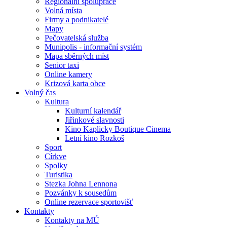
Regionální spolupráce
Volná místa
Firmy a podnikatelé
Mapy
Pečovatelská služba
Munipolis - informační systém
Mapa sběrných míst
Senior taxi
Online kamery
Krizová karta obce
Volný čas
Kultura
Kulturní kalendář
Jiřinkové slavnosti
Kino Kaplicky Boutique Cinema
Letní kino Rozkoš
Sport
Církve
Spolky
Turistika
Stezka Johna Lennona
Pozvánky k sousedům
Online rezervace sportovišť
Kontakty
Kontakty na MÚ