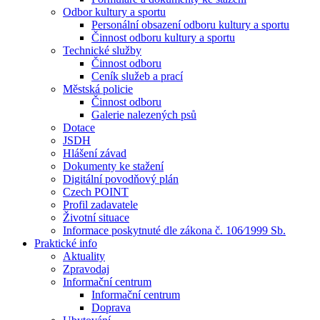
Odbor kultury a sportu
Personální obsazení odboru kultury a sportu
Činnost odboru kultury a sportu
Technické služby
Činnost odboru
Ceník služeb a prací
Městská policie
Činnost odboru
Galerie nalezených psů
Dotace
JSDH
Hlášení závad
Dokumenty ke stažení
Digitální povodňový plán
Czech POINT
Profil zadavatele
Životní situace
Informace poskytnuté dle zákona č. 106⁄1999 Sb.
Praktické info
Aktuality
Zpravodaj
Informační centrum
Informační centrum
Doprava