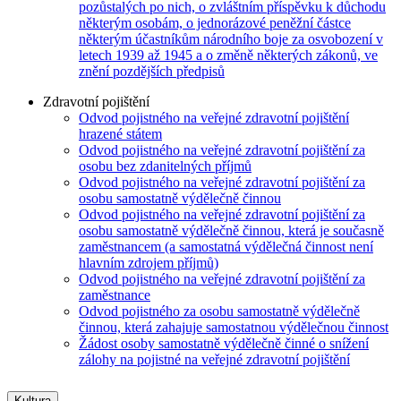
pozůstalých po nich, o zvláštním příspěvku k důchodu
některým osobám, o jednorázové peněžní částce
některým účastníkům národního boje za osvobození v
letech 1939 až 1945 a o změně některých zákonů, ve
znění pozdějších předpisů
Zdravotní pojištění
Odvod pojistného na veřejné zdravotní pojištění
hrazené státem
Odvod pojistného na veřejné zdravotní pojištění za
osobu bez zdanitelných příjmů
Odvod pojistného na veřejné zdravotní pojištění za
osobu samostatně výdělečně činnou
Odvod pojistného na veřejné zdravotní pojištění za
osobu samostatně výdělečně činnou, která je současně
zaměstnancem (a samostatná výdělečná činnost není
hlavním zdrojem příjmů)
Odvod pojistného na veřejné zdravotní pojištění za
zaměstnance
Odvod pojistného za osobu samostatně výdělečně
činnou, která zahajuje samostatnou výdělečnou činnost
Žádost osoby samostatně výdělečně činné o snížení
zálohy na pojistné na veřejné zdravotní pojištění
Kultura