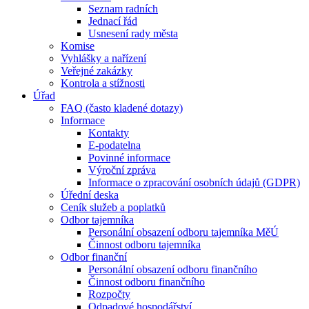
Seznam radních
Jednací řád
Usnesení rady města
Komise
Vyhlášky a nařízení
Veřejné zakázky
Kontrola a stížnosti
Úřad
FAQ (často kladené dotazy)
Informace
Kontakty
E-podatelna
Povinné informace
Výroční zpráva
Informace o zpracování osobních údajů (GDPR)
Úřední deska
Ceník služeb a poplatků
Odbor tajemníka
Personální obsazení odboru tajemníka MěÚ
Činnost odboru tajemníka
Odbor finanční
Personální obsazení odboru finančního
Činnost odboru finančního
Rozpočty
Odpadové hospodářství