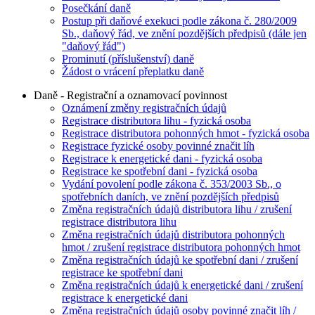
Posečkání daně
Postup při daňové exekuci podle zákona č. 280/2009
Sb., daňový řád, ve znění pozdějších předpisů (dále jen
"daňový řád")
Prominutí (příslušenství) daně
Žádost o vrácení přeplatku daně
Daně - Registrační a oznamovací povinnost
Oznámení změny registračních údajů
Registrace distributora lihu - fyzická osoba
Registrace distributora pohonných hmot - fyzická osoba
Registrace fyzické osoby povinné značit líh
Registrace k energetické dani - fyzická osoba
Registrace ke spotřební dani - fyzická osoba
Vydání povolení podle zákona č. 353/2003 Sb., o
spotřebních daních, ve znění pozdějších předpisů
Změna registračních údajů distributora lihu / zrušení
registrace distributora lihu
Změna registračních údajů distributora pohonných
hmot / zrušení registrace distributora pohonných hmot
Změna registračních údajů ke spotřební dani / zrušení
registrace ke spotřební dani
Změna registračních údajů k energetické dani / zrušení
registrace k energetické dani
Změna registračních údajů osoby povinné značit líh /