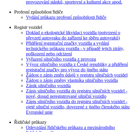
provozování stánků, sportovní a kulturní akce apod.
Profesní způsobilost řidiče
Vydání průkazu profesní způsobilosti řidiče
Registr vozidel
Doklad o ekologické likvidaci vozidla (potvrzení o
převzetí autovraku do zařízení ke sběru autovraků)
Přidělení registrační značky vozidla a vydání
technického průkazu vozidla - v případě jejich ztráty,
poškození nebo odcizení
Vyřazení silničního vozidla z provozu
Vývoz silničního vozidla z České republiky a přidělení
registrační značky pro vývoz do jiného státu
Žádost o zápis změn údajů v registru silničních vozidel
Žádost o zápis změny vlastníka silničního vozidla
Zánik silničního vozidla
Zápis silničního vozidla do registru silničních vozidel -
nové, dosud neregistrované silniční vozidlo
Zápis silničního vozidla do registru silničních vozidel -
ojeté silniční vozidlo, dovezené z jiného členského státu
Evropské unie
Řidičské průkazy
Odevzdání řidičského průkazu a mezinárodního