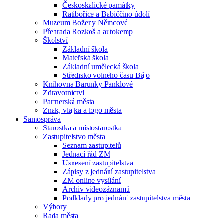
Českoskalické památky
Ratibořice a Babiččino údolí
Muzeum Boženy Němcové
Přehrada Rozkoš a autokemp
Školství
Základní škola
Mateřská škola
Základní umělecká škola
Středisko volného času Bájo
Knihovna Barunky Panklové
Zdravotnictví
Partnerská města
Znak, vlajka a logo města
Samospráva
Starostka a místostarostka
Zastupitelstvo města
Seznam zastupitelů
Jednací řád ZM
Usnesení zastupitelstva
Zápisy z jednání zastupitelstva
ZM online vysílání
Archiv videozáznamů
Podklady pro jednání zastupitelstva města
Výbory
Rada města