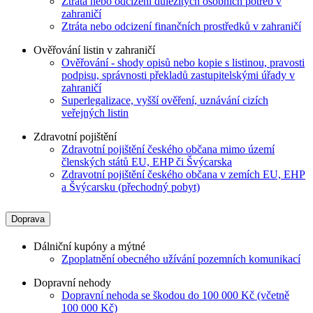
Ztráta nebo odcizení důležitých osobních potřeb v
zahraničí
Ztráta nebo odcizení finančních prostředků v zahraničí
Ověřování listin v zahraničí
Ověřování - shody opisů nebo kopie s listinou, pravosti
podpisu, správnosti překladů zastupitelskými úřady v
zahraničí
Superlegalizace, vyšší ověření, uznávání cizích
veřejných listin
Zdravotní pojištění
Zdravotní pojištění českého občana mimo území
členských států EU, EHP či Švýcarska
Zdravotní pojištění českého občana v zemích EU, EHP
a Švýcarsku (přechodný pobyt)
Doprava
Dálniční kupóny a mýtné
Zpoplatnění obecného užívání pozemních komunikací
Dopravní nehody
Dopravní nehoda se škodou do 100 000 Kč (včetně
100 000 Kč)