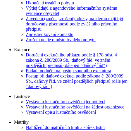
Ukončení trvalého pobytu
Výdej údajů z agendového informačního systému
evidence obyvatel
Zavedení (změna, zrušení) adresy, na kterou mají být
doručovány písemnosti podle zvláštního právního
předpisu
Zprostředkování kontaktu
Zrušení údaje o místu trvalého pobytu
Exekuce
Doručení exekučního příkazu podle § 178 odst. 4
zákona č. 280/2009 Sb., daňový řád, ve znění
pozdějších předpisů (dále jen "daňový řád")
Podání podnětu na postup soudního exekutora
Postup při daňové exekuci podle zákona č. 280/2009
Sb., daňový řád, ve znění pozdějších předpisů (dále jen
"daňový řád")
Lustrace
Vystavení lustračního osvědčení jednotlivci
Vystavení lustračního osvědčení na žádost organizace
Vystavení opisu lustračního osvědčení
Matriky
Nahlížení do matričních knih a sbírek listin