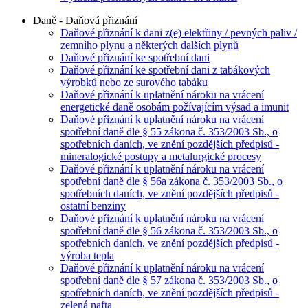
Daně - Daňová přiznání
Daňové přiznání k dani z(e) elektřiny / pevných paliv /
zemního plynu a některých dalších plynů
Daňové přiznání ke spotřební dani
Daňové přiznání ke spotřební dani z tabákových
výrobků nebo ze surového tabáku
Daňové přiznání k uplatnění nároku na vrácení
energetické daně osobám požívajícím výsad a imunit
Daňové přiznání k uplatnění nároku na vrácení
spotřební daně dle § 55 zákona č. 353/2003 Sb., o
spotřebních daních, ve znění pozdějších předpisů -
mineralogické postupy a metalurgické procesy
Daňové přiznání k uplatnění nároku na vrácení
spotřební daně dle § 56a zákona č. 353/2003 Sb., o
spotřebních daních, ve znění pozdějších předpisů -
ostatní benziny
Daňové přiznání k uplatnění nároku na vrácení
spotřební daně dle § 56 zákona č. 353/2003 Sb., o
spotřebních daních, ve znění pozdějších předpisů -
výroba tepla
Daňové přiznání k uplatnění nároku na vrácení
spotřební daně dle § 57 zákona č. 353/2003 Sb., o
spotřebních daních, ve znění pozdějších předpisů -
zelená nafta