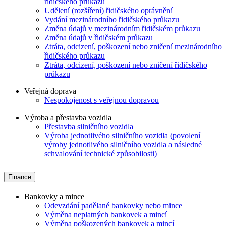
řidičského průkazu
Udělení (rozšíření) řidičského oprávnění
Vydání mezinárodního řidičského průkazu
Změna údajů v mezinárodním řidičském průkazu
Změna údajů v řidičském průkazu
Ztráta, odcizení, poškození nebo zničení mezinárodního
řidičského průkazu
Ztráta, odcizení, poškození nebo zničení řidičského
průkazu
Veřejná doprava
Nespokojenost s veřejnou dopravou
Výroba a přestavba vozidla
Přestavba silničního vozidla
Výroba jednotlivého silničního vozidla (povolení
výroby jednotlivého silničního vozidla a následné
schvalování technické způsobilosti)
Finance
Bankovky a mince
Odevzdání padělané bankovky nebo mince
Výměna neplatných bankovek a mincí
Výměna poškozených bankovek a mincí