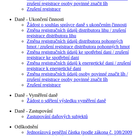
zrušení registrace osoby povinné značit líh
Zrušení registrace
Daně - Ukončení činnosti
Žádost o souhlas správce daně s ukončením činnosti
Změna registračních údajů distributora lihu / zrušení
registrace distributora lihu
Změna registračních údajů distributora pohonných
hmot / zrušení registrace distributora pohonných hmot
Změna registračních údajů ke spotřební dani / zrušení
registrace ke spotřební dani
Změna registračních údajů k energetické dani / zrušení
registrace k energetické dani
Změna registračních údajů osoby povinné značit líh /
zrušení registrace osoby povinné značit líh
Zrušení registrace
Daně - Vyměření daně
Žádost o sdělení výsledku vyměření daně
Daně - Zastupování
Zastupování daňových subjektů
Odškodnění
Jednorázová peněžní částka (podle zákona č. 108/2009