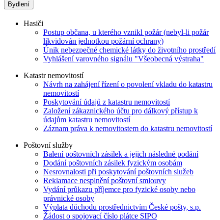
Bydlení
Hasiči
Postup občana, u kterého vznikl požár (nebyl-li požár
likvidován jednotkou požární ochrany)
Únik nebezpečné chemické látky do životního prostředí
Vyhlášení varovného signálu "Všeobecná výstraha"
Katastr nemovitostí
Návrh na zahájení řízení o povolení vkladu do katastru
nemovitostí
Poskytování údajů z katastru nemovitostí
Založení zákaznického účtu pro dálkový přístup k
údajům katastru nemovitostí
Záznam práva k nemovitostem do katastru nemovitostí
Poštovní služby
Balení poštovních zásilek a jejich následné podání
Dodání poštovních zásilek fyzickým osobám
Nesrovnalosti při poskytování poštovních služeb
Reklamace nesplnění poštovní smlouvy
Vydání průkazu příjemce pro fyzické osoby nebo
právnické osoby
Výplata důchodu prostřednictvím České pošty, s.p.
Žádost o spojovací číslo plátce SIPO