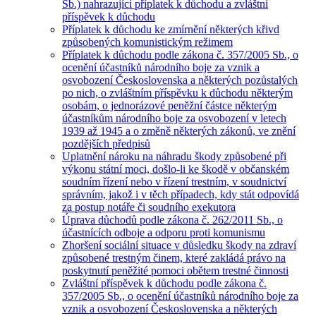
Sb.) nahrazující příplatek k důchodu a zvláštní
příspěvek k důchodu
Příplatek k důchodu ke zmírnění některých křivd
způsobených komunistickým režimem
Příplatek k důchodu podle zákona č. 357/2005 Sb., o
ocenění účastníků národního boje za vznik a
osvobození Československa a některých pozůstalých
po nich, o zvláštním příspěvku k důchodu některým
osobám, o jednorázové peněžní částce některým
účastníkům národního boje za osvobození v letech
1939 až 1945 a o změně některých zákonů, ve znění
pozdějších předpisů
Uplatnění nároku na náhradu škody způsobené při
výkonu státní moci, došlo-li ke škodě v občanském
soudním řízení nebo v řízení trestním, v soudnictví
správním, jakož i v těch případech, kdy stát odpovídá
za postup notáře či soudního exekutora
Úprava důchodů podle zákona č. 262/2011 Sb., o
účastnících odboje a odporu proti komunismu
Zhoršení sociální situace v důsledku škody na zdraví
způsobené trestným činem, které zakládá právo na
poskytnutí peněžité pomoci obětem trestné činnosti
Zvláštní příspěvek k důchodu podle zákona č.
357/2005 Sb., o ocenění účastníků národního boje za
vznik a osvobození Československa a některých