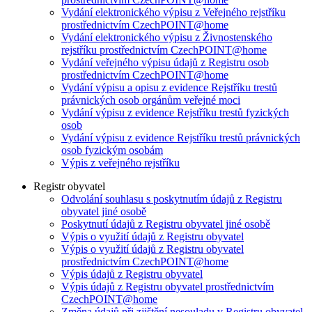
Vydání elektronického výpisu z Veřejného rejstříku
prostřednictvím CzechPOINT@home
Vydání elektronického výpisu z Živnostenského
rejstříku prostřednictvím CzechPOINT@home
Vydání veřejného výpisu údajů z Registru osob
prostřednictvím CzechPOINT@home
Vydání výpisu a opisu z evidence Rejstříku trestů
právnických osob orgánům veřejné moci
Vydání výpisu z evidence Rejstříku trestů fyzických
osob
Vydání výpisu z evidence Rejstříku trestů právnických
osob fyzickým osobám
Výpis z veřejného rejstříku
Registr obyvatel
Odvolání souhlasu s poskytnutím údajů z Registru
obyvatel jiné osobě
Poskytnutí údajů z Registru obyvatel jiné osobě
Výpis o využití údajů z Registru obyvatel
Výpis o využití údajů z Registru obyvatel
prostřednictvím CzechPOINT@home
Výpis údajů z Registru obyvatel
Výpis údajů z Registru obyvatel prostřednictvím
CzechPOINT@home
Změna údajů při zjištění nesouladu v Registru obyvatel