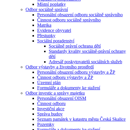
Místní poplatky
Odbor sociálně správní
Personální obsazení odboru sociálně správního
Činnost odboru sociálně správního
Matrika
Evidence obyvatel
Přestupky
Sociální poradenství
Sociálně právní ochrana dětí
Standardy kvality sociálně-právní ochrany
dětí
Adresář poskytovatelů sociálních služeb
Odbor výstavby a životního prostředí
Personální obsazení odboru výstavby a ŽP
Činnost odboru výstavby a ŽP
Územní plán
Formuláře a dokumenty ke stažení
Odbor investic a správy majetku
Personální obsazení OISM
Činnost odboru
Investiční akce
Správa budov
Seznam památek v katastru města Česká Skalice
Pozemky
Formuláře a dokumenty ke stažení