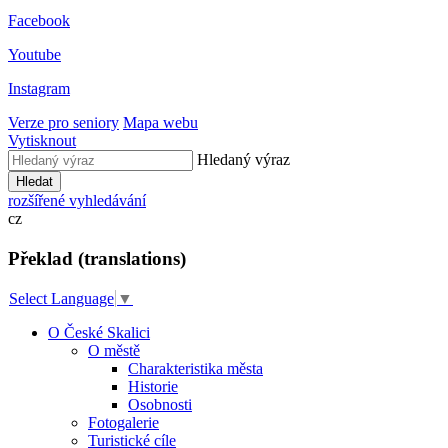
Facebook
Youtube
Instagram
Verze pro seniory
Mapa webu
Vytisknout
Hledaný výraz
Hledat
rozšířené vyhledávání
cz
Překlad (translations)
Select Language
▼
O České Skalici
O městě
Charakteristika města
Historie
Osobnosti
Fotogalerie
Turistické cíle