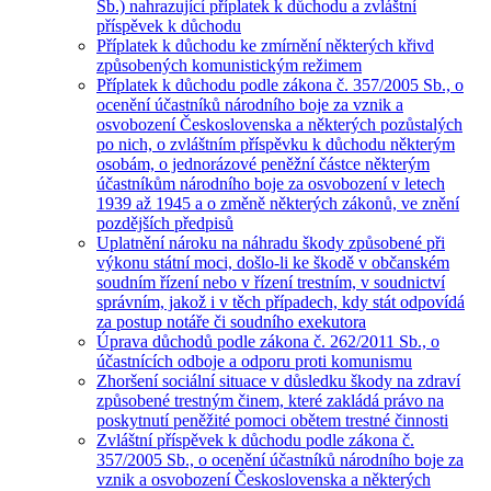
Sb.) nahrazující příplatek k důchodu a zvláštní
příspěvek k důchodu
Příplatek k důchodu ke zmírnění některých křivd
způsobených komunistickým režimem
Příplatek k důchodu podle zákona č. 357/2005 Sb., o
ocenění účastníků národního boje za vznik a
osvobození Československa a některých pozůstalých
po nich, o zvláštním příspěvku k důchodu některým
osobám, o jednorázové peněžní částce některým
účastníkům národního boje za osvobození v letech
1939 až 1945 a o změně některých zákonů, ve znění
pozdějších předpisů
Uplatnění nároku na náhradu škody způsobené při
výkonu státní moci, došlo-li ke škodě v občanském
soudním řízení nebo v řízení trestním, v soudnictví
správním, jakož i v těch případech, kdy stát odpovídá
za postup notáře či soudního exekutora
Úprava důchodů podle zákona č. 262/2011 Sb., o
účastnících odboje a odporu proti komunismu
Zhoršení sociální situace v důsledku škody na zdraví
způsobené trestným činem, které zakládá právo na
poskytnutí peněžité pomoci obětem trestné činnosti
Zvláštní příspěvek k důchodu podle zákona č.
357/2005 Sb., o ocenění účastníků národního boje za
vznik a osvobození Československa a některých