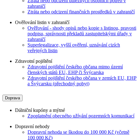
Ztráta nebo odcizení důležitých osobních potřeb v
zahraničí
Ztráta nebo odcizení finančních prostředků v zahraničí
Ověřování listin v zahraničí
Ověřování - shody opisů nebo kopie s listinou, pravosti
podpisu, správnosti překladů zastupitelskými úřady v
zahraničí
Superlegalizace, vyšší ověření, uznávání cizích
veřejných listin
Zdravotní pojištění
Zdravotní pojištění českého občana mimo území
členských států EU, EHP či Švýcarska
Zdravotní pojištění českého občana v zemích EU, EHP
a Švýcarsku (přechodný pobyt)
Doprava
Dálniční kupóny a mýtné
Zpoplatnění obecného užívání pozemních komunikací
Dopravní nehody
Dopravní nehoda se škodou do 100 000 Kč (včetně
100 000 Kč)