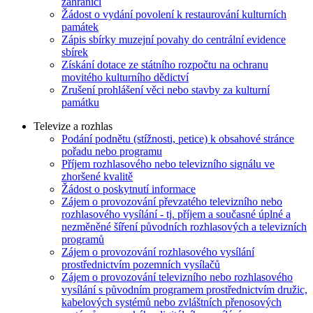
zahraničí
Žádost o vydání povolení k restaurování kulturních
památek
Zápis sbírky muzejní povahy do centrální evidence
sbírek
Získání dotace ze státního rozpočtu na ochranu
movitého kulturního dědictví
Zrušení prohlášení věci nebo stavby za kulturní
památku
Televize a rozhlas
Podání podnětu (stížnosti, petice) k obsahové stránce
pořadu nebo programu
Příjem rozhlasového nebo televizního signálu ve
zhoršené kvalitě
Žádost o poskytnutí informace
Zájem o provozování převzatého televizního nebo
rozhlasového vysílání - tj. příjem a současné úplné a
nezměněné šíření původních rozhlasových a televizních
programů
Zájem o provozování rozhlasového vysílání
prostřednictvím pozemních vysílačů
Zájem o provozování televizního nebo rozhlasového
vysílání s původním programem prostřednictvím družic,
kabelových systémů nebo zvláštních přenosových