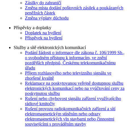
Zásilky do zahraničí
Změna místa dodání poštovních zásilek a poukázaných
peněžních částek
Změna výplaty důchodu
Příspěvky a doplatky
Doplatek na bydlení
Příspěvek na bydlení
Služby a sítě elektronických komunikací
Podání žádosti o informace dle zákona č. 106/1999 Sb.,
o svobodném přístupu k informacím, ve znění
pozdějších předpisů, Českému telekomunikačnímu
úřadu
Příjem rozhlasového nebo televizního signálu ve
zhoršené kvalitě
Reklamace na poskytovanou veřejně dostupnou službu
elektronických komunikací nebo na vyúčtování ceny za
poskytnutou službu
Rušení nebo chybovost signálu zařízení využívajícího
rádiové kmitočty
Rušení provozu radiokomunikačních zařízení a sítí
elektromagnetickým stíněním nebo odrazy
elektromagnetických vln stavbami nebo činnostmi
souvisejícími s prováděním stavby