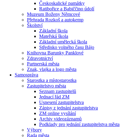
Českoskalické památky
Ratibořice a Babiččino údolí
Muzeum Boženy Němcové
Přehrada Rozkoš a autokemp
Školství
Základní škola
Mateřská škola
Základní umělecká škola
Středisko volného času Bájo
Knihovna Barunky Panklové
Zdravotnictví
Partnerská města
Znak, vlajka a logo města
Samospráva
Starostka a místostarostka
Zastupitelstvo města
Seznam zastupitelů
Jednací řád ZM
Usnesení zastupitelstva
Zápisy z jednání zastupitelstva
ZM online vysílání
Archiv videozáznamů
Podklady pro jednání zastupitelstva města
Výbory
Rada města