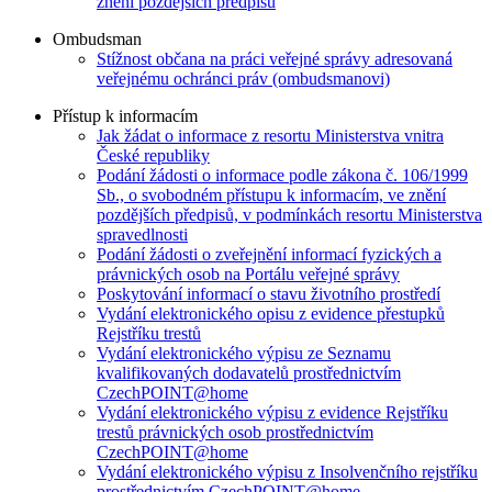
znění pozdějších předpisů
Ombudsman
Stížnost občana na práci veřejné správy adresovaná
veřejnému ochránci práv (ombudsmanovi)
Přístup k informacím
Jak žádat o informace z resortu Ministerstva vnitra
České republiky
Podání žádosti o informace podle zákona č. 106/1999
Sb., o svobodném přístupu k informacím, ve znění
pozdějších předpisů, v podmínkách resortu Ministerstva
spravedlnosti
Podání žádosti o zveřejnění informací fyzických a
právnických osob na Portálu veřejné správy
Poskytování informací o stavu životního prostředí
Vydání elektronického opisu z evidence přestupků
Rejstříku trestů
Vydání elektronického výpisu ze Seznamu
kvalifikovaných dodavatelů prostřednictvím
CzechPOINT@home
Vydání elektronického výpisu z evidence Rejstříku
trestů právnických osob prostřednictvím
CzechPOINT@home
Vydání elektronického výpisu z Insolvenčního rejstříku
prostřednictvím CzechPOINT@home