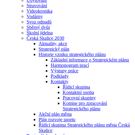
Ubytování
Stravování
Videokronika
Vodárny
Svoz odpadů
Sběrný dvůr
Školní jídelna
Česká Skalice 2030
Aktuality, akce
Strategický plán
Historie vzniku strategického plánu
Základní informace o Strategickém plánu
Harmonogram prací
Výstupy práce
Podklady
Kontakty
Řídicí skupina
Kontaktní osoba
Pracovní skupiny
Komise pro zpracování
Strategického plánu
Akční plán města
Plán rozvoje sportu
Řídící skupina Strategického plánu města Česká
Skalice