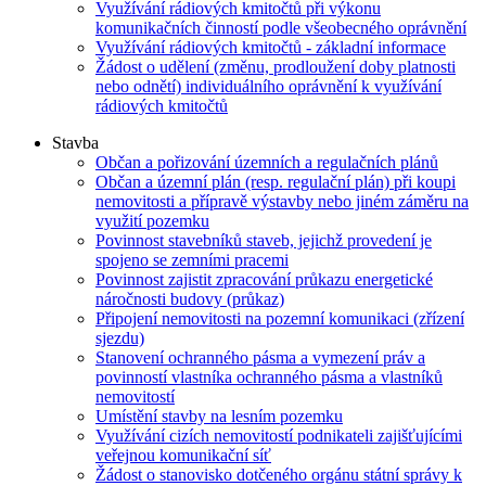
Využívání rádiových kmitočtů při výkonu
komunikačních činností podle všeobecného oprávnění
Využívání rádiových kmitočtů - základní informace
Žádost o udělení (změnu, prodloužení doby platnosti
nebo odnětí) individuálního oprávnění k využívání
rádiových kmitočtů
Stavba
Občan a pořizování územních a regulačních plánů
Občan a územní plán (resp. regulační plán) při koupi
nemovitosti a přípravě výstavby nebo jiném záměru na
využití pozemku
Povinnost stavebníků staveb, jejichž provedení je
spojeno se zemními pracemi
Povinnost zajistit zpracování průkazu energetické
náročnosti budovy (průkaz)
Připojení nemovitosti na pozemní komunikaci (zřízení
sjezdu)
Stanovení ochranného pásma a vymezení práv a
povinností vlastníka ochranného pásma a vlastníků
nemovitostí
Umístění stavby na lesním pozemku
Využívání cizích nemovitostí podnikateli zajišťujícími
veřejnou komunikační síť
Žádost o stanovisko dotčeného orgánu státní správy k