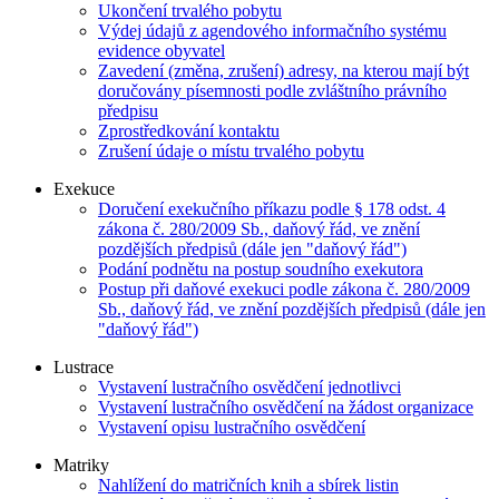
Ukončení trvalého pobytu
Výdej údajů z agendového informačního systému
evidence obyvatel
Zavedení (změna, zrušení) adresy, na kterou mají být
doručovány písemnosti podle zvláštního právního
předpisu
Zprostředkování kontaktu
Zrušení údaje o místu trvalého pobytu
Exekuce
Doručení exekučního příkazu podle § 178 odst. 4
zákona č. 280/2009 Sb., daňový řád, ve znění
pozdějších předpisů (dále jen "daňový řád")
Podání podnětu na postup soudního exekutora
Postup při daňové exekuci podle zákona č. 280/2009
Sb., daňový řád, ve znění pozdějších předpisů (dále jen
"daňový řád")
Lustrace
Vystavení lustračního osvědčení jednotlivci
Vystavení lustračního osvědčení na žádost organizace
Vystavení opisu lustračního osvědčení
Matriky
Nahlížení do matričních knih a sbírek listin