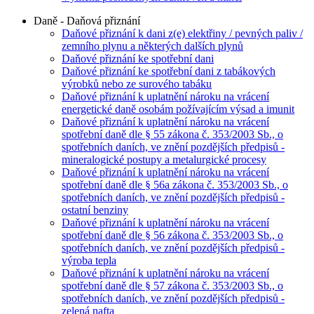
Daně - Daňová přiznání
Daňové přiznání k dani z(e) elektřiny / pevných paliv /
zemního plynu a některých dalších plynů
Daňové přiznání ke spotřební dani
Daňové přiznání ke spotřební dani z tabákových
výrobků nebo ze surového tabáku
Daňové přiznání k uplatnění nároku na vrácení
energetické daně osobám požívajícím výsad a imunit
Daňové přiznání k uplatnění nároku na vrácení
spotřební daně dle § 55 zákona č. 353/2003 Sb., o
spotřebních daních, ve znění pozdějších předpisů -
mineralogické postupy a metalurgické procesy
Daňové přiznání k uplatnění nároku na vrácení
spotřební daně dle § 56a zákona č. 353/2003 Sb., o
spotřebních daních, ve znění pozdějších předpisů -
ostatní benziny
Daňové přiznání k uplatnění nároku na vrácení
spotřební daně dle § 56 zákona č. 353/2003 Sb., o
spotřebních daních, ve znění pozdějších předpisů -
výroba tepla
Daňové přiznání k uplatnění nároku na vrácení
spotřební daně dle § 57 zákona č. 353/2003 Sb., o
spotřebních daních, ve znění pozdějších předpisů -
zelená nafta