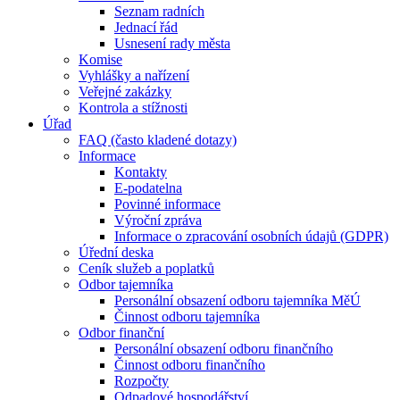
Seznam radních
Jednací řád
Usnesení rady města
Komise
Vyhlášky a nařízení
Veřejné zakázky
Kontrola a stížnosti
Úřad
FAQ (často kladené dotazy)
Informace
Kontakty
E-podatelna
Povinné informace
Výroční zpráva
Informace o zpracování osobních údajů (GDPR)
Úřední deska
Ceník služeb a poplatků
Odbor tajemníka
Personální obsazení odboru tajemníka MěÚ
Činnost odboru tajemníka
Odbor finanční
Personální obsazení odboru finančního
Činnost odboru finančního
Rozpočty
Odpadové hospodářství