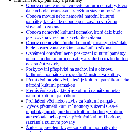
Kulturní sbírky, památky a předměty
Obnova movité nebo nemovité kulturní památky, která
dále nebude posuzována v režimu stavebního zákona
Obnova movité nebo nemovité národní kulturní
památky, která dále nebude posuzována v režimu
stavebního zákona
Obnova nemovité kulturní památky, která dále bude
posuzována v režimu stavebního zákona
Obnova nemovité národní kulturní památky, která dále
bude posuzována v režimu stavebního zákona
Oznámení ohrožení nebo poškození kulturní památky
nebo národní kulturní památky a žádost o rozhodnutí o
odstranění závady
Poskytování příspěvků na zachování a obnovu
kulturních památek z rozpočtu Ministerstva kultury
Přemístění movité věci, která je kulturní památkou nebo
národní kulturní památkou
Přemístění stavby, která je kulturní památkou nebo
národní kulturní památkou
Prohlášení věci nebo stavby za kulturní památku
Vývoz předmětů kulturní hodnoty z území České
republiky, prodej předmětů kulturní hodnoty z oboru
archeologie nebo prodej předmětů kulturní hodnoty
sakrální a kultovní povahy
Žádost o povolení k vývozu kulturní památky do