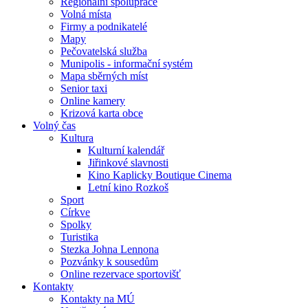
Regionální spolupráce
Volná místa
Firmy a podnikatelé
Mapy
Pečovatelská služba
Munipolis - informační systém
Mapa sběrných míst
Senior taxi
Online kamery
Krizová karta obce
Volný čas
Kultura
Kulturní kalendář
Jiřinkové slavnosti
Kino Kaplicky Boutique Cinema
Letní kino Rozkoš
Sport
Církve
Spolky
Turistika
Stezka Johna Lennona
Pozvánky k sousedům
Online rezervace sportovišť
Kontakty
Kontakty na MÚ