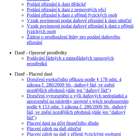
Podání přiznání k dani dědické
Podání přiznání k dani z nemovitých věcí
Podání přiznání k dani z příjmů fyzických osob
Vznik povinnosti podat daňové přiznání k dani silniční
Vznik povinnosti podat daňové přiznání k dani z příjmů
fyzických osob
Žádost o prodloužení lhůty pro podání daňového
přiznání
Daně - Opravné prostředky
Podávání řádných a mimořádných opravných
prostředků
Daně - Placení daní
Doručení exekučního příkazu podle § 178 odst. 4
zákona č. 280/2009 Sb., daňový řád, ve znění
pozdějších předpisů (dále jen "daňový řád")
Doručení vyrozumění o výši daňových nedoplatků a
upozornění na následky spojené s jejich neuhrazením
podle § 153 odst. 3 zákona č. 280/2009 Sb., daňový
řád, ve znění pozdějších předpisů (dále jen "daňový
řád")
Placení daní na účet finančního úřadu
Placení záloh na daň silniční
Placení záloh na daň z příjmů fyzickými osobami