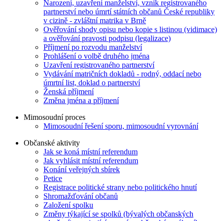
Narození, uzavření manželství, vznik registrovaného
partnerství nebo úmrtí státních občanů České republiky
v cizině - zvláštní matrika v Brně
Ověřování shody opisu nebo kopie s listinou (vidimace)
a ověřování pravosti podpisu (legalizace)
Příjmení po rozvodu manželství
Prohlášení o volbě druhého jména
Uzavření registrovaného partnerství
Vydávání matričních dokladů - rodný, oddací nebo
úmrtní list, doklad o partnerství
Ženská příjmení
Změna jména a příjmení
Mimosoudní proces
Mimosoudní řešení sporu, mimosoudní vyrovnání
Občanské aktivity
Jak se koná místní referendum
Jak vyhlásit místní referendum
Konání veřejných sbírek
Petice
Registrace politické strany nebo politického hnutí
Shromažďování občanů
Založení spolku
Změny týkající se spolků (bývalých občanských