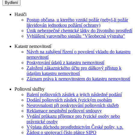
Bydlení
Hasiči
Postup občana, u kterého vznikl požár (nebyl-li požár
likvidován jednotkou požární ochrany)
Únik nebezpečné chemické látky do životního prostředí
Vyhlášení varovného signálu "Všeobecná výstraha"
Katastr nemovitostí
Návrh na zahájení řízení o povolení vkladu do katastru
nemovitostí
Poskytování údajů z katastru nemovitostí
Založení zákaznického účtu pro dálkový přístup k
údajům katastru nemovitostí
Záznam práva k nemovitostem do katastru nemovitostí
Poštovní služby
Balení poštovních zásilek a jejich následné podání
Dodání poštovních zásilek fyzickým osobám
Nesrovnalosti při poskytování poštovních služeb
Reklamace nesplnění poštovní smlouvy
Vydání průkazu příjemce pro fyzické osoby nebo
právnické osoby
Výplata důchodu prostřednictvím České pošty, s.p.
Žádost o spojovací číslo plátce SIPO