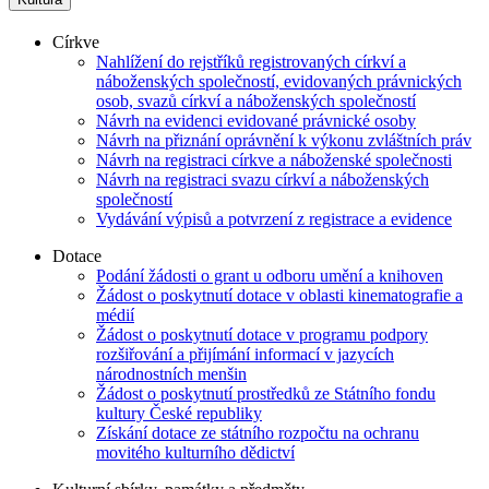
Církve
Nahlížení do rejstříků registrovaných církví a
náboženských společností, evidovaných právnických
osob, svazů církví a náboženských společností
Návrh na evidenci evidované právnické osoby
Návrh na přiznání oprávnění k výkonu zvláštních práv
Návrh na registraci církve a náboženské společnosti
Návrh na registraci svazu církví a náboženských
společností
Vydávání výpisů a potvrzení z registrace a evidence
Dotace
Podání žádosti o grant u odboru umění a knihoven
Žádost o poskytnutí dotace v oblasti kinematografie a
médií
Žádost o poskytnutí dotace v programu podpory
rozšiřování a přijímání informací v jazycích
národnostních menšin
Žádost o poskytnutí prostředků ze Státního fondu
kultury České republiky
Získání dotace ze státního rozpočtu na ochranu
movitého kulturního dědictví