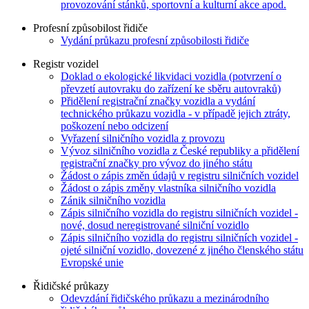
provozování stánků, sportovní a kulturní akce apod.
Profesní způsobilost řidiče
Vydání průkazu profesní způsobilosti řidiče
Registr vozidel
Doklad o ekologické likvidaci vozidla (potvrzení o
převzetí autovraku do zařízení ke sběru autovraků)
Přidělení registrační značky vozidla a vydání
technického průkazu vozidla - v případě jejich ztráty,
poškození nebo odcizení
Vyřazení silničního vozidla z provozu
Vývoz silničního vozidla z České republiky a přidělení
registrační značky pro vývoz do jiného státu
Žádost o zápis změn údajů v registru silničních vozidel
Žádost o zápis změny vlastníka silničního vozidla
Zánik silničního vozidla
Zápis silničního vozidla do registru silničních vozidel -
nové, dosud neregistrované silniční vozidlo
Zápis silničního vozidla do registru silničních vozidel -
ojeté silniční vozidlo, dovezené z jiného členského státu
Evropské unie
Řidičské průkazy
Odevzdání řidičského průkazu a mezinárodního