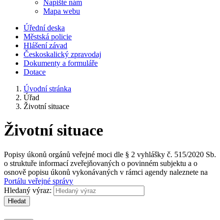
Napište nám
Mapa webu
Úřední deska
Městská policie
Hlášení závad
Českoskalický zpravodaj
Dokumenty a formuláře
Dotace
Úvodní stránka
Úřad
Životní situace
Životní situace
Popisy úkonů orgánů veřejné moci dle § 2 vyhlášky č. 515/2020 Sb.
o struktuře informací zveřejňovaných o povinném subjektu a o
osnově popisu úkonů vykonávaných v rámci agendy naleznete na
Portálu veřejné správy
Hledaný výraz:
Hledat