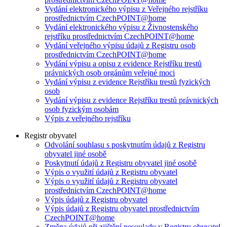
Vydání elektronického výpisu z Veřejného rejstříku
prostřednictvím CzechPOINT@home
Vydání elektronického výpisu z Živnostenského
rejstříku prostřednictvím CzechPOINT@home
Vydání veřejného výpisu údajů z Registru osob
prostřednictvím CzechPOINT@home
Vydání výpisu a opisu z evidence Rejstříku trestů
právnických osob orgánům veřejné moci
Vydání výpisu z evidence Rejstříku trestů fyzických
osob
Vydání výpisu z evidence Rejstříku trestů právnických
osob fyzickým osobám
Výpis z veřejného rejstříku
Registr obyvatel
Odvolání souhlasu s poskytnutím údajů z Registru
obyvatel jiné osobě
Poskytnutí údajů z Registru obyvatel jiné osobě
Výpis o využití údajů z Registru obyvatel
Výpis o využití údajů z Registru obyvatel
prostřednictvím CzechPOINT@home
Výpis údajů z Registru obyvatel
Výpis údajů z Registru obyvatel prostřednictvím
CzechPOINT@home
Změna údajů při zjištění nesouladu v Registru obyvatel