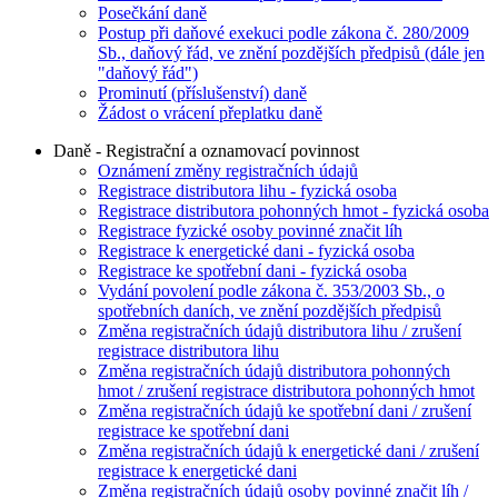
Posečkání daně
Postup při daňové exekuci podle zákona č. 280/2009
Sb., daňový řád, ve znění pozdějších předpisů (dále jen
"daňový řád")
Prominutí (příslušenství) daně
Žádost o vrácení přeplatku daně
Daně - Registrační a oznamovací povinnost
Oznámení změny registračních údajů
Registrace distributora lihu - fyzická osoba
Registrace distributora pohonných hmot - fyzická osoba
Registrace fyzické osoby povinné značit líh
Registrace k energetické dani - fyzická osoba
Registrace ke spotřební dani - fyzická osoba
Vydání povolení podle zákona č. 353/2003 Sb., o
spotřebních daních, ve znění pozdějších předpisů
Změna registračních údajů distributora lihu / zrušení
registrace distributora lihu
Změna registračních údajů distributora pohonných
hmot / zrušení registrace distributora pohonných hmot
Změna registračních údajů ke spotřební dani / zrušení
registrace ke spotřební dani
Změna registračních údajů k energetické dani / zrušení
registrace k energetické dani
Změna registračních údajů osoby povinné značit líh /