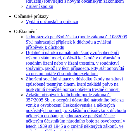
sdružení) související s novým občanským zákoníkem
Zrušení spolku
Občanské průkazy
Vydání občanského průkazu
Odškodnění
Jednorázová peněžní částka (podle zákona č. 108/2009
Sb.) nahrazující příplatek k důchodu a zvláštní
příspěvek k důchodu
Uplatnění nároku na náhradu škody způsobené při
výkonu státní moci, došlo-li ke škodě v občanském
soudním řízení nebo v řízení trestním, v soudnictví
správním, jakož i v těch případech, kdy stát odpovídá
za postup notáře či soudního exekutora
Zhoršení sociální situace v důsledku škody na zdraví
způsobené trestným činem, které zakládá právo na
poskytnutí peněžité pomoci obětem trestné činnosti
Zvláštní příspěvek k důchodu podle zákona č.
357/2005 Sb., o ocenění účastníků národního boje za
vznik a osvobození Československa a některých
pozůstalých po nich, o zvláštním příspěvku k důchodu
některým osobám, o jednorázové peněžní částce
některým účastníkům národního boje za osvobození v
letech 1939 až 1945 a o změně některých zákonů, ve