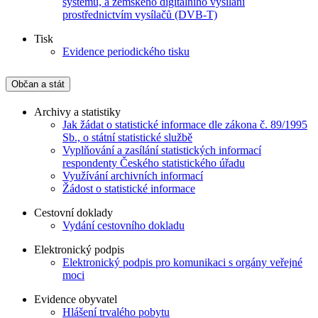
systémů, a zemského digitálního vysílání
prostřednictvím vysílačů (DVB-T)
Tisk
Evidence periodického tisku
Občan a stát
Archivy a statistiky
Jak žádat o statistické informace dle zákona č. 89/1995
Sb., o státní statistické službě
Vyplňování a zasílání statistických informací
respondenty Českého statistického úřadu
Využívání archivních informací
Žádost o statistické informace
Cestovní doklady
Vydání cestovního dokladu
Elektronický podpis
Elektronický podpis pro komunikaci s orgány veřejné
moci
Evidence obyvatel
Hlášení trvalého pobytu