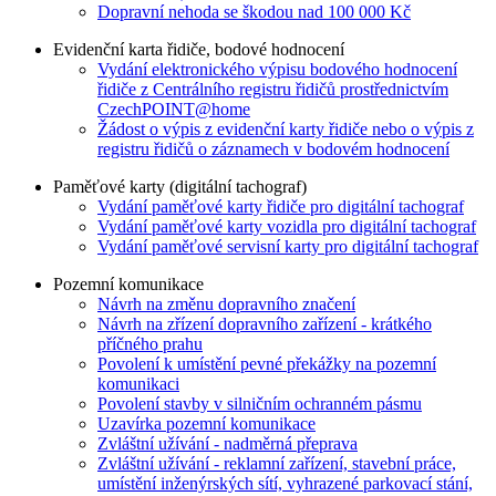
Dopravní nehoda se škodou nad 100 000 Kč
Evidenční karta řidiče, bodové hodnocení
Vydání elektronického výpisu bodového hodnocení
řidiče z Centrálního registru řidičů prostřednictvím
CzechPOINT@home
Žádost o výpis z evidenční karty řidiče nebo o výpis z
registru řidičů o záznamech v bodovém hodnocení
Paměťové karty (digitální tachograf)
Vydání paměťové karty řidiče pro digitální tachograf
Vydání paměťové karty vozidla pro digitální tachograf
Vydání paměťové servisní karty pro digitální tachograf
Pozemní komunikace
Návrh na změnu dopravního značení
Návrh na zřízení dopravního zařízení - krátkého
příčného prahu
Povolení k umístění pevné překážky na pozemní
komunikaci
Povolení stavby v silničním ochranném pásmu
Uzavírka pozemní komunikace
Zvláštní užívání - nadměrná přeprava
Zvláštní užívání - reklamní zařízení, stavební práce,
umístění inženýrských sítí, vyhrazené parkovací stání,