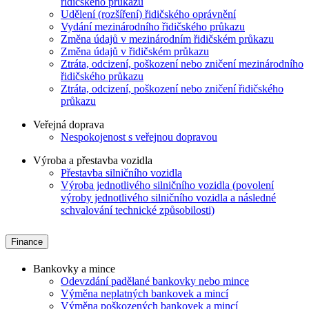
řidičského průkazu
Udělení (rozšíření) řidičského oprávnění
Vydání mezinárodního řidičského průkazu
Změna údajů v mezinárodním řidičském průkazu
Změna údajů v řidičském průkazu
Ztráta, odcizení, poškození nebo zničení mezinárodního
řidičského průkazu
Ztráta, odcizení, poškození nebo zničení řidičského
průkazu
Veřejná doprava
Nespokojenost s veřejnou dopravou
Výroba a přestavba vozidla
Přestavba silničního vozidla
Výroba jednotlivého silničního vozidla (povolení
výroby jednotlivého silničního vozidla a následné
schvalování technické způsobilosti)
Finance
Bankovky a mince
Odevzdání padělané bankovky nebo mince
Výměna neplatných bankovek a mincí
Výměna poškozených bankovek a mincí