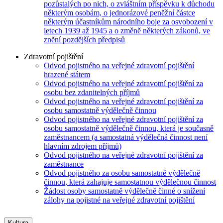
pozůstalých po nich, o zvláštním příspěvku k důchodu
některým osobám, o jednorázové peněžní částce
některým účastníkům národního boje za osvobození v
letech 1939 až 1945 a o změně některých zákonů, ve
znění pozdějších předpisů
Zdravotní pojištění
Odvod pojistného na veřejné zdravotní pojištění
hrazené státem
Odvod pojistného na veřejné zdravotní pojištění za
osobu bez zdanitelných příjmů
Odvod pojistného na veřejné zdravotní pojištění za
osobu samostatně výdělečně činnou
Odvod pojistného na veřejné zdravotní pojištění za
osobu samostatně výdělečně činnou, která je současně
zaměstnancem (a samostatná výdělečná činnost není
hlavním zdrojem příjmů)
Odvod pojistného na veřejné zdravotní pojištění za
zaměstnance
Odvod pojistného za osobu samostatně výdělečně
činnou, která zahajuje samostatnou výdělečnou činnost
Žádost osoby samostatně výdělečně činné o snížení
zálohy na pojistné na veřejné zdravotní pojištění
Kultura