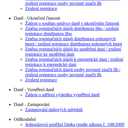
zrušení registrace osoby povinné značit líh
Zrušení registrace
Daně - Ukončení činnosti
Žádost o souhlas správce daně s ukončením činnosti
Změna registračních údajů distributora lihu / zrušení
registrace distributora lihu
Změna registračních údajů distributora pohonných
hmot / zrušení registrace distributora pohonných hmot
Změna registračních údajů ke spotřební dani / zrušení
registrace ke spotřební dani
Změna registračních údajů k energetické dani / zrušení
registrace k energetické dani
Změna registračních údajů osoby povinné značit líh /
zrušení registrace osoby povinné značit líh
Zrušení registrace
Daně - Vyměření daně
Žádost o sdělení výsledku vyměření daně
Daně - Zastupování
Zastupování daňových subjektů
Odškodnění
Jednorázová peněžní částka (podle zákona č. 108/2009