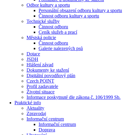
Odbor kultury a sportu
Personální obsazení odboru kultury a sportu
Činnost odboru kultury a sportu
Technické služby
Činnost odboru
Ceník služeb a prací
Městská policie
Činnost odboru
Galerie nalezených psů
Dotace
JSDH
Hlášení závad
Dokumenty ke stažení
Digitální povodňový plán
Czech POINT
Profil zadavatele
Životní situace
Informace poskytnuté dle zákona č. 106⁄1999 Sb.
Praktické info
Aktuality
Zpravodaj
Informační centrum
Informační centrum
Doprava