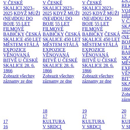
ZA
V ČESKÉ
V ČESKÉ
V ČESKÉ
RE
SKALICI 2023–
SKALICI 2023–
SKALICI 2023–
VO
2025
KDYŽ MUŽI
2025
KDYŽ MUŽI
2025
KDYŽ MUŽI
HŘ
(NE)JDOU DO
(NE)JDOU DO
(NE)JDOU DO
V 
BOJE
55 LET
BOJE
55 LET
BOJE
55 LET
SKA
FILMOVÉ
FILMOVÉ
FILMOVÉ
202
BABIČKY
ČESKÁ
BABIČKY
ČESKÁ
BABIČKY
ČESKÁ
(NE
SKALICE 450 LET
SKALICE 450 LET
SKALICE 450 LET
BO
MĚSTEM
STÁLÁ
MĚSTEM
STÁLÁ
MĚSTEM
STÁLÁ
FI
EXPOZICE
EXPOZICE
EXPOZICE
BA
VĚNOVANÁ
VĚNOVANÁ
VĚNOVANÁ
SKA
BITVĚ U ČESKÉ
BITVĚ U ČESKÉ
BITVĚ U ČESKÉ
MĚ
SKALICE 28. 6.
SKALICE 28. 6.
SKALICE 28. 6.
EX
1866
1866
1866
VĚ
Zobrazit všechny
Zobrazit všechny
Zobrazit všechny
BIT
záznamy ze dne
záznamy ze dne
záznamy ze dne
SKA
186
Zobr
zázn
18
19
20
17
17
17
17
KULTURA
KULTURA
KU
16
V SRDCI
V SRDCI
V S