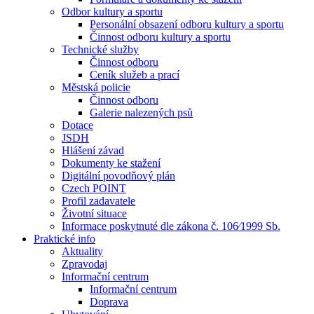
Odbor kultury a sportu
Personální obsazení odboru kultury a sportu
Činnost odboru kultury a sportu
Technické služby
Činnost odboru
Ceník služeb a prací
Městská policie
Činnost odboru
Galerie nalezených psů
Dotace
JSDH
Hlášení závad
Dokumenty ke stažení
Digitální povodňový plán
Czech POINT
Profil zadavatele
Životní situace
Informace poskytnuté dle zákona č. 106⁄1999 Sb.
Praktické info
Aktuality
Zpravodaj
Informační centrum
Informační centrum
Doprava