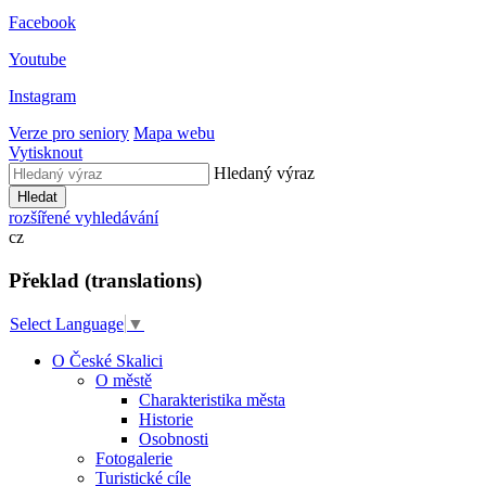
Facebook
Youtube
Instagram
Verze pro seniory
Mapa webu
Vytisknout
Hledaný výraz
Hledat
rozšířené vyhledávání
cz
Překlad (translations)
Select Language
▼
O České Skalici
O městě
Charakteristika města
Historie
Osobnosti
Fotogalerie
Turistické cíle