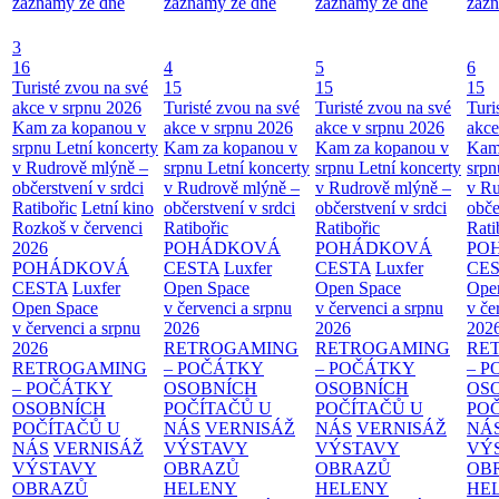
záznamy ze dne
záznamy ze dne
záznamy ze dne
zázn
3
16
4
5
6
Turisté zvou na své
15
15
15
akce v srpnu 2026
Turisté zvou na své
Turisté zvou na své
Turi
Kam za kopanou v
akce v srpnu 2026
akce v srpnu 2026
akce
srpnu
Letní koncerty
Kam za kopanou v
Kam za kopanou v
Kam
v Rudrově mlýně –
srpnu
Letní koncerty
srpnu
Letní koncerty
srp
občerstvení v srdci
v Rudrově mlýně –
v Rudrově mlýně –
v Ru
Ratibořic
Letní kino
občerstvení v srdci
občerstvení v srdci
obče
Rozkoš v červenci
Ratibořic
Ratibořic
Rati
2026
POHÁDKOVÁ
POHÁDKOVÁ
PO
POHÁDKOVÁ
CESTA
Luxfer
CESTA
Luxfer
CE
CESTA
Luxfer
Open Space
Open Space
Ope
Open Space
v červenci a srpnu
v červenci a srpnu
v če
v červenci a srpnu
2026
2026
202
2026
RETROGAMING
RETROGAMING
RE
RETROGAMING
– POČÁTKY
– POČÁTKY
– 
– POČÁTKY
OSOBNÍCH
OSOBNÍCH
OS
OSOBNÍCH
POČÍTAČŮ U
POČÍTAČŮ U
PO
POČÍTAČŮ U
NÁS
VERNISÁŽ
NÁS
VERNISÁŽ
NÁ
NÁS
VERNISÁŽ
VÝSTAVY
VÝSTAVY
VÝ
VÝSTAVY
OBRAZŮ
OBRAZŮ
OB
OBRAZŮ
HELENY
HELENY
HE