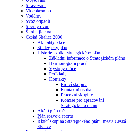
Ubytování
Stravování
Videokronika
Vodárny
Svoz odpadů
Sběrný dvůr
Školní jídelna
Česká Skalice 2030
Aktuality, akce
Strategický plán
Historie vzniku strategického plánu
Základní informace o Strategickém plánu
Harmonogram prací
Výstupy práce
Podklady
Kontakty
Řídicí skupina
Kontaktní osoba
Pracovní skupiny
Komise pro zpracování
Strategického plánu
Akční plán města
Plán rozvoje sportu
Řídící skupina Strategického plánu města Česká
Skalice