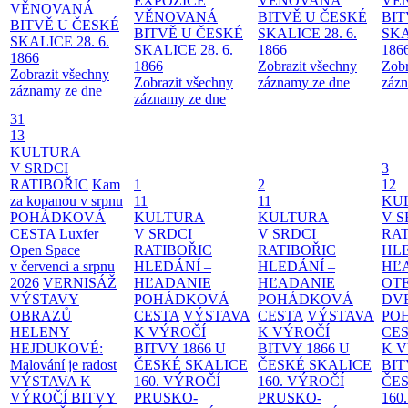
EXPOZICE
VĚNOVANÁ
VĚ
VĚNOVANÁ
VĚNOVANÁ
BITVĚ U ČESKÉ
BIT
BITVĚ U ČESKÉ
BITVĚ U ČESKÉ
SKALICE 28. 6.
SKA
SKALICE 28. 6.
SKALICE 28. 6.
1866
186
1866
1866
Zobrazit všechny
Zobr
Zobrazit všechny
Zobrazit všechny
záznamy ze dne
zázn
záznamy ze dne
záznamy ze dne
31
13
KULTURA
V SRDCI
3
RATIBOŘIC
Kam
1
2
12
za kopanou v srpnu
11
11
KU
POHÁDKOVÁ
KULTURA
KULTURA
V S
CESTA
Luxfer
V SRDCI
V SRDCI
RAT
Open Space
RATIBOŘIC
RATIBOŘIC
HLE
v červenci a srpnu
HLEDÁNÍ –
HLEDÁNÍ –
HĽ
2026
VERNISÁŽ
HĽADANIE
HĽADANIE
OT
VÝSTAVY
POHÁDKOVÁ
POHÁDKOVÁ
DV
OBRAZŮ
CESTA
VÝSTAVA
CESTA
VÝSTAVA
PO
HELENY
K VÝROČÍ
K VÝROČÍ
CE
HEJDUKOVÉ:
BITVY 1866 U
BITVY 1866 U
K 
Malování je radost
ČESKÉ SKALICE
ČESKÉ SKALICE
BIT
VÝSTAVA K
160. VÝROČÍ
160. VÝROČÍ
ČES
VÝROČÍ BITVY
PRUSKO-
PRUSKO-
160