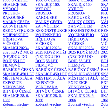
1866 U ČESKÉ
1866 U ČESKÉ
1866 U ČESKÉ
186
SKALICE
160.
SKALICE
160.
SKALICE
160.
SK
VÝROČÍ
VÝROČÍ
VÝROČÍ
VÝ
PRUSKO-
PRUSKO-
PRUSKO-
PR
RAKOUSKÉ
RAKOUSKÉ
RAKOUSKÉ
RA
VÁLKY
CESTA
VÁLKY
CESTA
VÁLKY
CESTA
VÁ
ZA SVĚTLEM
ZA SVĚTLEM
ZA SVĚTLEM
ZA
REKONSTRUKCE
REKONSTRUKCE
REKONSTRUKCE
RE
VOJENSKÉHO
VOJENSKÉHO
VOJENSKÉHO
VO
HŘBITOVA
HŘBITOVA
HŘBITOVA
HŘ
V ČESKÉ
V ČESKÉ
V ČESKÉ
V 
SKALICI 2023–
SKALICI 2023–
SKALICI 2023–
SKA
2025
KDYŽ MUŽI
2025
KDYŽ MUŽI
2025
KDYŽ MUŽI
202
(NE)JDOU DO
(NE)JDOU DO
(NE)JDOU DO
(NE
BOJE
55 LET
BOJE
55 LET
BOJE
55 LET
BO
FILMOVÉ
FILMOVÉ
FILMOVÉ
FI
BABIČKY
ČESKÁ
BABIČKY
ČESKÁ
BABIČKY
ČESKÁ
BA
SKALICE 450 LET
SKALICE 450 LET
SKALICE 450 LET
SKA
MĚSTEM
STÁLÁ
MĚSTEM
STÁLÁ
MĚSTEM
STÁLÁ
MĚ
EXPOZICE
EXPOZICE
EXPOZICE
EX
VĚNOVANÁ
VĚNOVANÁ
VĚNOVANÁ
VĚ
BITVĚ U ČESKÉ
BITVĚ U ČESKÉ
BITVĚ U ČESKÉ
BIT
SKALICE 28. 6.
SKALICE 28. 6.
SKALICE 28. 6.
SKA
1866
1866
1866
186
Zobrazit všechny
Zobrazit všechny
Zobrazit všechny
Zobr