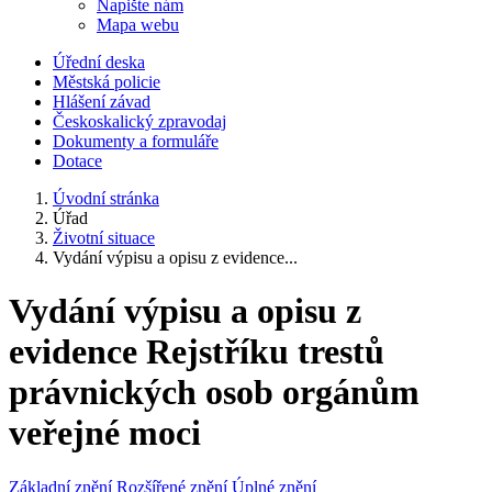
Napište nám
Mapa webu
Úřední deska
Městská policie
Hlášení závad
Českoskalický zpravodaj
Dokumenty a formuláře
Dotace
Úvodní stránka
Úřad
Životní situace
Vydání výpisu a opisu z evidence...
Vydání výpisu a opisu z
evidence Rejstříku trestů
právnických osob orgánům
veřejné moci
Základní znění
Rozšířené znění
Úplné znění