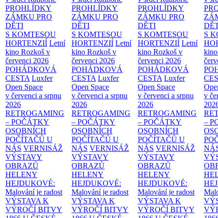
PROHLÍDKY
PROHLÍDKY
PROHLÍDKY
PR
ZÁMKU PRO
ZÁMKU PRO
ZÁMKU PRO
ZÁ
DĚTI
DĚTI
DĚTI
DĚT
S KOMTESOU
S KOMTESOU
S KOMTESOU
S 
HORTENZIÍ
Letní
HORTENZIÍ
Letní
HORTENZIÍ
Letní
HOR
kino Rozkoš v
kino Rozkoš v
kino Rozkoš v
kino
červenci 2026
červenci 2026
červenci 2026
červ
POHÁDKOVÁ
POHÁDKOVÁ
POHÁDKOVÁ
PO
CESTA
Luxfer
CESTA
Luxfer
CESTA
Luxfer
CE
Open Space
Open Space
Open Space
Ope
v červenci a srpnu
v červenci a srpnu
v červenci a srpnu
v če
2026
2026
2026
202
RETROGAMING
RETROGAMING
RETROGAMING
RE
– POČÁTKY
– POČÁTKY
– POČÁTKY
– 
OSOBNÍCH
OSOBNÍCH
OSOBNÍCH
OS
POČÍTAČŮ U
POČÍTAČŮ U
POČÍTAČŮ U
PO
NÁS
VERNISÁŽ
NÁS
VERNISÁŽ
NÁS
VERNISÁŽ
NÁ
VÝSTAVY
VÝSTAVY
VÝSTAVY
VÝ
OBRAZŮ
OBRAZŮ
OBRAZŮ
OB
HELENY
HELENY
HELENY
HE
HEJDUKOVÉ:
HEJDUKOVÉ:
HEJDUKOVÉ:
HE
Malování je radost
Malování je radost
Malování je radost
Malo
VÝSTAVA K
VÝSTAVA K
VÝSTAVA K
VÝ
VÝROČÍ BITVY
VÝROČÍ BITVY
VÝROČÍ BITVY
VÝ