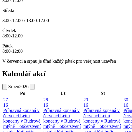
8:00-12.00
Středa
8:00-12.00 / 13.00-17.00
Čtvrtek
8:00-12.00
Pátek
8:00-12:00
V červenci a srpnu je úřad každý pátek pro veřejnost uzavřen
Kalendář akcí
Srpen
2026
Po
Út
St
27
28
29
30
16
16
16
16
Přípravná kopaná v
Přípravná kopaná v
Přípravná kopaná v
Příp
červenci
Letní
červenci
Letní
červenci
Letní
červ
koncerty v Rudrově
koncerty v Rudrově
koncerty v Rudrově
konc
mlýně – občerstvení
mlýně – občerstvení
mlýně – občerstvení
mlýn
v srdci Ratibořic
v srdci Ratibořic
v srdci Ratibořic
v sr