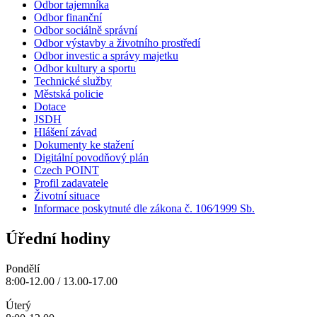
Odbor tajemníka
Odbor finanční
Odbor sociálně správní
Odbor výstavby a životního prostředí
Odbor investic a správy majetku
Odbor kultury a sportu
Technické služby
Městská policie
Dotace
JSDH
Hlášení závad
Dokumenty ke stažení
Digitální povodňový plán
Czech POINT
Profil zadavatele
Životní situace
Informace poskytnuté dle zákona č. 106⁄1999 Sb.
Úřední hodiny
Pondělí
8:00-12.00 / 13.00-17.00
Úterý