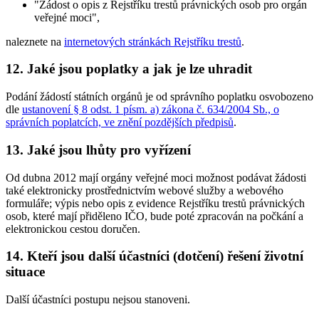
"Žádost o opis z Rejstříku trestů právnických osob pro orgán
veřejné moci",
naleznete na
internetových stránkách Rejstříku trestů
.
12. Jaké jsou poplatky a jak je lze uhradit
Podání žádostí státních orgánů je od správního poplatku osvobozeno
dle
ustanovení § 8 odst. 1 písm. a) zákona č. 634/2004 Sb., o
správních poplatcích, ve znění pozdějších předpisů
.
13. Jaké jsou lhůty pro vyřízení
Od dubna 2012 mají orgány veřejné moci možnost podávat žádosti
také elektronicky prostřednictvím webové služby a webového
formuláře; výpis nebo opis z evidence Rejstříku trestů právnických
osob, které mají přiděleno IČO, bude poté zpracován na počkání a
elektronickou cestou doručen.
14. Kteří jsou další účastníci (dotčení) řešení životní
situace
Další účastníci postupu nejsou stanoveni.