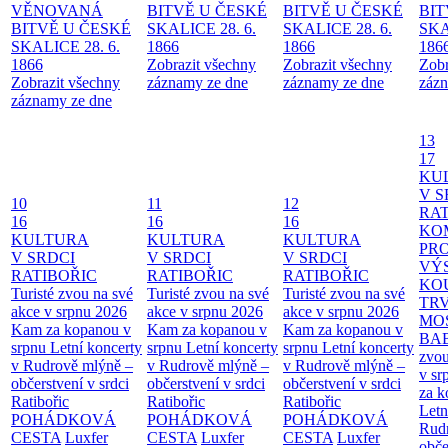
VĚNOVANÁ
BITVĚ U ČESKÉ
BITVĚ U ČESKÉ
BIT
BITVĚ U ČESKÉ
SKALICE 28. 6.
SKALICE 28. 6.
SKA
SKALICE 28. 6.
1866
1866
186
1866
Zobrazit všechny
Zobrazit všechny
Zobr
Zobrazit všechny
záznamy ze dne
záznamy ze dne
zázn
záznamy ze dne
13
17
KU
V S
10
11
12
RAT
16
16
16
KO
KULTURA
KULTURA
KULTURA
PR
V SRDCI
V SRDCI
V SRDCI
VÝ
RATIBOŘIC
RATIBOŘIC
RATIBOŘIC
KO
Turisté zvou na své
Turisté zvou na své
Turisté zvou na své
TR
akce v srpnu 2026
akce v srpnu 2026
akce v srpnu 2026
MO
Kam za kopanou v
Kam za kopanou v
Kam za kopanou v
BA
srpnu
Letní koncerty
srpnu
Letní koncerty
srpnu
Letní koncerty
zvou
v Rudrově mlýně –
v Rudrově mlýně –
v Rudrově mlýně –
v sr
občerstvení v srdci
občerstvení v srdci
občerstvení v srdci
za k
Ratibořic
Ratibořic
Ratibořic
Letn
POHÁDKOVÁ
POHÁDKOVÁ
POHÁDKOVÁ
Rud
CESTA
Luxfer
CESTA
Luxfer
CESTA
Luxfer
obče