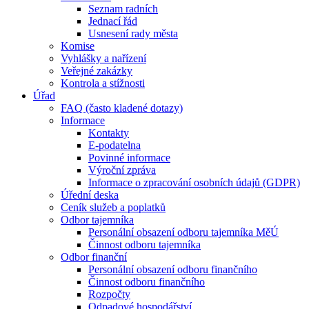
Seznam radních
Jednací řád
Usnesení rady města
Komise
Vyhlášky a nařízení
Veřejné zakázky
Kontrola a stížnosti
Úřad
FAQ (často kladené dotazy)
Informace
Kontakty
E-podatelna
Povinné informace
Výroční zpráva
Informace o zpracování osobních údajů (GDPR)
Úřední deska
Ceník služeb a poplatků
Odbor tajemníka
Personální obsazení odboru tajemníka MěÚ
Činnost odboru tajemníka
Odbor finanční
Personální obsazení odboru finančního
Činnost odboru finančního
Rozpočty
Odpadové hospodářství