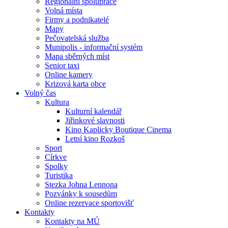
Regionální spolupráce
Volná místa
Firmy a podnikatelé
Mapy
Pečovatelská služba
Munipolis - informační systém
Mapa sběrných míst
Senior taxi
Online kamery
Krizová karta obce
Volný čas
Kultura
Kulturní kalendář
Jiřinkové slavnosti
Kino Kaplicky Boutique Cinema
Letní kino Rozkoš
Sport
Církve
Spolky
Turistika
Stezka Johna Lennona
Pozvánky k sousedům
Online rezervace sportovišť
Kontakty
Kontakty na MÚ