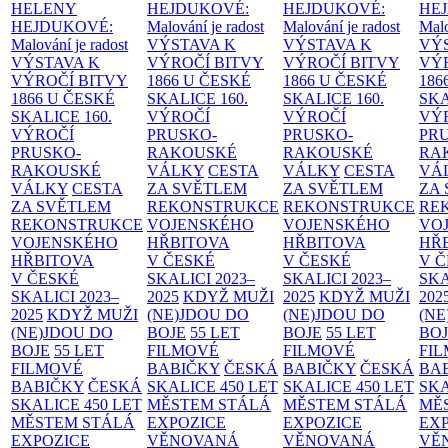
HELENY
HEJDUKOVÉ:
HEJDUKOVÉ:
HE
HEJDUKOVÉ:
Malování je radost
Malování je radost
Malo
Malování je radost
VÝSTAVA K
VÝSTAVA K
VÝ
VÝSTAVA K
VÝROČÍ BITVY
VÝROČÍ BITVY
VÝ
VÝROČÍ BITVY
1866 U ČESKÉ
1866 U ČESKÉ
186
1866 U ČESKÉ
SKALICE
160.
SKALICE
160.
SK
SKALICE
160.
VÝROČÍ
VÝROČÍ
VÝ
VÝROČÍ
PRUSKO-
PRUSKO-
PR
PRUSKO-
RAKOUSKÉ
RAKOUSKÉ
RA
RAKOUSKÉ
VÁLKY
CESTA
VÁLKY
CESTA
VÁ
VÁLKY
CESTA
ZA SVĚTLEM
ZA SVĚTLEM
ZA
ZA SVĚTLEM
REKONSTRUKCE
REKONSTRUKCE
RE
REKONSTRUKCE
VOJENSKÉHO
VOJENSKÉHO
VO
VOJENSKÉHO
HŘBITOVA
HŘBITOVA
HŘ
HŘBITOVA
V ČESKÉ
V ČESKÉ
V 
V ČESKÉ
SKALICI 2023–
SKALICI 2023–
SKA
SKALICI 2023–
2025
KDYŽ MUŽI
2025
KDYŽ MUŽI
202
2025
KDYŽ MUŽI
(NE)JDOU DO
(NE)JDOU DO
(NE
(NE)JDOU DO
BOJE
55 LET
BOJE
55 LET
BO
BOJE
55 LET
FILMOVÉ
FILMOVÉ
FI
FILMOVÉ
BABIČKY
ČESKÁ
BABIČKY
ČESKÁ
BA
BABIČKY
ČESKÁ
SKALICE 450 LET
SKALICE 450 LET
SKA
SKALICE 450 LET
MĚSTEM
STÁLÁ
MĚSTEM
STÁLÁ
MĚ
MĚSTEM
STÁLÁ
EXPOZICE
EXPOZICE
EX
EXPOZICE
VĚNOVANÁ
VĚNOVANÁ
VĚ