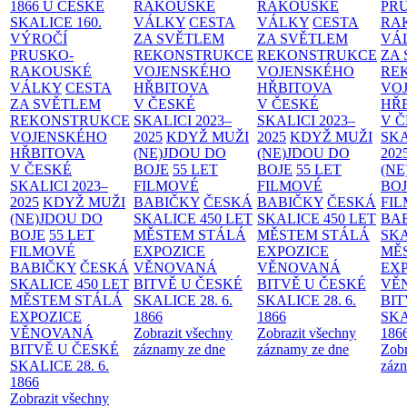
1866 U ČESKÉ
RAKOUSKÉ
RAKOUSKÉ
PR
SKALICE
160.
VÁLKY
CESTA
VÁLKY
CESTA
RA
VÝROČÍ
ZA SVĚTLEM
ZA SVĚTLEM
VÁ
PRUSKO-
REKONSTRUKCE
REKONSTRUKCE
ZA
RAKOUSKÉ
VOJENSKÉHO
VOJENSKÉHO
RE
VÁLKY
CESTA
HŘBITOVA
HŘBITOVA
VO
ZA SVĚTLEM
V ČESKÉ
V ČESKÉ
HŘ
REKONSTRUKCE
SKALICI 2023–
SKALICI 2023–
V 
VOJENSKÉHO
2025
KDYŽ MUŽI
2025
KDYŽ MUŽI
SKA
HŘBITOVA
(NE)JDOU DO
(NE)JDOU DO
202
V ČESKÉ
BOJE
55 LET
BOJE
55 LET
(NE
SKALICI 2023–
FILMOVÉ
FILMOVÉ
BO
2025
KDYŽ MUŽI
BABIČKY
ČESKÁ
BABIČKY
ČESKÁ
FI
(NE)JDOU DO
SKALICE 450 LET
SKALICE 450 LET
BA
BOJE
55 LET
MĚSTEM
STÁLÁ
MĚSTEM
STÁLÁ
SKA
FILMOVÉ
EXPOZICE
EXPOZICE
MĚ
BABIČKY
ČESKÁ
VĚNOVANÁ
VĚNOVANÁ
EX
SKALICE 450 LET
BITVĚ U ČESKÉ
BITVĚ U ČESKÉ
VĚ
MĚSTEM
STÁLÁ
SKALICE 28. 6.
SKALICE 28. 6.
BIT
EXPOZICE
1866
1866
SKA
VĚNOVANÁ
Zobrazit všechny
Zobrazit všechny
186
BITVĚ U ČESKÉ
záznamy ze dne
záznamy ze dne
Zobr
SKALICE 28. 6.
zázn
1866
Zobrazit všechny