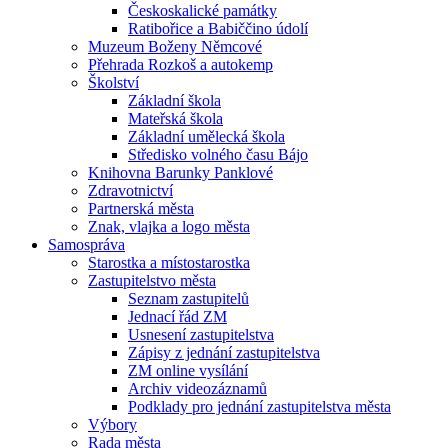
Českoskalické památky
Ratibořice a Babiččino údolí
Muzeum Boženy Němcové
Přehrada Rozkoš a autokemp
Školství
Základní škola
Mateřská škola
Základní umělecká škola
Středisko volného času Bájo
Knihovna Barunky Panklové
Zdravotnictví
Partnerská města
Znak, vlajka a logo města
Samospráva
Starostka a místostarostka
Zastupitelstvo města
Seznam zastupitelů
Jednací řád ZM
Usnesení zastupitelstva
Zápisy z jednání zastupitelstva
ZM online vysílání
Archiv videozáznamů
Podklady pro jednání zastupitelstva města
Výbory
Rada města