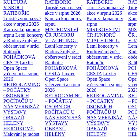
KULTURA
RATIBOŘIC
RATIBOŘIC
RAT
V SRDCI
Turisté zvou na své
Turisté zvou na své
Turi
RATIBOŘIC
akce v srpnu 2026
akce v srpnu 2026
akce
Turisté zvou na své
Kam za kopanou v
Kam za kopanou v
Kam
akce v srpnu 2026
srpnu
srpnu
srpn
Kam za kopanou v
MISTROVSTVÍ
MISTROVSTVÍ
MI
srpnu
Letní koncerty
ČR JUNIORŮ
ČR JUNIORŮ
ČR 
v Rudrově mlýně –
V JACHTINGU
V JACHTINGU
V 
občerstvení v srdci
Letní koncerty v
Letní koncerty v
Letn
Ratibořic
Rudrově mlýně –
Rudrově mlýně –
Rud
POHÁDKOVÁ
občerstvení v srdci
občerstvení v srdci
obče
CESTA
Luxfer
Ratibořic
Ratibořic
Rati
Open Space
POHÁDKOVÁ
POHÁDKOVÁ
PO
v červenci a srpnu
CESTA
Luxfer
CESTA
Luxfer
CE
2026
Open Space
Open Space
Ope
RETROGAMING
v červenci a srpnu
v červenci a srpnu
v če
– POČÁTKY
2026
2026
202
OSOBNÍCH
RETROGAMING
RETROGAMING
RE
POČÍTAČŮ U
– POČÁTKY
– POČÁTKY
– 
NÁS
VERNISÁŽ
OSOBNÍCH
OSOBNÍCH
OS
VÝSTAVY
POČÍTAČŮ U
POČÍTAČŮ U
PO
OBRAZŮ
NÁS
VERNISÁŽ
NÁS
VERNISÁŽ
NÁ
HELENY
VÝSTAVY
VÝSTAVY
VÝ
HEJDUKOVÉ:
OBRAZŮ
OBRAZŮ
OB
Malování je radost
HELENY
HELENY
HE