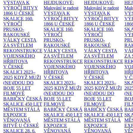
VÝSTAVA K
HEJDUKOVÉ:
HEJDUKOVÉ:
HE
VÝROČÍ BITVY
Malování je radost
Malování je radost
Malo
1866 U ČESKÉ
VÝSTAVA K
VÝSTAVA K
VÝ
SKALICE
160.
VÝROČÍ BITVY
VÝROČÍ BITVY
VÝ
VÝROČÍ
1866 U ČESKÉ
1866 U ČESKÉ
186
PRUSKO-
SKALICE
160.
SKALICE
160.
SK
RAKOUSKÉ
VÝROČÍ
VÝROČÍ
VÝ
VÁLKY
CESTA
PRUSKO-
PRUSKO-
PR
ZA SVĚTLEM
RAKOUSKÉ
RAKOUSKÉ
RA
REKONSTRUKCE
VÁLKY
CESTA
VÁLKY
CESTA
VÁ
VOJENSKÉHO
ZA SVĚTLEM
ZA SVĚTLEM
ZA
HŘBITOVA
REKONSTRUKCE
REKONSTRUKCE
RE
V ČESKÉ
VOJENSKÉHO
VOJENSKÉHO
VO
SKALICI 2023–
HŘBITOVA
HŘBITOVA
HŘ
2025
KDYŽ MUŽI
V ČESKÉ
V ČESKÉ
V 
(NE)JDOU DO
SKALICI 2023–
SKALICI 2023–
SKA
BOJE
55 LET
2025
KDYŽ MUŽI
2025
KDYŽ MUŽI
202
FILMOVÉ
(NE)JDOU DO
(NE)JDOU DO
(NE
BABIČKY
ČESKÁ
BOJE
55 LET
BOJE
55 LET
BO
SKALICE 450 LET
FILMOVÉ
FILMOVÉ
FI
MĚSTEM
STÁLÁ
BABIČKY
ČESKÁ
BABIČKY
ČESKÁ
BA
EXPOZICE
SKALICE 450 LET
SKALICE 450 LET
SKA
VĚNOVANÁ
MĚSTEM
STÁLÁ
MĚSTEM
STÁLÁ
MĚ
BITVĚ U ČESKÉ
EXPOZICE
EXPOZICE
EX
SKALICE 28. 6.
VĚNOVANÁ
VĚNOVANÁ
VĚ