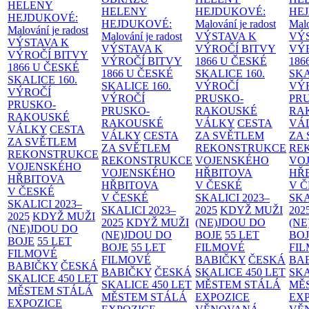
HELENY
HELENY
HEJDUKOVÉ:
HE
HEJDUKOVÉ:
HEJDUKOVÉ:
Malování je radost
Malo
Malování je radost
Malování je radost
VÝSTAVA K
VÝ
VÝSTAVA K
VÝSTAVA K
VÝROČÍ BITVY
VÝ
VÝROČÍ BITVY
VÝROČÍ BITVY
1866 U ČESKÉ
186
1866 U ČESKÉ
1866 U ČESKÉ
SKALICE
160.
SK
SKALICE
160.
SKALICE
160.
VÝROČÍ
VÝ
VÝROČÍ
VÝROČÍ
PRUSKO-
PR
PRUSKO-
PRUSKO-
RAKOUSKÉ
RA
RAKOUSKÉ
RAKOUSKÉ
VÁLKY
CESTA
VÁ
VÁLKY
CESTA
VÁLKY
CESTA
ZA SVĚTLEM
ZA
ZA SVĚTLEM
ZA SVĚTLEM
REKONSTRUKCE
RE
REKONSTRUKCE
REKONSTRUKCE
VOJENSKÉHO
VO
VOJENSKÉHO
VOJENSKÉHO
HŘBITOVA
HŘ
HŘBITOVA
HŘBITOVA
V ČESKÉ
V 
V ČESKÉ
V ČESKÉ
SKALICI 2023–
SKA
SKALICI 2023–
SKALICI 2023–
2025
KDYŽ MUŽI
202
2025
KDYŽ MUŽI
2025
KDYŽ MUŽI
(NE)JDOU DO
(NE
(NE)JDOU DO
(NE)JDOU DO
BOJE
55 LET
BO
BOJE
55 LET
BOJE
55 LET
FILMOVÉ
FI
FILMOVÉ
FILMOVÉ
BABIČKY
ČESKÁ
BA
BABIČKY
ČESKÁ
BABIČKY
ČESKÁ
SKALICE 450 LET
SKA
SKALICE 450 LET
SKALICE 450 LET
MĚSTEM
STÁLÁ
MĚ
MĚSTEM
STÁLÁ
MĚSTEM
STÁLÁ
EXPOZICE
EX
EXPOZICE