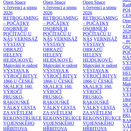
Open Space
Open Space
Open Space
Rati
v červenci a srpnu
v červenci a srpnu
v červenci a srpnu
PO
2026
2026
2026
CE
RETROGAMING
RETROGAMING
RETROGAMING
Ope
– POČÁTKY
– POČÁTKY
– POČÁTKY
v če
OSOBNÍCH
OSOBNÍCH
OSOBNÍCH
202
POČÍTAČŮ U
POČÍTAČŮ U
POČÍTAČŮ U
RE
NÁS
VERNISÁŽ
NÁS
VERNISÁŽ
NÁS
VERNISÁŽ
– 
VÝSTAVY
VÝSTAVY
VÝSTAVY
OS
OBRAZŮ
OBRAZŮ
OBRAZŮ
PO
HELENY
HELENY
HELENY
NÁ
HEJDUKOVÉ:
HEJDUKOVÉ:
HEJDUKOVÉ:
VÝ
Malování je radost
Malování je radost
Malování je radost
OB
VÝSTAVA K
VÝSTAVA K
VÝSTAVA K
HE
VÝROČÍ BITVY
VÝROČÍ BITVY
VÝROČÍ BITVY
HE
1866 U ČESKÉ
1866 U ČESKÉ
1866 U ČESKÉ
Malo
SKALICE
160.
SKALICE
160.
SKALICE
160.
VÝ
VÝROČÍ
VÝROČÍ
VÝROČÍ
VÝ
PRUSKO-
PRUSKO-
PRUSKO-
186
RAKOUSKÉ
RAKOUSKÉ
RAKOUSKÉ
SK
VÁLKY
CESTA
VÁLKY
CESTA
VÁLKY
CESTA
VÝ
ZA SVĚTLEM
ZA SVĚTLEM
ZA SVĚTLEM
PR
REKONSTRUKCE
REKONSTRUKCE
REKONSTRUKCE
RA
VOJENSKÉHO
VOJENSKÉHO
VOJENSKÉHO
VÁ
HŘBITOVA
HŘBITOVA
HŘBITOVA