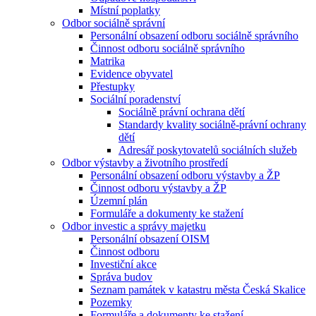
Místní poplatky
Odbor sociálně správní
Personální obsazení odboru sociálně správního
Činnost odboru sociálně správního
Matrika
Evidence obyvatel
Přestupky
Sociální poradenství
Sociálně právní ochrana dětí
Standardy kvality sociálně-právní ochrany
dětí
Adresář poskytovatelů sociálních služeb
Odbor výstavby a životního prostředí
Personální obsazení odboru výstavby a ŽP
Činnost odboru výstavby a ŽP
Územní plán
Formuláře a dokumenty ke stažení
Odbor investic a správy majetku
Personální obsazení OISM
Činnost odboru
Investiční akce
Správa budov
Seznam památek v katastru města Česká Skalice
Pozemky
Formuláře a dokumenty ke stažení