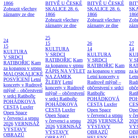
1866
BITVĚ U ČESKÉ
BITVĚ U ČESKÉ
BIT
Zobrazit všechny
SKALICE 28. 6.
SKALICE 28. 6.
SKA
záznamy ze dne
1866
1866
186
Zobrazit všechny
Zobrazit všechny
Zobr
záznamy ze dne
záznamy ze dne
zázn
25
24
15
26
27
15
KULTURA
14
14
KULTURA
V SRDCI
KULTURA
KU
V SRDCI
RATIBOŘIC
Kam
V SRDCI
V S
RATIBOŘIC
Kam
za kopanou v srpnu
RATIBOŘIC
Kam
RAT
za kopanou v srpnu
ZÁPIS NA VÝLET
za kopanou v srpnu
za k
MALOSKALICKÉ
NA ZÁMEK
Letní koncerty v
Letn
POSVÍCENÍ
Letní
ŽLEBY
Letní
Rudrově mlýně –
Rud
koncerty v Rudrově
koncerty v Rudrově
občerstvení v srdci
obče
mlýně – občerstvení
mlýně – občerstvení
Ratibořic
Rati
v srdci Ratibořic
v srdci Ratibořic
POHÁDKOVÁ
PO
POHÁDKOVÁ
POHÁDKOVÁ
CESTA
Luxfer
CE
CESTA
Luxfer
CESTA
Luxfer
Open Space
Ope
Open Space
Open Space
v červenci a srpnu
v če
v červenci a srpnu
v červenci a srpnu
2026
VERNISÁŽ
202
2026
VERNISÁŽ
2026
VERNISÁŽ
VÝSTAVY
VÝ
VÝSTAVY
VÝSTAVY
OBRAZŮ
OB
OBRAZŮ
OBRAZŮ
HELENY
HE