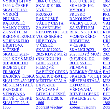
VÝROČÍ BITVY
1866 U ČESKÉ
1866 U ČESKÉ
186
1866 U ČESKÉ
SKALICE
160.
SKALICE
160.
SK
SKALICE
160.
VÝROČÍ
VÝROČÍ
VÝ
VÝROČÍ
PRUSKO-
PRUSKO-
PR
PRUSKO-
RAKOUSKÉ
RAKOUSKÉ
RA
RAKOUSKÉ
VÁLKY
CESTA
VÁLKY
CESTA
VÁ
VÁLKY
CESTA
ZA SVĚTLEM
ZA SVĚTLEM
ZA
ZA SVĚTLEM
REKONSTRUKCE
REKONSTRUKCE
RE
REKONSTRUKCE
VOJENSKÉHO
VOJENSKÉHO
VO
VOJENSKÉHO
HŘBITOVA
HŘBITOVA
HŘ
HŘBITOVA
V ČESKÉ
V ČESKÉ
V 
V ČESKÉ
SKALICI 2023–
SKALICI 2023–
SKA
SKALICI 2023–
2025
KDYŽ MUŽI
2025
KDYŽ MUŽI
202
2025
KDYŽ MUŽI
(NE)JDOU DO
(NE)JDOU DO
(NE
(NE)JDOU DO
BOJE
55 LET
BOJE
55 LET
BO
BOJE
55 LET
FILMOVÉ
FILMOVÉ
FI
FILMOVÉ
BABIČKY
ČESKÁ
BABIČKY
ČESKÁ
BA
BABIČKY
ČESKÁ
SKALICE 450 LET
SKALICE 450 LET
SKA
SKALICE 450 LET
MĚSTEM
STÁLÁ
MĚSTEM
STÁLÁ
MĚ
MĚSTEM
STÁLÁ
EXPOZICE
EXPOZICE
EX
EXPOZICE
VĚNOVANÁ
VĚNOVANÁ
VĚ
VĚNOVANÁ
BITVĚ U ČESKÉ
BITVĚ U ČESKÉ
BIT
BITVĚ U ČESKÉ
SKALICE 28. 6.
SKALICE 28. 6.
SKA
SKALICE 28. 6.
1866
1866
186
1866
Zobrazit všechny
Zobrazit všechny
Zobr