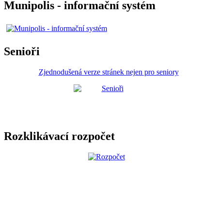
Munipolis - informační systém
Senioři
Zjednodušená verze stránek nejen pro seniory
Rozklikávací rozpočet