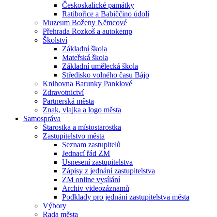
Českoskalické památky
Ratibořice a Babiččino údolí
Muzeum Boženy Němcové
Přehrada Rozkoš a autokemp
Školství
Základní škola
Mateřská škola
Základní umělecká škola
Středisko volného času Bájo
Knihovna Barunky Panklové
Zdravotnictví
Partnerská města
Znak, vlajka a logo města
Samospráva
Starostka a místostarostka
Zastupitelstvo města
Seznam zastupitelů
Jednací řád ZM
Usnesení zastupitelstva
Zápisy z jednání zastupitelstva
ZM online vysílání
Archiv videozáznamů
Podklady pro jednání zastupitelstva města
Výbory
Rada města