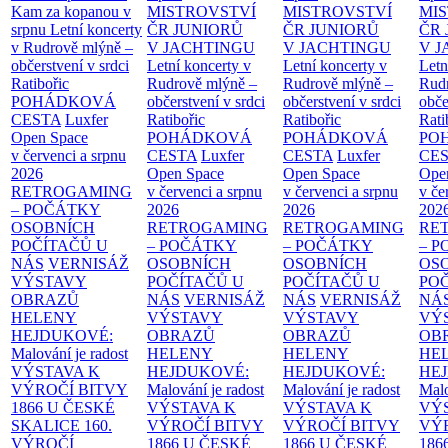
Kam za kopanou v
MISTROVSTVÍ
MISTROVSTVÍ
MI
srpnu
Letní koncerty
ČR JUNIORŮ
ČR JUNIORŮ
ČR 
v Rudrově mlýně –
V JACHTINGU
V JACHTINGU
V 
občerstvení v srdci
Letní koncerty v
Letní koncerty v
Letn
Ratibořic
Rudrově mlýně –
Rudrově mlýně –
Rud
POHÁDKOVÁ
občerstvení v srdci
občerstvení v srdci
obče
CESTA
Luxfer
Ratibořic
Ratibořic
Rati
Open Space
POHÁDKOVÁ
POHÁDKOVÁ
PO
v červenci a srpnu
CESTA
Luxfer
CESTA
Luxfer
CE
2026
Open Space
Open Space
Ope
RETROGAMING
v červenci a srpnu
v červenci a srpnu
v če
– POČÁTKY
2026
2026
202
OSOBNÍCH
RETROGAMING
RETROGAMING
RE
POČÍTAČŮ U
– POČÁTKY
– POČÁTKY
– 
NÁS
VERNISÁŽ
OSOBNÍCH
OSOBNÍCH
OS
VÝSTAVY
POČÍTAČŮ U
POČÍTAČŮ U
PO
OBRAZŮ
NÁS
VERNISÁŽ
NÁS
VERNISÁŽ
NÁ
HELENY
VÝSTAVY
VÝSTAVY
VÝ
HEJDUKOVÉ:
OBRAZŮ
OBRAZŮ
OB
Malování je radost
HELENY
HELENY
HE
VÝSTAVA K
HEJDUKOVÉ:
HEJDUKOVÉ:
HE
VÝROČÍ BITVY
Malování je radost
Malování je radost
Malo
1866 U ČESKÉ
VÝSTAVA K
VÝSTAVA K
VÝ
SKALICE
160.
VÝROČÍ BITVY
VÝROČÍ BITVY
VÝ
VÝROČÍ
1866 U ČESKÉ
1866 U ČESKÉ
186