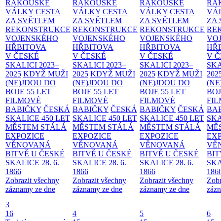
RAKOUSKÉ
RAKOUSKÉ
RAKOUSKÉ
RA
VÁLKY
CESTA
VÁLKY
CESTA
VÁLKY
CESTA
VÁ
ZA SVĚTLEM
ZA SVĚTLEM
ZA SVĚTLEM
ZA
REKONSTRUKCE
REKONSTRUKCE
REKONSTRUKCE
RE
VOJENSKÉHO
VOJENSKÉHO
VOJENSKÉHO
VO
HŘBITOVA
HŘBITOVA
HŘBITOVA
HŘ
V ČESKÉ
V ČESKÉ
V ČESKÉ
V 
SKALICI 2023–
SKALICI 2023–
SKALICI 2023–
SKA
2025
KDYŽ MUŽI
2025
KDYŽ MUŽI
2025
KDYŽ MUŽI
202
(NE)JDOU DO
(NE)JDOU DO
(NE)JDOU DO
(NE
BOJE
55 LET
BOJE
55 LET
BOJE
55 LET
BO
FILMOVÉ
FILMOVÉ
FILMOVÉ
FI
BABIČKY
ČESKÁ
BABIČKY
ČESKÁ
BABIČKY
ČESKÁ
BA
SKALICE 450 LET
SKALICE 450 LET
SKALICE 450 LET
SKA
MĚSTEM
STÁLÁ
MĚSTEM
STÁLÁ
MĚSTEM
STÁLÁ
MĚ
EXPOZICE
EXPOZICE
EXPOZICE
EX
VĚNOVANÁ
VĚNOVANÁ
VĚNOVANÁ
VĚ
BITVĚ U ČESKÉ
BITVĚ U ČESKÉ
BITVĚ U ČESKÉ
BIT
SKALICE 28. 6.
SKALICE 28. 6.
SKALICE 28. 6.
SKA
1866
1866
1866
186
Zobrazit všechny
Zobrazit všechny
Zobrazit všechny
Zobr
záznamy ze dne
záznamy ze dne
záznamy ze dne
zázn
3
16
4
5
6