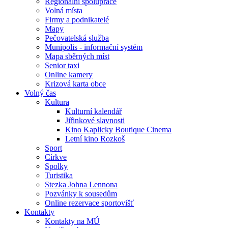
Regionální spolupráce
Volná místa
Firmy a podnikatelé
Mapy
Pečovatelská služba
Munipolis - informační systém
Mapa sběrných míst
Senior taxi
Online kamery
Krizová karta obce
Volný čas
Kultura
Kulturní kalendář
Jiřinkové slavnosti
Kino Kaplicky Boutique Cinema
Letní kino Rozkoš
Sport
Církve
Spolky
Turistika
Stezka Johna Lennona
Pozvánky k sousedům
Online rezervace sportovišť
Kontakty
Kontakty na MÚ