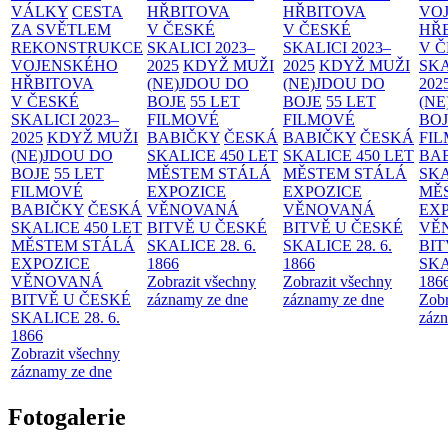
VÁLKY
CESTA
HŘBITOVA
HŘBITOVA
VO
ZA SVĚTLEM
V ČESKÉ
V ČESKÉ
HŘ
REKONSTRUKCE
SKALICI 2023–
SKALICI 2023–
V 
VOJENSKÉHO
2025
KDYŽ MUŽI
2025
KDYŽ MUŽI
SKA
HŘBITOVA
(NE)JDOU DO
(NE)JDOU DO
202
V ČESKÉ
BOJE
55 LET
BOJE
55 LET
(NE
SKALICI 2023–
FILMOVÉ
FILMOVÉ
BO
2025
KDYŽ MUŽI
BABIČKY
ČESKÁ
BABIČKY
ČESKÁ
FI
(NE)JDOU DO
SKALICE 450 LET
SKALICE 450 LET
BA
BOJE
55 LET
MĚSTEM
STÁLÁ
MĚSTEM
STÁLÁ
SKA
FILMOVÉ
EXPOZICE
EXPOZICE
MĚ
BABIČKY
ČESKÁ
VĚNOVANÁ
VĚNOVANÁ
EX
SKALICE 450 LET
BITVĚ U ČESKÉ
BITVĚ U ČESKÉ
VĚ
MĚSTEM
STÁLÁ
SKALICE 28. 6.
SKALICE 28. 6.
BIT
EXPOZICE
1866
1866
SKA
VĚNOVANÁ
Zobrazit všechny
Zobrazit všechny
186
BITVĚ U ČESKÉ
záznamy ze dne
záznamy ze dne
Zobr
SKALICE 28. 6.
zázn
1866
Zobrazit všechny
záznamy ze dne
Fotogalerie