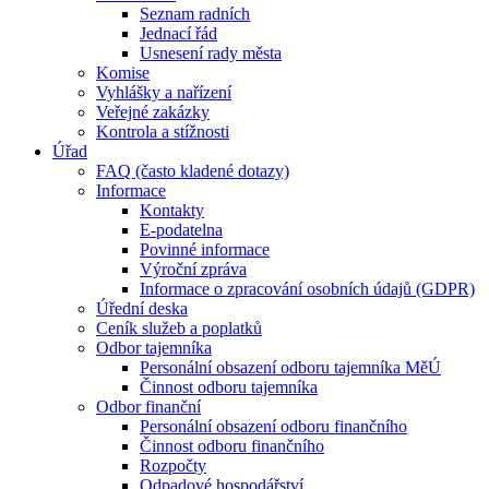
Seznam radních
Jednací řád
Usnesení rady města
Komise
Vyhlášky a nařízení
Veřejné zakázky
Kontrola a stížnosti
Úřad
FAQ (často kladené dotazy)
Informace
Kontakty
E-podatelna
Povinné informace
Výroční zpráva
Informace o zpracování osobních údajů (GDPR)
Úřední deska
Ceník služeb a poplatků
Odbor tajemníka
Personální obsazení odboru tajemníka MěÚ
Činnost odboru tajemníka
Odbor finanční
Personální obsazení odboru finančního
Činnost odboru finančního
Rozpočty
Odpadové hospodářství