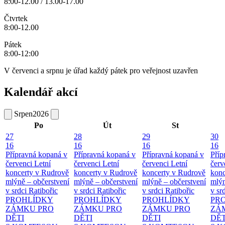
8:00-12.00 / 13.00-17.00
Čtvrtek
8:00-12.00
Pátek
8:00-12:00
V červenci a srpnu je úřad každý pátek pro veřejnost uzavřen
Kalendář akcí
Srpen
2026
Po
Út
St
27
28
29
30
16
16
16
16
Přípravná kopaná v
Přípravná kopaná v
Přípravná kopaná v
Příp
červenci
Letní
červenci
Letní
červenci
Letní
červ
koncerty v Rudrově
koncerty v Rudrově
koncerty v Rudrově
konc
mlýně – občerstvení
mlýně – občerstvení
mlýně – občerstvení
mlýn
v srdci Ratibořic
v srdci Ratibořic
v srdci Ratibořic
v sr
PROHLÍDKY
PROHLÍDKY
PROHLÍDKY
PR
ZÁMKU PRO
ZÁMKU PRO
ZÁMKU PRO
ZÁ
DĚTI
DĚTI
DĚTI
DĚT