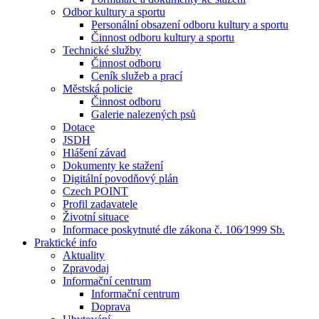
Odbor kultury a sportu
Personální obsazení odboru kultury a sportu
Činnost odboru kultury a sportu
Technické služby
Činnost odboru
Ceník služeb a prací
Městská policie
Činnost odboru
Galerie nalezených psů
Dotace
JSDH
Hlášení závad
Dokumenty ke stažení
Digitální povodňový plán
Czech POINT
Profil zadavatele
Životní situace
Informace poskytnuté dle zákona č. 106⁄1999 Sb.
Praktické info
Aktuality
Zpravodaj
Informační centrum
Informační centrum
Doprava