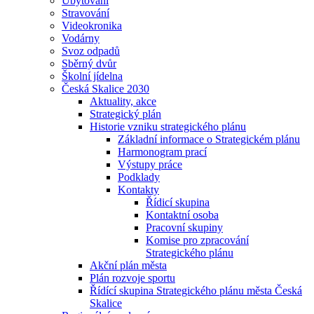
Ubytování
Stravování
Videokronika
Vodárny
Svoz odpadů
Sběrný dvůr
Školní jídelna
Česká Skalice 2030
Aktuality, akce
Strategický plán
Historie vzniku strategického plánu
Základní informace o Strategickém plánu
Harmonogram prací
Výstupy práce
Podklady
Kontakty
Řídicí skupina
Kontaktní osoba
Pracovní skupiny
Komise pro zpracování
Strategického plánu
Akční plán města
Plán rozvoje sportu
Řídící skupina Strategického plánu města Česká
Skalice