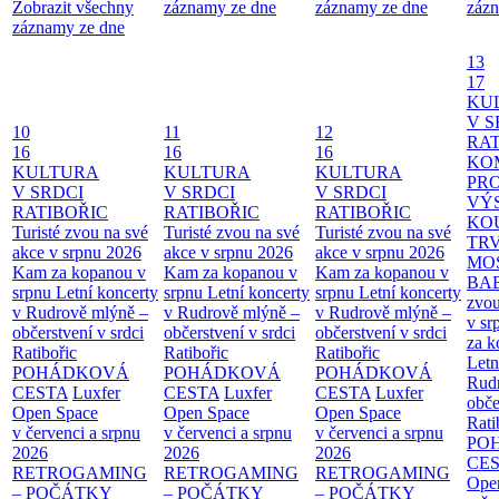
Zobrazit všechny
záznamy ze dne
záznamy ze dne
zázn
záznamy ze dne
13
17
KU
V S
10
11
12
RAT
16
16
16
KO
KULTURA
KULTURA
KULTURA
PR
V SRDCI
V SRDCI
V SRDCI
VÝ
RATIBOŘIC
RATIBOŘIC
RATIBOŘIC
KO
Turisté zvou na své
Turisté zvou na své
Turisté zvou na své
TR
akce v srpnu 2026
akce v srpnu 2026
akce v srpnu 2026
MO
Kam za kopanou v
Kam za kopanou v
Kam za kopanou v
BA
srpnu
Letní koncerty
srpnu
Letní koncerty
srpnu
Letní koncerty
zvou
v Rudrově mlýně –
v Rudrově mlýně –
v Rudrově mlýně –
v sr
občerstvení v srdci
občerstvení v srdci
občerstvení v srdci
za k
Ratibořic
Ratibořic
Ratibořic
Letn
POHÁDKOVÁ
POHÁDKOVÁ
POHÁDKOVÁ
Rud
CESTA
Luxfer
CESTA
Luxfer
CESTA
Luxfer
obče
Open Space
Open Space
Open Space
Rati
v červenci a srpnu
v červenci a srpnu
v červenci a srpnu
PO
2026
2026
2026
CE
RETROGAMING
RETROGAMING
RETROGAMING
Ope
– POČÁTKY
– POČÁTKY
– POČÁTKY