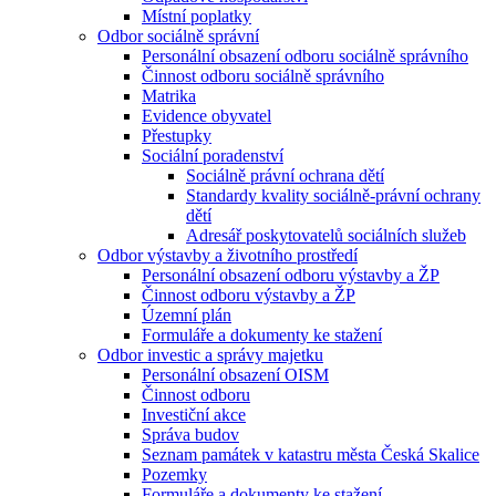
Místní poplatky
Odbor sociálně správní
Personální obsazení odboru sociálně správního
Činnost odboru sociálně správního
Matrika
Evidence obyvatel
Přestupky
Sociální poradenství
Sociálně právní ochrana dětí
Standardy kvality sociálně-právní ochrany
dětí
Adresář poskytovatelů sociálních služeb
Odbor výstavby a životního prostředí
Personální obsazení odboru výstavby a ŽP
Činnost odboru výstavby a ŽP
Územní plán
Formuláře a dokumenty ke stažení
Odbor investic a správy majetku
Personální obsazení OISM
Činnost odboru
Investiční akce
Správa budov
Seznam památek v katastru města Česká Skalice
Pozemky
Formuláře a dokumenty ke stažení