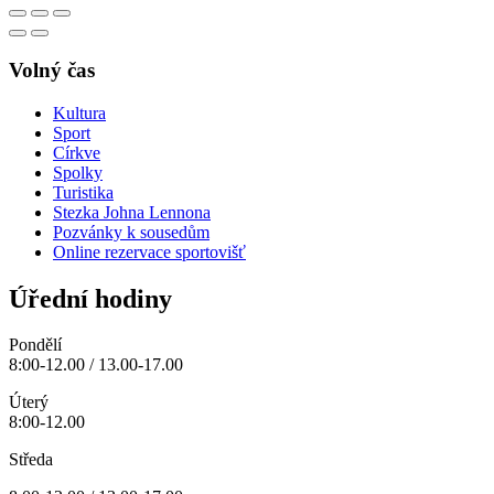
Volný čas
Kultura
Sport
Církve
Spolky
Turistika
Stezka Johna Lennona
Pozvánky k sousedům
Online rezervace sportovišť
Úřední hodiny
Pondělí
8:00-12.00 / 13.00-17.00
Úterý
8:00-12.00
Středa