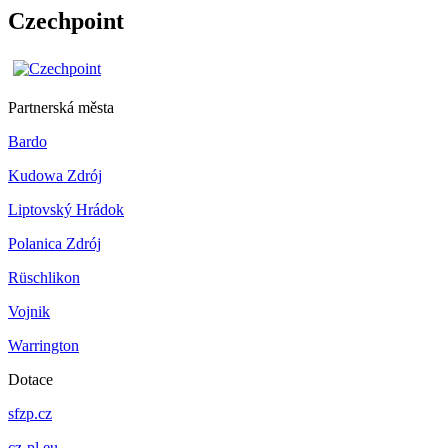
Czechpoint
Partnerská města
Bardo
Kudowa Zdrój
Liptovský Hrádok
Polanica Zdrój
Rüschlikon
Vojnik
Warrington
Dotace
sfzp.cz
cz-pl.eu