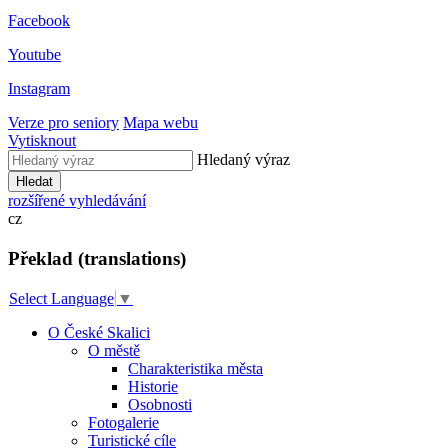
Facebook
Youtube
Instagram
Verze pro seniory
Mapa webu
Vytisknout
Hledaný výraz
Hledat
rozšířené vyhledávání
cz
Překlad (translations)
Select Language
▼
O České Skalici
O městě
Charakteristika města
Historie
Osobnosti
Fotogalerie
Turistické cíle