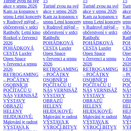
Turisté zvou na své
15
15
15
akce v srpnu 2026
Turisté zvou na své
Turisté zvou na své
Turi
Kam za kopanou v
akce v srpnu 2026
akce v srpnu 2026
akce
srpnu
Letní koncerty
Kam za kopanou v
Kam za kopanou v
Kam
v Rudrově mlýně –
srpnu
Letní koncerty
srpnu
Letní koncerty
srp
občerstvení v srdci
v Rudrově mlýně –
v Rudrově mlýně –
v Ru
Ratibořic
Letní kino
občerstvení v srdci
občerstvení v srdci
obče
Rozkoš v červenci
Ratibořic
Ratibořic
Rati
2026
POHÁDKOVÁ
POHÁDKOVÁ
PO
POHÁDKOVÁ
CESTA
Luxfer
CESTA
Luxfer
CE
CESTA
Luxfer
Open Space
Open Space
Ope
Open Space
v červenci a srpnu
v červenci a srpnu
v če
v červenci a srpnu
2026
2026
202
2026
RETROGAMING
RETROGAMING
RE
RETROGAMING
– POČÁTKY
– POČÁTKY
– 
– POČÁTKY
OSOBNÍCH
OSOBNÍCH
OS
OSOBNÍCH
POČÍTAČŮ U
POČÍTAČŮ U
PO
POČÍTAČŮ U
NÁS
VERNISÁŽ
NÁS
VERNISÁŽ
NÁ
NÁS
VERNISÁŽ
VÝSTAVY
VÝSTAVY
VÝ
VÝSTAVY
OBRAZŮ
OBRAZŮ
OB
OBRAZŮ
HELENY
HELENY
HE
HELENY
HEJDUKOVÉ:
HEJDUKOVÉ:
HE
HEJDUKOVÉ:
Malování je radost
Malování je radost
Malo
Malování je radost
VÝSTAVA K
VÝSTAVA K
VÝ
VÝSTAVA K
VÝROČÍ BITVY
VÝROČÍ BITVY
VÝ