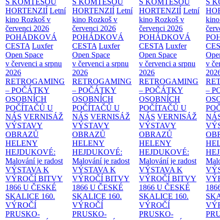
S KOMTESOU
S KOMTESOU
S KOMTESOU
S 
HORTENZIÍ
Letní
HORTENZIÍ
Letní
HORTENZIÍ
Letní
HOR
kino Rozkoš v
kino Rozkoš v
kino Rozkoš v
kino
červenci 2026
červenci 2026
červenci 2026
červ
POHÁDKOVÁ
POHÁDKOVÁ
POHÁDKOVÁ
PO
CESTA
Luxfer
CESTA
Luxfer
CESTA
Luxfer
CE
Open Space
Open Space
Open Space
Ope
v červenci a srpnu
v červenci a srpnu
v červenci a srpnu
v če
2026
2026
2026
202
RETROGAMING
RETROGAMING
RETROGAMING
RE
– POČÁTKY
– POČÁTKY
– POČÁTKY
– 
OSOBNÍCH
OSOBNÍCH
OSOBNÍCH
OS
POČÍTAČŮ U
POČÍTAČŮ U
POČÍTAČŮ U
PO
NÁS
VERNISÁŽ
NÁS
VERNISÁŽ
NÁS
VERNISÁŽ
NÁ
VÝSTAVY
VÝSTAVY
VÝSTAVY
VÝ
OBRAZŮ
OBRAZŮ
OBRAZŮ
OB
HELENY
HELENY
HELENY
HE
HEJDUKOVÉ:
HEJDUKOVÉ:
HEJDUKOVÉ:
HE
Malování je radost
Malování je radost
Malování je radost
Malo
VÝSTAVA K
VÝSTAVA K
VÝSTAVA K
VÝ
VÝROČÍ BITVY
VÝROČÍ BITVY
VÝROČÍ BITVY
VÝ
1866 U ČESKÉ
1866 U ČESKÉ
1866 U ČESKÉ
186
SKALICE
160.
SKALICE
160.
SKALICE
160.
SK
VÝROČÍ
VÝROČÍ
VÝROČÍ
VÝ
PRUSKO-
PRUSKO-
PRUSKO-
PR