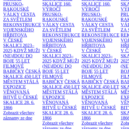
PRUSKO-
SKALICE
160.
SKALICE
160.
SK
RAKOUSKÉ
VÝROČÍ
VÝROČÍ
VÝ
VÁLKY
CESTA
PRUSKO-
PRUSKO-
PR
ZA SVĚTLEM
RAKOUSKÉ
RAKOUSKÉ
RA
REKONSTRUKCE
VÁLKY
CESTA
VÁLKY
CESTA
VÁ
VOJENSKÉHO
ZA SVĚTLEM
ZA SVĚTLEM
ZA
HŘBITOVA
REKONSTRUKCE
REKONSTRUKCE
RE
V ČESKÉ
VOJENSKÉHO
VOJENSKÉHO
VO
SKALICI 2023–
HŘBITOVA
HŘBITOVA
HŘ
2025
KDYŽ MUŽI
V ČESKÉ
V ČESKÉ
V 
(NE)JDOU DO
SKALICI 2023–
SKALICI 2023–
SKA
BOJE
55 LET
2025
KDYŽ MUŽI
2025
KDYŽ MUŽI
202
FILMOVÉ
(NE)JDOU DO
(NE)JDOU DO
(NE
BABIČKY
ČESKÁ
BOJE
55 LET
BOJE
55 LET
BO
SKALICE 450 LET
FILMOVÉ
FILMOVÉ
FI
MĚSTEM
STÁLÁ
BABIČKY
ČESKÁ
BABIČKY
ČESKÁ
BA
EXPOZICE
SKALICE 450 LET
SKALICE 450 LET
SKA
VĚNOVANÁ
MĚSTEM
STÁLÁ
MĚSTEM
STÁLÁ
MĚ
BITVĚ U ČESKÉ
EXPOZICE
EXPOZICE
EX
SKALICE 28. 6.
VĚNOVANÁ
VĚNOVANÁ
VĚ
1866
BITVĚ U ČESKÉ
BITVĚ U ČESKÉ
BIT
Zobrazit všechny
SKALICE 28. 6.
SKALICE 28. 6.
SKA
záznamy ze dne
1866
1866
186
Zobrazit všechny
Zobrazit všechny
Zobr
záznamy ze dne
záznamy ze dne
zázn