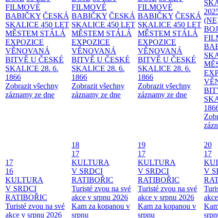
SKA
FILMOVÉ
FILMOVÉ
FILMOVÉ
202
BABIČKY
ČESKÁ
BABIČKY
ČESKÁ
BABIČKY
ČESKÁ
(NE
SKALICE 450 LET
SKALICE 450 LET
SKALICE 450 LET
BO
MĚSTEM
STÁLÁ
MĚSTEM
STÁLÁ
MĚSTEM
STÁLÁ
FI
EXPOZICE
EXPOZICE
EXPOZICE
BA
VĚNOVANÁ
VĚNOVANÁ
VĚNOVANÁ
SKA
BITVĚ U ČESKÉ
BITVĚ U ČESKÉ
BITVĚ U ČESKÉ
MĚ
SKALICE 28. 6.
SKALICE 28. 6.
SKALICE 28. 6.
EX
1866
1866
1866
VĚ
Zobrazit všechny
Zobrazit všechny
Zobrazit všechny
BIT
záznamy ze dne
záznamy ze dne
záznamy ze dne
SKA
186
Zobr
zázn
18
19
20
17
17
17
17
KULTURA
KULTURA
KU
16
V SRDCI
V SRDCI
V S
KULTURA
RATIBOŘIC
RATIBOŘIC
RAT
V SRDCI
Turisté zvou na své
Turisté zvou na své
Turi
RATIBOŘIC
akce v srpnu 2026
akce v srpnu 2026
akce
Turisté zvou na své
Kam za kopanou v
Kam za kopanou v
Kam
akce v srpnu 2026
srpnu
srpnu
srpn