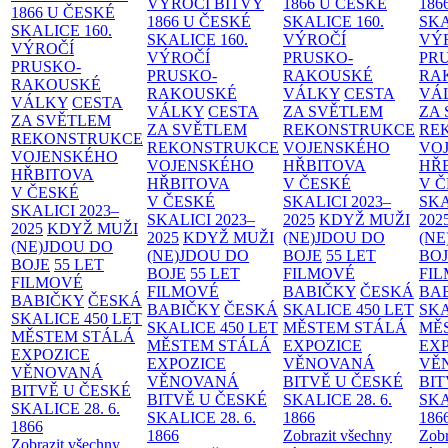
VÝROČÍ BITVY
1866 U ČESKÉ
186
1866 U ČESKÉ
1866 U ČESKÉ
SKALICE
160.
SK
SKALICE
160.
SKALICE
160.
VÝROČÍ
VÝ
VÝROČÍ
VÝROČÍ
PRUSKO-
PR
PRUSKO-
PRUSKO-
RAKOUSKÉ
RA
RAKOUSKÉ
RAKOUSKÉ
VÁLKY
CESTA
VÁ
VÁLKY
CESTA
VÁLKY
CESTA
ZA SVĚTLEM
ZA
ZA SVĚTLEM
ZA SVĚTLEM
REKONSTRUKCE
RE
REKONSTRUKCE
REKONSTRUKCE
VOJENSKÉHO
VO
VOJENSKÉHO
VOJENSKÉHO
HŘBITOVA
HŘ
HŘBITOVA
HŘBITOVA
V ČESKÉ
V 
V ČESKÉ
V ČESKÉ
SKALICI 2023–
SKA
SKALICI 2023–
SKALICI 2023–
2025
KDYŽ MUŽI
202
2025
KDYŽ MUŽI
2025
KDYŽ MUŽI
(NE)JDOU DO
(NE
(NE)JDOU DO
(NE)JDOU DO
BOJE
55 LET
BO
BOJE
55 LET
BOJE
55 LET
FILMOVÉ
FI
FILMOVÉ
FILMOVÉ
BABIČKY
ČESKÁ
BA
BABIČKY
ČESKÁ
BABIČKY
ČESKÁ
SKALICE 450 LET
SKA
SKALICE 450 LET
SKALICE 450 LET
MĚSTEM
STÁLÁ
MĚ
MĚSTEM
STÁLÁ
MĚSTEM
STÁLÁ
EXPOZICE
EX
EXPOZICE
EXPOZICE
VĚNOVANÁ
VĚ
VĚNOVANÁ
VĚNOVANÁ
BITVĚ U ČESKÉ
BIT
BITVĚ U ČESKÉ
BITVĚ U ČESKÉ
SKALICE 28. 6.
SKA
SKALICE 28. 6.
SKALICE 28. 6.
1866
186
1866
1866
Zobrazit všechny
Zobr
Zobrazit všechny