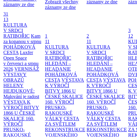
Zobrazit všechny
záznamy ze dne
zázn
záznamy ze dne
záznamy ze dne
31
13
KULTURA
V SRDCI
3
RATIBOŘIC
Kam
1
2
12
za kopanou v srpnu
11
11
KU
POHÁDKOVÁ
KULTURA
KULTURA
V S
CESTA
Luxfer
V SRDCI
V SRDCI
RAT
Open Space
RATIBOŘIC
RATIBOŘIC
HLE
v červenci a srpnu
HLEDÁNÍ –
HLEDÁNÍ –
HĽ
2026
VERNISÁŽ
HĽADANIE
HĽADANIE
OT
VÝSTAVY
POHÁDKOVÁ
POHÁDKOVÁ
DV
OBRAZŮ
CESTA
VÝSTAVA
CESTA
VÝSTAVA
PO
HELENY
K VÝROČÍ
K VÝROČÍ
CE
HEJDUKOVÉ:
BITVY 1866 U
BITVY 1866 U
K 
Malování je radost
ČESKÉ SKALICE
ČESKÉ SKALICE
BIT
VÝSTAVA K
160. VÝROČÍ
160. VÝROČÍ
ČES
VÝROČÍ BITVY
PRUSKO-
PRUSKO-
160
1866 U ČESKÉ
RAKOUSKÉ
RAKOUSKÉ
PR
SKALICE
160.
VÁLKY
CESTA
VÁLKY
CESTA
RA
VÝROČÍ
ZA SVĚTLEM
ZA SVĚTLEM
VÁ
PRUSKO-
REKONSTRUKCE
REKONSTRUKCE
ZA
RAKOUSKÉ
VOJENSKÉHO
VOJENSKÉHO
RE