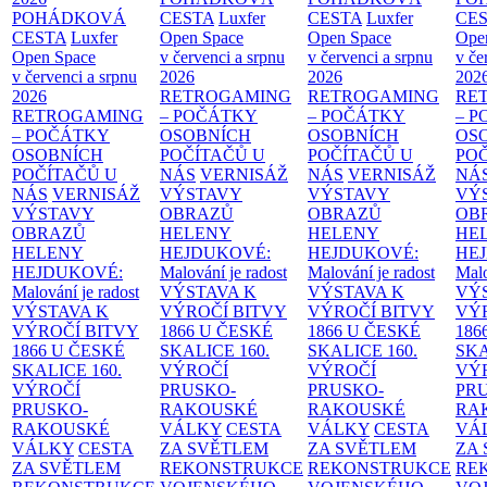
POHÁDKOVÁ
CESTA
Luxfer
CESTA
Luxfer
CE
CESTA
Luxfer
Open Space
Open Space
Ope
Open Space
v červenci a srpnu
v červenci a srpnu
v če
v červenci a srpnu
2026
2026
202
2026
RETROGAMING
RETROGAMING
RE
RETROGAMING
– POČÁTKY
– POČÁTKY
– 
– POČÁTKY
OSOBNÍCH
OSOBNÍCH
OS
OSOBNÍCH
POČÍTAČŮ U
POČÍTAČŮ U
PO
POČÍTAČŮ U
NÁS
VERNISÁŽ
NÁS
VERNISÁŽ
NÁ
NÁS
VERNISÁŽ
VÝSTAVY
VÝSTAVY
VÝ
VÝSTAVY
OBRAZŮ
OBRAZŮ
OB
OBRAZŮ
HELENY
HELENY
HE
HELENY
HEJDUKOVÉ:
HEJDUKOVÉ:
HE
HEJDUKOVÉ:
Malování je radost
Malování je radost
Malo
Malování je radost
VÝSTAVA K
VÝSTAVA K
VÝ
VÝSTAVA K
VÝROČÍ BITVY
VÝROČÍ BITVY
VÝ
VÝROČÍ BITVY
1866 U ČESKÉ
1866 U ČESKÉ
186
1866 U ČESKÉ
SKALICE
160.
SKALICE
160.
SK
SKALICE
160.
VÝROČÍ
VÝROČÍ
VÝ
VÝROČÍ
PRUSKO-
PRUSKO-
PR
PRUSKO-
RAKOUSKÉ
RAKOUSKÉ
RA
RAKOUSKÉ
VÁLKY
CESTA
VÁLKY
CESTA
VÁ
VÁLKY
CESTA
ZA SVĚTLEM
ZA SVĚTLEM
ZA
ZA SVĚTLEM
REKONSTRUKCE
REKONSTRUKCE
RE