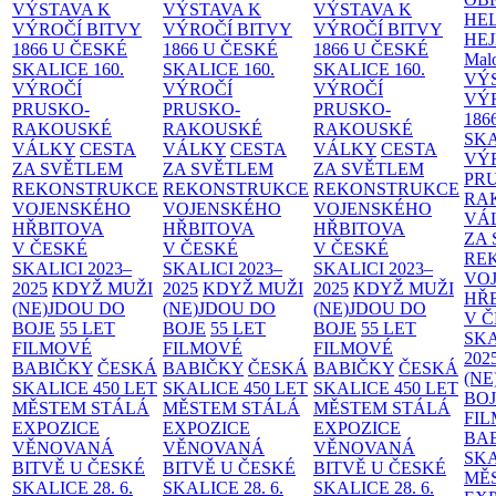
VÝSTAVA K
VÝSTAVA K
VÝSTAVA K
HE
VÝROČÍ BITVY
VÝROČÍ BITVY
VÝROČÍ BITVY
HE
1866 U ČESKÉ
1866 U ČESKÉ
1866 U ČESKÉ
Malo
SKALICE
160.
SKALICE
160.
SKALICE
160.
VÝ
VÝROČÍ
VÝROČÍ
VÝROČÍ
VÝ
PRUSKO-
PRUSKO-
PRUSKO-
186
RAKOUSKÉ
RAKOUSKÉ
RAKOUSKÉ
SK
VÁLKY
CESTA
VÁLKY
CESTA
VÁLKY
CESTA
VÝ
ZA SVĚTLEM
ZA SVĚTLEM
ZA SVĚTLEM
PR
REKONSTRUKCE
REKONSTRUKCE
REKONSTRUKCE
RA
VOJENSKÉHO
VOJENSKÉHO
VOJENSKÉHO
VÁ
HŘBITOVA
HŘBITOVA
HŘBITOVA
ZA
V ČESKÉ
V ČESKÉ
V ČESKÉ
RE
SKALICI 2023–
SKALICI 2023–
SKALICI 2023–
VO
2025
KDYŽ MUŽI
2025
KDYŽ MUŽI
2025
KDYŽ MUŽI
HŘ
(NE)JDOU DO
(NE)JDOU DO
(NE)JDOU DO
V 
BOJE
55 LET
BOJE
55 LET
BOJE
55 LET
SKA
FILMOVÉ
FILMOVÉ
FILMOVÉ
202
BABIČKY
ČESKÁ
BABIČKY
ČESKÁ
BABIČKY
ČESKÁ
(NE
SKALICE 450 LET
SKALICE 450 LET
SKALICE 450 LET
BO
MĚSTEM
STÁLÁ
MĚSTEM
STÁLÁ
MĚSTEM
STÁLÁ
FI
EXPOZICE
EXPOZICE
EXPOZICE
BA
VĚNOVANÁ
VĚNOVANÁ
VĚNOVANÁ
SKA
BITVĚ U ČESKÉ
BITVĚ U ČESKÉ
BITVĚ U ČESKÉ
MĚ
SKALICE 28. 6.
SKALICE 28. 6.
SKALICE 28. 6.