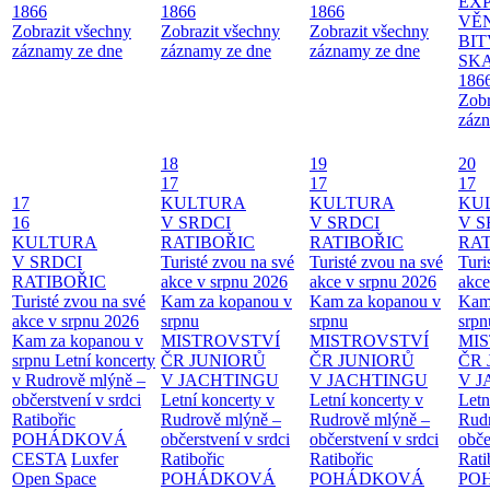
EX
1866
1866
1866
VĚ
Zobrazit všechny
Zobrazit všechny
Zobrazit všechny
BIT
záznamy ze dne
záznamy ze dne
záznamy ze dne
SKA
186
Zobr
zázn
18
19
20
17
17
17
17
KULTURA
KULTURA
KU
16
V SRDCI
V SRDCI
V S
KULTURA
RATIBOŘIC
RATIBOŘIC
RAT
V SRDCI
Turisté zvou na své
Turisté zvou na své
Turi
RATIBOŘIC
akce v srpnu 2026
akce v srpnu 2026
akce
Turisté zvou na své
Kam za kopanou v
Kam za kopanou v
Kam
akce v srpnu 2026
srpnu
srpnu
srpn
Kam za kopanou v
MISTROVSTVÍ
MISTROVSTVÍ
MI
srpnu
Letní koncerty
ČR JUNIORŮ
ČR JUNIORŮ
ČR 
v Rudrově mlýně –
V JACHTINGU
V JACHTINGU
V 
občerstvení v srdci
Letní koncerty v
Letní koncerty v
Letn
Ratibořic
Rudrově mlýně –
Rudrově mlýně –
Rud
POHÁDKOVÁ
občerstvení v srdci
občerstvení v srdci
obče
CESTA
Luxfer
Ratibořic
Ratibořic
Rati
Open Space
POHÁDKOVÁ
POHÁDKOVÁ
PO