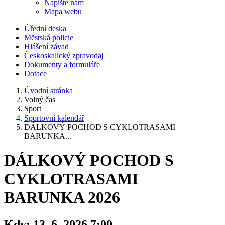
Napište nám
Mapa webu
Úřední deska
Městská policie
Hlášení závad
Českoskalický zpravodaj
Dokumenty a formuláře
Dotace
Úvodní stránka
Volný čas
Sport
Sportovní kalendář
DÁLKOVÝ POCHOD S CYKLOTRASAMI
BARUNKA...
DÁLKOVÝ POCHOD S
CYKLOTRASAMI
BARUNKA 2026
Kdy:
13. 6. 2026 7:00