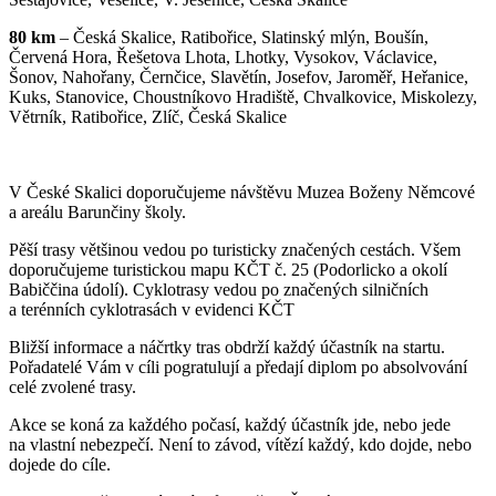
80 km
– Česká Skalice, Ratibořice, Slatinský mlýn, Boušín,
Červená Hora, Řešetova Lhota, Lhotky, Vysokov, Václavice,
Šonov, Nahořany, Černčice, Slavětín, Josefov, Jaroměř, Heřanice,
Kuks, Stanovice, Choustníkovo Hradiště, Chvalkovice, Miskolezy,
Větrník, Ratibořice, Zlíč, Česká Skalice
V České Skalici doporučujeme návštěvu Muzea Boženy Němcové
a areálu Barunčiny školy.
Pěší trasy většinou vedou po turisticky značených cestách. Všem
doporučujeme turistickou mapu KČT č. 25 (Podorlicko a okolí
Babiččina údolí). Cyklotrasy vedou po značených silničních
a terénních cyklotrasách v evidenci KČT
Bližší informace a náčrtky tras obdrží každý účastník na startu.
Pořadatelé Vám v cíli pogratulují a předají diplom po absolvování
celé zvolené trasy.
Akce se koná za každého počasí, každý účastník jde, nebo jede
na vlastní nebezpečí. Není to závod, vítězí každý, kdo dojde, nebo
dojede do cíle.