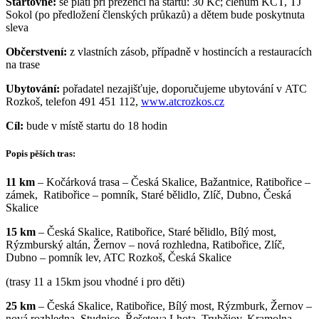
Startovné:
se platí při prezenci na startu: 30 Kč; členům KČT, TJ
Sokol (po předložení členských průkazů) a dětem bude poskytnuta
sleva
Občerstvení:
z vlastních zásob, případně v hostincích a restauracích
na trase
Ubytování:
pořadatel nezajišťuje, doporučujeme ubytování v ATC
Rozkoš, telefon 491 451 112,
www.atcrozkos.cz
Cíl:
bude v místě startu do 18 hodin
Popis pěších tras:
11 km
– Kočárková trasa – Česká Skalice, Bažantnice, Ratibořice –
zámek, Ratibořice – pomník, Staré bělidlo, Zlíč, Dubno, Česká
Skalice
15 km
– Česká Skalice, Ratibořice, Staré bělidlo, Bílý most,
Rýzmburský altán, Žernov – nová rozhledna, Ratibořice, Zlíč,
Dubno – pomník lev, ATC Rozkoš, Česká Skalice
(trasy 11 a 15km jsou vhodné i pro děti)
25 km
– Česká Skalice, Ratibořice, Bílý most, Rýzmburk, Žernov –
nová rozhledna, Studnice, Řešetova Lhota, Trubějov, Kramolna,