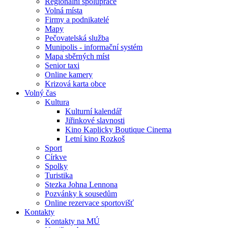
Regionální spolupráce
Volná místa
Firmy a podnikatelé
Mapy
Pečovatelská služba
Munipolis - informační systém
Mapa sběrných míst
Senior taxi
Online kamery
Krizová karta obce
Volný čas
Kultura
Kulturní kalendář
Jiřinkové slavnosti
Kino Kaplicky Boutique Cinema
Letní kino Rozkoš
Sport
Církve
Spolky
Turistika
Stezka Johna Lennona
Pozvánky k sousedům
Online rezervace sportovišť
Kontakty
Kontakty na MÚ