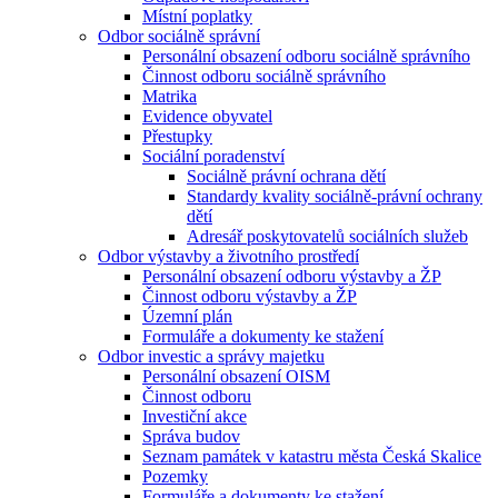
Místní poplatky
Odbor sociálně správní
Personální obsazení odboru sociálně správního
Činnost odboru sociálně správního
Matrika
Evidence obyvatel
Přestupky
Sociální poradenství
Sociálně právní ochrana dětí
Standardy kvality sociálně-právní ochrany
dětí
Adresář poskytovatelů sociálních služeb
Odbor výstavby a životního prostředí
Personální obsazení odboru výstavby a ŽP
Činnost odboru výstavby a ŽP
Územní plán
Formuláře a dokumenty ke stažení
Odbor investic a správy majetku
Personální obsazení OISM
Činnost odboru
Investiční akce
Správa budov
Seznam památek v katastru města Česká Skalice
Pozemky
Formuláře a dokumenty ke stažení