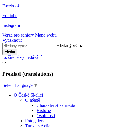
Facebook
Youtube
Instagram
Verze pro seniory
Mapa webu
Vytisknout
Hledaný výraz
Hledat
rozšířené vyhledávání
cz
Překlad (translations)
Select Language
▼
O České Skalici
O městě
Charakteristika města
Historie
Osobnosti
Fotogalerie
Turistické cíle