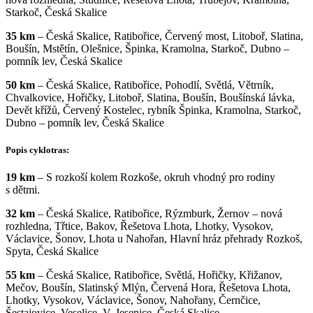
Starkoč, Česká Skalice
35 km
– Česká Skalice, Ratibořice, Červený most, Litoboř, Slatina,
Boušín, Mstětín, Olešnice, Špinka, Kramolna, Starkoč, Dubno –
pomník lev, Česká Skalice
50 km
– Česká Skalice, Ratibořice, Pohodlí, Světlá, Větrník,
Chvalkovice, Hořičky, Litoboř, Slatina, Boušín, Boušínská lávka,
Devět křížů, Červený Kostelec, rybník Špinka, Kramolna, Starkoč,
Dubno – pomník lev, Česká Skalice
Popis cyklotras:
19 km
– S rozkoší kolem Rozkoše, okruh vhodný pro rodiny
s dětmi.
32 km
– Česká Skalice, Ratibořice, Rýzmburk, Žernov – nová
rozhledna, Třtice, Bakov, Řešetova Lhota, Lhotky, Vysokov,
Václavice, Šonov, Lhota u Nahořan, Hlavní hráz přehrady Rozkoš,
Spyta, Česká Skalice
55 km
– Česká Skalice, Ratibořice, Světlá, Hořičky, Křižanov,
Mečov, Boušín, Slatinský Mlýn, Červená Hora, Řešetova Lhota,
Lhotky, Vysokov, Václavice, Šonov, Nahořany, Černčice,
Šestajovice, Veselice, V. Jesenice, Česká Skalice