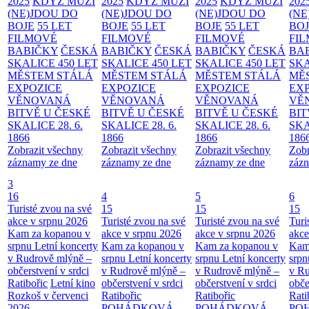
2025
KDYŽ MUŽI
2025
KDYŽ MUŽI
2025
KDYŽ MUŽI
202
(NE)JDOU DO
(NE)JDOU DO
(NE)JDOU DO
(NE
BOJE
55 LET
BOJE
55 LET
BOJE
55 LET
BO
FILMOVÉ
FILMOVÉ
FILMOVÉ
FI
BABIČKY
ČESKÁ
BABIČKY
ČESKÁ
BABIČKY
ČESKÁ
BA
SKALICE 450 LET
SKALICE 450 LET
SKALICE 450 LET
SKA
MĚSTEM
STÁLÁ
MĚSTEM
STÁLÁ
MĚSTEM
STÁLÁ
MĚ
EXPOZICE
EXPOZICE
EXPOZICE
EX
VĚNOVANÁ
VĚNOVANÁ
VĚNOVANÁ
VĚ
BITVĚ U ČESKÉ
BITVĚ U ČESKÉ
BITVĚ U ČESKÉ
BIT
SKALICE 28. 6.
SKALICE 28. 6.
SKALICE 28. 6.
SKA
1866
1866
1866
186
Zobrazit všechny
Zobrazit všechny
Zobrazit všechny
Zobr
záznamy ze dne
záznamy ze dne
záznamy ze dne
zázn
3
16
4
5
6
Turisté zvou na své
15
15
15
akce v srpnu 2026
Turisté zvou na své
Turisté zvou na své
Turi
Kam za kopanou v
akce v srpnu 2026
akce v srpnu 2026
akce
srpnu
Letní koncerty
Kam za kopanou v
Kam za kopanou v
Kam
v Rudrově mlýně –
srpnu
Letní koncerty
srpnu
Letní koncerty
srp
občerstvení v srdci
v Rudrově mlýně –
v Rudrově mlýně –
v Ru
Ratibořic
Letní kino
občerstvení v srdci
občerstvení v srdci
obče
Rozkoš v červenci
Ratibořic
Ratibořic
Rati
2026
POHÁDKOVÁ
POHÁDKOVÁ
PO