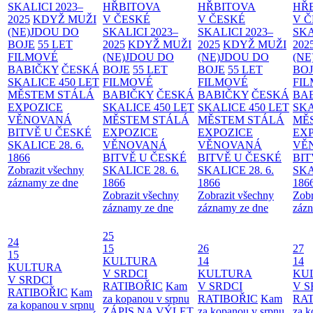
SKALICI 2023–
HŘBITOVA
HŘBITOVA
HŘ
2025
KDYŽ MUŽI
V ČESKÉ
V ČESKÉ
V 
(NE)JDOU DO
SKALICI 2023–
SKALICI 2023–
SKA
BOJE
55 LET
2025
KDYŽ MUŽI
2025
KDYŽ MUŽI
202
FILMOVÉ
(NE)JDOU DO
(NE)JDOU DO
(NE
BABIČKY
ČESKÁ
BOJE
55 LET
BOJE
55 LET
BO
SKALICE 450 LET
FILMOVÉ
FILMOVÉ
FI
MĚSTEM
STÁLÁ
BABIČKY
ČESKÁ
BABIČKY
ČESKÁ
BA
EXPOZICE
SKALICE 450 LET
SKALICE 450 LET
SKA
VĚNOVANÁ
MĚSTEM
STÁLÁ
MĚSTEM
STÁLÁ
MĚ
BITVĚ U ČESKÉ
EXPOZICE
EXPOZICE
EX
SKALICE 28. 6.
VĚNOVANÁ
VĚNOVANÁ
VĚ
1866
BITVĚ U ČESKÉ
BITVĚ U ČESKÉ
BIT
Zobrazit všechny
SKALICE 28. 6.
SKALICE 28. 6.
SKA
záznamy ze dne
1866
1866
186
Zobrazit všechny
Zobrazit všechny
Zobr
záznamy ze dne
záznamy ze dne
zázn
25
24
15
26
27
15
KULTURA
14
14
KULTURA
V SRDCI
KULTURA
KU
V SRDCI
RATIBOŘIC
Kam
V SRDCI
V S
RATIBOŘIC
Kam
za kopanou v srpnu
RATIBOŘIC
Kam
RAT
za kopanou v srpnu
ZÁPIS NA VÝLET
za kopanou v srpnu
za k