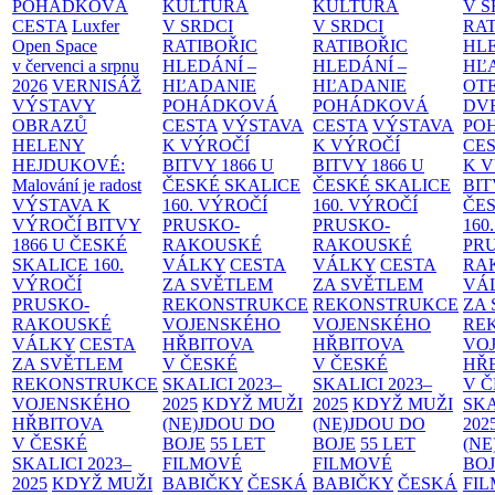
POHÁDKOVÁ
KULTURA
KULTURA
V S
CESTA
Luxfer
V SRDCI
V SRDCI
RAT
Open Space
RATIBOŘIC
RATIBOŘIC
HLE
v červenci a srpnu
HLEDÁNÍ –
HLEDÁNÍ –
HĽ
2026
VERNISÁŽ
HĽADANIE
HĽADANIE
OT
VÝSTAVY
POHÁDKOVÁ
POHÁDKOVÁ
DV
OBRAZŮ
CESTA
VÝSTAVA
CESTA
VÝSTAVA
PO
HELENY
K VÝROČÍ
K VÝROČÍ
CE
HEJDUKOVÉ:
BITVY 1866 U
BITVY 1866 U
K 
Malování je radost
ČESKÉ SKALICE
ČESKÉ SKALICE
BIT
VÝSTAVA K
160. VÝROČÍ
160. VÝROČÍ
ČES
VÝROČÍ BITVY
PRUSKO-
PRUSKO-
160
1866 U ČESKÉ
RAKOUSKÉ
RAKOUSKÉ
PR
SKALICE
160.
VÁLKY
CESTA
VÁLKY
CESTA
RA
VÝROČÍ
ZA SVĚTLEM
ZA SVĚTLEM
VÁ
PRUSKO-
REKONSTRUKCE
REKONSTRUKCE
ZA
RAKOUSKÉ
VOJENSKÉHO
VOJENSKÉHO
RE
VÁLKY
CESTA
HŘBITOVA
HŘBITOVA
VO
ZA SVĚTLEM
V ČESKÉ
V ČESKÉ
HŘ
REKONSTRUKCE
SKALICI 2023–
SKALICI 2023–
V 
VOJENSKÉHO
2025
KDYŽ MUŽI
2025
KDYŽ MUŽI
SKA
HŘBITOVA
(NE)JDOU DO
(NE)JDOU DO
202
V ČESKÉ
BOJE
55 LET
BOJE
55 LET
(NE
SKALICI 2023–
FILMOVÉ
FILMOVÉ
BO
2025
KDYŽ MUŽI
BABIČKY
ČESKÁ
BABIČKY
ČESKÁ
FI