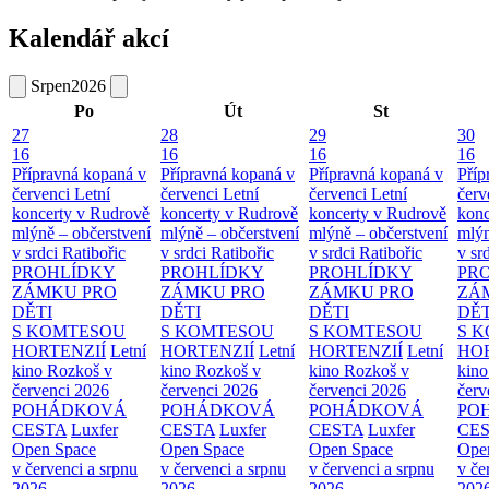
Kalendář akcí
Srpen
2026
Po
Út
St
27
28
29
30
16
16
16
16
Přípravná kopaná v
Přípravná kopaná v
Přípravná kopaná v
Příp
červenci
Letní
červenci
Letní
červenci
Letní
červ
koncerty v Rudrově
koncerty v Rudrově
koncerty v Rudrově
konc
mlýně – občerstvení
mlýně – občerstvení
mlýně – občerstvení
mlýn
v srdci Ratibořic
v srdci Ratibořic
v srdci Ratibořic
v sr
PROHLÍDKY
PROHLÍDKY
PROHLÍDKY
PR
ZÁMKU PRO
ZÁMKU PRO
ZÁMKU PRO
ZÁ
DĚTI
DĚTI
DĚTI
DĚT
S KOMTESOU
S KOMTESOU
S KOMTESOU
S 
HORTENZIÍ
Letní
HORTENZIÍ
Letní
HORTENZIÍ
Letní
HOR
kino Rozkoš v
kino Rozkoš v
kino Rozkoš v
kino
červenci 2026
červenci 2026
červenci 2026
červ
POHÁDKOVÁ
POHÁDKOVÁ
POHÁDKOVÁ
PO
CESTA
Luxfer
CESTA
Luxfer
CESTA
Luxfer
CE
Open Space
Open Space
Open Space
Ope
v červenci a srpnu
v červenci a srpnu
v červenci a srpnu
v če
2026
2026
2026
202