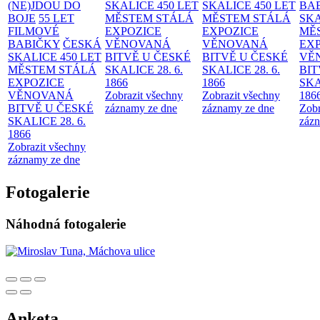
(NE)JDOU DO
SKALICE 450 LET
SKALICE 450 LET
BA
BOJE
55 LET
MĚSTEM
STÁLÁ
MĚSTEM
STÁLÁ
SKA
FILMOVÉ
EXPOZICE
EXPOZICE
MĚ
BABIČKY
ČESKÁ
VĚNOVANÁ
VĚNOVANÁ
EX
SKALICE 450 LET
BITVĚ U ČESKÉ
BITVĚ U ČESKÉ
VĚ
MĚSTEM
STÁLÁ
SKALICE 28. 6.
SKALICE 28. 6.
BIT
EXPOZICE
1866
1866
SKA
VĚNOVANÁ
Zobrazit všechny
Zobrazit všechny
186
BITVĚ U ČESKÉ
záznamy ze dne
záznamy ze dne
Zobr
SKALICE 28. 6.
zázn
1866
Zobrazit všechny
záznamy ze dne
Fotogalerie
Náhodná fotogalerie
Anketa