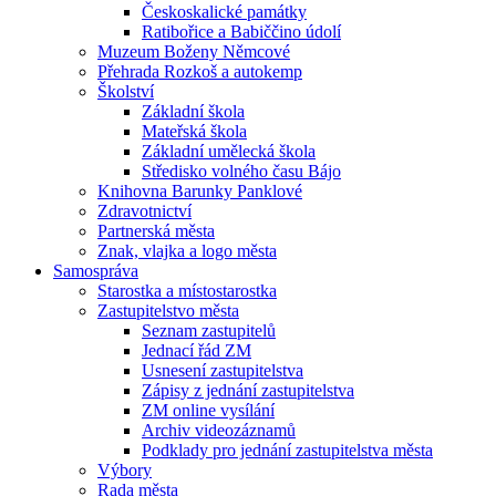
Českoskalické památky
Ratibořice a Babiččino údolí
Muzeum Boženy Němcové
Přehrada Rozkoš a autokemp
Školství
Základní škola
Mateřská škola
Základní umělecká škola
Středisko volného času Bájo
Knihovna Barunky Panklové
Zdravotnictví
Partnerská města
Znak, vlajka a logo města
Samospráva
Starostka a místostarostka
Zastupitelstvo města
Seznam zastupitelů
Jednací řád ZM
Usnesení zastupitelstva
Zápisy z jednání zastupitelstva
ZM online vysílání
Archiv videozáznamů
Podklady pro jednání zastupitelstva města
Výbory
Rada města