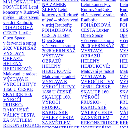
MALOSKALICKÉ
NA ZÁMEK
Letní koncerty v
Letn
POSVÍCENÍ
Letní
ŽLEBY
Letní
Rudrově mlýně –
Rud
koncerty v Rudrově
koncerty v Rudrově
občerstvení v srdci
obče
mlýně – občerstvení
mlýně – občerstvení
Ratibořic
Rati
v srdci Ratibořic
v srdci Ratibořic
POHÁDKOVÁ
PO
POHÁDKOVÁ
POHÁDKOVÁ
CESTA
Luxfer
CE
CESTA
Luxfer
CESTA
Luxfer
Open Space
Ope
Open Space
Open Space
v červenci a srpnu
v če
v červenci a srpnu
v červenci a srpnu
2026
VERNISÁŽ
202
2026
VERNISÁŽ
2026
VERNISÁŽ
VÝSTAVY
VÝ
VÝSTAVY
VÝSTAVY
OBRAZŮ
OB
OBRAZŮ
OBRAZŮ
HELENY
HE
HELENY
HELENY
HEJDUKOVÉ:
HE
HEJDUKOVÉ:
HEJDUKOVÉ:
Malování je radost
Malo
Malování je radost
Malování je radost
VÝSTAVA K
VÝ
VÝSTAVA K
VÝSTAVA K
VÝROČÍ BITVY
VÝ
VÝROČÍ BITVY
VÝROČÍ BITVY
1866 U ČESKÉ
186
1866 U ČESKÉ
1866 U ČESKÉ
SKALICE
160.
SK
SKALICE
160.
SKALICE
160.
VÝROČÍ
VÝ
VÝROČÍ
VÝROČÍ
PRUSKO-
PR
PRUSKO-
PRUSKO-
RAKOUSKÉ
RA
RAKOUSKÉ
RAKOUSKÉ
VÁLKY
CESTA
VÁ
VÁLKY
CESTA
VÁLKY
CESTA
ZA SVĚTLEM
ZA
ZA SVĚTLEM
ZA SVĚTLEM
REKONSTRUKCE
RE
REKONSTRUKCE
REKONSTRUKCE
VOJENSKÉHO
VO