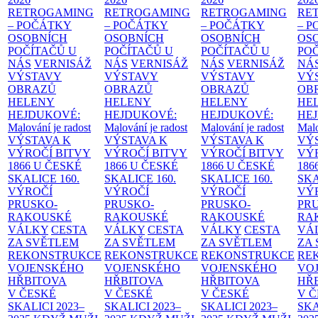
RETROGAMING
RETROGAMING
RETROGAMING
RE
– POČÁTKY
– POČÁTKY
– POČÁTKY
– 
OSOBNÍCH
OSOBNÍCH
OSOBNÍCH
OS
POČÍTAČŮ U
POČÍTAČŮ U
POČÍTAČŮ U
PO
NÁS
VERNISÁŽ
NÁS
VERNISÁŽ
NÁS
VERNISÁŽ
NÁ
VÝSTAVY
VÝSTAVY
VÝSTAVY
VÝ
OBRAZŮ
OBRAZŮ
OBRAZŮ
OB
HELENY
HELENY
HELENY
HE
HEJDUKOVÉ:
HEJDUKOVÉ:
HEJDUKOVÉ:
HE
Malování je radost
Malování je radost
Malování je radost
Malo
VÝSTAVA K
VÝSTAVA K
VÝSTAVA K
VÝ
VÝROČÍ BITVY
VÝROČÍ BITVY
VÝROČÍ BITVY
VÝ
1866 U ČESKÉ
1866 U ČESKÉ
1866 U ČESKÉ
186
SKALICE
160.
SKALICE
160.
SKALICE
160.
SK
VÝROČÍ
VÝROČÍ
VÝROČÍ
VÝ
PRUSKO-
PRUSKO-
PRUSKO-
PR
RAKOUSKÉ
RAKOUSKÉ
RAKOUSKÉ
RA
VÁLKY
CESTA
VÁLKY
CESTA
VÁLKY
CESTA
VÁ
ZA SVĚTLEM
ZA SVĚTLEM
ZA SVĚTLEM
ZA
REKONSTRUKCE
REKONSTRUKCE
REKONSTRUKCE
RE
VOJENSKÉHO
VOJENSKÉHO
VOJENSKÉHO
VO
HŘBITOVA
HŘBITOVA
HŘBITOVA
HŘ
V ČESKÉ
V ČESKÉ
V ČESKÉ
V 
SKALICI 2023–
SKALICI 2023–
SKALICI 2023–
SKA