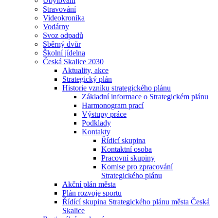
Ubytování
Stravování
Videokronika
Vodárny
Svoz odpadů
Sběrný dvůr
Školní jídelna
Česká Skalice 2030
Aktuality, akce
Strategický plán
Historie vzniku strategického plánu
Základní informace o Strategickém plánu
Harmonogram prací
Výstupy práce
Podklady
Kontakty
Řídicí skupina
Kontaktní osoba
Pracovní skupiny
Komise pro zpracování
Strategického plánu
Akční plán města
Plán rozvoje sportu
Řídící skupina Strategického plánu města Česká
Skalice