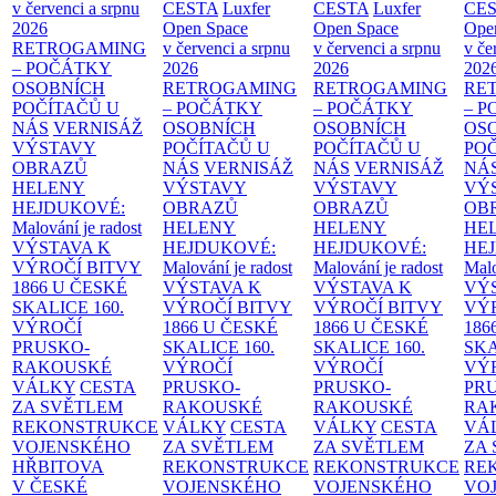
v červenci a srpnu
CESTA
Luxfer
CESTA
Luxfer
CE
2026
Open Space
Open Space
Ope
RETROGAMING
v červenci a srpnu
v červenci a srpnu
v če
– POČÁTKY
2026
2026
202
OSOBNÍCH
RETROGAMING
RETROGAMING
RE
POČÍTAČŮ U
– POČÁTKY
– POČÁTKY
– 
NÁS
VERNISÁŽ
OSOBNÍCH
OSOBNÍCH
OS
VÝSTAVY
POČÍTAČŮ U
POČÍTAČŮ U
PO
OBRAZŮ
NÁS
VERNISÁŽ
NÁS
VERNISÁŽ
NÁ
HELENY
VÝSTAVY
VÝSTAVY
VÝ
HEJDUKOVÉ:
OBRAZŮ
OBRAZŮ
OB
Malování je radost
HELENY
HELENY
HE
VÝSTAVA K
HEJDUKOVÉ:
HEJDUKOVÉ:
HE
VÝROČÍ BITVY
Malování je radost
Malování je radost
Malo
1866 U ČESKÉ
VÝSTAVA K
VÝSTAVA K
VÝ
SKALICE
160.
VÝROČÍ BITVY
VÝROČÍ BITVY
VÝ
VÝROČÍ
1866 U ČESKÉ
1866 U ČESKÉ
186
PRUSKO-
SKALICE
160.
SKALICE
160.
SK
RAKOUSKÉ
VÝROČÍ
VÝROČÍ
VÝ
VÁLKY
CESTA
PRUSKO-
PRUSKO-
PR
ZA SVĚTLEM
RAKOUSKÉ
RAKOUSKÉ
RA
REKONSTRUKCE
VÁLKY
CESTA
VÁLKY
CESTA
VÁ
VOJENSKÉHO
ZA SVĚTLEM
ZA SVĚTLEM
ZA
HŘBITOVA
REKONSTRUKCE
REKONSTRUKCE
RE
V ČESKÉ
VOJENSKÉHO
VOJENSKÉHO
VO