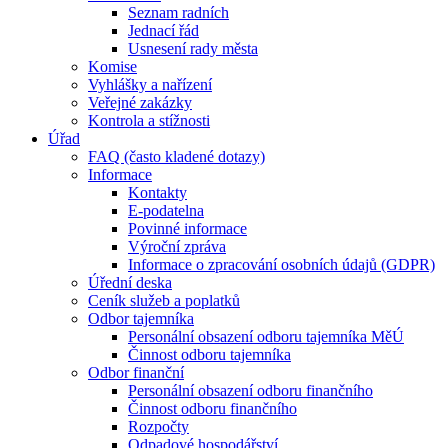
Seznam radních
Jednací řád
Usnesení rady města
Komise
Vyhlášky a nařízení
Veřejné zakázky
Kontrola a stížnosti
Úřad
FAQ (často kladené dotazy)
Informace
Kontakty
E-podatelna
Povinné informace
Výroční zpráva
Informace o zpracování osobních údajů (GDPR)
Úřední deska
Ceník služeb a poplatků
Odbor tajemníka
Personální obsazení odboru tajemníka MěÚ
Činnost odboru tajemníka
Odbor finanční
Personální obsazení odboru finančního
Činnost odboru finančního
Rozpočty
Odpadové hospodářství