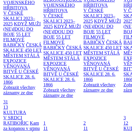
VOJENSKÉHO
VOJENSKÉHO
HŘBITOVA
HŘ
HŘBITOVA
HŘBITOVA
V ČESKÉ
V 
V ČESKÉ
V ČESKÉ
SKALICI 2023–
SKA
SKALICI 2023–
SKALICI 2023–
2025
KDYŽ MUŽI
202
2025
KDYŽ MUŽI
2025
KDYŽ MUŽI
(NE)JDOU DO
(NE
(NE)JDOU DO
(NE)JDOU DO
BOJE
55 LET
BO
BOJE
55 LET
BOJE
55 LET
FILMOVÉ
FI
FILMOVÉ
FILMOVÉ
BABIČKY
ČESKÁ
BA
BABIČKY
ČESKÁ
BABIČKY
ČESKÁ
SKALICE 450 LET
SKA
SKALICE 450 LET
SKALICE 450 LET
MĚSTEM
STÁLÁ
MĚ
MĚSTEM
STÁLÁ
MĚSTEM
STÁLÁ
EXPOZICE
EX
EXPOZICE
EXPOZICE
VĚNOVANÁ
VĚ
VĚNOVANÁ
VĚNOVANÁ
BITVĚ U ČESKÉ
BIT
BITVĚ U ČESKÉ
BITVĚ U ČESKÉ
SKALICE 28. 6.
SKA
SKALICE 28. 6.
SKALICE 28. 6.
1866
186
1866
1866
Zobrazit všechny
Zobr
Zobrazit všechny
Zobrazit všechny
záznamy ze dne
zázn
záznamy ze dne
záznamy ze dne
31
13
KULTURA
V SRDCI
3
RATIBOŘIC
Kam
1
2
12
za kopanou v srpnu
11
11
KU