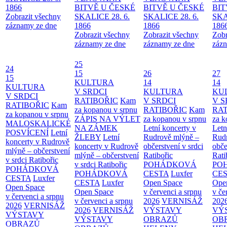
1866
BITVĚ U ČESKÉ
BITVĚ U ČESKÉ
BIT
Zobrazit všechny
SKALICE 28. 6.
SKALICE 28. 6.
SKA
záznamy ze dne
1866
1866
186
Zobrazit všechny
Zobrazit všechny
Zobr
záznamy ze dne
záznamy ze dne
zázn
25
24
15
26
27
15
KULTURA
14
14
KULTURA
V SRDCI
KULTURA
KU
V SRDCI
RATIBOŘIC
Kam
V SRDCI
V S
RATIBOŘIC
Kam
za kopanou v srpnu
RATIBOŘIC
Kam
RAT
za kopanou v srpnu
ZÁPIS NA VÝLET
za kopanou v srpnu
za k
MALOSKALICKÉ
NA ZÁMEK
Letní koncerty v
Letn
POSVÍCENÍ
Letní
ŽLEBY
Letní
Rudrově mlýně –
Rud
koncerty v Rudrově
koncerty v Rudrově
občerstvení v srdci
obče
mlýně – občerstvení
mlýně – občerstvení
Ratibořic
Rati
v srdci Ratibořic
v srdci Ratibořic
POHÁDKOVÁ
PO
POHÁDKOVÁ
POHÁDKOVÁ
CESTA
Luxfer
CE
CESTA
Luxfer
CESTA
Luxfer
Open Space
Ope
Open Space
Open Space
v červenci a srpnu
v če
v červenci a srpnu
v červenci a srpnu
2026
VERNISÁŽ
202
2026
VERNISÁŽ
2026
VERNISÁŽ
VÝSTAVY
VÝ
VÝSTAVY
VÝSTAVY
OBRAZŮ
OB
OBRAZŮ