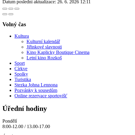
Datum poslední aktualizace:
26. 6. 2026 12:11
Volný čas
Kultura
Kulturní kalendář
Jiřinkové slavnosti
Kino Kaplicky Boutique Cinema
Letní kino Rozkoš
Sport
Církve
Spolky
Turistika
Stezka Johna Lennona
Pozvánky k sousedům
Online rezervace sportovišť
Úřední hodiny
Pondělí
8:00-12.00 / 13.00-17.00