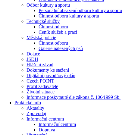
Odbor kultury a sportu
Personální obsazení odboru kultury a sportu
Činnost odboru kultury a sportu
Technické služby
Činnost odboru
Ceník služeb a prací
Městská policie
Činnost odboru
Galerie nalezených psů
Dotace
JSDH
Hlášení závad
Dokumenty ke stažení
Digitální povodňový plán
Czech POINT
Profil zadavatele
Životní situace
Informace poskytnuté dle zákona č. 106⁄1999 Sb.
Praktické info
Aktuality
Zpravodaj
Informační centrum
Informační centrum
Doprava