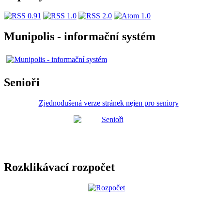
Munipolis - informační systém
Senioři
Zjednodušená verze stránek nejen pro seniory
Rozklikávací rozpočet