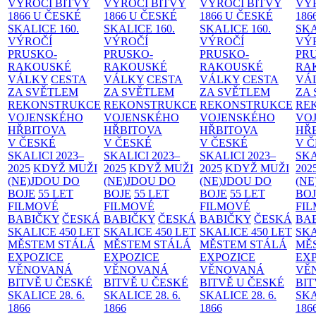
VÝROČÍ BITVY
VÝROČÍ BITVY
VÝROČÍ BITVY
VÝ
1866 U ČESKÉ
1866 U ČESKÉ
1866 U ČESKÉ
186
SKALICE
160.
SKALICE
160.
SKALICE
160.
SK
VÝROČÍ
VÝROČÍ
VÝROČÍ
VÝ
PRUSKO-
PRUSKO-
PRUSKO-
PR
RAKOUSKÉ
RAKOUSKÉ
RAKOUSKÉ
RA
VÁLKY
CESTA
VÁLKY
CESTA
VÁLKY
CESTA
VÁ
ZA SVĚTLEM
ZA SVĚTLEM
ZA SVĚTLEM
ZA
REKONSTRUKCE
REKONSTRUKCE
REKONSTRUKCE
RE
VOJENSKÉHO
VOJENSKÉHO
VOJENSKÉHO
VO
HŘBITOVA
HŘBITOVA
HŘBITOVA
HŘ
V ČESKÉ
V ČESKÉ
V ČESKÉ
V 
SKALICI 2023–
SKALICI 2023–
SKALICI 2023–
SKA
2025
KDYŽ MUŽI
2025
KDYŽ MUŽI
2025
KDYŽ MUŽI
202
(NE)JDOU DO
(NE)JDOU DO
(NE)JDOU DO
(NE
BOJE
55 LET
BOJE
55 LET
BOJE
55 LET
BO
FILMOVÉ
FILMOVÉ
FILMOVÉ
FI
BABIČKY
ČESKÁ
BABIČKY
ČESKÁ
BABIČKY
ČESKÁ
BA
SKALICE 450 LET
SKALICE 450 LET
SKALICE 450 LET
SKA
MĚSTEM
STÁLÁ
MĚSTEM
STÁLÁ
MĚSTEM
STÁLÁ
MĚ
EXPOZICE
EXPOZICE
EXPOZICE
EX
VĚNOVANÁ
VĚNOVANÁ
VĚNOVANÁ
VĚ
BITVĚ U ČESKÉ
BITVĚ U ČESKÉ
BITVĚ U ČESKÉ
BIT
SKALICE 28. 6.
SKALICE 28. 6.
SKALICE 28. 6.
SKA
1866
1866
1866
186