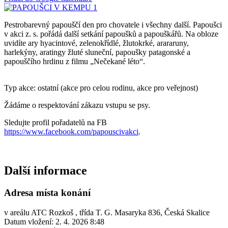
Pestrobarevný papouščí den pro chovatele i všechny další. Papoušci
v akci z. s. pořádá další setkání papoušků a papouškářů. Na obloze
uvidíte ary hyacintové, zelenokřídlé, žlutokrké, arararuny,
harlekýny, aratingy žluté sluneční, papoušky patagonské a
papouščího hrdinu z filmu „Nečekané léto“.
Typ akce: ostatní (akce pro celou rodinu, akce pro veřejnost)
Žádáme o respektování zákazu vstupu se psy.
Sledujte profil pořadatelů na FB
https://www.facebook.com/papouscivakci
.
Další informace
Adresa místa konání
v areálu ATC Rozkoš , třída T. G. Masaryka 836, Česká Skalice
Datum vložení:
2. 4. 2026 8:48