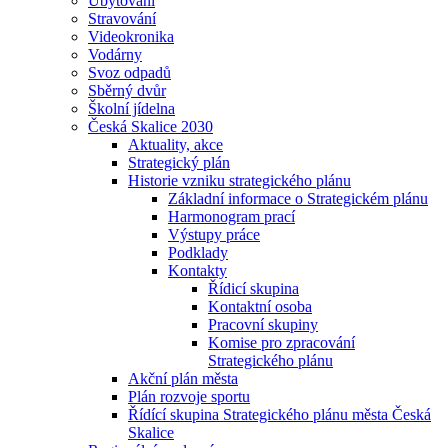
Ubytování
Stravování
Videokronika
Vodárny
Svoz odpadů
Sběrný dvůr
Školní jídelna
Česká Skalice 2030
Aktuality, akce
Strategický plán
Historie vzniku strategického plánu
Základní informace o Strategickém plánu
Harmonogram prací
Výstupy práce
Podklady
Kontakty
Řídicí skupina
Kontaktní osoba
Pracovní skupiny
Komise pro zpracování
Strategického plánu
Akční plán města
Plán rozvoje sportu
Řídící skupina Strategického plánu města Česká
Skalice