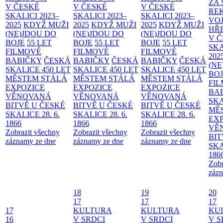
ZA
V ČESKÉ
V ČESKÉ
V ČESKÉ
RE
SKALICI 2023–
SKALICI 2023–
SKALICI 2023–
VO
2025
KDYŽ MUŽI
2025
KDYŽ MUŽI
2025
KDYŽ MUŽI
HŘ
(NE)JDOU DO
(NE)JDOU DO
(NE)JDOU DO
V 
BOJE
55 LET
BOJE
55 LET
BOJE
55 LET
SKA
FILMOVÉ
FILMOVÉ
FILMOVÉ
202
BABIČKY
ČESKÁ
BABIČKY
ČESKÁ
BABIČKY
ČESKÁ
(NE
SKALICE 450 LET
SKALICE 450 LET
SKALICE 450 LET
BO
MĚSTEM
STÁLÁ
MĚSTEM
STÁLÁ
MĚSTEM
STÁLÁ
FI
EXPOZICE
EXPOZICE
EXPOZICE
BA
VĚNOVANÁ
VĚNOVANÁ
VĚNOVANÁ
SKA
BITVĚ U ČESKÉ
BITVĚ U ČESKÉ
BITVĚ U ČESKÉ
MĚ
SKALICE 28. 6.
SKALICE 28. 6.
SKALICE 28. 6.
EX
1866
1866
1866
VĚ
Zobrazit všechny
Zobrazit všechny
Zobrazit všechny
BIT
záznamy ze dne
záznamy ze dne
záznamy ze dne
SKA
186
Zobr
zázn
18
19
20
17
17
17
17
KULTURA
KULTURA
KU
16
V SRDCI
V SRDCI
V S