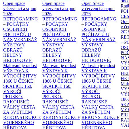
obče
Open Space
Open Space
Open Space
Rati
v červenci a srpnu
v červenci a srpnu
v červenci a srpnu
PO
2026
2026
2026
CE
RETROGAMING
RETROGAMING
RETROGAMING
Ope
– POČÁTKY
– POČÁTKY
– POČÁTKY
v če
OSOBNÍCH
OSOBNÍCH
OSOBNÍCH
202
POČÍTAČŮ U
POČÍTAČŮ U
POČÍTAČŮ U
RE
NÁS
VERNISÁŽ
NÁS
VERNISÁŽ
NÁS
VERNISÁŽ
– 
VÝSTAVY
VÝSTAVY
VÝSTAVY
OS
OBRAZŮ
OBRAZŮ
OBRAZŮ
PO
HELENY
HELENY
HELENY
NÁ
HEJDUKOVÉ:
HEJDUKOVÉ:
HEJDUKOVÉ:
VÝ
Malování je radost
Malování je radost
Malování je radost
OB
VÝSTAVA K
VÝSTAVA K
VÝSTAVA K
HE
VÝROČÍ BITVY
VÝROČÍ BITVY
VÝROČÍ BITVY
HE
1866 U ČESKÉ
1866 U ČESKÉ
1866 U ČESKÉ
Malo
SKALICE
160.
SKALICE
160.
SKALICE
160.
VÝ
VÝROČÍ
VÝROČÍ
VÝROČÍ
VÝ
PRUSKO-
PRUSKO-
PRUSKO-
186
RAKOUSKÉ
RAKOUSKÉ
RAKOUSKÉ
SK
VÁLKY
CESTA
VÁLKY
CESTA
VÁLKY
CESTA
VÝ
ZA SVĚTLEM
ZA SVĚTLEM
ZA SVĚTLEM
PR
REKONSTRUKCE
REKONSTRUKCE
REKONSTRUKCE
RA
VOJENSKÉHO
VOJENSKÉHO
VOJENSKÉHO
VÁ
HŘBITOVA
HŘBITOVA
HŘBITOVA