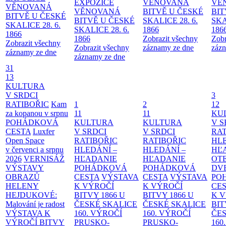
EXPOZICE
VĚNOVANÁ
VĚ
VĚNOVANÁ
VĚNOVANÁ
BITVĚ U ČESKÉ
BIT
BITVĚ U ČESKÉ
BITVĚ U ČESKÉ
SKALICE 28. 6.
SKA
SKALICE 28. 6.
SKALICE 28. 6.
1866
186
1866
1866
Zobrazit všechny
Zobr
Zobrazit všechny
Zobrazit všechny
záznamy ze dne
zázn
záznamy ze dne
záznamy ze dne
31
13
KULTURA
V SRDCI
3
RATIBOŘIC
Kam
1
2
12
za kopanou v srpnu
11
11
KU
POHÁDKOVÁ
KULTURA
KULTURA
V S
CESTA
Luxfer
V SRDCI
V SRDCI
RAT
Open Space
RATIBOŘIC
RATIBOŘIC
HLE
v červenci a srpnu
HLEDÁNÍ –
HLEDÁNÍ –
HĽ
2026
VERNISÁŽ
HĽADANIE
HĽADANIE
OT
VÝSTAVY
POHÁDKOVÁ
POHÁDKOVÁ
DV
OBRAZŮ
CESTA
VÝSTAVA
CESTA
VÝSTAVA
PO
HELENY
K VÝROČÍ
K VÝROČÍ
CE
HEJDUKOVÉ:
BITVY 1866 U
BITVY 1866 U
K 
Malování je radost
ČESKÉ SKALICE
ČESKÉ SKALICE
BIT
VÝSTAVA K
160. VÝROČÍ
160. VÝROČÍ
ČES
VÝROČÍ BITVY
PRUSKO-
PRUSKO-
160