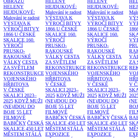
OBRAZŮ
HELENY
HELENY
HE
HELENY
HEJDUKOVÉ:
HEJDUKOVÉ:
HE
HEJDUKOVÉ:
Malování je radost
Malování je radost
Malo
Malování je radost
VÝSTAVA K
VÝSTAVA K
VÝ
VÝSTAVA K
VÝROČÍ BITVY
VÝROČÍ BITVY
VÝ
VÝROČÍ BITVY
1866 U ČESKÉ
1866 U ČESKÉ
186
1866 U ČESKÉ
SKALICE
160.
SKALICE
160.
SK
SKALICE
160.
VÝROČÍ
VÝROČÍ
VÝ
VÝROČÍ
PRUSKO-
PRUSKO-
PR
PRUSKO-
RAKOUSKÉ
RAKOUSKÉ
RA
RAKOUSKÉ
VÁLKY
CESTA
VÁLKY
CESTA
VÁ
VÁLKY
CESTA
ZA SVĚTLEM
ZA SVĚTLEM
ZA
ZA SVĚTLEM
REKONSTRUKCE
REKONSTRUKCE
RE
REKONSTRUKCE
VOJENSKÉHO
VOJENSKÉHO
VO
VOJENSKÉHO
HŘBITOVA
HŘBITOVA
HŘ
HŘBITOVA
V ČESKÉ
V ČESKÉ
V 
V ČESKÉ
SKALICI 2023–
SKALICI 2023–
SKA
SKALICI 2023–
2025
KDYŽ MUŽI
2025
KDYŽ MUŽI
202
2025
KDYŽ MUŽI
(NE)JDOU DO
(NE)JDOU DO
(NE
(NE)JDOU DO
BOJE
55 LET
BOJE
55 LET
BO
BOJE
55 LET
FILMOVÉ
FILMOVÉ
FI
FILMOVÉ
BABIČKY
ČESKÁ
BABIČKY
ČESKÁ
BA
BABIČKY
ČESKÁ
SKALICE 450 LET
SKALICE 450 LET
SKA
SKALICE 450 LET
MĚSTEM
STÁLÁ
MĚSTEM
STÁLÁ
MĚ
MĚSTEM
STÁLÁ
EXPOZICE
EXPOZICE
EX