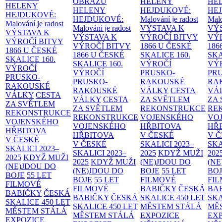
OBRAZŮ
HELENY
HE
HELENY
HELENY
HEJDUKOVÉ:
HE
HEJDUKOVÉ:
HEJDUKOVÉ:
Malování je radost
Malo
Malování je radost
Malování je radost
VÝSTAVA K
VÝ
VÝSTAVA K
VÝSTAVA K
VÝROČÍ BITVY
VÝ
VÝROČÍ BITVY
VÝROČÍ BITVY
1866 U ČESKÉ
186
1866 U ČESKÉ
1866 U ČESKÉ
SKALICE
160.
SK
SKALICE
160.
SKALICE
160.
VÝROČÍ
VÝ
VÝROČÍ
VÝROČÍ
PRUSKO-
PR
PRUSKO-
PRUSKO-
RAKOUSKÉ
RA
RAKOUSKÉ
RAKOUSKÉ
VÁLKY
CESTA
VÁ
VÁLKY
CESTA
VÁLKY
CESTA
ZA SVĚTLEM
ZA
ZA SVĚTLEM
ZA SVĚTLEM
REKONSTRUKCE
RE
REKONSTRUKCE
REKONSTRUKCE
VOJENSKÉHO
VO
VOJENSKÉHO
VOJENSKÉHO
HŘBITOVA
HŘ
HŘBITOVA
HŘBITOVA
V ČESKÉ
V 
V ČESKÉ
V ČESKÉ
SKALICI 2023–
SKA
SKALICI 2023–
SKALICI 2023–
2025
KDYŽ MUŽI
202
2025
KDYŽ MUŽI
2025
KDYŽ MUŽI
(NE)JDOU DO
(NE
(NE)JDOU DO
(NE)JDOU DO
BOJE
55 LET
BO
BOJE
55 LET
BOJE
55 LET
FILMOVÉ
FI
FILMOVÉ
FILMOVÉ
BABIČKY
ČESKÁ
BA
BABIČKY
ČESKÁ
BABIČKY
ČESKÁ
SKALICE 450 LET
SKA
SKALICE 450 LET
SKALICE 450 LET
MĚSTEM
STÁLÁ
MĚ
MĚSTEM
STÁLÁ
MĚSTEM
STÁLÁ
EXPOZICE
EX
EXPOZICE