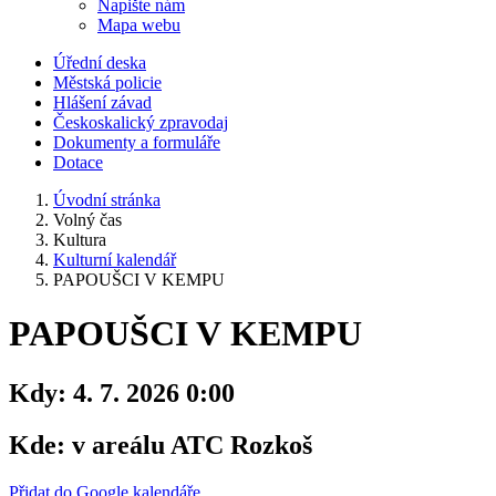
Napište nám
Mapa webu
Úřední deska
Městská policie
Hlášení závad
Českoskalický zpravodaj
Dokumenty a formuláře
Dotace
Úvodní stránka
Volný čas
Kultura
Kulturní kalendář
PAPOUŠCI V KEMPU
PAPOUŠCI V KEMPU
Kdy:
4. 7. 2026 0:00
Kde:
v areálu ATC Rozkoš
Přidat do Google kalendáře