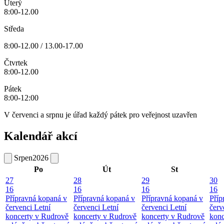
Úterý
8:00-12.00
Středa
8:00-12.00 / 13.00-17.00
Čtvrtek
8:00-12.00
Pátek
8:00-12:00
V červenci a srpnu je úřad každý pátek pro veřejnost uzavřen
Kalendář akcí
Srpen
2026
Po
Út
St
27
28
29
30
16
16
16
16
Přípravná kopaná v
Přípravná kopaná v
Přípravná kopaná v
Příp
červenci
Letní
červenci
Letní
červenci
Letní
červ
koncerty v Rudrově
koncerty v Rudrově
koncerty v Rudrově
konc