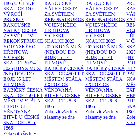
1866 U ČESKÉ
RAKOUSKÉ
RAKOUSKÉ
PR
SKALICE
160.
VÁLKY
CESTA
VÁLKY
CESTA
RA
VÝROČÍ
ZA SVĚTLEM
ZA SVĚTLEM
VÁ
PRUSKO-
REKONSTRUKCE
REKONSTRUKCE
ZA
RAKOUSKÉ
VOJENSKÉHO
VOJENSKÉHO
RE
VÁLKY
CESTA
HŘBITOVA
HŘBITOVA
VO
ZA SVĚTLEM
V ČESKÉ
V ČESKÉ
HŘ
REKONSTRUKCE
SKALICI 2023–
SKALICI 2023–
V 
VOJENSKÉHO
2025
KDYŽ MUŽI
2025
KDYŽ MUŽI
SKA
HŘBITOVA
(NE)JDOU DO
(NE)JDOU DO
202
V ČESKÉ
BOJE
55 LET
BOJE
55 LET
(NE
SKALICI 2023–
FILMOVÉ
FILMOVÉ
BO
2025
KDYŽ MUŽI
BABIČKY
ČESKÁ
BABIČKY
ČESKÁ
FI
(NE)JDOU DO
SKALICE 450 LET
SKALICE 450 LET
BA
BOJE
55 LET
MĚSTEM
STÁLÁ
MĚSTEM
STÁLÁ
SKA
FILMOVÉ
EXPOZICE
EXPOZICE
MĚ
BABIČKY
ČESKÁ
VĚNOVANÁ
VĚNOVANÁ
EX
SKALICE 450 LET
BITVĚ U ČESKÉ
BITVĚ U ČESKÉ
VĚ
MĚSTEM
STÁLÁ
SKALICE 28. 6.
SKALICE 28. 6.
BIT
EXPOZICE
1866
1866
SKA
VĚNOVANÁ
Zobrazit všechny
Zobrazit všechny
186
BITVĚ U ČESKÉ
záznamy ze dne
záznamy ze dne
Zobr
SKALICE 28. 6.
zázn
1866
Zobrazit všechny