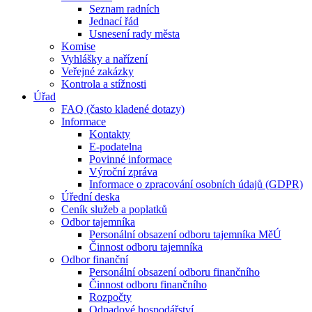
Seznam radních
Jednací řád
Usnesení rady města
Komise
Vyhlášky a nařízení
Veřejné zakázky
Kontrola a stížnosti
Úřad
FAQ (často kladené dotazy)
Informace
Kontakty
E-podatelna
Povinné informace
Výroční zpráva
Informace o zpracování osobních údajů (GDPR)
Úřední deska
Ceník služeb a poplatků
Odbor tajemníka
Personální obsazení odboru tajemníka MěÚ
Činnost odboru tajemníka
Odbor finanční
Personální obsazení odboru finančního
Činnost odboru finančního
Rozpočty
Odpadové hospodářství