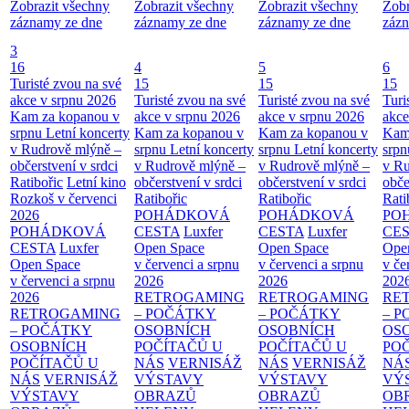
Zobrazit všechny
Zobrazit všechny
Zobrazit všechny
Zobr
záznamy ze dne
záznamy ze dne
záznamy ze dne
zázn
3
16
4
5
6
Turisté zvou na své
15
15
15
akce v srpnu 2026
Turisté zvou na své
Turisté zvou na své
Turi
Kam za kopanou v
akce v srpnu 2026
akce v srpnu 2026
akce
srpnu
Letní koncerty
Kam za kopanou v
Kam za kopanou v
Kam
v Rudrově mlýně –
srpnu
Letní koncerty
srpnu
Letní koncerty
srp
občerstvení v srdci
v Rudrově mlýně –
v Rudrově mlýně –
v Ru
Ratibořic
Letní kino
občerstvení v srdci
občerstvení v srdci
obče
Rozkoš v červenci
Ratibořic
Ratibořic
Rati
2026
POHÁDKOVÁ
POHÁDKOVÁ
PO
POHÁDKOVÁ
CESTA
Luxfer
CESTA
Luxfer
CE
CESTA
Luxfer
Open Space
Open Space
Ope
Open Space
v červenci a srpnu
v červenci a srpnu
v če
v červenci a srpnu
2026
2026
202
2026
RETROGAMING
RETROGAMING
RE
RETROGAMING
– POČÁTKY
– POČÁTKY
– 
– POČÁTKY
OSOBNÍCH
OSOBNÍCH
OS
OSOBNÍCH
POČÍTAČŮ U
POČÍTAČŮ U
PO
POČÍTAČŮ U
NÁS
VERNISÁŽ
NÁS
VERNISÁŽ
NÁ
NÁS
VERNISÁŽ
VÝSTAVY
VÝSTAVY
VÝ
VÝSTAVY
OBRAZŮ
OBRAZŮ
OB