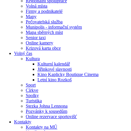
Regionální spolupráce
Volná místa
Firmy a podnikatelé
Mapy
Pečovatelská služba
Munipolis - informační systém
Mapa sběrných míst
Senior taxi
Online kamery
Krizová karta obce
Volný čas
Kultura
Kulturní kalendář
Jiřinkové slavnosti
Kino Kaplicky Boutique Cinema
Letní kino Rozkoš
Sport
Církve
Spolky
Turistika
Stezka Johna Lennona
Pozvánky k sousedům
Online rezervace sportovišť
Kontakty
Kontakty na MÚ