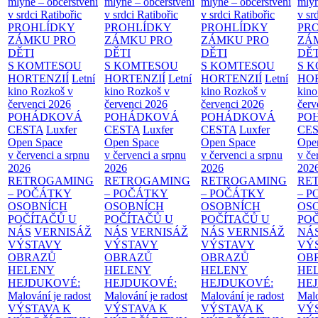
mlýně – občerstvení
mlýně – občerstvení
mlýně – občerstvení
mlýn
v srdci Ratibořic
v srdci Ratibořic
v srdci Ratibořic
v sr
PROHLÍDKY
PROHLÍDKY
PROHLÍDKY
PR
ZÁMKU PRO
ZÁMKU PRO
ZÁMKU PRO
ZÁ
DĚTI
DĚTI
DĚTI
DĚT
S KOMTESOU
S KOMTESOU
S KOMTESOU
S 
HORTENZIÍ
Letní
HORTENZIÍ
Letní
HORTENZIÍ
Letní
HOR
kino Rozkoš v
kino Rozkoš v
kino Rozkoš v
kino
červenci 2026
červenci 2026
červenci 2026
červ
POHÁDKOVÁ
POHÁDKOVÁ
POHÁDKOVÁ
PO
CESTA
Luxfer
CESTA
Luxfer
CESTA
Luxfer
CE
Open Space
Open Space
Open Space
Ope
v červenci a srpnu
v červenci a srpnu
v červenci a srpnu
v če
2026
2026
2026
202
RETROGAMING
RETROGAMING
RETROGAMING
RE
– POČÁTKY
– POČÁTKY
– POČÁTKY
– 
OSOBNÍCH
OSOBNÍCH
OSOBNÍCH
OS
POČÍTAČŮ U
POČÍTAČŮ U
POČÍTAČŮ U
PO
NÁS
VERNISÁŽ
NÁS
VERNISÁŽ
NÁS
VERNISÁŽ
NÁ
VÝSTAVY
VÝSTAVY
VÝSTAVY
VÝ
OBRAZŮ
OBRAZŮ
OBRAZŮ
OB
HELENY
HELENY
HELENY
HE
HEJDUKOVÉ:
HEJDUKOVÉ:
HEJDUKOVÉ:
HE
Malování je radost
Malování je radost
Malování je radost
Malo
VÝSTAVA K
VÝSTAVA K
VÝSTAVA K
VÝ