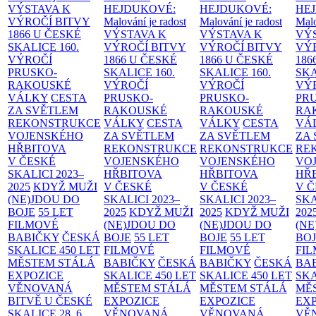
VÝSTAVA K
HEJDUKOVÉ:
HEJDUKOVÉ:
HE
VÝROČÍ BITVY
Malování je radost
Malování je radost
Malo
1866 U ČESKÉ
VÝSTAVA K
VÝSTAVA K
VÝ
SKALICE
160.
VÝROČÍ BITVY
VÝROČÍ BITVY
VÝ
VÝROČÍ
1866 U ČESKÉ
1866 U ČESKÉ
186
PRUSKO-
SKALICE
160.
SKALICE
160.
SK
RAKOUSKÉ
VÝROČÍ
VÝROČÍ
VÝ
VÁLKY
CESTA
PRUSKO-
PRUSKO-
PR
ZA SVĚTLEM
RAKOUSKÉ
RAKOUSKÉ
RA
REKONSTRUKCE
VÁLKY
CESTA
VÁLKY
CESTA
VÁ
VOJENSKÉHO
ZA SVĚTLEM
ZA SVĚTLEM
ZA
HŘBITOVA
REKONSTRUKCE
REKONSTRUKCE
RE
V ČESKÉ
VOJENSKÉHO
VOJENSKÉHO
VO
SKALICI 2023–
HŘBITOVA
HŘBITOVA
HŘ
2025
KDYŽ MUŽI
V ČESKÉ
V ČESKÉ
V 
(NE)JDOU DO
SKALICI 2023–
SKALICI 2023–
SKA
BOJE
55 LET
2025
KDYŽ MUŽI
2025
KDYŽ MUŽI
202
FILMOVÉ
(NE)JDOU DO
(NE)JDOU DO
(NE
BABIČKY
ČESKÁ
BOJE
55 LET
BOJE
55 LET
BO
SKALICE 450 LET
FILMOVÉ
FILMOVÉ
FI
MĚSTEM
STÁLÁ
BABIČKY
ČESKÁ
BABIČKY
ČESKÁ
BA
EXPOZICE
SKALICE 450 LET
SKALICE 450 LET
SKA
VĚNOVANÁ
MĚSTEM
STÁLÁ
MĚSTEM
STÁLÁ
MĚ
BITVĚ U ČESKÉ
EXPOZICE
EXPOZICE
EX
SKALICE 28. 6.
VĚNOVANÁ
VĚNOVANÁ
VĚ