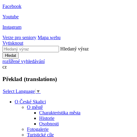
Facebook
Youtube
Instagram
Verze pro seniory
Mapa webu
Vytisknout
Hledaný výraz
Hledat
rozšířené vyhledávání
cz
Překlad (translations)
Select Language
▼
O České Skalici
O městě
Charakteristika města
Historie
Osobnosti
Fotogalerie
Turistické cíle