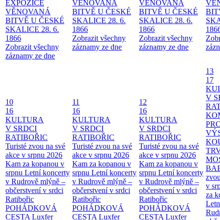
EXPOZICE
VĚNOVANÁ
VĚNOVANÁ
VĚ
VĚNOVANÁ
BITVĚ U ČESKÉ
BITVĚ U ČESKÉ
BIT
BITVĚ U ČESKÉ
SKALICE 28. 6.
SKALICE 28. 6.
SKA
SKALICE 28. 6.
1866
1866
186
1866
Zobrazit všechny
Zobrazit všechny
Zobr
Zobrazit všechny
záznamy ze dne
záznamy ze dne
zázn
záznamy ze dne
13
17
KU
V S
10
11
12
RAT
16
16
16
KO
KULTURA
KULTURA
KULTURA
PR
V SRDCI
V SRDCI
V SRDCI
VÝ
RATIBOŘIC
RATIBOŘIC
RATIBOŘIC
KO
Turisté zvou na své
Turisté zvou na své
Turisté zvou na své
TR
akce v srpnu 2026
akce v srpnu 2026
akce v srpnu 2026
MO
Kam za kopanou v
Kam za kopanou v
Kam za kopanou v
BA
srpnu
Letní koncerty
srpnu
Letní koncerty
srpnu
Letní koncerty
zvou
v Rudrově mlýně –
v Rudrově mlýně –
v Rudrově mlýně –
v sr
občerstvení v srdci
občerstvení v srdci
občerstvení v srdci
za k
Ratibořic
Ratibořic
Ratibořic
Letn
POHÁDKOVÁ
POHÁDKOVÁ
POHÁDKOVÁ
Rud
CESTA
Luxfer
CESTA
Luxfer
CESTA
Luxfer