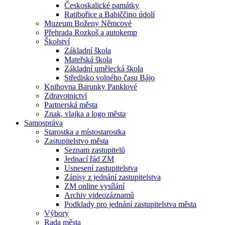
Českoskalické památky
Ratibořice a Babiččino údolí
Muzeum Boženy Němcové
Přehrada Rozkoš a autokemp
Školství
Základní škola
Mateřská škola
Základní umělecká škola
Středisko volného času Bájo
Knihovna Barunky Panklové
Zdravotnictví
Partnerská města
Znak, vlajka a logo města
Samospráva
Starostka a místostarostka
Zastupitelstvo města
Seznam zastupitelů
Jednací řád ZM
Usnesení zastupitelstva
Zápisy z jednání zastupitelstva
ZM online vysílání
Archiv videozáznamů
Podklady pro jednání zastupitelstva města
Výbory
Rada města