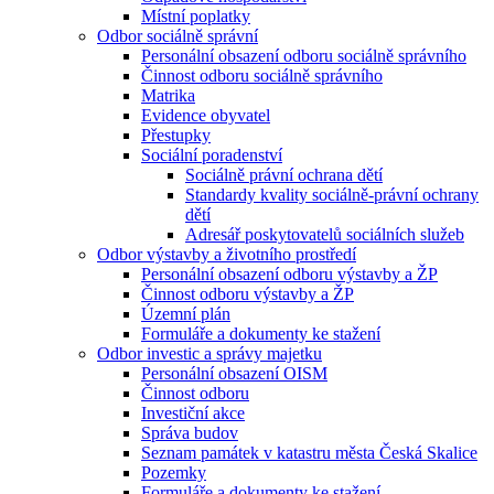
Místní poplatky
Odbor sociálně správní
Personální obsazení odboru sociálně správního
Činnost odboru sociálně správního
Matrika
Evidence obyvatel
Přestupky
Sociální poradenství
Sociálně právní ochrana dětí
Standardy kvality sociálně-právní ochrany
dětí
Adresář poskytovatelů sociálních služeb
Odbor výstavby a životního prostředí
Personální obsazení odboru výstavby a ŽP
Činnost odboru výstavby a ŽP
Územní plán
Formuláře a dokumenty ke stažení
Odbor investic a správy majetku
Personální obsazení OISM
Činnost odboru
Investiční akce
Správa budov
Seznam památek v katastru města Česká Skalice
Pozemky
Formuláře a dokumenty ke stažení