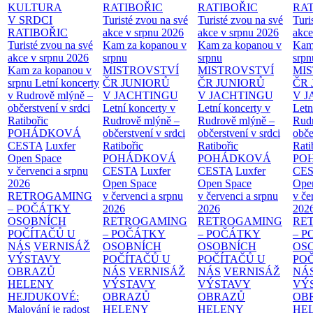
KULTURA
RATIBOŘIC
RATIBOŘIC
RAT
V SRDCI
Turisté zvou na své
Turisté zvou na své
Turi
RATIBOŘIC
akce v srpnu 2026
akce v srpnu 2026
akce
Turisté zvou na své
Kam za kopanou v
Kam za kopanou v
Kam
akce v srpnu 2026
srpnu
srpnu
srpn
Kam za kopanou v
MISTROVSTVÍ
MISTROVSTVÍ
MI
srpnu
Letní koncerty
ČR JUNIORŮ
ČR JUNIORŮ
ČR 
v Rudrově mlýně –
V JACHTINGU
V JACHTINGU
V 
občerstvení v srdci
Letní koncerty v
Letní koncerty v
Letn
Ratibořic
Rudrově mlýně –
Rudrově mlýně –
Rud
POHÁDKOVÁ
občerstvení v srdci
občerstvení v srdci
obče
CESTA
Luxfer
Ratibořic
Ratibořic
Rati
Open Space
POHÁDKOVÁ
POHÁDKOVÁ
PO
v červenci a srpnu
CESTA
Luxfer
CESTA
Luxfer
CE
2026
Open Space
Open Space
Ope
RETROGAMING
v červenci a srpnu
v červenci a srpnu
v če
– POČÁTKY
2026
2026
202
OSOBNÍCH
RETROGAMING
RETROGAMING
RE
POČÍTAČŮ U
– POČÁTKY
– POČÁTKY
– 
NÁS
VERNISÁŽ
OSOBNÍCH
OSOBNÍCH
OS
VÝSTAVY
POČÍTAČŮ U
POČÍTAČŮ U
PO
OBRAZŮ
NÁS
VERNISÁŽ
NÁS
VERNISÁŽ
NÁ
HELENY
VÝSTAVY
VÝSTAVY
VÝ
HEJDUKOVÉ:
OBRAZŮ
OBRAZŮ
OB
Malování je radost
HELENY
HELENY
HE