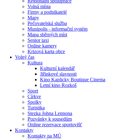
Regionální spolupráce
Volná místa
Firmy a podnikatelé
Mapy
Pečovatelská služba
Munipolis - informační systém
Mapa sběrných míst
Senior taxi
Online kamery
Krizová karta obce
Volný čas
Kultura
Kulturní kalendář
Jiřinkové slavnosti
Kino Kaplicky Boutique Cinema
Letní kino Rozkoš
Sport
Církve
Spolky
Turistika
Stezka Johna Lennona
Pozvánky k sousedům
Online rezervace sportovišť
Kontakty
Kontakty na MÚ