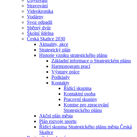
Ubytování
Stravování
Videokronika
Vodárny
Svoz odpadů
Sběrný dvůr
Školní jídelna
Česká Skalice 2030
Aktuality, akce
Strategický plán
Historie vzniku strategického plánu
Základní informace o Strategickém plánu
Harmonogram prací
Výstupy práce
Podklady
Kontakty
Řídicí skupina
Kontaktní osoba
Pracovní skupiny
Komise pro zpracování
Strategického plánu
Akční plán města
Plán rozvoje sportu
Řídící skupina Strategického plánu města Česká
Skalice