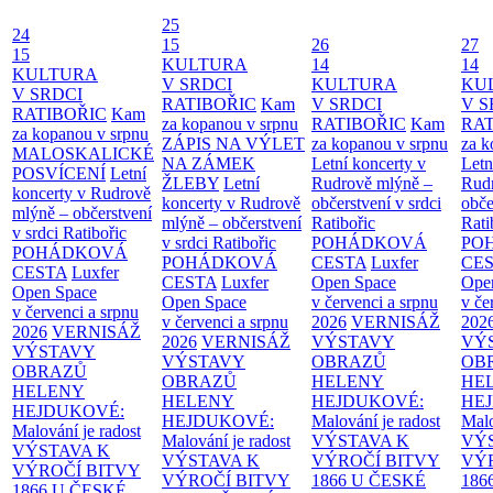
25
24
15
26
27
15
KULTURA
14
14
KULTURA
V SRDCI
KULTURA
KU
V SRDCI
RATIBOŘIC
Kam
V SRDCI
V S
RATIBOŘIC
Kam
za kopanou v srpnu
RATIBOŘIC
Kam
RAT
za kopanou v srpnu
ZÁPIS NA VÝLET
za kopanou v srpnu
za k
MALOSKALICKÉ
NA ZÁMEK
Letní koncerty v
Letn
POSVÍCENÍ
Letní
ŽLEBY
Letní
Rudrově mlýně –
Rud
koncerty v Rudrově
koncerty v Rudrově
občerstvení v srdci
obče
mlýně – občerstvení
mlýně – občerstvení
Ratibořic
Rati
v srdci Ratibořic
v srdci Ratibořic
POHÁDKOVÁ
PO
POHÁDKOVÁ
POHÁDKOVÁ
CESTA
Luxfer
CE
CESTA
Luxfer
CESTA
Luxfer
Open Space
Ope
Open Space
Open Space
v červenci a srpnu
v če
v červenci a srpnu
v červenci a srpnu
2026
VERNISÁŽ
202
2026
VERNISÁŽ
2026
VERNISÁŽ
VÝSTAVY
VÝ
VÝSTAVY
VÝSTAVY
OBRAZŮ
OB
OBRAZŮ
OBRAZŮ
HELENY
HE
HELENY
HELENY
HEJDUKOVÉ:
HE
HEJDUKOVÉ:
HEJDUKOVÉ:
Malování je radost
Malo
Malování je radost
Malování je radost
VÝSTAVA K
VÝ
VÝSTAVA K
VÝSTAVA K
VÝROČÍ BITVY
VÝ
VÝROČÍ BITVY
VÝROČÍ BITVY
1866 U ČESKÉ
186
1866 U ČESKÉ