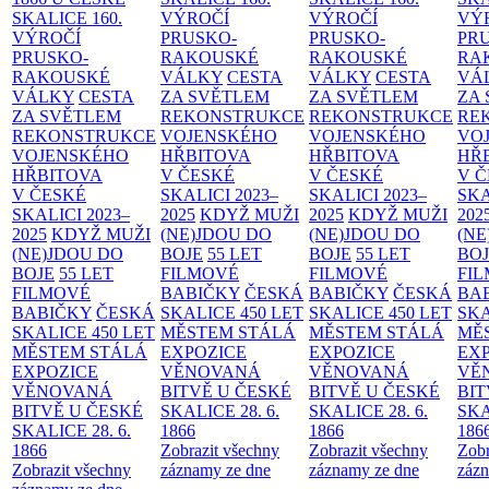
SKALICE
160.
VÝROČÍ
VÝROČÍ
VÝ
VÝROČÍ
PRUSKO-
PRUSKO-
PR
PRUSKO-
RAKOUSKÉ
RAKOUSKÉ
RA
RAKOUSKÉ
VÁLKY
CESTA
VÁLKY
CESTA
VÁ
VÁLKY
CESTA
ZA SVĚTLEM
ZA SVĚTLEM
ZA
ZA SVĚTLEM
REKONSTRUKCE
REKONSTRUKCE
RE
REKONSTRUKCE
VOJENSKÉHO
VOJENSKÉHO
VO
VOJENSKÉHO
HŘBITOVA
HŘBITOVA
HŘ
HŘBITOVA
V ČESKÉ
V ČESKÉ
V 
V ČESKÉ
SKALICI 2023–
SKALICI 2023–
SKA
SKALICI 2023–
2025
KDYŽ MUŽI
2025
KDYŽ MUŽI
202
2025
KDYŽ MUŽI
(NE)JDOU DO
(NE)JDOU DO
(NE
(NE)JDOU DO
BOJE
55 LET
BOJE
55 LET
BO
BOJE
55 LET
FILMOVÉ
FILMOVÉ
FI
FILMOVÉ
BABIČKY
ČESKÁ
BABIČKY
ČESKÁ
BA
BABIČKY
ČESKÁ
SKALICE 450 LET
SKALICE 450 LET
SKA
SKALICE 450 LET
MĚSTEM
STÁLÁ
MĚSTEM
STÁLÁ
MĚ
MĚSTEM
STÁLÁ
EXPOZICE
EXPOZICE
EX
EXPOZICE
VĚNOVANÁ
VĚNOVANÁ
VĚ
VĚNOVANÁ
BITVĚ U ČESKÉ
BITVĚ U ČESKÉ
BIT
BITVĚ U ČESKÉ
SKALICE 28. 6.
SKALICE 28. 6.
SKA
SKALICE 28. 6.
1866
1866
186
1866
Zobrazit všechny
Zobrazit všechny
Zobr
Zobrazit všechny
záznamy ze dne
záznamy ze dne
zázn