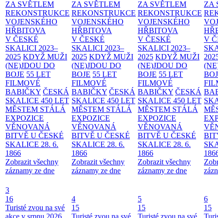
ZA SVĚTLEM
ZA SVĚTLEM
ZA SVĚTLEM
ZA
REKONSTRUKCE
REKONSTRUKCE
REKONSTRUKCE
RE
VOJENSKÉHO
VOJENSKÉHO
VOJENSKÉHO
VO
HŘBITOVA
HŘBITOVA
HŘBITOVA
HŘ
V ČESKÉ
V ČESKÉ
V ČESKÉ
V 
SKALICI 2023–
SKALICI 2023–
SKALICI 2023–
SKA
2025
KDYŽ MUŽI
2025
KDYŽ MUŽI
2025
KDYŽ MUŽI
202
(NE)JDOU DO
(NE)JDOU DO
(NE)JDOU DO
(NE
BOJE
55 LET
BOJE
55 LET
BOJE
55 LET
BO
FILMOVÉ
FILMOVÉ
FILMOVÉ
FI
BABIČKY
ČESKÁ
BABIČKY
ČESKÁ
BABIČKY
ČESKÁ
BA
SKALICE 450 LET
SKALICE 450 LET
SKALICE 450 LET
SKA
MĚSTEM
STÁLÁ
MĚSTEM
STÁLÁ
MĚSTEM
STÁLÁ
MĚ
EXPOZICE
EXPOZICE
EXPOZICE
EX
VĚNOVANÁ
VĚNOVANÁ
VĚNOVANÁ
VĚ
BITVĚ U ČESKÉ
BITVĚ U ČESKÉ
BITVĚ U ČESKÉ
BIT
SKALICE 28. 6.
SKALICE 28. 6.
SKALICE 28. 6.
SKA
1866
1866
1866
186
Zobrazit všechny
Zobrazit všechny
Zobrazit všechny
Zobr
záznamy ze dne
záznamy ze dne
záznamy ze dne
zázn
3
16
4
5
6
Turisté zvou na své
15
15
15
akce v srpnu 2026
Turisté zvou na své
Turisté zvou na své
Turi