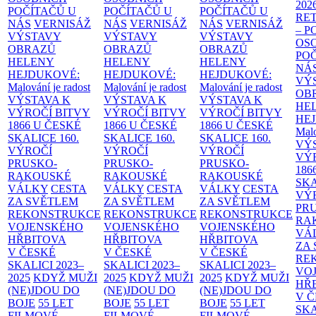
202
POČÍTAČŮ U
POČÍTAČŮ U
POČÍTAČŮ U
RE
NÁS
VERNISÁŽ
NÁS
VERNISÁŽ
NÁS
VERNISÁŽ
– 
VÝSTAVY
VÝSTAVY
VÝSTAVY
OS
OBRAZŮ
OBRAZŮ
OBRAZŮ
PO
HELENY
HELENY
HELENY
NÁ
HEJDUKOVÉ:
HEJDUKOVÉ:
HEJDUKOVÉ:
VÝ
Malování je radost
Malování je radost
Malování je radost
OB
VÝSTAVA K
VÝSTAVA K
VÝSTAVA K
HE
VÝROČÍ BITVY
VÝROČÍ BITVY
VÝROČÍ BITVY
HE
1866 U ČESKÉ
1866 U ČESKÉ
1866 U ČESKÉ
Malo
SKALICE
160.
SKALICE
160.
SKALICE
160.
VÝ
VÝROČÍ
VÝROČÍ
VÝROČÍ
VÝ
PRUSKO-
PRUSKO-
PRUSKO-
186
RAKOUSKÉ
RAKOUSKÉ
RAKOUSKÉ
SK
VÁLKY
CESTA
VÁLKY
CESTA
VÁLKY
CESTA
VÝ
ZA SVĚTLEM
ZA SVĚTLEM
ZA SVĚTLEM
PR
REKONSTRUKCE
REKONSTRUKCE
REKONSTRUKCE
RA
VOJENSKÉHO
VOJENSKÉHO
VOJENSKÉHO
VÁ
HŘBITOVA
HŘBITOVA
HŘBITOVA
ZA
V ČESKÉ
V ČESKÉ
V ČESKÉ
RE
SKALICI 2023–
SKALICI 2023–
SKALICI 2023–
VO
2025
KDYŽ MUŽI
2025
KDYŽ MUŽI
2025
KDYŽ MUŽI
HŘ
(NE)JDOU DO
(NE)JDOU DO
(NE)JDOU DO
V 
BOJE
55 LET
BOJE
55 LET
BOJE
55 LET
SKA
FILMOVÉ
FILMOVÉ
FILMOVÉ