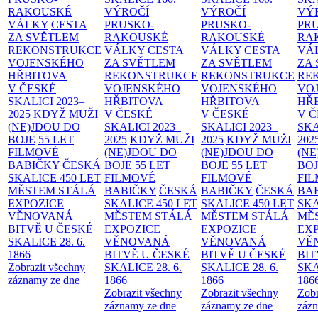
RAKOUSKÉ
VÝROČÍ
VÝROČÍ
VÝ
VÁLKY
CESTA
PRUSKO-
PRUSKO-
PR
ZA SVĚTLEM
RAKOUSKÉ
RAKOUSKÉ
RA
REKONSTRUKCE
VÁLKY
CESTA
VÁLKY
CESTA
VÁ
VOJENSKÉHO
ZA SVĚTLEM
ZA SVĚTLEM
ZA
HŘBITOVA
REKONSTRUKCE
REKONSTRUKCE
RE
V ČESKÉ
VOJENSKÉHO
VOJENSKÉHO
VO
SKALICI 2023–
HŘBITOVA
HŘBITOVA
HŘ
2025
KDYŽ MUŽI
V ČESKÉ
V ČESKÉ
V 
(NE)JDOU DO
SKALICI 2023–
SKALICI 2023–
SKA
BOJE
55 LET
2025
KDYŽ MUŽI
2025
KDYŽ MUŽI
202
FILMOVÉ
(NE)JDOU DO
(NE)JDOU DO
(NE
BABIČKY
ČESKÁ
BOJE
55 LET
BOJE
55 LET
BO
SKALICE 450 LET
FILMOVÉ
FILMOVÉ
FI
MĚSTEM
STÁLÁ
BABIČKY
ČESKÁ
BABIČKY
ČESKÁ
BA
EXPOZICE
SKALICE 450 LET
SKALICE 450 LET
SKA
VĚNOVANÁ
MĚSTEM
STÁLÁ
MĚSTEM
STÁLÁ
MĚ
BITVĚ U ČESKÉ
EXPOZICE
EXPOZICE
EX
SKALICE 28. 6.
VĚNOVANÁ
VĚNOVANÁ
VĚ
1866
BITVĚ U ČESKÉ
BITVĚ U ČESKÉ
BIT
Zobrazit všechny
SKALICE 28. 6.
SKALICE 28. 6.
SKA
záznamy ze dne
1866
1866
186
Zobrazit všechny
Zobrazit všechny
Zobr
záznamy ze dne
záznamy ze dne
zázn