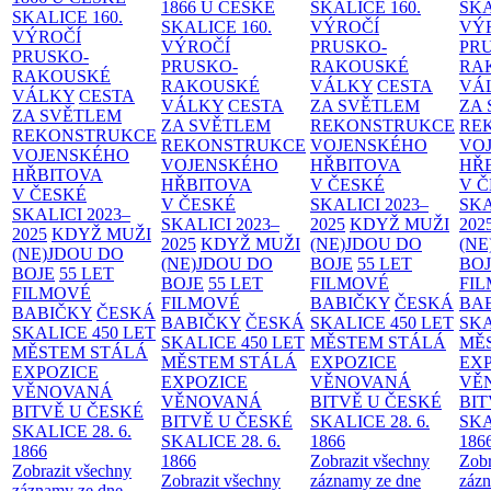
1866 U ČESKÉ
SKALICE
160.
SK
SKALICE
160.
SKALICE
160.
VÝROČÍ
VÝ
VÝROČÍ
VÝROČÍ
PRUSKO-
PR
PRUSKO-
PRUSKO-
RAKOUSKÉ
RA
RAKOUSKÉ
RAKOUSKÉ
VÁLKY
CESTA
VÁ
VÁLKY
CESTA
VÁLKY
CESTA
ZA SVĚTLEM
ZA
ZA SVĚTLEM
ZA SVĚTLEM
REKONSTRUKCE
RE
REKONSTRUKCE
REKONSTRUKCE
VOJENSKÉHO
VO
VOJENSKÉHO
VOJENSKÉHO
HŘBITOVA
HŘ
HŘBITOVA
HŘBITOVA
V ČESKÉ
V 
V ČESKÉ
V ČESKÉ
SKALICI 2023–
SKA
SKALICI 2023–
SKALICI 2023–
2025
KDYŽ MUŽI
202
2025
KDYŽ MUŽI
2025
KDYŽ MUŽI
(NE)JDOU DO
(NE
(NE)JDOU DO
(NE)JDOU DO
BOJE
55 LET
BO
BOJE
55 LET
BOJE
55 LET
FILMOVÉ
FI
FILMOVÉ
FILMOVÉ
BABIČKY
ČESKÁ
BA
BABIČKY
ČESKÁ
BABIČKY
ČESKÁ
SKALICE 450 LET
SKA
SKALICE 450 LET
SKALICE 450 LET
MĚSTEM
STÁLÁ
MĚ
MĚSTEM
STÁLÁ
MĚSTEM
STÁLÁ
EXPOZICE
EX
EXPOZICE
EXPOZICE
VĚNOVANÁ
VĚ
VĚNOVANÁ
VĚNOVANÁ
BITVĚ U ČESKÉ
BIT
BITVĚ U ČESKÉ
BITVĚ U ČESKÉ
SKALICE 28. 6.
SKA
SKALICE 28. 6.
SKALICE 28. 6.
1866
186
1866
1866
Zobrazit všechny
Zobr
Zobrazit všechny
Zobrazit všechny
záznamy ze dne
zázn
záznamy ze dne