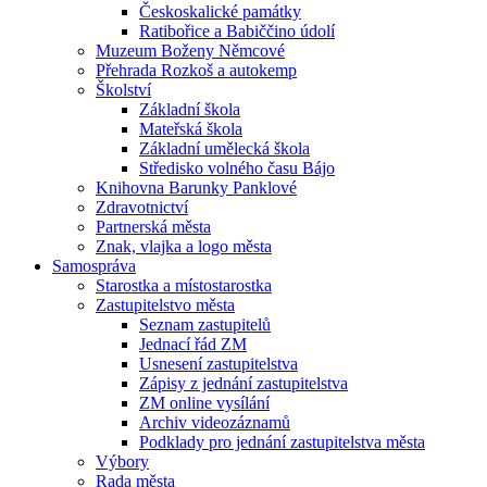
Českoskalické památky
Ratibořice a Babiččino údolí
Muzeum Boženy Němcové
Přehrada Rozkoš a autokemp
Školství
Základní škola
Mateřská škola
Základní umělecká škola
Středisko volného času Bájo
Knihovna Barunky Panklové
Zdravotnictví
Partnerská města
Znak, vlajka a logo města
Samospráva
Starostka a místostarostka
Zastupitelstvo města
Seznam zastupitelů
Jednací řád ZM
Usnesení zastupitelstva
Zápisy z jednání zastupitelstva
ZM online vysílání
Archiv videozáznamů
Podklady pro jednání zastupitelstva města
Výbory
Rada města