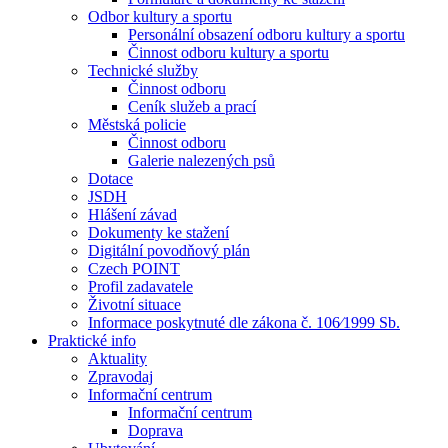
Odbor kultury a sportu
Personální obsazení odboru kultury a sportu
Činnost odboru kultury a sportu
Technické služby
Činnost odboru
Ceník služeb a prací
Městská policie
Činnost odboru
Galerie nalezených psů
Dotace
JSDH
Hlášení závad
Dokumenty ke stažení
Digitální povodňový plán
Czech POINT
Profil zadavatele
Životní situace
Informace poskytnuté dle zákona č. 106⁄1999 Sb.
Praktické info
Aktuality
Zpravodaj
Informační centrum
Informační centrum
Doprava