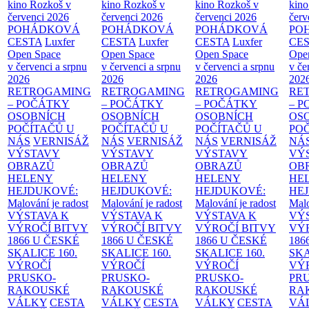
kino Rozkoš v
kino Rozkoš v
kino Rozkoš v
kino
červenci 2026
červenci 2026
červenci 2026
červ
POHÁDKOVÁ
POHÁDKOVÁ
POHÁDKOVÁ
PO
CESTA
Luxfer
CESTA
Luxfer
CESTA
Luxfer
CE
Open Space
Open Space
Open Space
Ope
v červenci a srpnu
v červenci a srpnu
v červenci a srpnu
v če
2026
2026
2026
202
RETROGAMING
RETROGAMING
RETROGAMING
RE
– POČÁTKY
– POČÁTKY
– POČÁTKY
– 
OSOBNÍCH
OSOBNÍCH
OSOBNÍCH
OS
POČÍTAČŮ U
POČÍTAČŮ U
POČÍTAČŮ U
PO
NÁS
VERNISÁŽ
NÁS
VERNISÁŽ
NÁS
VERNISÁŽ
NÁ
VÝSTAVY
VÝSTAVY
VÝSTAVY
VÝ
OBRAZŮ
OBRAZŮ
OBRAZŮ
OB
HELENY
HELENY
HELENY
HE
HEJDUKOVÉ:
HEJDUKOVÉ:
HEJDUKOVÉ:
HE
Malování je radost
Malování je radost
Malování je radost
Malo
VÝSTAVA K
VÝSTAVA K
VÝSTAVA K
VÝ
VÝROČÍ BITVY
VÝROČÍ BITVY
VÝROČÍ BITVY
VÝ
1866 U ČESKÉ
1866 U ČESKÉ
1866 U ČESKÉ
186
SKALICE
160.
SKALICE
160.
SKALICE
160.
SK
VÝROČÍ
VÝROČÍ
VÝROČÍ
VÝ
PRUSKO-
PRUSKO-
PRUSKO-
PR
RAKOUSKÉ
RAKOUSKÉ
RAKOUSKÉ
RA
VÁLKY
CESTA
VÁLKY
CESTA
VÁLKY
CESTA
VÁ