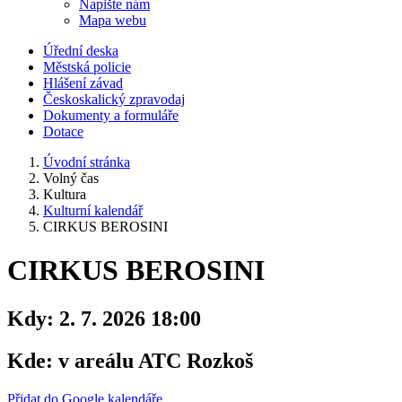
Napište nám
Mapa webu
Úřední deska
Městská policie
Hlášení závad
Českoskalický zpravodaj
Dokumenty a formuláře
Dotace
Úvodní stránka
Volný čas
Kultura
Kulturní kalendář
CIRKUS BEROSINI
CIRKUS BEROSINI
Kdy:
2. 7. 2026 18:00
Kde:
v areálu ATC Rozkoš
Přidat do Google kalendáře