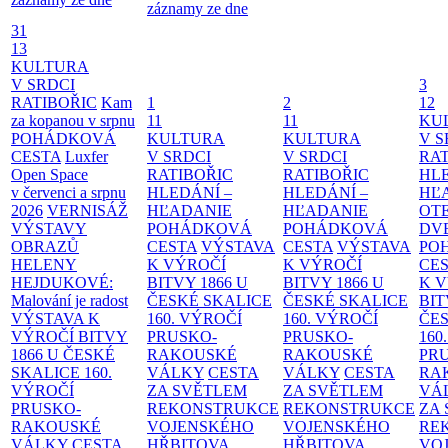
záznamy ze dne
31
13
KULTURA
V SRDCI
3
RATIBOŘIC
Kam
1
2
12
za kopanou v srpnu
11
11
KU
POHÁDKOVÁ
KULTURA
KULTURA
V S
CESTA
Luxfer
V SRDCI
V SRDCI
RAT
Open Space
RATIBOŘIC
RATIBOŘIC
HLE
v červenci a srpnu
HLEDÁNÍ –
HLEDÁNÍ –
HĽ
2026
VERNISÁŽ
HĽADANIE
HĽADANIE
OT
VÝSTAVY
POHÁDKOVÁ
POHÁDKOVÁ
DV
OBRAZŮ
CESTA
VÝSTAVA
CESTA
VÝSTAVA
PO
HELENY
K VÝROČÍ
K VÝROČÍ
CE
HEJDUKOVÉ:
BITVY 1866 U
BITVY 1866 U
K 
Malování je radost
ČESKÉ SKALICE
ČESKÉ SKALICE
BIT
VÝSTAVA K
160. VÝROČÍ
160. VÝROČÍ
ČES
VÝROČÍ BITVY
PRUSKO-
PRUSKO-
160
1866 U ČESKÉ
RAKOUSKÉ
RAKOUSKÉ
PR
SKALICE
160.
VÁLKY
CESTA
VÁLKY
CESTA
RA
VÝROČÍ
ZA SVĚTLEM
ZA SVĚTLEM
VÁ
PRUSKO-
REKONSTRUKCE
REKONSTRUKCE
ZA
RAKOUSKÉ
VOJENSKÉHO
VOJENSKÉHO
RE
VÁLKY
CESTA
HŘBITOVA
HŘBITOVA
VO