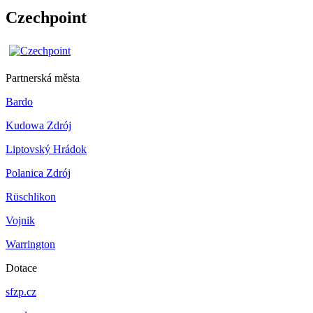
Czechpoint
Partnerská města
Bardo
Kudowa Zdrój
Liptovský Hrádok
Polanica Zdrój
Rüschlikon
Vojnik
Warrington
Dotace
sfzp.cz