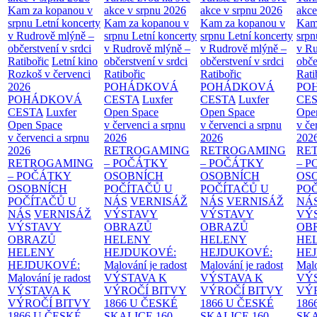
Kam za kopanou v
akce v srpnu 2026
akce v srpnu 2026
akce
srpnu
Letní koncerty
Kam za kopanou v
Kam za kopanou v
Kam
v Rudrově mlýně –
srpnu
Letní koncerty
srpnu
Letní koncerty
srp
občerstvení v srdci
v Rudrově mlýně –
v Rudrově mlýně –
v Ru
Ratibořic
Letní kino
občerstvení v srdci
občerstvení v srdci
obče
Rozkoš v červenci
Ratibořic
Ratibořic
Rati
2026
POHÁDKOVÁ
POHÁDKOVÁ
PO
POHÁDKOVÁ
CESTA
Luxfer
CESTA
Luxfer
CE
CESTA
Luxfer
Open Space
Open Space
Ope
Open Space
v červenci a srpnu
v červenci a srpnu
v če
v červenci a srpnu
2026
2026
202
2026
RETROGAMING
RETROGAMING
RE
RETROGAMING
– POČÁTKY
– POČÁTKY
– 
– POČÁTKY
OSOBNÍCH
OSOBNÍCH
OS
OSOBNÍCH
POČÍTAČŮ U
POČÍTAČŮ U
PO
POČÍTAČŮ U
NÁS
VERNISÁŽ
NÁS
VERNISÁŽ
NÁ
NÁS
VERNISÁŽ
VÝSTAVY
VÝSTAVY
VÝ
VÝSTAVY
OBRAZŮ
OBRAZŮ
OB
OBRAZŮ
HELENY
HELENY
HE
HELENY
HEJDUKOVÉ:
HEJDUKOVÉ:
HE
HEJDUKOVÉ:
Malování je radost
Malování je radost
Malo
Malování je radost
VÝSTAVA K
VÝSTAVA K
VÝ
VÝSTAVA K
VÝROČÍ BITVY
VÝROČÍ BITVY
VÝ
VÝROČÍ BITVY
1866 U ČESKÉ
1866 U ČESKÉ
186
1866 U ČESKÉ
SKALICE
160.
SKALICE
160.
SK