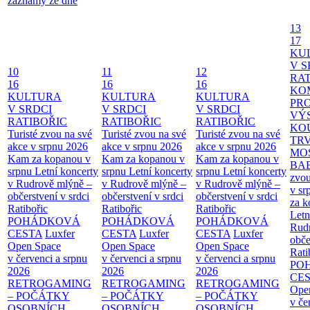
záznamy ze dne
13
17
KU
V S
10
11
12
RAT
16
16
16
KO
KULTURA
KULTURA
KULTURA
PR
V SRDCI
V SRDCI
V SRDCI
VÝ
RATIBOŘIC
RATIBOŘIC
RATIBOŘIC
KO
Turisté zvou na své
Turisté zvou na své
Turisté zvou na své
TR
akce v srpnu 2026
akce v srpnu 2026
akce v srpnu 2026
MO
Kam za kopanou v
Kam za kopanou v
Kam za kopanou v
BA
srpnu
Letní koncerty
srpnu
Letní koncerty
srpnu
Letní koncerty
zvou
v Rudrově mlýně –
v Rudrově mlýně –
v Rudrově mlýně –
v sr
občerstvení v srdci
občerstvení v srdci
občerstvení v srdci
za k
Ratibořic
Ratibořic
Ratibořic
Letn
POHÁDKOVÁ
POHÁDKOVÁ
POHÁDKOVÁ
Rud
CESTA
Luxfer
CESTA
Luxfer
CESTA
Luxfer
obče
Open Space
Open Space
Open Space
Rati
v červenci a srpnu
v červenci a srpnu
v červenci a srpnu
PO
2026
2026
2026
CE
RETROGAMING
RETROGAMING
RETROGAMING
Ope
– POČÁTKY
– POČÁTKY
– POČÁTKY
v če
OSOBNÍCH
OSOBNÍCH
OSOBNÍCH