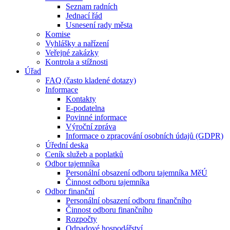
Seznam radních
Jednací řád
Usnesení rady města
Komise
Vyhlášky a nařízení
Veřejné zakázky
Kontrola a stížnosti
Úřad
FAQ (často kladené dotazy)
Informace
Kontakty
E-podatelna
Povinné informace
Výroční zpráva
Informace o zpracování osobních údajů (GDPR)
Úřední deska
Ceník služeb a poplatků
Odbor tajemníka
Personální obsazení odboru tajemníka MěÚ
Činnost odboru tajemníka
Odbor finanční
Personální obsazení odboru finančního
Činnost odboru finančního
Rozpočty
Odpadové hospodářství