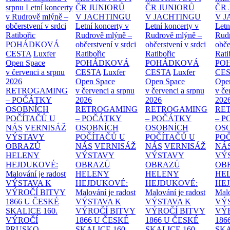
srpnu
Letní koncerty
ČR JUNIORŮ
ČR JUNIORŮ
ČR 
v Rudrově mlýně –
V JACHTINGU
V JACHTINGU
V 
občerstvení v srdci
Letní koncerty v
Letní koncerty v
Letn
Ratibořic
Rudrově mlýně –
Rudrově mlýně –
Rud
POHÁDKOVÁ
občerstvení v srdci
občerstvení v srdci
obče
CESTA
Luxfer
Ratibořic
Ratibořic
Rati
Open Space
POHÁDKOVÁ
POHÁDKOVÁ
PO
v červenci a srpnu
CESTA
Luxfer
CESTA
Luxfer
CE
2026
Open Space
Open Space
Ope
RETROGAMING
v červenci a srpnu
v červenci a srpnu
v če
– POČÁTKY
2026
2026
202
OSOBNÍCH
RETROGAMING
RETROGAMING
RE
POČÍTAČŮ U
– POČÁTKY
– POČÁTKY
– 
NÁS
VERNISÁŽ
OSOBNÍCH
OSOBNÍCH
OS
VÝSTAVY
POČÍTAČŮ U
POČÍTAČŮ U
PO
OBRAZŮ
NÁS
VERNISÁŽ
NÁS
VERNISÁŽ
NÁ
HELENY
VÝSTAVY
VÝSTAVY
VÝ
HEJDUKOVÉ:
OBRAZŮ
OBRAZŮ
OB
Malování je radost
HELENY
HELENY
HE
VÝSTAVA K
HEJDUKOVÉ:
HEJDUKOVÉ:
HE
VÝROČÍ BITVY
Malování je radost
Malování je radost
Malo
1866 U ČESKÉ
VÝSTAVA K
VÝSTAVA K
VÝ
SKALICE
160.
VÝROČÍ BITVY
VÝROČÍ BITVY
VÝ
VÝROČÍ
1866 U ČESKÉ
1866 U ČESKÉ
186
PRUSKO-
SKALICE
160.
SKALICE
160.
SK