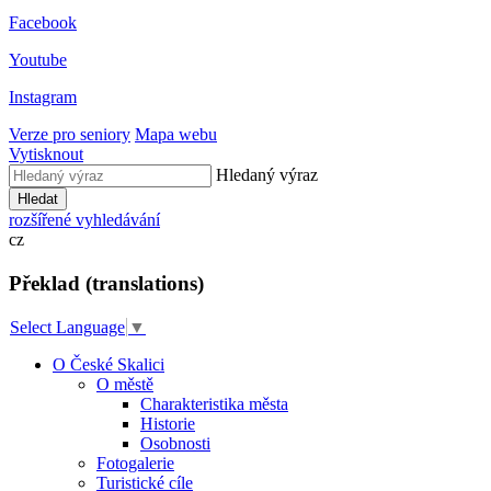
Facebook
Youtube
Instagram
Verze pro seniory
Mapa webu
Vytisknout
Hledaný výraz
Hledat
rozšířené vyhledávání
cz
Překlad (translations)
Select Language
▼
O České Skalici
O městě
Charakteristika města
Historie
Osobnosti
Fotogalerie
Turistické cíle