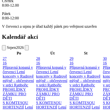
Čtvrtek
8:00-12.00
Pátek
8:00-12:00
V červenci a srpnu je úřad každý pátek pro veřejnost uzavřen
Kalendář akcí
Srpen
2026
Po
Út
St
27
28
29
30
16
16
16
16
Přípravná kopaná v
Přípravná kopaná v
Přípravná kopaná v
Příp
červenci
Letní
červenci
Letní
červenci
Letní
červ
koncerty v Rudrově
koncerty v Rudrově
koncerty v Rudrově
konc
mlýně – občerstvení
mlýně – občerstvení
mlýně – občerstvení
mlýn
v srdci Ratibořic
v srdci Ratibořic
v srdci Ratibořic
v sr
PROHLÍDKY
PROHLÍDKY
PROHLÍDKY
PR
ZÁMKU PRO
ZÁMKU PRO
ZÁMKU PRO
ZÁ
DĚTI
DĚTI
DĚTI
DĚT
S KOMTESOU
S KOMTESOU
S KOMTESOU
S 
HORTENZIÍ
Letní
HORTENZIÍ
Letní
HORTENZIÍ
Letní
HOR