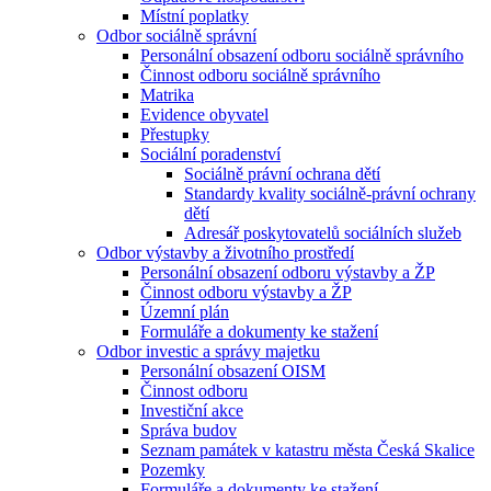
Místní poplatky
Odbor sociálně správní
Personální obsazení odboru sociálně správního
Činnost odboru sociálně správního
Matrika
Evidence obyvatel
Přestupky
Sociální poradenství
Sociálně právní ochrana dětí
Standardy kvality sociálně-právní ochrany
dětí
Adresář poskytovatelů sociálních služeb
Odbor výstavby a životního prostředí
Personální obsazení odboru výstavby a ŽP
Činnost odboru výstavby a ŽP
Územní plán
Formuláře a dokumenty ke stažení
Odbor investic a správy majetku
Personální obsazení OISM
Činnost odboru
Investiční akce
Správa budov
Seznam památek v katastru města Česká Skalice
Pozemky
Formuláře a dokumenty ke stažení