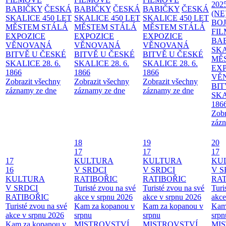
202
BABIČKY
ČESKÁ
BABIČKY
ČESKÁ
BABIČKY
ČESKÁ
(NE
SKALICE 450 LET
SKALICE 450 LET
SKALICE 450 LET
BO
MĚSTEM
STÁLÁ
MĚSTEM
STÁLÁ
MĚSTEM
STÁLÁ
FI
EXPOZICE
EXPOZICE
EXPOZICE
BA
VĚNOVANÁ
VĚNOVANÁ
VĚNOVANÁ
SKA
BITVĚ U ČESKÉ
BITVĚ U ČESKÉ
BITVĚ U ČESKÉ
MĚ
SKALICE 28. 6.
SKALICE 28. 6.
SKALICE 28. 6.
EX
1866
1866
1866
VĚ
Zobrazit všechny
Zobrazit všechny
Zobrazit všechny
BIT
záznamy ze dne
záznamy ze dne
záznamy ze dne
SKA
186
Zobr
zázn
18
19
20
17
17
17
17
KULTURA
KULTURA
KU
16
V SRDCI
V SRDCI
V S
KULTURA
RATIBOŘIC
RATIBOŘIC
RAT
V SRDCI
Turisté zvou na své
Turisté zvou na své
Turi
RATIBOŘIC
akce v srpnu 2026
akce v srpnu 2026
akce
Turisté zvou na své
Kam za kopanou v
Kam za kopanou v
Kam
akce v srpnu 2026
srpnu
srpnu
srpn
Kam za kopanou v
MISTROVSTVÍ
MISTROVSTVÍ
MI