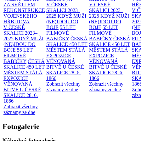
ZA SVĚTLEM
V ČESKÉ
V ČESKÉ
HŘ
REKONSTRUKCE
SKALICI 2023–
SKALICI 2023–
V 
VOJENSKÉHO
2025
KDYŽ MUŽI
2025
KDYŽ MUŽI
SKA
HŘBITOVA
(NE)JDOU DO
(NE)JDOU DO
202
V ČESKÉ
BOJE
55 LET
BOJE
55 LET
(NE
SKALICI 2023–
FILMOVÉ
FILMOVÉ
BO
2025
KDYŽ MUŽI
BABIČKY
ČESKÁ
BABIČKY
ČESKÁ
FI
(NE)JDOU DO
SKALICE 450 LET
SKALICE 450 LET
BA
BOJE
55 LET
MĚSTEM
STÁLÁ
MĚSTEM
STÁLÁ
SKA
FILMOVÉ
EXPOZICE
EXPOZICE
MĚ
BABIČKY
ČESKÁ
VĚNOVANÁ
VĚNOVANÁ
EX
SKALICE 450 LET
BITVĚ U ČESKÉ
BITVĚ U ČESKÉ
VĚ
MĚSTEM
STÁLÁ
SKALICE 28. 6.
SKALICE 28. 6.
BIT
EXPOZICE
1866
1866
SKA
VĚNOVANÁ
Zobrazit všechny
Zobrazit všechny
186
BITVĚ U ČESKÉ
záznamy ze dne
záznamy ze dne
Zobr
SKALICE 28. 6.
zázn
1866
Zobrazit všechny
záznamy ze dne
Fotogalerie
Náhodná fotogalerie