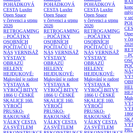
BA
POHÁDKOVÁ
POHÁDKOVÁ
POHÁDKOVÁ
konc
CESTA
Luxfer
CESTA
Luxfer
CESTA
Luxfer
mlýn
Open Space
Open Space
Open Space
v sr
v červenci a srpnu
v červenci a srpnu
v červenci a srpnu
PO
2026
2026
2026
CE
RETROGAMING
RETROGAMING
RETROGAMING
Ope
– POČÁTKY
– POČÁTKY
– POČÁTKY
v če
OSOBNÍCH
OSOBNÍCH
OSOBNÍCH
202
POČÍTAČŮ U
POČÍTAČŮ U
POČÍTAČŮ U
RE
NÁS
VERNISÁŽ
NÁS
VERNISÁŽ
NÁS
VERNISÁŽ
– 
VÝSTAVY
VÝSTAVY
VÝSTAVY
OS
OBRAZŮ
OBRAZŮ
OBRAZŮ
PO
HELENY
HELENY
HELENY
NÁ
HEJDUKOVÉ:
HEJDUKOVÉ:
HEJDUKOVÉ:
VÝ
Malování je radost
Malování je radost
Malování je radost
OB
VÝSTAVA K
VÝSTAVA K
VÝSTAVA K
HE
VÝROČÍ BITVY
VÝROČÍ BITVY
VÝROČÍ BITVY
HE
1866 U ČESKÉ
1866 U ČESKÉ
1866 U ČESKÉ
Malo
SKALICE
160.
SKALICE
160.
SKALICE
160.
VÝ
VÝROČÍ
VÝROČÍ
VÝROČÍ
VÝ
PRUSKO-
PRUSKO-
PRUSKO-
186
RAKOUSKÉ
RAKOUSKÉ
RAKOUSKÉ
SK
VÁLKY
CESTA
VÁLKY
CESTA
VÁLKY
CESTA
VÝ
ZA SVĚTLEM
ZA SVĚTLEM
ZA SVĚTLEM
PR
REKONSTRUKCE
REKONSTRUKCE
REKONSTRUKCE