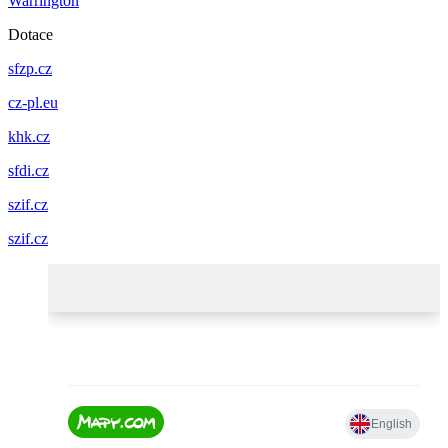
Warrington
Dotace
sfzp.cz
cz-pl.eu
khk.cz
sfdi.cz
szif.cz
szif.cz