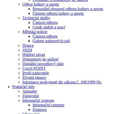
Odbor kultury a sportu
Personální obsazení odboru kultury a sportu
Činnost odboru kultury a sportu
Technické služby
Činnost odboru
Ceník služeb a prací
Městská policie
Činnost odboru
Galerie nalezených psů
Dotace
JSDH
Hlášení závad
Dokumenty ke stažení
Digitální povodňový plán
Czech POINT
Profil zadavatele
Životní situace
Informace poskytnuté dle zákona č. 106⁄1999 Sb.
Praktické info
Aktuality
Zpravodaj
Informační centrum
Informační centrum
Doprava