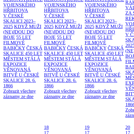
RA
VOJENSKÉHO
VOJENSKÉHO
VOJENSKÉHO
VÁ
HŘBITOVA
HŘBITOVA
HŘBITOVA
ZA
V ČESKÉ
V ČESKÉ
V ČESKÉ
RE
SKALICI 2023–
SKALICI 2023–
SKALICI 2023–
VO
2025
KDYŽ MUŽI
2025
KDYŽ MUŽI
2025
KDYŽ MUŽI
HŘ
(NE)JDOU DO
(NE)JDOU DO
(NE)JDOU DO
V 
BOJE
55 LET
BOJE
55 LET
BOJE
55 LET
SKA
FILMOVÉ
FILMOVÉ
FILMOVÉ
202
BABIČKY
ČESKÁ
BABIČKY
ČESKÁ
BABIČKY
ČESKÁ
(NE
SKALICE 450 LET
SKALICE 450 LET
SKALICE 450 LET
BO
MĚSTEM
STÁLÁ
MĚSTEM
STÁLÁ
MĚSTEM
STÁLÁ
FI
EXPOZICE
EXPOZICE
EXPOZICE
BA
VĚNOVANÁ
VĚNOVANÁ
VĚNOVANÁ
SKA
BITVĚ U ČESKÉ
BITVĚ U ČESKÉ
BITVĚ U ČESKÉ
MĚ
SKALICE 28. 6.
SKALICE 28. 6.
SKALICE 28. 6.
EX
1866
1866
1866
VĚ
Zobrazit všechny
Zobrazit všechny
Zobrazit všechny
BIT
záznamy ze dne
záznamy ze dne
záznamy ze dne
SKA
186
Zobr
zázn
18
19
20
17
17
17