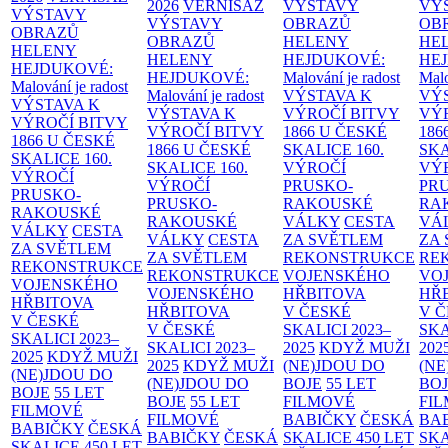
2026
VERNISÁŽ
VÝSTAVY
VÝ
VÝSTAVY
VÝSTAVY
OBRAZŮ
OB
OBRAZŮ
OBRAZŮ
HELENY
HE
HELENY
HELENY
HEJDUKOVÉ:
HE
HEJDUKOVÉ:
HEJDUKOVÉ:
Malování je radost
Malo
Malování je radost
Malování je radost
VÝSTAVA K
VÝ
VÝSTAVA K
VÝSTAVA K
VÝROČÍ BITVY
VÝ
VÝROČÍ BITVY
VÝROČÍ BITVY
1866 U ČESKÉ
186
1866 U ČESKÉ
1866 U ČESKÉ
SKALICE
160.
SK
SKALICE
160.
SKALICE
160.
VÝROČÍ
VÝ
VÝROČÍ
VÝROČÍ
PRUSKO-
PR
PRUSKO-
PRUSKO-
RAKOUSKÉ
RA
RAKOUSKÉ
RAKOUSKÉ
VÁLKY
CESTA
VÁ
VÁLKY
CESTA
VÁLKY
CESTA
ZA SVĚTLEM
ZA
ZA SVĚTLEM
ZA SVĚTLEM
REKONSTRUKCE
RE
REKONSTRUKCE
REKONSTRUKCE
VOJENSKÉHO
VO
VOJENSKÉHO
VOJENSKÉHO
HŘBITOVA
HŘ
HŘBITOVA
HŘBITOVA
V ČESKÉ
V 
V ČESKÉ
V ČESKÉ
SKALICI 2023–
SKA
SKALICI 2023–
SKALICI 2023–
2025
KDYŽ MUŽI
202
2025
KDYŽ MUŽI
2025
KDYŽ MUŽI
(NE)JDOU DO
(NE
(NE)JDOU DO
(NE)JDOU DO
BOJE
55 LET
BO
BOJE
55 LET
BOJE
55 LET
FILMOVÉ
FI
FILMOVÉ
FILMOVÉ
BABIČKY
ČESKÁ
BA
BABIČKY
ČESKÁ
BABIČKY
ČESKÁ
SKALICE 450 LET
SKA
SKALICE 450 LET