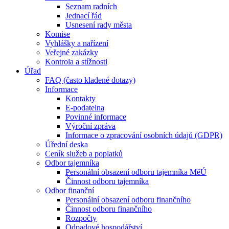
Seznam radních
Jednací řád
Usnesení rady města
Komise
Vyhlášky a nařízení
Veřejné zakázky
Kontrola a stížnosti
Úřad
FAQ (často kladené dotazy)
Informace
Kontakty
E-podatelna
Povinné informace
Výroční zpráva
Informace o zpracování osobních údajů (GDPR)
Úřední deska
Ceník služeb a poplatků
Odbor tajemníka
Personální obsazení odboru tajemníka MěÚ
Činnost odboru tajemníka
Odbor finanční
Personální obsazení odboru finančního
Činnost odboru finančního
Rozpočty
Odpadové hospodářství