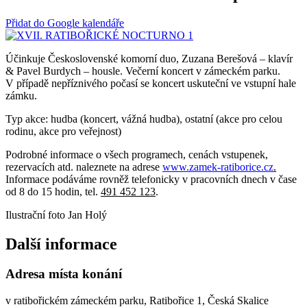
Přidat do Google kalendáře
Účinkuje Československé komorní duo, Zuzana Berešová – klavír
& Pavel Burdych – housle. Večerní koncert v zámeckém parku.
V případě nepříznivého počasí se koncert uskuteční ve vstupní hale
zámku.
Typ akce: hudba (koncert, vážná hudba), ostatní (akce pro celou
rodinu, akce pro veřejnost)
Podrobné informace o všech programech, cenách vstupenek,
rezervacích atd. naleznete na adrese
www.zamek-ratiborice.cz
.
Informace podáváme rovněž telefonicky v pracovních dnech v čase
od 8 do 15 hodin, tel.
491 452 123
.
Ilustrační foto Jan Holý
Další informace
Adresa místa konání
v ratibořickém zámeckém parku, Ratibořice 1, Česká Skalice