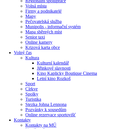
Regionální spolupráce
Volná místa
Firmy a podnikatelé
Mapy
Pečovatelská služba
Munipolis - informační systém
Mapa sběrných míst
Senior taxi
Online kamery
Krizová karta obce
Volný čas
Kultura
Kulturní kalendář
Jiřinkové slavnosti
Kino Kaplicky Boutique Cinema
Letní kino Rozkoš
Sport
Církve
Spolky
Turistika
Stezka Johna Lennona
Pozvánky k sousedům
Online rezervace sportovišť
Kontakty
Kontakty na MÚ