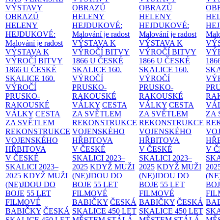
VÝSTAVY
OBRAZŮ
OBRAZŮ
OB
OBRAZŮ
HELENY
HELENY
HE
HELENY
HEJDUKOVÉ:
HEJDUKOVÉ:
HE
HEJDUKOVÉ:
Malování je radost
Malování je radost
Malo
Malování je radost
VÝSTAVA K
VÝSTAVA K
VÝ
VÝSTAVA K
VÝROČÍ BITVY
VÝROČÍ BITVY
VÝ
VÝROČÍ BITVY
1866 U ČESKÉ
1866 U ČESKÉ
186
1866 U ČESKÉ
SKALICE
160.
SKALICE
160.
SK
SKALICE
160.
VÝROČÍ
VÝROČÍ
VÝ
VÝROČÍ
PRUSKO-
PRUSKO-
PR
PRUSKO-
RAKOUSKÉ
RAKOUSKÉ
RA
RAKOUSKÉ
VÁLKY
CESTA
VÁLKY
CESTA
VÁ
VÁLKY
CESTA
ZA SVĚTLEM
ZA SVĚTLEM
ZA
ZA SVĚTLEM
REKONSTRUKCE
REKONSTRUKCE
RE
REKONSTRUKCE
VOJENSKÉHO
VOJENSKÉHO
VO
VOJENSKÉHO
HŘBITOVA
HŘBITOVA
HŘ
HŘBITOVA
V ČESKÉ
V ČESKÉ
V 
V ČESKÉ
SKALICI 2023–
SKALICI 2023–
SKA
SKALICI 2023–
2025
KDYŽ MUŽI
2025
KDYŽ MUŽI
202
2025
KDYŽ MUŽI
(NE)JDOU DO
(NE)JDOU DO
(NE
(NE)JDOU DO
BOJE
55 LET
BOJE
55 LET
BO
BOJE
55 LET
FILMOVÉ
FILMOVÉ
FI
FILMOVÉ
BABIČKY
ČESKÁ
BABIČKY
ČESKÁ
BA
BABIČKY
ČESKÁ
SKALICE 450 LET
SKALICE 450 LET
SKA
SKALICE 450 LET
MĚSTEM
STÁLÁ
MĚSTEM
STÁLÁ
MĚ