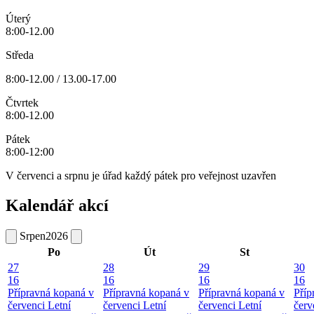
Úterý
8:00-12.00
Středa
8:00-12.00 / 13.00-17.00
Čtvrtek
8:00-12.00
Pátek
8:00-12:00
V červenci a srpnu je úřad každý pátek pro veřejnost uzavřen
Kalendář akcí
Srpen
2026
Po
Út
St
27
28
29
30
16
16
16
16
Přípravná kopaná v
Přípravná kopaná v
Přípravná kopaná v
Příp
červenci
Letní
červenci
Letní
červenci
Letní
červ