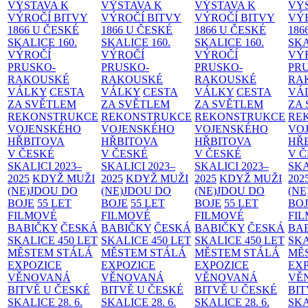
VÝSTAVA K
VÝSTAVA K
VÝSTAVA K
VÝ
VÝROČÍ BITVY
VÝROČÍ BITVY
VÝROČÍ BITVY
VÝ
1866 U ČESKÉ
1866 U ČESKÉ
1866 U ČESKÉ
186
SKALICE
160.
SKALICE
160.
SKALICE
160.
SK
VÝROČÍ
VÝROČÍ
VÝROČÍ
VÝ
PRUSKO-
PRUSKO-
PRUSKO-
PR
RAKOUSKÉ
RAKOUSKÉ
RAKOUSKÉ
RA
VÁLKY
CESTA
VÁLKY
CESTA
VÁLKY
CESTA
VÁ
ZA SVĚTLEM
ZA SVĚTLEM
ZA SVĚTLEM
ZA
REKONSTRUKCE
REKONSTRUKCE
REKONSTRUKCE
RE
VOJENSKÉHO
VOJENSKÉHO
VOJENSKÉHO
VO
HŘBITOVA
HŘBITOVA
HŘBITOVA
HŘ
V ČESKÉ
V ČESKÉ
V ČESKÉ
V 
SKALICI 2023–
SKALICI 2023–
SKALICI 2023–
SKA
2025
KDYŽ MUŽI
2025
KDYŽ MUŽI
2025
KDYŽ MUŽI
202
(NE)JDOU DO
(NE)JDOU DO
(NE)JDOU DO
(NE
BOJE
55 LET
BOJE
55 LET
BOJE
55 LET
BO
FILMOVÉ
FILMOVÉ
FILMOVÉ
FI
BABIČKY
ČESKÁ
BABIČKY
ČESKÁ
BABIČKY
ČESKÁ
BA
SKALICE 450 LET
SKALICE 450 LET
SKALICE 450 LET
SKA
MĚSTEM
STÁLÁ
MĚSTEM
STÁLÁ
MĚSTEM
STÁLÁ
MĚ
EXPOZICE
EXPOZICE
EXPOZICE
EX
VĚNOVANÁ
VĚNOVANÁ
VĚNOVANÁ
VĚ
BITVĚ U ČESKÉ
BITVĚ U ČESKÉ
BITVĚ U ČESKÉ
BIT
SKALICE 28. 6.
SKALICE 28. 6.
SKALICE 28. 6.
SKA