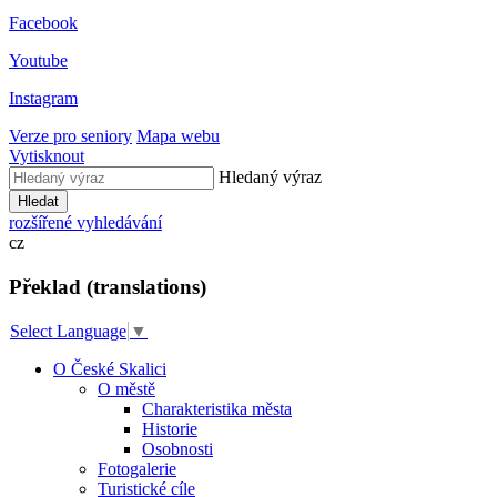
Facebook
Youtube
Instagram
Verze pro seniory
Mapa webu
Vytisknout
Hledaný výraz
Hledat
rozšířené vyhledávání
cz
Překlad (translations)
Select Language
▼
O České Skalici
O městě
Charakteristika města
Historie
Osobnosti
Fotogalerie
Turistické cíle