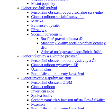
Místní poplatky
Odbor sociálně správní
Personální obsazení odboru sociálně správního
Činnost odboru sociálně správního
Matrika
Evidence obyvatel
Přestupky
Sociální poradenství
Sociálně právní ochrana dětí
Standardy kvality sociálně-právní ochrany
dětí
Adresář poskytovatelů sociálních služeb
Odbor výstavby a životního prostředí
Personální obsazení odboru výstavby a ŽP
Činnost odboru výstavby a ŽP
Územní plán
Formuláře a dokumenty ke stažení
Odbor investic a správy majetku
Personální obsazení OISM
Činnost odboru
Investiční akce
Správa budov
Seznam památek v katastru města Česká Skalice
Pozemky
Formuláře a dokumenty ke stažení