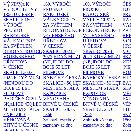
VÝSTAVA K
160. VÝROČÍ
160. VÝROČÍ
ČES
VÝROČÍ BITVY
PRUSKO-
PRUSKO-
160
1866 U ČESKÉ
RAKOUSKÉ
RAKOUSKÉ
PR
SKALICE
160.
VÁLKY
CESTA
VÁLKY
CESTA
RA
VÝROČÍ
ZA SVĚTLEM
ZA SVĚTLEM
VÁ
PRUSKO-
REKONSTRUKCE
REKONSTRUKCE
ZA
RAKOUSKÉ
VOJENSKÉHO
VOJENSKÉHO
RE
VÁLKY
CESTA
HŘBITOVA
HŘBITOVA
VO
ZA SVĚTLEM
V ČESKÉ
V ČESKÉ
HŘ
REKONSTRUKCE
SKALICI 2023–
SKALICI 2023–
V 
VOJENSKÉHO
2025
KDYŽ MUŽI
2025
KDYŽ MUŽI
SKA
HŘBITOVA
(NE)JDOU DO
(NE)JDOU DO
202
V ČESKÉ
BOJE
55 LET
BOJE
55 LET
(NE
SKALICI 2023–
FILMOVÉ
FILMOVÉ
BO
2025
KDYŽ MUŽI
BABIČKY
ČESKÁ
BABIČKY
ČESKÁ
FI
(NE)JDOU DO
SKALICE 450 LET
SKALICE 450 LET
BA
BOJE
55 LET
MĚSTEM
STÁLÁ
MĚSTEM
STÁLÁ
SKA
FILMOVÉ
EXPOZICE
EXPOZICE
MĚ
BABIČKY
ČESKÁ
VĚNOVANÁ
VĚNOVANÁ
EX
SKALICE 450 LET
BITVĚ U ČESKÉ
BITVĚ U ČESKÉ
VĚ
MĚSTEM
STÁLÁ
SKALICE 28. 6.
SKALICE 28. 6.
BIT
EXPOZICE
1866
1866
SKA
VĚNOVANÁ
Zobrazit všechny
Zobrazit všechny
186
BITVĚ U ČESKÉ
záznamy ze dne
záznamy ze dne
Zobr
SKALICE 28. 6.
zázn