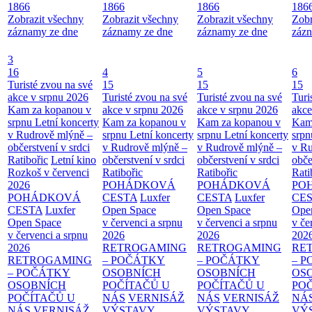
1866
1866
1866
186
Zobrazit všechny
Zobrazit všechny
Zobrazit všechny
Zobr
záznamy ze dne
záznamy ze dne
záznamy ze dne
zázn
3
16
4
5
6
Turisté zvou na své
15
15
15
akce v srpnu 2026
Turisté zvou na své
Turisté zvou na své
Turi
Kam za kopanou v
akce v srpnu 2026
akce v srpnu 2026
akce
srpnu
Letní koncerty
Kam za kopanou v
Kam za kopanou v
Kam
v Rudrově mlýně –
srpnu
Letní koncerty
srpnu
Letní koncerty
srp
občerstvení v srdci
v Rudrově mlýně –
v Rudrově mlýně –
v Ru
Ratibořic
Letní kino
občerstvení v srdci
občerstvení v srdci
obče
Rozkoš v červenci
Ratibořic
Ratibořic
Rati
2026
POHÁDKOVÁ
POHÁDKOVÁ
PO
POHÁDKOVÁ
CESTA
Luxfer
CESTA
Luxfer
CE
CESTA
Luxfer
Open Space
Open Space
Ope
Open Space
v červenci a srpnu
v červenci a srpnu
v če
v červenci a srpnu
2026
2026
202
2026
RETROGAMING
RETROGAMING
RE
RETROGAMING
– POČÁTKY
– POČÁTKY
– 
– POČÁTKY
OSOBNÍCH
OSOBNÍCH
OS
OSOBNÍCH
POČÍTAČŮ U
POČÍTAČŮ U
PO
POČÍTAČŮ U
NÁS
VERNISÁŽ
NÁS
VERNISÁŽ
NÁ
NÁS
VERNISÁŽ
VÝSTAVY
VÝSTAVY
VÝ