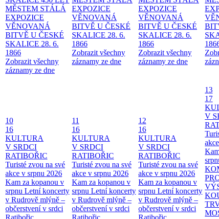
MĚSTEM
STÁLÁ
EXPOZICE
EXPOZICE
EX
EXPOZICE
VĚNOVANÁ
VĚNOVANÁ
VĚ
VĚNOVANÁ
BITVĚ U ČESKÉ
BITVĚ U ČESKÉ
BIT
BITVĚ U ČESKÉ
SKALICE 28. 6.
SKALICE 28. 6.
SKA
SKALICE 28. 6.
1866
1866
186
1866
Zobrazit všechny
Zobrazit všechny
Zobr
Zobrazit všechny
záznamy ze dne
záznamy ze dne
zázn
záznamy ze dne
13
17
KU
V S
10
11
12
RAT
16
16
16
Turi
KULTURA
KULTURA
KULTURA
akce
V SRDCI
V SRDCI
V SRDCI
Kam
RATIBOŘIC
RATIBOŘIC
RATIBOŘIC
srpn
Turisté zvou na své
Turisté zvou na své
Turisté zvou na své
KO
akce v srpnu 2026
akce v srpnu 2026
akce v srpnu 2026
PR
Kam za kopanou v
Kam za kopanou v
Kam za kopanou v
VÝ
srpnu
Letní koncerty
srpnu
Letní koncerty
srpnu
Letní koncerty
KO
v Rudrově mlýně –
v Rudrově mlýně –
v Rudrově mlýně –
TR
občerstvení v srdci
občerstvení v srdci
občerstvení v srdci
MO
Ratibořic
Ratibořic
Ratibořic