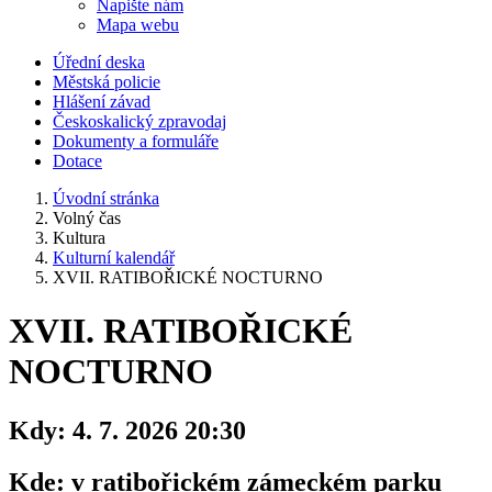
Napište nám
Mapa webu
Úřední deska
Městská policie
Hlášení závad
Českoskalický zpravodaj
Dokumenty a formuláře
Dotace
Úvodní stránka
Volný čas
Kultura
Kulturní kalendář
XVII. RATIBOŘICKÉ NOCTURNO
XVII. RATIBOŘICKÉ
NOCTURNO
Kdy:
4. 7. 2026 20:30
Kde:
v ratibořickém zámeckém parku