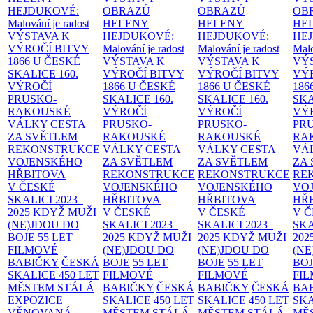
HEJDUKOVÉ:
OBRAZŮ
OBRAZŮ
OB
Malování je radost
HELENY
HELENY
HE
VÝSTAVA K
HEJDUKOVÉ:
HEJDUKOVÉ:
HE
VÝROČÍ BITVY
Malování je radost
Malování je radost
Malo
1866 U ČESKÉ
VÝSTAVA K
VÝSTAVA K
VÝ
SKALICE
160.
VÝROČÍ BITVY
VÝROČÍ BITVY
VÝ
VÝROČÍ
1866 U ČESKÉ
1866 U ČESKÉ
186
PRUSKO-
SKALICE
160.
SKALICE
160.
SK
RAKOUSKÉ
VÝROČÍ
VÝROČÍ
VÝ
VÁLKY
CESTA
PRUSKO-
PRUSKO-
PR
ZA SVĚTLEM
RAKOUSKÉ
RAKOUSKÉ
RA
REKONSTRUKCE
VÁLKY
CESTA
VÁLKY
CESTA
VÁ
VOJENSKÉHO
ZA SVĚTLEM
ZA SVĚTLEM
ZA
HŘBITOVA
REKONSTRUKCE
REKONSTRUKCE
RE
V ČESKÉ
VOJENSKÉHO
VOJENSKÉHO
VO
SKALICI 2023–
HŘBITOVA
HŘBITOVA
HŘ
2025
KDYŽ MUŽI
V ČESKÉ
V ČESKÉ
V 
(NE)JDOU DO
SKALICI 2023–
SKALICI 2023–
SKA
BOJE
55 LET
2025
KDYŽ MUŽI
2025
KDYŽ MUŽI
202
FILMOVÉ
(NE)JDOU DO
(NE)JDOU DO
(NE
BABIČKY
ČESKÁ
BOJE
55 LET
BOJE
55 LET
BO
SKALICE 450 LET
FILMOVÉ
FILMOVÉ
FI
MĚSTEM
STÁLÁ
BABIČKY
ČESKÁ
BABIČKY
ČESKÁ
BA
EXPOZICE
SKALICE 450 LET
SKALICE 450 LET
SKA
VĚNOVANÁ
MĚSTEM
STÁLÁ
MĚSTEM
STÁLÁ
MĚ