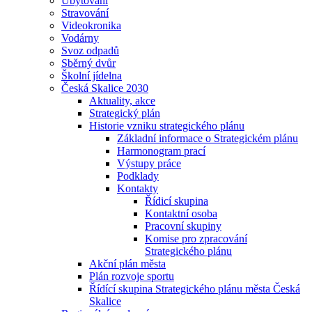
Ubytování
Stravování
Videokronika
Vodárny
Svoz odpadů
Sběrný dvůr
Školní jídelna
Česká Skalice 2030
Aktuality, akce
Strategický plán
Historie vzniku strategického plánu
Základní informace o Strategickém plánu
Harmonogram prací
Výstupy práce
Podklady
Kontakty
Řídicí skupina
Kontaktní osoba
Pracovní skupiny
Komise pro zpracování
Strategického plánu
Akční plán města
Plán rozvoje sportu
Řídící skupina Strategického plánu města Česká
Skalice