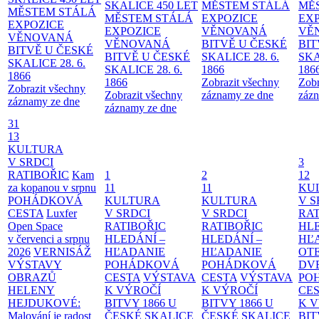
SKALICE 450 LET
MĚSTEM
STÁLÁ
MĚ
MĚSTEM
STÁLÁ
MĚSTEM
STÁLÁ
EXPOZICE
EX
EXPOZICE
EXPOZICE
VĚNOVANÁ
VĚ
VĚNOVANÁ
VĚNOVANÁ
BITVĚ U ČESKÉ
BIT
BITVĚ U ČESKÉ
BITVĚ U ČESKÉ
SKALICE 28. 6.
SKA
SKALICE 28. 6.
SKALICE 28. 6.
1866
186
1866
1866
Zobrazit všechny
Zobr
Zobrazit všechny
Zobrazit všechny
záznamy ze dne
zázn
záznamy ze dne
záznamy ze dne
31
13
KULTURA
V SRDCI
3
RATIBOŘIC
Kam
1
2
12
za kopanou v srpnu
11
11
KU
POHÁDKOVÁ
KULTURA
KULTURA
V S
CESTA
Luxfer
V SRDCI
V SRDCI
RAT
Open Space
RATIBOŘIC
RATIBOŘIC
HLE
v červenci a srpnu
HLEDÁNÍ –
HLEDÁNÍ –
HĽ
2026
VERNISÁŽ
HĽADANIE
HĽADANIE
OT
VÝSTAVY
POHÁDKOVÁ
POHÁDKOVÁ
DV
OBRAZŮ
CESTA
VÝSTAVA
CESTA
VÝSTAVA
PO
HELENY
K VÝROČÍ
K VÝROČÍ
CE
HEJDUKOVÉ:
BITVY 1866 U
BITVY 1866 U
K 
Malování je radost
ČESKÉ SKALICE
ČESKÉ SKALICE
BIT