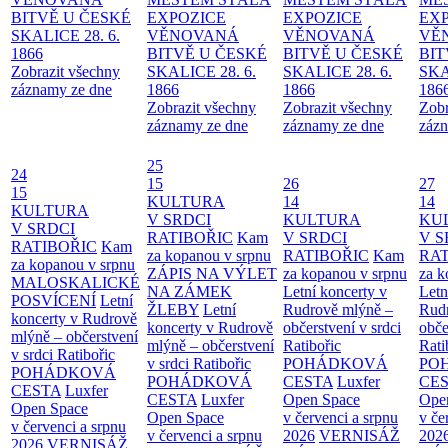
BITVĚ U ČESKÉ
EXPOZICE
EXPOZICE
EX
SKALICE 28. 6.
VĚNOVANÁ
VĚNOVANÁ
VĚ
1866
BITVĚ U ČESKÉ
BITVĚ U ČESKÉ
BIT
Zobrazit všechny
SKALICE 28. 6.
SKALICE 28. 6.
SKA
záznamy ze dne
1866
1866
186
Zobrazit všechny
Zobrazit všechny
Zobr
záznamy ze dne
záznamy ze dne
zázn
25
24
15
26
27
15
KULTURA
14
14
KULTURA
V SRDCI
KULTURA
KU
V SRDCI
RATIBOŘIC
Kam
V SRDCI
V S
RATIBOŘIC
Kam
za kopanou v srpnu
RATIBOŘIC
Kam
RAT
za kopanou v srpnu
ZÁPIS NA VÝLET
za kopanou v srpnu
za k
MALOSKALICKÉ
NA ZÁMEK
Letní koncerty v
Letn
POSVÍCENÍ
Letní
ŽLEBY
Letní
Rudrově mlýně –
Rud
koncerty v Rudrově
koncerty v Rudrově
občerstvení v srdci
obče
mlýně – občerstvení
mlýně – občerstvení
Ratibořic
Rati
v srdci Ratibořic
v srdci Ratibořic
POHÁDKOVÁ
PO
POHÁDKOVÁ
POHÁDKOVÁ
CESTA
Luxfer
CE
CESTA
Luxfer
CESTA
Luxfer
Open Space
Ope
Open Space
Open Space
v červenci a srpnu
v če
v červenci a srpnu
v červenci a srpnu
2026
VERNISÁŽ
202
2026
VERNISÁŽ