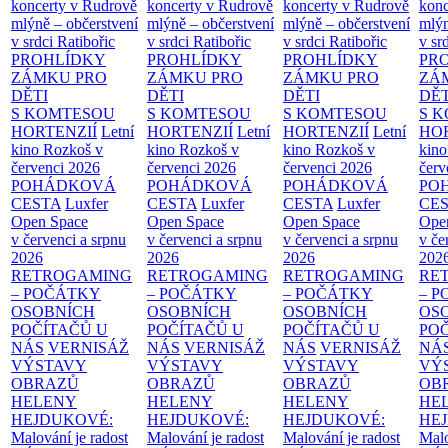
koncerty v Rudrově
koncerty v Rudrově
koncerty v Rudrově
konc
mlýně – občerstvení
mlýně – občerstvení
mlýně – občerstvení
mlýn
v srdci Ratibořic
v srdci Ratibořic
v srdci Ratibořic
v sr
PROHLÍDKY
PROHLÍDKY
PROHLÍDKY
PR
ZÁMKU PRO
ZÁMKU PRO
ZÁMKU PRO
ZÁ
DĚTI
DĚTI
DĚTI
DĚT
S KOMTESOU
S KOMTESOU
S KOMTESOU
S 
HORTENZIÍ
Letní
HORTENZIÍ
Letní
HORTENZIÍ
Letní
HOR
kino Rozkoš v
kino Rozkoš v
kino Rozkoš v
kino
červenci 2026
červenci 2026
červenci 2026
červ
POHÁDKOVÁ
POHÁDKOVÁ
POHÁDKOVÁ
PO
CESTA
Luxfer
CESTA
Luxfer
CESTA
Luxfer
CE
Open Space
Open Space
Open Space
Ope
v červenci a srpnu
v červenci a srpnu
v červenci a srpnu
v če
2026
2026
2026
202
RETROGAMING
RETROGAMING
RETROGAMING
RE
– POČÁTKY
– POČÁTKY
– POČÁTKY
– 
OSOBNÍCH
OSOBNÍCH
OSOBNÍCH
OS
POČÍTAČŮ U
POČÍTAČŮ U
POČÍTAČŮ U
PO
NÁS
VERNISÁŽ
NÁS
VERNISÁŽ
NÁS
VERNISÁŽ
NÁ
VÝSTAVY
VÝSTAVY
VÝSTAVY
VÝ
OBRAZŮ
OBRAZŮ
OBRAZŮ
OB
HELENY
HELENY
HELENY
HE
HEJDUKOVÉ:
HEJDUKOVÉ:
HEJDUKOVÉ:
HE
Malování je radost
Malování je radost
Malování je radost
Malo