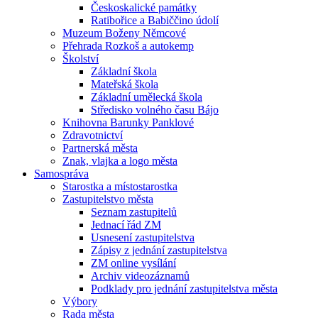
Českoskalické památky
Ratibořice a Babiččino údolí
Muzeum Boženy Němcové
Přehrada Rozkoš a autokemp
Školství
Základní škola
Mateřská škola
Základní umělecká škola
Středisko volného času Bájo
Knihovna Barunky Panklové
Zdravotnictví
Partnerská města
Znak, vlajka a logo města
Samospráva
Starostka a místostarostka
Zastupitelstvo města
Seznam zastupitelů
Jednací řád ZM
Usnesení zastupitelstva
Zápisy z jednání zastupitelstva
ZM online vysílání
Archiv videozáznamů
Podklady pro jednání zastupitelstva města
Výbory
Rada města