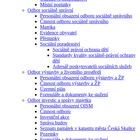
Místní poplatky
Odbor sociálně správní
Personální obsazení odboru sociálně správního
Činnost odboru sociálně správního
Matrika
Evidence obyvatel
Přestupky
Sociální poradenství
Sociálně právní ochrana dětí
Standardy kvality sociálně-právní ochrany
dětí
Adresář poskytovatelů sociálních služeb
Odbor výstavby a životního prostředí
Personální obsazení odboru výstavby a ŽP
Činnost odboru výstavby a ŽP
Územní plán
Formuláře a dokumenty ke stažení
Odbor investic a správy majetku
Personální obsazení OISM
Činnost odboru
Investiční akce
Správa budov
Seznam památek v katastru města Česká Skalice
Pozemky
Formuláře a dokumenty ke stažení