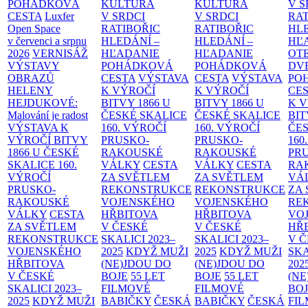
POHÁDKOVÁ
KULTURA
KULTURA
V S
CESTA
Luxfer
V SRDCI
V SRDCI
RAT
Open Space
RATIBOŘIC
RATIBOŘIC
HLE
v červenci a srpnu
HLEDÁNÍ –
HLEDÁNÍ –
HĽ
2026
VERNISÁŽ
HĽADANIE
HĽADANIE
OT
VÝSTAVY
POHÁDKOVÁ
POHÁDKOVÁ
DV
OBRAZŮ
CESTA
VÝSTAVA
CESTA
VÝSTAVA
PO
HELENY
K VÝROČÍ
K VÝROČÍ
CE
HEJDUKOVÉ:
BITVY 1866 U
BITVY 1866 U
K 
Malování je radost
ČESKÉ SKALICE
ČESKÉ SKALICE
BIT
VÝSTAVA K
160. VÝROČÍ
160. VÝROČÍ
ČES
VÝROČÍ BITVY
PRUSKO-
PRUSKO-
160
1866 U ČESKÉ
RAKOUSKÉ
RAKOUSKÉ
PR
SKALICE
160.
VÁLKY
CESTA
VÁLKY
CESTA
RA
VÝROČÍ
ZA SVĚTLEM
ZA SVĚTLEM
VÁ
PRUSKO-
REKONSTRUKCE
REKONSTRUKCE
ZA
RAKOUSKÉ
VOJENSKÉHO
VOJENSKÉHO
RE
VÁLKY
CESTA
HŘBITOVA
HŘBITOVA
VO
ZA SVĚTLEM
V ČESKÉ
V ČESKÉ
HŘ
REKONSTRUKCE
SKALICI 2023–
SKALICI 2023–
V 
VOJENSKÉHO
2025
KDYŽ MUŽI
2025
KDYŽ MUŽI
SKA
HŘBITOVA
(NE)JDOU DO
(NE)JDOU DO
202
V ČESKÉ
BOJE
55 LET
BOJE
55 LET
(NE
SKALICI 2023–
FILMOVÉ
FILMOVÉ
BO
2025
KDYŽ MUŽI
BABIČKY
ČESKÁ
BABIČKY
ČESKÁ
FI