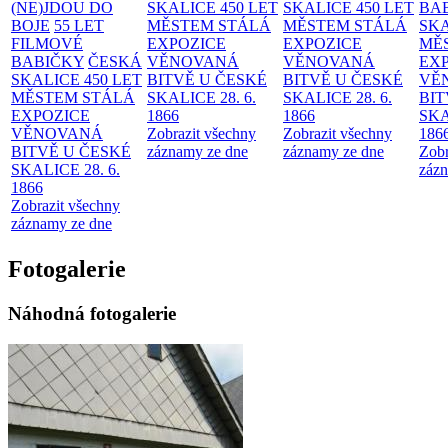
(NE)JDOU DO
SKALICE 450 LET
SKALICE 450 LET
BA
BOJE
55 LET
MĚSTEM
STÁLÁ
MĚSTEM
STÁLÁ
SKA
FILMOVÉ
EXPOZICE
EXPOZICE
MĚ
BABIČKY
ČESKÁ
VĚNOVANÁ
VĚNOVANÁ
EX
SKALICE 450 LET
BITVĚ U ČESKÉ
BITVĚ U ČESKÉ
VĚ
MĚSTEM
STÁLÁ
SKALICE 28. 6.
SKALICE 28. 6.
BIT
EXPOZICE
1866
1866
SKA
VĚNOVANÁ
Zobrazit všechny
Zobrazit všechny
186
BITVĚ U ČESKÉ
záznamy ze dne
záznamy ze dne
Zobr
SKALICE 28. 6.
zázn
1866
Zobrazit všechny
záznamy ze dne
Fotogalerie
Náhodná fotogalerie