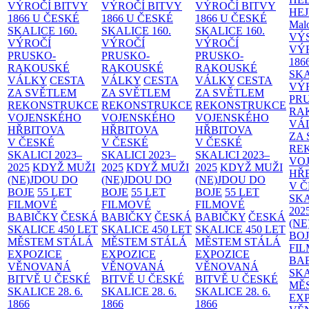
VÝROČÍ BITVY
VÝROČÍ BITVY
VÝROČÍ BITVY
HE
1866 U ČESKÉ
1866 U ČESKÉ
1866 U ČESKÉ
Malo
SKALICE
160.
SKALICE
160.
SKALICE
160.
VÝ
VÝROČÍ
VÝROČÍ
VÝROČÍ
VÝ
PRUSKO-
PRUSKO-
PRUSKO-
186
RAKOUSKÉ
RAKOUSKÉ
RAKOUSKÉ
SK
VÁLKY
CESTA
VÁLKY
CESTA
VÁLKY
CESTA
VÝ
ZA SVĚTLEM
ZA SVĚTLEM
ZA SVĚTLEM
PR
REKONSTRUKCE
REKONSTRUKCE
REKONSTRUKCE
RA
VOJENSKÉHO
VOJENSKÉHO
VOJENSKÉHO
VÁ
HŘBITOVA
HŘBITOVA
HŘBITOVA
ZA
V ČESKÉ
V ČESKÉ
V ČESKÉ
RE
SKALICI 2023–
SKALICI 2023–
SKALICI 2023–
VO
2025
KDYŽ MUŽI
2025
KDYŽ MUŽI
2025
KDYŽ MUŽI
HŘ
(NE)JDOU DO
(NE)JDOU DO
(NE)JDOU DO
V 
BOJE
55 LET
BOJE
55 LET
BOJE
55 LET
SKA
FILMOVÉ
FILMOVÉ
FILMOVÉ
202
BABIČKY
ČESKÁ
BABIČKY
ČESKÁ
BABIČKY
ČESKÁ
(NE
SKALICE 450 LET
SKALICE 450 LET
SKALICE 450 LET
BO
MĚSTEM
STÁLÁ
MĚSTEM
STÁLÁ
MĚSTEM
STÁLÁ
FI
EXPOZICE
EXPOZICE
EXPOZICE
BA
VĚNOVANÁ
VĚNOVANÁ
VĚNOVANÁ
SKA
BITVĚ U ČESKÉ
BITVĚ U ČESKÉ
BITVĚ U ČESKÉ
MĚ
SKALICE 28. 6.
SKALICE 28. 6.
SKALICE 28. 6.
EX
1866
1866
1866