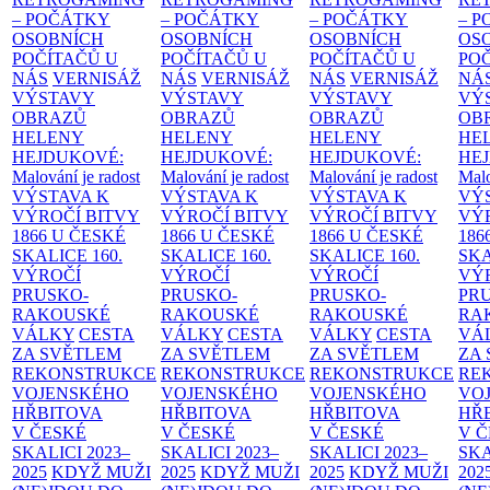
– POČÁTKY
– POČÁTKY
– POČÁTKY
– 
OSOBNÍCH
OSOBNÍCH
OSOBNÍCH
OS
POČÍTAČŮ U
POČÍTAČŮ U
POČÍTAČŮ U
PO
NÁS
VERNISÁŽ
NÁS
VERNISÁŽ
NÁS
VERNISÁŽ
NÁ
VÝSTAVY
VÝSTAVY
VÝSTAVY
VÝ
OBRAZŮ
OBRAZŮ
OBRAZŮ
OB
HELENY
HELENY
HELENY
HE
HEJDUKOVÉ:
HEJDUKOVÉ:
HEJDUKOVÉ:
HE
Malování je radost
Malování je radost
Malování je radost
Malo
VÝSTAVA K
VÝSTAVA K
VÝSTAVA K
VÝ
VÝROČÍ BITVY
VÝROČÍ BITVY
VÝROČÍ BITVY
VÝ
1866 U ČESKÉ
1866 U ČESKÉ
1866 U ČESKÉ
186
SKALICE
160.
SKALICE
160.
SKALICE
160.
SK
VÝROČÍ
VÝROČÍ
VÝROČÍ
VÝ
PRUSKO-
PRUSKO-
PRUSKO-
PR
RAKOUSKÉ
RAKOUSKÉ
RAKOUSKÉ
RA
VÁLKY
CESTA
VÁLKY
CESTA
VÁLKY
CESTA
VÁ
ZA SVĚTLEM
ZA SVĚTLEM
ZA SVĚTLEM
ZA
REKONSTRUKCE
REKONSTRUKCE
REKONSTRUKCE
RE
VOJENSKÉHO
VOJENSKÉHO
VOJENSKÉHO
VO
HŘBITOVA
HŘBITOVA
HŘBITOVA
HŘ
V ČESKÉ
V ČESKÉ
V ČESKÉ
V 
SKALICI 2023–
SKALICI 2023–
SKALICI 2023–
SKA
2025
KDYŽ MUŽI
2025
KDYŽ MUŽI
2025
KDYŽ MUŽI
202