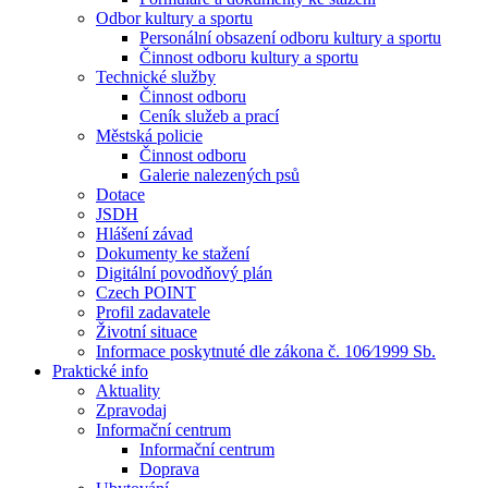
Odbor kultury a sportu
Personální obsazení odboru kultury a sportu
Činnost odboru kultury a sportu
Technické služby
Činnost odboru
Ceník služeb a prací
Městská policie
Činnost odboru
Galerie nalezených psů
Dotace
JSDH
Hlášení závad
Dokumenty ke stažení
Digitální povodňový plán
Czech POINT
Profil zadavatele
Životní situace
Informace poskytnuté dle zákona č. 106⁄1999 Sb.
Praktické info
Aktuality
Zpravodaj
Informační centrum
Informační centrum
Doprava