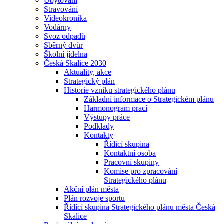
Ubytování
Stravování
Videokronika
Vodárny
Svoz odpadů
Sběrný dvůr
Školní jídelna
Česká Skalice 2030
Aktuality, akce
Strategický plán
Historie vzniku strategického plánu
Základní informace o Strategickém plánu
Harmonogram prací
Výstupy práce
Podklady
Kontakty
Řídicí skupina
Kontaktní osoba
Pracovní skupiny
Komise pro zpracování
Strategického plánu
Akční plán města
Plán rozvoje sportu
Řídící skupina Strategického plánu města Česká
Skalice