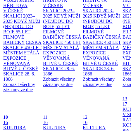
VOJENSKÉHO
HŘBITOVA
HŘBITOVA
HŘ
HŘBITOVA
V ČESKÉ
V ČESKÉ
V 
V ČESKÉ
SKALICI 2023–
SKALICI 2023–
SKA
SKALICI 2023–
2025
KDYŽ MUŽI
2025
KDYŽ MUŽI
202
2025
KDYŽ MUŽI
(NE)JDOU DO
(NE)JDOU DO
(NE
(NE)JDOU DO
BOJE
55 LET
BOJE
55 LET
BO
BOJE
55 LET
FILMOVÉ
FILMOVÉ
FI
FILMOVÉ
BABIČKY
ČESKÁ
BABIČKY
ČESKÁ
BA
BABIČKY
ČESKÁ
SKALICE 450 LET
SKALICE 450 LET
SKA
SKALICE 450 LET
MĚSTEM
STÁLÁ
MĚSTEM
STÁLÁ
MĚ
MĚSTEM
STÁLÁ
EXPOZICE
EXPOZICE
EX
EXPOZICE
VĚNOVANÁ
VĚNOVANÁ
VĚ
VĚNOVANÁ
BITVĚ U ČESKÉ
BITVĚ U ČESKÉ
BIT
BITVĚ U ČESKÉ
SKALICE 28. 6.
SKALICE 28. 6.
SKA
SKALICE 28. 6.
1866
1866
186
1866
Zobrazit všechny
Zobrazit všechny
Zobr
Zobrazit všechny
záznamy ze dne
záznamy ze dne
zázn
záznamy ze dne
13
17
KU
V S
10
11
12
RAT
16
16
16
KO
KULTURA
KULTURA
KULTURA
PR