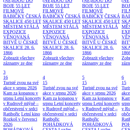
(NE)JDOU DO
(NE)JDOU DO
(NE)JDOU DO
(NE
BOJE
55 LET
BOJE
55 LET
BOJE
55 LET
BO
FILMOVÉ
FILMOVÉ
FILMOVÉ
FI
BABIČKY
ČESKÁ
BABIČKY
ČESKÁ
BABIČKY
ČESKÁ
BA
SKALICE 450 LET
SKALICE 450 LET
SKALICE 450 LET
SKA
MĚSTEM
STÁLÁ
MĚSTEM
STÁLÁ
MĚSTEM
STÁLÁ
MĚ
EXPOZICE
EXPOZICE
EXPOZICE
EX
VĚNOVANÁ
VĚNOVANÁ
VĚNOVANÁ
VĚ
BITVĚ U ČESKÉ
BITVĚ U ČESKÉ
BITVĚ U ČESKÉ
BIT
SKALICE 28. 6.
SKALICE 28. 6.
SKALICE 28. 6.
SKA
1866
1866
1866
186
Zobrazit všechny
Zobrazit všechny
Zobrazit všechny
Zobr
záznamy ze dne
záznamy ze dne
záznamy ze dne
zázn
3
16
4
5
6
Turisté zvou na své
15
15
15
akce v srpnu 2026
Turisté zvou na své
Turisté zvou na své
Turi
Kam za kopanou v
akce v srpnu 2026
akce v srpnu 2026
akce
srpnu
Letní koncerty
Kam za kopanou v
Kam za kopanou v
Kam
v Rudrově mlýně –
srpnu
Letní koncerty
srpnu
Letní koncerty
srp
občerstvení v srdci
v Rudrově mlýně –
v Rudrově mlýně –
v Ru
Ratibořic
Letní kino
občerstvení v srdci
občerstvení v srdci
obče
Rozkoš v červenci
Ratibořic
Ratibořic
Rati
2026
POHÁDKOVÁ
POHÁDKOVÁ
PO
POHÁDKOVÁ
CESTA
Luxfer
CESTA
Luxfer
CE