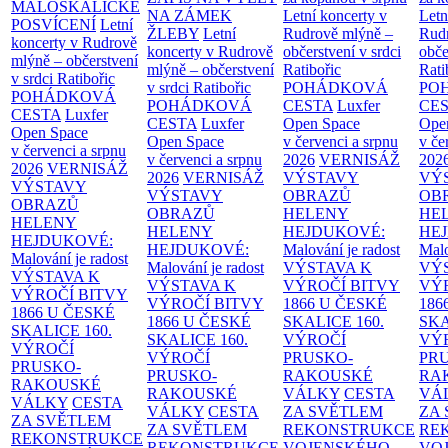
MALOSKALICKÉ
NA ZÁMEK
Letní koncerty v
Letn
POSVÍCENÍ
Letní
ŽLEBY
Letní
Rudrově mlýně –
Rud
koncerty v Rudrově
koncerty v Rudrově
občerstvení v srdci
obče
mlýně – občerstvení
mlýně – občerstvení
Ratibořic
Rati
v srdci Ratibořic
v srdci Ratibořic
POHÁDKOVÁ
PO
POHÁDKOVÁ
POHÁDKOVÁ
CESTA
Luxfer
CE
CESTA
Luxfer
CESTA
Luxfer
Open Space
Ope
Open Space
Open Space
v červenci a srpnu
v če
v červenci a srpnu
v červenci a srpnu
2026
VERNISÁŽ
202
2026
VERNISÁŽ
2026
VERNISÁŽ
VÝSTAVY
VÝ
VÝSTAVY
VÝSTAVY
OBRAZŮ
OB
OBRAZŮ
OBRAZŮ
HELENY
HE
HELENY
HELENY
HEJDUKOVÉ:
HE
HEJDUKOVÉ:
HEJDUKOVÉ:
Malování je radost
Malo
Malování je radost
Malování je radost
VÝSTAVA K
VÝ
VÝSTAVA K
VÝSTAVA K
VÝROČÍ BITVY
VÝ
VÝROČÍ BITVY
VÝROČÍ BITVY
1866 U ČESKÉ
186
1866 U ČESKÉ
1866 U ČESKÉ
SKALICE
160.
SK
SKALICE
160.
SKALICE
160.
VÝROČÍ
VÝ
VÝROČÍ
VÝROČÍ
PRUSKO-
PR
PRUSKO-
PRUSKO-
RAKOUSKÉ
RA
RAKOUSKÉ
RAKOUSKÉ
VÁLKY
CESTA
VÁ
VÁLKY
CESTA
VÁLKY
CESTA
ZA SVĚTLEM
ZA
ZA SVĚTLEM
ZA SVĚTLEM
REKONSTRUKCE
RE
REKONSTRUKCE
REKONSTRUKCE
VOJENSKÉHO
VO