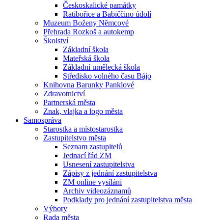
Českoskalické památky
Ratibořice a Babiččino údolí
Muzeum Boženy Němcové
Přehrada Rozkoš a autokemp
Školství
Základní škola
Mateřská škola
Základní umělecká škola
Středisko volného času Bájo
Knihovna Barunky Panklové
Zdravotnictví
Partnerská města
Znak, vlajka a logo města
Samospráva
Starostka a místostarostka
Zastupitelstvo města
Seznam zastupitelů
Jednací řád ZM
Usnesení zastupitelstva
Zápisy z jednání zastupitelstva
ZM online vysílání
Archiv videozáznamů
Podklady pro jednání zastupitelstva města
Výbory
Rada města