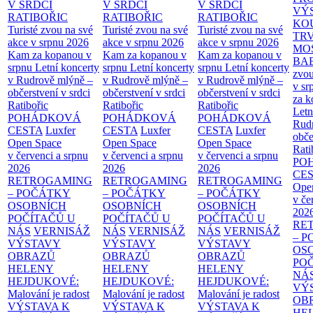
V SRDCI
V SRDCI
V SRDCI
VÝ
RATIBOŘIC
RATIBOŘIC
RATIBOŘIC
KO
Turisté zvou na své
Turisté zvou na své
Turisté zvou na své
TR
akce v srpnu 2026
akce v srpnu 2026
akce v srpnu 2026
MO
Kam za kopanou v
Kam za kopanou v
Kam za kopanou v
BA
srpnu
Letní koncerty
srpnu
Letní koncerty
srpnu
Letní koncerty
zvou
v Rudrově mlýně –
v Rudrově mlýně –
v Rudrově mlýně –
v sr
občerstvení v srdci
občerstvení v srdci
občerstvení v srdci
za k
Ratibořic
Ratibořic
Ratibořic
Letn
POHÁDKOVÁ
POHÁDKOVÁ
POHÁDKOVÁ
Rud
CESTA
Luxfer
CESTA
Luxfer
CESTA
Luxfer
obče
Open Space
Open Space
Open Space
Rati
v červenci a srpnu
v červenci a srpnu
v červenci a srpnu
PO
2026
2026
2026
CE
RETROGAMING
RETROGAMING
RETROGAMING
Ope
– POČÁTKY
– POČÁTKY
– POČÁTKY
v če
OSOBNÍCH
OSOBNÍCH
OSOBNÍCH
202
POČÍTAČŮ U
POČÍTAČŮ U
POČÍTAČŮ U
RE
NÁS
VERNISÁŽ
NÁS
VERNISÁŽ
NÁS
VERNISÁŽ
– 
VÝSTAVY
VÝSTAVY
VÝSTAVY
OS
OBRAZŮ
OBRAZŮ
OBRAZŮ
PO
HELENY
HELENY
HELENY
NÁ
HEJDUKOVÉ:
HEJDUKOVÉ:
HEJDUKOVÉ:
VÝ
Malování je radost
Malování je radost
Malování je radost
OB
VÝSTAVA K
VÝSTAVA K
VÝSTAVA K
HE