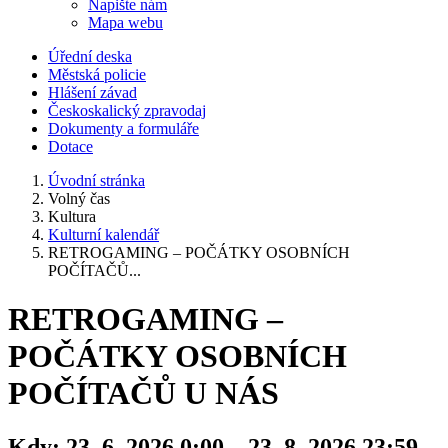
Napište nám
Mapa webu
Úřední deska
Městská policie
Hlášení závad
Českoskalický zpravodaj
Dokumenty a formuláře
Dotace
Úvodní stránka
Volný čas
Kultura
Kulturní kalendář
RETROGAMING – POČÁTKY OSOBNÍCH
POČÍTAČŮ...
RETROGAMING –
POČÁTKY OSOBNÍCH
POČÍTAČŮ U NÁS
Kdy:
23. 6. 2026 0:00 – 23. 8. 2026 23:59