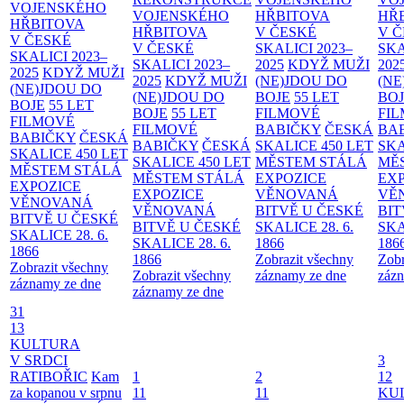
VOJENSKÉHO
VOJENSKÉHO
HŘBITOVA
HŘ
HŘBITOVA
HŘBITOVA
V ČESKÉ
V 
V ČESKÉ
V ČESKÉ
SKALICI 2023–
SKA
SKALICI 2023–
SKALICI 2023–
2025
KDYŽ MUŽI
202
2025
KDYŽ MUŽI
2025
KDYŽ MUŽI
(NE)JDOU DO
(NE
(NE)JDOU DO
(NE)JDOU DO
BOJE
55 LET
BO
BOJE
55 LET
BOJE
55 LET
FILMOVÉ
FI
FILMOVÉ
FILMOVÉ
BABIČKY
ČESKÁ
BA
BABIČKY
ČESKÁ
BABIČKY
ČESKÁ
SKALICE 450 LET
SKA
SKALICE 450 LET
SKALICE 450 LET
MĚSTEM
STÁLÁ
MĚ
MĚSTEM
STÁLÁ
MĚSTEM
STÁLÁ
EXPOZICE
EX
EXPOZICE
EXPOZICE
VĚNOVANÁ
VĚ
VĚNOVANÁ
VĚNOVANÁ
BITVĚ U ČESKÉ
BIT
BITVĚ U ČESKÉ
BITVĚ U ČESKÉ
SKALICE 28. 6.
SKA
SKALICE 28. 6.
SKALICE 28. 6.
1866
186
1866
1866
Zobrazit všechny
Zobr
Zobrazit všechny
Zobrazit všechny
záznamy ze dne
zázn
záznamy ze dne
záznamy ze dne
31
13
KULTURA
V SRDCI
3
RATIBOŘIC
Kam
1
2
12
za kopanou v srpnu
11
11
KU