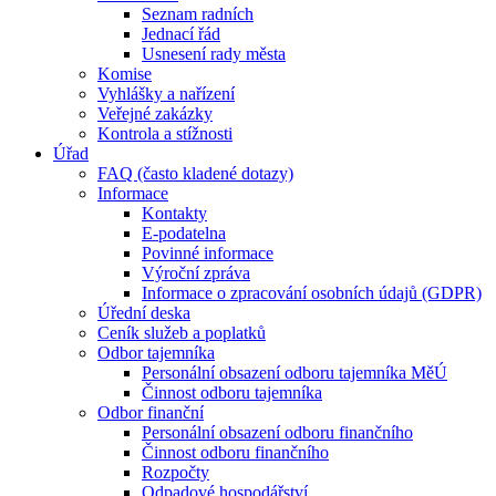
Seznam radních
Jednací řád
Usnesení rady města
Komise
Vyhlášky a nařízení
Veřejné zakázky
Kontrola a stížnosti
Úřad
FAQ (často kladené dotazy)
Informace
Kontakty
E-podatelna
Povinné informace
Výroční zpráva
Informace o zpracování osobních údajů (GDPR)
Úřední deska
Ceník služeb a poplatků
Odbor tajemníka
Personální obsazení odboru tajemníka MěÚ
Činnost odboru tajemníka
Odbor finanční
Personální obsazení odboru finančního
Činnost odboru finančního
Rozpočty
Odpadové hospodářství