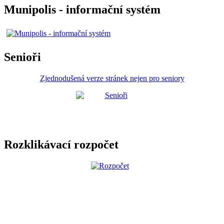
Munipolis - informační systém
Senioři
Zjednodušená verze stránek nejen pro seniory
Rozklikávací rozpočet