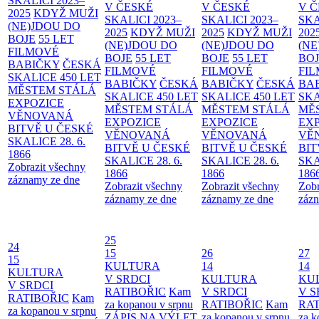
SKALICI 2023–
V ČESKÉ
V ČESKÉ
V 
2025
KDYŽ MUŽI
SKALICI 2023–
SKALICI 2023–
SKA
(NE)JDOU DO
2025
KDYŽ MUŽI
2025
KDYŽ MUŽI
202
BOJE
55 LET
(NE)JDOU DO
(NE)JDOU DO
(NE
FILMOVÉ
BOJE
55 LET
BOJE
55 LET
BO
BABIČKY
ČESKÁ
FILMOVÉ
FILMOVÉ
FI
SKALICE 450 LET
BABIČKY
ČESKÁ
BABIČKY
ČESKÁ
BA
MĚSTEM
STÁLÁ
SKALICE 450 LET
SKALICE 450 LET
SKA
EXPOZICE
MĚSTEM
STÁLÁ
MĚSTEM
STÁLÁ
MĚ
VĚNOVANÁ
EXPOZICE
EXPOZICE
EX
BITVĚ U ČESKÉ
VĚNOVANÁ
VĚNOVANÁ
VĚ
SKALICE 28. 6.
BITVĚ U ČESKÉ
BITVĚ U ČESKÉ
BIT
1866
SKALICE 28. 6.
SKALICE 28. 6.
SKA
Zobrazit všechny
1866
1866
186
záznamy ze dne
Zobrazit všechny
Zobrazit všechny
Zobr
záznamy ze dne
záznamy ze dne
zázn
25
24
15
26
27
15
KULTURA
14
14
KULTURA
V SRDCI
KULTURA
KU
V SRDCI
RATIBOŘIC
Kam
V SRDCI
V S
RATIBOŘIC
Kam
za kopanou v srpnu
RATIBOŘIC
Kam
RAT
za kopanou v srpnu
ZÁPIS NA VÝLET
za kopanou v srpnu
za k