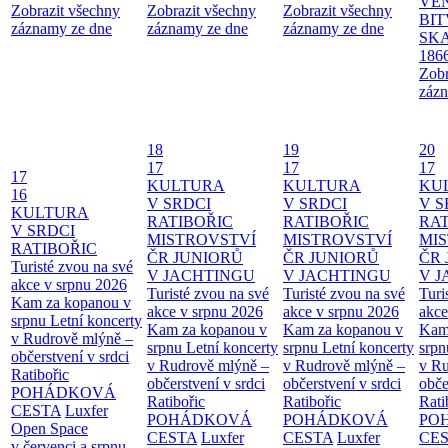
VĚ
Zobrazit všechny
Zobrazit všechny
Zobrazit všechny
BIT
záznamy ze dne
záznamy ze dne
záznamy ze dne
SKA
186
Zobr
zázn
18
19
20
17
17
17
17
KULTURA
KULTURA
KU
16
V SRDCI
V SRDCI
V S
KULTURA
RATIBOŘIC
RATIBOŘIC
RAT
V SRDCI
MISTROVSTVÍ
MISTROVSTVÍ
MI
RATIBOŘIC
ČR JUNIORŮ
ČR JUNIORŮ
ČR 
Turisté zvou na své
V JACHTINGU
V JACHTINGU
V 
akce v srpnu 2026
Turisté zvou na své
Turisté zvou na své
Turi
Kam za kopanou v
akce v srpnu 2026
akce v srpnu 2026
akce
srpnu
Letní koncerty
Kam za kopanou v
Kam za kopanou v
Kam
v Rudrově mlýně –
srpnu
Letní koncerty
srpnu
Letní koncerty
srp
občerstvení v srdci
v Rudrově mlýně –
v Rudrově mlýně –
v Ru
Ratibořic
občerstvení v srdci
občerstvení v srdci
obče
POHÁDKOVÁ
Ratibořic
Ratibořic
Rati
CESTA
Luxfer
POHÁDKOVÁ
POHÁDKOVÁ
PO
Open Space
CESTA
Luxfer
CESTA
Luxfer
CE
v červenci a srpnu