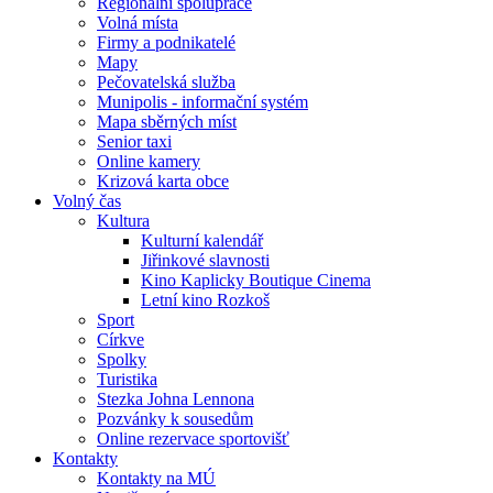
Regionální spolupráce
Volná místa
Firmy a podnikatelé
Mapy
Pečovatelská služba
Munipolis - informační systém
Mapa sběrných míst
Senior taxi
Online kamery
Krizová karta obce
Volný čas
Kultura
Kulturní kalendář
Jiřinkové slavnosti
Kino Kaplicky Boutique Cinema
Letní kino Rozkoš
Sport
Církve
Spolky
Turistika
Stezka Johna Lennona
Pozvánky k sousedům
Online rezervace sportovišť
Kontakty
Kontakty na MÚ