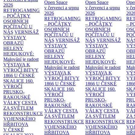
Open Space
Open Space
Ope
2026
v červenci a srpnu
v červenci a srpnu
v če
RETROGAMING
2026
2026
202
– POČÁTKY
RETROGAMING
RETROGAMING
RE
OSOBNÍCH
– POČÁTKY
– POČÁTKY
– 
POČÍTAČŮ U
OSOBNÍCH
OSOBNÍCH
OS
NÁS
VERNISÁŽ
POČÍTAČŮ U
POČÍTAČŮ U
PO
VÝSTAVY
NÁS
VERNISÁŽ
NÁS
VERNISÁŽ
NÁ
OBRAZŮ
VÝSTAVY
VÝSTAVY
VÝ
HELENY
OBRAZŮ
OBRAZŮ
OB
HEJDUKOVÉ:
HELENY
HELENY
HE
Malování je radost
HEJDUKOVÉ:
HEJDUKOVÉ:
HE
VÝSTAVA K
Malování je radost
Malování je radost
Malo
VÝROČÍ BITVY
VÝSTAVA K
VÝSTAVA K
VÝ
1866 U ČESKÉ
VÝROČÍ BITVY
VÝROČÍ BITVY
VÝ
SKALICE
160.
1866 U ČESKÉ
1866 U ČESKÉ
186
VÝROČÍ
SKALICE
160.
SKALICE
160.
SK
PRUSKO-
VÝROČÍ
VÝROČÍ
VÝ
RAKOUSKÉ
PRUSKO-
PRUSKO-
PR
VÁLKY
CESTA
RAKOUSKÉ
RAKOUSKÉ
RA
ZA SVĚTLEM
VÁLKY
CESTA
VÁLKY
CESTA
VÁ
REKONSTRUKCE
ZA SVĚTLEM
ZA SVĚTLEM
ZA
VOJENSKÉHO
REKONSTRUKCE
REKONSTRUKCE
RE
HŘBITOVA
VOJENSKÉHO
VOJENSKÉHO
VO
V ČESKÉ
HŘBITOVA
HŘBITOVA
HŘ