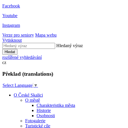
Facebook
Youtube
Instagram
Verze pro seniory
Mapa webu
Vytisknout
Hledaný výraz
Hledat
rozšířené vyhledávání
cz
Překlad (translations)
Select Language
▼
O České Skalici
O městě
Charakteristika města
Historie
Osobnosti
Fotogalerie
Turistické cíle