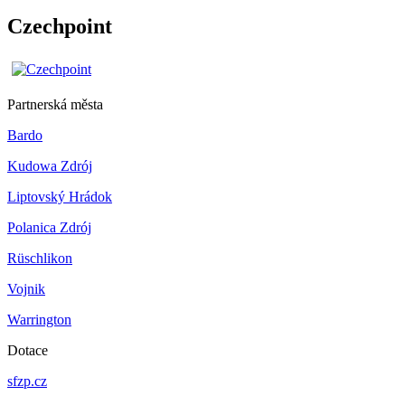
Czechpoint
Partnerská města
Bardo
Kudowa Zdrój
Liptovský Hrádok
Polanica Zdrój
Rüschlikon
Vojnik
Warrington
Dotace
sfzp.cz