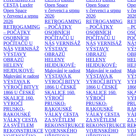
CESTA
Luxfer
Open Space
Open Space
Ope
Open Space
v červenci a srpnu
v červenci a srpnu
v če
v červenci a srpnu
2026
2026
202
2026
RETROGAMING
RETROGAMING
RE
RETROGAMING
– POČÁTKY
– POČÁTKY
– 
– POČÁTKY
OSOBNÍCH
OSOBNÍCH
OS
OSOBNÍCH
POČÍTAČŮ U
POČÍTAČŮ U
PO
POČÍTAČŮ U
NÁS
VERNISÁŽ
NÁS
VERNISÁŽ
NÁ
NÁS
VERNISÁŽ
VÝSTAVY
VÝSTAVY
VÝ
VÝSTAVY
OBRAZŮ
OBRAZŮ
OB
OBRAZŮ
HELENY
HELENY
HE
HELENY
HEJDUKOVÉ:
HEJDUKOVÉ:
HE
HEJDUKOVÉ:
Malování je radost
Malování je radost
Malo
Malování je radost
VÝSTAVA K
VÝSTAVA K
VÝ
VÝSTAVA K
VÝROČÍ BITVY
VÝROČÍ BITVY
VÝ
VÝROČÍ BITVY
1866 U ČESKÉ
1866 U ČESKÉ
186
1866 U ČESKÉ
SKALICE
160.
SKALICE
160.
SK
SKALICE
160.
VÝROČÍ
VÝROČÍ
VÝ
VÝROČÍ
PRUSKO-
PRUSKO-
PR
PRUSKO-
RAKOUSKÉ
RAKOUSKÉ
RA
RAKOUSKÉ
VÁLKY
CESTA
VÁLKY
CESTA
VÁ
VÁLKY
CESTA
ZA SVĚTLEM
ZA SVĚTLEM
ZA
ZA SVĚTLEM
REKONSTRUKCE
REKONSTRUKCE
RE
REKONSTRUKCE
VOJENSKÉHO
VOJENSKÉHO
VO