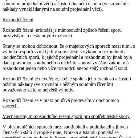
soudního projednání věci) a často i finanční úspora (ve srovnání s
náklady vynakládanými na soudní projednání věci).
Rozhodčí řízení
Rozhodčí řízení (arbitráž) je mimosoudní způsob řešení sporů
nezávislými a nestrannými rozhodci.
Strany se mohou dohodnout, že o majetkových sporech mezi nimi, s
výjimkou sporů vzniklých v souvislosti s výkonem rozhodnutí a
incidenčních sporů, k jejichž projednání a rozhodnutí by jinak byla
dána pravomoc soudu nebo o nichž to stanoví zvláštní zákon, má
rozhodovat jeden nebo více rozhodců anebo stálý rozhodčí soud.
Rozhodčí řízení je neveřejné, což je spolu s jeho rychlostí a často i
nižšími náklady (ve srovnání s běžným soudním řízením)
považováno za jeho největší výhody.
Rozhodčí řízení se v praxi používá především v obchodních
sporech.
Mechanismy mimosoudního řešení sporů pro spotřebitelské spory
V přeshraničních sporech mezi spotřebiteli a podnikateli z jiných
členských států Evropské unie, Norska a Islandu pomáhá se
zprostředkováním dohody Evropské spotřebitelské centrum Česká