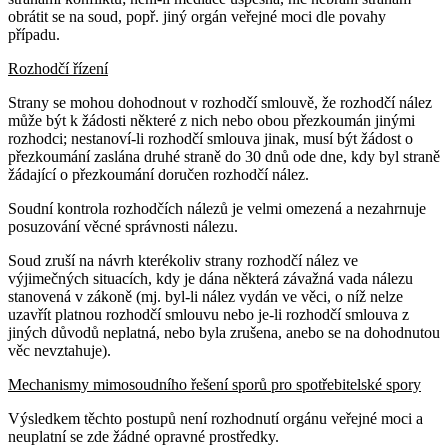
obrátit se na soud, popř. jiný orgán veřejné moci dle povahy
případu.
Rozhodčí řízení
Strany se mohou dohodnout v rozhodčí smlouvě, že rozhodčí nález
může být k žádosti některé z nich nebo obou přezkoumán jinými
rozhodci; nestanoví-li rozhodčí smlouva jinak, musí být žádost o
přezkoumání zaslána druhé straně do 30 dnů ode dne, kdy byl straně
žádající o přezkoumání doručen rozhodčí nález.
Soudní kontrola rozhodčích nálezů je velmi omezená a nezahrnuje
posuzování věcné správnosti nálezu.
Soud zruší na návrh kterékoliv strany rozhodčí nález ve
výjimečných situacích, kdy je dána některá závažná vada nálezu
stanovená v zákoně (mj. byl-li nález vydán ve věci, o níž nelze
uzavřít platnou rozhodčí smlouvu nebo je-li rozhodčí smlouva z
jiných důvodů neplatná, nebo byla zrušena, anebo se na dohodnutou
věc nevztahuje).
Mechanismy mimosoudního řešení sporů pro spotřebitelské spory
Výsledkem těchto postupů není rozhodnutí orgánu veřejné moci a
neuplatní se zde žádné opravné prostředky.