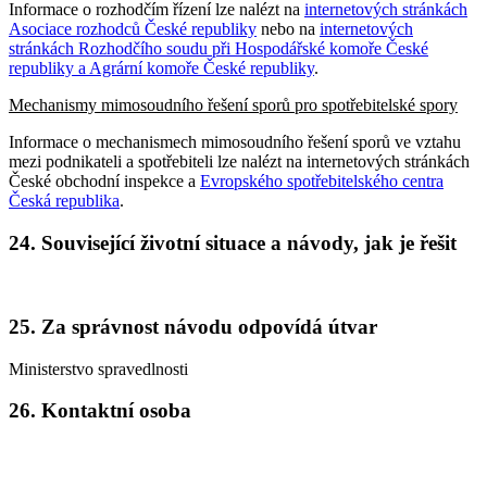
Informace o rozhodčím řízení lze nalézt na
internetových stránkách
Asociace rozhodců České republiky
nebo na
internetových
stránkách Rozhodčího soudu při Hospodářské komoře České
republiky a Agrární komoře České republiky
.
Mechanismy mimosoudního řešení sporů pro spotřebitelské spory
Informace o mechanismech mimosoudního řešení sporů ve vztahu
mezi podnikateli a spotřebiteli lze nalézt na internetových stránkách
České obchodní inspekce a
Evropského spotřebitelského centra
Česká republika
.
24. Související životní situace a návody, jak je řešit
25. Za správnost návodu odpovídá útvar
Ministerstvo spravedlnosti
26. Kontaktní osoba