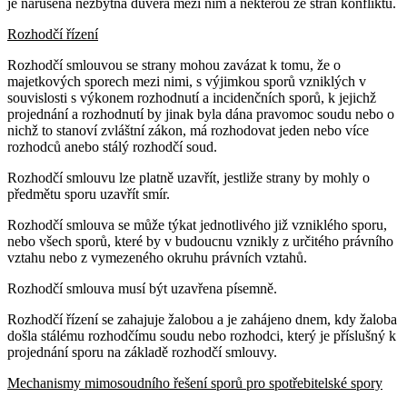
je narušena nezbytná důvěra mezi ním a některou ze stran konfliktu.
Rozhodčí řízení
Rozhodčí smlouvou se strany mohou zavázat k tomu, že o
majetkových sporech mezi nimi, s výjimkou sporů vzniklých v
souvislosti s výkonem rozhodnutí a incidenčních sporů, k jejichž
projednání a rozhodnutí by jinak byla dána pravomoc soudu nebo o
nichž to stanoví zvláštní zákon, má rozhodovat jeden nebo více
rozhodců anebo stálý rozhodčí soud.
Rozhodčí smlouvu lze platně uzavřít, jestliže strany by mohly o
předmětu sporu uzavřít smír.
Rozhodčí smlouva se může týkat jednotlivého již vzniklého sporu,
nebo všech sporů, které by v budoucnu vznikly z určitého právního
vztahu nebo z vymezeného okruhu právních vztahů.
Rozhodčí smlouva musí být uzavřena písemně.
Rozhodčí řízení se zahajuje žalobou a je zahájeno dnem, kdy žaloba
došla stálému rozhodčímu soudu nebo rozhodci, který je příslušný k
projednání sporu na základě rozhodčí smlouvy.
Mechanismy mimosoudního řešení sporů pro spotřebitelské spory