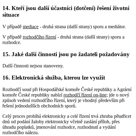
14. Kteří jsou další účastníci (dotčení) řešení životní
situace
V případě
mediace
- druhá strana (další strany) sporu a mediátor.
V případě
rozhodčího řízení
- druhá strana (další strany) sporu a
rozhodce.
15. Jaké další činnosti jsou po žadateli požadovány
Další činnosti nejsou stanoveny.
16. Elektronická služba, kterou lze využít
Rozhodčí soud při Hospodářské komoře České republiky a Agrární
komoře České republiky nabízí
rozhodčí řízení on-line
; jde o nový
způsob vedení rozhodčího řízení, který je vhodný především při
řešení jednodušších obchodních sporů.
Celý proces probíhá elektronicky a celé řízení trvá zhruba pětatřicet
dnů od podání žaloby elektronicky včetně zaslání příloh, přes
úhradu poplatků, jmenování rozhodce, rozhodnutí a vydání
rozhodčího nálezu.