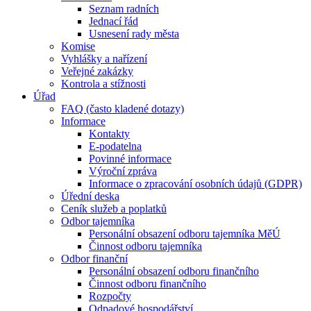
Seznam radních
Jednací řád
Usnesení rady města
Komise
Vyhlášky a nařízení
Veřejné zakázky
Kontrola a stížnosti
Úřad
FAQ (často kladené dotazy)
Informace
Kontakty
E-podatelna
Povinné informace
Výroční zpráva
Informace o zpracování osobních údajů (GDPR)
Úřední deska
Ceník služeb a poplatků
Odbor tajemníka
Personální obsazení odboru tajemníka MěÚ
Činnost odboru tajemníka
Odbor finanční
Personální obsazení odboru finančního
Činnost odboru finančního
Rozpočty
Odpadové hospodářství