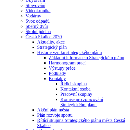
Ubytování
Stravování
Videokronika
Vodárny
Svoz odpadů
Sběrný dvůr
Školní jídelna
Česká Skalice 2030
Aktuality, akce
Strategický plán
Historie vzniku strategického plánu
Základní informace o Strategickém plánu
Harmonogram prací
Výstupy práce
Podklady
Kontakty
Řídicí skupina
Kontaktní osoba
Pracovní skupiny
Komise pro zpracování
Strategického plánu
Akční plán města
Plán rozvoje sportu
Řídící skupina Strategického plánu města Česká
Skalice