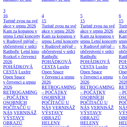
3
16
4
5
6
Turisté zvou na své
15
15
15
akce v srpnu 2026
Turisté zvou na své
Turisté zvou na své
Turi
Kam za kopanou v
akce v srpnu 2026
akce v srpnu 2026
akce
srpnu
Letní koncerty
Kam za kopanou v
Kam za kopanou v
Kam
v Rudrově mlýně –
srpnu
Letní koncerty
srpnu
Letní koncerty
srp
občerstvení v srdci
v Rudrově mlýně –
v Rudrově mlýně –
v Ru
Ratibořic
Letní kino
občerstvení v srdci
občerstvení v srdci
obče
Rozkoš v červenci
Ratibořic
Ratibořic
Rati
2026
POHÁDKOVÁ
POHÁDKOVÁ
PO
POHÁDKOVÁ
CESTA
Luxfer
CESTA
Luxfer
CE
CESTA
Luxfer
Open Space
Open Space
Ope
Open Space
v červenci a srpnu
v červenci a srpnu
v če
v červenci a srpnu
2026
2026
202
2026
RETROGAMING
RETROGAMING
RE
RETROGAMING
– POČÁTKY
– POČÁTKY
– 
– POČÁTKY
OSOBNÍCH
OSOBNÍCH
OS
OSOBNÍCH
POČÍTAČŮ U
POČÍTAČŮ U
PO
POČÍTAČŮ U
NÁS
VERNISÁŽ
NÁS
VERNISÁŽ
NÁ
NÁS
VERNISÁŽ
VÝSTAVY
VÝSTAVY
VÝ
VÝSTAVY
OBRAZŮ
OBRAZŮ
OB
OBRAZŮ
HELENY
HELENY
HE