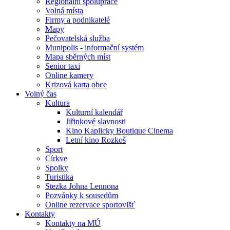
Regionální spolupráce
Volná místa
Firmy a podnikatelé
Mapy
Pečovatelská služba
Munipolis - informační systém
Mapa sběrných míst
Senior taxi
Online kamery
Krizová karta obce
Volný čas
Kultura
Kulturní kalendář
Jiřinkové slavnosti
Kino Kaplicky Boutique Cinema
Letní kino Rozkoš
Sport
Církve
Spolky
Turistika
Stezka Johna Lennona
Pozvánky k sousedům
Online rezervace sportovišť
Kontakty
Kontakty na MÚ