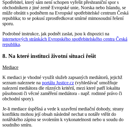
Spotřebitel, který sám není schopen vyřešit přeshraniční spor s
obchodníkem z jiné země Evropské unie, Norska nebo Islandu, se
může obrátit s podnětem na Evropské spotřebitelské centrum Česká
republika; to se pokusí zprostředkovat smírné mimosoudní řešení
sporu.
Podrobné instrukce, jak podnět zaslat, jsou k dispozici na
internetových stránkách Evropského spotřebitelského centra Česká
republika
.
8. Na které instituci životní situaci řešit
Mediace
K mediaci je vhodné využít služeb zapsaných mediátorů, jejichž
seznam naleznete na
portálu Justice.cz
(vyhledávač umožňuje
nalezení mediátora dle různých kritérií, mezi které patří lokalita
působnosti či věcné zaměření mediátora - např. rodinné právo či
obchodní spory).
Je-li mediace úspěšná a vede k uzavření mediační dohody, strany
konfliktu mohou její obsah následně nechat u notáře vtělit do
notářského zápisu se svolením k vykonatelnosti nebo u soudu do
soudního smíru.