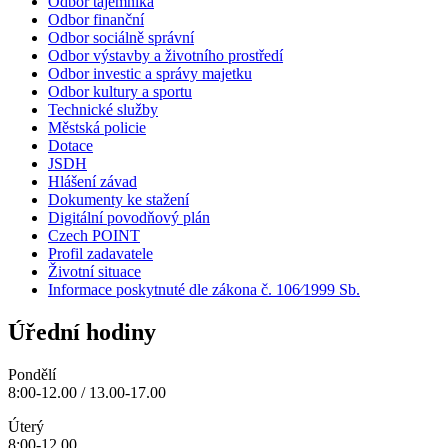
Odbor tajemníka
Odbor finanční
Odbor sociálně správní
Odbor výstavby a životního prostředí
Odbor investic a správy majetku
Odbor kultury a sportu
Technické služby
Městská policie
Dotace
JSDH
Hlášení závad
Dokumenty ke stažení
Digitální povodňový plán
Czech POINT
Profil zadavatele
Životní situace
Informace poskytnuté dle zákona č. 106⁄1999 Sb.
Úřední hodiny
Pondělí
8:00-12.00 / 13.00-17.00
Úterý
8:00-12.00