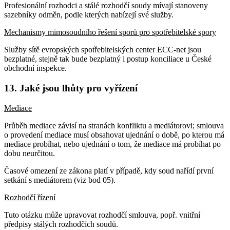
Profesionální rozhodci a stálé rozhodčí soudy mívají stanoveny
sazebníky odměn, podle kterých nabízejí své služby.
Mechanismy mimosoudního řešení sporů pro spotřebitelské spory
Služby sítě evropských spotřebitelských center ECC-net jsou
bezplatné, stejně tak bude bezplatný i postup konciliace u České
obchodní inspekce.
13. Jaké jsou lhůty pro vyřízení
Mediace
Průběh mediace závisí na stranách konfliktu a mediátorovi; smlouva
o provedení mediace musí obsahovat ujednání o době, po kterou má
mediace probíhat, nebo ujednání o tom, že mediace má probíhat po
dobu neurčitou.
Časové omezení ze zákona platí v případě, kdy soud nařídí první
setkání s mediátorem (viz bod 05).
Rozhodčí řízení
Tuto otázku může upravovat rozhodčí smlouva, popř. vnitřní
předpisy stálých rozhodčích soudů.