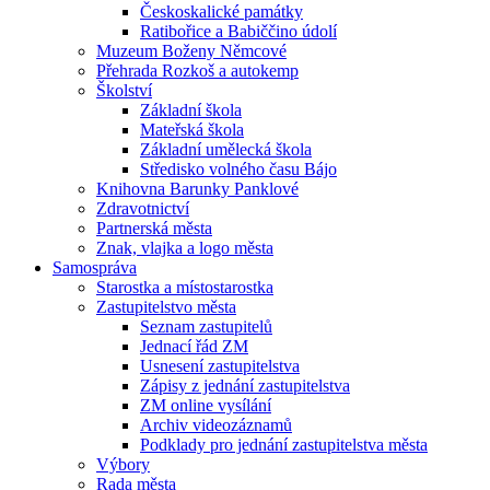
Českoskalické památky
Ratibořice a Babiččino údolí
Muzeum Boženy Němcové
Přehrada Rozkoš a autokemp
Školství
Základní škola
Mateřská škola
Základní umělecká škola
Středisko volného času Bájo
Knihovna Barunky Panklové
Zdravotnictví
Partnerská města
Znak, vlajka a logo města
Samospráva
Starostka a místostarostka
Zastupitelstvo města
Seznam zastupitelů
Jednací řád ZM
Usnesení zastupitelstva
Zápisy z jednání zastupitelstva
ZM online vysílání
Archiv videozáznamů
Podklady pro jednání zastupitelstva města
Výbory
Rada města