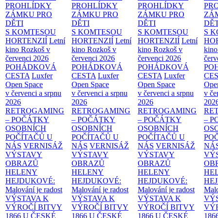
PROHLÍDKY
PROHLÍDKY
PROHLÍDKY
PR
ZÁMKU PRO
ZÁMKU PRO
ZÁMKU PRO
ZÁ
DĚTI
DĚTI
DĚTI
DĚT
S KOMTESOU
S KOMTESOU
S KOMTESOU
S 
HORTENZIÍ
Letní
HORTENZIÍ
Letní
HORTENZIÍ
Letní
HOR
kino Rozkoš v
kino Rozkoš v
kino Rozkoš v
kino
červenci 2026
červenci 2026
červenci 2026
červ
POHÁDKOVÁ
POHÁDKOVÁ
POHÁDKOVÁ
PO
CESTA
Luxfer
CESTA
Luxfer
CESTA
Luxfer
CE
Open Space
Open Space
Open Space
Ope
v červenci a srpnu
v červenci a srpnu
v červenci a srpnu
v če
2026
2026
2026
202
RETROGAMING
RETROGAMING
RETROGAMING
RE
– POČÁTKY
– POČÁTKY
– POČÁTKY
– 
OSOBNÍCH
OSOBNÍCH
OSOBNÍCH
OS
POČÍTAČŮ U
POČÍTAČŮ U
POČÍTAČŮ U
PO
NÁS
VERNISÁŽ
NÁS
VERNISÁŽ
NÁS
VERNISÁŽ
NÁ
VÝSTAVY
VÝSTAVY
VÝSTAVY
VÝ
OBRAZŮ
OBRAZŮ
OBRAZŮ
OB
HELENY
HELENY
HELENY
HE
HEJDUKOVÉ:
HEJDUKOVÉ:
HEJDUKOVÉ:
HE
Malování je radost
Malování je radost
Malování je radost
Malo
VÝSTAVA K
VÝSTAVA K
VÝSTAVA K
VÝ
VÝROČÍ BITVY
VÝROČÍ BITVY
VÝROČÍ BITVY
VÝ
1866 U ČESKÉ
1866 U ČESKÉ
1866 U ČESKÉ
186