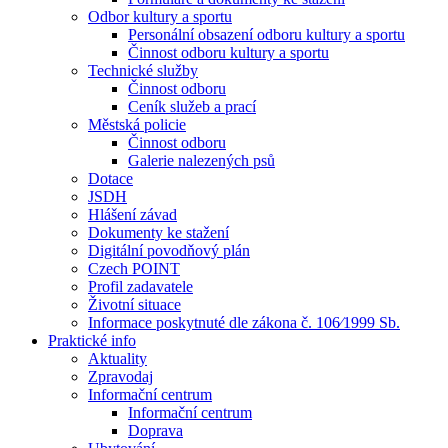
Odbor kultury a sportu
Personální obsazení odboru kultury a sportu
Činnost odboru kultury a sportu
Technické služby
Činnost odboru
Ceník služeb a prací
Městská policie
Činnost odboru
Galerie nalezených psů
Dotace
JSDH
Hlášení závad
Dokumenty ke stažení
Digitální povodňový plán
Czech POINT
Profil zadavatele
Životní situace
Informace poskytnuté dle zákona č. 106⁄1999 Sb.
Praktické info
Aktuality
Zpravodaj
Informační centrum
Informační centrum
Doprava