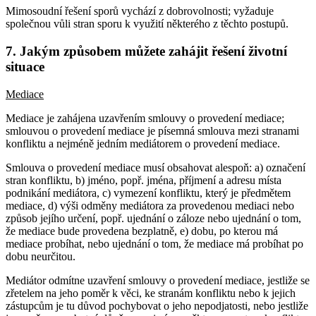
Mimosoudní řešení sporů vychází z dobrovolnosti; vyžaduje
společnou vůli stran sporu k využití některého z těchto postupů.
7. Jakým způsobem můžete zahájit řešení životní
situace
Mediace
Mediace je zahájena uzavřením smlouvy o provedení mediace;
smlouvou o provedení mediace je písemná smlouva mezi stranami
konfliktu a nejméně jedním mediátorem o provedení mediace.
Smlouva o provedení mediace musí obsahovat alespoň: a) označení
stran konfliktu, b) jméno, popř. jména, příjmení a adresu místa
podnikání mediátora, c) vymezení konfliktu, který je předmětem
mediace, d) výši odměny mediátora za provedenou mediaci nebo
způsob jejího určení, popř. ujednání o záloze nebo ujednání o tom,
že mediace bude provedena bezplatně, e) dobu, po kterou má
mediace probíhat, nebo ujednání o tom, že mediace má probíhat po
dobu neurčitou.
Mediátor odmítne uzavření smlouvy o provedení mediace, jestliže se
zřetelem na jeho poměr k věci, ke stranám konfliktu nebo k jejich
zástupcům je tu důvod pochybovat o jeho nepodjatosti, nebo jestliže