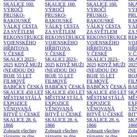
SKALICE
160.
SKALICE
160.
SKALICE
160.
SK
VÝROČÍ
VÝROČÍ
VÝROČÍ
VÝ
PRUSKO-
PRUSKO-
PRUSKO-
PR
RAKOUSKÉ
RAKOUSKÉ
RAKOUSKÉ
RA
VÁLKY
CESTA
VÁLKY
CESTA
VÁLKY
CESTA
VÁ
ZA SVĚTLEM
ZA SVĚTLEM
ZA SVĚTLEM
ZA
REKONSTRUKCE
REKONSTRUKCE
REKONSTRUKCE
RE
VOJENSKÉHO
VOJENSKÉHO
VOJENSKÉHO
VO
HŘBITOVA
HŘBITOVA
HŘBITOVA
HŘ
V ČESKÉ
V ČESKÉ
V ČESKÉ
V 
SKALICI 2023–
SKALICI 2023–
SKALICI 2023–
SKA
2025
KDYŽ MUŽI
2025
KDYŽ MUŽI
2025
KDYŽ MUŽI
202
(NE)JDOU DO
(NE)JDOU DO
(NE)JDOU DO
(NE
BOJE
55 LET
BOJE
55 LET
BOJE
55 LET
BO
FILMOVÉ
FILMOVÉ
FILMOVÉ
FI
BABIČKY
ČESKÁ
BABIČKY
ČESKÁ
BABIČKY
ČESKÁ
BA
SKALICE 450 LET
SKALICE 450 LET
SKALICE 450 LET
SKA
MĚSTEM
STÁLÁ
MĚSTEM
STÁLÁ
MĚSTEM
STÁLÁ
MĚ
EXPOZICE
EXPOZICE
EXPOZICE
EX
VĚNOVANÁ
VĚNOVANÁ
VĚNOVANÁ
VĚ
BITVĚ U ČESKÉ
BITVĚ U ČESKÉ
BITVĚ U ČESKÉ
BIT
SKALICE 28. 6.
SKALICE 28. 6.
SKALICE 28. 6.
SKA
1866
1866
1866
186
Zobrazit všechny
Zobrazit všechny
Zobrazit všechny
Zobr
záznamy ze dne
záznamy ze dne
záznamy ze dne
zázn