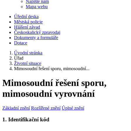
Napište nám
Mapa webu
Úřední deska
Městská policie
Hlášení závad
Českoskalický zpravodaj
Dokumenty a formuláře
Dotace
Úvodní stránka
Úřad
Životní situace
Mimosoudní řešení sporu, mimosoudní...
Mimosoudní řešení sporu,
mimosoudní vyrovnání
Základní znění
Rozšířené znění
Úplné znění
1. Identifikační kód