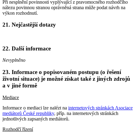
Při nesplnění povinnosti vyplývající z pravomocného rozhodčího
nálezu povinnou stranou oprávněná strana může podat návrh na
výkon rozhodnutí.
21. Nejčastější dotazy
22. Další informace
Nevyplněno
23. Informace o popisovaném postupu (o řešení
životní situace) je možné získat také z jiných zdrojů
a v jiné formě
Mediace
Informace o mediaci lze nalézt na
internetových stránkách Asociace
mediátorů České republiky
, příp. na internetových stránkách
jednotlivých zapsaných mediátorů.
Rozhodčí řízení