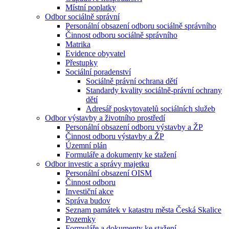
Místní poplatky
Odbor sociálně správní
Personální obsazení odboru sociálně správního
Činnost odboru sociálně správního
Matrika
Evidence obyvatel
Přestupky
Sociální poradenství
Sociálně právní ochrana dětí
Standardy kvality sociálně-právní ochrany
dětí
Adresář poskytovatelů sociálních služeb
Odbor výstavby a životního prostředí
Personální obsazení odboru výstavby a ŽP
Činnost odboru výstavby a ŽP
Územní plán
Formuláře a dokumenty ke stažení
Odbor investic a správy majetku
Personální obsazení OISM
Činnost odboru
Investiční akce
Správa budov
Seznam památek v katastru města Česká Skalice
Pozemky
Formuláře a dokumenty ke stažení