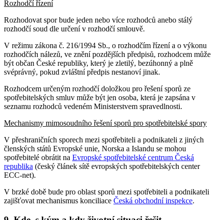
Rozhodčí řízení
Rozhodovat spor bude jeden nebo více rozhodců anebo stálý
rozhodčí soud dle určení v rozhodčí smlouvě.
V režimu zákona č. 216/1994 Sb., o rozhodčím řízení a o výkonu
rozhodčích nálezů, ve znění pozdějších předpisů, rozhodcem může
být občan České republiky, který je zletilý, bezúhonný a plně
svéprávný, pokud zvláštní předpis nestanoví jinak.
Rozhodcem určeným rozhodčí doložkou pro řešení sporů ze
spotřebitelských smluv může být jen osoba, která je zapsána v
seznamu rozhodců vedeném Ministerstvem spravedlnosti.
Mechanismy mimosoudního řešení sporů pro spotřebitelské spory
V přeshraničních sporech mezi spotřebiteli a podnikateli z jiných
členských států Evropské unie, Norska a Islandu se mohou
spotřebitelé obrátit na
Evropské spotřebitelské centrum Česká
republika
(český článek sítě evropských spotřebitelských center
ECC-net).
V brzké době bude pro oblast sporů mezi spotřebiteli a podnikateli
zajišťovat mechanismus konciliace
Česká obchodní inspekce
.
9. Kde, s kým a kdy životní situaci řešit