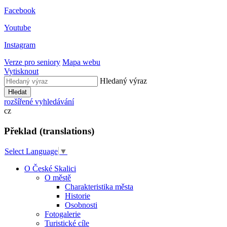
Facebook
Youtube
Instagram
Verze pro seniory
Mapa webu
Vytisknout
Hledaný výraz
Hledat
rozšířené vyhledávání
cz
Překlad (translations)
Select Language
▼
O České Skalici
O městě
Charakteristika města
Historie
Osobnosti
Fotogalerie
Turistické cíle