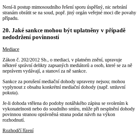
Není-li postup mimosoudního řešení sporu úspěšný, nic nebrání
stranám obrátit se na soud, popř. jiný orgán veřejné moci dle povahy
případu.
20. Jaké sankce mohou být uplatněny v případě
nedodržení povinností
Mediace
Zákon č. 202/2012 Sb., o mediaci, v platném znění, upravuje
některé správní delikty zapsaných mediátorů a osob, které se za ně
neprávem vydávají, a stanoví za ně sankce.
Sankce za porušení mediační dohody upraveny nejsou; mohou
vyplynout z obsahu konkrétní mediační dohody (např. smluvní
pokuta).
Je-li dohoda vtělena do podoby notářského zápisu se svolením k
vykonatelnosti nebo do soudního smíru, může při nesplnění dohody
povinnou stranou oprávněná strana podat návrh na výkon
rozhodnutí.
Rozhodčí řízení