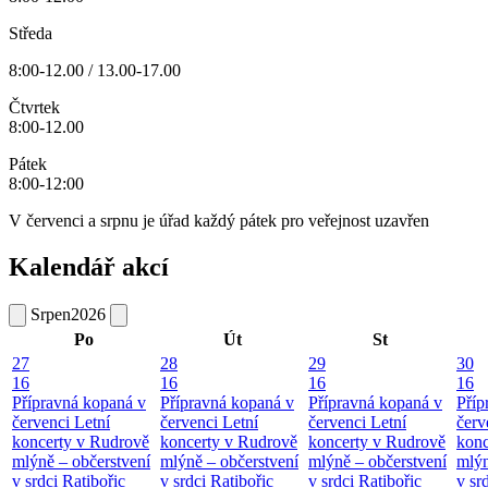
Středa
8:00-12.00 / 13.00-17.00
Čtvrtek
8:00-12.00
Pátek
8:00-12:00
V červenci a srpnu je úřad každý pátek pro veřejnost uzavřen
Kalendář akcí
Srpen
2026
Po
Út
St
27
28
29
30
16
16
16
16
Přípravná kopaná v
Přípravná kopaná v
Přípravná kopaná v
Příp
červenci
Letní
červenci
Letní
červenci
Letní
červ
koncerty v Rudrově
koncerty v Rudrově
koncerty v Rudrově
konc
mlýně – občerstvení
mlýně – občerstvení
mlýně – občerstvení
mlýn
v srdci Ratibořic
v srdci Ratibořic
v srdci Ratibořic
v sr