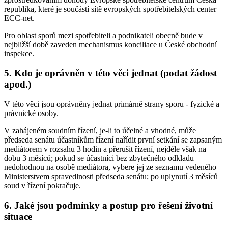
republika, které je součástí sítě evropských spotřebitelských center
ECC-net.
Pro oblast sporů mezi spotřebiteli a podnikateli obecně bude v
nejbližší době zaveden mechanismus konciliace u České obchodní
inspekce.
5. Kdo je oprávněn v této věci jednat (podat žádost
apod.)
V této věci jsou oprávněny jednat primárně strany sporu - fyzické a
právnické osoby.
V zahájeném soudním řízení, je-li to účelné a vhodné, může
předseda senátu účastníkům řízení nařídit první setkání se zapsaným
mediátorem v rozsahu 3 hodin a přerušit řízení, nejdéle však na
dobu 3 měsíců; pokud se účastníci bez zbytečného odkladu
nedohodnou na osobě mediátora, vybere jej ze seznamu vedeného
Ministerstvem spravedlnosti předseda senátu; po uplynutí 3 měsíců
soud v řízení pokračuje.
6. Jaké jsou podmínky a postup pro řešení životní
situace