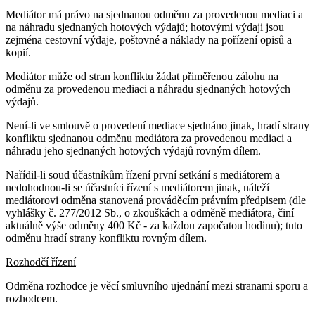
Mediátor má právo na sjednanou odměnu za provedenou mediaci a
na náhradu sjednaných hotových výdajů; hotovými výdaji jsou
zejména cestovní výdaje, poštovné a náklady na pořízení opisů a
kopií.
Mediátor může od stran konfliktu žádat přiměřenou zálohu na
odměnu za provedenou mediaci a náhradu sjednaných hotových
výdajů.
Není-li ve smlouvě o provedení mediace sjednáno jinak, hradí strany
konfliktu sjednanou odměnu mediátora za provedenou mediaci a
náhradu jeho sjednaných hotových výdajů rovným dílem.
Nařídil-li soud účastníkům řízení první setkání s mediátorem a
nedohodnou-li se účastníci řízení s mediátorem jinak, náleží
mediátorovi odměna stanovená prováděcím právním předpisem (dle
vyhlášky č. 277/2012 Sb., o zkouškách a odměně mediátora, činí
aktuálně výše odměny 400 Kč - za každou započatou hodinu); tuto
odměnu hradí strany konfliktu rovným dílem.
Rozhodčí řízení
Odměna rozhodce je věcí smluvního ujednání mezi stranami sporu a
rozhodcem.