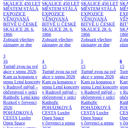
SKALICE 450 LET
SKALICE 450 LET
SKALICE 450 LET
SKA
MĚSTEM
STÁLÁ
MĚSTEM
STÁLÁ
MĚSTEM
STÁLÁ
MĚ
EXPOZICE
EXPOZICE
EXPOZICE
EX
VĚNOVANÁ
VĚNOVANÁ
VĚNOVANÁ
VĚ
BITVĚ U ČESKÉ
BITVĚ U ČESKÉ
BITVĚ U ČESKÉ
BIT
SKALICE 28. 6.
SKALICE 28. 6.
SKALICE 28. 6.
SKA
1866
1866
1866
186
Zobrazit všechny
Zobrazit všechny
Zobrazit všechny
Zobr
záznamy ze dne
záznamy ze dne
záznamy ze dne
zázn
3
16
4
5
6
Turisté zvou na své
15
15
15
akce v srpnu 2026
Turisté zvou na své
Turisté zvou na své
Turi
Kam za kopanou v
akce v srpnu 2026
akce v srpnu 2026
akce
srpnu
Letní koncerty
Kam za kopanou v
Kam za kopanou v
Kam
v Rudrově mlýně –
srpnu
Letní koncerty
srpnu
Letní koncerty
srp
občerstvení v srdci
v Rudrově mlýně –
v Rudrově mlýně –
v Ru
Ratibořic
Letní kino
občerstvení v srdci
občerstvení v srdci
obče
Rozkoš v červenci
Ratibořic
Ratibořic
Rati
2026
POHÁDKOVÁ
POHÁDKOVÁ
PO
POHÁDKOVÁ
CESTA
Luxfer
CESTA
Luxfer
CE
CESTA
Luxfer
Open Space
Open Space
Ope
Open Space
v červenci a srpnu
v červenci a srpnu
v če