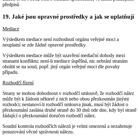
předpisů
19. Jaké jsou opravné prostředky a jak se uplatňují
Mediace
Výsledkem mediace není rozhodnutí orgánu veřejné moci a
neuplatní se zde žádné opravné prostředky.
Výsledkem mediace může být uzavření mediační dohody mezi
stranami konfliktu; není-li mediace úspěšná, nic nebrání stranám
obrátit se na soud, popř. jiný orgán veřejné moci dle povahy
případu.
Rozhodčí řízení
Strany se mohou dohodnout v rozhodčí smlouvě, že rozhodčí nález
může být k žádosti některé z nich nebo obou přezkoumán jinými
rozhodci; nestanoví-li rozhodčí smlouva jinak, musí být žádost o
přezkoumání zaslána druhé straně do 30 dnů ode dne, kdy byl straně
žádající o přezkoumání doručen rozhodčí nález.
Soudní kontrola rozhodčích nálezů je velmi omezená a nezahrnuje
posuzování věcné správnosti nálezu.