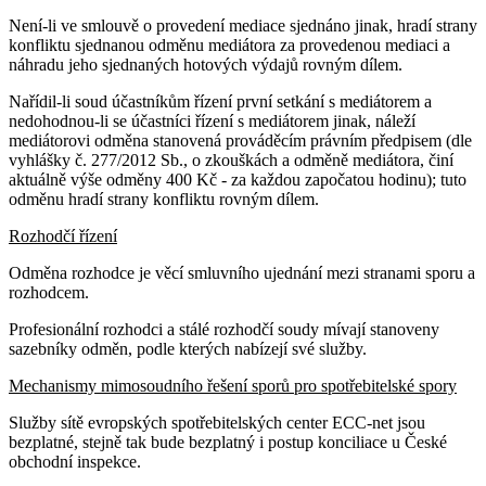
Není-li ve smlouvě o provedení mediace sjednáno jinak, hradí strany
konfliktu sjednanou odměnu mediátora za provedenou mediaci a
náhradu jeho sjednaných hotových výdajů rovným dílem.
Nařídil-li soud účastníkům řízení první setkání s mediátorem a
nedohodnou-li se účastníci řízení s mediátorem jinak, náleží
mediátorovi odměna stanovená prováděcím právním předpisem (dle
vyhlášky č. 277/2012 Sb., o zkouškách a odměně mediátora, činí
aktuálně výše odměny 400 Kč - za každou započatou hodinu); tuto
odměnu hradí strany konfliktu rovným dílem.
Rozhodčí řízení
Odměna rozhodce je věcí smluvního ujednání mezi stranami sporu a
rozhodcem.
Profesionální rozhodci a stálé rozhodčí soudy mívají stanoveny
sazebníky odměn, podle kterých nabízejí své služby.
Mechanismy mimosoudního řešení sporů pro spotřebitelské spory
Služby sítě evropských spotřebitelských center ECC-net jsou
bezplatné, stejně tak bude bezplatný i postup konciliace u České
obchodní inspekce.