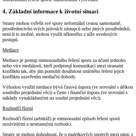
4. Základní informace k životní situaci
Strany mohou vyřešit své spory neformální cestou samostatně,
prostřednictvím svých právních zástupců nebo jiných prostředníků;
není-li to možné, mohou využít některého z níže uvedených
postupů.
Mediace
Mediace je postup mimosoudního řešení sporu za účasti jednoho
nebo více mediátorů, kteří podporují komunikaci mezi stranami
konfliktu tak, aby jim pomohli dosáhnout smírného řešení jejich
konfliktu uzavřením mediační dohody.
Výhodou využití mediace bývá časová úspora (ve srovnání s délkou
soudního projednání věci) a často i finanční úspora (ve srovnání s
náklady vynakládanými na soudní projednání věci).
Rozhodčí řízení
Rozhodčí řízení (arbitráž) je mimosoudní způsob řešení sporů
nezávislými a nestrannými rozhodci.
Strany se mohou dohodnout, že o majetkových sporech mezi nimi, s