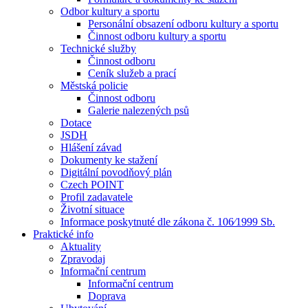
Odbor kultury a sportu
Personální obsazení odboru kultury a sportu
Činnost odboru kultury a sportu
Technické služby
Činnost odboru
Ceník služeb a prací
Městská policie
Činnost odboru
Galerie nalezených psů
Dotace
JSDH
Hlášení závad
Dokumenty ke stažení
Digitální povodňový plán
Czech POINT
Profil zadavatele
Životní situace
Informace poskytnuté dle zákona č. 106⁄1999 Sb.
Praktické info
Aktuality
Zpravodaj
Informační centrum
Informační centrum
Doprava