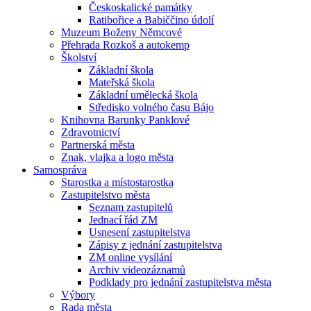
Českoskalické památky
Ratibořice a Babiččino údolí
Muzeum Boženy Němcové
Přehrada Rozkoš a autokemp
Školství
Základní škola
Mateřská škola
Základní umělecká škola
Středisko volného času Bájo
Knihovna Barunky Panklové
Zdravotnictví
Partnerská města
Znak, vlajka a logo města
Samospráva
Starostka a místostarostka
Zastupitelstvo města
Seznam zastupitelů
Jednací řád ZM
Usnesení zastupitelstva
Zápisy z jednání zastupitelstva
ZM online vysílání
Archiv videozáznamů
Podklady pro jednání zastupitelstva města
Výbory
Rada města