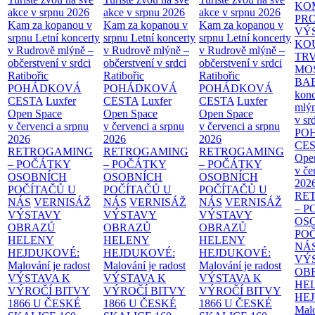
KO
akce v srpnu 2026
akce v srpnu 2026
akce v srpnu 2026
PR
Kam za kopanou v
Kam za kopanou v
Kam za kopanou v
VÝ
srpnu
Letní koncerty
srpnu
Letní koncerty
srpnu
Letní koncerty
KO
v Rudrově mlýně –
v Rudrově mlýně –
v Rudrově mlýně –
TR
občerstvení v srdci
občerstvení v srdci
občerstvení v srdci
MO
Ratibořic
Ratibořic
Ratibořic
BA
POHÁDKOVÁ
POHÁDKOVÁ
POHÁDKOVÁ
konc
CESTA
Luxfer
CESTA
Luxfer
CESTA
Luxfer
mlýn
Open Space
Open Space
Open Space
v sr
v červenci a srpnu
v červenci a srpnu
v červenci a srpnu
PO
2026
2026
2026
CE
RETROGAMING
RETROGAMING
RETROGAMING
Ope
– POČÁTKY
– POČÁTKY
– POČÁTKY
v če
OSOBNÍCH
OSOBNÍCH
OSOBNÍCH
202
POČÍTAČŮ U
POČÍTAČŮ U
POČÍTAČŮ U
RE
NÁS
VERNISÁŽ
NÁS
VERNISÁŽ
NÁS
VERNISÁŽ
– 
VÝSTAVY
VÝSTAVY
VÝSTAVY
OS
OBRAZŮ
OBRAZŮ
OBRAZŮ
PO
HELENY
HELENY
HELENY
NÁ
HEJDUKOVÉ:
HEJDUKOVÉ:
HEJDUKOVÉ:
VÝ
Malování je radost
Malování je radost
Malování je radost
OB
VÝSTAVA K
VÝSTAVA K
VÝSTAVA K
HE
VÝROČÍ BITVY
VÝROČÍ BITVY
VÝROČÍ BITVY
HE
1866 U ČESKÉ
1866 U ČESKÉ
1866 U ČESKÉ
Malo