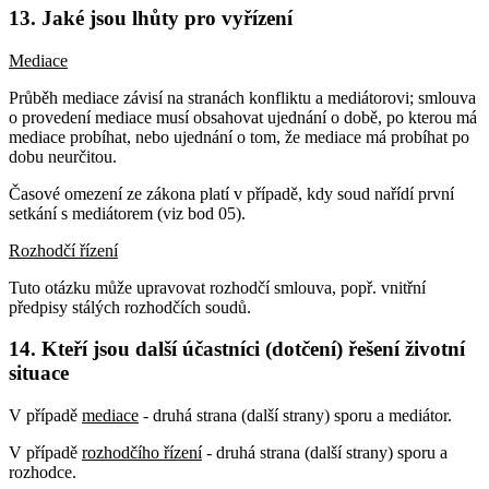
13. Jaké jsou lhůty pro vyřízení
Mediace
Průběh mediace závisí na stranách konfliktu a mediátorovi; smlouva
o provedení mediace musí obsahovat ujednání o době, po kterou má
mediace probíhat, nebo ujednání o tom, že mediace má probíhat po
dobu neurčitou.
Časové omezení ze zákona platí v případě, kdy soud nařídí první
setkání s mediátorem (viz bod 05).
Rozhodčí řízení
Tuto otázku může upravovat rozhodčí smlouva, popř. vnitřní
předpisy stálých rozhodčích soudů.
14. Kteří jsou další účastníci (dotčení) řešení životní
situace
V případě
mediace
- druhá strana (další strany) sporu a mediátor.
V případě
rozhodčího řízení
- druhá strana (další strany) sporu a
rozhodce.