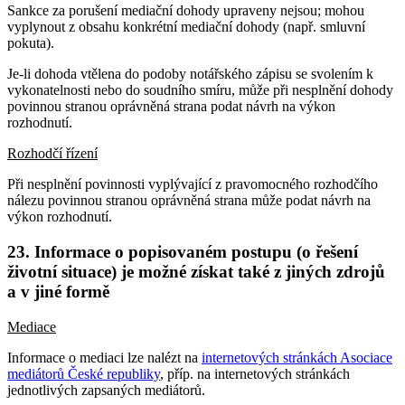
Sankce za porušení mediační dohody upraveny nejsou; mohou
vyplynout z obsahu konkrétní mediační dohody (např. smluvní
pokuta).
Je-li dohoda vtělena do podoby notářského zápisu se svolením k
vykonatelnosti nebo do soudního smíru, může při nesplnění dohody
povinnou stranou oprávněná strana podat návrh na výkon
rozhodnutí.
Rozhodčí řízení
Při nesplnění povinnosti vyplývající z pravomocného rozhodčího
nálezu povinnou stranou oprávněná strana může podat návrh na
výkon rozhodnutí.
23. Informace o popisovaném postupu (o řešení
životní situace) je možné získat také z jiných zdrojů
a v jiné formě
Mediace
Informace o mediaci lze nalézt na
internetových stránkách Asociace
mediátorů České republiky
, příp. na internetových stránkách
jednotlivých zapsaných mediátorů.