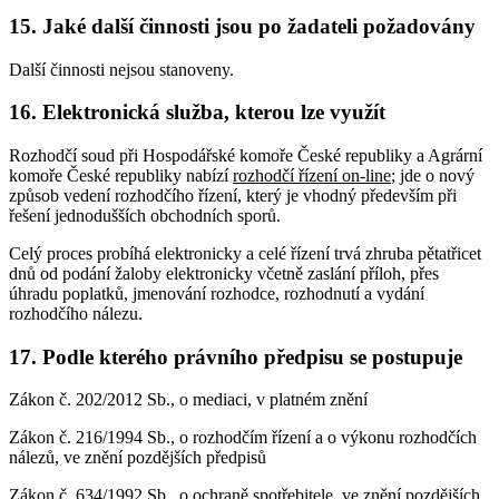
15. Jaké další činnosti jsou po žadateli požadovány
Další činnosti nejsou stanoveny.
16. Elektronická služba, kterou lze využít
Rozhodčí soud při Hospodářské komoře České republiky a Agrární
komoře České republiky nabízí
rozhodčí řízení on-line
; jde o nový
způsob vedení rozhodčího řízení, který je vhodný především při
řešení jednodušších obchodních sporů.
Celý proces probíhá elektronicky a celé řízení trvá zhruba pětatřicet
dnů od podání žaloby elektronicky včetně zaslání příloh, přes
úhradu poplatků, jmenování rozhodce, rozhodnutí a vydání
rozhodčího nálezu.
17. Podle kterého právního předpisu se postupuje
Zákon č. 202/2012 Sb., o mediaci, v platném znění
Zákon č. 216/1994 Sb., o rozhodčím řízení a o výkonu rozhodčích
nálezů, ve znění pozdějších předpisů
Zákon č. 634/1992 Sb., o ochraně spotřebitele, ve znění pozdějších