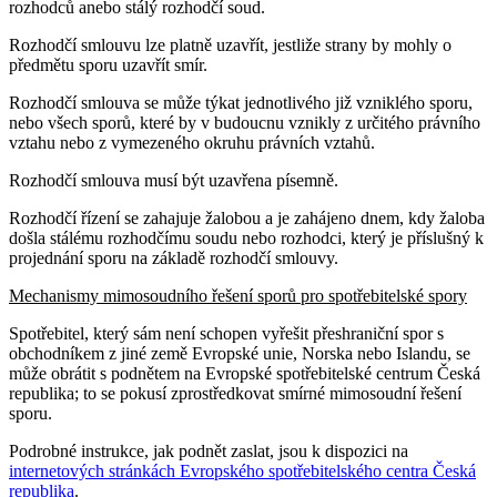
rozhodců anebo stálý rozhodčí soud.
Rozhodčí smlouvu lze platně uzavřít, jestliže strany by mohly o
předmětu sporu uzavřít smír.
Rozhodčí smlouva se může týkat jednotlivého již vzniklého sporu,
nebo všech sporů, které by v budoucnu vznikly z určitého právního
vztahu nebo z vymezeného okruhu právních vztahů.
Rozhodčí smlouva musí být uzavřena písemně.
Rozhodčí řízení se zahajuje žalobou a je zahájeno dnem, kdy žaloba
došla stálému rozhodčímu soudu nebo rozhodci, který je příslušný k
projednání sporu na základě rozhodčí smlouvy.
Mechanismy mimosoudního řešení sporů pro spotřebitelské spory
Spotřebitel, který sám není schopen vyřešit přeshraniční spor s
obchodníkem z jiné země Evropské unie, Norska nebo Islandu, se
může obrátit s podnětem na Evropské spotřebitelské centrum Česká
republika; to se pokusí zprostředkovat smírné mimosoudní řešení
sporu.
Podrobné instrukce, jak podnět zaslat, jsou k dispozici na
internetových stránkách Evropského spotřebitelského centra Česká
republika
.