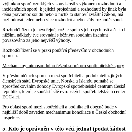
výjimkou sporů vzniklých v souvislosti s výkonem rozhodnutí a
incidenčních sporů, k jejichž projednání a rozhodnutí by jinak byla
dána pravomoc soudu nebo o nichž to stanoví zvláštní zákon, má
rozhodovat jeden nebo více rozhodců anebo stálý rozhodčí soud.
Rozhodčí řízení je neveřejné, což je spolu s jeho rychlostí a často i
nižšími náklady (ve srovnání s běžným soudním řízením)
považováno za jeho největší výhody.
Rozhodčí řízení se v praxi používá především v obchodních
sporech.
Mechanismy mimosoudního řešení sporů pro spotřebitelské spory
V přeshraničních sporech mezi spotřebiteli a podnikateli z jiných
členských států Evropské unie, Norska a Islandu pomáhá se
zprostředkováním dohody Evropské spotřebitelské centrum Česká
republika, které je součástí sítě evropských spotřebitelských center
ECC-net.
Pro oblast sporů mezi spotřebiteli a podnikateli obecně bude v
nejbližší době zaveden mechanismus konciliace u České obchodní
inspekce.
5. Kdo je oprávněn v této věci jednat (podat žádost