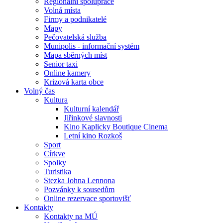
Regionální spolupráce
Volná místa
Firmy a podnikatelé
Mapy
Pečovatelská služba
Munipolis - informační systém
Mapa sběrných míst
Senior taxi
Online kamery
Krizová karta obce
Volný čas
Kultura
Kulturní kalendář
Jiřinkové slavnosti
Kino Kaplicky Boutique Cinema
Letní kino Rozkoš
Sport
Církve
Spolky
Turistika
Stezka Johna Lennona
Pozvánky k sousedům
Online rezervace sportovišť
Kontakty
Kontakty na MÚ