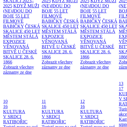
SKALICI 2023–
2025
KDYŽ MUŽI
2025
KDYŽ MUŽI
202
2025
KDYŽ MUŽI
(NE)JDOU DO
(NE)JDOU DO
(NE
(NE)JDOU DO
BOJE
55 LET
BOJE
55 LET
BO
BOJE
55 LET
FILMOVÉ
FILMOVÉ
FI
FILMOVÉ
BABIČKY
ČESKÁ
BABIČKY
ČESKÁ
BA
BABIČKY
ČESKÁ
SKALICE 450 LET
SKALICE 450 LET
SKA
SKALICE 450 LET
MĚSTEM
STÁLÁ
MĚSTEM
STÁLÁ
MĚ
MĚSTEM
STÁLÁ
EXPOZICE
EXPOZICE
EX
EXPOZICE
VĚNOVANÁ
VĚNOVANÁ
VĚ
VĚNOVANÁ
BITVĚ U ČESKÉ
BITVĚ U ČESKÉ
BIT
BITVĚ U ČESKÉ
SKALICE 28. 6.
SKALICE 28. 6.
SKA
SKALICE 28. 6.
1866
1866
186
1866
Zobrazit všechny
Zobrazit všechny
Zobr
Zobrazit všechny
záznamy ze dne
záznamy ze dne
zázn
záznamy ze dne
13
17
KU
V S
10
11
12
RAT
16
16
16
Turi
KULTURA
KULTURA
KULTURA
akce
V SRDCI
V SRDCI
V SRDCI
Kam
RATIBOŘIC
RATIBOŘIC
RATIBOŘIC
srpn
Turisté zvou na své
Turisté zvou na své
Turisté zvou na své