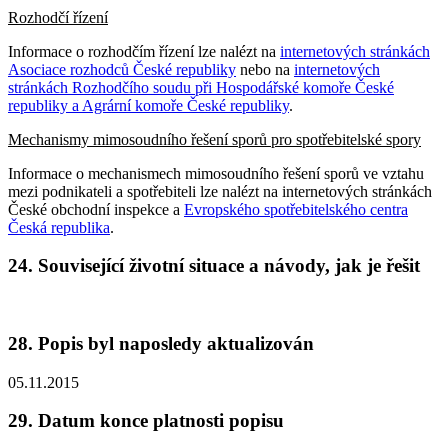
Rozhodčí řízení
Informace o rozhodčím řízení lze nalézt na
internetových stránkách
Asociace rozhodců České republiky
nebo na
internetových
stránkách Rozhodčího soudu při Hospodářské komoře České
republiky a Agrární komoře České republiky
.
Mechanismy mimosoudního řešení sporů pro spotřebitelské spory
Informace o mechanismech mimosoudního řešení sporů ve vztahu
mezi podnikateli a spotřebiteli lze nalézt na internetových stránkách
České obchodní inspekce a
Evropského spotřebitelského centra
Česká republika
.
24. Související životní situace a návody, jak je řešit
28. Popis byl naposledy aktualizován
05.11.2015
29. Datum konce platnosti popisu