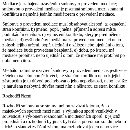
Mediace je zahájena uzavřením smlouvy o provedení mediace;
smlouvou o provedení mediace je písemná smlouva mezi stranami
konfliktu a nejméně jedním mediátorem o provedení mediace.
Smlouva o provedení mediace musí obsahovat alespoň: a) označení
stran konfliktu, b) jméno, popř. jména, příjmení a adresu místa
podnikání mediátora, c) vymezení konfliktu, který je předmětem
mediace, d) výši odměny mediátora za provedenou mediaci nebo
způsob jejího určení, popř. ujednání o záloze nebo ujednání o tom,
že mediace bude provedena bezplatně, e) dobu, po kterou má
mediace probíhat, nebo ujednání o tom, že mediace má probíhat po
dobu neurčitou.
Mediátor odmítne uzavření smlouvy o provedení mediace, jestliže se
zřetelem na jeho poměr k věci, ke stranám konfliktu nebo k jejich
zástupcům je tu důvod pochybovat o jeho nepodjatosti, nebo jestliže
je narušena nezbytná důvěra mezi ním a některou ze stran konfliktu.
Rozhodčí řízení
Rozhodčí smlouvou se strany mohou zavázat k tomu, že o
majetkových sporech mezi nimi, s výjimkou sporů vzniklých v
souvislosti s výkonem rozhodnutí a incidenčních sporů, k jejichž
projednání a rozhodnutí by jinak byla dána pravomoc soudu nebo o
nichž to stanoví zvláštní zákon, má rozhodovat jeden nebo více