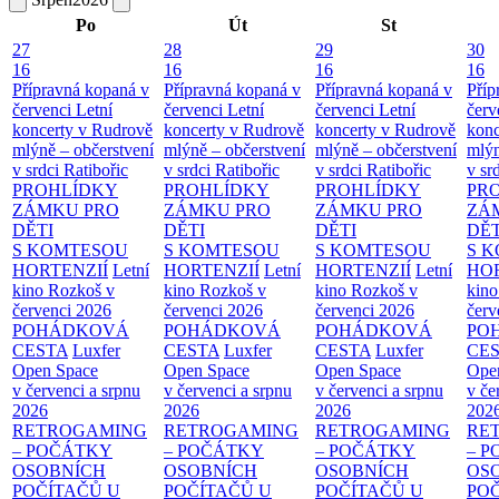
Po
Út
St
27
28
29
30
16
16
16
16
Přípravná kopaná v
Přípravná kopaná v
Přípravná kopaná v
Příp
červenci
Letní
červenci
Letní
červenci
Letní
červ
koncerty v Rudrově
koncerty v Rudrově
koncerty v Rudrově
konc
mlýně – občerstvení
mlýně – občerstvení
mlýně – občerstvení
mlýn
v srdci Ratibořic
v srdci Ratibořic
v srdci Ratibořic
v sr
PROHLÍDKY
PROHLÍDKY
PROHLÍDKY
PR
ZÁMKU PRO
ZÁMKU PRO
ZÁMKU PRO
ZÁ
DĚTI
DĚTI
DĚTI
DĚT
S KOMTESOU
S KOMTESOU
S KOMTESOU
S 
HORTENZIÍ
Letní
HORTENZIÍ
Letní
HORTENZIÍ
Letní
HOR
kino Rozkoš v
kino Rozkoš v
kino Rozkoš v
kino
červenci 2026
červenci 2026
červenci 2026
červ
POHÁDKOVÁ
POHÁDKOVÁ
POHÁDKOVÁ
PO
CESTA
Luxfer
CESTA
Luxfer
CESTA
Luxfer
CE
Open Space
Open Space
Open Space
Ope
v červenci a srpnu
v červenci a srpnu
v červenci a srpnu
v če
2026
2026
2026
202
RETROGAMING
RETROGAMING
RETROGAMING
RE
– POČÁTKY
– POČÁTKY
– POČÁTKY
– 
OSOBNÍCH
OSOBNÍCH
OSOBNÍCH
OS
POČÍTAČŮ U
POČÍTAČŮ U
POČÍTAČŮ U
PO