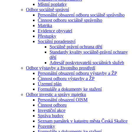
Místní poplatky
Odbor sociálně správní
Personální obsazení odboru sociálně správního
Činnost odboru sociálně správního
Matrika
Evidence obyvatel
Přestupky
Sociální poradenství
Sociálně právní ochrana dětí
Standardy kvality sociálně-právní ochrany
dětí
Adresář poskytovatelů sociálních služeb
Odbor výstavby a životního prostředí
Personální obsazení odboru výstavby a ŽP
Činnost odboru výstavby a ŽP
Územní plán
Formuláře a dokumenty ke stažení
Odbor investic a správy majetku
Personální obsazení OISM
Činnost odboru
Investiční akce
Správa budov
Seznam památek v katastru města Česká Skalice
Pozemky
Formuláře a dokumenty ke stažení