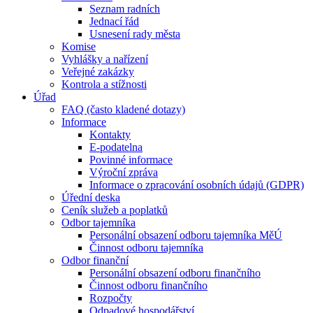
Seznam radních
Jednací řád
Usnesení rady města
Komise
Vyhlášky a nařízení
Veřejné zakázky
Kontrola a stížnosti
Úřad
FAQ (často kladené dotazy)
Informace
Kontakty
E-podatelna
Povinné informace
Výroční zpráva
Informace o zpracování osobních údajů (GDPR)
Úřední deska
Ceník služeb a poplatků
Odbor tajemníka
Personální obsazení odboru tajemníka MěÚ
Činnost odboru tajemníka
Odbor finanční
Personální obsazení odboru finančního
Činnost odboru finančního
Rozpočty
Odpadové hospodářství