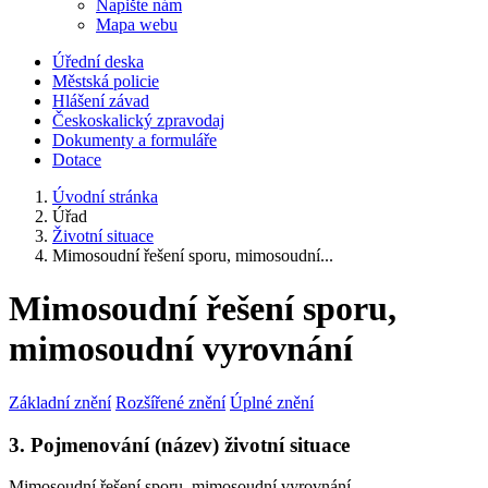
Napište nám
Mapa webu
Úřední deska
Městská policie
Hlášení závad
Českoskalický zpravodaj
Dokumenty a formuláře
Dotace
Úvodní stránka
Úřad
Životní situace
Mimosoudní řešení sporu, mimosoudní...
Mimosoudní řešení sporu,
mimosoudní vyrovnání
Základní znění
Rozšířené znění
Úplné znění
3. Pojmenování (název) životní situace
Mimosoudní řešení sporu, mimosoudní vyrovnání