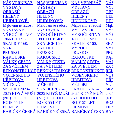
NÁS
VERNISÁŽ
NÁS
VERNISÁŽ
NÁS
VERNISÁŽ
NÁ
VÝSTAVY
VÝSTAVY
VÝSTAVY
VÝ
OBRAZŮ
OBRAZŮ
OBRAZŮ
OB
HELENY
HELENY
HELENY
HE
HEJDUKOVÉ:
HEJDUKOVÉ:
HEJDUKOVÉ:
HE
Malování je radost
Malování je radost
Malování je radost
Malo
VÝSTAVA K
VÝSTAVA K
VÝSTAVA K
VÝ
VÝROČÍ BITVY
VÝROČÍ BITVY
VÝROČÍ BITVY
VÝ
1866 U ČESKÉ
1866 U ČESKÉ
1866 U ČESKÉ
186
SKALICE
160.
SKALICE
160.
SKALICE
160.
SK
VÝROČÍ
VÝROČÍ
VÝROČÍ
VÝ
PRUSKO-
PRUSKO-
PRUSKO-
PR
RAKOUSKÉ
RAKOUSKÉ
RAKOUSKÉ
RA
VÁLKY
CESTA
VÁLKY
CESTA
VÁLKY
CESTA
VÁ
ZA SVĚTLEM
ZA SVĚTLEM
ZA SVĚTLEM
ZA
REKONSTRUKCE
REKONSTRUKCE
REKONSTRUKCE
RE
VOJENSKÉHO
VOJENSKÉHO
VOJENSKÉHO
VO
HŘBITOVA
HŘBITOVA
HŘBITOVA
HŘ
V ČESKÉ
V ČESKÉ
V ČESKÉ
V 
SKALICI 2023–
SKALICI 2023–
SKALICI 2023–
SKA
2025
KDYŽ MUŽI
2025
KDYŽ MUŽI
2025
KDYŽ MUŽI
202
(NE)JDOU DO
(NE)JDOU DO
(NE)JDOU DO
(NE
BOJE
55 LET
BOJE
55 LET
BOJE
55 LET
BO
FILMOVÉ
FILMOVÉ
FILMOVÉ
FI
BABIČKY
ČESKÁ
BABIČKY
ČESKÁ
BABIČKY
ČESKÁ
BA