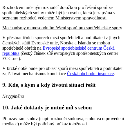
Rozhodcem určeným rozhodčí doložkou pro řešení sporů ze
spotřebitelských smluv může být jen osoba, která je zapsána v
seznamu rozhodců vedeném Ministerstvem spravedlnosti.
Mechanismy mimosoudního řešení sporů pro spotřebitelské spory
V přeshraničních sporech mezi spotřebiteli a podnikateli z jiných
členských států Evropské unie, Norska a Islandu se mohou
spotřebitelé obrátit na
Evropské spotřebitelské centrum Česká
republika
(český článek sítě evropských spotřebitelských center
ECC-net).
V brzké době bude pro oblast sporů mezi spotřebiteli a podnikateli
zajišťovat mechanismus konciliace
Česká obchodní inspekce
.
9. Kde, s kým a kdy životní situaci řešit
Nevyplněno
10. Jaké doklady je nutné mít s sebou
Při uzavírání smluv (např. rozhodčí smlouva, smlouva o provedení
mediace) může být potřebný průkaz totožnosti.