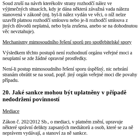
Soud zruší na návrh kterékoliv strany rozhodčí nález ve
výjimečných situacích, kdy je dána některá závažná vada nálezu
stanovená v zákoně (mj. byl-li nález vydán ve věci, o níž nelze
uzavřít platnou rozhodčí smlouvu nebo je-li rozhodčí smlouva z
jiných důvodů neplatná, nebo byla zrušena, anebo se na dohodnutou
věc nevztahuje).
Mechanismy mimosoudního řešení sporů pro spotřebitelské spory
Výsledkem těchto postupů není rozhodnutí orgánu veřejné moci a
neuplatní se zde žádné opravné prostředky.
Není-li postup mimosoudního řešení sporu úspěšný, nic nebrání
stranám obrátit se na soud, popř. jiný orgán veřejné moci dle povahy
případu.
20. Jaké sankce mohou být uplatněny v případě
nedodržení povinností
Mediace
Zákon č. 202/2012 Sb., o mediaci, v platném znění, upravuje
některé správní delikty zapsaných mediátorů a osob, které se za ně
neprávem vydávají, a stanoví za ně sankce.