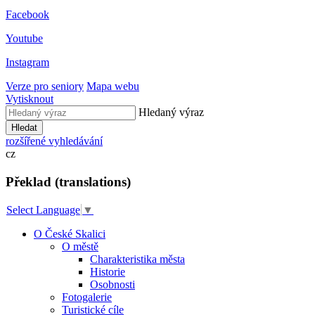
Facebook
Youtube
Instagram
Verze pro seniory
Mapa webu
Vytisknout
Hledaný výraz
Hledat
rozšířené vyhledávání
cz
Překlad (translations)
Select Language
▼
O České Skalici
O městě
Charakteristika města
Historie
Osobnosti
Fotogalerie
Turistické cíle