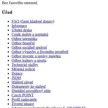
Bez časového omezení.
Úřad
FAQ (často kladené dotazy)
Informace
Úřední deska
Ceník služeb a poplatků
Odbor tajemníka
Odbor finanční
Odbor sociálně správní
Odbor výstavby a životního prostředí
Odbor investic a správy majetku
Odbor kultury a sportu
Technické služby
Městská policie
Dotace
JSDH
Hlášení závad
Dokumenty ke stažení
Digitální povodňový plán
Czech POINT
Profil zadavatele
Životní situace