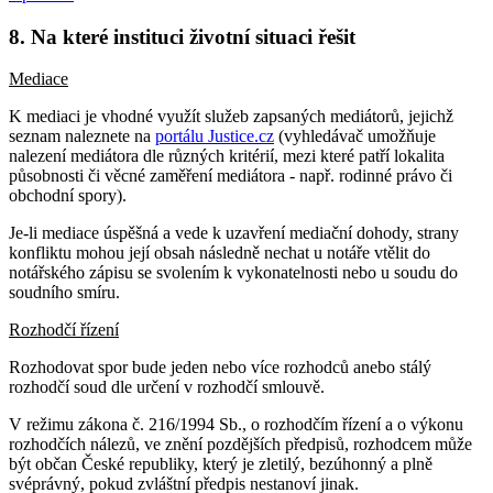
8. Na které instituci životní situaci řešit
Mediace
K mediaci je vhodné využít služeb zapsaných mediátorů, jejichž
seznam naleznete na
portálu Justice.cz
(vyhledávač umožňuje
nalezení mediátora dle různých kritérií, mezi které patří lokalita
působnosti či věcné zaměření mediátora - např. rodinné právo či
obchodní spory).
Je-li mediace úspěšná a vede k uzavření mediační dohody, strany
konfliktu mohou její obsah následně nechat u notáře vtělit do
notářského zápisu se svolením k vykonatelnosti nebo u soudu do
soudního smíru.
Rozhodčí řízení
Rozhodovat spor bude jeden nebo více rozhodců anebo stálý
rozhodčí soud dle určení v rozhodčí smlouvě.
V režimu zákona č. 216/1994 Sb., o rozhodčím řízení a o výkonu
rozhodčích nálezů, ve znění pozdějších předpisů, rozhodcem může
být občan České republiky, který je zletilý, bezúhonný a plně
svéprávný, pokud zvláštní předpis nestanoví jinak.