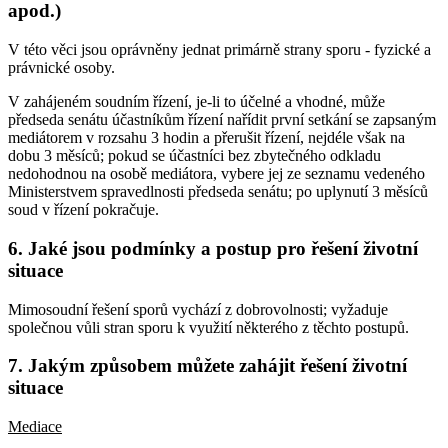
apod.)
V této věci jsou oprávněny jednat primárně strany sporu - fyzické a
právnické osoby.
V zahájeném soudním řízení, je-li to účelné a vhodné, může
předseda senátu účastníkům řízení nařídit první setkání se zapsaným
mediátorem v rozsahu 3 hodin a přerušit řízení, nejdéle však na
dobu 3 měsíců; pokud se účastníci bez zbytečného odkladu
nedohodnou na osobě mediátora, vybere jej ze seznamu vedeného
Ministerstvem spravedlnosti předseda senátu; po uplynutí 3 měsíců
soud v řízení pokračuje.
6. Jaké jsou podmínky a postup pro řešení životní
situace
Mimosoudní řešení sporů vychází z dobrovolnosti; vyžaduje
společnou vůli stran sporu k využití některého z těchto postupů.
7. Jakým způsobem můžete zahájit řešení životní
situace
Mediace