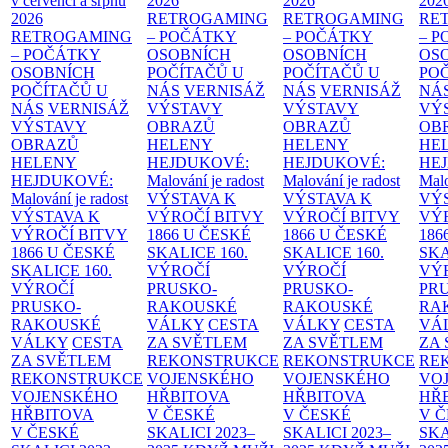
v červenci a srpnu
2026
2026
202
2026
RETROGAMING
RETROGAMING
RE
RETROGAMING
– POČÁTKY
– POČÁTKY
– 
– POČÁTKY
OSOBNÍCH
OSOBNÍCH
OS
OSOBNÍCH
POČÍTAČŮ U
POČÍTAČŮ U
PO
POČÍTAČŮ U
NÁS
VERNISÁŽ
NÁS
VERNISÁŽ
NÁ
NÁS
VERNISÁŽ
VÝSTAVY
VÝSTAVY
VÝ
VÝSTAVY
OBRAZŮ
OBRAZŮ
OB
OBRAZŮ
HELENY
HELENY
HE
HELENY
HEJDUKOVÉ:
HEJDUKOVÉ:
HE
HEJDUKOVÉ:
Malování je radost
Malování je radost
Malo
Malování je radost
VÝSTAVA K
VÝSTAVA K
VÝ
VÝSTAVA K
VÝROČÍ BITVY
VÝROČÍ BITVY
VÝ
VÝROČÍ BITVY
1866 U ČESKÉ
1866 U ČESKÉ
186
1866 U ČESKÉ
SKALICE
160.
SKALICE
160.
SK
SKALICE
160.
VÝROČÍ
VÝROČÍ
VÝ
VÝROČÍ
PRUSKO-
PRUSKO-
PR
PRUSKO-
RAKOUSKÉ
RAKOUSKÉ
RA
RAKOUSKÉ
VÁLKY
CESTA
VÁLKY
CESTA
VÁ
VÁLKY
CESTA
ZA SVĚTLEM
ZA SVĚTLEM
ZA
ZA SVĚTLEM
REKONSTRUKCE
REKONSTRUKCE
RE
REKONSTRUKCE
VOJENSKÉHO
VOJENSKÉHO
VO
VOJENSKÉHO
HŘBITOVA
HŘBITOVA
HŘ
HŘBITOVA
V ČESKÉ
V ČESKÉ
V 
V ČESKÉ
SKALICI 2023–
SKALICI 2023–
SKA