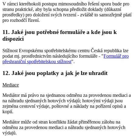
V rámci kteréhokoli postupu mimosoudního řešení sporu bude pro
stranu praktické, aby byla schopna předložit doklady (důkazní
prostředky) pro doložení svých tvrzení - zvláště to samozřejmě platí
pro rozhodčí řízení.
11. Jaké jsou potřebné formuláře a kde jsou k
dispozici
Stížnost Evropskému spotřebitelskému centru Česká republika lze
podat mj. prostřednictvím následujícího formuláře - "
Formulář pro
přeshraniční spotřebitelskou stížnost
".
12. Jaké jsou poplatky a jak je lze uhradit
Mediace
Mediátor má právo na sjednanou odměnu za provedenou mediaci a
na náhradu sjednaných hotových výdajů; hotovými výdaji jsou
zejména cestovní výdaje, poštovné a náklady na pořízení opisů a
kopií.
Mediátor může od stran konfliktu žádat přiměřenou zálohu na
odměnu za provedenou mediaci a náhradu sjednaných hotových
výdajů.