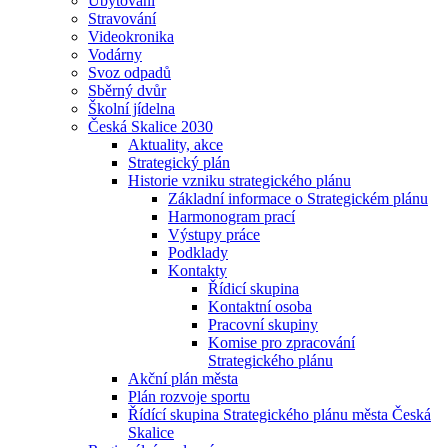
Ubytování
Stravování
Videokronika
Vodárny
Svoz odpadů
Sběrný dvůr
Školní jídelna
Česká Skalice 2030
Aktuality, akce
Strategický plán
Historie vzniku strategického plánu
Základní informace o Strategickém plánu
Harmonogram prací
Výstupy práce
Podklady
Kontakty
Řídicí skupina
Kontaktní osoba
Pracovní skupiny
Komise pro zpracování
Strategického plánu
Akční plán města
Plán rozvoje sportu
Řídící skupina Strategického plánu města Česká
Skalice