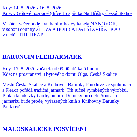
Kdy:
14. 8. 2026 - 16. 8. 2026
Kde:
v Gólové hospodě (dříve Hospůdka Na Hřišti), Česká Skalice
V pátek večer bude hrát hard´n´heavy kapela NANOVOR,
v sobotu country ŽELVA A BOBR A DALŠÍ ZVÍŘÁTKA a
v neděli THE HEAP.
BARUNČIN FLERJARMARK
Kdy:
15. 8. 2026 začátek od 09:00, délka 5 hodin
Kde:
na prostranství u bytového domu Olga, Česká Skalice
Město Česká Skalice a Knihovna Barunky Panklové ve spolupráci
s Fler.cz pořádá tradiční jarmark. Trh ručně vyráběných výrobků.
Praktické ukázky tvorby autorů. Dílničky pro děti. Součástí
jarmarku bude prodej vyřazených knih z Knihovny Barunky
Panklové.
MALOSKALICKÉ POSVÍCENÍ