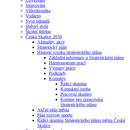
Ubytování
Stravování
Videokronika
Vodárny
Svoz odpadů
Sběrný dvůr
Školní jídelna
Česká Skalice 2030
Aktuality, akce
Strategický plán
Historie vzniku strategického plánu
Základní informace o Strategickém plánu
Harmonogram prací
Výstupy práce
Podklady
Kontakty
Řídicí skupina
Kontaktní osoba
Pracovní skupiny
Komise pro zpracování
Strategického plánu
Akční plán města
Plán rozvoje sportu
Řídící skupina Strategického plánu města Česká
Skalice