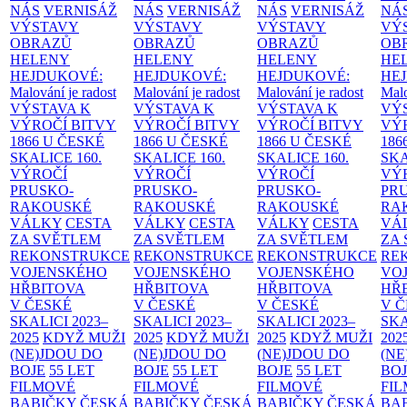
NÁS
VERNISÁŽ
NÁS
VERNISÁŽ
NÁS
VERNISÁŽ
NÁ
VÝSTAVY
VÝSTAVY
VÝSTAVY
VÝ
OBRAZŮ
OBRAZŮ
OBRAZŮ
OB
HELENY
HELENY
HELENY
HE
HEJDUKOVÉ:
HEJDUKOVÉ:
HEJDUKOVÉ:
HE
Malování je radost
Malování je radost
Malování je radost
Malo
VÝSTAVA K
VÝSTAVA K
VÝSTAVA K
VÝ
VÝROČÍ BITVY
VÝROČÍ BITVY
VÝROČÍ BITVY
VÝ
1866 U ČESKÉ
1866 U ČESKÉ
1866 U ČESKÉ
186
SKALICE
160.
SKALICE
160.
SKALICE
160.
SK
VÝROČÍ
VÝROČÍ
VÝROČÍ
VÝ
PRUSKO-
PRUSKO-
PRUSKO-
PR
RAKOUSKÉ
RAKOUSKÉ
RAKOUSKÉ
RA
VÁLKY
CESTA
VÁLKY
CESTA
VÁLKY
CESTA
VÁ
ZA SVĚTLEM
ZA SVĚTLEM
ZA SVĚTLEM
ZA
REKONSTRUKCE
REKONSTRUKCE
REKONSTRUKCE
RE
VOJENSKÉHO
VOJENSKÉHO
VOJENSKÉHO
VO
HŘBITOVA
HŘBITOVA
HŘBITOVA
HŘ
V ČESKÉ
V ČESKÉ
V ČESKÉ
V 
SKALICI 2023–
SKALICI 2023–
SKALICI 2023–
SKA
2025
KDYŽ MUŽI
2025
KDYŽ MUŽI
2025
KDYŽ MUŽI
202
(NE)JDOU DO
(NE)JDOU DO
(NE)JDOU DO
(NE
BOJE
55 LET
BOJE
55 LET
BOJE
55 LET
BO
FILMOVÉ
FILMOVÉ
FILMOVÉ
FI
BABIČKY
ČESKÁ
BABIČKY
ČESKÁ
BABIČKY
ČESKÁ
BA