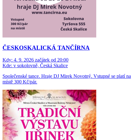
ČESKOSKALICKÁ TANČÍRNA
Kdy:
4. 9. 2026 začátek od 20:00
Kde:
v sokolovně, Česká Skalice
Společenské tance. Hraje DJ Mirek Novotný. Vstupné se platí na
místě 300 Kč/pár.