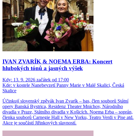
IVAN ZVARÍK & NOEMA ERBA: Koncert
hlubokých tónů a jasných výšek
Kdy:
13. 9. 2026 začátek od 17:00
Kde:
v kostele Nanebevzetí Panny Marie v Malé Skalici, Česká
Skalice
Účinkují slovenský zpěvák Ivan Zvarík – bas, člen souborů Státní
opery Banská Bystrica, Residenz Theater Mnichov, Národního
divadla v Praze, Státního divadla v Košicích. Noema Erba – soprán,
členka souborů Carnegie Hall v New Yorku, Teatro Verdi v Pise atd.
Akce je součástí Jiřinkových slavností.