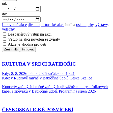
od:
do:
Libovolná akce
divadlo
historické akce
hudba
ostatní
trhy, výstavy,
veletrhy
Bezbariérový vstup na akci
Vstup na akci povolen se zvířaty
Akce je vhodná pro děti
Zrušit filtr
Filtrovat
KULTURA V SRDCI RATIBOŘIC
Kdy:
8. 8. 2026 - 6. 9. 2026 začátek od 10:41
Kde:
v Rudrově mlýně v Babiččině údolí, Česká Skalice
Koncerty známých i méně známých převážně country a folkových
kapel a zpěváků v Babiččině údolí. Program na srpen 2026
ČESKOSKALICKÉ POSVÍCENÍ