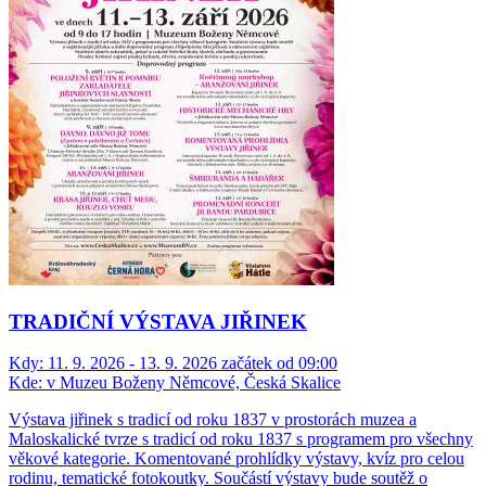
TRADIČNÍ VÝSTAVA JIŘINEK
Kdy:
11. 9. 2026 - 13. 9. 2026 začátek od 09:00
Kde:
v Muzeu Boženy Němcové, Česká Skalice
Výstava jiřinek s tradicí od roku 1837 v prostorách muzea a
Maloskalické tvrze s tradicí od roku 1837 s programem pro všechny
věkové kategorie. Komentované prohlídky výstavy, kvíz pro celou
rodinu, tematické fotokoutky. Součástí výstavy bude soutěž o