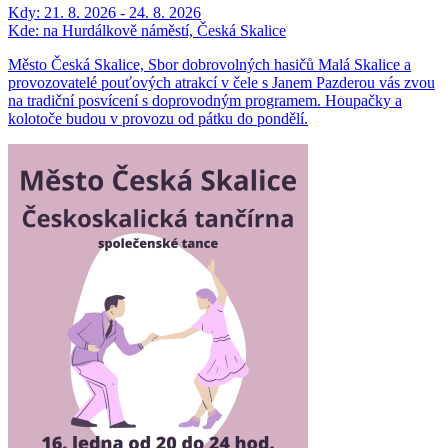
Kdy:
21. 8. 2026 - 24. 8. 2026
Kde:
na Hurdálkově náměstí, Česká Skalice
Město Česká Skalice, Sbor dobrovolných hasičů Malá Skalice a
provozovatelé pouťových atrakcí v čele s Janem Pazderou vás zvou
na tradiční posvícení s doprovodným programem. Houpačky a
kolotoče budou v provozu od pátku do pondělí.