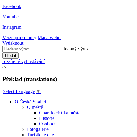
Facebook
Youtube
Instagram
Verze pro seniory
Mapa webu
Vytisknout
Hledaný výraz
Hledat
rozšířené vyhledávání
cz
Překlad (translations)
Select Language
▼
O České Skalici
O městě
Charakteristika města
Historie
Osobnosti
Fotogalerie
Turistické cíle