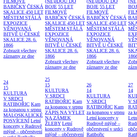
FILMOVÉ
(NE)JDOU DO
(NE)JDOU DO
(NE
BABIČKY
ČESKÁ
BOJE
55 LET
BOJE
55 LET
BO
SKALICE 450 LET
FILMOVÉ
FILMOVÉ
FI
MĚSTEM
STÁLÁ
BABIČKY
ČESKÁ
BABIČKY
ČESKÁ
BA
EXPOZICE
SKALICE 450 LET
SKALICE 450 LET
SKA
VĚNOVANÁ
MĚSTEM
STÁLÁ
MĚSTEM
STÁLÁ
MĚ
BITVĚ U ČESKÉ
EXPOZICE
EXPOZICE
EX
SKALICE 28. 6.
VĚNOVANÁ
VĚNOVANÁ
VĚ
1866
BITVĚ U ČESKÉ
BITVĚ U ČESKÉ
BIT
Zobrazit všechny
SKALICE 28. 6.
SKALICE 28. 6.
SKA
záznamy ze dne
1866
1866
186
Zobrazit všechny
Zobrazit všechny
Zobr
záznamy ze dne
záznamy ze dne
zázn
25
24
15
26
27
15
KULTURA
14
14
KULTURA
V SRDCI
KULTURA
KU
V SRDCI
RATIBOŘIC
Kam
V SRDCI
V S
RATIBOŘIC
Kam
za kopanou v srpnu
RATIBOŘIC
Kam
RAT
za kopanou v srpnu
ZÁPIS NA VÝLET
za kopanou v srpnu
za k
MALOSKALICKÉ
NA ZÁMEK
Letní koncerty v
Letn
POSVÍCENÍ
Letní
ŽLEBY
Letní
Rudrově mlýně –
Rud
koncerty v Rudrově
koncerty v Rudrově
občerstvení v srdci
obče
mlýně – občerstvení
mlýně – občerstvení
Ratibořic
Rati