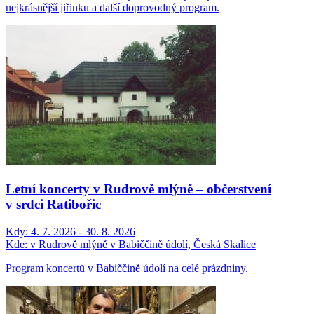
nejkrásnější jiřinku a další doprovodný program.
Letní koncerty v Rudrově mlýně – občerstvení
v srdci Ratibořic
Kdy:
4. 7. 2026 - 30. 8. 2026
Kde:
v Rudrově mlýně v Babiččině údolí, Česká Skalice
Program koncertů v Babiččině údolí na celé prázdniny.