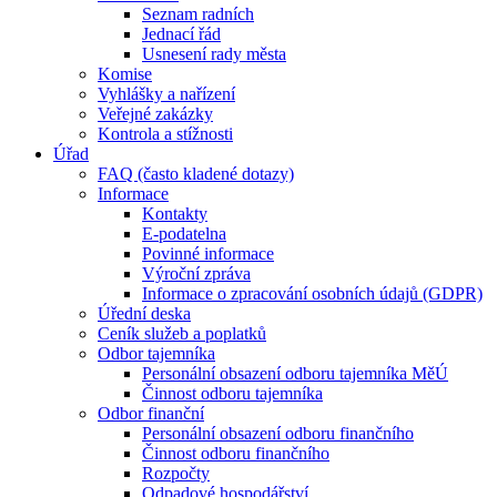
Seznam radních
Jednací řád
Usnesení rady města
Komise
Vyhlášky a nařízení
Veřejné zakázky
Kontrola a stížnosti
Úřad
FAQ (často kladené dotazy)
Informace
Kontakty
E-podatelna
Povinné informace
Výroční zpráva
Informace o zpracování osobních údajů (GDPR)
Úřední deska
Ceník služeb a poplatků
Odbor tajemníka
Personální obsazení odboru tajemníka MěÚ
Činnost odboru tajemníka
Odbor finanční
Personální obsazení odboru finančního
Činnost odboru finančního
Rozpočty
Odpadové hospodářství