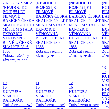
2025
KDYŽ MUŽI
(NE)JDOU DO
(NE)JDOU DO
(NE
(NE)JDOU DO
BOJE
55 LET
BOJE
55 LET
BO
BOJE
55 LET
FILMOVÉ
FILMOVÉ
FI
FILMOVÉ
BABIČKY
ČESKÁ
BABIČKY
ČESKÁ
BA
BABIČKY
ČESKÁ
SKALICE 450 LET
SKALICE 450 LET
SKA
SKALICE 450 LET
MĚSTEM
STÁLÁ
MĚSTEM
STÁLÁ
MĚ
MĚSTEM
STÁLÁ
EXPOZICE
EXPOZICE
EX
EXPOZICE
VĚNOVANÁ
VĚNOVANÁ
VĚ
VĚNOVANÁ
BITVĚ U ČESKÉ
BITVĚ U ČESKÉ
BIT
BITVĚ U ČESKÉ
SKALICE 28. 6.
SKALICE 28. 6.
SKA
SKALICE 28. 6.
1866
1866
186
1866
Zobrazit všechny
Zobrazit všechny
Zobr
Zobrazit všechny
záznamy ze dne
záznamy ze dne
zázn
záznamy ze dne
13
17
KU
V S
10
11
12
RAT
16
16
16
KO
KULTURA
KULTURA
KULTURA
PR
V SRDCI
V SRDCI
V SRDCI
VÝ
RATIBOŘIC
RATIBOŘIC
RATIBOŘIC
KO
Turisté zvou na své
Turisté zvou na své
Turisté zvou na své
TR