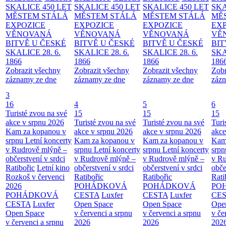
SKALICE 450 LET
SKALICE 450 LET
SKALICE 450 LET
SKA
MĚSTEM
STÁLÁ
MĚSTEM
STÁLÁ
MĚSTEM
STÁLÁ
MĚ
EXPOZICE
EXPOZICE
EXPOZICE
EX
VĚNOVANÁ
VĚNOVANÁ
VĚNOVANÁ
VĚ
BITVĚ U ČESKÉ
BITVĚ U ČESKÉ
BITVĚ U ČESKÉ
BIT
SKALICE 28. 6.
SKALICE 28. 6.
SKALICE 28. 6.
SKA
1866
1866
1866
186
Zobrazit všechny
Zobrazit všechny
Zobrazit všechny
Zobr
záznamy ze dne
záznamy ze dne
záznamy ze dne
zázn
3
16
4
5
6
Turisté zvou na své
15
15
15
akce v srpnu 2026
Turisté zvou na své
Turisté zvou na své
Turi
Kam za kopanou v
akce v srpnu 2026
akce v srpnu 2026
akce
srpnu
Letní koncerty
Kam za kopanou v
Kam za kopanou v
Kam
v Rudrově mlýně –
srpnu
Letní koncerty
srpnu
Letní koncerty
srp
občerstvení v srdci
v Rudrově mlýně –
v Rudrově mlýně –
v Ru
Ratibořic
Letní kino
občerstvení v srdci
občerstvení v srdci
obče
Rozkoš v červenci
Ratibořic
Ratibořic
Rati
2026
POHÁDKOVÁ
POHÁDKOVÁ
PO
POHÁDKOVÁ
CESTA
Luxfer
CESTA
Luxfer
CE
CESTA
Luxfer
Open Space
Open Space
Ope
Open Space
v červenci a srpnu
v červenci a srpnu
v če
v červenci a srpnu
2026
2026
202