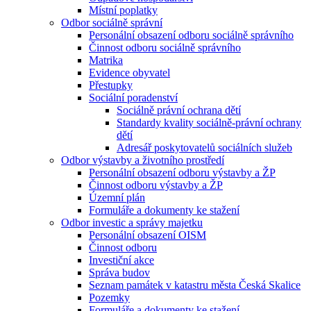
Místní poplatky
Odbor sociálně správní
Personální obsazení odboru sociálně správního
Činnost odboru sociálně správního
Matrika
Evidence obyvatel
Přestupky
Sociální poradenství
Sociálně právní ochrana dětí
Standardy kvality sociálně-právní ochrany
dětí
Adresář poskytovatelů sociálních služeb
Odbor výstavby a životního prostředí
Personální obsazení odboru výstavby a ŽP
Činnost odboru výstavby a ŽP
Územní plán
Formuláře a dokumenty ke stažení
Odbor investic a správy majetku
Personální obsazení OISM
Činnost odboru
Investiční akce
Správa budov
Seznam památek v katastru města Česká Skalice
Pozemky
Formuláře a dokumenty ke stažení