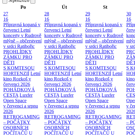
Srpen
2026
Po
Út
St
27
28
29
30
16
16
16
16
Přípravná kopaná v
Přípravná kopaná v
Přípravná kopaná v
Příp
červenci
Letní
červenci
Letní
červenci
Letní
červ
koncerty v Rudrově
koncerty v Rudrově
koncerty v Rudrově
konc
mlýně – občerstvení
mlýně – občerstvení
mlýně – občerstvení
mlýn
v srdci Ratibořic
v srdci Ratibořic
v srdci Ratibořic
v sr
PROHLÍDKY
PROHLÍDKY
PROHLÍDKY
PR
ZÁMKU PRO
ZÁMKU PRO
ZÁMKU PRO
ZÁ
DĚTI
DĚTI
DĚTI
DĚT
S KOMTESOU
S KOMTESOU
S KOMTESOU
S 
HORTENZIÍ
Letní
HORTENZIÍ
Letní
HORTENZIÍ
Letní
HOR
kino Rozkoš v
kino Rozkoš v
kino Rozkoš v
kino
červenci 2026
červenci 2026
červenci 2026
červ
POHÁDKOVÁ
POHÁDKOVÁ
POHÁDKOVÁ
PO
CESTA
Luxfer
CESTA
Luxfer
CESTA
Luxfer
CE
Open Space
Open Space
Open Space
Ope
v červenci a srpnu
v červenci a srpnu
v červenci a srpnu
v če
2026
2026
2026
202
RETROGAMING
RETROGAMING
RETROGAMING
RE
– POČÁTKY
– POČÁTKY
– POČÁTKY
– 
OSOBNÍCH
OSOBNÍCH
OSOBNÍCH
OS
POČÍTAČŮ U
POČÍTAČŮ U
POČÍTAČŮ U
PO