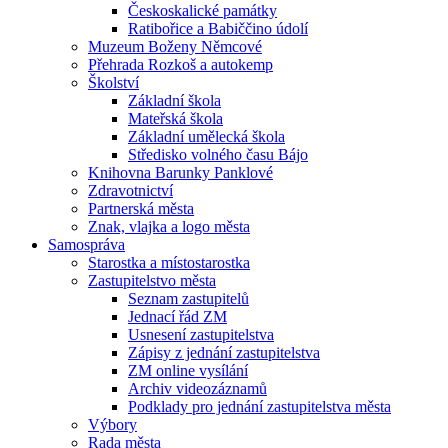
Českoskalické památky
Ratibořice a Babiččino údolí
Muzeum Boženy Němcové
Přehrada Rozkoš a autokemp
Školství
Základní škola
Mateřská škola
Základní umělecká škola
Středisko volného času Bájo
Knihovna Barunky Panklové
Zdravotnictví
Partnerská města
Znak, vlajka a logo města
Samospráva
Starostka a místostarostka
Zastupitelstvo města
Seznam zastupitelů
Jednací řád ZM
Usnesení zastupitelstva
Zápisy z jednání zastupitelstva
ZM online vysílání
Archiv videozáznamů
Podklady pro jednání zastupitelstva města
Výbory
Rada města