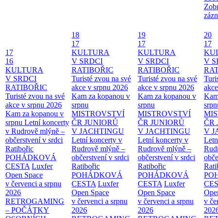
Zobr
zázn
18
19
20
17
17
17
17
KULTURA
KULTURA
KU
16
V SRDCI
V SRDCI
V S
KULTURA
RATIBOŘIC
RATIBOŘIC
RAT
V SRDCI
Turisté zvou na své
Turisté zvou na své
Turi
RATIBOŘIC
akce v srpnu 2026
akce v srpnu 2026
akce
Turisté zvou na své
Kam za kopanou v
Kam za kopanou v
Kam
akce v srpnu 2026
srpnu
srpnu
srpn
Kam za kopanou v
MISTROVSTVÍ
MISTROVSTVÍ
MI
srpnu
Letní koncerty
ČR JUNIORŮ
ČR JUNIORŮ
ČR 
v Rudrově mlýně –
V JACHTINGU
V JACHTINGU
V 
občerstvení v srdci
Letní koncerty v
Letní koncerty v
Letn
Ratibořic
Rudrově mlýně –
Rudrově mlýně –
Rud
POHÁDKOVÁ
občerstvení v srdci
občerstvení v srdci
obče
CESTA
Luxfer
Ratibořic
Ratibořic
Rati
Open Space
POHÁDKOVÁ
POHÁDKOVÁ
PO
v červenci a srpnu
CESTA
Luxfer
CESTA
Luxfer
CE
2026
Open Space
Open Space
Ope
RETROGAMING
v červenci a srpnu
v červenci a srpnu
v če
– POČÁTKY
2026
2026
202