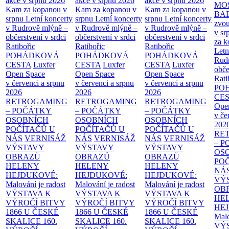
akce v srpnu 2026
akce v srpnu 2026
akce v srpnu 2026
MO
Kam za kopanou v
Kam za kopanou v
Kam za kopanou v
BA
srpnu
Letní koncerty
srpnu
Letní koncerty
srpnu
Letní koncerty
zvou
v Rudrově mlýně –
v Rudrově mlýně –
v Rudrově mlýně –
v sr
občerstvení v srdci
občerstvení v srdci
občerstvení v srdci
za k
Ratibořic
Ratibořic
Ratibořic
Letn
POHÁDKOVÁ
POHÁDKOVÁ
POHÁDKOVÁ
Rud
CESTA
Luxfer
CESTA
Luxfer
CESTA
Luxfer
obče
Open Space
Open Space
Open Space
Rati
v červenci a srpnu
v červenci a srpnu
v červenci a srpnu
PO
2026
2026
2026
CE
RETROGAMING
RETROGAMING
RETROGAMING
Ope
– POČÁTKY
– POČÁTKY
– POČÁTKY
v če
OSOBNÍCH
OSOBNÍCH
OSOBNÍCH
202
POČÍTAČŮ U
POČÍTAČŮ U
POČÍTAČŮ U
RE
NÁS
VERNISÁŽ
NÁS
VERNISÁŽ
NÁS
VERNISÁŽ
– 
VÝSTAVY
VÝSTAVY
VÝSTAVY
OS
OBRAZŮ
OBRAZŮ
OBRAZŮ
PO
HELENY
HELENY
HELENY
NÁ
HEJDUKOVÉ:
HEJDUKOVÉ:
HEJDUKOVÉ:
VÝ
Malování je radost
Malování je radost
Malování je radost
OB
VÝSTAVA K
VÝSTAVA K
VÝSTAVA K
HE
VÝROČÍ BITVY
VÝROČÍ BITVY
VÝROČÍ BITVY
HE
1866 U ČESKÉ
1866 U ČESKÉ
1866 U ČESKÉ
Malo
SKALICE
160.
SKALICE
160.
SKALICE
160.
VÝ