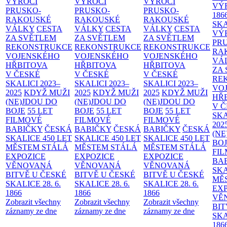
VÝROČÍ
VÝROČÍ
VÝROČÍ
VÝ
PRUSKO-
PRUSKO-
PRUSKO-
186
RAKOUSKÉ
RAKOUSKÉ
RAKOUSKÉ
SK
VÁLKY
CESTA
VÁLKY
CESTA
VÁLKY
CESTA
VÝ
ZA SVĚTLEM
ZA SVĚTLEM
ZA SVĚTLEM
PR
REKONSTRUKCE
REKONSTRUKCE
REKONSTRUKCE
RA
VOJENSKÉHO
VOJENSKÉHO
VOJENSKÉHO
VÁ
HŘBITOVA
HŘBITOVA
HŘBITOVA
ZA
V ČESKÉ
V ČESKÉ
V ČESKÉ
RE
SKALICI 2023–
SKALICI 2023–
SKALICI 2023–
VO
2025
KDYŽ MUŽI
2025
KDYŽ MUŽI
2025
KDYŽ MUŽI
HŘ
(NE)JDOU DO
(NE)JDOU DO
(NE)JDOU DO
V 
BOJE
55 LET
BOJE
55 LET
BOJE
55 LET
SKA
FILMOVÉ
FILMOVÉ
FILMOVÉ
202
BABIČKY
ČESKÁ
BABIČKY
ČESKÁ
BABIČKY
ČESKÁ
(NE
SKALICE 450 LET
SKALICE 450 LET
SKALICE 450 LET
BO
MĚSTEM
STÁLÁ
MĚSTEM
STÁLÁ
MĚSTEM
STÁLÁ
FI
EXPOZICE
EXPOZICE
EXPOZICE
BA
VĚNOVANÁ
VĚNOVANÁ
VĚNOVANÁ
SKA
BITVĚ U ČESKÉ
BITVĚ U ČESKÉ
BITVĚ U ČESKÉ
MĚ
SKALICE 28. 6.
SKALICE 28. 6.
SKALICE 28. 6.
EX
1866
1866
1866
VĚ
Zobrazit všechny
Zobrazit všechny
Zobrazit všechny
BIT
záznamy ze dne
záznamy ze dne
záznamy ze dne
SKA
186