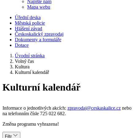
Napište nám
Mapa webu
Úřední deska
Městská policie
Hlášení závad
Českoskalický zpravodaj
Dokumenty a formuláře
Dotace
Úvodní stránka
Volný čas
Kultura
Kulturní kalendář
Kulturní kalendář
Informace o jednotlivých akcích:
zpravodaj@ceskaskalice.cz
nebo
na telefonním čísle 725 022 682.
Změna programu vyhrazena!
Filtr