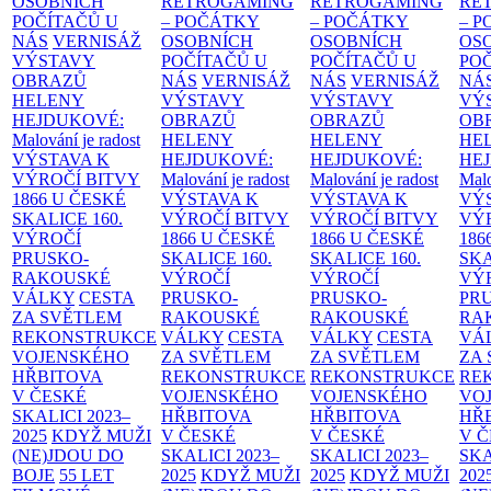
OSOBNÍCH
RETROGAMING
RETROGAMING
RE
POČÍTAČŮ U
– POČÁTKY
– POČÁTKY
– 
NÁS
VERNISÁŽ
OSOBNÍCH
OSOBNÍCH
OS
VÝSTAVY
POČÍTAČŮ U
POČÍTAČŮ U
PO
OBRAZŮ
NÁS
VERNISÁŽ
NÁS
VERNISÁŽ
NÁ
HELENY
VÝSTAVY
VÝSTAVY
VÝ
HEJDUKOVÉ:
OBRAZŮ
OBRAZŮ
OB
Malování je radost
HELENY
HELENY
HE
VÝSTAVA K
HEJDUKOVÉ:
HEJDUKOVÉ:
HE
VÝROČÍ BITVY
Malování je radost
Malování je radost
Malo
1866 U ČESKÉ
VÝSTAVA K
VÝSTAVA K
VÝ
SKALICE
160.
VÝROČÍ BITVY
VÝROČÍ BITVY
VÝ
VÝROČÍ
1866 U ČESKÉ
1866 U ČESKÉ
186
PRUSKO-
SKALICE
160.
SKALICE
160.
SK
RAKOUSKÉ
VÝROČÍ
VÝROČÍ
VÝ
VÁLKY
CESTA
PRUSKO-
PRUSKO-
PR
ZA SVĚTLEM
RAKOUSKÉ
RAKOUSKÉ
RA
REKONSTRUKCE
VÁLKY
CESTA
VÁLKY
CESTA
VÁ
VOJENSKÉHO
ZA SVĚTLEM
ZA SVĚTLEM
ZA
HŘBITOVA
REKONSTRUKCE
REKONSTRUKCE
RE
V ČESKÉ
VOJENSKÉHO
VOJENSKÉHO
VO
SKALICI 2023–
HŘBITOVA
HŘBITOVA
HŘ
2025
KDYŽ MUŽI
V ČESKÉ
V ČESKÉ
V 
(NE)JDOU DO
SKALICI 2023–
SKALICI 2023–
SKA
BOJE
55 LET
2025
KDYŽ MUŽI
2025
KDYŽ MUŽI
202