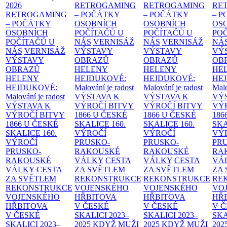
2026
RETROGAMING
RETROGAMING
RE
RETROGAMING
– POČÁTKY
– POČÁTKY
– 
– POČÁTKY
OSOBNÍCH
OSOBNÍCH
OS
OSOBNÍCH
POČÍTAČŮ U
POČÍTAČŮ U
PO
POČÍTAČŮ U
NÁS
VERNISÁŽ
NÁS
VERNISÁŽ
NÁ
NÁS
VERNISÁŽ
VÝSTAVY
VÝSTAVY
VÝ
VÝSTAVY
OBRAZŮ
OBRAZŮ
OB
OBRAZŮ
HELENY
HELENY
HE
HELENY
HEJDUKOVÉ:
HEJDUKOVÉ:
HE
HEJDUKOVÉ:
Malování je radost
Malování je radost
Malo
Malování je radost
VÝSTAVA K
VÝSTAVA K
VÝ
VÝSTAVA K
VÝROČÍ BITVY
VÝROČÍ BITVY
VÝ
VÝROČÍ BITVY
1866 U ČESKÉ
1866 U ČESKÉ
186
1866 U ČESKÉ
SKALICE
160.
SKALICE
160.
SK
SKALICE
160.
VÝROČÍ
VÝROČÍ
VÝ
VÝROČÍ
PRUSKO-
PRUSKO-
PR
PRUSKO-
RAKOUSKÉ
RAKOUSKÉ
RA
RAKOUSKÉ
VÁLKY
CESTA
VÁLKY
CESTA
VÁ
VÁLKY
CESTA
ZA SVĚTLEM
ZA SVĚTLEM
ZA
ZA SVĚTLEM
REKONSTRUKCE
REKONSTRUKCE
RE
REKONSTRUKCE
VOJENSKÉHO
VOJENSKÉHO
VO
VOJENSKÉHO
HŘBITOVA
HŘBITOVA
HŘ
HŘBITOVA
V ČESKÉ
V ČESKÉ
V 
V ČESKÉ
SKALICI 2023–
SKALICI 2023–
SKA
SKALICI 2023–
2025
KDYŽ MUŽI
2025
KDYŽ MUŽI
202