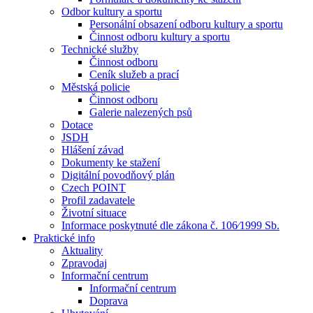
Odbor kultury a sportu
Personální obsazení odboru kultury a sportu
Činnost odboru kultury a sportu
Technické služby
Činnost odboru
Ceník služeb a prací
Městská policie
Činnost odboru
Galerie nalezených psů
Dotace
JSDH
Hlášení závad
Dokumenty ke stažení
Digitální povodňový plán
Czech POINT
Profil zadavatele
Životní situace
Informace poskytnuté dle zákona č. 106⁄1999 Sb.
Praktické info
Aktuality
Zpravodaj
Informační centrum
Informační centrum
Doprava