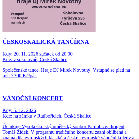
ČESKOSKALICKÁ TANČÍRNA
Kdy:
20. 11. 2026 začátek od 20:00
Kde:
v sokolovně, Česká Skalice
Společenské tance. Hraje DJ Mirek Novotný. Vstupné se platí na
místě 300 Kč/pár.
VÁNOČNÍ KONCERT
Kdy:
5. 12. 2026
Kde:
na zámku v Ratibořicích, Česká Skalice
Účinkuje Vysokoškolský umělecký soubor Pardubice, dirigent
Tomáš Židek. V programu tradičního koncertu zazní oblíbená a
známá díla evropských klasiků a české i evropské vánoční koledy a