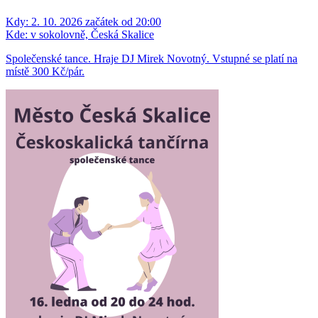
Kdy:
2. 10. 2026 začátek od 20:00
Kde:
v sokolovně, Česká Skalice
Společenské tance. Hraje DJ Mirek Novotný. Vstupné se platí na
místě 300 Kč/pár.