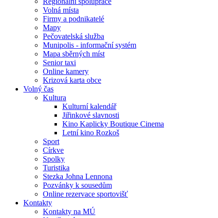
Regionální spolupráce
Volná místa
Firmy a podnikatelé
Mapy
Pečovatelská služba
Munipolis - informační systém
Mapa sběrných míst
Senior taxi
Online kamery
Krizová karta obce
Volný čas
Kultura
Kulturní kalendář
Jiřinkové slavnosti
Kino Kaplicky Boutique Cinema
Letní kino Rozkoš
Sport
Církve
Spolky
Turistika
Stezka Johna Lennona
Pozvánky k sousedům
Online rezervace sportovišť
Kontakty
Kontakty na MÚ