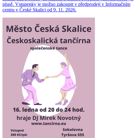
písně. Vstupenky je možno zakoupit v předprodeji v Informačním
centru v České Skalici od 9. 11. 2026.