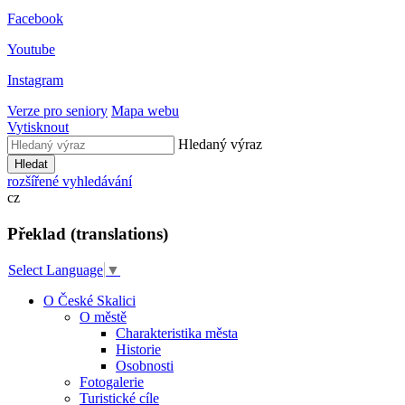
Facebook
Youtube
Instagram
Verze pro seniory
Mapa webu
Vytisknout
Hledaný výraz
Hledat
rozšířené vyhledávání
cz
Překlad (translations)
Select Language
▼
O České Skalici
O městě
Charakteristika města
Historie
Osobnosti
Fotogalerie
Turistické cíle