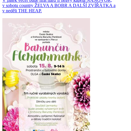
V pátek večer bude hrát hard´n´heavy kapela NANOVOR,
v sobotu country ŽELVA A BOBR A DALŠÍ ZVÍŘÁTKA a
v neděli THE HEAP.