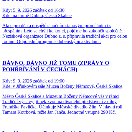
Kdy:
5. 9. 2026 začátek od 16:30
Kde:
na farmě Dubno, Česká Skalice
Akce pro děti a dospělé s nočním stanovým promítáním i s
přespáním. Léto se chýlí ke konci, pojďme ho zakončit společně.
Nezisková organizace Dubno z. s. připravila tradiční akci pro celou
rodinu. Odpolední program s dubenskými aktivitami.
DÁVNO, DÁVNO JIŽ TOMU (ZPRÁVY O
POHŘBÍVÁNÍ V ČECHÁCH)
Kdy:
9. 9. 2026 začátek od 19:00
Kde:
v Jiřinkovém sále Muzea Boženy Němcové, Česká Skalice
Město Česká Skalice a Muzeum Boženy Němcové vás v rámci
Tradiční výstavy jiřinek zvou na divadelní představení z dílny
Františka Pavlíčka. Účinkuje Městské divadlo Zlín. V hlavní roli
Tamara Kotrbová, režie Jan Janča. Jednotné vstupné 290 Kč.