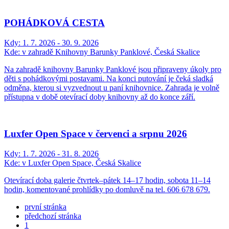
POHÁDKOVÁ CESTA
Kdy:
1. 7. 2026 - 30. 9. 2026
Kde:
v zahradě Knihovny Barunky Panklové, Česká Skalice
Na zahradě knihovny Barunky Panklové jsou připraveny úkoly pro
děti s pohádkovými postavami. Na konci putování je čeká sladká
odměna, kterou si vyzvednout u paní knihovnice. Zahrada je volně
přístupna v době otevírací doby knihovny až do konce září.
Luxfer Open Space v červenci a srpnu 2026
Kdy:
1. 7. 2026 - 31. 8. 2026
Kde:
v Luxfer Open Space, Česká Skalice
Otevírací doba galerie čtvrtek–pátek 14–17 hodin, sobota 11–14
hodin, komentované prohlídky po domluvě na tel. 606 678 679.
první stránka
předchozí stránka
1