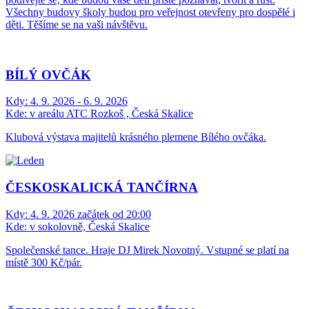
Všechny budovy školy budou pro veřejnost otevřeny pro dospělé i
děti. Těšíme se na vaši návštěvu.
BÍLÝ OVČÁK
Kdy:
4. 9. 2026 - 6. 9. 2026
Kde:
v areálu ATC Rozkoš , Česká Skalice
Klubová výstava majitelů krásného plemene Bílého ovčáka.
ČESKOSKALICKÁ TANČÍRNA
Kdy:
4. 9. 2026 začátek od 20:00
Kde:
v sokolovně, Česká Skalice
Společenské tance. Hraje DJ Mirek Novotný. Vstupné se platí na
místě 300 Kč/pár.