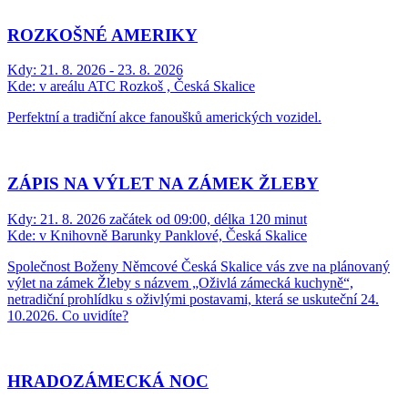
ROZKOŠNÉ AMERIKY
Kdy:
21. 8. 2026 - 23. 8. 2026
Kde:
v areálu ATC Rozkoš , Česká Skalice
Perfektní a tradiční akce fanoušků amerických vozidel.
ZÁPIS NA VÝLET NA ZÁMEK ŽLEBY
Kdy:
21. 8. 2026 začátek od 09:00, délka 120 minut
Kde:
v Knihovně Barunky Panklové, Česká Skalice
Společnost Boženy Němcové Česká Skalice vás zve na plánovaný
výlet na zámek Žleby s názvem „Oživlá zámecká kuchyně“,
netradiční prohlídku s oživlými postavami, která se uskuteční 24.
10.2026. Co uvidíte?
HRADOZÁMECKÁ NOC