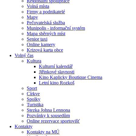
Regionální spolupráce
Volná místa
Firmy a podnikatelé
Mapy
Pečovatelská služba
Munipolis - informační systém
Mapa sběrných míst
Senior taxi
Online kamery
Krizová karta obce
Volný čas
Kultura
Kulturní kalendář
Jiřinkové slavnosti
Kino Kaplicky Boutique Cinema
Letní kino Rozkoš
Sport
Církve
Spolky
Turistika
Stezka Johna Lennona
Pozvánky k sousedům
Online rezervace sportovišť
Kontakty
Kontakty na MÚ