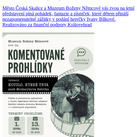
Město Česká Skalice a Muzeum Boženy Němcové vás zvou na letní
představení plná pohádek, fantazie a písniček, které dětem přináší
nezapomenutelné zážitky v podání herečky Ivany Bílkové.
Realizováno za finanční podpory Královehrad