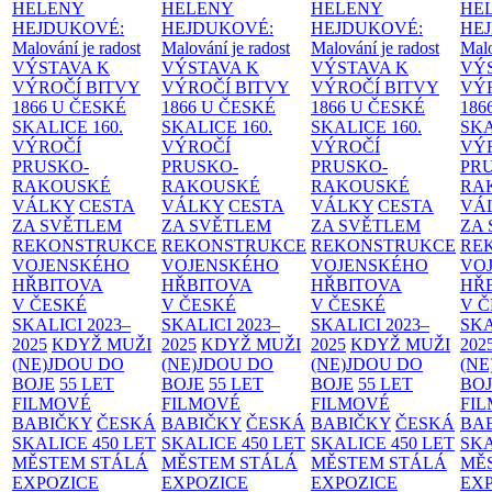
HELENY
HELENY
HELENY
HE
HEJDUKOVÉ:
HEJDUKOVÉ:
HEJDUKOVÉ:
HE
Malování je radost
Malování je radost
Malování je radost
Malo
VÝSTAVA K
VÝSTAVA K
VÝSTAVA K
VÝ
VÝROČÍ BITVY
VÝROČÍ BITVY
VÝROČÍ BITVY
VÝ
1866 U ČESKÉ
1866 U ČESKÉ
1866 U ČESKÉ
186
SKALICE
160.
SKALICE
160.
SKALICE
160.
SK
VÝROČÍ
VÝROČÍ
VÝROČÍ
VÝ
PRUSKO-
PRUSKO-
PRUSKO-
PR
RAKOUSKÉ
RAKOUSKÉ
RAKOUSKÉ
RA
VÁLKY
CESTA
VÁLKY
CESTA
VÁLKY
CESTA
VÁ
ZA SVĚTLEM
ZA SVĚTLEM
ZA SVĚTLEM
ZA
REKONSTRUKCE
REKONSTRUKCE
REKONSTRUKCE
RE
VOJENSKÉHO
VOJENSKÉHO
VOJENSKÉHO
VO
HŘBITOVA
HŘBITOVA
HŘBITOVA
HŘ
V ČESKÉ
V ČESKÉ
V ČESKÉ
V 
SKALICI 2023–
SKALICI 2023–
SKALICI 2023–
SKA
2025
KDYŽ MUŽI
2025
KDYŽ MUŽI
2025
KDYŽ MUŽI
202
(NE)JDOU DO
(NE)JDOU DO
(NE)JDOU DO
(NE
BOJE
55 LET
BOJE
55 LET
BOJE
55 LET
BO
FILMOVÉ
FILMOVÉ
FILMOVÉ
FI
BABIČKY
ČESKÁ
BABIČKY
ČESKÁ
BABIČKY
ČESKÁ
BA
SKALICE 450 LET
SKALICE 450 LET
SKALICE 450 LET
SKA
MĚSTEM
STÁLÁ
MĚSTEM
STÁLÁ
MĚSTEM
STÁLÁ
MĚ
EXPOZICE
EXPOZICE
EXPOZICE
EX