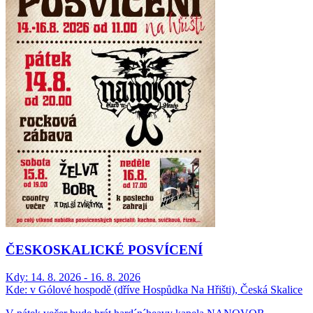
ČESKOSKALICKÉ POSVÍCENÍ
Kdy:
14. 8. 2026 - 16. 8. 2026
Kde:
v Gólové hospodě (dříve Hospůdka Na Hřišti), Česká Skalice