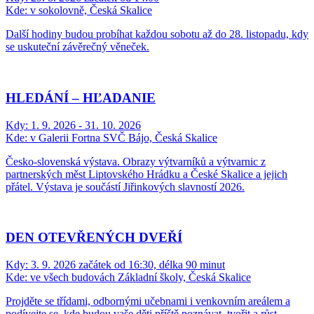
Kde:
v sokolovně, Česká Skalice
Další hodiny budou probíhat každou sobotu až do 28. listopadu, kdy
se uskuteční závěrečný věneček.
HLEDÁNÍ – HĽADANIE
Kdy:
1. 9. 2026 - 31. 10. 2026
Kde:
v Galerii Fortna SVČ Bájo, Česká Skalice
Česko-slovenská výstava. Obrazy výtvarníků a výtvarnic z
partnerských měst Liptovského Hrádku a České Skalice a jejich
přátel. Výstava je součástí Jiřinkových slavností 2026.
DEN OTEVŘENÝCH DVEŘÍ
Kdy:
3. 9. 2026 začátek od 16:30, délka 90 minut
Kde:
ve všech budovách Základní školy, Česká Skalice
Projděte se třídami, odbornými učebnami i venkovním areálem a
podívejte se, kde budou vaše děti příště poznávat, tvořit a růst.