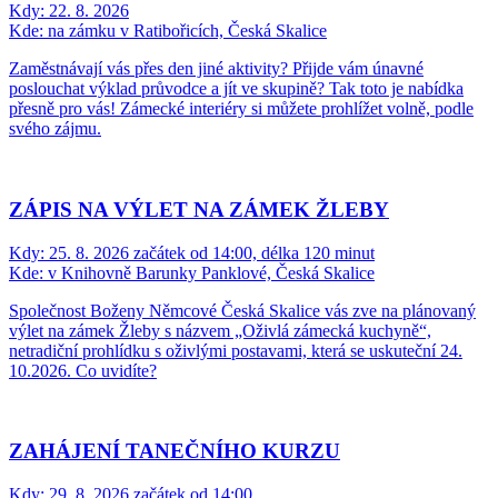
Kdy:
22. 8. 2026
Kde:
na zámku v Ratibořicích, Česká Skalice
Zaměstnávají vás přes den jiné aktivity? Přijde vám únavné
poslouchat výklad průvodce a jít ve skupině? Tak toto je nabídka
přesně pro vás! Zámecké interiéry si můžete prohlížet volně, podle
svého zájmu.
ZÁPIS NA VÝLET NA ZÁMEK ŽLEBY
Kdy:
25. 8. 2026 začátek od 14:00, délka 120 minut
Kde:
v Knihovně Barunky Panklové, Česká Skalice
Společnost Boženy Němcové Česká Skalice vás zve na plánovaný
výlet na zámek Žleby s názvem „Oživlá zámecká kuchyně“,
netradiční prohlídku s oživlými postavami, která se uskuteční 24.
10.2026. Co uvidíte?
ZAHÁJENÍ TANEČNÍHO KURZU
Kdy:
29. 8. 2026 začátek od 14:00