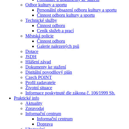
Odbor kultury a sportu
Personální obsazení odboru kultury a sportu
Činnost odboru kultury a sportu
Technické služby
Činnost odboru
Ceník služeb a prací
Městská policie
Činnost odboru
Galerie nalezených psů
Dotace
JSDH
Hlášení závad
Dokumenty ke stažení
Digitální povodňový plán
Czech POINT
Profil zadavatele
Životní situace
Informace poskytnuté dle zákona č. 106⁄1999 Sb.
Praktické info
Aktuality
Zpravodaj
Informační centrum
Informační centrum
Doprava