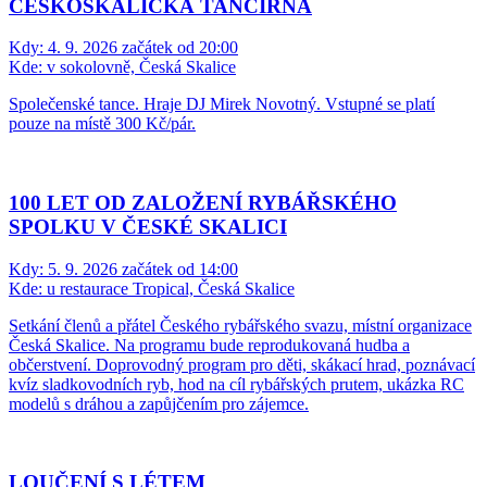
ČESKOSKALICKÁ TANČÍRNA
Kdy:
4. 9. 2026 začátek od 20:00
Kde:
v sokolovně, Česká Skalice
Společenské tance. Hraje DJ Mirek Novotný. Vstupné se platí
pouze na místě 300 Kč/pár.
100 LET OD ZALOŽENÍ RYBÁŘSKÉHO
SPOLKU V ČESKÉ SKALICI
Kdy:
5. 9. 2026 začátek od 14:00
Kde:
u restaurace Tropical, Česká Skalice
Setkání členů a přátel Českého rybářského svazu, místní organizace
Česká Skalice. Na programu bude reprodukovaná hudba a
občerstvení. Doprovodný program pro děti, skákací hrad, poznávací
kvíz sladkovodních ryb, hod na cíl rybářských prutem, ukázka RC
modelů s dráhou a zapůjčením pro zájemce.
LOUČENÍ S LÉTEM