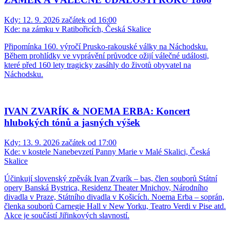
Kdy:
12. 9. 2026 začátek od 16:00
Kde:
na zámku v Ratibořicích, Česká Skalice
Připomínka 160. výročí Prusko-rakouské války na Náchodsku.
Během prohlídky ve vyprávění průvodce ožijí válečné události,
které před 160 lety tragicky zasáhly do životů obyvatel na
Náchodsku.
IVAN ZVARÍK & NOEMA ERBA: Koncert
hlubokých tónů a jasných výšek
Kdy:
13. 9. 2026 začátek od 17:00
Kde:
v kostele Nanebevzetí Panny Marie v Malé Skalici, Česká
Skalice
Účinkují slovenský zpěvák Ivan Zvarík – bas, člen souborů Státní
opery Banská Bystrica, Residenz Theater Mnichov, Národního
divadla v Praze, Státního divadla v Košicích. Noema Erba – soprán,
členka souborů Carnegie Hall v New Yorku, Teatro Verdi v Pise atd.
Akce je součástí Jiřinkových slavností.