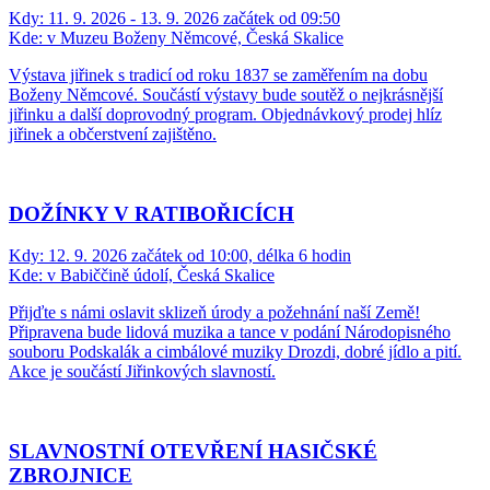
Kdy:
11. 9. 2026 - 13. 9. 2026 začátek od 09:50
Kde:
v Muzeu Boženy Němcové, Česká Skalice
Výstava jiřinek s tradicí od roku 1837 se zaměřením na dobu
Boženy Němcové. Součástí výstavy bude soutěž o nejkrásnější
jiřinku a další doprovodný program. Objednávkový prodej hlíz
jiřinek a občerstvení zajištěno.
DOŽÍNKY V RATIBOŘICÍCH
Kdy:
12. 9. 2026 začátek od 10:00, délka 6 hodin
Kde:
v Babiččině údolí, Česká Skalice
Přijďte s námi oslavit sklizeň úrody a požehnání naší Země!
Připravena bude lidová muzika a tance v podání Národopisného
souboru Podskalák a cimbálové muziky Drozdi, dobré jídlo a pití.
Akce je součástí Jiřinkových slavností.
SLAVNOSTNÍ OTEVŘENÍ HASIČSKÉ
ZBROJNICE