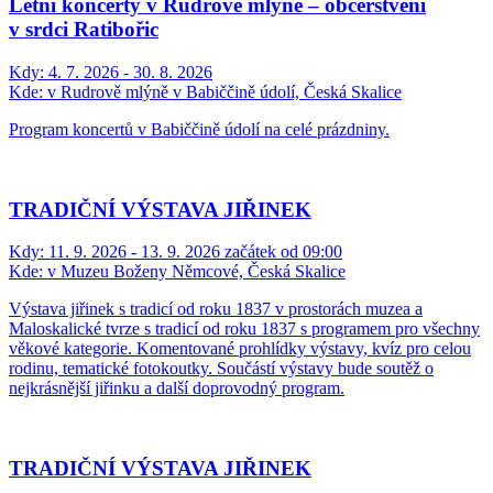
Letní koncerty v Rudrově mlýně – občerstvení
v srdci Ratibořic
Kdy:
4. 7. 2026 - 30. 8. 2026
Kde:
v Rudrově mlýně v Babiččině údolí, Česká Skalice
Program koncertů v Babiččině údolí na celé prázdniny.
TRADIČNÍ VÝSTAVA JIŘINEK
Kdy:
11. 9. 2026 - 13. 9. 2026 začátek od 09:00
Kde:
v Muzeu Boženy Němcové, Česká Skalice
Výstava jiřinek s tradicí od roku 1837 v prostorách muzea a
Maloskalické tvrze s tradicí od roku 1837 s programem pro všechny
věkové kategorie. Komentované prohlídky výstavy, kvíz pro celou
rodinu, tematické fotokoutky. Součástí výstavy bude soutěž o
nejkrásnější jiřinku a další doprovodný program.
TRADIČNÍ VÝSTAVA JIŘINEK