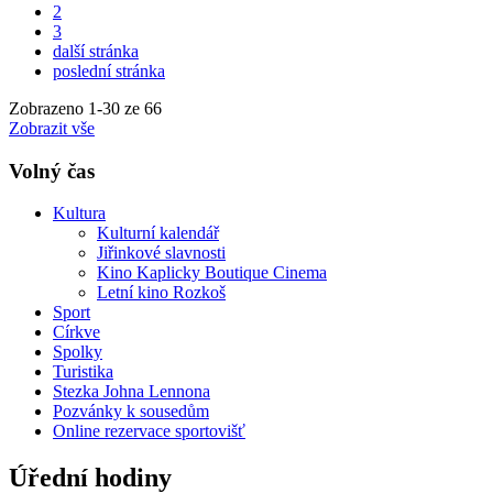
2
3
další stránka
poslední stránka
Zobrazeno
1
-
30
ze 66
Zobrazit vše
Volný čas
Kultura
Kulturní kalendář
Jiřinkové slavnosti
Kino Kaplicky Boutique Cinema
Letní kino Rozkoš
Sport
Církve
Spolky
Turistika
Stezka Johna Lennona
Pozvánky k sousedům
Online rezervace sportovišť
Úřední hodiny