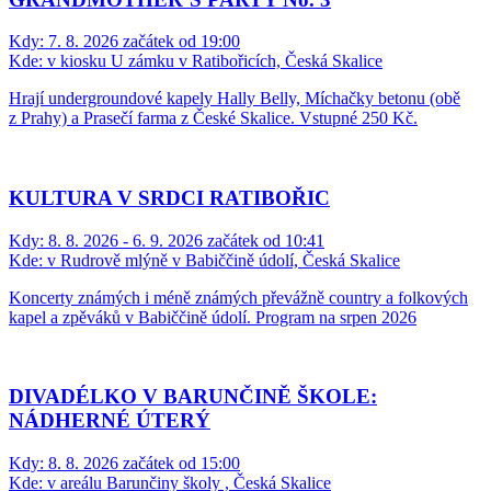
Kdy:
7. 8. 2026 začátek od 19:00
Kde:
v kiosku U zámku v Ratibořicích, Česká Skalice
Hrají undergroundové kapely Hally Belly, Míchačky betonu (obě
z Prahy) a Prasečí farma z České Skalice. Vstupné 250 Kč.
KULTURA V SRDCI RATIBOŘIC
Kdy:
8. 8. 2026 - 6. 9. 2026 začátek od 10:41
Kde:
v Rudrově mlýně v Babiččině údolí, Česká Skalice
Koncerty známých i méně známých převážně country a folkových
kapel a zpěváků v Babiččině údolí. Program na srpen 2026
DIVADÉLKO V BARUNČINĚ ŠKOLE:
NÁDHERNÉ ÚTERÝ
Kdy:
8. 8. 2026 začátek od 15:00
Kde:
v areálu Barunčiny školy , Česká Skalice