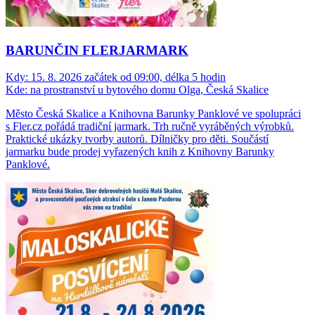
BARUNČIN FLERJARMARK
Kdy:
15. 8. 2026 začátek od 09:00, délka 5 hodin
Kde:
na prostranství u bytového domu Olga, Česká Skalice
Město Česká Skalice a Knihovna Barunky Panklové ve spolupráci
s Fler.cz pořádá tradiční jarmark. Trh ručně vyráběných výrobků.
Praktické ukázky tvorby autorů. Dílničky pro děti. Součástí
jarmarku bude prodej vyřazených knih z Knihovny Barunky
Panklové.