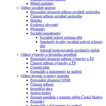
Místní poplatky
Odbor sociálně správní
Personální obsazení odboru sociálně správního
Činnost odboru sociálně správního
Matrika
Evidence obyvatel
Přestupky
Sociální poradenství
Sociálně právní ochrana dětí
Standardy kvality sociálně-právní ochrany
dětí
Adresář poskytovatelů sociálních služeb
Odbor výstavby a životního prostředí
Personální obsazení odboru výstavby a ŽP
Činnost odboru výstavby a ŽP
Územní plán
Formuláře a dokumenty ke stažení
Odbor investic a správy majetku
Personální obsazení OISM
Činnost odboru
Investiční akce
Správa budov
Seznam památek v katastru města Česká Skalice
Pozemky
Formuláře a dokumenty ke stažení