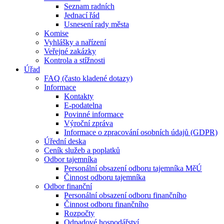
Seznam radních
Jednací řád
Usnesení rady města
Komise
Vyhlášky a nařízení
Veřejné zakázky
Kontrola a stížnosti
Úřad
FAQ (často kladené dotazy)
Informace
Kontakty
E-podatelna
Povinné informace
Výroční zpráva
Informace o zpracování osobních údajů (GDPR)
Úřední deska
Ceník služeb a poplatků
Odbor tajemníka
Personální obsazení odboru tajemníka MěÚ
Činnost odboru tajemníka
Odbor finanční
Personální obsazení odboru finančního
Činnost odboru finančního
Rozpočty
Odpadové hospodářství