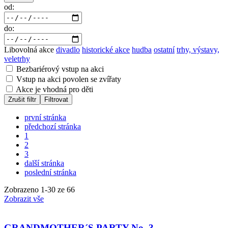
od:
do:
Libovolná akce
divadlo
historické akce
hudba
ostatní
trhy, výstavy,
veletrhy
Bezbariérový vstup na akci
Vstup na akci povolen se zvířaty
Akce je vhodná pro děti
Zrušit filtr
Filtrovat
první stránka
předchozí stránka
1
2
3
další stránka
poslední stránka
Zobrazeno
1
-
30
ze 66
Zobrazit vše
GRANDMOTHER´S PARTY No. 3