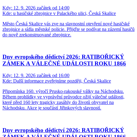
Kdy:
12. 9. 2026 začátek od 14:00
Kde:
u hasičské zbrojnice v Palackého ulici, Česká Skalice
Město Česká Skalice vás zve na slavnostní otevření nové hasičské
zbrojnice a sídla městské policie. Přijďte se podívat na zázemí hasičů
do nově zrekonstruované zbrojnice.
Dny evropského dědictví 2026: RATIBOŘICKÝ
ZÁMEK A VÁLEČNÉ UDÁLOSTI ROKU 1866
Kdy:
12. 9. 2026 začátek od 16:00
Kde:
Další informace zveřejníme později, Česká Skalice
Připomínka 160. výročí Prusko-rakouské války na Náchodsku.
Během prohlídky ve vyprávění průvodce ožijí válečné události,
které před 160 lety tragicky zasáhly do životů obyvatel na
Náchodsku. Akce je součástí Jiřinkových slavností.
Dny evropského dědictví 2026: RATIBOŘICKÝ
ZÁMEK A VÁLEČNÉ UDÁLOSTI ROKU 1866