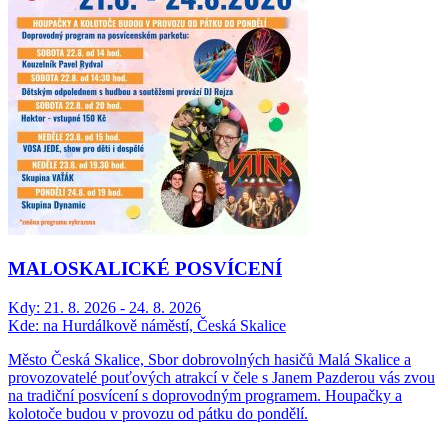
MALOSKALICKÉ POSVÍCENÍ
Kdy:
21. 8. 2026 - 24. 8. 2026
Kde:
na Hurdálkově náměstí, Česká Skalice
Město Česká Skalice, Sbor dobrovolných hasičů Malá Skalice a
provozovatelé pouťových atrakcí v čele s Janem Pazderou vás zvou
na tradiční posvícení s doprovodným programem. Houpačky a
kolotoče budou v provozu od pátku do pondělí.