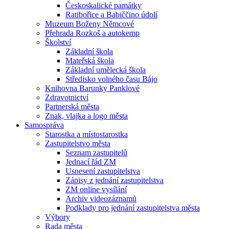
Českoskalické památky
Ratibořice a Babiččino údolí
Muzeum Boženy Němcové
Přehrada Rozkoš a autokemp
Školství
Základní škola
Mateřská škola
Základní umělecká škola
Středisko volného času Bájo
Knihovna Barunky Panklové
Zdravotnictví
Partnerská města
Znak, vlajka a logo města
Samospráva
Starostka a místostarostka
Zastupitelstvo města
Seznam zastupitelů
Jednací řád ZM
Usnesení zastupitelstva
Zápisy z jednání zastupitelstva
ZM online vysílání
Archiv videozáznamů
Podklady pro jednání zastupitelstva města
Výbory
Rada města