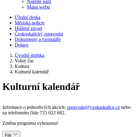
Napište nám
Mapa webu
Úřední deska
Městská policie
Hlášení závad
Českoskalický zpravodaj
Dokumenty a formuláře
Dotace
Úvodní stránka
Volný čas
Kultura
Kulturní kalendář
Kulturní kalendář
Informace o jednotlivých akcích:
zpravodaj@ceskaskalice.cz
nebo
na telefonním čísle 725 022 682.
Změna programu vyhrazena!
Filtr