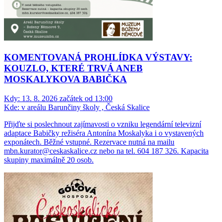
KOMENTOVANÁ PROHLÍDKA VÝSTAVY:
KOUZLO, KTERÉ TRVÁ ANEB
MOSKALYKOVA BABIČKA
Kdy:
13. 8. 2026 začátek od 13:00
Kde:
v areálu Barunčiny školy , Česká Skalice
Přijďte si poslechnout zajímavosti o vzniku legendární televizní
adaptace Babičky režiséra Antonína Moskalyka i o vystavených
exponátech. Běžné vstupné. Rezervace nutná na mailu
mbn.kurator@ceskaskalice.cz nebo na tel. 604 187 326. Kapacita
skupiny maximálně 20 osob.