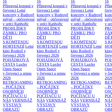
16
16
16
16
Přípravná kopaná v
Přípravná kopaná v
Přípravná kopaná v
Příp
červenci
Letní
červenci
Letní
červenci
Letní
červ
koncerty v Rudrově
koncerty v Rudrově
koncerty v Rudrově
konc
mlýně – občerstvení
mlýně – občerstvení
mlýně – občerstvení
mlýn
v srdci Ratibořic
v srdci Ratibořic
v srdci Ratibořic
v sr
PROHLÍDKY
PROHLÍDKY
PROHLÍDKY
PR
ZÁMKU PRO
ZÁMKU PRO
ZÁMKU PRO
ZÁ
DĚTI
DĚTI
DĚTI
DĚT
S KOMTESOU
S KOMTESOU
S KOMTESOU
S 
HORTENZIÍ
Letní
HORTENZIÍ
Letní
HORTENZIÍ
Letní
HOR
kino Rozkoš v
kino Rozkoš v
kino Rozkoš v
kino
červenci 2026
červenci 2026
červenci 2026
červ
POHÁDKOVÁ
POHÁDKOVÁ
POHÁDKOVÁ
PO
CESTA
Luxfer
CESTA
Luxfer
CESTA
Luxfer
CE
Open Space
Open Space
Open Space
Ope
v červenci a srpnu
v červenci a srpnu
v červenci a srpnu
v če
2026
2026
2026
202
RETROGAMING
RETROGAMING
RETROGAMING
RE
– POČÁTKY
– POČÁTKY
– POČÁTKY
– 
OSOBNÍCH
OSOBNÍCH
OSOBNÍCH
OS
POČÍTAČŮ U
POČÍTAČŮ U
POČÍTAČŮ U
PO
NÁS
VERNISÁŽ
NÁS
VERNISÁŽ
NÁS
VERNISÁŽ
NÁ
VÝSTAVY
VÝSTAVY
VÝSTAVY
VÝ
OBRAZŮ
OBRAZŮ
OBRAZŮ
OB