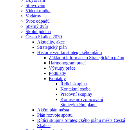
Ubytování
Stravování
Videokronika
Vodárny
Svoz odpadů
Sběrný dvůr
Školní jídelna
Česká Skalice 2030
Aktuality, akce
Strategický plán
Historie vzniku strategického plánu
Základní informace o Strategickém plánu
Harmonogram prací
Výstupy práce
Podklady
Kontakty
Řídicí skupina
Kontaktní osoba
Pracovní skupiny
Komise pro zpracování
Strategického plánu
Akční plán města
Plán rozvoje sportu
Řídící skupina Strategického plánu města Česká
Skalice