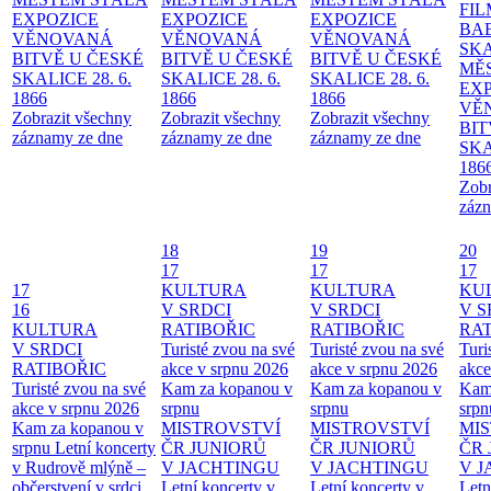
FI
EXPOZICE
EXPOZICE
EXPOZICE
BA
VĚNOVANÁ
VĚNOVANÁ
VĚNOVANÁ
SKA
BITVĚ U ČESKÉ
BITVĚ U ČESKÉ
BITVĚ U ČESKÉ
MĚ
SKALICE 28. 6.
SKALICE 28. 6.
SKALICE 28. 6.
EX
1866
1866
1866
VĚ
Zobrazit všechny
Zobrazit všechny
Zobrazit všechny
BIT
záznamy ze dne
záznamy ze dne
záznamy ze dne
SKA
186
Zobr
zázn
18
19
20
17
17
17
17
KULTURA
KULTURA
KU
16
V SRDCI
V SRDCI
V S
KULTURA
RATIBOŘIC
RATIBOŘIC
RAT
V SRDCI
Turisté zvou na své
Turisté zvou na své
Turi
RATIBOŘIC
akce v srpnu 2026
akce v srpnu 2026
akce
Turisté zvou na své
Kam za kopanou v
Kam za kopanou v
Kam
akce v srpnu 2026
srpnu
srpnu
srpn
Kam za kopanou v
MISTROVSTVÍ
MISTROVSTVÍ
MI
srpnu
Letní koncerty
ČR JUNIORŮ
ČR JUNIORŮ
ČR 
v Rudrově mlýně –
V JACHTINGU
V JACHTINGU
V 
občerstvení v srdci
Letní koncerty v
Letní koncerty v
Letn