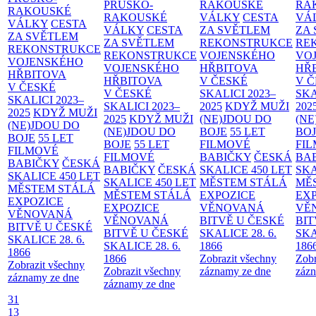
PRUSKO-
RAKOUSKÉ
RA
RAKOUSKÉ
RAKOUSKÉ
VÁLKY
CESTA
VÁ
VÁLKY
CESTA
VÁLKY
CESTA
ZA SVĚTLEM
ZA
ZA SVĚTLEM
ZA SVĚTLEM
REKONSTRUKCE
RE
REKONSTRUKCE
REKONSTRUKCE
VOJENSKÉHO
VO
VOJENSKÉHO
VOJENSKÉHO
HŘBITOVA
HŘ
HŘBITOVA
HŘBITOVA
V ČESKÉ
V 
V ČESKÉ
V ČESKÉ
SKALICI 2023–
SKA
SKALICI 2023–
SKALICI 2023–
2025
KDYŽ MUŽI
202
2025
KDYŽ MUŽI
2025
KDYŽ MUŽI
(NE)JDOU DO
(NE
(NE)JDOU DO
(NE)JDOU DO
BOJE
55 LET
BO
BOJE
55 LET
BOJE
55 LET
FILMOVÉ
FI
FILMOVÉ
FILMOVÉ
BABIČKY
ČESKÁ
BA
BABIČKY
ČESKÁ
BABIČKY
ČESKÁ
SKALICE 450 LET
SKA
SKALICE 450 LET
SKALICE 450 LET
MĚSTEM
STÁLÁ
MĚ
MĚSTEM
STÁLÁ
MĚSTEM
STÁLÁ
EXPOZICE
EX
EXPOZICE
EXPOZICE
VĚNOVANÁ
VĚ
VĚNOVANÁ
VĚNOVANÁ
BITVĚ U ČESKÉ
BIT
BITVĚ U ČESKÉ
BITVĚ U ČESKÉ
SKALICE 28. 6.
SKA
SKALICE 28. 6.
SKALICE 28. 6.
1866
186
1866
1866
Zobrazit všechny
Zobr
Zobrazit všechny
Zobrazit všechny
záznamy ze dne
zázn
záznamy ze dne
záznamy ze dne
31
13