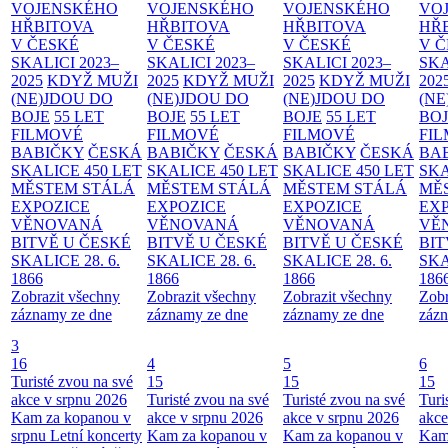
VOJENSKÉHO
VOJENSKÉHO
VOJENSKÉHO
VO
HŘBITOVA
HŘBITOVA
HŘBITOVA
HŘ
V ČESKÉ
V ČESKÉ
V ČESKÉ
V 
SKALICI 2023–
SKALICI 2023–
SKALICI 2023–
SKA
2025
KDYŽ MUŽI
2025
KDYŽ MUŽI
2025
KDYŽ MUŽI
202
(NE)JDOU DO
(NE)JDOU DO
(NE)JDOU DO
(NE
BOJE
55 LET
BOJE
55 LET
BOJE
55 LET
BO
FILMOVÉ
FILMOVÉ
FILMOVÉ
FI
BABIČKY
ČESKÁ
BABIČKY
ČESKÁ
BABIČKY
ČESKÁ
BA
SKALICE 450 LET
SKALICE 450 LET
SKALICE 450 LET
SKA
MĚSTEM
STÁLÁ
MĚSTEM
STÁLÁ
MĚSTEM
STÁLÁ
MĚ
EXPOZICE
EXPOZICE
EXPOZICE
EX
VĚNOVANÁ
VĚNOVANÁ
VĚNOVANÁ
VĚ
BITVĚ U ČESKÉ
BITVĚ U ČESKÉ
BITVĚ U ČESKÉ
BIT
SKALICE 28. 6.
SKALICE 28. 6.
SKALICE 28. 6.
SKA
1866
1866
1866
186
Zobrazit všechny
Zobrazit všechny
Zobrazit všechny
Zobr
záznamy ze dne
záznamy ze dne
záznamy ze dne
zázn
3
16
4
5
6
Turisté zvou na své
15
15
15
akce v srpnu 2026
Turisté zvou na své
Turisté zvou na své
Turi
Kam za kopanou v
akce v srpnu 2026
akce v srpnu 2026
akce
srpnu
Letní koncerty
Kam za kopanou v
Kam za kopanou v
Kam