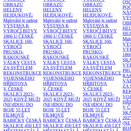
OS
OBRAZŮ
OBRAZŮ
OBRAZŮ
PO
HELENY
HELENY
HELENY
NÁ
HEJDUKOVÉ:
HEJDUKOVÉ:
HEJDUKOVÉ:
VÝ
Malování je radost
Malování je radost
Malování je radost
OB
VÝSTAVA K
VÝSTAVA K
VÝSTAVA K
HE
VÝROČÍ BITVY
VÝROČÍ BITVY
VÝROČÍ BITVY
HE
1866 U ČESKÉ
1866 U ČESKÉ
1866 U ČESKÉ
Malo
SKALICE
160.
SKALICE
160.
SKALICE
160.
VÝ
VÝROČÍ
VÝROČÍ
VÝROČÍ
VÝ
PRUSKO-
PRUSKO-
PRUSKO-
186
RAKOUSKÉ
RAKOUSKÉ
RAKOUSKÉ
SK
VÁLKY
CESTA
VÁLKY
CESTA
VÁLKY
CESTA
VÝ
ZA SVĚTLEM
ZA SVĚTLEM
ZA SVĚTLEM
PR
REKONSTRUKCE
REKONSTRUKCE
REKONSTRUKCE
RA
VOJENSKÉHO
VOJENSKÉHO
VOJENSKÉHO
VÁ
HŘBITOVA
HŘBITOVA
HŘBITOVA
ZA
V ČESKÉ
V ČESKÉ
V ČESKÉ
RE
SKALICI 2023–
SKALICI 2023–
SKALICI 2023–
VO
2025
KDYŽ MUŽI
2025
KDYŽ MUŽI
2025
KDYŽ MUŽI
HŘ
(NE)JDOU DO
(NE)JDOU DO
(NE)JDOU DO
V 
BOJE
55 LET
BOJE
55 LET
BOJE
55 LET
SKA
FILMOVÉ
FILMOVÉ
FILMOVÉ
202
BABIČKY
ČESKÁ
BABIČKY
ČESKÁ
BABIČKY
ČESKÁ
(NE
SKALICE 450 LET
SKALICE 450 LET
SKALICE 450 LET
BO
MĚSTEM
STÁLÁ
MĚSTEM
STÁLÁ
MĚSTEM
STÁLÁ