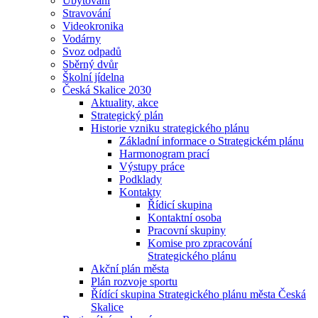
Ubytování
Stravování
Videokronika
Vodárny
Svoz odpadů
Sběrný dvůr
Školní jídelna
Česká Skalice 2030
Aktuality, akce
Strategický plán
Historie vzniku strategického plánu
Základní informace o Strategickém plánu
Harmonogram prací
Výstupy práce
Podklady
Kontakty
Řídicí skupina
Kontaktní osoba
Pracovní skupiny
Komise pro zpracování
Strategického plánu
Akční plán města
Plán rozvoje sportu
Řídící skupina Strategického plánu města Česká
Skalice