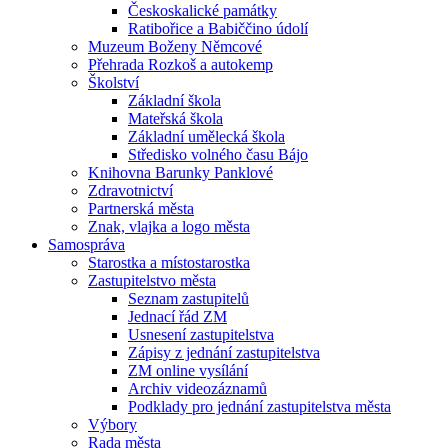
Českoskalické památky
Ratibořice a Babiččino údolí
Muzeum Boženy Němcové
Přehrada Rozkoš a autokemp
Školství
Základní škola
Mateřská škola
Základní umělecká škola
Středisko volného času Bájo
Knihovna Barunky Panklové
Zdravotnictví
Partnerská města
Znak, vlajka a logo města
Samospráva
Starostka a místostarostka
Zastupitelstvo města
Seznam zastupitelů
Jednací řád ZM
Usnesení zastupitelstva
Zápisy z jednání zastupitelstva
ZM online vysílání
Archiv videozáznamů
Podklady pro jednání zastupitelstva města
Výbory
Rada města