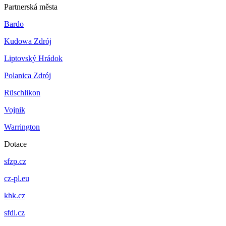
Partnerská města
Bardo
Kudowa Zdrój
Liptovský Hrádok
Polanica Zdrój
Rüschlikon
Vojnik
Warrington
Dotace
sfzp.cz
cz-pl.eu
khk.cz
sfdi.cz