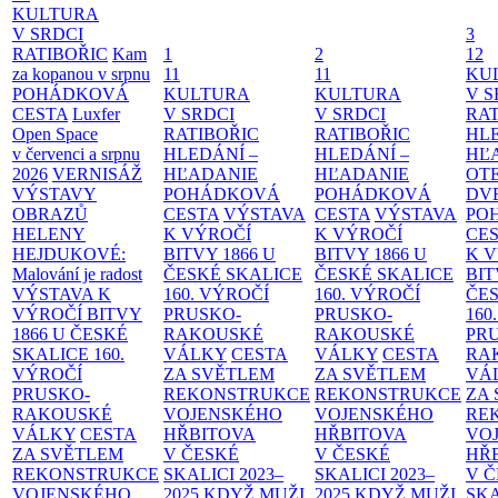
KULTURA
V SRDCI
3
RATIBOŘIC
Kam
1
2
12
za kopanou v srpnu
11
11
KU
POHÁDKOVÁ
KULTURA
KULTURA
V S
CESTA
Luxfer
V SRDCI
V SRDCI
RAT
Open Space
RATIBOŘIC
RATIBOŘIC
HLE
v červenci a srpnu
HLEDÁNÍ –
HLEDÁNÍ –
HĽ
2026
VERNISÁŽ
HĽADANIE
HĽADANIE
OT
VÝSTAVY
POHÁDKOVÁ
POHÁDKOVÁ
DV
OBRAZŮ
CESTA
VÝSTAVA
CESTA
VÝSTAVA
PO
HELENY
K VÝROČÍ
K VÝROČÍ
CE
HEJDUKOVÉ:
BITVY 1866 U
BITVY 1866 U
K 
Malování je radost
ČESKÉ SKALICE
ČESKÉ SKALICE
BIT
VÝSTAVA K
160. VÝROČÍ
160. VÝROČÍ
ČES
VÝROČÍ BITVY
PRUSKO-
PRUSKO-
160
1866 U ČESKÉ
RAKOUSKÉ
RAKOUSKÉ
PR
SKALICE
160.
VÁLKY
CESTA
VÁLKY
CESTA
RA
VÝROČÍ
ZA SVĚTLEM
ZA SVĚTLEM
VÁ
PRUSKO-
REKONSTRUKCE
REKONSTRUKCE
ZA
RAKOUSKÉ
VOJENSKÉHO
VOJENSKÉHO
RE
VÁLKY
CESTA
HŘBITOVA
HŘBITOVA
VO
ZA SVĚTLEM
V ČESKÉ
V ČESKÉ
HŘ
REKONSTRUKCE
SKALICI 2023–
SKALICI 2023–
V 
VOJENSKÉHO
2025
KDYŽ MUŽI
2025
KDYŽ MUŽI
SKA