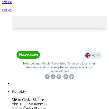
szif.cz
szif.cz
Kontakty
Město Česká Skalice
třída T. G. Masaryka 80
552 03 Česká Skalice