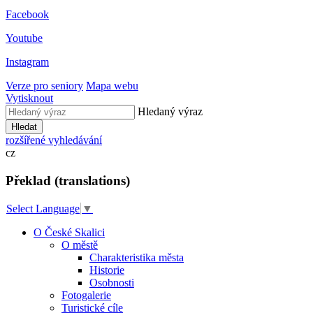
Facebook
Youtube
Instagram
Verze pro seniory
Mapa webu
Vytisknout
Hledaný výraz
Hledat
rozšířené vyhledávání
cz
Překlad (translations)
Select Language
▼
O České Skalici
O městě
Charakteristika města
Historie
Osobnosti
Fotogalerie
Turistické cíle