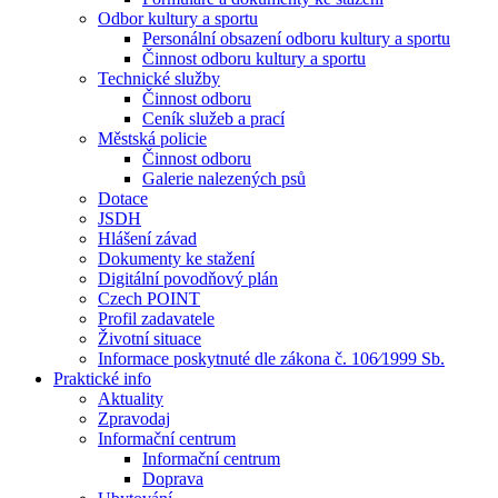
Odbor kultury a sportu
Personální obsazení odboru kultury a sportu
Činnost odboru kultury a sportu
Technické služby
Činnost odboru
Ceník služeb a prací
Městská policie
Činnost odboru
Galerie nalezených psů
Dotace
JSDH
Hlášení závad
Dokumenty ke stažení
Digitální povodňový plán
Czech POINT
Profil zadavatele
Životní situace
Informace poskytnuté dle zákona č. 106⁄1999 Sb.
Praktické info
Aktuality
Zpravodaj
Informační centrum
Informační centrum
Doprava