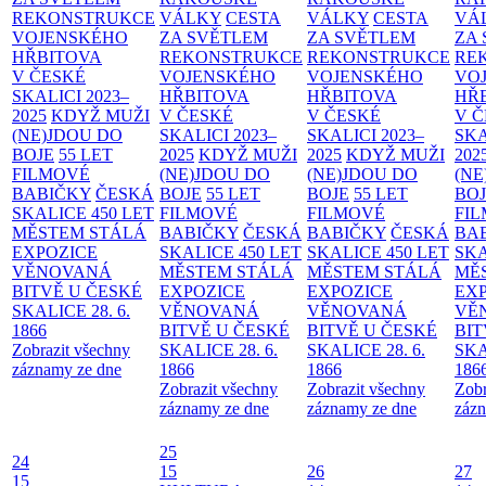
REKONSTRUKCE
VÁLKY
CESTA
VÁLKY
CESTA
VÁ
VOJENSKÉHO
ZA SVĚTLEM
ZA SVĚTLEM
ZA
HŘBITOVA
REKONSTRUKCE
REKONSTRUKCE
RE
V ČESKÉ
VOJENSKÉHO
VOJENSKÉHO
VO
SKALICI 2023–
HŘBITOVA
HŘBITOVA
HŘ
2025
KDYŽ MUŽI
V ČESKÉ
V ČESKÉ
V 
(NE)JDOU DO
SKALICI 2023–
SKALICI 2023–
SKA
BOJE
55 LET
2025
KDYŽ MUŽI
2025
KDYŽ MUŽI
202
FILMOVÉ
(NE)JDOU DO
(NE)JDOU DO
(NE
BABIČKY
ČESKÁ
BOJE
55 LET
BOJE
55 LET
BO
SKALICE 450 LET
FILMOVÉ
FILMOVÉ
FI
MĚSTEM
STÁLÁ
BABIČKY
ČESKÁ
BABIČKY
ČESKÁ
BA
EXPOZICE
SKALICE 450 LET
SKALICE 450 LET
SKA
VĚNOVANÁ
MĚSTEM
STÁLÁ
MĚSTEM
STÁLÁ
MĚ
BITVĚ U ČESKÉ
EXPOZICE
EXPOZICE
EX
SKALICE 28. 6.
VĚNOVANÁ
VĚNOVANÁ
VĚ
1866
BITVĚ U ČESKÉ
BITVĚ U ČESKÉ
BIT
Zobrazit všechny
SKALICE 28. 6.
SKALICE 28. 6.
SKA
záznamy ze dne
1866
1866
186
Zobrazit všechny
Zobrazit všechny
Zobr
záznamy ze dne
záznamy ze dne
zázn
25
24
15
26
27
15