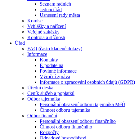
Seznam radních
Jednací řád
Usnesení rady města
Komise
Vyhlášky a nařízení
Veřejné zakázky
Kontrola a stížnosti
Úřad
FAQ (často kladené dotazy)
Informace
Kontakty
E-podatelna
Povinné informace
Výroční zpráva
Informace o zpracování osobních údajů (GDPR)
Úřední deska
Ceník služeb a poplatků
Odbor tajemníka
Personální obsazení odboru tajemníka MěÚ
Činnost odboru tajemníka
Odbor finanční
Personální obsazení odboru finančního
Činnost odboru finančního
Rozpočty
Odpadové hospodářství