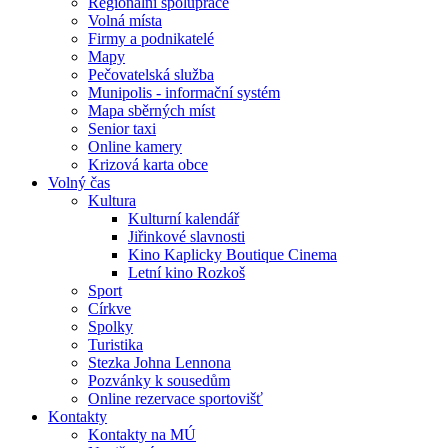
Regionální spolupráce
Volná místa
Firmy a podnikatelé
Mapy
Pečovatelská služba
Munipolis - informační systém
Mapa sběrných míst
Senior taxi
Online kamery
Krizová karta obce
Volný čas
Kultura
Kulturní kalendář
Jiřinkové slavnosti
Kino Kaplicky Boutique Cinema
Letní kino Rozkoš
Sport
Církve
Spolky
Turistika
Stezka Johna Lennona
Pozvánky k sousedům
Online rezervace sportovišť
Kontakty
Kontakty na MÚ