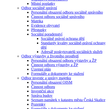
Místní poplatky
Odbor sociálně správní
Personální obsazení odboru sociálně správního
Činnost odboru sociálně správního
Matrika
Evidence obyvatel
Přestupky
Sociální poradenství
Sociálně právní ochrana dětí
Standardy kvality sociálně-právní ochrany
dětí
Adresář poskytovatelů sociálních služeb
Odbor výstavby a životního prostředí
Personální obsazení odboru výstavby a ŽP
Činnost odboru výstavby a ŽP
Územní plán
Formuláře a dokumenty ke stažení
Odbor investic a správy majetku
Personální obsazení OISM
Činnost odboru
Investiční akce
Správa budov
Seznam památek v katastru města Česká Skalice
Pozemky
Formuláře a dokumenty ke stažení