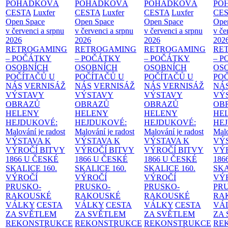
POHÁDKOVÁ
POHÁDKOVÁ
POHÁDKOVÁ
PO
CESTA
Luxfer
CESTA
Luxfer
CESTA
Luxfer
CE
Open Space
Open Space
Open Space
Ope
v červenci a srpnu
v červenci a srpnu
v červenci a srpnu
v če
2026
2026
2026
202
RETROGAMING
RETROGAMING
RETROGAMING
RE
– POČÁTKY
– POČÁTKY
– POČÁTKY
– 
OSOBNÍCH
OSOBNÍCH
OSOBNÍCH
OS
POČÍTAČŮ U
POČÍTAČŮ U
POČÍTAČŮ U
PO
NÁS
VERNISÁŽ
NÁS
VERNISÁŽ
NÁS
VERNISÁŽ
NÁ
VÝSTAVY
VÝSTAVY
VÝSTAVY
VÝ
OBRAZŮ
OBRAZŮ
OBRAZŮ
OB
HELENY
HELENY
HELENY
HE
HEJDUKOVÉ:
HEJDUKOVÉ:
HEJDUKOVÉ:
HE
Malování je radost
Malování je radost
Malování je radost
Malo
VÝSTAVA K
VÝSTAVA K
VÝSTAVA K
VÝ
VÝROČÍ BITVY
VÝROČÍ BITVY
VÝROČÍ BITVY
VÝ
1866 U ČESKÉ
1866 U ČESKÉ
1866 U ČESKÉ
186
SKALICE
160.
SKALICE
160.
SKALICE
160.
SK
VÝROČÍ
VÝROČÍ
VÝROČÍ
VÝ
PRUSKO-
PRUSKO-
PRUSKO-
PR
RAKOUSKÉ
RAKOUSKÉ
RAKOUSKÉ
RA
VÁLKY
CESTA
VÁLKY
CESTA
VÁLKY
CESTA
VÁ
ZA SVĚTLEM
ZA SVĚTLEM
ZA SVĚTLEM
ZA
REKONSTRUKCE
REKONSTRUKCE
REKONSTRUKCE
RE