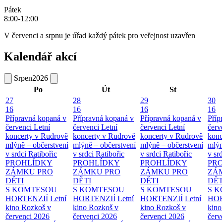
Pátek
8:00-12:00
V červenci a srpnu je úřad každý pátek pro veřejnost uzavřen
Kalendář akcí
Srpen
2026
Po
Út
St
27
28
29
30
16
16
16
16
Přípravná kopaná v
Přípravná kopaná v
Přípravná kopaná v
Příp
červenci
Letní
červenci
Letní
červenci
Letní
červ
koncerty v Rudrově
koncerty v Rudrově
koncerty v Rudrově
konc
mlýně – občerstvení
mlýně – občerstvení
mlýně – občerstvení
mlýn
v srdci Ratibořic
v srdci Ratibořic
v srdci Ratibořic
v sr
PROHLÍDKY
PROHLÍDKY
PROHLÍDKY
PR
ZÁMKU PRO
ZÁMKU PRO
ZÁMKU PRO
ZÁ
DĚTI
DĚTI
DĚTI
DĚT
S KOMTESOU
S KOMTESOU
S KOMTESOU
S 
HORTENZIÍ
Letní
HORTENZIÍ
Letní
HORTENZIÍ
Letní
HOR
kino Rozkoš v
kino Rozkoš v
kino Rozkoš v
kino
červenci 2026
červenci 2026
červenci 2026
červ