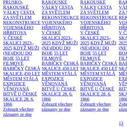
PRUSKO-
RAKOUSKÉ
RAKOUSKÉ
RA
RAKOUSKÉ
VÁLKY
CESTA
VÁLKY
CESTA
VÁ
VÁLKY
CESTA
ZA SVĚTLEM
ZA SVĚTLEM
ZA
ZA SVĚTLEM
REKONSTRUKCE
REKONSTRUKCE
RE
REKONSTRUKCE
VOJENSKÉHO
VOJENSKÉHO
VO
VOJENSKÉHO
HŘBITOVA
HŘBITOVA
HŘ
HŘBITOVA
V ČESKÉ
V ČESKÉ
V 
V ČESKÉ
SKALICI 2023–
SKALICI 2023–
SKA
SKALICI 2023–
2025
KDYŽ MUŽI
2025
KDYŽ MUŽI
202
2025
KDYŽ MUŽI
(NE)JDOU DO
(NE)JDOU DO
(NE
(NE)JDOU DO
BOJE
55 LET
BOJE
55 LET
BO
BOJE
55 LET
FILMOVÉ
FILMOVÉ
FI
FILMOVÉ
BABIČKY
ČESKÁ
BABIČKY
ČESKÁ
BA
BABIČKY
ČESKÁ
SKALICE 450 LET
SKALICE 450 LET
SKA
SKALICE 450 LET
MĚSTEM
STÁLÁ
MĚSTEM
STÁLÁ
MĚ
MĚSTEM
STÁLÁ
EXPOZICE
EXPOZICE
EX
EXPOZICE
VĚNOVANÁ
VĚNOVANÁ
VĚ
VĚNOVANÁ
BITVĚ U ČESKÉ
BITVĚ U ČESKÉ
BIT
BITVĚ U ČESKÉ
SKALICE 28. 6.
SKALICE 28. 6.
SKA
SKALICE 28. 6.
1866
1866
186
1866
Zobrazit všechny
Zobrazit všechny
Zobr
Zobrazit všechny
záznamy ze dne
záznamy ze dne
zázn
záznamy ze dne
13