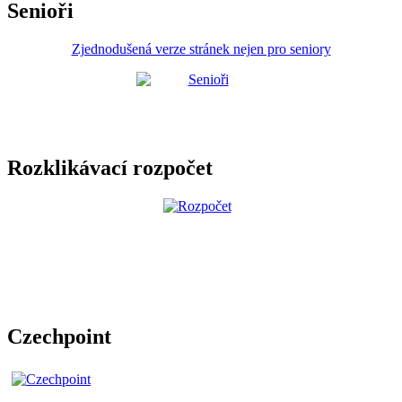
Senioři
Zjednodušená verze stránek nejen pro seniory
Rozklikávací rozpočet
Czechpoint