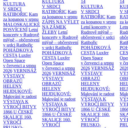
KULTURA
14
14
KULTURA
V SRDCI
KULTURA
KU
V SRDCI
RATIBOŘIC
Kam
V SRDCI
V S
RATIBOŘIC
Kam
za kopanou v srpnu
RATIBOŘIC
Kam
RAT
za kopanou v srpnu
ZÁPIS NA VÝLET
za kopanou v srpnu
za k
MALOSKALICKÉ
NA ZÁMEK
Letní koncerty v
Letn
POSVÍCENÍ
Letní
ŽLEBY
Letní
Rudrově mlýně –
Rud
koncerty v Rudrově
koncerty v Rudrově
občerstvení v srdci
obče
mlýně – občerstvení
mlýně – občerstvení
Ratibořic
Rati
v srdci Ratibořic
v srdci Ratibořic
POHÁDKOVÁ
PO
POHÁDKOVÁ
POHÁDKOVÁ
CESTA
Luxfer
CE
CESTA
Luxfer
CESTA
Luxfer
Open Space
Ope
Open Space
Open Space
v červenci a srpnu
v če
v červenci a srpnu
v červenci a srpnu
2026
VERNISÁŽ
202
2026
VERNISÁŽ
2026
VERNISÁŽ
VÝSTAVY
VÝ
VÝSTAVY
VÝSTAVY
OBRAZŮ
OB
OBRAZŮ
OBRAZŮ
HELENY
HE
HELENY
HELENY
HEJDUKOVÉ:
HE
HEJDUKOVÉ:
HEJDUKOVÉ:
Malování je radost
Malo
Malování je radost
Malování je radost
VÝSTAVA K
VÝ
VÝSTAVA K
VÝSTAVA K
VÝROČÍ BITVY
VÝ
VÝROČÍ BITVY
VÝROČÍ BITVY
1866 U ČESKÉ
186
1866 U ČESKÉ
1866 U ČESKÉ
SKALICE
160.
SK
SKALICE
160.
SKALICE
160.
VÝROČÍ
VÝ
VÝROČÍ
VÝROČÍ
PRUSKO-
PR
PRUSKO-