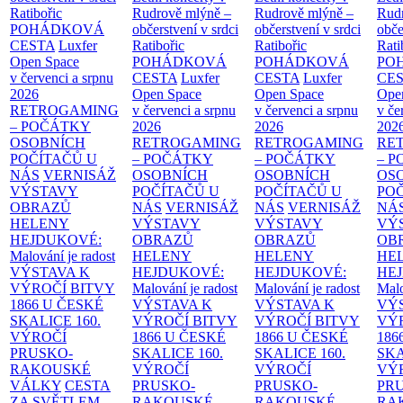
Ratibořic
Rudrově mlýně –
Rudrově mlýně –
Rud
POHÁDKOVÁ
občerstvení v srdci
občerstvení v srdci
obče
CESTA
Luxfer
Ratibořic
Ratibořic
Rati
Open Space
POHÁDKOVÁ
POHÁDKOVÁ
PO
v červenci a srpnu
CESTA
Luxfer
CESTA
Luxfer
CE
2026
Open Space
Open Space
Ope
RETROGAMING
v červenci a srpnu
v červenci a srpnu
v če
– POČÁTKY
2026
2026
202
OSOBNÍCH
RETROGAMING
RETROGAMING
RE
POČÍTAČŮ U
– POČÁTKY
– POČÁTKY
– 
NÁS
VERNISÁŽ
OSOBNÍCH
OSOBNÍCH
OS
VÝSTAVY
POČÍTAČŮ U
POČÍTAČŮ U
PO
OBRAZŮ
NÁS
VERNISÁŽ
NÁS
VERNISÁŽ
NÁ
HELENY
VÝSTAVY
VÝSTAVY
VÝ
HEJDUKOVÉ:
OBRAZŮ
OBRAZŮ
OB
Malování je radost
HELENY
HELENY
HE
VÝSTAVA K
HEJDUKOVÉ:
HEJDUKOVÉ:
HE
VÝROČÍ BITVY
Malování je radost
Malování je radost
Malo
1866 U ČESKÉ
VÝSTAVA K
VÝSTAVA K
VÝ
SKALICE
160.
VÝROČÍ BITVY
VÝROČÍ BITVY
VÝ
VÝROČÍ
1866 U ČESKÉ
1866 U ČESKÉ
186
PRUSKO-
SKALICE
160.
SKALICE
160.
SK
RAKOUSKÉ
VÝROČÍ
VÝROČÍ
VÝ
VÁLKY
CESTA
PRUSKO-
PRUSKO-
PR
ZA SVĚTLEM
RAKOUSKÉ
RAKOUSKÉ
RA