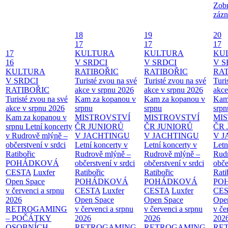
Zobr
zázn
18
19
20
17
17
17
17
KULTURA
KULTURA
KU
16
V SRDCI
V SRDCI
V S
KULTURA
RATIBOŘIC
RATIBOŘIC
RAT
V SRDCI
Turisté zvou na své
Turisté zvou na své
Turi
RATIBOŘIC
akce v srpnu 2026
akce v srpnu 2026
akce
Turisté zvou na své
Kam za kopanou v
Kam za kopanou v
Kam
akce v srpnu 2026
srpnu
srpnu
srpn
Kam za kopanou v
MISTROVSTVÍ
MISTROVSTVÍ
MI
srpnu
Letní koncerty
ČR JUNIORŮ
ČR JUNIORŮ
ČR 
v Rudrově mlýně –
V JACHTINGU
V JACHTINGU
V 
občerstvení v srdci
Letní koncerty v
Letní koncerty v
Letn
Ratibořic
Rudrově mlýně –
Rudrově mlýně –
Rud
POHÁDKOVÁ
občerstvení v srdci
občerstvení v srdci
obče
CESTA
Luxfer
Ratibořic
Ratibořic
Rati
Open Space
POHÁDKOVÁ
POHÁDKOVÁ
PO
v červenci a srpnu
CESTA
Luxfer
CESTA
Luxfer
CE
2026
Open Space
Open Space
Ope
RETROGAMING
v červenci a srpnu
v červenci a srpnu
v če
– POČÁTKY
2026
2026
202
OSOBNÍCH
RETROGAMING
RETROGAMING
RE