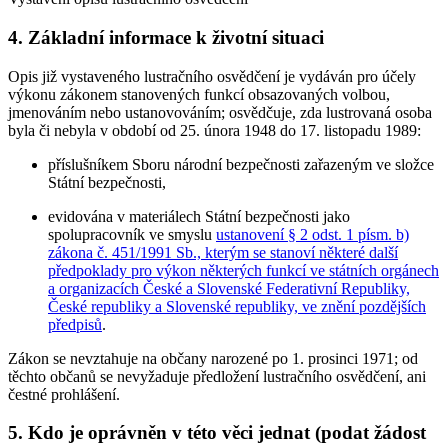
4. Základní informace k životní situaci
Opis již vystaveného lustračního osvědčení je vydáván pro účely
výkonu zákonem stanovených funkcí obsazovaných volbou,
jmenováním nebo ustanovováním; osvědčuje, zda lustrovaná osoba
byla či nebyla v období od 25. února 1948 do 17. listopadu 1989:
příslušníkem Sboru národní bezpečnosti zařazeným ve složce
Státní bezpečnosti,
evidována v materiálech Státní bezpečnosti jako
spolupracovník ve smyslu
ustanovení § 2 odst. 1 písm. b)
zákona č. 451/1991 Sb., kterým se stanoví některé další
předpoklady pro výkon některých funkcí ve státních orgánech
a organizacích České a Slovenské Federativní Republiky,
České republiky a Slovenské republiky, ve znění pozdějších
předpisů
.
Zákon se nevztahuje na občany narozené po 1. prosinci 1971; od
těchto občanů se nevyžaduje předložení lustračního osvědčení, ani
čestné prohlášení.
5. Kdo je oprávněn v této věci jednat (podat žádost