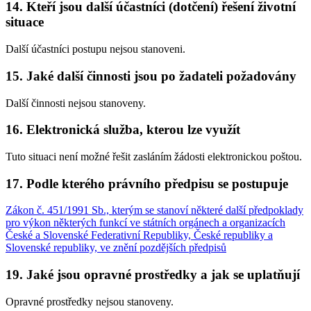
14. Kteří jsou další účastníci (dotčení) řešení životní
situace
Další účastníci postupu nejsou stanoveni.
15. Jaké další činnosti jsou po žadateli požadovány
Další činnosti nejsou stanoveny.
16. Elektronická služba, kterou lze využít
Tuto situaci není možné řešit zasláním žádosti elektronickou poštou.
17. Podle kterého právního předpisu se postupuje
Zákon č. 451/1991 Sb., kterým se stanoví některé další předpoklady
pro výkon některých funkcí ve státních orgánech a organizacích
České a Slovenské Federativní Republiky, České republiky a
Slovenské republiky, ve znění pozdějších předpisů
19. Jaké jsou opravné prostředky a jak se uplatňují
Opravné prostředky nejsou stanoveny.