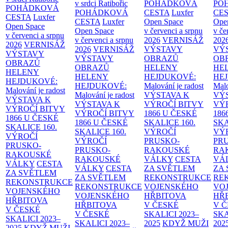
v srdci Ratibořic
POHÁDKOVÁ
PO
POHÁDKOVÁ
POHÁDKOVÁ
CESTA
Luxfer
CE
CESTA
Luxfer
CESTA
Luxfer
Open Space
Ope
Open Space
Open Space
v červenci a srpnu
v če
v červenci a srpnu
v červenci a srpnu
2026
VERNISÁŽ
202
2026
VERNISÁŽ
2026
VERNISÁŽ
VÝSTAVY
VÝ
VÝSTAVY
VÝSTAVY
OBRAZŮ
OB
OBRAZŮ
OBRAZŮ
HELENY
HE
HELENY
HELENY
HEJDUKOVÉ:
HE
HEJDUKOVÉ:
HEJDUKOVÉ:
Malování je radost
Malo
Malování je radost
Malování je radost
VÝSTAVA K
VÝ
VÝSTAVA K
VÝSTAVA K
VÝROČÍ BITVY
VÝ
VÝROČÍ BITVY
VÝROČÍ BITVY
1866 U ČESKÉ
186
1866 U ČESKÉ
1866 U ČESKÉ
SKALICE
160.
SK
SKALICE
160.
SKALICE
160.
VÝROČÍ
VÝ
VÝROČÍ
VÝROČÍ
PRUSKO-
PR
PRUSKO-
PRUSKO-
RAKOUSKÉ
RA
RAKOUSKÉ
RAKOUSKÉ
VÁLKY
CESTA
VÁ
VÁLKY
CESTA
VÁLKY
CESTA
ZA SVĚTLEM
ZA
ZA SVĚTLEM
ZA SVĚTLEM
REKONSTRUKCE
RE
REKONSTRUKCE
REKONSTRUKCE
VOJENSKÉHO
VO
VOJENSKÉHO
VOJENSKÉHO
HŘBITOVA
HŘ
HŘBITOVA
HŘBITOVA
V ČESKÉ
V 
V ČESKÉ
V ČESKÉ
SKALICI 2023–
SKA
SKALICI 2023–
SKALICI 2023–
2025
KDYŽ MUŽI
202
2025
KDYŽ MUŽI