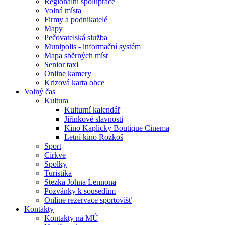
Regionální spolupráce
Volná místa
Firmy a podnikatelé
Mapy
Pečovatelská služba
Munipolis - informační systém
Mapa sběrných míst
Senior taxi
Online kamery
Krizová karta obce
Volný čas
Kultura
Kulturní kalendář
Jiřinkové slavnosti
Kino Kaplicky Boutique Cinema
Letní kino Rozkoš
Sport
Církve
Spolky
Turistika
Stezka Johna Lennona
Pozvánky k sousedům
Online rezervace sportovišť
Kontakty
Kontakty na MÚ