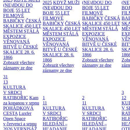
2025
KDYŽ MUŽI
(NE)JDOU DO
(NE
(NE)JDOU DO
(NE)JDOU DO
BOJE
55 LET
BO
BOJE
55 LET
BOJE
55 LET
FILMOVÉ
FI
FILMOVÉ
FILMOVÉ
BABIČKY
ČESKÁ
BA
BABIČKY
ČESKÁ
BABIČKY
ČESKÁ
SKALICE 450 LET
SKA
SKALICE 450 LET
SKALICE 450 LET
MĚSTEM
STÁLÁ
MĚ
MĚSTEM
STÁLÁ
MĚSTEM
STÁLÁ
EXPOZICE
EX
EXPOZICE
EXPOZICE
VĚNOVANÁ
VĚ
VĚNOVANÁ
VĚNOVANÁ
BITVĚ U ČESKÉ
BIT
BITVĚ U ČESKÉ
BITVĚ U ČESKÉ
SKALICE 28. 6.
SKA
SKALICE 28. 6.
SKALICE 28. 6.
1866
186
1866
1866
Zobrazit všechny
Zobr
Zobrazit všechny
Zobrazit všechny
záznamy ze dne
zázn
záznamy ze dne
záznamy ze dne
31
13
KULTURA
V SRDCI
3
RATIBOŘIC
Kam
1
2
12
za kopanou v srpnu
11
11
KU
POHÁDKOVÁ
KULTURA
KULTURA
V S
CESTA
Luxfer
V SRDCI
V SRDCI
RAT
Open Space
RATIBOŘIC
RATIBOŘIC
HLE
v červenci a srpnu
HLEDÁNÍ –
HLEDÁNÍ –
HĽ
2026
VERNISÁŽ
HĽADANIE
HĽADANIE
OT