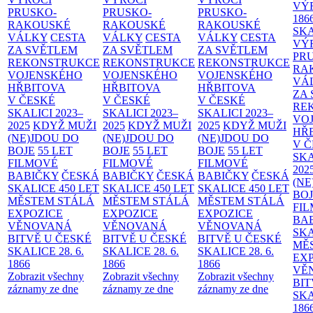
VÝ
PRUSKO-
PRUSKO-
PRUSKO-
186
RAKOUSKÉ
RAKOUSKÉ
RAKOUSKÉ
SK
VÁLKY
CESTA
VÁLKY
CESTA
VÁLKY
CESTA
VÝ
ZA SVĚTLEM
ZA SVĚTLEM
ZA SVĚTLEM
PR
REKONSTRUKCE
REKONSTRUKCE
REKONSTRUKCE
RA
VOJENSKÉHO
VOJENSKÉHO
VOJENSKÉHO
VÁ
HŘBITOVA
HŘBITOVA
HŘBITOVA
ZA
V ČESKÉ
V ČESKÉ
V ČESKÉ
RE
SKALICI 2023–
SKALICI 2023–
SKALICI 2023–
VO
2025
KDYŽ MUŽI
2025
KDYŽ MUŽI
2025
KDYŽ MUŽI
HŘ
(NE)JDOU DO
(NE)JDOU DO
(NE)JDOU DO
V 
BOJE
55 LET
BOJE
55 LET
BOJE
55 LET
SKA
FILMOVÉ
FILMOVÉ
FILMOVÉ
202
BABIČKY
ČESKÁ
BABIČKY
ČESKÁ
BABIČKY
ČESKÁ
(NE
SKALICE 450 LET
SKALICE 450 LET
SKALICE 450 LET
BO
MĚSTEM
STÁLÁ
MĚSTEM
STÁLÁ
MĚSTEM
STÁLÁ
FI
EXPOZICE
EXPOZICE
EXPOZICE
BA
VĚNOVANÁ
VĚNOVANÁ
VĚNOVANÁ
SKA
BITVĚ U ČESKÉ
BITVĚ U ČESKÉ
BITVĚ U ČESKÉ
MĚ
SKALICE 28. 6.
SKALICE 28. 6.
SKALICE 28. 6.
EX
1866
1866
1866
VĚ
Zobrazit všechny
Zobrazit všechny
Zobrazit všechny
BIT
záznamy ze dne
záznamy ze dne
záznamy ze dne
SKA
186