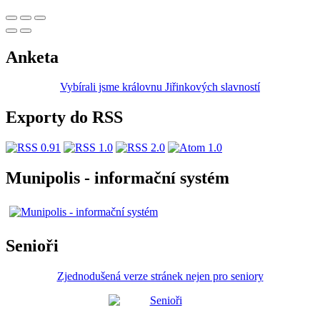
Anketa
Vybírali jsme královnu Jiřinkových slavností
Exporty do RSS
Munipolis - informační systém
Senioři
Zjednodušená verze stránek nejen pro seniory