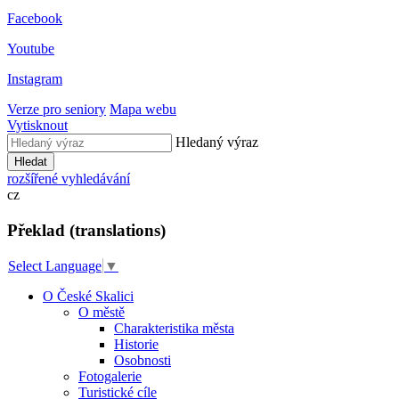
Facebook
Youtube
Instagram
Verze pro seniory
Mapa webu
Vytisknout
Hledaný výraz
Hledat
rozšířené vyhledávání
cz
Překlad (translations)
Select Language
▼
O České Skalici
O městě
Charakteristika města
Historie
Osobnosti
Fotogalerie
Turistické cíle