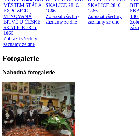
MĚSTEM
STÁLÁ
SKALICE 28. 6.
SKALICE 28. 6.
BIT
EXPOZICE
1866
1866
SKA
VĚNOVANÁ
Zobrazit všechny
Zobrazit všechny
186
BITVĚ U ČESKÉ
záznamy ze dne
záznamy ze dne
Zobr
SKALICE 28. 6.
zázn
1866
Zobrazit všechny
záznamy ze dne
Fotogalerie
Náhodná fotogalerie