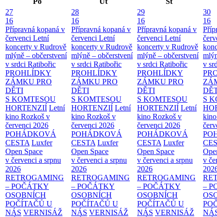
Po
Út
St
27
28
29
30
16
16
16
16
Přípravná kopaná v
Přípravná kopaná v
Přípravná kopaná v
Příp
červenci
Letní
červenci
Letní
červenci
Letní
červ
koncerty v Rudrově
koncerty v Rudrově
koncerty v Rudrově
konc
mlýně – občerstvení
mlýně – občerstvení
mlýně – občerstvení
mlýn
v srdci Ratibořic
v srdci Ratibořic
v srdci Ratibořic
v sr
PROHLÍDKY
PROHLÍDKY
PROHLÍDKY
PR
ZÁMKU PRO
ZÁMKU PRO
ZÁMKU PRO
ZÁ
DĚTI
DĚTI
DĚTI
DĚT
S KOMTESOU
S KOMTESOU
S KOMTESOU
S 
HORTENZIÍ
Letní
HORTENZIÍ
Letní
HORTENZIÍ
Letní
HOR
kino Rozkoš v
kino Rozkoš v
kino Rozkoš v
kino
červenci 2026
červenci 2026
červenci 2026
červ
POHÁDKOVÁ
POHÁDKOVÁ
POHÁDKOVÁ
PO
CESTA
Luxfer
CESTA
Luxfer
CESTA
Luxfer
CE
Open Space
Open Space
Open Space
Ope
v červenci a srpnu
v červenci a srpnu
v červenci a srpnu
v če
2026
2026
2026
202
RETROGAMING
RETROGAMING
RETROGAMING
RE
– POČÁTKY
– POČÁTKY
– POČÁTKY
– 
OSOBNÍCH
OSOBNÍCH
OSOBNÍCH
OS
POČÍTAČŮ U
POČÍTAČŮ U
POČÍTAČŮ U
PO
NÁS
VERNISÁŽ
NÁS
VERNISÁŽ
NÁS
VERNISÁŽ
NÁ