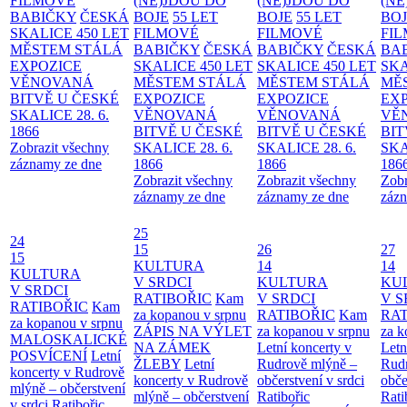
FILMOVÉ
(NE)JDOU DO
(NE)JDOU DO
(NE
BABIČKY
ČESKÁ
BOJE
55 LET
BOJE
55 LET
BO
SKALICE 450 LET
FILMOVÉ
FILMOVÉ
FI
MĚSTEM
STÁLÁ
BABIČKY
ČESKÁ
BABIČKY
ČESKÁ
BA
EXPOZICE
SKALICE 450 LET
SKALICE 450 LET
SKA
VĚNOVANÁ
MĚSTEM
STÁLÁ
MĚSTEM
STÁLÁ
MĚ
BITVĚ U ČESKÉ
EXPOZICE
EXPOZICE
EX
SKALICE 28. 6.
VĚNOVANÁ
VĚNOVANÁ
VĚ
1866
BITVĚ U ČESKÉ
BITVĚ U ČESKÉ
BIT
Zobrazit všechny
SKALICE 28. 6.
SKALICE 28. 6.
SKA
záznamy ze dne
1866
1866
186
Zobrazit všechny
Zobrazit všechny
Zobr
záznamy ze dne
záznamy ze dne
zázn
25
24
15
26
27
15
KULTURA
14
14
KULTURA
V SRDCI
KULTURA
KU
V SRDCI
RATIBOŘIC
Kam
V SRDCI
V S
RATIBOŘIC
Kam
za kopanou v srpnu
RATIBOŘIC
Kam
RAT
za kopanou v srpnu
ZÁPIS NA VÝLET
za kopanou v srpnu
za k
MALOSKALICKÉ
NA ZÁMEK
Letní koncerty v
Letn
POSVÍCENÍ
Letní
ŽLEBY
Letní
Rudrově mlýně –
Rud
koncerty v Rudrově
koncerty v Rudrově
občerstvení v srdci
obče
mlýně – občerstvení
mlýně – občerstvení
Ratibořic
Rati
v srdci Ratibořic