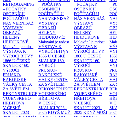
RETROGAMING
– POČÁTKY
– POČÁTKY
– 
– POČÁTKY
OSOBNÍCH
OSOBNÍCH
OS
OSOBNÍCH
POČÍTAČŮ U
POČÍTAČŮ U
PO
POČÍTAČŮ U
NÁS
VERNISÁŽ
NÁS
VERNISÁŽ
NÁ
NÁS
VERNISÁŽ
VÝSTAVY
VÝSTAVY
VÝ
VÝSTAVY
OBRAZŮ
OBRAZŮ
OB
OBRAZŮ
HELENY
HELENY
HE
HELENY
HEJDUKOVÉ:
HEJDUKOVÉ:
HE
HEJDUKOVÉ:
Malování je radost
Malování je radost
Malo
Malování je radost
VÝSTAVA K
VÝSTAVA K
VÝ
VÝSTAVA K
VÝROČÍ BITVY
VÝROČÍ BITVY
VÝ
VÝROČÍ BITVY
1866 U ČESKÉ
1866 U ČESKÉ
186
1866 U ČESKÉ
SKALICE
160.
SKALICE
160.
SK
SKALICE
160.
VÝROČÍ
VÝROČÍ
VÝ
VÝROČÍ
PRUSKO-
PRUSKO-
PR
PRUSKO-
RAKOUSKÉ
RAKOUSKÉ
RA
RAKOUSKÉ
VÁLKY
CESTA
VÁLKY
CESTA
VÁ
VÁLKY
CESTA
ZA SVĚTLEM
ZA SVĚTLEM
ZA
ZA SVĚTLEM
REKONSTRUKCE
REKONSTRUKCE
RE
REKONSTRUKCE
VOJENSKÉHO
VOJENSKÉHO
VO
VOJENSKÉHO
HŘBITOVA
HŘBITOVA
HŘ
HŘBITOVA
V ČESKÉ
V ČESKÉ
V 
V ČESKÉ
SKALICI 2023–
SKALICI 2023–
SKA
SKALICI 2023–
2025
KDYŽ MUŽI
2025
KDYŽ MUŽI
202