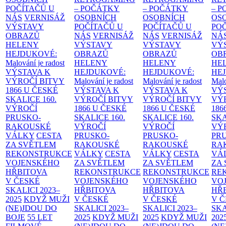
POČÍTAČŮ U
– POČÁTKY
– POČÁTKY
– 
NÁS
VERNISÁŽ
OSOBNÍCH
OSOBNÍCH
OS
VÝSTAVY
POČÍTAČŮ U
POČÍTAČŮ U
PO
OBRAZŮ
NÁS
VERNISÁŽ
NÁS
VERNISÁŽ
NÁ
HELENY
VÝSTAVY
VÝSTAVY
VÝ
HEJDUKOVÉ:
OBRAZŮ
OBRAZŮ
OB
Malování je radost
HELENY
HELENY
HE
VÝSTAVA K
HEJDUKOVÉ:
HEJDUKOVÉ:
HE
VÝROČÍ BITVY
Malování je radost
Malování je radost
Malo
1866 U ČESKÉ
VÝSTAVA K
VÝSTAVA K
VÝ
SKALICE
160.
VÝROČÍ BITVY
VÝROČÍ BITVY
VÝ
VÝROČÍ
1866 U ČESKÉ
1866 U ČESKÉ
186
PRUSKO-
SKALICE
160.
SKALICE
160.
SK
RAKOUSKÉ
VÝROČÍ
VÝROČÍ
VÝ
VÁLKY
CESTA
PRUSKO-
PRUSKO-
PR
ZA SVĚTLEM
RAKOUSKÉ
RAKOUSKÉ
RA
REKONSTRUKCE
VÁLKY
CESTA
VÁLKY
CESTA
VÁ
VOJENSKÉHO
ZA SVĚTLEM
ZA SVĚTLEM
ZA
HŘBITOVA
REKONSTRUKCE
REKONSTRUKCE
RE
V ČESKÉ
VOJENSKÉHO
VOJENSKÉHO
VO
SKALICI 2023–
HŘBITOVA
HŘBITOVA
HŘ
2025
KDYŽ MUŽI
V ČESKÉ
V ČESKÉ
V 
(NE)JDOU DO
SKALICI 2023–
SKALICI 2023–
SKA
BOJE
55 LET
2025
KDYŽ MUŽI
2025
KDYŽ MUŽI
202