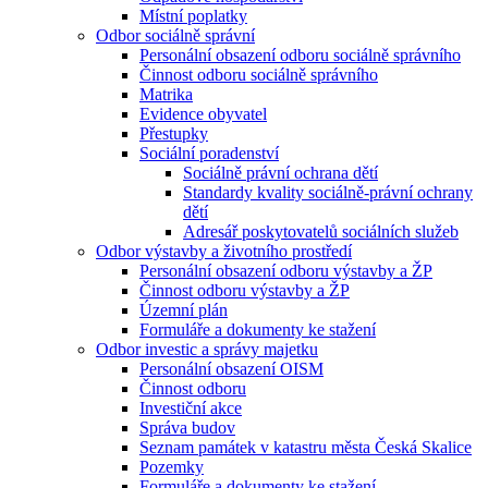
Místní poplatky
Odbor sociálně správní
Personální obsazení odboru sociálně správního
Činnost odboru sociálně správního
Matrika
Evidence obyvatel
Přestupky
Sociální poradenství
Sociálně právní ochrana dětí
Standardy kvality sociálně-právní ochrany
dětí
Adresář poskytovatelů sociálních služeb
Odbor výstavby a životního prostředí
Personální obsazení odboru výstavby a ŽP
Činnost odboru výstavby a ŽP
Územní plán
Formuláře a dokumenty ke stažení
Odbor investic a správy majetku
Personální obsazení OISM
Činnost odboru
Investiční akce
Správa budov
Seznam památek v katastru města Česká Skalice
Pozemky
Formuláře a dokumenty ke stažení