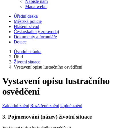
Napište nám
Mapa webu
Úřední deska
Městská policie
Hlášení závad
Českoskalický zpravodaj
Dokumenty a formuláře
Dotace
Úvodní stránka
Úřad
Životní situace
Vystavení opisu lustračního osvědčení
Vystavení opisu lustračního
osvědčení
Základní znění
Rozšířené znění
Úplné znění
3. Pojmenování (název) životní situace
Vystavení opisu lustračního osvědčení