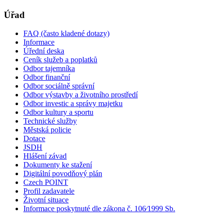
Úřad
FAQ (často kladené dotazy)
Informace
Úřední deska
Ceník služeb a poplatků
Odbor tajemníka
Odbor finanční
Odbor sociálně správní
Odbor výstavby a životního prostředí
Odbor investic a správy majetku
Odbor kultury a sportu
Technické služby
Městská policie
Dotace
JSDH
Hlášení závad
Dokumenty ke stažení
Digitální povodňový plán
Czech POINT
Profil zadavatele
Životní situace
Informace poskytnuté dle zákona č. 106⁄1999 Sb.