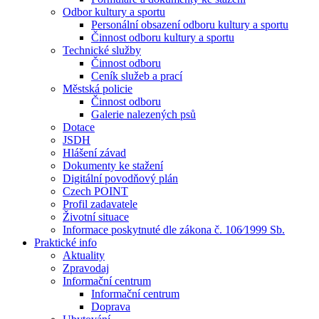
Odbor kultury a sportu
Personální obsazení odboru kultury a sportu
Činnost odboru kultury a sportu
Technické služby
Činnost odboru
Ceník služeb a prací
Městská policie
Činnost odboru
Galerie nalezených psů
Dotace
JSDH
Hlášení závad
Dokumenty ke stažení
Digitální povodňový plán
Czech POINT
Profil zadavatele
Životní situace
Informace poskytnuté dle zákona č. 106⁄1999 Sb.
Praktické info
Aktuality
Zpravodaj
Informační centrum
Informační centrum
Doprava