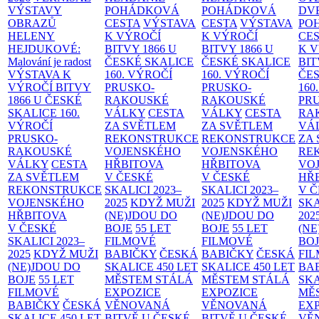
VÝSTAVY
POHÁDKOVÁ
POHÁDKOVÁ
DV
OBRAZŮ
CESTA
VÝSTAVA
CESTA
VÝSTAVA
PO
HELENY
K VÝROČÍ
K VÝROČÍ
CE
HEJDUKOVÉ:
BITVY 1866 U
BITVY 1866 U
K 
Malování je radost
ČESKÉ SKALICE
ČESKÉ SKALICE
BIT
VÝSTAVA K
160. VÝROČÍ
160. VÝROČÍ
ČES
VÝROČÍ BITVY
PRUSKO-
PRUSKO-
160
1866 U ČESKÉ
RAKOUSKÉ
RAKOUSKÉ
PR
SKALICE
160.
VÁLKY
CESTA
VÁLKY
CESTA
RA
VÝROČÍ
ZA SVĚTLEM
ZA SVĚTLEM
VÁ
PRUSKO-
REKONSTRUKCE
REKONSTRUKCE
ZA
RAKOUSKÉ
VOJENSKÉHO
VOJENSKÉHO
RE
VÁLKY
CESTA
HŘBITOVA
HŘBITOVA
VO
ZA SVĚTLEM
V ČESKÉ
V ČESKÉ
HŘ
REKONSTRUKCE
SKALICI 2023–
SKALICI 2023–
V 
VOJENSKÉHO
2025
KDYŽ MUŽI
2025
KDYŽ MUŽI
SKA
HŘBITOVA
(NE)JDOU DO
(NE)JDOU DO
202
V ČESKÉ
BOJE
55 LET
BOJE
55 LET
(NE
SKALICI 2023–
FILMOVÉ
FILMOVÉ
BO
2025
KDYŽ MUŽI
BABIČKY
ČESKÁ
BABIČKY
ČESKÁ
FI
(NE)JDOU DO
SKALICE 450 LET
SKALICE 450 LET
BA
BOJE
55 LET
MĚSTEM
STÁLÁ
MĚSTEM
STÁLÁ
SKA
FILMOVÉ
EXPOZICE
EXPOZICE
MĚ
BABIČKY
ČESKÁ
VĚNOVANÁ
VĚNOVANÁ
EX
SKALICE 450 LET
BITVĚ U ČESKÉ
BITVĚ U ČESKÉ
VĚ