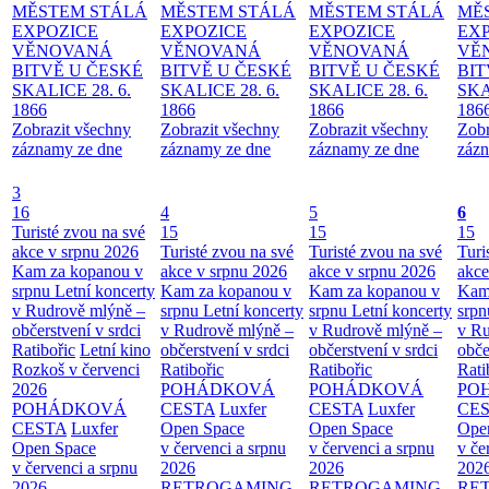
MĚSTEM
STÁLÁ
MĚSTEM
STÁLÁ
MĚSTEM
STÁLÁ
MĚ
EXPOZICE
EXPOZICE
EXPOZICE
EX
VĚNOVANÁ
VĚNOVANÁ
VĚNOVANÁ
VĚ
BITVĚ U ČESKÉ
BITVĚ U ČESKÉ
BITVĚ U ČESKÉ
BIT
SKALICE 28. 6.
SKALICE 28. 6.
SKALICE 28. 6.
SKA
1866
1866
1866
186
Zobrazit všechny
Zobrazit všechny
Zobrazit všechny
Zobr
záznamy ze dne
záznamy ze dne
záznamy ze dne
zázn
3
16
4
5
6
Turisté zvou na své
15
15
15
akce v srpnu 2026
Turisté zvou na své
Turisté zvou na své
Turi
Kam za kopanou v
akce v srpnu 2026
akce v srpnu 2026
akce
srpnu
Letní koncerty
Kam za kopanou v
Kam za kopanou v
Kam
v Rudrově mlýně –
srpnu
Letní koncerty
srpnu
Letní koncerty
srp
občerstvení v srdci
v Rudrově mlýně –
v Rudrově mlýně –
v Ru
Ratibořic
Letní kino
občerstvení v srdci
občerstvení v srdci
obče
Rozkoš v červenci
Ratibořic
Ratibořic
Rati
2026
POHÁDKOVÁ
POHÁDKOVÁ
PO
POHÁDKOVÁ
CESTA
Luxfer
CESTA
Luxfer
CE
CESTA
Luxfer
Open Space
Open Space
Ope
Open Space
v červenci a srpnu
v červenci a srpnu
v če
v červenci a srpnu
2026
2026
202
2026
RETROGAMING
RETROGAMING
RE