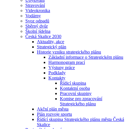
Ubytování
Stravování
Videokronika
Vodárny
Svoz odpadů
Sběrný dvůr
Školní jídelna
Česká Skalice 2030
Aktuality, akce
Strategický plán
Historie vzniku strategického plánu
Základní informace o Strategickém plánu
Harmonogram prací
Výstupy práce
Podklady
Kontakty
Řídicí skupina
Kontaktní osoba
Pracovní skupiny
Komise pro zpracování
Strategického plánu
Akční plán města
Plán rozvoje sportu
Řídící skupina Strategického plánu města Česká
Skalice