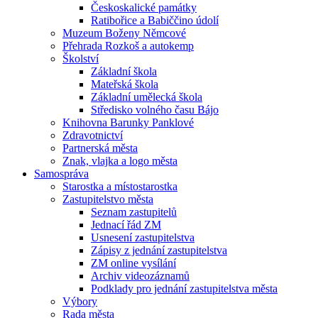
Českoskalické památky
Ratibořice a Babiččino údolí
Muzeum Boženy Němcové
Přehrada Rozkoš a autokemp
Školství
Základní škola
Mateřská škola
Základní umělecká škola
Středisko volného času Bájo
Knihovna Barunky Panklové
Zdravotnictví
Partnerská města
Znak, vlajka a logo města
Samospráva
Starostka a místostarostka
Zastupitelstvo města
Seznam zastupitelů
Jednací řád ZM
Usnesení zastupitelstva
Zápisy z jednání zastupitelstva
ZM online vysílání
Archiv videozáznamů
Podklady pro jednání zastupitelstva města
Výbory
Rada města