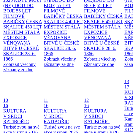
2025
KDYŽ MUŽI
(NE)JDOU DO
(NE)JDOU DO
(NE
(NE)JDOU DO
BOJE
55 LET
BOJE
55 LET
BO
BOJE
55 LET
FILMOVÉ
FILMOVÉ
FI
FILMOVÉ
BABIČKY
ČESKÁ
BABIČKY
ČESKÁ
BA
BABIČKY
ČESKÁ
SKALICE 450 LET
SKALICE 450 LET
SKA
SKALICE 450 LET
MĚSTEM
STÁLÁ
MĚSTEM
STÁLÁ
MĚ
MĚSTEM
STÁLÁ
EXPOZICE
EXPOZICE
EX
EXPOZICE
VĚNOVANÁ
VĚNOVANÁ
VĚ
VĚNOVANÁ
BITVĚ U ČESKÉ
BITVĚ U ČESKÉ
BIT
BITVĚ U ČESKÉ
SKALICE 28. 6.
SKALICE 28. 6.
SKA
SKALICE 28. 6.
1866
1866
186
1866
Zobrazit všechny
Zobrazit všechny
Zobr
Zobrazit všechny
záznamy ze dne
záznamy ze dne
zázn
záznamy ze dne
13
17
KU
V S
10
11
12
RAT
16
16
16
Turi
KULTURA
KULTURA
KULTURA
akce
V SRDCI
V SRDCI
V SRDCI
Kam
RATIBOŘIC
RATIBOŘIC
RATIBOŘIC
srpn
Turisté zvou na své
Turisté zvou na své
Turisté zvou na své
KO
akce v srpnu 2026
akce v srpnu 2026
akce v srpnu 2026