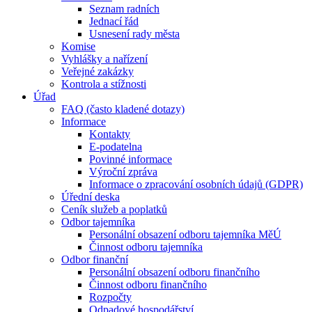
Seznam radních
Jednací řád
Usnesení rady města
Komise
Vyhlášky a nařízení
Veřejné zakázky
Kontrola a stížnosti
Úřad
FAQ (často kladené dotazy)
Informace
Kontakty
E-podatelna
Povinné informace
Výroční zpráva
Informace o zpracování osobních údajů (GDPR)
Úřední deska
Ceník služeb a poplatků
Odbor tajemníka
Personální obsazení odboru tajemníka MěÚ
Činnost odboru tajemníka
Odbor finanční
Personální obsazení odboru finančního
Činnost odboru finančního
Rozpočty
Odpadové hospodářství