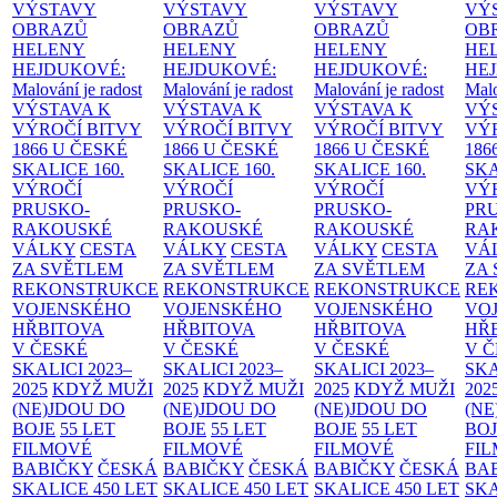
VÝSTAVY
VÝSTAVY
VÝSTAVY
VÝ
OBRAZŮ
OBRAZŮ
OBRAZŮ
OB
HELENY
HELENY
HELENY
HE
HEJDUKOVÉ:
HEJDUKOVÉ:
HEJDUKOVÉ:
HE
Malování je radost
Malování je radost
Malování je radost
Malo
VÝSTAVA K
VÝSTAVA K
VÝSTAVA K
VÝ
VÝROČÍ BITVY
VÝROČÍ BITVY
VÝROČÍ BITVY
VÝ
1866 U ČESKÉ
1866 U ČESKÉ
1866 U ČESKÉ
186
SKALICE
160.
SKALICE
160.
SKALICE
160.
SK
VÝROČÍ
VÝROČÍ
VÝROČÍ
VÝ
PRUSKO-
PRUSKO-
PRUSKO-
PR
RAKOUSKÉ
RAKOUSKÉ
RAKOUSKÉ
RA
VÁLKY
CESTA
VÁLKY
CESTA
VÁLKY
CESTA
VÁ
ZA SVĚTLEM
ZA SVĚTLEM
ZA SVĚTLEM
ZA
REKONSTRUKCE
REKONSTRUKCE
REKONSTRUKCE
RE
VOJENSKÉHO
VOJENSKÉHO
VOJENSKÉHO
VO
HŘBITOVA
HŘBITOVA
HŘBITOVA
HŘ
V ČESKÉ
V ČESKÉ
V ČESKÉ
V 
SKALICI 2023–
SKALICI 2023–
SKALICI 2023–
SKA
2025
KDYŽ MUŽI
2025
KDYŽ MUŽI
2025
KDYŽ MUŽI
202
(NE)JDOU DO
(NE)JDOU DO
(NE)JDOU DO
(NE
BOJE
55 LET
BOJE
55 LET
BOJE
55 LET
BO
FILMOVÉ
FILMOVÉ
FILMOVÉ
FI
BABIČKY
ČESKÁ
BABIČKY
ČESKÁ
BABIČKY
ČESKÁ
BA
SKALICE 450 LET
SKALICE 450 LET
SKALICE 450 LET
SKA