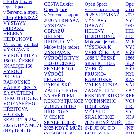
CESTA
Luxfer
CESTA
Luxfer
Open Space
Ope
Open Space
Open Space
v červenci a srpnu
v če
v červenci a srpnu
v červenci a srpnu
2026
VERNISÁŽ
202
2026
VERNISÁŽ
2026
VERNISÁŽ
VÝSTAVY
VÝ
VÝSTAVY
VÝSTAVY
OBRAZŮ
OB
OBRAZŮ
OBRAZŮ
HELENY
HE
HELENY
HELENY
HEJDUKOVÉ:
HE
HEJDUKOVÉ:
HEJDUKOVÉ:
Malování je radost
Malo
Malování je radost
Malování je radost
VÝSTAVA K
VÝ
VÝSTAVA K
VÝSTAVA K
VÝROČÍ BITVY
VÝ
VÝROČÍ BITVY
VÝROČÍ BITVY
1866 U ČESKÉ
186
1866 U ČESKÉ
1866 U ČESKÉ
SKALICE
160.
SK
SKALICE
160.
SKALICE
160.
VÝROČÍ
VÝ
VÝROČÍ
VÝROČÍ
PRUSKO-
PR
PRUSKO-
PRUSKO-
RAKOUSKÉ
RA
RAKOUSKÉ
RAKOUSKÉ
VÁLKY
CESTA
VÁ
VÁLKY
CESTA
VÁLKY
CESTA
ZA SVĚTLEM
ZA
ZA SVĚTLEM
ZA SVĚTLEM
REKONSTRUKCE
RE
REKONSTRUKCE
REKONSTRUKCE
VOJENSKÉHO
VO
VOJENSKÉHO
VOJENSKÉHO
HŘBITOVA
HŘ
HŘBITOVA
HŘBITOVA
V ČESKÉ
V 
V ČESKÉ
V ČESKÉ
SKALICI 2023–
SKA
SKALICI 2023–
SKALICI 2023–
2025
KDYŽ MUŽI
202
2025
KDYŽ MUŽI
2025
KDYŽ MUŽI
(NE)JDOU DO
(NE
(NE)JDOU DO
(NE)JDOU DO
BOJE
55 LET
BO