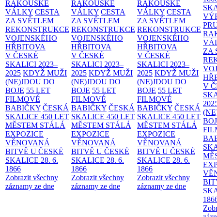
RAKOUSKÉ
RAKOUSKÉ
RAKOUSKÉ
SK
VÁLKY
CESTA
VÁLKY
CESTA
VÁLKY
CESTA
VÝ
ZA SVĚTLEM
ZA SVĚTLEM
ZA SVĚTLEM
PR
REKONSTRUKCE
REKONSTRUKCE
REKONSTRUKCE
RA
VOJENSKÉHO
VOJENSKÉHO
VOJENSKÉHO
VÁ
HŘBITOVA
HŘBITOVA
HŘBITOVA
ZA
V ČESKÉ
V ČESKÉ
V ČESKÉ
RE
SKALICI 2023–
SKALICI 2023–
SKALICI 2023–
VO
2025
KDYŽ MUŽI
2025
KDYŽ MUŽI
2025
KDYŽ MUŽI
HŘ
(NE)JDOU DO
(NE)JDOU DO
(NE)JDOU DO
V 
BOJE
55 LET
BOJE
55 LET
BOJE
55 LET
SKA
FILMOVÉ
FILMOVÉ
FILMOVÉ
202
BABIČKY
ČESKÁ
BABIČKY
ČESKÁ
BABIČKY
ČESKÁ
(NE
SKALICE 450 LET
SKALICE 450 LET
SKALICE 450 LET
BO
MĚSTEM
STÁLÁ
MĚSTEM
STÁLÁ
MĚSTEM
STÁLÁ
FI
EXPOZICE
EXPOZICE
EXPOZICE
BA
VĚNOVANÁ
VĚNOVANÁ
VĚNOVANÁ
SKA
BITVĚ U ČESKÉ
BITVĚ U ČESKÉ
BITVĚ U ČESKÉ
MĚ
SKALICE 28. 6.
SKALICE 28. 6.
SKALICE 28. 6.
EX
1866
1866
1866
VĚ
Zobrazit všechny
Zobrazit všechny
Zobrazit všechny
BIT
záznamy ze dne
záznamy ze dne
záznamy ze dne
SKA
186
Zobr
zázn