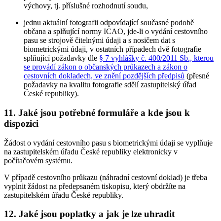
výchovy, tj. příslušné rozhodnutí soudu,
jednu aktuální fotografii odpovídající současné podobě
občana a splňující normy ICAO, jde-li o vydání cestovního
pasu se strojově čitelnými údaji a s nosičem dat s
biometrickými údaji, v ostatních případech dvě fotografie
splňující požadavky dle
§ 7 vyhlášky č. 400/2011 Sb., kterou
se provádí zákon o občanských průkazech a zákon o
cestovních dokladech, ve znění pozdějších předpisů
(přesné
požadavky na kvalitu fotografie sdělí zastupitelský úřad
České republiky).
11. Jaké jsou potřebné formuláře a kde jsou k
dispozici
Žádost o vydání cestovního pasu s biometrickými údaji se vyplňuje
na zastupitelském úřadu České republiky elektronicky v
počítačovém systému.
V případě cestovního průkazu (náhradní cestovní doklad) je třeba
vyplnit žádost na předepsaném tiskopisu, který obdržíte na
zastupitelském úřadu České republiky.
12. Jaké jsou poplatky a jak je lze uhradit