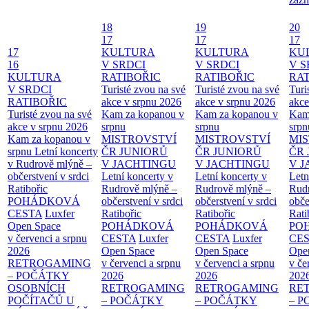
18
19
20
17
17
17
17
KULTURA
KULTURA
KU
16
V SRDCI
V SRDCI
V S
KULTURA
RATIBOŘIC
RATIBOŘIC
RAT
V SRDCI
Turisté zvou na své
Turisté zvou na své
Turi
RATIBOŘIC
akce v srpnu 2026
akce v srpnu 2026
akce
Turisté zvou na své
Kam za kopanou v
Kam za kopanou v
Kam
akce v srpnu 2026
srpnu
srpnu
srpn
Kam za kopanou v
MISTROVSTVÍ
MISTROVSTVÍ
MI
srpnu
Letní koncerty
ČR JUNIORŮ
ČR JUNIORŮ
ČR 
v Rudrově mlýně –
V JACHTINGU
V JACHTINGU
V 
občerstvení v srdci
Letní koncerty v
Letní koncerty v
Letn
Ratibořic
Rudrově mlýně –
Rudrově mlýně –
Rud
POHÁDKOVÁ
občerstvení v srdci
občerstvení v srdci
obče
CESTA
Luxfer
Ratibořic
Ratibořic
Rati
Open Space
POHÁDKOVÁ
POHÁDKOVÁ
PO
v červenci a srpnu
CESTA
Luxfer
CESTA
Luxfer
CE
2026
Open Space
Open Space
Ope
RETROGAMING
v červenci a srpnu
v červenci a srpnu
v če
– POČÁTKY
2026
2026
202
OSOBNÍCH
RETROGAMING
RETROGAMING
RE
POČÍTAČŮ U
– POČÁTKY
– POČÁTKY
– 