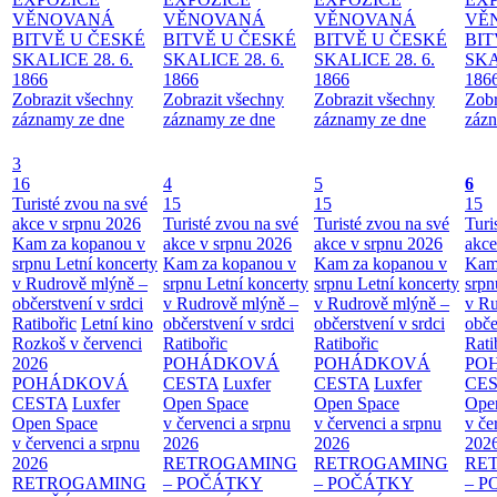
VĚNOVANÁ
VĚNOVANÁ
VĚNOVANÁ
VĚ
BITVĚ U ČESKÉ
BITVĚ U ČESKÉ
BITVĚ U ČESKÉ
BIT
SKALICE 28. 6.
SKALICE 28. 6.
SKALICE 28. 6.
SKA
1866
1866
1866
186
Zobrazit všechny
Zobrazit všechny
Zobrazit všechny
Zobr
záznamy ze dne
záznamy ze dne
záznamy ze dne
zázn
3
16
4
5
6
Turisté zvou na své
15
15
15
akce v srpnu 2026
Turisté zvou na své
Turisté zvou na své
Turi
Kam za kopanou v
akce v srpnu 2026
akce v srpnu 2026
akce
srpnu
Letní koncerty
Kam za kopanou v
Kam za kopanou v
Kam
v Rudrově mlýně –
srpnu
Letní koncerty
srpnu
Letní koncerty
srp
občerstvení v srdci
v Rudrově mlýně –
v Rudrově mlýně –
v Ru
Ratibořic
Letní kino
občerstvení v srdci
občerstvení v srdci
obče
Rozkoš v červenci
Ratibořic
Ratibořic
Rati
2026
POHÁDKOVÁ
POHÁDKOVÁ
PO
POHÁDKOVÁ
CESTA
Luxfer
CESTA
Luxfer
CE
CESTA
Luxfer
Open Space
Open Space
Ope
Open Space
v červenci a srpnu
v červenci a srpnu
v če
v červenci a srpnu
2026
2026
202
2026
RETROGAMING
RETROGAMING
RE
RETROGAMING
– POČÁTKY
– POČÁTKY
– 