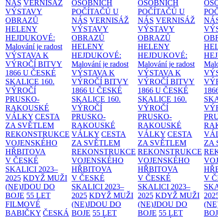
NÁS
VERNISÁŽ
OSOBNÍCH
OSOBNÍCH
OS
VÝSTAVY
POČÍTAČŮ U
POČÍTAČŮ U
PO
OBRAZŮ
NÁS
VERNISÁŽ
NÁS
VERNISÁŽ
NÁ
HELENY
VÝSTAVY
VÝSTAVY
VÝ
HEJDUKOVÉ:
OBRAZŮ
OBRAZŮ
OB
Malování je radost
HELENY
HELENY
HE
VÝSTAVA K
HEJDUKOVÉ:
HEJDUKOVÉ:
HE
VÝROČÍ BITVY
Malování je radost
Malování je radost
Malo
1866 U ČESKÉ
VÝSTAVA K
VÝSTAVA K
VÝ
SKALICE
160.
VÝROČÍ BITVY
VÝROČÍ BITVY
VÝ
VÝROČÍ
1866 U ČESKÉ
1866 U ČESKÉ
186
PRUSKO-
SKALICE
160.
SKALICE
160.
SK
RAKOUSKÉ
VÝROČÍ
VÝROČÍ
VÝ
VÁLKY
CESTA
PRUSKO-
PRUSKO-
PR
ZA SVĚTLEM
RAKOUSKÉ
RAKOUSKÉ
RA
REKONSTRUKCE
VÁLKY
CESTA
VÁLKY
CESTA
VÁ
VOJENSKÉHO
ZA SVĚTLEM
ZA SVĚTLEM
ZA
HŘBITOVA
REKONSTRUKCE
REKONSTRUKCE
RE
V ČESKÉ
VOJENSKÉHO
VOJENSKÉHO
VO
SKALICI 2023–
HŘBITOVA
HŘBITOVA
HŘ
2025
KDYŽ MUŽI
V ČESKÉ
V ČESKÉ
V 
(NE)JDOU DO
SKALICI 2023–
SKALICI 2023–
SKA
BOJE
55 LET
2025
KDYŽ MUŽI
2025
KDYŽ MUŽI
202
FILMOVÉ
(NE)JDOU DO
(NE)JDOU DO
(NE
BABIČKY
ČESKÁ
BOJE
55 LET
BOJE
55 LET
BO