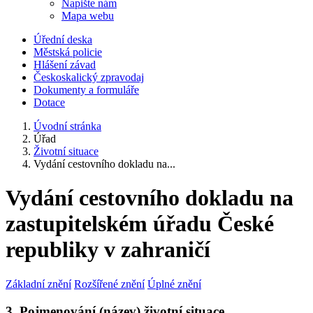
Napište nám
Mapa webu
Úřední deska
Městská policie
Hlášení závad
Českoskalický zpravodaj
Dokumenty a formuláře
Dotace
Úvodní stránka
Úřad
Životní situace
Vydání cestovního dokladu na...
Vydání cestovního dokladu na
zastupitelském úřadu České
republiky v zahraničí
Základní znění
Rozšířené znění
Úplné znění
3. Pojmenování (název) životní situace