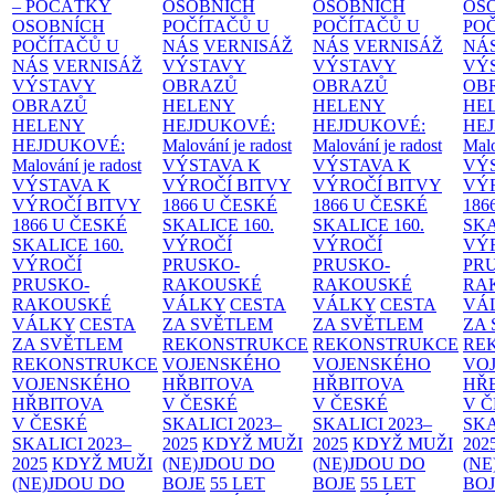
– POČÁTKY
OSOBNÍCH
OSOBNÍCH
OS
OSOBNÍCH
POČÍTAČŮ U
POČÍTAČŮ U
PO
POČÍTAČŮ U
NÁS
VERNISÁŽ
NÁS
VERNISÁŽ
NÁ
NÁS
VERNISÁŽ
VÝSTAVY
VÝSTAVY
VÝ
VÝSTAVY
OBRAZŮ
OBRAZŮ
OB
OBRAZŮ
HELENY
HELENY
HE
HELENY
HEJDUKOVÉ:
HEJDUKOVÉ:
HE
HEJDUKOVÉ:
Malování je radost
Malování je radost
Malo
Malování je radost
VÝSTAVA K
VÝSTAVA K
VÝ
VÝSTAVA K
VÝROČÍ BITVY
VÝROČÍ BITVY
VÝ
VÝROČÍ BITVY
1866 U ČESKÉ
1866 U ČESKÉ
186
1866 U ČESKÉ
SKALICE
160.
SKALICE
160.
SK
SKALICE
160.
VÝROČÍ
VÝROČÍ
VÝ
VÝROČÍ
PRUSKO-
PRUSKO-
PR
PRUSKO-
RAKOUSKÉ
RAKOUSKÉ
RA
RAKOUSKÉ
VÁLKY
CESTA
VÁLKY
CESTA
VÁ
VÁLKY
CESTA
ZA SVĚTLEM
ZA SVĚTLEM
ZA
ZA SVĚTLEM
REKONSTRUKCE
REKONSTRUKCE
RE
REKONSTRUKCE
VOJENSKÉHO
VOJENSKÉHO
VO
VOJENSKÉHO
HŘBITOVA
HŘBITOVA
HŘ
HŘBITOVA
V ČESKÉ
V ČESKÉ
V 
V ČESKÉ
SKALICI 2023–
SKALICI 2023–
SKA
SKALICI 2023–
2025
KDYŽ MUŽI
2025
KDYŽ MUŽI
202
2025
KDYŽ MUŽI
(NE)JDOU DO
(NE)JDOU DO
(NE
(NE)JDOU DO
BOJE
55 LET
BOJE
55 LET
BO