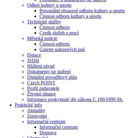
Odbor kultury a sportu
Personální obsazení odboru kultury a sportu
Činnost odboru kultury a sportu
Technické služby
Činnost odboru
Ceník služeb a prací
Městská policie
Činnost odboru
Galerie nalezených psů
Dotace
JSDH
Hlášení závad
Dokumenty ke stažení
Digitální povodňový plán
Czech POINT
Profil zadavatele
Životní situace
Informace poskytnuté dle zákona č. 106⁄1999 Sb.
Praktické info
Aktuality
Zpravodaj
Informační centrum
Informační centrum
Doprava