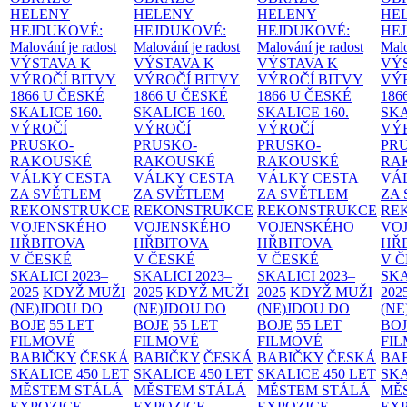
HELENY
HELENY
HELENY
HE
HEJDUKOVÉ:
HEJDUKOVÉ:
HEJDUKOVÉ:
HE
Malování je radost
Malování je radost
Malování je radost
Malo
VÝSTAVA K
VÝSTAVA K
VÝSTAVA K
VÝ
VÝROČÍ BITVY
VÝROČÍ BITVY
VÝROČÍ BITVY
VÝ
1866 U ČESKÉ
1866 U ČESKÉ
1866 U ČESKÉ
186
SKALICE
160.
SKALICE
160.
SKALICE
160.
SK
VÝROČÍ
VÝROČÍ
VÝROČÍ
VÝ
PRUSKO-
PRUSKO-
PRUSKO-
PR
RAKOUSKÉ
RAKOUSKÉ
RAKOUSKÉ
RA
VÁLKY
CESTA
VÁLKY
CESTA
VÁLKY
CESTA
VÁ
ZA SVĚTLEM
ZA SVĚTLEM
ZA SVĚTLEM
ZA
REKONSTRUKCE
REKONSTRUKCE
REKONSTRUKCE
RE
VOJENSKÉHO
VOJENSKÉHO
VOJENSKÉHO
VO
HŘBITOVA
HŘBITOVA
HŘBITOVA
HŘ
V ČESKÉ
V ČESKÉ
V ČESKÉ
V 
SKALICI 2023–
SKALICI 2023–
SKALICI 2023–
SKA
2025
KDYŽ MUŽI
2025
KDYŽ MUŽI
2025
KDYŽ MUŽI
202
(NE)JDOU DO
(NE)JDOU DO
(NE)JDOU DO
(NE
BOJE
55 LET
BOJE
55 LET
BOJE
55 LET
BO
FILMOVÉ
FILMOVÉ
FILMOVÉ
FI
BABIČKY
ČESKÁ
BABIČKY
ČESKÁ
BABIČKY
ČESKÁ
BA
SKALICE 450 LET
SKALICE 450 LET
SKALICE 450 LET
SKA
MĚSTEM
STÁLÁ
MĚSTEM
STÁLÁ
MĚSTEM
STÁLÁ
MĚ
EXPOZICE
EXPOZICE
EXPOZICE
EX