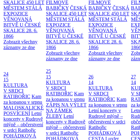
SKALICE 450 LET
FILMOVÉ
FILMOVÉ
FI
MĚSTEM
STÁLÁ
BABIČKY
ČESKÁ
BABIČKY
ČESKÁ
BA
EXPOZICE
SKALICE 450 LET
SKALICE 450 LET
SKA
VĚNOVANÁ
MĚSTEM
STÁLÁ
MĚSTEM
STÁLÁ
MĚ
BITVĚ U ČESKÉ
EXPOZICE
EXPOZICE
EX
SKALICE 28. 6.
VĚNOVANÁ
VĚNOVANÁ
VĚ
1866
BITVĚ U ČESKÉ
BITVĚ U ČESKÉ
BIT
Zobrazit všechny
SKALICE 28. 6.
SKALICE 28. 6.
SKA
záznamy ze dne
1866
1866
186
Zobrazit všechny
Zobrazit všechny
Zobr
záznamy ze dne
záznamy ze dne
zázn
25
24
15
26
27
15
KULTURA
14
14
KULTURA
V SRDCI
KULTURA
KU
V SRDCI
RATIBOŘIC
Kam
V SRDCI
V S
RATIBOŘIC
Kam
za kopanou v srpnu
RATIBOŘIC
Kam
RAT
za kopanou v srpnu
ZÁPIS NA VÝLET
za kopanou v srpnu
za k
MALOSKALICKÉ
NA ZÁMEK
Letní koncerty v
Letn
POSVÍCENÍ
Letní
ŽLEBY
Letní
Rudrově mlýně –
Rud
koncerty v Rudrově
koncerty v Rudrově
občerstvení v srdci
obče
mlýně – občerstvení
mlýně – občerstvení
Ratibořic
Rati
v srdci Ratibořic
v srdci Ratibořic
POHÁDKOVÁ
PO
POHÁDKOVÁ
POHÁDKOVÁ
CESTA
Luxfer
CE