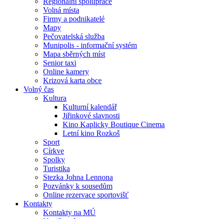
Regionální spolupráce
Volná místa
Firmy a podnikatelé
Mapy
Pečovatelská služba
Munipolis - informační systém
Mapa sběrných míst
Senior taxi
Online kamery
Krizová karta obce
Volný čas
Kultura
Kulturní kalendář
Jiřinkové slavnosti
Kino Kaplicky Boutique Cinema
Letní kino Rozkoš
Sport
Církve
Spolky
Turistika
Stezka Johna Lennona
Pozvánky k sousedům
Online rezervace sportovišť
Kontakty
Kontakty na MÚ