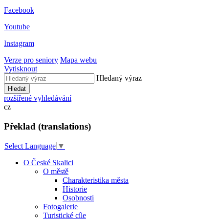
Facebook
Youtube
Instagram
Verze pro seniory
Mapa webu
Vytisknout
Hledaný výraz
Hledat
rozšířené vyhledávání
cz
Překlad (translations)
Select Language
▼
O České Skalici
O městě
Charakteristika města
Historie
Osobnosti
Fotogalerie
Turistické cíle