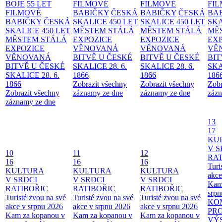
BOJE
55 LET
FILMOVÉ
FILMOVÉ
FI
FILMOVÉ
BABIČKY
ČESKÁ
BABIČKY
ČESKÁ
BA
BABIČKY
ČESKÁ
SKALICE 450 LET
SKALICE 450 LET
SKA
SKALICE 450 LET
MĚSTEM
STÁLÁ
MĚSTEM
STÁLÁ
MĚ
MĚSTEM
STÁLÁ
EXPOZICE
EXPOZICE
EX
EXPOZICE
VĚNOVANÁ
VĚNOVANÁ
VĚ
VĚNOVANÁ
BITVĚ U ČESKÉ
BITVĚ U ČESKÉ
BIT
BITVĚ U ČESKÉ
SKALICE 28. 6.
SKALICE 28. 6.
SKA
SKALICE 28. 6.
1866
1866
186
1866
Zobrazit všechny
Zobrazit všechny
Zobr
Zobrazit všechny
záznamy ze dne
záznamy ze dne
zázn
záznamy ze dne
13
17
KU
V S
10
11
12
RAT
16
16
16
Turi
KULTURA
KULTURA
KULTURA
akce
V SRDCI
V SRDCI
V SRDCI
Kam
RATIBOŘIC
RATIBOŘIC
RATIBOŘIC
srpn
Turisté zvou na své
Turisté zvou na své
Turisté zvou na své
KO
akce v srpnu 2026
akce v srpnu 2026
akce v srpnu 2026
PR
Kam za kopanou v
Kam za kopanou v
Kam za kopanou v
VÝ