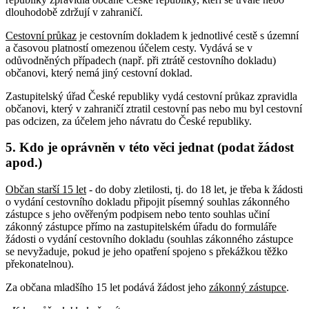
dlouhodobě zdržují v zahraničí.
Cestovní průkaz
je cestovním dokladem k jednotlivé cestě s územní
a časovou platností omezenou účelem cesty. Vydává se v
odůvodněných případech (např. při ztrátě cestovního dokladu)
občanovi, který nemá jiný cestovní doklad.
Zastupitelský úřad České republiky vydá cestovní průkaz zpravidla
občanovi, který v zahraničí ztratil cestovní pas nebo mu byl cestovní
pas odcizen, za účelem jeho návratu do České republiky.
5. Kdo je oprávněn v této věci jednat (podat žádost
apod.)
Občan starší 15 let
- do doby zletilosti, tj. do 18 let, je třeba k žádosti
o vydání cestovního dokladu připojit písemný souhlas zákonného
zástupce s jeho ověřeným podpisem nebo tento souhlas učiní
zákonný zástupce přímo na zastupitelském úřadu do formuláře
žádosti o vydání cestovního dokladu (souhlas zákonného zástupce
se nevyžaduje, pokud je jeho opatření spojeno s překážkou těžko
překonatelnou).
Za občana mladšího 15 let podává žádost jeho
zákonný zástupce
.