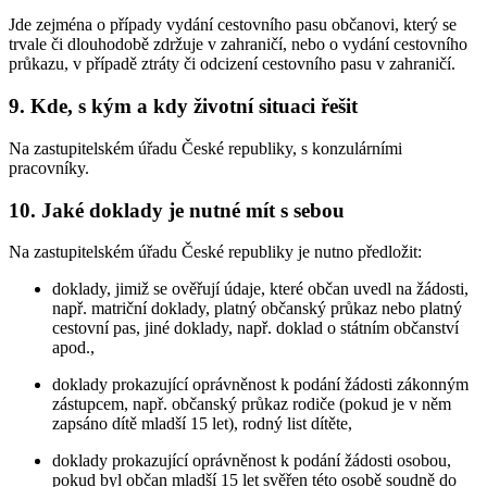
Jde zejména o případy vydání cestovního pasu občanovi, který se
trvale či dlouhodobě zdržuje v zahraničí, nebo o vydání cestovního
průkazu, v případě ztráty či odcizení cestovního pasu v zahraničí.
9. Kde, s kým a kdy životní situaci řešit
Na zastupitelském úřadu České republiky, s konzulárními
pracovníky.
10. Jaké doklady je nutné mít s sebou
Na zastupitelském úřadu České republiky je nutno předložit:
doklady, jimiž se ověřují údaje, které občan uvedl na žádosti,
např. matriční doklady, platný občanský průkaz nebo platný
cestovní pas, jiné doklady, např. doklad o státním občanství
apod.,
doklady prokazující oprávněnost k podání žádosti zákonným
zástupcem, např. občanský průkaz rodiče (pokud je v něm
zapsáno dítě mladší 15 let), rodný list dítěte,
doklady prokazující oprávněnost k podání žádosti osobou,
pokud byl občan mladší 15 let svěřen této osobě soudně do