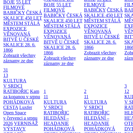
BOJE
55 LET
BOJE
55 LET
FILMOVÉ
FI
FILMOVÉ
FILMOVÉ
BABIČKY
ČESKÁ
BA
BABIČKY
ČESKÁ
BABIČKY
ČESKÁ
SKALICE 450 LET
SKA
SKALICE 450 LET
SKALICE 450 LET
MĚSTEM
STÁLÁ
MĚ
MĚSTEM
STÁLÁ
MĚSTEM
STÁLÁ
EXPOZICE
EX
EXPOZICE
EXPOZICE
VĚNOVANÁ
VĚ
VĚNOVANÁ
VĚNOVANÁ
BITVĚ U ČESKÉ
BIT
BITVĚ U ČESKÉ
BITVĚ U ČESKÉ
SKALICE 28. 6.
SKA
SKALICE 28. 6.
SKALICE 28. 6.
1866
186
1866
1866
Zobrazit všechny
Zobr
Zobrazit všechny
Zobrazit všechny
záznamy ze dne
zázn
záznamy ze dne
záznamy ze dne
31
13
KULTURA
V SRDCI
3
RATIBOŘIC
Kam
1
2
12
za kopanou v srpnu
11
11
KU
POHÁDKOVÁ
KULTURA
KULTURA
V S
CESTA
Luxfer
V SRDCI
V SRDCI
RAT
Open Space
RATIBOŘIC
RATIBOŘIC
HLE
v červenci a srpnu
HLEDÁNÍ –
HLEDÁNÍ –
HĽ
2026
VERNISÁŽ
HĽADANIE
HĽADANIE
OT
VÝSTAVY
POHÁDKOVÁ
POHÁDKOVÁ
DV