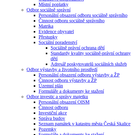
Místní poplatky
Odbor sociálně správní
Personální obsazení odboru sociálně správního
Činnost odboru sociálně správního
Matrika
Evidence obyvatel
Přestupky
Sociální poradenství
Sociálně právní ochrana dětí
Standardy kvality sociálně-právní ochrany
dětí
Adresář poskytovatelů sociálních služeb
Odbor výstavby a životního prostředí
Personální obsazení odboru výstavby a ŽP
Činnost odboru výstavby a ŽP
Územní plán
Formuláře a dokumenty ke stažení
Odbor investic a správy majetku
Personální obsazení OISM
Činnost odboru
Investiční akce
Správa budov
Seznam památek v katastru města Česká Skalice
Pozemky
Formuláře a dokumenty ke stažení