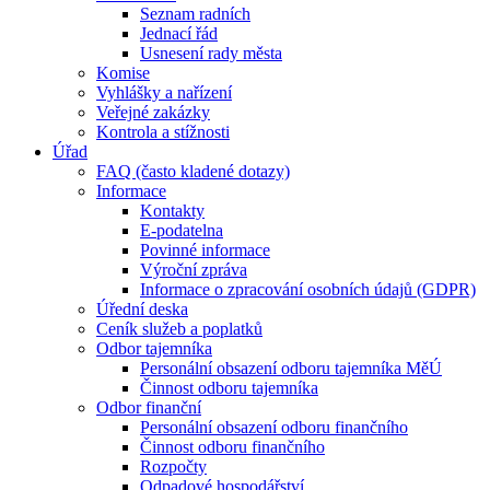
Seznam radních
Jednací řád
Usnesení rady města
Komise
Vyhlášky a nařízení
Veřejné zakázky
Kontrola a stížnosti
Úřad
FAQ (často kladené dotazy)
Informace
Kontakty
E-podatelna
Povinné informace
Výroční zpráva
Informace o zpracování osobních údajů (GDPR)
Úřední deska
Ceník služeb a poplatků
Odbor tajemníka
Personální obsazení odboru tajemníka MěÚ
Činnost odboru tajemníka
Odbor finanční
Personální obsazení odboru finančního
Činnost odboru finančního
Rozpočty
Odpadové hospodářství