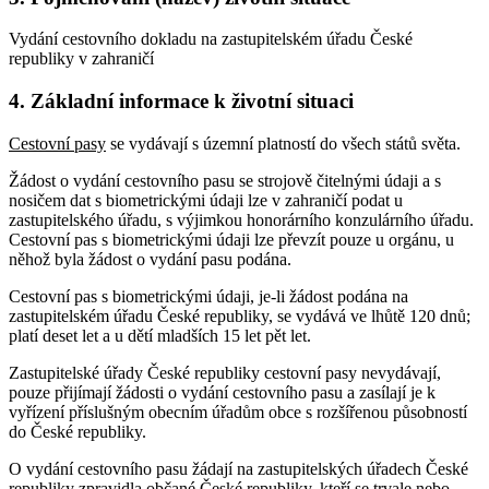
Vydání cestovního dokladu na zastupitelském úřadu České
republiky v zahraničí
4. Základní informace k životní situaci
Cestovní pasy
se vydávají s územní platností do všech států světa.
Žádost o vydání cestovního pasu se strojově čitelnými údaji a s
nosičem dat s biometrickými údaji lze v zahraničí podat u
zastupitelského úřadu, s výjimkou honorárního konzulárního úřadu.
Cestovní pas s biometrickými údaji lze převzít pouze u orgánu, u
něhož byla žádost o vydání pasu podána.
Cestovní pas s biometrickými údaji, je-li žádost podána na
zastupitelském úřadu České republiky, se vydává ve lhůtě 120 dnů;
platí deset let a u dětí mladších 15 let pět let.
Zastupitelské úřady České republiky cestovní pasy nevydávají,
pouze přijímají žádosti o vydání cestovního pasu a zasílají je k
vyřízení příslušným obecním úřadům obce s rozšířenou působností
do České republiky.
O vydání cestovního pasu žádají na zastupitelských úřadech České
republiky zpravidla občané České republiky, kteří se trvale nebo