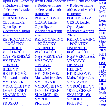
srpnu
Letní koncerty
srpnu
Letní koncerty
srpnu
Letní koncerty
KO
v Rudrově mlýně –
v Rudrově mlýně –
v Rudrově mlýně –
TR
občerstvení v srdci
občerstvení v srdci
občerstvení v srdci
MO
Ratibořic
Ratibořic
Ratibořic
BA
POHÁDKOVÁ
POHÁDKOVÁ
POHÁDKOVÁ
konc
CESTA
Luxfer
CESTA
Luxfer
CESTA
Luxfer
mlýn
Open Space
Open Space
Open Space
v sr
v červenci a srpnu
v červenci a srpnu
v červenci a srpnu
PO
2026
2026
2026
CE
RETROGAMING
RETROGAMING
RETROGAMING
Ope
– POČÁTKY
– POČÁTKY
– POČÁTKY
v če
OSOBNÍCH
OSOBNÍCH
OSOBNÍCH
202
POČÍTAČŮ U
POČÍTAČŮ U
POČÍTAČŮ U
RE
NÁS
VERNISÁŽ
NÁS
VERNISÁŽ
NÁS
VERNISÁŽ
– 
VÝSTAVY
VÝSTAVY
VÝSTAVY
OS
OBRAZŮ
OBRAZŮ
OBRAZŮ
PO
HELENY
HELENY
HELENY
NÁ
HEJDUKOVÉ:
HEJDUKOVÉ:
HEJDUKOVÉ:
VÝ
Malování je radost
Malování je radost
Malování je radost
OB
VÝSTAVA K
VÝSTAVA K
VÝSTAVA K
HE
VÝROČÍ BITVY
VÝROČÍ BITVY
VÝROČÍ BITVY
HE
1866 U ČESKÉ
1866 U ČESKÉ
1866 U ČESKÉ
Malo
SKALICE
160.
SKALICE
160.
SKALICE
160.
VÝ
VÝROČÍ
VÝROČÍ
VÝROČÍ
VÝ
PRUSKO-
PRUSKO-
PRUSKO-
186