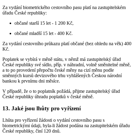
Za vydání biometrického cestovního pasu platí na zastupitelském
úřadu České republiky:
občané starší 15 let - 1 200 Kč,
občané mladší 15 let - 400 Kč.
Za vydání cestovního průkazu platí občané (bez ohledu na věk) 400
Kč.
Poplatek se vybírá v měně státu, v němž má zastupitelský úřad
České republiky své sídlo, příp. v náhradní, volně směnitelné měně,
a to po provedení přepočtu české měny na cizí měnu podle
směnných kursů devizového trhu vyhlášených Českou národní
bankou k prvnímu dni měsíce.
V případě, že o to poplatník požádá, přijme zastupitelský úřad
České republiky úhradu poplatků v české měně.
13. Jaké jsou lhůty pro vyřízení
Lhůta pro vyřízení žádosti o vydání cestovního pasu s
biometrickými údaji, byla-li žádost podána na zastupitelském úřadu
České republiky, činí 120 dnů.