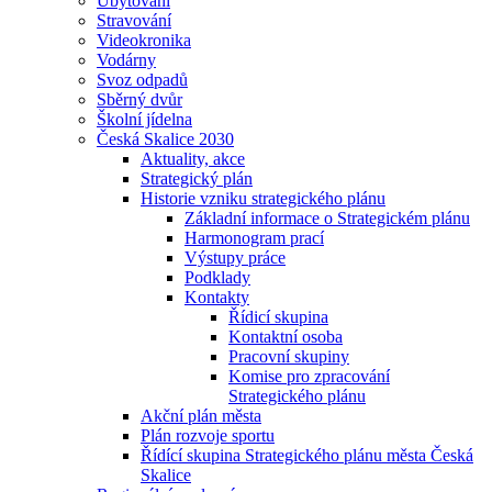
Ubytování
Stravování
Videokronika
Vodárny
Svoz odpadů
Sběrný dvůr
Školní jídelna
Česká Skalice 2030
Aktuality, akce
Strategický plán
Historie vzniku strategického plánu
Základní informace o Strategickém plánu
Harmonogram prací
Výstupy práce
Podklady
Kontakty
Řídicí skupina
Kontaktní osoba
Pracovní skupiny
Komise pro zpracování
Strategického plánu
Akční plán města
Plán rozvoje sportu
Řídící skupina Strategického plánu města Česká
Skalice