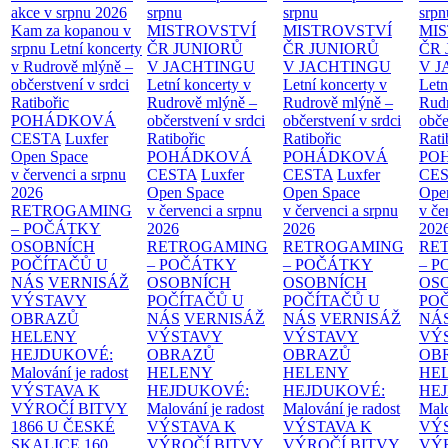
akce v srpnu 2026
srpnu
srpnu
srpn
Kam za kopanou v
MISTROVSTVÍ
MISTROVSTVÍ
MI
srpnu
Letní koncerty
ČR JUNIORŮ
ČR JUNIORŮ
ČR 
v Rudrově mlýně –
V JACHTINGU
V JACHTINGU
V 
občerstvení v srdci
Letní koncerty v
Letní koncerty v
Letn
Ratibořic
Rudrově mlýně –
Rudrově mlýně –
Rud
POHÁDKOVÁ
občerstvení v srdci
občerstvení v srdci
obče
CESTA
Luxfer
Ratibořic
Ratibořic
Rati
Open Space
POHÁDKOVÁ
POHÁDKOVÁ
PO
v červenci a srpnu
CESTA
Luxfer
CESTA
Luxfer
CE
2026
Open Space
Open Space
Ope
RETROGAMING
v červenci a srpnu
v červenci a srpnu
v če
– POČÁTKY
2026
2026
202
OSOBNÍCH
RETROGAMING
RETROGAMING
RE
POČÍTAČŮ U
– POČÁTKY
– POČÁTKY
– 
NÁS
VERNISÁŽ
OSOBNÍCH
OSOBNÍCH
OS
VÝSTAVY
POČÍTAČŮ U
POČÍTAČŮ U
PO
OBRAZŮ
NÁS
VERNISÁŽ
NÁS
VERNISÁŽ
NÁ
HELENY
VÝSTAVY
VÝSTAVY
VÝ
HEJDUKOVÉ:
OBRAZŮ
OBRAZŮ
OB
Malování je radost
HELENY
HELENY
HE
VÝSTAVA K
HEJDUKOVÉ:
HEJDUKOVÉ:
HE
VÝROČÍ BITVY
Malování je radost
Malování je radost
Malo
1866 U ČESKÉ
VÝSTAVA K
VÝSTAVA K
VÝ
SKALICE
160.
VÝROČÍ BITVY
VÝROČÍ BITVY
VÝ