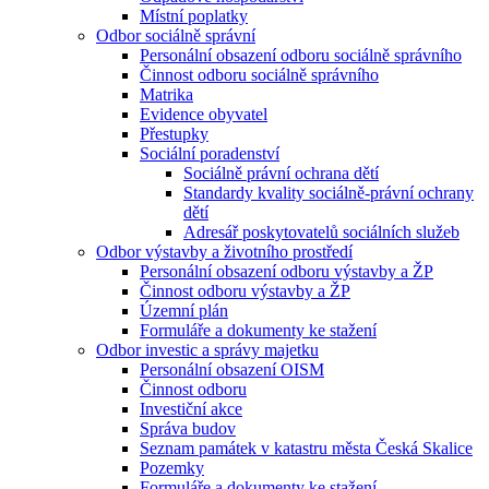
Místní poplatky
Odbor sociálně správní
Personální obsazení odboru sociálně správního
Činnost odboru sociálně správního
Matrika
Evidence obyvatel
Přestupky
Sociální poradenství
Sociálně právní ochrana dětí
Standardy kvality sociálně-právní ochrany
dětí
Adresář poskytovatelů sociálních služeb
Odbor výstavby a životního prostředí
Personální obsazení odboru výstavby a ŽP
Činnost odboru výstavby a ŽP
Územní plán
Formuláře a dokumenty ke stažení
Odbor investic a správy majetku
Personální obsazení OISM
Činnost odboru
Investiční akce
Správa budov
Seznam památek v katastru města Česká Skalice
Pozemky
Formuláře a dokumenty ke stažení