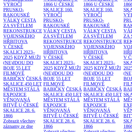
VÝROČÍ
1866 U ČESKÉ
1866 U ČESKÉ
186
PRUSKO-
SKALICE
160.
SKALICE
160.
SK
RAKOUSKÉ
VÝROČÍ
VÝROČÍ
VÝ
VÁLKY
CESTA
PRUSKO-
PRUSKO-
PR
ZA SVĚTLEM
RAKOUSKÉ
RAKOUSKÉ
RA
REKONSTRUKCE
VÁLKY
CESTA
VÁLKY
CESTA
VÁ
VOJENSKÉHO
ZA SVĚTLEM
ZA SVĚTLEM
ZA
HŘBITOVA
REKONSTRUKCE
REKONSTRUKCE
RE
V ČESKÉ
VOJENSKÉHO
VOJENSKÉHO
VO
SKALICI 2023–
HŘBITOVA
HŘBITOVA
HŘ
2025
KDYŽ MUŽI
V ČESKÉ
V ČESKÉ
V 
(NE)JDOU DO
SKALICI 2023–
SKALICI 2023–
SKA
BOJE
55 LET
2025
KDYŽ MUŽI
2025
KDYŽ MUŽI
202
FILMOVÉ
(NE)JDOU DO
(NE)JDOU DO
(NE
BABIČKY
ČESKÁ
BOJE
55 LET
BOJE
55 LET
BO
SKALICE 450 LET
FILMOVÉ
FILMOVÉ
FI
MĚSTEM
STÁLÁ
BABIČKY
ČESKÁ
BABIČKY
ČESKÁ
BA
EXPOZICE
SKALICE 450 LET
SKALICE 450 LET
SKA
VĚNOVANÁ
MĚSTEM
STÁLÁ
MĚSTEM
STÁLÁ
MĚ
BITVĚ U ČESKÉ
EXPOZICE
EXPOZICE
EX
SKALICE 28. 6.
VĚNOVANÁ
VĚNOVANÁ
VĚ
1866
BITVĚ U ČESKÉ
BITVĚ U ČESKÉ
BIT
Zobrazit všechny
SKALICE 28. 6.
SKALICE 28. 6.
SKA
záznamy ze dne
1866
1866
186
Zobrazit všechny
Zobrazit všechny
Zobr