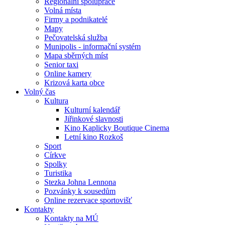
Regionální spolupráce
Volná místa
Firmy a podnikatelé
Mapy
Pečovatelská služba
Munipolis - informační systém
Mapa sběrných míst
Senior taxi
Online kamery
Krizová karta obce
Volný čas
Kultura
Kulturní kalendář
Jiřinkové slavnosti
Kino Kaplicky Boutique Cinema
Letní kino Rozkoš
Sport
Církve
Spolky
Turistika
Stezka Johna Lennona
Pozvánky k sousedům
Online rezervace sportovišť
Kontakty
Kontakty na MÚ