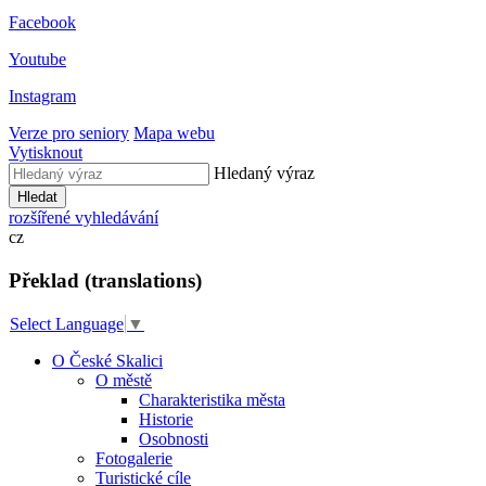
Facebook
Youtube
Instagram
Verze pro seniory
Mapa webu
Vytisknout
Hledaný výraz
Hledat
rozšířené vyhledávání
cz
Překlad (translations)
Select Language
▼
O České Skalici
O městě
Charakteristika města
Historie
Osobnosti
Fotogalerie
Turistické cíle