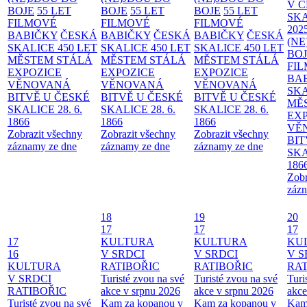
V 
BOJE
55 LET
BOJE
55 LET
BOJE
55 LET
SKA
FILMOVÉ
FILMOVÉ
FILMOVÉ
202
BABIČKY
ČESKÁ
BABIČKY
ČESKÁ
BABIČKY
ČESKÁ
(NE
SKALICE 450 LET
SKALICE 450 LET
SKALICE 450 LET
BO
MĚSTEM
STÁLÁ
MĚSTEM
STÁLÁ
MĚSTEM
STÁLÁ
FI
EXPOZICE
EXPOZICE
EXPOZICE
BA
VĚNOVANÁ
VĚNOVANÁ
VĚNOVANÁ
SKA
BITVĚ U ČESKÉ
BITVĚ U ČESKÉ
BITVĚ U ČESKÉ
MĚ
SKALICE 28. 6.
SKALICE 28. 6.
SKALICE 28. 6.
EX
1866
1866
1866
VĚ
Zobrazit všechny
Zobrazit všechny
Zobrazit všechny
BIT
záznamy ze dne
záznamy ze dne
záznamy ze dne
SKA
186
Zobr
zázn
18
19
20
17
17
17
17
KULTURA
KULTURA
KU
16
V SRDCI
V SRDCI
V S
KULTURA
RATIBOŘIC
RATIBOŘIC
RAT
V SRDCI
Turisté zvou na své
Turisté zvou na své
Turi
RATIBOŘIC
akce v srpnu 2026
akce v srpnu 2026
akce
Turisté zvou na své
Kam za kopanou v
Kam za kopanou v
Kam