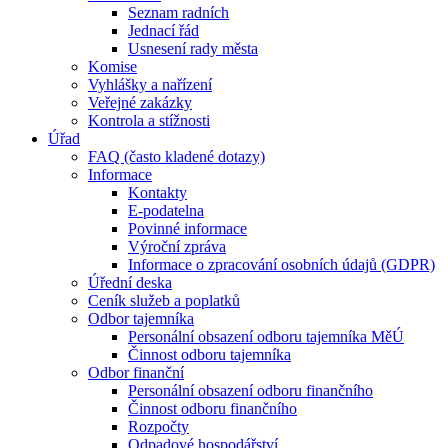
Seznam radních
Jednací řád
Usnesení rady města
Komise
Vyhlášky a nařízení
Veřejné zakázky
Kontrola a stížnosti
Úřad
FAQ (často kladené dotazy)
Informace
Kontakty
E-podatelna
Povinné informace
Výroční zpráva
Informace o zpracování osobních údajů (GDPR)
Úřední deska
Ceník služeb a poplatků
Odbor tajemníka
Personální obsazení odboru tajemníka MěÚ
Činnost odboru tajemníka
Odbor finanční
Personální obsazení odboru finančního
Činnost odboru finančního
Rozpočty
Odpadové hospodářství