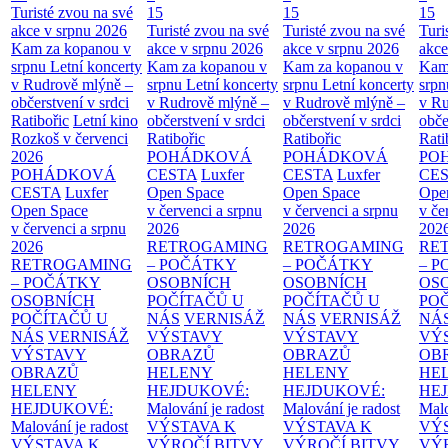
Turisté zvou na své
15
15
15
akce v srpnu 2026
Turisté zvou na své
Turisté zvou na své
Turi
Kam za kopanou v
akce v srpnu 2026
akce v srpnu 2026
akce
srpnu
Letní koncerty
Kam za kopanou v
Kam za kopanou v
Kam
v Rudrově mlýně –
srpnu
Letní koncerty
srpnu
Letní koncerty
srp
občerstvení v srdci
v Rudrově mlýně –
v Rudrově mlýně –
v Ru
Ratibořic
Letní kino
občerstvení v srdci
občerstvení v srdci
obče
Rozkoš v červenci
Ratibořic
Ratibořic
Rati
2026
POHÁDKOVÁ
POHÁDKOVÁ
PO
POHÁDKOVÁ
CESTA
Luxfer
CESTA
Luxfer
CE
CESTA
Luxfer
Open Space
Open Space
Ope
Open Space
v červenci a srpnu
v červenci a srpnu
v če
v červenci a srpnu
2026
2026
202
2026
RETROGAMING
RETROGAMING
RE
RETROGAMING
– POČÁTKY
– POČÁTKY
– 
– POČÁTKY
OSOBNÍCH
OSOBNÍCH
OS
OSOBNÍCH
POČÍTAČŮ U
POČÍTAČŮ U
PO
POČÍTAČŮ U
NÁS
VERNISÁŽ
NÁS
VERNISÁŽ
NÁ
NÁS
VERNISÁŽ
VÝSTAVY
VÝSTAVY
VÝ
VÝSTAVY
OBRAZŮ
OBRAZŮ
OB
OBRAZŮ
HELENY
HELENY
HE
HELENY
HEJDUKOVÉ:
HEJDUKOVÉ:
HE
HEJDUKOVÉ:
Malování je radost
Malování je radost
Malo
Malování je radost
VÝSTAVA K
VÝSTAVA K
VÝ
VÝSTAVA K
VÝROČÍ BITVY
VÝROČÍ BITVY
VÝ