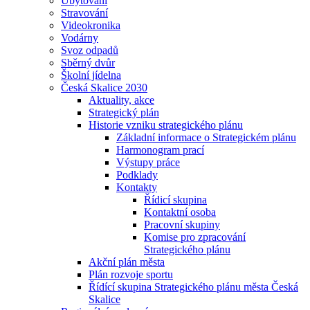
Ubytování
Stravování
Videokronika
Vodárny
Svoz odpadů
Sběrný dvůr
Školní jídelna
Česká Skalice 2030
Aktuality, akce
Strategický plán
Historie vzniku strategického plánu
Základní informace o Strategickém plánu
Harmonogram prací
Výstupy práce
Podklady
Kontakty
Řídicí skupina
Kontaktní osoba
Pracovní skupiny
Komise pro zpracování
Strategického plánu
Akční plán města
Plán rozvoje sportu
Řídící skupina Strategického plánu města Česká
Skalice