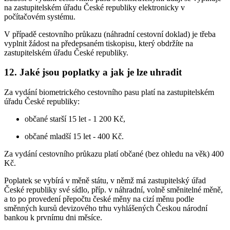
na zastupitelském úřadu České republiky elektronicky v
počítačovém systému.
V případě cestovního průkazu (náhradní cestovní doklad) je třeba
vyplnit žádost na předepsaném tiskopisu, který obdržíte na
zastupitelském úřadu České republiky.
12. Jaké jsou poplatky a jak je lze uhradit
Za vydání biometrického cestovního pasu platí na zastupitelském
úřadu České republiky:
občané starší 15 let - 1 200 Kč,
občané mladší 15 let - 400 Kč.
Za vydání cestovního průkazu platí občané (bez ohledu na věk) 400
Kč.
Poplatek se vybírá v měně státu, v němž má zastupitelský úřad
České republiky své sídlo, příp. v náhradní, volně směnitelné měně,
a to po provedení přepočtu české měny na cizí měnu podle
směnných kursů devizového trhu vyhlášených Českou národní
bankou k prvnímu dni měsíce.