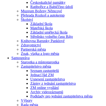
Českoskalické památky
Ratibořice a Babiččino údolí
Muzeum Boženy Němcové
Přehrada Rozkoš a autokemp
Školství
Základní škola
Mateřská škola
Základní umělecká škola
Středisko volného času Bájo
Knihovna Barunky Panklové
Zdravotnictví
Partnerská města
Znak, vlajka a logo města
Samospráva
Starostka a místostarostka
Zastupitelstvo města
Seznam zastupitelů
Jednací řád ZM
Usnesení zastupitelstva
Zápisy z jednání zastupitelstva
ZM online vysílání
Archiv videozáznamů
Podklady pro jednání zastupitelstva města
Výbory
Rada města