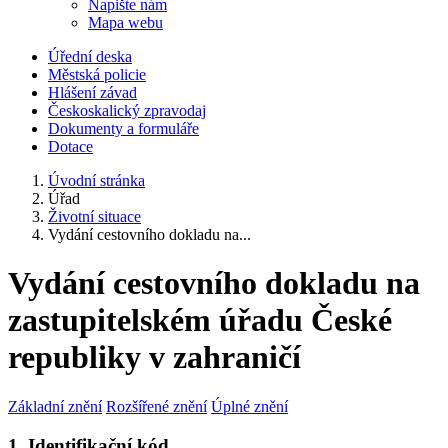
Napište nám
Mapa webu
Úřední deska
Městská policie
Hlášení závad
Českoskalický zpravodaj
Dokumenty a formuláře
Dotace
Úvodní stránka
Úřad
Životní situace
Vydání cestovního dokladu na...
Vydání cestovního dokladu na
zastupitelském úřadu České
republiky v zahraničí
Základní znění
Rozšířené znění
Úplné znění
1. Identifikační kód