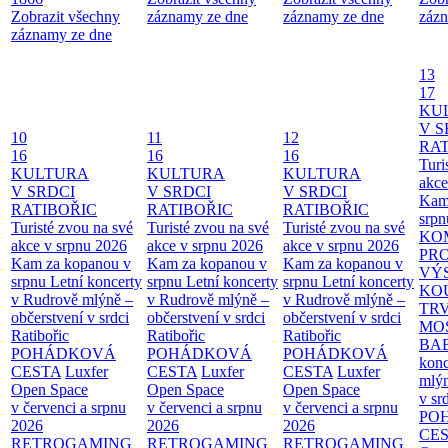
Zobrazit všechny
záznamy ze dne
záznamy ze dne
zázn
záznamy ze dne
13
17
KU
V S
10
11
12
RAT
16
16
16
Turi
KULTURA
KULTURA
KULTURA
akce
V SRDCI
V SRDCI
V SRDCI
Kam
RATIBOŘIC
RATIBOŘIC
RATIBOŘIC
srpn
Turisté zvou na své
Turisté zvou na své
Turisté zvou na své
KO
akce v srpnu 2026
akce v srpnu 2026
akce v srpnu 2026
PR
Kam za kopanou v
Kam za kopanou v
Kam za kopanou v
VÝ
srpnu
Letní koncerty
srpnu
Letní koncerty
srpnu
Letní koncerty
KO
v Rudrově mlýně –
v Rudrově mlýně –
v Rudrově mlýně –
TR
občerstvení v srdci
občerstvení v srdci
občerstvení v srdci
MO
Ratibořic
Ratibořic
Ratibořic
BA
POHÁDKOVÁ
POHÁDKOVÁ
POHÁDKOVÁ
konc
CESTA
Luxfer
CESTA
Luxfer
CESTA
Luxfer
mlýn
Open Space
Open Space
Open Space
v sr
v červenci a srpnu
v červenci a srpnu
v červenci a srpnu
PO
2026
2026
2026
CE
RETROGAMING
RETROGAMING
RETROGAMING