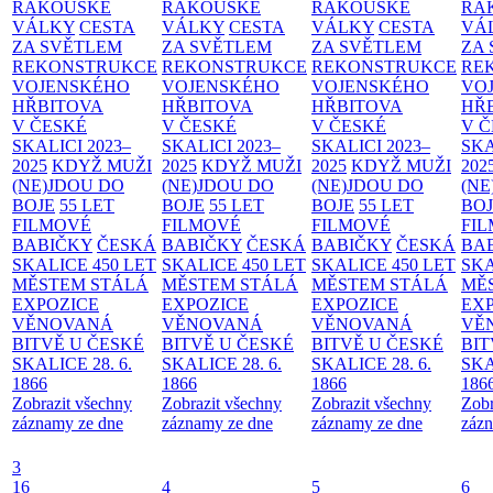
RAKOUSKÉ
RAKOUSKÉ
RAKOUSKÉ
RA
VÁLKY
CESTA
VÁLKY
CESTA
VÁLKY
CESTA
VÁ
ZA SVĚTLEM
ZA SVĚTLEM
ZA SVĚTLEM
ZA
REKONSTRUKCE
REKONSTRUKCE
REKONSTRUKCE
RE
VOJENSKÉHO
VOJENSKÉHO
VOJENSKÉHO
VO
HŘBITOVA
HŘBITOVA
HŘBITOVA
HŘ
V ČESKÉ
V ČESKÉ
V ČESKÉ
V 
SKALICI 2023–
SKALICI 2023–
SKALICI 2023–
SKA
2025
KDYŽ MUŽI
2025
KDYŽ MUŽI
2025
KDYŽ MUŽI
202
(NE)JDOU DO
(NE)JDOU DO
(NE)JDOU DO
(NE
BOJE
55 LET
BOJE
55 LET
BOJE
55 LET
BO
FILMOVÉ
FILMOVÉ
FILMOVÉ
FI
BABIČKY
ČESKÁ
BABIČKY
ČESKÁ
BABIČKY
ČESKÁ
BA
SKALICE 450 LET
SKALICE 450 LET
SKALICE 450 LET
SKA
MĚSTEM
STÁLÁ
MĚSTEM
STÁLÁ
MĚSTEM
STÁLÁ
MĚ
EXPOZICE
EXPOZICE
EXPOZICE
EX
VĚNOVANÁ
VĚNOVANÁ
VĚNOVANÁ
VĚ
BITVĚ U ČESKÉ
BITVĚ U ČESKÉ
BITVĚ U ČESKÉ
BIT
SKALICE 28. 6.
SKALICE 28. 6.
SKALICE 28. 6.
SKA
1866
1866
1866
186
Zobrazit všechny
Zobrazit všechny
Zobrazit všechny
Zobr
záznamy ze dne
záznamy ze dne
záznamy ze dne
zázn
3
16
4
5
6