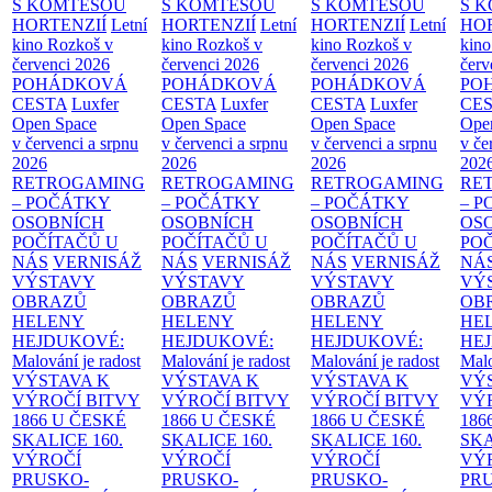
S KOMTESOU
S KOMTESOU
S KOMTESOU
S 
HORTENZIÍ
Letní
HORTENZIÍ
Letní
HORTENZIÍ
Letní
HOR
kino Rozkoš v
kino Rozkoš v
kino Rozkoš v
kino
červenci 2026
červenci 2026
červenci 2026
červ
POHÁDKOVÁ
POHÁDKOVÁ
POHÁDKOVÁ
PO
CESTA
Luxfer
CESTA
Luxfer
CESTA
Luxfer
CE
Open Space
Open Space
Open Space
Ope
v červenci a srpnu
v červenci a srpnu
v červenci a srpnu
v če
2026
2026
2026
202
RETROGAMING
RETROGAMING
RETROGAMING
RE
– POČÁTKY
– POČÁTKY
– POČÁTKY
– 
OSOBNÍCH
OSOBNÍCH
OSOBNÍCH
OS
POČÍTAČŮ U
POČÍTAČŮ U
POČÍTAČŮ U
PO
NÁS
VERNISÁŽ
NÁS
VERNISÁŽ
NÁS
VERNISÁŽ
NÁ
VÝSTAVY
VÝSTAVY
VÝSTAVY
VÝ
OBRAZŮ
OBRAZŮ
OBRAZŮ
OB
HELENY
HELENY
HELENY
HE
HEJDUKOVÉ:
HEJDUKOVÉ:
HEJDUKOVÉ:
HE
Malování je radost
Malování je radost
Malování je radost
Malo
VÝSTAVA K
VÝSTAVA K
VÝSTAVA K
VÝ
VÝROČÍ BITVY
VÝROČÍ BITVY
VÝROČÍ BITVY
VÝ
1866 U ČESKÉ
1866 U ČESKÉ
1866 U ČESKÉ
186
SKALICE
160.
SKALICE
160.
SKALICE
160.
SK
VÝROČÍ
VÝROČÍ
VÝROČÍ
VÝ
PRUSKO-
PRUSKO-
PRUSKO-
PR