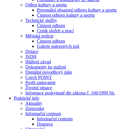
Odbor kultury a sportu
Personální obsazení odboru kultury a sportu
Činnost odboru kultury a sportu
Technické služby
Činnost odboru
Ceník služeb a prací
Městská policie
Činnost odboru
Galerie nalezených psů
Dotace
JSDH
Hlášení závad
Dokumenty ke stažení
Digitální povodňový plán
Czech POINT
Profil zadavatele
Životní situace
Informace poskytnuté dle zákona č. 106⁄1999 Sb.
Praktické info
Aktuality
Zpravodaj
Informační centrum
Informační centrum
Doprava