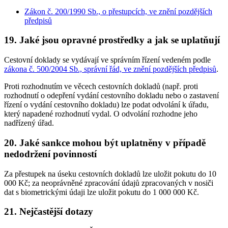
Zákon č. 200/1990 Sb., o přestupcích, ve znění pozdějších
předpisů
19. Jaké jsou opravné prostředky a jak se uplatňují
Cestovní doklady se vydávají ve správním řízení vedeném podle
zákona č. 500/2004 Sb., správní řád, ve znění pozdějších předpisů
.
Proti rozhodnutím ve věcech cestovních dokladů (např. proti
rozhodnutí o odepření vydání cestovního dokladu nebo o zastavení
řízení o vydání cestovního dokladu) lze podat odvolání k úřadu,
který napadené rozhodnutí vydal. O odvolání rozhodne jeho
nadřízený úřad.
20. Jaké sankce mohou být uplatněny v případě
nedodržení povinností
Za přestupek na úseku cestovních dokladů lze uložit pokutu do 10
000 Kč; za neoprávněné zpracování údajů zpracovaných v nosiči
dat s biometrickými údaji lze uložit pokutu do 1 000 000 Kč.
21. Nejčastější dotazy