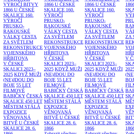
VÝROČÍ BITVY
1866 U ČESKÉ
1866 U ČESKÉ
186
1866 U ČESKÉ
SKALICE
160.
SKALICE
160.
SK
SKALICE
160.
VÝROČÍ
VÝROČÍ
VÝ
VÝROČÍ
PRUSKO-
PRUSKO-
PR
PRUSKO-
RAKOUSKÉ
RAKOUSKÉ
RA
RAKOUSKÉ
VÁLKY
CESTA
VÁLKY
CESTA
VÁ
VÁLKY
CESTA
ZA SVĚTLEM
ZA SVĚTLEM
ZA
ZA SVĚTLEM
REKONSTRUKCE
REKONSTRUKCE
RE
REKONSTRUKCE
VOJENSKÉHO
VOJENSKÉHO
VO
VOJENSKÉHO
HŘBITOVA
HŘBITOVA
HŘ
HŘBITOVA
V ČESKÉ
V ČESKÉ
V 
V ČESKÉ
SKALICI 2023–
SKALICI 2023–
SKA
SKALICI 2023–
2025
KDYŽ MUŽI
2025
KDYŽ MUŽI
202
2025
KDYŽ MUŽI
(NE)JDOU DO
(NE)JDOU DO
(NE
(NE)JDOU DO
BOJE
55 LET
BOJE
55 LET
BO
BOJE
55 LET
FILMOVÉ
FILMOVÉ
FI
FILMOVÉ
BABIČKY
ČESKÁ
BABIČKY
ČESKÁ
BA
BABIČKY
ČESKÁ
SKALICE 450 LET
SKALICE 450 LET
SKA
SKALICE 450 LET
MĚSTEM
STÁLÁ
MĚSTEM
STÁLÁ
MĚ
MĚSTEM
STÁLÁ
EXPOZICE
EXPOZICE
EX
EXPOZICE
VĚNOVANÁ
VĚNOVANÁ
VĚ
VĚNOVANÁ
BITVĚ U ČESKÉ
BITVĚ U ČESKÉ
BIT
BITVĚ U ČESKÉ
SKALICE 28. 6.
SKALICE 28. 6.
SKA
SKALICE 28. 6.
1866
1866
186
1866
Zobrazit všechny
Zobrazit všechny
Zobr