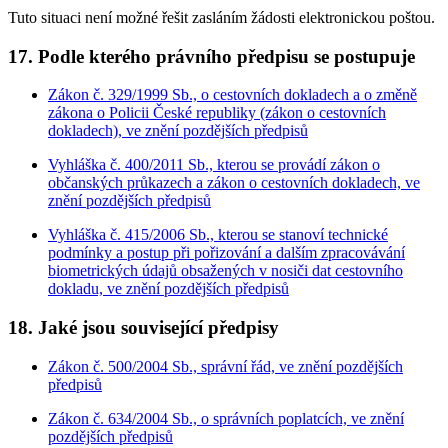
Tuto situaci není možné řešit zasláním žádosti elektronickou poštou.
17. Podle kterého právního předpisu se postupuje
Zákon č. 329/1999 Sb., o cestovních dokladech a o změně
zákona o Policii České republiky (zákon o cestovních
dokladech), ve znění pozdějších předpisů
Vyhláška č. 400/2011 Sb., kterou se provádí zákon o
občanských průkazech a zákon o cestovních dokladech, ve
znění pozdějších předpisů
Vyhláška č. 415/2006 Sb., kterou se stanoví technické
podmínky a postup při pořizování a dalším zpracovávání
biometrických údajů obsažených v nosiči dat cestovního
dokladu, ve znění pozdějších předpisů
18. Jaké jsou související předpisy
Zákon č. 500/2004 Sb., správní řád, ve znění pozdějších
předpisů
Zákon č. 634/2004 Sb., o správních poplatcích, ve znění
pozdějších předpisů