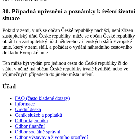
30. Případná upřesnění a poznámky k řešení životní
situace
Pokud v zemi, v níž se občan České republiky nachází, není zřízen
zastupitelský úřad České republiky, může se občan České republiky
obrátit na zastupitelský úřad některého z členských států Evropské
unie, který v zemi sídlí, a požádat o vydání náhradního cestovního
dokladu Evropské unie.
Ten může být vydán pro jedinou cestu do České republiky či do
státu, v němž má občan České republiky trvalé bydliště, nebo ve
výjimečných případech do jiného místa určení.
Úřad
FAQ (často kladené dotazy)
Informace
Úřední deska
Ceník služeb a poplatků
Odbor tajemníka
Odbor finanční
Odbor sociálně správní
Odbor výstavby a životního prostředí