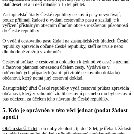
platí deset let a u dětí mladších 15 let pět let.
Zastupitelské úřady České republiky cestovní pasy nevydávají,
pouze přijímají žádosti o vydání cestovního pasu a zasílají je k
vyřízení příslušným obecním úřadům obce s rozšířenou působností
do České republiky.
O vydání cestovního pasu žádají na zastupitelských úřadech České
republiky zpravidla občané České republiky, kteří se trvale nebo
dlouhodobě zdržují v zahraničí.
Cestovní průkaz
je cestovním dokladem k jednotlivé cestě s územní
a časovou platností omezenou účelem cesty. Vydává se v
odůvodněných případech (např. při ztrátě cestovního dokladu)
občanovi, který nemá jiný cestovní doklad.
Zastupitelský úřad České republiky vydá cestovní průkaz zpravidla
občanovi, který v zahraničí ztratil cestovní pas nebo mu byl cestovní
pas odcizen, za účelem jeho návratu do České republiky.
5. Kdo je oprávněn v této věci jednat (podat žádost
apod.)
Občan starší 15 let
- do doby zletilosti, tj. do 18 let, je třeba k žádosti
o vydání cestovního dokladu připojit písemný souhlas zákonného