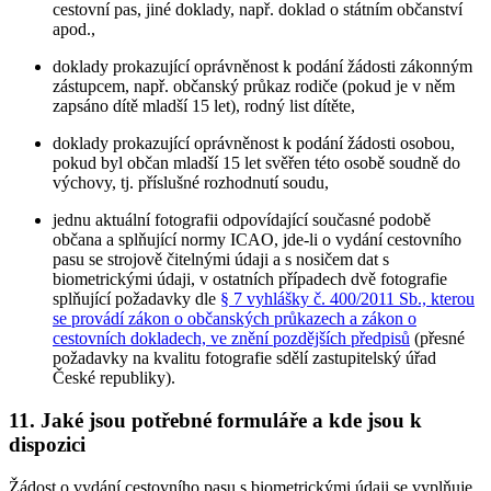
cestovní pas, jiné doklady, např. doklad o státním občanství
apod.,
doklady prokazující oprávněnost k podání žádosti zákonným
zástupcem, např. občanský průkaz rodiče (pokud je v něm
zapsáno dítě mladší 15 let), rodný list dítěte,
doklady prokazující oprávněnost k podání žádosti osobou,
pokud byl občan mladší 15 let svěřen této osobě soudně do
výchovy, tj. příslušné rozhodnutí soudu,
jednu aktuální fotografii odpovídající současné podobě
občana a splňující normy ICAO, jde-li o vydání cestovního
pasu se strojově čitelnými údaji a s nosičem dat s
biometrickými údaji, v ostatních případech dvě fotografie
splňující požadavky dle
§ 7 vyhlášky č. 400/2011 Sb., kterou
se provádí zákon o občanských průkazech a zákon o
cestovních dokladech, ve znění pozdějších předpisů
(přesné
požadavky na kvalitu fotografie sdělí zastupitelský úřad
České republiky).
11. Jaké jsou potřebné formuláře a kde jsou k
dispozici
Žádost o vydání cestovního pasu s biometrickými údaji se vyplňuje