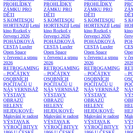
PROHLÍDKY
PROHLÍDKY
PROHLÍDKY
PR
ZÁMKU PRO
ZÁMKU PRO
ZÁMKU PRO
ZÁ
DĚTI
DĚTI
DĚTI
DĚT
S KOMTESOU
S KOMTESOU
S KOMTESOU
S 
HORTENZIÍ
Letní
HORTENZIÍ
Letní
HORTENZIÍ
Letní
HOR
kino Rozkoš v
kino Rozkoš v
kino Rozkoš v
kino
červenci 2026
červenci 2026
červenci 2026
červ
POHÁDKOVÁ
POHÁDKOVÁ
POHÁDKOVÁ
PO
CESTA
Luxfer
CESTA
Luxfer
CESTA
Luxfer
CE
Open Space
Open Space
Open Space
Ope
v červenci a srpnu
v červenci a srpnu
v červenci a srpnu
v če
2026
2026
2026
202
RETROGAMING
RETROGAMING
RETROGAMING
RE
– POČÁTKY
– POČÁTKY
– POČÁTKY
– 
OSOBNÍCH
OSOBNÍCH
OSOBNÍCH
OS
POČÍTAČŮ U
POČÍTAČŮ U
POČÍTAČŮ U
PO
NÁS
VERNISÁŽ
NÁS
VERNISÁŽ
NÁS
VERNISÁŽ
NÁ
VÝSTAVY
VÝSTAVY
VÝSTAVY
VÝ
OBRAZŮ
OBRAZŮ
OBRAZŮ
OB
HELENY
HELENY
HELENY
HE
HEJDUKOVÉ:
HEJDUKOVÉ:
HEJDUKOVÉ:
HE
Malování je radost
Malování je radost
Malování je radost
Malo
VÝSTAVA K
VÝSTAVA K
VÝSTAVA K
VÝ
VÝROČÍ BITVY
VÝROČÍ BITVY
VÝROČÍ BITVY
VÝ
1866 U ČESKÉ
1866 U ČESKÉ
1866 U ČESKÉ
186