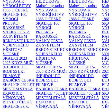
VÝSTAVA K
HEJDUKOVÉ:
HEJDUKOVÉ:
HE
VÝROČÍ BITVY
Malování je radost
Malování je radost
Malo
1866 U ČESKÉ
VÝSTAVA K
VÝSTAVA K
VÝ
SKALICE
160.
VÝROČÍ BITVY
VÝROČÍ BITVY
VÝ
VÝROČÍ
1866 U ČESKÉ
1866 U ČESKÉ
186
PRUSKO-
SKALICE
160.
SKALICE
160.
SK
RAKOUSKÉ
VÝROČÍ
VÝROČÍ
VÝ
VÁLKY
CESTA
PRUSKO-
PRUSKO-
PR
ZA SVĚTLEM
RAKOUSKÉ
RAKOUSKÉ
RA
REKONSTRUKCE
VÁLKY
CESTA
VÁLKY
CESTA
VÁ
VOJENSKÉHO
ZA SVĚTLEM
ZA SVĚTLEM
ZA
HŘBITOVA
REKONSTRUKCE
REKONSTRUKCE
RE
V ČESKÉ
VOJENSKÉHO
VOJENSKÉHO
VO
SKALICI 2023–
HŘBITOVA
HŘBITOVA
HŘ
2025
KDYŽ MUŽI
V ČESKÉ
V ČESKÉ
V 
(NE)JDOU DO
SKALICI 2023–
SKALICI 2023–
SKA
BOJE
55 LET
2025
KDYŽ MUŽI
2025
KDYŽ MUŽI
202
FILMOVÉ
(NE)JDOU DO
(NE)JDOU DO
(NE
BABIČKY
ČESKÁ
BOJE
55 LET
BOJE
55 LET
BO
SKALICE 450 LET
FILMOVÉ
FILMOVÉ
FI
MĚSTEM
STÁLÁ
BABIČKY
ČESKÁ
BABIČKY
ČESKÁ
BA
EXPOZICE
SKALICE 450 LET
SKALICE 450 LET
SKA
VĚNOVANÁ
MĚSTEM
STÁLÁ
MĚSTEM
STÁLÁ
MĚ
BITVĚ U ČESKÉ
EXPOZICE
EXPOZICE
EX
SKALICE 28. 6.
VĚNOVANÁ
VĚNOVANÁ
VĚ