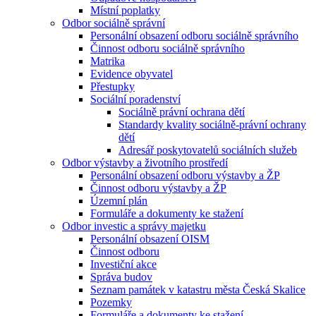
Místní poplatky
Odbor sociálně správní
Personální obsazení odboru sociálně správního
Činnost odboru sociálně správního
Matrika
Evidence obyvatel
Přestupky
Sociální poradenství
Sociálně právní ochrana dětí
Standardy kvality sociálně-právní ochrany
dětí
Adresář poskytovatelů sociálních služeb
Odbor výstavby a životního prostředí
Personální obsazení odboru výstavby a ŽP
Činnost odboru výstavby a ŽP
Územní plán
Formuláře a dokumenty ke stažení
Odbor investic a správy majetku
Personální obsazení OISM
Činnost odboru
Investiční akce
Správa budov
Seznam památek v katastru města Česká Skalice
Pozemky
Formuláře a dokumenty ke stažení