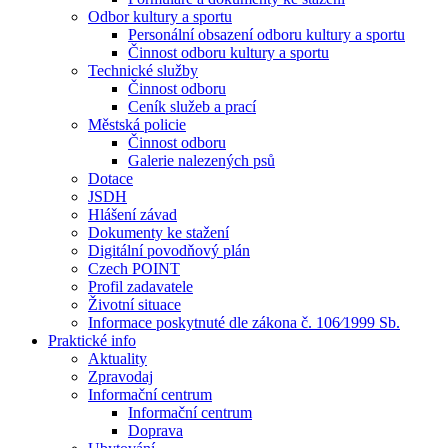
Odbor kultury a sportu
Personální obsazení odboru kultury a sportu
Činnost odboru kultury a sportu
Technické služby
Činnost odboru
Ceník služeb a prací
Městská policie
Činnost odboru
Galerie nalezených psů
Dotace
JSDH
Hlášení závad
Dokumenty ke stažení
Digitální povodňový plán
Czech POINT
Profil zadavatele
Životní situace
Informace poskytnuté dle zákona č. 106⁄1999 Sb.
Praktické info
Aktuality
Zpravodaj
Informační centrum
Informační centrum
Doprava