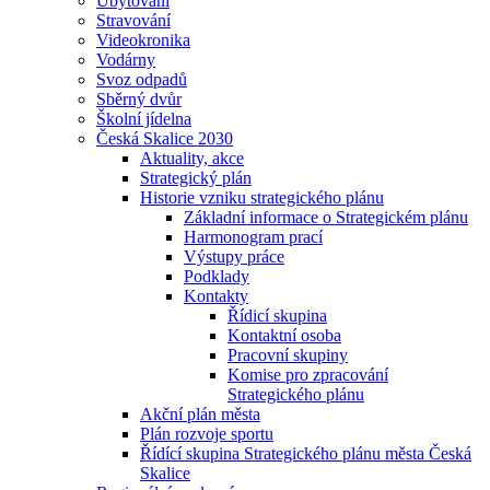
Ubytování
Stravování
Videokronika
Vodárny
Svoz odpadů
Sběrný dvůr
Školní jídelna
Česká Skalice 2030
Aktuality, akce
Strategický plán
Historie vzniku strategického plánu
Základní informace o Strategickém plánu
Harmonogram prací
Výstupy práce
Podklady
Kontakty
Řídicí skupina
Kontaktní osoba
Pracovní skupiny
Komise pro zpracování
Strategického plánu
Akční plán města
Plán rozvoje sportu
Řídící skupina Strategického plánu města Česká
Skalice