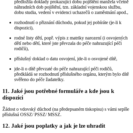
předložila doklady prokazující dobu pojištění manžela včetně
náhradních dob pojištění, tzn. základní vojenskou službu,
dobu studia, vedení v evidenci uchazečů o zaměstnání apod.,
rozhodnutí o přiznání důchodu, pokud jej pobíráte (je-li k
dispozici),
rodné listy dětí, popř. výpis z matriky narození (i osvojených
dětí nebo dětí, které jste převzala do péče nahrazující péči
rodičů),
příslušný doklad o datu osvojení, jde-li o osvojené dítě,
jde-li o dítě převzaté do péče nahrazující péči rodičů,
předkládá se rozhodnutí příslušného orgánu, kterým bylo dítě
svěřeno do péče žadatelky.
11. Jaké jsou potřebné formuláře a kde jsou k
dispozici
Žádost o vdovský důchod (na předepsaném tiskopisu) s vámi sepíše
příslušná OSSZ/ PSSZ/ MSSZ.
12. Jaké jsou poplatky a jak je lze uhradit