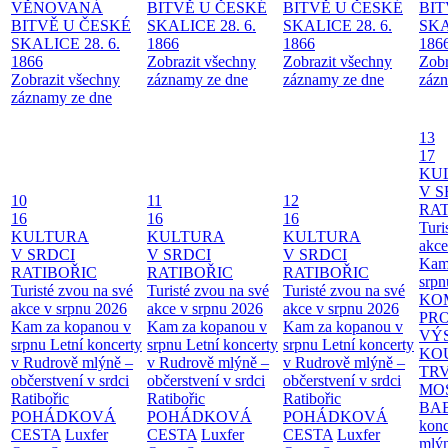
VĚNOVANÁ
BITVĚ U ČESKÉ
BITVĚ U ČESKÉ
BIT
BITVĚ U ČESKÉ
SKALICE 28. 6.
SKALICE 28. 6.
SKA
SKALICE 28. 6.
1866
1866
186
1866
Zobrazit všechny
Zobrazit všechny
Zobr
Zobrazit všechny
záznamy ze dne
záznamy ze dne
zázn
záznamy ze dne
13
17
KU
V S
10
11
12
RAT
16
16
16
Turi
KULTURA
KULTURA
KULTURA
akce
V SRDCI
V SRDCI
V SRDCI
Kam
RATIBOŘIC
RATIBOŘIC
RATIBOŘIC
srpn
Turisté zvou na své
Turisté zvou na své
Turisté zvou na své
KO
akce v srpnu 2026
akce v srpnu 2026
akce v srpnu 2026
PR
Kam za kopanou v
Kam za kopanou v
Kam za kopanou v
VÝ
srpnu
Letní koncerty
srpnu
Letní koncerty
srpnu
Letní koncerty
KO
v Rudrově mlýně –
v Rudrově mlýně –
v Rudrově mlýně –
TR
občerstvení v srdci
občerstvení v srdci
občerstvení v srdci
MO
Ratibořic
Ratibořic
Ratibořic
BA
POHÁDKOVÁ
POHÁDKOVÁ
POHÁDKOVÁ
konc
CESTA
Luxfer
CESTA
Luxfer
CESTA
Luxfer
mlýn