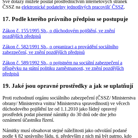
Své dotazy můžete posílat prostřednictvím internetových stránek
ČSSZ na
elektronické podatelny jednotlivých pracovišť ČSSZ
.
17. Podle kterého právního předpisu se postupuje
Zákon č. 155/1995 Sb., o důchodovém pojištění, ve znění
pozdějších předpisů
Zákon č. 582/1991 Sb., o organizaci a provádění sociálního
zabezpečení, ve znění pozdějších předpisů
Zákon č. 589/1992 Sb., o pojistném na sociální zabezpečení a
příspěvku na státní politiku zaměstnanosti, ve znění pozdějších
předpisů
19. Jaké jsou opravné prostředky a jak se uplatňují
Proti rozhodnutí orgánu sociálního zabezpečení (ČSSZ/ Ministerstva
obrany/ Ministerstva vnitra/ Ministerstva spravedlnosti) ve věcech
důchodového pojištění lze od 1.1.2010 jako řádný opravný
prostředek podat písemné námitky do 30 dnů ode dne jeho
oznámení účastníku řízení.
Námitky musí obsahovat stejné náležitosti jako odvolání podané
podle § 82 správního řádu, tj. především z nich má být patrno, kdo