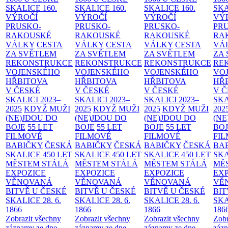
SKALICE
160.
SKALICE
160.
SKALICE
160.
SK
VÝROČÍ
VÝROČÍ
VÝROČÍ
VÝ
PRUSKO-
PRUSKO-
PRUSKO-
PR
RAKOUSKÉ
RAKOUSKÉ
RAKOUSKÉ
RA
VÁLKY
CESTA
VÁLKY
CESTA
VÁLKY
CESTA
VÁ
ZA SVĚTLEM
ZA SVĚTLEM
ZA SVĚTLEM
ZA
REKONSTRUKCE
REKONSTRUKCE
REKONSTRUKCE
RE
VOJENSKÉHO
VOJENSKÉHO
VOJENSKÉHO
VO
HŘBITOVA
HŘBITOVA
HŘBITOVA
HŘ
V ČESKÉ
V ČESKÉ
V ČESKÉ
V 
SKALICI 2023–
SKALICI 2023–
SKALICI 2023–
SKA
2025
KDYŽ MUŽI
2025
KDYŽ MUŽI
2025
KDYŽ MUŽI
202
(NE)JDOU DO
(NE)JDOU DO
(NE)JDOU DO
(NE
BOJE
55 LET
BOJE
55 LET
BOJE
55 LET
BO
FILMOVÉ
FILMOVÉ
FILMOVÉ
FI
BABIČKY
ČESKÁ
BABIČKY
ČESKÁ
BABIČKY
ČESKÁ
BA
SKALICE 450 LET
SKALICE 450 LET
SKALICE 450 LET
SKA
MĚSTEM
STÁLÁ
MĚSTEM
STÁLÁ
MĚSTEM
STÁLÁ
MĚ
EXPOZICE
EXPOZICE
EXPOZICE
EX
VĚNOVANÁ
VĚNOVANÁ
VĚNOVANÁ
VĚ
BITVĚ U ČESKÉ
BITVĚ U ČESKÉ
BITVĚ U ČESKÉ
BIT
SKALICE 28. 6.
SKALICE 28. 6.
SKALICE 28. 6.
SKA
1866
1866
1866
186
Zobrazit všechny
Zobrazit všechny
Zobrazit všechny
Zobr
záznamy ze dne
záznamy ze dne
záznamy ze dne
zázn