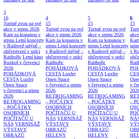
3
16
4
5
6
Turisté zvou na své
15
15
15
akce v srpnu 2026
Turisté zvou na své
Turisté zvou na své
Turi
Kam za kopanou v
akce v srpnu 2026
akce v srpnu 2026
akce
srpnu
Letní koncerty
Kam za kopanou v
Kam za kopanou v
Kam
v Rudrově mlýně –
srpnu
Letní koncerty
srpnu
Letní koncerty
srp
občerstvení v srdci
v Rudrově mlýně –
v Rudrově mlýně –
v Ru
Ratibořic
Letní kino
občerstvení v srdci
občerstvení v srdci
obče
Rozkoš v červenci
Ratibořic
Ratibořic
Rati
2026
POHÁDKOVÁ
POHÁDKOVÁ
PO
POHÁDKOVÁ
CESTA
Luxfer
CESTA
Luxfer
CE
CESTA
Luxfer
Open Space
Open Space
Ope
Open Space
v červenci a srpnu
v červenci a srpnu
v če
v červenci a srpnu
2026
2026
202
2026
RETROGAMING
RETROGAMING
RE
RETROGAMING
– POČÁTKY
– POČÁTKY
– 
– POČÁTKY
OSOBNÍCH
OSOBNÍCH
OS
OSOBNÍCH
POČÍTAČŮ U
POČÍTAČŮ U
PO
POČÍTAČŮ U
NÁS
VERNISÁŽ
NÁS
VERNISÁŽ
NÁ
NÁS
VERNISÁŽ
VÝSTAVY
VÝSTAVY
VÝ
VÝSTAVY
OBRAZŮ
OBRAZŮ
OB
OBRAZŮ
HELENY
HELENY
HE