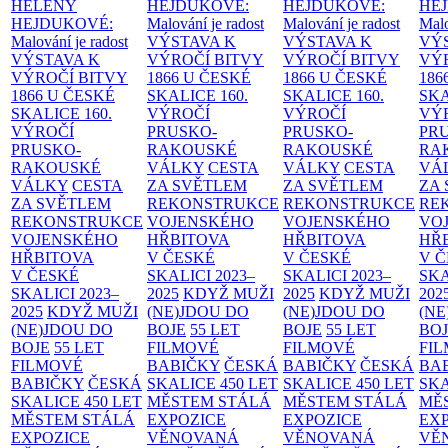
HELENY
HEJDUKOVÉ:
HEJDUKOVÉ:
HE
HEJDUKOVÉ:
Malování je radost
Malování je radost
Malo
Malování je radost
VÝSTAVA K
VÝSTAVA K
VÝ
VÝSTAVA K
VÝROČÍ BITVY
VÝROČÍ BITVY
VÝ
VÝROČÍ BITVY
1866 U ČESKÉ
1866 U ČESKÉ
186
1866 U ČESKÉ
SKALICE
160.
SKALICE
160.
SK
SKALICE
160.
VÝROČÍ
VÝROČÍ
VÝ
VÝROČÍ
PRUSKO-
PRUSKO-
PR
PRUSKO-
RAKOUSKÉ
RAKOUSKÉ
RA
RAKOUSKÉ
VÁLKY
CESTA
VÁLKY
CESTA
VÁ
VÁLKY
CESTA
ZA SVĚTLEM
ZA SVĚTLEM
ZA
ZA SVĚTLEM
REKONSTRUKCE
REKONSTRUKCE
RE
REKONSTRUKCE
VOJENSKÉHO
VOJENSKÉHO
VO
VOJENSKÉHO
HŘBITOVA
HŘBITOVA
HŘ
HŘBITOVA
V ČESKÉ
V ČESKÉ
V 
V ČESKÉ
SKALICI 2023–
SKALICI 2023–
SKA
SKALICI 2023–
2025
KDYŽ MUŽI
2025
KDYŽ MUŽI
202
2025
KDYŽ MUŽI
(NE)JDOU DO
(NE)JDOU DO
(NE
(NE)JDOU DO
BOJE
55 LET
BOJE
55 LET
BO
BOJE
55 LET
FILMOVÉ
FILMOVÉ
FI
FILMOVÉ
BABIČKY
ČESKÁ
BABIČKY
ČESKÁ
BA
BABIČKY
ČESKÁ
SKALICE 450 LET
SKALICE 450 LET
SKA
SKALICE 450 LET
MĚSTEM
STÁLÁ
MĚSTEM
STÁLÁ
MĚ
MĚSTEM
STÁLÁ
EXPOZICE
EXPOZICE
EX
EXPOZICE
VĚNOVANÁ
VĚNOVANÁ
VĚ