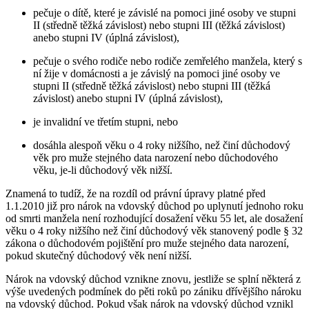
pečuje o dítě, které je závislé na pomoci jiné osoby ve stupni
II (středně těžká závislost) nebo stupni III (těžká závislost)
anebo stupni IV (úplná závislost),
pečuje o svého rodiče nebo rodiče zemřelého manžela, který s
ní žije v domácnosti a je závislý na pomoci jiné osoby ve
stupni II (středně těžká závislost) nebo stupni III (těžká
závislost) anebo stupni IV (úplná závislost),
je invalidní ve třetím stupni, nebo
dosáhla alespoň věku o 4 roky nižšího, než činí důchodový
věk pro muže stejného data narození nebo důchodového
věku, je-li důchodový věk nižší.
Znamená to tudíž, že na rozdíl od právní úpravy platné před
1.1.2010 již pro nárok na vdovský důchod po uplynutí jednoho roku
od smrti manžela není rozhodující dosažení věku 55 let, ale dosažení
věku o 4 roky nižšího než činí důchodový věk stanovený podle § 32
zákona o důchodovém pojištění pro muže stejného data narození,
pokud skutečný důchodový věk není nižší.
Nárok na vdovský důchod vznikne znovu, jestliže se splní některá z
výše uvedených podmínek do pěti roků po zániku dřívějšího nároku
na vdovský důchod. Pokud však nárok na vdovský důchod vznikl