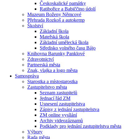
Českoskalické památky
Ratibořice a Babiččino údolí
Muzeum Boženy Němcové
Přehrada Rozkoš a autokemp
Školství
Základní škola
Mateřská škola
Základní umělecká škola
Středisko volného času Bájo
Knihovna Barunky Panklové
Zdravotnictví
Partnerská města
Znak, vlajka a logo města
Samospráva
Starostka a místostarostka
Zastupitelstvo města
Seznam zastupitelů
Jednací řád ZM
Usnesení zastupitelstva
Zápisy z jednání zastupitelstva
ZM online vysílání
Archiv videozáznamů
Podklady pro jednání zastupitelstva města
Výbory
Rada města