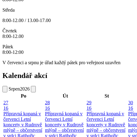
Středa
8:00-12.00 / 13.00-17.00
Čtvrtek
8:00-12.00
Pátek
8:00-12:00
V červenci a srpnu je úřad každý pátek pro veřejnost uzavřen
Kalendář akcí
Srpen
2026
Po
Út
St
27
28
29
30
16
16
16
16
Přípravná kopaná v
Přípravná kopaná v
Přípravná kopaná v
Příp
červenci
Letní
červenci
Letní
červenci
Letní
červ
koncerty v Rudrově
koncerty v Rudrově
koncerty v Rudrově
konc
mlýně – občerstvení
mlýně – občerstvení
mlýně – občerstvení
mlýn
v srdci Ratibořic
v srdci Ratibořic
v srdci Ratibořic
v sr