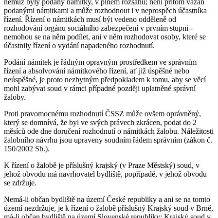
němuž byly podány námitky, v plném rozsahu; není přitom vázán
podanými námitkami a může rozhodnout i v neprospěch účastníka
řízení. Řízení o námitkách musí být vedeno odděleně od
rozhodování orgánu sociálního zabezpečení v prvním stupni -
nemohou se na něm podílet, ani v něm rozhodovat osoby, které se
účastnily řízení o vydání napadeného rozhodnutí.
Podání námitek je řádným opravným prostředkem ve správním
řízení a absolvování námitkového řízení, ať již úspěšné nebo
neúspěšné, je proto nezbytným předpokladem k tomu, aby se věcí
mohl zabývat soud v rámci případné později uplatněné správní
žaloby.
Proti pravomocnému rozhodnutí ČSSZ může ovšem oprávněný,
který se domnívá, že byl ve svých právech zkrácen, podat do 2
měsíců ode dne doručení rozhodnutí o námitkách žalobu. Náležitosti
žalobního návrhu jsou upraveny soudním řádem správním (zákon č.
150/2002 Sb.).
K řízení o žalobě je příslušný krajský (v Praze Městský) soud, v
jehož obvodu má navrhovatel bydliště, popřípadě, v jehož obvodu
se zdržuje.
Nemá-li občan bydliště na území České republiky a ani se na tomto
území nezdržuje, je k řízení o žalobě příslušný Krajský soud v Brně,
má-li občan bydliště na území Slovenské republiky; Krajský soud v