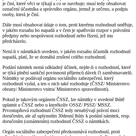
je činí, které věci se týkají a co se navrhuje; musí tedy obsahovat
označení účastníka a správního orgánu, jemuž je určeno, a podpis
osoby, která je činí.
Dále musí obsahovat údaje o tom, proti kterému rozhodnutí směřuje,
v jakém rozsahu ho napadá a v čem je spatřován rozpor s právními
předpisy nebo nesprávnost rozhodnutí nebo řízení, jež mu
předcházelo.
Není-li v námitkách uvedeno, v jakém rozsahu účastník rozhodnutí
napadá, platí, že se domáhá zrušení celého rozhodnutí.
Podání námitek nemá odkladný účinek, nejde-li o rozhodnutí, které
se týká plnění sankční povinnosti příjemců dávek či zaměstnavatelů.
Námitky se podávají orgánu sociálního zabezpečení, který
rozhodnutí vydal, a ten o nich také rozhoduje (ČSSZ/ Ministerstvo
obrany/ Ministerstvo vnitra/ Ministerstvo spravedlnosti).
Pokud je takovým orgánem ČSSZ, lze námitky v uvedené lhůtě
uplatnit u ČSSZ nebo u kterékoliv OSSZ/ PSSZ/ MSSZ.
Prvostupňová rozhodnutí ČSSZ tedy nenabývají právní moci
doručením, ale až uplynutím 30denní lhůty k podání námitek, resp.
doručením (oznámením) rozhodnutí ČSSZ o námitkách.
Orgán sociálního zabezpečení přezkoumává rozhodnutí, proti