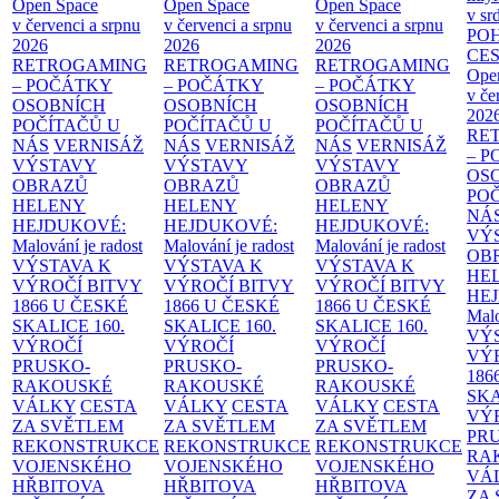
Open Space
Open Space
Open Space
v sr
v červenci a srpnu
v červenci a srpnu
v červenci a srpnu
PO
2026
2026
2026
CE
RETROGAMING
RETROGAMING
RETROGAMING
Ope
– POČÁTKY
– POČÁTKY
– POČÁTKY
v če
OSOBNÍCH
OSOBNÍCH
OSOBNÍCH
202
POČÍTAČŮ U
POČÍTAČŮ U
POČÍTAČŮ U
RE
NÁS
VERNISÁŽ
NÁS
VERNISÁŽ
NÁS
VERNISÁŽ
– 
VÝSTAVY
VÝSTAVY
VÝSTAVY
OS
OBRAZŮ
OBRAZŮ
OBRAZŮ
PO
HELENY
HELENY
HELENY
NÁ
HEJDUKOVÉ:
HEJDUKOVÉ:
HEJDUKOVÉ:
VÝ
Malování je radost
Malování je radost
Malování je radost
OB
VÝSTAVA K
VÝSTAVA K
VÝSTAVA K
HE
VÝROČÍ BITVY
VÝROČÍ BITVY
VÝROČÍ BITVY
HE
1866 U ČESKÉ
1866 U ČESKÉ
1866 U ČESKÉ
Malo
SKALICE
160.
SKALICE
160.
SKALICE
160.
VÝ
VÝROČÍ
VÝROČÍ
VÝROČÍ
VÝ
PRUSKO-
PRUSKO-
PRUSKO-
186
RAKOUSKÉ
RAKOUSKÉ
RAKOUSKÉ
SK
VÁLKY
CESTA
VÁLKY
CESTA
VÁLKY
CESTA
VÝ
ZA SVĚTLEM
ZA SVĚTLEM
ZA SVĚTLEM
PR
REKONSTRUKCE
REKONSTRUKCE
REKONSTRUKCE
RA
VOJENSKÉHO
VOJENSKÉHO
VOJENSKÉHO
VÁ
HŘBITOVA
HŘBITOVA
HŘBITOVA
ZA