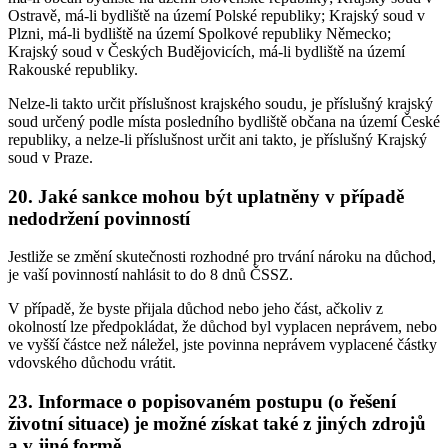
Ostravě, má-li bydliště na území Polské republiky; Krajský soud v
Plzni, má-li bydliště na území Spolkové republiky Německo;
Krajský soud v Českých Budějovicích, má-li bydliště na území
Rakouské republiky.
Nelze-li takto určit příslušnost krajského soudu, je příslušný krajský
soud určený podle místa posledního bydliště občana na území České
republiky, a nelze-li příslušnost určit ani takto, je příslušný Krajský
soud v Praze.
20. Jaké sankce mohou být uplatněny v případě
nedodržení povinností
Jestliže se změní skutečnosti rozhodné pro trvání nároku na důchod,
je vaší povinností nahlásit to do 8 dnů ČSSZ.
V případě, že byste přijala důchod nebo jeho část, ačkoliv z
okolností lze předpokládat, že důchod byl vyplacen neprávem, nebo
ve vyšší částce než náležel, jste povinna neprávem vyplacené částky
vdovského důchodu vrátit.
23. Informace o popisovaném postupu (o řešení
životní situace) je možné získat také z jiných zdrojů
a v jiné formě