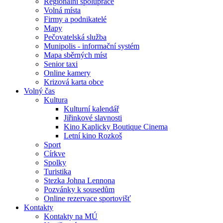
Regionální spolupráce
Volná místa
Firmy a podnikatelé
Mapy
Pečovatelská služba
Munipolis - informační systém
Mapa sběrných míst
Senior taxi
Online kamery
Krizová karta obce
Volný čas
Kultura
Kulturní kalendář
Jiřinkové slavnosti
Kino Kaplicky Boutique Cinema
Letní kino Rozkoš
Sport
Církve
Spolky
Turistika
Stezka Johna Lennona
Pozvánky k sousedům
Online rezervace sportovišť
Kontakty
Kontakty na MÚ