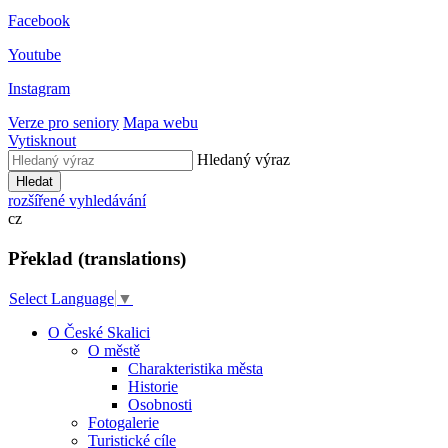
Facebook
Youtube
Instagram
Verze pro seniory
Mapa webu
Vytisknout
Hledaný výraz
Hledat
rozšířené vyhledávání
cz
Překlad (translations)
Select Language
▼
O České Skalici
O městě
Charakteristika města
Historie
Osobnosti
Fotogalerie
Turistické cíle