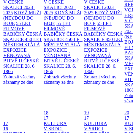
V ČESKÉ
V ČESKÉ
V ČESKÉ
RE
SKALICI 2023–
SKALICI 2023–
SKALICI 2023–
VO
2025
KDYŽ MUŽI
2025
KDYŽ MUŽI
2025
KDYŽ MUŽI
HŘ
(NE)JDOU DO
(NE)JDOU DO
(NE)JDOU DO
V 
BOJE
55 LET
BOJE
55 LET
BOJE
55 LET
SKA
FILMOVÉ
FILMOVÉ
FILMOVÉ
202
BABIČKY
ČESKÁ
BABIČKY
ČESKÁ
BABIČKY
ČESKÁ
(NE
SKALICE 450 LET
SKALICE 450 LET
SKALICE 450 LET
BO
MĚSTEM
STÁLÁ
MĚSTEM
STÁLÁ
MĚSTEM
STÁLÁ
FI
EXPOZICE
EXPOZICE
EXPOZICE
BA
VĚNOVANÁ
VĚNOVANÁ
VĚNOVANÁ
SKA
BITVĚ U ČESKÉ
BITVĚ U ČESKÉ
BITVĚ U ČESKÉ
MĚ
SKALICE 28. 6.
SKALICE 28. 6.
SKALICE 28. 6.
EX
1866
1866
1866
VĚ
Zobrazit všechny
Zobrazit všechny
Zobrazit všechny
BIT
záznamy ze dne
záznamy ze dne
záznamy ze dne
SKA
186
Zobr
zázn
18
19
20
17
17
17
17
KULTURA
KULTURA
KU
16
V SRDCI
V SRDCI
V S