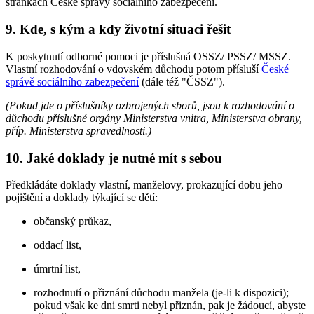
stránkách České správy sociálního zabezpečení.
9. Kde, s kým a kdy životní situaci řešit
K poskytnutí odborné pomoci je příslušná OSSZ/ PSSZ/ MSSZ.
Vlastní rozhodování o vdovském důchodu potom přísluší
České
správě sociálního zabezpečení
(dále též "ČSSZ").
(Pokud jde o příslušníky ozbrojených sborů, jsou k rozhodování o
důchodu příslušné orgány Ministerstva vnitra, Ministerstva obrany,
příp. Ministerstva spravedlnosti.)
10. Jaké doklady je nutné mít s sebou
Předkládáte doklady vlastní, manželovy, prokazující dobu jeho
pojištění a doklady týkající se dětí:
občanský průkaz,
oddací list,
úmrtní list,
rozhodnutí o přiznání důchodu manžela (je-li k dispozici);
pokud však ke dni smrti nebyl přiznán, pak je žádoucí, abyste