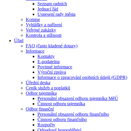
Seznam radních
Jednací řád
Usnesení rady města
Komise
Vyhlášky a nařízení
Veřejné zakázky
Kontrola a stížnosti
Úřad
FAQ (často kladené dotazy)
Informace
Kontakty
E-podatelna
Povinné informace
Výroční zpráva
Informace o zpracování osobních údajů (GDPR)
Úřední deska
Ceník služeb a poplatků
Odbor tajemníka
Personální obsazení odboru tajemníka MěÚ
Činnost odboru tajemníka
Odbor finanční
Personální obsazení odboru finančního
Činnost odboru finančního
Rozpočty
Odpadové hospodářství