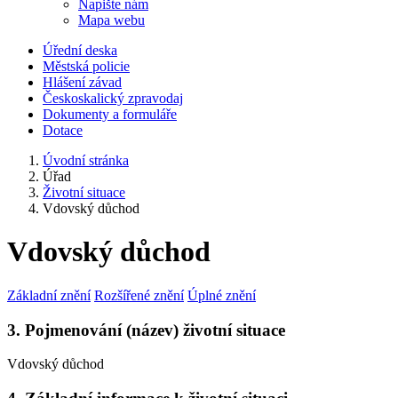
Napište nám
Mapa webu
Úřední deska
Městská policie
Hlášení závad
Českoskalický zpravodaj
Dokumenty a formuláře
Dotace
Úvodní stránka
Úřad
Životní situace
Vdovský důchod
Vdovský důchod
Základní znění
Rozšířené znění
Úplné znění
3. Pojmenování (název) životní situace
Vdovský důchod