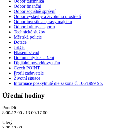
Odbor tajemníka
Odbor finanční
Odbor sociálně správní
Odbor výstavby a životního prostředí
Odbor investic a správy majetku
Odbor kultury a sportu
Technické služby
Městská policie
Dotace
JSDH
Hlášení závad
Dokumenty ke stažení
Digitální povodňový plán
Czech POINT
Profil zadavatele
Životní situace
Informace poskytnuté dle zákona č. 106⁄1999 Sb.
Úřední hodiny
Pondělí
8:00-12.00 / 13.00-17.00
Úterý
8:00-12.00