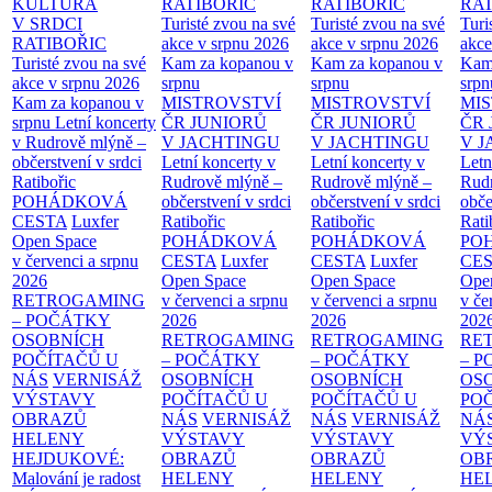
KULTURA
RATIBOŘIC
RATIBOŘIC
RAT
V SRDCI
Turisté zvou na své
Turisté zvou na své
Turi
RATIBOŘIC
akce v srpnu 2026
akce v srpnu 2026
akce
Turisté zvou na své
Kam za kopanou v
Kam za kopanou v
Kam
akce v srpnu 2026
srpnu
srpnu
srpn
Kam za kopanou v
MISTROVSTVÍ
MISTROVSTVÍ
MI
srpnu
Letní koncerty
ČR JUNIORŮ
ČR JUNIORŮ
ČR 
v Rudrově mlýně –
V JACHTINGU
V JACHTINGU
V 
občerstvení v srdci
Letní koncerty v
Letní koncerty v
Letn
Ratibořic
Rudrově mlýně –
Rudrově mlýně –
Rud
POHÁDKOVÁ
občerstvení v srdci
občerstvení v srdci
obče
CESTA
Luxfer
Ratibořic
Ratibořic
Rati
Open Space
POHÁDKOVÁ
POHÁDKOVÁ
PO
v červenci a srpnu
CESTA
Luxfer
CESTA
Luxfer
CE
2026
Open Space
Open Space
Ope
RETROGAMING
v červenci a srpnu
v červenci a srpnu
v če
– POČÁTKY
2026
2026
202
OSOBNÍCH
RETROGAMING
RETROGAMING
RE
POČÍTAČŮ U
– POČÁTKY
– POČÁTKY
– 
NÁS
VERNISÁŽ
OSOBNÍCH
OSOBNÍCH
OS
VÝSTAVY
POČÍTAČŮ U
POČÍTAČŮ U
PO
OBRAZŮ
NÁS
VERNISÁŽ
NÁS
VERNISÁŽ
NÁ
HELENY
VÝSTAVY
VÝSTAVY
VÝ
HEJDUKOVÉ:
OBRAZŮ
OBRAZŮ
OB
Malování je radost
HELENY
HELENY
HE