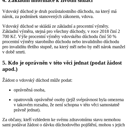
4. Základní informace k životní situaci
Vdovský důchod je druh pozůstalostního důchodu, na který má
nárok, za podmínek stanovených zákonem, vdova.
Vdovský důchod se skládá ze základní a procentní výměry.
Základní výměra, stejná pro všechny důchody, v roce 2018 činí 2
700 Kč. Výše procentní výměry vdovského důchodu činí 50 %
procentní výměry starobního důchodu nebo invalidního důchodu
pro invaliditu třetího stupně, na který měl nebo by měl nárok manžel
v době smrti.
5. Kdo je oprávněn v této věci jednat (podat žádost
apod.)
Žádost o vdovský důchod může podat:
oprávněná osoba,
opatrovník oprávněné osoby (jejíž svéprávnost byla omezena
v takovém rozsahu, že není schopna v této věci samostatně
právně jednat).
Za občany, kteří vzhledem ke svému zdravotnímu stavu nemohou
sami podávat žádost o dávku důchodového pojištění, mohou s jejich