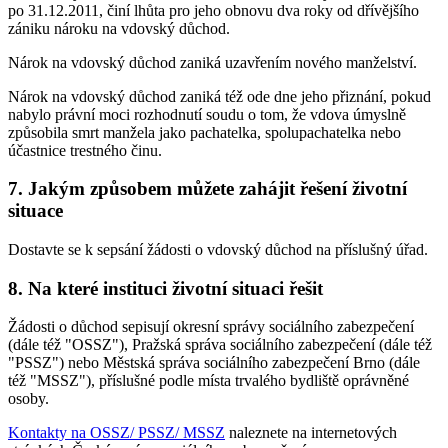
po 31.12.2011, činí lhůta pro jeho obnovu dva roky od dřívějšího
zániku nároku na vdovský důchod.
Nárok na vdovský důchod zaniká uzavřením nového manželství.
Nárok na vdovský důchod zaniká též ode dne jeho přiznání, pokud
nabylo právní moci rozhodnutí soudu o tom, že vdova úmyslně
způsobila smrt manžela jako pachatelka, spolupachatelka nebo
účastnice trestného činu.
7. Jakým způsobem můžete zahájit řešení životní
situace
Dostavte se k sepsání žádosti o vdovský důchod na příslušný úřad.
8. Na které instituci životní situaci řešit
Žádosti o důchod sepisují okresní správy sociálního zabezpečení
(dále též "OSSZ"), Pražská správa sociálního zabezpečení (dále též
"PSSZ") nebo Městská správa sociálního zabezpečení Brno (dále
též "MSSZ"), příslušné podle místa trvalého bydliště oprávněné
osoby.
Kontakty na OSSZ/ PSSZ/ MSSZ
naleznete na internetových