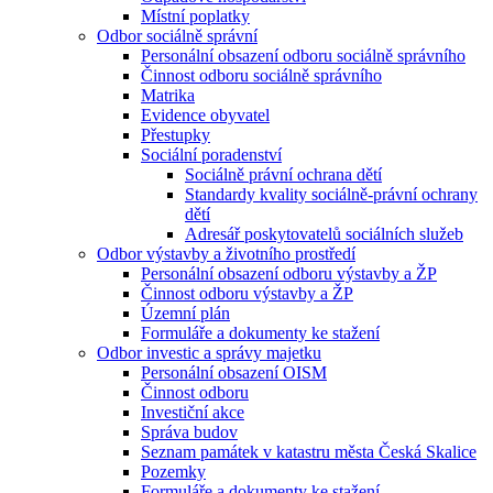
Místní poplatky
Odbor sociálně správní
Personální obsazení odboru sociálně správního
Činnost odboru sociálně správního
Matrika
Evidence obyvatel
Přestupky
Sociální poradenství
Sociálně právní ochrana dětí
Standardy kvality sociálně-právní ochrany
dětí
Adresář poskytovatelů sociálních služeb
Odbor výstavby a životního prostředí
Personální obsazení odboru výstavby a ŽP
Činnost odboru výstavby a ŽP
Územní plán
Formuláře a dokumenty ke stažení
Odbor investic a správy majetku
Personální obsazení OISM
Činnost odboru
Investiční akce
Správa budov
Seznam památek v katastru města Česká Skalice
Pozemky
Formuláře a dokumenty ke stažení