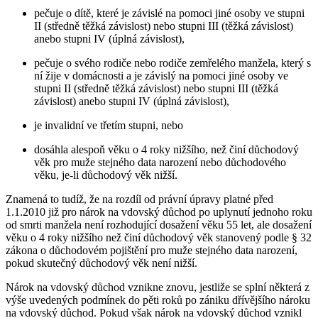
pečuje o dítě, které je závislé na pomoci jiné osoby ve stupni
II (středně těžká závislost) nebo stupni III (těžká závislost)
anebo stupni IV (úplná závislost),
pečuje o svého rodiče nebo rodiče zemřelého manžela, který s
ní žije v domácnosti a je závislý na pomoci jiné osoby ve
stupni II (středně těžká závislost) nebo stupni III (těžká
závislost) anebo stupni IV (úplná závislost),
je invalidní ve třetím stupni, nebo
dosáhla alespoň věku o 4 roky nižšího, než činí důchodový
věk pro muže stejného data narození nebo důchodového
věku, je-li důchodový věk nižší.
Znamená to tudíž, že na rozdíl od právní úpravy platné před
1.1.2010 již pro nárok na vdovský důchod po uplynutí jednoho roku
od smrti manžela není rozhodující dosažení věku 55 let, ale dosažení
věku o 4 roky nižšího než činí důchodový věk stanovený podle § 32
zákona o důchodovém pojištění pro muže stejného data narození,
pokud skutečný důchodový věk není nižší.
Nárok na vdovský důchod vznikne znovu, jestliže se splní některá z
výše uvedených podmínek do pěti roků po zániku dřívějšího nároku
na vdovský důchod. Pokud však nárok na vdovský důchod vznikl