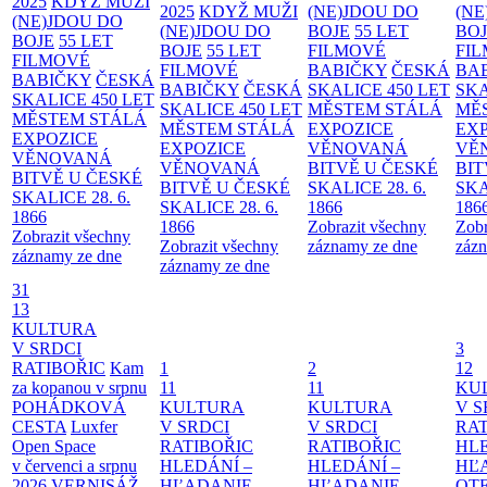
2025
KDYŽ MUŽI
2025
KDYŽ MUŽI
(NE)JDOU DO
(NE
(NE)JDOU DO
(NE)JDOU DO
BOJE
55 LET
BO
BOJE
55 LET
BOJE
55 LET
FILMOVÉ
FI
FILMOVÉ
FILMOVÉ
BABIČKY
ČESKÁ
BA
BABIČKY
ČESKÁ
BABIČKY
ČESKÁ
SKALICE 450 LET
SKA
SKALICE 450 LET
SKALICE 450 LET
MĚSTEM
STÁLÁ
MĚ
MĚSTEM
STÁLÁ
MĚSTEM
STÁLÁ
EXPOZICE
EX
EXPOZICE
EXPOZICE
VĚNOVANÁ
VĚ
VĚNOVANÁ
VĚNOVANÁ
BITVĚ U ČESKÉ
BIT
BITVĚ U ČESKÉ
BITVĚ U ČESKÉ
SKALICE 28. 6.
SKA
SKALICE 28. 6.
SKALICE 28. 6.
1866
186
1866
1866
Zobrazit všechny
Zobr
Zobrazit všechny
Zobrazit všechny
záznamy ze dne
zázn
záznamy ze dne
záznamy ze dne
31
13
KULTURA
V SRDCI
3
RATIBOŘIC
Kam
1
2
12
za kopanou v srpnu
11
11
KU
POHÁDKOVÁ
KULTURA
KULTURA
V S
CESTA
Luxfer
V SRDCI
V SRDCI
RAT
Open Space
RATIBOŘIC
RATIBOŘIC
HLE
v červenci a srpnu
HLEDÁNÍ –
HLEDÁNÍ –
HĽ
2026
VERNISÁŽ
HĽADANIE
HĽADANIE
OT