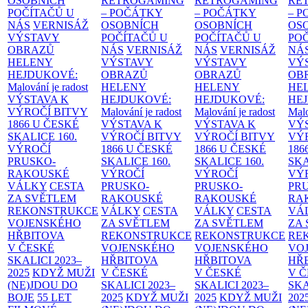
OSOBNÍCH
RETROGAMING
RETROGAMING
RE
POČÍTAČŮ U
– POČÁTKY
– POČÁTKY
– 
NÁS
VERNISÁŽ
OSOBNÍCH
OSOBNÍCH
OS
VÝSTAVY
POČÍTAČŮ U
POČÍTAČŮ U
PO
OBRAZŮ
NÁS
VERNISÁŽ
NÁS
VERNISÁŽ
NÁ
HELENY
VÝSTAVY
VÝSTAVY
VÝ
HEJDUKOVÉ:
OBRAZŮ
OBRAZŮ
OB
Malování je radost
HELENY
HELENY
HE
VÝSTAVA K
HEJDUKOVÉ:
HEJDUKOVÉ:
HE
VÝROČÍ BITVY
Malování je radost
Malování je radost
Malo
1866 U ČESKÉ
VÝSTAVA K
VÝSTAVA K
VÝ
SKALICE
160.
VÝROČÍ BITVY
VÝROČÍ BITVY
VÝ
VÝROČÍ
1866 U ČESKÉ
1866 U ČESKÉ
186
PRUSKO-
SKALICE
160.
SKALICE
160.
SK
RAKOUSKÉ
VÝROČÍ
VÝROČÍ
VÝ
VÁLKY
CESTA
PRUSKO-
PRUSKO-
PR
ZA SVĚTLEM
RAKOUSKÉ
RAKOUSKÉ
RA
REKONSTRUKCE
VÁLKY
CESTA
VÁLKY
CESTA
VÁ
VOJENSKÉHO
ZA SVĚTLEM
ZA SVĚTLEM
ZA
HŘBITOVA
REKONSTRUKCE
REKONSTRUKCE
RE
V ČESKÉ
VOJENSKÉHO
VOJENSKÉHO
VO
SKALICI 2023–
HŘBITOVA
HŘBITOVA
HŘ
2025
KDYŽ MUŽI
V ČESKÉ
V ČESKÉ
V 
(NE)JDOU DO
SKALICI 2023–
SKALICI 2023–
SKA
BOJE
55 LET
2025
KDYŽ MUŽI
2025
KDYŽ MUŽI
202