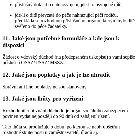
příslušný doklad o datu osvojení, jde-li o osvojené dítě,
jde-li o dítě převzaté do péče nahrazující péči rodičů,
předkládá se rozhodnutí příslušného orgánu, kterým bylo dítě
svěřeno do péče žadatelky.
11. Jaké jsou potřebné formuláře a kde jsou k
dispozici
Žádost o vdovský důchod (na předepsaném tiskopisu) s vámi sepíše
příslušná OSSZ/ PSSZ/ MSSZ.
12. Jaké jsou poplatky a jak je lze uhradit
Správní ani jiné poplatky nejsou stanoveny.
13. Jaké jsou lhůty pro vyřízení
Rozhodnutí o přiznání důchodu je orgán sociálního zabezpečení
povinen vydat nejpozději do 90 dnů od zahájení řízení.
Tato lhůta se prodlužuje o dobu, po kterou se např. došetřují
rozhodné skutečnosti u zaměstnavatelů, úřadů aj.