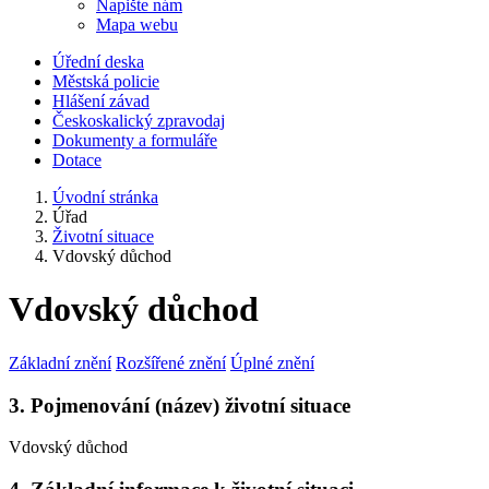
Napište nám
Mapa webu
Úřední deska
Městská policie
Hlášení závad
Českoskalický zpravodaj
Dokumenty a formuláře
Dotace
Úvodní stránka
Úřad
Životní situace
Vdovský důchod
Vdovský důchod
Základní znění
Rozšířené znění
Úplné znění
3. Pojmenování (název) životní situace
Vdovský důchod