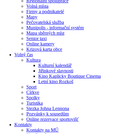
Regionální spolupráce
Volná místa
Firmy a podnikatelé
Mapy
Pečovatelská služba
Munipolis - informační systém
Mapa sběrných míst
Senior taxi
Online kamery
Krizová karta obce
Volný čas
Kultura
Kulturní kalendář
Jiřinkové slavnosti
Kino Kaplicky Boutique Cinema
Letní kino Rozkoš
Sport
Církve
Spolky
Turistika
Stezka Johna Lennona
Pozvánky k sousedům
Online rezervace sportovišť
Kontakty
Kontakty na MÚ