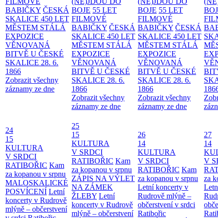
FILMOVÉ
(NE)JDOU DO
(NE)JDOU DO
(NE
BABIČKY
ČESKÁ
BOJE
55 LET
BOJE
55 LET
BO
SKALICE 450 LET
FILMOVÉ
FILMOVÉ
FI
MĚSTEM
STÁLÁ
BABIČKY
ČESKÁ
BABIČKY
ČESKÁ
BA
EXPOZICE
SKALICE 450 LET
SKALICE 450 LET
SKA
VĚNOVANÁ
MĚSTEM
STÁLÁ
MĚSTEM
STÁLÁ
MĚ
BITVĚ U ČESKÉ
EXPOZICE
EXPOZICE
EX
SKALICE 28. 6.
VĚNOVANÁ
VĚNOVANÁ
VĚ
1866
BITVĚ U ČESKÉ
BITVĚ U ČESKÉ
BIT
Zobrazit všechny
SKALICE 28. 6.
SKALICE 28. 6.
SKA
záznamy ze dne
1866
1866
186
Zobrazit všechny
Zobrazit všechny
Zobr
záznamy ze dne
záznamy ze dne
zázn
25
24
15
26
27
15
KULTURA
14
14
KULTURA
V SRDCI
KULTURA
KU
V SRDCI
RATIBOŘIC
Kam
V SRDCI
V S
RATIBOŘIC
Kam
za kopanou v srpnu
RATIBOŘIC
Kam
RAT
za kopanou v srpnu
ZÁPIS NA VÝLET
za kopanou v srpnu
za k
MALOSKALICKÉ
NA ZÁMEK
Letní koncerty v
Letn
POSVÍCENÍ
Letní
ŽLEBY
Letní
Rudrově mlýně –
Rud
koncerty v Rudrově
koncerty v Rudrově
občerstvení v srdci
obče
mlýně – občerstvení
mlýně – občerstvení
Ratibořic
Rati
v srdci Ratibořic