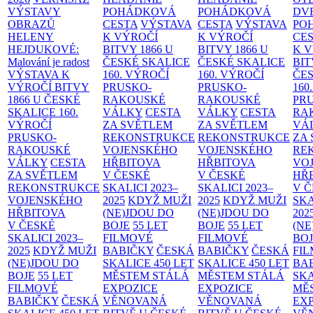
VÝSTAVY
POHÁDKOVÁ
POHÁDKOVÁ
DV
OBRAZŮ
CESTA
VÝSTAVA
CESTA
VÝSTAVA
PO
HELENY
K VÝROČÍ
K VÝROČÍ
CE
HEJDUKOVÉ:
BITVY 1866 U
BITVY 1866 U
K 
Malování je radost
ČESKÉ SKALICE
ČESKÉ SKALICE
BIT
VÝSTAVA K
160. VÝROČÍ
160. VÝROČÍ
ČES
VÝROČÍ BITVY
PRUSKO-
PRUSKO-
160
1866 U ČESKÉ
RAKOUSKÉ
RAKOUSKÉ
PR
SKALICE
160.
VÁLKY
CESTA
VÁLKY
CESTA
RA
VÝROČÍ
ZA SVĚTLEM
ZA SVĚTLEM
VÁ
PRUSKO-
REKONSTRUKCE
REKONSTRUKCE
ZA
RAKOUSKÉ
VOJENSKÉHO
VOJENSKÉHO
RE
VÁLKY
CESTA
HŘBITOVA
HŘBITOVA
VO
ZA SVĚTLEM
V ČESKÉ
V ČESKÉ
HŘ
REKONSTRUKCE
SKALICI 2023–
SKALICI 2023–
V 
VOJENSKÉHO
2025
KDYŽ MUŽI
2025
KDYŽ MUŽI
SKA
HŘBITOVA
(NE)JDOU DO
(NE)JDOU DO
202
V ČESKÉ
BOJE
55 LET
BOJE
55 LET
(NE
SKALICI 2023–
FILMOVÉ
FILMOVÉ
BO
2025
KDYŽ MUŽI
BABIČKY
ČESKÁ
BABIČKY
ČESKÁ
FI
(NE)JDOU DO
SKALICE 450 LET
SKALICE 450 LET
BA
BOJE
55 LET
MĚSTEM
STÁLÁ
MĚSTEM
STÁLÁ
SKA
FILMOVÉ
EXPOZICE
EXPOZICE
MĚ
BABIČKY
ČESKÁ
VĚNOVANÁ
VĚNOVANÁ
EX