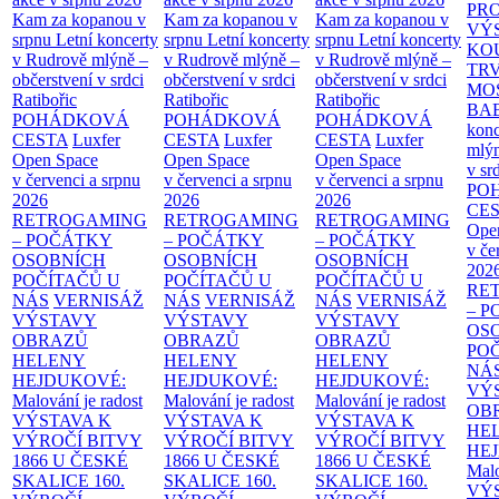
PR
Kam za kopanou v
Kam za kopanou v
Kam za kopanou v
VÝ
srpnu
Letní koncerty
srpnu
Letní koncerty
srpnu
Letní koncerty
KO
v Rudrově mlýně –
v Rudrově mlýně –
v Rudrově mlýně –
TR
občerstvení v srdci
občerstvení v srdci
občerstvení v srdci
MO
Ratibořic
Ratibořic
Ratibořic
BA
POHÁDKOVÁ
POHÁDKOVÁ
POHÁDKOVÁ
konc
CESTA
Luxfer
CESTA
Luxfer
CESTA
Luxfer
mlýn
Open Space
Open Space
Open Space
v sr
v červenci a srpnu
v červenci a srpnu
v červenci a srpnu
PO
2026
2026
2026
CE
RETROGAMING
RETROGAMING
RETROGAMING
Ope
– POČÁTKY
– POČÁTKY
– POČÁTKY
v če
OSOBNÍCH
OSOBNÍCH
OSOBNÍCH
202
POČÍTAČŮ U
POČÍTAČŮ U
POČÍTAČŮ U
RE
NÁS
VERNISÁŽ
NÁS
VERNISÁŽ
NÁS
VERNISÁŽ
– 
VÝSTAVY
VÝSTAVY
VÝSTAVY
OS
OBRAZŮ
OBRAZŮ
OBRAZŮ
PO
HELENY
HELENY
HELENY
NÁ
HEJDUKOVÉ:
HEJDUKOVÉ:
HEJDUKOVÉ:
VÝ
Malování je radost
Malování je radost
Malování je radost
OB
VÝSTAVA K
VÝSTAVA K
VÝSTAVA K
HE
VÝROČÍ BITVY
VÝROČÍ BITVY
VÝROČÍ BITVY
HE
1866 U ČESKÉ
1866 U ČESKÉ
1866 U ČESKÉ
Malo
SKALICE
160.
SKALICE
160.
SKALICE
160.
VÝ