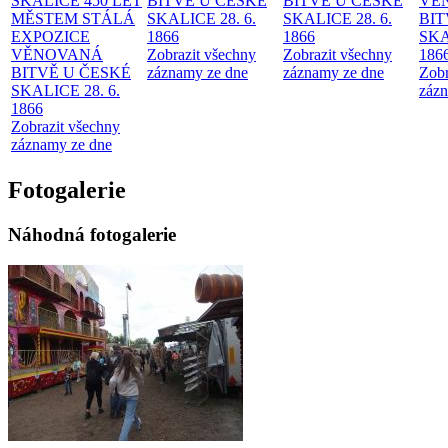
SKALICE 450 LET
BITVĚ U ČESKÉ
BITVĚ U ČESKÉ
VĚ
MĚSTEM
STÁLÁ
SKALICE 28. 6.
SKALICE 28. 6.
BIT
EXPOZICE
1866
1866
SKA
VĚNOVANÁ
Zobrazit všechny
Zobrazit všechny
186
BITVĚ U ČESKÉ
záznamy ze dne
záznamy ze dne
Zobr
SKALICE 28. 6.
zázn
1866
Zobrazit všechny
záznamy ze dne
Fotogalerie
Náhodná fotogalerie