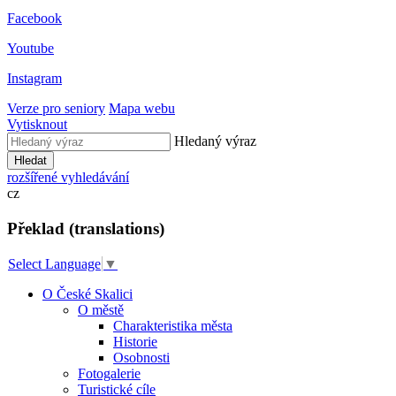
Facebook
Youtube
Instagram
Verze pro seniory
Mapa webu
Vytisknout
Hledaný výraz
Hledat
rozšířené vyhledávání
cz
Překlad (translations)
Select Language
▼
O České Skalici
O městě
Charakteristika města
Historie
Osobnosti
Fotogalerie
Turistické cíle