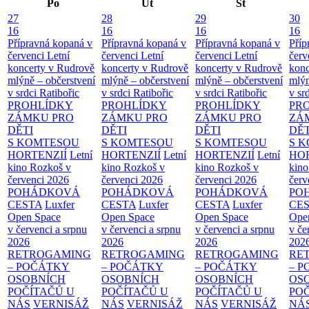
Po
Út
St
27
28
29
30
16
16
16
16
Přípravná kopaná v
Přípravná kopaná v
Přípravná kopaná v
Příp
červenci
Letní
červenci
Letní
červenci
Letní
červ
koncerty v Rudrově
koncerty v Rudrově
koncerty v Rudrově
konc
mlýně – občerstvení
mlýně – občerstvení
mlýně – občerstvení
mlýn
v srdci Ratibořic
v srdci Ratibořic
v srdci Ratibořic
v sr
PROHLÍDKY
PROHLÍDKY
PROHLÍDKY
PR
ZÁMKU PRO
ZÁMKU PRO
ZÁMKU PRO
ZÁ
DĚTI
DĚTI
DĚTI
DĚT
S KOMTESOU
S KOMTESOU
S KOMTESOU
S 
HORTENZIÍ
Letní
HORTENZIÍ
Letní
HORTENZIÍ
Letní
HOR
kino Rozkoš v
kino Rozkoš v
kino Rozkoš v
kino
červenci 2026
červenci 2026
červenci 2026
červ
POHÁDKOVÁ
POHÁDKOVÁ
POHÁDKOVÁ
PO
CESTA
Luxfer
CESTA
Luxfer
CESTA
Luxfer
CE
Open Space
Open Space
Open Space
Ope
v červenci a srpnu
v červenci a srpnu
v červenci a srpnu
v če
2026
2026
2026
202
RETROGAMING
RETROGAMING
RETROGAMING
RE
– POČÁTKY
– POČÁTKY
– POČÁTKY
– 
OSOBNÍCH
OSOBNÍCH
OSOBNÍCH
OS
POČÍTAČŮ U
POČÍTAČŮ U
POČÍTAČŮ U
PO
NÁS
VERNISÁŽ
NÁS
VERNISÁŽ
NÁS
VERNISÁŽ
NÁ