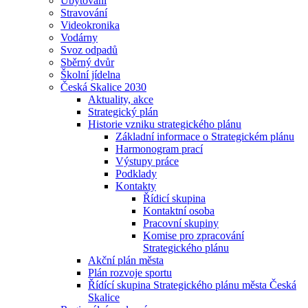
Ubytování
Stravování
Videokronika
Vodárny
Svoz odpadů
Sběrný dvůr
Školní jídelna
Česká Skalice 2030
Aktuality, akce
Strategický plán
Historie vzniku strategického plánu
Základní informace o Strategickém plánu
Harmonogram prací
Výstupy práce
Podklady
Kontakty
Řídicí skupina
Kontaktní osoba
Pracovní skupiny
Komise pro zpracování
Strategického plánu
Akční plán města
Plán rozvoje sportu
Řídící skupina Strategického plánu města Česká
Skalice