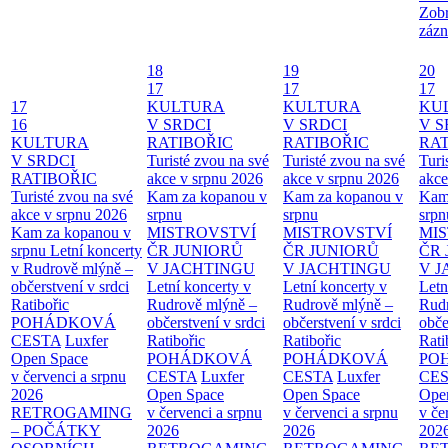
Zobr
zázn
18
19
20
17
17
17
17
KULTURA
KULTURA
KU
16
V SRDCI
V SRDCI
V S
KULTURA
RATIBOŘIC
RATIBOŘIC
RAT
V SRDCI
Turisté zvou na své
Turisté zvou na své
Turi
RATIBOŘIC
akce v srpnu 2026
akce v srpnu 2026
akce
Turisté zvou na své
Kam za kopanou v
Kam za kopanou v
Kam
akce v srpnu 2026
srpnu
srpnu
srpn
Kam za kopanou v
MISTROVSTVÍ
MISTROVSTVÍ
MI
srpnu
Letní koncerty
ČR JUNIORŮ
ČR JUNIORŮ
ČR 
v Rudrově mlýně –
V JACHTINGU
V JACHTINGU
V 
občerstvení v srdci
Letní koncerty v
Letní koncerty v
Letn
Ratibořic
Rudrově mlýně –
Rudrově mlýně –
Rud
POHÁDKOVÁ
občerstvení v srdci
občerstvení v srdci
obče
CESTA
Luxfer
Ratibořic
Ratibořic
Rati
Open Space
POHÁDKOVÁ
POHÁDKOVÁ
PO
v červenci a srpnu
CESTA
Luxfer
CESTA
Luxfer
CE
2026
Open Space
Open Space
Ope
RETROGAMING
v červenci a srpnu
v červenci a srpnu
v če
– POČÁTKY
2026
2026
202