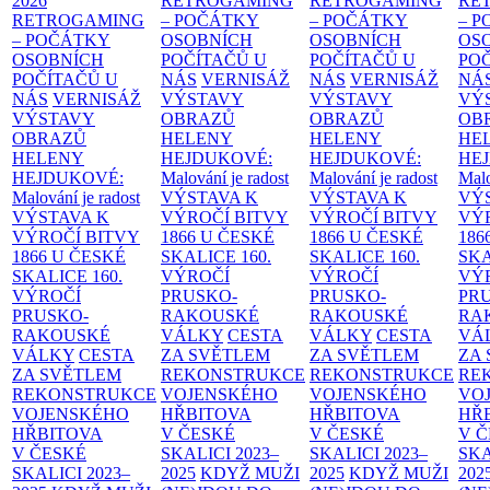
2026
RETROGAMING
RETROGAMING
RE
RETROGAMING
– POČÁTKY
– POČÁTKY
– 
– POČÁTKY
OSOBNÍCH
OSOBNÍCH
OS
OSOBNÍCH
POČÍTAČŮ U
POČÍTAČŮ U
PO
POČÍTAČŮ U
NÁS
VERNISÁŽ
NÁS
VERNISÁŽ
NÁ
NÁS
VERNISÁŽ
VÝSTAVY
VÝSTAVY
VÝ
VÝSTAVY
OBRAZŮ
OBRAZŮ
OB
OBRAZŮ
HELENY
HELENY
HE
HELENY
HEJDUKOVÉ:
HEJDUKOVÉ:
HE
HEJDUKOVÉ:
Malování je radost
Malování je radost
Malo
Malování je radost
VÝSTAVA K
VÝSTAVA K
VÝ
VÝSTAVA K
VÝROČÍ BITVY
VÝROČÍ BITVY
VÝ
VÝROČÍ BITVY
1866 U ČESKÉ
1866 U ČESKÉ
186
1866 U ČESKÉ
SKALICE
160.
SKALICE
160.
SK
SKALICE
160.
VÝROČÍ
VÝROČÍ
VÝ
VÝROČÍ
PRUSKO-
PRUSKO-
PR
PRUSKO-
RAKOUSKÉ
RAKOUSKÉ
RA
RAKOUSKÉ
VÁLKY
CESTA
VÁLKY
CESTA
VÁ
VÁLKY
CESTA
ZA SVĚTLEM
ZA SVĚTLEM
ZA
ZA SVĚTLEM
REKONSTRUKCE
REKONSTRUKCE
RE
REKONSTRUKCE
VOJENSKÉHO
VOJENSKÉHO
VO
VOJENSKÉHO
HŘBITOVA
HŘBITOVA
HŘ
HŘBITOVA
V ČESKÉ
V ČESKÉ
V 
V ČESKÉ
SKALICI 2023–
SKALICI 2023–
SKA
SKALICI 2023–
2025
KDYŽ MUŽI
2025
KDYŽ MUŽI
202