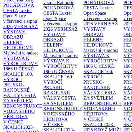
v srdci Ratibořic
POHÁDKOVÁ
PO
POHÁDKOVÁ
POHÁDKOVÁ
CESTA
Luxfer
CE
CESTA
Luxfer
CESTA
Luxfer
Open Space
Ope
Open Space
Open Space
v červenci a srpnu
v če
v červenci a srpnu
v červenci a srpnu
2026
VERNISÁŽ
202
2026
VERNISÁŽ
2026
VERNISÁŽ
VÝSTAVY
VÝ
VÝSTAVY
VÝSTAVY
OBRAZŮ
OB
OBRAZŮ
OBRAZŮ
HELENY
HE
HELENY
HELENY
HEJDUKOVÉ:
HE
HEJDUKOVÉ:
HEJDUKOVÉ:
Malování je radost
Malo
Malování je radost
Malování je radost
VÝSTAVA K
VÝ
VÝSTAVA K
VÝSTAVA K
VÝROČÍ BITVY
VÝ
VÝROČÍ BITVY
VÝROČÍ BITVY
1866 U ČESKÉ
186
1866 U ČESKÉ
1866 U ČESKÉ
SKALICE
160.
SK
SKALICE
160.
SKALICE
160.
VÝROČÍ
VÝ
VÝROČÍ
VÝROČÍ
PRUSKO-
PR
PRUSKO-
PRUSKO-
RAKOUSKÉ
RA
RAKOUSKÉ
RAKOUSKÉ
VÁLKY
CESTA
VÁ
VÁLKY
CESTA
VÁLKY
CESTA
ZA SVĚTLEM
ZA
ZA SVĚTLEM
ZA SVĚTLEM
REKONSTRUKCE
RE
REKONSTRUKCE
REKONSTRUKCE
VOJENSKÉHO
VO
VOJENSKÉHO
VOJENSKÉHO
HŘBITOVA
HŘ
HŘBITOVA
HŘBITOVA
V ČESKÉ
V 
V ČESKÉ
V ČESKÉ
SKALICI 2023–
SKA
SKALICI 2023–
SKALICI 2023–
2025
KDYŽ MUŽI
202