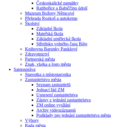
Českoskalické památky
Ratibořice a Babiččino údolí
Muzeum Boženy Němcové
Přehrada Rozkoš a autokemp
Školství
Základní škola
Mateřská škola
Základní umělecká škola
Středisko volného času Bájo
Knihovna Barunky Panklové
Zdravotnictví
Partnerská města
Znak, vlajka a logo města
Samospráva
Starostka a místostarostka
Zastupitelstvo města
Seznam zastupitelů
Jednací řád ZM
Usnesení zastupitelstva
Zápisy z jednání zastupitelstva
ZM online vysílání
Archiv videozáznamů
Podklady pro jednání zastupitelstva města
Výbory
Rada města