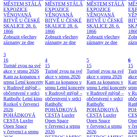
MĚSTEM
STÁLÁ
MĚSTEM
STÁLÁ
MĚSTEM
STÁLÁ
MĚ
EXPOZICE
EXPOZICE
EXPOZICE
EX
VĚNOVANÁ
VĚNOVANÁ
VĚNOVANÁ
VĚ
BITVĚ U ČESKÉ
BITVĚ U ČESKÉ
BITVĚ U ČESKÉ
BIT
SKALICE 28. 6.
SKALICE 28. 6.
SKALICE 28. 6.
SKA
1866
1866
1866
186
Zobrazit všechny
Zobrazit všechny
Zobrazit všechny
Zobr
záznamy ze dne
záznamy ze dne
záznamy ze dne
zázn
3
16
4
5
6
Turisté zvou na své
15
15
15
akce v srpnu 2026
Turisté zvou na své
Turisté zvou na své
Turi
Kam za kopanou v
akce v srpnu 2026
akce v srpnu 2026
akce
srpnu
Letní koncerty
Kam za kopanou v
Kam za kopanou v
Kam
v Rudrově mlýně –
srpnu
Letní koncerty
srpnu
Letní koncerty
srp
občerstvení v srdci
v Rudrově mlýně –
v Rudrově mlýně –
v Ru
Ratibořic
Letní kino
občerstvení v srdci
občerstvení v srdci
obče
Rozkoš v červenci
Ratibořic
Ratibořic
Rati
2026
POHÁDKOVÁ
POHÁDKOVÁ
PO
POHÁDKOVÁ
CESTA
Luxfer
CESTA
Luxfer
CE
CESTA
Luxfer
Open Space
Open Space
Ope
Open Space
v červenci a srpnu
v červenci a srpnu
v če
v červenci a srpnu
2026
2026
202