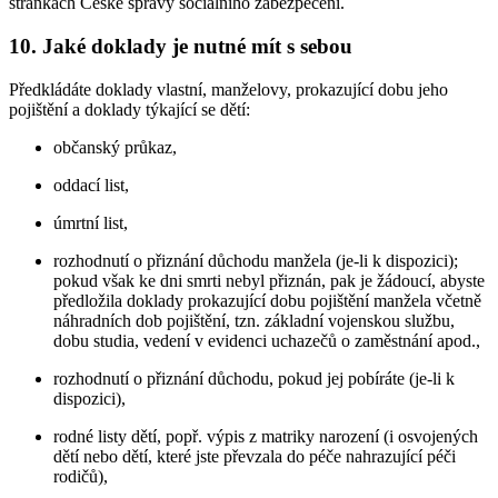
stránkách České správy sociálního zabezpečení.
10. Jaké doklady je nutné mít s sebou
Předkládáte doklady vlastní, manželovy, prokazující dobu jeho
pojištění a doklady týkající se dětí:
občanský průkaz,
oddací list,
úmrtní list,
rozhodnutí o přiznání důchodu manžela (je-li k dispozici);
pokud však ke dni smrti nebyl přiznán, pak je žádoucí, abyste
předložila doklady prokazující dobu pojištění manžela včetně
náhradních dob pojištění, tzn. základní vojenskou službu,
dobu studia, vedení v evidenci uchazečů o zaměstnání apod.,
rozhodnutí o přiznání důchodu, pokud jej pobíráte (je-li k
dispozici),
rodné listy dětí, popř. výpis z matriky narození (i osvojených
dětí nebo dětí, které jste převzala do péče nahrazující péči
rodičů),