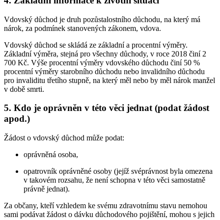
4. Základní informace k životní situaci
Vdovský důchod je druh pozůstalostního důchodu, na který má
nárok, za podmínek stanovených zákonem, vdova.
Vdovský důchod se skládá ze základní a procentní výměry.
Základní výměra, stejná pro všechny důchody, v roce 2018 činí 2
700 Kč. Výše procentní výměry vdovského důchodu činí 50 %
procentní výměry starobního důchodu nebo invalidního důchodu
pro invaliditu třetího stupně, na který měl nebo by měl nárok manžel
v době smrti.
5. Kdo je oprávněn v této věci jednat (podat žádost
apod.)
Žádost o vdovský důchod může podat:
oprávněná osoba,
opatrovník oprávněné osoby (jejíž svéprávnost byla omezena
v takovém rozsahu, že není schopna v této věci samostatně
právně jednat).
Za občany, kteří vzhledem ke svému zdravotnímu stavu nemohou
sami podávat žádost o dávku důchodového pojištění, mohou s jejich