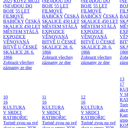
2025
KDYŽ MUŽI
(NE)JDOU DO
(NE)JDOU DO
(NE
(NE)JDOU DO
BOJE
55 LET
BOJE
55 LET
BO
BOJE
55 LET
FILMOVÉ
FILMOVÉ
FI
FILMOVÉ
BABIČKY
ČESKÁ
BABIČKY
ČESKÁ
BA
BABIČKY
ČESKÁ
SKALICE 450 LET
SKALICE 450 LET
SKA
SKALICE 450 LET
MĚSTEM
STÁLÁ
MĚSTEM
STÁLÁ
MĚ
MĚSTEM
STÁLÁ
EXPOZICE
EXPOZICE
EX
EXPOZICE
VĚNOVANÁ
VĚNOVANÁ
VĚ
VĚNOVANÁ
BITVĚ U ČESKÉ
BITVĚ U ČESKÉ
BIT
BITVĚ U ČESKÉ
SKALICE 28. 6.
SKALICE 28. 6.
SKA
SKALICE 28. 6.
1866
1866
186
1866
Zobrazit všechny
Zobrazit všechny
Zobr
Zobrazit všechny
záznamy ze dne
záznamy ze dne
zázn
záznamy ze dne
13
17
KU
V S
10
11
12
RAT
16
16
16
Turi
KULTURA
KULTURA
KULTURA
akce
V SRDCI
V SRDCI
V SRDCI
Kam
RATIBOŘIC
RATIBOŘIC
RATIBOŘIC
srpn
Turisté zvou na své
Turisté zvou na své
Turisté zvou na své
KO
akce v srpnu 2026
akce v srpnu 2026
akce v srpnu 2026