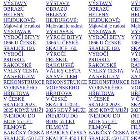
VÝSTAVY
VÝSTAVY
VÝSTAVY
VÝ
OBRAZŮ
OBRAZŮ
OBRAZŮ
OB
HELENY
HELENY
HELENY
HE
HEJDUKOVÉ:
HEJDUKOVÉ:
HEJDUKOVÉ:
HE
Malování je radost
Malování je radost
Malování je radost
Malo
VÝSTAVA K
VÝSTAVA K
VÝSTAVA K
VÝ
VÝROČÍ BITVY
VÝROČÍ BITVY
VÝROČÍ BITVY
VÝ
1866 U ČESKÉ
1866 U ČESKÉ
1866 U ČESKÉ
186
SKALICE
160.
SKALICE
160.
SKALICE
160.
SK
VÝROČÍ
VÝROČÍ
VÝROČÍ
VÝ
PRUSKO-
PRUSKO-
PRUSKO-
PR
RAKOUSKÉ
RAKOUSKÉ
RAKOUSKÉ
RA
VÁLKY
CESTA
VÁLKY
CESTA
VÁLKY
CESTA
VÁ
ZA SVĚTLEM
ZA SVĚTLEM
ZA SVĚTLEM
ZA
REKONSTRUKCE
REKONSTRUKCE
REKONSTRUKCE
RE
VOJENSKÉHO
VOJENSKÉHO
VOJENSKÉHO
VO
HŘBITOVA
HŘBITOVA
HŘBITOVA
HŘ
V ČESKÉ
V ČESKÉ
V ČESKÉ
V 
SKALICI 2023–
SKALICI 2023–
SKALICI 2023–
SKA
2025
KDYŽ MUŽI
2025
KDYŽ MUŽI
2025
KDYŽ MUŽI
202
(NE)JDOU DO
(NE)JDOU DO
(NE)JDOU DO
(NE
BOJE
55 LET
BOJE
55 LET
BOJE
55 LET
BO
FILMOVÉ
FILMOVÉ
FILMOVÉ
FI
BABIČKY
ČESKÁ
BABIČKY
ČESKÁ
BABIČKY
ČESKÁ
BA
SKALICE 450 LET
SKALICE 450 LET
SKALICE 450 LET
SKA