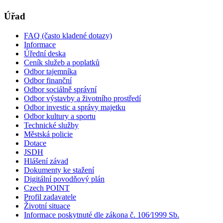
Úřad
FAQ (často kladené dotazy)
Informace
Úřední deska
Ceník služeb a poplatků
Odbor tajemníka
Odbor finanční
Odbor sociálně správní
Odbor výstavby a životního prostředí
Odbor investic a správy majetku
Odbor kultury a sportu
Technické služby
Městská policie
Dotace
JSDH
Hlášení závad
Dokumenty ke stažení
Digitální povodňový plán
Czech POINT
Profil zadavatele
Životní situace
Informace poskytnuté dle zákona č. 106⁄1999 Sb.