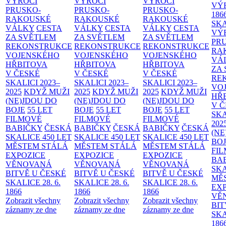
VÝROČÍ
VÝROČÍ
VÝROČÍ
VÝ
PRUSKO-
PRUSKO-
PRUSKO-
186
RAKOUSKÉ
RAKOUSKÉ
RAKOUSKÉ
SK
VÁLKY
CESTA
VÁLKY
CESTA
VÁLKY
CESTA
VÝ
ZA SVĚTLEM
ZA SVĚTLEM
ZA SVĚTLEM
PR
REKONSTRUKCE
REKONSTRUKCE
REKONSTRUKCE
RA
VOJENSKÉHO
VOJENSKÉHO
VOJENSKÉHO
VÁ
HŘBITOVA
HŘBITOVA
HŘBITOVA
ZA
V ČESKÉ
V ČESKÉ
V ČESKÉ
RE
SKALICI 2023–
SKALICI 2023–
SKALICI 2023–
VO
2025
KDYŽ MUŽI
2025
KDYŽ MUŽI
2025
KDYŽ MUŽI
HŘ
(NE)JDOU DO
(NE)JDOU DO
(NE)JDOU DO
V 
BOJE
55 LET
BOJE
55 LET
BOJE
55 LET
SKA
FILMOVÉ
FILMOVÉ
FILMOVÉ
202
BABIČKY
ČESKÁ
BABIČKY
ČESKÁ
BABIČKY
ČESKÁ
(NE
SKALICE 450 LET
SKALICE 450 LET
SKALICE 450 LET
BO
MĚSTEM
STÁLÁ
MĚSTEM
STÁLÁ
MĚSTEM
STÁLÁ
FI
EXPOZICE
EXPOZICE
EXPOZICE
BA
VĚNOVANÁ
VĚNOVANÁ
VĚNOVANÁ
SKA
BITVĚ U ČESKÉ
BITVĚ U ČESKÉ
BITVĚ U ČESKÉ
MĚ
SKALICE 28. 6.
SKALICE 28. 6.
SKALICE 28. 6.
EX
1866
1866
1866
VĚ
Zobrazit všechny
Zobrazit všechny
Zobrazit všechny
BIT
záznamy ze dne
záznamy ze dne
záznamy ze dne
SKA
186