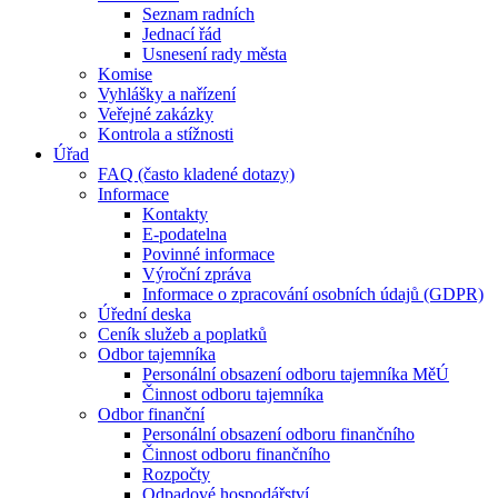
Seznam radních
Jednací řád
Usnesení rady města
Komise
Vyhlášky a nařízení
Veřejné zakázky
Kontrola a stížnosti
Úřad
FAQ (často kladené dotazy)
Informace
Kontakty
E-podatelna
Povinné informace
Výroční zpráva
Informace o zpracování osobních údajů (GDPR)
Úřední deska
Ceník služeb a poplatků
Odbor tajemníka
Personální obsazení odboru tajemníka MěÚ
Činnost odboru tajemníka
Odbor finanční
Personální obsazení odboru finančního
Činnost odboru finančního
Rozpočty
Odpadové hospodářství