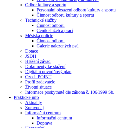
Odbor kultury a sportu
Personální obsazení odboru kultury a sportu
Činnost odboru kultury a sportu
Technické služby
Činnost odboru
Ceník služeb a prací
Městská policie
Činnost odboru
Galerie nalezených psů
Dotace
JSDH
Hlášení závad
Dokumenty ke stažení
Digitální povodňový plán
Czech POINT
Profil zadavatele
Životní situace
Informace poskytnuté dle zákona č. 106⁄1999 Sb.
Praktické info
Aktuality
Zpravodaj
Informační centrum
Informační centrum
Doprava