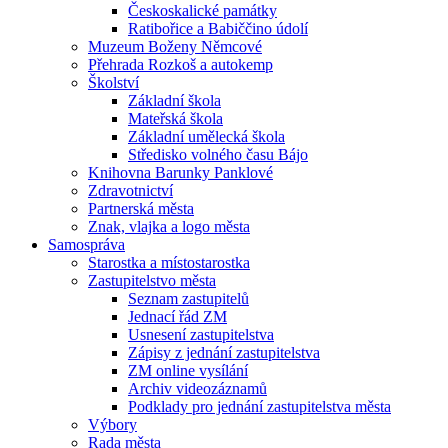
Českoskalické památky
Ratibořice a Babiččino údolí
Muzeum Boženy Němcové
Přehrada Rozkoš a autokemp
Školství
Základní škola
Mateřská škola
Základní umělecká škola
Středisko volného času Bájo
Knihovna Barunky Panklové
Zdravotnictví
Partnerská města
Znak, vlajka a logo města
Samospráva
Starostka a místostarostka
Zastupitelstvo města
Seznam zastupitelů
Jednací řád ZM
Usnesení zastupitelstva
Zápisy z jednání zastupitelstva
ZM online vysílání
Archiv videozáznamů
Podklady pro jednání zastupitelstva města
Výbory
Rada města