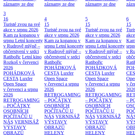
záznamy ze dne
záznamy ze dne
záznamy ze dne
zázn
3
16
4
5
6
Turisté zvou na své
15
15
15
akce v srpnu 2026
Turisté zvou na své
Turisté zvou na své
Turi
Kam za kopanou v
akce v srpnu 2026
akce v srpnu 2026
akce
srpnu
Letní koncerty
Kam za kopanou v
Kam za kopanou v
Kam
v Rudrově mlýně –
srpnu
Letní koncerty
srpnu
Letní koncerty
srp
občerstvení v srdci
v Rudrově mlýně –
v Rudrově mlýně –
v Ru
Ratibořic
Letní kino
občerstvení v srdci
občerstvení v srdci
obče
Rozkoš v červenci
Ratibořic
Ratibořic
Rati
2026
POHÁDKOVÁ
POHÁDKOVÁ
PO
POHÁDKOVÁ
CESTA
Luxfer
CESTA
Luxfer
CE
CESTA
Luxfer
Open Space
Open Space
Ope
Open Space
v červenci a srpnu
v červenci a srpnu
v če
v červenci a srpnu
2026
2026
202
2026
RETROGAMING
RETROGAMING
RE
RETROGAMING
– POČÁTKY
– POČÁTKY
– 
– POČÁTKY
OSOBNÍCH
OSOBNÍCH
OS
OSOBNÍCH
POČÍTAČŮ U
POČÍTAČŮ U
PO
POČÍTAČŮ U
NÁS
VERNISÁŽ
NÁS
VERNISÁŽ
NÁ
NÁS
VERNISÁŽ
VÝSTAVY
VÝSTAVY
VÝ
VÝSTAVY
OBRAZŮ
OBRAZŮ
OB
OBRAZŮ
HELENY
HELENY
HE