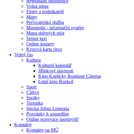
Regionální spolupráce
Volná místa
Firmy a podnikatelé
Mapy
Pečovatelská služba
Munipolis - informační systém
Mapa sběrných míst
Senior taxi
Online kamery
Krizová karta obce
Volný čas
Kultura
Kulturní kalendář
Jiřinkové slavnosti
Kino Kaplicky Boutique Cinema
Letní kino Rozkoš
Sport
Církve
Spolky
Turistika
Stezka Johna Lennona
Pozvánky k sousedům
Online rezervace sportovišť
Kontakty
Kontakty na MÚ