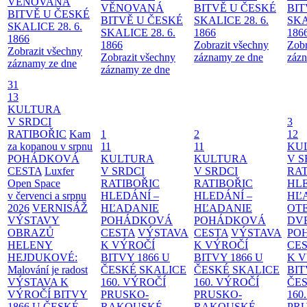
VĚNOVANÁ
VĚNOVANÁ
BITVĚ U ČESKÉ
BIT
BITVĚ U ČESKÉ
BITVĚ U ČESKÉ
SKALICE 28. 6.
SKA
SKALICE 28. 6.
SKALICE 28. 6.
1866
186
1866
1866
Zobrazit všechny
Zobr
Zobrazit všechny
Zobrazit všechny
záznamy ze dne
zázn
záznamy ze dne
záznamy ze dne
31
13
KULTURA
V SRDCI
3
RATIBOŘIC
Kam
1
2
12
za kopanou v srpnu
11
11
KU
POHÁDKOVÁ
KULTURA
KULTURA
V S
CESTA
Luxfer
V SRDCI
V SRDCI
RAT
Open Space
RATIBOŘIC
RATIBOŘIC
HLE
v červenci a srpnu
HLEDÁNÍ –
HLEDÁNÍ –
HĽ
2026
VERNISÁŽ
HĽADANIE
HĽADANIE
OT
VÝSTAVY
POHÁDKOVÁ
POHÁDKOVÁ
DV
OBRAZŮ
CESTA
VÝSTAVA
CESTA
VÝSTAVA
PO
HELENY
K VÝROČÍ
K VÝROČÍ
CE
HEJDUKOVÉ:
BITVY 1866 U
BITVY 1866 U
K 
Malování je radost
ČESKÉ SKALICE
ČESKÉ SKALICE
BIT
VÝSTAVA K
160. VÝROČÍ
160. VÝROČÍ
ČES
VÝROČÍ BITVY
PRUSKO-
PRUSKO-
160
1866 U ČESKÉ
RAKOUSKÉ
RAKOUSKÉ
PR