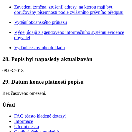
Zavedení (změna, zrušení) adresy, na kterou mají být
doručovány písemnosti podle zvláštního právního předpisu
Vydání občanského průkazu
Výdej údajů z agendového informačního systému evidence
obyvatel
Vydání cestovního dokladu
28. Popis byl naposledy aktualizován
08.03.2018
29. Datum konce platnosti popisu
Bez časového omezení.
Úřad
FAQ (často kladené dotazy)
Informace
Úřední deska
Ceník služeb a poplatků