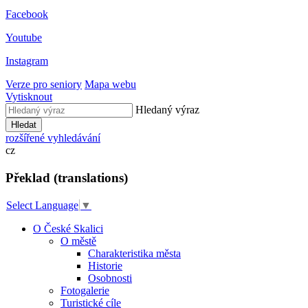
Facebook
Youtube
Instagram
Verze pro seniory
Mapa webu
Vytisknout
Hledaný výraz
Hledat
rozšířené vyhledávání
cz
Překlad (translations)
Select Language
▼
O České Skalici
O městě
Charakteristika města
Historie
Osobnosti
Fotogalerie
Turistické cíle