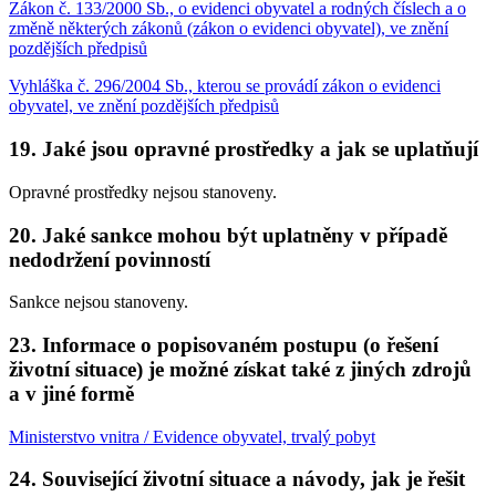
Zákon č. 133/2000 Sb., o evidenci obyvatel a rodných číslech a o
změně některých zákonů (zákon o evidenci obyvatel), ve znění
pozdějších předpisů
Vyhláška č. 296/2004 Sb., kterou se provádí zákon o evidenci
obyvatel, ve znění pozdějších předpisů
19. Jaké jsou opravné prostředky a jak se uplatňují
Opravné prostředky nejsou stanoveny.
20. Jaké sankce mohou být uplatněny v případě
nedodržení povinností
Sankce nejsou stanoveny.
23. Informace o popisovaném postupu (o řešení
životní situace) je možné získat také z jiných zdrojů
a v jiné formě
Ministerstvo vnitra / Evidence obyvatel, trvalý pobyt
24. Související životní situace a návody, jak je řešit