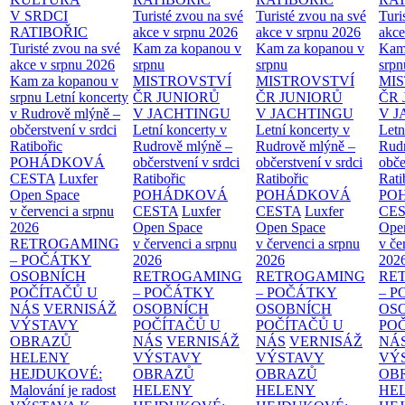
V SRDCI
Turisté zvou na své
Turisté zvou na své
Turi
RATIBOŘIC
akce v srpnu 2026
akce v srpnu 2026
akce
Turisté zvou na své
Kam za kopanou v
Kam za kopanou v
Kam
akce v srpnu 2026
srpnu
srpnu
srpn
Kam za kopanou v
MISTROVSTVÍ
MISTROVSTVÍ
MI
srpnu
Letní koncerty
ČR JUNIORŮ
ČR JUNIORŮ
ČR 
v Rudrově mlýně –
V JACHTINGU
V JACHTINGU
V 
občerstvení v srdci
Letní koncerty v
Letní koncerty v
Letn
Ratibořic
Rudrově mlýně –
Rudrově mlýně –
Rud
POHÁDKOVÁ
občerstvení v srdci
občerstvení v srdci
obče
CESTA
Luxfer
Ratibořic
Ratibořic
Rati
Open Space
POHÁDKOVÁ
POHÁDKOVÁ
PO
v červenci a srpnu
CESTA
Luxfer
CESTA
Luxfer
CE
2026
Open Space
Open Space
Ope
RETROGAMING
v červenci a srpnu
v červenci a srpnu
v če
– POČÁTKY
2026
2026
202
OSOBNÍCH
RETROGAMING
RETROGAMING
RE
POČÍTAČŮ U
– POČÁTKY
– POČÁTKY
– 
NÁS
VERNISÁŽ
OSOBNÍCH
OSOBNÍCH
OS
VÝSTAVY
POČÍTAČŮ U
POČÍTAČŮ U
PO
OBRAZŮ
NÁS
VERNISÁŽ
NÁS
VERNISÁŽ
NÁ
HELENY
VÝSTAVY
VÝSTAVY
VÝ
HEJDUKOVÉ:
OBRAZŮ
OBRAZŮ
OB
Malování je radost
HELENY
HELENY
HE