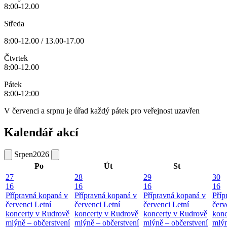
8:00-12.00
Středa
8:00-12.00 / 13.00-17.00
Čtvrtek
8:00-12.00
Pátek
8:00-12:00
V červenci a srpnu je úřad každý pátek pro veřejnost uzavřen
Kalendář akcí
Srpen
2026
Po
Út
St
27
28
29
30
16
16
16
16
Přípravná kopaná v
Přípravná kopaná v
Přípravná kopaná v
Příp
červenci
Letní
červenci
Letní
červenci
Letní
červ
koncerty v Rudrově
koncerty v Rudrově
koncerty v Rudrově
konc
mlýně – občerstvení
mlýně – občerstvení
mlýně – občerstvení
mlýn