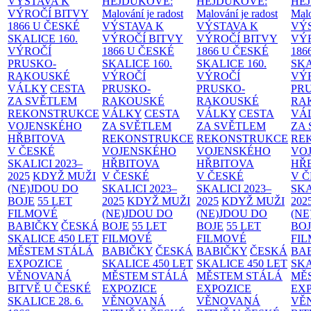
VÝSTAVA K
HEJDUKOVÉ:
HEJDUKOVÉ:
HE
VÝROČÍ BITVY
Malování je radost
Malování je radost
Malo
1866 U ČESKÉ
VÝSTAVA K
VÝSTAVA K
VÝ
SKALICE
160.
VÝROČÍ BITVY
VÝROČÍ BITVY
VÝ
VÝROČÍ
1866 U ČESKÉ
1866 U ČESKÉ
186
PRUSKO-
SKALICE
160.
SKALICE
160.
SK
RAKOUSKÉ
VÝROČÍ
VÝROČÍ
VÝ
VÁLKY
CESTA
PRUSKO-
PRUSKO-
PR
ZA SVĚTLEM
RAKOUSKÉ
RAKOUSKÉ
RA
REKONSTRUKCE
VÁLKY
CESTA
VÁLKY
CESTA
VÁ
VOJENSKÉHO
ZA SVĚTLEM
ZA SVĚTLEM
ZA
HŘBITOVA
REKONSTRUKCE
REKONSTRUKCE
RE
V ČESKÉ
VOJENSKÉHO
VOJENSKÉHO
VO
SKALICI 2023–
HŘBITOVA
HŘBITOVA
HŘ
2025
KDYŽ MUŽI
V ČESKÉ
V ČESKÉ
V 
(NE)JDOU DO
SKALICI 2023–
SKALICI 2023–
SKA
BOJE
55 LET
2025
KDYŽ MUŽI
2025
KDYŽ MUŽI
202
FILMOVÉ
(NE)JDOU DO
(NE)JDOU DO
(NE
BABIČKY
ČESKÁ
BOJE
55 LET
BOJE
55 LET
BO
SKALICE 450 LET
FILMOVÉ
FILMOVÉ
FI
MĚSTEM
STÁLÁ
BABIČKY
ČESKÁ
BABIČKY
ČESKÁ
BA
EXPOZICE
SKALICE 450 LET
SKALICE 450 LET
SKA
VĚNOVANÁ
MĚSTEM
STÁLÁ
MĚSTEM
STÁLÁ
MĚ
BITVĚ U ČESKÉ
EXPOZICE
EXPOZICE
EX
SKALICE 28. 6.
VĚNOVANÁ
VĚNOVANÁ
VĚ