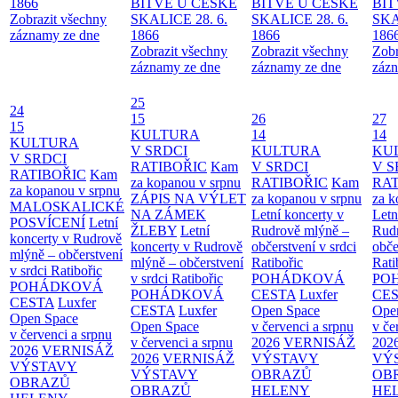
1866
BITVĚ U ČESKÉ
BITVĚ U ČESKÉ
BIT
Zobrazit všechny
SKALICE 28. 6.
SKALICE 28. 6.
SKA
záznamy ze dne
1866
1866
186
Zobrazit všechny
Zobrazit všechny
Zobr
záznamy ze dne
záznamy ze dne
zázn
25
24
15
26
27
15
KULTURA
14
14
KULTURA
V SRDCI
KULTURA
KU
V SRDCI
RATIBOŘIC
Kam
V SRDCI
V S
RATIBOŘIC
Kam
za kopanou v srpnu
RATIBOŘIC
Kam
RAT
za kopanou v srpnu
ZÁPIS NA VÝLET
za kopanou v srpnu
za k
MALOSKALICKÉ
NA ZÁMEK
Letní koncerty v
Letn
POSVÍCENÍ
Letní
ŽLEBY
Letní
Rudrově mlýně –
Rud
koncerty v Rudrově
koncerty v Rudrově
občerstvení v srdci
obče
mlýně – občerstvení
mlýně – občerstvení
Ratibořic
Rati
v srdci Ratibořic
v srdci Ratibořic
POHÁDKOVÁ
PO
POHÁDKOVÁ
POHÁDKOVÁ
CESTA
Luxfer
CE
CESTA
Luxfer
CESTA
Luxfer
Open Space
Ope
Open Space
Open Space
v červenci a srpnu
v če
v červenci a srpnu
v červenci a srpnu
2026
VERNISÁŽ
202
2026
VERNISÁŽ
2026
VERNISÁŽ
VÝSTAVY
VÝ
VÝSTAVY
VÝSTAVY
OBRAZŮ
OB
OBRAZŮ
OBRAZŮ
HELENY
HE