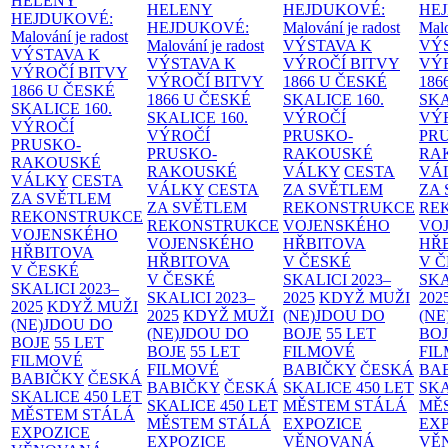
HELENY
HELENY
HEJDUKOVÉ:
HE
HEJDUKOVÉ:
HEJDUKOVÉ:
Malování je radost
Malo
Malování je radost
Malování je radost
VÝSTAVA K
VÝ
VÝSTAVA K
VÝSTAVA K
VÝROČÍ BITVY
VÝ
VÝROČÍ BITVY
VÝROČÍ BITVY
1866 U ČESKÉ
186
1866 U ČESKÉ
1866 U ČESKÉ
SKALICE
160.
SK
SKALICE
160.
SKALICE
160.
VÝROČÍ
VÝ
VÝROČÍ
VÝROČÍ
PRUSKO-
PR
PRUSKO-
PRUSKO-
RAKOUSKÉ
RA
RAKOUSKÉ
RAKOUSKÉ
VÁLKY
CESTA
VÁ
VÁLKY
CESTA
VÁLKY
CESTA
ZA SVĚTLEM
ZA
ZA SVĚTLEM
ZA SVĚTLEM
REKONSTRUKCE
RE
REKONSTRUKCE
REKONSTRUKCE
VOJENSKÉHO
VO
VOJENSKÉHO
VOJENSKÉHO
HŘBITOVA
HŘ
HŘBITOVA
HŘBITOVA
V ČESKÉ
V 
V ČESKÉ
V ČESKÉ
SKALICI 2023–
SKA
SKALICI 2023–
SKALICI 2023–
2025
KDYŽ MUŽI
202
2025
KDYŽ MUŽI
2025
KDYŽ MUŽI
(NE)JDOU DO
(NE
(NE)JDOU DO
(NE)JDOU DO
BOJE
55 LET
BO
BOJE
55 LET
BOJE
55 LET
FILMOVÉ
FI
FILMOVÉ
FILMOVÉ
BABIČKY
ČESKÁ
BA
BABIČKY
ČESKÁ
BABIČKY
ČESKÁ
SKALICE 450 LET
SKA
SKALICE 450 LET
SKALICE 450 LET
MĚSTEM
STÁLÁ
MĚ
MĚSTEM
STÁLÁ
MĚSTEM
STÁLÁ
EXPOZICE
EX
EXPOZICE
EXPOZICE
VĚNOVANÁ
VĚ