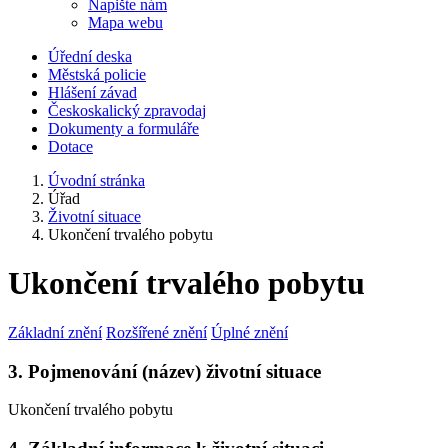
Napište nám
Mapa webu
Úřední deska
Městská policie
Hlášení závad
Českoskalický zpravodaj
Dokumenty a formuláře
Dotace
Úvodní stránka
Úřad
Životní situace
Ukončení trvalého pobytu
Ukončení trvalého pobytu
Základní znění
Rozšířené znění
Úplné znění
3. Pojmenování (název) životní situace
Ukončení trvalého pobytu