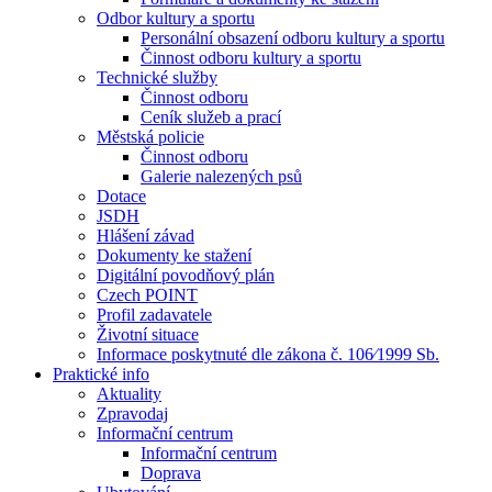
Odbor kultury a sportu
Personální obsazení odboru kultury a sportu
Činnost odboru kultury a sportu
Technické služby
Činnost odboru
Ceník služeb a prací
Městská policie
Činnost odboru
Galerie nalezených psů
Dotace
JSDH
Hlášení závad
Dokumenty ke stažení
Digitální povodňový plán
Czech POINT
Profil zadavatele
Životní situace
Informace poskytnuté dle zákona č. 106⁄1999 Sb.
Praktické info
Aktuality
Zpravodaj
Informační centrum
Informační centrum
Doprava