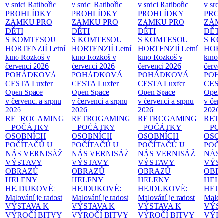
v srdci Ratibořic
v srdci Ratibořic
v srdci Ratibořic
v sr
PROHLÍDKY
PROHLÍDKY
PROHLÍDKY
PR
ZÁMKU PRO
ZÁMKU PRO
ZÁMKU PRO
ZÁ
DĚTI
DĚTI
DĚTI
DĚT
S KOMTESOU
S KOMTESOU
S KOMTESOU
S 
HORTENZIÍ
Letní
HORTENZIÍ
Letní
HORTENZIÍ
Letní
HOR
kino Rozkoš v
kino Rozkoš v
kino Rozkoš v
kino
červenci 2026
červenci 2026
červenci 2026
červ
POHÁDKOVÁ
POHÁDKOVÁ
POHÁDKOVÁ
PO
CESTA
Luxfer
CESTA
Luxfer
CESTA
Luxfer
CE
Open Space
Open Space
Open Space
Ope
v červenci a srpnu
v červenci a srpnu
v červenci a srpnu
v če
2026
2026
2026
202
RETROGAMING
RETROGAMING
RETROGAMING
RE
– POČÁTKY
– POČÁTKY
– POČÁTKY
– 
OSOBNÍCH
OSOBNÍCH
OSOBNÍCH
OS
POČÍTAČŮ U
POČÍTAČŮ U
POČÍTAČŮ U
PO
NÁS
VERNISÁŽ
NÁS
VERNISÁŽ
NÁS
VERNISÁŽ
NÁ
VÝSTAVY
VÝSTAVY
VÝSTAVY
VÝ
OBRAZŮ
OBRAZŮ
OBRAZŮ
OB
HELENY
HELENY
HELENY
HE
HEJDUKOVÉ:
HEJDUKOVÉ:
HEJDUKOVÉ:
HE
Malování je radost
Malování je radost
Malování je radost
Malo
VÝSTAVA K
VÝSTAVA K
VÝSTAVA K
VÝ
VÝROČÍ BITVY
VÝROČÍ BITVY
VÝROČÍ BITVY
VÝ