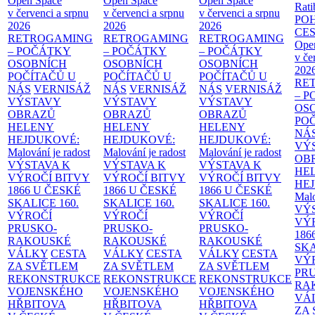
Open Space
Open Space
Open Space
Rati
v červenci a srpnu
v červenci a srpnu
v červenci a srpnu
PO
2026
2026
2026
CE
RETROGAMING
RETROGAMING
RETROGAMING
Ope
– POČÁTKY
– POČÁTKY
– POČÁTKY
v če
OSOBNÍCH
OSOBNÍCH
OSOBNÍCH
202
POČÍTAČŮ U
POČÍTAČŮ U
POČÍTAČŮ U
RE
NÁS
VERNISÁŽ
NÁS
VERNISÁŽ
NÁS
VERNISÁŽ
– 
VÝSTAVY
VÝSTAVY
VÝSTAVY
OS
OBRAZŮ
OBRAZŮ
OBRAZŮ
PO
HELENY
HELENY
HELENY
NÁ
HEJDUKOVÉ:
HEJDUKOVÉ:
HEJDUKOVÉ:
VÝ
Malování je radost
Malování je radost
Malování je radost
OB
VÝSTAVA K
VÝSTAVA K
VÝSTAVA K
HE
VÝROČÍ BITVY
VÝROČÍ BITVY
VÝROČÍ BITVY
HE
1866 U ČESKÉ
1866 U ČESKÉ
1866 U ČESKÉ
Malo
SKALICE
160.
SKALICE
160.
SKALICE
160.
VÝ
VÝROČÍ
VÝROČÍ
VÝROČÍ
VÝ
PRUSKO-
PRUSKO-
PRUSKO-
186
RAKOUSKÉ
RAKOUSKÉ
RAKOUSKÉ
SK
VÁLKY
CESTA
VÁLKY
CESTA
VÁLKY
CESTA
VÝ
ZA SVĚTLEM
ZA SVĚTLEM
ZA SVĚTLEM
PR
REKONSTRUKCE
REKONSTRUKCE
REKONSTRUKCE
RA
VOJENSKÉHO
VOJENSKÉHO
VOJENSKÉHO
VÁ
HŘBITOVA
HŘBITOVA
HŘBITOVA
ZA