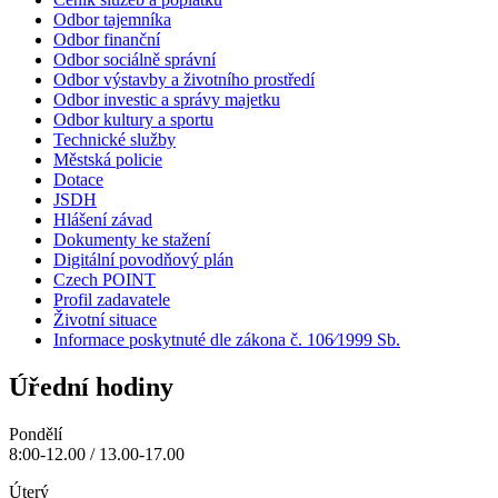
Odbor tajemníka
Odbor finanční
Odbor sociálně správní
Odbor výstavby a životního prostředí
Odbor investic a správy majetku
Odbor kultury a sportu
Technické služby
Městská policie
Dotace
JSDH
Hlášení závad
Dokumenty ke stažení
Digitální povodňový plán
Czech POINT
Profil zadavatele
Životní situace
Informace poskytnuté dle zákona č. 106⁄1999 Sb.
Úřední hodiny
Pondělí
8:00-12.00 / 13.00-17.00
Úterý