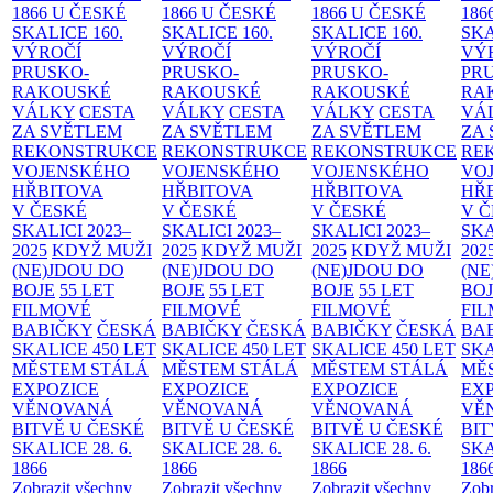
1866 U ČESKÉ
1866 U ČESKÉ
1866 U ČESKÉ
186
SKALICE
160.
SKALICE
160.
SKALICE
160.
SK
VÝROČÍ
VÝROČÍ
VÝROČÍ
VÝ
PRUSKO-
PRUSKO-
PRUSKO-
PR
RAKOUSKÉ
RAKOUSKÉ
RAKOUSKÉ
RA
VÁLKY
CESTA
VÁLKY
CESTA
VÁLKY
CESTA
VÁ
ZA SVĚTLEM
ZA SVĚTLEM
ZA SVĚTLEM
ZA
REKONSTRUKCE
REKONSTRUKCE
REKONSTRUKCE
RE
VOJENSKÉHO
VOJENSKÉHO
VOJENSKÉHO
VO
HŘBITOVA
HŘBITOVA
HŘBITOVA
HŘ
V ČESKÉ
V ČESKÉ
V ČESKÉ
V 
SKALICI 2023–
SKALICI 2023–
SKALICI 2023–
SKA
2025
KDYŽ MUŽI
2025
KDYŽ MUŽI
2025
KDYŽ MUŽI
202
(NE)JDOU DO
(NE)JDOU DO
(NE)JDOU DO
(NE
BOJE
55 LET
BOJE
55 LET
BOJE
55 LET
BO
FILMOVÉ
FILMOVÉ
FILMOVÉ
FI
BABIČKY
ČESKÁ
BABIČKY
ČESKÁ
BABIČKY
ČESKÁ
BA
SKALICE 450 LET
SKALICE 450 LET
SKALICE 450 LET
SKA
MĚSTEM
STÁLÁ
MĚSTEM
STÁLÁ
MĚSTEM
STÁLÁ
MĚ
EXPOZICE
EXPOZICE
EXPOZICE
EX
VĚNOVANÁ
VĚNOVANÁ
VĚNOVANÁ
VĚ
BITVĚ U ČESKÉ
BITVĚ U ČESKÉ
BITVĚ U ČESKÉ
BIT
SKALICE 28. 6.
SKALICE 28. 6.
SKALICE 28. 6.
SKA
1866
1866
1866
186
Zobrazit všechny
Zobrazit všechny
Zobrazit všechny
Zobr