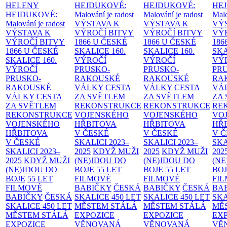
HELENY
HEJDUKOVÉ:
HEJDUKOVÉ:
HE
HEJDUKOVÉ:
Malování je radost
Malování je radost
Malo
Malování je radost
VÝSTAVA K
VÝSTAVA K
VÝ
VÝSTAVA K
VÝROČÍ BITVY
VÝROČÍ BITVY
VÝ
VÝROČÍ BITVY
1866 U ČESKÉ
1866 U ČESKÉ
186
1866 U ČESKÉ
SKALICE
160.
SKALICE
160.
SK
SKALICE
160.
VÝROČÍ
VÝROČÍ
VÝ
VÝROČÍ
PRUSKO-
PRUSKO-
PR
PRUSKO-
RAKOUSKÉ
RAKOUSKÉ
RA
RAKOUSKÉ
VÁLKY
CESTA
VÁLKY
CESTA
VÁ
VÁLKY
CESTA
ZA SVĚTLEM
ZA SVĚTLEM
ZA
ZA SVĚTLEM
REKONSTRUKCE
REKONSTRUKCE
RE
REKONSTRUKCE
VOJENSKÉHO
VOJENSKÉHO
VO
VOJENSKÉHO
HŘBITOVA
HŘBITOVA
HŘ
HŘBITOVA
V ČESKÉ
V ČESKÉ
V 
V ČESKÉ
SKALICI 2023–
SKALICI 2023–
SKA
SKALICI 2023–
2025
KDYŽ MUŽI
2025
KDYŽ MUŽI
202
2025
KDYŽ MUŽI
(NE)JDOU DO
(NE)JDOU DO
(NE
(NE)JDOU DO
BOJE
55 LET
BOJE
55 LET
BO
BOJE
55 LET
FILMOVÉ
FILMOVÉ
FI
FILMOVÉ
BABIČKY
ČESKÁ
BABIČKY
ČESKÁ
BA
BABIČKY
ČESKÁ
SKALICE 450 LET
SKALICE 450 LET
SKA
SKALICE 450 LET
MĚSTEM
STÁLÁ
MĚSTEM
STÁLÁ
MĚ
MĚSTEM
STÁLÁ
EXPOZICE
EXPOZICE
EX
EXPOZICE
VĚNOVANÁ
VĚNOVANÁ
VĚ