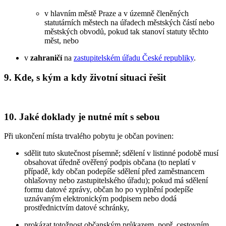
v hlavním městě Praze a v územně členěných
statutárních městech na úřadech městských částí nebo
městských obvodů, pokud tak stanoví statuty těchto
měst, nebo
v
zahraničí
na
zastupitelském úřadu České republiky
.
9. Kde, s kým a kdy životní situaci řešit
10. Jaké doklady je nutné mít s sebou
Při ukončení místa trvalého pobytu je občan povinen:
sdělit tuto skutečnost písemně; sdělení v listinné podobě musí
obsahovat úředně ověřený podpis občana (to neplatí v
případě, kdy občan podepíše sdělení před zaměstnancem
ohlašovny nebo zastupitelského úřadu); pokud má sdělení
formu datové zprávy, občan ho po vyplnění podepíše
uznávaným elektronickým podpisem nebo dodá
prostřednictvím datové schránky,
prokázat totožnost občanským průkazem, popř. cestovním