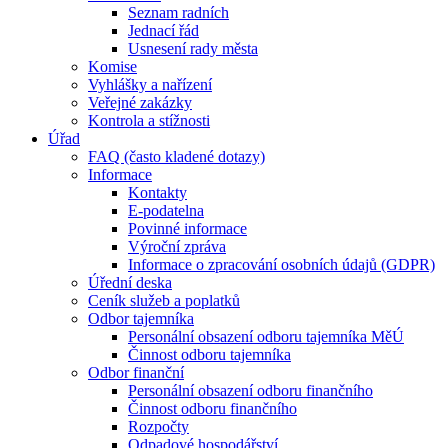
Seznam radních
Jednací řád
Usnesení rady města
Komise
Vyhlášky a nařízení
Veřejné zakázky
Kontrola a stížnosti
Úřad
FAQ (často kladené dotazy)
Informace
Kontakty
E-podatelna
Povinné informace
Výroční zpráva
Informace o zpracování osobních údajů (GDPR)
Úřední deska
Ceník služeb a poplatků
Odbor tajemníka
Personální obsazení odboru tajemníka MěÚ
Činnost odboru tajemníka
Odbor finanční
Personální obsazení odboru finančního
Činnost odboru finančního
Rozpočty
Odpadové hospodářství