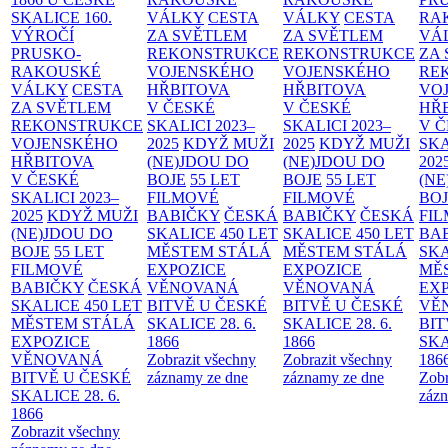
SKALICE
160.
VÁLKY
CESTA
VÁLKY
CESTA
RA
VÝROČÍ
ZA SVĚTLEM
ZA SVĚTLEM
VÁ
PRUSKO-
REKONSTRUKCE
REKONSTRUKCE
ZA
RAKOUSKÉ
VOJENSKÉHO
VOJENSKÉHO
RE
VÁLKY
CESTA
HŘBITOVA
HŘBITOVA
VO
ZA SVĚTLEM
V ČESKÉ
V ČESKÉ
HŘ
REKONSTRUKCE
SKALICI 2023–
SKALICI 2023–
V 
VOJENSKÉHO
2025
KDYŽ MUŽI
2025
KDYŽ MUŽI
SKA
HŘBITOVA
(NE)JDOU DO
(NE)JDOU DO
202
V ČESKÉ
BOJE
55 LET
BOJE
55 LET
(NE
SKALICI 2023–
FILMOVÉ
FILMOVÉ
BO
2025
KDYŽ MUŽI
BABIČKY
ČESKÁ
BABIČKY
ČESKÁ
FI
(NE)JDOU DO
SKALICE 450 LET
SKALICE 450 LET
BA
BOJE
55 LET
MĚSTEM
STÁLÁ
MĚSTEM
STÁLÁ
SKA
FILMOVÉ
EXPOZICE
EXPOZICE
MĚ
BABIČKY
ČESKÁ
VĚNOVANÁ
VĚNOVANÁ
EX
SKALICE 450 LET
BITVĚ U ČESKÉ
BITVĚ U ČESKÉ
VĚ
MĚSTEM
STÁLÁ
SKALICE 28. 6.
SKALICE 28. 6.
BIT
EXPOZICE
1866
1866
SKA
VĚNOVANÁ
Zobrazit všechny
Zobrazit všechny
186
BITVĚ U ČESKÉ
záznamy ze dne
záznamy ze dne
Zobr
SKALICE 28. 6.
zázn
1866
Zobrazit všechny