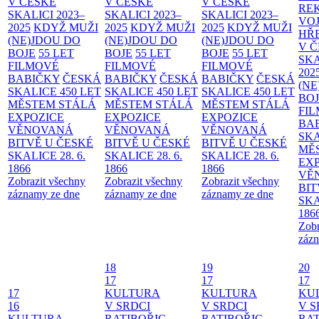
V ČESKÉ
V ČESKÉ
V ČESKÉ
RE
SKALICI 2023–
SKALICI 2023–
SKALICI 2023–
VO
2025
KDYŽ MUŽI
2025
KDYŽ MUŽI
2025
KDYŽ MUŽI
HŘ
(NE)JDOU DO
(NE)JDOU DO
(NE)JDOU DO
V 
BOJE
55 LET
BOJE
55 LET
BOJE
55 LET
SKA
FILMOVÉ
FILMOVÉ
FILMOVÉ
202
BABIČKY
ČESKÁ
BABIČKY
ČESKÁ
BABIČKY
ČESKÁ
(NE
SKALICE 450 LET
SKALICE 450 LET
SKALICE 450 LET
BO
MĚSTEM
STÁLÁ
MĚSTEM
STÁLÁ
MĚSTEM
STÁLÁ
FI
EXPOZICE
EXPOZICE
EXPOZICE
BA
VĚNOVANÁ
VĚNOVANÁ
VĚNOVANÁ
SKA
BITVĚ U ČESKÉ
BITVĚ U ČESKÉ
BITVĚ U ČESKÉ
MĚ
SKALICE 28. 6.
SKALICE 28. 6.
SKALICE 28. 6.
EX
1866
1866
1866
VĚ
Zobrazit všechny
Zobrazit všechny
Zobrazit všechny
BIT
záznamy ze dne
záznamy ze dne
záznamy ze dne
SKA
186
Zobr
zázn
18
19
20
17
17
17
17
KULTURA
KULTURA
KU
16
V SRDCI
V SRDCI
V S
KULTURA
RATIBOŘIC
RATIBOŘIC
RAT