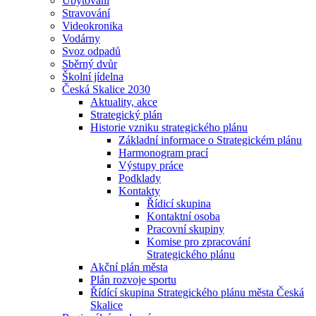
Ubytování
Stravování
Videokronika
Vodárny
Svoz odpadů
Sběrný dvůr
Školní jídelna
Česká Skalice 2030
Aktuality, akce
Strategický plán
Historie vzniku strategického plánu
Základní informace o Strategickém plánu
Harmonogram prací
Výstupy práce
Podklady
Kontakty
Řídicí skupina
Kontaktní osoba
Pracovní skupiny
Komise pro zpracování
Strategického plánu
Akční plán města
Plán rozvoje sportu
Řídící skupina Strategického plánu města Česká
Skalice