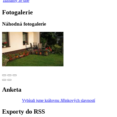
záznamy ze dne
Fotogalerie
Náhodná fotogalerie
Anketa
Vybírali jsme královnu Jiřinkových slavností
Exporty do RSS