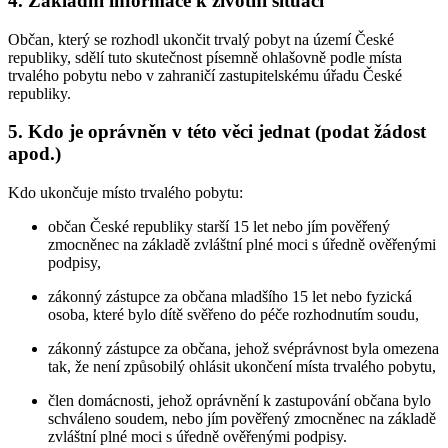
4. Základní informace k životní situaci
Občan, který se rozhodl ukončit trvalý pobyt na území České
republiky, sdělí tuto skutečnost písemně ohlašovně podle místa
trvalého pobytu nebo v zahraničí zastupitelskému úřadu České
republiky.
5. Kdo je oprávněn v této věci jednat (podat žádost
apod.)
Kdo ukončuje místo trvalého pobytu:
občan České republiky starší 15 let nebo jím pověřený
zmocněnec na základě zvláštní plné moci s úředně ověřenými
podpisy,
zákonný zástupce za občana mladšího 15 let nebo fyzická
osoba, které bylo dítě svěřeno do péče rozhodnutím soudu,
zákonný zástupce za občana, jehož svéprávnost byla omezena
tak, že není způsobilý ohlásit ukončení místa trvalého pobytu,
člen domácnosti, jehož oprávnění k zastupování občana bylo
schváleno soudem, nebo jím pověřený zmocněnec na základě
zvláštní plné moci s úředně ověřenými podpisy.