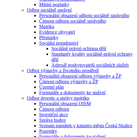
Místní poplatky
Odbor sociálně správní
Personální obsazení odboru sociálně správního
Činnost odboru sociálně správního
Matrika
Evidence obyvatel
Přestupky
Sociální poradenství
Sociálně právní ochrana dětí
Standardy kvality sociálně-právní ochrany
dětí
Adresář poskytovatelů sociálních služeb
Odbor výstavby a životního prostředí
Personální obsazení odboru výstavby a ŽP
Činnost odboru výstavby a ŽP
Územní plán
Formuláře a dokumenty ke stažení
Odbor investic a správy majetku
Personální obsazení OISM
Činnost odboru
Investiční akce
Správa budov
Seznam památek v katastru města Česká Skalice
Pozemky
Formuláře a dokumenty ke stažení