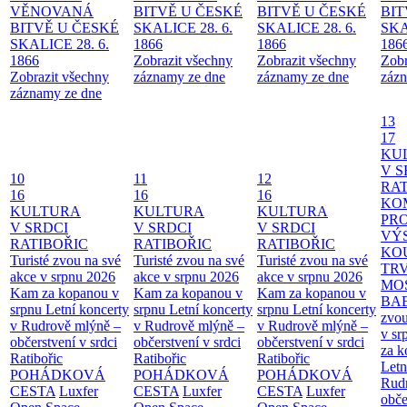
VĚNOVANÁ
BITVĚ U ČESKÉ
BITVĚ U ČESKÉ
BIT
BITVĚ U ČESKÉ
SKALICE 28. 6.
SKALICE 28. 6.
SKA
SKALICE 28. 6.
1866
1866
186
1866
Zobrazit všechny
Zobrazit všechny
Zobr
Zobrazit všechny
záznamy ze dne
záznamy ze dne
zázn
záznamy ze dne
13
17
KU
V S
10
11
12
RAT
16
16
16
KO
KULTURA
KULTURA
KULTURA
PR
V SRDCI
V SRDCI
V SRDCI
VÝ
RATIBOŘIC
RATIBOŘIC
RATIBOŘIC
KO
Turisté zvou na své
Turisté zvou na své
Turisté zvou na své
TR
akce v srpnu 2026
akce v srpnu 2026
akce v srpnu 2026
MO
Kam za kopanou v
Kam za kopanou v
Kam za kopanou v
BA
srpnu
Letní koncerty
srpnu
Letní koncerty
srpnu
Letní koncerty
zvou
v Rudrově mlýně –
v Rudrově mlýně –
v Rudrově mlýně –
v sr
občerstvení v srdci
občerstvení v srdci
občerstvení v srdci
za k
Ratibořic
Ratibořic
Ratibořic
Letn
POHÁDKOVÁ
POHÁDKOVÁ
POHÁDKOVÁ
Rud
CESTA
Luxfer
CESTA
Luxfer
CESTA
Luxfer
obče