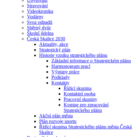
Ubytování
Stravování
Videokronika
Vodárny
Svoz odpadů
Sběrný dvůr
Školní jídelna
Česká Skalice 2030
Aktuality, akce
Strategický plán
Historie vzniku strategického plánu
Základní informace o Strategickém plánu
Harmonogram prací
Výstupy práce
Podklady
Kontakty
Řídicí skupina
Kontaktní osoba
Pracovní skupiny
Komise pro zpracování
Strategického plánu
Akční plán města
Plán rozvoje sportu
Řídící skupina Strategického plánu města Česká
Skalice