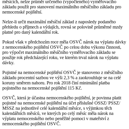
měsících, nelze průměr určeného (vypočteného) vyměřovacího
základu použít pro stanovení maximálního měsíčního základu pro
nemocenské pojištění.
Nelze-li určit maximální měsíční základ z naposledy podaného
přehledu o příjmech a výdajích, rovná se polovině průměrné mzdy
platné pro daný kalendářní rok.
Pokud však v předchozím roce měla OSVČ nárok na výplatu dávky
z nemocenského pojištění OSVČ po celou dobu výkonu činnosti,
pro výpočet maximálního měsíčního vyměřovacího základu se
použije rok předcházející roku, ve kterém trval nárok na výplatu
dávky.
Pojistné na nemocenské pojištění OSVČ je stanoveno z měsíčního
základu procentní sazbou ve výši 2,3 % a zaokrouhluje se na celé
koruny směrem nahoru. Pro rok 2018 činí minimální platba
pojistného na nemocenské pojištění 115 Kč.
OSVČ, která je účastna nemocenského pojištění, je povinna platit
pojistné na nemocenské pojištění na účet příslušné OSSZ/ PSSZ/
MSSZ na jednotlivé celé kalendářní měsíce, s výjimkou těch
kalendářních měsíců, ve kterých po celý měsíc měla nárok na
výplatu nemocenského nebo peněžité pomoci v mateřství z
nemocenského pojištění OSVČ.