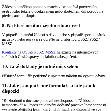
Žádost o peněžitou pomoc v mateřství se podává potvrzením
ošetřujícího lékaře o očekávaném nebo skutečném dni porodu na
předepsaném tiskopisu.
8. Na které instituci životní situaci řešit
V případě uplatnění žádosti o dávku nebo v případě sporu o nárok
na dávku nebo její výši se obraťte na příslušnou OSSZ/ PSSZ/
MSSZ.
Kontakty na OSSZ/ PSSZ/ MSSZ
naleznete na internetových
stránkách České správy sociálního zabezpečení.
10. Jaké doklady je nutné mít s sebou
Příslušné formuláře potřebné k uplatnění nároku na výplatu dávky.
11. Jaké jsou potřebné formuláře a kde jsou k
dispozici
"Rozhodnutí o dočasné pracovní neschopnosti", "Žádost o
nemocenské" a "Potvrzení o trvání dočasné pracovní neschopnosti"
vystavuje ošetřující lékař, který má formuláře k dispozici ve své