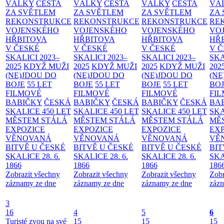
VÁLKY
CESTA
VÁLKY
CESTA
VÁLKY
CESTA
VÁ
ZA SVĚTLEM
ZA SVĚTLEM
ZA SVĚTLEM
ZA
REKONSTRUKCE
REKONSTRUKCE
REKONSTRUKCE
RE
VOJENSKÉHO
VOJENSKÉHO
VOJENSKÉHO
VO
HŘBITOVA
HŘBITOVA
HŘBITOVA
HŘ
V ČESKÉ
V ČESKÉ
V ČESKÉ
V 
SKALICI 2023–
SKALICI 2023–
SKALICI 2023–
SKA
2025
KDYŽ MUŽI
2025
KDYŽ MUŽI
2025
KDYŽ MUŽI
202
(NE)JDOU DO
(NE)JDOU DO
(NE)JDOU DO
(NE
BOJE
55 LET
BOJE
55 LET
BOJE
55 LET
BO
FILMOVÉ
FILMOVÉ
FILMOVÉ
FI
BABIČKY
ČESKÁ
BABIČKY
ČESKÁ
BABIČKY
ČESKÁ
BA
SKALICE 450 LET
SKALICE 450 LET
SKALICE 450 LET
SKA
MĚSTEM
STÁLÁ
MĚSTEM
STÁLÁ
MĚSTEM
STÁLÁ
MĚ
EXPOZICE
EXPOZICE
EXPOZICE
EX
VĚNOVANÁ
VĚNOVANÁ
VĚNOVANÁ
VĚ
BITVĚ U ČESKÉ
BITVĚ U ČESKÉ
BITVĚ U ČESKÉ
BIT
SKALICE 28. 6.
SKALICE 28. 6.
SKALICE 28. 6.
SKA
1866
1866
1866
186
Zobrazit všechny
Zobrazit všechny
Zobrazit všechny
Zobr
záznamy ze dne
záznamy ze dne
záznamy ze dne
zázn
3
16
4
5
6
Turisté zvou na své
15
15
15