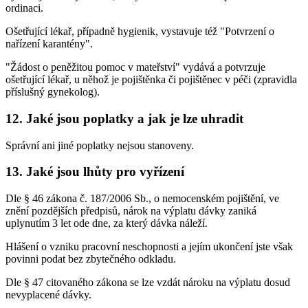
ordinaci.
Ošetřující lékař, případně hygienik, vystavuje též "Potvrzení o
nařízení karantény".
"Žádost o peněžitou pomoc v mateřství" vydává a potvrzuje
ošetřující lékař, u něhož je pojištěnka či pojištěnec v péči (zpravidla
příslušný gynekolog).
12. Jaké jsou poplatky a jak je lze uhradit
Správní ani jiné poplatky nejsou stanoveny.
13. Jaké jsou lhůty pro vyřízení
Dle § 46 zákona č. 187/2006 Sb., o nemocenském pojištění, ve
znění pozdějších předpisů, nárok na výplatu dávky zaniká
uplynutím 3 let ode dne, za který dávka náleží.
Hlášení o vzniku pracovní neschopnosti a jejím ukončení jste však
povinni podat bez zbytečného odkladu.
Dle § 47 citovaného zákona se lze vzdát nároku na výplatu dosud
nevyplacené dávky.