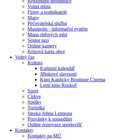
Regionální spolupráce
Volná místa
Firmy a podnikatelé
Mapy
Pečovatelská služba
Munipolis - informační systém
Mapa sběrných míst
Senior taxi
Online kamery
Krizová karta obce
Volný čas
Kultura
Kulturní kalendář
Jiřinkové slavnosti
Kino Kaplicky Boutique Cinema
Letní kino Rozkoš
Sport
Církve
Spolky
Turistika
Stezka Johna Lennona
Pozvánky k sousedům
Online rezervace sportovišť
Kontakty
Kontakty na MÚ