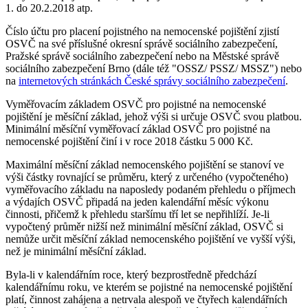
1. do 20.2.2018 atp.
Číslo účtu pro placení pojistného na nemocenské pojištění zjistí
OSVČ na své příslušné okresní správě sociálního zabezpečení,
Pražské správě sociálního zabezpečení nebo na Městské správě
sociálního zabezpečení Brno (dále též "OSSZ/ PSSZ/ MSSZ") nebo
na
internetových stránkách České správy sociálního zabezpečení
.
Vyměřovacím základem OSVČ pro pojistné na nemocenské
pojištění je měsíční základ, jehož výši si určuje OSVČ svou platbou.
Minimální měsíční vyměřovací základ OSVČ pro pojistné na
nemocenské pojištění činí i v roce 2018 částku 5 000 Kč.
Maximální měsíční základ nemocenského pojištění se stanoví ve
výši částky rovnající se průměru, který z určeného (vypočteného)
vyměřovacího základu na naposledy podaném přehledu o příjmech
a výdajích OSVČ připadá na jeden kalendářní měsíc výkonu
činnosti, přičemž k přehledu staršímu tří let se nepřihlíží. Je-li
vypočtený průměr nižší než minimální měsíční základ, OSVČ si
nemůže určit měsíční základ nemocenského pojištění ve vyšší výši,
než je minimální měsíční základ.
Byla-li v kalendářním roce, který bezprostředně předchází
kalendářnímu roku, ve kterém se pojistné na nemocenské pojištění
platí, činnost zahájena a netrvala alespoň ve čtyřech kalendářních