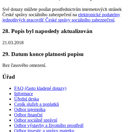
Své dotazy můžete posílat prostřednictvím internetových stránek
České správy sociálního zabezpečení na
elektronické podatelny
jednotlivých pracovišť České správy sociálního zabezpečení
.
28. Popis byl naposledy aktualizován
21.03.2018
29. Datum konce platnosti popisu
Bez časového omezení.
Úřad
FAQ (často kladené dotazy)
Informace
Úřední deska
Ceník služeb a poplatků
Odbor tajemníka
Odbor finanční
Odbor sociálně správní
Odbor výstavby a životního prostředí
Odbor investic a správy majetku