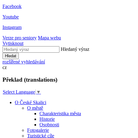
Facebook
Youtube
Instagram
Verze pro seniory
Mapa webu
Vytisknout
Hledaný výraz
Hledat
rozšířené vyhledávání
cz
Překlad (translations)
Select Language
▼
O České Skalici
O městě
Charakteristika města
Historie
Osobnosti
Fotogalerie
Turistické cíle