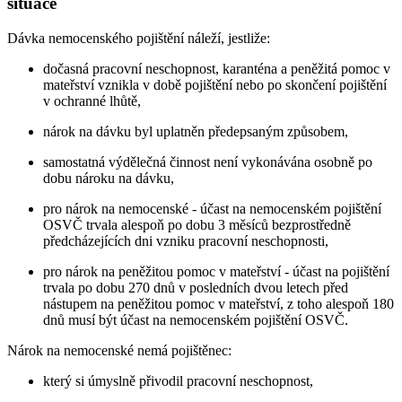
situace
Dávka nemocenského pojištění náleží, jestliže:
dočasná pracovní neschopnost, karanténa a peněžitá pomoc v
mateřství vznikla v době pojištění nebo po skončení pojištění
v ochranné lhůtě,
nárok na dávku byl uplatněn předepsaným způsobem,
samostatná výdělečná činnost není vykonávána osobně po
dobu nároku na dávku,
pro nárok na nemocenské - účast na nemocenském pojištění
OSVČ trvala alespoň po dobu 3 měsíců bezprostředně
předcházejících dni vzniku pracovní neschopnosti,
pro nárok na peněžitou pomoc v mateřství - účast na pojištění
trvala po dobu 270 dnů v posledních dvou letech před
nástupem na peněžitou pomoc v mateřství, z toho alespoň 180
dnů musí být účast na nemocenském pojištění OSVČ.
Nárok na nemocenské nemá pojištěnec:
který si úmyslně přivodil pracovní neschopnost,