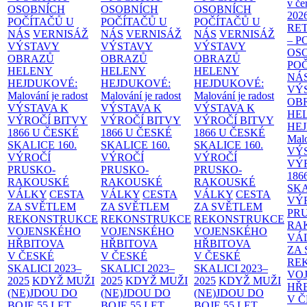
v če
OSOBNÍCH
OSOBNÍCH
OSOBNÍCH
202
POČÍTAČŮ U
POČÍTAČŮ U
POČÍTAČŮ U
RE
NÁS
VERNISÁŽ
NÁS
VERNISÁŽ
NÁS
VERNISÁŽ
– 
VÝSTAVY
VÝSTAVY
VÝSTAVY
OS
OBRAZŮ
OBRAZŮ
OBRAZŮ
PO
HELENY
HELENY
HELENY
NÁ
HEJDUKOVÉ:
HEJDUKOVÉ:
HEJDUKOVÉ:
VÝ
Malování je radost
Malování je radost
Malování je radost
OB
VÝSTAVA K
VÝSTAVA K
VÝSTAVA K
HE
VÝROČÍ BITVY
VÝROČÍ BITVY
VÝROČÍ BITVY
HE
1866 U ČESKÉ
1866 U ČESKÉ
1866 U ČESKÉ
Malo
SKALICE
160.
SKALICE
160.
SKALICE
160.
VÝ
VÝROČÍ
VÝROČÍ
VÝROČÍ
VÝ
PRUSKO-
PRUSKO-
PRUSKO-
186
RAKOUSKÉ
RAKOUSKÉ
RAKOUSKÉ
SK
VÁLKY
CESTA
VÁLKY
CESTA
VÁLKY
CESTA
VÝ
ZA SVĚTLEM
ZA SVĚTLEM
ZA SVĚTLEM
PR
REKONSTRUKCE
REKONSTRUKCE
REKONSTRUKCE
RA
VOJENSKÉHO
VOJENSKÉHO
VOJENSKÉHO
VÁ
HŘBITOVA
HŘBITOVA
HŘBITOVA
ZA
V ČESKÉ
V ČESKÉ
V ČESKÉ
RE
SKALICI 2023–
SKALICI 2023–
SKALICI 2023–
VO
2025
KDYŽ MUŽI
2025
KDYŽ MUŽI
2025
KDYŽ MUŽI
HŘ
(NE)JDOU DO
(NE)JDOU DO
(NE)JDOU DO
V 
BOJE
55 LET
BOJE
55 LET
BOJE
55 LET