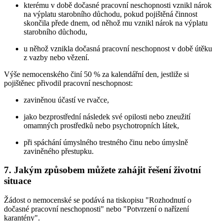
kterému v době dočasné pracovní neschopnosti vznikl nárok
na výplatu starobního důchodu, pokud pojištěná činnost
skončila přede dnem, od něhož mu vznikl nárok na výplatu
starobního důchodu,
u něhož vznikla dočasná pracovní neschopnost v době útěku
z vazby nebo vězení.
Výše nemocenského činí 50 % za kalendářní den, jestliže si
pojištěnec přivodil pracovní neschopnost:
zaviněnou účastí ve rvačce,
jako bezprostřední následek své opilosti nebo zneužití
omamných prostředků nebo psychotropních látek,
při spáchání úmyslného trestného činu nebo úmyslně
zaviněného přestupku.
7. Jakým způsobem můžete zahájit řešení životní
situace
Žádost o nemocenské se podává na tiskopisu "Rozhodnutí o
dočasné pracovní neschopnosti" nebo "Potvrzení o nařízení
karantény".