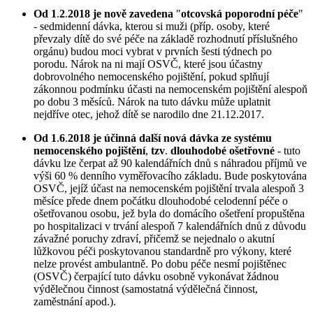
Od 1
.
2
.
2018 je nově zavedena
"
otcovská poporodní péče
"
- sedmidenní dávka, kterou si muži (příp. osoby, které
převzaly dítě do své péče na základě rozhodnutí příslušného
orgánu) budou moci vybrat v prvních šesti týdnech po
porodu. Nárok na ni mají OSVČ, které jsou účastny
dobrovolného nemocenského pojištění, pokud splňují
zákonnou podmínku účasti na nemocenském pojištění alespoň
po dobu 3 měsíců. Nárok na tuto dávku může uplatnit
nejdříve otec, jehož dítě se narodilo dne 21.12.2017.
Od 1
.
6
.
2018 je účinná další nová dávka ze systému
nemocenského pojištění
,
tzv
.
dlouhodobé ošetřovné
- tuto
dávku lze čerpat až 90 kalendářních dnů s náhradou příjmů ve
výši 60 % denního vyměřovacího základu. Bude poskytována
OSVČ, jejíž účast na nemocenském pojištění trvala alespoň 3
měsíce přede dnem počátku dlouhodobé celodenní péče o
ošetřovanou osobu, jež byla do domácího ošetření propuštěna
po hospitalizaci v trvání alespoň 7 kalendářních dnů z důvodu
závažné poruchy zdraví, přičemž se nejednalo o akutní
lůžkovou péči poskytovanou standardně pro výkony, které
nelze provést ambulantně. Po dobu péče nesmí pojištěnec
(OSVČ) čerpající tuto dávku osobně vykonávat žádnou
výdělečnou činnost (samostatná výdělečná činnost,
zaměstnání apod.).