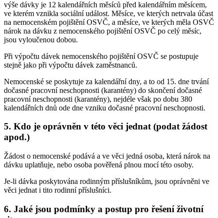
výše dávky je 12 kalendářních měsíců před kalendářním měsícem,
ve kterém vznikla sociální událost. Měsíce, ve kterých netrvala účast
na nemocenském pojištění OSVČ, a měsíce, ve kterých měla OSVČ
nárok na dávku z nemocenského pojištění OSVČ po celý měsíc,
jsou vyloučenou dobou.
Při výpočtu dávek nemocenského pojištění OSVČ se postupuje
stejně jako při výpočtu dávek zaměstnanců.
Nemocenské se poskytuje za kalendářní dny, a to od 15. dne trvání
dočasné pracovní neschopnosti (karantény) do skončení dočasné
pracovní neschopnosti (karantény), nejdéle však po dobu 380
kalendářních dnů ode dne vzniku dočasné pracovní neschopnosti.
5. Kdo je oprávněn v této věci jednat (podat žádost
apod.)
Žádost o nemocenské podává a ve věci jedná osoba, která nárok na
dávku uplatňuje, nebo osoba pověřená plnou mocí této osoby.
Je-li dávka poskytována rodinným příslušníkům, jsou oprávněni ve
věci jednat i tito rodinní příslušníci.
6. Jaké jsou podmínky a postup pro řešení životní