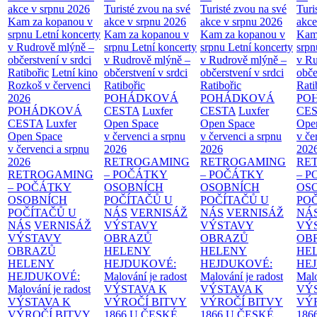
akce v srpnu 2026
Turisté zvou na své
Turisté zvou na své
Turi
Kam za kopanou v
akce v srpnu 2026
akce v srpnu 2026
akce
srpnu
Letní koncerty
Kam za kopanou v
Kam za kopanou v
Kam
v Rudrově mlýně –
srpnu
Letní koncerty
srpnu
Letní koncerty
srp
občerstvení v srdci
v Rudrově mlýně –
v Rudrově mlýně –
v Ru
Ratibořic
Letní kino
občerstvení v srdci
občerstvení v srdci
obče
Rozkoš v červenci
Ratibořic
Ratibořic
Rati
2026
POHÁDKOVÁ
POHÁDKOVÁ
PO
POHÁDKOVÁ
CESTA
Luxfer
CESTA
Luxfer
CE
CESTA
Luxfer
Open Space
Open Space
Ope
Open Space
v červenci a srpnu
v červenci a srpnu
v če
v červenci a srpnu
2026
2026
202
2026
RETROGAMING
RETROGAMING
RE
RETROGAMING
– POČÁTKY
– POČÁTKY
– 
– POČÁTKY
OSOBNÍCH
OSOBNÍCH
OS
OSOBNÍCH
POČÍTAČŮ U
POČÍTAČŮ U
PO
POČÍTAČŮ U
NÁS
VERNISÁŽ
NÁS
VERNISÁŽ
NÁ
NÁS
VERNISÁŽ
VÝSTAVY
VÝSTAVY
VÝ
VÝSTAVY
OBRAZŮ
OBRAZŮ
OB
OBRAZŮ
HELENY
HELENY
HE
HELENY
HEJDUKOVÉ:
HEJDUKOVÉ:
HE
HEJDUKOVÉ:
Malování je radost
Malování je radost
Malo
Malování je radost
VÝSTAVA K
VÝSTAVA K
VÝ
VÝSTAVA K
VÝROČÍ BITVY
VÝROČÍ BITVY
VÝ
VÝROČÍ BITVY
1866 U ČESKÉ
1866 U ČESKÉ
186