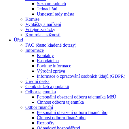
Seznam radních
Jednací řád
Usnesení rady města
Komise
Vyhlášky a nařízení
Veřejné zakázky
Kontrola a stížnosti
Úřad
FAQ (často kladené dotazy)
Informace
Kontakty
E-podatelna
Povinné informace
Výroční zpráva
Informace o zpracování osobních údajů (GDPR)
Úřední deska
Ceník služeb a poplatků
Odbor tajemníka
Personální obsazení odboru tajemníka MěÚ
Činnost odboru tajemníka
Odbor finanční
Personální obsazení odboru finančního
Činnost odboru finančního
Rozpočty
Odpadové hospodářství