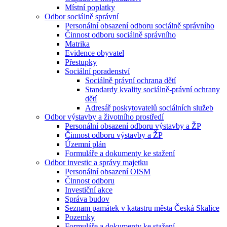
Místní poplatky
Odbor sociálně správní
Personální obsazení odboru sociálně správního
Činnost odboru sociálně správního
Matrika
Evidence obyvatel
Přestupky
Sociální poradenství
Sociálně právní ochrana dětí
Standardy kvality sociálně-právní ochrany
dětí
Adresář poskytovatelů sociálních služeb
Odbor výstavby a životního prostředí
Personální obsazení odboru výstavby a ŽP
Činnost odboru výstavby a ŽP
Územní plán
Formuláře a dokumenty ke stažení
Odbor investic a správy majetku
Personální obsazení OISM
Činnost odboru
Investiční akce
Správa budov
Seznam památek v katastru města Česká Skalice
Pozemky
Formuláře a dokumenty ke stažení