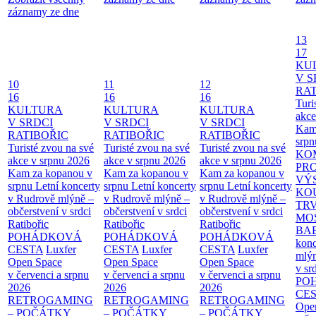
záznamy ze dne
13
17
KU
V S
10
11
12
RAT
16
16
16
Turi
KULTURA
KULTURA
KULTURA
akce
V SRDCI
V SRDCI
V SRDCI
Kam
RATIBOŘIC
RATIBOŘIC
RATIBOŘIC
srpn
Turisté zvou na své
Turisté zvou na své
Turisté zvou na své
KO
akce v srpnu 2026
akce v srpnu 2026
akce v srpnu 2026
PR
Kam za kopanou v
Kam za kopanou v
Kam za kopanou v
VÝ
srpnu
Letní koncerty
srpnu
Letní koncerty
srpnu
Letní koncerty
KO
v Rudrově mlýně –
v Rudrově mlýně –
v Rudrově mlýně –
TR
občerstvení v srdci
občerstvení v srdci
občerstvení v srdci
MO
Ratibořic
Ratibořic
Ratibořic
BA
POHÁDKOVÁ
POHÁDKOVÁ
POHÁDKOVÁ
konc
CESTA
Luxfer
CESTA
Luxfer
CESTA
Luxfer
mlýn
Open Space
Open Space
Open Space
v sr
v červenci a srpnu
v červenci a srpnu
v červenci a srpnu
PO
2026
2026
2026
CE
RETROGAMING
RETROGAMING
RETROGAMING
Ope
– POČÁTKY
– POČÁTKY
– POČÁTKY