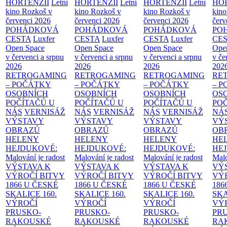
HORTENZIÍ
Letní
HORTENZIÍ
Letní
HORTENZIÍ
Letní
HOR
kino Rozkoš v
kino Rozkoš v
kino Rozkoš v
kino
červenci 2026
červenci 2026
červenci 2026
červ
POHÁDKOVÁ
POHÁDKOVÁ
POHÁDKOVÁ
PO
CESTA
Luxfer
CESTA
Luxfer
CESTA
Luxfer
CE
Open Space
Open Space
Open Space
Ope
v červenci a srpnu
v červenci a srpnu
v červenci a srpnu
v če
2026
2026
2026
202
RETROGAMING
RETROGAMING
RETROGAMING
RE
– POČÁTKY
– POČÁTKY
– POČÁTKY
– 
OSOBNÍCH
OSOBNÍCH
OSOBNÍCH
OS
POČÍTAČŮ U
POČÍTAČŮ U
POČÍTAČŮ U
PO
NÁS
VERNISÁŽ
NÁS
VERNISÁŽ
NÁS
VERNISÁŽ
NÁ
VÝSTAVY
VÝSTAVY
VÝSTAVY
VÝ
OBRAZŮ
OBRAZŮ
OBRAZŮ
OB
HELENY
HELENY
HELENY
HE
HEJDUKOVÉ:
HEJDUKOVÉ:
HEJDUKOVÉ:
HE
Malování je radost
Malování je radost
Malování je radost
Malo
VÝSTAVA K
VÝSTAVA K
VÝSTAVA K
VÝ
VÝROČÍ BITVY
VÝROČÍ BITVY
VÝROČÍ BITVY
VÝ
1866 U ČESKÉ
1866 U ČESKÉ
1866 U ČESKÉ
186
SKALICE
160.
SKALICE
160.
SKALICE
160.
SK
VÝROČÍ
VÝROČÍ
VÝROČÍ
VÝ
PRUSKO-
PRUSKO-
PRUSKO-
PR
RAKOUSKÉ
RAKOUSKÉ
RAKOUSKÉ
RA