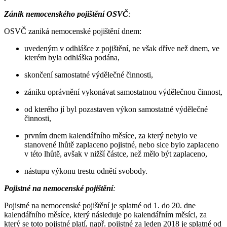
Zánik nemocenského pojištění OSVČ
:
OSVČ zaniká nemocenské pojištění dnem:
uvedeným v odhlášce z pojištění, ne však dříve než dnem, ve
kterém byla odhláška podána,
skončení samostatné výdělečné činnosti,
zániku oprávnění vykonávat samostatnou výdělečnou činnost,
od kterého jí byl pozastaven výkon samostatné výdělečné
činnosti,
prvním dnem kalendářního měsíce, za který nebylo ve
stanovené lhůtě zaplaceno pojistné, nebo sice bylo zaplaceno
v této lhůtě, avšak v nižší částce, než mělo být zaplaceno,
nástupu výkonu trestu odnětí svobody.
Pojistné na nemocenské pojištění
:
Pojistné na nemocenské pojištění je splatné od 1. do 20. dne
kalendářního měsíce, který následuje po kalendářním měsíci, za
který se toto pojistné platí, např. pojistné za leden 2018 je splatné od