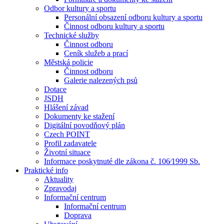
Odbor kultury a sportu
Personální obsazení odboru kultury a sportu
Činnost odboru kultury a sportu
Technické služby
Činnost odboru
Ceník služeb a prací
Městská policie
Činnost odboru
Galerie nalezených psů
Dotace
JSDH
Hlášení závad
Dokumenty ke stažení
Digitální povodňový plán
Czech POINT
Profil zadavatele
Životní situace
Informace poskytnuté dle zákona č. 106⁄1999 Sb.
Praktické info
Aktuality
Zpravodaj
Informační centrum
Informační centrum
Doprava