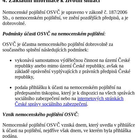
4. Základní informace k životní situaci
Nemocenské pojištění OSVČ je upraveno v zákoně č. 187/2006
Sb., o nemocenském pojištění, ve znění pozdějších předpisů, a je
dobrovolné.
Podmínky účasti OSVČ na nemocenském pojištění
:
OSVČ je účastna nemocenského pojištění dobrovolně za
současného splnění následujících podmínek:
vykonává samostatnou výdělečnou činnost na území České
republiky anebo mimo území České republiky, avšak na
základě oprávnění vyplývajících z právních předpisů České
republiky,
podala přihlášku k účasti na nemocenském pojištění na
předepsaném tiskopisu, který je k dispozici na všech správách
sociálního zabezpečení nebo na
internetových stránkách
České správy sociálního zabezpečení
.
Vznik nemocenského pojištění OSVČ
:
Nemocenské pojištění OSVČ vzniká dnem, který uvedla v přihlášce
k účasti na pojištění, nejdříve však dnem, ve kterém byla přihláška
podána.