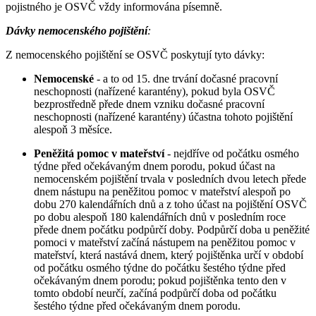
pojistného je OSVČ vždy informována písemně.
Dávky nemocenského pojištění
:
Z nemocenského pojištění se OSVČ poskytují tyto dávky:
Nemocenské
- a to od 15. dne trvání dočasné pracovní
neschopnosti (nařízené karantény), pokud byla OSVČ
bezprostředně přede dnem vzniku dočasné pracovní
neschopnosti (nařízené karantény) účastna tohoto pojištění
alespoň 3 měsíce.
Peněžitá pomoc v mateřství
- nejdříve od počátku osmého
týdne před očekávaným dnem porodu, pokud účast na
nemocenském pojištění trvala v posledních dvou letech přede
dnem nástupu na peněžitou pomoc v mateřství alespoň po
dobu 270 kalendářních dnů a z toho účast na pojištění OSVČ
po dobu alespoň 180 kalendářních dnů v posledním roce
přede dnem počátku podpůrčí doby. Podpůrčí doba u peněžité
pomoci v mateřství začíná nástupem na peněžitou pomoc v
mateřství, která nastává dnem, který pojištěnka určí v období
od počátku osmého týdne do počátku šestého týdne před
očekávaným dnem porodu; pokud pojištěnka tento den v
tomto období neurčí, začíná podpůrčí doba od počátku
šestého týdne před očekávaným dnem porodu.