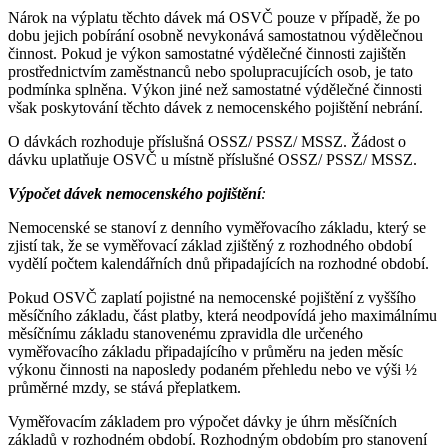
Nárok na výplatu těchto dávek má OSVČ pouze v případě, že po
dobu jejich pobírání osobně nevykonává samostatnou výdělečnou
činnost. Pokud je výkon samostatné výdělečné činnosti zajištěn
prostřednictvím zaměstnanců nebo spolupracujících osob, je tato
podmínka splněna. Výkon jiné než samostatné výdělečné činnosti
však poskytování těchto dávek z nemocenského pojištění nebrání.
O dávkách rozhoduje příslušná OSSZ/ PSSZ/ MSSZ. Žádost o
dávku uplatňuje OSVČ u místně příslušné OSSZ/ PSSZ/ MSSZ.
Výpočet dávek nemocenského pojištění
:
Nemocenské se stanoví z denního vyměřovacího základu, který se
zjistí tak, že se vyměřovací základ zjištěný z rozhodného období
vydělí počtem kalendářních dnů připadajících na rozhodné období.
Pokud OSVČ zaplatí pojistné na nemocenské pojištění z vyššího
měsíčního základu, část platby, která neodpovídá jeho maximálnímu
měsíčnímu základu stanovenému zpravidla dle určeného
vyměřovacího základu připadajícího v průměru na jeden měsíc
výkonu činnosti na naposledy podaném přehledu nebo ve výši ½
průměrné mzdy, se stává přeplatkem.
Vyměřovacím základem pro výpočet dávky je úhrn měsíčních
základů v rozhodném období. Rozhodným obdobím pro stanovení