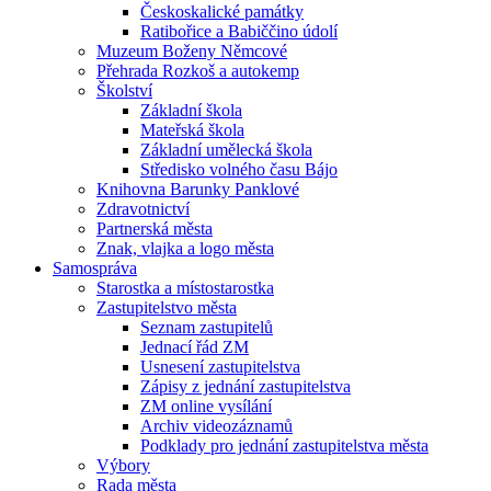
Českoskalické památky
Ratibořice a Babiččino údolí
Muzeum Boženy Němcové
Přehrada Rozkoš a autokemp
Školství
Základní škola
Mateřská škola
Základní umělecká škola
Středisko volného času Bájo
Knihovna Barunky Panklové
Zdravotnictví
Partnerská města
Znak, vlajka a logo města
Samospráva
Starostka a místostarostka
Zastupitelstvo města
Seznam zastupitelů
Jednací řád ZM
Usnesení zastupitelstva
Zápisy z jednání zastupitelstva
ZM online vysílání
Archiv videozáznamů
Podklady pro jednání zastupitelstva města
Výbory
Rada města