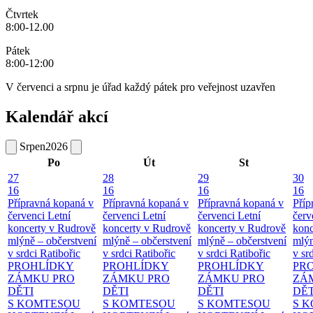
Čtvrtek
8:00-12.00
Pátek
8:00-12:00
V červenci a srpnu je úřad každý pátek pro veřejnost uzavřen
Kalendář akcí
Srpen
2026
Po
Út
St
27
28
29
30
16
16
16
16
Přípravná kopaná v
Přípravná kopaná v
Přípravná kopaná v
Příp
červenci
Letní
červenci
Letní
červenci
Letní
červ
koncerty v Rudrově
koncerty v Rudrově
koncerty v Rudrově
konc
mlýně – občerstvení
mlýně – občerstvení
mlýně – občerstvení
mlýn
v srdci Ratibořic
v srdci Ratibořic
v srdci Ratibořic
v sr
PROHLÍDKY
PROHLÍDKY
PROHLÍDKY
PR
ZÁMKU PRO
ZÁMKU PRO
ZÁMKU PRO
ZÁ
DĚTI
DĚTI
DĚTI
DĚT
S KOMTESOU
S KOMTESOU
S KOMTESOU
S 