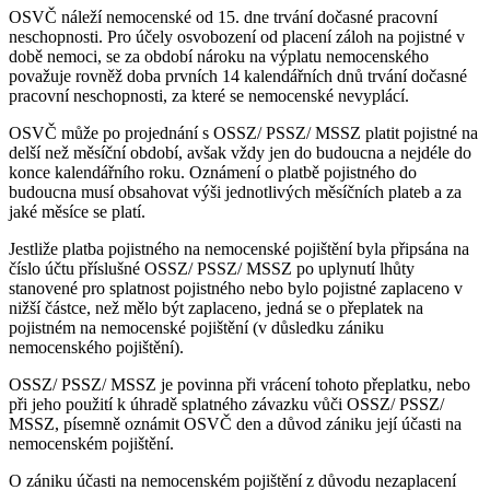
OSVČ náleží nemocenské od 15. dne trvání dočasné pracovní
neschopnosti. Pro účely osvobození od placení záloh na pojistné v
době nemoci, se za období nároku na výplatu nemocenského
považuje rovněž doba prvních 14 kalendářních dnů trvání dočasné
pracovní neschopnosti, za které se nemocenské nevyplácí.
OSVČ může po projednání s OSSZ/ PSSZ/ MSSZ platit pojistné na
delší než měsíční období, avšak vždy jen do budoucna a nejdéle do
konce kalendářního roku. Oznámení o platbě pojistného do
budoucna musí obsahovat výši jednotlivých měsíčních plateb a za
jaké měsíce se platí.
Jestliže platba pojistného na nemocenské pojištění byla připsána na
číslo účtu příslušné OSSZ/ PSSZ/ MSSZ po uplynutí lhůty
stanovené pro splatnost pojistného nebo bylo pojistné zaplaceno v
nižší částce, než mělo být zaplaceno, jedná se o přeplatek na
pojistném na nemocenské pojištění (v důsledku zániku
nemocenského pojištění).
OSSZ/ PSSZ/ MSSZ je povinna při vrácení tohoto přeplatku, nebo
při jeho použití k úhradě splatného závazku vůči OSSZ/ PSSZ/
MSSZ, písemně oznámit OSVČ den a důvod zániku její účasti na
nemocenském pojištění.
O zániku účasti na nemocenském pojištění z důvodu nezaplacení