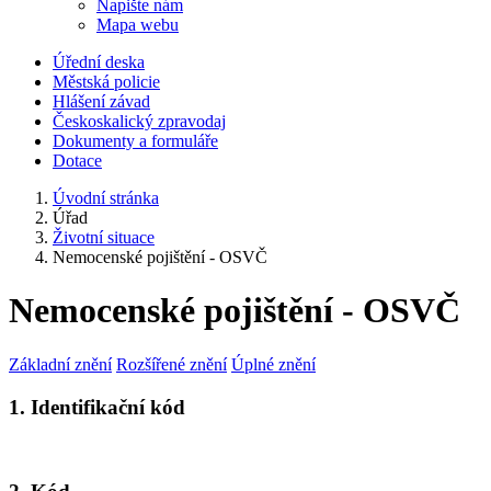
Napište nám
Mapa webu
Úřední deska
Městská policie
Hlášení závad
Českoskalický zpravodaj
Dokumenty a formuláře
Dotace
Úvodní stránka
Úřad
Životní situace
Nemocenské pojištění - OSVČ
Nemocenské pojištění - OSVČ
Základní znění
Rozšířené znění
Úplné znění
1. Identifikační kód