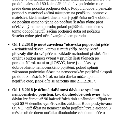
po dobu alespoň 180 kalendářních dnů v posledním roce
přede dnem počátku podpůrčí doby. Podpůrčí doba u peněžité
pomoci v mateřství začíná nástupem na peněžitou pomoc v
mateřství, která nastává dnem, který pojištěnka určí v období
od počátku osmého týdne do počátku šestého týdne před
očekávaným dnem porodu; pokud pojištěnka tento den v
tomto období neurčí, začíná podpůrčí doba od počátku
šestého týdne před očekávaným dnem porodu.
Od 1
.
2
.
2018 je nově zavedena
"
otcovská poporodní péče
"
- sedmidenní dávka, kterou si muži (příp. osoby, které
převzaly dítě do své péče na základě rozhodnutí příslušného
orgánu) budou moci vybrat v prvních šesti týdnech po
porodu. Nárok na ni mají OSVČ, které jsou účastny
dobrovolného nemocenského pojištění, pokud splňují
zákonnou podmínku účasti na nemocenském pojištění alespoň
po dobu 3 měsíců. Nárok na tuto dávku může uplatnit
nejdříve otec, jehož dítě se narodilo dne 21.12.2017.
Od 1
.
6
.
2018 je účinná další nová dávka ze systému
nemocenského pojištění
,
tzv
.
dlouhodobé ošetřovné
- tuto
dávku lze čerpat až 90 kalendářních dnů s náhradou příjmů ve
výši 60 % denního vyměřovacího základu. Bude poskytována
OSVČ, jejíž účast na nemocenském pojištění trvala alespoň 3
měsíce přede dnem počátku dlouhodobé celodenní péče o