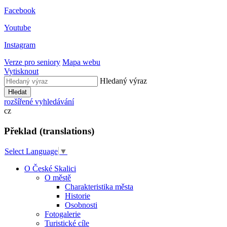
Facebook
Youtube
Instagram
Verze pro seniory
Mapa webu
Vytisknout
Hledaný výraz
Hledat
rozšířené vyhledávání
cz
Překlad (translations)
Select Language
▼
O České Skalici
O městě
Charakteristika města
Historie
Osobnosti
Fotogalerie
Turistické cíle