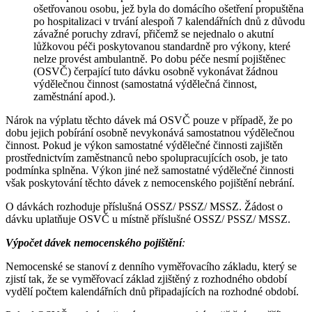
ošetřovanou osobu, jež byla do domácího ošetření propuštěna
po hospitalizaci v trvání alespoň 7 kalendářních dnů z důvodu
závažné poruchy zdraví, přičemž se nejednalo o akutní
lůžkovou péči poskytovanou standardně pro výkony, které
nelze provést ambulantně. Po dobu péče nesmí pojištěnec
(OSVČ) čerpající tuto dávku osobně vykonávat žádnou
výdělečnou činnost (samostatná výdělečná činnost,
zaměstnání apod.).
Nárok na výplatu těchto dávek má OSVČ pouze v případě, že po
dobu jejich pobírání osobně nevykonává samostatnou výdělečnou
činnost. Pokud je výkon samostatné výdělečné činnosti zajištěn
prostřednictvím zaměstnanců nebo spolupracujících osob, je tato
podmínka splněna. Výkon jiné než samostatné výdělečné činnosti
však poskytování těchto dávek z nemocenského pojištění nebrání.
O dávkách rozhoduje příslušná OSSZ/ PSSZ/ MSSZ. Žádost o
dávku uplatňuje OSVČ u místně příslušné OSSZ/ PSSZ/ MSSZ.
Výpočet dávek nemocenského pojištění
:
Nemocenské se stanoví z denního vyměřovacího základu, který se
zjistí tak, že se vyměřovací základ zjištěný z rozhodného období
vydělí počtem kalendářních dnů připadajících na rozhodné období.