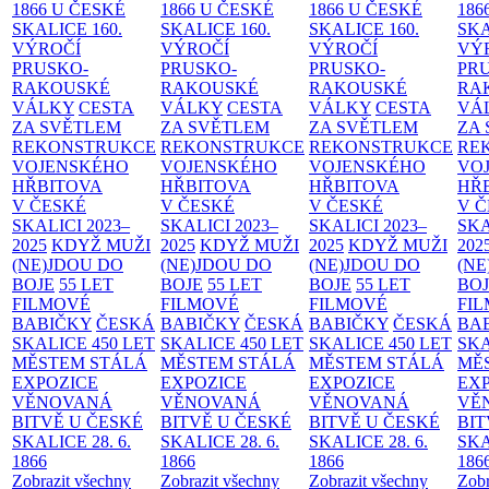
1866 U ČESKÉ
1866 U ČESKÉ
1866 U ČESKÉ
186
SKALICE
160.
SKALICE
160.
SKALICE
160.
SK
VÝROČÍ
VÝROČÍ
VÝROČÍ
VÝ
PRUSKO-
PRUSKO-
PRUSKO-
PR
RAKOUSKÉ
RAKOUSKÉ
RAKOUSKÉ
RA
VÁLKY
CESTA
VÁLKY
CESTA
VÁLKY
CESTA
VÁ
ZA SVĚTLEM
ZA SVĚTLEM
ZA SVĚTLEM
ZA
REKONSTRUKCE
REKONSTRUKCE
REKONSTRUKCE
RE
VOJENSKÉHO
VOJENSKÉHO
VOJENSKÉHO
VO
HŘBITOVA
HŘBITOVA
HŘBITOVA
HŘ
V ČESKÉ
V ČESKÉ
V ČESKÉ
V 
SKALICI 2023–
SKALICI 2023–
SKALICI 2023–
SKA
2025
KDYŽ MUŽI
2025
KDYŽ MUŽI
2025
KDYŽ MUŽI
202
(NE)JDOU DO
(NE)JDOU DO
(NE)JDOU DO
(NE
BOJE
55 LET
BOJE
55 LET
BOJE
55 LET
BO
FILMOVÉ
FILMOVÉ
FILMOVÉ
FI
BABIČKY
ČESKÁ
BABIČKY
ČESKÁ
BABIČKY
ČESKÁ
BA
SKALICE 450 LET
SKALICE 450 LET
SKALICE 450 LET
SKA
MĚSTEM
STÁLÁ
MĚSTEM
STÁLÁ
MĚSTEM
STÁLÁ
MĚ
EXPOZICE
EXPOZICE
EXPOZICE
EX
VĚNOVANÁ
VĚNOVANÁ
VĚNOVANÁ
VĚ
BITVĚ U ČESKÉ
BITVĚ U ČESKÉ
BITVĚ U ČESKÉ
BIT
SKALICE 28. 6.
SKALICE 28. 6.
SKALICE 28. 6.
SKA
1866
1866
1866
186
Zobrazit všechny
Zobrazit všechny
Zobrazit všechny
Zobr