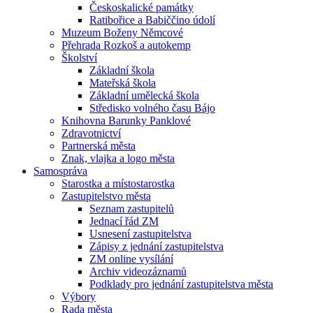
Českoskalické památky
Ratibořice a Babiččino údolí
Muzeum Boženy Němcové
Přehrada Rozkoš a autokemp
Školství
Základní škola
Mateřská škola
Základní umělecká škola
Středisko volného času Bájo
Knihovna Barunky Panklové
Zdravotnictví
Partnerská města
Znak, vlajka a logo města
Samospráva
Starostka a místostarostka
Zastupitelstvo města
Seznam zastupitelů
Jednací řád ZM
Usnesení zastupitelstva
Zápisy z jednání zastupitelstva
ZM online vysílání
Archiv videozáznamů
Podklady pro jednání zastupitelstva města
Výbory
Rada města