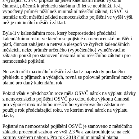
a výdajích OSVČ připadá na jeden kalendářní měsíc výkonu
činnosti, přičemž k přehledu staršímu tří let se nepřihlíží. Je-li
vypočtený průměr nižší než minimální měsíční základ, OSVČ si
nemůže určit měsíční základ nemocenského pojištění ve vyšší výši,
než je minimální měsíční základ.
Byla-li v kalendářním roce, který bezprostředně předchází
kalendářnímu roku, ve kterém se pojistné na nemocenské pojištění
platí, činnost zahájena a netrvala alespoň ve čtyřech kalendářních
měsících, nelze průměr určeného (vypočteného) vyměřovacího
základu použít pro stanovení maximálního měsíčního základu pro
nemocenské pojištění.
Nelze-li určit maximální měsíční základ z naposledy podaného
přehledu o příjmech a výdajích, rovná se polovině průměrné mzdy
platné pro daný kalendářní rok.
Pokud však v předchozím roce měla OSVČ nárok na výplatu dávky
z nemocenského pojištění OSVČ po celou dobu výkonu činnosti,
pro výpočet maximálního měsíčního vyměřovacího základu se
použije rok předcházející roku, ve kterém trval nárok na výplatu
dávky.
Pojistné na nemocenské pojištění OSVČ je stanoveno z měsíčního
základu procentní sazbou ve výši 2,3 % a zaokrouhluje se na celé
koruny směrem nahoru. Pro rok 2018 činí minimální platba