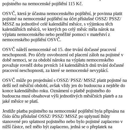
pojistného na nemocenské pojištění 115 Kč.
OSVČ, která je účastna nemocenského pojištění, je povinna platit
pojistné na nemocenské pojištění na účet příslušné OSSZ/ PSSZ/
MSSZ na jednotlivé celé kalendářní měsíce, s výjimkou těch
kalendářních měsíců, ve kterých po celý měsíc měla nárok na
výplatu nemocenského nebo peněžité pomoci v mateřství z
nemocenského pojištění OSVČ.
OSVČ náleží nemocenské od 15. dne trvání dočasné pracovní
neschopnosti. Pro účely osvobození od placení záloh na pojistné v
době nemoci, se za období nároku na výplatu nemocenského
považuje rovněž doba prvních 14 kalendářních dnů trvání dočasné
pracovní neschopnosti, za které se nemocenské nevyplácí.
OSVČ může po projednání s OSSZ/ PSSZ/ MSSZ platit pojistné na
delší než měsíční období, avšak vždy jen do budoucna a nejdéle do
konce kalendářního roku. Oznámení o platbě pojistného do
budoucna musí obsahovat výši jednotlivých měsíčních plateb a za
jaké měsíce se platí.
Jestliže platba pojistného na nemocenské pojištění byla připsána na
číslo účtu příslušné OSSZ/ PSSZ/ MSSZ po uplynutí lhůty
stanovené pro splatnost pojistného nebo bylo pojistné zaplaceno v
nižší částce, než mělo být zaplaceno, jedná se o přeplatek na