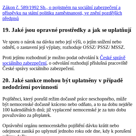
Zákon č. 589/1992 Sb., o pojistném na sociální zabezpečení a
příspěvku na státní politiku zaměstnanosti, ve znění pozdějších
předpisů
19. Jaké jsou opravné prostředky a jak se uplatňují
Ve sporu o nárok na dávku nebo její výši, o jejím snížení nebo
odnětí, o zastavení její výplaty, rozhoduje OSSZ/ PSSZ/ MSSZ.
Proti jejímu rozhodnutí je možno podat odvolání k
České správě
sociálního zabezpečení
, o odvolání rozhodují příslušná pracoviště
České správy sociálního zabezpečení.
20. Jaké sankce mohou být uplatněny v případě
nedodržení povinností
Pojištěnci, který porušil režim dočasně práce neschopného, může
být nemocenské dočasně kráceno nebo odňato, a to na dobu nejdéle
100 kalendářních dnů; již vyplacené nemocenské je za tuto dobu
považováno za přeplatek.
Oprávnění orgánu nemocenského pojištění dávku krátit nebo
odejmout zaniká po uplynutí jednoho roku ode dne, kdy k porušení