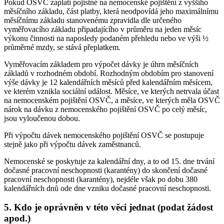
Pokud OSVČ zaplatí pojistné na nemocenské pojištění z vyššího
měsíčního základu, část platby, která neodpovídá jeho maximálnímu
měsíčnímu základu stanovenému zpravidla dle určeného
vyměřovacího základu připadajícího v průměru na jeden měsíc
výkonu činnosti na naposledy podaném přehledu nebo ve výši ½
průměrné mzdy, se stává přeplatkem.
Vyměřovacím základem pro výpočet dávky je úhrn měsíčních
základů v rozhodném období. Rozhodným obdobím pro stanovení
výše dávky je 12 kalendářních měsíců před kalendářním měsícem,
ve kterém vznikla sociální událost. Měsíce, ve kterých netrvala účast
na nemocenském pojištění OSVČ, a měsíce, ve kterých měla OSVČ
nárok na dávku z nemocenského pojištění OSVČ po celý měsíc,
jsou vyloučenou dobou.
Při výpočtu dávek nemocenského pojištění OSVČ se postupuje
stejně jako při výpočtu dávek zaměstnanců.
Nemocenské se poskytuje za kalendářní dny, a to od 15. dne trvání
dočasné pracovní neschopnosti (karantény) do skončení dočasné
pracovní neschopnosti (karantény), nejdéle však po dobu 380
kalendářních dnů ode dne vzniku dočasné pracovní neschopnosti.
5. Kdo je oprávněn v této věci jednat (podat žádost
apod.)