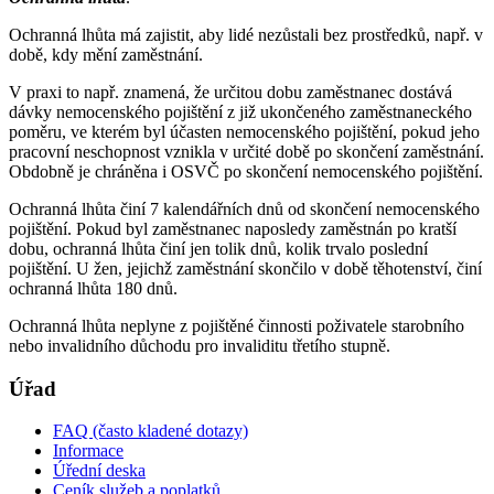
Ochranná lhůta má zajistit, aby lidé nezůstali bez prostředků, např. v
době, kdy mění zaměstnání.
V praxi to např. znamená, že určitou dobu zaměstnanec dostává
dávky nemocenského pojištění z již ukončeného zaměstnaneckého
poměru, ve kterém byl účasten nemocenského pojištění, pokud jeho
pracovní neschopnost vznikla v určité době po skončení zaměstnání.
Obdobně je chráněna i OSVČ po skončení nemocenského pojištění.
Ochranná lhůta činí 7 kalendářních dnů od skončení nemocenského
pojištění. Pokud byl zaměstnanec naposledy zaměstnán po kratší
dobu, ochranná lhůta činí jen tolik dnů, kolik trvalo poslední
pojištění. U žen, jejichž zaměstnání skončilo v době těhotenství, činí
ochranná lhůta 180 dnů.
Ochranná lhůta neplyne z pojištěné činnosti poživatele starobního
nebo invalidního důchodu pro invaliditu třetího stupně.
Úřad
FAQ (často kladené dotazy)
Informace
Úřední deska
Ceník služeb a poplatků