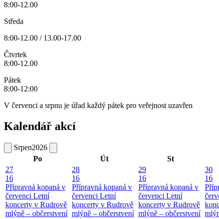
8:00-12.00
Středa
8:00-12.00 / 13.00-17.00
Čtvrtek
8:00-12.00
Pátek
8:00-12:00
V červenci a srpnu je úřad každý pátek pro veřejnost uzavřen
Kalendář akcí
Srpen
2026
Po
Út
St
27
28
29
30
16
16
16
16
Přípravná kopaná v
Přípravná kopaná v
Přípravná kopaná v
Příp
červenci
Letní
červenci
Letní
červenci
Letní
červ
koncerty v Rudrově
koncerty v Rudrově
koncerty v Rudrově
konc
mlýně – občerstvení
mlýně – občerstvení
mlýně – občerstvení
mlýn