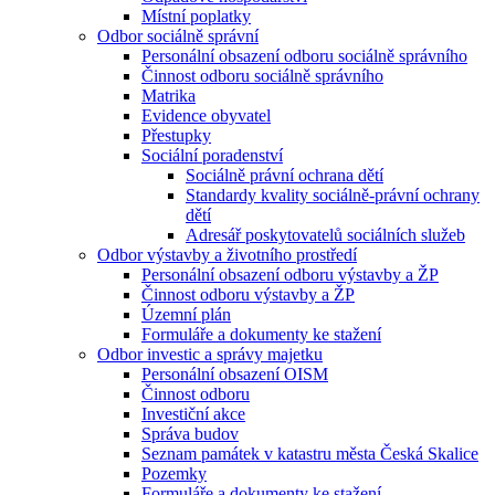
Místní poplatky
Odbor sociálně správní
Personální obsazení odboru sociálně správního
Činnost odboru sociálně správního
Matrika
Evidence obyvatel
Přestupky
Sociální poradenství
Sociálně právní ochrana dětí
Standardy kvality sociálně-právní ochrany
dětí
Adresář poskytovatelů sociálních služeb
Odbor výstavby a životního prostředí
Personální obsazení odboru výstavby a ŽP
Činnost odboru výstavby a ŽP
Územní plán
Formuláře a dokumenty ke stažení
Odbor investic a správy majetku
Personální obsazení OISM
Činnost odboru
Investiční akce
Správa budov
Seznam památek v katastru města Česká Skalice
Pozemky
Formuláře a dokumenty ke stažení