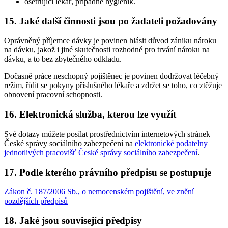
ošetřující lékař, případně hygienik.
15. Jaké další činnosti jsou po žadateli požadovány
Oprávněný příjemce dávky je povinen hlásit důvod zániku nároku
na dávku, jakož i jiné skutečnosti rozhodné pro trvání nároku na
dávku, a to bez zbytečného odkladu.
Dočasně práce neschopný pojištěnec je povinen dodržovat léčebný
režim, řídit se pokyny příslušného lékaře a zdržet se toho, co ztěžuje
obnovení pracovní schopnosti.
16. Elektronická služba, kterou lze využít
Své dotazy můžete posílat prostřednictvím internetových stránek
České správy sociálního zabezpečení na
elektronické podatelny
jednotlivých pracovišť České správy sociálního zabezpečení
.
17. Podle kterého právního předpisu se postupuje
Zákon č. 187/2006 Sb., o nemocenském pojištění, ve znění
pozdějších předpisů
18. Jaké jsou související předpisy