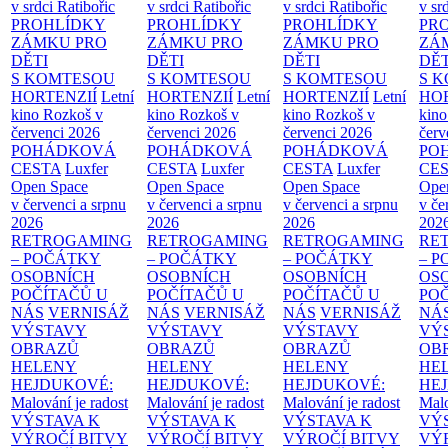
v srdci Ratibořic
v srdci Ratibořic
v srdci Ratibořic
v sr
PROHLÍDKY
PROHLÍDKY
PROHLÍDKY
PR
ZÁMKU PRO
ZÁMKU PRO
ZÁMKU PRO
ZÁ
DĚTI
DĚTI
DĚTI
DĚT
S KOMTESOU
S KOMTESOU
S KOMTESOU
S 
HORTENZIÍ
Letní
HORTENZIÍ
Letní
HORTENZIÍ
Letní
HOR
kino Rozkoš v
kino Rozkoš v
kino Rozkoš v
kino
červenci 2026
červenci 2026
červenci 2026
červ
POHÁDKOVÁ
POHÁDKOVÁ
POHÁDKOVÁ
PO
CESTA
Luxfer
CESTA
Luxfer
CESTA
Luxfer
CE
Open Space
Open Space
Open Space
Ope
v červenci a srpnu
v červenci a srpnu
v červenci a srpnu
v če
2026
2026
2026
202
RETROGAMING
RETROGAMING
RETROGAMING
RE
– POČÁTKY
– POČÁTKY
– POČÁTKY
– 
OSOBNÍCH
OSOBNÍCH
OSOBNÍCH
OS
POČÍTAČŮ U
POČÍTAČŮ U
POČÍTAČŮ U
PO
NÁS
VERNISÁŽ
NÁS
VERNISÁŽ
NÁS
VERNISÁŽ
NÁ
VÝSTAVY
VÝSTAVY
VÝSTAVY
VÝ
OBRAZŮ
OBRAZŮ
OBRAZŮ
OB
HELENY
HELENY
HELENY
HE
HEJDUKOVÉ:
HEJDUKOVÉ:
HEJDUKOVÉ:
HE
Malování je radost
Malování je radost
Malování je radost
Malo
VÝSTAVA K
VÝSTAVA K
VÝSTAVA K
VÝ
VÝROČÍ BITVY
VÝROČÍ BITVY
VÝROČÍ BITVY
VÝ