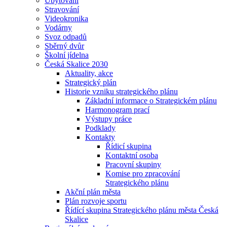
Ubytování
Stravování
Videokronika
Vodárny
Svoz odpadů
Sběrný dvůr
Školní jídelna
Česká Skalice 2030
Aktuality, akce
Strategický plán
Historie vzniku strategického plánu
Základní informace o Strategickém plánu
Harmonogram prací
Výstupy práce
Podklady
Kontakty
Řídicí skupina
Kontaktní osoba
Pracovní skupiny
Komise pro zpracování
Strategického plánu
Akční plán města
Plán rozvoje sportu
Řídící skupina Strategického plánu města Česká
Skalice