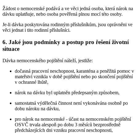
Žádost o nemocenské podává a ve věci jedná osoba, která nárok na
dávku uplatňuje, nebo osoba pověřená plnou mocí této osoby.
Je-li dávka poskytována rodinným příslušníkům, jsou oprávněni ve
věci jednat i tito rodinní příslušníci.
6. Jaké jsou podmínky a postup pro řešení životní
situace
Dávka nemocenského pojištění náleží, jestliže:
dočasná pracovní neschopnost, karanténa a peněžitá pomoc v
mateřství vznikla v době pojištění nebo po skončení pojištění
v ochranné lhůtě,
nárok na dávku byl uplatněn předepsaným způsobem,
samostatná výdělečná činnost není vykonávána osobně po
dobu nároku na dávku,
pro nárok na nemocenské - účast na nemocenském pojištění
OSVČ trvala alespoň po dobu 3 měsíců bezprostředně
předcházejících dni vzniku pracovní neschopnosti,