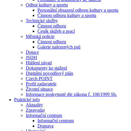
Odbor kultury a sportu
Personální obsazení odboru kultury a sportu
Činnost odboru kultury a sportu
Technické služby
Činnost odboru
Ceník služeb a prací
Městská policie
Činnost odboru
Galerie nalezených psů
Dotace
JSDH
Hlášení závad
Dokumenty ke stažení
Digitální povodňový plán
Czech POINT
Profil zadavatele
Životní situace
Informace poskytnuté dle zákona č. 106⁄1999 Sb.
Praktické info
Aktuality
Zpravodaj
Informační centrum
Informační centrum
Doprava