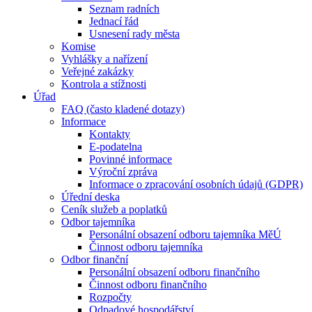
Seznam radních
Jednací řád
Usnesení rady města
Komise
Vyhlášky a nařízení
Veřejné zakázky
Kontrola a stížnosti
Úřad
FAQ (často kladené dotazy)
Informace
Kontakty
E-podatelna
Povinné informace
Výroční zpráva
Informace o zpracování osobních údajů (GDPR)
Úřední deska
Ceník služeb a poplatků
Odbor tajemníka
Personální obsazení odboru tajemníka MěÚ
Činnost odboru tajemníka
Odbor finanční
Personální obsazení odboru finančního
Činnost odboru finančního
Rozpočty
Odpadové hospodářství