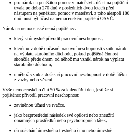
pro nárok na peněžitou pomoc v mateřství - účast na pojištění
trvala po dobu 270 dnů v posledních dvou letech před
nástupem na peněžitou pomoc v mateřství, z toho alespoň 180
dnů musí být účast na nemocenském pojištění OSVČ.
Nárok na nemocenské nemá pojištěnec:
který si úmyslně přivodil pracovní neschopnost,
kterému v době dočasné pracovní neschopnosti vznikl nárok
na výplatu starobního důchodu, pokud pojištěná činnost
skončila přede dnem, od něhož mu vznikl nárok na výplatu
starobního důchodu,
u něhož vznikla dočasná pracovní neschopnost v době útěku
z vazby nebo vězení.
Výše nemocenského činí 50 % za kalendářní den, jestliže si
pojištěnec přivodil pracovní neschopnost:
zaviněnou účastí ve rvačce,
jako bezprostřední následek své opilosti nebo zneužití
omamných prostředků nebo psychotropních látek,
při spáchání úmyslného trestného činu nebo úmyslně