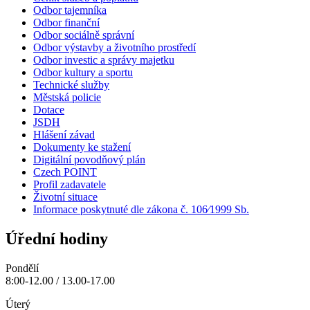
Odbor tajemníka
Odbor finanční
Odbor sociálně správní
Odbor výstavby a životního prostředí
Odbor investic a správy majetku
Odbor kultury a sportu
Technické služby
Městská policie
Dotace
JSDH
Hlášení závad
Dokumenty ke stažení
Digitální povodňový plán
Czech POINT
Profil zadavatele
Životní situace
Informace poskytnuté dle zákona č. 106⁄1999 Sb.
Úřední hodiny
Pondělí
8:00-12.00 / 13.00-17.00
Úterý