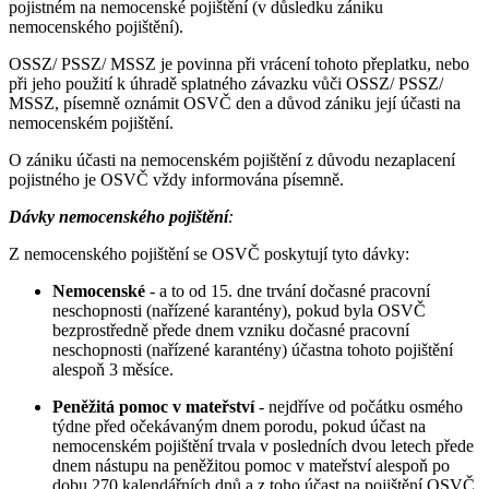
pojistném na nemocenské pojištění (v důsledku zániku
nemocenského pojištění).
OSSZ/ PSSZ/ MSSZ je povinna při vrácení tohoto přeplatku, nebo
při jeho použití k úhradě splatného závazku vůči OSSZ/ PSSZ/
MSSZ, písemně oznámit OSVČ den a důvod zániku její účasti na
nemocenském pojištění.
O zániku účasti na nemocenském pojištění z důvodu nezaplacení
pojistného je OSVČ vždy informována písemně.
Dávky nemocenského pojištění
:
Z nemocenského pojištění se OSVČ poskytují tyto dávky:
Nemocenské
- a to od 15. dne trvání dočasné pracovní
neschopnosti (nařízené karantény), pokud byla OSVČ
bezprostředně přede dnem vzniku dočasné pracovní
neschopnosti (nařízené karantény) účastna tohoto pojištění
alespoň 3 měsíce.
Peněžitá pomoc v mateřství
- nejdříve od počátku osmého
týdne před očekávaným dnem porodu, pokud účast na
nemocenském pojištění trvala v posledních dvou letech přede
dnem nástupu na peněžitou pomoc v mateřství alespoň po
dobu 270 kalendářních dnů a z toho účast na pojištění OSVČ