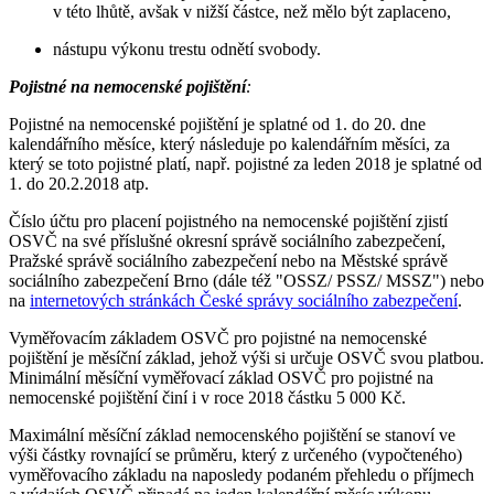
v této lhůtě, avšak v nižší částce, než mělo být zaplaceno,
nástupu výkonu trestu odnětí svobody.
Pojistné na nemocenské pojištění
:
Pojistné na nemocenské pojištění je splatné od 1. do 20. dne
kalendářního měsíce, který následuje po kalendářním měsíci, za
který se toto pojistné platí, např. pojistné za leden 2018 je splatné od
1. do 20.2.2018 atp.
Číslo účtu pro placení pojistného na nemocenské pojištění zjistí
OSVČ na své příslušné okresní správě sociálního zabezpečení,
Pražské správě sociálního zabezpečení nebo na Městské správě
sociálního zabezpečení Brno (dále též "OSSZ/ PSSZ/ MSSZ") nebo
na
internetových stránkách České správy sociálního zabezpečení
.
Vyměřovacím základem OSVČ pro pojistné na nemocenské
pojištění je měsíční základ, jehož výši si určuje OSVČ svou platbou.
Minimální měsíční vyměřovací základ OSVČ pro pojistné na
nemocenské pojištění činí i v roce 2018 částku 5 000 Kč.
Maximální měsíční základ nemocenského pojištění se stanoví ve
výši částky rovnající se průměru, který z určeného (vypočteného)
vyměřovacího základu na naposledy podaném přehledu o příjmech