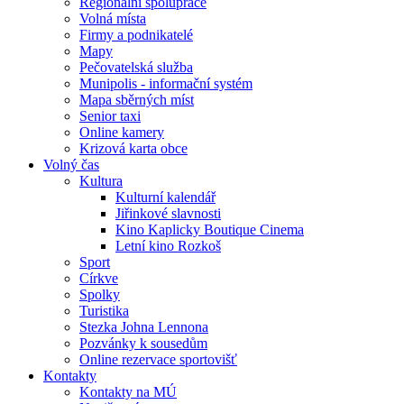
Regionální spolupráce
Volná místa
Firmy a podnikatelé
Mapy
Pečovatelská služba
Munipolis - informační systém
Mapa sběrných míst
Senior taxi
Online kamery
Krizová karta obce
Volný čas
Kultura
Kulturní kalendář
Jiřinkové slavnosti
Kino Kaplicky Boutique Cinema
Letní kino Rozkoš
Sport
Církve
Spolky
Turistika
Stezka Johna Lennona
Pozvánky k sousedům
Online rezervace sportovišť
Kontakty
Kontakty na MÚ