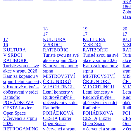
SKA
186
Zobr
zázn
18
19
20
17
17
17
17
KULTURA
KULTURA
KU
16
V SRDCI
V SRDCI
V S
KULTURA
RATIBOŘIC
RATIBOŘIC
RAT
V SRDCI
Turisté zvou na své
Turisté zvou na své
Turi
RATIBOŘIC
akce v srpnu 2026
akce v srpnu 2026
akce
Turisté zvou na své
Kam za kopanou v
Kam za kopanou v
Kam
akce v srpnu 2026
srpnu
srpnu
srpn
Kam za kopanou v
MISTROVSTVÍ
MISTROVSTVÍ
MI
srpnu
Letní koncerty
ČR JUNIORŮ
ČR JUNIORŮ
ČR 
v Rudrově mlýně –
V JACHTINGU
V JACHTINGU
V 
občerstvení v srdci
Letní koncerty v
Letní koncerty v
Letn
Ratibořic
Rudrově mlýně –
Rudrově mlýně –
Rud
POHÁDKOVÁ
občerstvení v srdci
občerstvení v srdci
obče
CESTA
Luxfer
Ratibořic
Ratibořic
Rati
Open Space
POHÁDKOVÁ
POHÁDKOVÁ
PO
v červenci a srpnu
CESTA
Luxfer
CESTA
Luxfer
CE
2026
Open Space
Open Space
Ope
RETROGAMING
v červenci a srpnu
v červenci a srpnu
v če