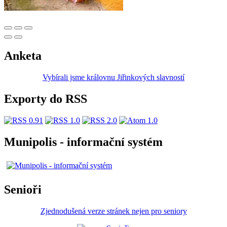
Anketa
Vybírali jsme královnu Jiřinkových slavností
Exporty do RSS
Munipolis - informační systém
Senioři
Zjednodušená verze stránek nejen pro seniory