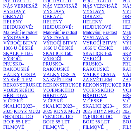
POČÍTAČŮ U
POČÍTAČŮ U
POČÍTAČŮ U
PO
NÁS
VERNISÁŽ
NÁS
VERNISÁŽ
NÁS
VERNISÁŽ
NÁ
VÝSTAVY
VÝSTAVY
VÝSTAVY
VÝ
OBRAZŮ
OBRAZŮ
OBRAZŮ
OB
HELENY
HELENY
HELENY
HE
HEJDUKOVÉ:
HEJDUKOVÉ:
HEJDUKOVÉ:
HE
Malování je radost
Malování je radost
Malování je radost
Malo
VÝSTAVA K
VÝSTAVA K
VÝSTAVA K
VÝ
VÝROČÍ BITVY
VÝROČÍ BITVY
VÝROČÍ BITVY
VÝ
1866 U ČESKÉ
1866 U ČESKÉ
1866 U ČESKÉ
186
SKALICE
160.
SKALICE
160.
SKALICE
160.
SK
VÝROČÍ
VÝROČÍ
VÝROČÍ
VÝ
PRUSKO-
PRUSKO-
PRUSKO-
PR
RAKOUSKÉ
RAKOUSKÉ
RAKOUSKÉ
RA
VÁLKY
CESTA
VÁLKY
CESTA
VÁLKY
CESTA
VÁ
ZA SVĚTLEM
ZA SVĚTLEM
ZA SVĚTLEM
ZA
REKONSTRUKCE
REKONSTRUKCE
REKONSTRUKCE
RE
VOJENSKÉHO
VOJENSKÉHO
VOJENSKÉHO
VO
HŘBITOVA
HŘBITOVA
HŘBITOVA
HŘ
V ČESKÉ
V ČESKÉ
V ČESKÉ
V 
SKALICI 2023–
SKALICI 2023–
SKALICI 2023–
SKA
2025
KDYŽ MUŽI
2025
KDYŽ MUŽI
2025
KDYŽ MUŽI
202
(NE)JDOU DO
(NE)JDOU DO
(NE)JDOU DO
(NE
BOJE
55 LET
BOJE
55 LET
BOJE
55 LET
BO
FILMOVÉ
FILMOVÉ
FILMOVÉ
FI