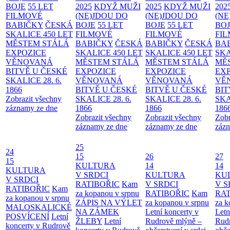
BOJE
55 LET
2025
KDYŽ MUŽI
2025
KDYŽ MUŽI
202
FILMOVÉ
(NE)JDOU DO
(NE)JDOU DO
(NE
BABIČKY
ČESKÁ
BOJE
55 LET
BOJE
55 LET
BO
SKALICE 450 LET
FILMOVÉ
FILMOVÉ
FI
MĚSTEM
STÁLÁ
BABIČKY
ČESKÁ
BABIČKY
ČESKÁ
BA
EXPOZICE
SKALICE 450 LET
SKALICE 450 LET
SKA
VĚNOVANÁ
MĚSTEM
STÁLÁ
MĚSTEM
STÁLÁ
MĚ
BITVĚ U ČESKÉ
EXPOZICE
EXPOZICE
EX
SKALICE 28. 6.
VĚNOVANÁ
VĚNOVANÁ
VĚ
1866
BITVĚ U ČESKÉ
BITVĚ U ČESKÉ
BIT
Zobrazit všechny
SKALICE 28. 6.
SKALICE 28. 6.
SKA
záznamy ze dne
1866
1866
186
Zobrazit všechny
Zobrazit všechny
Zobr
záznamy ze dne
záznamy ze dne
zázn
25
24
15
26
27
15
KULTURA
14
14
KULTURA
V SRDCI
KULTURA
KU
V SRDCI
RATIBOŘIC
Kam
V SRDCI
V S
RATIBOŘIC
Kam
za kopanou v srpnu
RATIBOŘIC
Kam
RAT
za kopanou v srpnu
ZÁPIS NA VÝLET
za kopanou v srpnu
za k
MALOSKALICKÉ
NA ZÁMEK
Letní koncerty v
Letn
POSVÍCENÍ
Letní
ŽLEBY
Letní
Rudrově mlýně –
Rud
koncerty v Rudrově