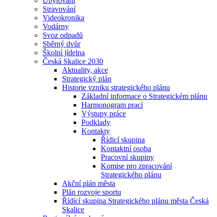
Ubytování
Stravování
Videokronika
Vodárny
Svoz odpadů
Sběrný dvůr
Školní jídelna
Česká Skalice 2030
Aktuality, akce
Strategický plán
Historie vzniku strategického plánu
Základní informace o Strategickém plánu
Harmonogram prací
Výstupy práce
Podklady
Kontakty
Řídicí skupina
Kontaktní osoba
Pracovní skupiny
Komise pro zpracování
Strategického plánu
Akční plán města
Plán rozvoje sportu
Řídící skupina Strategického plánu města Česká
Skalice