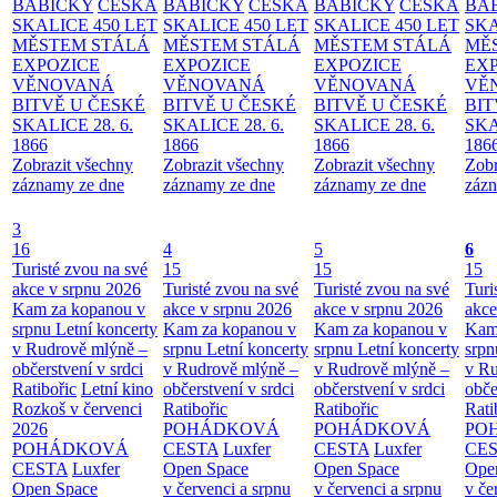
BABIČKY
ČESKÁ
BABIČKY
ČESKÁ
BABIČKY
ČESKÁ
BA
SKALICE 450 LET
SKALICE 450 LET
SKALICE 450 LET
SKA
MĚSTEM
STÁLÁ
MĚSTEM
STÁLÁ
MĚSTEM
STÁLÁ
MĚ
EXPOZICE
EXPOZICE
EXPOZICE
EX
VĚNOVANÁ
VĚNOVANÁ
VĚNOVANÁ
VĚ
BITVĚ U ČESKÉ
BITVĚ U ČESKÉ
BITVĚ U ČESKÉ
BIT
SKALICE 28. 6.
SKALICE 28. 6.
SKALICE 28. 6.
SKA
1866
1866
1866
186
Zobrazit všechny
Zobrazit všechny
Zobrazit všechny
Zobr
záznamy ze dne
záznamy ze dne
záznamy ze dne
zázn
3
16
4
5
6
Turisté zvou na své
15
15
15
akce v srpnu 2026
Turisté zvou na své
Turisté zvou na své
Turi
Kam za kopanou v
akce v srpnu 2026
akce v srpnu 2026
akce
srpnu
Letní koncerty
Kam za kopanou v
Kam za kopanou v
Kam
v Rudrově mlýně –
srpnu
Letní koncerty
srpnu
Letní koncerty
srp
občerstvení v srdci
v Rudrově mlýně –
v Rudrově mlýně –
v Ru
Ratibořic
Letní kino
občerstvení v srdci
občerstvení v srdci
obče
Rozkoš v červenci
Ratibořic
Ratibořic
Rati
2026
POHÁDKOVÁ
POHÁDKOVÁ
PO
POHÁDKOVÁ
CESTA
Luxfer
CESTA
Luxfer
CE
CESTA
Luxfer
Open Space
Open Space
Ope
Open Space
v červenci a srpnu
v červenci a srpnu
v če