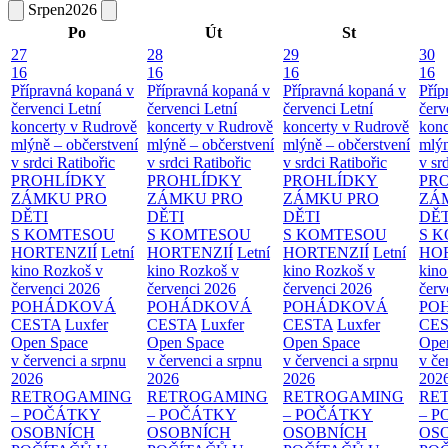
Srpen
2026
Po
Út
St
27
28
29
30
16
16
16
16
Přípravná kopaná v
Přípravná kopaná v
Přípravná kopaná v
Příp
červenci
Letní
červenci
Letní
červenci
Letní
červ
koncerty v Rudrově
koncerty v Rudrově
koncerty v Rudrově
konc
mlýně – občerstvení
mlýně – občerstvení
mlýně – občerstvení
mlýn
v srdci Ratibořic
v srdci Ratibořic
v srdci Ratibořic
v sr
PROHLÍDKY
PROHLÍDKY
PROHLÍDKY
PR
ZÁMKU PRO
ZÁMKU PRO
ZÁMKU PRO
ZÁ
DĚTI
DĚTI
DĚTI
DĚT
S KOMTESOU
S KOMTESOU
S KOMTESOU
S 
HORTENZIÍ
Letní
HORTENZIÍ
Letní
HORTENZIÍ
Letní
HOR
kino Rozkoš v
kino Rozkoš v
kino Rozkoš v
kino
červenci 2026
červenci 2026
červenci 2026
červ
POHÁDKOVÁ
POHÁDKOVÁ
POHÁDKOVÁ
PO
CESTA
Luxfer
CESTA
Luxfer
CESTA
Luxfer
CE
Open Space
Open Space
Open Space
Ope
v červenci a srpnu
v červenci a srpnu
v červenci a srpnu
v če
2026
2026
2026
202
RETROGAMING
RETROGAMING
RETROGAMING
RE
– POČÁTKY
– POČÁTKY
– POČÁTKY
– 
OSOBNÍCH
OSOBNÍCH
OSOBNÍCH
OS