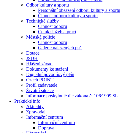
Odbor kultury a sportu
Personální obsazení odboru kultury a sportu
Činnost odboru kultury a sportu
Technické služby
Činnost odboru
Ceník služeb a prací
Městská policie
Činnost odboru
Galerie nalezených psů
Dotace
JSDH
Hlášení závad
Dokumenty ke stažení
Digitální povodňový plán
Czech POINT
Profil zadavatele
Životní situace
Informace poskytnuté dle zákona č. 106⁄1999 Sb.
Praktické info
Aktuality
Zpravodaj
Informační centrum
Informační centrum
Doprava