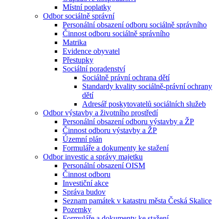
Místní poplatky
Odbor sociálně správní
Personální obsazení odboru sociálně správního
Činnost odboru sociálně správního
Matrika
Evidence obyvatel
Přestupky
Sociální poradenství
Sociálně právní ochrana dětí
Standardy kvality sociálně-právní ochrany
dětí
Adresář poskytovatelů sociálních služeb
Odbor výstavby a životního prostředí
Personální obsazení odboru výstavby a ŽP
Činnost odboru výstavby a ŽP
Územní plán
Formuláře a dokumenty ke stažení
Odbor investic a správy majetku
Personální obsazení OISM
Činnost odboru
Investiční akce
Správa budov
Seznam památek v katastru města Česká Skalice
Pozemky
Formuláře a dokumenty ke stažení