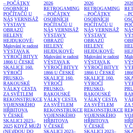
– POČÁTKY
2026
2026
202
OSOBNÍCH
RETROGAMING
RETROGAMING
RE
POČÍTAČŮ U
– POČÁTKY
– POČÁTKY
– 
NÁS
VERNISÁŽ
OSOBNÍCH
OSOBNÍCH
OS
VÝSTAVY
POČÍTAČŮ U
POČÍTAČŮ U
PO
OBRAZŮ
NÁS
VERNISÁŽ
NÁS
VERNISÁŽ
NÁ
HELENY
VÝSTAVY
VÝSTAVY
VÝ
HEJDUKOVÉ:
OBRAZŮ
OBRAZŮ
OB
Malování je radost
HELENY
HELENY
HE
VÝSTAVA K
HEJDUKOVÉ:
HEJDUKOVÉ:
HE
VÝROČÍ BITVY
Malování je radost
Malování je radost
Malo
1866 U ČESKÉ
VÝSTAVA K
VÝSTAVA K
VÝ
SKALICE
160.
VÝROČÍ BITVY
VÝROČÍ BITVY
VÝ
VÝROČÍ
1866 U ČESKÉ
1866 U ČESKÉ
186
PRUSKO-
SKALICE
160.
SKALICE
160.
SK
RAKOUSKÉ
VÝROČÍ
VÝROČÍ
VÝ
VÁLKY
CESTA
PRUSKO-
PRUSKO-
PR
ZA SVĚTLEM
RAKOUSKÉ
RAKOUSKÉ
RA
REKONSTRUKCE
VÁLKY
CESTA
VÁLKY
CESTA
VÁ
VOJENSKÉHO
ZA SVĚTLEM
ZA SVĚTLEM
ZA
HŘBITOVA
REKONSTRUKCE
REKONSTRUKCE
RE
V ČESKÉ
VOJENSKÉHO
VOJENSKÉHO
VO
SKALICI 2023–
HŘBITOVA
HŘBITOVA
HŘ
2025
KDYŽ MUŽI
V ČESKÉ
V ČESKÉ
V 
(NE)JDOU DO
SKALICI 2023–
SKALICI 2023–
SKA