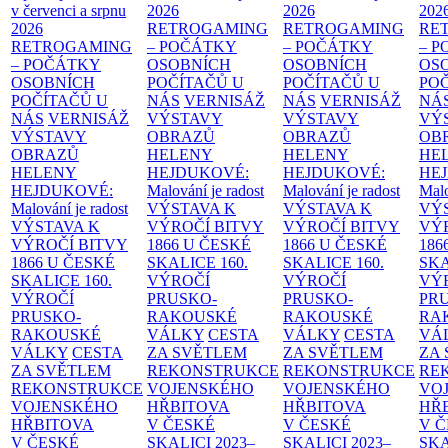
v červenci a srpnu
2026
2026
202
2026
RETROGAMING
RETROGAMING
RE
RETROGAMING
– POČÁTKY
– POČÁTKY
– 
– POČÁTKY
OSOBNÍCH
OSOBNÍCH
OS
OSOBNÍCH
POČÍTAČŮ U
POČÍTAČŮ U
PO
POČÍTAČŮ U
NÁS
VERNISÁŽ
NÁS
VERNISÁŽ
NÁ
NÁS
VERNISÁŽ
VÝSTAVY
VÝSTAVY
VÝ
VÝSTAVY
OBRAZŮ
OBRAZŮ
OB
OBRAZŮ
HELENY
HELENY
HE
HELENY
HEJDUKOVÉ:
HEJDUKOVÉ:
HE
HEJDUKOVÉ:
Malování je radost
Malování je radost
Malo
Malování je radost
VÝSTAVA K
VÝSTAVA K
VÝ
VÝSTAVA K
VÝROČÍ BITVY
VÝROČÍ BITVY
VÝ
VÝROČÍ BITVY
1866 U ČESKÉ
1866 U ČESKÉ
186
1866 U ČESKÉ
SKALICE
160.
SKALICE
160.
SK
SKALICE
160.
VÝROČÍ
VÝROČÍ
VÝ
VÝROČÍ
PRUSKO-
PRUSKO-
PR
PRUSKO-
RAKOUSKÉ
RAKOUSKÉ
RA
RAKOUSKÉ
VÁLKY
CESTA
VÁLKY
CESTA
VÁ
VÁLKY
CESTA
ZA SVĚTLEM
ZA SVĚTLEM
ZA
ZA SVĚTLEM
REKONSTRUKCE
REKONSTRUKCE
RE
REKONSTRUKCE
VOJENSKÉHO
VOJENSKÉHO
VO
VOJENSKÉHO
HŘBITOVA
HŘBITOVA
HŘ
HŘBITOVA
V ČESKÉ
V ČESKÉ
V 
V ČESKÉ
SKALICI 2023–
SKALICI 2023–
SKA