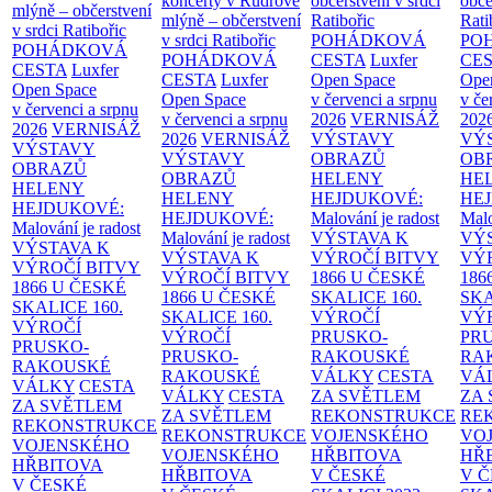
koncerty v Rudrově
občerstvení v srdci
obče
mlýně – občerstvení
mlýně – občerstvení
Ratibořic
Rati
v srdci Ratibořic
v srdci Ratibořic
POHÁDKOVÁ
PO
POHÁDKOVÁ
POHÁDKOVÁ
CESTA
Luxfer
CE
CESTA
Luxfer
CESTA
Luxfer
Open Space
Ope
Open Space
Open Space
v červenci a srpnu
v če
v červenci a srpnu
v červenci a srpnu
2026
VERNISÁŽ
202
2026
VERNISÁŽ
2026
VERNISÁŽ
VÝSTAVY
VÝ
VÝSTAVY
VÝSTAVY
OBRAZŮ
OB
OBRAZŮ
OBRAZŮ
HELENY
HE
HELENY
HELENY
HEJDUKOVÉ:
HE
HEJDUKOVÉ:
HEJDUKOVÉ:
Malování je radost
Malo
Malování je radost
Malování je radost
VÝSTAVA K
VÝ
VÝSTAVA K
VÝSTAVA K
VÝROČÍ BITVY
VÝ
VÝROČÍ BITVY
VÝROČÍ BITVY
1866 U ČESKÉ
186
1866 U ČESKÉ
1866 U ČESKÉ
SKALICE
160.
SK
SKALICE
160.
SKALICE
160.
VÝROČÍ
VÝ
VÝROČÍ
VÝROČÍ
PRUSKO-
PR
PRUSKO-
PRUSKO-
RAKOUSKÉ
RA
RAKOUSKÉ
RAKOUSKÉ
VÁLKY
CESTA
VÁ
VÁLKY
CESTA
VÁLKY
CESTA
ZA SVĚTLEM
ZA
ZA SVĚTLEM
ZA SVĚTLEM
REKONSTRUKCE
RE
REKONSTRUKCE
REKONSTRUKCE
VOJENSKÉHO
VO
VOJENSKÉHO
VOJENSKÉHO
HŘBITOVA
HŘ
HŘBITOVA
HŘBITOVA
V ČESKÉ
V 
V ČESKÉ