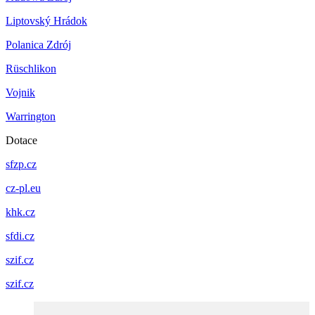
Liptovský Hrádok
Polanica Zdrój
Rüschlikon
Vojnik
Warrington
Dotace
sfzp.cz
cz-pl.eu
khk.cz
sfdi.cz
szif.cz
szif.cz