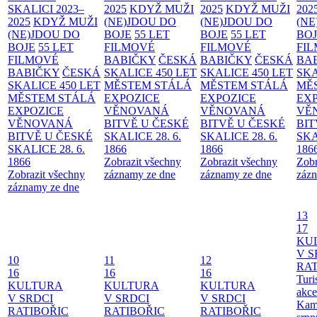
SKALICI 2023–
2025
KDYŽ MUŽI
2025
KDYŽ MUŽI
202
2025
KDYŽ MUŽI
(NE)JDOU DO
(NE)JDOU DO
(NE
(NE)JDOU DO
BOJE
55 LET
BOJE
55 LET
BO
BOJE
55 LET
FILMOVÉ
FILMOVÉ
FI
FILMOVÉ
BABIČKY
ČESKÁ
BABIČKY
ČESKÁ
BA
BABIČKY
ČESKÁ
SKALICE 450 LET
SKALICE 450 LET
SKA
SKALICE 450 LET
MĚSTEM
STÁLÁ
MĚSTEM
STÁLÁ
MĚ
MĚSTEM
STÁLÁ
EXPOZICE
EXPOZICE
EX
EXPOZICE
VĚNOVANÁ
VĚNOVANÁ
VĚ
VĚNOVANÁ
BITVĚ U ČESKÉ
BITVĚ U ČESKÉ
BIT
BITVĚ U ČESKÉ
SKALICE 28. 6.
SKALICE 28. 6.
SKA
SKALICE 28. 6.
1866
1866
186
1866
Zobrazit všechny
Zobrazit všechny
Zobr
Zobrazit všechny
záznamy ze dne
záznamy ze dne
zázn
záznamy ze dne
13
17
KU
V S
10
11
12
RAT
16
16
16
Turi
KULTURA
KULTURA
KULTURA
akce
V SRDCI
V SRDCI
V SRDCI
Kam
RATIBOŘIC
RATIBOŘIC
RATIBOŘIC