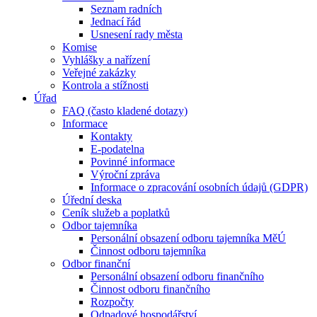
Seznam radních
Jednací řád
Usnesení rady města
Komise
Vyhlášky a nařízení
Veřejné zakázky
Kontrola a stížnosti
Úřad
FAQ (často kladené dotazy)
Informace
Kontakty
E-podatelna
Povinné informace
Výroční zpráva
Informace o zpracování osobních údajů (GDPR)
Úřední deska
Ceník služeb a poplatků
Odbor tajemníka
Personální obsazení odboru tajemníka MěÚ
Činnost odboru tajemníka
Odbor finanční
Personální obsazení odboru finančního
Činnost odboru finančního
Rozpočty
Odpadové hospodářství