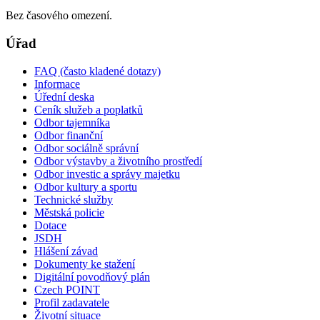
Bez časového omezení.
Úřad
FAQ (často kladené dotazy)
Informace
Úřední deska
Ceník služeb a poplatků
Odbor tajemníka
Odbor finanční
Odbor sociálně správní
Odbor výstavby a životního prostředí
Odbor investic a správy majetku
Odbor kultury a sportu
Technické služby
Městská policie
Dotace
JSDH
Hlášení závad
Dokumenty ke stažení
Digitální povodňový plán
Czech POINT
Profil zadavatele
Životní situace