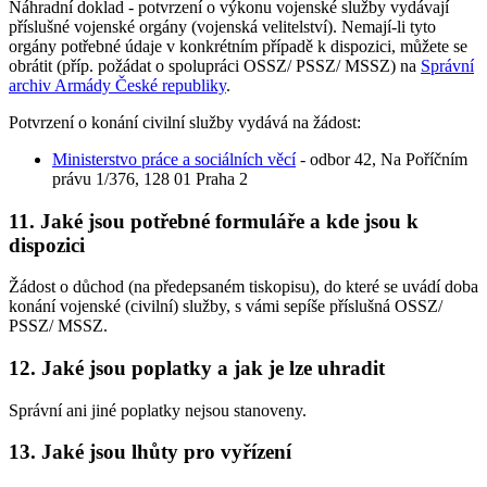
Náhradní doklad - potvrzení o výkonu vojenské služby vydávají
příslušné vojenské orgány (vojenská velitelství). Nemají-li tyto
orgány potřebné údaje v konkrétním případě k dispozici, můžete se
obrátit (příp. požádat o spolupráci OSSZ/ PSSZ/ MSSZ) na
Správní
archiv Armády České republiky
.
Potvrzení o konání civilní služby vydává na žádost:
Ministerstvo práce a sociálních věcí
- odbor 42, Na Poříčním
právu 1/376, 128 01 Praha 2
11. Jaké jsou potřebné formuláře a kde jsou k
dispozici
Žádost o důchod (na předepsaném tiskopisu), do které se uvádí doba
konání vojenské (civilní) služby, s vámi sepíše příslušná OSSZ/
PSSZ/ MSSZ.
12. Jaké jsou poplatky a jak je lze uhradit
Správní ani jiné poplatky nejsou stanoveny.
13. Jaké jsou lhůty pro vyřízení