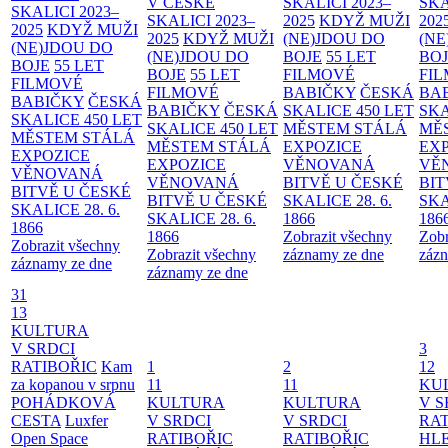
V ČESKÉ
SKALICI 2023–
SKA
SKALICI 2023–
SKALICI 2023–
2025
KDYŽ MUŽI
202
2025
KDYŽ MUŽI
2025
KDYŽ MUŽI
(NE)JDOU DO
(NE
(NE)JDOU DO
(NE)JDOU DO
BOJE
55 LET
BO
BOJE
55 LET
BOJE
55 LET
FILMOVÉ
FI
FILMOVÉ
FILMOVÉ
BABIČKY
ČESKÁ
BA
BABIČKY
ČESKÁ
BABIČKY
ČESKÁ
SKALICE 450 LET
SKA
SKALICE 450 LET
SKALICE 450 LET
MĚSTEM
STÁLÁ
MĚ
MĚSTEM
STÁLÁ
MĚSTEM
STÁLÁ
EXPOZICE
EX
EXPOZICE
EXPOZICE
VĚNOVANÁ
VĚ
VĚNOVANÁ
VĚNOVANÁ
BITVĚ U ČESKÉ
BIT
BITVĚ U ČESKÉ
BITVĚ U ČESKÉ
SKALICE 28. 6.
SKA
SKALICE 28. 6.
SKALICE 28. 6.
1866
186
1866
1866
Zobrazit všechny
Zobr
Zobrazit všechny
Zobrazit všechny
záznamy ze dne
zázn
záznamy ze dne
záznamy ze dne
31
13
KULTURA
V SRDCI
3
RATIBOŘIC
Kam
1
2
12
za kopanou v srpnu
11
11
KU
POHÁDKOVÁ
KULTURA
KULTURA
V S
CESTA
Luxfer
V SRDCI
V SRDCI
RAT
Open Space
RATIBOŘIC
RATIBOŘIC
HLE