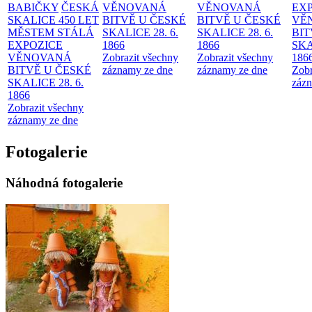
BABIČKY
ČESKÁ
VĚNOVANÁ
VĚNOVANÁ
EX
SKALICE 450 LET
BITVĚ U ČESKÉ
BITVĚ U ČESKÉ
VĚ
MĚSTEM
STÁLÁ
SKALICE 28. 6.
SKALICE 28. 6.
BIT
EXPOZICE
1866
1866
SKA
VĚNOVANÁ
Zobrazit všechny
Zobrazit všechny
186
BITVĚ U ČESKÉ
záznamy ze dne
záznamy ze dne
Zobr
SKALICE 28. 6.
zázn
1866
Zobrazit všechny
záznamy ze dne
Fotogalerie
Náhodná fotogalerie