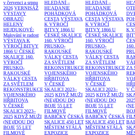
v červenci a srpnu
HLEDÁNÍ –
HLEDÁNÍ –
HĽ
2026
VERNISÁŽ
HĽADANIE
HĽADANIE
OT
VÝSTAVY
POHÁDKOVÁ
POHÁDKOVÁ
DV
OBRAZŮ
CESTA
VÝSTAVA
CESTA
VÝSTAVA
PO
HELENY
K VÝROČÍ
K VÝROČÍ
CE
HEJDUKOVÉ:
BITVY 1866 U
BITVY 1866 U
K 
Malování je radost
ČESKÉ SKALICE
ČESKÉ SKALICE
BIT
VÝSTAVA K
160. VÝROČÍ
160. VÝROČÍ
ČES
VÝROČÍ BITVY
PRUSKO-
PRUSKO-
160
1866 U ČESKÉ
RAKOUSKÉ
RAKOUSKÉ
PR
SKALICE
160.
VÁLKY
CESTA
VÁLKY
CESTA
RA
VÝROČÍ
ZA SVĚTLEM
ZA SVĚTLEM
VÁ
PRUSKO-
REKONSTRUKCE
REKONSTRUKCE
ZA
RAKOUSKÉ
VOJENSKÉHO
VOJENSKÉHO
RE
VÁLKY
CESTA
HŘBITOVA
HŘBITOVA
VO
ZA SVĚTLEM
V ČESKÉ
V ČESKÉ
HŘ
REKONSTRUKCE
SKALICI 2023–
SKALICI 2023–
V 
VOJENSKÉHO
2025
KDYŽ MUŽI
2025
KDYŽ MUŽI
SKA
HŘBITOVA
(NE)JDOU DO
(NE)JDOU DO
202
V ČESKÉ
BOJE
55 LET
BOJE
55 LET
(NE
SKALICI 2023–
FILMOVÉ
FILMOVÉ
BO
2025
KDYŽ MUŽI
BABIČKY
ČESKÁ
BABIČKY
ČESKÁ
FI
(NE)JDOU DO
SKALICE 450 LET
SKALICE 450 LET
BA
BOJE
55 LET
MĚSTEM
STÁLÁ
MĚSTEM
STÁLÁ
SKA
FILMOVÉ
EXPOZICE
EXPOZICE
MĚ