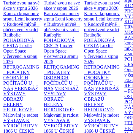
srpn
Turisté zvou na své
Turisté zvou na své
Turisté zvou na své
KO
akce v srpnu 2026
akce v srpnu 2026
akce v srpnu 2026
PR
Kam za kopanou v
Kam za kopanou v
Kam za kopanou v
VÝ
srpnu
Letní koncerty
srpnu
Letní koncerty
srpnu
Letní koncerty
KO
v Rudrově mlýně –
v Rudrově mlýně –
v Rudrově mlýně –
TR
občerstvení v srdci
občerstvení v srdci
občerstvení v srdci
MO
Ratibořic
Ratibořic
Ratibořic
BA
POHÁDKOVÁ
POHÁDKOVÁ
POHÁDKOVÁ
konc
CESTA
Luxfer
CESTA
Luxfer
CESTA
Luxfer
mlýn
Open Space
Open Space
Open Space
v sr
v červenci a srpnu
v červenci a srpnu
v červenci a srpnu
PO
2026
2026
2026
CE
RETROGAMING
RETROGAMING
RETROGAMING
Ope
– POČÁTKY
– POČÁTKY
– POČÁTKY
v če
OSOBNÍCH
OSOBNÍCH
OSOBNÍCH
202
POČÍTAČŮ U
POČÍTAČŮ U
POČÍTAČŮ U
RE
NÁS
VERNISÁŽ
NÁS
VERNISÁŽ
NÁS
VERNISÁŽ
– 
VÝSTAVY
VÝSTAVY
VÝSTAVY
OS
OBRAZŮ
OBRAZŮ
OBRAZŮ
PO
HELENY
HELENY
HELENY
NÁ
HEJDUKOVÉ:
HEJDUKOVÉ:
HEJDUKOVÉ:
VÝ
Malování je radost
Malování je radost
Malování je radost
OB
VÝSTAVA K
VÝSTAVA K
VÝSTAVA K
HE
VÝROČÍ BITVY
VÝROČÍ BITVY
VÝROČÍ BITVY
HE
1866 U ČESKÉ
1866 U ČESKÉ
1866 U ČESKÉ