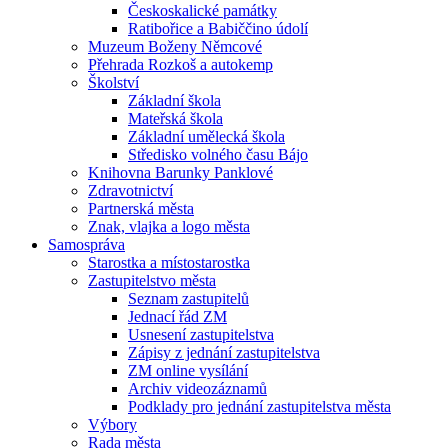
Českoskalické památky
Ratibořice a Babiččino údolí
Muzeum Boženy Němcové
Přehrada Rozkoš a autokemp
Školství
Základní škola
Mateřská škola
Základní umělecká škola
Středisko volného času Bájo
Knihovna Barunky Panklové
Zdravotnictví
Partnerská města
Znak, vlajka a logo města
Samospráva
Starostka a místostarostka
Zastupitelstvo města
Seznam zastupitelů
Jednací řád ZM
Usnesení zastupitelstva
Zápisy z jednání zastupitelstva
ZM online vysílání
Archiv videozáznamů
Podklady pro jednání zastupitelstva města
Výbory
Rada města