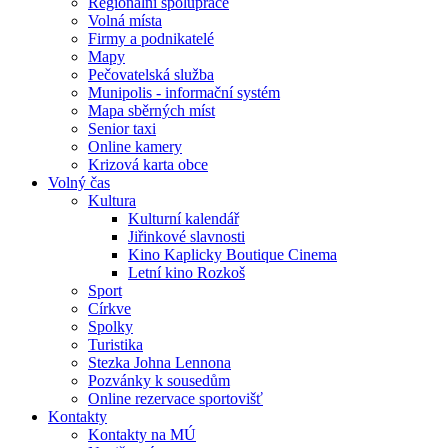
Regionální spolupráce
Volná místa
Firmy a podnikatelé
Mapy
Pečovatelská služba
Munipolis - informační systém
Mapa sběrných míst
Senior taxi
Online kamery
Krizová karta obce
Volný čas
Kultura
Kulturní kalendář
Jiřinkové slavnosti
Kino Kaplicky Boutique Cinema
Letní kino Rozkoš
Sport
Církve
Spolky
Turistika
Stezka Johna Lennona
Pozvánky k sousedům
Online rezervace sportovišť
Kontakty
Kontakty na MÚ