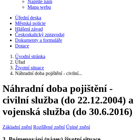
Napište nám
Mapa webu
Úřední deska
Městská policie
Hlášení závad
Českoskalický zpravodaj
Dokumenty a formuláře
Dotace
Úvodní stránka
Úřad
Životní situace
Náhradní doba pojištění - civilní...
Náhradní doba pojištění -
civilní služba (do 22.12.2004) a
vojenská služba (do 30.6.2016)
Základní znění
Rozšířené znění
Úplné znění
3. Pojmenování (název) životní situace