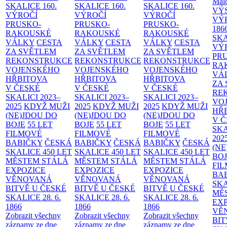
Malo
SKALICE
160.
SKALICE
160.
SKALICE
160.
VÝ
VÝROČÍ
VÝROČÍ
VÝROČÍ
VÝ
PRUSKO-
PRUSKO-
PRUSKO-
186
RAKOUSKÉ
RAKOUSKÉ
RAKOUSKÉ
SK
VÁLKY
CESTA
VÁLKY
CESTA
VÁLKY
CESTA
VÝ
ZA SVĚTLEM
ZA SVĚTLEM
ZA SVĚTLEM
PR
REKONSTRUKCE
REKONSTRUKCE
REKONSTRUKCE
RA
VOJENSKÉHO
VOJENSKÉHO
VOJENSKÉHO
VÁ
HŘBITOVA
HŘBITOVA
HŘBITOVA
ZA
V ČESKÉ
V ČESKÉ
V ČESKÉ
RE
SKALICI 2023–
SKALICI 2023–
SKALICI 2023–
VO
2025
KDYŽ MUŽI
2025
KDYŽ MUŽI
2025
KDYŽ MUŽI
HŘ
(NE)JDOU DO
(NE)JDOU DO
(NE)JDOU DO
V 
BOJE
55 LET
BOJE
55 LET
BOJE
55 LET
SKA
FILMOVÉ
FILMOVÉ
FILMOVÉ
202
BABIČKY
ČESKÁ
BABIČKY
ČESKÁ
BABIČKY
ČESKÁ
(NE
SKALICE 450 LET
SKALICE 450 LET
SKALICE 450 LET
BO
MĚSTEM
STÁLÁ
MĚSTEM
STÁLÁ
MĚSTEM
STÁLÁ
FI
EXPOZICE
EXPOZICE
EXPOZICE
BA
VĚNOVANÁ
VĚNOVANÁ
VĚNOVANÁ
SKA
BITVĚ U ČESKÉ
BITVĚ U ČESKÉ
BITVĚ U ČESKÉ
MĚ
SKALICE 28. 6.
SKALICE 28. 6.
SKALICE 28. 6.
EX
1866
1866
1866
VĚ
Zobrazit všechny
Zobrazit všechny
Zobrazit všechny
BIT
záznamy ze dne
záznamy ze dne
záznamy ze dne