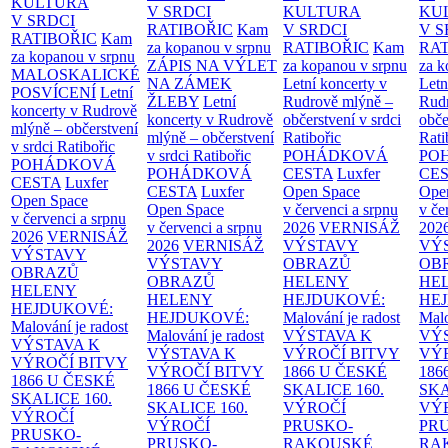
KULTURA
V SRDCI
KULTURA
KU
V SRDCI
RATIBOŘIC
Kam
V SRDCI
V S
RATIBOŘIC
Kam
za kopanou v srpnu
RATIBOŘIC
Kam
RAT
za kopanou v srpnu
ZÁPIS NA VÝLET
za kopanou v srpnu
za k
MALOSKALICKÉ
NA ZÁMEK
Letní koncerty v
Letn
POSVÍCENÍ
Letní
ŽLEBY
Letní
Rudrově mlýně –
Rud
koncerty v Rudrově
koncerty v Rudrově
občerstvení v srdci
obče
mlýně – občerstvení
mlýně – občerstvení
Ratibořic
Rati
v srdci Ratibořic
v srdci Ratibořic
POHÁDKOVÁ
PO
POHÁDKOVÁ
POHÁDKOVÁ
CESTA
Luxfer
CE
CESTA
Luxfer
CESTA
Luxfer
Open Space
Ope
Open Space
Open Space
v červenci a srpnu
v če
v červenci a srpnu
v červenci a srpnu
2026
VERNISÁŽ
202
2026
VERNISÁŽ
2026
VERNISÁŽ
VÝSTAVY
VÝ
VÝSTAVY
VÝSTAVY
OBRAZŮ
OB
OBRAZŮ
OBRAZŮ
HELENY
HE
HELENY
HELENY
HEJDUKOVÉ:
HE
HEJDUKOVÉ:
HEJDUKOVÉ:
Malování je radost
Malo
Malování je radost
Malování je radost
VÝSTAVA K
VÝ
VÝSTAVA K
VÝSTAVA K
VÝROČÍ BITVY
VÝ
VÝROČÍ BITVY
VÝROČÍ BITVY
1866 U ČESKÉ
186
1866 U ČESKÉ
1866 U ČESKÉ
SKALICE
160.
SK
SKALICE
160.
SKALICE
160.
VÝROČÍ
VÝ
VÝROČÍ
VÝROČÍ
PRUSKO-
PR
PRUSKO-
PRUSKO-
RAKOUSKÉ
RA