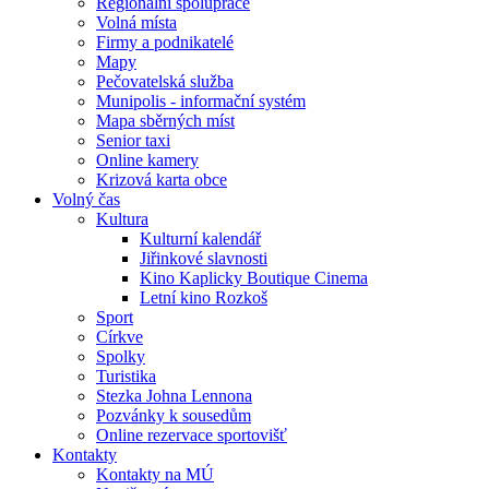
Regionální spolupráce
Volná místa
Firmy a podnikatelé
Mapy
Pečovatelská služba
Munipolis - informační systém
Mapa sběrných míst
Senior taxi
Online kamery
Krizová karta obce
Volný čas
Kultura
Kulturní kalendář
Jiřinkové slavnosti
Kino Kaplicky Boutique Cinema
Letní kino Rozkoš
Sport
Církve
Spolky
Turistika
Stezka Johna Lennona
Pozvánky k sousedům
Online rezervace sportovišť
Kontakty
Kontakty na MÚ