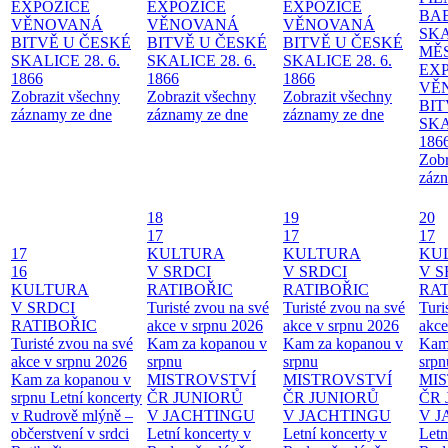
EXPOZICE
EXPOZICE
EXPOZICE
BA
VĚNOVANÁ
VĚNOVANÁ
VĚNOVANÁ
SKA
BITVĚ U ČESKÉ
BITVĚ U ČESKÉ
BITVĚ U ČESKÉ
MĚ
SKALICE 28. 6.
SKALICE 28. 6.
SKALICE 28. 6.
EX
1866
1866
1866
VĚ
Zobrazit všechny
Zobrazit všechny
Zobrazit všechny
BIT
záznamy ze dne
záznamy ze dne
záznamy ze dne
SKA
186
Zobr
zázn
18
19
20
17
17
17
17
KULTURA
KULTURA
KU
16
V SRDCI
V SRDCI
V S
KULTURA
RATIBOŘIC
RATIBOŘIC
RAT
V SRDCI
Turisté zvou na své
Turisté zvou na své
Turi
RATIBOŘIC
akce v srpnu 2026
akce v srpnu 2026
akce
Turisté zvou na své
Kam za kopanou v
Kam za kopanou v
Kam
akce v srpnu 2026
srpnu
srpnu
srpn
Kam za kopanou v
MISTROVSTVÍ
MISTROVSTVÍ
MI
srpnu
Letní koncerty
ČR JUNIORŮ
ČR JUNIORŮ
ČR 
v Rudrově mlýně –
V JACHTINGU
V JACHTINGU
V 
občerstvení v srdci
Letní koncerty v
Letní koncerty v
Letn