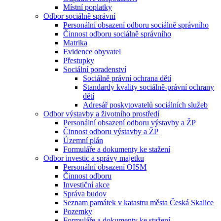
Místní poplatky
Odbor sociálně správní
Personální obsazení odboru sociálně správního
Činnost odboru sociálně správního
Matrika
Evidence obyvatel
Přestupky
Sociální poradenství
Sociálně právní ochrana dětí
Standardy kvality sociálně-právní ochrany
dětí
Adresář poskytovatelů sociálních služeb
Odbor výstavby a životního prostředí
Personální obsazení odboru výstavby a ŽP
Činnost odboru výstavby a ŽP
Územní plán
Formuláře a dokumenty ke stažení
Odbor investic a správy majetku
Personální obsazení OISM
Činnost odboru
Investiční akce
Správa budov
Seznam památek v katastru města Česká Skalice
Pozemky
Formuláře a dokumenty ke stažení