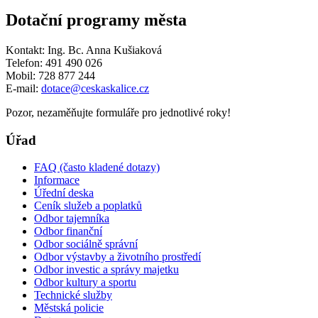
Dotační programy města
Kontakt: Ing. Bc. Anna Kušiaková
Telefon: 491 490 026
Mobil: 728 877 244
E-mail:
dotace@ceskaskalice.cz
Pozor, nezaměňujte formuláře pro jednotlivé roky!
Úřad
FAQ (často kladené dotazy)
Informace
Úřední deska
Ceník služeb a poplatků
Odbor tajemníka
Odbor finanční
Odbor sociálně správní
Odbor výstavby a životního prostředí
Odbor investic a správy majetku
Odbor kultury a sportu
Technické služby
Městská policie