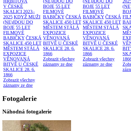
HŘBITOVA
(NE)JDOU DO
(NE)JDOU DO
202
V ČESKÉ
BOJE
55 LET
BOJE
55 LET
(NE
SKALICI 2023–
FILMOVÉ
FILMOVÉ
BO
2025
KDYŽ MUŽI
BABIČKY
ČESKÁ
BABIČKY
ČESKÁ
FI
(NE)JDOU DO
SKALICE 450 LET
SKALICE 450 LET
BA
BOJE
55 LET
MĚSTEM
STÁLÁ
MĚSTEM
STÁLÁ
SKA
FILMOVÉ
EXPOZICE
EXPOZICE
MĚ
BABIČKY
ČESKÁ
VĚNOVANÁ
VĚNOVANÁ
EX
SKALICE 450 LET
BITVĚ U ČESKÉ
BITVĚ U ČESKÉ
VĚ
MĚSTEM
STÁLÁ
SKALICE 28. 6.
SKALICE 28. 6.
BIT
EXPOZICE
1866
1866
SKA
VĚNOVANÁ
Zobrazit všechny
Zobrazit všechny
186
BITVĚ U ČESKÉ
záznamy ze dne
záznamy ze dne
Zobr
SKALICE 28. 6.
zázn
1866
Zobrazit všechny
záznamy ze dne
Fotogalerie
Náhodná fotogalerie