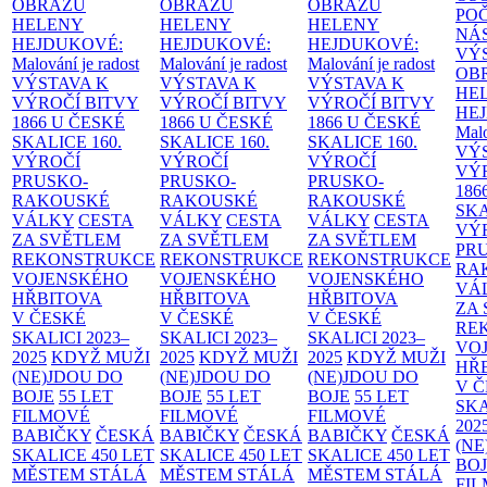
OBRAZŮ
OBRAZŮ
OBRAZŮ
PO
HELENY
HELENY
HELENY
NÁ
HEJDUKOVÉ:
HEJDUKOVÉ:
HEJDUKOVÉ:
VÝ
Malování je radost
Malování je radost
Malování je radost
OB
VÝSTAVA K
VÝSTAVA K
VÝSTAVA K
HE
VÝROČÍ BITVY
VÝROČÍ BITVY
VÝROČÍ BITVY
HE
1866 U ČESKÉ
1866 U ČESKÉ
1866 U ČESKÉ
Malo
SKALICE
160.
SKALICE
160.
SKALICE
160.
VÝ
VÝROČÍ
VÝROČÍ
VÝROČÍ
VÝ
PRUSKO-
PRUSKO-
PRUSKO-
186
RAKOUSKÉ
RAKOUSKÉ
RAKOUSKÉ
SK
VÁLKY
CESTA
VÁLKY
CESTA
VÁLKY
CESTA
VÝ
ZA SVĚTLEM
ZA SVĚTLEM
ZA SVĚTLEM
PR
REKONSTRUKCE
REKONSTRUKCE
REKONSTRUKCE
RA
VOJENSKÉHO
VOJENSKÉHO
VOJENSKÉHO
VÁ
HŘBITOVA
HŘBITOVA
HŘBITOVA
ZA
V ČESKÉ
V ČESKÉ
V ČESKÉ
RE
SKALICI 2023–
SKALICI 2023–
SKALICI 2023–
VO
2025
KDYŽ MUŽI
2025
KDYŽ MUŽI
2025
KDYŽ MUŽI
HŘ
(NE)JDOU DO
(NE)JDOU DO
(NE)JDOU DO
V 
BOJE
55 LET
BOJE
55 LET
BOJE
55 LET
SKA
FILMOVÉ
FILMOVÉ
FILMOVÉ
202
BABIČKY
ČESKÁ
BABIČKY
ČESKÁ
BABIČKY
ČESKÁ
(NE
SKALICE 450 LET
SKALICE 450 LET
SKALICE 450 LET
BO
MĚSTEM
STÁLÁ
MĚSTEM
STÁLÁ
MĚSTEM
STÁLÁ
FI