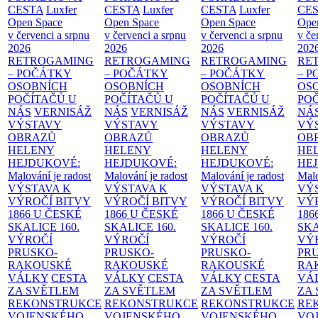
CESTA
Luxfer
CESTA
Luxfer
CESTA
Luxfer
CE
Open Space
Open Space
Open Space
Ope
v červenci a srpnu
v červenci a srpnu
v červenci a srpnu
v če
2026
2026
2026
202
RETROGAMING
RETROGAMING
RETROGAMING
RE
– POČÁTKY
– POČÁTKY
– POČÁTKY
– 
OSOBNÍCH
OSOBNÍCH
OSOBNÍCH
OS
POČÍTAČŮ U
POČÍTAČŮ U
POČÍTAČŮ U
PO
NÁS
VERNISÁŽ
NÁS
VERNISÁŽ
NÁS
VERNISÁŽ
NÁ
VÝSTAVY
VÝSTAVY
VÝSTAVY
VÝ
OBRAZŮ
OBRAZŮ
OBRAZŮ
OB
HELENY
HELENY
HELENY
HE
HEJDUKOVÉ:
HEJDUKOVÉ:
HEJDUKOVÉ:
HE
Malování je radost
Malování je radost
Malování je radost
Malo
VÝSTAVA K
VÝSTAVA K
VÝSTAVA K
VÝ
VÝROČÍ BITVY
VÝROČÍ BITVY
VÝROČÍ BITVY
VÝ
1866 U ČESKÉ
1866 U ČESKÉ
1866 U ČESKÉ
186
SKALICE
160.
SKALICE
160.
SKALICE
160.
SK
VÝROČÍ
VÝROČÍ
VÝROČÍ
VÝ
PRUSKO-
PRUSKO-
PRUSKO-
PR
RAKOUSKÉ
RAKOUSKÉ
RAKOUSKÉ
RA
VÁLKY
CESTA
VÁLKY
CESTA
VÁLKY
CESTA
VÁ
ZA SVĚTLEM
ZA SVĚTLEM
ZA SVĚTLEM
ZA
REKONSTRUKCE
REKONSTRUKCE
REKONSTRUKCE
RE
VOJENSKÉHO
VOJENSKÉHO
VOJENSKÉHO
VO