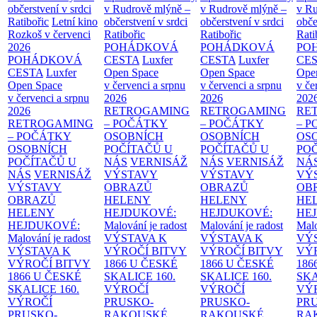
občerstvení v srdci
v Rudrově mlýně –
v Rudrově mlýně –
v Ru
Ratibořic
Letní kino
občerstvení v srdci
občerstvení v srdci
obče
Rozkoš v červenci
Ratibořic
Ratibořic
Rati
2026
POHÁDKOVÁ
POHÁDKOVÁ
PO
POHÁDKOVÁ
CESTA
Luxfer
CESTA
Luxfer
CE
CESTA
Luxfer
Open Space
Open Space
Ope
Open Space
v červenci a srpnu
v červenci a srpnu
v če
v červenci a srpnu
2026
2026
202
2026
RETROGAMING
RETROGAMING
RE
RETROGAMING
– POČÁTKY
– POČÁTKY
– 
– POČÁTKY
OSOBNÍCH
OSOBNÍCH
OS
OSOBNÍCH
POČÍTAČŮ U
POČÍTAČŮ U
PO
POČÍTAČŮ U
NÁS
VERNISÁŽ
NÁS
VERNISÁŽ
NÁ
NÁS
VERNISÁŽ
VÝSTAVY
VÝSTAVY
VÝ
VÝSTAVY
OBRAZŮ
OBRAZŮ
OB
OBRAZŮ
HELENY
HELENY
HE
HELENY
HEJDUKOVÉ:
HEJDUKOVÉ:
HE
HEJDUKOVÉ:
Malování je radost
Malování je radost
Malo
Malování je radost
VÝSTAVA K
VÝSTAVA K
VÝ
VÝSTAVA K
VÝROČÍ BITVY
VÝROČÍ BITVY
VÝ
VÝROČÍ BITVY
1866 U ČESKÉ
1866 U ČESKÉ
186
1866 U ČESKÉ
SKALICE
160.
SKALICE
160.
SK
SKALICE
160.
VÝROČÍ
VÝROČÍ
VÝ
VÝROČÍ
PRUSKO-
PRUSKO-
PR
PRUSKO-
RAKOUSKÉ
RAKOUSKÉ
RA