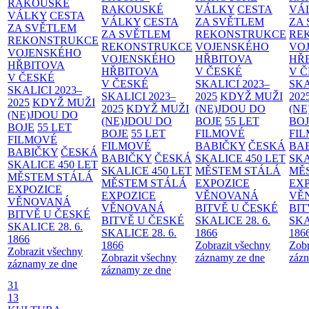
RAKOUSKÉ
RAKOUSKÉ
VÁLKY
CESTA
VÁ
VÁLKY
CESTA
VÁLKY
CESTA
ZA SVĚTLEM
ZA
ZA SVĚTLEM
ZA SVĚTLEM
REKONSTRUKCE
RE
REKONSTRUKCE
REKONSTRUKCE
VOJENSKÉHO
VO
VOJENSKÉHO
VOJENSKÉHO
HŘBITOVA
HŘ
HŘBITOVA
HŘBITOVA
V ČESKÉ
V 
V ČESKÉ
V ČESKÉ
SKALICI 2023–
SKA
SKALICI 2023–
SKALICI 2023–
2025
KDYŽ MUŽI
202
2025
KDYŽ MUŽI
2025
KDYŽ MUŽI
(NE)JDOU DO
(NE
(NE)JDOU DO
(NE)JDOU DO
BOJE
55 LET
BO
BOJE
55 LET
BOJE
55 LET
FILMOVÉ
FI
FILMOVÉ
FILMOVÉ
BABIČKY
ČESKÁ
BA
BABIČKY
ČESKÁ
BABIČKY
ČESKÁ
SKALICE 450 LET
SKA
SKALICE 450 LET
SKALICE 450 LET
MĚSTEM
STÁLÁ
MĚ
MĚSTEM
STÁLÁ
MĚSTEM
STÁLÁ
EXPOZICE
EX
EXPOZICE
EXPOZICE
VĚNOVANÁ
VĚ
VĚNOVANÁ
VĚNOVANÁ
BITVĚ U ČESKÉ
BIT
BITVĚ U ČESKÉ
BITVĚ U ČESKÉ
SKALICE 28. 6.
SKA
SKALICE 28. 6.
SKALICE 28. 6.
1866
186
1866
1866
Zobrazit všechny
Zobr
Zobrazit všechny
Zobrazit všechny
záznamy ze dne
zázn
záznamy ze dne
záznamy ze dne
31
13