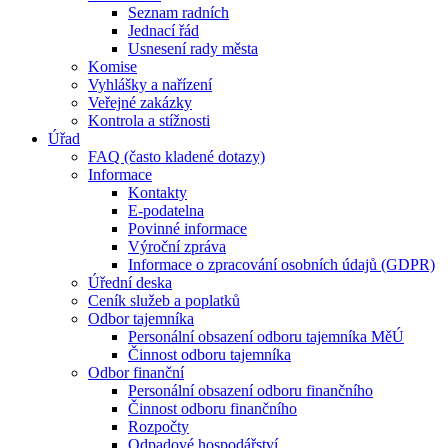
Seznam radních
Jednací řád
Usnesení rady města
Komise
Vyhlášky a nařízení
Veřejné zakázky
Kontrola a stížnosti
Úřad
FAQ (často kladené dotazy)
Informace
Kontakty
E-podatelna
Povinné informace
Výroční zpráva
Informace o zpracování osobních údajů (GDPR)
Úřední deska
Ceník služeb a poplatků
Odbor tajemníka
Personální obsazení odboru tajemníka MěÚ
Činnost odboru tajemníka
Odbor finanční
Personální obsazení odboru finančního
Činnost odboru finančního
Rozpočty
Odpadové hospodářství