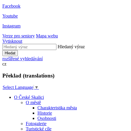
Facebook
Youtube
Instagram
Verze pro seniory
Mapa webu
Vytisknout
Hledaný výraz
Hledat
rozšířené vyhledávání
cz
Překlad (translations)
Select Language
▼
O České Skalici
O městě
Charakteristika města
Historie
Osobnosti
Fotogalerie
Turistické cíle