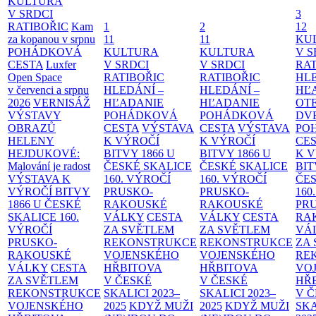
KULTURA
V SRDCI
3
RATIBOŘIC
Kam
1
2
12
za kopanou v srpnu
11
11
KU
POHÁDKOVÁ
KULTURA
KULTURA
V S
CESTA
Luxfer
V SRDCI
V SRDCI
RAT
Open Space
RATIBOŘIC
RATIBOŘIC
HLE
v červenci a srpnu
HLEDÁNÍ –
HLEDÁNÍ –
HĽ
2026
VERNISÁŽ
HĽADANIE
HĽADANIE
OT
VÝSTAVY
POHÁDKOVÁ
POHÁDKOVÁ
DV
OBRAZŮ
CESTA
VÝSTAVA
CESTA
VÝSTAVA
PO
HELENY
K VÝROČÍ
K VÝROČÍ
CE
HEJDUKOVÉ:
BITVY 1866 U
BITVY 1866 U
K 
Malování je radost
ČESKÉ SKALICE
ČESKÉ SKALICE
BIT
VÝSTAVA K
160. VÝROČÍ
160. VÝROČÍ
ČES
VÝROČÍ BITVY
PRUSKO-
PRUSKO-
160
1866 U ČESKÉ
RAKOUSKÉ
RAKOUSKÉ
PR
SKALICE
160.
VÁLKY
CESTA
VÁLKY
CESTA
RA
VÝROČÍ
ZA SVĚTLEM
ZA SVĚTLEM
VÁ
PRUSKO-
REKONSTRUKCE
REKONSTRUKCE
ZA
RAKOUSKÉ
VOJENSKÉHO
VOJENSKÉHO
RE
VÁLKY
CESTA
HŘBITOVA
HŘBITOVA
VO
ZA SVĚTLEM
V ČESKÉ
V ČESKÉ
HŘ
REKONSTRUKCE
SKALICI 2023–
SKALICI 2023–
V 
VOJENSKÉHO
2025
KDYŽ MUŽI
2025
KDYŽ MUŽI
SKA