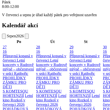
Pátek
8:00-12:00
V červenci a srpnu je úřad každý pátek pro veřejnost uzavřen
Kalendář akcí
Srpen
2026
Po
Út
St
27
28
29
30
16
16
16
16
Přípravná kopaná v
Přípravná kopaná v
Přípravná kopaná v
Příp
červenci
Letní
červenci
Letní
červenci
Letní
červ
koncerty v Rudrově
koncerty v Rudrově
koncerty v Rudrově
konc
mlýně – občerstvení
mlýně – občerstvení
mlýně – občerstvení
mlýn
v srdci Ratibořic
v srdci Ratibořic
v srdci Ratibořic
v sr
PROHLÍDKY
PROHLÍDKY
PROHLÍDKY
PR
ZÁMKU PRO
ZÁMKU PRO
ZÁMKU PRO
ZÁ
DĚTI
DĚTI
DĚTI
DĚT
S KOMTESOU
S KOMTESOU
S KOMTESOU
S 
HORTENZIÍ
Letní
HORTENZIÍ
Letní
HORTENZIÍ
Letní
HOR
kino Rozkoš v
kino Rozkoš v
kino Rozkoš v
kino
červenci 2026
červenci 2026
červenci 2026
červ
POHÁDKOVÁ
POHÁDKOVÁ
POHÁDKOVÁ
PO