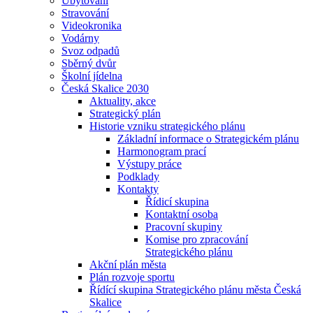
Ubytování
Stravování
Videokronika
Vodárny
Svoz odpadů
Sběrný dvůr
Školní jídelna
Česká Skalice 2030
Aktuality, akce
Strategický plán
Historie vzniku strategického plánu
Základní informace o Strategickém plánu
Harmonogram prací
Výstupy práce
Podklady
Kontakty
Řídicí skupina
Kontaktní osoba
Pracovní skupiny
Komise pro zpracování
Strategického plánu
Akční plán města
Plán rozvoje sportu
Řídící skupina Strategického plánu města Česká
Skalice