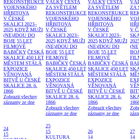
REKONSTRUKCE
VÁLKY
CESTA
VÁLKY
CESTA
VÁ
VOJENSKÉHO
ZA SVĚTLEM
ZA SVĚTLEM
ZA
HŘBITOVA
REKONSTRUKCE
REKONSTRUKCE
RE
V ČESKÉ
VOJENSKÉHO
VOJENSKÉHO
VO
SKALICI 2023–
HŘBITOVA
HŘBITOVA
HŘ
2025
KDYŽ MUŽI
V ČESKÉ
V ČESKÉ
V 
(NE)JDOU DO
SKALICI 2023–
SKALICI 2023–
SKA
BOJE
55 LET
2025
KDYŽ MUŽI
2025
KDYŽ MUŽI
202
FILMOVÉ
(NE)JDOU DO
(NE)JDOU DO
(NE
BABIČKY
ČESKÁ
BOJE
55 LET
BOJE
55 LET
BO
SKALICE 450 LET
FILMOVÉ
FILMOVÉ
FI
MĚSTEM
STÁLÁ
BABIČKY
ČESKÁ
BABIČKY
ČESKÁ
BA
EXPOZICE
SKALICE 450 LET
SKALICE 450 LET
SKA
VĚNOVANÁ
MĚSTEM
STÁLÁ
MĚSTEM
STÁLÁ
MĚ
BITVĚ U ČESKÉ
EXPOZICE
EXPOZICE
EX
SKALICE 28. 6.
VĚNOVANÁ
VĚNOVANÁ
VĚ
1866
BITVĚ U ČESKÉ
BITVĚ U ČESKÉ
BIT
Zobrazit všechny
SKALICE 28. 6.
SKALICE 28. 6.
SKA
záznamy ze dne
1866
1866
186
Zobrazit všechny
Zobrazit všechny
Zobr
záznamy ze dne
záznamy ze dne
zázn
25
24
15
26
27
15
KULTURA
14
14