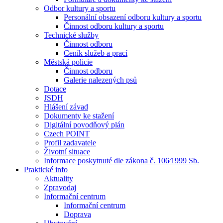
Odbor kultury a sportu
Personální obsazení odboru kultury a sportu
Činnost odboru kultury a sportu
Technické služby
Činnost odboru
Ceník služeb a prací
Městská policie
Činnost odboru
Galerie nalezených psů
Dotace
JSDH
Hlášení závad
Dokumenty ke stažení
Digitální povodňový plán
Czech POINT
Profil zadavatele
Životní situace
Informace poskytnuté dle zákona č. 106⁄1999 Sb.
Praktické info
Aktuality
Zpravodaj
Informační centrum
Informační centrum
Doprava