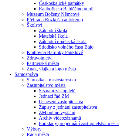
Českoskalické památky
Ratibořice a Babiččino údolí
Muzeum Boženy Němcové
Přehrada Rozkoš a autokemp
Školství
Základní škola
Mateřská škola
Základní umělecká škola
Středisko volného času Bájo
Knihovna Barunky Panklové
Zdravotnictví
Partnerská města
Znak, vlajka a logo města
Samospráva
Starostka a místostarostka
Zastupitelstvo města
Seznam zastupitelů
Jednací řád ZM
Usnesení zastupitelstva
Zápisy z jednání zastupitelstva
ZM online vysílání
Archiv videozáznamů
Podklady pro jednání zastupitelstva města
Výbory
Rada města