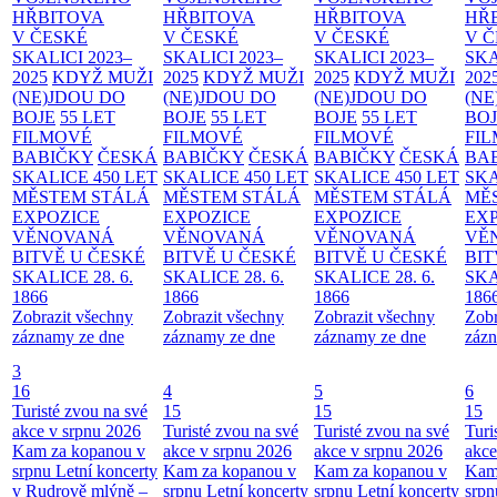
HŘBITOVA
HŘBITOVA
HŘBITOVA
HŘ
V ČESKÉ
V ČESKÉ
V ČESKÉ
V 
SKALICI 2023–
SKALICI 2023–
SKALICI 2023–
SKA
2025
KDYŽ MUŽI
2025
KDYŽ MUŽI
2025
KDYŽ MUŽI
202
(NE)JDOU DO
(NE)JDOU DO
(NE)JDOU DO
(NE
BOJE
55 LET
BOJE
55 LET
BOJE
55 LET
BO
FILMOVÉ
FILMOVÉ
FILMOVÉ
FI
BABIČKY
ČESKÁ
BABIČKY
ČESKÁ
BABIČKY
ČESKÁ
BA
SKALICE 450 LET
SKALICE 450 LET
SKALICE 450 LET
SKA
MĚSTEM
STÁLÁ
MĚSTEM
STÁLÁ
MĚSTEM
STÁLÁ
MĚ
EXPOZICE
EXPOZICE
EXPOZICE
EX
VĚNOVANÁ
VĚNOVANÁ
VĚNOVANÁ
VĚ
BITVĚ U ČESKÉ
BITVĚ U ČESKÉ
BITVĚ U ČESKÉ
BIT
SKALICE 28. 6.
SKALICE 28. 6.
SKALICE 28. 6.
SKA
1866
1866
1866
186
Zobrazit všechny
Zobrazit všechny
Zobrazit všechny
Zobr
záznamy ze dne
záznamy ze dne
záznamy ze dne
zázn
3
16
4
5
6
Turisté zvou na své
15
15
15
akce v srpnu 2026
Turisté zvou na své
Turisté zvou na své
Turi
Kam za kopanou v
akce v srpnu 2026
akce v srpnu 2026
akce
srpnu
Letní koncerty
Kam za kopanou v
Kam za kopanou v
Kam
v Rudrově mlýně –
srpnu
Letní koncerty
srpnu
Letní koncerty
srp