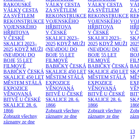
RAKOUSKÉ
VÁLKY
CESTA
VÁLKY
CESTA
VÁ
VÁLKY
CESTA
ZA SVĚTLEM
ZA SVĚTLEM
ZA
ZA SVĚTLEM
REKONSTRUKCE
REKONSTRUKCE
RE
REKONSTRUKCE
VOJENSKÉHO
VOJENSKÉHO
VO
VOJENSKÉHO
HŘBITOVA
HŘBITOVA
HŘ
HŘBITOVA
V ČESKÉ
V ČESKÉ
V 
V ČESKÉ
SKALICI 2023–
SKALICI 2023–
SKA
SKALICI 2023–
2025
KDYŽ MUŽI
2025
KDYŽ MUŽI
202
2025
KDYŽ MUŽI
(NE)JDOU DO
(NE)JDOU DO
(NE
(NE)JDOU DO
BOJE
55 LET
BOJE
55 LET
BO
BOJE
55 LET
FILMOVÉ
FILMOVÉ
FI
FILMOVÉ
BABIČKY
ČESKÁ
BABIČKY
ČESKÁ
BA
BABIČKY
ČESKÁ
SKALICE 450 LET
SKALICE 450 LET
SKA
SKALICE 450 LET
MĚSTEM
STÁLÁ
MĚSTEM
STÁLÁ
MĚ
MĚSTEM
STÁLÁ
EXPOZICE
EXPOZICE
EX
EXPOZICE
VĚNOVANÁ
VĚNOVANÁ
VĚ
VĚNOVANÁ
BITVĚ U ČESKÉ
BITVĚ U ČESKÉ
BIT
BITVĚ U ČESKÉ
SKALICE 28. 6.
SKALICE 28. 6.
SKA
SKALICE 28. 6.
1866
1866
186
1866
Zobrazit všechny
Zobrazit všechny
Zobr
Zobrazit všechny
záznamy ze dne
záznamy ze dne
zázn
záznamy ze dne
13
17