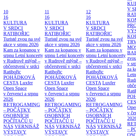
KU
V S
10
11
12
RAT
16
16
16
KO
KULTURA
KULTURA
KULTURA
PR
V SRDCI
V SRDCI
V SRDCI
VÝ
RATIBOŘIC
RATIBOŘIC
RATIBOŘIC
KO
Turisté zvou na své
Turisté zvou na své
Turisté zvou na své
TR
akce v srpnu 2026
akce v srpnu 2026
akce v srpnu 2026
MO
Kam za kopanou v
Kam za kopanou v
Kam za kopanou v
BA
srpnu
Letní koncerty
srpnu
Letní koncerty
srpnu
Letní koncerty
zvou
v Rudrově mlýně –
v Rudrově mlýně –
v Rudrově mlýně –
v sr
občerstvení v srdci
občerstvení v srdci
občerstvení v srdci
za k
Ratibořic
Ratibořic
Ratibořic
Letn
POHÁDKOVÁ
POHÁDKOVÁ
POHÁDKOVÁ
Rud
CESTA
Luxfer
CESTA
Luxfer
CESTA
Luxfer
obče
Open Space
Open Space
Open Space
Rati
v červenci a srpnu
v červenci a srpnu
v červenci a srpnu
PO
2026
2026
2026
CE
RETROGAMING
RETROGAMING
RETROGAMING
Ope
– POČÁTKY
– POČÁTKY
– POČÁTKY
v če
OSOBNÍCH
OSOBNÍCH
OSOBNÍCH
202
POČÍTAČŮ U
POČÍTAČŮ U
POČÍTAČŮ U
RE
NÁS
VERNISÁŽ
NÁS
VERNISÁŽ
NÁS
VERNISÁŽ
– 
VÝSTAVY
VÝSTAVY
VÝSTAVY
OS