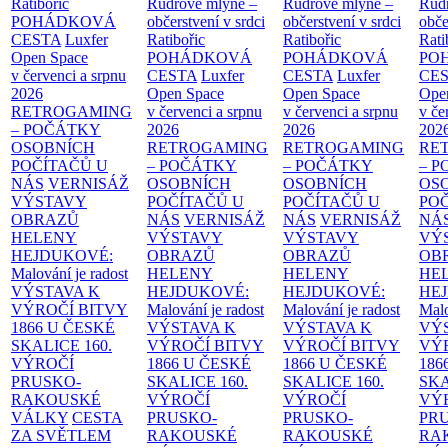
Ratibořic
Rudrově mlýně –
Rudrově mlýně –
Rud
POHÁDKOVÁ
občerstvení v srdci
občerstvení v srdci
obče
CESTA
Luxfer
Ratibořic
Ratibořic
Rati
Open Space
POHÁDKOVÁ
POHÁDKOVÁ
PO
v červenci a srpnu
CESTA
Luxfer
CESTA
Luxfer
CE
2026
Open Space
Open Space
Ope
RETROGAMING
v červenci a srpnu
v červenci a srpnu
v če
– POČÁTKY
2026
2026
202
OSOBNÍCH
RETROGAMING
RETROGAMING
RE
POČÍTAČŮ U
– POČÁTKY
– POČÁTKY
– 
NÁS
VERNISÁŽ
OSOBNÍCH
OSOBNÍCH
OS
VÝSTAVY
POČÍTAČŮ U
POČÍTAČŮ U
PO
OBRAZŮ
NÁS
VERNISÁŽ
NÁS
VERNISÁŽ
NÁ
HELENY
VÝSTAVY
VÝSTAVY
VÝ
HEJDUKOVÉ:
OBRAZŮ
OBRAZŮ
OB
Malování je radost
HELENY
HELENY
HE
VÝSTAVA K
HEJDUKOVÉ:
HEJDUKOVÉ:
HE
VÝROČÍ BITVY
Malování je radost
Malování je radost
Malo
1866 U ČESKÉ
VÝSTAVA K
VÝSTAVA K
VÝ
SKALICE
160.
VÝROČÍ BITVY
VÝROČÍ BITVY
VÝ
VÝROČÍ
1866 U ČESKÉ
1866 U ČESKÉ
186
PRUSKO-
SKALICE
160.
SKALICE
160.
SK
RAKOUSKÉ
VÝROČÍ
VÝROČÍ
VÝ
VÁLKY
CESTA
PRUSKO-
PRUSKO-
PR
ZA SVĚTLEM
RAKOUSKÉ
RAKOUSKÉ
RA