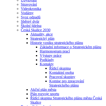
Ubytování
Stravování
Videokronika
Vodárny
Svoz odpadů
Sběrný dvůr
Školní jídelna
Česká Skalice 2030
Aktuality, akce
Strategický plán
Historie vzniku strategického plánu
Základní informace o Strategickém plánu
Harmonogram prací
Výstupy práce
Podklady
Kontakty
Řídicí skupina
Kontaktní osoba
Pracovní skupiny
Komise pro zpracování
Strategického plánu
Akční plán města
Plán rozvoje sportu
Řídící skupina Strategického plánu města Česká
Skalice