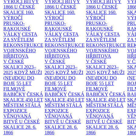
VÝROČÍ BITVY
VÝROČÍ BITVY
VÝROČÍ BITVY
VÝ
1866 U ČESKÉ
1866 U ČESKÉ
1866 U ČESKÉ
186
SKALICE
160.
SKALICE
160.
SKALICE
160.
SK
VÝROČÍ
VÝROČÍ
VÝROČÍ
VÝ
PRUSKO-
PRUSKO-
PRUSKO-
PR
RAKOUSKÉ
RAKOUSKÉ
RAKOUSKÉ
RA
VÁLKY
CESTA
VÁLKY
CESTA
VÁLKY
CESTA
VÁ
ZA SVĚTLEM
ZA SVĚTLEM
ZA SVĚTLEM
ZA
REKONSTRUKCE
REKONSTRUKCE
REKONSTRUKCE
RE
VOJENSKÉHO
VOJENSKÉHO
VOJENSKÉHO
VO
HŘBITOVA
HŘBITOVA
HŘBITOVA
HŘ
V ČESKÉ
V ČESKÉ
V ČESKÉ
V 
SKALICI 2023–
SKALICI 2023–
SKALICI 2023–
SKA
2025
KDYŽ MUŽI
2025
KDYŽ MUŽI
2025
KDYŽ MUŽI
202
(NE)JDOU DO
(NE)JDOU DO
(NE)JDOU DO
(NE
BOJE
55 LET
BOJE
55 LET
BOJE
55 LET
BO
FILMOVÉ
FILMOVÉ
FILMOVÉ
FI
BABIČKY
ČESKÁ
BABIČKY
ČESKÁ
BABIČKY
ČESKÁ
BA
SKALICE 450 LET
SKALICE 450 LET
SKALICE 450 LET
SKA
MĚSTEM
STÁLÁ
MĚSTEM
STÁLÁ
MĚSTEM
STÁLÁ
MĚ
EXPOZICE
EXPOZICE
EXPOZICE
EX
VĚNOVANÁ
VĚNOVANÁ
VĚNOVANÁ
VĚ
BITVĚ U ČESKÉ
BITVĚ U ČESKÉ
BITVĚ U ČESKÉ
BIT
SKALICE 28. 6.
SKALICE 28. 6.
SKALICE 28. 6.
SKA
1866
1866
1866
186