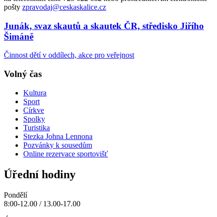
pošty
zpravodaj@ceskaskalice.cz
Junák, svaz skautů a skautek ČR, středisko Jiřího
Šimáně
Činnost dětí v oddílech, akce pro veřejnost
Volný čas
Kultura
Sport
Církve
Spolky
Turistika
Stezka Johna Lennona
Pozvánky k sousedům
Online rezervace sportovišť
Úřední hodiny
Pondělí
8:00-12.00 / 13.00-17.00