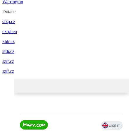
Warrington
Dotace
sfzp.cz
cz-pl.eu
khk.cz
sfdi.cz
szif.cz
szif.cz