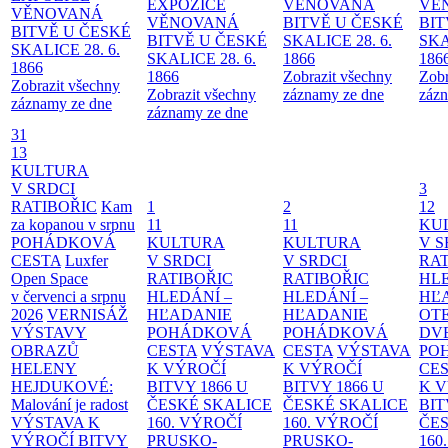
EXPOZICE
VĚNOVANÁ
VĚ
VĚNOVANÁ
VĚNOVANÁ
BITVĚ U ČESKÉ
BIT
BITVĚ U ČESKÉ
BITVĚ U ČESKÉ
SKALICE 28. 6.
SKA
SKALICE 28. 6.
SKALICE 28. 6.
1866
186
1866
1866
Zobrazit všechny
Zobr
Zobrazit všechny
Zobrazit všechny
záznamy ze dne
zázn
záznamy ze dne
záznamy ze dne
31
13
KULTURA
V SRDCI
3
RATIBOŘIC
Kam
1
2
12
za kopanou v srpnu
11
11
KU
POHÁDKOVÁ
KULTURA
KULTURA
V S
CESTA
Luxfer
V SRDCI
V SRDCI
RAT
Open Space
RATIBOŘIC
RATIBOŘIC
HLE
v červenci a srpnu
HLEDÁNÍ –
HLEDÁNÍ –
HĽ
2026
VERNISÁŽ
HĽADANIE
HĽADANIE
OT
VÝSTAVY
POHÁDKOVÁ
POHÁDKOVÁ
DV
OBRAZŮ
CESTA
VÝSTAVA
CESTA
VÝSTAVA
PO
HELENY
K VÝROČÍ
K VÝROČÍ
CE
HEJDUKOVÉ:
BITVY 1866 U
BITVY 1866 U
K 
Malování je radost
ČESKÉ SKALICE
ČESKÉ SKALICE
BIT
VÝSTAVA K
160. VÝROČÍ
160. VÝROČÍ
ČES
VÝROČÍ BITVY
PRUSKO-
PRUSKO-
160