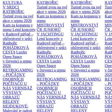
KULTURA
RATIBOŘIC
RATIBOŘIC
RAT
V SRDCI
Turisté zvou na své
Turisté zvou na své
Turi
RATIBOŘIC
akce v srpnu 2026
akce v srpnu 2026
akce
Turisté zvou na své
Kam za kopanou v
Kam za kopanou v
Kam
akce v srpnu 2026
srpnu
srpnu
srpn
Kam za kopanou v
MISTROVSTVÍ
MISTROVSTVÍ
MI
srpnu
Letní koncerty
ČR JUNIORŮ
ČR JUNIORŮ
ČR 
v Rudrově mlýně –
V JACHTINGU
V JACHTINGU
V 
občerstvení v srdci
Letní koncerty v
Letní koncerty v
Letn
Ratibořic
Rudrově mlýně –
Rudrově mlýně –
Rud
POHÁDKOVÁ
občerstvení v srdci
občerstvení v srdci
obče
CESTA
Luxfer
Ratibořic
Ratibořic
Rati
Open Space
POHÁDKOVÁ
POHÁDKOVÁ
PO
v červenci a srpnu
CESTA
Luxfer
CESTA
Luxfer
CE
2026
Open Space
Open Space
Ope
RETROGAMING
v červenci a srpnu
v červenci a srpnu
v če
– POČÁTKY
2026
2026
202
OSOBNÍCH
RETROGAMING
RETROGAMING
RE
POČÍTAČŮ U
– POČÁTKY
– POČÁTKY
– 
NÁS
VERNISÁŽ
OSOBNÍCH
OSOBNÍCH
OS
VÝSTAVY
POČÍTAČŮ U
POČÍTAČŮ U
PO
OBRAZŮ
NÁS
VERNISÁŽ
NÁS
VERNISÁŽ
NÁ
HELENY
VÝSTAVY
VÝSTAVY
VÝ
HEJDUKOVÉ:
OBRAZŮ
OBRAZŮ
OB
Malování je radost
HELENY
HELENY
HE