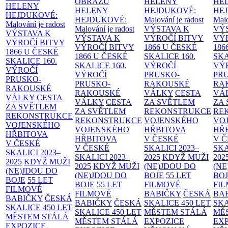
OBRAZŮ
HELENY
HE
HELENY
HELENY
HEJDUKOVÉ:
HE
HEJDUKOVÉ:
HEJDUKOVÉ:
Malování je radost
Malo
Malování je radost
Malování je radost
VÝSTAVA K
VÝ
VÝSTAVA K
VÝSTAVA K
VÝROČÍ BITVY
VÝ
VÝROČÍ BITVY
VÝROČÍ BITVY
1866 U ČESKÉ
186
1866 U ČESKÉ
1866 U ČESKÉ
SKALICE
160.
SK
SKALICE
160.
SKALICE
160.
VÝROČÍ
VÝ
VÝROČÍ
VÝROČÍ
PRUSKO-
PR
PRUSKO-
PRUSKO-
RAKOUSKÉ
RA
RAKOUSKÉ
RAKOUSKÉ
VÁLKY
CESTA
VÁ
VÁLKY
CESTA
VÁLKY
CESTA
ZA SVĚTLEM
ZA
ZA SVĚTLEM
ZA SVĚTLEM
REKONSTRUKCE
RE
REKONSTRUKCE
REKONSTRUKCE
VOJENSKÉHO
VO
VOJENSKÉHO
VOJENSKÉHO
HŘBITOVA
HŘ
HŘBITOVA
HŘBITOVA
V ČESKÉ
V 
V ČESKÉ
V ČESKÉ
SKALICI 2023–
SKA
SKALICI 2023–
SKALICI 2023–
2025
KDYŽ MUŽI
202
2025
KDYŽ MUŽI
2025
KDYŽ MUŽI
(NE)JDOU DO
(NE
(NE)JDOU DO
(NE)JDOU DO
BOJE
55 LET
BO
BOJE
55 LET
BOJE
55 LET
FILMOVÉ
FI
FILMOVÉ
FILMOVÉ
BABIČKY
ČESKÁ
BA
BABIČKY
ČESKÁ
BABIČKY
ČESKÁ
SKALICE 450 LET
SKA
SKALICE 450 LET
SKALICE 450 LET
MĚSTEM
STÁLÁ
MĚ
MĚSTEM
STÁLÁ
MĚSTEM
STÁLÁ
EXPOZICE
EX
EXPOZICE