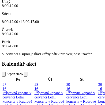
Úterý
8:00-12.00
Středa
8:00-12.00 / 13.00-17.00
Čtvrtek
8:00-12.00
Pátek
8:00-12:00
V červenci a srpnu je úřad každý pátek pro veřejnost uzavřen
Kalendář akcí
Srpen
2026
Po
Út
St
27
28
29
30
16
16
16
16
Přípravná kopaná v
Přípravná kopaná v
Přípravná kopaná v
Příp
červenci
Letní
červenci
Letní
červenci
Letní
červ
koncerty v Rudrově
koncerty v Rudrově
koncerty v Rudrově
konc