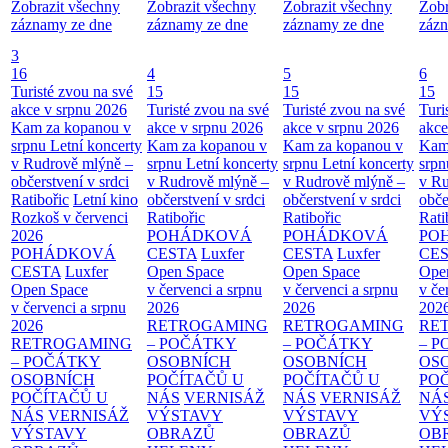
Zobrazit všechny
Zobrazit všechny
Zobrazit všechny
Zobr
záznamy ze dne
záznamy ze dne
záznamy ze dne
zázn
3
16
4
5
6
Turisté zvou na své
15
15
15
akce v srpnu 2026
Turisté zvou na své
Turisté zvou na své
Turi
Kam za kopanou v
akce v srpnu 2026
akce v srpnu 2026
akce
srpnu
Letní koncerty
Kam za kopanou v
Kam za kopanou v
Kam
v Rudrově mlýně –
srpnu
Letní koncerty
srpnu
Letní koncerty
srp
občerstvení v srdci
v Rudrově mlýně –
v Rudrově mlýně –
v Ru
Ratibořic
Letní kino
občerstvení v srdci
občerstvení v srdci
obče
Rozkoš v červenci
Ratibořic
Ratibořic
Rati
2026
POHÁDKOVÁ
POHÁDKOVÁ
PO
POHÁDKOVÁ
CESTA
Luxfer
CESTA
Luxfer
CE
CESTA
Luxfer
Open Space
Open Space
Ope
Open Space
v červenci a srpnu
v červenci a srpnu
v če
v červenci a srpnu
2026
2026
202
2026
RETROGAMING
RETROGAMING
RE
RETROGAMING
– POČÁTKY
– POČÁTKY
– 
– POČÁTKY
OSOBNÍCH
OSOBNÍCH
OS
OSOBNÍCH
POČÍTAČŮ U
POČÍTAČŮ U
PO
POČÍTAČŮ U
NÁS
VERNISÁŽ
NÁS
VERNISÁŽ
NÁ
NÁS
VERNISÁŽ
VÝSTAVY
VÝSTAVY
VÝ
VÝSTAVY
OBRAZŮ
OBRAZŮ
OB