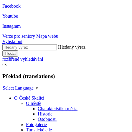
Facebook
Youtube
Instagram
Verze pro seniory
Mapa webu
Vytisknout
Hledaný výraz
Hledat
rozšířené vyhledávání
cz
Překlad (translations)
Select Language
▼
O České Skalici
O městě
Charakteristika města
Historie
Osobnosti
Fotogalerie
Turistické cíle