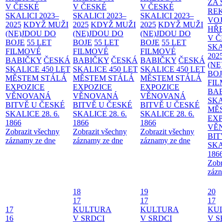
ZA
V ČESKÉ
V ČESKÉ
V ČESKÉ
RE
SKALICI 2023–
SKALICI 2023–
SKALICI 2023–
VO
2025
KDYŽ MUŽI
2025
KDYŽ MUŽI
2025
KDYŽ MUŽI
HŘ
(NE)JDOU DO
(NE)JDOU DO
(NE)JDOU DO
V 
BOJE
55 LET
BOJE
55 LET
BOJE
55 LET
SKA
FILMOVÉ
FILMOVÉ
FILMOVÉ
202
BABIČKY
ČESKÁ
BABIČKY
ČESKÁ
BABIČKY
ČESKÁ
(NE
SKALICE 450 LET
SKALICE 450 LET
SKALICE 450 LET
BO
MĚSTEM
STÁLÁ
MĚSTEM
STÁLÁ
MĚSTEM
STÁLÁ
FI
EXPOZICE
EXPOZICE
EXPOZICE
BA
VĚNOVANÁ
VĚNOVANÁ
VĚNOVANÁ
SKA
BITVĚ U ČESKÉ
BITVĚ U ČESKÉ
BITVĚ U ČESKÉ
MĚ
SKALICE 28. 6.
SKALICE 28. 6.
SKALICE 28. 6.
EX
1866
1866
1866
VĚ
Zobrazit všechny
Zobrazit všechny
Zobrazit všechny
BIT
záznamy ze dne
záznamy ze dne
záznamy ze dne
SKA
186
Zobr
zázn
18
19
20
17
17
17
17
KULTURA
KULTURA
KU
16
V SRDCI
V SRDCI
V S