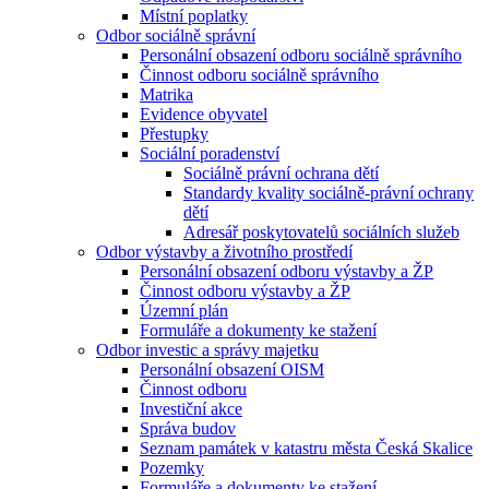
Místní poplatky
Odbor sociálně správní
Personální obsazení odboru sociálně správního
Činnost odboru sociálně správního
Matrika
Evidence obyvatel
Přestupky
Sociální poradenství
Sociálně právní ochrana dětí
Standardy kvality sociálně-právní ochrany
dětí
Adresář poskytovatelů sociálních služeb
Odbor výstavby a životního prostředí
Personální obsazení odboru výstavby a ŽP
Činnost odboru výstavby a ŽP
Územní plán
Formuláře a dokumenty ke stažení
Odbor investic a správy majetku
Personální obsazení OISM
Činnost odboru
Investiční akce
Správa budov
Seznam památek v katastru města Česká Skalice
Pozemky
Formuláře a dokumenty ke stažení