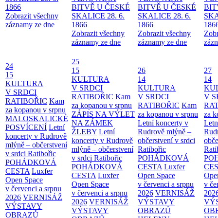
1866
BITVĚ U ČESKÉ
BITVĚ U ČESKÉ
BIT
Zobrazit všechny
SKALICE 28. 6.
SKALICE 28. 6.
SKA
záznamy ze dne
1866
1866
186
Zobrazit všechny
Zobrazit všechny
Zobr
záznamy ze dne
záznamy ze dne
zázn
25
24
15
26
27
15
KULTURA
14
14
KULTURA
V SRDCI
KULTURA
KU
V SRDCI
RATIBOŘIC
Kam
V SRDCI
V S
RATIBOŘIC
Kam
za kopanou v srpnu
RATIBOŘIC
Kam
RAT
za kopanou v srpnu
ZÁPIS NA VÝLET
za kopanou v srpnu
za k
MALOSKALICKÉ
NA ZÁMEK
Letní koncerty v
Letn
POSVÍCENÍ
Letní
ŽLEBY
Letní
Rudrově mlýně –
Rud
koncerty v Rudrově
koncerty v Rudrově
občerstvení v srdci
obče
mlýně – občerstvení
mlýně – občerstvení
Ratibořic
Rati
v srdci Ratibořic
v srdci Ratibořic
POHÁDKOVÁ
PO
POHÁDKOVÁ
POHÁDKOVÁ
CESTA
Luxfer
CE
CESTA
Luxfer
CESTA
Luxfer
Open Space
Ope
Open Space
Open Space
v červenci a srpnu
v če
v červenci a srpnu
v červenci a srpnu
2026
VERNISÁŽ
202
2026
VERNISÁŽ
2026
VERNISÁŽ
VÝSTAVY
VÝ
VÝSTAVY
VÝSTAVY
OBRAZŮ
OB
OBRAZŮ