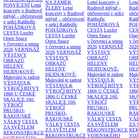
NA ZÁMEK
Letní koncerty v
Letn
POSVÍCENÍ
Letní
ŽLEBY
Letní
Rudrově mlýně –
Rud
koncerty v Rudrově
koncerty v Rudrově
občerstvení v srdci
obče
mlýně – občerstvení
mlýně – občerstvení
Ratibořic
Rati
v srdci Ratibořic
v srdci Ratibořic
POHÁDKOVÁ
PO
POHÁDKOVÁ
POHÁDKOVÁ
CESTA
Luxfer
CE
CESTA
Luxfer
CESTA
Luxfer
Open Space
Ope
Open Space
Open Space
v červenci a srpnu
v če
v červenci a srpnu
v červenci a srpnu
2026
VERNISÁŽ
202
2026
VERNISÁŽ
2026
VERNISÁŽ
VÝSTAVY
VÝ
VÝSTAVY
VÝSTAVY
OBRAZŮ
OB
OBRAZŮ
OBRAZŮ
HELENY
HE
HELENY
HELENY
HEJDUKOVÉ:
HE
HEJDUKOVÉ:
HEJDUKOVÉ:
Malování je radost
Malo
Malování je radost
Malování je radost
VÝSTAVA K
VÝ
VÝSTAVA K
VÝSTAVA K
VÝROČÍ BITVY
VÝ
VÝROČÍ BITVY
VÝROČÍ BITVY
1866 U ČESKÉ
186
1866 U ČESKÉ
1866 U ČESKÉ
SKALICE
160.
SK
SKALICE
160.
SKALICE
160.
VÝROČÍ
VÝ
VÝROČÍ
VÝROČÍ
PRUSKO-
PR
PRUSKO-
PRUSKO-
RAKOUSKÉ
RA
RAKOUSKÉ
RAKOUSKÉ
VÁLKY
CESTA
VÁ
VÁLKY
CESTA
VÁLKY
CESTA
ZA SVĚTLEM
ZA
ZA SVĚTLEM
ZA SVĚTLEM
REKONSTRUKCE
RE
REKONSTRUKCE
REKONSTRUKCE
VOJENSKÉHO
VO