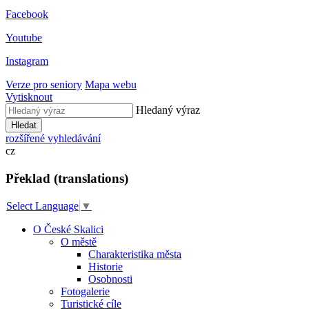
Facebook
Youtube
Instagram
Verze pro seniory
Mapa webu
Vytisknout
Hledaný výraz
Hledat
rozšířené vyhledávání
cz
Překlad (translations)
Select Language
▼
O České Skalici
O městě
Charakteristika města
Historie
Osobnosti
Fotogalerie
Turistické cíle