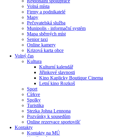
Regionální spolupráce
Volná místa
Firmy a podnikatelé
Mapy
Pečovatelská služba
Munipolis - informační systém
Mapa sběrných míst
Senior taxi
Online kamery
Krizová karta obce
Volný čas
Kultura
Kulturní kalendář
Jiřinkové slavnosti
Kino Kaplicky Boutique Cinema
Letní kino Rozkoš
Sport
Církve
Spolky
Turistika
Stezka Johna Lennona
Pozvánky k sousedům
Online rezervace sportovišť
Kontakty
Kontakty na MÚ