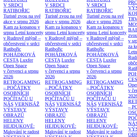
PR
V SRDCI
V SRDCI
V SRDCI
VÝ
RATIBOŘIC
RATIBOŘIC
RATIBOŘIC
KO
Turisté zvou na své
Turisté zvou na své
Turisté zvou na své
TR
akce v srpnu 2026
akce v srpnu 2026
akce v srpnu 2026
MO
Kam za kopanou v
Kam za kopanou v
Kam za kopanou v
BA
srpnu
Letní koncerty
srpnu
Letní koncerty
srpnu
Letní koncerty
zvou
v Rudrově mlýně –
v Rudrově mlýně –
v Rudrově mlýně –
v sr
občerstvení v srdci
občerstvení v srdci
občerstvení v srdci
za k
Ratibořic
Ratibořic
Ratibořic
Letn
POHÁDKOVÁ
POHÁDKOVÁ
POHÁDKOVÁ
Rud
CESTA
Luxfer
CESTA
Luxfer
CESTA
Luxfer
obče
Open Space
Open Space
Open Space
Rati
v červenci a srpnu
v červenci a srpnu
v červenci a srpnu
PO
2026
2026
2026
CE
RETROGAMING
RETROGAMING
RETROGAMING
Ope
– POČÁTKY
– POČÁTKY
– POČÁTKY
v če
OSOBNÍCH
OSOBNÍCH
OSOBNÍCH
202
POČÍTAČŮ U
POČÍTAČŮ U
POČÍTAČŮ U
RE
NÁS
VERNISÁŽ
NÁS
VERNISÁŽ
NÁS
VERNISÁŽ
– 
VÝSTAVY
VÝSTAVY
VÝSTAVY
OS
OBRAZŮ
OBRAZŮ
OBRAZŮ
PO
HELENY
HELENY
HELENY
NÁ
HEJDUKOVÉ:
HEJDUKOVÉ:
HEJDUKOVÉ:
VÝ
Malování je radost
Malování je radost
Malování je radost
OB