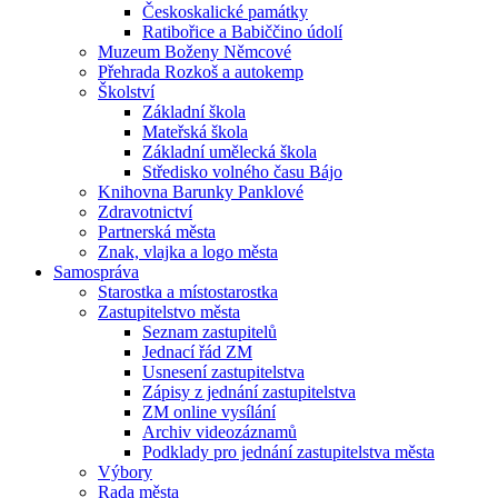
Českoskalické památky
Ratibořice a Babiččino údolí
Muzeum Boženy Němcové
Přehrada Rozkoš a autokemp
Školství
Základní škola
Mateřská škola
Základní umělecká škola
Středisko volného času Bájo
Knihovna Barunky Panklové
Zdravotnictví
Partnerská města
Znak, vlajka a logo města
Samospráva
Starostka a místostarostka
Zastupitelstvo města
Seznam zastupitelů
Jednací řád ZM
Usnesení zastupitelstva
Zápisy z jednání zastupitelstva
ZM online vysílání
Archiv videozáznamů
Podklady pro jednání zastupitelstva města
Výbory
Rada města