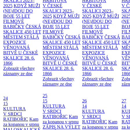
SKALICI 2023–
HŘBITOVA
HŘBITOVA
HŘ
2025
KDYŽ MUŽI
V ČESKÉ
V ČESKÉ
V 
(NE)JDOU DO
SKALICI 2023–
SKALICI 2023–
SKA
BOJE
55 LET
2025
KDYŽ MUŽI
2025
KDYŽ MUŽI
202
FILMOVÉ
(NE)JDOU DO
(NE)JDOU DO
(NE
BABIČKY
ČESKÁ
BOJE
55 LET
BOJE
55 LET
BO
SKALICE 450 LET
FILMOVÉ
FILMOVÉ
FI
MĚSTEM
STÁLÁ
BABIČKY
ČESKÁ
BABIČKY
ČESKÁ
BA
EXPOZICE
SKALICE 450 LET
SKALICE 450 LET
SKA
VĚNOVANÁ
MĚSTEM
STÁLÁ
MĚSTEM
STÁLÁ
MĚ
BITVĚ U ČESKÉ
EXPOZICE
EXPOZICE
EX
SKALICE 28. 6.
VĚNOVANÁ
VĚNOVANÁ
VĚ
1866
BITVĚ U ČESKÉ
BITVĚ U ČESKÉ
BIT
Zobrazit všechny
SKALICE 28. 6.
SKALICE 28. 6.
SKA
záznamy ze dne
1866
1866
186
Zobrazit všechny
Zobrazit všechny
Zobr
záznamy ze dne
záznamy ze dne
zázn
25
24
15
26
27
15
KULTURA
14
14
KULTURA
V SRDCI
KULTURA
KU
V SRDCI
RATIBOŘIC
Kam
V SRDCI
V S
RATIBOŘIC
Kam
za kopanou v srpnu
RATIBOŘIC
Kam
RAT
za kopanou v srpnu
ZÁPIS NA VÝLET
za kopanou v srpnu
za k
MALOSKALICKÉ