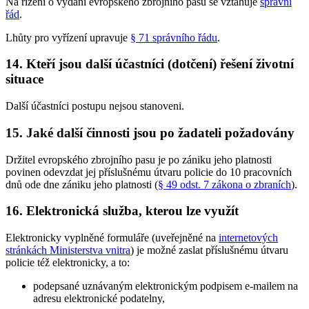
Na řízení o vydání evropského zbrojního pasu se vztahuje
správní
řád
.
Lhůty pro vyřízení upravuje
§ 71 správního řádu
.
14. Kteří jsou další účastníci (dotčení) řešení životní
situace
Další účastníci postupu nejsou stanoveni.
15. Jaké další činnosti jsou po žadateli požadovány
Držitel evropského zbrojního pasu je po zániku jeho platnosti
povinen odevzdat jej příslušnému útvaru policie do 10 pracovních
dnů ode dne zániku jeho platnosti (
§ 49 odst. 7 zákona o zbraních
).
16. Elektronická služba, kterou lze využít
Elektronicky vyplněné formuláře (uveřejněné na
internetových
stránkách Ministerstva vnitra
) je možné zaslat příslušnému útvaru
policie též elektronicky, a to:
podepsané uznávaným elektronickým podpisem e-mailem na
adresu elektronické podatelny,