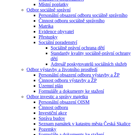
Místní poplatky
Odbor sociálně správní
Personální obsazení odboru sociálně správního
Činnost odboru sociálně správního
Matrika
Evidence obyvatel
Přestupky
Sociální poradenství
Sociálně právní ochrana dětí
Standardy kvality sociálně-právní ochrany
dětí
Adresář poskytovatelů sociálních služeb
Odbor výstavby a životního prostředí
Personální obsazení odboru výstavby a ŽP
Činnost odboru výstavby a ŽP
Územní plán
Formuláře a dokumenty ke stažení
Odbor investic a správy majetku
Personální obsazení OISM
Činnost odboru
Investiční akce
Správa budov
Seznam památek v katastru města Česká Skalice
Pozemky
Formuláře a dokumenty ke stažení