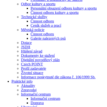
Odbor kultury a sportu
Personální obsazení odboru kultury a sportu
Činnost odboru kultury a sportu
Technické služby
Činnost odboru
Ceník služeb a prací
Městská policie
Činnost odboru
Galerie nalezených psů
Dotace
JSDH
Hlášení závad
Dokumenty ke stažení
Digitální povodňový plán
Czech POINT
Profil zadavatele
Životní situace
Informace poskytnuté dle zákona č. 106⁄1999 Sb.
Praktické info
Aktuality
Zpravodaj
Informační centrum
Informační centrum
Doprava