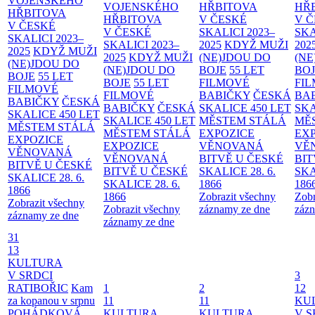
VOJENSKÉHO
VOJENSKÉHO
HŘBITOVA
HŘ
HŘBITOVA
HŘBITOVA
V ČESKÉ
V 
V ČESKÉ
V ČESKÉ
SKALICI 2023–
SKA
SKALICI 2023–
SKALICI 2023–
2025
KDYŽ MUŽI
202
2025
KDYŽ MUŽI
2025
KDYŽ MUŽI
(NE)JDOU DO
(NE
(NE)JDOU DO
(NE)JDOU DO
BOJE
55 LET
BO
BOJE
55 LET
BOJE
55 LET
FILMOVÉ
FI
FILMOVÉ
FILMOVÉ
BABIČKY
ČESKÁ
BA
BABIČKY
ČESKÁ
BABIČKY
ČESKÁ
SKALICE 450 LET
SKA
SKALICE 450 LET
SKALICE 450 LET
MĚSTEM
STÁLÁ
MĚ
MĚSTEM
STÁLÁ
MĚSTEM
STÁLÁ
EXPOZICE
EX
EXPOZICE
EXPOZICE
VĚNOVANÁ
VĚ
VĚNOVANÁ
VĚNOVANÁ
BITVĚ U ČESKÉ
BIT
BITVĚ U ČESKÉ
BITVĚ U ČESKÉ
SKALICE 28. 6.
SKA
SKALICE 28. 6.
SKALICE 28. 6.
1866
186
1866
1866
Zobrazit všechny
Zobr
Zobrazit všechny
Zobrazit všechny
záznamy ze dne
zázn
záznamy ze dne
záznamy ze dne
31
13
KULTURA
V SRDCI
3
RATIBOŘIC
Kam
1
2
12
za kopanou v srpnu
11
11
KU
POHÁDKOVÁ
KULTURA
KULTURA
V S