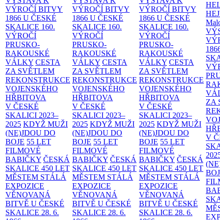
VÝSTAVA K
VÝSTAVA K
VÝSTAVA K
HE
VÝROČÍ BITVY
VÝROČÍ BITVY
VÝROČÍ BITVY
HE
1866 U ČESKÉ
1866 U ČESKÉ
1866 U ČESKÉ
Malo
SKALICE
160.
SKALICE
160.
SKALICE
160.
VÝ
VÝROČÍ
VÝROČÍ
VÝROČÍ
VÝ
PRUSKO-
PRUSKO-
PRUSKO-
186
RAKOUSKÉ
RAKOUSKÉ
RAKOUSKÉ
SK
VÁLKY
CESTA
VÁLKY
CESTA
VÁLKY
CESTA
VÝ
ZA SVĚTLEM
ZA SVĚTLEM
ZA SVĚTLEM
PR
REKONSTRUKCE
REKONSTRUKCE
REKONSTRUKCE
RA
VOJENSKÉHO
VOJENSKÉHO
VOJENSKÉHO
VÁ
HŘBITOVA
HŘBITOVA
HŘBITOVA
ZA
V ČESKÉ
V ČESKÉ
V ČESKÉ
RE
SKALICI 2023–
SKALICI 2023–
SKALICI 2023–
VO
2025
KDYŽ MUŽI
2025
KDYŽ MUŽI
2025
KDYŽ MUŽI
HŘ
(NE)JDOU DO
(NE)JDOU DO
(NE)JDOU DO
V 
BOJE
55 LET
BOJE
55 LET
BOJE
55 LET
SKA
FILMOVÉ
FILMOVÉ
FILMOVÉ
202
BABIČKY
ČESKÁ
BABIČKY
ČESKÁ
BABIČKY
ČESKÁ
(NE
SKALICE 450 LET
SKALICE 450 LET
SKALICE 450 LET
BO
MĚSTEM
STÁLÁ
MĚSTEM
STÁLÁ
MĚSTEM
STÁLÁ
FI
EXPOZICE
EXPOZICE
EXPOZICE
BA
VĚNOVANÁ
VĚNOVANÁ
VĚNOVANÁ
SKA
BITVĚ U ČESKÉ
BITVĚ U ČESKÉ
BITVĚ U ČESKÉ
MĚ
SKALICE 28. 6.
SKALICE 28. 6.
SKALICE 28. 6.
EX