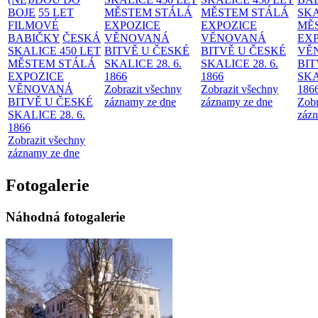
BOJE
55 LET
MĚSTEM
STÁLÁ
MĚSTEM
STÁLÁ
SKA
FILMOVÉ
EXPOZICE
EXPOZICE
MĚ
BABIČKY
ČESKÁ
VĚNOVANÁ
VĚNOVANÁ
EX
SKALICE 450 LET
BITVĚ U ČESKÉ
BITVĚ U ČESKÉ
VĚ
MĚSTEM
STÁLÁ
SKALICE 28. 6.
SKALICE 28. 6.
BIT
EXPOZICE
1866
1866
SKA
VĚNOVANÁ
Zobrazit všechny
Zobrazit všechny
186
BITVĚ U ČESKÉ
záznamy ze dne
záznamy ze dne
Zobr
SKALICE 28. 6.
zázn
1866
Zobrazit všechny
záznamy ze dne
Fotogalerie
Náhodná fotogalerie