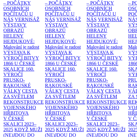
– POČÁTKY
– POČÁTKY
– POČÁTKY
– 
OSOBNÍCH
OSOBNÍCH
OSOBNÍCH
OS
POČÍTAČŮ U
POČÍTAČŮ U
POČÍTAČŮ U
PO
NÁS
VERNISÁŽ
NÁS
VERNISÁŽ
NÁS
VERNISÁŽ
NÁ
VÝSTAVY
VÝSTAVY
VÝSTAVY
VÝ
OBRAZŮ
OBRAZŮ
OBRAZŮ
OB
HELENY
HELENY
HELENY
HE
HEJDUKOVÉ:
HEJDUKOVÉ:
HEJDUKOVÉ:
HE
Malování je radost
Malování je radost
Malování je radost
Malo
VÝSTAVA K
VÝSTAVA K
VÝSTAVA K
VÝ
VÝROČÍ BITVY
VÝROČÍ BITVY
VÝROČÍ BITVY
VÝ
1866 U ČESKÉ
1866 U ČESKÉ
1866 U ČESKÉ
186
SKALICE
160.
SKALICE
160.
SKALICE
160.
SK
VÝROČÍ
VÝROČÍ
VÝROČÍ
VÝ
PRUSKO-
PRUSKO-
PRUSKO-
PR
RAKOUSKÉ
RAKOUSKÉ
RAKOUSKÉ
RA
VÁLKY
CESTA
VÁLKY
CESTA
VÁLKY
CESTA
VÁ
ZA SVĚTLEM
ZA SVĚTLEM
ZA SVĚTLEM
ZA
REKONSTRUKCE
REKONSTRUKCE
REKONSTRUKCE
RE
VOJENSKÉHO
VOJENSKÉHO
VOJENSKÉHO
VO
HŘBITOVA
HŘBITOVA
HŘBITOVA
HŘ
V ČESKÉ
V ČESKÉ
V ČESKÉ
V 
SKALICI 2023–
SKALICI 2023–
SKALICI 2023–
SKA
2025
KDYŽ MUŽI
2025
KDYŽ MUŽI
2025
KDYŽ MUŽI
202
(NE)JDOU DO
(NE)JDOU DO
(NE)JDOU DO
(NE