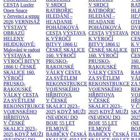
CESTA
Luxfer
V SRDCI
V SRDCI
RAT
Open Space
RATIBOŘIC
RATIBOŘIC
HLE
v červenci a srpnu
HLEDÁNÍ –
HLEDÁNÍ –
HĽ
2026
VERNISÁŽ
HĽADANIE
HĽADANIE
OT
VÝSTAVY
POHÁDKOVÁ
POHÁDKOVÁ
DV
OBRAZŮ
CESTA
VÝSTAVA
CESTA
VÝSTAVA
PO
HELENY
K VÝROČÍ
K VÝROČÍ
CE
HEJDUKOVÉ:
BITVY 1866 U
BITVY 1866 U
K 
Malování je radost
ČESKÉ SKALICE
ČESKÉ SKALICE
BIT
VÝSTAVA K
160. VÝROČÍ
160. VÝROČÍ
ČES
VÝROČÍ BITVY
PRUSKO-
PRUSKO-
160
1866 U ČESKÉ
RAKOUSKÉ
RAKOUSKÉ
PR
SKALICE
160.
VÁLKY
CESTA
VÁLKY
CESTA
RA
VÝROČÍ
ZA SVĚTLEM
ZA SVĚTLEM
VÁ
PRUSKO-
REKONSTRUKCE
REKONSTRUKCE
ZA
RAKOUSKÉ
VOJENSKÉHO
VOJENSKÉHO
RE
VÁLKY
CESTA
HŘBITOVA
HŘBITOVA
VO
ZA SVĚTLEM
V ČESKÉ
V ČESKÉ
HŘ
REKONSTRUKCE
SKALICI 2023–
SKALICI 2023–
V 
VOJENSKÉHO
2025
KDYŽ MUŽI
2025
KDYŽ MUŽI
SKA
HŘBITOVA
(NE)JDOU DO
(NE)JDOU DO
202
V ČESKÉ
BOJE
55 LET
BOJE
55 LET
(NE
SKALICI 2023–
FILMOVÉ
FILMOVÉ
BO
2025
KDYŽ MUŽI
BABIČKY
ČESKÁ
BABIČKY
ČESKÁ
FI
(NE)JDOU DO
SKALICE 450 LET
SKALICE 450 LET
BA