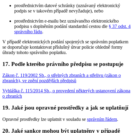
prostřednictvím datové schránky (uznávaný elektronický
podpis se v takovém případě nevyžaduje), nebo
prostřednictvím e-mailu bez uznávaného elektronického
podpisu s doplněním podání standardní cestou dle
§ 37 odst. 4
správního řádu
.
V případě elektronických podání spojených se správním poplatkem
se doporučuje kontaktovat příslušný útvar policie ohledně formy
úhrady tohoto správního poplatku.
17. Podle kterého právního předpisu se postupuje
Zákon č. 119/2002 Sb., o střelných zbraních a střelivu (zákon o
zbraních), ve znění pozdějších předpisů
Vyhláška č. 115/2014 Sb., o provedení některých ustanovení zákona
o zbraních
19. Jaké jsou opravné prostředky a jak se uplatňují
Opravné prostředky lze uplatnit v souladu se
správním řádem
.
20. Jaké sankce mohou být uplatněny v případě