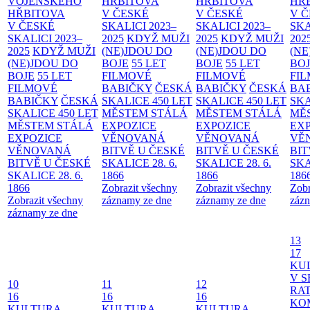
VOJENSKÉHO
HŘBITOVA
HŘBITOVA
HŘ
HŘBITOVA
V ČESKÉ
V ČESKÉ
V 
V ČESKÉ
SKALICI 2023–
SKALICI 2023–
SKA
SKALICI 2023–
2025
KDYŽ MUŽI
2025
KDYŽ MUŽI
202
2025
KDYŽ MUŽI
(NE)JDOU DO
(NE)JDOU DO
(NE
(NE)JDOU DO
BOJE
55 LET
BOJE
55 LET
BO
BOJE
55 LET
FILMOVÉ
FILMOVÉ
FI
FILMOVÉ
BABIČKY
ČESKÁ
BABIČKY
ČESKÁ
BA
BABIČKY
ČESKÁ
SKALICE 450 LET
SKALICE 450 LET
SKA
SKALICE 450 LET
MĚSTEM
STÁLÁ
MĚSTEM
STÁLÁ
MĚ
MĚSTEM
STÁLÁ
EXPOZICE
EXPOZICE
EX
EXPOZICE
VĚNOVANÁ
VĚNOVANÁ
VĚ
VĚNOVANÁ
BITVĚ U ČESKÉ
BITVĚ U ČESKÉ
BIT
BITVĚ U ČESKÉ
SKALICE 28. 6.
SKALICE 28. 6.
SKA
SKALICE 28. 6.
1866
1866
186
1866
Zobrazit všechny
Zobrazit všechny
Zobr
Zobrazit všechny
záznamy ze dne
záznamy ze dne
zázn
záznamy ze dne
13
17
KU
V S
10
11
12
RAT
16
16
16
KO
KULTURA
KULTURA
KULTURA