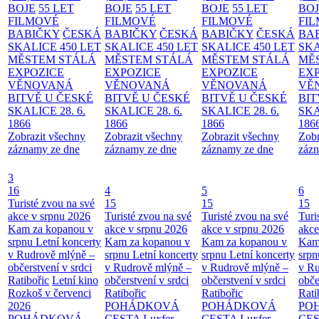
BOJE
55 LET
BOJE
55 LET
BOJE
55 LET
BO
FILMOVÉ
FILMOVÉ
FILMOVÉ
FI
BABIČKY
ČESKÁ
BABIČKY
ČESKÁ
BABIČKY
ČESKÁ
BA
SKALICE 450 LET
SKALICE 450 LET
SKALICE 450 LET
SKA
MĚSTEM
STÁLÁ
MĚSTEM
STÁLÁ
MĚSTEM
STÁLÁ
MĚ
EXPOZICE
EXPOZICE
EXPOZICE
EX
VĚNOVANÁ
VĚNOVANÁ
VĚNOVANÁ
VĚ
BITVĚ U ČESKÉ
BITVĚ U ČESKÉ
BITVĚ U ČESKÉ
BIT
SKALICE 28. 6.
SKALICE 28. 6.
SKALICE 28. 6.
SKA
1866
1866
1866
186
Zobrazit všechny
Zobrazit všechny
Zobrazit všechny
Zobr
záznamy ze dne
záznamy ze dne
záznamy ze dne
zázn
3
16
4
5
6
Turisté zvou na své
15
15
15
akce v srpnu 2026
Turisté zvou na své
Turisté zvou na své
Turi
Kam za kopanou v
akce v srpnu 2026
akce v srpnu 2026
akce
srpnu
Letní koncerty
Kam za kopanou v
Kam za kopanou v
Kam
v Rudrově mlýně –
srpnu
Letní koncerty
srpnu
Letní koncerty
srp
občerstvení v srdci
v Rudrově mlýně –
v Rudrově mlýně –
v Ru
Ratibořic
Letní kino
občerstvení v srdci
občerstvení v srdci
obče
Rozkoš v červenci
Ratibořic
Ratibořic
Rati
2026
POHÁDKOVÁ
POHÁDKOVÁ
PO
POHÁDKOVÁ
CESTA
Luxfer
CESTA
Luxfer
CE