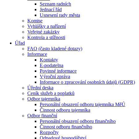
Seznam radních
Jednací řád
Usnesení rady města
Komise
Vyhlášky a nařízení
Veřejné zakázky
Kontrola a stížnosti
Úřad
FAQ (často kladené dotazy)
Informace
Kontakty
E-podatelna
Povinné informace
Výroční zpráva
Informace o zpracování osobních údajů (GDPR)
Úřední deska
Ceník služeb a poplatků
Odbor tajemníka
Personální obsazení odboru tajemníka MěÚ
Činnost odboru tajemníka
Odbor finanční
Personální obsazení odboru finančního
Činnost odboru finančního
Rozpočty
Odpadové hospodářství