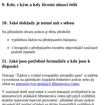
9. Kde, s kým a kdy životní situaci řešit
10. Jaké doklady je nutné mít s sebou
Na příslušném útvaru policie je třeba předložit:
vyplněnou žádost na předepsaném tiskopisu,
1 fotografii o předepsaném rozměru odpovídající současné
podobě žadatele.
11. Jaké jsou potřebné formuláře a kde jsou k
dispozici
Tiskopis "Žádost o vydání evropského zbrojního pasu" si můžete
vyzvednout na jakémkoliv krajském ředitelství policie nebo jej
získat na
internetových stránkách Ministerstva vnitra
.
V současné době není nutné u vzorů tiskopisů uveřejněných na
internetových stránkách Ministerstva vnitra (při jejich vytištění)
dodržet stanovené barevné provedení - příslušné útvary policie
akceptují též podání učiněná na těchto formulářích vytištěných