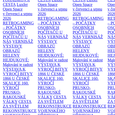
CESTA
Luxfer
Open Space
Open Space
Ope
Open Space
v červenci a srpnu
v červenci a srpnu
v če
v červenci a srpnu
2026
2026
202
2026
RETROGAMING
RETROGAMING
RE
RETROGAMING
– POČÁTKY
– POČÁTKY
– 
– POČÁTKY
OSOBNÍCH
OSOBNÍCH
OS
OSOBNÍCH
POČÍTAČŮ U
POČÍTAČŮ U
PO
POČÍTAČŮ U
NÁS
VERNISÁŽ
NÁS
VERNISÁŽ
NÁ
NÁS
VERNISÁŽ
VÝSTAVY
VÝSTAVY
VÝ
VÝSTAVY
OBRAZŮ
OBRAZŮ
OB
OBRAZŮ
HELENY
HELENY
HE
HELENY
HEJDUKOVÉ:
HEJDUKOVÉ:
HE
HEJDUKOVÉ:
Malování je radost
Malování je radost
Malo
Malování je radost
VÝSTAVA K
VÝSTAVA K
VÝ
VÝSTAVA K
VÝROČÍ BITVY
VÝROČÍ BITVY
VÝ
VÝROČÍ BITVY
1866 U ČESKÉ
1866 U ČESKÉ
186
1866 U ČESKÉ
SKALICE
160.
SKALICE
160.
SK
SKALICE
160.
VÝROČÍ
VÝROČÍ
VÝ
VÝROČÍ
PRUSKO-
PRUSKO-
PR
PRUSKO-
RAKOUSKÉ
RAKOUSKÉ
RA
RAKOUSKÉ
VÁLKY
CESTA
VÁLKY
CESTA
VÁ
VÁLKY
CESTA
ZA SVĚTLEM
ZA SVĚTLEM
ZA
ZA SVĚTLEM
REKONSTRUKCE
REKONSTRUKCE
RE
REKONSTRUKCE
VOJENSKÉHO
VOJENSKÉHO
VO