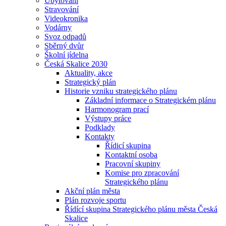
Ubytování
Stravování
Videokronika
Vodárny
Svoz odpadů
Sběrný dvůr
Školní jídelna
Česká Skalice 2030
Aktuality, akce
Strategický plán
Historie vzniku strategického plánu
Základní informace o Strategickém plánu
Harmonogram prací
Výstupy práce
Podklady
Kontakty
Řídicí skupina
Kontaktní osoba
Pracovní skupiny
Komise pro zpracování
Strategického plánu
Akční plán města
Plán rozvoje sportu
Řídící skupina Strategického plánu města Česká
Skalice