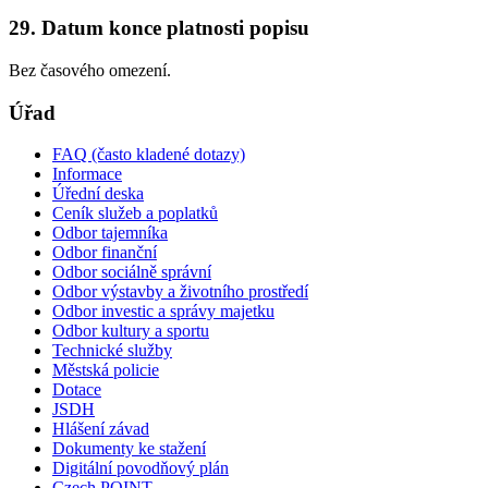
29. Datum konce platnosti popisu
Bez časového omezení.
Úřad
FAQ (často kladené dotazy)
Informace
Úřední deska
Ceník služeb a poplatků
Odbor tajemníka
Odbor finanční
Odbor sociálně správní
Odbor výstavby a životního prostředí
Odbor investic a správy majetku
Odbor kultury a sportu
Technické služby
Městská policie
Dotace
JSDH
Hlášení závad
Dokumenty ke stažení
Digitální povodňový plán
Czech POINT