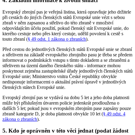
4. Základní informace k životní situaci
Evropský zbrojní pas je veřejná listina, která opravňuje jeho držitele
při cestách do jiných členských států Evropské unie vézt s sebou
zbraň v něm zapsanou a střelivo do této zbraně v množství
odpovídajícím účelu použití, pokud členský stát Evropské unie, do
kterého cestuje nebo přes který cestuje, udělil povolení k cestě s
touto zbraní (
§ 49 odst. 1 zákona o zbraních
).
Před cestou do jednotlivých členských států Evropské unie se zbraní
a střelivem na základě evropského zbrojního pasu je třeba se předem
informovat o podmínkách vstupu s tímto dokladem a se zbraněmi a
střelivem na území daného členského státu - informace mohou
poskytnout zejména zastupitelské úřady jednotlivých členských států
Evropské unie; Ministerstvo vnitra České republiky obvykle
nedisponuje informacemi o aktuální právní úpravě v jednotlivých
členských státech Evropské unie.
Evropský zbrojní pas se vydává na dobu 5 let a jeho doba platnosti
může být příslušným útvarem policie jedenkrát prodloužena o
dalších 5 let; pokud jsou v evropském zbrojním pase zapsány pouze
zbraně kategorie D, je doba platnosti obvykle 10 let (
§ 49 odst. 4
zákona o zbraních
).
5. Kdo je oprávněn v této věci jednat (podat žádost