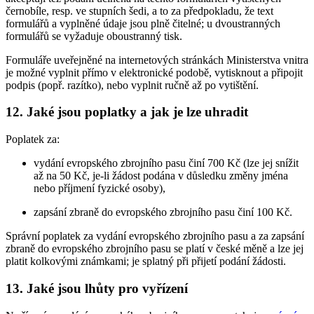
černobíle, resp. ve stupních šedi, a to za předpokladu, že text
formulářů a vyplněné údaje jsou plně čitelné; u dvoustranných
formulářů se vyžaduje oboustranný tisk.
Formuláře uveřejněné na internetových stránkách Ministerstva vnitra
je možné vyplnit přímo v elektronické podobě, vytisknout a připojit
podpis (popř. razítko), nebo vyplnit ručně až po vytištění.
12. Jaké jsou poplatky a jak je lze uhradit
Poplatek za:
vydání evropského zbrojního pasu činí 700 Kč (lze jej snížit
až na 50 Kč, je-li žádost podána v důsledku změny jména
nebo příjmení fyzické osoby),
zapsání zbraně do evropského zbrojního pasu činí 100 Kč.
Správní poplatek za vydání evropského zbrojního pasu a za zapsání
zbraně do evropského zbrojního pasu se platí v české měně a lze jej
platit kolkovými známkami; je splatný při přijetí podání žádosti.
13. Jaké jsou lhůty pro vyřízení