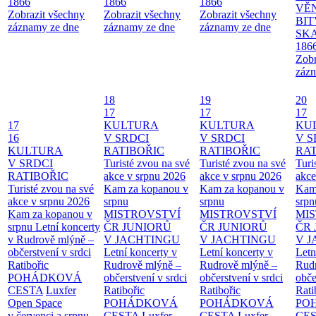
1866
1866
1866
VĚ
Zobrazit všechny
Zobrazit všechny
Zobrazit všechny
BIT
záznamy ze dne
záznamy ze dne
záznamy ze dne
SKA
186
Zobr
zázn
18
19
20
17
17
17
17
KULTURA
KULTURA
KU
16
V SRDCI
V SRDCI
V S
KULTURA
RATIBOŘIC
RATIBOŘIC
RAT
V SRDCI
Turisté zvou na své
Turisté zvou na své
Turi
RATIBOŘIC
akce v srpnu 2026
akce v srpnu 2026
akce
Turisté zvou na své
Kam za kopanou v
Kam za kopanou v
Kam
akce v srpnu 2026
srpnu
srpnu
srpn
Kam za kopanou v
MISTROVSTVÍ
MISTROVSTVÍ
MI
srpnu
Letní koncerty
ČR JUNIORŮ
ČR JUNIORŮ
ČR 
v Rudrově mlýně –
V JACHTINGU
V JACHTINGU
V 
občerstvení v srdci
Letní koncerty v
Letní koncerty v
Letn
Ratibořic
Rudrově mlýně –
Rudrově mlýně –
Rud
POHÁDKOVÁ
občerstvení v srdci
občerstvení v srdci
obče
CESTA
Luxfer
Ratibořic
Ratibořic
Rati
Open Space
POHÁDKOVÁ
POHÁDKOVÁ
PO
v červenci a srpnu
CESTA
Luxfer
CESTA
Luxfer
CE