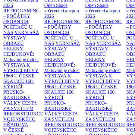
2026
Open Space
Open Space
Ope
RETROGAMING
v červenci a srpnu
v červenci a srpnu
v če
– POČÁTKY
2026
2026
202
OSOBNÍCH
RETROGAMING
RETROGAMING
RE
POČÍTAČŮ U
– POČÁTKY
– POČÁTKY
– 
NÁS
VERNISÁŽ
OSOBNÍCH
OSOBNÍCH
OS
VÝSTAVY
POČÍTAČŮ U
POČÍTAČŮ U
PO
OBRAZŮ
NÁS
VERNISÁŽ
NÁS
VERNISÁŽ
NÁ
HELENY
VÝSTAVY
VÝSTAVY
VÝ
HEJDUKOVÉ:
OBRAZŮ
OBRAZŮ
OB
Malování je radost
HELENY
HELENY
HE
VÝSTAVA K
HEJDUKOVÉ:
HEJDUKOVÉ:
HE
VÝROČÍ BITVY
Malování je radost
Malování je radost
Malo
1866 U ČESKÉ
VÝSTAVA K
VÝSTAVA K
VÝ
SKALICE
160.
VÝROČÍ BITVY
VÝROČÍ BITVY
VÝ
VÝROČÍ
1866 U ČESKÉ
1866 U ČESKÉ
186
PRUSKO-
SKALICE
160.
SKALICE
160.
SK
RAKOUSKÉ
VÝROČÍ
VÝROČÍ
VÝ
VÁLKY
CESTA
PRUSKO-
PRUSKO-
PR
ZA SVĚTLEM
RAKOUSKÉ
RAKOUSKÉ
RA
REKONSTRUKCE
VÁLKY
CESTA
VÁLKY
CESTA
VÁ
VOJENSKÉHO
ZA SVĚTLEM
ZA SVĚTLEM
ZA
HŘBITOVA
REKONSTRUKCE
REKONSTRUKCE
RE
V ČESKÉ
VOJENSKÉHO
VOJENSKÉHO
VO