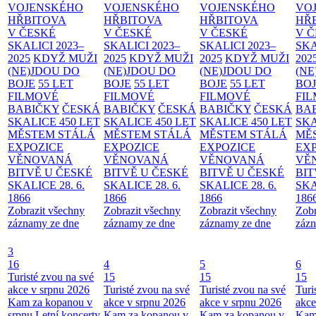
VOJENSKÉHO
VOJENSKÉHO
VOJENSKÉHO
VO
HŘBITOVA
HŘBITOVA
HŘBITOVA
HŘ
V ČESKÉ
V ČESKÉ
V ČESKÉ
V 
SKALICI 2023–
SKALICI 2023–
SKALICI 2023–
SKA
2025
KDYŽ MUŽI
2025
KDYŽ MUŽI
2025
KDYŽ MUŽI
202
(NE)JDOU DO
(NE)JDOU DO
(NE)JDOU DO
(NE
BOJE
55 LET
BOJE
55 LET
BOJE
55 LET
BO
FILMOVÉ
FILMOVÉ
FILMOVÉ
FI
BABIČKY
ČESKÁ
BABIČKY
ČESKÁ
BABIČKY
ČESKÁ
BA
SKALICE 450 LET
SKALICE 450 LET
SKALICE 450 LET
SKA
MĚSTEM
STÁLÁ
MĚSTEM
STÁLÁ
MĚSTEM
STÁLÁ
MĚ
EXPOZICE
EXPOZICE
EXPOZICE
EX
VĚNOVANÁ
VĚNOVANÁ
VĚNOVANÁ
VĚ
BITVĚ U ČESKÉ
BITVĚ U ČESKÉ
BITVĚ U ČESKÉ
BIT
SKALICE 28. 6.
SKALICE 28. 6.
SKALICE 28. 6.
SKA
1866
1866
1866
186
Zobrazit všechny
Zobrazit všechny
Zobrazit všechny
Zobr
záznamy ze dne
záznamy ze dne
záznamy ze dne
zázn
3
16
4
5
6
Turisté zvou na své
15
15
15
akce v srpnu 2026
Turisté zvou na své
Turisté zvou na své
Turi
Kam za kopanou v
akce v srpnu 2026
akce v srpnu 2026
akce
srpnu
Letní koncerty
Kam za kopanou v
Kam za kopanou v
Kam