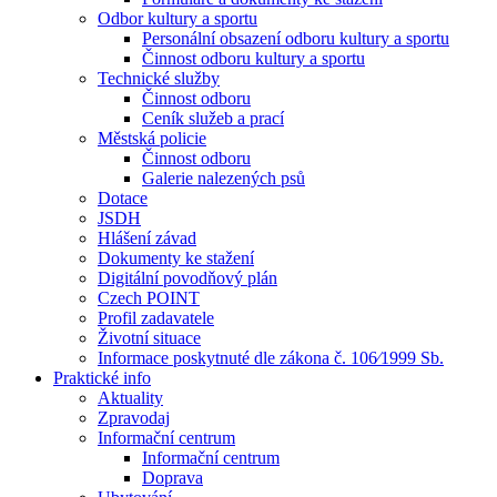
Odbor kultury a sportu
Personální obsazení odboru kultury a sportu
Činnost odboru kultury a sportu
Technické služby
Činnost odboru
Ceník služeb a prací
Městská policie
Činnost odboru
Galerie nalezených psů
Dotace
JSDH
Hlášení závad
Dokumenty ke stažení
Digitální povodňový plán
Czech POINT
Profil zadavatele
Životní situace
Informace poskytnuté dle zákona č. 106⁄1999 Sb.
Praktické info
Aktuality
Zpravodaj
Informační centrum
Informační centrum
Doprava