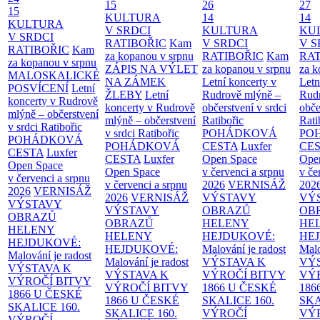
15
26
27
15
KULTURA
14
14
KULTURA
V SRDCI
KULTURA
KU
V SRDCI
RATIBOŘIC
Kam
V SRDCI
V S
RATIBOŘIC
Kam
za kopanou v srpnu
RATIBOŘIC
Kam
RAT
za kopanou v srpnu
ZÁPIS NA VÝLET
za kopanou v srpnu
za k
MALOSKALICKÉ
NA ZÁMEK
Letní koncerty v
Letn
POSVÍCENÍ
Letní
ŽLEBY
Letní
Rudrově mlýně –
Rud
koncerty v Rudrově
koncerty v Rudrově
občerstvení v srdci
obče
mlýně – občerstvení
mlýně – občerstvení
Ratibořic
Rati
v srdci Ratibořic
v srdci Ratibořic
POHÁDKOVÁ
PO
POHÁDKOVÁ
POHÁDKOVÁ
CESTA
Luxfer
CE
CESTA
Luxfer
CESTA
Luxfer
Open Space
Ope
Open Space
Open Space
v červenci a srpnu
v če
v červenci a srpnu
v červenci a srpnu
2026
VERNISÁŽ
202
2026
VERNISÁŽ
2026
VERNISÁŽ
VÝSTAVY
VÝ
VÝSTAVY
VÝSTAVY
OBRAZŮ
OB
OBRAZŮ
OBRAZŮ
HELENY
HE
HELENY
HELENY
HEJDUKOVÉ:
HE
HEJDUKOVÉ:
HEJDUKOVÉ:
Malování je radost
Malo
Malování je radost
Malování je radost
VÝSTAVA K
VÝ
VÝSTAVA K
VÝSTAVA K
VÝROČÍ BITVY
VÝ
VÝROČÍ BITVY
VÝROČÍ BITVY
1866 U ČESKÉ
186
1866 U ČESKÉ
1866 U ČESKÉ
SKALICE
160.
SK
SKALICE
160.
SKALICE
160.
VÝROČÍ
VÝ
VÝROČÍ