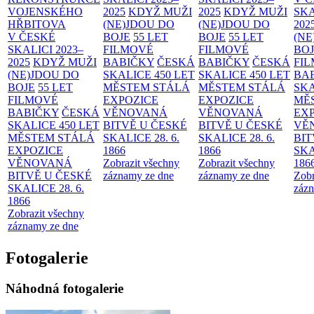
VOJENSKÉHO
2025
KDYŽ MUŽI
2025
KDYŽ MUŽI
SKA
HŘBITOVA
(NE)JDOU DO
(NE)JDOU DO
202
V ČESKÉ
BOJE
55 LET
BOJE
55 LET
(NE
SKALICI 2023–
FILMOVÉ
FILMOVÉ
BO
2025
KDYŽ MUŽI
BABIČKY
ČESKÁ
BABIČKY
ČESKÁ
FI
(NE)JDOU DO
SKALICE 450 LET
SKALICE 450 LET
BA
BOJE
55 LET
MĚSTEM
STÁLÁ
MĚSTEM
STÁLÁ
SKA
FILMOVÉ
EXPOZICE
EXPOZICE
MĚ
BABIČKY
ČESKÁ
VĚNOVANÁ
VĚNOVANÁ
EX
SKALICE 450 LET
BITVĚ U ČESKÉ
BITVĚ U ČESKÉ
VĚ
MĚSTEM
STÁLÁ
SKALICE 28. 6.
SKALICE 28. 6.
BIT
EXPOZICE
1866
1866
SKA
VĚNOVANÁ
Zobrazit všechny
Zobrazit všechny
186
BITVĚ U ČESKÉ
záznamy ze dne
záznamy ze dne
Zobr
SKALICE 28. 6.
zázn
1866
Zobrazit všechny
záznamy ze dne
Fotogalerie
Náhodná fotogalerie