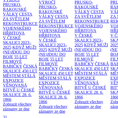
VÝROČÍ
PRUSKO-
PR
PRUSKO-
PRUSKO-
RAKOUSKÉ
RA
RAKOUSKÉ
RAKOUSKÉ
VÁLKY
CESTA
VÁ
VÁLKY
CESTA
VÁLKY
CESTA
ZA SVĚTLEM
ZA
ZA SVĚTLEM
ZA SVĚTLEM
REKONSTRUKCE
RE
REKONSTRUKCE
REKONSTRUKCE
VOJENSKÉHO
VO
VOJENSKÉHO
VOJENSKÉHO
HŘBITOVA
HŘ
HŘBITOVA
HŘBITOVA
V ČESKÉ
V 
V ČESKÉ
V ČESKÉ
SKALICI 2023–
SKA
SKALICI 2023–
SKALICI 2023–
2025
KDYŽ MUŽI
202
2025
KDYŽ MUŽI
2025
KDYŽ MUŽI
(NE)JDOU DO
(NE
(NE)JDOU DO
(NE)JDOU DO
BOJE
55 LET
BO
BOJE
55 LET
BOJE
55 LET
FILMOVÉ
FI
FILMOVÉ
FILMOVÉ
BABIČKY
ČESKÁ
BA
BABIČKY
ČESKÁ
BABIČKY
ČESKÁ
SKALICE 450 LET
SKA
SKALICE 450 LET
SKALICE 450 LET
MĚSTEM
STÁLÁ
MĚ
MĚSTEM
STÁLÁ
MĚSTEM
STÁLÁ
EXPOZICE
EX
EXPOZICE
EXPOZICE
VĚNOVANÁ
VĚ
VĚNOVANÁ
VĚNOVANÁ
BITVĚ U ČESKÉ
BIT
BITVĚ U ČESKÉ
BITVĚ U ČESKÉ
SKALICE 28. 6.
SKA
SKALICE 28. 6.
SKALICE 28. 6.
1866
186
1866
1866
Zobrazit všechny
Zobr
Zobrazit všechny
Zobrazit všechny
záznamy ze dne
zázn
záznamy ze dne
záznamy ze dne
31