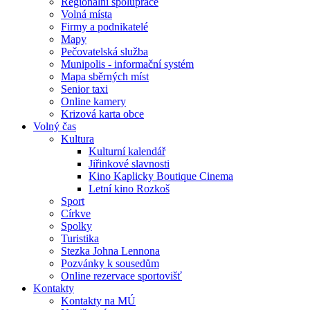
Regionální spolupráce
Volná místa
Firmy a podnikatelé
Mapy
Pečovatelská služba
Munipolis - informační systém
Mapa sběrných míst
Senior taxi
Online kamery
Krizová karta obce
Volný čas
Kultura
Kulturní kalendář
Jiřinkové slavnosti
Kino Kaplicky Boutique Cinema
Letní kino Rozkoš
Sport
Církve
Spolky
Turistika
Stezka Johna Lennona
Pozvánky k sousedům
Online rezervace sportovišť
Kontakty
Kontakty na MÚ