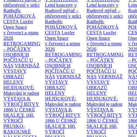
občerstvení v srdci
Letní koncerty v
Letní koncerty v
Letn
Ratibořic
Rudrově mlýně –
Rudrově mlýně –
Rud
POHÁDKOVÁ
občerstvení v srdci
občerstvení v srdci
obče
CESTA
Luxfer
Ratibořic
Ratibořic
Rati
Open Space
POHÁDKOVÁ
POHÁDKOVÁ
PO
v červenci a srpnu
CESTA
Luxfer
CESTA
Luxfer
CE
2026
Open Space
Open Space
Ope
RETROGAMING
v červenci a srpnu
v červenci a srpnu
v če
– POČÁTKY
2026
2026
202
OSOBNÍCH
RETROGAMING
RETROGAMING
RE
POČÍTAČŮ U
– POČÁTKY
– POČÁTKY
– 
NÁS
VERNISÁŽ
OSOBNÍCH
OSOBNÍCH
OS
VÝSTAVY
POČÍTAČŮ U
POČÍTAČŮ U
PO
OBRAZŮ
NÁS
VERNISÁŽ
NÁS
VERNISÁŽ
NÁ
HELENY
VÝSTAVY
VÝSTAVY
VÝ
HEJDUKOVÉ:
OBRAZŮ
OBRAZŮ
OB
Malování je radost
HELENY
HELENY
HE
VÝSTAVA K
HEJDUKOVÉ:
HEJDUKOVÉ:
HE
VÝROČÍ BITVY
Malování je radost
Malování je radost
Malo
1866 U ČESKÉ
VÝSTAVA K
VÝSTAVA K
VÝ
SKALICE
160.
VÝROČÍ BITVY
VÝROČÍ BITVY
VÝ
VÝROČÍ
1866 U ČESKÉ
1866 U ČESKÉ
186
PRUSKO-
SKALICE
160.
SKALICE
160.
SK
RAKOUSKÉ
VÝROČÍ
VÝROČÍ
VÝ