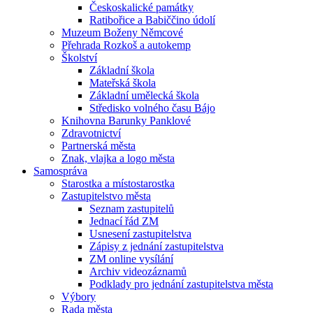
Českoskalické památky
Ratibořice a Babiččino údolí
Muzeum Boženy Němcové
Přehrada Rozkoš a autokemp
Školství
Základní škola
Mateřská škola
Základní umělecká škola
Středisko volného času Bájo
Knihovna Barunky Panklové
Zdravotnictví
Partnerská města
Znak, vlajka a logo města
Samospráva
Starostka a místostarostka
Zastupitelstvo města
Seznam zastupitelů
Jednací řád ZM
Usnesení zastupitelstva
Zápisy z jednání zastupitelstva
ZM online vysílání
Archiv videozáznamů
Podklady pro jednání zastupitelstva města
Výbory
Rada města