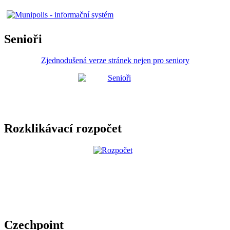
Senioři
Zjednodušená verze stránek nejen pro seniory
Rozklikávací rozpočet
Czechpoint