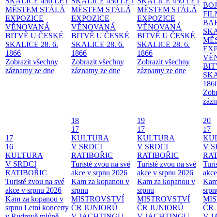
SKALICE 450 LET
SKALICE 450 LET
SKALICE 450 LET
BO
MĚSTEM
STÁLÁ
MĚSTEM
STÁLÁ
MĚSTEM
STÁLÁ
FI
EXPOZICE
EXPOZICE
EXPOZICE
BA
VĚNOVANÁ
VĚNOVANÁ
VĚNOVANÁ
SKA
BITVĚ U ČESKÉ
BITVĚ U ČESKÉ
BITVĚ U ČESKÉ
MĚ
SKALICE 28. 6.
SKALICE 28. 6.
SKALICE 28. 6.
EX
1866
1866
1866
VĚ
Zobrazit všechny
Zobrazit všechny
Zobrazit všechny
BIT
záznamy ze dne
záznamy ze dne
záznamy ze dne
SKA
186
Zobr
zázn
18
19
20
17
17
17
17
KULTURA
KULTURA
KU
16
V SRDCI
V SRDCI
V S
KULTURA
RATIBOŘIC
RATIBOŘIC
RAT
V SRDCI
Turisté zvou na své
Turisté zvou na své
Turi
RATIBOŘIC
akce v srpnu 2026
akce v srpnu 2026
akce
Turisté zvou na své
Kam za kopanou v
Kam za kopanou v
Kam
akce v srpnu 2026
srpnu
srpnu
srpn
Kam za kopanou v
MISTROVSTVÍ
MISTROVSTVÍ
MI
srpnu
Letní koncerty
ČR JUNIORŮ
ČR JUNIORŮ
ČR 
v Rudrově mlýně –
V JACHTINGU
V JACHTINGU
V 