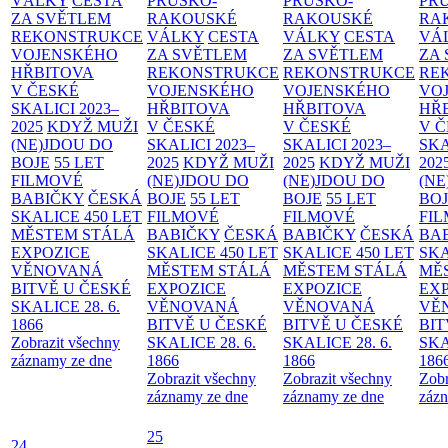
VÁLKY
CESTA
PRUSKO-
PRUSKO-
PR
ZA SVĚTLEM
RAKOUSKÉ
RAKOUSKÉ
RA
REKONSTRUKCE
VÁLKY
CESTA
VÁLKY
CESTA
VÁ
VOJENSKÉHO
ZA SVĚTLEM
ZA SVĚTLEM
ZA
HŘBITOVA
REKONSTRUKCE
REKONSTRUKCE
RE
V ČESKÉ
VOJENSKÉHO
VOJENSKÉHO
VO
SKALICI 2023–
HŘBITOVA
HŘBITOVA
HŘ
2025
KDYŽ MUŽI
V ČESKÉ
V ČESKÉ
V 
(NE)JDOU DO
SKALICI 2023–
SKALICI 2023–
SKA
BOJE
55 LET
2025
KDYŽ MUŽI
2025
KDYŽ MUŽI
202
FILMOVÉ
(NE)JDOU DO
(NE)JDOU DO
(NE
BABIČKY
ČESKÁ
BOJE
55 LET
BOJE
55 LET
BO
SKALICE 450 LET
FILMOVÉ
FILMOVÉ
FI
MĚSTEM
STÁLÁ
BABIČKY
ČESKÁ
BABIČKY
ČESKÁ
BA
EXPOZICE
SKALICE 450 LET
SKALICE 450 LET
SKA
VĚNOVANÁ
MĚSTEM
STÁLÁ
MĚSTEM
STÁLÁ
MĚ
BITVĚ U ČESKÉ
EXPOZICE
EXPOZICE
EX
SKALICE 28. 6.
VĚNOVANÁ
VĚNOVANÁ
VĚ
1866
BITVĚ U ČESKÉ
BITVĚ U ČESKÉ
BIT
Zobrazit všechny
SKALICE 28. 6.
SKALICE 28. 6.
SKA
záznamy ze dne
1866
1866
186
Zobrazit všechny
Zobrazit všechny
Zobr
záznamy ze dne
záznamy ze dne
zázn
25
24