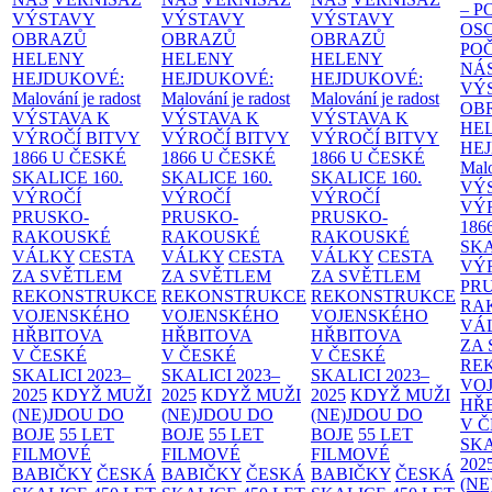
– 
VÝSTAVY
VÝSTAVY
VÝSTAVY
OS
OBRAZŮ
OBRAZŮ
OBRAZŮ
PO
HELENY
HELENY
HELENY
NÁ
HEJDUKOVÉ:
HEJDUKOVÉ:
HEJDUKOVÉ:
VÝ
Malování je radost
Malování je radost
Malování je radost
OB
VÝSTAVA K
VÝSTAVA K
VÝSTAVA K
HE
VÝROČÍ BITVY
VÝROČÍ BITVY
VÝROČÍ BITVY
HE
1866 U ČESKÉ
1866 U ČESKÉ
1866 U ČESKÉ
Malo
SKALICE
160.
SKALICE
160.
SKALICE
160.
VÝ
VÝROČÍ
VÝROČÍ
VÝROČÍ
VÝ
PRUSKO-
PRUSKO-
PRUSKO-
186
RAKOUSKÉ
RAKOUSKÉ
RAKOUSKÉ
SK
VÁLKY
CESTA
VÁLKY
CESTA
VÁLKY
CESTA
VÝ
ZA SVĚTLEM
ZA SVĚTLEM
ZA SVĚTLEM
PR
REKONSTRUKCE
REKONSTRUKCE
REKONSTRUKCE
RA
VOJENSKÉHO
VOJENSKÉHO
VOJENSKÉHO
VÁ
HŘBITOVA
HŘBITOVA
HŘBITOVA
ZA
V ČESKÉ
V ČESKÉ
V ČESKÉ
RE
SKALICI 2023–
SKALICI 2023–
SKALICI 2023–
VO
2025
KDYŽ MUŽI
2025
KDYŽ MUŽI
2025
KDYŽ MUŽI
HŘ
(NE)JDOU DO
(NE)JDOU DO
(NE)JDOU DO
V 
BOJE
55 LET
BOJE
55 LET
BOJE
55 LET
SKA
FILMOVÉ
FILMOVÉ
FILMOVÉ
202
BABIČKY
ČESKÁ
BABIČKY
ČESKÁ
BABIČKY
ČESKÁ
(NE