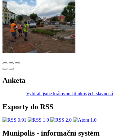
Anketa
Vybírali jsme královnu Jiřinkových slavností
Exporty do RSS
Munipolis - informační systém