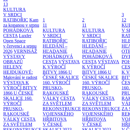
13
KULTURA
V SRDCI
3
RATIBOŘIC
Kam
1
2
12
za kopanou v srpnu
11
11
KU
POHÁDKOVÁ
KULTURA
KULTURA
V S
CESTA
Luxfer
V SRDCI
V SRDCI
RAT
Open Space
RATIBOŘIC
RATIBOŘIC
HLE
v červenci a srpnu
HLEDÁNÍ –
HLEDÁNÍ –
HĽ
2026
VERNISÁŽ
HĽADANIE
HĽADANIE
OT
VÝSTAVY
POHÁDKOVÁ
POHÁDKOVÁ
DV
OBRAZŮ
CESTA
VÝSTAVA
CESTA
VÝSTAVA
PO
HELENY
K VÝROČÍ
K VÝROČÍ
CE
HEJDUKOVÉ:
BITVY 1866 U
BITVY 1866 U
K 
Malování je radost
ČESKÉ SKALICE
ČESKÉ SKALICE
BIT
VÝSTAVA K
160. VÝROČÍ
160. VÝROČÍ
ČES
VÝROČÍ BITVY
PRUSKO-
PRUSKO-
160
1866 U ČESKÉ
RAKOUSKÉ
RAKOUSKÉ
PR
SKALICE
160.
VÁLKY
CESTA
VÁLKY
CESTA
RA
VÝROČÍ
ZA SVĚTLEM
ZA SVĚTLEM
VÁ
PRUSKO-
REKONSTRUKCE
REKONSTRUKCE
ZA
RAKOUSKÉ
VOJENSKÉHO
VOJENSKÉHO
RE
VÁLKY
CESTA
HŘBITOVA
HŘBITOVA
VO
ZA SVĚTLEM
V ČESKÉ
V ČESKÉ
HŘ
REKONSTRUKCE
SKALICI 2023–
SKALICI 2023–
V 