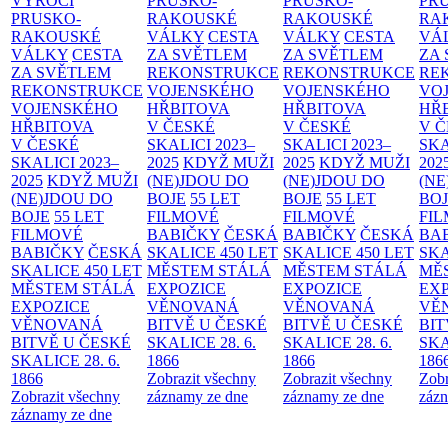
VÝROČÍ
PRUSKO-
PRUSKO-
PR
PRUSKO-
RAKOUSKÉ
RAKOUSKÉ
RA
RAKOUSKÉ
VÁLKY
CESTA
VÁLKY
CESTA
VÁ
VÁLKY
CESTA
ZA SVĚTLEM
ZA SVĚTLEM
ZA
ZA SVĚTLEM
REKONSTRUKCE
REKONSTRUKCE
RE
REKONSTRUKCE
VOJENSKÉHO
VOJENSKÉHO
VO
VOJENSKÉHO
HŘBITOVA
HŘBITOVA
HŘ
HŘBITOVA
V ČESKÉ
V ČESKÉ
V 
V ČESKÉ
SKALICI 2023–
SKALICI 2023–
SKA
SKALICI 2023–
2025
KDYŽ MUŽI
2025
KDYŽ MUŽI
202
2025
KDYŽ MUŽI
(NE)JDOU DO
(NE)JDOU DO
(NE
(NE)JDOU DO
BOJE
55 LET
BOJE
55 LET
BO
BOJE
55 LET
FILMOVÉ
FILMOVÉ
FI
FILMOVÉ
BABIČKY
ČESKÁ
BABIČKY
ČESKÁ
BA
BABIČKY
ČESKÁ
SKALICE 450 LET
SKALICE 450 LET
SKA
SKALICE 450 LET
MĚSTEM
STÁLÁ
MĚSTEM
STÁLÁ
MĚ
MĚSTEM
STÁLÁ
EXPOZICE
EXPOZICE
EX
EXPOZICE
VĚNOVANÁ
VĚNOVANÁ
VĚ
VĚNOVANÁ
BITVĚ U ČESKÉ
BITVĚ U ČESKÉ
BIT
BITVĚ U ČESKÉ
SKALICE 28. 6.
SKALICE 28. 6.
SKA
SKALICE 28. 6.
1866
1866
186
1866
Zobrazit všechny
Zobrazit všechny
Zobr
Zobrazit všechny
záznamy ze dne
záznamy ze dne
zázn
záznamy ze dne