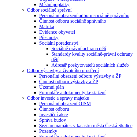
Místní poplatky
Odbor sociálně správní
Personální obsazení odboru sociálně správního
Činnost odboru sociálně správního
Matrika
Evidence obyvatel
Přestupky
Sociální poradenství
Sociálně právní ochrana dětí
Standardy kvality sociálně-právní ochrany
dětí
Adresář poskytovatelů sociálních služeb
Odbor výstavby a životního prostředí
Personální obsazení odboru výstavby a ŽP
Činnost odboru výstavby a ŽP
Územní plán
Formuláře a dokumenty ke stažení
Odbor investic a správy majetku
Personální obsazení OISM
Činnost odboru
Investiční akce
Správa budov
Seznam památek v katastru města Česká Skalice
Pozemky
Formuláře a dokumenty ke stažení