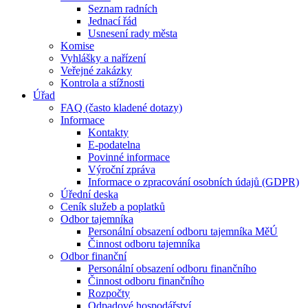
Seznam radních
Jednací řád
Usnesení rady města
Komise
Vyhlášky a nařízení
Veřejné zakázky
Kontrola a stížnosti
Úřad
FAQ (často kladené dotazy)
Informace
Kontakty
E-podatelna
Povinné informace
Výroční zpráva
Informace o zpracování osobních údajů (GDPR)
Úřední deska
Ceník služeb a poplatků
Odbor tajemníka
Personální obsazení odboru tajemníka MěÚ
Činnost odboru tajemníka
Odbor finanční
Personální obsazení odboru finančního
Činnost odboru finančního
Rozpočty
Odpadové hospodářství