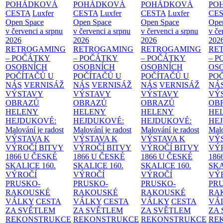
POHÁDKOVÁ
POHÁDKOVÁ
POHÁDKOVÁ
PO
CESTA
Luxfer
CESTA
Luxfer
CESTA
Luxfer
CE
Open Space
Open Space
Open Space
Ope
v červenci a srpnu
v červenci a srpnu
v červenci a srpnu
v če
2026
2026
2026
202
RETROGAMING
RETROGAMING
RETROGAMING
RE
– POČÁTKY
– POČÁTKY
– POČÁTKY
– 
OSOBNÍCH
OSOBNÍCH
OSOBNÍCH
OS
POČÍTAČŮ U
POČÍTAČŮ U
POČÍTAČŮ U
PO
NÁS
VERNISÁŽ
NÁS
VERNISÁŽ
NÁS
VERNISÁŽ
NÁ
VÝSTAVY
VÝSTAVY
VÝSTAVY
VÝ
OBRAZŮ
OBRAZŮ
OBRAZŮ
OB
HELENY
HELENY
HELENY
HE
HEJDUKOVÉ:
HEJDUKOVÉ:
HEJDUKOVÉ:
HE
Malování je radost
Malování je radost
Malování je radost
Malo
VÝSTAVA K
VÝSTAVA K
VÝSTAVA K
VÝ
VÝROČÍ BITVY
VÝROČÍ BITVY
VÝROČÍ BITVY
VÝ
1866 U ČESKÉ
1866 U ČESKÉ
1866 U ČESKÉ
186
SKALICE
160.
SKALICE
160.
SKALICE
160.
SK
VÝROČÍ
VÝROČÍ
VÝROČÍ
VÝ
PRUSKO-
PRUSKO-
PRUSKO-
PR
RAKOUSKÉ
RAKOUSKÉ
RAKOUSKÉ
RA
VÁLKY
CESTA
VÁLKY
CESTA
VÁLKY
CESTA
VÁ
ZA SVĚTLEM
ZA SVĚTLEM
ZA SVĚTLEM
ZA
REKONSTRUKCE
REKONSTRUKCE
REKONSTRUKCE
RE