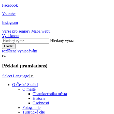
Facebook
Youtube
Instagram
Verze pro seniory
Mapa webu
Vytisknout
Hledaný výraz
Hledat
rozšířené vyhledávání
cz
Překlad (translations)
Select Language
▼
O České Skalici
O městě
Charakteristika města
Historie
Osobnosti
Fotogalerie
Turistické cíle