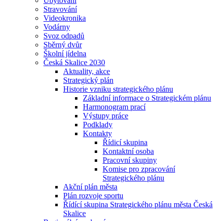
Ubytování
Stravování
Videokronika
Vodárny
Svoz odpadů
Sběrný dvůr
Školní jídelna
Česká Skalice 2030
Aktuality, akce
Strategický plán
Historie vzniku strategického plánu
Základní informace o Strategickém plánu
Harmonogram prací
Výstupy práce
Podklady
Kontakty
Řídicí skupina
Kontaktní osoba
Pracovní skupiny
Komise pro zpracování
Strategického plánu
Akční plán města
Plán rozvoje sportu
Řídící skupina Strategického plánu města Česká
Skalice