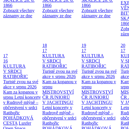
SKALICE 28. 6.
SKALICE 28. 6.
SKALICE 28. 6.
EX
1866
1866
1866
VĚ
Zobrazit všechny
Zobrazit všechny
Zobrazit všechny
BIT
záznamy ze dne
záznamy ze dne
záznamy ze dne
SKA
186
Zobr
zázn
18
19
20
17
17
17
17
KULTURA
KULTURA
KU
16
V SRDCI
V SRDCI
V S
KULTURA
RATIBOŘIC
RATIBOŘIC
RAT
V SRDCI
Turisté zvou na své
Turisté zvou na své
Turi
RATIBOŘIC
akce v srpnu 2026
akce v srpnu 2026
akce
Turisté zvou na své
Kam za kopanou v
Kam za kopanou v
Kam
akce v srpnu 2026
srpnu
srpnu
srpn
Kam za kopanou v
MISTROVSTVÍ
MISTROVSTVÍ
MI
srpnu
Letní koncerty
ČR JUNIORŮ
ČR JUNIORŮ
ČR 
v Rudrově mlýně –
V JACHTINGU
V JACHTINGU
V 
občerstvení v srdci
Letní koncerty v
Letní koncerty v
Letn
Ratibořic
Rudrově mlýně –
Rudrově mlýně –
Rud
POHÁDKOVÁ
občerstvení v srdci
občerstvení v srdci
obče
CESTA
Luxfer
Ratibořic
Ratibořic
Rati
Open Space
POHÁDKOVÁ
POHÁDKOVÁ
PO