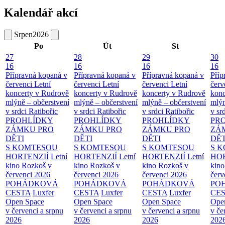
Kalendář akcí
Srpen
2026
Po
Út
St
27
28
29
30
16
16
16
16
Přípravná kopaná v
Přípravná kopaná v
Přípravná kopaná v
Příp
červenci
Letní
červenci
Letní
červenci
Letní
červ
koncerty v Rudrově
koncerty v Rudrově
koncerty v Rudrově
konc
mlýně – občerstvení
mlýně – občerstvení
mlýně – občerstvení
mlýn
v srdci Ratibořic
v srdci Ratibořic
v srdci Ratibořic
v sr
PROHLÍDKY
PROHLÍDKY
PROHLÍDKY
PR
ZÁMKU PRO
ZÁMKU PRO
ZÁMKU PRO
ZÁ
DĚTI
DĚTI
DĚTI
DĚT
S KOMTESOU
S KOMTESOU
S KOMTESOU
S 
HORTENZIÍ
Letní
HORTENZIÍ
Letní
HORTENZIÍ
Letní
HOR
kino Rozkoš v
kino Rozkoš v
kino Rozkoš v
kino
červenci 2026
červenci 2026
červenci 2026
červ
POHÁDKOVÁ
POHÁDKOVÁ
POHÁDKOVÁ
PO
CESTA
Luxfer
CESTA
Luxfer
CESTA
Luxfer
CE
Open Space
Open Space
Open Space
Ope
v červenci a srpnu
v červenci a srpnu
v červenci a srpnu
v če
2026
2026
2026
202