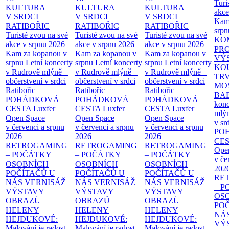
Turi
KULTURA
KULTURA
KULTURA
akce
V SRDCI
V SRDCI
V SRDCI
Kam
RATIBOŘIC
RATIBOŘIC
RATIBOŘIC
srpn
Turisté zvou na své
Turisté zvou na své
Turisté zvou na své
KO
akce v srpnu 2026
akce v srpnu 2026
akce v srpnu 2026
PR
Kam za kopanou v
Kam za kopanou v
Kam za kopanou v
VÝ
srpnu
Letní koncerty
srpnu
Letní koncerty
srpnu
Letní koncerty
KO
v Rudrově mlýně –
v Rudrově mlýně –
v Rudrově mlýně –
TR
občerstvení v srdci
občerstvení v srdci
občerstvení v srdci
MO
Ratibořic
Ratibořic
Ratibořic
BA
POHÁDKOVÁ
POHÁDKOVÁ
POHÁDKOVÁ
konc
CESTA
Luxfer
CESTA
Luxfer
CESTA
Luxfer
mlýn
Open Space
Open Space
Open Space
v sr
v červenci a srpnu
v červenci a srpnu
v červenci a srpnu
PO
2026
2026
2026
CE
RETROGAMING
RETROGAMING
RETROGAMING
Ope
– POČÁTKY
– POČÁTKY
– POČÁTKY
v če
OSOBNÍCH
OSOBNÍCH
OSOBNÍCH
202
POČÍTAČŮ U
POČÍTAČŮ U
POČÍTAČŮ U
RE
NÁS
VERNISÁŽ
NÁS
VERNISÁŽ
NÁS
VERNISÁŽ
– 
VÝSTAVY
VÝSTAVY
VÝSTAVY
OS
OBRAZŮ
OBRAZŮ
OBRAZŮ
PO
HELENY
HELENY
HELENY
NÁ
HEJDUKOVÉ:
HEJDUKOVÉ:
HEJDUKOVÉ:
VÝ
Malování je radost
Malování je radost
Malování je radost