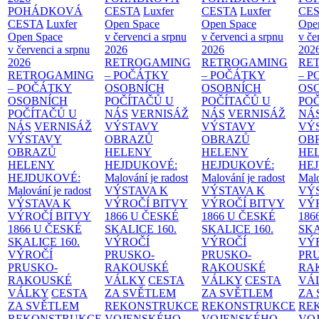
POHÁDKOVÁ
CESTA
Luxfer
CESTA
Luxfer
CE
CESTA
Luxfer
Open Space
Open Space
Ope
Open Space
v červenci a srpnu
v červenci a srpnu
v če
v červenci a srpnu
2026
2026
202
2026
RETROGAMING
RETROGAMING
RE
RETROGAMING
– POČÁTKY
– POČÁTKY
– 
– POČÁTKY
OSOBNÍCH
OSOBNÍCH
OS
OSOBNÍCH
POČÍTAČŮ U
POČÍTAČŮ U
PO
POČÍTAČŮ U
NÁS
VERNISÁŽ
NÁS
VERNISÁŽ
NÁ
NÁS
VERNISÁŽ
VÝSTAVY
VÝSTAVY
VÝ
VÝSTAVY
OBRAZŮ
OBRAZŮ
OB
OBRAZŮ
HELENY
HELENY
HE
HELENY
HEJDUKOVÉ:
HEJDUKOVÉ:
HE
HEJDUKOVÉ:
Malování je radost
Malování je radost
Malo
Malování je radost
VÝSTAVA K
VÝSTAVA K
VÝ
VÝSTAVA K
VÝROČÍ BITVY
VÝROČÍ BITVY
VÝ
VÝROČÍ BITVY
1866 U ČESKÉ
1866 U ČESKÉ
186
1866 U ČESKÉ
SKALICE
160.
SKALICE
160.
SK
SKALICE
160.
VÝROČÍ
VÝROČÍ
VÝ
VÝROČÍ
PRUSKO-
PRUSKO-
PR
PRUSKO-
RAKOUSKÉ
RAKOUSKÉ
RA
RAKOUSKÉ
VÁLKY
CESTA
VÁLKY
CESTA
VÁ
VÁLKY
CESTA
ZA SVĚTLEM
ZA SVĚTLEM
ZA
ZA SVĚTLEM
REKONSTRUKCE
REKONSTRUKCE
RE
REKONSTRUKCE
VOJENSKÉHO
VOJENSKÉHO
VO