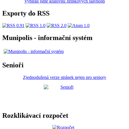
Vybírali jsme královnu Jiřinkových slavností
Exporty do RSS
Munipolis - informační systém
Senioři
Zjednodušená verze stránek nejen pro seniory
Rozklikávací rozpočet