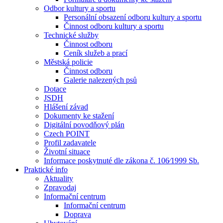
Odbor kultury a sportu
Personální obsazení odboru kultury a sportu
Činnost odboru kultury a sportu
Technické služby
Činnost odboru
Ceník služeb a prací
Městská policie
Činnost odboru
Galerie nalezených psů
Dotace
JSDH
Hlášení závad
Dokumenty ke stažení
Digitální povodňový plán
Czech POINT
Profil zadavatele
Životní situace
Informace poskytnuté dle zákona č. 106⁄1999 Sb.
Praktické info
Aktuality
Zpravodaj
Informační centrum
Informační centrum
Doprava