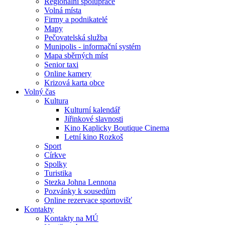
Regionální spolupráce
Volná místa
Firmy a podnikatelé
Mapy
Pečovatelská služba
Munipolis - informační systém
Mapa sběrných míst
Senior taxi
Online kamery
Krizová karta obce
Volný čas
Kultura
Kulturní kalendář
Jiřinkové slavnosti
Kino Kaplicky Boutique Cinema
Letní kino Rozkoš
Sport
Církve
Spolky
Turistika
Stezka Johna Lennona
Pozvánky k sousedům
Online rezervace sportovišť
Kontakty
Kontakty na MÚ