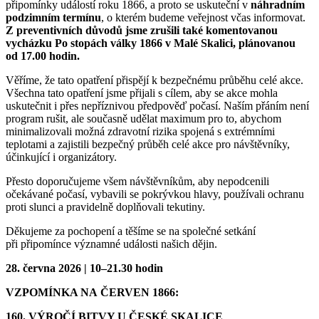
připomínky událostí roku 1866, a proto se uskuteční v
náhradním
podzimním termínu
, o kterém budeme veřejnost včas informovat.
Z preventivních důvodů jsme zrušili také komentovanou
vycházku Po stopách války 1866 v Malé Skalici, plánovanou
od 17.00 hodin.
Věříme, že tato opatření přispějí k bezpečnému průběhu celé akce.
Všechna tato opatření jsme přijali s cílem, aby se akce mohla
uskutečnit i přes nepříznivou předpověď počasí. Naším přáním není
program rušit, ale současně udělat maximum pro to, abychom
minimalizovali možná zdravotní rizika spojená s extrémními
teplotami a zajistili bezpečný průběh celé akce pro návštěvníky,
účinkující i organizátory.
Přesto doporučujeme všem návštěvníkům, aby nepodcenili
očekávané počasí, vybavili se pokrývkou hlavy, používali ochranu
proti slunci a pravidelně doplňovali tekutiny.
Děkujeme za pochopení a těšíme se na společné setkání
při připomínce významné události našich dějin.
28. června 2026 | 10–21.30 hodin
VZPOMÍNKA NA ČERVEN 1866:
160. VÝROČÍ BITVY U ČESKÉ SKALICE