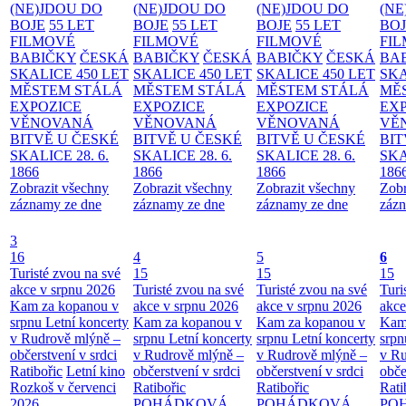
(NE)JDOU DO
(NE)JDOU DO
(NE)JDOU DO
(NE
BOJE
55 LET
BOJE
55 LET
BOJE
55 LET
BO
FILMOVÉ
FILMOVÉ
FILMOVÉ
FI
BABIČKY
ČESKÁ
BABIČKY
ČESKÁ
BABIČKY
ČESKÁ
BA
SKALICE 450 LET
SKALICE 450 LET
SKALICE 450 LET
SKA
MĚSTEM
STÁLÁ
MĚSTEM
STÁLÁ
MĚSTEM
STÁLÁ
MĚ
EXPOZICE
EXPOZICE
EXPOZICE
EX
VĚNOVANÁ
VĚNOVANÁ
VĚNOVANÁ
VĚ
BITVĚ U ČESKÉ
BITVĚ U ČESKÉ
BITVĚ U ČESKÉ
BIT
SKALICE 28. 6.
SKALICE 28. 6.
SKALICE 28. 6.
SKA
1866
1866
1866
186
Zobrazit všechny
Zobrazit všechny
Zobrazit všechny
Zobr
záznamy ze dne
záznamy ze dne
záznamy ze dne
zázn
3
16
4
5
6
Turisté zvou na své
15
15
15
akce v srpnu 2026
Turisté zvou na své
Turisté zvou na své
Turi
Kam za kopanou v
akce v srpnu 2026
akce v srpnu 2026
akce
srpnu
Letní koncerty
Kam za kopanou v
Kam za kopanou v
Kam
v Rudrově mlýně –
srpnu
Letní koncerty
srpnu
Letní koncerty
srp
občerstvení v srdci
v Rudrově mlýně –
v Rudrově mlýně –
v Ru
Ratibořic
Letní kino
občerstvení v srdci
občerstvení v srdci
obče
Rozkoš v červenci
Ratibořic
Ratibořic
Rati
2026
POHÁDKOVÁ
POHÁDKOVÁ
PO