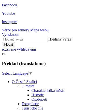
Facebook
Youtube
Instagram
Verze pro seniory
Mapa webu
Vytisknout
Hledaný výraz
Hledat
rozšířené vyhledávání
cz
Překlad (translations)
Select Language
▼
O České Skalici
O městě
Charakteristika města
Historie
Osobnosti
Fotogalerie
Turistické cíle