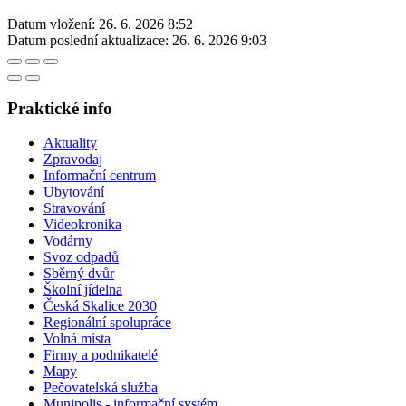
Datum vložení:
26. 6. 2026 8:52
Datum poslední aktualizace:
26. 6. 2026 9:03
Praktické info
Aktuality
Zpravodaj
Informační centrum
Ubytování
Stravování
Videokronika
Vodárny
Svoz odpadů
Sběrný dvůr
Školní jídelna
Česká Skalice 2030
Regionální spolupráce
Volná místa
Firmy a podnikatelé
Mapy
Pečovatelská služba
Munipolis - informační systém