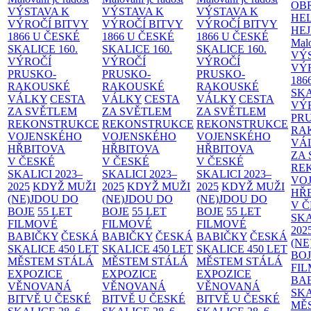
OB
VÝSTAVA K
VÝSTAVA K
VÝSTAVA K
HE
VÝROČÍ BITVY
VÝROČÍ BITVY
VÝROČÍ BITVY
HE
1866 U ČESKÉ
1866 U ČESKÉ
1866 U ČESKÉ
Malo
SKALICE
160.
SKALICE
160.
SKALICE
160.
VÝ
VÝROČÍ
VÝROČÍ
VÝROČÍ
VÝ
PRUSKO-
PRUSKO-
PRUSKO-
186
RAKOUSKÉ
RAKOUSKÉ
RAKOUSKÉ
SK
VÁLKY
CESTA
VÁLKY
CESTA
VÁLKY
CESTA
VÝ
ZA SVĚTLEM
ZA SVĚTLEM
ZA SVĚTLEM
PR
REKONSTRUKCE
REKONSTRUKCE
REKONSTRUKCE
RA
VOJENSKÉHO
VOJENSKÉHO
VOJENSKÉHO
VÁ
HŘBITOVA
HŘBITOVA
HŘBITOVA
ZA
V ČESKÉ
V ČESKÉ
V ČESKÉ
RE
SKALICI 2023–
SKALICI 2023–
SKALICI 2023–
VO
2025
KDYŽ MUŽI
2025
KDYŽ MUŽI
2025
KDYŽ MUŽI
HŘ
(NE)JDOU DO
(NE)JDOU DO
(NE)JDOU DO
V 
BOJE
55 LET
BOJE
55 LET
BOJE
55 LET
SKA
FILMOVÉ
FILMOVÉ
FILMOVÉ
202
BABIČKY
ČESKÁ
BABIČKY
ČESKÁ
BABIČKY
ČESKÁ
(NE
SKALICE 450 LET
SKALICE 450 LET
SKALICE 450 LET
BO
MĚSTEM
STÁLÁ
MĚSTEM
STÁLÁ
MĚSTEM
STÁLÁ
FI
EXPOZICE
EXPOZICE
EXPOZICE
BA
VĚNOVANÁ
VĚNOVANÁ
VĚNOVANÁ
SKA
BITVĚ U ČESKÉ
BITVĚ U ČESKÉ
BITVĚ U ČESKÉ
MĚ