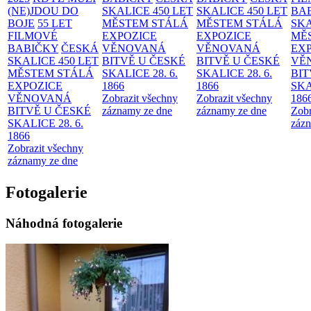
(NE)JDOU DO
SKALICE 450 LET
SKALICE 450 LET
BA
BOJE
55 LET
MĚSTEM
STÁLÁ
MĚSTEM
STÁLÁ
SKA
FILMOVÉ
EXPOZICE
EXPOZICE
MĚ
BABIČKY
ČESKÁ
VĚNOVANÁ
VĚNOVANÁ
EX
SKALICE 450 LET
BITVĚ U ČESKÉ
BITVĚ U ČESKÉ
VĚ
MĚSTEM
STÁLÁ
SKALICE 28. 6.
SKALICE 28. 6.
BIT
EXPOZICE
1866
1866
SKA
VĚNOVANÁ
Zobrazit všechny
Zobrazit všechny
186
BITVĚ U ČESKÉ
záznamy ze dne
záznamy ze dne
Zobr
SKALICE 28. 6.
zázn
1866
Zobrazit všechny
záznamy ze dne
Fotogalerie
Náhodná fotogalerie