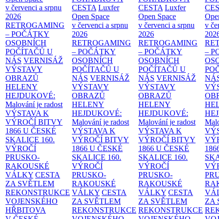
v červenci a srpnu
CESTA
Luxfer
CESTA
Luxfer
CE
2026
Open Space
Open Space
Ope
RETROGAMING
v červenci a srpnu
v červenci a srpnu
v če
– POČÁTKY
2026
2026
202
OSOBNÍCH
RETROGAMING
RETROGAMING
RE
POČÍTAČŮ U
– POČÁTKY
– POČÁTKY
– 
NÁS
VERNISÁŽ
OSOBNÍCH
OSOBNÍCH
OS
VÝSTAVY
POČÍTAČŮ U
POČÍTAČŮ U
PO
OBRAZŮ
NÁS
VERNISÁŽ
NÁS
VERNISÁŽ
NÁ
HELENY
VÝSTAVY
VÝSTAVY
VÝ
HEJDUKOVÉ:
OBRAZŮ
OBRAZŮ
OB
Malování je radost
HELENY
HELENY
HE
VÝSTAVA K
HEJDUKOVÉ:
HEJDUKOVÉ:
HE
VÝROČÍ BITVY
Malování je radost
Malování je radost
Malo
1866 U ČESKÉ
VÝSTAVA K
VÝSTAVA K
VÝ
SKALICE
160.
VÝROČÍ BITVY
VÝROČÍ BITVY
VÝ
VÝROČÍ
1866 U ČESKÉ
1866 U ČESKÉ
186
PRUSKO-
SKALICE
160.
SKALICE
160.
SK
RAKOUSKÉ
VÝROČÍ
VÝROČÍ
VÝ
VÁLKY
CESTA
PRUSKO-
PRUSKO-
PR
ZA SVĚTLEM
RAKOUSKÉ
RAKOUSKÉ
RA
REKONSTRUKCE
VÁLKY
CESTA
VÁLKY
CESTA
VÁ
VOJENSKÉHO
ZA SVĚTLEM
ZA SVĚTLEM
ZA
HŘBITOVA
REKONSTRUKCE
REKONSTRUKCE
RE
V ČESKÉ
VOJENSKÉHO
VOJENSKÉHO
VO