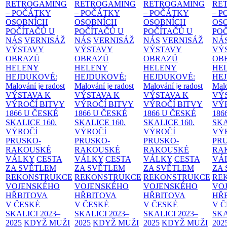
RETROGAMING
RETROGAMING
RETROGAMING
RE
– POČÁTKY
– POČÁTKY
– POČÁTKY
– 
OSOBNÍCH
OSOBNÍCH
OSOBNÍCH
OS
POČÍTAČŮ U
POČÍTAČŮ U
POČÍTAČŮ U
PO
NÁS
VERNISÁŽ
NÁS
VERNISÁŽ
NÁS
VERNISÁŽ
NÁ
VÝSTAVY
VÝSTAVY
VÝSTAVY
VÝ
OBRAZŮ
OBRAZŮ
OBRAZŮ
OB
HELENY
HELENY
HELENY
HE
HEJDUKOVÉ:
HEJDUKOVÉ:
HEJDUKOVÉ:
HE
Malování je radost
Malování je radost
Malování je radost
Malo
VÝSTAVA K
VÝSTAVA K
VÝSTAVA K
VÝ
VÝROČÍ BITVY
VÝROČÍ BITVY
VÝROČÍ BITVY
VÝ
1866 U ČESKÉ
1866 U ČESKÉ
1866 U ČESKÉ
186
SKALICE
160.
SKALICE
160.
SKALICE
160.
SK
VÝROČÍ
VÝROČÍ
VÝROČÍ
VÝ
PRUSKO-
PRUSKO-
PRUSKO-
PR
RAKOUSKÉ
RAKOUSKÉ
RAKOUSKÉ
RA
VÁLKY
CESTA
VÁLKY
CESTA
VÁLKY
CESTA
VÁ
ZA SVĚTLEM
ZA SVĚTLEM
ZA SVĚTLEM
ZA
REKONSTRUKCE
REKONSTRUKCE
REKONSTRUKCE
RE
VOJENSKÉHO
VOJENSKÉHO
VOJENSKÉHO
VO
HŘBITOVA
HŘBITOVA
HŘBITOVA
HŘ
V ČESKÉ
V ČESKÉ
V ČESKÉ
V 
SKALICI 2023–
SKALICI 2023–
SKALICI 2023–
SKA
2025
KDYŽ MUŽI
2025
KDYŽ MUŽI
2025
KDYŽ MUŽI
202