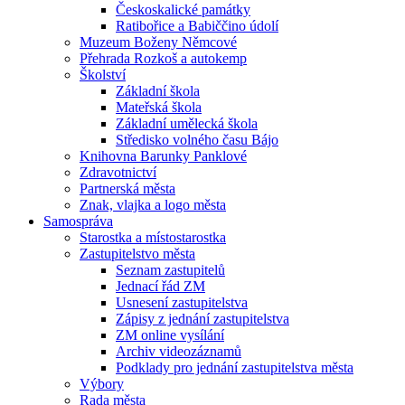
Českoskalické památky
Ratibořice a Babiččino údolí
Muzeum Boženy Němcové
Přehrada Rozkoš a autokemp
Školství
Základní škola
Mateřská škola
Základní umělecká škola
Středisko volného času Bájo
Knihovna Barunky Panklové
Zdravotnictví
Partnerská města
Znak, vlajka a logo města
Samospráva
Starostka a místostarostka
Zastupitelstvo města
Seznam zastupitelů
Jednací řád ZM
Usnesení zastupitelstva
Zápisy z jednání zastupitelstva
ZM online vysílání
Archiv videozáznamů
Podklady pro jednání zastupitelstva města
Výbory
Rada města