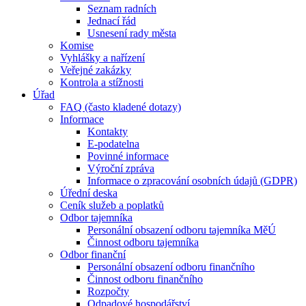
Seznam radních
Jednací řád
Usnesení rady města
Komise
Vyhlášky a nařízení
Veřejné zakázky
Kontrola a stížnosti
Úřad
FAQ (často kladené dotazy)
Informace
Kontakty
E-podatelna
Povinné informace
Výroční zpráva
Informace o zpracování osobních údajů (GDPR)
Úřední deska
Ceník služeb a poplatků
Odbor tajemníka
Personální obsazení odboru tajemníka MěÚ
Činnost odboru tajemníka
Odbor finanční
Personální obsazení odboru finančního
Činnost odboru finančního
Rozpočty
Odpadové hospodářství