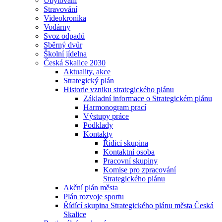
Ubytování
Stravování
Videokronika
Vodárny
Svoz odpadů
Sběrný dvůr
Školní jídelna
Česká Skalice 2030
Aktuality, akce
Strategický plán
Historie vzniku strategického plánu
Základní informace o Strategickém plánu
Harmonogram prací
Výstupy práce
Podklady
Kontakty
Řídicí skupina
Kontaktní osoba
Pracovní skupiny
Komise pro zpracování
Strategického plánu
Akční plán města
Plán rozvoje sportu
Řídící skupina Strategického plánu města Česká
Skalice