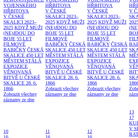
VOJENSKÉHO
HŘBITOVA
HŘBITOVA
HŘ
HŘBITOVA
V ČESKÉ
V ČESKÉ
V 
V ČESKÉ
SKALICI 2023–
SKALICI 2023–
SKA
SKALICI 2023–
2025
KDYŽ MUŽI
2025
KDYŽ MUŽI
202
2025
KDYŽ MUŽI
(NE)JDOU DO
(NE)JDOU DO
(NE
(NE)JDOU DO
BOJE
55 LET
BOJE
55 LET
BO
BOJE
55 LET
FILMOVÉ
FILMOVÉ
FI
FILMOVÉ
BABIČKY
ČESKÁ
BABIČKY
ČESKÁ
BA
BABIČKY
ČESKÁ
SKALICE 450 LET
SKALICE 450 LET
SKA
SKALICE 450 LET
MĚSTEM
STÁLÁ
MĚSTEM
STÁLÁ
MĚ
MĚSTEM
STÁLÁ
EXPOZICE
EXPOZICE
EX
EXPOZICE
VĚNOVANÁ
VĚNOVANÁ
VĚ
VĚNOVANÁ
BITVĚ U ČESKÉ
BITVĚ U ČESKÉ
BIT
BITVĚ U ČESKÉ
SKALICE 28. 6.
SKALICE 28. 6.
SKA
SKALICE 28. 6.
1866
1866
186
1866
Zobrazit všechny
Zobrazit všechny
Zobr
Zobrazit všechny
záznamy ze dne
záznamy ze dne
zázn
záznamy ze dne
13
17
KU
V S
10
11
12
RAT
16
16
16