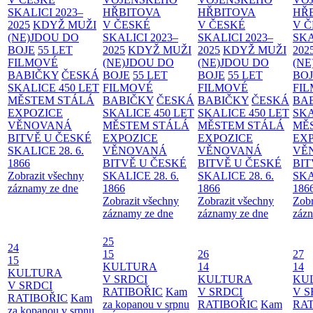
SKALICI 2023–
HŘBITOVA
HŘBITOVA
HŘ
2025
KDYŽ MUŽI
V ČESKÉ
V ČESKÉ
V 
(NE)JDOU DO
SKALICI 2023–
SKALICI 2023–
SKA
BOJE
55 LET
2025
KDYŽ MUŽI
2025
KDYŽ MUŽI
202
FILMOVÉ
(NE)JDOU DO
(NE)JDOU DO
(NE
BABIČKY
ČESKÁ
BOJE
55 LET
BOJE
55 LET
BO
SKALICE 450 LET
FILMOVÉ
FILMOVÉ
FI
MĚSTEM
STÁLÁ
BABIČKY
ČESKÁ
BABIČKY
ČESKÁ
BA
EXPOZICE
SKALICE 450 LET
SKALICE 450 LET
SKA
VĚNOVANÁ
MĚSTEM
STÁLÁ
MĚSTEM
STÁLÁ
MĚ
BITVĚ U ČESKÉ
EXPOZICE
EXPOZICE
EX
SKALICE 28. 6.
VĚNOVANÁ
VĚNOVANÁ
VĚ
1866
BITVĚ U ČESKÉ
BITVĚ U ČESKÉ
BIT
Zobrazit všechny
SKALICE 28. 6.
SKALICE 28. 6.
SKA
záznamy ze dne
1866
1866
186
Zobrazit všechny
Zobrazit všechny
Zobr
záznamy ze dne
záznamy ze dne
zázn
25
24
15
26
27
15
KULTURA
14
14
KULTURA
V SRDCI
KULTURA
KU
V SRDCI
RATIBOŘIC
Kam
V SRDCI
V S
RATIBOŘIC
Kam
za kopanou v srpnu
RATIBOŘIC
Kam
RAT
za kopanou v srpnu