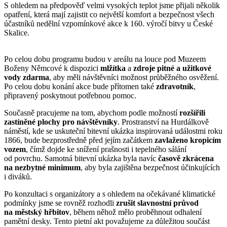
S ohledem na předpověď velmi vysokých teplot jsme přijali několik
opatření, která mají zajistit co největší komfort a bezpečnost všech
účastníků nedělní vzpomínkové akce k 160. výročí bitvy u České
Skalice.
Po celou dobu programu budou v areálu na louce pod Muzeem
Boženy Němcové k dispozici
mlžítka
a
zdroje pitné a užitkové
vody zdarma
, aby měli návštěvníci možnost průběžného osvěžení.
Po celou dobu konání akce bude přítomen také
zdravotník
,
připravený poskytnout potřebnou pomoc.
Současně pracujeme na tom, abychom podle možností
rozšířili
zastíněné plochy pro návštěvníky
. Prostranství na Hurdálkově
náměstí, kde se uskuteční bitevní ukázka inspirovaná událostmi roku
1866, bude bezprostředně před jejím začátkem
zavlaženo kropicím
vozem
, čímž dojde ke snížení prašnosti i tepelného sálání
od povrchu. Samotná bitevní ukázka byla navíc
časově zkrácena
na nezbytné minimum
, aby byla zajištěna bezpečnost účinkujících
i diváků.
Po konzultaci s organizátory a s ohledem na očekávané klimatické
podmínky jsme se rovněž rozhodli
zrušit slavnostní průvod
na městský hřbitov
, během něhož mělo proběhnout odhalení
pamětní desky. Tento pietní akt považujeme za důležitou součást