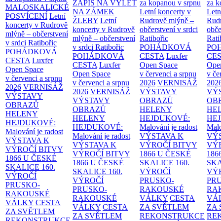
ZÁPIS NA VÝLET
za kopanou v srpnu
za k
MALOSKALICKÉ
NA ZÁMEK
Letní koncerty v
Letn
POSVÍCENÍ
Letní
ŽLEBY
Letní
Rudrově mlýně –
Rud
koncerty v Rudrově
koncerty v Rudrově
občerstvení v srdci
obče
mlýně – občerstvení
mlýně – občerstvení
Ratibořic
Rati
v srdci Ratibořic
v srdci Ratibořic
POHÁDKOVÁ
PO
POHÁDKOVÁ
POHÁDKOVÁ
CESTA
Luxfer
CE
CESTA
Luxfer
CESTA
Luxfer
Open Space
Ope
Open Space
Open Space
v červenci a srpnu
v če
v červenci a srpnu
v červenci a srpnu
2026
VERNISÁŽ
202
2026
VERNISÁŽ
2026
VERNISÁŽ
VÝSTAVY
VÝ
VÝSTAVY
VÝSTAVY
OBRAZŮ
OB
OBRAZŮ
OBRAZŮ
HELENY
HE
HELENY
HELENY
HEJDUKOVÉ:
HE
HEJDUKOVÉ:
HEJDUKOVÉ:
Malování je radost
Malo
Malování je radost
Malování je radost
VÝSTAVA K
VÝ
VÝSTAVA K
VÝSTAVA K
VÝROČÍ BITVY
VÝ
VÝROČÍ BITVY
VÝROČÍ BITVY
1866 U ČESKÉ
186
1866 U ČESKÉ
1866 U ČESKÉ
SKALICE
160.
SK
SKALICE
160.
SKALICE
160.
VÝROČÍ
VÝ
VÝROČÍ
VÝROČÍ
PRUSKO-
PR
PRUSKO-
PRUSKO-
RAKOUSKÉ
RA
RAKOUSKÉ
RAKOUSKÉ
VÁLKY
CESTA
VÁ
VÁLKY
CESTA
VÁLKY
CESTA
ZA SVĚTLEM
ZA
ZA SVĚTLEM
ZA SVĚTLEM
REKONSTRUKCE
RE
REKONSTRUKCE