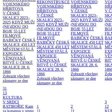
REKONSTRUKCE
VOJENSKÉHO
VO
VOJENSKÉHO
VOJENSKÉHO
HŘBITOVA
HŘ
HŘBITOVA
HŘBITOVA
V ČESKÉ
V 
V ČESKÉ
V ČESKÉ
SKALICI 2023–
SKA
SKALICI 2023–
SKALICI 2023–
2025
KDYŽ MUŽI
202
2025
KDYŽ MUŽI
2025
KDYŽ MUŽI
(NE)JDOU DO
(NE
(NE)JDOU DO
(NE)JDOU DO
BOJE
55 LET
BO
BOJE
55 LET
BOJE
55 LET
FILMOVÉ
FI
FILMOVÉ
FILMOVÉ
BABIČKY
ČESKÁ
BA
BABIČKY
ČESKÁ
BABIČKY
ČESKÁ
SKALICE 450 LET
SKA
SKALICE 450 LET
SKALICE 450 LET
MĚSTEM
STÁLÁ
MĚ
MĚSTEM
STÁLÁ
MĚSTEM
STÁLÁ
EXPOZICE
EX
EXPOZICE
EXPOZICE
VĚNOVANÁ
VĚ
VĚNOVANÁ
VĚNOVANÁ
BITVĚ U ČESKÉ
BIT
BITVĚ U ČESKÉ
BITVĚ U ČESKÉ
SKALICE 28. 6.
SKA
SKALICE 28. 6.
SKALICE 28. 6.
1866
186
1866
1866
Zobrazit všechny
Zobr
Zobrazit všechny
Zobrazit všechny
záznamy ze dne
zázn
záznamy ze dne
záznamy ze dne
31
13
KULTURA
V SRDCI
3
RATIBOŘIC
Kam
1
2
12
za kopanou v srpnu
11
11
KU