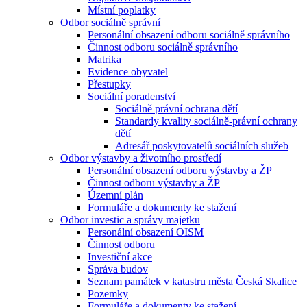
Místní poplatky
Odbor sociálně správní
Personální obsazení odboru sociálně správního
Činnost odboru sociálně správního
Matrika
Evidence obyvatel
Přestupky
Sociální poradenství
Sociálně právní ochrana dětí
Standardy kvality sociálně-právní ochrany
dětí
Adresář poskytovatelů sociálních služeb
Odbor výstavby a životního prostředí
Personální obsazení odboru výstavby a ŽP
Činnost odboru výstavby a ŽP
Územní plán
Formuláře a dokumenty ke stažení
Odbor investic a správy majetku
Personální obsazení OISM
Činnost odboru
Investiční akce
Správa budov
Seznam památek v katastru města Česká Skalice
Pozemky
Formuláře a dokumenty ke stažení