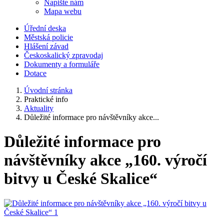
Napište nám
Mapa webu
Úřední deska
Městská policie
Hlášení závad
Českoskalický zpravodaj
Dokumenty a formuláře
Dotace
Úvodní stránka
Praktické info
Aktuality
Důležité informace pro návštěvníky akce...
Důležité informace pro
návštěvníky akce „160. výročí
bitvy u České Skalice“