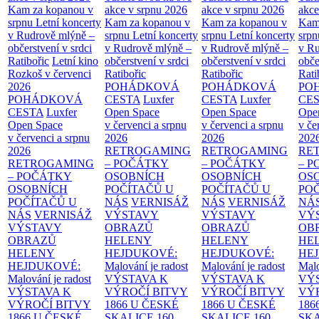
Kam za kopanou v
akce v srpnu 2026
akce v srpnu 2026
akce
srpnu
Letní koncerty
Kam za kopanou v
Kam za kopanou v
Kam
v Rudrově mlýně –
srpnu
Letní koncerty
srpnu
Letní koncerty
srp
občerstvení v srdci
v Rudrově mlýně –
v Rudrově mlýně –
v Ru
Ratibořic
Letní kino
občerstvení v srdci
občerstvení v srdci
obče
Rozkoš v červenci
Ratibořic
Ratibořic
Rati
2026
POHÁDKOVÁ
POHÁDKOVÁ
PO
POHÁDKOVÁ
CESTA
Luxfer
CESTA
Luxfer
CE
CESTA
Luxfer
Open Space
Open Space
Ope
Open Space
v červenci a srpnu
v červenci a srpnu
v če
v červenci a srpnu
2026
2026
202
2026
RETROGAMING
RETROGAMING
RE
RETROGAMING
– POČÁTKY
– POČÁTKY
– 
– POČÁTKY
OSOBNÍCH
OSOBNÍCH
OS
OSOBNÍCH
POČÍTAČŮ U
POČÍTAČŮ U
PO
POČÍTAČŮ U
NÁS
VERNISÁŽ
NÁS
VERNISÁŽ
NÁ
NÁS
VERNISÁŽ
VÝSTAVY
VÝSTAVY
VÝ
VÝSTAVY
OBRAZŮ
OBRAZŮ
OB
OBRAZŮ
HELENY
HELENY
HE
HELENY
HEJDUKOVÉ:
HEJDUKOVÉ:
HE
HEJDUKOVÉ:
Malování je radost
Malování je radost
Malo
Malování je radost
VÝSTAVA K
VÝSTAVA K
VÝ
VÝSTAVA K
VÝROČÍ BITVY
VÝROČÍ BITVY
VÝ
VÝROČÍ BITVY
1866 U ČESKÉ
1866 U ČESKÉ
186
1866 U ČESKÉ
SKALICE
160.
SKALICE
160.
SK