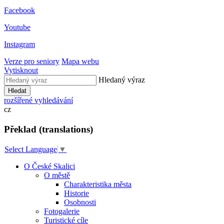
Facebook
Youtube
Instagram
Verze pro seniory
Mapa webu
Vytisknout
Hledaný výraz
Hledat
rozšířené vyhledávání
cz
Překlad (translations)
Select Language
▼
O České Skalici
O městě
Charakteristika města
Historie
Osobnosti
Fotogalerie
Turistické cíle