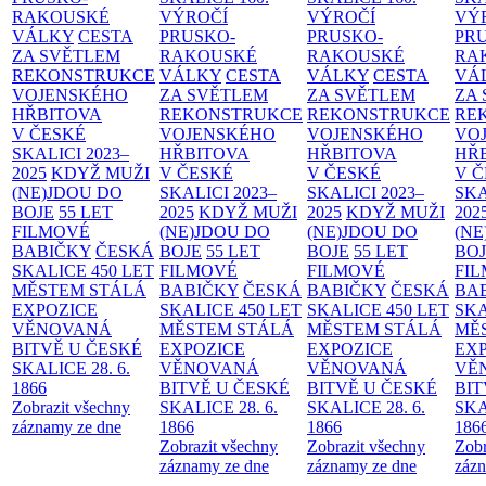
RAKOUSKÉ
VÝROČÍ
VÝROČÍ
VÝ
VÁLKY
CESTA
PRUSKO-
PRUSKO-
PR
ZA SVĚTLEM
RAKOUSKÉ
RAKOUSKÉ
RA
REKONSTRUKCE
VÁLKY
CESTA
VÁLKY
CESTA
VÁ
VOJENSKÉHO
ZA SVĚTLEM
ZA SVĚTLEM
ZA
HŘBITOVA
REKONSTRUKCE
REKONSTRUKCE
RE
V ČESKÉ
VOJENSKÉHO
VOJENSKÉHO
VO
SKALICI 2023–
HŘBITOVA
HŘBITOVA
HŘ
2025
KDYŽ MUŽI
V ČESKÉ
V ČESKÉ
V 
(NE)JDOU DO
SKALICI 2023–
SKALICI 2023–
SKA
BOJE
55 LET
2025
KDYŽ MUŽI
2025
KDYŽ MUŽI
202
FILMOVÉ
(NE)JDOU DO
(NE)JDOU DO
(NE
BABIČKY
ČESKÁ
BOJE
55 LET
BOJE
55 LET
BO
SKALICE 450 LET
FILMOVÉ
FILMOVÉ
FI
MĚSTEM
STÁLÁ
BABIČKY
ČESKÁ
BABIČKY
ČESKÁ
BA
EXPOZICE
SKALICE 450 LET
SKALICE 450 LET
SKA
VĚNOVANÁ
MĚSTEM
STÁLÁ
MĚSTEM
STÁLÁ
MĚ
BITVĚ U ČESKÉ
EXPOZICE
EXPOZICE
EX
SKALICE 28. 6.
VĚNOVANÁ
VĚNOVANÁ
VĚ
1866
BITVĚ U ČESKÉ
BITVĚ U ČESKÉ
BIT
Zobrazit všechny
SKALICE 28. 6.
SKALICE 28. 6.
SKA
záznamy ze dne
1866
1866
186
Zobrazit všechny
Zobrazit všechny
Zobr
záznamy ze dne
záznamy ze dne
zázn