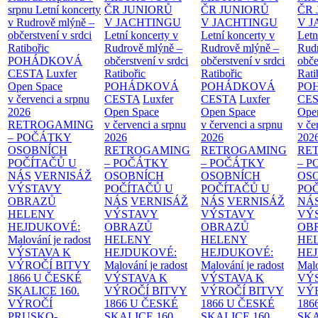
srpnu
Letní koncerty
ČR JUNIORŮ
ČR JUNIORŮ
ČR 
v Rudrově mlýně –
V JACHTINGU
V JACHTINGU
V 
občerstvení v srdci
Letní koncerty v
Letní koncerty v
Letn
Ratibořic
Rudrově mlýně –
Rudrově mlýně –
Rud
POHÁDKOVÁ
občerstvení v srdci
občerstvení v srdci
obče
CESTA
Luxfer
Ratibořic
Ratibořic
Rati
Open Space
POHÁDKOVÁ
POHÁDKOVÁ
PO
v červenci a srpnu
CESTA
Luxfer
CESTA
Luxfer
CE
2026
Open Space
Open Space
Ope
RETROGAMING
v červenci a srpnu
v červenci a srpnu
v če
– POČÁTKY
2026
2026
202
OSOBNÍCH
RETROGAMING
RETROGAMING
RE
POČÍTAČŮ U
– POČÁTKY
– POČÁTKY
– 
NÁS
VERNISÁŽ
OSOBNÍCH
OSOBNÍCH
OS
VÝSTAVY
POČÍTAČŮ U
POČÍTAČŮ U
PO
OBRAZŮ
NÁS
VERNISÁŽ
NÁS
VERNISÁŽ
NÁ
HELENY
VÝSTAVY
VÝSTAVY
VÝ
HEJDUKOVÉ:
OBRAZŮ
OBRAZŮ
OB
Malování je radost
HELENY
HELENY
HE
VÝSTAVA K
HEJDUKOVÉ:
HEJDUKOVÉ:
HE
VÝROČÍ BITVY
Malování je radost
Malování je radost
Malo
1866 U ČESKÉ
VÝSTAVA K
VÝSTAVA K
VÝ
SKALICE
160.
VÝROČÍ BITVY
VÝROČÍ BITVY
VÝ
VÝROČÍ
1866 U ČESKÉ
1866 U ČESKÉ
186
PRUSKO-
SKALICE
160.
SKALICE
160.
SK