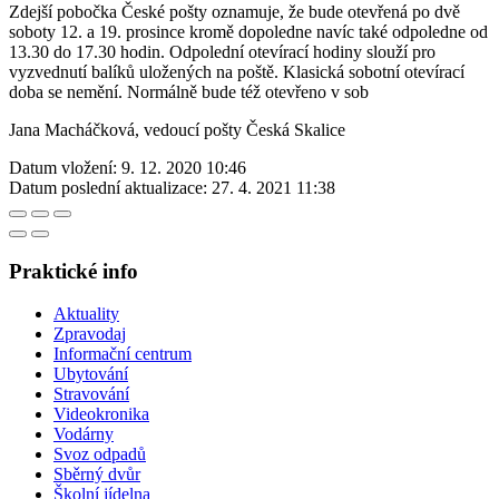
Zdejší pobočka České pošty oznamuje, že bude otevřená po dvě
soboty 12. a 19. prosince kromě dopoledne navíc také odpoledne od
13.30 do 17.30 hodin. Odpolední otevírací hodiny slouží pro
vyzvednutí balíků uložených na poště. Klasická sobotní otevírací
doba se nemění. Normálně bude též otevřeno v sob
Jana Macháčková, vedoucí pošty Česká Skalice
Datum vložení:
9. 12. 2020 10:46
Datum poslední aktualizace:
27. 4. 2021 11:38
Praktické info
Aktuality
Zpravodaj
Informační centrum
Ubytování
Stravování
Videokronika
Vodárny
Svoz odpadů
Sběrný dvůr
Školní jídelna