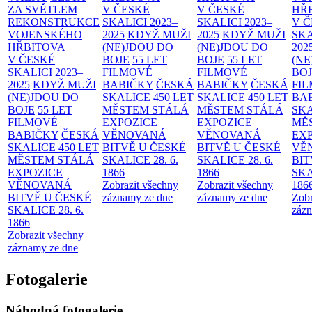
ZA SVĚTLEM
V ČESKÉ
V ČESKÉ
HŘ
REKONSTRUKCE
SKALICI 2023–
SKALICI 2023–
V 
VOJENSKÉHO
2025
KDYŽ MUŽI
2025
KDYŽ MUŽI
SKA
HŘBITOVA
(NE)JDOU DO
(NE)JDOU DO
202
V ČESKÉ
BOJE
55 LET
BOJE
55 LET
(NE
SKALICI 2023–
FILMOVÉ
FILMOVÉ
BO
2025
KDYŽ MUŽI
BABIČKY
ČESKÁ
BABIČKY
ČESKÁ
FI
(NE)JDOU DO
SKALICE 450 LET
SKALICE 450 LET
BA
BOJE
55 LET
MĚSTEM
STÁLÁ
MĚSTEM
STÁLÁ
SKA
FILMOVÉ
EXPOZICE
EXPOZICE
MĚ
BABIČKY
ČESKÁ
VĚNOVANÁ
VĚNOVANÁ
EX
SKALICE 450 LET
BITVĚ U ČESKÉ
BITVĚ U ČESKÉ
VĚ
MĚSTEM
STÁLÁ
SKALICE 28. 6.
SKALICE 28. 6.
BIT
EXPOZICE
1866
1866
SKA
VĚNOVANÁ
Zobrazit všechny
Zobrazit všechny
186
BITVĚ U ČESKÉ
záznamy ze dne
záznamy ze dne
Zobr
SKALICE 28. 6.
zázn
1866
Zobrazit všechny
záznamy ze dne
Fotogalerie
Náhodná fotogalerie