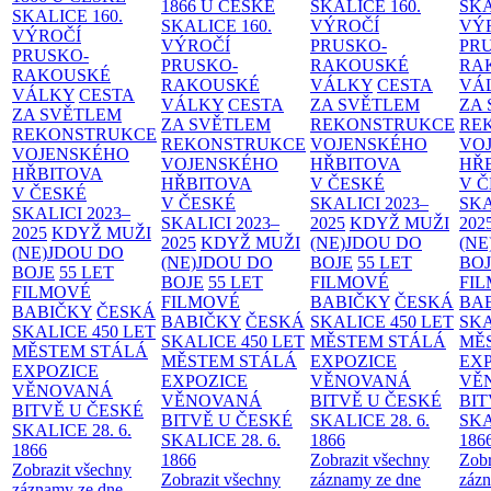
1866 U ČESKÉ
SKALICE
160.
SK
SKALICE
160.
SKALICE
160.
VÝROČÍ
VÝ
VÝROČÍ
VÝROČÍ
PRUSKO-
PR
PRUSKO-
PRUSKO-
RAKOUSKÉ
RA
RAKOUSKÉ
RAKOUSKÉ
VÁLKY
CESTA
VÁ
VÁLKY
CESTA
VÁLKY
CESTA
ZA SVĚTLEM
ZA
ZA SVĚTLEM
ZA SVĚTLEM
REKONSTRUKCE
RE
REKONSTRUKCE
REKONSTRUKCE
VOJENSKÉHO
VO
VOJENSKÉHO
VOJENSKÉHO
HŘBITOVA
HŘ
HŘBITOVA
HŘBITOVA
V ČESKÉ
V 
V ČESKÉ
V ČESKÉ
SKALICI 2023–
SKA
SKALICI 2023–
SKALICI 2023–
2025
KDYŽ MUŽI
202
2025
KDYŽ MUŽI
2025
KDYŽ MUŽI
(NE)JDOU DO
(NE
(NE)JDOU DO
(NE)JDOU DO
BOJE
55 LET
BO
BOJE
55 LET
BOJE
55 LET
FILMOVÉ
FI
FILMOVÉ
FILMOVÉ
BABIČKY
ČESKÁ
BA
BABIČKY
ČESKÁ
BABIČKY
ČESKÁ
SKALICE 450 LET
SKA
SKALICE 450 LET
SKALICE 450 LET
MĚSTEM
STÁLÁ
MĚ
MĚSTEM
STÁLÁ
MĚSTEM
STÁLÁ
EXPOZICE
EX
EXPOZICE
EXPOZICE
VĚNOVANÁ
VĚ
VĚNOVANÁ
VĚNOVANÁ
BITVĚ U ČESKÉ
BIT
BITVĚ U ČESKÉ
BITVĚ U ČESKÉ
SKALICE 28. 6.
SKA
SKALICE 28. 6.
SKALICE 28. 6.
1866
186
1866
1866
Zobrazit všechny
Zobr
Zobrazit všechny
Zobrazit všechny
záznamy ze dne
zázn
záznamy ze dne