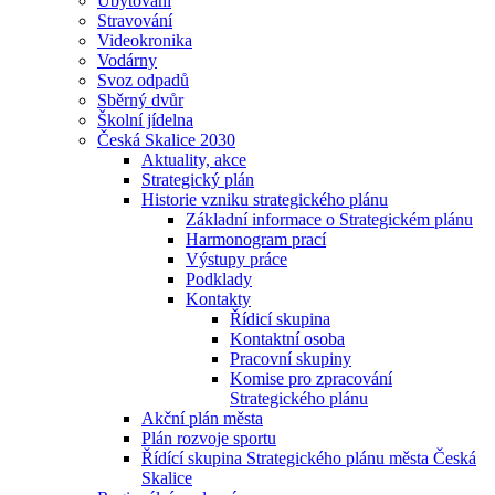
Ubytování
Stravování
Videokronika
Vodárny
Svoz odpadů
Sběrný dvůr
Školní jídelna
Česká Skalice 2030
Aktuality, akce
Strategický plán
Historie vzniku strategického plánu
Základní informace o Strategickém plánu
Harmonogram prací
Výstupy práce
Podklady
Kontakty
Řídicí skupina
Kontaktní osoba
Pracovní skupiny
Komise pro zpracování
Strategického plánu
Akční plán města
Plán rozvoje sportu
Řídící skupina Strategického plánu města Česká
Skalice