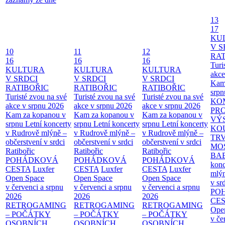
13
17
KU
V S
10
11
12
RAT
16
16
16
Turi
KULTURA
KULTURA
KULTURA
akce
V SRDCI
V SRDCI
V SRDCI
Kam
RATIBOŘIC
RATIBOŘIC
RATIBOŘIC
srpn
Turisté zvou na své
Turisté zvou na své
Turisté zvou na své
KO
akce v srpnu 2026
akce v srpnu 2026
akce v srpnu 2026
PR
Kam za kopanou v
Kam za kopanou v
Kam za kopanou v
VÝ
srpnu
Letní koncerty
srpnu
Letní koncerty
srpnu
Letní koncerty
KO
v Rudrově mlýně –
v Rudrově mlýně –
v Rudrově mlýně –
TR
občerstvení v srdci
občerstvení v srdci
občerstvení v srdci
MO
Ratibořic
Ratibořic
Ratibořic
BA
POHÁDKOVÁ
POHÁDKOVÁ
POHÁDKOVÁ
konc
CESTA
Luxfer
CESTA
Luxfer
CESTA
Luxfer
mlýn
Open Space
Open Space
Open Space
v sr
v červenci a srpnu
v červenci a srpnu
v červenci a srpnu
PO
2026
2026
2026
CE
RETROGAMING
RETROGAMING
RETROGAMING
Ope
– POČÁTKY
– POČÁTKY
– POČÁTKY
v če
OSOBNÍCH
OSOBNÍCH
OSOBNÍCH