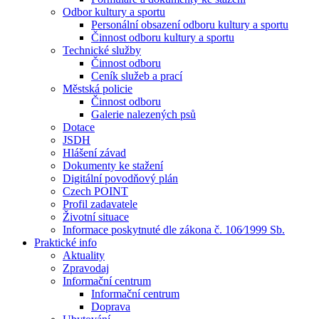
Odbor kultury a sportu
Personální obsazení odboru kultury a sportu
Činnost odboru kultury a sportu
Technické služby
Činnost odboru
Ceník služeb a prací
Městská policie
Činnost odboru
Galerie nalezených psů
Dotace
JSDH
Hlášení závad
Dokumenty ke stažení
Digitální povodňový plán
Czech POINT
Profil zadavatele
Životní situace
Informace poskytnuté dle zákona č. 106⁄1999 Sb.
Praktické info
Aktuality
Zpravodaj
Informační centrum
Informační centrum
Doprava