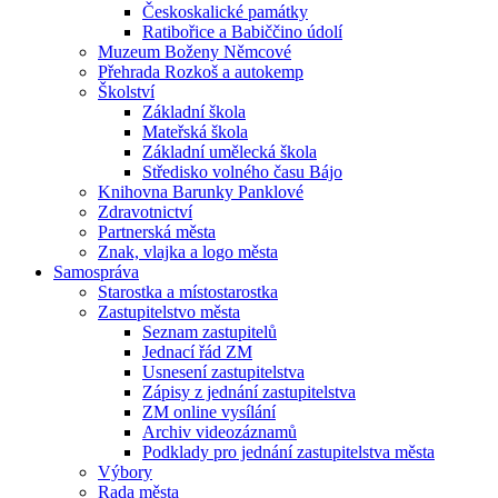
Českoskalické památky
Ratibořice a Babiččino údolí
Muzeum Boženy Němcové
Přehrada Rozkoš a autokemp
Školství
Základní škola
Mateřská škola
Základní umělecká škola
Středisko volného času Bájo
Knihovna Barunky Panklové
Zdravotnictví
Partnerská města
Znak, vlajka a logo města
Samospráva
Starostka a místostarostka
Zastupitelstvo města
Seznam zastupitelů
Jednací řád ZM
Usnesení zastupitelstva
Zápisy z jednání zastupitelstva
ZM online vysílání
Archiv videozáznamů
Podklady pro jednání zastupitelstva města
Výbory
Rada města