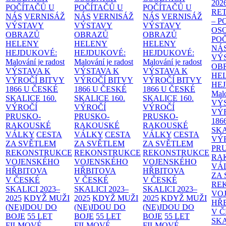
202
POČÍTAČŮ U
POČÍTAČŮ U
POČÍTAČŮ U
RE
NÁS
VERNISÁŽ
NÁS
VERNISÁŽ
NÁS
VERNISÁŽ
– 
VÝSTAVY
VÝSTAVY
VÝSTAVY
OS
OBRAZŮ
OBRAZŮ
OBRAZŮ
PO
HELENY
HELENY
HELENY
NÁ
HEJDUKOVÉ:
HEJDUKOVÉ:
HEJDUKOVÉ:
VÝ
Malování je radost
Malování je radost
Malování je radost
OB
VÝSTAVA K
VÝSTAVA K
VÝSTAVA K
HE
VÝROČÍ BITVY
VÝROČÍ BITVY
VÝROČÍ BITVY
HE
1866 U ČESKÉ
1866 U ČESKÉ
1866 U ČESKÉ
Malo
SKALICE
160.
SKALICE
160.
SKALICE
160.
VÝ
VÝROČÍ
VÝROČÍ
VÝROČÍ
VÝ
PRUSKO-
PRUSKO-
PRUSKO-
186
RAKOUSKÉ
RAKOUSKÉ
RAKOUSKÉ
SK
VÁLKY
CESTA
VÁLKY
CESTA
VÁLKY
CESTA
VÝ
ZA SVĚTLEM
ZA SVĚTLEM
ZA SVĚTLEM
PR
REKONSTRUKCE
REKONSTRUKCE
REKONSTRUKCE
RA
VOJENSKÉHO
VOJENSKÉHO
VOJENSKÉHO
VÁ
HŘBITOVA
HŘBITOVA
HŘBITOVA
ZA
V ČESKÉ
V ČESKÉ
V ČESKÉ
RE
SKALICI 2023–
SKALICI 2023–
SKALICI 2023–
VO
2025
KDYŽ MUŽI
2025
KDYŽ MUŽI
2025
KDYŽ MUŽI
HŘ
(NE)JDOU DO
(NE)JDOU DO
(NE)JDOU DO
V 
BOJE
55 LET
BOJE
55 LET
BOJE
55 LET
SKA
FILMOVÉ
FILMOVÉ
FILMOVÉ