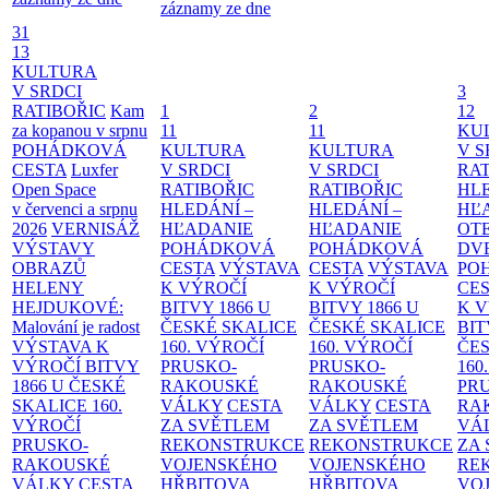
záznamy ze dne
31
13
KULTURA
V SRDCI
3
RATIBOŘIC
Kam
1
2
12
za kopanou v srpnu
11
11
KU
POHÁDKOVÁ
KULTURA
KULTURA
V S
CESTA
Luxfer
V SRDCI
V SRDCI
RAT
Open Space
RATIBOŘIC
RATIBOŘIC
HLE
v červenci a srpnu
HLEDÁNÍ –
HLEDÁNÍ –
HĽ
2026
VERNISÁŽ
HĽADANIE
HĽADANIE
OT
VÝSTAVY
POHÁDKOVÁ
POHÁDKOVÁ
DV
OBRAZŮ
CESTA
VÝSTAVA
CESTA
VÝSTAVA
PO
HELENY
K VÝROČÍ
K VÝROČÍ
CE
HEJDUKOVÉ:
BITVY 1866 U
BITVY 1866 U
K 
Malování je radost
ČESKÉ SKALICE
ČESKÉ SKALICE
BIT
VÝSTAVA K
160. VÝROČÍ
160. VÝROČÍ
ČES
VÝROČÍ BITVY
PRUSKO-
PRUSKO-
160
1866 U ČESKÉ
RAKOUSKÉ
RAKOUSKÉ
PR
SKALICE
160.
VÁLKY
CESTA
VÁLKY
CESTA
RA
VÝROČÍ
ZA SVĚTLEM
ZA SVĚTLEM
VÁ
PRUSKO-
REKONSTRUKCE
REKONSTRUKCE
ZA
RAKOUSKÉ
VOJENSKÉHO
VOJENSKÉHO
RE
VÁLKY
CESTA
HŘBITOVA
HŘBITOVA
VO