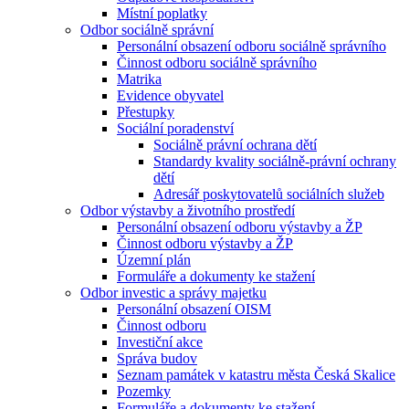
Místní poplatky
Odbor sociálně správní
Personální obsazení odboru sociálně správního
Činnost odboru sociálně správního
Matrika
Evidence obyvatel
Přestupky
Sociální poradenství
Sociálně právní ochrana dětí
Standardy kvality sociálně-právní ochrany
dětí
Adresář poskytovatelů sociálních služeb
Odbor výstavby a životního prostředí
Personální obsazení odboru výstavby a ŽP
Činnost odboru výstavby a ŽP
Územní plán
Formuláře a dokumenty ke stažení
Odbor investic a správy majetku
Personální obsazení OISM
Činnost odboru
Investiční akce
Správa budov
Seznam památek v katastru města Česká Skalice
Pozemky
Formuláře a dokumenty ke stažení