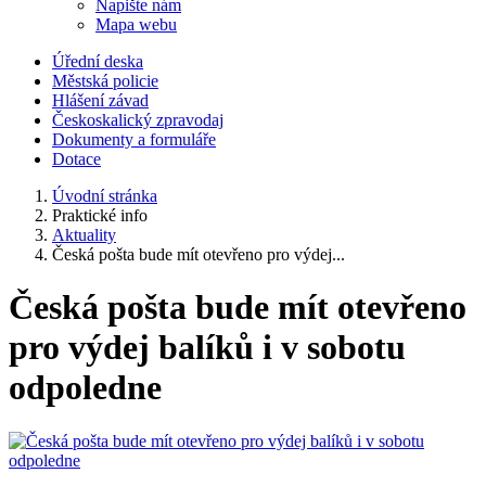
Napište nám
Mapa webu
Úřední deska
Městská policie
Hlášení závad
Českoskalický zpravodaj
Dokumenty a formuláře
Dotace
Úvodní stránka
Praktické info
Aktuality
Česká pošta bude mít otevřeno pro výdej...
Česká pošta bude mít otevřeno
pro výdej balíků i v sobotu
odpoledne