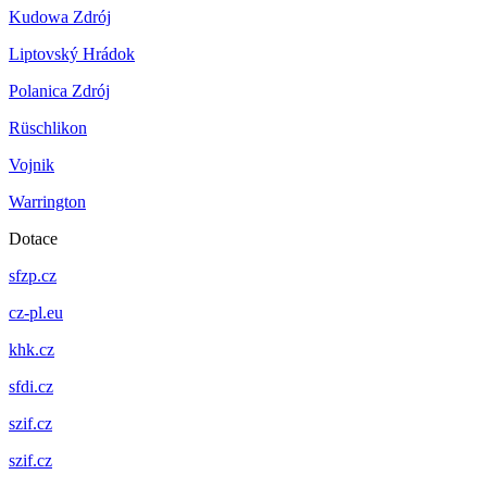
Kudowa Zdrój
Liptovský Hrádok
Polanica Zdrój
Rüschlikon
Vojnik
Warrington
Dotace
sfzp.cz
cz-pl.eu
khk.cz
sfdi.cz
szif.cz
szif.cz