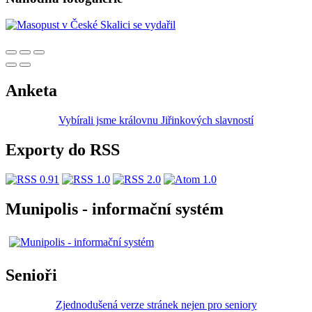
Anketa
Vybírali jsme královnu Jiřinkových slavností
Exporty do RSS
Munipolis - informační systém
Senioři
Zjednodušená verze stránek nejen pro seniory