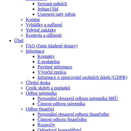
Seznam radních
Jednací řád
Usnesení rady města
Komise
Vyhlášky a nařízení
Veřejné zakázky
Kontrola a stížnosti
Úřad
FAQ (často kladené dotazy)
Informace
Kontakty
E-podatelna
Povinné informace
Výroční zpráva
Informace o zpracování osobních údajů (GDPR)
Úřední deska
Ceník služeb a poplatků
Odbor tajemníka
Personální obsazení odboru tajemníka MěÚ
Činnost odboru tajemníka
Odbor finanční
Personální obsazení odboru finančního
Činnost odboru finančního
Rozpočty
Odpadové hospodářství