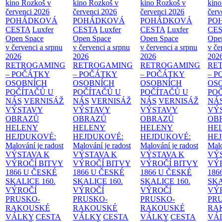
kino Rozkoš v
kino Rozkoš v
kino Rozkoš v
kino
červenci 2026
červenci 2026
červenci 2026
červ
POHÁDKOVÁ
POHÁDKOVÁ
POHÁDKOVÁ
PO
CESTA
Luxfer
CESTA
Luxfer
CESTA
Luxfer
CE
Open Space
Open Space
Open Space
Ope
v červenci a srpnu
v červenci a srpnu
v červenci a srpnu
v če
2026
2026
2026
202
RETROGAMING
RETROGAMING
RETROGAMING
RE
– POČÁTKY
– POČÁTKY
– POČÁTKY
– 
OSOBNÍCH
OSOBNÍCH
OSOBNÍCH
OS
POČÍTAČŮ U
POČÍTAČŮ U
POČÍTAČŮ U
PO
NÁS
VERNISÁŽ
NÁS
VERNISÁŽ
NÁS
VERNISÁŽ
NÁ
VÝSTAVY
VÝSTAVY
VÝSTAVY
VÝ
OBRAZŮ
OBRAZŮ
OBRAZŮ
OB
HELENY
HELENY
HELENY
HE
HEJDUKOVÉ:
HEJDUKOVÉ:
HEJDUKOVÉ:
HE
Malování je radost
Malování je radost
Malování je radost
Malo
VÝSTAVA K
VÝSTAVA K
VÝSTAVA K
VÝ
VÝROČÍ BITVY
VÝROČÍ BITVY
VÝROČÍ BITVY
VÝ
1866 U ČESKÉ
1866 U ČESKÉ
1866 U ČESKÉ
186
SKALICE
160.
SKALICE
160.
SKALICE
160.
SK
VÝROČÍ
VÝROČÍ
VÝROČÍ
VÝ
PRUSKO-
PRUSKO-
PRUSKO-
PR
RAKOUSKÉ
RAKOUSKÉ
RAKOUSKÉ
RA
VÁLKY
CESTA
VÁLKY
CESTA
VÁLKY
CESTA
VÁ