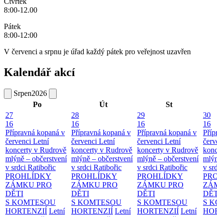
Čtvrtek
8:00-12.00
Pátek
8:00-12:00
V červenci a srpnu je úřad každý pátek pro veřejnost uzavřen
Kalendář akcí
Srpen
2026
Po
Út
St
27
28
29
30
16
16
16
16
Přípravná kopaná v
Přípravná kopaná v
Přípravná kopaná v
Příp
červenci
Letní
červenci
Letní
červenci
Letní
červ
koncerty v Rudrově
koncerty v Rudrově
koncerty v Rudrově
konc
mlýně – občerstvení
mlýně – občerstvení
mlýně – občerstvení
mlýn
v srdci Ratibořic
v srdci Ratibořic
v srdci Ratibořic
v sr
PROHLÍDKY
PROHLÍDKY
PROHLÍDKY
PR
ZÁMKU PRO
ZÁMKU PRO
ZÁMKU PRO
ZÁ
DĚTI
DĚTI
DĚTI
DĚT
S KOMTESOU
S KOMTESOU
S KOMTESOU
S 
HORTENZIÍ
Letní
HORTENZIÍ
Letní
HORTENZIÍ
Letní
HOR