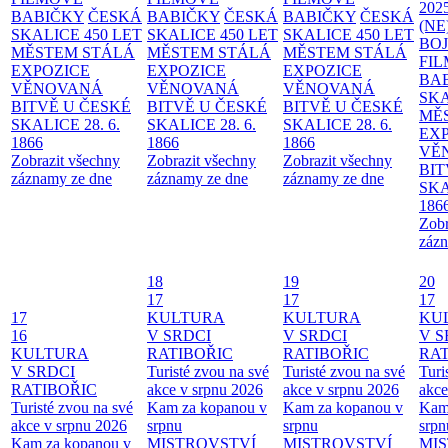
202
BABIČKY
ČESKÁ
BABIČKY
ČESKÁ
BABIČKY
ČESKÁ
(NE
SKALICE 450 LET
SKALICE 450 LET
SKALICE 450 LET
BO
MĚSTEM
STÁLÁ
MĚSTEM
STÁLÁ
MĚSTEM
STÁLÁ
FI
EXPOZICE
EXPOZICE
EXPOZICE
BA
VĚNOVANÁ
VĚNOVANÁ
VĚNOVANÁ
SKA
BITVĚ U ČESKÉ
BITVĚ U ČESKÉ
BITVĚ U ČESKÉ
MĚ
SKALICE 28. 6.
SKALICE 28. 6.
SKALICE 28. 6.
EX
1866
1866
1866
VĚ
Zobrazit všechny
Zobrazit všechny
Zobrazit všechny
BIT
záznamy ze dne
záznamy ze dne
záznamy ze dne
SKA
186
Zobr
zázn
18
19
20
17
17
17
17
KULTURA
KULTURA
KU
16
V SRDCI
V SRDCI
V S
KULTURA
RATIBOŘIC
RATIBOŘIC
RAT
V SRDCI
Turisté zvou na své
Turisté zvou na své
Turi
RATIBOŘIC
akce v srpnu 2026
akce v srpnu 2026
akce
Turisté zvou na své
Kam za kopanou v
Kam za kopanou v
Kam
akce v srpnu 2026
srpnu
srpnu
srpn
Kam za kopanou v
MISTROVSTVÍ
MISTROVSTVÍ
MI