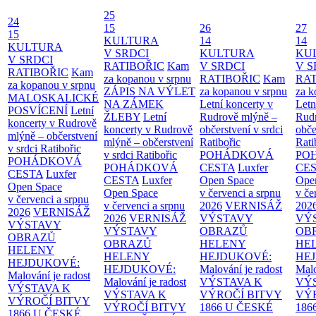
25
24
15
26
27
15
KULTURA
14
14
KULTURA
V SRDCI
KULTURA
KU
V SRDCI
RATIBOŘIC
Kam
V SRDCI
V S
RATIBOŘIC
Kam
za kopanou v srpnu
RATIBOŘIC
Kam
RAT
za kopanou v srpnu
ZÁPIS NA VÝLET
za kopanou v srpnu
za k
MALOSKALICKÉ
NA ZÁMEK
Letní koncerty v
Letn
POSVÍCENÍ
Letní
ŽLEBY
Letní
Rudrově mlýně –
Rud
koncerty v Rudrově
koncerty v Rudrově
občerstvení v srdci
obče
mlýně – občerstvení
mlýně – občerstvení
Ratibořic
Rati
v srdci Ratibořic
v srdci Ratibořic
POHÁDKOVÁ
PO
POHÁDKOVÁ
POHÁDKOVÁ
CESTA
Luxfer
CE
CESTA
Luxfer
CESTA
Luxfer
Open Space
Ope
Open Space
Open Space
v červenci a srpnu
v če
v červenci a srpnu
v červenci a srpnu
2026
VERNISÁŽ
202
2026
VERNISÁŽ
2026
VERNISÁŽ
VÝSTAVY
VÝ
VÝSTAVY
VÝSTAVY
OBRAZŮ
OB
OBRAZŮ
OBRAZŮ
HELENY
HE
HELENY
HELENY
HEJDUKOVÉ:
HE
HEJDUKOVÉ:
HEJDUKOVÉ:
Malování je radost
Malo
Malování je radost
Malování je radost
VÝSTAVA K
VÝ
VÝSTAVA K
VÝSTAVA K
VÝROČÍ BITVY
VÝ
VÝROČÍ BITVY
VÝROČÍ BITVY
1866 U ČESKÉ
186
1866 U ČESKÉ