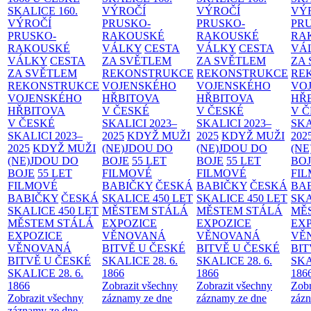
SKALICE
160.
VÝROČÍ
VÝROČÍ
VÝ
VÝROČÍ
PRUSKO-
PRUSKO-
PR
PRUSKO-
RAKOUSKÉ
RAKOUSKÉ
RA
RAKOUSKÉ
VÁLKY
CESTA
VÁLKY
CESTA
VÁ
VÁLKY
CESTA
ZA SVĚTLEM
ZA SVĚTLEM
ZA
ZA SVĚTLEM
REKONSTRUKCE
REKONSTRUKCE
RE
REKONSTRUKCE
VOJENSKÉHO
VOJENSKÉHO
VO
VOJENSKÉHO
HŘBITOVA
HŘBITOVA
HŘ
HŘBITOVA
V ČESKÉ
V ČESKÉ
V 
V ČESKÉ
SKALICI 2023–
SKALICI 2023–
SKA
SKALICI 2023–
2025
KDYŽ MUŽI
2025
KDYŽ MUŽI
202
2025
KDYŽ MUŽI
(NE)JDOU DO
(NE)JDOU DO
(NE
(NE)JDOU DO
BOJE
55 LET
BOJE
55 LET
BO
BOJE
55 LET
FILMOVÉ
FILMOVÉ
FI
FILMOVÉ
BABIČKY
ČESKÁ
BABIČKY
ČESKÁ
BA
BABIČKY
ČESKÁ
SKALICE 450 LET
SKALICE 450 LET
SKA
SKALICE 450 LET
MĚSTEM
STÁLÁ
MĚSTEM
STÁLÁ
MĚ
MĚSTEM
STÁLÁ
EXPOZICE
EXPOZICE
EX
EXPOZICE
VĚNOVANÁ
VĚNOVANÁ
VĚ
VĚNOVANÁ
BITVĚ U ČESKÉ
BITVĚ U ČESKÉ
BIT
BITVĚ U ČESKÉ
SKALICE 28. 6.
SKALICE 28. 6.
SKA
SKALICE 28. 6.
1866
1866
186
1866
Zobrazit všechny
Zobrazit všechny
Zobr
Zobrazit všechny
záznamy ze dne
záznamy ze dne
zázn
záznamy ze dne