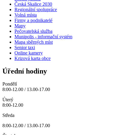
Česká Skalice 2030
Regionální spolupráce
Volná místa
Firmy a podnikatelé
Mapy
Pečovatelská služba
Munipolis - informační systém
Mapa sběrných míst
Senior taxi
Online kamery
Krizová karta obce
Úřední hodiny
Pondělí
8:00-12.00 / 13.00-17.00
Úterý
8:00-12.00
Středa
8:00-12.00 / 13.00-17.00