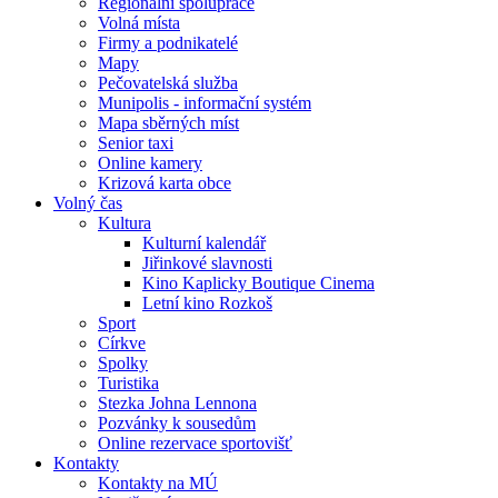
Regionální spolupráce
Volná místa
Firmy a podnikatelé
Mapy
Pečovatelská služba
Munipolis - informační systém
Mapa sběrných míst
Senior taxi
Online kamery
Krizová karta obce
Volný čas
Kultura
Kulturní kalendář
Jiřinkové slavnosti
Kino Kaplicky Boutique Cinema
Letní kino Rozkoš
Sport
Církve
Spolky
Turistika
Stezka Johna Lennona
Pozvánky k sousedům
Online rezervace sportovišť
Kontakty
Kontakty na MÚ