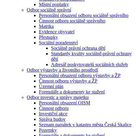
Místní poplatky
Odbor sociálně správní
Personální obsazení odboru sociálně správního
Činnost odboru sociálně správního
Matrika
Evidence obyvatel
Přestupky
Sociální poradenství
Sociálně právní ochrana dětí
Standardy kvality sociálně-právní ochrany
dětí
Adresář poskytovatelů sociálních služeb
Odbor výstavby a životního prostředí
Personální obsazení odboru výstavby a ŽP
Činnost odboru výstavby a ŽP
Územní plán
Formuláře a dokumenty ke stažení
Odbor investic a správy majetku
Personální obsazení OISM
Činnost odboru
Investiční akce
Správa budov
Seznam památek v katastru města Česká Skalice
Pozemky
Formuláře a dokumenty ke stažení