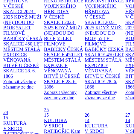
HŘBITOVA
REKONSTRUKCE
REKONSTRUKCE
RE
V ČESKÉ
VOJENSKÉHO
VOJENSKÉHO
VO
SKALICI 2023–
HŘBITOVA
HŘBITOVA
HŘ
2025
KDYŽ MUŽI
V ČESKÉ
V ČESKÉ
V 
(NE)JDOU DO
SKALICI 2023–
SKALICI 2023–
SKA
BOJE
55 LET
2025
KDYŽ MUŽI
2025
KDYŽ MUŽI
202
FILMOVÉ
(NE)JDOU DO
(NE)JDOU DO
(NE
BABIČKY
ČESKÁ
BOJE
55 LET
BOJE
55 LET
BO
SKALICE 450 LET
FILMOVÉ
FILMOVÉ
FI
MĚSTEM
STÁLÁ
BABIČKY
ČESKÁ
BABIČKY
ČESKÁ
BA
EXPOZICE
SKALICE 450 LET
SKALICE 450 LET
SKA
VĚNOVANÁ
MĚSTEM
STÁLÁ
MĚSTEM
STÁLÁ
MĚ
BITVĚ U ČESKÉ
EXPOZICE
EXPOZICE
EX
SKALICE 28. 6.
VĚNOVANÁ
VĚNOVANÁ
VĚ
1866
BITVĚ U ČESKÉ
BITVĚ U ČESKÉ
BIT
Zobrazit všechny
SKALICE 28. 6.
SKALICE 28. 6.
SKA
záznamy ze dne
1866
1866
186
Zobrazit všechny
Zobrazit všechny
Zobr
záznamy ze dne
záznamy ze dne
zázn
25
24
15
26
27
15
KULTURA
14
14
KULTURA
V SRDCI
KULTURA
KU
V SRDCI
RATIBOŘIC
Kam
V SRDCI
V S
RATIBOŘIC
Kam