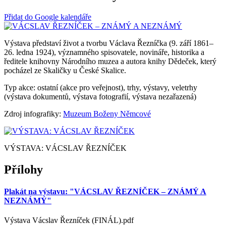
Přidat do Google kalendáře
Výstava představí život a tvorbu Václava Řezníčka (9. září 1861–
26. ledna 1924), významného spisovatele, novináře, historika a
ředitele knihovny Národního muzea a autora knihy Dědeček, který
pocházel ze Skaličky u České Skalice.
Typ akce: ostatní (akce pro veřejnost), trhy, výstavy, veletrhy
(výstava dokumentů, výstava fotografií, výstava nezařazená)
Zdroj infografiky:
Muzeum Boženy Němcové
VÝSTAVA: VÁCSLAV ŘEZNÍČEK
Přílohy
Plakát na výstavu: "VÁCSLAV ŘEZNÍČEK – ZNÁMÝ A
NEZNÁMÝ"
Výstava Vácslav Řezníček (FINÁL).pdf