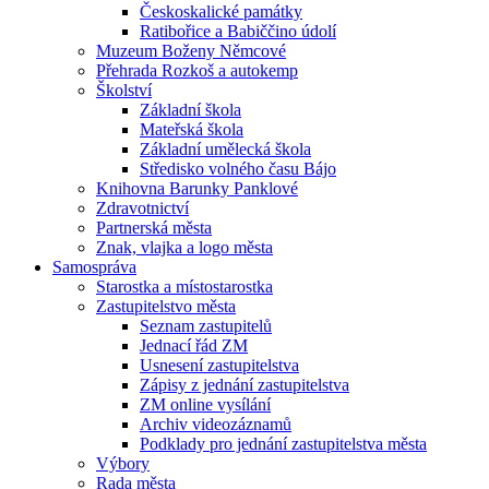
Českoskalické památky
Ratibořice a Babiččino údolí
Muzeum Boženy Němcové
Přehrada Rozkoš a autokemp
Školství
Základní škola
Mateřská škola
Základní umělecká škola
Středisko volného času Bájo
Knihovna Barunky Panklové
Zdravotnictví
Partnerská města
Znak, vlajka a logo města
Samospráva
Starostka a místostarostka
Zastupitelstvo města
Seznam zastupitelů
Jednací řád ZM
Usnesení zastupitelstva
Zápisy z jednání zastupitelstva
ZM online vysílání
Archiv videozáznamů
Podklady pro jednání zastupitelstva města
Výbory
Rada města