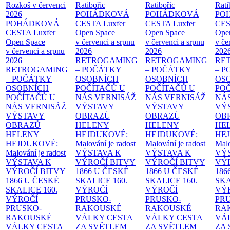
Rozkoš v červenci
Ratibořic
Ratibořic
Rati
2026
POHÁDKOVÁ
POHÁDKOVÁ
PO
POHÁDKOVÁ
CESTA
Luxfer
CESTA
Luxfer
CE
CESTA
Luxfer
Open Space
Open Space
Ope
Open Space
v červenci a srpnu
v červenci a srpnu
v če
v červenci a srpnu
2026
2026
202
2026
RETROGAMING
RETROGAMING
RE
RETROGAMING
– POČÁTKY
– POČÁTKY
– 
– POČÁTKY
OSOBNÍCH
OSOBNÍCH
OS
OSOBNÍCH
POČÍTAČŮ U
POČÍTAČŮ U
PO
POČÍTAČŮ U
NÁS
VERNISÁŽ
NÁS
VERNISÁŽ
NÁ
NÁS
VERNISÁŽ
VÝSTAVY
VÝSTAVY
VÝ
VÝSTAVY
OBRAZŮ
OBRAZŮ
OB
OBRAZŮ
HELENY
HELENY
HE
HELENY
HEJDUKOVÉ:
HEJDUKOVÉ:
HE
HEJDUKOVÉ:
Malování je radost
Malování je radost
Malo
Malování je radost
VÝSTAVA K
VÝSTAVA K
VÝ
VÝSTAVA K
VÝROČÍ BITVY
VÝROČÍ BITVY
VÝ
VÝROČÍ BITVY
1866 U ČESKÉ
1866 U ČESKÉ
186
1866 U ČESKÉ
SKALICE
160.
SKALICE
160.
SK
SKALICE
160.
VÝROČÍ
VÝROČÍ
VÝ
VÝROČÍ
PRUSKO-
PRUSKO-
PR
PRUSKO-
RAKOUSKÉ
RAKOUSKÉ
RA
RAKOUSKÉ
VÁLKY
CESTA
VÁLKY
CESTA
VÁ
VÁLKY
CESTA
ZA SVĚTLEM
ZA SVĚTLEM
ZA