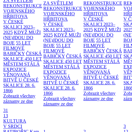
ZA SVĚTLEM
ZA SVĚTLEM
REKONSTRUKCE
RE
REKONSTRUKCE
REKONSTRUKCE
VOJENSKÉHO
VO
VOJENSKÉHO
VOJENSKÉHO
HŘBITOVA
HŘ
HŘBITOVA
HŘBITOVA
V ČESKÉ
V 
V ČESKÉ
V ČESKÉ
SKALICI 2023–
SKA
SKALICI 2023–
SKALICI 2023–
2025
KDYŽ MUŽI
202
2025
KDYŽ MUŽI
2025
KDYŽ MUŽI
(NE)JDOU DO
(NE
(NE)JDOU DO
(NE)JDOU DO
BOJE
55 LET
BO
BOJE
55 LET
BOJE
55 LET
FILMOVÉ
FI
FILMOVÉ
FILMOVÉ
BABIČKY
ČESKÁ
BA
BABIČKY
ČESKÁ
BABIČKY
ČESKÁ
SKALICE 450 LET
SKA
SKALICE 450 LET
SKALICE 450 LET
MĚSTEM
STÁLÁ
MĚ
MĚSTEM
STÁLÁ
MĚSTEM
STÁLÁ
EXPOZICE
EX
EXPOZICE
EXPOZICE
VĚNOVANÁ
VĚ
VĚNOVANÁ
VĚNOVANÁ
BITVĚ U ČESKÉ
BIT
BITVĚ U ČESKÉ
BITVĚ U ČESKÉ
SKALICE 28. 6.
SKA
SKALICE 28. 6.
SKALICE 28. 6.
1866
186
1866
1866
Zobrazit všechny
Zobr
Zobrazit všechny
Zobrazit všechny
záznamy ze dne
zázn
záznamy ze dne
záznamy ze dne
31
13
KULTURA
V SRDCI
3
RATIBOŘIC
Kam
1
2
12