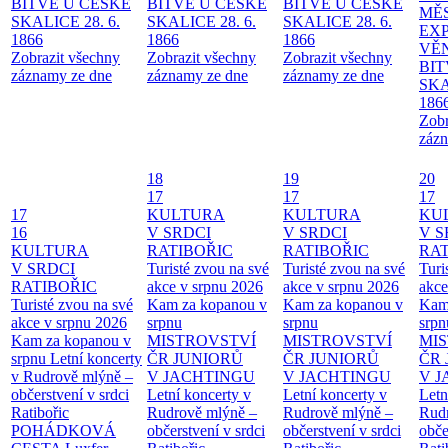
BITVĚ U ČESKÉ
BITVĚ U ČESKÉ
BITVĚ U ČESKÉ
MĚ
SKALICE 28. 6.
SKALICE 28. 6.
SKALICE 28. 6.
EX
1866
1866
1866
VĚ
Zobrazit všechny
Zobrazit všechny
Zobrazit všechny
BIT
záznamy ze dne
záznamy ze dne
záznamy ze dne
SKA
186
Zobr
zázn
18
19
20
17
17
17
17
KULTURA
KULTURA
KU
16
V SRDCI
V SRDCI
V S
KULTURA
RATIBOŘIC
RATIBOŘIC
RAT
V SRDCI
Turisté zvou na své
Turisté zvou na své
Turi
RATIBOŘIC
akce v srpnu 2026
akce v srpnu 2026
akce
Turisté zvou na své
Kam za kopanou v
Kam za kopanou v
Kam
akce v srpnu 2026
srpnu
srpnu
srpn
Kam za kopanou v
MISTROVSTVÍ
MISTROVSTVÍ
MI
srpnu
Letní koncerty
ČR JUNIORŮ
ČR JUNIORŮ
ČR 
v Rudrově mlýně –
V JACHTINGU
V JACHTINGU
V 
občerstvení v srdci
Letní koncerty v
Letní koncerty v
Letn
Ratibořic
Rudrově mlýně –
Rudrově mlýně –
Rud
POHÁDKOVÁ
občerstvení v srdci
občerstvení v srdci
obče