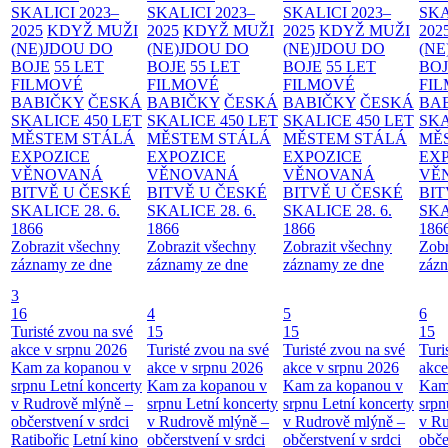
SKALICI 2023–
SKALICI 2023–
SKALICI 2023–
SKA
2025
KDYŽ MUŽI
2025
KDYŽ MUŽI
2025
KDYŽ MUŽI
202
(NE)JDOU DO
(NE)JDOU DO
(NE)JDOU DO
(NE
BOJE
55 LET
BOJE
55 LET
BOJE
55 LET
BO
FILMOVÉ
FILMOVÉ
FILMOVÉ
FI
BABIČKY
ČESKÁ
BABIČKY
ČESKÁ
BABIČKY
ČESKÁ
BA
SKALICE 450 LET
SKALICE 450 LET
SKALICE 450 LET
SKA
MĚSTEM
STÁLÁ
MĚSTEM
STÁLÁ
MĚSTEM
STÁLÁ
MĚ
EXPOZICE
EXPOZICE
EXPOZICE
EX
VĚNOVANÁ
VĚNOVANÁ
VĚNOVANÁ
VĚ
BITVĚ U ČESKÉ
BITVĚ U ČESKÉ
BITVĚ U ČESKÉ
BIT
SKALICE 28. 6.
SKALICE 28. 6.
SKALICE 28. 6.
SKA
1866
1866
1866
186
Zobrazit všechny
Zobrazit všechny
Zobrazit všechny
Zobr
záznamy ze dne
záznamy ze dne
záznamy ze dne
zázn
3
16
4
5
6
Turisté zvou na své
15
15
15
akce v srpnu 2026
Turisté zvou na své
Turisté zvou na své
Turi
Kam za kopanou v
akce v srpnu 2026
akce v srpnu 2026
akce
srpnu
Letní koncerty
Kam za kopanou v
Kam za kopanou v
Kam
v Rudrově mlýně –
srpnu
Letní koncerty
srpnu
Letní koncerty
srp
občerstvení v srdci
v Rudrově mlýně –
v Rudrově mlýně –
v Ru
Ratibořic
Letní kino
občerstvení v srdci
občerstvení v srdci
obče