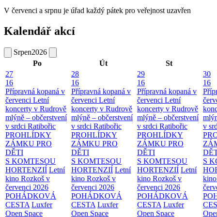
V červenci a srpnu je úřad každý pátek pro veřejnost uzavřen
Kalendář akcí
Srpen
2026
Po
Út
St
27
28
29
30
16
16
16
16
Přípravná kopaná v
Přípravná kopaná v
Přípravná kopaná v
Příp
červenci
Letní
červenci
Letní
červenci
Letní
červ
koncerty v Rudrově
koncerty v Rudrově
koncerty v Rudrově
konc
mlýně – občerstvení
mlýně – občerstvení
mlýně – občerstvení
mlýn
v srdci Ratibořic
v srdci Ratibořic
v srdci Ratibořic
v sr
PROHLÍDKY
PROHLÍDKY
PROHLÍDKY
PR
ZÁMKU PRO
ZÁMKU PRO
ZÁMKU PRO
ZÁ
DĚTI
DĚTI
DĚTI
DĚT
S KOMTESOU
S KOMTESOU
S KOMTESOU
S 
HORTENZIÍ
Letní
HORTENZIÍ
Letní
HORTENZIÍ
Letní
HOR
kino Rozkoš v
kino Rozkoš v
kino Rozkoš v
kino
červenci 2026
červenci 2026
červenci 2026
červ
POHÁDKOVÁ
POHÁDKOVÁ
POHÁDKOVÁ
PO
CESTA
Luxfer
CESTA
Luxfer
CESTA
Luxfer
CE
Open Space
Open Space
Open Space
Ope