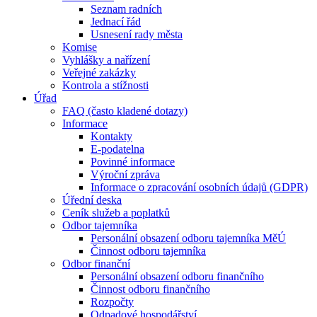
Seznam radních
Jednací řád
Usnesení rady města
Komise
Vyhlášky a nařízení
Veřejné zakázky
Kontrola a stížnosti
Úřad
FAQ (často kladené dotazy)
Informace
Kontakty
E-podatelna
Povinné informace
Výroční zpráva
Informace o zpracování osobních údajů (GDPR)
Úřední deska
Ceník služeb a poplatků
Odbor tajemníka
Personální obsazení odboru tajemníka MěÚ
Činnost odboru tajemníka
Odbor finanční
Personální obsazení odboru finančního
Činnost odboru finančního
Rozpočty
Odpadové hospodářství