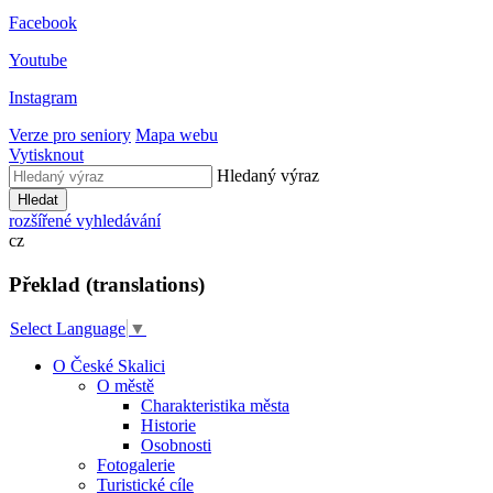
Facebook
Youtube
Instagram
Verze pro seniory
Mapa webu
Vytisknout
Hledaný výraz
Hledat
rozšířené vyhledávání
cz
Překlad (translations)
Select Language
▼
O České Skalici
O městě
Charakteristika města
Historie
Osobnosti
Fotogalerie
Turistické cíle