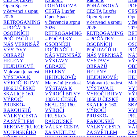
CESTA
Luxfer
Ratibořic
Ratibořic
Rati
Open Space
POHÁDKOVÁ
POHÁDKOVÁ
PO
v červenci a srpnu
CESTA
Luxfer
CESTA
Luxfer
CE
2026
Open Space
Open Space
Ope
RETROGAMING
v červenci a srpnu
v červenci a srpnu
v če
– POČÁTKY
2026
2026
202
OSOBNÍCH
RETROGAMING
RETROGAMING
RE
POČÍTAČŮ U
– POČÁTKY
– POČÁTKY
– 
NÁS
VERNISÁŽ
OSOBNÍCH
OSOBNÍCH
OS
VÝSTAVY
POČÍTAČŮ U
POČÍTAČŮ U
PO
OBRAZŮ
NÁS
VERNISÁŽ
NÁS
VERNISÁŽ
NÁ
HELENY
VÝSTAVY
VÝSTAVY
VÝ
HEJDUKOVÉ:
OBRAZŮ
OBRAZŮ
OB
Malování je radost
HELENY
HELENY
HE
VÝSTAVA K
HEJDUKOVÉ:
HEJDUKOVÉ:
HE
VÝROČÍ BITVY
Malování je radost
Malování je radost
Malo
1866 U ČESKÉ
VÝSTAVA K
VÝSTAVA K
VÝ
SKALICE
160.
VÝROČÍ BITVY
VÝROČÍ BITVY
VÝ
VÝROČÍ
1866 U ČESKÉ
1866 U ČESKÉ
186
PRUSKO-
SKALICE
160.
SKALICE
160.
SK
RAKOUSKÉ
VÝROČÍ
VÝROČÍ
VÝ
VÁLKY
CESTA
PRUSKO-
PRUSKO-
PR
ZA SVĚTLEM
RAKOUSKÉ
RAKOUSKÉ
RA
REKONSTRUKCE
VÁLKY
CESTA
VÁLKY
CESTA
VÁ
VOJENSKÉHO
ZA SVĚTLEM
ZA SVĚTLEM
ZA