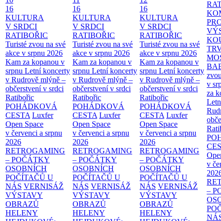
RAT
16
16
16
KO
KULTURA
KULTURA
KULTURA
PR
V SRDCI
V SRDCI
V SRDCI
VÝ
RATIBOŘIC
RATIBOŘIC
RATIBOŘIC
KO
Turisté zvou na své
Turisté zvou na své
Turisté zvou na své
TR
akce v srpnu 2026
akce v srpnu 2026
akce v srpnu 2026
MO
Kam za kopanou v
Kam za kopanou v
Kam za kopanou v
BA
srpnu
Letní koncerty
srpnu
Letní koncerty
srpnu
Letní koncerty
zvou
v Rudrově mlýně –
v Rudrově mlýně –
v Rudrově mlýně –
v sr
občerstvení v srdci
občerstvení v srdci
občerstvení v srdci
za k
Ratibořic
Ratibořic
Ratibořic
Letn
POHÁDKOVÁ
POHÁDKOVÁ
POHÁDKOVÁ
Rud
CESTA
Luxfer
CESTA
Luxfer
CESTA
Luxfer
obče
Open Space
Open Space
Open Space
Rati
v červenci a srpnu
v červenci a srpnu
v červenci a srpnu
PO
2026
2026
2026
CE
RETROGAMING
RETROGAMING
RETROGAMING
Ope
– POČÁTKY
– POČÁTKY
– POČÁTKY
v če
OSOBNÍCH
OSOBNÍCH
OSOBNÍCH
202
POČÍTAČŮ U
POČÍTAČŮ U
POČÍTAČŮ U
RE
NÁS
VERNISÁŽ
NÁS
VERNISÁŽ
NÁS
VERNISÁŽ
– 
VÝSTAVY
VÝSTAVY
VÝSTAVY
OS
OBRAZŮ
OBRAZŮ
OBRAZŮ
PO
HELENY
HELENY
HELENY
NÁ