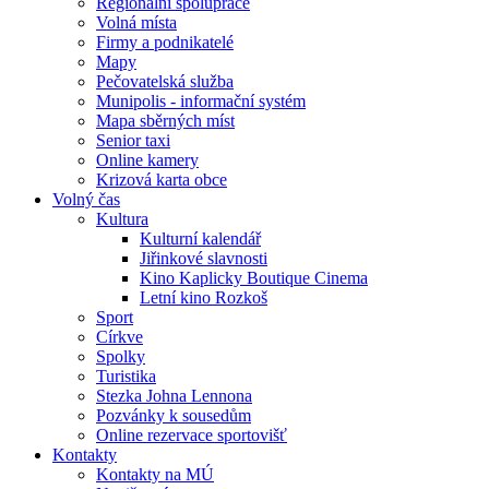
Regionální spolupráce
Volná místa
Firmy a podnikatelé
Mapy
Pečovatelská služba
Munipolis - informační systém
Mapa sběrných míst
Senior taxi
Online kamery
Krizová karta obce
Volný čas
Kultura
Kulturní kalendář
Jiřinkové slavnosti
Kino Kaplicky Boutique Cinema
Letní kino Rozkoš
Sport
Církve
Spolky
Turistika
Stezka Johna Lennona
Pozvánky k sousedům
Online rezervace sportovišť
Kontakty
Kontakty na MÚ