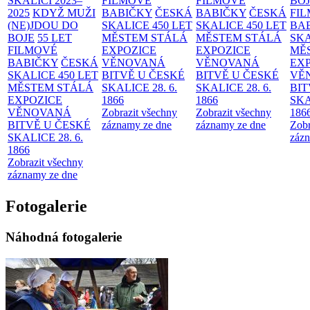
SKALICI 2023–
FILMOVÉ
FILMOVÉ
BO
2025
KDYŽ MUŽI
BABIČKY
ČESKÁ
BABIČKY
ČESKÁ
FI
(NE)JDOU DO
SKALICE 450 LET
SKALICE 450 LET
BA
BOJE
55 LET
MĚSTEM
STÁLÁ
MĚSTEM
STÁLÁ
SKA
FILMOVÉ
EXPOZICE
EXPOZICE
MĚ
BABIČKY
ČESKÁ
VĚNOVANÁ
VĚNOVANÁ
EX
SKALICE 450 LET
BITVĚ U ČESKÉ
BITVĚ U ČESKÉ
VĚ
MĚSTEM
STÁLÁ
SKALICE 28. 6.
SKALICE 28. 6.
BIT
EXPOZICE
1866
1866
SKA
VĚNOVANÁ
Zobrazit všechny
Zobrazit všechny
186
BITVĚ U ČESKÉ
záznamy ze dne
záznamy ze dne
Zobr
SKALICE 28. 6.
zázn
1866
Zobrazit všechny
záznamy ze dne
Fotogalerie
Náhodná fotogalerie