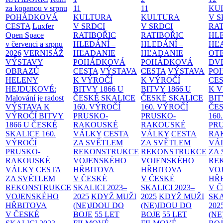
za kopanou v srpnu
11
11
KU
POHÁDKOVÁ
KULTURA
KULTURA
V S
CESTA
Luxfer
V SRDCI
V SRDCI
RAT
Open Space
RATIBOŘIC
RATIBOŘIC
HLE
v červenci a srpnu
HLEDÁNÍ –
HLEDÁNÍ –
HĽ
2026
VERNISÁŽ
HĽADANIE
HĽADANIE
OT
VÝSTAVY
POHÁDKOVÁ
POHÁDKOVÁ
DV
OBRAZŮ
CESTA
VÝSTAVA
CESTA
VÝSTAVA
PO
HELENY
K VÝROČÍ
K VÝROČÍ
CE
HEJDUKOVÉ:
BITVY 1866 U
BITVY 1866 U
K 
Malování je radost
ČESKÉ SKALICE
ČESKÉ SKALICE
BIT
VÝSTAVA K
160. VÝROČÍ
160. VÝROČÍ
ČES
VÝROČÍ BITVY
PRUSKO-
PRUSKO-
160
1866 U ČESKÉ
RAKOUSKÉ
RAKOUSKÉ
PR
SKALICE
160.
VÁLKY
CESTA
VÁLKY
CESTA
RA
VÝROČÍ
ZA SVĚTLEM
ZA SVĚTLEM
VÁ
PRUSKO-
REKONSTRUKCE
REKONSTRUKCE
ZA
RAKOUSKÉ
VOJENSKÉHO
VOJENSKÉHO
RE
VÁLKY
CESTA
HŘBITOVA
HŘBITOVA
VO
ZA SVĚTLEM
V ČESKÉ
V ČESKÉ
HŘ
REKONSTRUKCE
SKALICI 2023–
SKALICI 2023–
V 
VOJENSKÉHO
2025
KDYŽ MUŽI
2025
KDYŽ MUŽI
SKA
HŘBITOVA
(NE)JDOU DO
(NE)JDOU DO
202
V ČESKÉ
BOJE
55 LET
BOJE
55 LET
(NE