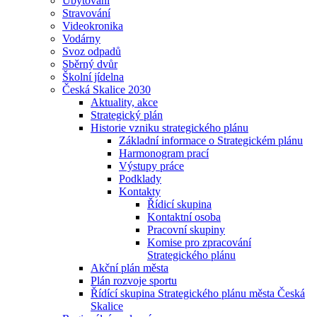
Ubytování
Stravování
Videokronika
Vodárny
Svoz odpadů
Sběrný dvůr
Školní jídelna
Česká Skalice 2030
Aktuality, akce
Strategický plán
Historie vzniku strategického plánu
Základní informace o Strategickém plánu
Harmonogram prací
Výstupy práce
Podklady
Kontakty
Řídicí skupina
Kontaktní osoba
Pracovní skupiny
Komise pro zpracování
Strategického plánu
Akční plán města
Plán rozvoje sportu
Řídící skupina Strategického plánu města Česká
Skalice