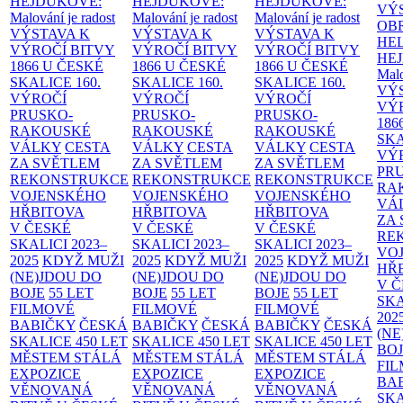
HEJDUKOVÉ:
HEJDUKOVÉ:
HEJDUKOVÉ:
VÝ
Malování je radost
Malování je radost
Malování je radost
OB
VÝSTAVA K
VÝSTAVA K
VÝSTAVA K
HE
VÝROČÍ BITVY
VÝROČÍ BITVY
VÝROČÍ BITVY
HE
1866 U ČESKÉ
1866 U ČESKÉ
1866 U ČESKÉ
Malo
SKALICE
160.
SKALICE
160.
SKALICE
160.
VÝ
VÝROČÍ
VÝROČÍ
VÝROČÍ
VÝ
PRUSKO-
PRUSKO-
PRUSKO-
186
RAKOUSKÉ
RAKOUSKÉ
RAKOUSKÉ
SK
VÁLKY
CESTA
VÁLKY
CESTA
VÁLKY
CESTA
VÝ
ZA SVĚTLEM
ZA SVĚTLEM
ZA SVĚTLEM
PR
REKONSTRUKCE
REKONSTRUKCE
REKONSTRUKCE
RA
VOJENSKÉHO
VOJENSKÉHO
VOJENSKÉHO
VÁ
HŘBITOVA
HŘBITOVA
HŘBITOVA
ZA
V ČESKÉ
V ČESKÉ
V ČESKÉ
RE
SKALICI 2023–
SKALICI 2023–
SKALICI 2023–
VO
2025
KDYŽ MUŽI
2025
KDYŽ MUŽI
2025
KDYŽ MUŽI
HŘ
(NE)JDOU DO
(NE)JDOU DO
(NE)JDOU DO
V 
BOJE
55 LET
BOJE
55 LET
BOJE
55 LET
SKA
FILMOVÉ
FILMOVÉ
FILMOVÉ
202
BABIČKY
ČESKÁ
BABIČKY
ČESKÁ
BABIČKY
ČESKÁ
(NE
SKALICE 450 LET
SKALICE 450 LET
SKALICE 450 LET
BO
MĚSTEM
STÁLÁ
MĚSTEM
STÁLÁ
MĚSTEM
STÁLÁ
FI
EXPOZICE
EXPOZICE
EXPOZICE
BA
VĚNOVANÁ
VĚNOVANÁ
VĚNOVANÁ
SKA