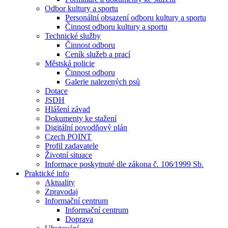
Odbor kultury a sportu
Personální obsazení odboru kultury a sportu
Činnost odboru kultury a sportu
Technické služby
Činnost odboru
Ceník služeb a prací
Městská policie
Činnost odboru
Galerie nalezených psů
Dotace
JSDH
Hlášení závad
Dokumenty ke stažení
Digitální povodňový plán
Czech POINT
Profil zadavatele
Životní situace
Informace poskytnuté dle zákona č. 106⁄1999 Sb.
Praktické info
Aktuality
Zpravodaj
Informační centrum
Informační centrum
Doprava