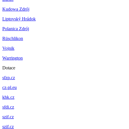
Kudowa Zdrój
Liptovský Hrádok
Polanica Zdrój
Rüschlikon
Vojnik
Warrington
Dotace
sfzp.cz
cz-pl.eu
khk.cz
sfdi.cz
szif.cz
szif.cz