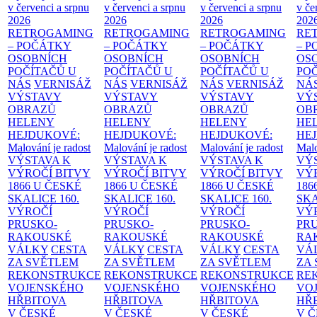
v červenci a srpnu
v červenci a srpnu
v červenci a srpnu
v če
2026
2026
2026
202
RETROGAMING
RETROGAMING
RETROGAMING
RE
– POČÁTKY
– POČÁTKY
– POČÁTKY
– 
OSOBNÍCH
OSOBNÍCH
OSOBNÍCH
OS
POČÍTAČŮ U
POČÍTAČŮ U
POČÍTAČŮ U
PO
NÁS
VERNISÁŽ
NÁS
VERNISÁŽ
NÁS
VERNISÁŽ
NÁ
VÝSTAVY
VÝSTAVY
VÝSTAVY
VÝ
OBRAZŮ
OBRAZŮ
OBRAZŮ
OB
HELENY
HELENY
HELENY
HE
HEJDUKOVÉ:
HEJDUKOVÉ:
HEJDUKOVÉ:
HE
Malování je radost
Malování je radost
Malování je radost
Malo
VÝSTAVA K
VÝSTAVA K
VÝSTAVA K
VÝ
VÝROČÍ BITVY
VÝROČÍ BITVY
VÝROČÍ BITVY
VÝ
1866 U ČESKÉ
1866 U ČESKÉ
1866 U ČESKÉ
186
SKALICE
160.
SKALICE
160.
SKALICE
160.
SK
VÝROČÍ
VÝROČÍ
VÝROČÍ
VÝ
PRUSKO-
PRUSKO-
PRUSKO-
PR
RAKOUSKÉ
RAKOUSKÉ
RAKOUSKÉ
RA
VÁLKY
CESTA
VÁLKY
CESTA
VÁLKY
CESTA
VÁ
ZA SVĚTLEM
ZA SVĚTLEM
ZA SVĚTLEM
ZA
REKONSTRUKCE
REKONSTRUKCE
REKONSTRUKCE
RE
VOJENSKÉHO
VOJENSKÉHO
VOJENSKÉHO
VO
HŘBITOVA
HŘBITOVA
HŘBITOVA
HŘ
V ČESKÉ
V ČESKÉ
V ČESKÉ
V 