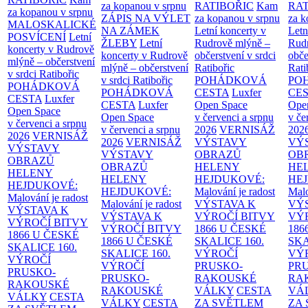
za kopanou v srpnu
RATIBOŘIC
Kam
RAT
za kopanou v srpnu
ZÁPIS NA VÝLET
za kopanou v srpnu
za k
MALOSKALICKÉ
NA ZÁMEK
Letní koncerty v
Letn
POSVÍCENÍ
Letní
ŽLEBY
Letní
Rudrově mlýně –
Rud
koncerty v Rudrově
koncerty v Rudrově
občerstvení v srdci
obče
mlýně – občerstvení
mlýně – občerstvení
Ratibořic
Rati
v srdci Ratibořic
v srdci Ratibořic
POHÁDKOVÁ
PO
POHÁDKOVÁ
POHÁDKOVÁ
CESTA
Luxfer
CE
CESTA
Luxfer
CESTA
Luxfer
Open Space
Ope
Open Space
Open Space
v červenci a srpnu
v če
v červenci a srpnu
v červenci a srpnu
2026
VERNISÁŽ
202
2026
VERNISÁŽ
2026
VERNISÁŽ
VÝSTAVY
VÝ
VÝSTAVY
VÝSTAVY
OBRAZŮ
OB
OBRAZŮ
OBRAZŮ
HELENY
HE
HELENY
HELENY
HEJDUKOVÉ:
HE
HEJDUKOVÉ:
HEJDUKOVÉ:
Malování je radost
Malo
Malování je radost
Malování je radost
VÝSTAVA K
VÝ
VÝSTAVA K
VÝSTAVA K
VÝROČÍ BITVY
VÝ
VÝROČÍ BITVY
VÝROČÍ BITVY
1866 U ČESKÉ
186
1866 U ČESKÉ
1866 U ČESKÉ
SKALICE
160.
SK
SKALICE
160.
SKALICE
160.
VÝROČÍ
VÝ
VÝROČÍ
VÝROČÍ
PRUSKO-
PR
PRUSKO-
PRUSKO-
RAKOUSKÉ
RA
RAKOUSKÉ
RAKOUSKÉ
VÁLKY
CESTA
VÁ
VÁLKY
CESTA
VÁLKY
CESTA
ZA SVĚTLEM
ZA