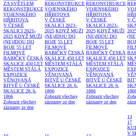
ZA SVĚTLEM
REKONSTRUKCE
REKONSTRUKCE
RE
REKONSTRUKCE
VOJENSKÉHO
VOJENSKÉHO
VO
VOJENSKÉHO
HŘBITOVA
HŘBITOVA
HŘ
HŘBITOVA
V ČESKÉ
V ČESKÉ
V 
V ČESKÉ
SKALICI 2023–
SKALICI 2023–
SKA
SKALICI 2023–
2025
KDYŽ MUŽI
2025
KDYŽ MUŽI
202
2025
KDYŽ MUŽI
(NE)JDOU DO
(NE)JDOU DO
(NE
(NE)JDOU DO
BOJE
55 LET
BOJE
55 LET
BO
BOJE
55 LET
FILMOVÉ
FILMOVÉ
FI
FILMOVÉ
BABIČKY
ČESKÁ
BABIČKY
ČESKÁ
BA
BABIČKY
ČESKÁ
SKALICE 450 LET
SKALICE 450 LET
SKA
SKALICE 450 LET
MĚSTEM
STÁLÁ
MĚSTEM
STÁLÁ
MĚ
MĚSTEM
STÁLÁ
EXPOZICE
EXPOZICE
EX
EXPOZICE
VĚNOVANÁ
VĚNOVANÁ
VĚ
VĚNOVANÁ
BITVĚ U ČESKÉ
BITVĚ U ČESKÉ
BIT
BITVĚ U ČESKÉ
SKALICE 28. 6.
SKALICE 28. 6.
SKA
SKALICE 28. 6.
1866
1866
186
1866
Zobrazit všechny
Zobrazit všechny
Zobr
Zobrazit všechny
záznamy ze dne
záznamy ze dne
zázn
záznamy ze dne
13
17
KU
V S
10
11
12