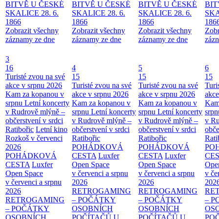
BITVĚ U ČESKÉ
BITVĚ U ČESKÉ
BITVĚ U ČESKÉ
BIT
SKALICE 28. 6.
SKALICE 28. 6.
SKALICE 28. 6.
SKA
1866
1866
1866
186
Zobrazit všechny
Zobrazit všechny
Zobrazit všechny
Zobr
záznamy ze dne
záznamy ze dne
záznamy ze dne
zázn
3
16
4
5
6
Turisté zvou na své
15
15
15
akce v srpnu 2026
Turisté zvou na své
Turisté zvou na své
Turi
Kam za kopanou v
akce v srpnu 2026
akce v srpnu 2026
akce
srpnu
Letní koncerty
Kam za kopanou v
Kam za kopanou v
Kam
v Rudrově mlýně –
srpnu
Letní koncerty
srpnu
Letní koncerty
srp
občerstvení v srdci
v Rudrově mlýně –
v Rudrově mlýně –
v Ru
Ratibořic
Letní kino
občerstvení v srdci
občerstvení v srdci
obče
Rozkoš v červenci
Ratibořic
Ratibořic
Rati
2026
POHÁDKOVÁ
POHÁDKOVÁ
PO
POHÁDKOVÁ
CESTA
Luxfer
CESTA
Luxfer
CE
CESTA
Luxfer
Open Space
Open Space
Ope
Open Space
v červenci a srpnu
v červenci a srpnu
v če
v červenci a srpnu
2026
2026
202
2026
RETROGAMING
RETROGAMING
RE
RETROGAMING
– POČÁTKY
– POČÁTKY
– 
– POČÁTKY
OSOBNÍCH
OSOBNÍCH
OS
OSOBNÍCH
POČÍTAČŮ U
POČÍTAČŮ U
PO