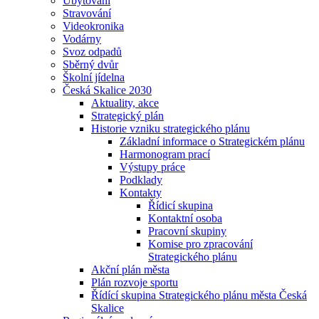
Ubytování
Stravování
Videokronika
Vodárny
Svoz odpadů
Sběrný dvůr
Školní jídelna
Česká Skalice 2030
Aktuality, akce
Strategický plán
Historie vzniku strategického plánu
Základní informace o Strategickém plánu
Harmonogram prací
Výstupy práce
Podklady
Kontakty
Řídicí skupina
Kontaktní osoba
Pracovní skupiny
Komise pro zpracování
Strategického plánu
Akční plán města
Plán rozvoje sportu
Řídící skupina Strategického plánu města Česká
Skalice