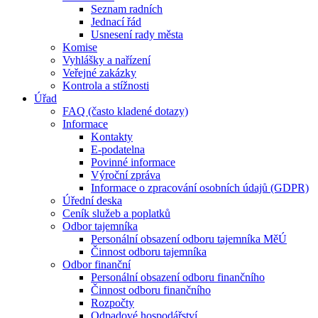
Seznam radních
Jednací řád
Usnesení rady města
Komise
Vyhlášky a nařízení
Veřejné zakázky
Kontrola a stížnosti
Úřad
FAQ (často kladené dotazy)
Informace
Kontakty
E-podatelna
Povinné informace
Výroční zpráva
Informace o zpracování osobních údajů (GDPR)
Úřední deska
Ceník služeb a poplatků
Odbor tajemníka
Personální obsazení odboru tajemníka MěÚ
Činnost odboru tajemníka
Odbor finanční
Personální obsazení odboru finančního
Činnost odboru finančního
Rozpočty
Odpadové hospodářství