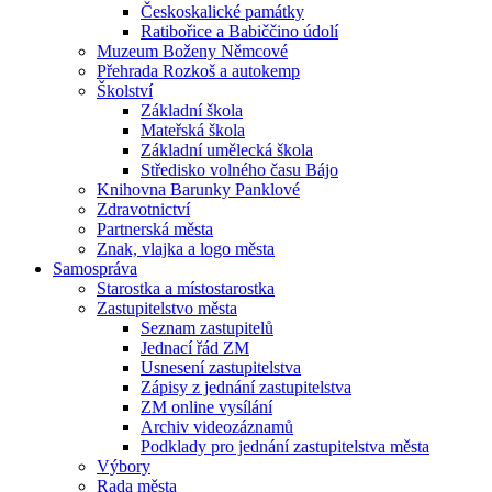
Českoskalické památky
Ratibořice a Babiččino údolí
Muzeum Boženy Němcové
Přehrada Rozkoš a autokemp
Školství
Základní škola
Mateřská škola
Základní umělecká škola
Středisko volného času Bájo
Knihovna Barunky Panklové
Zdravotnictví
Partnerská města
Znak, vlajka a logo města
Samospráva
Starostka a místostarostka
Zastupitelstvo města
Seznam zastupitelů
Jednací řád ZM
Usnesení zastupitelstva
Zápisy z jednání zastupitelstva
ZM online vysílání
Archiv videozáznamů
Podklady pro jednání zastupitelstva města
Výbory
Rada města