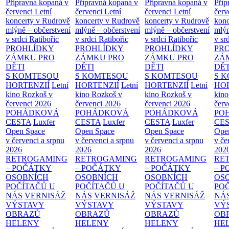
Přípravná kopaná v
Přípravná kopaná v
Přípravná kopaná v
Příp
červenci
Letní
červenci
Letní
červenci
Letní
červ
koncerty v Rudrově
koncerty v Rudrově
koncerty v Rudrově
konc
mlýně – občerstvení
mlýně – občerstvení
mlýně – občerstvení
mlýn
v srdci Ratibořic
v srdci Ratibořic
v srdci Ratibořic
v sr
PROHLÍDKY
PROHLÍDKY
PROHLÍDKY
PR
ZÁMKU PRO
ZÁMKU PRO
ZÁMKU PRO
ZÁ
DĚTI
DĚTI
DĚTI
DĚT
S KOMTESOU
S KOMTESOU
S KOMTESOU
S 
HORTENZIÍ
Letní
HORTENZIÍ
Letní
HORTENZIÍ
Letní
HOR
kino Rozkoš v
kino Rozkoš v
kino Rozkoš v
kino
červenci 2026
červenci 2026
červenci 2026
červ
POHÁDKOVÁ
POHÁDKOVÁ
POHÁDKOVÁ
PO
CESTA
Luxfer
CESTA
Luxfer
CESTA
Luxfer
CE
Open Space
Open Space
Open Space
Ope
v červenci a srpnu
v červenci a srpnu
v červenci a srpnu
v če
2026
2026
2026
202
RETROGAMING
RETROGAMING
RETROGAMING
RE
– POČÁTKY
– POČÁTKY
– POČÁTKY
– 
OSOBNÍCH
OSOBNÍCH
OSOBNÍCH
OS
POČÍTAČŮ U
POČÍTAČŮ U
POČÍTAČŮ U
PO
NÁS
VERNISÁŽ
NÁS
VERNISÁŽ
NÁS
VERNISÁŽ
NÁ
VÝSTAVY
VÝSTAVY
VÝSTAVY
VÝ
OBRAZŮ
OBRAZŮ
OBRAZŮ
OB
HELENY
HELENY
HELENY
HE