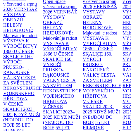
Open Space
v červenci a srpnu
v če
v červenci a srpnu
v červenci a srpnu
2026
VERNISÁŽ
202
2026
VERNISÁŽ
2026
VERNISÁŽ
VÝSTAVY
VÝ
VÝSTAVY
VÝSTAVY
OBRAZŮ
OB
OBRAZŮ
OBRAZŮ
HELENY
HE
HELENY
HELENY
HEJDUKOVÉ:
HE
HEJDUKOVÉ:
HEJDUKOVÉ:
Malování je radost
Malo
Malování je radost
Malování je radost
VÝSTAVA K
VÝ
VÝSTAVA K
VÝSTAVA K
VÝROČÍ BITVY
VÝ
VÝROČÍ BITVY
VÝROČÍ BITVY
1866 U ČESKÉ
186
1866 U ČESKÉ
1866 U ČESKÉ
SKALICE
160.
SK
SKALICE
160.
SKALICE
160.
VÝROČÍ
VÝ
VÝROČÍ
VÝROČÍ
PRUSKO-
PR
PRUSKO-
PRUSKO-
RAKOUSKÉ
RA
RAKOUSKÉ
RAKOUSKÉ
VÁLKY
CESTA
VÁ
VÁLKY
CESTA
VÁLKY
CESTA
ZA SVĚTLEM
ZA
ZA SVĚTLEM
ZA SVĚTLEM
REKONSTRUKCE
RE
REKONSTRUKCE
REKONSTRUKCE
VOJENSKÉHO
VO
VOJENSKÉHO
VOJENSKÉHO
HŘBITOVA
HŘ
HŘBITOVA
HŘBITOVA
V ČESKÉ
V 
V ČESKÉ
V ČESKÉ
SKALICI 2023–
SKA
SKALICI 2023–
SKALICI 2023–
2025
KDYŽ MUŽI
202
2025
KDYŽ MUŽI
2025
KDYŽ MUŽI
(NE)JDOU DO
(NE
(NE)JDOU DO
(NE)JDOU DO
BOJE
55 LET
BO
BOJE
55 LET
BOJE
55 LET
FILMOVÉ
FI
FILMOVÉ