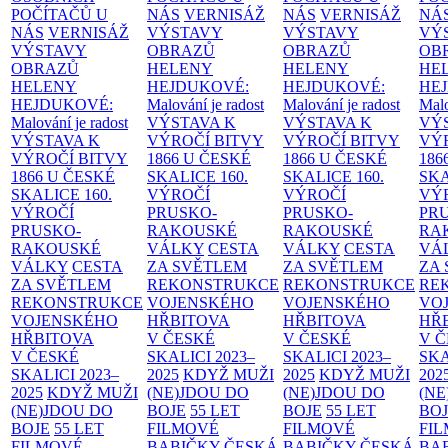
POČÍTAČŮ U
NÁS
VERNISÁŽ
NÁS
VERNISÁŽ
NÁ
NÁS
VERNISÁŽ
VÝSTAVY
VÝSTAVY
VÝ
VÝSTAVY
OBRAZŮ
OBRAZŮ
OB
OBRAZŮ
HELENY
HELENY
HE
HELENY
HEJDUKOVÉ:
HEJDUKOVÉ:
HE
HEJDUKOVÉ:
Malování je radost
Malování je radost
Malo
Malování je radost
VÝSTAVA K
VÝSTAVA K
VÝ
VÝSTAVA K
VÝROČÍ BITVY
VÝROČÍ BITVY
VÝ
VÝROČÍ BITVY
1866 U ČESKÉ
1866 U ČESKÉ
186
1866 U ČESKÉ
SKALICE
160.
SKALICE
160.
SK
SKALICE
160.
VÝROČÍ
VÝROČÍ
VÝ
VÝROČÍ
PRUSKO-
PRUSKO-
PR
PRUSKO-
RAKOUSKÉ
RAKOUSKÉ
RA
RAKOUSKÉ
VÁLKY
CESTA
VÁLKY
CESTA
VÁ
VÁLKY
CESTA
ZA SVĚTLEM
ZA SVĚTLEM
ZA
ZA SVĚTLEM
REKONSTRUKCE
REKONSTRUKCE
RE
REKONSTRUKCE
VOJENSKÉHO
VOJENSKÉHO
VO
VOJENSKÉHO
HŘBITOVA
HŘBITOVA
HŘ
HŘBITOVA
V ČESKÉ
V ČESKÉ
V 
V ČESKÉ
SKALICI 2023–
SKALICI 2023–
SKA
SKALICI 2023–
2025
KDYŽ MUŽI
2025
KDYŽ MUŽI
202
2025
KDYŽ MUŽI
(NE)JDOU DO
(NE)JDOU DO
(NE
(NE)JDOU DO
BOJE
55 LET
BOJE
55 LET
BO
BOJE
55 LET
FILMOVÉ
FILMOVÉ
FI
FILMOVÉ
BABIČKY
ČESKÁ
BABIČKY
ČESKÁ
BA