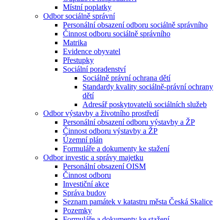
Místní poplatky
Odbor sociálně správní
Personální obsazení odboru sociálně správního
Činnost odboru sociálně správního
Matrika
Evidence obyvatel
Přestupky
Sociální poradenství
Sociálně právní ochrana dětí
Standardy kvality sociálně-právní ochrany
dětí
Adresář poskytovatelů sociálních služeb
Odbor výstavby a životního prostředí
Personální obsazení odboru výstavby a ŽP
Činnost odboru výstavby a ŽP
Územní plán
Formuláře a dokumenty ke stažení
Odbor investic a správy majetku
Personální obsazení OISM
Činnost odboru
Investiční akce
Správa budov
Seznam památek v katastru města Česká Skalice
Pozemky
Formuláře a dokumenty ke stažení