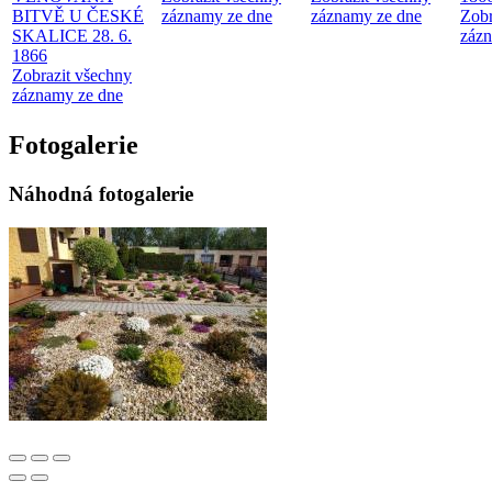
BITVĚ U ČESKÉ
záznamy ze dne
záznamy ze dne
Zobr
SKALICE 28. 6.
zázn
1866
Zobrazit všechny
záznamy ze dne
Fotogalerie
Náhodná fotogalerie