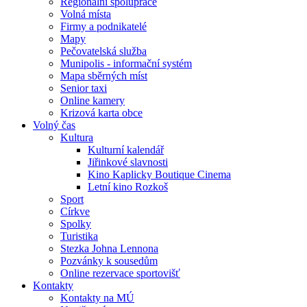
Regionální spolupráce
Volná místa
Firmy a podnikatelé
Mapy
Pečovatelská služba
Munipolis - informační systém
Mapa sběrných míst
Senior taxi
Online kamery
Krizová karta obce
Volný čas
Kultura
Kulturní kalendář
Jiřinkové slavnosti
Kino Kaplicky Boutique Cinema
Letní kino Rozkoš
Sport
Církve
Spolky
Turistika
Stezka Johna Lennona
Pozvánky k sousedům
Online rezervace sportovišť
Kontakty
Kontakty na MÚ