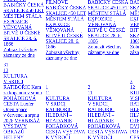
FILMOVÉ
BABIČKY
ČESKÁ
BA
BABIČKY
ČESKÁ
BABIČKY
ČESKÁ
SKALICE 450 LET
SKA
SKALICE 450 LET
SKALICE 450 LET
MĚSTEM
STÁLÁ
MĚ
MĚSTEM
STÁLÁ
MĚSTEM
STÁLÁ
EXPOZICE
EX
EXPOZICE
EXPOZICE
VĚNOVANÁ
VĚ
VĚNOVANÁ
VĚNOVANÁ
BITVĚ U ČESKÉ
BIT
BITVĚ U ČESKÉ
BITVĚ U ČESKÉ
SKALICE 28. 6.
SKA
SKALICE 28. 6.
SKALICE 28. 6.
1866
186
1866
1866
Zobrazit všechny
Zobr
Zobrazit všechny
Zobrazit všechny
záznamy ze dne
zázn
záznamy ze dne
záznamy ze dne
31
13
KULTURA
V SRDCI
3
RATIBOŘIC
Kam
1
2
12
za kopanou v srpnu
11
11
KU
POHÁDKOVÁ
KULTURA
KULTURA
V S
CESTA
Luxfer
V SRDCI
V SRDCI
RAT
Open Space
RATIBOŘIC
RATIBOŘIC
HLE
v červenci a srpnu
HLEDÁNÍ –
HLEDÁNÍ –
HĽ
2026
VERNISÁŽ
HĽADANIE
HĽADANIE
OT
VÝSTAVY
POHÁDKOVÁ
POHÁDKOVÁ
DV
OBRAZŮ
CESTA
VÝSTAVA
CESTA
VÝSTAVA
PO
HELENY
K VÝROČÍ
K VÝROČÍ
CE