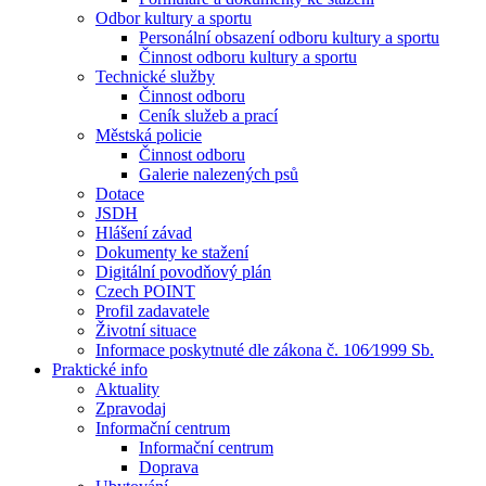
Odbor kultury a sportu
Personální obsazení odboru kultury a sportu
Činnost odboru kultury a sportu
Technické služby
Činnost odboru
Ceník služeb a prací
Městská policie
Činnost odboru
Galerie nalezených psů
Dotace
JSDH
Hlášení závad
Dokumenty ke stažení
Digitální povodňový plán
Czech POINT
Profil zadavatele
Životní situace
Informace poskytnuté dle zákona č. 106⁄1999 Sb.
Praktické info
Aktuality
Zpravodaj
Informační centrum
Informační centrum
Doprava