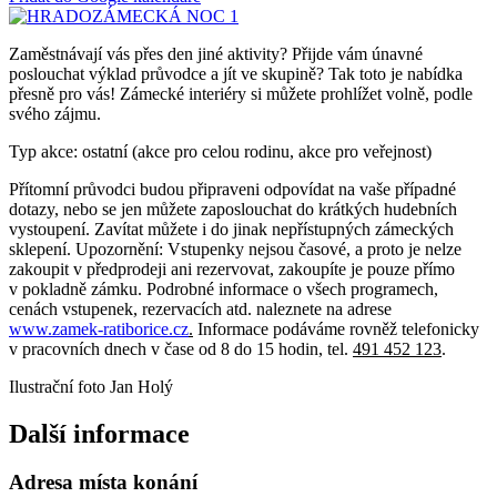
Zaměstnávají vás přes den jiné aktivity? Přijde vám únavné
poslouchat výklad průvodce a jít ve skupině? Tak toto je nabídka
přesně pro vás! Zámecké interiéry si můžete prohlížet volně, podle
svého zájmu.
Typ akce: ostatní (akce pro celou rodinu, akce pro veřejnost)
Přítomní průvodci budou připraveni odpovídat na vaše případné
dotazy, nebo se jen můžete zaposlouchat do krátkých hudebních
vystoupení. Zavítat můžete i do jinak nepřístupných zámeckých
sklepení. Upozornění: Vstupenky nejsou časové, a proto je nelze
zakoupit v předprodeji ani rezervovat, zakoupíte je pouze přímo
v pokladně zámku. Podrobné informace o všech programech,
cenách vstupenek, rezervacích atd. naleznete na adrese
www.zamek-ratiborice.cz
.
Informace podáváme rovněž telefonicky
v pracovních dnech v čase od 8 do 15 hodin, tel.
491 452 123
.
Ilustrační foto Jan Holý
Další informace
Adresa místa konání