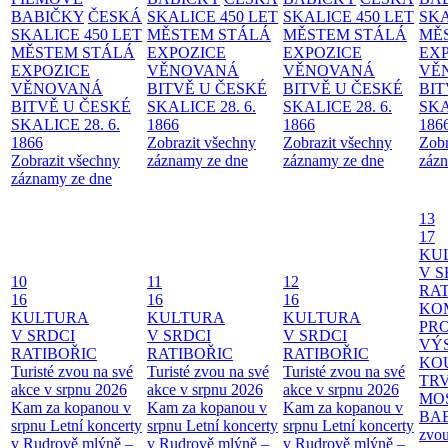
BABIČKY
ČESKÁ
SKALICE 450 LET
SKALICE 450 LET
SKA
SKALICE 450 LET
MĚSTEM
STÁLÁ
MĚSTEM
STÁLÁ
MĚ
MĚSTEM
STÁLÁ
EXPOZICE
EXPOZICE
EX
EXPOZICE
VĚNOVANÁ
VĚNOVANÁ
VĚ
VĚNOVANÁ
BITVĚ U ČESKÉ
BITVĚ U ČESKÉ
BIT
BITVĚ U ČESKÉ
SKALICE 28. 6.
SKALICE 28. 6.
SKA
SKALICE 28. 6.
1866
1866
186
1866
Zobrazit všechny
Zobrazit všechny
Zobr
Zobrazit všechny
záznamy ze dne
záznamy ze dne
zázn
záznamy ze dne
13
17
KU
V S
10
11
12
RAT
16
16
16
KO
KULTURA
KULTURA
KULTURA
PR
V SRDCI
V SRDCI
V SRDCI
VÝ
RATIBOŘIC
RATIBOŘIC
RATIBOŘIC
KO
Turisté zvou na své
Turisté zvou na své
Turisté zvou na své
TR
akce v srpnu 2026
akce v srpnu 2026
akce v srpnu 2026
MO
Kam za kopanou v
Kam za kopanou v
Kam za kopanou v
BA
srpnu
Letní koncerty
srpnu
Letní koncerty
srpnu
Letní koncerty
zvou
v Rudrově mlýně –
v Rudrově mlýně –
v Rudrově mlýně –