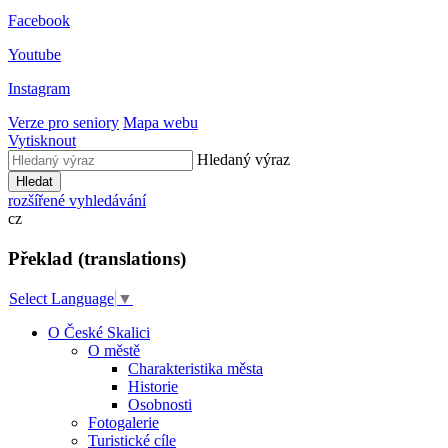
Facebook
Youtube
Instagram
Verze pro seniory
Mapa webu
Vytisknout
Hledaný výraz
Hledat
rozšířené vyhledávání
cz
Překlad (translations)
Select Language
▼
O České Skalici
O městě
Charakteristika města
Historie
Osobnosti
Fotogalerie
Turistické cíle