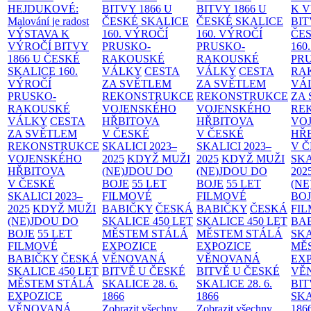
HEJDUKOVÉ:
BITVY 1866 U
BITVY 1866 U
K 
Malování je radost
ČESKÉ SKALICE
ČESKÉ SKALICE
BIT
VÝSTAVA K
160. VÝROČÍ
160. VÝROČÍ
ČES
VÝROČÍ BITVY
PRUSKO-
PRUSKO-
160
1866 U ČESKÉ
RAKOUSKÉ
RAKOUSKÉ
PR
SKALICE
160.
VÁLKY
CESTA
VÁLKY
CESTA
RA
VÝROČÍ
ZA SVĚTLEM
ZA SVĚTLEM
VÁ
PRUSKO-
REKONSTRUKCE
REKONSTRUKCE
ZA
RAKOUSKÉ
VOJENSKÉHO
VOJENSKÉHO
RE
VÁLKY
CESTA
HŘBITOVA
HŘBITOVA
VO
ZA SVĚTLEM
V ČESKÉ
V ČESKÉ
HŘ
REKONSTRUKCE
SKALICI 2023–
SKALICI 2023–
V 
VOJENSKÉHO
2025
KDYŽ MUŽI
2025
KDYŽ MUŽI
SKA
HŘBITOVA
(NE)JDOU DO
(NE)JDOU DO
202
V ČESKÉ
BOJE
55 LET
BOJE
55 LET
(NE
SKALICI 2023–
FILMOVÉ
FILMOVÉ
BO
2025
KDYŽ MUŽI
BABIČKY
ČESKÁ
BABIČKY
ČESKÁ
FI
(NE)JDOU DO
SKALICE 450 LET
SKALICE 450 LET
BA
BOJE
55 LET
MĚSTEM
STÁLÁ
MĚSTEM
STÁLÁ
SKA
FILMOVÉ
EXPOZICE
EXPOZICE
MĚ
BABIČKY
ČESKÁ
VĚNOVANÁ
VĚNOVANÁ
EX
SKALICE 450 LET
BITVĚ U ČESKÉ
BITVĚ U ČESKÉ
VĚ
MĚSTEM
STÁLÁ
SKALICE 28. 6.
SKALICE 28. 6.
BIT
EXPOZICE
1866
1866
SKA
VĚNOVANÁ
Zobrazit všechny
Zobrazit všechny
186