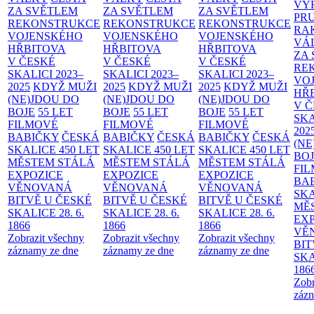
VÝ
ZA SVĚTLEM
ZA SVĚTLEM
ZA SVĚTLEM
PR
REKONSTRUKCE
REKONSTRUKCE
REKONSTRUKCE
RA
VOJENSKÉHO
VOJENSKÉHO
VOJENSKÉHO
VÁ
HŘBITOVA
HŘBITOVA
HŘBITOVA
ZA
V ČESKÉ
V ČESKÉ
V ČESKÉ
RE
SKALICI 2023–
SKALICI 2023–
SKALICI 2023–
VO
2025
KDYŽ MUŽI
2025
KDYŽ MUŽI
2025
KDYŽ MUŽI
HŘ
(NE)JDOU DO
(NE)JDOU DO
(NE)JDOU DO
V 
BOJE
55 LET
BOJE
55 LET
BOJE
55 LET
SKA
FILMOVÉ
FILMOVÉ
FILMOVÉ
202
BABIČKY
ČESKÁ
BABIČKY
ČESKÁ
BABIČKY
ČESKÁ
(NE
SKALICE 450 LET
SKALICE 450 LET
SKALICE 450 LET
BO
MĚSTEM
STÁLÁ
MĚSTEM
STÁLÁ
MĚSTEM
STÁLÁ
FI
EXPOZICE
EXPOZICE
EXPOZICE
BA
VĚNOVANÁ
VĚNOVANÁ
VĚNOVANÁ
SKA
BITVĚ U ČESKÉ
BITVĚ U ČESKÉ
BITVĚ U ČESKÉ
MĚ
SKALICE 28. 6.
SKALICE 28. 6.
SKALICE 28. 6.
EX
1866
1866
1866
VĚ
Zobrazit všechny
Zobrazit všechny
Zobrazit všechny
BIT
záznamy ze dne
záznamy ze dne
záznamy ze dne
SKA
186
Zobr
zázn