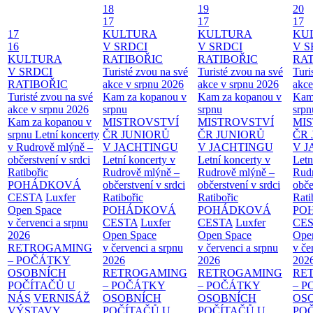
18
19
20
17
17
17
17
KULTURA
KULTURA
KU
16
V SRDCI
V SRDCI
V S
KULTURA
RATIBOŘIC
RATIBOŘIC
RAT
V SRDCI
Turisté zvou na své
Turisté zvou na své
Turi
RATIBOŘIC
akce v srpnu 2026
akce v srpnu 2026
akce
Turisté zvou na své
Kam za kopanou v
Kam za kopanou v
Kam
akce v srpnu 2026
srpnu
srpnu
srpn
Kam za kopanou v
MISTROVSTVÍ
MISTROVSTVÍ
MI
srpnu
Letní koncerty
ČR JUNIORŮ
ČR JUNIORŮ
ČR 
v Rudrově mlýně –
V JACHTINGU
V JACHTINGU
V 
občerstvení v srdci
Letní koncerty v
Letní koncerty v
Letn
Ratibořic
Rudrově mlýně –
Rudrově mlýně –
Rud
POHÁDKOVÁ
občerstvení v srdci
občerstvení v srdci
obče
CESTA
Luxfer
Ratibořic
Ratibořic
Rati
Open Space
POHÁDKOVÁ
POHÁDKOVÁ
PO
v červenci a srpnu
CESTA
Luxfer
CESTA
Luxfer
CE
2026
Open Space
Open Space
Ope
RETROGAMING
v červenci a srpnu
v červenci a srpnu
v če
– POČÁTKY
2026
2026
202
OSOBNÍCH
RETROGAMING
RETROGAMING
RE
POČÍTAČŮ U
– POČÁTKY
– POČÁTKY
– 
NÁS
VERNISÁŽ
OSOBNÍCH
OSOBNÍCH
OS
VÝSTAVY
POČÍTAČŮ U
POČÍTAČŮ U
PO