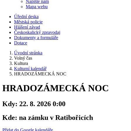
Napište nám
Mapa webu
Úřední deska
Městská policie
Hlášení závad
Českoskalický zpravodaj
Dokumenty a formuláře
Dotace
Úvodní stránka
Volný čas
Kultura
Kulturní kalendář
HRADOZÁMECKÁ NOC
HRADOZÁMECKÁ NOC
Kdy:
22. 8. 2026 0:00
Kde:
na zámku v Ratibořicích
Přidat do Google kalendáře