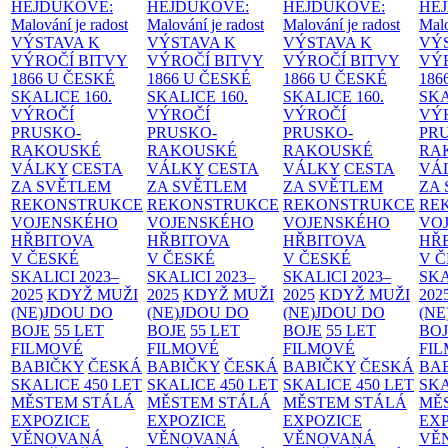
HEJDUKOVÉ:
HEJDUKOVÉ:
HEJDUKOVÉ:
HE
Malování je radost
Malování je radost
Malování je radost
Malo
VÝSTAVA K
VÝSTAVA K
VÝSTAVA K
VÝ
VÝROČÍ BITVY
VÝROČÍ BITVY
VÝROČÍ BITVY
VÝ
1866 U ČESKÉ
1866 U ČESKÉ
1866 U ČESKÉ
186
SKALICE
160.
SKALICE
160.
SKALICE
160.
SK
VÝROČÍ
VÝROČÍ
VÝROČÍ
VÝ
PRUSKO-
PRUSKO-
PRUSKO-
PR
RAKOUSKÉ
RAKOUSKÉ
RAKOUSKÉ
RA
VÁLKY
CESTA
VÁLKY
CESTA
VÁLKY
CESTA
VÁ
ZA SVĚTLEM
ZA SVĚTLEM
ZA SVĚTLEM
ZA
REKONSTRUKCE
REKONSTRUKCE
REKONSTRUKCE
RE
VOJENSKÉHO
VOJENSKÉHO
VOJENSKÉHO
VO
HŘBITOVA
HŘBITOVA
HŘBITOVA
HŘ
V ČESKÉ
V ČESKÉ
V ČESKÉ
V 
SKALICI 2023–
SKALICI 2023–
SKALICI 2023–
SKA
2025
KDYŽ MUŽI
2025
KDYŽ MUŽI
2025
KDYŽ MUŽI
202
(NE)JDOU DO
(NE)JDOU DO
(NE)JDOU DO
(NE
BOJE
55 LET
BOJE
55 LET
BOJE
55 LET
BO
FILMOVÉ
FILMOVÉ
FILMOVÉ
FI
BABIČKY
ČESKÁ
BABIČKY
ČESKÁ
BABIČKY
ČESKÁ
BA
SKALICE 450 LET
SKALICE 450 LET
SKALICE 450 LET
SKA
MĚSTEM
STÁLÁ
MĚSTEM
STÁLÁ
MĚSTEM
STÁLÁ
MĚ
EXPOZICE
EXPOZICE
EXPOZICE
EX
VĚNOVANÁ
VĚNOVANÁ
VĚNOVANÁ
VĚ