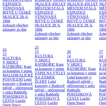
EXPOZICE
SKALICE 450 LET
SKALICE 450 LET
SKA
VĚNOVANÁ
MĚSTEM
STÁLÁ
MĚSTEM
STÁLÁ
MĚ
BITVĚ U ČESKÉ
EXPOZICE
EXPOZICE
EX
SKALICE 28. 6.
VĚNOVANÁ
VĚNOVANÁ
VĚ
1866
BITVĚ U ČESKÉ
BITVĚ U ČESKÉ
BIT
Zobrazit všechny
SKALICE 28. 6.
SKALICE 28. 6.
SKA
záznamy ze dne
1866
1866
186
Zobrazit všechny
Zobrazit všechny
Zobr
záznamy ze dne
záznamy ze dne
zázn
25
24
15
26
27
15
KULTURA
14
14
KULTURA
V SRDCI
KULTURA
KU
V SRDCI
RATIBOŘIC
Kam
V SRDCI
V S
RATIBOŘIC
Kam
za kopanou v srpnu
RATIBOŘIC
Kam
RAT
za kopanou v srpnu
ZÁPIS NA VÝLET
za kopanou v srpnu
za k
MALOSKALICKÉ
NA ZÁMEK
Letní koncerty v
Letn
POSVÍCENÍ
Letní
ŽLEBY
Letní
Rudrově mlýně –
Rud
koncerty v Rudrově
koncerty v Rudrově
občerstvení v srdci
obče
mlýně – občerstvení
mlýně – občerstvení
Ratibořic
Rati
v srdci Ratibořic
v srdci Ratibořic
POHÁDKOVÁ
PO
POHÁDKOVÁ
POHÁDKOVÁ
CESTA
Luxfer
CE
CESTA
Luxfer
CESTA
Luxfer
Open Space
Ope
Open Space