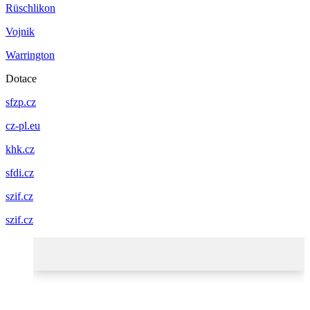
Rüschlikon
Vojnik
Warrington
Dotace
sfzp.cz
cz-pl.eu
khk.cz
sfdi.cz
szif.cz
szif.cz