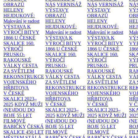
OBRAZŮ
NÁS
VERNISÁŽ
NÁS
VERNISÁŽ
NÁ
HELENY
VÝSTAVY
VÝSTAVY
VÝ
HEJDUKOVÉ:
OBRAZŮ
OBRAZŮ
OB
Malování je radost
HELENY
HELENY
HE
VÝSTAVA K
HEJDUKOVÉ:
HEJDUKOVÉ:
HE
VÝROČÍ BITVY
Malování je radost
Malování je radost
Malo
1866 U ČESKÉ
VÝSTAVA K
VÝSTAVA K
VÝ
SKALICE
160.
VÝROČÍ BITVY
VÝROČÍ BITVY
VÝ
VÝROČÍ
1866 U ČESKÉ
1866 U ČESKÉ
186
PRUSKO-
SKALICE
160.
SKALICE
160.
SK
RAKOUSKÉ
VÝROČÍ
VÝROČÍ
VÝ
VÁLKY
CESTA
PRUSKO-
PRUSKO-
PR
ZA SVĚTLEM
RAKOUSKÉ
RAKOUSKÉ
RA
REKONSTRUKCE
VÁLKY
CESTA
VÁLKY
CESTA
VÁ
VOJENSKÉHO
ZA SVĚTLEM
ZA SVĚTLEM
ZA
HŘBITOVA
REKONSTRUKCE
REKONSTRUKCE
RE
V ČESKÉ
VOJENSKÉHO
VOJENSKÉHO
VO
SKALICI 2023–
HŘBITOVA
HŘBITOVA
HŘ
2025
KDYŽ MUŽI
V ČESKÉ
V ČESKÉ
V 
(NE)JDOU DO
SKALICI 2023–
SKALICI 2023–
SKA
BOJE
55 LET
2025
KDYŽ MUŽI
2025
KDYŽ MUŽI
202
FILMOVÉ
(NE)JDOU DO
(NE)JDOU DO
(NE
BABIČKY
ČESKÁ
BOJE
55 LET
BOJE
55 LET
BO
SKALICE 450 LET
FILMOVÉ
FILMOVÉ
FI
MĚSTEM
STÁLÁ
BABIČKY
ČESKÁ
BABIČKY
ČESKÁ
BA