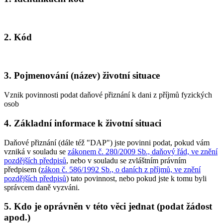
2. Kód
3. Pojmenování (název) životní situace
Vznik povinnosti podat daňové přiznání k dani z příjmů fyzických
osob
4. Základní informace k životní situaci
Daňové přiznání (dále též "DAP") jste povinni podat, pokud vám
vzniká v souladu se
zákonem č. 280/2009 Sb., daňový řád, ve znění
pozdějších předpisů
, nebo v souladu se zvláštním právním
předpisem (
zákon č. 586/1992 Sb., o daních z příjmů, ve znění
pozdějších předpisů
) tato povinnost, nebo pokud jste k tomu byli
správcem daně vyzváni.
5. Kdo je oprávněn v této věci jednat (podat žádost
apod.)