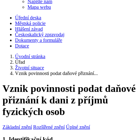
Napište nám
Mapa webu
Úřední deska
Městská policie
Hlášení závad
Českoskalický zpravodaj
Dokumenty a formuláře
Dotace
Úvodní stránka
Úřad
Životní situace
Vznik povinnosti podat daňové přiznání...
Vznik povinnosti podat daňové
přiznání k dani z příjmů
fyzických osob
Základní znění
Rozšířené znění
Úplné znění
1. Identifikační kód