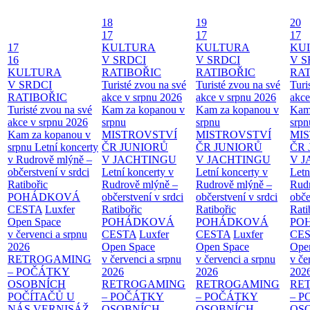
18
19
20
17
17
17
17
KULTURA
KULTURA
KU
16
V SRDCI
V SRDCI
V S
KULTURA
RATIBOŘIC
RATIBOŘIC
RAT
V SRDCI
Turisté zvou na své
Turisté zvou na své
Turi
RATIBOŘIC
akce v srpnu 2026
akce v srpnu 2026
akce
Turisté zvou na své
Kam za kopanou v
Kam za kopanou v
Kam
akce v srpnu 2026
srpnu
srpnu
srpn
Kam za kopanou v
MISTROVSTVÍ
MISTROVSTVÍ
MI
srpnu
Letní koncerty
ČR JUNIORŮ
ČR JUNIORŮ
ČR 
v Rudrově mlýně –
V JACHTINGU
V JACHTINGU
V 
občerstvení v srdci
Letní koncerty v
Letní koncerty v
Letn
Ratibořic
Rudrově mlýně –
Rudrově mlýně –
Rud
POHÁDKOVÁ
občerstvení v srdci
občerstvení v srdci
obče
CESTA
Luxfer
Ratibořic
Ratibořic
Rati
Open Space
POHÁDKOVÁ
POHÁDKOVÁ
PO
v červenci a srpnu
CESTA
Luxfer
CESTA
Luxfer
CE
2026
Open Space
Open Space
Ope
RETROGAMING
v červenci a srpnu
v červenci a srpnu
v če
– POČÁTKY
2026
2026
202
OSOBNÍCH
RETROGAMING
RETROGAMING
RE
POČÍTAČŮ U
– POČÁTKY
– POČÁTKY
– 
NÁS
VERNISÁŽ
OSOBNÍCH
OSOBNÍCH
OS