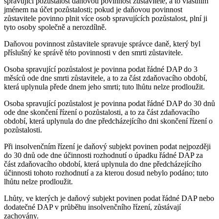
spravující pozůstalost daňovou povinnost zůstavitele, a to vlastním
jménem na účet pozůstalosti; pokud je daňovou povinnost
zůstavitele povinno plnit více osob spravujících pozůstalost, plní ji
tyto osoby společně a nerozdílně.
Daňovou povinnost zůstavitele spravuje správce daně, který byl
příslušný ke správě této povinnosti v den smrti zůstavitele.
Osoba spravující pozůstalost je povinna podat řádné DAP do 3
měsíců ode dne smrti zůstavitele, a to za část zdaňovacího období,
která uplynula přede dnem jeho smrti; tuto lhůtu nelze prodloužit.
Osoba spravující pozůstalost je povinna podat řádné DAP do 30 dnů
ode dne skončení řízení o pozůstalosti, a to za část zdaňovacího
období, která uplynula do dne předcházejícího dni skončení řízení o
pozůstalosti.
Při insolvenčním řízení je daňový subjekt povinen podat nejpozději
do 30 dnů ode dne účinnosti rozhodnutí o úpadku řádné DAP za
část zdaňovacího období, která uplynula do dne předcházejícího
účinnosti tohoto rozhodnutí a za kterou dosud nebylo podáno; tuto
lhůtu nelze prodloužit.
Lhůty, ve kterých je daňový subjekt povinen podat řádné DAP nebo
dodatečné DAP v průběhu insolvenčního řízení, zůstávají
zachovány.