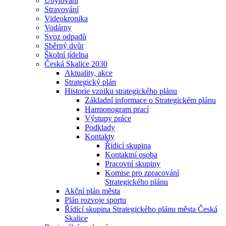
Ubytování
Stravování
Videokronika
Vodárny
Svoz odpadů
Sběrný dvůr
Školní jídelna
Česká Skalice 2030
Aktuality, akce
Strategický plán
Historie vzniku strategického plánu
Základní informace o Strategickém plánu
Harmonogram prací
Výstupy práce
Podklady
Kontakty
Řídicí skupina
Kontaktní osoba
Pracovní skupiny
Komise pro zpracování
Strategického plánu
Akční plán města
Plán rozvoje sportu
Řídící skupina Strategického plánu města Česká
Skalice