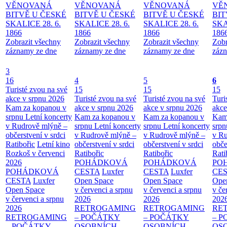
VĚNOVANÁ
VĚNOVANÁ
VĚNOVANÁ
VĚ
BITVĚ U ČESKÉ
BITVĚ U ČESKÉ
BITVĚ U ČESKÉ
BIT
SKALICE 28. 6.
SKALICE 28. 6.
SKALICE 28. 6.
SKA
1866
1866
1866
186
Zobrazit všechny
Zobrazit všechny
Zobrazit všechny
Zobr
záznamy ze dne
záznamy ze dne
záznamy ze dne
zázn
3
16
4
5
6
Turisté zvou na své
15
15
15
akce v srpnu 2026
Turisté zvou na své
Turisté zvou na své
Turi
Kam za kopanou v
akce v srpnu 2026
akce v srpnu 2026
akce
srpnu
Letní koncerty
Kam za kopanou v
Kam za kopanou v
Kam
v Rudrově mlýně –
srpnu
Letní koncerty
srpnu
Letní koncerty
srp
občerstvení v srdci
v Rudrově mlýně –
v Rudrově mlýně –
v Ru
Ratibořic
Letní kino
občerstvení v srdci
občerstvení v srdci
obče
Rozkoš v červenci
Ratibořic
Ratibořic
Rati
2026
POHÁDKOVÁ
POHÁDKOVÁ
PO
POHÁDKOVÁ
CESTA
Luxfer
CESTA
Luxfer
CE
CESTA
Luxfer
Open Space
Open Space
Ope
Open Space
v červenci a srpnu
v červenci a srpnu
v če
v červenci a srpnu
2026
2026
202
2026
RETROGAMING
RETROGAMING
RE
RETROGAMING
– POČÁTKY
– POČÁTKY
– 
– POČÁTKY
OSOBNÍCH
OSOBNÍCH
OS