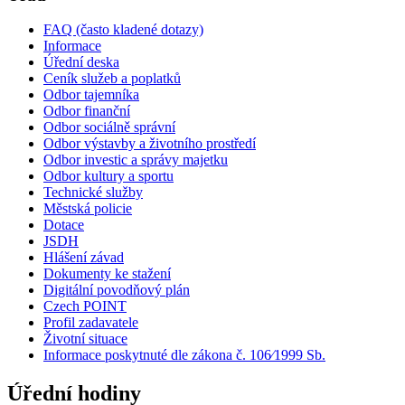
FAQ (často kladené dotazy)
Informace
Úřední deska
Ceník služeb a poplatků
Odbor tajemníka
Odbor finanční
Odbor sociálně správní
Odbor výstavby a životního prostředí
Odbor investic a správy majetku
Odbor kultury a sportu
Technické služby
Městská policie
Dotace
JSDH
Hlášení závad
Dokumenty ke stažení
Digitální povodňový plán
Czech POINT
Profil zadavatele
Životní situace
Informace poskytnuté dle zákona č. 106⁄1999 Sb.
Úřední hodiny