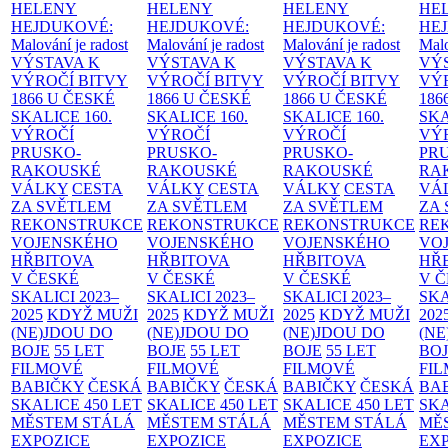
HELENY
HELENY
HELENY
HE
HEJDUKOVÉ:
HEJDUKOVÉ:
HEJDUKOVÉ:
HE
Malování je radost
Malování je radost
Malování je radost
Malo
VÝSTAVA K
VÝSTAVA K
VÝSTAVA K
VÝ
VÝROČÍ BITVY
VÝROČÍ BITVY
VÝROČÍ BITVY
VÝ
1866 U ČESKÉ
1866 U ČESKÉ
1866 U ČESKÉ
186
SKALICE
160.
SKALICE
160.
SKALICE
160.
SK
VÝROČÍ
VÝROČÍ
VÝROČÍ
VÝ
PRUSKO-
PRUSKO-
PRUSKO-
PR
RAKOUSKÉ
RAKOUSKÉ
RAKOUSKÉ
RA
VÁLKY
CESTA
VÁLKY
CESTA
VÁLKY
CESTA
VÁ
ZA SVĚTLEM
ZA SVĚTLEM
ZA SVĚTLEM
ZA
REKONSTRUKCE
REKONSTRUKCE
REKONSTRUKCE
RE
VOJENSKÉHO
VOJENSKÉHO
VOJENSKÉHO
VO
HŘBITOVA
HŘBITOVA
HŘBITOVA
HŘ
V ČESKÉ
V ČESKÉ
V ČESKÉ
V 
SKALICI 2023–
SKALICI 2023–
SKALICI 2023–
SKA
2025
KDYŽ MUŽI
2025
KDYŽ MUŽI
2025
KDYŽ MUŽI
202
(NE)JDOU DO
(NE)JDOU DO
(NE)JDOU DO
(NE
BOJE
55 LET
BOJE
55 LET
BOJE
55 LET
BO
FILMOVÉ
FILMOVÉ
FILMOVÉ
FI
BABIČKY
ČESKÁ
BABIČKY
ČESKÁ
BABIČKY
ČESKÁ
BA
SKALICE 450 LET
SKALICE 450 LET
SKALICE 450 LET
SKA
MĚSTEM
STÁLÁ
MĚSTEM
STÁLÁ
MĚSTEM
STÁLÁ
MĚ
EXPOZICE
EXPOZICE
EXPOZICE
EX