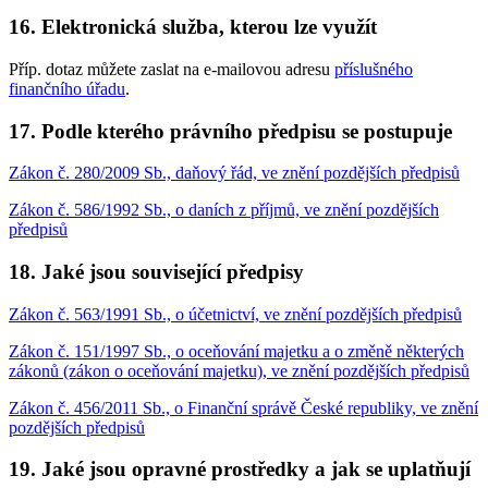
16. Elektronická služba, kterou lze využít
Příp. dotaz můžete zaslat na e-mailovou adresu
příslušného
finančního úřadu
.
17. Podle kterého právního předpisu se postupuje
Zákon č. 280/2009 Sb., daňový řád, ve znění pozdějších předpisů
Zákon č. 586/1992 Sb., o daních z příjmů, ve znění pozdějších
předpisů
18. Jaké jsou související předpisy
Zákon č. 563/1991 Sb., o účetnictví, ve znění pozdějších předpisů
Zákon č. 151/1997 Sb., o oceňování majetku a o změně některých
zákonů (zákon o oceňování majetku), ve znění pozdějších předpisů
Zákon č. 456/2011 Sb., o Finanční správě České republiky, ve znění
pozdějších předpisů
19. Jaké jsou opravné prostředky a jak se uplatňují