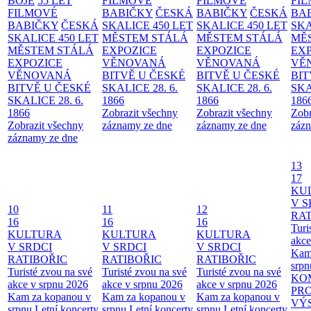
BOJE
55 LET
FILMOVÉ
FILMOVÉ
FI
FILMOVÉ
BABIČKY
ČESKÁ
BABIČKY
ČESKÁ
BA
BABIČKY
ČESKÁ
SKALICE 450 LET
SKALICE 450 LET
SKA
SKALICE 450 LET
MĚSTEM
STÁLÁ
MĚSTEM
STÁLÁ
MĚ
MĚSTEM
STÁLÁ
EXPOZICE
EXPOZICE
EX
EXPOZICE
VĚNOVANÁ
VĚNOVANÁ
VĚ
VĚNOVANÁ
BITVĚ U ČESKÉ
BITVĚ U ČESKÉ
BIT
BITVĚ U ČESKÉ
SKALICE 28. 6.
SKALICE 28. 6.
SKA
SKALICE 28. 6.
1866
1866
186
1866
Zobrazit všechny
Zobrazit všechny
Zobr
Zobrazit všechny
záznamy ze dne
záznamy ze dne
zázn
záznamy ze dne
13
17
KU
V S
10
11
12
RAT
16
16
16
Turi
KULTURA
KULTURA
KULTURA
akce
V SRDCI
V SRDCI
V SRDCI
Kam
RATIBOŘIC
RATIBOŘIC
RATIBOŘIC
srpn
Turisté zvou na své
Turisté zvou na své
Turisté zvou na své
KO
akce v srpnu 2026
akce v srpnu 2026
akce v srpnu 2026
PR
Kam za kopanou v
Kam za kopanou v
Kam za kopanou v
VÝ
srpnu
Letní koncerty
srpnu
Letní koncerty
srpnu
Letní koncerty