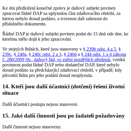
Ke dni předložení konečné zprávy je daňový subjekt povinen
zpracovat řádné DAP za uplynulou část zdaňovacího období, za
kterou nebylo dosud podáno, a tvrzenou daň zahrnout do
příslušného dokumentu.
Řádné DAP je daňový subjekt povinen podat do 15 dnů ode dne, ke
kterému mělo dojít k jeho zpracování.
Ve stejných lhůtách, které jsou stanoveny v
§ 239b odst. 4 a 5
,
§
239c
,
§ 240a
,
§ 240c odst. 2 a 3
,
§ 240d
a
§ 244 odst. 1 a 4 zákona
č. 280/2009 Sb., daňový řád, ve znění pozdějších předpisů
, vzniká
povinnost podat řádné DAP nebo dodatečné DAP, které nebylo
dosud podáno za předcházející zdaňovací období, v případě, kdy
původní lhůta pro jeho podání dosud neuplynula.
14. Kteří jsou další účastníci (dotčení) řešení životní
situace
Další účastníci postupu nejsou stanoveni.
15. Jaké další činnosti jsou po žadateli požadovány
Další činnosti nejsou stanoveny.