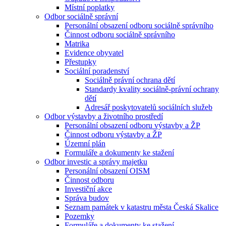
Místní poplatky
Odbor sociálně správní
Personální obsazení odboru sociálně správního
Činnost odboru sociálně správního
Matrika
Evidence obyvatel
Přestupky
Sociální poradenství
Sociálně právní ochrana dětí
Standardy kvality sociálně-právní ochrany
dětí
Adresář poskytovatelů sociálních služeb
Odbor výstavby a životního prostředí
Personální obsazení odboru výstavby a ŽP
Činnost odboru výstavby a ŽP
Územní plán
Formuláře a dokumenty ke stažení
Odbor investic a správy majetku
Personální obsazení OISM
Činnost odboru
Investiční akce
Správa budov
Seznam památek v katastru města Česká Skalice
Pozemky
Formuláře a dokumenty ke stažení