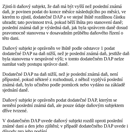
Zjistí-li daňový subjekt, že daň má být vyšší než poslední známá
daň, je povinen podat do konce měsíce následujícího po měsíci, ve
kterém to zjistil, dodatečné DAP a ve stejné lhůtě rozdílnou částku
uhradit; tato povinnost trvá, pokud běží lhůta pro stanovení daně;
poslední známá daň je výsledná daň, jak byla správcem daně dosud
pravomocně stanovena v dosavadním průběhu daňového řízení o
této dani.
Daňový subjekt je oprávněn ve lhůtě podle odstavce 1 podat
dodatečné DAP na daň nižší, než je poslední známá daň, jestliže daň
byla stanovena v nesprávné výši; v tomto dodatečném DAP nelze
namítat vady postupu správce daně.
Dodatečné DAP na daň nižší, než je poslední známá daň, není
přípustné, pokud některé z rozhodnutí, z něhož vyplývá poslední
známá daň, bylo učiněno podle pomůcek nebo vydáno na základě
sjednání daně.
Daňový subjekt je oprávněn podat dodatečné DAP, kterým se
nemění poslední známá daň, ale pouze údaje daňovým subjektem
dříve tvrzené.
V dodatečném DAP uvede daňový subjekt rozdíl oproti poslední
známé dani a den jeho zjištění; v případě dodatečného DAP uvede i
důvody pro jeho podání.