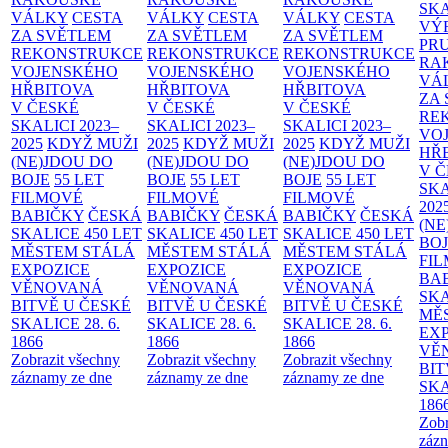
SK
VÁLKY
CESTA
VÁLKY
CESTA
VÁLKY
CESTA
VÝ
ZA SVĚTLEM
ZA SVĚTLEM
ZA SVĚTLEM
PR
REKONSTRUKCE
REKONSTRUKCE
REKONSTRUKCE
RA
VOJENSKÉHO
VOJENSKÉHO
VOJENSKÉHO
VÁ
HŘBITOVA
HŘBITOVA
HŘBITOVA
ZA
V ČESKÉ
V ČESKÉ
V ČESKÉ
RE
SKALICI 2023–
SKALICI 2023–
SKALICI 2023–
VO
2025
KDYŽ MUŽI
2025
KDYŽ MUŽI
2025
KDYŽ MUŽI
HŘ
(NE)JDOU DO
(NE)JDOU DO
(NE)JDOU DO
V 
BOJE
55 LET
BOJE
55 LET
BOJE
55 LET
SKA
FILMOVÉ
FILMOVÉ
FILMOVÉ
202
BABIČKY
ČESKÁ
BABIČKY
ČESKÁ
BABIČKY
ČESKÁ
(NE
SKALICE 450 LET
SKALICE 450 LET
SKALICE 450 LET
BO
MĚSTEM
STÁLÁ
MĚSTEM
STÁLÁ
MĚSTEM
STÁLÁ
FI
EXPOZICE
EXPOZICE
EXPOZICE
BA
VĚNOVANÁ
VĚNOVANÁ
VĚNOVANÁ
SKA
BITVĚ U ČESKÉ
BITVĚ U ČESKÉ
BITVĚ U ČESKÉ
MĚ
SKALICE 28. 6.
SKALICE 28. 6.
SKALICE 28. 6.
EX
1866
1866
1866
VĚ
Zobrazit všechny
Zobrazit všechny
Zobrazit všechny
BIT
záznamy ze dne
záznamy ze dne
záznamy ze dne
SKA
186
Zobr
zázn