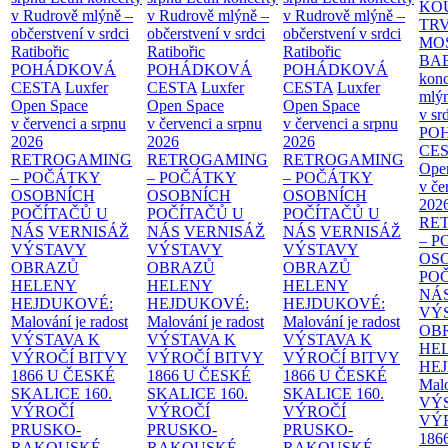
KO
v Rudrově mlýně –
v Rudrově mlýně –
v Rudrově mlýně –
TR
občerstvení v srdci
občerstvení v srdci
občerstvení v srdci
MO
Ratibořic
Ratibořic
Ratibořic
BA
POHÁDKOVÁ
POHÁDKOVÁ
POHÁDKOVÁ
konc
CESTA
Luxfer
CESTA
Luxfer
CESTA
Luxfer
mlýn
Open Space
Open Space
Open Space
v sr
v červenci a srpnu
v červenci a srpnu
v červenci a srpnu
PO
2026
2026
2026
CE
RETROGAMING
RETROGAMING
RETROGAMING
Ope
– POČÁTKY
– POČÁTKY
– POČÁTKY
v če
OSOBNÍCH
OSOBNÍCH
OSOBNÍCH
202
POČÍTAČŮ U
POČÍTAČŮ U
POČÍTAČŮ U
RE
NÁS
VERNISÁŽ
NÁS
VERNISÁŽ
NÁS
VERNISÁŽ
– 
VÝSTAVY
VÝSTAVY
VÝSTAVY
OS
OBRAZŮ
OBRAZŮ
OBRAZŮ
PO
HELENY
HELENY
HELENY
NÁ
HEJDUKOVÉ:
HEJDUKOVÉ:
HEJDUKOVÉ:
VÝ
Malování je radost
Malování je radost
Malování je radost
OB
VÝSTAVA K
VÝSTAVA K
VÝSTAVA K
HE
VÝROČÍ BITVY
VÝROČÍ BITVY
VÝROČÍ BITVY
HE
1866 U ČESKÉ
1866 U ČESKÉ
1866 U ČESKÉ
Malo
SKALICE
160.
SKALICE
160.
SKALICE
160.
VÝ
VÝROČÍ
VÝROČÍ
VÝROČÍ
VÝ
PRUSKO-
PRUSKO-
PRUSKO-
186
RAKOUSKÉ
RAKOUSKÉ
RAKOUSKÉ