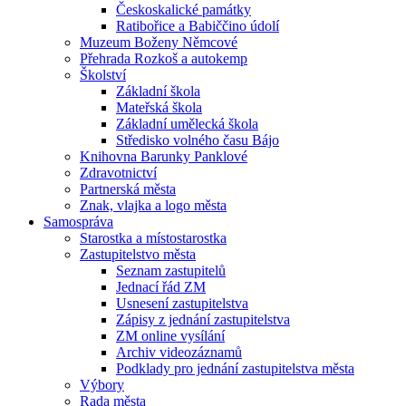
Českoskalické památky
Ratibořice a Babiččino údolí
Muzeum Boženy Němcové
Přehrada Rozkoš a autokemp
Školství
Základní škola
Mateřská škola
Základní umělecká škola
Středisko volného času Bájo
Knihovna Barunky Panklové
Zdravotnictví
Partnerská města
Znak, vlajka a logo města
Samospráva
Starostka a místostarostka
Zastupitelstvo města
Seznam zastupitelů
Jednací řád ZM
Usnesení zastupitelstva
Zápisy z jednání zastupitelstva
ZM online vysílání
Archiv videozáznamů
Podklady pro jednání zastupitelstva města
Výbory
Rada města