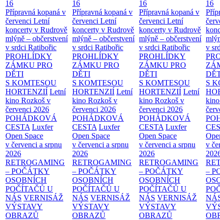
16
16
16
16
Přípravná kopaná v
Přípravná kopaná v
Přípravná kopaná v
Příp
červenci
Letní
červenci
Letní
červenci
Letní
červ
koncerty v Rudrově
koncerty v Rudrově
koncerty v Rudrově
konc
mlýně – občerstvení
mlýně – občerstvení
mlýně – občerstvení
mlýn
v srdci Ratibořic
v srdci Ratibořic
v srdci Ratibořic
v sr
PROHLÍDKY
PROHLÍDKY
PROHLÍDKY
PR
ZÁMKU PRO
ZÁMKU PRO
ZÁMKU PRO
ZÁ
DĚTI
DĚTI
DĚTI
DĚT
S KOMTESOU
S KOMTESOU
S KOMTESOU
S 
HORTENZIÍ
Letní
HORTENZIÍ
Letní
HORTENZIÍ
Letní
HOR
kino Rozkoš v
kino Rozkoš v
kino Rozkoš v
kino
červenci 2026
červenci 2026
červenci 2026
červ
POHÁDKOVÁ
POHÁDKOVÁ
POHÁDKOVÁ
PO
CESTA
Luxfer
CESTA
Luxfer
CESTA
Luxfer
CE
Open Space
Open Space
Open Space
Ope
v červenci a srpnu
v červenci a srpnu
v červenci a srpnu
v če
2026
2026
2026
202
RETROGAMING
RETROGAMING
RETROGAMING
RE
– POČÁTKY
– POČÁTKY
– POČÁTKY
– 
OSOBNÍCH
OSOBNÍCH
OSOBNÍCH
OS
POČÍTAČŮ U
POČÍTAČŮ U
POČÍTAČŮ U
PO
NÁS
VERNISÁŽ
NÁS
VERNISÁŽ
NÁS
VERNISÁŽ
NÁ
VÝSTAVY
VÝSTAVY
VÝSTAVY
VÝ
OBRAZŮ
OBRAZŮ
OBRAZŮ
OB