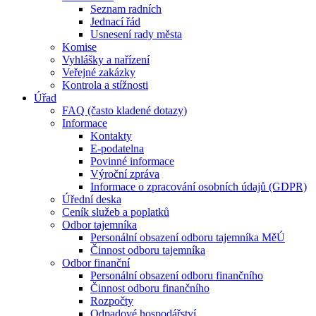
Seznam radních
Jednací řád
Usnesení rady města
Komise
Vyhlášky a nařízení
Veřejné zakázky
Kontrola a stížnosti
Úřad
FAQ (často kladené dotazy)
Informace
Kontakty
E-podatelna
Povinné informace
Výroční zpráva
Informace o zpracování osobních údajů (GDPR)
Úřední deska
Ceník služeb a poplatků
Odbor tajemníka
Personální obsazení odboru tajemníka MěÚ
Činnost odboru tajemníka
Odbor finanční
Personální obsazení odboru finančního
Činnost odboru finančního
Rozpočty
Odpadové hospodářství