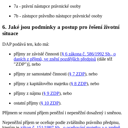
7a - právní nástupce právnické osoby
7b - zástupce právního nástupce právnické osoby
6. Jaké jsou podmínky a postup pro řešení životní
situace
DAP podává ten, kdo má:
příjmy ze závislé činnosti [
§ 6 zákona č. 586/1992 Sb., o
daních z příjmů, ve znění pozdějších předpisů
(dále též
"ZDP")], nebo
příjmy ze samostatné činnosti (
§ 7 ZDP
), nebo
příjmy z kapitálového majetku (
§ 8 ZDP
), nebo
příjmy z nájmu (
§ 9 ZDP
), nebo
ostatní příjmy (
§ 10 ZDP
).
Příjmem se rozumí příjem peněžní i nepeněžní dosažený i směnou.
Nepeněžní příjem se oceňuje podle zvláštního právního předpisu,
kterým je
zákon č. 151/1997 Sb., o oceňování majetku a o změně