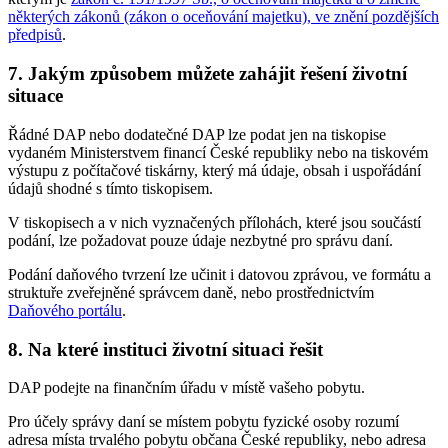
některých zákonů (zákon o oceňování majetku), ve znění pozdějších
předpisů
.
7. Jakým způsobem můžete zahájit řešení životní
situace
Řádné DAP nebo dodatečné DAP lze podat jen na tiskopise
vydaném Ministerstvem financí České republiky nebo na tiskovém
výstupu z počítačové tiskárny, který má údaje, obsah i uspořádání
údajů shodné s tímto tiskopisem.
V tiskopisech a v nich vyznačených přílohách, které jsou součástí
podání, lze požadovat pouze údaje nezbytné pro správu daní.
Podání daňového tvrzení lze učinit i datovou zprávou, ve formátu a
struktuře zveřejněné správcem daně, nebo prostřednictvím
Daňového portálu
.
8. Na které instituci životní situaci řešit
DAP podejte na finančním úřadu v místě vašeho pobytu.
Pro účely správy daní se místem pobytu fyzické osoby rozumí
adresa místa trvalého pobytu občana České republiky, nebo adresa