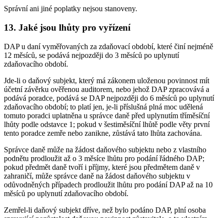
Správní ani jiné poplatky nejsou stanoveny.
13. Jaké jsou lhůty pro vyřízení
DAP u daní vyměřovaných za zdaňovací období, které činí nejméně
12 měsíců, se podává nejpozději do 3 měsíců po uplynutí
zdaňovacího období.
Jde-li o daňový subjekt, který má zákonem uloženou povinnost mít
účetní závěrku ověřenou auditorem, nebo jehož DAP zpracovává a
podává poradce, podává se DAP nejpozději do 6 měsíců po uplynutí
zdaňovacího období; to platí jen, je-li příslušná plná moc udělená
tomuto poradci uplatněna u správce daně před uplynutím tříměsíční
lhůty podle odstavce 1; pokud v šestiměsíční lhůtě podle věty první
tento poradce zemře nebo zanikne, zůstává tato lhůta zachována.
Správce daně může na žádost daňového subjektu nebo z vlastního
podnětu prodloužit až o 3 měsíce lhůtu pro podání řádného DAP;
pokud předmět daně tvoří i příjmy, které jsou předmětem daně v
zahraničí, může správce daně na žádost daňového subjektu v
odůvodněných případech prodloužit lhůtu pro podání DAP až na 10
měsíců po uplynutí zdaňovacího období.
Zemřel-li daňový subjekt dříve, než bylo podáno DAP, plní osoba