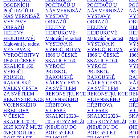
OSOBNÍCH
POČÍTAČŮ U
POČÍTAČŮ U
PO
POČÍTAČŮ U
NÁS
VERNISÁŽ
NÁS
VERNISÁŽ
NÁ
NÁS
VERNISÁŽ
VÝSTAVY
VÝSTAVY
VÝ
VÝSTAVY
OBRAZŮ
OBRAZŮ
OB
OBRAZŮ
HELENY
HELENY
HE
HELENY
HEJDUKOVÉ:
HEJDUKOVÉ:
HE
HEJDUKOVÉ:
Malování je radost
Malování je radost
Malo
Malování je radost
VÝSTAVA K
VÝSTAVA K
VÝ
VÝSTAVA K
VÝROČÍ BITVY
VÝROČÍ BITVY
VÝ
VÝROČÍ BITVY
1866 U ČESKÉ
1866 U ČESKÉ
186
1866 U ČESKÉ
SKALICE
160.
SKALICE
160.
SK
SKALICE
160.
VÝROČÍ
VÝROČÍ
VÝ
VÝROČÍ
PRUSKO-
PRUSKO-
PR
PRUSKO-
RAKOUSKÉ
RAKOUSKÉ
RA
RAKOUSKÉ
VÁLKY
CESTA
VÁLKY
CESTA
VÁ
VÁLKY
CESTA
ZA SVĚTLEM
ZA SVĚTLEM
ZA
ZA SVĚTLEM
REKONSTRUKCE
REKONSTRUKCE
RE
REKONSTRUKCE
VOJENSKÉHO
VOJENSKÉHO
VO
VOJENSKÉHO
HŘBITOVA
HŘBITOVA
HŘ
HŘBITOVA
V ČESKÉ
V ČESKÉ
V 
V ČESKÉ
SKALICI 2023–
SKALICI 2023–
SKA
SKALICI 2023–
2025
KDYŽ MUŽI
2025
KDYŽ MUŽI
202
2025
KDYŽ MUŽI
(NE)JDOU DO
(NE)JDOU DO
(NE
(NE)JDOU DO
BOJE
55 LET
BOJE
55 LET
BO