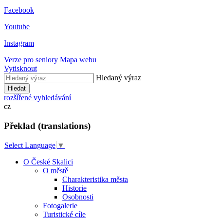
Facebook
Youtube
Instagram
Verze pro seniory
Mapa webu
Vytisknout
Hledaný výraz
Hledat
rozšířené vyhledávání
cz
Překlad (translations)
Select Language
▼
O České Skalici
O městě
Charakteristika města
Historie
Osobnosti
Fotogalerie
Turistické cíle