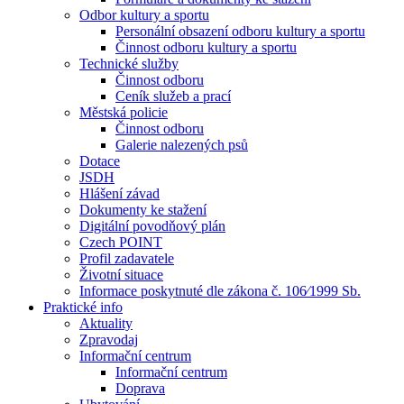
Odbor kultury a sportu
Personální obsazení odboru kultury a sportu
Činnost odboru kultury a sportu
Technické služby
Činnost odboru
Ceník služeb a prací
Městská policie
Činnost odboru
Galerie nalezených psů
Dotace
JSDH
Hlášení závad
Dokumenty ke stažení
Digitální povodňový plán
Czech POINT
Profil zadavatele
Životní situace
Informace poskytnuté dle zákona č. 106⁄1999 Sb.
Praktické info
Aktuality
Zpravodaj
Informační centrum
Informační centrum
Doprava