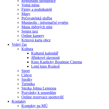
Regionální spolupráce
Volná místa
Firmy a podnikatelé
Mapy
Pečovatelská služba
Munipolis - informační systém
Mapa sběrných míst
Senior taxi
Online kamery
Krizová karta obce
Volný čas
Kultura
Kulturní kalendář
Jiřinkové slavnosti
Kino Kaplicky Boutique Cinema
Letní kino Rozkoš
Sport
Církve
Spolky
Turistika
Stezka Johna Lennona
Pozvánky k sousedům
Online rezervace sportovišť
Kontakty
Kontakty na MÚ